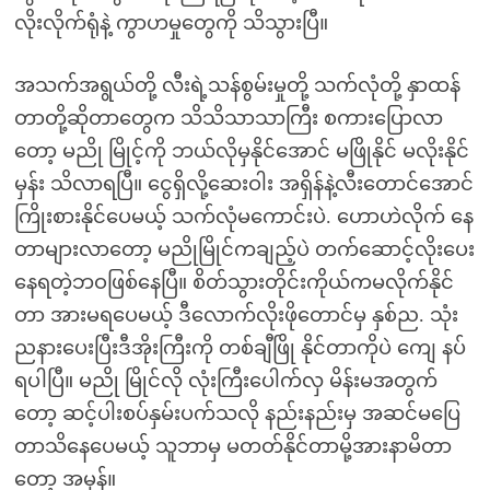
လိုးလိုက်ရုံနဲ့ ကွာဟမှုတွေကို သိသွားပြီ။
အသက်အရွယ်တို့ လီးရဲ့သန်စွမ်းမှုတို့ သက်လုံတို့ နှာထန်
တာတို့ဆိုတာတွေက သိသိသာသာကြီး စကားပြောလာ
တော့ မညို မြိုင့်ကို ဘယ်လိုမှနိုင်အောင် မဖြိုနိုင် မလိုးနိုင်
မှန်း သိလာရပြီ။ ငွေရှိလို့ဆေးဝါး အရှိန်နဲ့လီးတောင်အောင်
ကြိုးစားနိုင်ပေမယ့် သက်လုံမကောင်းပဲ. ဟောဟဲလိုက် နေ
တာများလာတော့ မညိုမြိုင်ကချည့်ပဲ တက်ဆောင့်လိုးပေး
နေရတဲ့ဘဝဖြစ်နေပြီ။ စိတ်သွားတိုင်းကိုယ်ကမလိုက်နိုင်
တာ အားမရပေမယ့် ဒီလောက်လိုးဖိုတောင်မှ နှစ်ည. သုံး
ညနားပေးပြီးဒီအိုးကြီးကို တစ်ချီဖြို နိုင်တာကိုပဲ ကျေ နပ်
ရပါပြီ။ မညို မြိုင်လို လုံးကြီးပေါက်လှ မိန်းမအတွက်
တော့ ဆင့်ပါးစပ်နှမ်းပက်သလို နည်းနည်းမှ အဆင်မပြေ
တာသိနေပေမယ့် သူဘာမှ မတတ်နိုင်တာမို့အားနာမိတာ
တော့ အမှန်။