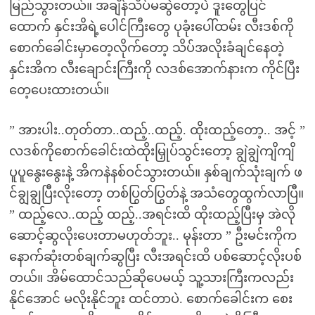
မြည်သွားတယ်။ အချိန်သိပ်မဆွဲတော့ပဲ ဒူးတွေပြင်
ထောက် နှင်းအိရဲ့ပေါင်ကြီးတွေ ပုခုံးပေါ်ထမ်း လီးဒစ်ကို
စောက်ခေါင်းမှာတေ့လိုက်တော့ သိပ်အလိုးခံချင်နေတဲ့
နှင်းအိက လီးချောင်းကြီးကို လဒစ်အောက်နားက ကိုင်ပြီး
တေ့ပေးထားတယ်။
” အားပါး..တုတ်တာ..ထည့်..ထည့်. ထိုးထည့်တော့.. အင့် ”
လဒစ်ကိုစောက်ခေါင်းထဲထိုးမြှုပ်သွင်းတော့ ချွဲချွဲကျိကျိ
ပူပူနွေးနွေးနဲ့ အိကနဲနစ်ဝင်သွားတယ်။ နှစ်ချက်သုံးချက် ဖ
င်ချွချွပြီးလိုးတော့ တစ်ပြွတ်ပြွတ်နဲ့ အသံတွေထွက်လာပြီ။
” ထည့်လေ..ထည့် ထည့်..အရင်းထိ ထိုးထည့်ပြီးမှ အဲလို
ဆောင့်ဆွလိုးပေးတာမဟုတ်ဘူး.. မုန်းတာ ” ဦးမင်းကိုက
နောက်ဆုံးတစ်ချက်ဆွပြီး လီးအရင်းထိ ပစ်ဆောင့်လိုးပစ်
တယ်။ အိမ်ထောင်သည်ဆိုပေမယ့် သူ့သားကြီးကလည်း
နိုင်အောင် မလိုးနိုင်ဘူး ထင်တာပဲ. စောက်ခေါင်းက စေး