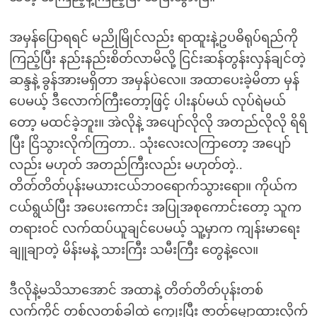
အမှန်ပြောရရင် မညိုမြိုင်လည်း ရာထူးနဲ့ဥပဓိရုပ်ရည်ကို
ကြည့်ပြီး နည်းနည်းစိတ်လာမိလို့ ငြင်းဆန်တွန်းလှန်ချင်တဲ့
ဆန္ဒနဲ့ ခွန်အားမရှိတာ အမှန်ပဲလေ။ အထာပေးခဲ့မိတာ မှန်
ပေမယ့် ဒီလောက်ကြီးတော့ဖြင့် ပါးနပ်မယ် လုပ်ရဲမယ်
တော့ မထင်ခဲ့ဘူး။ အဲလိုနဲ့ အပျော်လိုလို အတည်လိုလို ရိရိ
ပြီး ငြိသွားလိုက်ကြတာ.. သုံးလေးလကြာတော့ အပျော်
လည်း မဟုတ် အတည်ကြီးလည်း မဟုတ်တဲ့..
တိတ်တိတ်ပုန်းမယားငယ်ဘဝရောက်သွားရော။ ကိုယ်က
ငယ်ရွယ်ပြီး အပေးကောင်း အပြုအစုကောင်းတော့ သူက
တရားဝင် လက်ထပ်ယူချင်ပေမယ့် သူ့မှာက ကျန်းမာရေး
ချူချာတဲ့ မိန်းမနဲ့ သားကြီး သမီးကြီး တွေနဲ့လေ။
ဒီလိုနဲ့မသိသာအောင် အထာနဲ့ တိတ်တိတ်ပုန်းတစ်
လက်ကိုင် တစ်လတစ်ခါထဲ ကျွေးပြီး ဇာတ်မျှောထားလိုက်