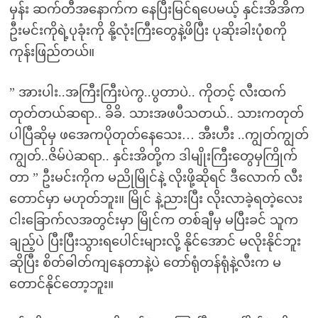
မှန်း ဆက်တီအနောက်က နေပြီးမြင်ရပေမယ့် နှင်းအိအိက
ဦးမင်းကိုရဲ့ပုခုံးကို နို့လုံးကြီးတွေနဲ့ဖိပြီး ပုဆိုးခါးပုံစကို
ကုန်းဖြည်တယ်။
” အားပါး..အကြီးကြီးပဲကွ..ပွတာပဲ.. ကိုတင့် လီးထက်
တုတ်တယ်ဆရာ.. ခိခိ. သားအဖပီသတယ်.. သားကတုတ်
ပါပြီဆိုမှ ဖအေကပိုတုတ်နေသေး… အီးဟီး ..ကျွတ်ကျွတ်
ကျွတ်..ဇိမ်ပဲဆရာ.. နှင်းအိတို့က ဒါမျိုးကြီးတွေမှကြိုက်
တာ ” ဦးမင်းကိုက မညိုမြိုင်နဲ့ လိုးဖို့ဆိုရင် ဒီလောက် လီး
တောင်မှာ မဟုတ်ဘူး။ မြိုင် နဲ့ညားပြီး လိုးလာခဲ့ရတဲ့လေး
ငါးခြောက်လအတွင်းမှာ မြိုင်က တစ်ချီမှ မပြီးခင် သူက
ချည့်ပဲ ပြီးပြီးသွားရပေါင်းများလို့ နိုင်အောင် မလိုးနိုင်ဘူး
ဆိုပြီး စိတ်ဓါတ်ကျနေတာနဲ့ပဲ တော်ရုံတန်ရုံနဲ့လီးက မ
တောင်နိုင်တော့ဘူး။