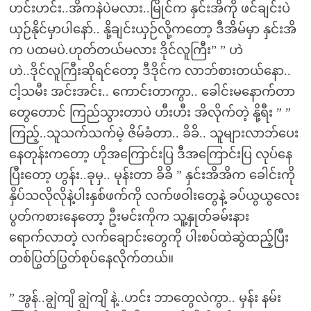
ဟင်းဟင်း..အိကနဲပဲမလား..မြိုင်က နှင်းအိကို ဖင်ချင်းပဲ
ယှဉ်နိုင်မှာပါနော်.. နို့ချင်းယှဉ်လို့ကတော့ ဒီအိမ်မှာ နှင်းအိ
က ပထမပဲ.ဟုတ်တယ်မလား ဒိုင်လူကြီး” ” ဟဲ
ဟဲ..ဒိုင်လူကြီးဆိုရင်တော့ ဒီဒိုင်က လာဘ်စားတယ်နော..
ငါ့သမီး အင်းအင်း.. ကောင်းတာကွာ.. ခေါင်းမနောက်တာ
တွေတောင် ကြည်သွားတာပဲ ဟီးဟီး အိလိုက်တဲ့ နို့ရီး ” ”
ကြည့်..သူသက်သက်မဲ့ ဇိမ်ခံတာ.. ခိခိ.. သူများလာဘ်ပေး
နေတုန်းကတော့ ဟိုအကြောင်းပြ ဒီအကြောင်းပြ လုပ်နေ
ပြီးတော့ ဟွန်း..ခုမှ.. မုန်းတာ ခိခိ ” နှင်းအိအိက ခေါင်းကို
နှိပ်သလိုလိုနဲ့ပါးနှစ်ဖက်ကို လက်ဖဝါးတွေနဲ့ ခပ်ယွယွလေး
ပွတ်ကစားနေတော့ ဦးမင်းကိုက သူ့နှုတ်ခမ်းနား
ရောက်လာတဲ့ လက်ချောင်းတွေကို ပါးစပ်ထဲဆွဲထည့်ပြီး
တစ်ပြွတ်ပြွတ်စုပ်နေလိုက်တယ်။
” အွန်..ချွဲကျိ ချွဲကျိ နဲ့..ဟင်း ဘာတွေလဲကွာ.. မှန်း နမ်း