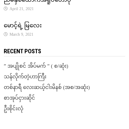
April 21, 2021
မောင့်ရဲ့ မြလေး
March 9, 2021
RECENT POSTS
” အပျိုစင် အိပ်မက် ” ( စ/ဆုံး)
သန်လိုက်တဲ့ဟာကြီး
တစ်နာရီ လေးဆယ့်ငါးမိနစ် (အစ/အဆုံး)
စာအုပ်ငှားဆိုင်
ဦးစိုင်းလုံ