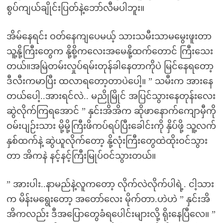
စွပ်ကျယ်ချိုင်းပြတ်နဲ့ဘော်လီမပါဘူး။
အိမ်နေရင်း ဝတ်နေကျပေမယ့် သားသမီးသာမမွေးဖူးတာ
သူ့နို့ကြီးတွေက နို့စို့ကလေးအမေနို့ထက်တောင် ကြီးသေး
တယ်။အမြဲတမ်းလှုပ်ရမ်းတုန်ခါနေတာကိုပဲ မြင်နေရတော့
ဒီလီးကမာပြီး ထလာရတော့တာပဲပေါ့။ ” သမီးက အားနေ
တယ်ပေါ့..အားရင်လဲ.. မညိုမြိုင် အပြင်သွားနေတုန်းလေး
ဆွဲလိုက်ကြရအောင် ” နှင်းအိအိက ဆိုဖာနောက်ကျောမှီကို
ဝမ်းပျဉ်းသား မို့မို့ကြီးဖိကပ်ရပ်ပြီးခေါင်းကို နှိပ်ဖို့ သူ့လက်
နှစ်ထက်နဲ့ ဆွဲယူလိုက်တော့ နို့လုံးကြီးတွေထဲထိုးဝင်သွား
တာ အိကနဲ နင့်နင့်ကြီးမြုပ်ဝင်သွားတယ်။
” အားပါး..နာမည်နဲ့လူကတော့ လိုက်လဲလိုက်ပါရဲ့. ငါ့သား
က မိန်းမရွေးတော့ အတော်လေး မိုက်တာ.ဟဲဟဲ ” နှင်းအိ
အိကလည်း ဒီအပြောတွေခံရပေါင်းများလို့ ရိုးနေပြီလေ။ ”