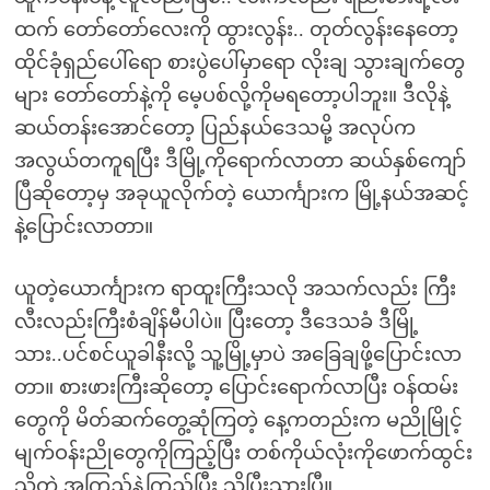
ထက် တော်တော်လေးကို ထွားလွန်း.. တုတ်လွန်းနေတော့
ထိုင်ခုံရှည်ပေါ်ရော စားပွဲပေါ်မှာရော လိုးချ သွားချက်တွေ
များ တော်တော်နဲ့ကို မေ့ပစ်လို့ကိုမရတော့ပါဘူး။ ဒီလိုနဲ့
ဆယ်တန်းအောင်တော့ ပြည်နယ်ဒေသမို့ အလုပ်က
အလွယ်တကူရပြီး ဒီမြို့ကိုရောက်လာတာ ဆယ်နှစ်ကျော်
ပြီဆိုတော့မှ အခုယူလိုက်တဲ့ ယောင်္ကျားက မြို့နယ်အဆင့်
နဲ့ပြောင်းလာတာ။
ယူတဲ့ယောင်္ကျားက ရာထူးကြီးသလို အသက်လည်း ကြီး
လီးလည်းကြီးစံချိန်မီပါပဲ။ ပြီးတော့ ဒီဒေသခံ ဒီမြို့
သား..ပင်စင်ယူခါနီးလို့ သူ့မြို့မှာပဲ အခြေချဖို့ပြောင်းလာ
တာ။ စားဖားကြီးဆိုတော့ ပြောင်းရောက်လာပြီး ဝန်ထမ်း
တွေကို မိတ်ဆက်တွေ့ဆုံကြတဲ့ နေ့ကတည်းက မညိုမြိုင့်
မျက်ဝန်းညိုတွေကိုကြည့်ပြီး တစ်ကိုယ်လုံးကိုဖောက်ထွင်း
သိတဲ့ အကြည့်နဲ့ကြည့်ပြီး သိပြီးသွားပြီ။