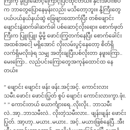
ကြီးကို ခွပြီးဆောင့်ကြောင့်ပြင်ထိုင်တယ်။ နှင်းအိပါးစပ်
က ဘာတွေပြောနေမှန်းလည်း မသိတော့ဘူး။ နို့ကြီးတွေ
ပယ်ပယ်နယ်နယ်ဆွဲ ခြေဖျားထောက်ပြီး တစ်ဖျောင်း
ဖျောင်းနဲ့ဆက်ခါဆက်ခါ ပစ်ဆောင့်လိုးရော။ စောက်ဖုတ်
ကြီးက ပြူးပြူး မို့မို့ ဖောင်းကြွတက်နေပြီး စောက်ခေါင်း
အထစ်အငေါ့ မရှိအောင် လိုးလမ်းပွင့်နေတော့ စိတ်ရှိ
လက်ရှိမလိုးခဲ့ရ သမျှ အတိုးချပြီးပစ်လိုးတာ နဖူးကြော..
မေးကြော.. လည်ပင်းကြောတွေအကုန်ထောင်ထ နေ
တယ်။
” ဖျောင်း ဖျောင်း ဖန်း ဖန်း.အင့်အင့်. ကောင်းလား
သမီး.ဖောင်း ဖောင်းပြွတ် စွပ် ဖျောင်း ကောင်းလားကွာ.ဖုံး.
” ” ကောင်းတယ် ယောင်္ကျားရေ..လိုးလိုး.. ဘာသမီး
လဲ..အာ့..ဘာသမီးလဲ.. လိုးတဲ့သမီးလား.. ဖျန်းဖျန်း ဖောင်း
ပြွတ်. အာ့ဟာ့..မယား..မယား.. အင့်..မယားဖြစ်နေပြီ..အီး