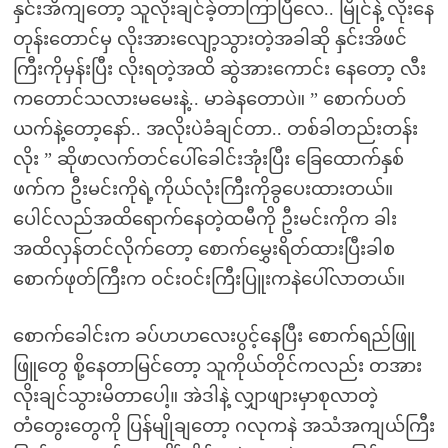
နှင်းအိကျတော့ သူလိုးချင်ခဲ့တာကြာပြီလေ.. မြိုင်နဲ့ လိုးနေ
တုန်းတောင်မှ လိုးအားလျော့သွားတဲ့အခါဆို နှင်းအိဖင်
ကြီးကိုမှန်းပြီး လိုးရတဲ့အထိ ဆွဲအားကောင်း နေတော့ လီး
ကတောင်သလားမမေးနဲ့.. မာခဲနတောပဲ။ ” စောက်ပတ်
ယက်နဲ့တော့နော်.. အလိုးပဲခံချင်တာ.. တစ်ခါတည်းတန်း
လိုး ” ဆိုဖာလက်တင်ပေါ်ခေါင်းအုံးပြီး ခြေထောက်နှစ်
ဖက်က ဦးမင်းကိုရဲ့ကိုယ်လုံးကြီးကိုခွပေးထားတယ်။
ပေါင်လည်အထိရောက်နေတဲ့ထမီကို ဦးမင်းကိုက ခါး
အထိလှန်တင်လိုက်တော့ စောက်မွှေးရိတ်ထားပြီးခါစ
စောက်ဖုတ်ကြီးက ဝင်းဝင်းကြီးပြူးကနဲပေါ်လာတယ်။
စောက်ခေါင်းက ခပ်ဟဟလေးပွင့်နေပြီး စောက်ရည်ဖြူ
ဖြူတွေ စို့နေတာမြင်တော့ သူကိုယ်တိုင်ကလည်း တအား
လိုးချင်သွားမိတာပေါ့။ အဲဒါနဲ့ လျှာဖျားမှာစုလာတဲ့
တံတွေးတွေကို ပြန်မျိုချတော့ ဂလုကနဲ အသံအကျယ်ကြီး