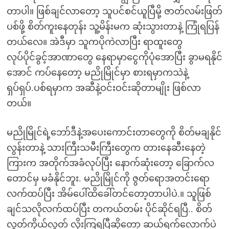
တာပါ။ ဖြစ်ချင်လာတော့ သူပင်စင်ယူပြီမို့ ဇာတ်လမ်းဖြတ်
ပစ်ဖို့ စိတ်ကူးနေတုန်း သူ့မိန်းမက ဆုံးသွားတာနဲ့ ကြုံရပြန်
တယ်လေ။ အဲဒီမှာ သူကပိုကဲလာပြီး ရာထူးတွေ
လုပ်ပိုင်ခွင့်အာဏာတွေ နေရာမှာငွေကိုပုံအောပြီး ခွာမရနိုင်
အောင် ကပ်နေတော့ မညိုမြိုင်မှာ စားရမှာကသဲနဲ့
ရှပ်ရှပ်.ပစ်ရမှာက အဆီနဲ့ဝင်းဝင်းဆိုတာမျိုး ဖြစ်လာ
တယ်။
မညိုမြိုင်ရဲ့ဘော်ဒီနဲ့အပေးကောင်းတာတွေကို စိတ်မချနိုင်
လွန်းတာနဲ့ သားကြီးသမီးကြီးတွေက တားနေဆီးနေတဲ့
ကြားက အတိုက်အခံလုပ်ပြီး နောက်ဆုံးတော့ ခြောက်လ
တောင်မှ မခံနိုင်ဘူး. မညိုမြိုင်ကို ဇွတ်ရောအတင်းရော
လက်ထပ်ပြီး အိမ်ပေါ်ထိခေါ်တင်တော့တာပါပဲ.။ သူဖြစ်
ချင်သလိုလက်ထပ်ပြီး တကယ်တမ်း ပိုင်ဆိုင်ရပြီ.. စိတ်
လွတ်ကိုယ်လွတ် လိုးကြရပြီဆိုတော့ ဆယ်ရက်လောက်ပဲ