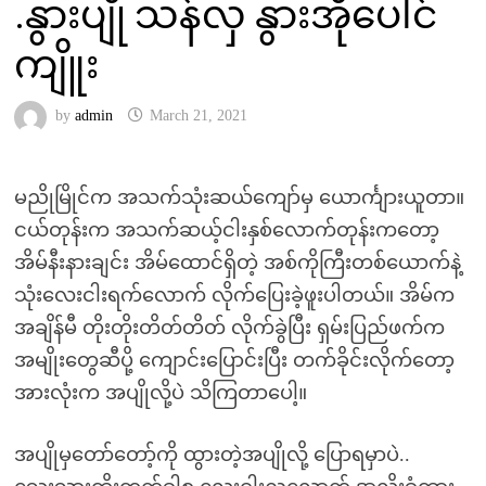
.နွားပျို သန်လှ နွားအိုပေါင်
ကျိူး
by
admin
March 21, 2021
မညိုမြိုင်က အသက်သုံးဆယ်ကျော်မှ ယောင်္ကျားယူတာ။
ငယ်တုန်းက အသက်ဆယ့်ငါးနှစ်လောက်တုန်းကတော့
အိမ်နီးနားချင်း အိမ်ထောင်ရှိတဲ့ အစ်ကိုကြီးတစ်ယောက်နဲ့
သုံးလေးငါးရက်လောက် လိုက်ပြေးခဲ့ဖူးပါတယ်။ အိမ်က
အချိန်မီ တိုးတိုးတိတ်တိတ် လိုက်ခွဲပြီး ရှမ်းပြည်ဖက်က
အမျိုးတွေဆီပို့ ကျောင်းပြောင်းပြီး တက်ခိုင်းလိုက်တော့
အားလုံးက အပျိုလို့ပဲ သိကြတာပေါ့။
အပျိုမှတော်တော့်ကို ထွားတဲ့အပျိုလို့ ပြောရမှာပဲ..