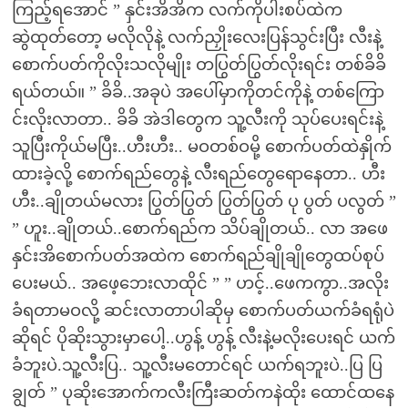
ကြည့်ရအောင် ” နှင်းအိအိက လက်ကိုပါးစပ်ထဲက
ဆွဲထုတ်တော့ မလိုလိုနဲ့ လက်ညှိုးလေးပြန်သွင်းပြီး လီးနဲ့
စောက်ပတ်ကိုလိုးသလိုမျိုး တပြွတ်ပြွတ်လိုးရင်း တစ်ခိခိ
ရယ်တယ်။ ” ခိခိ..အခုပဲ အပေါ်မှာကိုတင်ကိုနဲ့ တစ်ကြော
င်းလိုးလာတာ.. ခိခိ အဲဒါတွေက သူ့လီးကို သုပ်ပေးရင်းနဲ့
သူပြီးကိုယ်မပြီး..ဟီးဟီး.. မဝတစ်ဝမို့ စောက်ပတ်ထဲနှိုက်
ထားခဲ့လို့ စောက်ရည်တွေနဲ့ လီးရည်တွေရောနေတာ.. ဟီး
ဟီး..ချိုတယ်မလား ပြွတ်ပြွတ် ပြွတ်ပြွတ် ပု ပွတ် ပလွတ် ”
” ဟူး..ချိုတယ်..စောက်ရည်က သိပ်ချိုတယ်.. လာ အဖေ
နှင်းအိစောက်ပတ်အထဲက စောက်ရည်ချိုချိုတွေထပ်စုပ်
ပေးမယ်.. အဖေ့ဘေးလာထိုင် ” ” ဟင့်..ဖေကကွာ..အလိုး
ခံရတာမဝလို့ ဆင်းလာတာပါဆိုမှ စောက်ပတ်ယက်ခံရရုံပဲ
ဆိုရင် ပိုဆိုးသွားမှာပေါ့..ဟွန့် ဟွန့် လီးနဲ့မလိုးပေးရင် ယက်
ခံဘူးပဲ.သူ့လီးပြ.. သူ့လီးမတောင်ရင် ယက်ရဘူးပဲ..ပြ ပြ
ချွတ် ” ပုဆိုးအောက်ကလီးကြီးဆတ်ကနဲထိုး ထောင်ထနေ