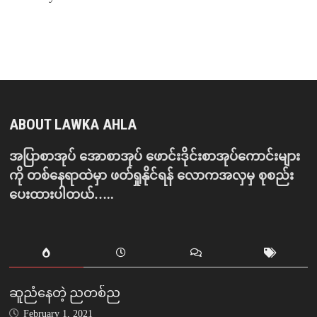
ABOUT LAWKA AHLA
အပြာစာအုပ် အောစာအုပ် ဖောင်းဒိုင်းစာအုပ်ကောင်းများ
ကို တစ်နေရာထဲမှာ ဖတ်ရှုနိုင်ရန် လောကအလှမှ စုစည်း
ပေးထားပါတယ်…..
ဆူညံနေတဲ့ ညတစ်ည
February 1, 2021