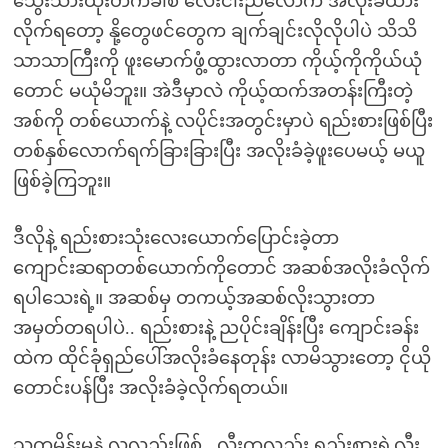
သွေးသားထိုးတက်ခါစ လေးငါးညလောက် အလိုးခံထား
လိုက်ရတော့ နို့တွေဖင်တွေက ချက်ချင်းလိုလိုပါပဲ သိသိ
သာသာကြီးကို ဖူးမောက်ဖွံ့ထွားလာတာ ကိုယ့်ကိုကိုယ်ယုံ
တောင် မယုံမိဘူး။ အဲဒီမှာလဲ ကိုယ့်ထက်အတန်းကြီးတဲ့
အစ်ကို တစ်ယောက်နဲ့ လပိုင်းအတွင်းမှာပဲ ရည်းစားဖြစ်ပြီး
တစ်နှစ်လောက်ရက်ခြားခြားပြီး အလိုးခံခဲ့ဖူးပေမယ့် မယူ
ဖြစ်ခဲ့ကြဘူး။
ဒီလိုနဲ့ ရည်းစားသုံးလေးယောက်ပြောင်းခဲ့တာ
ကျောင်းဆရာတစ်ယောက်ကိုတောင် အဆစ်အလိုးခံလိုက်
ရပါသေးရဲ့။ အဆစ်မှ တကယ့်အဆစ်လိုးသွားတာ
အမှတ်တရပါပဲ.. ရည်းစားနဲ့ ညပိုင်းချိန်းပြီး ကျောင်းခန်း
ထဲက ထိုင်ခုံရှည်ပေါ်အလိုးခံနေတုန်း လာမိသွားတော့ ငိုယို
တောင်းပန်ပြီး အလိုးခံခဲ့လိုက်ရတယ်။
သူကမိန်းမနဲ့ လူလည်းဖြစ်.. လီးကလည်း ရည်းစားရဲ့လီး