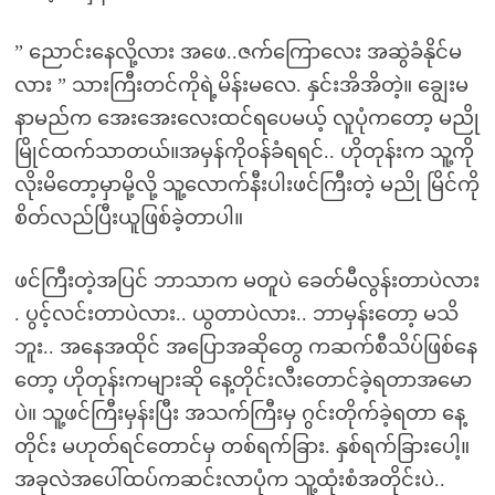
” ညောင်းနေလို့လား အဖေ..ဇက်ကြောလေး အဆွဲခံနိုင်မ
လား ” သားကြီးတင်ကိုရဲ့မိန်းမလေ. နှင်းအိအိတဲ့။ ချွေးမ
နာမည်က အေးအေးလေးထင်ရပေမယ့် လူပုံကတော့ မညို
မြိုင်ထက်သာတယ်။အမှန်ကိုဝန်ခံရရင်.. ဟိုတုန်းက သူ့ကို
လိုးမိတော့မှာမို့လို့ သူ့လောက်နီးပါးဖင်ကြီးတဲ့ မညို မြိင်ကို
စိတ်လည်ပြီးယူဖြစ်ခဲ့တာပါ။
ဖင်ကြီးတဲ့အပြင် ဘာသာက မတူပဲ ခေတ်မီလွန်းတာပဲလား
. ပွင့်လင်းတာပဲလား.. ယွတာပဲလား.. ဘာမှန်းတော့ မသိ
ဘူး.. အနေအထိုင် အပြောအဆိုတွေ ကဆက်စီသိပ်ဖြစ်နေ
တော့ ဟိုတုန်းကများဆို နေ့တိုင်းလီးတောင်ခဲ့ရတာအမော
ပဲ။ သူ့ဖင်ကြီးမှန်းပြီး အသက်ကြီးမှ ဂွင်းတိုက်ခဲ့ရတာ နေ့
တိုင်း မဟုတ်ရင်တောင်မှ တစ်ရက်ခြား. နှစ်ရက်ခြားပေါ့။
အခုလဲအပေါ်ထပ်ကဆင်းလာပုံက သူ့ထုံးစံအတိုင်းပဲ..