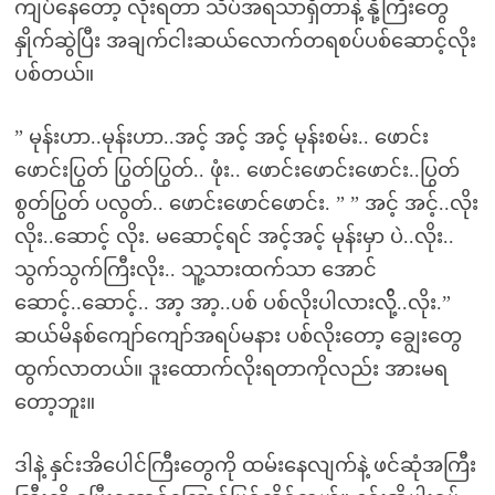
ကျပ်နေတော့ လိုးရတာ သိပ်အရသာရှိတာနဲ့ နို့ကြီးတွေ
နှိုက်ဆွဲပြီး အချက်ငါးဆယ်လောက်တရစပ်ပစ်ဆောင့်လိုး
ပစ်တယ်။
” မုန်းဟာ..မုန်းဟာ..အင့် အင့် အင့် မုန်းစမ်း.. ဖောင်း
ဖောင်းပြွတ် ပြွတ်ပြွတ်.. ဖုံး.. ဖောင်းဖောင်းဖောင်း..ပြွတ်
စွတ်ပြွတ် ပလွတ်.. ဖောင်းဖောင်ဖောင်း. ” ” အင့် အင့်..လိုး
လိုး..ဆောင့် လိုး. မဆောင့်ရင် အင့်အင့် မုန်းမှာ ပဲ..လိုး..
သွက်သွက်ကြီးလိုး.. သူ့သားထက်သာ အောင်
ဆောင့်..ဆောင့်.. အာ့ အာ့..ပစ် ပစ်လိုးပါလားလို့်..လိုး.”
ဆယ်မိနစ်ကျော်ကျော်အရပ်မနား ပစ်လိုးတော့ ချွေးတွေ
ထွက်လာတယ်။ ဒူးထောက်လိုးရတာကိုလည်း အားမရ
တော့ဘူး။
ဒါနဲ့ နှင်းအိပေါင်ကြီးတွေကို ထမ်းနေလျက်နဲ့ ဖင်ဆုံအကြီး