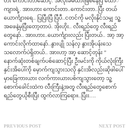
ဟီး ကောင်းတာဆောင့်. အလိုးခံမယားဖြစ်နေပြီ ယောင်္
ကျားရဲ့. အားဟား ကောင်းတာ..ကောင်းတာ..ပြီး တယ်
ယောင်္ကျားရေ.. ပြပြီးပြီ ပြီပီ..ငတင်ကို မလိုးနိုင်သမျှ သူ့
အဖေနဲ့မှပြီးတော့တာပဲ. အိုးဟိုး.. လီးရည်တွေ လီးရည်
တွေနော်.. အားဟား..ယောင်္ကျားလည်း ပြီးတယ်.. အာ့ အာ့
ကောင်းလိုက်ထာနော်..နွားပျို သန်လှ နွားအိုပန်းသေ
သလောက်ပဲရှိတယ်.. အားဟာ့ အာ့ ဆောင့်တုန်း ”
နောက်ဆုံးတစ်ချက်ပစ်ဆောင့်ပြီး ဦးမင်းကို ကိုယ်လုံးကြီး
နှင်းအိပေါ်ကို မှောက်ကျသွားသလို နှင်းအိလည်းဆိုဖါပေါ်
မှာခြေကားယား လက်ကားယားပစ်ကျသွားတော့ သူ့
စောက်ခေါင်းထဲက လီးကြီးနဲ့အတူ လီးရည်တွေစောက်
ရည်တွေယိုစီးပြီး ထွက်လာကြရော။..ပြီးး….
Post
Previous
N
PREVIOUS POST
NEXT POST