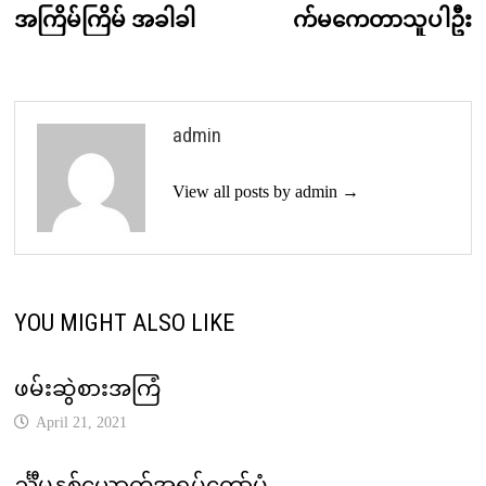
post:
p
အကြိမ်ကြိမ် အခါခါ
က်မကေတာသူပါဦး
navigation
admin
View all posts by admin →
YOU MIGHT ALSO LIKE
ဖမ်းဆွဲစားအကြံ
April 21, 2021
င်္ညီမနှစ်ယောက်အရူပ်တော်ပုံ