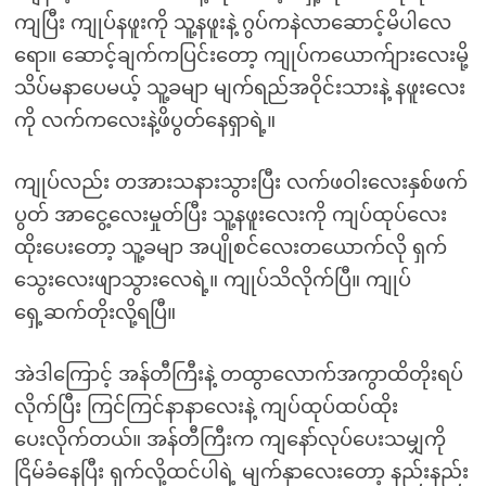
ကျပြီး ကျုပ်နဖူးကို သူ့နဖူးနဲ့ ဂွပ်ကနဲလာဆောင့်မိပါလေ
ရော။ ဆောင့်ချက်ကပြင်းတော့ ကျုပ်ကယောက်ျားလေးမို့
သိပ်မနာပေမယ့် သူ့ခမျာ မျက်ရည်အဝိုင်းသားနဲ့ နဖူးလေး
ကို လက်ကလေးနဲ့ဖိပွတ်နေရှာရဲ့။
ကျုပ်လည်း တအားသနားသွားပြီး လက်ဖဝါးလေးနှစ်ဖက်
ပွတ် အာငွေ့လေးမှုတ်ပြီး သူ့နဖူးလေးကို ကျပ်ထုပ်လေး
ထိုးပေးတော့ သူ့ခမျာ အပျိုစင်လေးတယောက်လို ရှက်
သွေးလေးဖျာသွားလေရဲ့။ ကျုပ်သိလိုက်ပြီ။ ကျုပ်
ရှေ့ဆက်တိုးလို့ရပြီ။
အဲဒါကြောင့် အန်တီကြီးနဲ့ တထွာလောက်အကွာထိတိုးရပ်
လိုက်ပြီး ကြင်ကြင်နာနာလေးနဲ့ ကျပ်ထုပ်ထပ်ထိုး
ပေးလိုက်တယ်။ အန်တီကြီးက ကျနော်လုပ်ပေးသမျှကို
ငြိမ်ခံနေပြီး ရှက်လို့ထင်ပါရဲ့ မျက်နှာလေးတော့ နည်းနည်း