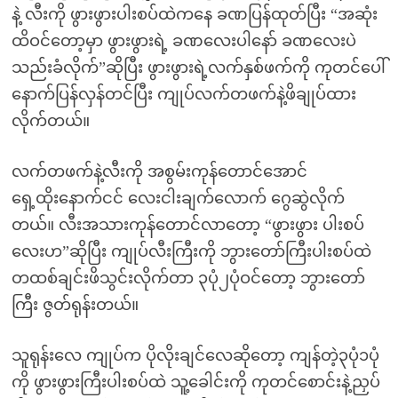
နဲ့ လီးကို ဖွားဖွားပါးစပ်ထဲကနေ ခဏပြန်ထုတ်ပြီး “အဆုံး
ထိဝင်တော့မှာ ဖွားဖွားရဲ့ ခဏလေးပါနော် ခဏလေးပဲ
သည်းခံလိုက်”ဆိုပြီး ဖွားဖွားရဲ့လက်နှစ်ဖက်ကို ကုတင်ပေါ်
နောက်ပြန်လှန်တင်ပြီး ကျုပ်လက်တဖက်နဲ့ဖိချုပ်ထား
လိုက်တယ်။
လက်တဖက်နဲ့လီးကို အစွမ်းကုန်တောင်အောင်
ရှေ့ထိုးနောက်ငင် လေးငါးချက်လောက် ဂွေဆွဲလိုက်
တယ်။ လီးအသားကုန်တောင်လာတော့ “ဖွားဖွား ပါးစပ်
လေးဟ”ဆိုပြီး ကျုပ်လီးကြီးကို ဘွားတော်ကြီးပါးစပ်ထဲ
တထစ်ချင်းဖိသွင်းလိုက်တာ ၃ပုံ၂ပုံဝင်တော့ ဘွားတော်
ကြီး ဇွတ်ရုန်းတယ်။
သူရုန်းလေ ကျုပ်က ပိုလိုးချင်လေဆိုတော့ ကျန်တဲ့၃ပုံ၁ပုံ
ကို ဖွားဖွားကြီးပါးစပ်ထဲ သူ့ခေါင်းကို ကုတင်စောင်းနဲ့ညှပ်