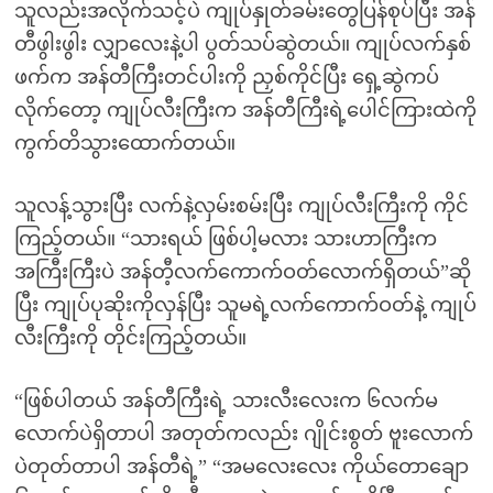
သူလည်းအလိုက်သင့်ပဲ ကျုပ်နှုတ်ခမ်းတွေပြန်စုပ်ပြီး အန်
တီဖွါးဖွါး လျှာလေးနဲ့ပါ ပွတ်သပ်ဆွဲတယ်။ ကျုပ်လက်နှစ်
ဖက်က အန်တီကြီးတင်ပါးကို ညှစ်ကိုင်ပြီး ရှေ့ဆွဲကပ်
လိုက်တော့ ကျုပ်လီးကြီးက အန်တီကြီးရဲ့ပေါင်ကြားထဲကို
ကွက်တိသွားထောက်တယ်။
သူလန့်သွားပြီး လက်နဲ့လှမ်းစမ်းပြီး ကျုပ်လီးကြီးကို ကိုင်
ကြည့်တယ်။ “သားရယ် ဖြစ်ပါ့မလား သားဟာကြီးက
အကြီးကြီးပဲ အန်တီ့လက်ကောက်ဝတ်လောက်ရှိတယ်”ဆို
ပြီး ကျုပ်ပုဆိုးကိုလှန်ပြီး သူမရဲ့လက်ကောက်ဝတ်နဲ့ ကျုပ်
လီးကြီးကို တိုင်းကြည့်တယ်။
“ဖြစ်ပါတယ် အန်တီကြီးရဲ့ သားလီးလေးက ၆လက်မ
လောက်ပဲရှိတာပါ အတုတ်ကလည်း ဂျိုင်းစွတ် ဗူးလောက်
ပဲတုတ်တာပါ အန်တီရဲ့” “အမလေးလေး ကိုယ်တောချော