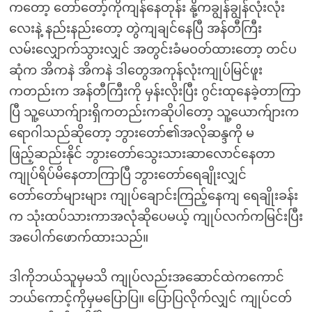
ကတော့ တော်တော့်ကိုကျန်နေတုန်း နို့ကချွန်ချွန်လုံးလုံး
လေးနဲ့ နည်းနည်းတော့ တွဲကျချင်နေပြီ အန်တီကြီး
လမ်းလျှောက်သွားလျှင် အတွင်းခံမဝတ်ထားတော့ တင်ပ
ဆုံက အိကနဲ အိကနဲ ဒါတွေအကုန်လုံးကျုပ်မြင်ဖူး
ကတည်းက အန်တီကြီးကို မှန်းလိုးပြီး ဂွင်းထုနေခဲ့တာကြာ
ပြီ သူ့ယောက်ျားရှိကတည်းကဆိုပါတော့ သူ့ယောက်ျားက
ရောဂါသည်ဆိုတော့ ဘွားတော်၏အလိုဆန္ဒကို မ
ဖြည့်ဆည်းနိုင် ဘွားတော်သွေးသားဆာလောင်နေတာ
ကျုပ်ရိပ်မိနေတာကြာပြီ ဘွားတော်ရေချိုးလျှင်
တော်တော်များများ ကျုပ်ချောင်းကြည့်နေကျ ရေချိုးခန်း
က သုံးထပ်သားကာအလုံဆိုပေမယ့် ကျုပ်လက်ကမြင်းပြီး
အပေါက်ဖောက်ထားသည်။
ဒါကိုဘယ်သူမှမသိ ကျုပ်လည်းအဆောင်ထဲကကောင်
ဘယ်ကောင့်ကိုမှမပြောပြ။ ပြောပြလိုက်လျှင် ကျုပ်ငတ်