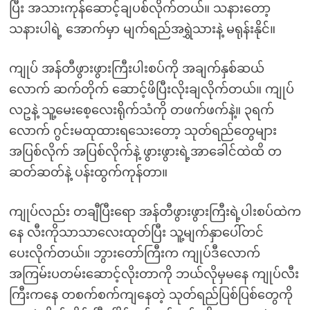
ပြီး အသားကုန်ဆောင့်ချပစ်လိုက်တယ်။ သနားတော့
သနားပါရဲ့ အောက်မှာ မျက်ရည်အရွှဲသားနဲ့ မရုန်းနိုင်။
ကျုပ် အန်တီဖွားဖွားကြီးပါးစပ်ကို အချက်နှစ်ဆယ်
လောက် ဆက်တိုက် ဆောင့်ဖိပြီးလိုးချလိုက်တယ်။ ကျုပ်
လဥနဲ့ သူ့မေးစေ့လေးရိုက်သံကို တဖက်ဖက်နဲ့။ ၃ရက်
လောက် ဂွင်းမထုထားရသေးတော့ သုတ်ရည်တွေများ
အပြစ်လိုက် အပြစ်လိုက်နဲ့ ဖွားဖွားရဲ့အာခေါင်ထဲထိ တ
ဆတ်ဆတ်နဲ့ ပန်းထွက်ကုန်တာ။
ကျုပ်လည်း တချီပြီးရော အန်တီဖွားဖွားကြီးရဲ့ပါးစပ်ထဲက
နေ လီးကိုသာသာလေးထုတ်ပြီး သူ့မျက်နှာပေါ်တင်
ပေးလိုက်တယ်။ ဘွားတော်ကြီးက ကျုပ်ဒီလောက်
အကြမ်းပတမ်းဆောင့်လိုးတာကို ဘယ်လိုမှမနေ ကျုပ်လီး
ကြီးကနေ တစက်စက်ကျနေတဲ့ သုတ်ရည်ပြစ်ပြစ်တွေကို