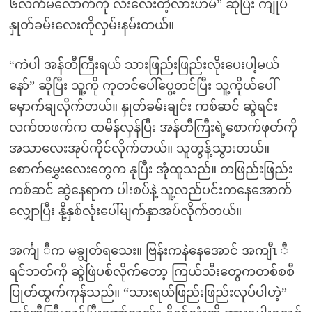
၆လက်မလောက်ကို လီးလေးတဲ့လားဟမ်” ဆိုပြီး ကျုပ်
နှုတ်ခမ်းလေးကိုလှမ်းနမ်းတယ်။
“ကဲပါ အန်တီကြီးရယ် သားဖြည်းဖြည်းလိုးပေးပါ့မယ်
နော်” ဆိုပြီး သူ့ကို ကုတင်ပေါ်ပွေ့တင်ပြီး သူ့ကိုယ်ပေါ်
မှောက်ချလိုက်တယ်။ နှုတ်ခမ်းချင်း ကစ်ဆင် ဆွဲရင်း
လက်တဖက်က ထမိန်လှန်ပြီး အန်တီကြီးရဲ့စောက်ဖုတ်ကို
အသာလေးအုပ်ကိုင်လိုက်တယ်။ သူတွန့်သွားတယ်။
စောက်မွှေးလေးတွေက နုပြီး အုံထူသည်။ တဖြည်းဖြည်း
ကစ်ဆင် ဆွဲနေရာက ပါးစပ်နဲ့ သူ့လည်ပင်းကနေအောက်
လျှောပြီး နို့နှစ်လုံးပေါ်မျက်နှာအပ်လိုက်တယ်။
အင်္ကျ ီက မချွတ်ရသေး။ ဗြန်းကနဲနေအောင် အကျီၤ ီ
ရင်ဘတ်ကို ဆွဲဖြဲပစ်လိုက်တော့ ကြယ်သီးတွေကတစ်စစီ
ပြုတ်ထွက်ကုန်သည်။ “သားရယ်ဖြည်းဖြည်းလုပ်ပါဟဲ့”