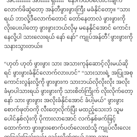
“အင်းးးးးးးး အားးးးး ရှီးးးးး” နောက်ထပ်လေးငါးချက်
လောက်ဖိဆွဲတော့ အန်တီဖွားဖွားကြီး မခံနိုင်တော့။ “သား
ရယ် ဘာလို့ဒီလောက်တောင် တော်နေတာလဲ ဖွားဖွားကို
လိုးပေးပါတော့ ဖွားဖွားဘယ်လိုမှ မနေနိုင်အောင် ကောင်း
နေလို့ပါ သားလေးရယ် နော် နော်” ကျုပ်အန်တီ်ဖွားဖွားကို
သနားသွားတယ်။
“ဟုတ် ဟုတ် ဖွားဖွား သား အသားကုန်ဆောင့်လိုးမယ်ဆို
ရင် ဖွားဖွားခံနိုင်လောက်လားဟင်” “သားသားရဲ့ အပြုအစု
ကောင်းလွန်းလို့ကို ဖွားဖွားက သားဘယ်လိုလိုးလိုး အလိုး
ခံမှာပါသားရယ် ဖွားဖွားကို သားစိတ်ကြိုက် လိုးလိုက်တော့
နော် သား ဖွားဖွား အလိုးခံနိုင်အောင် ခံပါ့မယ်” ဖွားဖွား
စောက်ဖုတ်ဝကို လီးတေ့လိုက်ပြီး မထည့်သေးဘဲ သူမ
ပေါင်နှစ်လုံးကို ပိုကားလာအောင် လက်နှစ်ဖက်ဖြင့်
ထောက်ကာ ဖွားဖွားစောက်ပတ်လေးထဲသို့ ကျုပ်လီးလေး