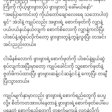
ကြီးကို ကိုယ့်ဖွားဖွားလိုပဲ ဖွားဖွားလို့ ခေါ်မယ်နော်”
“အပြောကောင်းတဲ့ ကိုယ်တော်ချောလေးရေ သဘောပါတဲ့
ရှင်” အဲဒါနဲ့ ကျုပ်လည်း အဖွားရဲ့ စောက်ဖုတ်ကို လျှာနဲ့
ပယ်ပယ်နယ်နယ်လျက် စောက်စိလေးကို လျှာနဲ့ကလိပြီး
ပါးစပ်နဲ့ဆွဲစုပ်လိုက်တော့ ဖွားဖွားတွန့်တွန့်လူးပြီး တအင်း
အင်းညည်းတယ်။
ငါးမိနစ်လောက် ဖွားဖွားရဲ့စောက်ဖုတ်ကို ပါးစပ်နဲ့ရှယ်ဆွဲ
စုပ်လျက်အပြီးမှာတော့ ကျုပ်ခေါင်းကို သူ့စောက်ဖုတ်နဲ့
ဇွတ်ဖိကပ်ထားပြီး ဖွားဖွားဆန့်ငင်ဆန့်ငင်နဲ့ ကော့ပြီး တချီ
ပြီးသွားတယ်။
ကျုပ်မျက်နှာမှာလည်း ဖွားဖွားရဲ့စောက်ရည်တွေကို ပေပွ
လို့။ စိတ်ကတအားပါနေတာနဲ့ ဖွားဖွားရဲ့စောက်ဖုတ်ပေါ်ပေ
ပွနေတဲ့ စောက်ရည်တွေကို တစက်မကျန် လျှာနဲ့လိုက်