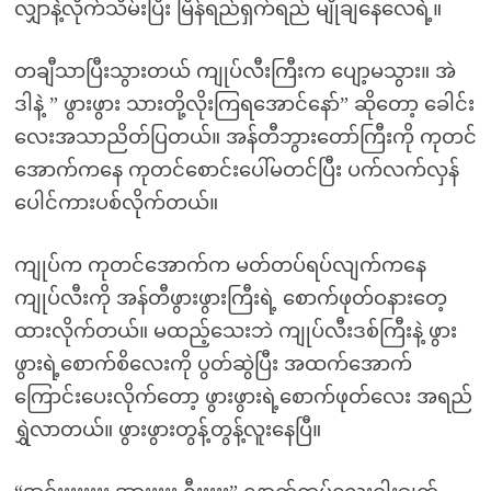
လျှာနဲ့လိုက်သိမ်းပြီး မြိန်ရည်ရှက်ရည် မျိုချနေလေရဲ့။
တချီသာပြီးသွားတယ် ကျုပ်လီးကြီးက ပျော့မသွား။ အဲ
ဒါနဲ့ ” ဖွားဖွား သားတို့လိုးကြရအောင်နော်” ဆိုတော့ ခေါင်း
လေးအသာညိတ်ပြတယ်။ အန်တီဘွားတော်ကြီးကို ကုတင်
အောက်ကနေ ကုတင်စောင်းပေါ်မတင်ပြီး ပက်လက်လှန်
ပေါင်ကားပစ်လိုက်တယ်။
ကျုပ်က ကုတင်အောက်က မတ်တပ်ရပ်လျက်ကနေ
ကျုပ်လီးကို အန်တီဖွားဖွားကြီးရဲ့ စောက်ဖုတ်ဝနားတေ့
ထားလိုက်တယ်။ မထည့်သေးဘဲ ကျုပ်လီးဒစ်ကြီးနဲ့ ဖွား
ဖွားရဲ့စောက်စိလေးကို ပွတ်ဆွဲပြီး အထက်အောက်
ကြောင်းပေးလိုက်တော့ ဖွားဖွားရဲ့စောက်ဖုတ်လေး အရည်
ရွှဲလာတယ်။ ဖွားဖွားတွန့်တွန့်လူးနေပြီ။