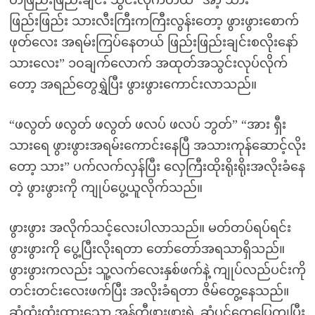
တဖြည်းဖြည်းချင်း သွင်းလိုက်တယ် “အာ့ သား
ဖြည်းဖြည်း သားလီးကြီးကကြီးလွန်းတော့ ဖွားဖွားစောက်
ဖုတ်လေး အရမ်းကြပ်နေတယ် ဖြည်းဖြည်းချင်းစလိုးနော်
သားလေး” ၁၀ချက်လောက် အထုတ်အသွင်းလုပ်လိုက်
တော့ အရည်တွေရွှဲပြီး ဖွားဖွားကောင်းလာသည်။
“ဖလွတ် ဖလွတ် ဖလွတ် ဖလပ် ဖလပ် ဘွတ်” “အား ရှီး
သားရေ ဖွားဖွားအရမ်းကောင်းနေပြီ အသားကုန်ဆောင့်လိုး
တော့ သား” ပက်လက်လှန်ပြီး လှေကြီးထိုးရိုးရိုးအလိုးခံနေ
တဲ့ ဖွားဖွားကို ကျုပ်ပွေ့ယူလိုက်သည်။
ဖွားဖွား အလိုက်သင့်လေးပါလာသည်။ မတ်တပ်ရပ်ရင်း
ဖွားဖွားကို ပွေ့ပြီးလိုးရတာ တော်တော်အရသာရှိသည်။
ဖွားဖွားကလည်း သူ့လက်လေးနှစ်ဖက်နဲ့ ကျုပ်လည်ပင်းကို
တင်းတင်းလေးဖက်ပြီး အလိုးခံရတာ ဇိမ်တွေ့နေသည်။
ဆံထုံးထုံးထားသော အန်တီဖွားဖွားရဲ့ ဆံပင်တွေပြေကျပြီး