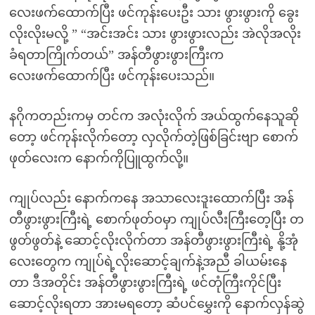
လေးဖက်ထောက်ပြီး ဖင်ကုန်းပေးဦး သား ဖွားဖွားကို ခွေး
လိုးလိုးမလို့ ” “အင်းအင်း သား ဖွားဖွားလည်း အဲလိုအလိုး
ခံရတာကြိုက်တယ်” အန်တီဖွားဖွားကြီးက
လေးဖက်ထောက်ပြီး ဖင်ကုန်းပေးသည်။
နဂိုကတည်းကမှ တင်က အလုံးလိုက် အယ်ထွက်နေသူဆို
တော့ ဖင်ကုန်းလိုက်တော့ လှလိုက်တဲ့ဖြစ်ခြင်းဗျာ စောက်
ဖုတ်လေးက နောက်ကိုပြူထွက်လို့။
ကျုပ်လည်း နောက်ကနေ အသာလေးဒူးထောက်ပြီး အန်
တီဖွားဖွားကြီးရဲ့ စောက်ဖုတ်ဝမှာ ကျုပ်လီးကြီးတေ့ပြီး တ
ဖွတ်ဖွတ်နဲ့ ဆောင့်လိုးလိုက်တာ အန်တီဖွားဖွားကြီးရဲ့ နို့အုံ
လေးတွေက ကျုပ်ရဲ့လိုးဆောင့်ချက်နဲ့အညီ ခါယမ်းနေ
တာ ဒီအတိုင်း အန်တီဖွားဖွားကြီးရဲ့ ဖင်တုံကြီးကိုင်ပြီး
ဆောင့်လိုးရတာ အားမရတော့ ဆံပင်မွှေးကို နောက်လှန်ဆွဲ