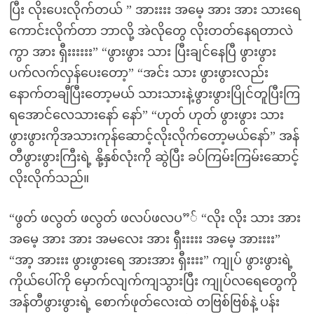
ပြီး လိုးပေးလိုက်တယ် ” အားးးး အမေ့ အား အား သားရေ
ကောင်းလိုက်တာ ဘာလို့ အဲလိုတွေ လိုးတတ်နေရတာလဲ
ကွာ အား ရှီးးးးးး” “ဖွားဖွား သား ပြီးချင်နေပြီ ဖွားဖွား
ပက်လက်လှန်ပေးတော့” “အင်း သား ဖွားဖွားလည်း
နောက်တချီပြီးတော့မယ် သားသားနဲ့ဖွားဖွားပြိုင်တူပြီးကြ
ရအောင်လေသားနော် နော်” “ဟုတ် ဟုတ် ဖွားဖွား သား
ဖွားဖွားကိုအသားကုန်ဆောင့်လိုးလိုက်တော့မယ်နော်” အန်
တီဖွားဖွားကြီးရဲ့ နို့နှစ်လုံးကို ဆွဲပြီး ခပ်ကြမ်းကြမ်းဆောင့်
လိုးလိုက်သည်။
“ဖွတ် ဖလွတ် ဖလွတ် ဖလပ်ဖလပ”် “လိုး လိုး သား အား
အမေ့ အား အား အမလေး အား ရှီးးးးး အမေ့ အားးးး”
“အာ့ အားးး ဖွားဖွားရေ အားအား ရှီးးးး” ကျုပ် ဖွားဖွားရဲ့
ကိုယ်ပေါ်ကို မှောက်လျက်ကျသွားပြီး ကျုပ်လရေတွေကို
အန်တီဖွားဖွားရဲ့ စောက်ဖုတ်လေးထဲ တဗြစ်ဗြစ်နဲ့ ပန်း