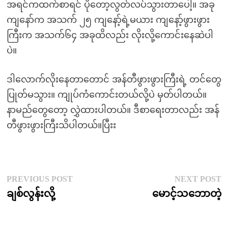
အရင်ကထက်စာရင် ပိုတော့လွတ်လပ်သွားတာပေါ့။ အခု
ကျနော်က အသက် ၂၅ ကျနော့်ရဲ့မယား ကျနော့်ဖွားဖွား
ကြီးက အသက်၆၄ အခုထိလည်း လိုးလို့ကောင်းနေဆဲပါ
ပဲ။
ဒါလောက်လိုးနေတာတောင် အန်တီဖွားဖွားကြီးရဲ့ တင်တွေ
ပြုတ်မသွား။ ကျုပ်ကံကောင်းတယ်လို့ပဲ မှတ်ပါတယ်။
နာမည်တွေတော့ လွှဲထားပါတယ်။ ဒီစာရေးတာလည်း အန်
တီဖွားဖွားကြီးသိပါတယ်။ပြီးး
Post
Previous
N
PREVIOUS POST
NEXT POST
post:
p
ချစ်လွန်းလို့
မောင့်သဘောတဲ့
navigation