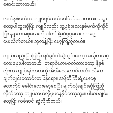
စောင်းထားတယ်။
လက်နှစ်ဖက်က ကျုပ်ရင်ဘတ်ပေါ်တင်ထားတယ်။ မထူး
တော့ပါဘူးဆိုပြီး ကျုပ်လည်း သူ့ပုခုံးလေးနှစ်ဖက်ကိုကိုင်
ပြီး နဖူးကအဖုလေးကို ပါးစပ်နဲ့ခပ်ဖွဖွလေး အာငွေ့
ပေးလိုက်တယ်။ သူလန့်ပြီး မော့ကြည့်တယ်။
ကျုပ်လည်းပြုံးပြပြီး ရင်ခွင်ထဲဆွဲသွင်းတော့ အလိုက်သင့်
လေးမှေးပါလာတယ်။ ဘရာစီယာမဝတ်ထားတော့ နို့နှစ်
လုံးက ကျုပ်ရင်ဘတ်ကို အိအိလေးလာဖိတယ်။ လီးက
ချက်ချင်းတောင်လာပြန်ရော။ အန်တီကြီးရဲ့မေးစေ့
လေးကိုင် ခေါင်းလေးမော့စေပြီး မျက်လုံးချင်းဆုံကြည့်
လိုက်တော့ ကျုပ်ဘယ်လိုမှမနေနိုင်တော့ဘူး။ ပါးစပ်ချင်း
တေ့ပြီး ကစ်ဆင် ဆွဲလိုက်တယ်။