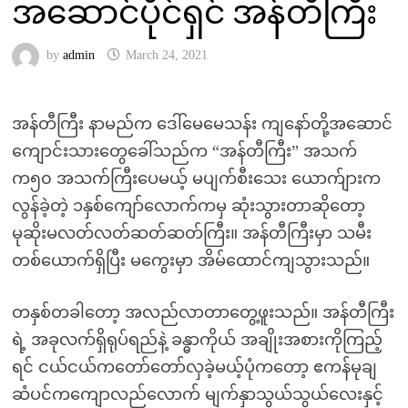
အဆောင်ပိုင်ရှင် အန်တီကြီး
by
admin
March 24, 2021
အန်တီကြီး နာမည်က ဒေါ်မေမေသန်း ကျနော်တို့အဆောင်
ကျောင်းသားတွေခေါ်သည်က “အန်တီကြီး” အသက်
က၅၀ အသက်ကြီးပေမယ့် မပျက်စီးသေး ယောက်ျားက
လွန်ခဲ့တဲ့ ၁နှစ်ကျော်လောက်ကမှ ဆုံးသွားတာဆိုတော့
မုဆိုးမလတ်လတ်ဆတ်ဆတ်ကြီး။ အန်တီကြီးမှာ သမီး
တစ်ယောက်ရှိပြီး မကွေးမှာ အိမ်ထောင်ကျသွားသည်။
တနှစ်တခါတော့ အလည်လာတာတွေ့ဖူးသည်။ အန်တီကြီး
ရဲ့ အခုလက်ရှိရုပ်ရည်နဲ့ ခန္ဓာကိုယ် အချိုးအစားကိုကြည့်
ရင် ငယ်ငယ်ကတော်တော်လှခဲ့မယ့်ပုံကတော့ ဧကန်မုချ
ဆံပင်ကကျောလည်လောက် မျက်နှာသွယ်သွယ်လေးနှင့်