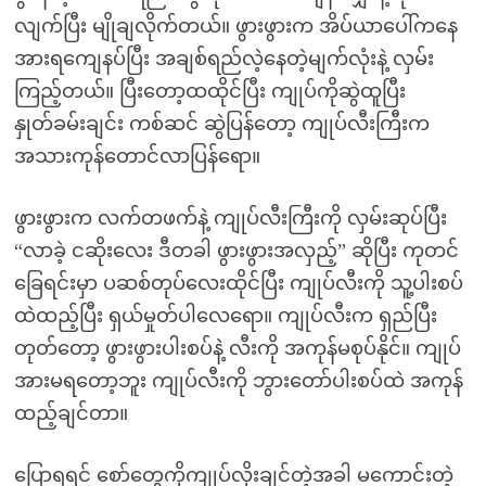
လျက်ပြီး မျိုချလိုက်တယ်။ ဖွားဖွားက အိပ်ယာပေါ်ကနေ
အားရကျေနပ်ပြီး အချစ်ရည်လဲ့နေတဲ့မျက်လုံးနဲ့ လှမ်း
ကြည့်တယ်။ ပြီးတော့ထထိုင်ပြီး ကျုပ်ကိုဆွဲထူပြီး
နှုတ်ခမ်းချင်း ကစ်ဆင် ဆွဲပြန်တော့ ကျုပ်လီးကြီးက
အသားကုန်တောင်လာပြန်ရော။
ဖွားဖွားက လက်တဖက်နဲ့ ကျုပ်လီးကြီးကို လှမ်းဆုပ်ပြီး
“လာခဲ့ ငဆိုးလေး ဒီတခါ ဖွားဖွားအလှည့်” ဆိုပြီး ကုတင်
ခြေရင်းမှာ ပဆစ်တုပ်လေးထိုင်ပြီး ကျုပ်လီးကို သူ့ပါးစပ်
ထဲထည့်ပြီး ရှယ်မှုတ်ပါလေရော။ ကျုပ်လီးက ရှည်ပြီး
တုတ်တော့ ဖွားဖွားပါးစပ်နဲ့ လီးကို အကုန်မစုပ်နိုင်။ ကျုပ်
အားမရတော့ဘူး ကျုပ်လီးကို ဘွားတော်ပါးစပ်ထဲ အကုန်
ထည့်ချင်တာ။
ပြောရရင် စော်တွေကိုကျုပ်လိုးချင်တဲ့အခါ မကောင်းတဲ့