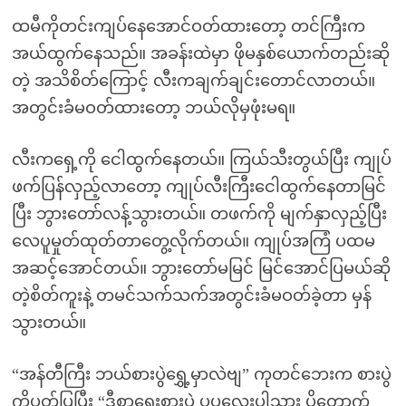
ထမီကိုတင်းကျပ်နေအောင်ဝတ်ထားတော့ တင်ကြီးက
အယ်ထွက်နေသည်။ အခန်းထဲမှာ ဖိုမနှစ်ယောက်တည်းဆို
တဲ့ အသိစိတ်ကြောင့် လီးကချက်ချင်းတောင်လာတယ်။
အတွင်းခံမဝတ်ထားတော့ ဘယ်လိုမှဖုံးမရ။
လီးကရှေ့ကို ငေါထွက်နေတယ်။ ကြယ်သီးတွယ်ပြီး ကျုပ်
ဖက်ပြန်လှည့်လာတော့ ကျုပ်လီးကြီးငေါထွက်နေတာမြင်
ပြီး ဘွားတော်လန့်သွားတယ်။ တဖက်ကို မျက်နှာလှည့်ပြီး
လေပူမှုတ်ထုတ်တာတွေ့လိုက်တယ်။ ကျုပ်အကြံ ပထမ
အဆင့်အောင်တယ်။ ဘွားတော်မမြင် မြင်အောင်ပြမယ်ဆို
တဲ့စိတ်ကူးနဲ့ တမင်သက်သက်အတွင်းခံမဝတ်ခဲ့တာ မှန်
သွားတယ်။
“အန်တီကြီး ဘယ်စားပွဲရွှေ့မှာလဲဗျ” ကုတင်ဘေးက စားပွဲ
ကိုပုတ်ပြပြီး “ဒီစာရေးစားပွဲ ပုပုလေးပါသား ပိတောက်