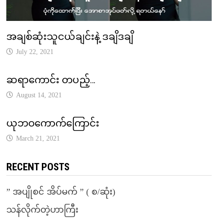
အချစ်ဆုံးသူငယ်ချင်းနဲ့ ဒချိဒချိ
July 22, 2021
ဆရာကောင်း တပည့်…
August 14, 2021
ယုဘဝကောက်ကြောင်း
March 21, 2021
RECENT POSTS
” အပျိုစင် အိပ်မက် ” ( စ/ဆုံး)
သန်လိုက်တဲ့ဟာကြီး