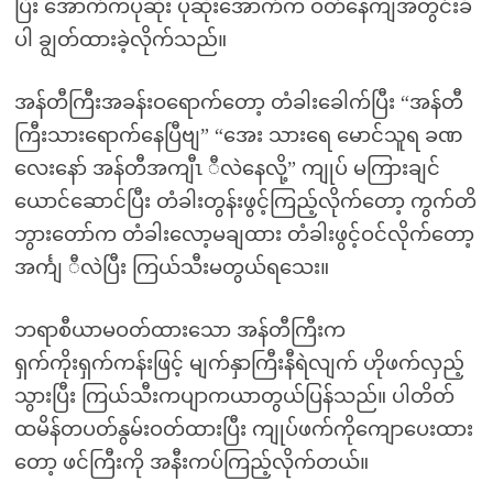
ပြီး အောက်ကပုဆိုး ပုဆိုးအောက်က ဝတ်နေကျအတွင်းခံ
ပါ ချွတ်ထားခဲ့လိုက်သည်။
အန်တီကြီးအခန်းဝရောက်တော့ တံခါးခေါက်ပြီး “အန်တီ
ကြီးသားရောက်နေပြီဗျ” “အေး သားရေ မောင်သူရ ခဏ
လေးနော် အန်တီအကျီၤ ီလဲနေလို့” ကျုပ် မကြားချင်
ယောင်ဆောင်ပြီး တံခါးတွန်းဖွင့်ကြည့်လိုက်တော့ ကွက်တိ
ဘွားတော်က တံခါးလော့မချထား တံခါးဖွင့်ဝင်လိုက်တော့
အင်္ကျ ီလဲပြီး ကြယ်သီးမတွယ်ရသေး။
ဘရာစီယာမဝတ်ထားသော အန်တီကြီးက
ရှက်ကိုးရှက်ကန်းဖြင့် မျက်နှာကြီးနီရဲလျက် ဟိုဖက်လှည့်
သွားပြီး ကြယ်သီးကပျာကယာတွယ်ပြန်သည်။ ပါတိတ်
ထမိန်တပတ်နွမ်းဝတ်ထားပြီး ကျုပ်ဖက်ကိုကျောပေးထား
တော့ ဖင်ကြီးကို အနီးကပ်ကြည့်လိုက်တယ်။