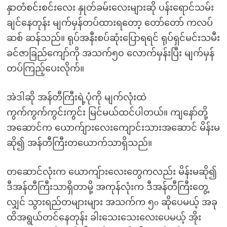
နှာတံစင်းစင်းလေး နှုတ်ခမ်းလေးများဆို ပန်းရောင်သမ်း
ချင်နေတုန်း မျက်မှန်တပ်ထားရတော့ တော်တော် ကလပ်
ဆစ် ဆန်သည်။ ရုပ်အနီးစပ်ဆုံးပြောရရင် ရုပ်ရှင်မင်းသမီး
ခင်ဇာခြည်ကျော်ကို အသက်၅၀ လောက်မှန်းပြီး မျက်မှန်
တပ်ကြည့်ပေးလိုက်။
အဲဒါဆို အန်တီကြီးရဲ့ပုံကို မျက်လုံးထဲ
ကွက်ကွက်ကွင်းကွင်း မြင်မယ်ထင်ပါတယ်။ ကျနော်တို့
အဆောင်က ယောက်ျားလေးကျောင်းသားအဆောင် မိန်းမ
ဆို၍ အန်တီကြီးတယောက်သာရှိသည်။
တဆောင်လုံးက ယောကျ်ားလေးတွေကလည်း မိန်းမဆို၍
ဒီအန်တီကြီးသာရှိတာမို့ အကုန်လုံးက ဒီအန်တီကြီးတွေ့
လျှင် သွားရည်တများများ အသက်က ၅o ဆိုပေမယ့် အခု
ထိအရွယ်တင်နေတုန်း ခါးသေးသေးလေးပေမယ့် အိုး