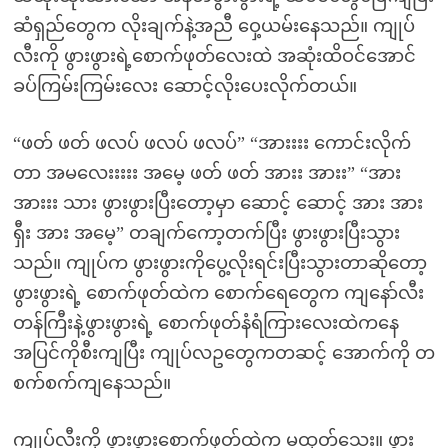
ဆံရှည်တွေက လိုးချက်နဲ့အညီ ဝှေ့ယမ်းနေသည်။ ကျုပ်
လီးကို ဖွားဖွားရဲ့စောက်ဖုတ်လေးထဲ အဆုံးထိဝင်အောင်
ခပ်ကြမ်းကြမ်းလေး ဆောင့်လိုးပေးလိုက်တယ်။
“ဖတ် ဖတ် ဖလပ် ဖလပ် ဖလပ်” “အားးးး ကောင်းလိုက်
တာ အမလေးးးးး အမေ့ ဖတ် ဖတ် အားး အားး” “အား
အားးး သား ဖွားဖွားပြီးတော့မှာ ဆောင့် ဆောင့် အား အား
ရှီး အား အမေ့” တချက်ကော့တက်ပြီး ဖွားဖွားပြီးသွား
သည်။ ကျုပ်က ဖွားဖွားကိုပွေ့လိုးရင်းပြီးသွားတာဆိုတော့
ဖွားဖွားရဲ့ စောက်ဖုတ်ထဲက စောက်ရေတွေက ကျနော်လီး
တန်ကြီးနဲ့ဖွားဖွားရဲ့ စောက်ဖုတ်နံရံကြားလေးထဲကနေ
အပြင်ကိုစီးကျပြီး ကျုပ်လဥတွေကတဆင့် အောက်ကို တ
စက်စက်ကျနေသည်။
ကျုပ်လီးကို ဖွားဖွားစောက်ဖုတ်ထဲက မထုတ်သေး။ ဖွား