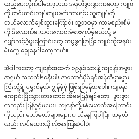
ထည့်ပေးလိုက်ပါတော့တယ် အန်တီဖွားဖွားကတော့ ကျုပ်
ကို တင်းတင်းကျပ်ကျပ်ဖက်ထားရင်း သူကျုပ်ကို
ဘယ်လောက်ချစ်သွားကြောင်း သူ့ဘဝမှာ ကာမစည်းစိမ်
ကို ဒီလောက်ကောင်းကောင်းခံစားရလိမ့်မယ်လို့ မ
မျှော်လင့်ခဲ့ဖူးကြောင်းတွေ တဖွဖွပြောပြီး ကျုပ်ကိုအနမ်း
မိုးတွေ ချွေနေပါတော့တယ်။
အဲဒါကတော့ ကျနော်အသက် ၁၉နှစ်သားနဲ့ ကျနော့်အဖွား
အရွယ် အသက်၆၀နီးပါး အဆောင်ပိုင်ရှင်အန်တီဖွားဖွား
ကြီးတို့ရဲ့ ရမ္မက်နယ်ကျွန်ခဲ့ပုံ ဖြစ်ရပ်မှန်အစပါ။ ကျနော်
ကျောင်းပြီးသွားတာတောင် အိမ်မပြန်ချင်တော့။ ဖွားဖွား
ကလည်း ပြန်ခွင့်မပေး။ ကျနော်တို့နှစ်ယောက်အကြောင်း
ကိုလည်း တော်တော်များများက သိနေကြပါပြီ။ အခုထိ
လည်း လင်မယားလို လိုးနေကြဆဲပါပဲ။