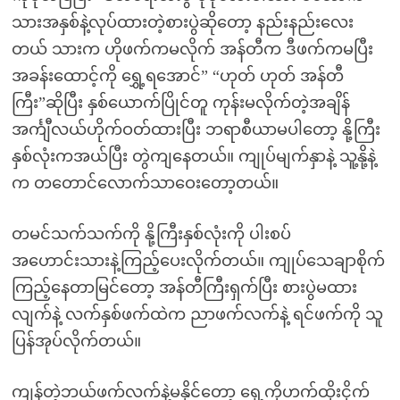
သားအနှစ်နဲ့လုပ်ထားတဲ့စားပွဲဆိုတော့ နည်းနည်းလေး
တယ် သားက ဟိုဖက်ကမလိုက် အန်တီက ဒီဖက်ကမပြီး
အခန်းထောင့်ကို ရွှေ့ရအောင်” “ဟုတ် ဟုတ် အန်တီ
ကြီး”ဆိုပြီး နှစ်ယောက်ပြိုင်တူ ကုန်းမလိုက်တဲ့အချိန်
အင်္ကျီလယ်ဟိုက်ဝတ်ထားပြီး ဘရာစီယာမပါတော့ နို့ကြီး
နှစ်လုံးကအယ်ပြီး တွဲကျနေတယ်။ ကျုပ်မျက်နှာနဲ့ သူ့နို့နဲ့
က တတောင်လောက်သာဝေးတော့တယ်။
တမင်သက်သက်ကို နို့ကြီးနှစ်လုံးကို ပါးစပ်
အဟောင်းသားနဲ့ကြည့်ပေးလိုက်တယ်။ ကျုပ်သေချာစိုက်
ကြည့်နေတာမြင်တော့ အန်တီကြီးရှက်ပြီး စားပွဲမထား
လျက်နဲ့ လက်နှစ်ဖက်ထဲက ညာဖက်လက်နဲ့ ရင်ဖက်ကို သူ
ပြန်အုပ်လိုက်တယ်။
ကျန်တဲ့ဘယ်ဖက်လက်နဲ့မနိုင်တော့ ရှေ့ကိုဟက်ထိုးငိုက်