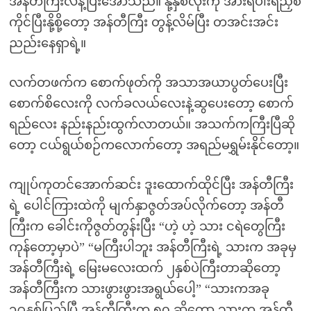
အန်တီကြီးလန့်ပြီးအော်သည်။ နို့နှစ်လုံးကို အားရပါးရညှစ်
ကိုင်ပြီးနို့စို့တော့ အန်တီကြီး တွန့်လိမ်ပြီး တအင်းအင်း
ညည်းနေရှာရဲ့။
လက်တဖက်က စောက်ဖုတ်ကို အသာအယာပွတ်ပေးပြီး
စောက်စိလေးကို လက်ခလယ်လေးနဲ့ဆွပေးတော့ စောက်
ရည်လေး နည်းနည်းထွက်လာတယ်။ အသက်ကကြီးပြီဆို
တော့ ငယ်ရွယ်စဉ်ကလောက်တော့ အရည်မရွှမ်းနိုင်တော့။
ကျုပ်ကုတင်အောက်ဆင်း ဒူးထောက်ထိုင်ပြီး အန်တီကြီး
ရဲ့ ပေါင်ကြားထဲကို မျက်နှာဇွတ်အပ်လိုက်တော့ အန်တီ
ကြီးက ခေါင်းကိုဇွတ်တွန်းပြီး “ဟဲ့ ဟဲ့ သား ငရဲတွေကြီး
ကုန်တော့မှာပဲ” “မကြီးပါဘူး အန်တီကြီးရဲ့ သားက အခုမှ
အန်တီကြီးရဲ့ မြေးမလေးထက် ၂နှစ်ပဲကြီးတာဆိုတော့
အန်တီကြီးက သားဖွားဖွားအရွယ်ပေါ့” “သားကအခု
၁၉နှစ်ပြည့်ပြီ အန်တီကြီးက ၅၀ ဆိုတော့ သားက အန်တီ