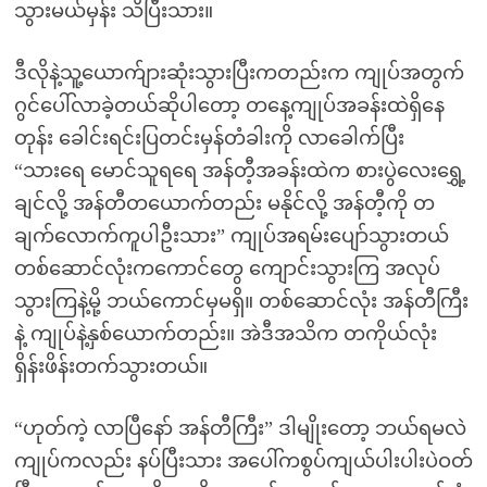
သွားမယ်မှန်း သိပြီးသား။
ဒီလိုနဲ့သူ့ယောက်ျားဆုံးသွားပြီးကတည်းက ကျုပ်အတွက်
ဂွင်ပေါ်လာခဲ့တယ်ဆိုပါတော့ တနေ့ကျုပ်အခန်းထဲရှိနေ
တုန်း ခေါင်းရင်းပြတင်းမှန်တံခါးကို လာခေါက်ပြီး
“သားရေ မောင်သူရရေ အန်တီ့အခန်းထဲက စားပွဲလေးရွှေ့
ချင်လို့ အန်တီတယောက်တည်း မနိုင်လို့ အန်တီ့ကို တ
ချက်လောက်ကူပါဦးသား” ကျုပ်အရမ်းပျော်သွားတယ်
တစ်ဆောင်လုံးကကောင်တွေ ကျောင်းသွားကြ အလုပ်
သွားကြနဲ့မို့ ဘယ်ကောင်မှမရှိ။ တစ်ဆောင်လုံး အန်တီကြီး
နဲ့ ကျုပ်နဲ့နှစ်ယောက်တည်း။ အဲဒီအသိက တကိုယ်လုံး
ရှိန်းဖိန်းတက်သွားတယ်။
“ဟုတ်ကဲ့ လာပြီနော် အန်တီကြီး” ဒါမျိုးတော့ ဘယ်ရမလဲ
ကျုပ်ကလည်း နပ်ပြီးသား အပေါ်ကစွပ်ကျယ်ပါးပါးပဲဝတ်