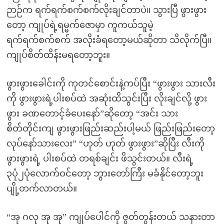
ဉာဉ်က ရက်ရက်စက်စက်လိုးချင်တာပဲ။ သွားပြီ ဖွားဖွား
တော့ ကျုပ်ရဲ့ရမ္မက်ဇောမှာ ကူကယ်သူမဲ့
ရက်ရက်စက်စက် အလိုးခံရတော့မယ်ဆိုတာ သိလိုက်ပြီ။
ကျုပ်စိတ်ထိန်းမရတော့ဘူး။
ဖွားဖွားခေါင်းကို ကုတင်စောင်းနဲ့ကပ်ပြီး “ဖွားဖွား သားလီး
ကို ဖွားဖွားရဲ့ပါးစပ်ထဲ အဆုံးထိသွင်းပြီး လိုးချင်လို့ ဖွား
ဖွား ခဏတောင့်ခံပေးနော်”ဆိုတော့ “အင်း သား
စိတ်တိုင်းကျ ဖွားဖွားဖြည်းဆည်းပါ့မယ် ဖြည်းဖြည်းတော့
လုပ်နော်သားလေး” “ဟုတ် ဟုတ် ဖွားဖွား”ဆိုပြီး လီးကို
ဖွားဖွားရဲ့ ပါးစပ်ထဲ တရစ်ချင်း ဖိသွင်းတယ်။ လီးရဲ့
၃ပုံ၂ပုံလောက်ဝင်တော့ ဘွားတော်ကြီး မခံနိုင်တော့ဘူး
ပျို့တက်လာတယ်။
“အု ဂလု အု အု” ကျုပ်ပေါင်ကို ဇွတ်တွန်းတယ် သနားတာ