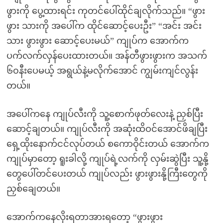
ဖွားကို ပွေ့ထားရင်း ကုတင်ပေါ်ထိုင်ချလိုက်သည်။ “ဖွား
ဖွား သားကို အပေါ်က ထိုင်ဆောင့်ပေးဦး” “အင်း အင်း
သား ဖွားဖွား ဆောင့်ပေးမယ်” ကျုပ်က အောက်က
ပက်လက်လှန်ပေးထားတယ်။ အန်တီဖွားဖွားက အသက်
၆၀နီးပေမယ့် အရွယ်နဲ့မလိုက်အောင် ကျွမ်းကျင်လွန်း
တယ်။
အပေါ်ကနေ ကျုပ်လီးကို သူ့စောက်ဖုတ်လေးနဲ့ ညှစ်ပြီး
ဆောင့်ချတယ်။ ကျုပ်လီးကို အဆုံးထိဝင်အောင်ဖိချပြီး
ရှေ့ထိုးနောက်ငင်လုပ်တယ် စကောဝိုင်းတယ် အောက်က
ကျုပ်မှာတော့ ရူးခါလို့ ကျုပ်ရဲ့လက်ကို လှမ်းဆွဲပြီး သူ့နို့
တွေပေါ်တင်ပေးတယ် ကျုပ်လည်း ဖွားဖွားနို့ကြီးတွေကို
ညှစ်ချေတယ်။
အောက်ကနေလိုးရတာအားရတော့ “ဖွားဖွား