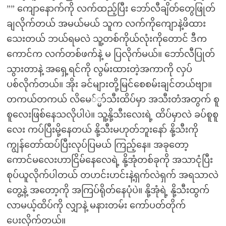
”” ကျောနောက်ကို လက်ထည့်ပြီး ဘော်လီချိတ်တွေဖြုတ်
ချလိုက်တယ် အမယ်မယ် သူက လက်ကိုကျောနဲ့ဖိထား
သေးတယ် ဘယ်ရမလဲ သူ့တစ်ကိုယ်လုံးကိုတောင် ဒီက
ကောင်က လက်တစ်ဖက်နဲ့ မ ပြလိုက်မယ်။ ဘော်လီပြုတ်
သွားတာနဲ့ အရှေ့ရင်ကို လွမ်းထားတဲ့အကာကို လှပ်
ပစ်လိုက်တယ်။ အိုး ခင်များတို့မြင်စေစမ်းချင်တယ်ဗျာ။
တကယ်တကယ် လိမေ်္မာ်သီးထိပ်မှာ အသီးတံအတွက် စူ
စူလေးဖြစ်နေသလိုပါပဲ။ သူ့နို့သီးလေးရဲ့ ထိပ်မှာလဲ ခပ်စူစူ
လေး ကပ်ပြီးမို့နေတယ် နို့သီးမဟုတ်ဘူးနော် နို့သီးကို
ကျွန်တော်ထပ်ပြီးလုပ်ပြမယ် ကြည့်နေ။ အခုတော့
ကောင်မလေးဟာငြိမ်နေလေရဲ့ နို့အုံတစ်ခုကို အသာငုံပြီး
စုပ်ယူလိုက်ပါတယ် တဟင်းဟင်းနဲ့ရှက်လဲရှက် အရသာလဲ
တွေ့နဲ့ အတော့ကို အကြပ်ရိုတ်နေပုံပဲ။ နို့အုံရဲ့ နို့သီးထွက်
လာမယ့်ထိပ်ကို လျှာနဲ့ မနားတမ်း ကော်ပတ်တိုက်
ပေးလိုက်တယ်။