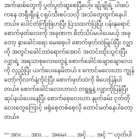
အက်ဆစ်တွေကို ပွတ်ပွတ်ဆူစေပြီပေါ့။ ချိုချိုရဲ့ ပါးစပ်
ကနေ တရှီးရှီးနဲ့ ငရုပ်သီးစပ်သလို အသံတွေထွက်နေပါ
တယ်။ ပေါင်တံကြီးဖြဲဟပြီး ပြဲသထက်ပြဲပြီး ပန်းနုရောင်
စောက်ဖုတ်လေးကို အခုဏက စိတ်သိပ်မပါပေမယ့် အခု
တော့ နှာခေါင်းရော မေးစေ့ပါ စောက်ဖုတ်ထဲမြုပ်ပြီး လျှာ
ကို အတွင်းခေါင်းထဲရောက်အောင် အတင်းထိုးသွင်းပြီး
လျှာရဲ့ အရသာစုလေးတွေနဲ့ စောက်ခေါင်းချောချောလေး
ကို လှည့်ပြီး ယက်ပေးနေမိတယ် ။ ကောင်မလေးဟာ ကျွန်
တော့်ကိုလက်နဲ့ကိုင်ပြီး စောက်ဖုတ်ထဲကို ဖိပေးပြန်ပါ
တယ်။ စောက်ခေါင်းလေးဟာလဲ တရွရွနဲ့ လျှာကိုပြန်ပြီး
ဆုပ်နယ်ပေးနေပြီး စောက်စေ့လေးဟာ နှုတ်ခမ်း ငုတ်တို
လေးတွေကြောင့် ဖရုံစေ့တစ်စေ့လို တောင်မတ်နေပါတော့
တယ်။
““ အား….. အား….. အမေး….. အင့်….. အင့် ”” ဟုတ်ပါ