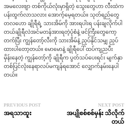
အမလေးဗျာ တစ်ကိုယ်လုံးမှာရှိတဲ့ သွေးတွေဟာ လီးထဲက
ပန်းထွက်လာသလား အောက့်မေ့ရတယ်။ သုတ်ရည်တွေ
တလဟော ချိုရီရဲ့ သားအိမ်ကို အားရပါးရ ပန်းချလိုက်ပါ
တယ်ချိုရီလဲအင်မတန်အားရတဲ့ပုံစံနဲ့ ဖင်ကြီးတွေကော့
တက်ပြီး ကျွန်တော့်လီးကို သားအိမ်နဲ့ ညှပ်နိုင်သမျှ ညှပ်
ထားပါတော့တယ်။ မောမောနဲ့ ချိုရီပေါ် ထပ်ကျညပီး
မှိန်းနေတဲ့ ကျွန်တော့်ကို ချိုရီက ပွတ်သပ်ပေးရင်း မျက်နှာ
တစ်ပြင်လုံးနေရာလပ်မကျန်ရအောင် လျှောက်နမ်းနေပါ
တယ်။
Post
Previous
N
PREVIOUS POST
NEXT POST
post:
p
အရသာထူး
အပျိုစစ်စစ်မှန်း သိလိုက်
navigation
တယ်