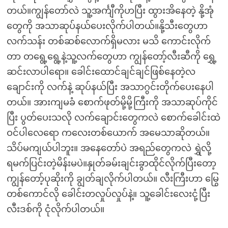
တယ်။ကျွန်တော်လဲ သူ့အင်္ကျီကိုဟပြီး ထွားအိနေတဲ့ နို့အုံ
တွေကို အသာဆုပ်နယ်ပေးလိုက်ပါတယ်။နို့သီးတွေဟာ
လက်သန်း တစ်ဆစ်လောက်ရှိမလား မသိ ကောင်းလိုက်
တာ တရွေ့ရွေ့နဲ့သူ့လက်တွေဟာ ကျွန်တော့်လီးဆီကို ရွှေ့
ဆင်းလာပါရော။ ခေါင်းထောင်ချင်ချင်ဖြစ်နေတဲ့လ
ချောင်းကို လက်နဲ့ ဆုပ်နယ်ပြီး အသာဂွင်းတိုက်ပေးနေပါ
တယ်။ အားကျမခံ စောက်ဖုတ်မို့မို့ကြီးကို အသာဆုပ်ကိုင်
ပြီး ပွတ်ပေးသလို လက်ချောင်းတွေကလဲ စောက်ခေါင်းထဲ
ဝင်ပါလေရော ကလေးတစ်ယောက် အမေသာဆိုတယ်။
သိပ်မကျယ်ပါဘူး။ အနေတော်ပဲ အရည်တွေကလဲ ရွှဲလို့
ရမက်ပြင်းတဲ့မိန်းမပဲ။နှုတ်ခမ်းချင်းခွာထိုင်လိုက်ပြီးတော့
ကျွန်တော့်ပုဆိုးကို ချွတ်ချလိုက်ပါတယ်။ လီးကြီးဟာ မြွေ
တစ်ကောင်လို ခေါင်းတလှုပ်လှုပ်နဲ့။ သူ့ခေါင်းလေးငုံ့ပြီး
လီးဒစ်ကို ငုံလိုက်ပါတယ်။