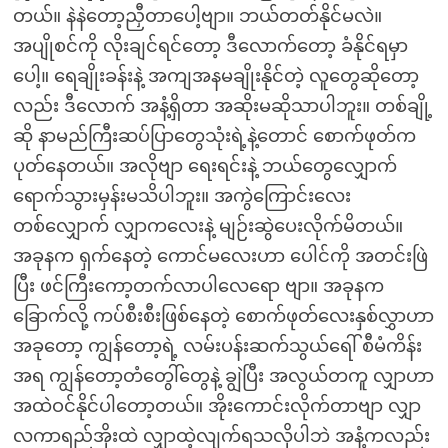
တယ်။ နဲနဲတော့ညှီတာပေါ့ဗျာ။ ဘယ်တတ်နိုင်မလဲ။
အပျိုစင်ကို လိုးချင်ရင်တော့ ဒီလောက်တော့ ခံနိုင်ရမှာ
ပေါ့။ ရေချိုးခန်းနဲ့ အကျအနမချိုးနိုင်တဲ့ လူတွေဆိုတော့
လည်း ဒီလောက် အနံ့ရှိတာ အဆိုးမဆိုသာပါဘူး။ တစ်ချို့
ဆို နာမည်ကြီးဆပ်ပြာတွေသုံးရဲ့နဲ့တောင် စောက်ဖုတ်က
ပုတ်နေတယ်။ အလိုဗျာ ရေးရင်းနဲ့ ဘယ်တွေလျှောက်
ရောက်သွားမှန်းမသိပါဘူး။ အကွဲကြောင်းလေး
တစ်လျှောက် လျှာကလေးနဲ့ မျဉ်းဆွဲပေးလိုက်မိတယ်။
အခုနက ရှက်နေတဲ့ ကောင်မလေးဟာ ပေါင်ကို အတင်းဖြဲ
ပြီး ဖင်ကြီးကော့တက်လာပါလေရော ဗျာ။ အခုနက
ခြောက်လို့ ကပ်စီးစီးဖြစ်နေတဲ့ စောက်ဖုတ်လေးနှစ်လွှာဟာ
အခုတော့ ကျွန်တော့ရဲ့ လမ်းပန်းဆက်သွယ်ရေါ် စီမံကိန်း
အရ ကျွန်တော့တံတွေါ်တွေနဲ့ ချွဲပြီး အလွယ်တကူ လျှာဟာ
အထဲဝင်နိုင်ပါတော့တယ်။ အိုးကောင်းလိုက်တာဗျာ လျှာ
လကာရည်အိုးထဲ လျှာထဲ့လျက်ရသလိုပါဘဲ အနံ့ကလည်း