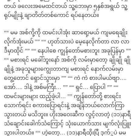
တယ် ခလေးအမေထင်တယ် သူ့ဘေးမှာ ၅နှစ်အရွယ် သူ့
ရုပ်မျိုးနဲ့ ချာတိတ်တစ်ကောင် ရပ်နေတယ်။
““ မမ အစ်ကို့ကို ထမင်းပါအုံး ဆာရော့မယ် ကျမရေချိုး
လိုက်အုံးမယ် ”” ““ ဟုတ်သားပဲ မေ့နေလိုက်တာ လာ လာ
ဒီမှာထိုင် ”” ““ နေပါစေ ကျွန်တော်မစားဘူး အခုပြန်မှာ ””
““ မစားရင် မခေါ်ဘူးနော် အစ်ကို လမ်းမှာတော့ ချိုချို ချို
ချိုနဲ့ အခုသူများကျွေးတာကျ မစားရင် နောက်လမ်းမှာ
တွေ့တောင် ရှောင်သွားမှာ ”” ““ ကဲ ကဲ စားပါမယ်ဗျာ….
အော်…. ဒါနဲ့ အစ်မကြီး… ”” ““ ရှင်… ပြောပါ ”” ““
ထမင်းများများ ထည့်ခဲ့ပါ… ”” ကျွန်တော်တို့ စားရင်း
သောက်ရင်း စကားပြောရင်းနဲ့ အချိန်ဘယ်လောက်ကြာ
သွားတယ် မသိဘူး။ ဟိုးအဝေးဆီက လွင့်လာတဲ့ (၁၁)နာရီ
သံချောင်းခေါက်သံကြောင့် သုံးယောက်သား မျက်လုံးပြူး
သွားပါတယ်။ ““ ဟဲ့တော့… (၁၁)နာရီထိုးပြီ ဒုက်္ခပဲ မမ