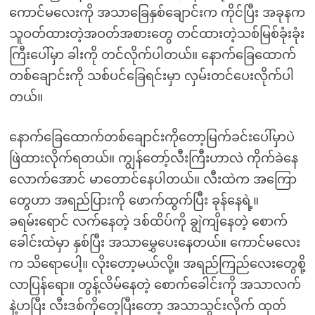
ကောင်မလေးကို အသာခြေနှစ်ချောင်းက ကိုင်ပြီး အခုနက
သူဝတ်ထားတဲ့အဝတ်အစားတွေ တင်ထားတဲ့သစ်မြစ်ခုံးခုံး
ကြီးပေါ်မှာ ခါးကို တင်လိုက်ပါတယ်။ နောက်ခြေထောက်
တစ်ချောင်းကို သစ်ပင်ခြေရင်းမှာ လှမ်းတင်ပေးလိုက်ပါ
တယ်။
နောက်ခြေထောက်တစ်ချောင်းကိုတော့မြက်ခင်းပေါ်မှာပဲ
ဖြဲထားလိုက်ရတယ်။ ကျွန်တော့်လီးကြီးဟာလဲ ကိုက်ခဲနေ
လောက်အောင် မာတောင်နေပါတယ်။ လီးထဲက အကြော
တွေဟာ အရည်ပြားကို ဖောက်ထွက်ပြီး ခုန်နေရဲ့။
ခရမ်းရောင် လက်နေတဲ့ ဒစ်ထိပ်ကို ချွဲကျိနေတဲ့ စောက်
ခေါင်းထဲမှာ နှစ်ပြီး အသာမွှေပေးနေတယ်။ ကောင်မလေး
က သိရောပေါ့။ လိုးတော့မယ်လို့။ အရည်ကြည်လေးတွေစို့
လာပြန်ရော။ တွန့်လိမ်နေတဲ့ စောက်ခေါင်းကို အသာလက်
နဲ့ဟပြီး လီးဒစ်ကိုတေ့ပြီးတော့ အသာသွင်းလိုက် ထုတ်