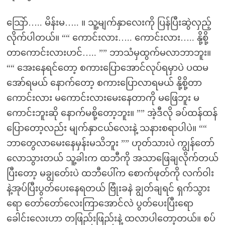
သြော်….. မိန်းမ….. ။ သူ့မျက်နှာလေးကို ပြန်ပြီးဆွဲလှည့်
လိုက်ပါတယ်။ ““ ကောင်းလား….. ကောင်းလား….. နို့စို့
တာကောင်းလားဟင်….. ”” ဘာသံမှထွက်မလာဘာဘူး။
““ အေးနေရင်တော့ စကားပြောအောင်လုပ်ရမှာပဲ ပထမ
အော်ရမယ် နောက်တော့ စကားပြောလာရမယ် နို့စို့တာ
ကောင်းလား မကောင်းလားမေးနေတာကို မဖြေဘူး မ
ကောင်းဘူးဆို နောက်မစို့တော့ဘူး။ ”” အဲ့ဒီလို ခပ်ထန်ထန်
ပြောတော့လည်း မျက်နှာငယ်လေးနဲ့ သနားစရာပါပဲ။ ““
ဘာတွေလာမေးနေမှန်းမသိဘူး ”” ဟုတ်သားပဲ ကျွန်တော်
လောသွားတယ် သူ့ခါးက ထဘီကို အသာဖြေချလိုက်တယ်
ပြီးတော့ မချွတ်ေးပဲ ထဘီပေါ်က စောက်ဖုတ်ကို လက်ဝါး
နဲ့အုပ်ပြီးပွတ်ပေးနေရတယ် ဗြုံးခနဲ ချွတ်ချရင် ရှက်သွား
ရော တော်တော်လေးကြာအောင်လဲ ပွတ်ပေးပြီးရော
ခေါင်းလေးဟာ တဖြည်းဖြည်းနဲ့ ထလာပါတော့တယ်။ စပ်