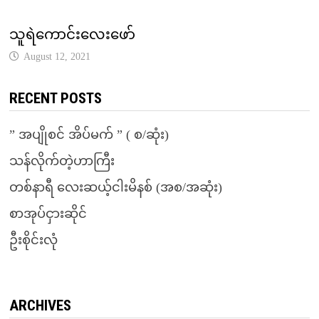
သူရဲကောင်းလေးဖော်
August 12, 2021
RECENT POSTS
” အပျိုစင် အိပ်မက် ” ( စ/ဆုံး)
သန်လိုက်တဲ့ဟာကြီး
တစ်နာရီ လေးဆယ့်ငါးမိနစ် (အစ/အဆုံး)
စာအုပ်ငှားဆိုင်
ဦးစိုင်းလုံ
ARCHIVES