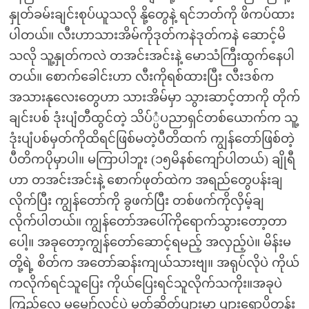
နှုတ်ခမ်းချင်းစုပ်ယူသလို နို့တွေနဲ့ ရင်ဘတ်ကို ဖိကပ်ထား
ပါတယ်။ လီးဟာသားအိမ်ကိုဒုတ်ကနဲဒုတ်ကနဲ ဆောင့်မိ
သလို သူ့နှုတ်ကလဲ တအင်းအင်းနဲ့ မောသံကြီးထွက်နေပါ
တယ်။ စောက်ခေါင်းဟာ လီးကိုရစ်ထားပြီး လီးဒစ်က
အသားနုလေးတွေဟာ သားအိမ်မှာ သွားဆာင့်တာကို တိုက်
ချင်းပစ် ဒုံးပျံတီထွင်တဲ့ သိပ်္ပံပညာရှင်တစ်ယောက်က သူ့
ဒုံးပျံပစ်မှတ်ကိုထိရင်ဖြစ်မတဲ့ပီတိထက် ကျွန်တော်ဖြစ်တဲ့
ပီတိကပိုမှာပါ။ မကြာပါဘူး (၁၅မိနစ်ကျော်ပါတယ်) ချိုရီ
ဟာ တအင်းအင်းနဲ့ စောက်ဖုတ်ထဲက အရည်တွေပန်းချ
လိုက်ပြီး ကျွန်တော်ကို ခွဖက်ပြီး တစ်ဖက်ကိုလှိမ့်ချ
လိုက်ပါတယ်။ ကျွန်တော်အပေါ်ကိုရောက်သွားတော့တာ
ပေါ့။ အခုတော့ကျွန်တော်ဆောင့်ရမည့် အလှည့်ပဲ။ မိန်းမ
တို့ရဲ့ စိတ်က အတော်ဆန်းကျယ်သားဗျ။ အရုပ်လိုပဲ ကိုယ်
ကလိုက်ရင်သူပြေး ကိုယ်ပြေးရင်သူလိုက်သကိုး။အခုပဲ
ကြည့်လေ မမျှော်လင့်ပဲ မုတ်ဆိတ်ပျားမှာ ပျားရောပိတုန်း