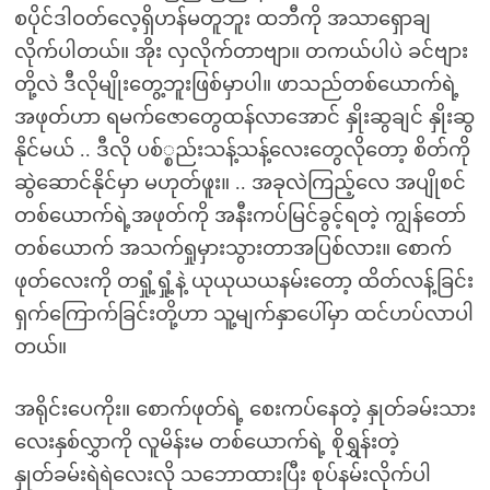
စပိုင်ဒါဝတ်လေ့ရှိဟန်မတူဘူး ထဘီကို အသာရှောချ
လိုက်ပါတယ်။ အိုး လှလိုက်တာဗျာ။ တကယ်ပါပဲ ခင်ဗျား
တို့လဲ ဒီလိုမျိုးတွေ့ဘူးဖြစ်မှာပါ။ ဖာသည်တစ်ယောက်ရဲ့
အဖုတ်ဟာ ရမက်ဇောတွေထန်လာအောင် နှိုးဆွချင် နှိုးဆွ
နိုင်မယ် .. ဒီလို ပစ်္စည်းသန့်သန့်လေးတွေလိုတော့ စိတ်ကို
ဆွဲဆောင်နိုင်မှာ မဟုတ်ဖူး။ .. အခုလဲကြည့်လေ အပျိုစင်
တစ်ယောက်ရဲ့အဖုတ်ကို အနီးကပ်မြင်ခွင့်ရတဲ့ ကျွန်တော်
တစ်ယောက် အသက်ရှုမှားသွားတာအပြစ်လား။ စောက်
ဖုတ်လေးကို တရှုံ့ရှုံ့နဲ့ ယုယုယယနမ်းတော့ ထိတ်လန့်ခြင်း
ရှက်ကြောက်ခြင်းတို့ဟာ သူ့မျက်နှာပေါ်မှာ ထင်ဟပ်လာပါ
တယ်။
အရိုင်းပေကိုး။ စောက်ဖုတ်ရဲ့ စေးကပ်နေတဲ့ နှုတ်ခမ်းသား
လေးနှစ်လွှာကို လူမိန်းမ တစ်ယောက်ရဲ့ စိုရွှန်းတဲ့
နှုတ်ခမ်းရဲရဲလေးလို သဘောထားပြီး စုပ်နမ်းလိုက်ပါ