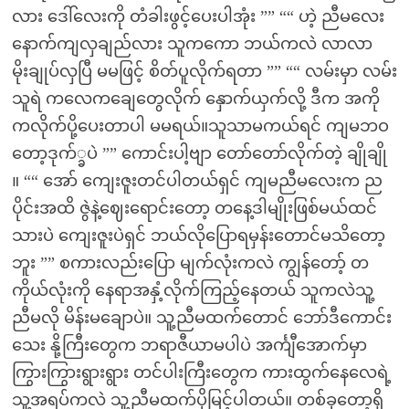
လား ဒေါ်လေးကို တံခါးဖွင့်ပေးပါအုံး ”” ““ ဟဲ့ ညီမလေး
နောက်ကျလှချည်လား သူကကော ဘယ်ကလဲ လာလာ
မိုးချုပ်လှပြီ မမဖြင့် စိတ်ပူလိုက်ရတာ ”” ““ လမ်းမှာ လမ်း
သူရဲ ကလေကချေတွေလိုက် နှောက်ယှက်လို့ ဒီက အကို
ကလိုက်ပို့ပေးတာပါ မမရယ်။သူသာမကယ်ရင် ကျမဘဝ
တော့ဒုက်္ခပဲ ”” ကောင်းပါ့ဗျာ တော်တော်လိုက်တဲ့ ချိုချို
။ ““ အော် ကျေးဇူးတင်ပါတယ်ရှင် ကျမညီမလေးက ည
ပိုင်းအထိ ဇွဲနဲ့ဈေးရောင်းတော့ တနေ့ဒါမျိုးဖြစ်မယ်ထင်
သားပဲ ကျေးဇူးပဲရှင် ဘယ်လိုပြောရမှန်းတောင်မသိတော့
ဘူး ”” စကားလည်းပြော မျက်လုံးကလဲ ကျွန်တော့် တ
ကိုယ်လုံးကို နေရာအနှံ့လိုက်ကြည့်နေတယ် သူကလဲသူ့
ညီမလို မိန်းမချောပဲ။ သူ့ညီမထက်တောင် ဘော်ဒီကောင်း
သေး နို့ကြီးတွေက ဘရာဇီယာမပါပဲ အင်္ကျီအောက်မှာ
ကြွားကြွားရွားရွား တင်ပါးကြီးတွေက ကားထွက်နေလေရဲ့
သူ့အရပ်ကလဲ သူ့ညီမထက်ပိုမြင့်ပါတယ်။ တစ်ခုတော့ရှိ