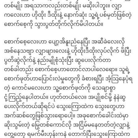
တစ်မျိုး အရသာကလည်းတစ်မျိုး မဆိုးပါဘူး။ လျှာ
ကလေးဟာ ဟိုထိုး ဒီထိုးနဲ့ နောက်ဆုံး သူ့ရဲ့ပစ်မှတ်ဖြစ်တဲ့
စောက်စေ့ကို သွားပွတ်တိုက်လိုက်မိပါတယ်။
စောက်စေ့လေးဟာ ပျော့အိနူးညံနေပြီး အဆီခဲလေးလို
အစ်နေသဗျာ လျှာဖျားလေးနဲ့ ဟိုထိုးဒီထိုးလုပ်လိုက် ဖိပြီး
ပွတိဆွဲလိုက်နဲ့ နည်းမျိုစုံသုံးပြီး ဆွပေးလိုက်တာ
တစ်ခါတည်း စောက်စေ့ဟာတောင်လာပါလေရော။ သူရဲ့
စောက်ဖုတ်ဟာပြောင်းလဲမှုတွေကို ခံစားရပြီး အံ့သြနေပုံရ
တဲ့ ကောင်မလေးဟာ သူ့စောက်ဖုတ်ကို သေချာစွာ
ငုံ့ကြည့်နေပါတယ်။ ဟုတ်တယ်လေ။ အပျိုစင်မို့ နဲနဲဆွ
ပေးလိုက်တယ်ဆိုရင်ပဲ သွေးကြောထဲက သွေးတွေဟာ
အက်ဆစ်တွေဖြစ်သွားရောပေါ့။ အခုစောက်ခေါင်းထဲမှာ
ဆိုးသွမ်းတဲ့ မြွေတစ်ကောင်လို အငြိမ်မနေတတ်တဲ့လျှာနဲ့
တွေ့တော့ ရမက်မီးဟုန်းကနဲ တောက်ပြီးသွေးကြောထဲက