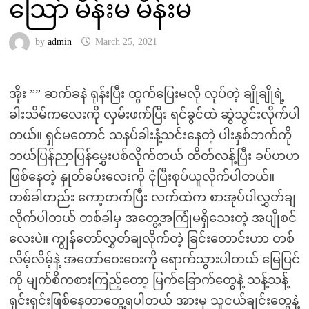
သြော် မိန်းမ မိန်းမ
by
admin
March 25, 2021
အိုး ”” ဆက်ခနဲ ရုန်းပြီး ထွက်ပြေးမလို လုပ်တဲ့ ချိုချိုရဲ့
ခါးသိမ်ကလေးကို လှမ်းဖက်ပြီး ရင်ခွင်ထဲ ဆွဲသွင်းလိုက်ပါ
တယ်။ ရှင်မတောင် သနပ်ခါးနံ့သင်းနေတဲ့ ပါးနှစ်ဘက်ကို
ဘယ်ပြန်ညာပြန်မွှေးပစ်လိုက်တယ် ထိတ်လန့်ပြီး ခပ်ဟဟ
ဖြစ်နေတဲ့ နှုတ်ခပ်းလေးကို ငုံပြီးစုပ်ယူလိုက်ပါတယ်။
တစ်ခါတည်း ကော့တက်ပြီး လက်ထဲက စာအုပ်ပါလွှတ်ချ
လိုက်ပါတယ် တစ်ခါမှ အတွေ့အကြုံမရှိသေးတဲ့ အပျိုစင်
လေးပဲ။ ကျွန်တော်လွှတ်ချလိုက်တဲ့ ခြင်းတောင်းဟာ တစ်
လိမ့်လိမ့်နဲ့ အတော်ဝေးဝေးကို ရောက်သွားပါတယ် မြေပြင်
ကို မျက်စိကစားကြည့်တော့ မြက်ခြောက်တွေနဲ့ သန့်သန့်
ရှင်းရှင်းဖြစ်နေတာတွေ့ရပါတယ် အားမှ သူငယ်ချင်းတွေနဲ့