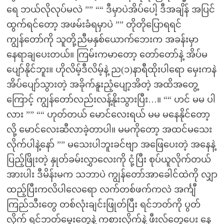
ရေ ဘယ်လိုလုပ်မလဲ ”” ““ ဒီမှာပဲအိပ်ပေါ့ ဒီအချိန် အပြင်
ထွက်ရင်တော့ အဖမ်းခံရမှာပဲ ”” တိုတိုပြောရရင်
ကျွန်တော်ကို သူတို့ညီမနှစ်ယောက်ဘေးက အခန်းမှာ
နေရာချပေးတယ်။ ကြမ်းကမာတော့ တော်တော်နဲ့ အိပ်မ
ပျော်နိုင်ဘူး။ ဟိုလိမ့်ဒီလိမ့်နဲ့ ည(၁)နာရီထိုးပါရော မှေးကနဲ
အိပ်ပျော်သွားတဲ့ အခိုက်နူးညံ့ပျော့အိတဲ့ အထိအတွေ့
ကြောင့် ကျွန်တော်လည်းလန့်နိုးသွားပြီး…။ ““ ဟင် မမ ပါ
လား ”” ““ ဟုတ်တယ် မောင်လေးရယ် မမ မနေနိုင်တော့
လို့ မောင်လေးဆီလာခဲ့တာပါ။ မမကိုတော့ အထင်မသေး
လိုက်ပါနဲ့နော် ”” မသေးပါဘူးခင်ဗျာ အဖြေပေးတဲ့ အနေနဲ့
ပြည့်ဖြိုးတဲ့ နှုတ်ခမ်းလွှာလေးကို ငုံ့ပြီး စုပ်ယူလိုက်တယ်
အားပါး ဒီမိန်းမက သဘာပဲ ကျွန်တော်အာခေါင်ထဲကို လျှာ
ထည့်ပြီးကလိပါလေရော လက်တစ်ဖက်ကလဲ အင်္ကျီ
ကြည်သီးတွေ တစ်လုံးချင်းဖြုတ်ပြီး ရင်ဘတ်ကို ပွတ်
လိုက် ရင်ဘတ်မွှေးတွေနဲ့ ကစားလိုက်နဲ့ ဖီးလ်တွေပေး နေ