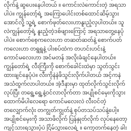
လိုက်နဲ့ ဆွပေးနေပါတယ် ။ ကောင်းလဲကောင်းတဲ့ အရသာ
ပါပဲ။ ကျွန်တော့်ရဲ့ အကြောပေါင်းတစ်ထောင်ဆိမ့်သွား
အောင်လို့ သူ့ရဲ့ စောက်ဖုတ်လေးဟာနူးညံ့လှပါတယ်။ သူ
လဲကျွန်တော့်ရဲ့ နူးညံ့တဲ့ဒစ်ဖျားကြောင့် အရသာတွေ့နေပုံ
ပါပဲ။ စောက်စေ့ကလေးဟာ တဆတ်ဆတ်နဲ့ စောက်ပတ်
ကလေးဟာ တရွရွနဲ့ ပါးစပ်ထဲက တဟင်းဟင်းနဲ့
ကောင်မလေးဟာ အင်မတန် အလိုးခံချင်နေပါတယ်။
ကျွန်တော်ရဲ့ လီးကြီးကို စောက်ခေါင်းထဲမှာ သွတ်သွင်း
ထားချင်နေပုံပဲ။ လီးကိုနဲနဲဖိသွင်းလိုက်ပါတယ် အင့်ကနဲ
အသံထွက်လာပါတယ်။ အဲ့ဒီနားမှာ ထုတ်လိုက်သွင်းလိုက်
လုပ်ပြီး တရွေ့ရွေ့နဲ့ဝင်လာလိုက်တာ အပျိုစင်မှေးကိုသွား
ထောက်မိပါလေရော ကောင်မလေးလဲ လီးဝင်တဲ့
တလျှောက်လုံး တကျွတ်ကျွတ်နဲ့ စုပ်တသပ်သပ်နဲ့ပေါ့။
အပျိုစင်မှေးကို အသာဖိလိုက် ပြန်နှုတ်လိုက် လုပ်နေတော့
ကျင့်သားရသွားပုံပဲ ငြိမ်သွားလေရဲ့ ။ ကော့တက်နေတဲ့ ခါး