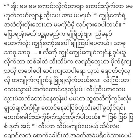
““ အိုး မမ မမ ကောင်းလိုက်တာဗျာ ကောင်းလိုက်တာ မမ
ဟုတ်တယ်လျှာနဲ့ ထိုးပေး အား မမရယ် ”” ကျွန်တော်ရဲ့
အသံတိုးတိုးလေးဟာ မမကိုပိုမို လှုပ်ရှားစေပါတယ်။ ””
ပြောရအုံးမယ် သူ့နာမည်က ချိုရီတဲ့ဗျာ။ ညီမနှစ်
ယောက်လုံး ကျွန်တော့်အပေါ် ချိုကြပါပေတယ်။ သာဓု
သာဓု သာဓု…. ။ လီးကို ကျွမ်းကျွမ်းကျင်ကျင်နဲ့ စုပ်ယူ
လိုက်တာ တစ်ခါထဲ လီးထိပ်က လရည်တွေဟာ ပိုက်နဲ့ကျ
သလို တဝေါဝေါ ဆင်းကျလာပါရော သူလဲ ရေငတ်တဲ့လူ
လို တကျိုက်ကျိုက်နဲ့ မြိုချလိုက်တယ်လေ။ လီးကြီးဟာ
သေမသွားပဲ ဆက်တောင်နေတုန်းပဲ။ လီးကြီးဟာသေမ
သွားပဲဆက်တောင်နေတုန်းပဲ မမဟာ သူ့ထဘီကိုကွင်းလုံး
ချွတ်ချလိုက်ပြီး တောင်နေဆဲဖြစ်တဲ့လီးပေါ် ခွထိုင်ရင်း
စောက်ခေါင်းထဲကိုစိုက်သွင်းလိုက်ပါတယ်။ ““ ဗြစ် ဗြစ် ဗြ
စ် ဒုတ် အင့် ”” လီးဟာ သိပ်မကျပ်ပေမယ့် သိပ်လဲမ
ချောင်လှတဲ့ စောက်ခေါင်းထဲ အခက်အခဲမရှိဝင်သွားပေမဲ့