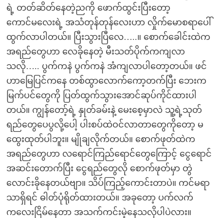
ရဲ့ တတ်ဆိတ်နေတဲ့ညကို ဖောက်ထွင်းပြီးတော့
ကောင်မလေးရဲ့ အသံတုန်တုန်လေးဟာ လှိုက်မောစရာပေါ်
ထွက်လာပါတယ်။ ပြီးသွားပြီလေ…..။ စောက်ခေါင်းထဲက
အရည်တွေဟာ လေခိုနေတဲ့ မီးသတ်ပိုက်ကကျလာ
သလို….. ပွက်ကနဲ ပွက်ကနဲ အံကျလာပါတော့တယ်။ ဖင်
ဟာမြေပြင်ကနေ တစ်ထွာလောက်ကော့တက်ပြီး ဘေးက
မြက်ပင်တွေကို ပြတ်ထွက်သွားအောင်ဆုပ်ကိုင်ထားပါ
တယ်။ ကျွန်တော့်ရဲ့ နှုတ်ခမ်းနဲ့ မေးစေ့မှာလဲ သူ့ရဲ့သုတ်
ရည်တွေပေပွလို့ပေါ့ ပါးစပ်ထဲဝင်လာတာတွေကိုတော့ မ
ထွေးထုတ်ပါဘူး။ မျိုချလိုက်တယ်။ စောက်ဖုတ်ထဲက
အရည်တွေဟာ လရောင်ကြည်ရောင်တွေကြောင့် ငွေရောင်
အဆင်းတောက်ပြီး ငွေရည်တွေလို စောက်ဖုတ်မှာ တွဲ
လောင်းခိုနေတယ်ဗျာ။ သိပ်ကြည့်ကောင်းတာပဲ။ ကင်မရာ
သာရှိရင် ဓါတ်ပုံရိုတ်ထားတယ်။ အခုတော့ ပက်လက်
ကလေးငြိမ်နေတာ အသက်ကင်းမဲ့နေသလိုပါပဲလား။