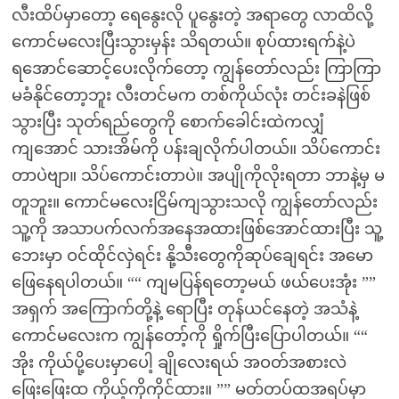
လီးထိပ်မှာတော့ ရေနွေးလို ပူနွေးတဲ့ အရာတွေ လာထိလို့
ကောင်မလေးပြီးသွားမှန်း သိရတယ်။ စုပ်ထားရက်နဲ့ပဲ
ရအောင်ဆောင့်ပေးလိုက်တော့ ကျွန်တော်လည်း ကြာကြာ
မခံနိုင်တော့ဘူး လီးတင်မက တစ်ကိုယ်လုံး တင်းခနဲဖြစ်
သွားပြီး သုတ်ရည်တွေကို စောက်ခေါင်းထဲကလျှံ
ကျအောင် သားအိမ်ကို ပန်းချလိုက်ပါတယ်။ သိပ်ကောင်း
တာပဲဗျာ။ သိပ်ကောင်းတာပဲ။ အပျိုကိုလိုးရတာ ဘာနဲ့မှ မ
တူဘူး။ ကောင်မလေးငြိမ်ကျသွားသလို ကျွန်တော်လည်း
သူ့ကို အသာပက်လက်အနေအထားဖြစ်အောင်ထားပြီး သူ့
ဘေးမှာ ဝင်ထိုင်လှဲရင်း နို့သီးတွေကိုဆုပ်ချေရင်း အမော
ဖြေနေရပါတယ်။ ““ ကျမပြန်ရတော့မယ် ဖယ်ပေးအုံး ””
အရှက် အကြောက်တို့နဲ့ ရောပြီး တုန်ယင်နေတဲ့ အသံနဲ့
ကောင်မလေးက ကျွန်တော့်ကို ရှိုက်ပြီးပြောပါတယ်။ ““
အိုး ကိုယ်ပို့ပေးမှာပေါ့ ချိုလေးရယ် အဝတ်အစားလဲ
ဖြေးဖြေးထ ကိုယ့်ကိုကိုင်ထား။ ”” မတ်တပ်ထအရပ်မှာ