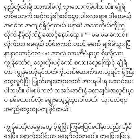
ရှည်တဲ့လီးမို့ သားအါမ်ကို သွးထောက်မိပါတယ်။ ချိုရီ
တစ်ယောက် အင့်ကနဲခါဆင်းသွားပါလေရော။ ဒါပေမယ့်
အရင်က အကျင့်ရှိပုံရတယ် မနားပဲ အသာကိုယ်ကိုကြွ
လိုက် နှိမ့်လိုက်နဲ့ ဆောင့်နေပါရော ။ ““ မမ မမ ကောင်း
လိုက်တာ မမရယ် သိပ်ကောင်းတယ် မမကို ချစ်မိသွားပြီ
နာနာဆောင့်လေ မမ ဘာလဲ သားအိမ်နာမှာ စိုးလို့လား
ကျွန်တော်ရဲ့ သွေးထိုးပင့်ကော် စကားတွေကြောင့် ချိုရီ
ဟာ ကျွန်တော့်ရင်ဘတ်ကိုလက်ထောက်အားယူရင်း နို့ကြီး
တွေလှုပ်ပြီး ပြုတ်ကျတော့မတတ် အားရပါးရ ဆောင့်ပေး
ပါတယ်။ ပါးစပ်ကလဲ တအင်းအင်းနဲ့ ခဏချင်းအတွင်းမှာ
ပဲ နှစ်ယောက်လုံး ချွေးတွေရွှဲသွားပါတယ်။ သူကလဲဗျာ
အရည်တွေကျပဲကျနိုင်တယ်။
ကျွန်တော့်လမွှေးတွေ စိုရွှဲပြီး ကြမ်းပြင်ပေါ်မှာလည်း အိုင်
နေပြီ။ စောက်ခေါင်းက မချော်လို့သာပေါ့။ တဖြေးဖြေးနဲ့