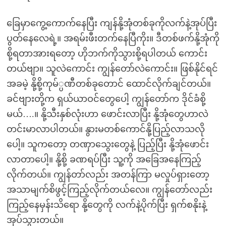
ခြေမှာကွေ့ကောက်နေပြီး ကျန်နို့အုံတစ်ခုကိုလက်နဲ့အုပ်ပြီး
ပွတ်နေလေရဲ့။ အရမ်းဖီးတက်နေပြီကိုး။ ဒီတစ်ဖက်နို့အုံကို
စို့ရတာအားရတော့ ဟိုဘက်ကိုသွားစို့ရပါတယ် ကောင်း
တယ်ဗျာ။ သူလဲကောင်း ကျွန်တော်လဲကောင်း။ ဖြစ်နိုင်ရင်
အခမဲ့ နို့စို့ကုမ်္ပဏီတစ်ခုတောင် ထောင်လိုက်ချင်တယ်။
ခင်ဗျားတို့က ရှယ်ယာဝင်တွေပေါ့ ကျွန်တော်က ဒိုင်ခံစို့
မယ်….။ နို့သီးနှစ်လုံးဟာ ဖောင်းလာပြီး နို့အုံတွေဟာလဲ
တင်းမာလာပါတယ်။ နွားမတစ်ကောင်နို့ပြည့်လာသလို
ပေါ့။ သူကတော့ တဏှာသွေးတွေနဲ့ ပြည့်ပြီး နို့အုံဖောင်း
လာတာပေါ့။ နို့စို့ ခဏရပ်ပြီး သူ့ကို အခြေအနေကြည့်
လိုက်တယ်။ ကျွန်တာ်လည်း အတန်ကြာ မလှုပ်ရှားတော့
အသာမျက်စိဖွင့်ကြည့်လိုက်တယ်လေ။ ကျွန်တော်လည်း
ကြည့်နေမှန်းသိရော နို့တွေကို လက်နဲ့ပိုက်ပြီး ရှက်စနိုးနဲ့
အုပ်သွားတယ်။