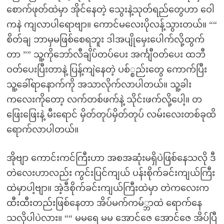
စောက်ဖုတ်ထဲမှာ အိုင်နေတဲ့ သွေးနဲ့သုတ်ရည်တွေဟာ ဝေါ
ကနဲ ကျလာပါရောဗျာ။ ကောင်မလေးပိုလန့်သွားတယ်။ ““
စိတ်ချ ဘာမှမဖြစ်စေရဘူး ဒါအပျိုမှေးပေါက်လို့ထွက်
တာ ”” သူ့ကိုဘော်လီချိပ်တပ်ပေး အင်္ကျီဝတ်ပေး ထဘီ
ဝတ်ပေးပြီးတာနဲ့ ပြန့်ကျဲနေတဲ့ ပစ်္စည်းတွေ ကောက်ပြီး
သူ့ခေါ်ရာနောက်ကို အသာလိုက်လာပါတယ်။ သူ့ခါး
ကလေးကိုတော့ လက်တစ်ဖက်နဲ့ သိုင်းဖက်လို့ပေါ့။ တ
ဖြေးဖြေးနဲ့ မီးရောင် မှိတ်တုပ်မှိတ်တုပ် လမ်းလေးတစ်ခုထိ
ရောက်လာပါတယ်။
အိုဗျာ ကောင်းကင်ကြီးဟာ အစအဆုံးမရှိပဲဖြစ်နေသလို ဒီ
တဲလေးဟာလည်း ကွင်းပြင်ကျယ် ပန်းစိုက်ခင်းကျယ်ကြီး
ထဲမှာပါ့ဗျာ။ အဲ့ဒီစိုက်ခင်းကျယ်ကြီးထဲမှာ တဲကလေးက
ထီးထီးတည်းဖြစ်နေတာ အိပ်မက်ကမ်္ဘာထဲ ရောက်နေ
သလိုပါပဲလား။ ““ မမရေ မမ အောင်ဇေ အောင်ဇေ အိပ်ပြီ