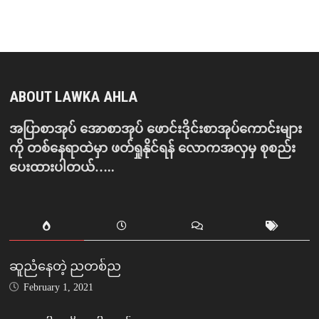
ABOUT LAWKA AHLA
အပြာစာအုပ် အောစာအုပ် ဖောင်းဒိုင်းစာအုပ်ကောင်းများ
ကို တစ်နေရာထဲမှာ ဖတ်ရှုနိုင်ရန် လောကအလှမှ စုစည်း
ပေးထားပါတယ်…..
ဆူညံနေတဲ့ ညတစ်ည
February 1, 2021