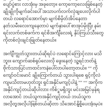
ပျော်ပွဲစား လာအုံးမှ အခုတော့။ ကော့ကော့လေးဖြစ်နေတဲ့
ချိုချိုကိုမျက်ခင်းပေါ် အသာပက်လက်လှဲချပေးလိုက်ပါ
တယ် လရောင်အောက်မှာ မျက်စိမှိတ်အိပ်နေတာ
နတ်သမီးလေးကျနေတာပဲ မျက်နှာပေါ် စာအုပ်မိုးပြီး နမ်း
ရင်းလက်တစ်ဖက်က ရင်စိအင်္ကျီလေးရဲ့ နှိပ်ကြယ်သီးတွေ
ကိုတစ်လုံးချင်းဖြုတ်နေတယ်။
အင်္ကျီကျွတ်သွားတယ်ဆိုရင်ပဲ လရောင်ကြောင့်လား မသိ
ဘူး။ ကျောက်ဆစ်ရုပ်လေးလို ဖွေးနေတဲ့ သူ့ရင်ဘတ်နဲ့
ဗိုက်သားပြင်ဟာထင်းကနဲပေါ်လာပါတော့တယ်။ ““ ကို
ကျော်ဝင်းမောင် ချိုကြောက်တယ် သွားပါရစေ ရှင့်ကိုလဲ
ကျမသိတာမဟုတ်ဘူး ရှင်အနိုင်မကျင့်ပါနဲ့ ”” ““ အကိုက
အနိုင်ကျင့်တယ်ဆိုပါလား ကိစ်္စမရှိဘူး မင်းအမြင်မှန်ရ
လာအောင် ဘယ်သူကအနိုင်ကျင့်တယ် ဘယ်သူက
အလိုတူအလိုပါဖြစ်တယ်ဆိုတာ သိအောင်နို့စို့ပေးအုံးမှပဲ။