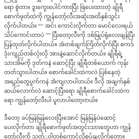
ရော စွဲတာ။ ဒူးကွေးပေါင်ကားပြီး ဖြဲပေးထားတဲ့ ချိုရီ
စောက်ဖုတ်ထဲကို ကျွန်တော့်လီးအဆုံးအထိနှစ်သွင်း
လိုက်ပါတယ်။ ““ အင်း ကောင်းလိုက်တာ မောင်လေးရယ်
သိပ်ကောင်းတာပဲ ”” ပြီးတော့လီးကို ဒစ်မြုပ်ရုံလေးချန်ပြီး
ပြန်ထုတ်လိုက်ပါတယ်။ အံတစ်ချက်ကြိတ်လိုက်ပြီး စကဒ်
ဒုံးကျည်တစ်လုံးလို အားနဲ့ဆောင်ံလိုက်တယ်။ ချိုရီရဲ့
သားအိမ်ကို ဒုတ်ကနဲ ဆောင့်ပြီး ချိုရီတစ်ယောက် ကုန်း
တတ်သွားပါတယ်။ စောက်ခေါင်းထဲကလဲ ပြစ်နေတဲ့
အရည်တွေပွက်ကနဲ အံကျလာပါတယ်။ ဒီလို အချက်နှစ်
ဆယ်လောက်လဲ ဆောင့်ပြီးရော ချိုရီစောက်ခေါင်းထဲက
ရော ကျွန်တော့်လီးပါ ပူလာပါတော့တယ်။
ဒီတော့ ခပ်မြန်မြန်လေးပြီးအောင် မြန်မြန်ပဲဆောင့်
ပေးလိုက်တာ ချိုရီစောက်ဖုတ်အတွင်းသားတွေဟာ ကျွန်
တော့်လီးကို သတ်္တဝါတစ်ကောင်လိုစုပ်ချလိုက်တော့။