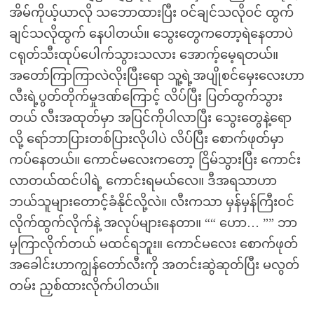
အိမ်ကိုယ့်ယာလို သဘောထားပြီး ဝင်ချင်သလိုဝင် ထွက်
ချင်သလိုထွက် နေပါတယ်။ သွေးတွေကတော့ရဲနေတာပဲ
ငရုတ်သီးထုပ်ပေါက်သွားသလား အောက့်မေ့ရတယ်။
အတော်ကြာကြာလဲလိုးပြီးရော သူ့ရဲ့အပျိုစင်မှေးလေးဟာ
လီးရဲ့ပွတ်တိုက်မှုဒဏ်ကြောင့် လိပ်ပြီး ပြတ်ထွက်သွား
တယ် လီးအထုတ်မှာ အပြင်ကိုပါလာပြီး သွေးတွေနဲ့ရော
လို့ ရော်ဘာပြားတစ်ပြားလိုပါပဲ လိပ်ပြီး စောက်ဖုတ်မှာ
ကပ်နေတယ်။ ကောင်မလေးကတော့ ငြိမ်သွားပြီး ကောင်း
လာတယ်ထင်ပါရဲ့ ကောင်းရမယ်လေ။ ဒီအရသာဟာ
ဘယ်သူများတောင့်ခံနိုင်လို့လဲ။ လီးကသာ မှန်မှန်ကြီးဝင်
လိုက်ထွက်လိုက်နဲ့ အလုပ်များနေတာ။ ““ ဟော… ”” ဘာ
မှကြာလိုက်တယ် မထင်ရဘူး။ ကောင်မလေး စောက်ဖုတ်
အခေါင်းဟာကျွန်တော်လီးကို အတင်းဆွဲဆုတ်ပြီး မလွတ်
တမ်း ညှစ်ထားလိုက်ပါတယ်။