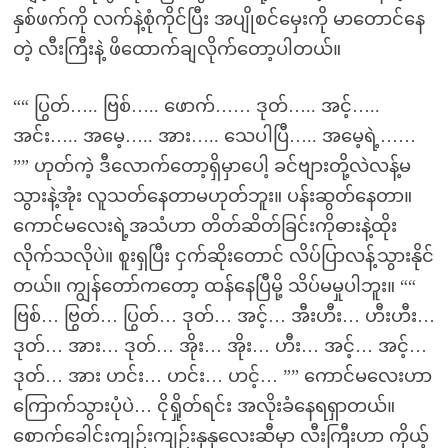
နှစ်ဖက်ကို လက်နဲ့စုံကိုင်ပြီး အပျိုစင်မှေးကို မာတောင်နေ
တဲ့ လီးကြီးနဲ့ ဖိထောက်ချလိုက်တော့ပါတယ်။
““ ပြွတ်….. ဗြစ်….. ဖောက်…… ဒုတ်….. အင့်…..
အင်း….. အမေ့….. အား….. သေပါပြီ….. အမေ့ရဲ့……
”” ဟုတ်ကဲ့ ဒီလောက်တော့ရှိမှာပေါ့ ခင်ဗျားတို့လဲလန့်မ
သွားနဲ့အုံး လူသတ်နေတာမဟုတ်ဘူး။ ပန်းဆွတ်နေတာ။
ကောင်မလေးရဲ့အသံဟာ တိတ်ဆိတ်ခြင်းကိုဓားနဲ့ထိုး
လိုက်သလိုပဲ။ စူးရှပြီး ငှက်ဆိုးတောင် လိပ်ပြာလန့်သွားနိုင်
တယ်။ ကျွန်တော်ကတော့ ထန်နေပြီမို့ သိပ်မမှုပါဘူး။ ““
ဗြစ်… ဗြွတ်… ပြွတ်… ဒုတ်… အင့်… အီးဟီး… ဟီးဟီး…
ဒုတ်… အား… ဒုတ်… အိုး… အိုး… ဟီး… အင့်… အင့်…
ဒုတ်… အား ဟင်း… ဟင်း… ဟင့်… ”” ကောင်မလေးဟာ
ကြောက်သွားပုံပဲ… ငိုရှိုတ်ရင်း အလိုးခံနေရရှာတယ်။
စောက်ခေါင်းကျဉ်းကျဉ်းနုနုလေးဆီမှာ လီးကြီးဟာ ကိုယ့်