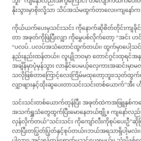
ဘူး” ကျနော်လည်းအကွဲကြောင်း တလျောက်ယက်ပေး
နိုးသွားမှာစိုးလို့သာ သိပ်အသံမထွက်တာလေ၊၊ကျနော်က
ကိုယ်ယက်ပေးမှသင်းသင်း ကိုနောက်ဆိုစိတ်တိုင်းကျခို
တာ အဖုတ်ကိုဖြဲပြီးလျှာ ကိုမွှေပစ်လိုက်တော့ “အင်း
“ပလပ်..ပလပ်အသံတောင်ထွက်တယ်၊၊ ထွက်မှာပေါ့သ
နည်းနည်းထန်တယ်၊၊ လူပျိုဘဝမှာ တောင်ဂွင်းထုရင်အနည
အချိန်မှာပုံမှန်သွား လာနိုင်ပေမယ့်လှေကားအဆင်းမှာမ
သလိုဖြစ်တာကြောင့်လေးကြိမ်မထုတော့ဘူး၊သုတ်ထွက
လျှာဖျားနှင့်ထိုးဆွပေးတာသင်းသင်းတစ်ယောက်”အီး ဟီး
သင်းသင်းတစ်ယောက်တုန်ပြီး အဖုတ်ထဲကအဖြူနှစ်ကလေ
အသက်ရှူသံတွေထွက်ပြီးမောနေတယ်ဗျို့။ ကျနော်လည်း
လှန်လိုက်တယ်”သင်းသင်း ကိုကျော်လီးကိုစုပ်ပေးဦ”ဆ
လာပြီးတပြွတ်ပြွတ်နှင့်စုပ်တယ်၊၊ဘယ်အရသာရှိပါ့မလဲ၊
ပါ့လား၊ အင်းရန်ကုန်ရောက်မှသင်ပေးရမယ်၊၊ သုံးမိနစ်လ