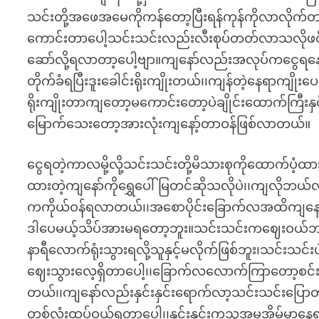
သင်းတို့အဖေအမေကိုကန်တော့ပြီးရန်ကုန်ကိုလာလိုက်တ
ကောင်းတာပေါ့သင်းသင်းလည်းလီးစုပ်တတ်လာသလိုဖင
ဆော်လို့ရလာတာ့ပေါ့ဗျာ။ကျနော်လည်းအလုပ်ကငွေရနေ
တိုက်ခံရပြီးဒူးခေါင်းရိုးကျိုးတယ်၊၊ကျန်တဲ့နေရာကျိ
ရိုးကျိုးတာကျတော့မကောင်းတော့ပဲချိုင်းထောက်ကြီ
မြောက်သေးတော့အားလုံးကျနော့်တာဝန်ဖြစ်လာတယ်။
ငွေရတဲ့ကာလမို့လို့သင်းသင်းတို့မိသားစုကိုထောက်ပ
ထားတဲ့ကျနော်ကိုရွှေပေါ်မြတင်ဆိုသလိုပဲ၊၊ကျလိုဘယ်လိ
ကကိုယ်ဝန်ရလာတယ်၊၊အစောပိုင်းခြောက်လအထိကျနော်လုပ
ဒါပေမယ့်သိပ်အားမရတော့ဘူး။သင်းသင်းကဈေးဝယ်ဘ
နာရီလောက်ရုံးသွားရလို့သူနှင့်မလိုက်ဖြစ်ဘူး၊သင်းသင
ဈေးသွားလေ့ရှိတာပေါ့၊၊ခြောက်လလောက်ကြာတော့စင်းသင်း
တယ်၊၊ကျနော်လည်းနှင်းနှင်းရောက်လာ့သင်းသင်းပြော
တစ်လုံးထပ်ဝယ်ရတာပေါ့၊၊နှင်းနှင်းကသူ့အမအိမ်မှာနေရ