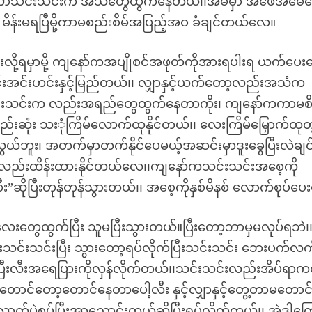
တာသင်းသင်းက အသံတွေထွက်နေတယ်၊၊အိမ်မှာ အဖေအမေတ
 မိန်းမရပြီမို့ကာမစည်းစိမ်အပြည့်အဝ ခံချင်တယ်လေ။
င်းလို့ရမှာမို့ ကျနော်ကအပျိုစင်အဖုတ်ကိုအားရပါးရ ယက်ပေး
 ဟင်းအင်းဟင်းနှင့်မြည်တယ်၊၊ လျှာနှင့်ယက်တော့လည်းအသံက
င်းသင်းက လည်းအရည်တွေထွက်နေတာကိုး၊ ကျနော်ကကာမစ
်းဆုံး သးုံကြိမ်လောက်ထုနိုင်တယ်၊၊ လေးကြိမ်မြှောက်ထုတဲ
လွယ်ဘူး၊ အတက်မှာတက်နိုင်ပေမယ့်အဆင်းမှာဒူးခွေပြီးလဲချင
်လည်းထိန်းထားနိုင်တယ်လေ၊၊ကျနော်ကသင်းသင်းအစေ့ကို
”ဆိုပြီးတုန်တုန်သွားတယ်၊၊ အစေ့ကိုနှစ်မိနစ် လောက်စုပ်ပ
းတွေထွက်ပြီး သူမပြီးသွားတယ်။ပြီးတော့ဘာမှမလုပ်ရဘဲ၊
သင်းသင်းပြီး သွားတော့ရပ်လိုက်ပြီးသင်းသင်း ဘေးပက်လက
ိုပြီးလီးအရေပြားကိုလှန်လိုက်တယ်၊၊သင်းသင်းလည်းအိပ်ရာ
၊တောင်တော့တောင်နေတာပေါ့လီး နှင့်လျှာနှင့်တွေ့တာမတောင
ောက်ပဲစုပ်ပြီးအာညောင်းတယ်ဆိုပြီးရပ်လိုက်တယ်၊၊ အဲဒါကြေ