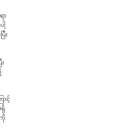
ဘရာ
ါ့
ြီး
၊
ီး
့
ောင့်
ှိ
ို