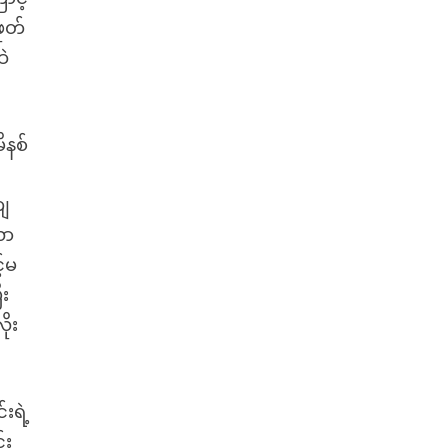
ဖုတ်
ထဲ
ိနစ်
ကျ
လာ
်မ
ီး
ုး
းရဲ့
်း