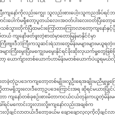
ပြီးကျနော်ကိုလည်းကျွေး သူလည်းစားပေါ့၊၊သူကညအိပ်ရင်
တင်းပေါက်မရှီဧတာ့ပူတယ်လေ၊၊အဝတ်ပါးလေးဝတ်ပြီးတော့ပေ
စ်သွားတိုက်ပြီထမင်းကြော်တာ။ကြာာလာတော့ကျနော်နှင့်ပိုပ
် ကျနောိဖတ်ဖူးတဲ့စာထဲမှာတောမြန်မာနိုင်ငံမှာ
ီးဗျ။ဒီဘဲကြီးကသူဆင်းရဲသားတွေမိန်းမများများမယူရတဲ့၊
ကြီးမွေးပြီးမကျွေးမမွေးနိုင်ရင်ခိုးဆိုးလုယက်မှု့တွေဖြစ်ပြ
တော့ ယောက်ျားတစ်ယောက်ဟာမိန်းမတစ်ယောက်ပဲယူရမယ်လို
ထားတခဲ့တဲ့ဥပဒေကကျတော့တစ်မျိုး။လူဦးရေအချိုးမညီမျှမှု့ကြ
တာမရှိဘူးလေ၊ဒီတော့ဥပဒေကြောင်းအရ ဆိုရင်မယားပြိုင်ပဲရ
 ကျနော်တစ်ခုစဉ်းစားမိတာကငယ်ငယ်တုန်းကယူတဲ့မိန်းမက
ို့ခေါ်ရင်မကောင်းဘူးလားလို့။ကျနော်လည်းအချစ်က
ားလိုချင်လာတယ်၊ဒီတော့ခယ်မ ချောချောလှလှကိုလိုချင်လာ