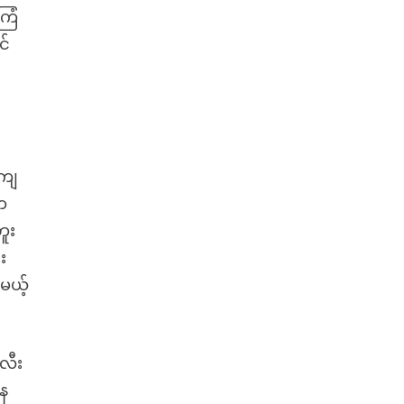
ကြံ
င်
၊ကျ
တ
ူး
း
မယ့်
လီး
နေ