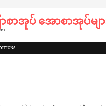
ပြာစာအုပ် အောစာအုပ်မျာ
ies
DITIONS