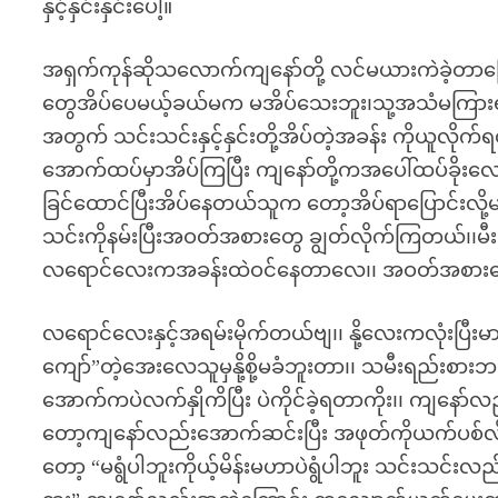
နှင့်နှင်းနှင်းပေါ့။
အရှက်ကုန်ဆိုသလောက်ကျနော်တို့ လင်မယားကဲခဲ့တာပြေ
တွေအိပ်ပေမယ့်ခယ်မက မအိပ်သေးဘူး၊သု့အသံမကြားရ တ
အတွက် သင်းသင်းနှင့်နှင်းတို့အိပ်တဲ့အခန်း ကိုယူလ
အောက်ထပ်မှာအိပ်ကြပြီး ကျနော်တို့ကအပေါ်ထပ်ခိုးလေး
ခြင်ထောင်ပြီးအိပ်နေတယ်သူက တော့အိပ်ရာပြောင်းလိ
သင်းကိုနမ်းပြီးအဝတ်အစားတွေ ချွတ်လိုက်ကြတယ်၊၊မီးမှ
လရောင်လေးကအခန်းထဲဝင်နေတာလေ၊၊ အဝတ်အစားတွေချ
လရောင်လေးနှင့်အရမ်းမိုက်တယ်ဗျ၊၊ နို့လေးကလုံးပြီးမာ
ကျော်”တဲ့အေးလေသူမှနို့စို့မခံဘူးတာ၊၊ သမီးရည်းစားဘဝက
အောက်ကပဲလက်နှိုကိပြီး ပဲကိုင်ခဲ့ရတာကိုး၊၊ ကျန
တော့ကျနော်လည်းအောက်ဆင်းပြီး အဖုတ်ကိုယက်ပစ်လိုက
တော့ “မရွံပါဘူးကိုယ့်မိန်းမဟာပဲရွံပါဘူး သင်းသင်းလည်