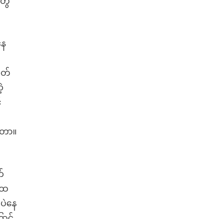
ွေ
နေ
ိတ်
့
်
ေးတာ။
၊
်
ကထ
်ပဲနေ
ာင့်