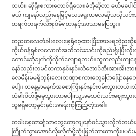
တယ်၊၊ ဆိုရိုးစကားတောင်ရှိသေး၊ခဲအိုဆိုတာ ခယ်မပေါင
မယ် ကျနော်လည်းနေမြင့်လေအရူးထလေဆိုသလိုသင်းသင်
တရက်တရက်လီးစုပ်ခံရတာနှင့်အာသာမပြေဘူး။
တညတလေတံခါးလေးစေ့ရုံစေ့ထားပြီးအားမရတဲ့ညဆိုရင်မိန
ကိုယ်ဝန်ရှစ်လလောက်အထိသင်းသင်းကိုစည်းရုံးပြီးလို
တောင်းဆိုချက်ကိုလိုက်လျောရတယ်၊၊သူကလည်းကျနေ
နော်လည်းတမင်တကာနှင်းနှင်းသိအောင်အီးအားအီးအာ
လေမိန်းမမရှိတုန်းလေးတဏှာစကားတွေပြောပြောနေတော့
ပေါ့၊၊ တနေ့မှာမနက်အစောကြီးနှင်းနှင်းဝမ်းသွားတယ်။
တံခါးပိတ်ဖို့မေ့သွားတာပေါ့၊၊သူ့အမသင်းသင်းဈေးသ
သူမရှိတော့နှင်းနှင်းအခန်းကိုကြည့်တဲ့အခါ။
တခါးစေ့ထားရုံသာတွေ့တော့ကျနော်ဝင်သွားလိုက်တယ်၊
ကြိုက်သွားအောင်လိုးလိုက်ဖို့ဆုံးဖြတ်ထားတာကိုး၊၊