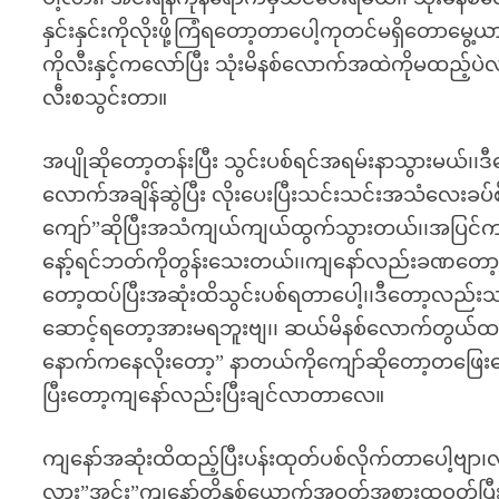
နှင်းနှင်းကိုလိုးဖို့ကြံရတော့တာပေါ့ကုတင်မရှိတောမွေ့
ကိုလီးနှင့်ကလော်ပြီး သုံးမိနစ်လောက်အထဲကိုမထည
လီးစသွင်းတာ။
အပျိုဆိုတော့တန်းပြီး သွင်းပစ်ရင်အရမ်းနာသွားမယ်၊၊ဒီ
လောက်အချိန်ဆွဲပြီး လိုးပေးပြီးသင်းသင်းအသံလေးခပ်
ကျော်”ဆိုပြီးအသံကျယ်ကျယ်ထွက်သွားတယ်၊၊အပြင်ကမှ
နော့်ရင်ဘတ်ကိုတွန်းသေးတယ်၊၊ကျနော်လည်းခဏတော့ရပ်
တော့ထပ်ပြီးအဆုံးထိသွင်းပစ်ရတာပေါ့၊၊ဒီတော့လည်
ဆောင့်ရတော့အားမရဘူးဗျ၊၊ ဆယ်မိနစ်လောက်တွယ်ထည့်လို
နောက်ကနေလိုးတော့” နာတယ်ကိုကျော်ဆိုတော့တဖြေးဖ
ပြီးတော့ကျနော်လည်းပြီးချင်လာတာလေ။
ကျနော်အဆုံးထိထည့်ပြီးပန်းထုတ်ပစ်လိုက်တာပေါ့ဗျာ
လား”အင်း”ကျနော်တို့နှစ်ယောက်အဝတ်အစားထဝတ်ပြီး