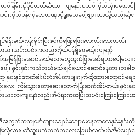
်တစ်ခြမ်းကိုပိုင်တယ်ဆိုတာ၊ ကျနော်ကတစ်ကိုယ်လုံးရအောင်
းကိုယ်ဝန်ရင့်လေတဏှာပိုရူးလေပေါ့ဗျာ။ဘာလို့လည်းဆိုရ
်းမကိုကုန်းခိုင်းပြီးဖင်ကိုဖြေးဖြေးလေးလိုးသေးတယ်၊၊
းတယ်၊၊သင်းသင်းကလည်းကိုယ်ဝန်ရှိပေမယ့်၊ကျနော့်
ာ်အမြန်ပြီးအောင်အသံလေးတွေထွက်ပြီးအော်ရတာပေါ့လေ၊
းပေါ့၊ နှင်းနှင်းကသိတယ်မသ်ချင်ယောင်ဆောင်နေတာ၊၊တခါ
 နှင်းနှင်းကတံခါးပိတ်အိပ်တာဗျ၊ဂျကိထိုးထားတော့ဝင်မရဘ
သုံးလေး ကြိမ်သွားတော့ဆေးသောက်ပြီးဆက်အိပ်တယ်၊နှင်းနှင်
ွားတယ်လေ၊ကျနော်လည်းအိပ်ရာကထပြီးထမင်းကြော်ကြော်ပေး
ဒီအကွက်ကကျနော်ကျားချောင်းချောင်းနေတာလေနှင်းနှင်းကို
ပင်ပန်းလို့လားမသိဘူးပက်လက်ကလေးခြေပစ်လက်ပစ်အိပ်ပျော်