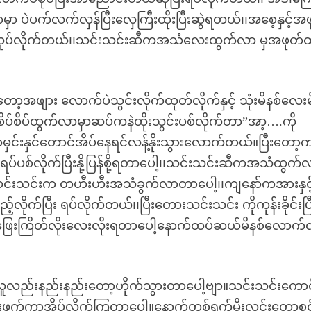
ယာမှာ ပဲပက်လက်လှန်ပြီးလှေကြီးထိုးပြီးဆွဲရတယ်၊၊အစေ့နှင့်အ
့်ပဲလုပ်လိုက်တယ်၊၊သင်းသင်းဆီကအသံလေးထွက်လာ မှအဖုတ်
တော့အဖျား လောက်ပဲသွင်းလိုက်ထုတ်လိုက်နှင့် သုံးမိနစ်လေးမ
စိပ်စိပ်ထွက်လာမှာဆပ်ကနဲထိုးသွင်းပစ်လိုက်တာ”အာ့….ကို
င်းနှင်တောင်အိပ်နေရင်လန့်နိုးသွားလောက်တယ်။ပြီးတော့
ပစ်လိုက်ပြီးနို့ပြန်စို့ရတာပေါ့၊၊သင်းသင်းဆီကအသံထွက်
းသင်းသင်းက တဟီးဟီးအသံခွက်လာတာပေါ့၊၊ကျနော်ကအားနှင့
က်ပြီး ရပ်လိုက်တယ်၊၊ပြီးတေားသင်းသင်း ကိုကုန်းခိုင်းပြ
ြေးကြိတ်လိုးလေးလိုးရတာပေါ့နောက်ထပ်ဆယ်မိနစ်လောက်လိ
၊လူလည်းနည်းနည်းတော့ဟိုက်သွားတာပေါ့ဗျာ။သင်းသင်းကောင်
ဖက်ကာအိပ်လိုက်ကြတာပေါ့။နောက်တစ်ရက်မိုးလင်းတော့စင