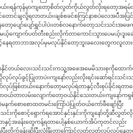
ယ်၊၊ရန်ကုန်မှာကျတော့စိတ်လွတ်ကိုယ်လွတ်လိုးရတော့အရမ်း
်တောင်ချလို့ရလာတယ်၊၊ချစ်စခင်စကြင်နာစပဲလေအပီအပြင
တော့ပျော်ပျော်ရွှင်ပါပဲ၊၊တစ်လနောက်တော့သင်းသင်းအဖေ
ုးပေမယ့်ကျောက်ပတ်တီးစည်းလိုက်တာကောင်းသွားပေမယ့်၊ဒူးခေ
းနှင့်နေရတာဘာအလုပ်မှမလုပ်နိုင်တော့ဘူးခလေးတွေကလူလာ
ံ့ထားနိုင်တယ်လေ၊၊သင်းသင်းကသူ့အဖေအမေမိသားစုကိုထောက်ပ
ုလုပ်လုပ်ခွင့်ပြုတာပဲ၊၊ကျနော်လည်းလိုးရင်းဆော်ရင်းသင်းသ
်ဖြစ်တယ်၊၊နောက်တော့မလုပ်ရဲတာနှင့်လီးစုပ်ခိုင်းရတာပေါ
ာဝယ်တာလမ်းလျောက်တော့ဝယ်နိုင်သေးတယ်၊၊ကျနော်ကရှစ
်းပဲမနက်စောစောထတမင်းကြော်ပဲပြုတ်ဝယ်ကော်ဖီဖျော်ပြီး
ကိုစောင့်ရှောက်ရအောင်နှင်းနှင်းကိုကျနော်တို့ဆီလွှတ်လိ
တာနှင့်အခန်းတွေကန့်ရတာပေါ့နှစ်ယောက်အိပ်ကုတင်လည်း
ပြီးတိုက်ခန်းဆိုပြီးလုံခြုံတာကြောင့်လွတ်လွတ်လပ်လပ်နေတ