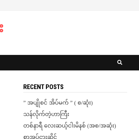
း
RECENT POSTS
” အပျိုစင် အိပ်မက် ” ( စ/ဆုံး)
သန်လိုက်တဲ့ဟာကြီး
တစ်နာရီ လေးဆယ့်ငါးမိနစ် (အစ/အဆုံး)
စာအုပ်ငှားဆိုင်