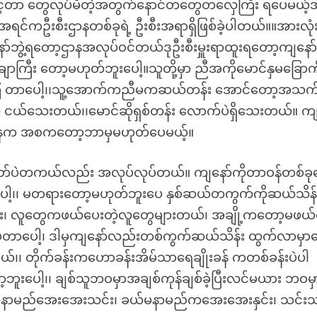
့်တာ တွေလုပ်မိတဲ့အတွက်နောင်တတွေတလှေကြီး ရပေမယ့်
ာ်အရင်ကဦးစီးဌာနတစ်ခုရဲ့ ဦးစီးအရာရှိဖြစ်ခဲ့ပါတယ်။။အားလုံ
်ဘွဲ့ရတော့ဌာနအလုပ်ဝင်တယ်ဒုဦးစီးမှူးရာထူးရတော့ကျနော
ျောကြီး တော့မဟုတ်ဘူးပေါ့။သူတို့မှာ ညီအကိုမောင်နှမခြောက
နေကြ တာပေါ့၊၊သူ့အောက်ကညီမကဆယ်တန်း အောင်တော့အသ
 ငယ်သေးတယ်၊၊မောင်ဆိုရှစ်တန်း လောက်ပဲရှိသေးတယ်။ ကျန
ို့ဌာနက အစကတော့ဘာမှမဟုတ်ပေမယ့်။
တ်ပဲတကယ်လည်း အလုပ်လုပ်တယ်။ ကျနော်ကိုတာဝန်တစ်ခု
ါ့၊၊ မတရားတော့မဟုတ်ဘူးပေ နှစ်ဆယ်တကွက်ကိုဆယ်သိန်
က်သိန်း၊ လူတွေကဖယ်ပေးတဲ့လူတွေများတယ်၊ အချို့ကတော့မဖယ
်တာပေါ့၊ ဒါမှကျနော်လည်းတစ်ကွက်ဆယ်သိန်း ထွက်လာမှာ
က်တယ်၊၊ တိုက်ခန်းကဟောခန်းအိမ်သာရေချိုးခန် ကတစ်ခန်းပဲပါ
းပေါ့၊၊ ချစ်သူဘဝမှာအချစ်ကုန်ချစ်ခဲ့ပြီးလင်မယား ဘဝမှ
့်မိန်းမနာမည်အေးအေးသင်း၊ ခယ်မနာမည်ကအေးအေးနှင်း၊ သင်းသ