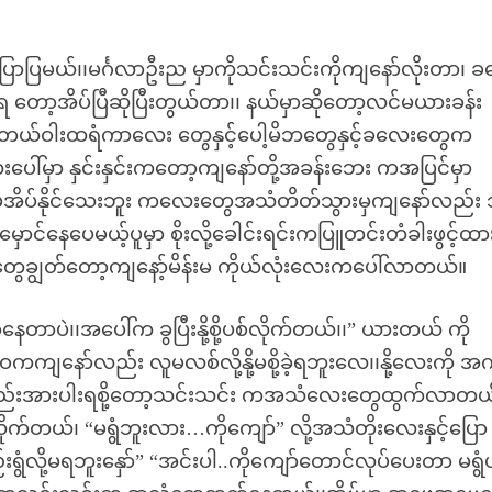
ာပြမယ်၊၊မင်္ဂလာဦးည မှာကိုသင်းသင်းကိုကျနော်လိုးတာ၊ 
ော့အိပ်ပြီဆိုပြီးတွယ်တာ၊၊ နယ်မှာဆိုတော့လင်မယားခန်း
ိုက်ရတယ်ဝါးထရံကာလေး တွေနှင့်ပေါ့မိဘတွေနှင့်ခလေးတွေက
ပေါ်မှာ နှင်းနှင်းကတော့ကျနော်တို့အခန်းဘေး ကအပြင်မှာ
ု့မအိပ်နိုင်သေးဘူး ကလေးတွေအသံတိတ်သွားမှကျနော်လည်း 
ောင်နေပေမယ့်ပူမှာ စိုးလို့ခေါင်းရင်းကပြူတင်းတံခါးဖွင့်ထ
ွတ်တော့ကျနော့်မိန်းမ ကိုယ်လုံးလေးကပေါ်လာတယ်။
နေတာပဲ၊၊အပေါ်က ခွပြီးနို့စို့ပစ်လိုက်တယ်၊၊” ယားတယ် ကို
ကျနော်လည်း လူမလစ်လို့နို့မစို့ခဲ့ရဘူးလေ၊၊နို့လေးကို အင်္က
ော်လည်းအားပါးရစို့တော့သင်းသင်း ကအသံလေးတွေထွက်လာတယ်
်တယ်၊ “မရွံဘူးလား…ကိုကျော်” လို့အသံတိုးလေးနှင့်ပြော
းရွံလို့မရဘူးနှော်” “အင်းပါ..ကိုကျော်တောင်လုပ်ပေးတာ မရွံ