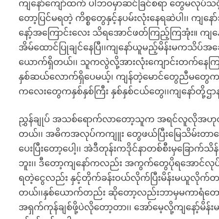
ကျနော်ကျော်ထက် ပါဘဝမှာဆင်ခြင်စရာ တွေမလုပ်သင
တော့ပြင်မရတဲ့ ကိစ္စတွေနှင့်နပမ်းလုံးနေရဆဲပါ၊၊ ကျနေ
နော့်အကြောင်းလေး သိရအောင်ဖတ်ကြည့်ကြအုံး။ ကျနော
အိမ်ထောင်ပြုချင်နေပြီ၊၊ကျနော်ယူမည့်မိန်းမကသိပ်အခ
ယောက်ရှိတယ်၊၊ သူကလွဲလို့အားလုံးကျောင်းတက်
နှစ်ဆယ်လောက်ရှိပေမယ့်၊ ကျန်တဲ့မောင်တွေညီမတွေက
ကလေးတွေကနှစ်နှစ်ကြီး နှစ်နှစ်ငယ်တွေ၊၊ကျနော်တ
ညွှန်ချုပ် အသစ်ရောက်လာတော့သူက အရင်လူလိုအဟု
တယ်၊၊ အဓိကအလုပ်ကကျူး တွေဖယ်ပြီးမြေသိမ်းတာပေ
ပေးပြီးတော့ပေါ့၊၊ အဲဒီတုန်းကဒိုင်နာတစ်စီးမှခြော
ဘူး၊၊ ဒီတော့ကျနော်ကလည်း အကွက်တွေပိုရအောင်လုပ
ရတဲ့ငွေလည်း နှင့်တိုက်ခန်းဝယ်လိုက်ပြီးမိန်းမယူလို
တယ်၊၊နှစ်ယောက်တည်း ဆိုတော့လည်းဘာမှမကာရံတော့ဘူ
အရှက်ကုန်ချစ်ဖို့ပဲလိုတော့တာ၊၊ အော်မေ့လို့ကျနော