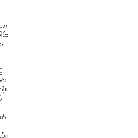
်
ကား
ါင်း
းမ
ံ့
င်း
့၊၊
်
ုက်
ယ်၊၊