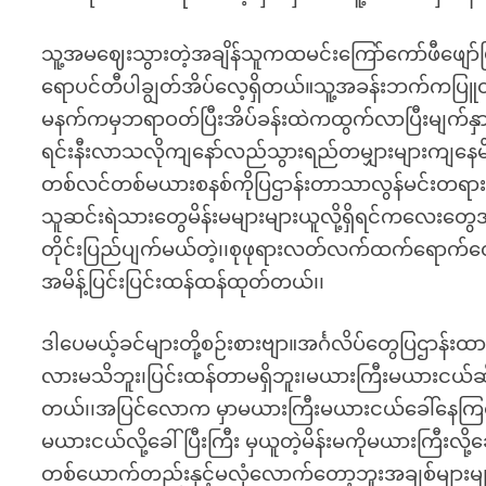
သူ့အမဈေးသွားတဲ့အချိန်သူကထမင်းကြော်ကော်ဖီဖျော်
ရောပင်တီပါချွတ်အိပ်လေ့ရှိတယ်။သူ့အခန်းဘက်ကပြူ
မနက်ကမှဘရာဝတ်ပြီးအိပ်ခန်းထဲကထွက်လာပြီးမျက်နှာသ
ရင်းနီးလာသလိုကျနော်လည်သွားရည်တမျှားများကျနေမိတယ
တစ်လင်တစ်မယားစနစ်ကိုပြဌာန်းတာသာလွန်မင်းတရားကြ
သူဆင်းရဲသားတွေမိန်းမများများယူလို့ရှိရင်ကလေးတွေအများ
တိုင်းပြည်ပျက်မယ်တဲ့၊၊စုဖုရားလတ်လက်ထက်ရောက်
အမိန့်ပြင်းပြင်းထန်ထန်ထုတ်တယ်၊၊
ဒါပေမယ့်ခင်များတို့စဉ်းစားဗျာ။အင်္ဂလိပ်တွေပြဌာန်း
လားမသိဘူး၊ပြင်းထန်တာမရှိဘူး၊မယားကြီးမယားငယ်ဆို
တယ်၊၊အပြင်လောက မှာမယားကြီးမယားငယ်ခေါ်နေကြတာ
မယားငယ်လို့ခေါ်ပြီးကြီး မှယူတဲ့မိန်းမကိုမယားကြီးလ
တစ်ယောက်တည်းနှင့်မလုံလောက်တော့ဘူးအချစ်များမျ