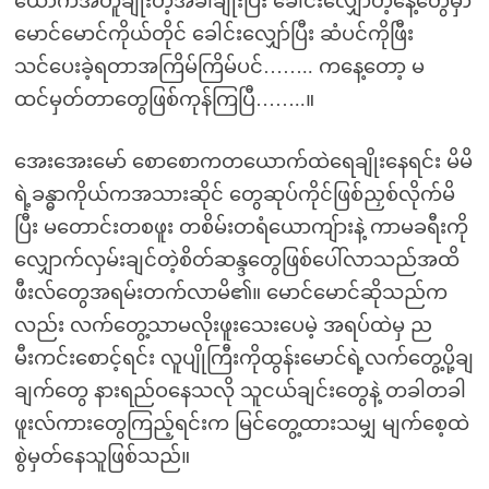
ယောက်အတူချိုးတဲ့အခါချိုးပြီး ခေါင်းလျှော်တဲ့နေ့တွေမှာ
မောင်မောင်ကိုယ်တိုင် ခေါင်းလျှော်ပြီး ဆံပင်ကိုဖြီး
သင်ပေးခဲ့ရတာအကြိမ်ကြိမ်ပင်…….. ကနေ့တော့ မ
ထင်မှတ်တာတွေဖြစ်ကုန်ကြပြီ……..။
အေးအေးမော် စောစောကတယောက်ထဲရေချိုးနေရင်း မိမိ
ရဲ့ခန္ဓာကိုယ်ကအသားဆိုင် တွေဆုပ်ကိုင်ဖြစ်ညှစ်လိုက်မိ
ပြီး မတောင်းတစဖူး တစိမ်းတရံယောကျ်ားနဲ့ ကာမခရီးကို
လျှောက်လှမ်းချင်တဲ့စိတ်ဆန္ဒတွေဖြစ်ပေါ်လာသည်အထိ
ဖီးလ်တွေအရမ်းတက်လာမိ၏။ မောင်မောင်ဆိုသည်က
လည်း လက်တွေ့သာမလိုးဖူးသေးပေမဲ့ အရပ်ထဲမှ ည
မီးကင်းစောင့်ရင်း လူပျိုကြီးကိုထွန်းမောင်ရဲ့လက်တွေ့ပို့ချ
ချက်တွေ နားရည်ဝနေသလို သူငယ်ချင်းတွေနဲ့ တခါတခါ
ဖူးလ်ကားတွေကြည့်ရင်းက မြင်တွေ့ထားသမျှ မျက်စေ့ထဲ
စွဲမှတ်နေသူဖြစ်သည်။