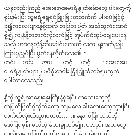
ယခုလည်းကြည့် အေးအေးမော်ရဲ့နွုတ်ခမ်းတွေ ပါးတွေကို
စုပ်နမ်းပြီး သူမရဲ့ရွေရင်ဖြိုးဖြိုးတဘက်ကို ပါးစပ်ဖြင့်ငုံ
ခဲ၍ကလေးများနို့စို့သလို တပြွတ်ပြွတ် အသံထွက်အောင်
စို့၍ ကျန်နို့တဘက်ကိုလက်ဖြင့် အုပ်ကိုင်ဆုပ်ချေပေးနေ
သလို မာခဲနေတဲ့နို့သီးခေါင်းလေးကို လက်မနဲ့လက်ညှိုး
ကြားမှညှပ်ပြီး ပွတ်နေလိုက်လေ၏။ “……
ဟင်း….ဟင်း…..အား……ဟင့်…..ဟင့်……” အေးအေး
မော်ရဲ့နွုတ်ဖျားမှ မပီဝိုးတဝါး ငြီးငြူသံတစ်ရပ်ထွက်
ပေါ်လာလေသည်။
နို့ကို သူ့ရဲ့အာနွေးနွေးကြီးနဲ့ငုံခဲပြီး ကလေးတွေလို
တပြွတ်ပြွတ်စို့လိုက်တော့ ကျမလေ ခါးလေးကော့သွားပြီး
တကိုယ်လုံးတုံသွားရတယ်……။ နောက်ပြီး ဘယ်လို
ဖော်ပြရမှန်း မသိတဲ့ ခံစားမွုတစ်မျိုးကလည်း အသဲတွေ
ကလီဇာတွေပြုတ်ထွက်လုမတတ် ခံစားမိရတယ်……