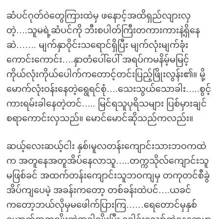
ဆံပင်ဂုတ်ဝဲတွေကြားထဲမှ ဖနောင့်အထိရှည်လျားလှ
တဲ့….သူမရဲ့ဆံပင်ကို ဘီးစပါတ်ကြီးတကားကားနဲ့ရှိနေ
ဆဲ……. မျက်နှာဝိုင်းသရောင်ရှိပြီး မျက်လုံးမျက်ခုံး
ကောင်းကောင်း….နှာတံပေါ်ပေါ် အရပ်ကမနိမ့်မမြင့်
ကိုယ်လုံးကိုယ်ပေါက်ကတောင့်တင်းပြည့်ဖြိုးလွန်း၏။ မို့
မောက်လုံးဝန်းနေတဲ့ရွေရင်စုံ….သေးသွယ်သောခါး…..စွင့်
ကားရမ်းခါနေတဲ့တင်….. မြင်ရသူပုရိသများ ပြစ်မှားချင်
စရာကောင်းလှသည်။ မောင်မောင်ဆိုသည်ကလည်း။
ဆယ့်လေးဆယ့်ငါး နှစ်၊မူလတန်းကျောင်းသားဘဝကထဲ
က အတူနေအတူအိပ်နေလာသူ…..တက္ကသိုလ်ကျောင်းသူ
မဖြစ်ခင် အထက်တန်းကျောင်းသူဘဝကျမှ တကုတင်စီခွဲ
အိပ်ကျပေမဲ့ အခန်းကတော့ တစ်ခန်းထဲပင်….ယခင်
ကတော့ဘယ်လိုမှမဖေါက်ပြားကြ……ရေတောင်မှနှစ်