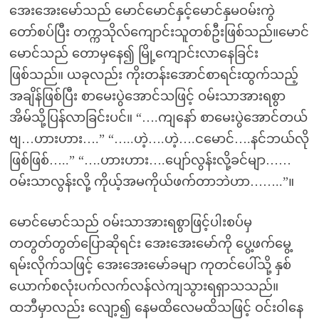
အေးအေးမော်သည် မောင်မောင်နှင့်မောင်နှမဝမ်းကွဲ
တော်စပ်ပြီး တက္ကသိုလ်ကျောင်းသူတစ်ဦးဖြစ်သည်။မောင်
မောင်သည် တောမှနေ၍ မြို့ကျောင်းလာနေခြင်း
ဖြစ်သည်။ ယခုလည်း ကိုးတန်းအောင်စာရင်းထွက်သည့်
အချိန်ဖြစ်ပြီး စာမေးပွဲအောင်သဖြင့် ဝမ်းသာအားရစွာ
အိမ်သို့ပြန်လာခြင်းပင်။ “….ကျနော် စာမေးပွဲအောင်တယ်
ဗျ…ဟားဟား….” “…..ဟဲ့….ဟဲ့….ငမောင်….နင်ဘယ်လို
ဖြစ်ဖြစ်…..” “….ဟားဟား….ပျော်လွန်းလို့ခင်မျာ……
ဝမ်းသာလွန်းလို့ ကိုယ့်အမကိုယ်ဖက်တာဘဲဟာ……..”။
မောင်မောင်သည် ဝမ်းသာအားရစွာဖြင့်ပါးစပ်မှ
တတွတ်တွတ်ပြောဆိုရင်း အေးအေးမော်ကို ပွေ့ဖက်မွေ့
ရမ်းလိုက်သဖြင့် အေးအေးမော်ခမျာ ကုတင်ပေါ်သို့ နှစ်
ယောက်စလုံးပက်လက်လန်လဲကျသွားရရှာသသည်။
ထဘီမှာလည်း လျော့၍ နေမထိလေမထိသဖြင့် ဝင်းဝါနေ