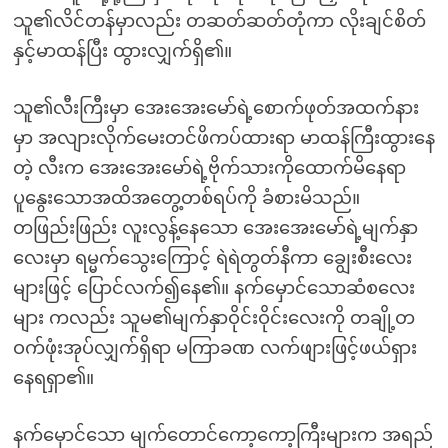
သူ၏လိင်တန်မှာလည်း တဆတ်ဆတ်တုံကာ လိုးချင်စိတ်
နှင့်မာထန်ပြီး ထွားလျှက်ရှိ၏။
သူ၏လီးကြီးမှာ အေးအေးမော်ရဲ့စောက်ဖုတ်အထက်နား
မှာ အလျားလိုက်မေးတင်ဖိကပ်ထားရာ မာထန်ကြီးထွားနေ
တဲ့ လီးက အေးအေးမော်ရဲ့ဗိုက်သားကိုထောက်မိနေရာ
ပူနွေးသောအထိအတွေ့တစ်ရပ်ကို ခံစားမိသည်။
တဖြည်းဖြည်း လူးလွန့်နေသော အေးအေးမော်ရဲ့မျက်နှာ
လေးမှာ ရမ္မက်သွေးကြောင့် ရဲရဲတွတ်နီကာ ချွေးစီးလေး
များဖြင့် ပြောင်လက်၍နေ၏။ နက်မှောင်သောဆံစလေး
များ ကလည်း သူမ၏မျက်နှာဝိုင်းဝိုင်းလေးကို တချို့တ
ဝက်ဖုံးအုပ်လျှက်ရှိရာ မကြာခဏ လက်ဖျားဖြင့်ဖယ်ရှား
နေရရှာ၏။
နက်မှောင်သော မျက်တောင်ကော့ကော့ကြီးများက အရည်