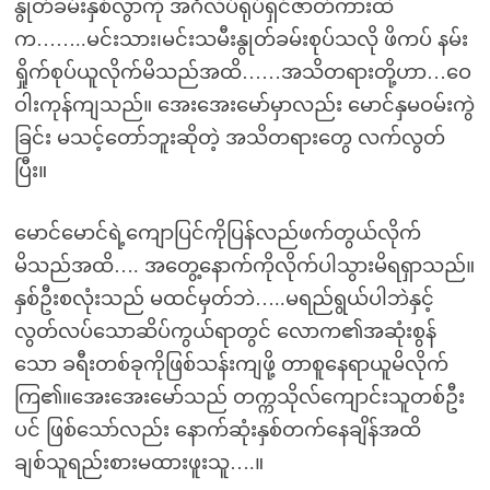
နွုတ်ခမ်းနှစ်လွာကို အင်္ဂလိပ်ရုပ်ရှင်ဇာတ်ကားထဲ
က……..မင်းသား၊မင်းသမီးနွုတ်ခမ်းစုပ်သလို ဖိကပ် နမ်း
ရှိုက်စုပ်ယူလိုက်မိသည်အထိ……အသိတရားတို့ဟာ…ဝေ
ဝါးကုန်ကျသည်။ အေးအေးမော်မှာလည်း မောင်နှမဝမ်းကွဲ
ခြင်း မသင့်တော်ဘူးဆိုတဲ့ အသိတရားတွေ လက်လွတ်
ပြီး။
မောင်မောင်ရဲ့ကျောပြင်ကိုပြန်လည်ဖက်တွယ်လိုက်
မိသည်အထိ…. အတွေ့နောက်ကိုလိုက်ပါသွားမိရရှာသည်။
နှစ်ဦးစလုံးသည် မထင်မှတ်ဘဲ…..မရည်ရွယ်ပါဘဲနှင့်
လွတ်လပ်သောဆိပ်ကွယ်ရာတွင် လောက၏အဆုံးစွန်
သော ခရီးတစ်ခုကိုဖြစ်သန်းကျဖို့ တာစူနေရာယူမိလိုက်
ကြ၏။အေးအေးမော်သည် တက္ကသိုလ်ကျောင်းသူတစ်ဦး
ပင် ဖြစ်သော်လည်း နောက်ဆုံးနှစ်တက်နေချိန်အထိ
ချစ်သူရည်းစားမထားဖူးသူ….။