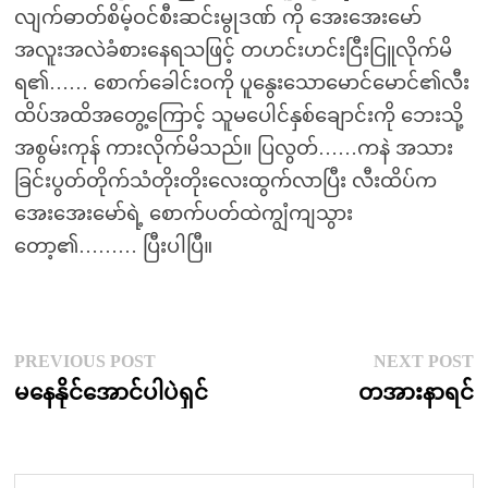
လျက်ဓာတ်စိမ့်ဝင်စီးဆင်းမွုဒဏ် ကို အေးအေးမော်
အလူးအလဲခံစားနေရသဖြင့် တဟင်းဟင်းငြီးငြူလိုက်မိ
ရ၏…… စောက်ခေါင်းဝကို ပူနွေးသောမောင်မောင်၏လီး
ထိပ်အထိအတွေ့ကြောင့် သူမပေါင်နှစ်ချောင်းကို ဘေးသို့
အစွမ်းကုန် ကားလိုက်မိသည်။ ပြလွတ်……ကနဲ အသား
ခြင်းပွတ်တိုက်သံတိုးတိုးလေးထွက်လာပြီး လီးထိပ်က
အေးအေးမော်ရဲ့ စောက်ပတ်ထဲကျွံကျသွား
တော့၏……… ပြီးပါပြီ။
Post
Previous
N
PREVIOUS POST
NEXT POST
post:
p
မနေနိုင်အောင်ပါပဲရှင်
တအားနာရင်
navigation