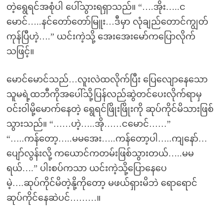
တဲ့ရွေရင်အစုံပါ ပေါ်သွားရရှာသည်။ “….အိုး…..င
မောင်…..နင်တော်တော်မြူး…ဒီမှာ လုံချည်တောင်ကျွတ်
ကုန်ပြီဟဲ့….” ယင်းကဲ့သို့ အေးအေးမော်ကပြောလိုက်
သဖြင့်။
မောင်မောင်သည်…လူးလဲထလိုက်ပြီး ပြေလျောနေသော
သူမရဲ့ထဘီကိုအပေါ်သို့ပြန်လည်ဆွဲတင်ပေးလိုက်ရာမှ
ဝင်းဝါမို့မောက်နေတဲ့ ရွေရင်ဖြိုးဖြိုးကို ဆုပ်ကိုင်မိသားဖြစ်
သွားသည်။ “……ဟဲ့…..အို……ငမောင်……”
“…..ကန်တော့…..မမအေး…..ကန်တော့ပါ…..ကျနော်…
ပျော်လွန်းလို့ ကယောင်ကတမ်းဖြစ်သွားတယ်…..မမ
ရယ်….” ပါးစပ်ကသာ ယင်းကဲ့သို့ပြောနေပေ
မဲ့….ဆုပ်ကိုင်မိတဲ့နို့ကိုတော့ မဖယ်ရှားမိဘဲ ရောရောင်
ဆုပ်ကိုင်နေဆဲပင်………။