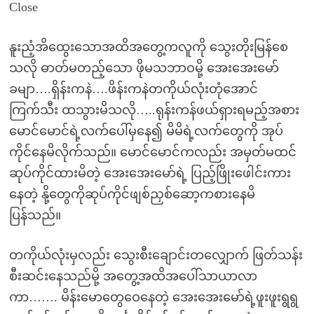
Close
နူးညံ့အိထွေးသောအထိအတွေ့ကလူကို သွေးတိုးမြန်စေ
သလို ဓာတ်မတည့်သော ဖိုမသဘာဝမို့ အေးအေးမော်
ခမျာ….ရှိန်းကနဲ….ဖိန်းကနဲတကိုယ်လုံးတုံအောင်
ကြက်သီး ထသွားမိသလို…..ရုန်းကန်ဖယ်ရှားရမည့်အစား
မောင်မောင်ရဲ့လက်ပေါ်မှနေ၍ မိမိရဲ့လက်တွေကို အုပ်
ကိုင်နေမိလိုက်သည်။ မောင်မောင်ကလည်း အမှတ်မထင်
ဆုပ်ကိုင်ထားမိတဲ့ အေးအေးမော်ရဲ့ ပြည့်ဖြိုးဖေါင်းကား
နေတဲ့ နို့တွေကိုဆုပ်ကိုင်ဖျစ်ညှစ်ဆော့ကစားနေမိ
ပြန်သည်။
တကိုယ်လုံးမှလည်း သွေးစီးချောင်းတလျှောက် ဖြတ်သန်း
စီးဆင်းနေသည်မို့ အတွေ့အထိအပေါ်သာယာလာ
ကာ……. မိန်းမောတွေဝေနေတဲ့ အေးအေးမော်ရဲ့ဖူးဖူးရွရွ