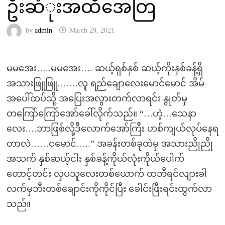
ဦးဆံုးအထိအေတြ
by
admin
March 29, 2021
မမအေး…..မမအေး…. ဆယ့်ရှစ်နှစ် ဆယ့်ကိုးနှစ်ခန့်ရှိ
အသားဖြူဖြူ…….လူ ရည်ချောလေးမောင်မောင် အိမ်
အပေါ်ထပ်သို့ အပြေးအလွားတက်လာရင်း နွုတ်မှ
တကြော်ကြော်အော်ခေါ်လိုက်သည်။ “…ဟဲ့…သေနာ
လေး….ဘာဖြစ်လို့ဒီလောက်အော်ကြီး ဟစ်ကျယ်လုပ်နေရ
တာလဲ……ငမောင်…..” အခန်းတစ်ခုထဲမှ အသားညိုညို
အသက် နှစ်ဆယ့်ငါး နှစ်ခန့်ကိုယ်လုံးကိုယ်ပေါက်
တောင့်တင်း လှပသူလေးတစ်ယောက် ထဘီရင်လျားခါ
လက်မှဘီးတစ်ချောင်းကိုကိုင်ပြီး ခေါင်းဖြီးရင်းထွက်လာ
သည်။