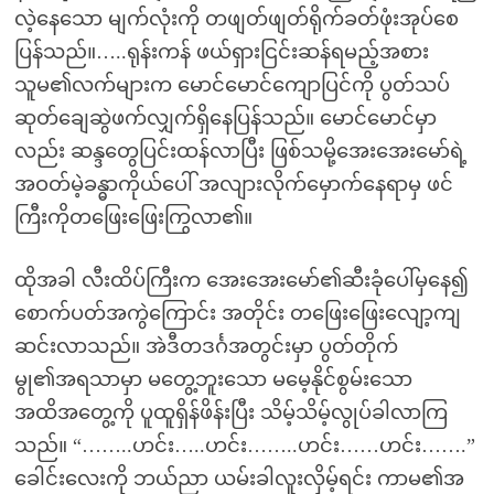
လဲ့နေသော မျက်လုံးကို တဖျတ်ဖျတ်ရိုက်ခတ်ဖုံးအုပ်စေ
ပြန်သည်။…..ရုန်းကန် ဖယ်ရှားငြင်းဆန်ရမည့်အစား
သူမ၏လက်များက မောင်မောင်ကျောပြင်ကို ပွတ်သပ်
ဆုတ်ချေဆွဲဖက်လျှက်ရှိနေပြန်သည်။ မောင်မောင်မှာ
လည်း ဆန္ဒတွေပြင်းထန်လာပြီး ဖြစ်သမို့အေးအေးမော်ရဲ့
အဝတ်မဲ့ခန္ဓာကိုယ်ပေါ် အလျားလိုက်မှောက်နေရာမှ ဖင်
ကြီးကိုတဖြေးဖြေးကြွလာ၏။
ထိုအခါ လီးထိပ်ကြီးက အေးအေးမော်၏ဆီးခုံပေါ်မှနေ၍
စောက်ပတ်အကွဲကြောင်း အတိုင်း တဖြေးဖြေးလျော့ကျ
ဆင်းလာသည်။ အဲဒီတဒင်္ဂအတွင်းမှာ ပွတ်တိုက်
မွု၏အရသာမှာ မတွေ့ဘူးသော မမေ့နိုင်စွမ်းသော
အထိအတွေ့ကို ပူထူရှိန်ဖိန်းပြီး သိမ့်သိမ့်လွုပ်ခါလာကြ
သည်။ “……..ဟင်း…..ဟင်း……..ဟင်း……ဟင်း…….”
ခေါင်းလေးကို ဘယ်ညာ ယမ်းခါလူးလှိမ့်ရင်း ကာမ၏အ