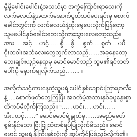
မို့မို့ဖေါင်းဖေါင်းနဲ့အလယ်မှာ အကွဲကြောင်းရာလေးကို
လက်ခလယ်နဲ့အထက်အောက်ပွတ်သပ်ပေးရင်းမှ စောက်
ခေါင်းတွင်းကို လက်ခလယ်နဲ့ထိုးမွေပေးလိုက်ပြန်တော့
သူမပေါင်နှစ်ခေါင်းဘေးသို့ကားသွားလေတော့သည်။
အား…..အင့်….ဟင့်……စွိ….စွိ…..စွတ်…..စွတ်… မပီ
ဝိုးတဝါးအသံလေးတွေထွက်လာသည်……အခုနေတော့
ဘေးချင်းယှဉ်နေရာမှ မောင်မောင်သည် သူမ၏ရင်ဘတ်
ပေါ်ကို မှောက်ချလိုက်သည်…….. ။
အလိုက်သင့်ကားနေတဲ့သူမရဲ့ပေါင်နှစ်ချောင်းကြားမှာလီး
နဲ့…..စောက်ဖုတ်တွေ့ကြပြီး အဝတ်မဲ့အသားနှစ်ခုပူနွေးစွာ
ထိကပ်မိလိုက်ကြသည်။ “……ဟင်း…..ဟင်း……
အီး..ဟင့်……” မောင်မောင်ရဲ့နွုတ်မှ……အမည်မဖော်
စွမ်းနိုင်သော ငြီးငြူသံတစ်ရပ်ပြုလိုက်မိသည်။ မောင်
မောင် သူမရဲ့နို့ကြီးနှစ်လုံးကို ဆုပ်ကိုင်ဖြစ်ညှစ်လိုက်၏။