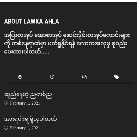
ABOUT LAWKA AHLA
အပြာစာအုပ် အောစာအုပ် ဖောင်းဒိုင်းစာအုပ်ကောင်းများ
ကို တစ်နေရာထဲမှာ ဖတ်ရှုနိုင်ရန် လောကအလှမှ စုစည်း
ပေးထားပါတယ်…..
ဆူညံနေတဲ့ ညတစ်ည
February 1, 2021
အားရပါးရ ရှိလှပါတယ်
February 1, 2021