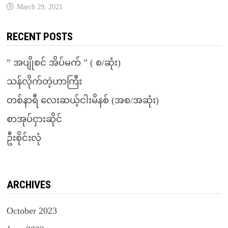
March 29, 2021
RECENT POSTS
” အပျိုစင် အိပ်မက် ” ( စ/ဆုံး)
သန်လိုက်တဲ့ဟာကြီး
တစ်နာရီ လေးဆယ့်ငါးမိနစ် (အစ/အဆုံး)
စာအုပ်ငှားဆိုင်
ဦးစိုင်းလုံ
ARCHIVES
October 2023