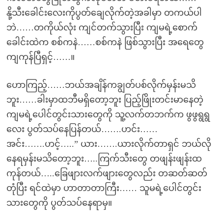
နို့သီးခေါင်းလေးကိုပွတ်ချေလိုက်တဲ့အခါမှာ တကယ်ပါ
ဘဲ……တကိုယ်လုံး ကျင်တက်သွားပြီး ကျမရဲ့စောက်
ခေါင်းထဲက စစ်ကနဲ……စစ်ကနဲ ဖြစ်သွားပြီး အရေတွေ
ကျကုန်ပြီရှင့်……။
ဟောကြည့်……ဘယ်အချိန်ကချွတ်ပစ်လိုက်မှန်းမသိ
ဘူး……ခါးမှာထဘီမရှိတော့ဘူး ပြည့်ဖြိုးတင်းမာနေတဲ့
ကျမရဲ့ပေါင်တွင်းသားတွေကို သူ့လက်တဘက်က ဖွဖွရွရွ
လေး ပွတ်သပ်နေပြန်တယ်…….ဟင်း……
အင်း…….ဟင့်…..” ယား…….ယားလိုက်တာရှင် ဘယ်လို
နေရမှန်းမသိတော့ဘူး…..ကြက်သီးတွေ တဖျန်းဖျန်းထ
ကုန်တယ်…..ခြေဖျားလက်ဖျားတွေလည်း တဆတ်ဆတ်
တုံပြီး ရင်ထဲမှာ ဟာတာတာကြီး…… သူမရဲ့ပေါင်တွင်း
သားတွေကို ပွတ်သပ်နေရာမှ။