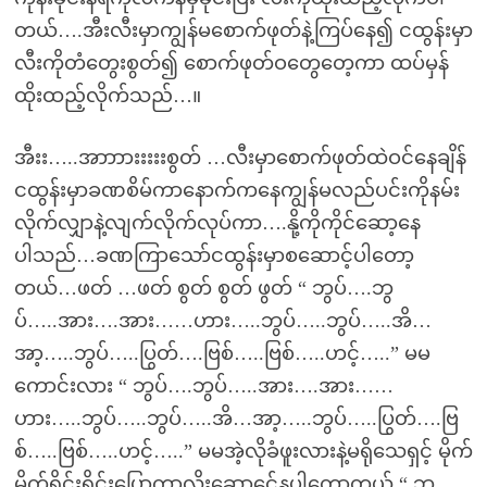
တယ်….အီးလီးမှာကျွန်မစောက်ဖုတ်နဲ့ကြပ်နေ၍ ငထွန်းမှာ
လီးကိုတံတွေးစွတ်၍ စောက်ဖုတ်ဝတွေတေ့ကာ ထပ်မှန်
ထိုးထည့်လိုက်သည်…။
အီးး…..အာာာားးးးးစွတ် …လီးမှာစောက်ဖုတ်ထဲဝင်နေချိန်
ငထွန်းမှာခဏစိမ်ကာနောက်ကနေကျွန်မလည်ပင်းကိုနမ်း
လိုက်လျှာနဲ့လျက်လိုက်လုပ်ကာ….နို့ကိုကိုင်ဆော့နေ
ပါသည်…ခဏကြာသော်ငထွန်းမှာစဆောင့်ပါတော့
တယ်…ဖတ် …ဖတ် စွတ် စွတ် ဖွတ် “ ဘွပ်….ဘွ
ပ်…..အား….အား……ဟား…..ဘွပ်…..ဘွပ်…..အိ…
အာ့…..ဘွပ်…..ပြွတ်….ဗြစ်…..ဗြစ်…..ဟင့်…..” မမ
ကောင်းလား “ ဘွပ်….ဘွပ်…..အား….အား……
ဟား…..ဘွပ်…..ဘွပ်…..အိ…အာ့…..ဘွပ်…..ပြွတ်….ဗြ
စ်…..ဗြစ်…..ဟင့်…..” မမအဲ့လိုခံဖူးလားနဲ့မရိုသေရှင့် မိုက်
မိုက်ရိုင်းရိုင်းပြောကာလိုးဆောင်ေ့နပါတော့တယ် “ ဘွ