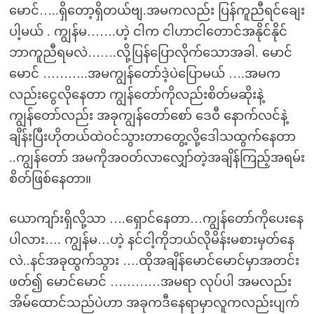
မောင်…..ရှိတော့ရှိတယ်ဗျ.အမကလည်း ပြန်ကူညီရင်ချေး
ပါ့မယ် . ကျွန်မ…….ဟဲ့ ငါက ငါဟာငါတောင်အနိုင်နိုင်
ဘာကူညီရမလဲ…….လို့ပြန်ပြောလိုက်သောအခါ. မောင်
မောင် ………..အမကျွန်တော်ဒဲ့ပဲပြောမယ် ….အမက
လည်းငွေလိုနေတာ ကျွန်တော်ကိုလည်းစိတ်မဆိုးနဲ့
ကျွန်တော်လည်း အခုကျွန်တော်စော် ဒေဝီ နောက်လင်နဲ့
ချိန်းပြီးဟိုတယ်ထဲဝင်သွားတာတွေ့လို့ဒေါသထွက်နေတာ
..ကျွန်တော် အမကိုအဝတ်လာလျှော်တဲ့အချိန်ကြည့်အရမ်း
စိတ်ဖြစ်နေတာ။
ယောကျာ်းရှိလို့သာ ….ရှောင်နေတာ…ကျွန်တော်ကိုပေးနေ
ပါလား…. ကျွန်မ…ဟဲ့ နင်ငါ့ကိုဘယ်လိုမိန်းမစားမှတ်နေ
လဲ..နင်အခုထွက်သွား ….ထိုအချိန်မောင်မောင်မှာအတင်း
ဖတ်၍ မောင်မောင် …………အမရာ လုပ်ပါ အမလည်း
အိမ်ထောင်သည်ပဲဟာ အခုကဒီနေရာမှာလူကလည်းပျက်