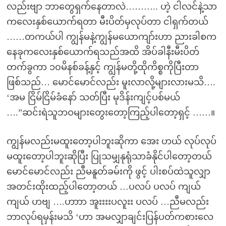
လည်းဗျာ ဘာတွေရှက်နေတာလဲ……….. ဟဲ့ ငါလင်နဲ့သာ
ကလေးနှစ်ယောက်ရတာ မီးပိတ်မှလုပ်တာ ငါရှက်တယ်
……တကယ်ပါ ကျွန်မနဲ့ကျွန်မယောကျာ်းဟာ ညားခါစက
နေခုကလေးနှစ်ယောက်ရသည်အထိ အိပ်ခါနီးမီးပိတ်
တက်ခွကာ ၁၀မိနစ်ခန့်နှင့် ကျွန်မတို့ထိုကိစ္စကိုပြီးတာ
ဖြစ်သည်… မောင်မောင်လည်း မူးလာလို့များလားမသိ….
‘အမ ငြိမ်ငြိမ်ခံနော် သတ်ပြီး မုဒိန်းကျင့်ပစ်မယ်
….”ဆင်းရဲသူဘဝများတွေးတော့ကြည့်ပါတော့ရှင့် ……။
ကျွန်မလည်းမထူးတော့ပါဘူးဆိုကာ အေး ဟယ် လုပ်လုပ်
မထူးတော့ပါဘူးဆိုပြီး ပြုသမျှနုရုံသာခံနိုင်ပါတော့တယ်
မောင်မောင်လည်း ညီမနူတ်ခမ်းကို ဖွင့် ပါးစပ်ထဲသူလျှာ
အတင်းထိုးထည့်ပါတော့တယ် …ပလပ် ပလပ် ကျယ်
ကျယ် ဟဗျ ….ဟာာာ အူးးးးပလူးး ပလပ် …ညီမလည်း
ဘာလုပ်ရမှန်းမသိ ‘ဟာ အမလျှာချင်းပြန်ပတ်ကစားလေ