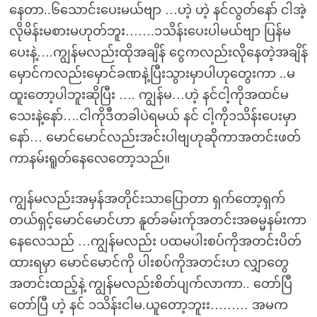
နေတာ..၆သောင်းပေးမယ်ဗျာ …ဟဲ့ ဟဲ့ နင်လွတ်နော် ငါအဲ့
လိုမိန်းမစားမဟုတ်ဘူး…….၁သိန်းပေးပါမယ်ဗျာ ပြန်မ
ပေးနဲ့….ကျွန်မလည်းထိုအချိန် ငွေကလည်းလိုနေတဲ့အချိန်
မှောင်ကလည်းမှောင်ခဏနဲ့ပြီးသွားမှာပါဟုတွေးကာ ..မ
ထူးတော့ပါဘူးဆိုပြီး …. ကျွန်မ…ဟဲ့ နင်ငါ့ကိုအထင်မ
သေးနဲ့နော်….ငါကိုဒီတခါပဲရမယ် နင် ငါ့ကို၁သိန်းပေးမှာ
နော်… မောင်မောင်လည်းအင်းပါဗျဟုဆိုကာအတင်းဖတ်
ကာနမ်းရူတ်နေလေတော့သည်။
ကျွန်မလည်းအမှန်အတိုင်းသာပြောတာ ရှက်တော့ရှက်
တယ်ရှင့်မောင်မောင်ဟာ နူတ်ခမ်းက်ုအတင်းအဓမ္မနမ်းကာ
နေလေသည် …ကျွန်မလည်း ပထမပါးစပ်ကိုအတင်းပိတ်
ထားရမှာ မောင်မောင်ကို ပါးစပ်ကိုအတင်းဟ လျှာတွေ
အတင်းထည့်နဲ့ ကျွန်မလည်းစိတ်ပျက်လာကာ.. တော်ပြီ
တော်ပြီ ဟဲ့ နင် ၁သိန်းငါမ.ယူတော့ဘူးး……… အမက