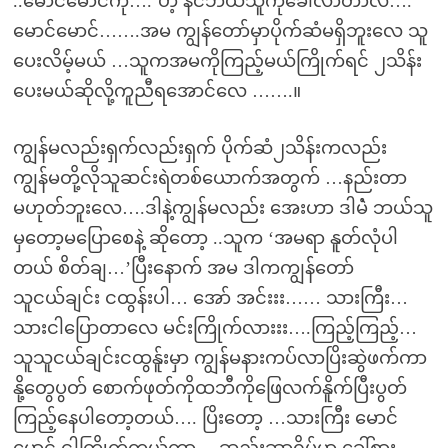
..မောင်မောင်ကို….’ဟဲ့ နင်ဘယ်သူကိုခေါ်လာတာလဲ….
မောင်မောင်…….အမ ကျွန်တော်မှာပိုက်ဆံမရှိဘူးလေ သူ
ပေးလိမ့်မယ် …သူကအမကိုကြည့်မယ်ကြိုက်ရင် ၂သိန်း
ပေးမယ်ဆိုလို့ကူညီရအောင်လေ …….။
ကျွန်မလည်းရှက်လည်းရှက် ပိုက်ဆံ၂သိန်းကလည်း
ကျွန်မတို့လိုသူဆင်းရဲတစ်ယောက်အတွက် …နည်းတာ
မဟုတ်ဘူးလေ….ဒါနဲ့ကျွန်မလည်း အေးဟာ ဒါမဲံ ဘယ်သူ
မှတော့မပြောစေနဲ့ ဆိုတော့ ..သူက ‘အမရာ နူတ်လုံပါ
တယ် စိတ်ချ…’ပြီးနောက် အမ ဒါကကျွန်တော်
သူငယ်ချင်း ငထွန်းပါ… အော် အင်းးး…… သားကြီး…
သားငါပြောတာလေ မင်းကြိုက်လားးး….ကြည့်ကြည့်…
သူသူငယ်ချင်းငထွန်ူးမှာ ကျွန်မနားကပ်လာပြိးဆွဲဖက်ကာ
နို့တွေပွတ် စောက်ဖုတ်ကိုထဘီကိုဖြေလက်နိူက်ပြီးပွတ်
ကြည့်နေပါတော့တယ်…. ပြိးတော့ …သားကြီး မောင်