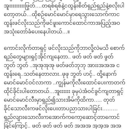
အူးးးးးးးးးဖြွတ်….တရစ်ရစ်နဲ့ငထွန်းစိတ်ရှည်ရှည်နဲ့စလိုးပါ
တော့တယ်…ထိုစဉ်မောင်မောင်မှာရေသွားသောက်ကာင
ထွန်းဖင်လိုးသည်ကိုဖင်ဖူးကောင်ထောင်ကာအပြည့်အဝ
အသုံးတော်ခံပေးနေပါတယ်…။
ကောင်းလိုက်တာရှင့် ဖင်လိုးသည်ကိုဘာလို့လဲမသိ စောက်
ရည်တွေများရှင့်အိုင်ကျနေတာ.. ဖတ် ဖတ် ဖတ် ဖွတ်
ဘွတ် ဘွတ် ..အုအုအုအု ဖတ်ဖတ်ဘုဘု အားးအအအ င
ထွန်းရေ..သတ်နေတာလား..ဖုဖု ဘွတ် ဟင့်.. ထို့နောက်
မောင်မောင်ဝင်လာကာ ..ကျွန်မကိုလီးထောင်ပေးကာတက်
ထိုင်ခိုင်းပါတောတယ်…အူးးးးးး ခုမှပဲအံဝင်ခွင်ကျတာရှင့်
မောင်မောင်လီးမှာရှည်၍သားအိမ်ကိုထိကာ….. တုတ်
ခိုင်သောလီးကဖင်လိုးပေးတာပညာသားပါခြင်း………
ရှည်လျားသောလီးကအောက်ကကော့ဆောင့်တာကောင်
ခြင်ကြောင့်.. ဖတ် ဖတ် ဖတ် ဖတ် အအအ အုအုအ အအ