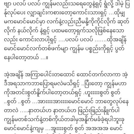
ဗျာ ပလပ် ပလပ် ကျွန်မလည်းသရေတွေနဲ့ရှင့် ရွံလို့ ဒါမဲ့ ပြ
န်ုလုပ်ပေး လျှာချင်းကစားတော့ကောင်းသားရှင့် …ထိုမျှ
မကမောင်မောင်မှာ လက်နဲ့လည်းညီမနို့ကိုကိုင်လိုက် ဆုတ်
လိုက် နယ်လိုက် နဲ့ရှင့် ပထမတော့ရှက်သလိုဖြစ်နေသော
လည်း ကောင်းလာပါ့ရှင့် ….ပလပ် ပလပ် …….ထိုအချိန်
မောင်မောင်လက်တစ်ဖက်မျာ ကျွန်မ ပစ္စည်းကိုရှင့် ပွတ်
နေပါတော့တယ် …။
အဲ့အချိန် အကြာပေါင်းတထောင် ထောင်တက်လာကာ အဲ့
ဒီအရသာကဘာပြောရမလဲမသိရှင့် ..ပြီးတော့ ကျွန်မဟာ
ကိုအတင်းစွတ်နိူက်ပါတော့တယ်ရှင့် .ဟူးးးးးစွတ် စွတ်
..စွတ် ..စွတ် …အားးးးအားးးးမောင်မောင် ဘာတွေလုပ်နေ
တာလဲ …..နာတယ်ဟ နာတယ်ဟ ဖြည်းဖြည်းနိုူက်ပါ
ကျွန်မတစ်သက်နဲ့တစ်ကိုယ်တခါမှအနိူက်မခံခဲ့ရပါဘူးခု
မောင်မောင်နဲ့ကျမှ …အူးးးးစွတ် စွတ် အအအအ မောင်