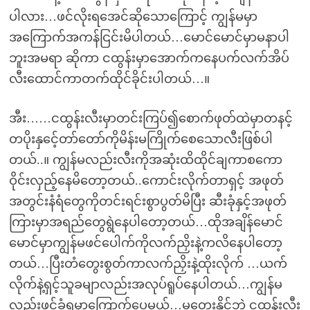
ပါလား…ဖင်လိုးရအေင်ဆိုသောကြောင့် ကျွန်မမှာ
အကြောက်အကန်ငြင်းမိပါတယ်…မောင်မောင်မှာမနာပါ
ဘူးအမရာ ဆိုကာ ငထွန်းမှာအောက်ကနေပက်လက်အိပ်
လီးထောင်ကာတက်ထိုင်ခိုင်းပါတယ်…။
အီး……ငထွန်းလီးမှာတင်းကြပ်၍စောက်ဖုတ်ထဲမှာတနင့်
တပိုးနှင်ေ့တာ်တော်ကိုမိန်းမကြိုက်စေသောလီးဖြစ်ပါ
တယ်..။ ကျွန်မလည်းလီးကိုအဆုံးထိထိုင်ချကာစကော
ဝိုင်းလှည့်နေမိတော့တယ်..ကောင်းလိုက်တာရှင့် အဖုတ်
အတွင်းနံရံတွေကိုတင်းရင်းစွာပွတ်မိပြီး ဆီးခုံနှင့်အဖုတ်
ကြားမှာအရည်တွေရွဲနေပါတော့တယ်…ထိုအချိန်မောင်
မောင်မှာကျွန်မဖင်ပေါက်ကိုလက်ညှိးနဲ့ကလိနေပါတော့
တယ်…ပြီးတံတွေးစွတ်ကာလက်ညှိးနဲ့ထိုးလိုက် …ယက်
လိုက်နဲ့ရှင့်သူခမျာလည်းအလုပ်ရူပ်နေပါတယ်…ကျွန်မ
လည်းဖင်ခံရမှာကြောက်ပေမယ့်…မတွေးနိုင်ဘဲ ငထွန်းလီး