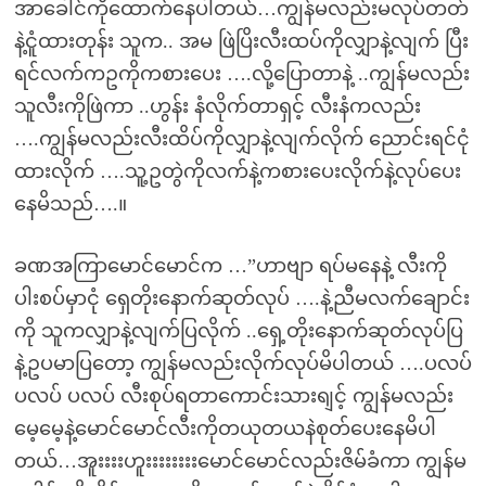
အာခေါင်ကိုထောက်နေပါတယ်…ကျွန်မလည်းမလုပ်တတ်
နဲ့ငူံထားတုန်း သူက.. အမ ဖြဲပြိးလီးထပ်ကိုလျှာနဲ့လျက် ပြီး
ရင်လက်ကဥကိုကစားပေး ….လို့ပြောတာနဲ့ ..ကျွန်မလည်း
သူလီးကိုဖြဲကာ ..ဟွန်း နံလိုက်တာရှင့် လီးနံကလည်း
….ကျွန်မလည်းလီးထိပ်ကိုလျှာနဲ့လျက်လိုက် ညောင်းရင်ငုံ
ထားလိုက် ….သူ့ဥတွဲကိုလက်နဲ့ကစားပေးလိုက်နဲ့လုပ်ပေး
နေမိသည်….။
ခဏအကြာမောင်မောင်က …”ဟာဗျာ ရပ်မနေနဲ့ လီးကို
ပါးစပ်မှာငုံ ရှေတိုးနောက်ဆုတ်လုပ် ….နဲ့ညီမလက်ချောင်း
ကို သူကလျှာနဲ့လျက်ပြလိုက် ..ရှေ့တိုးနောက်ဆုတ်လုပ်ပြ
နဲ့ဥပမာပြတော့ ကျွန်မလည်းလိုက်လုပ်မိပါတယ် ….ပလပ်
ပလပ် ပလပ် လီးစုပ်ရတာကောင်းသားရျင့် ကျွန်မလည်း
မေ့မေ့နဲ့မောင်မောင်လီးကိုတယုတယနဲစုတ်ပေးနေမိပါ
တယ်…အူးးးးဟူးးးးးးးးမောင်မောင်လည်းဇိမ်ခံကာ ကျွန်မ