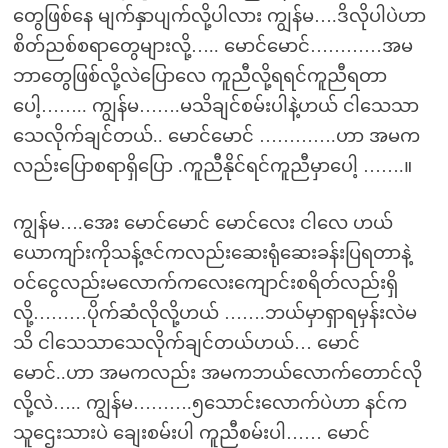
တွေဖြစ်နေ မျက်နှာပျက်လို့ပါလား ကျွန်မ….ဒိလိုပါပဲဟာ
စိတ်ညစ်စရာတွေများလို့….. မောင်မောင်…………အမ
ဘာတွေဖြစ်လို့လဲပြောလေ ကူညီလို့ရရင်ကူညီရတာ
ပေါ့…….. ကျွန်မ…….မသိချင်စမ်းပါနဲ့ဟယ် ငါသေသာ
သေလိုက်ချင်တယ်.. မောင်မောင် ………….ဟာ အမက
လည်းပြောစရာရှိပြော .ကူညီနိုင်ရင်ကူညီမှာပေါ့ …….။
ကျွန်မ….အေး မောင်မောင် မောင်လေး ငါလေ ဟယ်
ယောကျာ်းကိုသန့်ဇင်ကလည်းဆေးရုံဆေးခန်းပြရတာနဲ့
ဝင်ငွေလည်းမလောက်ကလေးကျောင်းစရိတ်လည်းရှိ
လို့………ပိုက်ဆံလိုလို့ဟယ် …….ဘယ်မှာရှာရမှန်းလဲမ
သိ ငါသေသာသေလိုက်ချင်တယ်ဟယ်… မောင်
မောင်..ဟာ အမကလည်း အမကဘယ်လောက်တောင်လို
လို့လဲ….. ကျွန်မ……….၅သောင်းလောက်ပဲဟာ နင်က
သူဌေးသားပဲ ချေးစမ်းပါ ကူညီစမ်းပါ…… မောင်