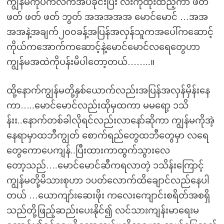
ကျွန်မကိုပက်လက်အိပ်ခိုင်းပြီး လီးကိုထိုးထည့်ကာ ဖတ်
ဖတ် ဖတ် ဖတ် ဘွတ် အအအအအ မောင်မောင် …အအ
အအနဲ့အချက်၂၀၀ခန့်အပြန်အလှန်သူကအပေါ်ကဆောင့်
ကိုယ်ကအောက်ကဆောင့်နဲ့မောင်မောင်လရေတွေဟာ
ကျွန်မအထဲကိုပန်းမိပါတော့တယ်……..။
ထို့နောက်ကျွန်မတို့နှစ်ယောက်လည်းအပြန်အလှန်မှိန်းနေ
ကာ…..မောင်မောင်လည်းထိုမှထကာ မမရော့ ၁သိ
န်းး..နောက်တစ်ခါလိုရင်လည်းလာနော်ဆိုကာ ကျွန်မကိုအဲ့
နေရာမှာထဘီကျွတ် စောက်ရည်တွေထဘီတွေမှာ လရေ
တွေကောပေကျန်..ပြီးထားကာထွက်သွားလေ
တော့သည်….မောင်မောင်ဆီကရလာတဲ့ ၁သိန်းကြောင့်
ကျွန်မတို့မိသားစုဟာ ၁ပတ်လောက်ထိချောင်လည်နေပါ
တယ် …ယောကျာ်းဆေးဖိုး ကလေးကျောင်းစရိတ်အစရှိ
သည်တို့ဖြည့်ဆည်းပေးနိုင်၍ လင်သားကျန်းမာရေးမ