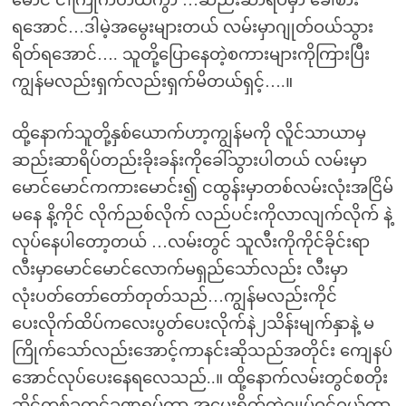
မောင် ငါကြိုက်တယ်ကွာ …ဆည်းဆာရိပ်မှာ ခေါ်စား
ရအောင်…ဒါမဲ့အမွေးများတယ် လမ်းမှာဂျုတ်ဝယ်သွား
ရိတ်ရအောင်…. သူတို့ပြောနေတဲ့စကားများကိုကြားပြီး
ကျွန်မလည်းရှက်လည်းရှက်မိတယ်ရှင့်….။
ထို့နောက်သူတို့နှစ်ယောက်ဟာ့ကျွန်မကို လိူင်သာယာမှ
ဆည်းဆာရိပ်တည်းခိုးခန်းကိုခေါ်သွားပါတယ် လမ်းမှာ
မောင်မောင်ကကားမောင်း၍ ငထွန်းမှာတစ်လမ်းလုံးအငြိမ်
မနေ နိ့ကိုင် လိုက်ညစ်လိုက် လည်ပင်းကိုလာလျက်လိုက် နဲ့
လုပ်နေပါတော့တယ် …လမ်းတွင် သူလီးကိုကိုင်ခိုင်းရာ
လီးမှာမောင်မောင်လောက်မရှည်သော်လည်း လီးမှာ
လုံးပတ်တော်တော်တုတ်သည်…ကျွန်မလည်းကိုင်
ပေးလိုက်ထိပ်ကလေးပွတ်ပေးလိုက်နဲ၂သိန်းမျက်နှာနဲ့ မ
ကြိုက်သော်လည်းအောင့်ကာနင်းဆိုသည်အတိုင်း ကျေနပ်
အောင်လုပ်ပေးနေရလေသည်..။ ထို့နောက်လမ်းတွင်စတိုး
ဆိုင်တစ်ခုတွင်ခဏရပ်ကာ အမွေးရိတ်တဲ့ဂျုပ်ဝင်ဝယ်ကာ