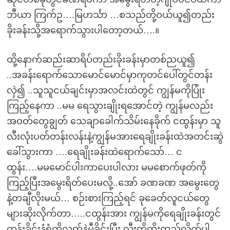
ဘီယာ ကြက်ဥ….မြဟင်္သာ …စသည်တို့ဝယ်ယူ၍တည်း
ခိုးခန်းသို့အရောက်သွားပါတော့တယ်….။
ထို့နောက်ဆည်းဆာရိပ်တည်းခိုးခန်းမှာတစ်ညယူ၍
..အခန်းရောက်သောမောင်မောင်မှာကုတင်ပေါ်တွင်တန်း
လှဲ၍ ..သူသူငယ်ချင်းမှာအလင်းထဲတွင် ကျွန်မကိုပြုံး
ကြည့်နေကာ ..မမ ရေသွားချိုးရအောင်တဲ့ ကျွန်မလည်း
အဝတ်တွေချွတ် သေချာခေါက်သိမ်းနေခိုက် ငထွန်းမှာ သူ
လီးလုံးပတ်တန်းလန်းနဲ့ကျွန်မအားရေချိုးခန်းထဲအတင်းဆွဲ
ခေါ်သွားကာ ….ရေချိုးခန်းထဲရောက်သော်… င
ထွန်း….မမမောင်ပါးကာပေးပါလား မမစောက်ဖုတ်ကို
ကြည့်ပြီးအမွေးရိတ်ပေးမလို့..အော် ခဏခဏ အမွေးတွေ
နဲ့တချီလိုးမယ်… စဉ်းစားကြည့်ရင် ခုခေတ်လူငယ်တွေ
များဆိုးလိုက်တာ…..ငထွန်းအား ကျွန်မကိုရေချိုးခန်းတွင်
ကုန်းခိုင်းနံရံကိုလက်နဲမှီခိုင်းပြီး လီးကိုထိုးထည့်လိုက်ပါ