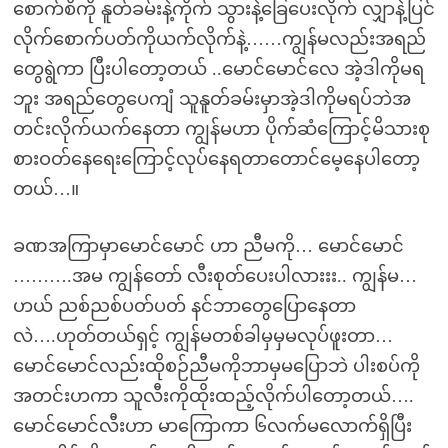
စောက်စိကို နူတ်ခမ်းနဲ့ကိုက် သွားနဲ့ခြေပေးလိုက် လျှာနဲ့ပြင်
လိုက်စောက်ပတ်ကိုယက်လိုက်နဲ့……ကျွန်မလည်းအရည်
တွေရွဲကာ ပြီးပါတော့တယ် ..မောင်မောင်လေ အဲ့ဒါကိုမရ
ဘူး အရည်တွေပေကျံ သူနူတ်ခမ်းမှာအဲ့ဒါကိုမရပ်ဘဲအ
တင်းလိုက်ယက်နေတာ ကျွန်မဟာ ပိုက်ဆံကြောင့်မိသားစု
စားဝတ်နေရေးကြောင့်လုပ်နေရတာတောင်မေ့နေပါတော့
တယ်…။
ခဏအကြာမှာမောင်မောင် ဟာ ညီမကို… မောင်မောင်
……….အမ ကျွန်တော် လီးစုတ်ပေးပါလားးး.. ကျွန်မ…
ဟယ် ညစ်ညစ်ပတ်ပတ် နင်ဘာတွေပြောနေတာ
လဲ….ဟုတ်တယ်ရှင့် ကျွန်မတစ်ခါမှမှမလုပ်ဖူးတာ…
မောင်မောင်လည်းထိုစဉ်ညီမကိုဘာမှမပြောဘဲ ပါးစပ်ကို
အတင်းဟကာ သူလီးကိုထိုးထည့်လိုက်ပါတော့တယ်….
မောင်မောင်လီးဟာ မာကြောကာ ၆လက်မလောက်ရှိပြီး