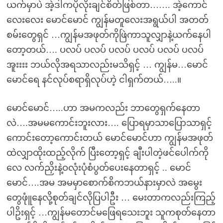
ယက်မှာပဲ အဲ့ဒါကပိုလိုးချင်စိတ်ဖြစ်တာ……. အဲ့ကောင်
လေးလေး မောင်မောင် ကျွန်မတူလေးအရွယ်ပါ အတတ်
စမ်းတွေရှင် …ကျွန်မအဖုတ်ကိုဖြဲကာသူလျှာနဲ့ယက်နေပါ
တော့တယ်…. ပလပ် ပလပ် ပလပ် ပလပ် ပလပ် ပလပ်
အူးးးး ဘယ်လိုအရသာလည်းမသိရှင့် … ကျွန်မ…မောင်
မောင်ရေ နင်လုပ်စရာရှိလုပ်ဟဲ့ ငါရှက်တယ်…..။
မောင်မောင်…..ဟာ အမကလည်း ဘာတွေရှက်နေတာ
လဲ….အမမကောင်းဘူးလား…. ပြောရမှာသာပြောသာရှင့်
ကောင်းတော့ကောင်းတယ် မောင်မောင်ဟာ ကျွန်မအဖုတ်
ထဲလျှာထိုးထည့်လိုက် ပြီးတော့ရှင့် ချီးပါတဲ့ဖင်ပေါက်ကို
လေ လက်ညှိးနဲ့ဝလုံးပုံစံပွတ်ပေးနေတာရှင့် .. မောင်
မောင်….အမ အမမှာစောက်စိကဘယ်နားမှာလဲ အမွေး
တွေဖုူံနေလို့စုတ်ချင်လိုပြပါဦး … မေးတာကလည်းကြည့်
ပါဥိးရှင့် …ကျွန်မတောင်မဖြေရသေးဘူး သူကစုတ်နေတာ