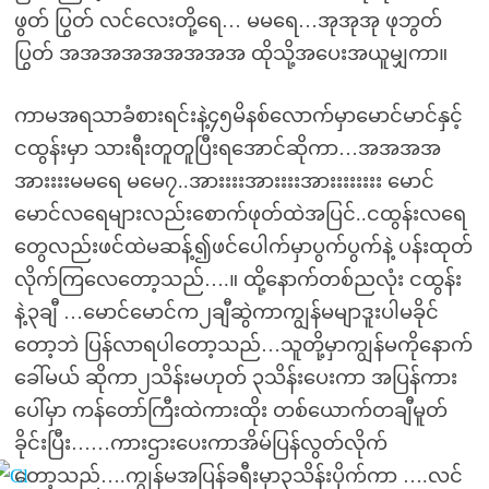
ဖွတ် ပြွတ် လင်လေးတို့ရေ… မမရေ…အုအုအု ဖုဘွတ်
ပြွတ် အအအအအအအအအ ထိုသို့အပေးအယူမျှကာ။
ကာမအရသာခံစားရင်းနဲ့၄၅မိနစ်လောက်မှာမောင်မာင်နှင့်
ငထွန်းမှာ သားရီးတူတူပြီးရအောင်ဆိုကာ…အအအအ
အားးးးမမရေ မမေ၇..အားးးးအားးးးအားးးးးးးး မောင်
မောင်လရေများလည်းစောက်ဖုတ်ထဲအပြင်..ငထွန်းလရေ
တွေလည်းဖင်ထဲမဆန့်၍ဖင်ပေါက်မှာပွက်ပွက်နဲ့ ပန်းထုတ်
လိုက်ကြလေတော့သည်….။ ထို့နောက်တစ်ညလုံး ငထွန်း
နဲ့၃ချီ …မောင်မောင်က၂ချီဆွဲကာကျွန်မမျာဒူးပါမခိုင်
တော့ဘဲ ပြန်လာရပါတော့သည်…သူတို့မှာကျွန်မကိုနောက်
ခေါ်မယ် ဆိုကာ၂သိန်းမဟုတ် ၃သိန်းပေးကာ အပြန်ကား
ပေါ်မှာ ကန်တော်ကြီးထဲကားထိုး တစ်ယောက်တချီမူတ်
ခိုင်းပြီး……ကားဌားပေးကာအိမ်ပြန်လွတ်လိုက်
တော့သည်….ကျွန်မအပြန်ခရီးမှာ၃သိန်းပိုက်ကာ ….လင်