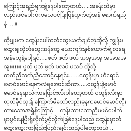
ကြောင့်အရည်များရွဲနေပါတော့တယ်…..အခန်းထဲမှာ
လည်းဖင်ပေါက်ကလေဝင်ပြိးပြန်ထွက်တဲ့အနံ စောက်ရည်
နံ ….။
ထိုမျှမက ငထွန်းပေါ်ကတံထွေးယက်ချင်တဲ့ဆိုလို့ ကျွန်မ
ထွေးချတဲ့တံထွေးအနံတွေ ယောကျာ်းနှစ်ယောက်ရဲ့လရေ
အနံတွေနဲ့ပေါ့ရှင်…..ဖတ် ဖတ် ဖတ် အုအုအုအု အအအအ
အူးးးးးးး ဖွတ် ဖွတ် ဖွတ် ပလပ် ပလပ် ထို့သို့
တက်ညီလက်ညီဆောင့်နေရင်း……ငထွန်းမှာ ဟဲံရောင်
မောင်မောင်နေရာလဲရအောင်ဆိုကာ…..ငထွန်းနဲ့မောင်
မောင်နေရာလဲကာပြောင်းလိုးပါတော့တယ် ငထွန်းလီးမှာ
တုတ်ခိုင်လှ၍ ကြောက်မိသော်လည်းခုနကမောင်မောင်လိုး
ထားသောအရှိန်ကြောင့်….ကုန်းထားသောညီမဖင်ပေါက်
မှာပွင်နေပြီးရူံလိုက်ပွင့်လိုက်ဖြစ်နေပါသည် ငထွန်းမှာတံ
ထွေးထွေးကာဖြည်းဖြည်းချင်းထည့်ပါတော့တယ်…