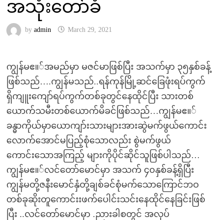
အသုံးတော်ခံ
by
admin
March 29, 2021
ကျွန်မဧ။်အမည်မှာ မဇင်မာဖြစ်ပြီး အသက်မှာ ၃၅နှစ်ခန့်
ဖြစ်သည်….ကျွန်မသည်..ရန်ကုန်မြို့ဆင်ခြေဖုံးရပ်ကွက်
ရှိကျူးကျော်ရပ်ကွက်တစ်ခုတွင်နေထိုင်ပြီး သားတစ်
ယောက်သမီးတစ်ယောက်မိခင်ဖြစ်သည်…ကျွန်မဧ။်
ခန္ဓာကိုယ်မှာယောကျာ်းသားများအားဆွဲမက်ဖွယ်ကောင်း
လောက်အောင်မပြည့်စုံသောလည်း စွဲမက်ဖွယ်
ကောင်းသောအကြည့် များကိုပိုင်ဆိုင်သူဖြစ်ပါသည်…
ကျွန်မဧ။်လင်တော်မောင်မှာ အသက် ၄၀နှစ်ခန့်ရှိပြီး
ကျွန်မတို့ဇနီးမောင်နှံတို့ချစ်ခင်စုံမက်သောကြောင်ဘဝ
တစ်ခုဆိုးတူကောင်းးဖက်ပေါင်းသင်းနေထိုင်နေခြင်းဖြစ်
ပြီး ..လင်တော်မောင်မှာ .ညားခါစတွင် အလုပ်