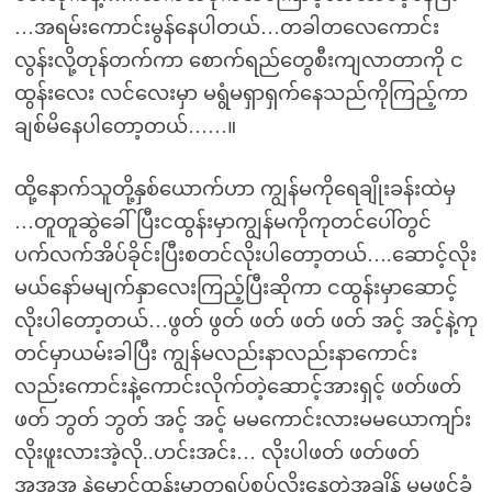
…အရမ်းကောင်းမွန်နေပါတယ်…တခါတလေကောင်း
လွန်းလို့တုန်တက်ကာ စောက်ရည်တွေစီးကျလာတာကို င
ထွန်းလေး လင်လေးမှာ မရွံမရှာရှက်နေသည်ကိုကြည့်ကာ
ချစ်မိနေပါတော့တယ်……။
ထို့နောက်သူတို့နှစ်ယောက်ဟာ ကျွန်မကိုရေချိုးခန်းထဲမှ
…တူတူဆွဲခေါ်ပြီးငထွန်းမှာကျွန်မကိုကုတင်ပေါ်တွင်
ပက်လက်အိပ်ခိုင်းပြီးစတင်လိုးပါတော့တယ်….ဆောင့်လိုး
မယ်နော်မမျက်နှာလေးကြည့်ပြီးဆိုကာ ငထွန်းမှာဆောင့်
လိုးပါတော့တယ်…ဖွတ် ဖွတ် ဖတ် ဖတ် ဖတ် အင့် အင့်နဲ့ကု
တင်မှာယမ်းခါပြီး ကျွန်မလည်းနာလည်းနာကောင်း
လည်းကောင်းနဲ့ကောင်းလိုက်တဲ့ဆောင့်အားရှင့် ဖတ်ဖတ်
ဖတ် ဘွတ် ဘွတ် အင့် အင့် မမကောင်းလားမမယောကျာ်း
လိုးဖူးလားအဲ့လို..ဟင်းအင်း… လိုးပါဖတ် ဖတ်ဖတ်
အအအ နဲ့မောင်ထွန်းမှာတရပ်စပ်လိုးနေတဲ့အချိန် မမဖင်ခံ