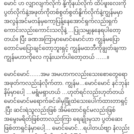
မောင် ဟ လျှာလျက်လိုက် နို့ကိုနယ်လိုက် ထိပ်ဖူးလေးကို
ပွတ်လိုက်နဲ့အဖုတ်ကိုတစ်စွတ်စွတ်နိူက်လိုက်နဲ့ကျွန်မမှာ
အလွန်အင်မတန်မှကော့ပြန့်နေအောင်ရှက်လည်းရှက်
ကောင်းလည်းကောင်းသလိုနဲ့ …ပြုသမျှနုနေရပါတော့
တယ်။ ပြီး ခဏအကြာမှာမောင်မောင်ဟာ ကျွန်မပြော
တောင်မပြောချင်တော့ဘူးရှင့် ကျွန်မထဘီကိုချွတ်ချကာ
ကျွန်မဟာကိုလေ ကုန်းယက်ပါတော့တယ် ……။
မောင်မောင်……အမ အမဟာကလည်းသေးစောတွေရော
အဖုတ်ကလည်းနံလိုက်တာ. ကျွန်မ…မောင်မောင် နင်ဘုန်း
နိမ့်မှာပေါ့ …မရွံမရှာဟယ် …ဟုတ်ရင်လည်းဟုတ်တယ်
မောင်မောင်မရောက်ခင်ခါမှခြုံထဲသေးပေါက်ထားတာရှင့်
.ပြီး ဆင်းရဲသူလည်းဖြစ် အိမ်ထောင်ရှင်မလည်းဖြစ်
အမွေးမရိတ်ဖြစ်တာလည်းကြာ ရေချိုးမှသာ ပွတ်ဆေး
ဖြစ်တာရှင်နံမှာပေါ့… မောင်မောင်…ရပါတယ်ဗျာ နံလည်း