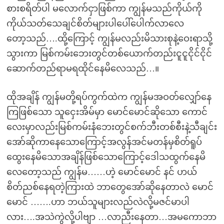
စားစရိတ်ပါ မလောက်ငှာဖြစ်ကာ ကျွန်မသည်ကိုယ်ကို
ကိုယ်သတ်သေချင်စိတ်များပါပေါ်ပေါက်လာလေ
တော့သည်….ထို့ကြောင့် ကျွန်မလည်းမိသားစုနဲ့ဝေးရာသို့
သွားကာ မြစ်ကမ်းဘေးတွင်တစ်ယောက်တည်းငူငူငိုင်ငိုင်
ဆောက်တည်ရာမရထိုင်နေမိလေသည်…။
ထိုအချိန် ကျွန်မတို့ရပ်ကွက်ထဲက ကျွန်မအဝတ်လျှော်နေ
ကြဖြစ်သော သူငှေးအိမ်မှာ မောင်မောင်ဆိုသော ကောင်
လေးမှာလည်းမြစ်ကမ်းနံဘေးတွင်စက်ဘီးတစ်စီးနဲ့သီချင်း
အော်ဆိုကာနေသောကြောင့်အလွန်အင်မတန်မှစိတ်ရူပ်
ထွေးနေမိသောအချိန်ဖြစ်သောကြောင့်ဒေါသထွက်နေမိ
လေတော့သည် ကျွန်မ……ဟဲ့ မောင်မောင် နင် ဟယ်
စိတ်ညစ်နေရတဲ့ကြားထဲ ဘာတွေအော်ဆိုနေတာလဲ မောင်
မောင် …….ဟာ ဘယ်သူများလည်လဲလို့မဇင်မာပါ
လား….အသဲကွဲလို့ပါဗျာ …လာညီးနေတာ…အမကောဘာ