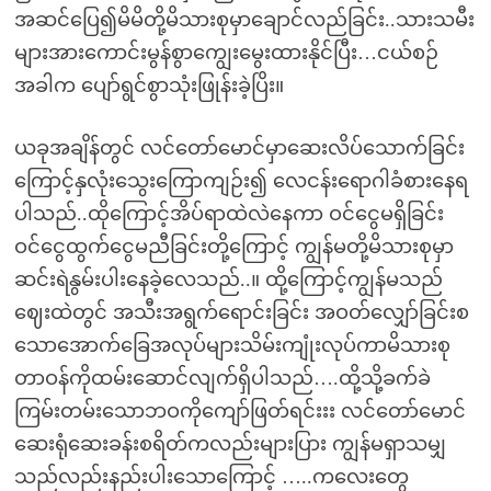
အဆင်ပြေ၍မိမိတို့မိသားစုမှာချောင်လည်ခြင်း..သားသမီး
များအားကောင်းမွန်စွာကျွေးမွေးထားနိုင်ပြီး…ငယ်စဉ်
အခါက ပျော်ရွင်စွာသုံးဖြုန်းခဲ့ပြိး။
ယခုအချိန်တွင် လင်တော်မောင်မှာဆေးလိပ်သောက်ခြင်း
ကြောင့်နှလုံးသွေးကြောကျဉ်း၍ လေငန်းရောဂါခံစားနေရ
ပါသည်..ထိုကြောင့်အိပ်ရာထဲလဲနေကာ ဝင်ငွေမရှိခြင်း
ဝင်ငွေထွက်ငွေမညီခြင်းတို့ကြောင့် ကျွန်မတို့မိသားစုမှာ
ဆင်းရဲနွမ်းပါးနေခဲ့လေသည်..။ ထို့ကြောင့်ကျွန်မသည်
ဈေးထဲတွင် အသီးအရွက်ရောင်းခြင်း အဝတ်လျှော်ခြင်းစ
သောအောက်ခြေအလုပ်များသိမ်းကျုံးလုပ်ကာမိသားစု
တာဝန်ကိုထမ်းဆောင်လျက်ရှိပါသည်….ထို့သို့ခက်ခဲ
ကြမ်းတမ်းသောဘဝကိုကျော်ဖြတ်ရင်းးး လင်တော်မောင်
ဆေးရုံဆေးခန်းစရိတ်ကလည်းများပြား ကျွန်မရှာသမျှ
သည်လည်းနည်းပါးသောကြောင့် …..ကလေးတွေ