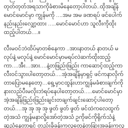
တုတ်တုတ်အရသာကိုခံစားမိနေတော့ပါတယ်..ထိုအချိန်
မောင်မောင်မှာ ကျွန်မကို ….အမ အမ ခဏရပ် ဖင်ပေါက်
နည်းနည်းလျှော့ထား …..မောင်မောင်ဟာ သူလီးကိုထိုး
ထည့်ပါတယ်….။
လီးမဝင်ဘဲထိပ်မှာတစ်နေကာ ..အားနာတယ် နာတယ် မ
လုပ်နဲ့ မလုပ်နဲ့ မောင်မောင်မှာမရပ်လဲဆက်ထိုးထည့်
ကာ….အီး…အား….နဲ့တဖြည်းဖြည်း ကာဆောင့်ထည့်ကာ
လီးဝင်သွားပါတော့တယ်….အဲ့အချိန်မှာရှင့် ဖင်ကနာလိုက်
တာပြောမနေတော့…ရှေ့မှာငထွန်းဟာကျွန်မခံစားချက်ကို
နားလည်ပီးမလိုးဘဲရပ်နေပါတော့တယ်…..မောင်မောင်မှာ
အဲ့အချိန်ဖြည်းဖြည်းချင်းတချက်ချင်းဆောင့်ပါတော့
တယ်….အု အု အု အု ဖွတ် ဖွတ် ဖွတ် ဖင်ထဲကလေထွက်
တဲ့အသံ ကျွန်မနာလို့အော်တဲ့အသံ ဥကိုဖင်ကိုရိုက်သံနဲ့
ဆူညံနေတာရှင့် တည်းခိုခန်းကလူတွေနဲ့တခြားအခန်းကလူ