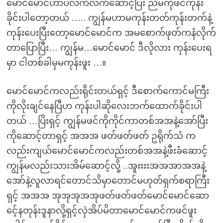
မောင်မောင်ဟာပလက်လက်ဆောင့်ပြီး ညီမကိုဖင်ကုန်း
ခိုင်းပါတော့တယ် ….. ကျွန်မဟာမကုန်းတတ်ကုန်းတက်နဲ့
ကုန်းပေးပြီးတော့မောင်မောင်က အမစောက်ဖုတ်ကနံလိုက်
တာပြောပြီး… ကျွန်မ…မောင်မောင် ဒီလိုလား ကုန်းပေးရ
မှာ ငါတစ်ခါမှမကုန်းဖူး …။
မောင်မောင်ကလည်းရိုင်းတယ်ရှင့် ဒီစောက်ကောင်မကြီး
ကိုလိုးချင်နေပြီဟ ကုန်းပါဆိုလေးဘက်ထောက်ခိုင်းပါ
တယ် …ပြိးရှင့် ကျွန်မဖင်ကိုကိုင်ကာတစ်အအနဲ့အော်ပြီး
ကိုဆောင့်တာရှင့် အအအ ဖတ်ဖတ်ဖတ် ဥရိုက်သံ က
လည်းကျယ်မောင်မောင်ကလည်းတစ်အအနဲ့ဖီးခံဆောင့်
ကျွန်မလည်းသားအိမ်ဆောင့်လို့ ..အူးးးးအအအာအအနဲ့
အော်နဲ့လူလာရင်တောင်သိမှာတောင်မဟုတ်ရှက်စရာကြီး
ရှင့် အအအ အုအုအုအအုဖတ်ဖတ်ဖတ်မောင်မောင်ဆော
င်ေ့နတုန်းဒူနာလို့ရှင့်လှဲအိပ်မိတာမောင်မောင်ကဖင်ဖူး