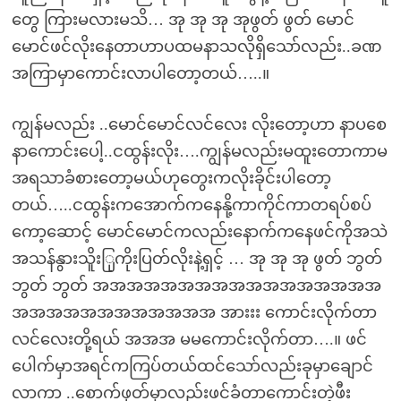
တွေ ကြားမလားမသိ… အု အု အု အုဖွတ် ဖွတ် မောင်
မောင်ဖင်လိုးနေတာဟာပထမနာသလိုရှိသော်လည်း..ခဏ
အကြာမှာကောင်းလာပါတော့တယ်…..။
ကျွန်မလည်း ..မောင်မောင်လင်လေး လိုးတော့ဟာ နာပစေ
နာကောင်းပေါ့..ငထွန်းလိုး….ကျွန်မလည်းမထူးတောကာမ
အရသာခံစားတော့မယ်ဟုတွေးကလိုးခိုင်းပါတော့
တယ်…..ငထွန်းကအောက်ကနေနို့ကာကိုင်ကာတရပ်စပ်
ကော့ဆောင့် မောင်မောင်ကလည်းနောက်ကနေဖင်ကိုအသဲ
အသန်နွားသိူးြုကိုးပြတ်လိုးနဲ့ရှင့် … အု အု အု ဖွတ် ဘွတ်
ဘွတ် ဘွတ် အအအအအအအအအအအအအအအအအ
အအအအအအအအအအအအ အားးး ကောင်းလိုက်တာ
လင်လေးတို့ရယ် အအအ မမကောင်းလိုက်တာ….။ ဖင်
ပေါက်မှာအရင်ကကြပ်တယ်ထင်သော်လည်းခုမှာချောင်
လာကာ ..စောက်ဖုတ်မှာလည်းဖင်ခံတာကောင်းတဲ့ဖီး