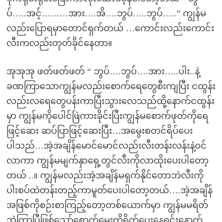
ပ်…..အင့်………အား….အိ….ဘွပ်…..ဘွပ်…..” ကျွန်မ
လည်းပြောရမှာတောင်ရှက်တယ် …ကောင်းလည်းကောင်း
လီးကလည်းတုတ်ခိုင်နေတာ။
အုအုအု ဖတ်ဖတ်ဖတ် “ ဘွပ်….ဘွပ်….အား…..ပါး..နဲ့
ခဏကြာသောကျွန်မလည်းစောက်ရေတွေစီးကျပြီး ငထွန်း
လည်းလရေတွေပန်းကာပြီးသွားလေသည်ထို့နောက်ငထွန်း
မှာ ကျွန်မကိုပေါင်ဖြဲကားခိုင်းပြီးကျွန်မစောက်ဖုတ်ကိုရေ
ဖြင့်ဆေး ဆပ်ပြာဖြင့်ဆေးပြီး…အမွေးစတင်ရိပ်ပေး
ပါသည်…အဲ့အချိန်မောင်မောင်လည်းလီးတန်းလန်းနဲ့ဝင်
လာကာ ကျွန်မမျက်နှာရှေ့တွင်လီးကိုလာထိုးပေးပါတော့
တယ် ..။ ကျွန်မလည်းအဲ့အချိန်မရှက်နိုင်တောဘဲလီးကို
ပါးစပ်ထဲတန်းတည့်ကာမူတ်ပေးပါတော့တယ်….အဲ့အချိန်
အဖြစ်ကိုစဉ်းစာကြည့်တော့တစ်ယောက်မှာ ကျွန်မမရိတ်
ဘဲကြာပြီဖြစ်သော်စောက်မွေးကိုရိတ်ပေးနေရင်းနောက်