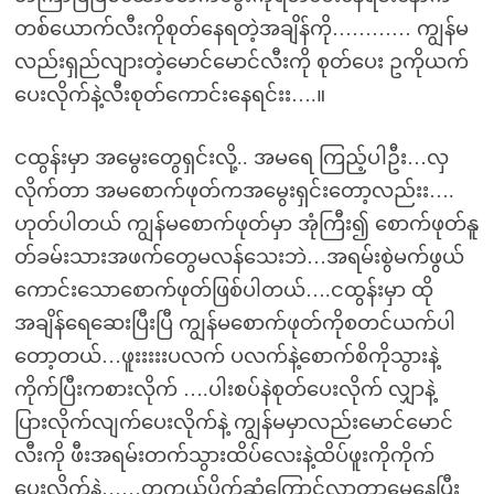
တစ်ယောက်လီးကိုစုတ်နေရတဲ့အချိန်ကို………… ကျွန်မ
လည်းရှည်လျားတဲ့မောင်မောင်လီးကို စုတ်ပေး ဥကိုယက်
ပေးလိုက်နဲ့လီးစုတ်ကောင်းနေရင်းး….။
ငထွန်းမှာ အမွေးတွေရှင်းလို့.. အမရေ ကြည့်ပါဦး…လှ
လိုက်တာ အမစောက်ဖုတ်ကအမွေးရှင်းတော့လည်းး….
ဟုတ်ပါတယ် ကျွန်မစောက်ဖုတ်မှာ အုံကြီး၍ စောက်ဖုတ်နူ
တ်ခမ်းသားအဖက်တွေမလန်သေးဘဲ…အရမ်းစွဲမက်ဖွယ်
ကောင်းသောစောက်ဖုတ်ဖြစ်ပါတယ်….ငထွန်းမှာ ထို
အချိန်ရေဆေးပြီးပြီ ကျွန်မစောက်ဖုတ်ကိုစတင်ယက်ပါ
တော့တယ်…ဖူးးးးးပလက် ပလက်နဲ့စောက်စိကိုသွားနဲ့
ကိုက်ပြီးကစားလိုက် ….ပါးစပ်နဲစုတ်ပေးလိုက် လျှာနဲ့
ပြားလိုက်လျက်ပေးလိုက်နဲ့ ကျွန်မမှာလည်းမောင်မောင်
လီးကို ဖီးအရမ်းတက်သွားထိပ်လေးနဲ့ထိပ်ဖူးကိုကိုက်
ပေးလိုက်နဲ့……တကယ်ပိုက်ဆံကြောင့်လာတာမေ့နေပြီး