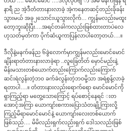
ဟယ် …. မောင်မောင် ….ဒီလိုလုပ်ဗျ ာ အမ မနက်ဖြန် ရ
နာရီ ည အဲ့ဒီတံတားနားလာခဲ့ အဲ့ကနေတဆင့်တည်းခိုခန်း
သွားမယ် အခု၂သောင်းယူသွားလိုက်… ကျွန်မလည်းမထူး
တော့ဘူးဆိုပြီး….အရင်တခါကလည်းဖြစ်ထားတာပဲလေ
ဟုသတ်မှတ်ကာ ပိုက်ဆံယူကာပြန်လာပါတော့တယ်….။
ဒီလိုနဲ့မနက်ဖန်ည ၆ခွဲလောက်မှာကျွန်မလည်းမောင်မောင်
ချိန်းရာတံတားနားလာခဲ့ရာ ..လူခြေတိတ် မှောင်မည်းနဲ့
မိန်းမသားတစ်ယောက်တည်းကြောက်လည်းကြောက်
ဆင်းရဲလွန်းတဲ့ဘ၀ ခက်ခဲလွန်းတဲ့ဘဝမို့သာ အရဲစွန့်လာခဲ့
ရတာပါ….။ တံတားနားလည်းရောက်ရော မောင်မောင်ကို
ရှာကြည့်ရာ မတွေ့သောကြောင့် ရပ်စောင့်နေရင် းတ
အောင့်အကြာ ယောကျာ်းစကားပြောသံတချို့ကြားလို့
ကြည့်မိရာမောင်မောင်နဲ့ ယောကျာ်းလေးတစ်ယောက်
ဖြစ်သည်…. မိမိလည်းရှက်လည်းရှက် ဒေါသလည်းဖြစ်