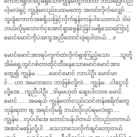
ကောင်း၍ဝင်ငွေမရှိသောကျွန်မတို့ဘဝဟာ ဘယ်ပြေလည်
ပါ့မလဲရှင့် ကျွန်မလည်းပထမတော့ အဝတ်လိုက်လျှော် …
ဘူးခွံကောက်အစရှိသဖြင့်လိုက်ရုန်းကန်ပါသေးတယ် ဒါမဲ
ဘယ်လိုမှလောက်ငှအောင်ရှာဖွေနိုင်ခြင်းမရှိသောကြောင့်
မောင်မောင်ကိုပဲအကူအညီတောင်းခဲ့ရပါတယ်….။
မောင်မောင်အားရပ်ကွက်ထဲလိုက်ရှာကြည့်သော …..သူတို့
အိမ်ရှေ့တွင်ဂစ်တာထိုင်တီးနေသောမောင်မောင်အား
တွေ့၍ ကျွန်မ……..မောင်မောင် လာပါဦး မောင်မာ
င်….ဟာ အမလာလေ ဘာဖြစ်လို့လဲ… ကျွန်မ…ငါငွေလို
လို့အေ…ကူညီပါဦး ..ဒါမှမဟုတ် ချေးပါလား။ မောင်
မောင်……အမရယ် ကျွန်တော်လည်းသင်တန်းစရိတ်တွေ
ဘုန်းရတာ ဗျ အရင်လိုမရှိ ဘယ်လိုလုပ်ရမလဲဗျာ….
ကျွန်မ…လုပ်ပါအေ တောင်းပန်ပါတယ် ငါလည်းတကယ်
အဆင်မပြေလို့ပါ …သေသာသေလိုက်ချင်တော့တယ်