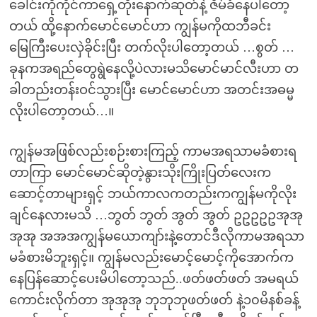
ခေါင်းကိုကိုင်ကာရှေ့တိုးနောက်ဆုတ်နဲ့ ဇိမ်ခံနေပါတော့
တယ် ထို့နောက်မောင်မောင်ဟာ ကျွန်မကိုထဘီခင်း
မြေကြီးပေးလှဲခိုင်းပြီး တက်လိုးပါတော့တယ် …စွတ် …
ခုနကအရည်တွေရွဲနေလို့ပဲလားမသိမောင်မာင်လီးဟာ တ
ခါတည်းတန်းဝင်သွားပြီး မောင်မောင်ဟာ အတင်းအဓမ္မ
လိုးပါတော့တယ်…။
ကျွန်မအဖြစ်လည်းစဉ်းစားကြည့် ကာမအရသာမခံစားရ
တာကြာ မောင်မောင်ဆိုတဲ့နွားသိုးကြိုးပြတ်လေးက
ဆောင့်တာများရှင့် ဘယ်ကာလကတည်းကကျွန်မကိုလိုး
ချင်နေလားမသိ …ဘွတ် ဘွတ် အွတ် အွတ် ဥဥဥဥဥအုအု
အုအု အအအကျွန်မယောကျာ်းနဲ့တောင်ဒီလိုကာမအရသာ
မခံစားမိဘူးရှင့်။ ကျွန်မလည်းမောင့်မောင့်ကိုအောက်က
နေပြန်ဆောင့်ပေးမိပါတော့သည်..ဖတ်ဖတ်ဖတ် အမရယ်
ကောင်းလိုက်တာ အုအုအု ဘုဘုဘုဖတ်ဖတ် နဲ့၁၀မိနစ်ခန့်