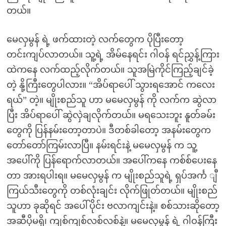
တယ်။
မေလှမွန် ရဲ့ ဖက်ထားတဲ့ လက်တွေက ပိုပြီးတော့
တင်းကျပ်လာတယ်။ သူ့ရဲ့ အိမ်နေရင်း ဂါဝန် ရင်ညွှန့်ကြား
ထဲကနေ လက်ထည့်လိုက်တယ်။ သူအမြဲကိုင်ကြည့်ချင်ခဲ့
တဲ့ နို့ကြီးတွေပါလား။ “အိပ်ရာပေါ် သွားရအောင် ကလေး
ရယ်” တဲ့။ မျိုးစည်သူ ဟာ မမေလှမွန် ကို လက်က ဆွဲလာ
ပြီး အိပ်ရာပေါ် ဆွဲလှဲချလိုက်တယ်။ မရသေးဘူး နူတ်ခမ်း
တွေကို ပြန်နမ်းတော့တာပဲ။ ဒီတစ်ခါတော့ အနမ်းတွေက
တော်တော်ကြမ်းလာပြီ။ နမ်းရင်းနဲ့ မမေလှမွန် က သူ့
အပေါ်ကို ပြန်ရောက်လာတယ်။ အပေါ်ကနေ ကစ်စ်ပေးနေ
တာ အားရပါးရ။ မမေလှမွန် က မျိုးစည်သူရဲ့ ရှပ်အင်္က ျီ
ကြယ်သီးတွေကို တစ်လုံးချင်း လိုက်ဖြုတ်တယ်။ မျိုးစည်
သူဟာ ခုဆိုရင် အပေါ်ပိုင်း ဗလာကျင်းနဲ့။ စစ်သားဆိုတော့
အဆီပိုမရှိ၊ ကျစ်ကျစ်လစ်လစ်နဲ့။ မမေလှမွန် ရဲ့ ဂါဝန်ကြီး