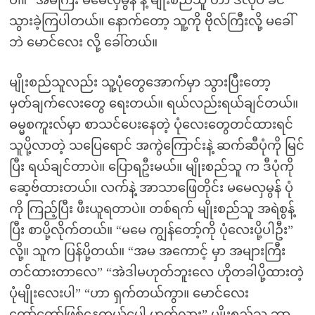
ပါ။” အမကြီး မမေလှမွန် နဲ့ မျိုးစည်သူ ဟာ ဒီလိုပဲ ခင်
သွားခဲ့ကြပါတယ်။ နောက်တော့ သူ့ကို ဗိုလ်ကြီးလို့ မခေါ်
ဘဲ မောင်လေး လို့ ခေါ်တယ်။
မျိုးစည်သူလည်း သူ့ပုံတွေအောက်မှာ သွားပြီးတော့
မှတ်ချက်လေးတွေ ရေးတယ်။ ရယ်လည်းရယ်ချင်တယ်။
ဓမ္မစကူးလ်မှာ စာသင်ပေးနေတဲ့ ပုံလေးတွေတင်ထားရင်
သူပို့လာတဲ့ သပြေရောင် အကွဲကြောင်းနဲ့ ဆက်ဆီပုံကို မြင်
ပြီး ရယ်ချင်တာပဲ။ ပြောရဦးမယ်။ မျိုးစည်သူ က ဒီပုံကို
ဆေ့ဗ်ထားတယ်။ လက်နဲ့ အာသာဖြေတိုင်း မမေလှမွန် ပုံ
ကို ကြည့်ပြီး ဖီးယူရတာပဲ။ တစ်ရက် မျိုးစည်သူ အရဲစွန့်
ပြီး စာပို့လိုက်တယ်။ “မမေ ကျွန်တော့်ကို ပုံလေးပို့ပါဦး”
လို့။ သူက ပြန်ပို့တယ်။ “အမ အကောင့် မှာ အများကြီး
တင်ထားတာလေ” “အဲဒါမဟုတ်ဘူးလေ ဟိုတခါပို့ထားတဲ့
ပုံမျိုးလေးပါ” “ဟာ ရှက်တယ်ကွာ။ မောင်လေး
တော်တော်ဖြစ်နေတယ်ပေါ့ ဟုတ်လား” မျိုးစည်သူ ဘာ