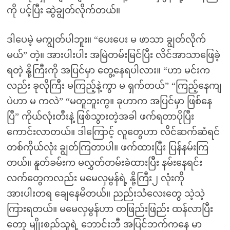
ကို ပင့်ပြီး ဆွဲချွတ်လိုက်တယ်။
ဒါပေမဲ့ မကျွတ်ပါဘူး။ “ပေးပေး မ ဖာသာ ချွတ်လိုက်
မယ်” တဲ့။ အားပါးပါး အမြဲတမ်းမြင်ပြီး လိင်အာသာဖြေခဲ့
ရတဲ့ နို့ကြီးကို အပြင်မှာ တွေ့နေရပါလား။ “ဟာ မင်းက
လည်း ခုလိုကြီး မကြည့်နဲ့ကွာ မ ရှက်တယ်” “ကြည့်နေကျ
ပဲဟာ မ ကလဲ” “မတူဘူးကွ။ ခုဟာက အပြင်မှာ ဖြစ်နေ
ပြီ” ကိုယ်လုံးတီးနဲ့ ဖြစ်သွားတဲ့အခါ ဖက်ရတာပိုပြီး
ကောင်းလာတယ်။ ဒါကြောင့် လူတွေဟာ လိင်ဆက်ဆံရင်
တစ်ကိုယ်လုံး ချွတ်ကြတာပါ။ ဖက်ထားပြီး ပြန်နမ်းကြ
တယ်။ နူတ်ခမ်းက မလွှတ်တမ်းခဲထားပြီး နမ်းနေရင်း
လက်တွေကလည်း မမေလှမွန်ရဲ့ နို့ကြီး၂ လုံးကို
အားပါးတရ ချေနေမိတယ်။ ညည်းသံလေးတွေ သဲ့သဲ့
ကြားရတယ်။ မမေလှမွန်ဟာ တဖြည်းဖြည်း ထန်လာပြီး
တော့ မျိုးစည်သူရဲ့ ဘောင်းဘီ အပြင်ဘက်ကနေ မာ