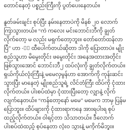
တောင်နေတဲ့ ပစ္စည်းကြီးကို ပွတ်ပေးနေတယ်။
နူတ်ခမ်းချင်း စုပ်ပြီး နမ်းနေတာပဲကို မိနစ် ၂၀ လောက်
ကြာသွားတယ်။ “ကဲ ကလေး မင်းဘောင်းဘီကို ချွတ်
လိုက်တော့ မ လည်း မရှက်တော့ဘူး။ တော်တော်ထန်လာ
ပြီ” ဟာ -ီး ထီပေါက်တယ်ဆိုတာ ဒါကို ပြောတာပဲ။ မျိုး
စည်သူဟာ မိမွေးတိုင်း ဖမွေးတိုင်း အနေအထားအတိုင်း
ဖြစ်သွားအောင် ဘောင်းဘီ၂ ထပ်လုံးကို ချွတ်လိုက်တယ်။
ရှယ်ကိုယ်လုံးကြီးနဲ့ မမေလှမွန်ဟာ အောက်ကို ကုန်းဆင်း
သွားပြီး မာနေတဲ့ မျိုးစည်သူရဲ့ လိင်တံကြီး ထိပ်ကို ငုံထား
လိုက်တယ်။ ပါးစပ်ထဲမှာ ငုံထားပြီးတော့ လျှာနဲ့ လိုက်
လျက်နေတယ်။ “ကန်တော့နော် မမေ” မမေက ဘာမှ ပြန်မ
ပြောဘူး။ ထိပ်ဖျားကို ငုံထားရာကနေ အားရပါးရ စုပ်
ထည့်လိုက်တယ်။ ဝါရင့်တာ သိသာတယ်။ ဒီလောက်
ပါးစပ်ထဲထည့် စုပ်နေတာ လုံးဝ သွားနဲ့ မကိုက်မိဘူး။