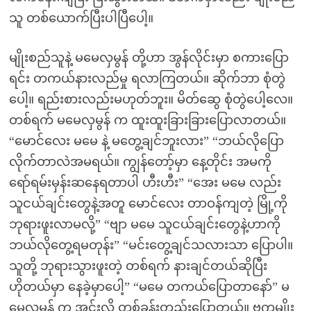
သူ တစ်ယောက်ပြီးပါပြီပေါ့။
မျိုးစည်သူနဲ့ မမေလှမွန် တို့ဟာ အွန်လိုင်းမှာ စကားပြော
ရင်း တကယ်နားလည်မှု ရလာကြတယ်။ ဆိုက်ဘာ စုံတွဲ
ပေါ့။ ရည်းစားလည်းမဟုတ်ဘူး။ မိတ်ဆွေ စုံတွဲပေါ့လေ။
တစ်ရက် မမေလှမွန် က ထူးထူးခြားခြားပြောလာတယ်။
“မောင်လေး မမေ နဲ့ မတွေ့ချင်ဘူးလား” “ဘယ်လိုပြော
လိုက်တာလဲအမရယ်။ ကျွန်တော့်မှာ နေ့တိုင်း အမကို
ရော်ရမ်းမှန်းဆနေရတာပါ ဟီးဟီး” “အေး မမေ လည်း
သူငယ်ချင်းတွေနဲ့အတူ မောင်လေး တာဝန်ကျတဲ့ မြို့ကို
ဘုရားဖူးလာမလို့” “ဗျာ မမေ သူငယ်ချင်းတွေနဲ့ဟာကို
ဘယ်လိုတွေ့ရမတုန်း” “မင်းတွေ့ချင်သလားသာ ပြောပါ။
သူတို့ ဘုရားသွားဖူးတဲ့ တစ်ရက် နားချင်တယ်ဆိုပြီး
ဟိုတယ်မှာ နေခဲ့မှာပေါ့” “မမေ တကယ်ပြောတာနော်” မ
မေလှမွန် က အင်းလို့ တစ်ခွန်းတည်းပြောတယ်။ ဗကမျိုး