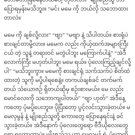
ပြောရမှန်းမသိဘူး။ “မင်း မမေ ကို ဘယ်လို သဘောထား
တာလဲ။
မမေ ကို ချစ်လို့လား” “ဗျာ” “မဗျာ နဲ့ သိပါတယ်။ စားရုံပဲ
စားချင်တာမို့လား။ မမေက လည်း ကိုယ့်ထက်အများကြီး
ငယ် တဲ့ သူနဲ့ တရားဝင် မတွဲပါဘူး မကြောက်ပါနဲ့” “အဲဒီ
လောက်ကြီး မဟုတ်ပါဘူး မမေ ရယ်။ ပုံလေးကြည့်ချင်လို့
ပါ” “မသိဘူးကွာ။ မမေကို စားချင်ရုံ သက်သက်ပဲ စိတ်ထဲ
ထားတဲ့ သူကို မပို့ပါရစေနဲ့။ တကယ်ချစ်ခင် တက်မက်
တယ် သံယောဇဉ် ရှိတယ်ဆိုမှ စဉ်းစားမယ်။ မေ လည်း
မောင်လေးကို သဘောကျပါတယ်” “ဗျာ ဟုတ်” အဲဒီနေ့
ကတော့ ပုံမပို့ပေးဘူး။ ပိုပြီးတော့ ပွင့်လင်းသွားခဲ့တယ်။ မ
မေလှမွန် နဲ့ မျိုးစည်သူတို့ စကားတွေ ပြောနေရင်းနဲ့ ခင်
သွားခဲ့တယ်။ အဲဒီနောက် ပုံလေးတွေရော ဗီဒီယိုလေးတွေ
ရော ရတော့တာပဲ။ မျိုးစည်သူ ဟာ မေလှမွန် ရဲ့ ပုံတွေကို