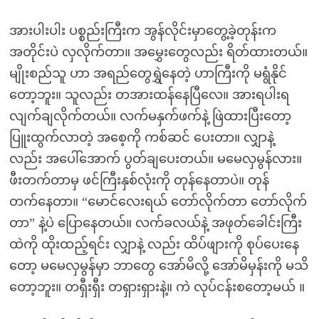
အားပါးပါး ပစ္စည်းကြီးက အွန်လိုင်းမှာတွေ့ခဲ့တုန်းက
အတိုင်းပဲ လှလိုက်တာ။ အမွှေးတွေလည်း ရိတ်ထားတယ်။
မျိုးစည်သူ ဟာ အရည်တွေရွှဲနေတဲ့ ဟာကြီးကို မရွံနိုင်
တော့ဘူး။ သူလည်း တအားထန်နေပြီလေ။ အားရပါးရ
လျက်ချလိုက်တယ်။ လက်မနှက်ဖက်နဲ့ ဖြဲထားပြီးတော့
ပြူးထွက်လာတဲ့ အစေ့ကို ကစ်ဆင် ပေးတာ။ လျှာနဲ့
လည်း အပေါ်အောက် ပွတ်ချပေးတယ်။ မမေလှမွန်လား။
ဖီးတက်တာမှ ဖင်ကြီးနှစ်လုံးကို တုန်နေတာပဲ။ တုန်
တက်နေတာ။ “မောင်လေးရယ် တော်လိုက်တာ တော်လိုက်
တာ” နဲ့ပဲ ပြောနေတယ်။ လက်ခလယ်နဲ့ အဖုတ်ခေါင်းကြီး
ထဲကို ထိုးထည့်ရင်း လျှာနဲ့ လည်း ထိပ်ဖျားကို စုပ်ပေးနေ
တော့ မမေလှမွန်မှာ ဘာတွေ အော်မိလို့ အော်မိမှန်းကို မသိ
တော့ဘူး။ တရှီးရှီး တရှားရှားနဲ့။ ကဲ လုပ်ငန်းစတော့မယ် ။