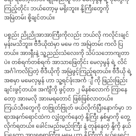
ကြည့်တိုင်း ဘယ်တော့မှ မရိုးဘူး။ နို့ကြီးတွေကို
အမြဲတမ်း စို့ချင်တယ်။
ပစ္စည်း ညိုညိုအာအာကြီးကိုလည်း ဘယ်လို ကလိုင်းချင်
မှန်းမသိဘူး။ ဗီဒီယိုထဲမှာ မမေ က အမြဲတမ်း ကလိ ပြ
တယ်။ အားရှီးနဲ့ သူ့ညည်းသံလေးကို သိပ်သဘောကျတာ
ပဲ။ တစ်ရက်တစ်ရက် အာသာဖြေတိုင်း မေလှမွန် ရဲ့ လိင်
အင်္ဂါကလိပြတဲ့ ဗီဒီယိုကို အမြဲဖွင့်ကြည့်ရတယ်။ ဗီဒီယို ရဲ့
အစမှာ မမေလှမွန် ဟာ သူ့ရင်ဖုံးအင်္က ျီ ကို ဖြည်းဖြည်း
ချင်းဖွင့်တယ်။ အင်္ကျီကို ဖွင့်တာ ၂ မိနစ်လောက် ကြာနေ
တော့ အားမလို အားမရတောင် ဖြစ်ဖြစ်လာတယ်။
ကြယ်သီးတွေကို တဗြုတ်ဗြုတ် ဖယ်လိုက်ပြီးနောက်မှာ ဘ
ရာအနက်ရောင်ထဲက လျှံထွက်နေတဲ့ နို့ကြီး နှစ်မွှာကို တွေ့
လိုက်ရတယ်။ ခေါင်းမည်းမည်းကြီး နဲ့ တုန်နေတဲ့ နို့ကို နယ်
ပြနေတာ အားရစရာကြီး။ မမေ ဟာ နို့ကြီးကို နယ်နေရင်း