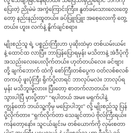
လို့ သေချာမြင်နေရတယ်။ သပြေသီးမှည့်ရောင် ဘက်ကို
ပြေးတဲ့ ညိုမဲမဲ အကွဲကြောင်းကြီး။ နူတ်ခမ်းသားလေးတွေ
တော့ နည်းနည်းထူတယ်။ ခပ်ပြူးပြူး အစေ့လေးကို တွေ့
တယ်။ ဟူး။ လက်နဲ့ နိူက်ချင်စရာ။
မျိုးစည်သူ ရဲ့ ပစ္စည်းကြီးဟာ ပုဆိုးထဲမှာ တစ်ယမ်းယမ်း
နဲ့ ထောင်ထ လာပြီ။ ဘာပြန်ပြောရမှန်း မသိတာနဲ့ အဲဒီပုံကို
အသည်းလေးပေးလိုက်တယ်။ ဟုတ်တယ်လေ။ ခင်ဗျား
တို့ ချက်ဘောက် ထဲကို စော်ကြီးတစ်ပွေက ဝတ်လစ်စလစ်
တကယ့် ဖူးပုံကြီး ရိုက်ပို့လာရင် ဘာလုပ်မလဲ။ ဘာလုပ်ရ
မှန်း မသိဘူးမို့လား။ ပြီးတော့ စာတက်လာတယ်။ “ဟာ
သွားပါပြီ မှားပို့တာ” “ရပါတယ် အမ။ မရှက်ပါနဲ့
ကျွန်တော် ဘယ်သူ့ကိုမှ မပြောပါဘူး” လို့ မျိုးစည်သူ ပြန်
ပို့လိုက်တာ။ “ရှက်လိုက်တာ သေချင်တာပဲ ဗိုလ်ကြီးရယ်။
ကန်တော့နော်။ သူငယ်ချင်းမ တစ်ယောက်ကို လှမ်းစတာ