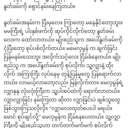
နူတ်ခမ်းကို ရှောင်နမ်းနေကြတယ်။
နူတ်ခမ်းအနမ်းက ပြီးမှလေ။ ကြာတော့ မနေနိုင်တော့ဘူး။
မမကြီးရဲ့ ပါးနှစ်ဖက်ကို ဆုပ်ကိုင်လိုက်တော့ နူတ်ခမ်း
လေးက ထော်လာတယ်။ မျိုးစည်သူက အပေါ်နူတ်ခမ်းကို
ငုံပြီးတော့ စုပ်ပစ်လိုက်တယ်။ မမေလှမွန် က ချက်ခြင်း
ပြန်မနမ်းသေးဘူး အလိုက်သင့်လေး ငြိမ်ခံနေတယ်။ မျိုး
စည်သူ က အပေါ်နူတ်ခမ်းကို စုပ်လိုက်၊ သူ့လျှာနဲ့ ထိုး
လိုက် အကြာကြီး လုပ်နေမှ တုန့်ပြန်မှုတွေ ပြန်ရောက်လာ
တယ်။ လာမယ့်လာတော့လည်း မြန်လိုက်တာ။ မေလှမွန်ရဲ့
လျှာနုနု လုံးလုံးကြီးက သူ့ပါးစပ်ထဲကို ရောက်လာတယ်။
လျှာလျှာခြင်း နမ်းကြတာ ဆိုတာ လျှာခြင်းပဲ ချစ်သူတွေ
ဖြစ်သွားကြသလိုလို။ “လျှာလေးထုတ်ပေးပါ မရယ်။
မောင် စုပ်ချင်လို့” မေလှမွန်က ငြိမ်နေပေးတယ်။ သူ့လျှာ
ကြီးကို မျိုးစည်သူဟာ တက်တက်မက်မက် စုပ်လိုက်