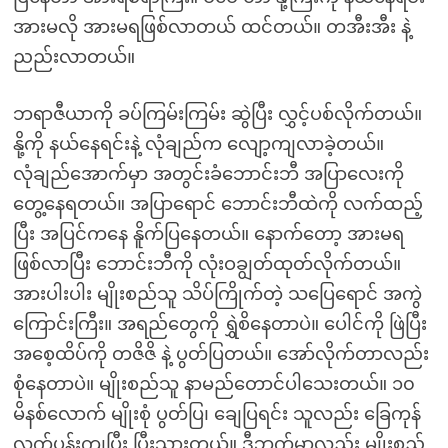
အားမလို အားမရဖြစ်လာတယ် ထင်တယ်။ တအီးအီး နဲ့
ညည်းလာတယ်။
ဘရာဇီယာကို ခပ်ကြမ်းကြမ်း ဆွဲပြီး လွှင့်ပစ်လိုက်တယ်။
နို့ကို နယ်နေရင်းနဲ့ လုံချည်က လျော့ကျလာခဲ့တယ်။
လုံချည်အောက်မှာ အတွင်းခံဘောင်းဘီ အပြာလေးကို
တွေ့နေရတယ်။ အပြာရောင် ဘောင်းဘီထဲကို လက်ထည့်
ပြီး အပြင်ကနေ နိူက်ပြနေတယ်။ နောက်တော့ အားမရ
ဖြစ်လာပြီး ဘောင်းဘီကို လုံးဝချွတ်ထုတ်လိုက်တယ်။
အားပါးပါး မျိုးစည်သူ သိပ်ကြိုက်တဲ့ သပြေရောင် အကွဲ
ကြောင်းကြီး။ အရည်တွေကို ရွှဲစိနေတာပဲ။ ပေါင်ကို ဖြဲပြီး
အစေ့ထိပ်ကို တဇိဇိ နဲ့ ပွတ်ပြတယ်။ အော်လိုက်တာလည်း
စုံနေတာပဲ။ မျိုးစည်သူ နာမည်တောင်ပါသေးတယ်။ ၁၀
မိနစ်လောက် မျိုးစုံ ပွတ်ပြ၊ ချေပြရင်း သူလည်း ခြေကုန်
လက်ပန်းကျပြီး ပြီးသွားတယ်။ ဒီဘက်မှာလည်း မျိုးစည်