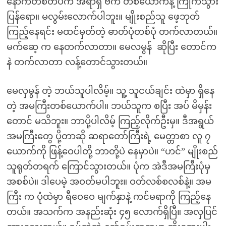
နောက်တစ်တပ်က အရာရှိ ဗက တစ်ယောက်နဲ့ ကြိုက်သွား
ပြန်ရော။ မလွမ်းလောက်ပါဘူး။ မျိုးစည်သူ ဖေ့ဘုတ်
ကြည့်နေရင်း မထင်မှတ်တဲ့ ဓာတ်ပုံတစ်ပုံ တက်လာတယ်။
မက်ဆေ့ က နေတက်လာတာ။ မေလမွန် ဆိုပြီး တောင်က
နဲ တက်လာတာ လန့်တောင်သွားတယ်။
မေလှမွန် တဲ့ ဘယ်သူပါလိမ့်။ သူ့ သူငယ်ချင်း ထဲမှာ ရှိနေ
တဲ့ အမကြီးတစ်ယောက်ပါ။ ဘယ်သူက စပြီး အပ် မိမှန်း
တောင် မသိဘူး။ ဘာပို့ပါလိမ့် ကြည့်လိုက်ဦးမှ။ ဒီအရွယ်
အမကြီးတွေ ပို့တာဆို ဆရာတော်ကြီးရဲ့ မေတ္တာစာ လူ ၇
ယောက်ကို ဖြန့်ဝေပါတို့ ဘာတို့ပဲ နေမှာပဲ။ “ဟင်” မျိုးစည်
သူရုတ်တရက် ကြောင်သွားတယ်။ ပုံက အဲဒီအမကြီးပုံမှ
အစစ်ပဲ။ ဒါပေမဲ့ အဝတ်မပါဘူး။ ဝတ်လစ်စလစ်နဲ့။ အမ
ကြီး က ပုံထဲမှာ ရီဝေဝေ မျက်နှာနဲ့ ကင်မရာကို ကြည့်နေ
တယ်။ အသက်က အနည်းဆုံး ၄၅ လောက်ရှိပြီ။ အလှပြင်