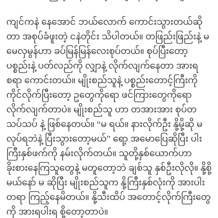
ကျင်ကနဲ နေအောင် ဘယ်လောက် ကောင်းသွားတယ်ဆို
တာ အစုပ်ခံဖူးတဲ့ ငနဲတိုင်း သိပါတယ်။ တဖြည်းဖြည်းနဲ့ မ
မေလှမွန်ဟာ ခပ်မြန်မြန်လေးစုပ်တယ်။ စုပ်ပြီးတော့
ပစ္စည်းနဲ့ ပတ်လည်ကို လျှာနဲ့ လိုက်လျက်နေတာ အားရ
စရာ ကောင်းတယ်။ မျိုးစည်သူနဲ့ ပစ္စည်းတောင့်ကြီးကို
ကိုင်လိုက်ပြီးတော့ ဥတွေကိုရော ဖင်ကြားတွေကိုရော
လိုက်လျက်တာပဲ။ မျိုးစည်သူ ဟာ တအားအား စုပ်တ
သပ်သပ် နဲ့ ဖြစ်နေတယ်။ “မ ရယ်။ နားလိုက်ဦး နို့မို့ဆို မ
လုပ်ရဘဲနဲ့ ပြီးသွားတော့မယ်” ရော့ အမောပြေဆိုပြီး ပါး
ကြီးနှစ်ဖက်ကို နမ်းလိုက်တယ်။ သူတို့နှစ်ယောက်ဟာ
ခိုးစားနေကြသူတွေနဲ့ မတူတော့ဘဲ ချစ်သူ နှစ်ဦးလိုလို။ နို့စို့
မယ်နော် မ ဆိုပြီး မျိုးစည်သူက နို့ကြီးနှစ်လုံးကို အားပါး
တရာ ကြည့်နေမိတယ်။ နို့သီးထိပ် အတောင့်လိုက်ကြီးတွေ
ကို အားရပါးရ စို့တော့တာပဲ။