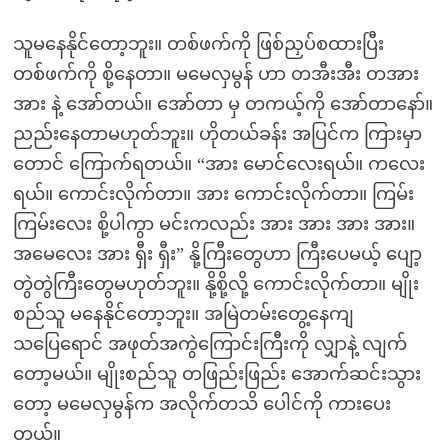
သူမနေနိုင်တော့ဘူး။ တစ်ဖက်ကို ဖြစ်ညှပ်စထားပြီး
တစ်ဖက်ကို စို့နေတာ။ မမေလှမွန် ဟာ တအီးအီး တအား
အား နဲ့ အော်တယ်။ အော်တာ မှ တကယ့်ကို အော်တာနော်။
ညည်းနေတာမဟုတ်ဘူး။ ဟိုတယ်ခန်း အပြင်က ကြားမှာ
တောင် ကြောက်ရတယ်။ “အား မောင်လေးရယ်။ ကလေး
ရယ်။ ကောင်းလိုက်တာ။ အား ကောင်းလိုက်တာ။ ကြမ်း
ကြမ်းလေး စို့ပါကွာ မင်းကလည်း အား အား အား အား။
အမေလေး အား ရှီး ရှီး” နို့ကြီးတွေဟာ ကြီးပေမယ့် ပျော့
တွဲတွဲကြီးတွေမဟုတ်ဘူး။ နို့စို့လို့ ကောင်းလိုက်တာ။ မျိုး
စည်သူ မနေနိုင်တော့ဘူး။ အမြဲတမ်းတွေ့နေကျ
သပြေရောင် အဖုတ်အကွဲကြောင်းကြီးကို လျှာနဲ့ လျက်
တော့မယ်။ မျိုးစည်သူ တဖြည်းဖြည်း အောက်ဆင်းသွား
တော့ မမေလှမွန်က အလိုက်တသိ ပေါင်ကို ကားပေး
တယ်။