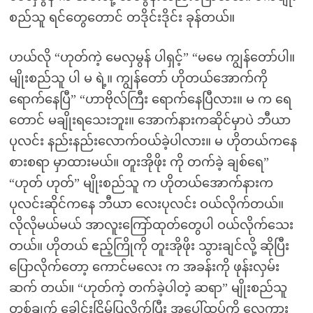
စည်သူ ရင်တွေတောင် တဒိုင်းဒိုင်း ခုန်တယ်။
ဟယ်လို “ဟုတ်ကဲ့ မေလှမွန် ပါရှင့်” “မမေ ကျွန်တော်ပါ။
မျိုးစည်သူ ပါ မ ရဲ့။ ကျွန်တော် ဟိုတယ်အောက်ကို
ရောက်နေပြီ” “ဟာဗိုလ်ကြီး ရောက်နေပြီလား။ မ က ရေ
တောင် မချိုးရသေးဘူး။ အောက်နားကဆိုင်မှာပဲ ဘီယာ
ပုလင်း နည်းနည်းလောက်ဝယ်ခဲ့ပါလား။ မ ဟိုတယ်ကနေ
စားစရာ မှာထားမယ်။ တူးအိုဖိုး ကို တက်ခဲ့ ချစ်ရေ”
“ဟုတ် ဟုတ်” မျိုးစည်သူ က ဟိုတယ်အောက်နားက
ပုလင်းဆိုင်ကနေ ဘီယာ လေးပုလင်း ဝယ်လိုက်တယ်။
လိုလိုမယ်မယ် အာလူးကြော်ထုတ်တွေပါ ဝယ်လိုက်သေး
တယ်။ ဟိုတယ် ဧည့်ကြိုကို တူးအိုဖိုး သွားချင်လို့ ဆိုပြီး
ပြောလိုက်တော့ ကောင်မလေး က အခန်းကို ဖုန်းလှမ်း
ဆက် တယ်။ “ဟုတ်ကဲ့ တက်ခဲ့ပါတဲ့ ဆရာ” မျိုးစည်သူ
တစ်ချက် ခေါင်းငြိမ့်ပြလိုက်ပြီး အပေါ်ထပ်ကို လှေကား