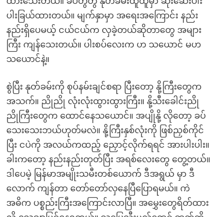
ထားသေးတယ်။ ခပ်တွဲတွဲ နုတ်ခမ်းထူထူမှာ ဆိုးဆေးပါး
ပါးခြယ်ထားတယ်။ မျက်နှာမှာ အရေးအကြောင်း နည်း
နည်းရှိပေမယ့် ငယ်ငယ်က လှခဲ့တယ်ဆိုတာတွေ အများ
ကြီး ကျန်သေးတယ်။ ပါးစပ်လေးက ဟ သယောင် မဟ
သယောင်နဲ့။
စွဲပြီး နုတ်ခမ်းကို စုပ်နမ်းချင်စရာ ပြီးတော့ နို့ကြီးတွေက
အသက်။ ညိုညို လုံးလုံးထွားထွားကြီး။ နို့သီးခေါင်းညို
ညိုကြီးတွေက ထောင်နေသယောင်။ အပျိုနို့ လိုတော့ ခပ်
သေးသေးဘယ်ဟုတ်မလဲ။ နို့ကြီးနှစ်လုံးကို ဖြစ်ညှစ်ကိုင်
ပြီး ငပဲကို အလယ်ကထည့် ညှောင့်လိုက်ရရင် အားပါးပါး။
ခါးကတော့ နည်းနည်းတုတ်ပြီး အရစ်လေးတွေ တွေ့တယ်။
ဒါပေမဲ့ မြန်မာအမျိုးသမီးတစ်ယောက် ဒီအရွယ် မှာ ဒီ
လောက် ကျန်တာ တော်တော်လှနေပြီပြောရမယ်။ ကဲ
အဓိက ပစ္စည်းကြီးအကြောင်းလာပြီ။ အမွှေးတွေရိတ်ထား