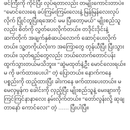
ဖင်ကြီးကို ကိုင်ပြီး လုပ်ရတာလည်း တမျိုးကောင်းတာပဲ။
“မောင်လေးရေ ခပ်ကြမ်းကြမ်းလေးနဲ့ မြန်မြန်လေးလုပ်
လိုက် ပြိုင်တူပြီးရအောင် မမ ပြီးတော့မယ်” မျိုးစည်သူ
လည်း စိတ်ကို လွှတ်ပေးလိုက်တယ်။ တဒိုင်းဒိုင်းနဲ့
ဆက်တိုက် အချက်နှစ်ဆယ်လောက် ဆောင့်ပေးလိုက်
တယ်။ သူ့တကိုယ်လုံးက အကြောတွေ တုန်ယီပြီး ပြီးသွား
တယ်။ သုတ်ရည်တွေလည်း ဘယ်လောက်တောင်ပန်း
ထွက်သွားတယ်မသိဘူး။ “ဆွဲမထုတ်နဲ့ဦး မောင်လေးရယ်။
မ ကို ဖက်ထားပေးပါ” တဲ့ ပြောတယ်။ နောက်ကနေ
ပစ္စည်းကို ထည့်ထားပြီး ခါးကနေ ဖက်ထားပေးတယ်။ မ
မေလှမွန်က ခေါင်းကို လှည့်ပြီး မျိုးစည်သူနဲ့ မေးဖျားကို
ကြင်ကြင်နာနာလေး နမ်းလိုက်တယ်။ “တော်လွန်းလို့ ဆုချ
တာနော် ကောင်လေး” တဲ့ …… ပြီးပါပြီ။