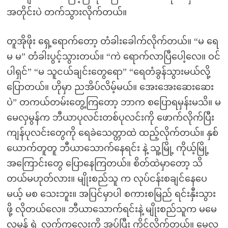
အတိုင်းပဲ တက်သွားလိုက်တယ်။
တူအိုဖိုး ရှေ့ရောက်တော့ တံခါးခေါက်လိုက်တယ်။ “မ ရေ
မ မ” တံခါးပွင့်သွားတယ်။ “ကဲ ရောက်လာပြီပေါ့လေ။ ဝင်
ပါရှင်” “မ သူငယ်ချင်းတွေရော” “ရေတံခွန်သွားမယ်လို့
ပြောတယ်။ ဟိုမှာ ညအိပ်လိမ့်မယ်။ အေးအေးဆေးဆေး
ပဲ” တကယ်တမ်းတွေ့ကြတော့ ဘာက စပြောရမှန်းမသိ။ မ
မေလှမွန်က ဘီယာပုလင်းတစ်ပုလင်းကို ဖောက်လိုက်ပြီး
ကျန်ပုလင်းတွေကို ရေခဲသေတ္တာထဲ ထည့်လိုက်တယ်။ နှစ်
ယောက်တူတူ ဘီယာသောက်နေရင်း နဲ့ သူ့မြို့ ကိုယ့်မြို့
အကြောင်းတွေ ပြောနေကြတယ်။ စိတ်ထဲမှာတော့ သိ
တယ်မဟုတ်လား။ မျိုးစည်သူ က လုပ်ငန်းစချင်နေပေ
မယ့် မစ သေးဘူး။ အပြင်မှာပါ စကားစမြည် ရင်းနှီးသွား
ဖို့ လိုတယ်လေ။ ဘီယာသောက်ရင်းနဲ့ မျိုးစည်သူက မမေ
လှမွန် ရဲ့ လက်ကလေးကို အုပ်ပြီး ကိုင်လိုက်တယ်။ မေလှ