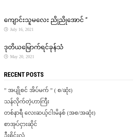
ကျောင်းသူမလေး ညိုညိုအောင် “
July 16, 2021
ဒုတိယမြောက်ရင်ခုန်သံ
May 20, 2021
RECENT POSTS
” အပျိုစင် အိပ်မက် ” ( စ/ဆုံး)
သန်လိုက်တဲ့ဟာကြီး
တစ်နာရီ လေးဆယ့်ငါးမိနစ် (အစ/အဆုံး)
စာအုပ်ငှားဆိုင်
ဦးစိုင်းလုံ