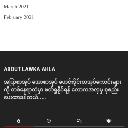
March 2021
February 2021
ABOUT LAWKA AHLA
အပြာစာအုပ် အောစာအုပ် ဖောင်းဒိုင်းစာအုပ်ကောင်းများ
ကို တစ်နေရာထဲမှာ ဖတ်ရှုနိုင်ရန် လောကအလှမှ စုစည်း
ပေးထားပါတယ်…..