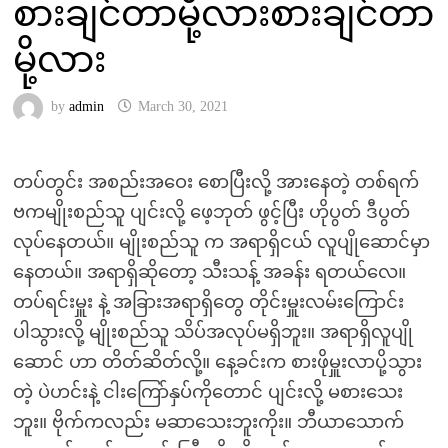
စားချင်တာမို့လားစားချင်တာ
မို့လား
by
admin
March 30, 2021
တပ်တွင်း အစည်းအဝေး စောပြီးလို့ အားနေတဲ့ တစ်ရက်
ဗကမျိုးစည်သူ ပျင်းလို့ ဖေ့ဘုတ် ဖွင့်ပြီး ဟိုပွတ် ဒီပွတ်
လုပ်နေတယ်။ မျိုးစည်သူ က အရာရှိငယ် လူပျိုဆောင်မှာ
နေတယ်။ အရာရှိဆိုတော့ သီးသန့် အခန်း ရတယ်လေ။
တပ်ရင်းမှူး နဲ့ အခြားအရာရှိတွေ တိုင်းမှူးလမ်းကြောင်း
ပါသွားလို့ မျိုးစည်သူ သိပ်အလုပ်မရှိဘူး။ အရာရှိလူပျို
ဆောင် ဟာ တိတ်ဆိတ်လို့။ နေ့ခင်းက စားဖိုမှူးလာပို့သွား
တဲ့ ပဲဟင်းနဲ့ ငါးကြော်နှပ်ကိုတောင် ပျင်းလို့ မစားသေး
ဘူး။ ဗိုက်ကလည်း မဆာသေးဘူးကိုး။ ဘီယာသောက်