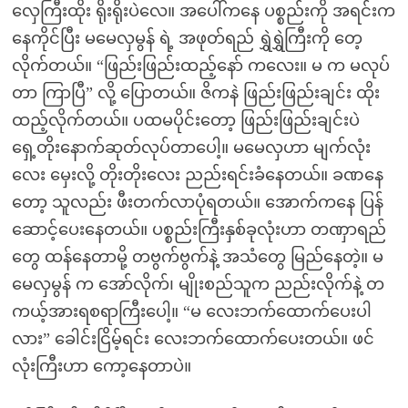
လှေကြီးထိုး ရိုးရိုးပဲလေ။ အပေါ်ကနေ ပစ္စည်းကို အရင်းက
နေကိုင်ပြီး မမေလှမွန် ရဲ့ အဖုတ်ရည် ရွှဲရွှဲကြီးကို တေ့
လိုက်တယ်။ “ဖြည်းဖြည်းထည့်နော် ကလေး။ မ က မလုပ်
တာ ကြာပြီ” လို့ ပြောတယ်။ ဇိကနဲ ဖြည်းဖြည်းချင်း ထိုး
ထည့်လိုက်တယ်။ ပထမပိုင်းတော့ ဖြည်းဖြည်းချင်းပဲ
ရှေ့တိုးနောက်ဆုတ်လုပ်တာပေါ့။ မမေလှဟာ မျက်လုံး
လေး မှေးလို့ တိုးတိုးလေး ညည်းရင်းခံနေတယ်။ ခဏနေ
တော့ သူလည်း ဖီးတက်လာပုံရတယ်။ အောက်ကနေ ပြန်
ဆောင့်ပေးနေတယ်။ ပစ္စည်းကြီးနှစ်ခုလုံးဟာ တဏှာရည်
တွေ ထန်နေတာမို့ တဗွက်ဗွက်နဲ့ အသံတွေ မြည်နေတဲ့။ မ
မေလှမွန် က အော်လိုက်၊ မျိုးစည်သူက ညည်းလိုက်နဲ့ တ
ကယ့်အားရစရာကြီးပေါ့။ “မ လေးဘက်ထောက်ပေးပါ
လား” ခေါင်းငြိမ့်ရင်း လေးဘက်ထောက်ပေးတယ်။ ဖင်
လုံးကြီးဟာ ကော့နေတာပဲ။