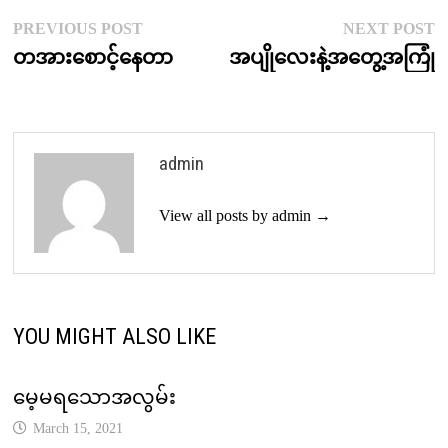
Post
Previous
N
PREVIOUS POST
NEXT POST
post:
p
တအားစောင့်နေတာ
အပျိုလေးနဲ့အတွေ့အကြုံ
navigation
admin
View all posts by admin →
YOU MIGHT ALSO LIKE
မေ့မရသောအလွမ်း
March 15, 2021