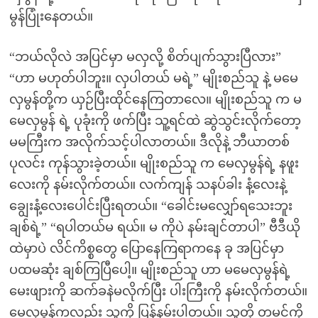
မွန်ပြုံးနေတယ်။
“ဘယ်လိုလဲ အပြင်မှာ မလှလို့ စိတ်ပျက်သွားပြီလား”
“ဟာ မဟုတ်ပါဘူး။ လှပါတယ် မရဲ့” မျိုးစည်သူ နဲ့ မမေ
လှမွန်တို့က ယှဉ်ပြီးထိုင်နေကြတာလေ။ မျိုးစည်သူ က မ
မေလှမွန် ရဲ့ ပုခုံးကို ဖက်ပြီး သူ့ရင်ထဲ ဆွဲသွင်းလိုက်တော့
မမကြီးက အလိုက်သင့်ပါလာတယ်။ ဒီလိုနဲ့ ဘီယာတစ်
ပုလင်း ကုန်သွားခဲ့တယ်။ မျိုးစည်သူ က မေလှမွန်ရဲ့ နဖူး
လေးကို နမ်းလိုက်တယ်။ လက်ကျန် သနပ်ခါး နံ့လေးနဲ့
ချွေးနံ့လေးပေါင်းပြီးရတယ်။ “ခေါင်းမလျှော်ရသေးဘူး
ချစ်ရဲ့” “ရပါတယ်မ ရယ်။ မ ကိုပဲ နမ်းချင်တာပါ” ဗီဒီယို
ထဲမှာပဲ လိင်ကိစ္စတွေ ပြောနေကြရာကနေ ခု အပြင်မှာ
ပထမဆုံး ချစ်ကြပြီပေါ့။ မျိုးစည်သူ ဟာ မမေလှမွန်ရဲ့
မေးဖျားကို ဆက်ခနဲမလိုက်ပြီး ပါးကြီးကို နမ်းလိုက်တယ်။
မေလှမွန်ကလည်း သူ့ကို ပြန်နမ်းပါတယ်။ သူတို့ တမင်ကို