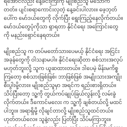
ရအောင်လည်း နေ့ခင်းကြီးကို မျိုးစည်သူ မသောက်
တတ်။ ပျင်းစရာကောင်းလှတဲ့ နေ့ခင်းပါလား။ ဖေ့ဘုတ်
ပေါ်က မော်ဒယ်တွေကို လိုက်ပြီး ရွေးကြည့်နေလိုက်တယ်။
မော်ဒယ်တွေပုံကိုသာ ရှာရတာ နိုင်ငံရေး အကြောင်းတွေ
ကို မနည်းရှောင်နေရတယ်။
မျိုးစည်သူ က တပ်မတော်သားပေမယ့် နိုင်ငံရေး အငြင်း
အခုန်တွေကို ဝါသနာမပါ။ နိုင်ငံရေးဆိုတာ စစ်သားအလုပ်
မဟုတ်ဘူးလို့ သူက ယူဆထားတယ်။ ဒါပေမဲ့ မိန်းမကိစ္စ
ကြတော့ စစ်သားဖြစ်ဖြစ်၊ ဘာဖြစ်ဖြစ် အမျိုးသားအကျိုး
စီးပွါးမို့လား။ မျိုးစည်သူမှာ အရင်က ရည်းစားရှိတယ်။
သိပ်ပြီးတော့ သူ့ကို တွယ်ကပ်ချုပ်ခြယ်လွန်းလို့ လမ်းခွဲ
လိုက်တယ်။ ဒီကောင်မလေး က သူ့ကို ချစ်တယ်လို့ မထင်
ပါဘူး။ အရာရှိမို့ လိုချင်တာလို့ မျိုးစည်သူထင်တယ်။
ဟုတ်တယ်လေ။ သူနဲ့လည်း ပြတ်ပြီး သိပ်မကြာဘူး။