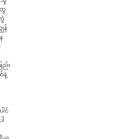
 သူ
တွေ
ွဲ
ွန်
နေ
း
ဖြည်း
နဲ့
ေါင်
ပါ
ိတဲ့