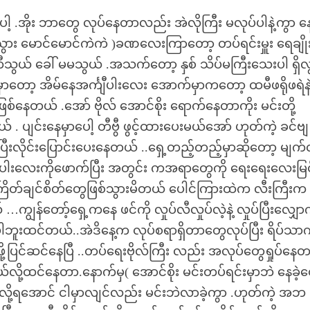
့ .အိုး ဘာတွေ လုပ်နေတာလည်း အဲလိုကြီး မလုပ်ပါနဲ့ကွာ နေ
သွား မောင်မောင်ကဲကဲ )ခဏလေးကြာတော့ တပ်ရင်းမှူး ရေချိုး
ီသွယ် ခေါ် မမသွယ် .အသက်တော့ နှစ် သိပ်မကြီးသေးပါ ရှိလွ
မှာတော့ အိမ်နေအင်္ကျီပါးလေး အောက်မှာကတော့ ထမီဖရိုဖရဲနဲ့
ြစ်နေတယ် .အော် ဗိုလ် အောင်စိုး ရောက်နေတာကိုး မင်းတို့
ယ် . ပျင်းနေမှာပေါ့ တီဗွီ ဖွင့်ထားပေးမယ်အော် ဟုတ်ကဲ့ ခင်ဗ
့ပြီးလိုင်းပြောင်းပေးနေတယ် ..ရှေ့တည့်တည့်မှာဆိုတော့ မျက်လ
ပါးလေးကိုဖောက်ပြီး အတွင်း ကအရာတွေကို ရေးရေးလေးမြ
ြိတ်ချင်စိတ်တွေဖြစ်သွားမိတယ် ပေါင်ကြားထဲက လီးကြီးက
် …ကျွန်တော့်ရှေ့ကနေ ဖင်ကို လှုပ်လီလှုပ်လဲ့နဲ့ လှုပ်ပြီးလျှော
ူးထင်တယ်..အဲဒိနေ့က လုပ်စရာရှိတာတွေလုပ်ပြီး ရိပ်သာက
ု့ပြင်ဆင်နေပြီ ..တပ်ရေးဗိုလ်ကြီး လည်း အလုပ်တွေရှုပ်နေ
်လို့ထင်နေတာ.နောက်မှ( အောင်စိုး မင်းတပ်ရင်းမှာဘဲ နေခဲ့
မှာလို့ရအောင် ငါမှာလျင်လည်း မင်းဘဲလာခဲ့ကွာ .ဟုတ်ကဲ့ အ