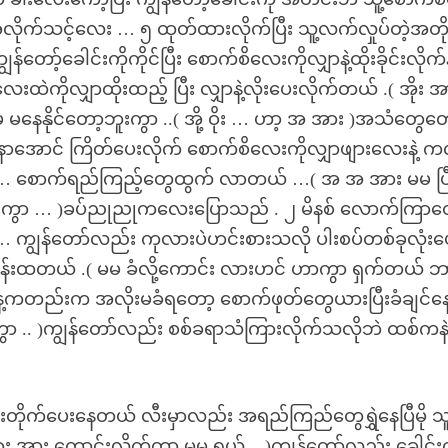
ိုက်သင့်လေး … ၅ ထုတ်ထားလိုက်ပြီး သူ့လက်လှုပ်တဲ့အတို
့ခေါင်းကိုကိုင်ပြီး စောက်စိလေးကိုလျှာနဲ့ထိုးခိုင်းလိုက်န
ဲကိုလျှာထိုးထည့် ပြီး လျှာနဲ့လိုးပေးလိုက်တယ် .( အိုး အ
နိုင်တော့ဘူးကွာ ..( အို့ ဝိုး … ဟာ့ အ အား )အသံတွေတော
 မနာအောင် ကြိတ်ပေးလိုက် စောက်စိလေးကိုလျှာဖျားလေးနဲ့ က
တော့ … စောက်ရည်ကြည့်တွေထွက် လာတယ် …( အ အ အား မမ ပြ
ဘူးကွာ … )ခပ်ညုညုကလေးပြောသည် . ၂ မိနစ် လောက်ကြာတ
… ကျွန်တော်လည်း ကုလားပဲဟင်းစားသလို ပါးစပ်တစ်ခုလုံးပ
 ကုန်းထတယ် .( မမ ခံလို့ကောင်း လားဟင် ဟာကွာ ရှက်တယ် 
ေ့ကတည်းက အလိုးမခံရတော့ စောက်ဖုတ်တွေယားပြီးခံချင်
့ကွာ .. )ကျွန်တော်လည်း စစ်ခရာသံကြားလိုက်သလိုဘဲ ထစ်က
ွင်းတိုက်ပေးနေတယ် လီးမှာလည်း အရည်ကြည်တွေရွှဲနေပြီမို သူ
အား ကောင်းလိုက်တာ မမ ရယ် .. )ကျွန်တော်လည်း ခေါင်းက