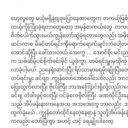
ဟေ့လူတွေ မယုံမရှိနဲ့ဗျခုပြောနေတာတွေက တကယ့်ဖြစ
ကယ့်ကိုကြုံးခဲ့ရတာတွေတော့ အမှန်တကယ်တွေ .တကယ်လို
စိတ်ပေါက်သွားမယ်ကျွန်တော်ဆွဲခဲ့ရတာတွေလည်း အဖို
ဆင်းကာစ မိခင်တပ်ရင်းကိုရောက်ရောက်ချင်းဘဲပေါ့တပ်
အောင်ဆိုပြီး ခေါ်ထားတယ် အေးကွ … အောင်စိုး မင်းညနေရ
က သစ်ဆိမ့်ပင်စိုက်ခင်းဖိုင် ယူခဲ့ကွာ..တပ်ရင်းမှူးမှ
လာခဲ့ပါ့မယ် .ညနေရုံးဆင်းပြီး ရိပ်သာမှာရေမိုးချိုးပြီးတေ
တပ်ရင်းမှူး ခင်ဗျာ .ကျွန်တော်အော်ခေါ်သော်လည်း ဘာအ
ပြေးထွက်လားပြီး ဗိုလ်ကြီး ဘာအကြောင်းရှိလို့လည်း?အ
ခင်ဗျ တံခါးဖွင့်ပေးပြီး ဝင်ခဲ့လေဗိုလ်ကြီး .ခဏထိုင်ဦးန
သည် အိပ်ခန်းနားကနေအဘ အဘအေးကွ ဘာလည်း .အပြင်မှ
ထွက်ခဲ့မယ် ..ကျွန်တော်ထိုင်နေတဲ့နေရာနဲ့ သူတို့အိပ်
ကလည်း တော်ပြီကွာ အဟင့် ဟင့် ရေချိုးပါတော့