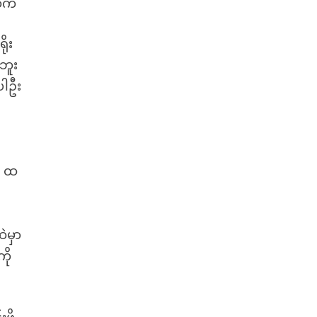
ာက်
ိုး
ဘူး
ပါဦး
…
ှ ထ
ဲမှာ
ို