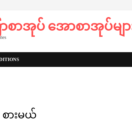
ပြာစာအုပ် အောစာအုပ်မျာ
ies
DITIONS
 စားမယ်