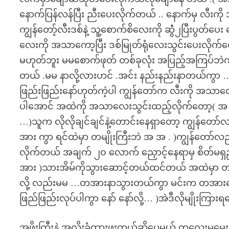
နောက်ပြန်လန်ပြီး ညီးပေးလိုက်တယ် .. နောက်မှ လီးကိ
ကျွန်တော့်လီးဒစ်နဲ့ သူ့စောက်စိလေးကို ဆွဲံ၂ပြီးပွတ်
လေးကို အသာကော့ပြီး ဒစ်မြုတ်ရုံလေးသွင်းပေးလိုက်
မဟုတ်ဘူး မမစောက်ဖုတ် တစ်ခုလုံး အပြည့်အကြပ်ဘဲ
တယ် .မမ နာလို့လားဟင် .အင်း နည်းနည်းနာတယ်ကွာ …‘
ဖြည်းဖြည်းနော်ဟုတ်ကဲ့ပါ ကျွန်တော်က လီးကို အသာလေး
ပါအောင် အထဲကို အသာလေးသွင်းထည့်လိုက်တော့( အ 
…)သူက လိုလိုချင်ချင်နဲ့တောင်းနေရှာတော့ ကျွန်တ
အား ကွာ ရင်ထဲမှာ တမျိုးကြီးဘဲ အ အ . )ကျွန်တော်
လိုက်တယ် အချက် ၂၀ လောက် ညှောင့်နေရာမှ စိတ်မရှည်တ
အား )သားအိမ်ကိုသွားဆောင့်တယ်ထင်တယ် အထဲမှာ တခုခ
လို့ လည်းမမ …တအားနာသွားတယ်ကွာ မင်းက တအားဆောင်
ဖြည်ဖြည်းလုပ်ပါကွာ နော် နော်လို့… )အဲဒီလိုမျိုးက
အဖိုးကြီးနဲ့ အလိုးခံထားဖူးတယ်ဆိုပေမယ့် ကလေး