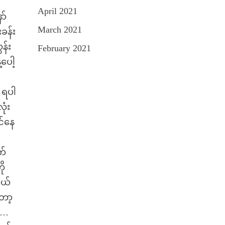
April 2021
ာ်
March 2021
ခန်း
န်း
February 2021
ပေါ့
ျ ရပါ
ုံး
င်နေ
က်
ို
တယ်
တော့
ဘ …