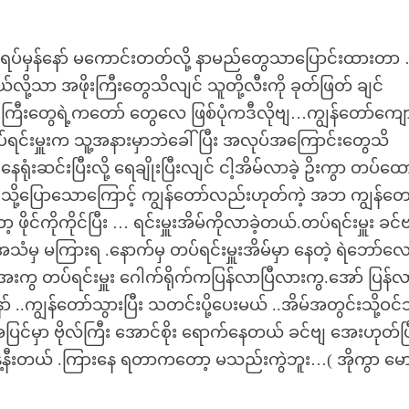
်ရပ်မှန်နော် မကောင်းတတ်လို့ နာမည်တွေသာပြောင်းထားတ
့သာ အဖိုးကြီးတွေသိလျင် သူတို့လီးကို ခုတ်ဖြတ် ချင်
းကြီးတွေရဲ့ကတော် တွေလေ ဖြစ်ပုံကဒီလိုဗျ…ကျွန်တော်ကျော
ရင်းမှူးက သူ့အနားမှာဘဲခေါ်ပြီး အလုပ်အကြောင်းတွေသိ
ုံးဆင်းပြီးလို့ ရေချိုးပြီးလျင် ငါ့အိမ်လာခဲ့ ဥိးကွာ တပ်ထ
ထိုကဲ့ သို့ပြောသောကြောင့် ကျွန်တော်လည်းဟုတ်ကဲ့ အဘ ကျွန်တေ
ာ့ ဖိုင်ကိုကိုင်ပြီး … ရင်းမှူးအိမ်ကိုလာခဲ့တယ်.တပ်ရင်းမှူး ခင
သံမှ မကြားရ .နောက်မှ တပ်ရင်းမှူးအိမ်မှာ နေတဲ့ ရဲဘော်လ
ေးကွ တပ်ရင်းမှူး ဂေါက်ရိုက်ကပြန်လာပြီလားကွ.အော် ပြန်လ
ော် ..ကျွန်တော်သွားပြီး သတင်းပို့ပေးမယ် ..အိမ်အတွင်းသို့ဝင်
ာ ဗိုလ်ကြီး အောင်စိုး ရောက်နေတယ် ခင်ဗျ အေးဟုတ်ပြ
ခန်ုးနဲ့နီးတယ် .ကြားနေ ရတာကတော့ မသည်းကွဲဘူး…( အိုကွာ မေ