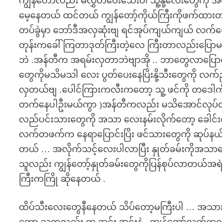
ကျွန်တော်လည်း မလွှတ်ပေးသေးပါ သူ့နို့လေးတွေကို 
မေ့နေတယ် ထင်တယ် ကျွန်တော့်ကိုယ်ကြီးကိုဖက်ထားတ
တပ်ခွဲမှာ ဘော်ဒီအလှဆုံးဗျ ရင်အုပ်ကျယ်ကျယ် လက်မောင်
တုန်းကခေါ်ကြတာဒုတ်ကြီးတဲ့လေ ကြီးတာလည်းပြောမ
ဘဲ .အန်တီက အရမ်းလှတာဘဲဗျာအို .. ဘာတွေလာပြော
တွေကိုမသိမသါ လေး ပွတ်ပေးနေပြိးနို့သီးတွေကို လ
လှတယ်ဗျ .ပေါင်ကြားကလီးကတော့ သူ့ ဖင်ကို တဒေါက်ဒေါ
တက်နေပါဦးမယ်ကွာ )အန်တီကလည်း မသိအောင်လုပ်တာဘဲ ဘ
လည်ပင်းသားတွေကို အသာ လေးနမ်းလိုက်တော့ ခေါင်း
လက်တဖက်က နေရာပြောင်းပြိး ဖင်သားတွေကို ဆုပ်နယ်ပေး
တယ် … အလိုက်သင့်လေးပါလာပြီး နှုတ်ခမ်းကိုအသာလေးဖိ
သူလည်း ကျွန်တော့်နှုတ်ခမ်းတွေကိုပြန်စုပ်လာတယ်အရဲစွ
ကြီးကကြို ဆိုနေတယ် .
ထိပ်သီးလေးတွေနီနေတယ် သိပ်တော့မကြီးပါ … အသားဖြူတ