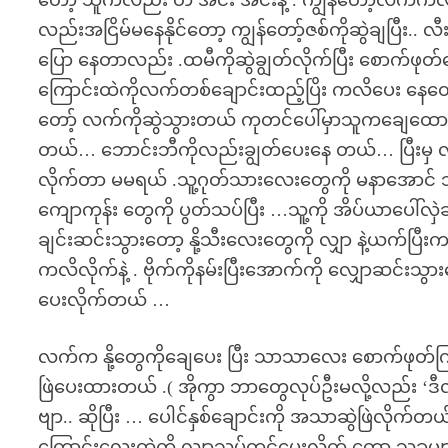
တော့ သူကလည်း တ အင်း အင်းနဲ့ . ကျွန်တော့်လက်ကလည်း
လည်းအငြိမ်မနေနိုင်တော့ ကျွန်တော့်ဇစ်ကိုဆွဲချပြီ
ပြော နေတာလည်း .ထမီကိုဆွဲချွတ်လိုက်ပြီး စောက်ဖုတ်
ကြောင်းထဲကိုလက်တစ်ချောင်းထည့်ပြိး ကလိပေး နေတော့
တော့် လက်ကိုဆွဲသွားတယ် ကုတင်ပေါ်မှာသူကချေထောက်
တယ်… ဘောင်းဘီကိုလည်းချွတ်ပေးနေ တယ်… ပြီးမှ လီးက
လိုက်တာ မမရယ် .သူ့ဂုတ်သားလေးတွေကို မနာအောင် သ
ကျောကုန်း တွေကို ပွတ်သပ်ပြီး …သူ့ကို အိပ်ယာပေါ်လှ
ချင်းဆင်းသွားတော့ နို့သီးလေးတွေကို လျှာ နဲ့ယက်ပြီးကလ
ကလိလိုက်နဲ့ . ဗိုက်ကိုနမ်းပြီးအောက်ကို လျှောဆင်းသ
ပေးလိုက်တယ် …
လက်က နို့တွေကိုချေပေး ပြီး သာသာလေး စောက်ဖုတ်
ဖြဲပေးထားတယ် .( အိုကွာ ဘာတွေလုပ်ဦးမလို့လည်း ‘ဒီလ
ဗျာ.. ဆိုပြီး … ပေါင်နှစ်ချောင်းကို အသာဆွဲဖြဲလိုက်တယ်
ကြောင်းလေးထဲကို လျှာသပ်တင်ပေးလိုက် တော့ သူ့ခမျာ ခ