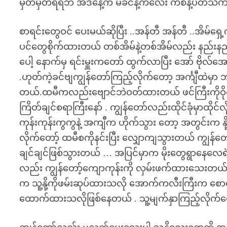
မှတ်မှတ်ရရဘဲ အဲဒီနေ့က မိခင်နဲ့ကလေး ကိစနဲ့ပတ်သက်
စာရင်းတွေဝင် ပေးမယ်ဆိုပြီး ..အန်တီ အန်တီ ..အိမ်ရှ
ပင်တွေစိုက်ထားတယ် တစ်အိမ်နဲ့တစ်အိမ်လည်း နည်းန
ပေါ့ နောက်မှ ရင်းမှူးကတော် ထွက်လာပြီး အော် ဗိုလ
.ဟုတ်ကဲ့ခင်ဗျကျွန်တော်ကြည့်လိုက်တော့ အင်္ကျီထဲမ
တယ်.ထမီကလည်းဗျောင်ဘဲဝတ်ထားတယ် ဖင်ကြီးကိုဝိုင
ကြိတ်ချင်စရာကြီးနော် . ကျွန်တော်လည်းထိုင်ခုံမှာထိုင်လ
ကုန်းကုန်းကွကွနဲ့ အကျီက ဟိုက်သွား တော့ အတွင်းက 
လိုက်တော့် ထမီစကိုနင်းပြီး လျှောကျသွားတယ် ကျွ
ချင်ချင်ဖြစ်သွားတယ် … အပြင်မှာက မိုးတွေရွာနေလေရဲ
လည်း ကျွန်တော့်ကျောကုန်းကို လှမ်းဖက်ထားသေးတယ် 
က သူ့နို့ကိုဖမ်းဆုပ်ထားသလို အောက်ကလီးကြီးက စော
ထောက်ထားသလိုဖြစ်နေတယ် . သူ့မျက်နှာကြည့်လိုက်တော