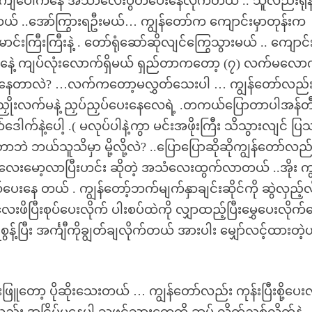
အကျီပေါ်ကနေ အသာလေးပွတ်ပေးနေလိုက်တယ် .. သူလည်းရုန်းဖ
ယ် ..အော်ကြွားရဦးမယ်… ကျွန်တော်က ကျောင်းမှာတုန်းက
းကြီးကြီးနဲ့ . တော်ရုံဆော်ဆိုလျင်ကြွေသွားမယ် .. ကျောင်း
နေဲ့ ကျပ်လုံးလောက်ရှိမယ် ရှည်တာကတော့ (၇) လက်မလော
နေတာလဲ? …လက်ကတော့မလွှတ်သေးပါ … ကျွန်တော်လည်း နိ
က်ညှိုးလက်မနဲ့ ညှပ်ညှပ်ပေးနေလေရဲ့ .တကယ်ပြောတာပါအန်
က်နဲ့ပေါ့ .( မလုပ်ပါနဲ့ကွာ မင်းအဖိုးကြီး သိသွားလျင် ပြ
ယ်သူသိမှာ မို့လို့လဲ? ..ပြောပြောဆိုဆိုကျွန်တော်လည်း
လေးမော့လာပြီးဟင်း ဆိုတဲ့ အသံလေးထွက်လာတယ် ..အိုး က
နေ တယ် . ကျွန်တော့်ဘက်မျက်နှာချင်းဆိုင်ကို ဆွဲလှည့်လ
ပြီးစုပ်ပေးလိုက် ပါးစပ်ထဲကို လျှာထည့်ပြီးမွှေပေးလိုက်
န့်ပြီး အင်္ကျီကိုချွတ်ချလိုက်တယ် အားပါး မျှော်လင့်ထားတဲ
ော့ ပိုဆိုးသေးတယ် … ကျွန်တော်လည်း ကုန်းပြီးစို့ပေးလ