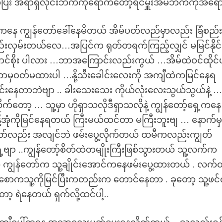
ပြီး အရာရှီလိုင်းဘက်ကိုရောက်တော့်ရင်မှူးအိမ်ဘက်ကိုအရေ
ေ့ကနေ ကျွန်တော်ခေါ်နေမိတယ် အိမ်ပတ်လည်မှာလည်း ခြံစည်းရ
ည်းလှမ်းတယ်လေ…အပြင်က ရုတ်တရက်ကြည့်လျှင် မမြင်နိုင်
်အောင်စိုး ပါလား …ဘာအကြောင်းလည်းကွယ် …အိမ်ထဲဝင်ထိုင်
ှာ ဘာမှဝတ်မထားပါ …နို့သီးခေါင်းလေးကို အကျီထဲကမြင်နေရ
်းနေတာဘဲဗျာ .. ခါးသေးသေး ကိုယ်လုံးလေးသွယ်သွယ်နဲ့ 
ိုက်တော့ … သူ့မှာ ဟိုရှာသလိုဒီရှာသလိုနဲ့ ကျွန်တော့်ရှေ့ကနေ
နို့အုံကိုမြင်နေရတယ် ကြီးမယ်ထင်တာ မကြီးဘူးဗျ … နောက်မ
န်တော်လည်း အလျင်ဘဲ ဖမ်းပွေ့လိုက်တယ် ထမီကလည်းကျွတ်
့ဗျာ ..ကျွန်တော့်စိတ်ထဲတမျိုးကြီးဖြစ်သွားတယ် သူ့လက်က
ကျွန်တော်က သူ့ချိုင်းအောင်ကနေဖမ်းပွေ့ထားတယ် . လက်ထ
စောကသူ့ကိုမြင်ပြီးကတည်းက တောင်နေတာ . ခုတော့ သူ့ဖင်က
့ ရဲနေတယ် ရှက်လို့ထင်ပါ့..