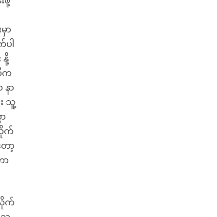
ို့
မှာ
က်ပါ
ု့
တီက
သ နာ
 သူ့
ွာ
ိုက်
တော့
့ဟာ
ိုက်