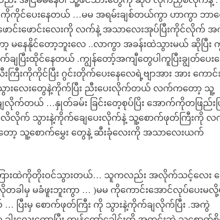
 အငြိမ်မနေပါ သူ့ဖင်သားတွေကို ဆုပ် လိုက်ညှစ်လိုက်နဲ့ .
း.. လီးကိုကိုင်ပေးနေတယ် …မမ အရမ်းချစ်တယ်ကွာ ဟာကွာ ဘာ
ဖောင်းဖောင်းလေးကို လက်နဲ့ အသာလေးအုပ်ပြီးကိုင်လိုက် အက
 မနေနိုင်တော့ဘူးလေ ..လာကွာ အခန်းထဲသွားမယ် ဆိုပြီး ကျ
ချပြီးထိုင်နေတယ် .ကျွန်တော့်အကျီတွေပါကူပြီးချွတ်ပေး
ြီးကိုကိုင်ပြီး ဂွင်းတိုက်ပေးနေလေရဲ့ဗျာအား အား ကောင်
ွားလေးတွေနဲ့ကိုက်ပြီး ညီးပေးလိုက်တယ် လက်ကတော့ သူ့
ဲချလိုက်တယ် …နှုတ်ခမ်း ခြင်းတေ့စုပ်ပြိး အောက်ကိုတဖြည်း
ိလိုက် သွားနဲ့ကိုက်ချေပေးလိုက်နဲ့ သူ့စောက်ဖုတ်ကြီးကို လက်
ွားတော့ သူ့စောက်မွှေး တွေနဲ့ ဆီးခုံလေးကို အသာလေးယက်
ကြားထဲကိုတိုးဝင်သွားတယ်… သူကလည်း အလိုက်သင့်လေး ပ
ိုတခါမှ မခံဖူးဘူးကွာ … )မမ ကိုကောင်းအောင်လုပ်ပေးမလို့
 … ပြီးမှ စောက်ဖုတ်ကြီး ကို သွားနဲ့ကိုက်ချလိုက်ပြီး .အကွဲ
ါးလေးကော့ပြီး ကျွန်တော့်ခေါင်းကို အတင်းဘဲ သူ့စောက်စိရှ