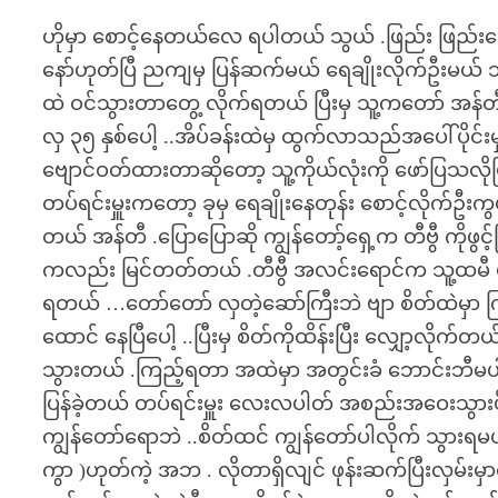
ဟိုမှာ စောင့်နေတယ်လေ ရပါတယ် သွယ် .ဖြည်း ဖြည်းပေါ
နော်ဟုတ်ပြီ ညကျမှ ပြန်ဆက်မယ် ရေချိုးလိုက်ဦးမယ် 
ထဲ ဝင်သွားတာတွေ့ လိုက်ရတယ် ပြီးမှ သူ့ကတော် အန်တ
လှ ၃၅ နှစ်ပေါ့ ..အိပ်ခန်းထဲမှ ထွက်လာသည်အပေါ်ပိုင်း
ဗျောင်ဝတ်ထားတာဆိုတော့ သူ့ကိုယ်လုံးကို ဖော်ပြသလိုဖ
တပ်ရင်းမှူးကတော့ ခုမှ ရေချိုးနေတုန်း စောင့်လိုက်ဦးကွ
တယ် အန်တီ .ပြောပြောဆို ကျွန်တော့်ရှေ့က တီဗွီ ကိုဖွင်
ကလည်း မြင်တတ်တယ် .တီဗွီ အလင်းရောင်က သူ့ထမီ 
ရတယ် …တော်တော် လှတဲ့ဆော်ကြီးဘဲ ဗျာ စိတ်ထဲမှာ က
ထောင် နေပြီပေါ့ ..ပြီးမှ စိတ်ကိုထိန်းပြီး လျှော့လိုက်တယ
သွားတယ် .ကြည့်ရတာ အထဲမှာ အတွင်းခံ ဘောင်းဘီမပါဘ
ပြန်ခဲ့တယ် တပ်ရင်းမှူး လေးလပါတ် အစည်းအဝေးသွားဖိ
ကျွန်တော်ရောဘဲ ..စိတ်ထင် ကျွန်တော်ပါလိုက် သွားရမယ
ကွာ )ဟုတ်ကဲ့ အဘ . လိုတာရှိလျင် ဖုန်းဆက်ပြီးလှမ်း