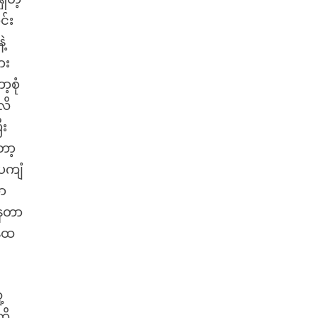
င်း
ဲ့
ား
့စုံ
လိ
ီး
ော့
ေကျံ
ဘာ
နေတာ
နဲထ
့
ို