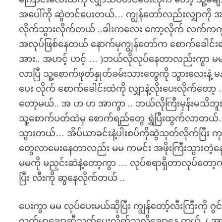
အပေါ်ကို ဆွဲတင်ပေးတယ်… ကျွန်တော်လည်းလျှာကို အလ
လိုက်သွားလိုက်တယ် ..ခါးကလေး ကော့လိုက် လက်ကကျွန်တော်
အလုပ်ဖြစ်နေတယ် နောက်မှကျွန်တော်က စောက်ခေါင်းလေးထ
အား.. အဟင့် ဟင့် … )ဘယ်လိုလုပ်နေတာလည်းကွာ မမ မနေ
လာပြီ သူ့စောက်ဖုတ်နှုတ်ခမ်းသားတွေကို သွားလေးနဲ့
ပေး လိုက် စောက်ခေါင်းထဲကို လျှာနဲ့လိုးပေးလိုက်
တော့မယ်.. အ ဟ ဟ အာကွာ .. ဘယ်လိုကြီးမှန်းမသိ
သူ့စောက်ပတ်ထဲမှ စောက်ရည်တွေ ရွှဲပြီးထွက်လာတယ်
သွားတယ်… အိပ်ယာခင်းနဲ့ပါးစပ်ကိုဆွဲသုတ်လိုက်ပြီး
တွေလာမေးနေတာလည်း မမ ကမင်း အဖိုးကြီးသွားတဲ့န
မမကို မညှင်းဆဲနဲ့တော့ကွာ … လုပ်စရာရှိတာလုပ်တော
ပြီး လီးကို ဆွနေလိုက်တယ် ..
ပေးကွာ မမ လုပ်ပေးမယ်ဆိုပြီး ကျွန်တော့်လီးကြီးကို ဂ
လက်မှာချောဆီသုတ်ပေးလိုက်သလိုချောနေ တယ် .( အား 