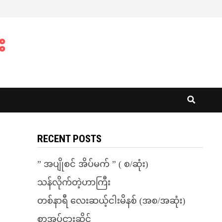
း
RECENT POSTS
” အပျိုစင် အိပ်မက် ” ( စ/ဆုံး)
သန်လိုက်တဲ့ဟာကြီး
တစ်နာရီ လေးဆယ့်ငါးမိနစ် (အစ/အဆုံး)
စာအုပ်ငှားဆိုင်