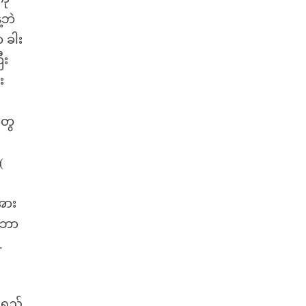
့ဘဲ
က ခါး
ီး
း
တွေ
(
အား
( ဘာ
.
ရှည်