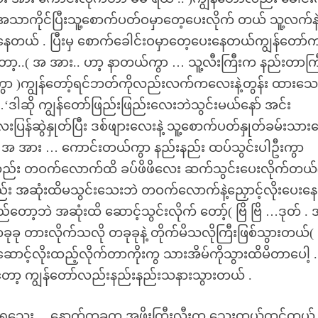
ု အသာကိုင်ပြီးသူ့စောက်ပတ်ဝမှာတေ့ပေးလိုက် တယ် သူ့လက်နဲ
ပေး နေတယ် . ပြီးမှ စောက်ခေါင်းဝမှာတေ့ပေးနေတယ်ကျွန်တော်
တော့..( အ အား.. ဟာ့ နာတယ်ကွာ … သူ့လီးကြီးက နည်းတာကြ
ကွာ )ကျွန်တော့်ရင်ဘတ်ကိုလည်းလက်ကလေးနဲ့တွန်း ထားသေ
ဒါဆို ကျွန်တော်ဖြည်းဖြည်းလေးဘဲသွင်းမယ်နော် အင်း
ပြန်ဆွဲနှုတ်ပြီး ဒစ်ဖျားလေးနဲ့ သူ့စောက်ပတ်နှုတ်ခမ်းသား
အ အား … ကောင်းတယ်ကွာ နည်းနည်း ထပ်သွင်းပါဦးကွာ
ော်လည်း တဝက်လောက်ထိ ခပ်ဖိဖိလေး ဆက်သွင်းပေးလိုက်တယ်
လည်း အဆုံးထိမသွင်းသေးဘဲ တဝက်လောက်နဲ့ညှောင့်လိုးပေးနေ
ော့ဘဲ အဆုံးထိ ဆောင့်သွင်းလိုက် တော့်( ဗြိ ဗြိ …ဒုတ် . 
ု တားလိုက်သလို တခုခုနဲ့ တိုက်မိသလိုကြီးဖြစ်သွားတယ်
့လိုးထည့်လိုက်တာကိုးကွ သားအိမ်ကိုသွားထိမိတာပေါ့ .
ြားရတော့ ကျွန်တော်လည်းနည်းနည်းသနားသွားတယ် .
မမွေးရသေး… နောက်တခုက အဖိုးကြီးလီးက သေးတယ်ထင်တယ် 