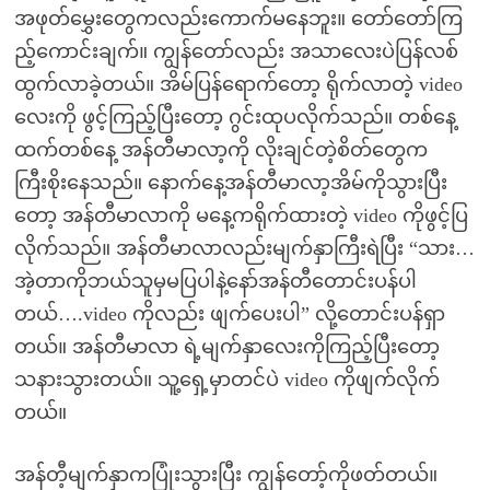
အဖုတ်မွှေးတွေကလည်းကောက်မနေဘူး။ တော်တော်ကြ
ည့်ကောင်းချက်။ ကျွန်တော်လည်း အသာလေးပဲပြန်လစ်
ထွက်လာခဲ့တယ်။ အိမ်ပြန်ရောက်တော့ ရိုက်လာတဲ့ video
လေးကို ဖွင့်ကြည့်ပြီးတော့ ဂွင်းထုပလိုက်သည်။ တစ်နေ့
ထက်တစ်နေ့ အန်တီမာလာ့ကို လိုးချင်တဲ့စိတ်တွေက
ကြီးစိုးနေသည်။ နောက်နေ့အန်တီမာလာ့အိမ်ကိုသွားပြီး
တော့ အန်တီမာလာကို မနေ့ကရိုက်ထားတဲ့ video ကိုဖွင့်ပြ
လိုက်သည်။ အန်တီမာလာလည်းမျက်နှာကြီးရဲပြီး “သား…
အဲ့တာကိုဘယ်သူမှမပြပါနဲ့နော်အန်တီတောင်းပန်ပါ
တယ်….video ကိုလည်း ဖျက်ပေးပါ” လို့တောင်းပန်ရှာ
တယ်။ အန်တီမာလာ ရဲ့မျက်နှာလေးကိုကြည့်ပြီးတော့
သနားသွားတယ်။ သူ့ရှေ့မှာတင်ပဲ video ကိုဖျက်လိုက်
တယ်။
အန်တီ့မျက်နှာကပြုံးသွားပြီး ကျွန်တော့်ကိုဖတ်တယ်။