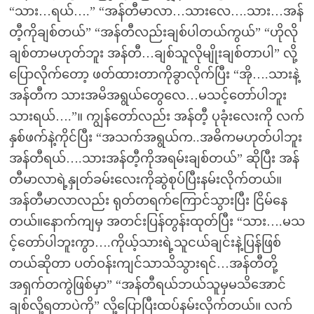
“သား…ရယ်….” “အန်တီမာလာ…သားလေ….သား…အန်
တီ့ကိုချစ်တယ်” “အန်တီလည်းချစ်ပါတယ်ကွယ်” “ဟိုလို
ချစ်တာမဟုတ်ဘူး အန်တီ…ချစ်သူလိုမျိုးချစ်တာပါ” လို့
ပြောလိုက်တော့ ဖတ်ထားတာကိုခွာလိုက်ပြီး “အို….သားနဲ့
အန်တီက သားအမိအရွယ်တွေလေ…မသင့်တော်ပါဘူး
သားရယ်….”။ ကျွန်တော်လည်း အန်တီ့ ပုခုံးလေးကို လက်
နှစ်ဖက်နဲ့ကိုင်ပြီး “အသက်အရွယ်က..အဓိကမဟုတ်ပါဘူး
အန်တီရယ်….သားအန်တီ့ကိုအရမ်းချစ်တယ်” ဆိုပြီး အန်
တီမာလာရဲ့နှုတ်ခမ်းလေးကိုဆွဲစုပ်ပြီးနမ်းလိုက်တယ်။
အန်တီမာလာလည်း ရုတ်တရက်ကြောင်သွားပြီး ငြိမ်နေ
တယ်။နောက်ကျမှ အတင်းပြန်တွန်းထုတ်ပြီး “သား….မသ
င့်တော်ပါဘူးကွာ….ကိုယ့်သားရဲ့သူငယ်ချင်းနဲ့ပြန်ဖြစ်
တယ်ဆိုတာ ပတ်ဝန်းကျင်သာသိသွားရင်…အန်တီတို့
အရှက်တကွဲဖြစ်မှာ” “အန်တီရယ်ဘယ်သူမှမသိအောင်
ချစ်လို့ရတာပဲကို” လို့ပြောပြီးထပ်နမ်းလိုက်တယ်။ လက်