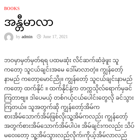
BOOKS
အန္တီမာလာ
by
admin
June 17, 2021
ဘဝမှာမှတ်မှတ်ရရ ပထမဆုံး လိင်ဆက်ဆံခဲ့ဖူး သူ
ကတော့ သူငယ်ချင်းအမေ ဒေါ်မာလာတဲ့။ ကျွန်တော့်
နာမည် ကတော့မောင်ညို။ ကျွန်တော့် သူငယ်ချင်းနာမည်
ကတော့ ထက်နိုင် ။ ထက်နိုင်နဲ့က တက္ကသိုလ်ရောက်မှခင်
ကြတာဗျ။ ဒါပေမယ့် တစ်ဂယ့်ငယ်ပေါင်းတွေလို ခင်သွား
ကြတယ်။ သူအတွက်ဆို ကျွန်တော့်အိမ်က
စားအိမ်သောက်အိမ်ဖြစ်လို၊သူ့အိမ်ကလည်း ကျွန်တော့်
အတွက်စားအိမ်သောက်အိမ်ပါပဲ။ အိမ်ချင်းကလည်း သိပ်
မဝေးတော့ သူ့အိမ်သွားလည်လိုက်၊ကိုယ့်အိမ်လာလည်