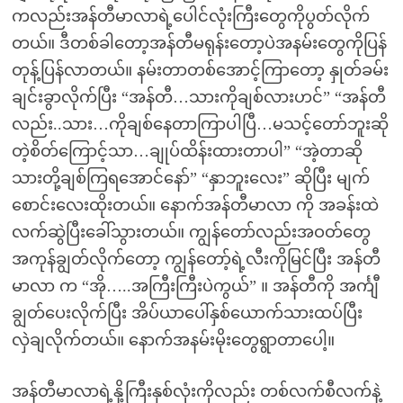
ကလည်းအန်တီမာလာရဲ့ပေါင်လုံးကြီးတွေကိုပွတ်လိုက်
တယ်။ ဒီတစ်ခါတော့အန်တီမရုန်းတော့ပဲအနမ်းတွေကိုပြန်
တုန့်ပြန်လာတယ်။ နမ်းတာတစ်အောင့်ကြာတော့ နှုတ်ခမ်း
ချင်းခွာလိုက်ပြီး “အန်တီ…သားကိုချစ်လားဟင်” “အန်တီ
လည်း..သား…ကိုချစ်နေတာကြာပါပြီ…မသင့်တော်ဘူးဆို
တဲ့စိတ်ကြောင့်သာ…ချုပ်ထိန်းထားတာပါ” “အဲ့တာဆို
သားတို့ချစ်ကြရအောင်နော်” “နှာဘူးလေး” ဆိုပြီး မျက်
စောင်းလေးထိုးတယ်။ နောက်အန်တီမာလာ ကို အခန်းထဲ
လက်ဆွဲပြီးခေါ်သွားတယ်။ ကျွန်တော်လည်းအဝတ်တွေ
အကုန်ချွတ်လိုက်တော့ ကျွန်တော့်ရဲ့လီးကိုမြင်ပြီး အန်တီ
မာလာ က “အို…..အကြီးကြီးပဲကွယ်” ။ အန်တီကို အင်္ကျီ
ချွတ်ပေးလိုက်ပြီး အိပ်ယာပေါ်နှစ်ယောက်သားထပ်ပြီး
လှဲချလိုက်တယ်။ နောက်အနမ်းမိုးတွေရွာတာပေါ့။
အန်တီမာလာရဲ့နို့ကြီးနှစ်လုံးကိုလည်း တစ်လက်စီလက်နဲ့