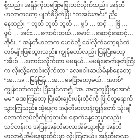
စို့သည်။ အရှိန်ကိုတဖြေးဖြေးတင်လိုက်သည်။ အန်တီ
မာလာကတော့ မျက်စိမှိတ်ပြီး “တအင်းအင်း” ညီး
နေသည်။ ” ဘွတ် ဘွတ် ဘွတ် … ဖွပ် … အင့် … ဗြိ …
ဖွပ် … အင်း…..ကောင်းတယ်…မောင်…ဆောင့်ဆောင့်…
အိုင်း..” အန်တီမာလာက မောင်လို့ ခေါ်လိုက်တော့ရင်ထဲ
တစ်မျိုးဖြစ်သွားသည်။ ကျွန်တော်လည်း ပြန်ပြီးတော့
“အီးစ်….ကောင်းလိုက်တာ မမရယ်…မမရဲစောက်ဖုတ်ကြီး
က လိုးလို့ကောင်းလိုက်တာ” လေး၊ငါးဆယ်မိနစ်နေတော့
“အ…အ…မြန်မြန်…အ….မမပြီးတော့မယ်…အားစ်”
ကျွန်တော်လည်း ပြီးချင်လာ၍ “အ..အတူတူပြီးရအောင်
မမ” ခဏကြတော့ ပြီးဆုံးချင်းပန်းတိုင်ကို ပြိုင်တူရောက်
သွားကြသည်။ အဲ့နေ့က အန်တီမာလာနဲ့ကျွန်တော် သုံးချီ
လောက်လုပ်လိုက်ကြတယ်။ နောက်နေ့တွေမှာလည်း
သင်တန်းက အပြန်အန်တီမာလာအိမ်သွားပြီး အန်တီ
မာလာရဲ့အိမ်နေရာတိုင်းမှာ လိုးကြတယ်။ အန်တီမာလာ