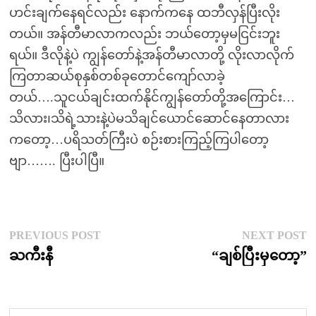
ဟင်းချက်နေရင်လည်း နောက်ကနေ ထဘီလှန်ပြီးလိုး
တယ်။ အန်တီမာလာကလည်း ဘယ်တော့မှမငြင်းဘူး
ရယ်။ ဒီလိုနဲ့ပဲ ကျွန်တော်နဲ့အန်တီမာလာတို့ လိုးလာလိုက်
ကြတာဆယ်စုနှစ်တစ်ခုတောင်ကျော်လာခဲ့
တယ်….သူငယ်ချင်းထက်နိုင်ကျွန်တော်တို့အကြောင်း…
သိလား၊သိရဲ့သားနဲ့ပဲမသိချင်ယောင်ဆောင်နေတာလား
ကတော့…ပရိသတ်ကြီးပဲ စဉ်းစားကြည့်ကြပါတော့
ဗျာ……. ပြီးပါပြီ။
Post
Previous
N
PREVIOUS POST
NEXT POST
post:
p
ႀကီးနီ
“ချစ်ပြီးမှတော့”
navigation