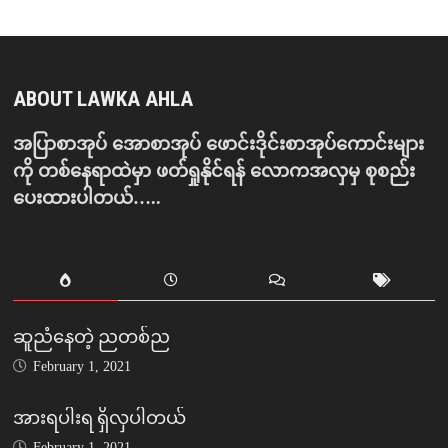
ABOUT LAWKA AHLA
အပြာစာအုပ် အောစာအုပ် ဖောင်းဒိုင်းစာအုပ်ကောင်းများ
ကို တစ်နေရာထဲမှာ ဖတ်ရှုနိုင်ရန် လောကအလှမှ စုစည်း
ပေးထားပါတယ်…..
ဆူညံနေတဲ့ ညတစ်ည
February 1, 2021
အားရပါးရ ရှိလှပါတယ်
February 1, 2021