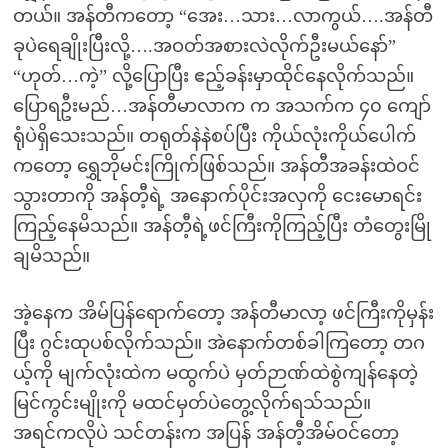
တယ်။ အန်တီကတော့ “အေး…သား…လာကွယ်….အန်တီ
ခုပဲရေချိုးပြီးလို့….အဝတ်အစားလဲလိုက်ဦးမယ်နော်”
“ဟုတ်…ကဲ့” လို့ပြောပြီး ဧည့်ခန်းမှာထိုင်နေလိုက်သည်။
ပြောရဦးမည်…အန်တီမာလာက က အသက်က ၄၀ ကျော်
ရုံပဲရှိသေးသည်။ တရုတ်နဲနဲစပ်ပြီး ကိုယ်လုံးကိုယ်ပေါက်
ကတော့ ရွှေဘိုမင်းကြိုက်ဖြစ်သည်။ အန်တီအခန်းထဲဝင်
သွားတာကို အန်တီ့ရဲ့ အနောက်ပိုင်းအလှကို ငေးမောရင်း
ကြည့်နေမိသည်။ အန်တီ့ရဲ့ဖင်ကြီးကိုကြည့်ပြီး တံတွေးမြို
ချမိသည်။
အဲ့နေက အိမ်ပြန်ရောက်တော့ အန်တီမာလာ့ ဖင်ကြီးကိုမှန်း
ပြီး ဂွင်းထုပစ်လိုက်သည်။ အဲနောက်တစ်ခါကြတော့ တဂ
ယ့်ကို မျက်လုံးထဲက မထွက်ပဲ မှတ်ဉာဏ်ထဲစွဲကျန်နေတဲ့
မြင်ကွင်းမျိုးကို မထင်မှတ်ပဲတွေ့လိုက်ရသ်သည်။
အရင်ကလိုပဲ သင်တန်းက အပြန် အန်တီ့အိမ်ဝင်တော့