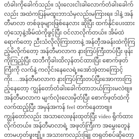
တံခါးကိုခေါက်သည်။ သုံးလေးငါးခါလောက်တံခါးခေါက်
လည်း အထဲကပြန်မထူးဘာသံမှလည်းမကြားရ။ ဒါနဲ့ အန်
တီမာလာ တစ်ခုခုများဖြစ်နေလား ဆိုပြီး ထက်နိုင်ပေးထား
တဲ့သော့နဲ့အိမ်ထဲကိုဖွင့်ပြီး ဝင်လာလိုက်တယ်။ အိမ်ထဲ
ရောက်တော့ ညီးသံလိုလိုကြားတာနဲ့ အန်တီ့အခန်းထဲကိုကြ
ည့်မိလိုက်တော့ အန်တီမာလာက နားကြပ်ကြီးတပ်ပြီး ဖုန်း
ကိုကြည့်ပြီး ထဘီကိုခါးထိလှန်တင်ထားပြီး စောက်ဖုတ်
ကြီးကို လက်နဲ့ ကလိုင်းနေလေရဲ့။အော်အဲ့တာကြောင့်
ကိုး….အန်တီမာလာက နားကြပ်ကြီးတပ်ပြီးအောကားကြ
ည့်နေတော့ ကျွန်တော်တံခါးခေါက်တာဘယ်ကြားမလဲဗျ။
အန်တီမာလာက မျက်လုံးလေးမှိတ်ပြီး စောက်ဖုတ်ထဲကို
လက်ထည့်ပြီး အမှန်အကန် feel တက်နေတာဗျ။
ကျွန်တော်လည်း အသာလေးဖုန်းထုတ်ပြီး video ရိုက်ထား
လိုက်တယ်။ အန်တီမာလာရဲ့ အဖုတ်ကြီးက အမွှေးတွေနဲ
တာမဟုတ်ဖူးဗျို့။ အသားကလည်းဖြူ တရုတ်စပ်ဆိုတော့