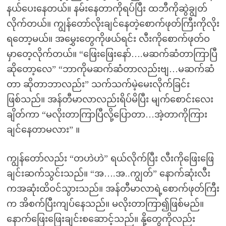
နယ်ပေးနေတယ်။ နမ်းနေတာကိုရပ်ပြီး ထဘီကိုဆွဲချွတ်
လိုက်တယ်။ ကျွန်တော်လိုးချင်နေတဲ့စောက်ဖုတ်ကြီးကိုလိုး
ရတော့မယ်။ အမွှေးတွေကိုဖယ်ရင်း လီးကိုစောက်ဖုတ်ဝ
မှာတေ့လိုက်တယ်။ “ဖြေးဖြေးနော်….မဆက်ဆံတာကြာပြီ
ဆိုတော့လေ” “ဘာကိုမဆက်ဆံတာလည်းဗျ…မဆက်ဆံ
တာ ဆိုတာဘာလည်း” သက်သက်မဲ့မေးလိုက်ခြင်း
ဖြစ်သည်။ အန်တီမာလာလည်းရိပ်မိပြီး မျက်စောင်းလေး
ချိတ်ကာ “မလိုးတာကြာပြီလို့ပြောတာ…အဲ့တာကိုကြား
ချင်နေတာမလား” ။
ကျွန်တော်လည်း “တဟဲဟဲ” ရယ်လိုက်ပြီး လီးကိုဖြေးဖြေ
ချင်းဆက်သွင်းသည်။ “အ….အ..ကျွတ်” နောက်ဆုံးလီး
ကအဆုံးထိဝင်သွားသည်။ အန်တီမာလာရဲ့စောက်ဖုတ်ကြီး
က အိစက်ပြီးကျပ်နေသည်။ မလိုးတာကြာ၍ဖြစ်မည်။
နောက်ဖြေးဖြေးချင်းစဆောင့်သည်။ နို့တွေကိုလည်း