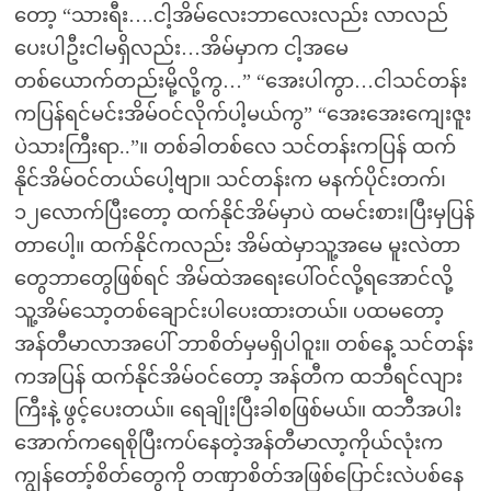
တော့ “သားရီး….ငါ့အိမ်လေးဘာလေးလည်း လာလည်
ပေးပါဦးငါမရှိလည်း…အိမ်မှာက ငါ့အမေ
တစ်ယောက်တည်းမို့လို့ကွ…” “အေးပါကွာ…ငါသင်တန်း
ကပြန်ရင်မင်းအိမ်ဝင်လိုက်ပါ့မယ်ကွ” “အေးအေးကျေးဇူး
ပဲသားကြီးရာ..”။ တစ်ခါတစ်လေ သင်တန်းကပြန် ထက်
နိုင်အိမ်ဝင်တယ်ပေါ့ဗျာ။ သင်တန်းက မနက်ပိုင်းတက်၊
၁၂လောက်ပြီးတော့ ထက်နိုင်အိမ်မှာပဲ ထမင်းစား၊ပြီးမှပြန်
တာပေါ့။ ထက်နိုင်ကလည်း အိမ်ထဲမှာသူ့အမေ မူးလဲတာ
တွေဘာတွေဖြစ်ရင် အိမ်ထဲအရေးပေါ်ဝင်လို့ရအောင်လို့
သူ့အိမ်သော့တစ်ချောင်းပါပေးထားတယ်။ ပထမတော့
အန်တီမာလာအပေါ် ဘာစိတ်မှမရှိပါဝူး။ တစ်နေ့ သင်တန်း
ကအပြန် ထက်နိုင်အိမ်ဝင်တော့ အန်တီက ထဘီရင်လျား
ကြီးနဲ့ ဖွင့်ပေးတယ်။ ရေချိုးပြီးခါစဖြစ်မယ်။ ထဘီအပါး
အောက်ကရေစိုပြီးကပ်နေတဲ့အန်တီမာလာ့ကိုယ်လုံးက
ကျွန်တော့်စိတ်တွေကို တဏှာစိတ်အဖြစ်ပြောင်းလဲပစ်နေ