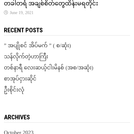
တခါတရံ အချစ်စိတ်တွေထိန်းမရတိုင်း
June 19, 2021
RECENT POSTS
” အပျိုစင် အိပ်မက် ” ( စ/ဆုံး)
သန်လိုက်တဲ့ဟာကြီး
တစ်နာရီ လေးဆယ့်ငါးမိနစ် (အစ/အဆုံး)
စာအုပ်ငှားဆိုင်
ဦးစိုင်းလုံ
ARCHIVES
October 2023