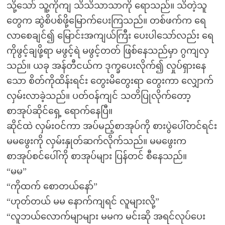
သို့သော် သူ့ကိုကျ သိသိသာသာကို ရောသည်။ သိတဲ့သူ
တွေက ဆွဲစိပစ်ဖို့မြောက်ပေးကြသည်။ တစ်ဖက်က ရေ
လာစေချင်၍ မြောင်းအကျယ်ကြီး ပေးပါသော်လည်း ရေ
ကိုဖွင့်ချဖို့ရာ မဖွင့်ရဲ မဖွင့်တတ် ဖြစ်နေသည်မှာ ဂွကျလှ
သည်။ ယခု အန်တီငယ်က ဒုက္ခပေးလိုက်၍ လှုပ်ရှားနေ
သော စိတ်ကိုထိန်းရင်း တွေးမိတွေးရာ တွေးကာ လျှောက်
လှမ်းလာခဲ့သည်။ ပတ်ဝန်ကျင် သတိပြုလိုက်တော့
စာအုပ်ဆိုင်ရှေ့ ရောက်နေပြီ။
ဆိုင်ထဲ လှမ်းဝင်ကာ အပ်မည့်စာအုပ်ကို စားပွဲပေါ်တင်ရင်း
မမဖွေးကို လှမ်းနှုတ်ဆက်လိုက်သည်။ မမဖွေးက
စာအုပ်စင်ပေါ်ကို စာအုပ်များ ပြန်တင် စီနေသည်။
“မမ”
“ကိုထက် စောတယ်နော်”
“ဟုတ်တယ် မမ နောက်ကျရင် လူများလို့”
“လူဘယ်လောက်မျာများ မမက မင်းဆို အရင်လုပ်ပေး