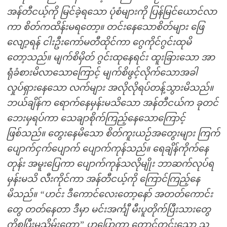
အန်တီငယ့်ကို မြင်ခဲ့ရသော ပုံစံများကို ပြန်မြင်ယောင်လာ
ကာ စိတ်ကထိန်းမရတော့။ တင်းနေသောစိတ်များ ဖြေ
လျော့ရန် ငါးဦးကော်မတီထိုင်ကာ ဂွေကိုင်ဂွင်းထုမိ
တော့သည်။ မျက်စိမှိတ် ဂွင်းထုနေရင်း ထူးခြားသော အာ
ရုံံခံစားမိလာသောကြောင့် မျက်စိဖွင့်လိုက်သောအခါ
လှုပ်ရှားနေသော လက်များ အလိုလိုရပ်တန့်သွားမိသည်။
ဘယ်ချိန်က ရောက်နေမှန်းမသိသော အန်တီငယ်က ခုတင်
ဘေးမှရပ်ကာ သေချာစိုက်ကြည့်နေသောကြောင့်
ဖြစ်သည်။ တွေးနေမိသော စိတ်ကူးယဉ်အတွေးများ ကြက်
ပျောက်ငှက်ပျောက် ပျောက်ကုန်သည်။ ရေချိန်ကိုက်နေ
တုန်း အမူးပြေကာ ပျောက်ကုန်သလိုမျိုး ဘာဆက်လုပ်ရ
မှန်းမသိ လီးကိုင်ကာ အန်တီငယ့်ကို ကြောင်ကြည့်နေ
မိသည်။ “ဟင်း ဒီကောင်လေးတော့နော် အတတ်ကောင်း
တွေ တတ်နေတာ ဒီမှာ မင်းအင်္ကျီ မီးပူတိုက်ပြီးသားတွေ
ကိစ္စပြီးမှသိမ်းတော့” ဟုပြောကာ တောင့်တင်းသော သူ့