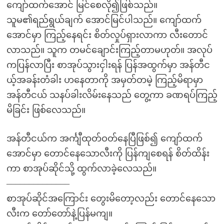
ကျော်ထက်အောင် မြင်စေလို၍ဖြစ်သည်။
သူမ၏ရည်ရွယ်ချက် အောင်မြင်ပါသည်။ ကျော်ထက်
အောင်မှာ ကြည့်နေရင်း စိတ်လှုပ်ရှားလာကာ လီးတောင်
လာသည်။ သူက တမင်ချောင်းကြည့်တာမဟုတ်။ အလုပ်
ကပြန်လာပြီး စာအုပ်သွားငှါးရန် ပြန်အထွက်မှာ အန်တီင
ယ့်အခန်းတံခါး ဟနေတာကို အမှတ်တမဲ့ ကြည့်မိရာမှာ
အန်တီငယ် သနပ်ခါးလိမ်းနေသည် တွေ့ကာ ခဏရပ်ကြည့်
မိခြင်း ဖြစ်လေသည်။
အန်တီငယ်က အင်္ကျီထုတ်ဝတ်နေပြီဖြစ်၍ ကျော်ထက်
အောင်မှာ တောင်နေသောလီးကို ပြန်ကျစေရန် စိတ်ထိန်း
ကာ စာအုပ်ဆိုင်သို့ ထွက်လာခဲ့လေသည်။
–
–
–
–
–
–
–
–
–
–
–
–
–
–
စာအုပ်ဆိုင်အကြောင်း တွေးမိတော့လည်း တောင်နေသော
လီးက တော်တော်နဲ့ပြန်မကျ။