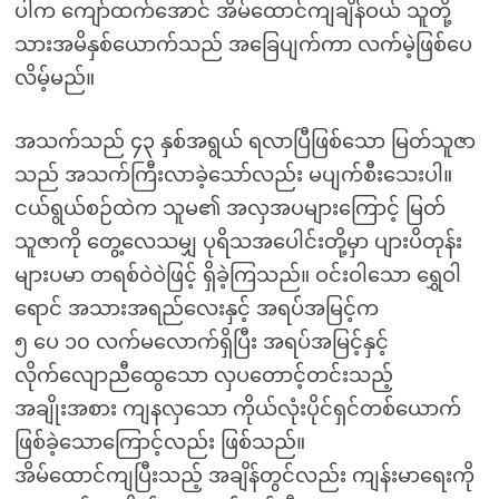
ပါက ကျော်ထက်အောင် အိမ်ထောင်ကျချိန်ဝယ် သူတို့
သားအမိနှစ်ယောက်သည် အခြေပျက်ကာ လက်မဲ့ဖြစ်ပေ
လိမ့်မည်။
အသက်သည် ၄၃ နှစ်အရွယ် ရလာပြီဖြစ်သော မြတ်သူဇာ
သည် အသက်ကြီးလာခဲ့သော်လည်း မပျက်စီးသေးပါ။
ငယ်ရွယ်စဉ်ထဲက သူမ၏ အလှအပများကြောင့် မြတ်
သူဇာကို တွေ့လေသမျှ ပုရိသအပေါင်းတို့မှာ ပျားပိတုန်း
များပမာ တရစ်ဝဲဝဲဖြင့် ရှိခဲ့ကြသည်။ ဝင်းဝါသော ရွှေဝါ
ရောင် အသားအရည်လေးနှင့် အရပ်အမြင့်က
၅ ပေ ၁၀ လက်မလောက်ရှိပြီး အရပ်အမြင့်နှင့်
လိုက်လျောညီထွေသော လှပတောင့်တင်းသည့်
အချိုးအစား ကျနလှသော ကိုယ်လုံးပိုင်ရှင်တစ်ယောက်
ဖြစ်ခဲ့သောကြောင့်လည်း ဖြစ်သည်။
အိမ်ထောင်ကျပြီးသည့် အချိန်တွင်လည်း ကျန်းမာရေးကို