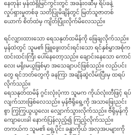
နေတုန်း မှန်ထဲရှိမြင်ကွင်းတွင် အခန်းဝဆီမှ ရိပ်ခနဲ့
လှုပ်ရှားမှုတစ်ခု သတိပြုမိချိန်တွင် မြတ်သူဇာတစ်
ယောက် စိတ်ထဲမှ ကျိတ်ပြုံးလိုက်မိလေသည်။
ရင်လျှားထားသော ရေသနုတ်ထမိန်ကို ဖြေချလိုက်သည်။
မှန်ထဲတွင် သူမ၏ ဖြူဖွေးတင်းရင်းသော ရင်နှစ်မွှာအစုံက
ထင်းထင်းကြီး ပေါ်နေတော့သည်။ ချောင်းနေသော ကောင်
လေး မရိုးမယွဖြစ်မှာ အသေချာပင်ဖြစ်သည်။ လည်ပင်း
တွေ ရင်ဘတ်တွေကို ခနကြာ အချိန်ဆွဲလိမ်းပြီးမှ ထရပ်
လိုက်သည်။
ရေသနုတ်ထမိန် ဂွင်းလုံးပုံကာ သူမက ကိုယ်လုံးတီဖြင့် ရပ်
လျက်သားဖြစ်လေသည်။ မှန်ဗီရိုရှေ့ကို အသာဖြေးညင်း
စွာ ကြွကြွယွယွလေး လျှောက်သွားလိုက်သည်။ ဗီရိုမှန်ကို
ကျောပေးခါ နောက်ပြန်လှည့်၍ ကြည့်လိုက်သည်။
တကယ်က သူမ၏ ရှေ့ပိုင်း ခန္ဓာကိုယ် အလှအပများကို