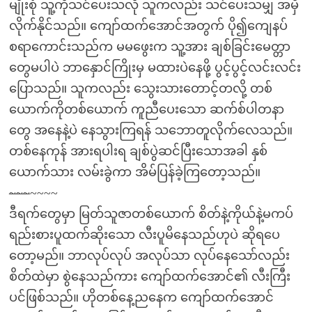
မျိုးစုံ သူ့ကိုသင်ပေးသလို သူကလည်း သင်ပေးသမျှ အမှီ
လိုက်နိုင်သည်။ ကျော်ထက်အောင်အတွက် ပို၍ကျေနပ်
စရာကောင်းသည်က မမဖွေးက သူ့အား ချစ်ခြင်းမေတ္တာ
တွေမပါပဲ ဘာနှောင်ကြိုးမှ မထားပဲနေဖို့ ပွင့်ပွင့်လင်းလင်း
ပြောသည်။ သူကလည်း သွေးသားတောင့်တလို့ တစ်
ယောက်ကိုတစ်ယောက် ကူညီပေးသော ဆက်စ်ပါတနာ
တွေ အနေနဲ့ပဲ နေသွားကြရန် သဘောတူလိုက်လေသည်။
တစ်နေကုန် အားရပါးရ ချစ်ပွဲဆင်ပြီးသောအခါ နှစ်
ယောက်သား လမ်းခွဲကာ အိမ်ပြန်ခဲ့ကြတော့သည်။
~~~
~~~~
ဒီရက်တွေမှာ မြတ်သူဇာတစ်ယောက် စိတ်နဲ့ကိုယ်နဲ့မကပ်
ရည်းစားပူထက်ဆိုးသော လီးပူမိနေသည်ဟုပဲ ဆိုရပေ
တော့မည်။ ဘာလုပ်လုပ် အလုပ်သာ လုပ်နေသော်လည်း
စိတ်ထဲမှာ စွဲနေသည်ကား ကျော်ထက်အောင်၏ လီးကြီး
ပင်ဖြစ်သည်။ ဟိုတစ်နေ့ညနေက ကျော်ထက်အောင်