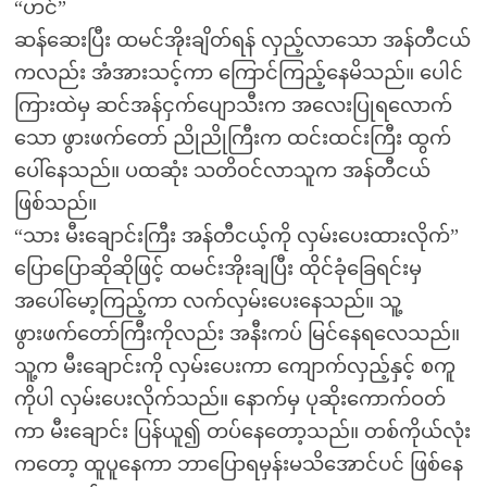
“ဟင်”
ဆန်ဆေးပြီး ထမင်အိုးချိတ်ရန် လှည့်လာသော အန်တီငယ်
ကလည်း အံအားသင့်ကာ ကြောင်ကြည့်နေမိသည်။ ပေါင်
ကြားထဲမှ ဆင်အန်ငှက်ပျောသီးက အလေးပြုရလောက်
သော ဖွားဖက်တော် ညိုညိုကြီးက ထင်းထင်းကြီး ထွက်
ပေါ်နေသည်။ ပထဆုံး သတိဝင်လာသူက အန်တီငယ်
ဖြစ်သည်။
“သား မီးချောင်းကြီး အန်တီငယ့်ကို လှမ်းပေးထားလိုက်”
ပြောပြောဆိုဆိုဖြင့် ထမင်းအိုးချပြီး ထိုင်ခုံခြေရင်းမှ
အပေါ်မော့ကြည့်ကာ လက်လှမ်းပေးနေသည်။ သူ့
ဖွားဖက်တော်ကြီးကိုလည်း အနီးကပ် မြင်နေရလေသည်။
သူ့က မီးချောင်းကို လှမ်းပေးကာ ကျောက်လှည့်နှင့် စကူ
ကိုပါ လှမ်းပေးလိုက်သည်။ နောက်မှ ပုဆိုးကောက်ဝတ်
ကာ မီးချောင်း ပြန်ယူ၍ တပ်နေတော့သည်။ တစ်ကိုယ်လုံး
ကတော့ ထူပူနေကာ ဘာပြောရမှန်းမသိအောင်ပင် ဖြစ်နေ