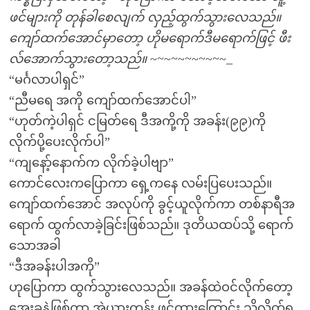
ဖင်များကို တုန်ခါစေလျက် လှည့်ထွက်သွားလေသည်။
ကျော်ထက်အောင်မှာတော့ ဟိုမရောက်ဒီမရောက်ဖြင့် ဖီး
လ်အောက်သွားတော့သည်။
~
~
~
~
~
~
~
~
~
~
~_
“မင်္ဂလာပါရှင်”
“ညီမရေ အကို ကျော်ထက်အောင်ပါ”
“ဟုတ်ကဲ့ပါရှင် ငမြတ်ရေ ဒီအကို့ကို အခန်း(၉၉)ကို
လိုက်ပို့ပေးလိုက်ပါ”
“ကျနော့်နောက်က လိုက်ခဲ့ပါဗျာ”
ကောင်လေးကပြောကာ ရှေ့ကနေ လမ်းပြပေးသည်။
ကျော်ထက်အောင် အလုပ်ကို ခွင့်ယူလိုက်ကာ တစ်နာရီအ
ရောက် ထွက်လာခဲ့ခြင်းဖြစ်သည်။ ဒုတိယထပ်သို့ ရောက်
သောအခါ
“ဒီအခန်းပါအကို”
ဟုပြောကာ ထွက်သွားလေသည်။ အခန်ထဲဝင်လိုက်တော့
အေးခနဲ့ဖြစ်ကာ အဲယားကွန်း ဖွင့်ထားကြောင်း သိလိုက်ရ