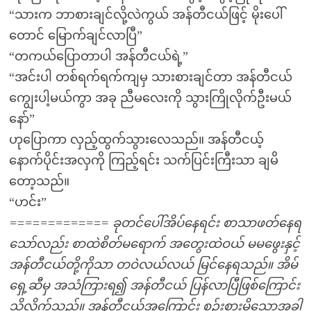
“သားက ဘာစားချင်လို့လဲကွယ် အန်တီငယ်ဖြင့် မိုးပေါ်
တောင် မြောက်ချင်လာပြီ”
“တကယ်ပြောတာပါ အန်တီငယ်ရဲ့”
“အင်းပါ တစ်ရက်ရက်ကျမှ သားစားချင်တာ အန်တီငယ်
ကျွေးပါ့မယ်ကွာ အခု ညီမလေးကို သွားကြိုလိုက်ဦးမယ်
နော်”
ဟုပြောကာ လှည့်ထွက်သွားလေသည်။ အန်တီငယ့်
နောက်ပိုင်းအလှကို ကြည့်ရင်း သက်ပြင်းကြီးသာ ချမိ
တော့သည်။
“ဟင်း”
=
=
=
=
=
=
=
=
=
=
=
=
= ခုတင်ပေါ်အိပ်နေရင်း စာသာဖတ်နေရ
သော်လည်း စာထဲစိတ်မရောက် အတွေးထဲဝယ် မမဖွေးနှင့်
အန်တီငယ်တို့ကိုသာ တဝဲလယ်လယ် မြင်နေရသည်။ အိမ်
ရှေ့ဆီမှ အသံကြားရ၍ အန်တီငယ် ပြန်လာပြီဖြစ်ကြောင်း
သိလိုက်သည်။ အန်တီငယ့်အကြောင်း စဉ်းစားမိသောအခါ