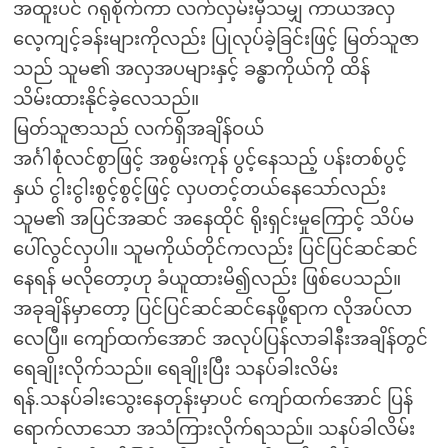
အထူးပင် ဂရုစိုက်ကာ လက်လှမ်းမှီသမျှ ကာယအလှ
လေ့ကျင့်ခန်းများကိုလည်း ပြုလုပ်ခဲ့ခြင်းဖြင့် မြတ်သူဇာ
သည် သူမ၏ အလှအပများနှင့် ခန္ဓာကိုယ်ကို ထိန်
သိမ်းထားနိုင်ခဲ့လေသည်။
မြတ်သူဇာသည် လက်ရှိအချိန်ဝယ်
အင်္ဂါစုံလင်စွာဖြင့် အစွမ်းကုန် ပွင့်နေသည့် ပန်းတစ်ပွင့်
နှယ် ငွါးငွါးစွင့်စွင့်ဖြင့် လှပတင့်တယ်နေသော်လည်း
သူမ၏ အပြင်အဆင် အနေထိုင် ရိုးရှင်းမှုကြောင့် သိပ်မ
ပေါ်လွင်လှပါ။ သူမကိုယ်တိုင်ကလည်း ပြင်ပြင်ဆင်ဆင်
နေရန် မလိုတော့ဟု ခံယူထားမိ၍လည်း ဖြစ်ပေသည်။
အခုချိန်မှာတော့ ပြင်ပြင်ဆင်ဆင်နေဖို့ရာက လိုအပ်လာ
လေပြီ။ ကျော်ထက်အောင် အလုပ်ပြန်လာခါနီးအချိန်တွင်
ရေချိုးလိုက်သည်။ ရေချိုးပြီး သနပ်ခါးလိမ်း
ရန်.သနပ်ခါးသွေးနေတုန်းမှာပင် ကျော်ထက်အောင် ပြန်
ရောက်လာသော အသံကြားလိုက်ရသည်။ သနပ်ခါလိမ်း