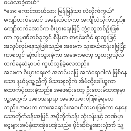
ဝယ်လာခဲ့တယ်”
“အေး ကောင်းတယ်သား မြန်မြန်သာ လဲလိုက်ကွယ်”
ကျော်ထက်အောင် အခန်းထဲဝင်ကာ အင်္ကျီလဲလိုက်သည်။
ကျော်ထက်အောင်က စီးပွားရေးဖြင့် ဘွဲ့ရသူတစ်ဦးဖြစ်
ကာ ကုမ္မဏီတစ်ခုတွင် စီနီယာ စာရင်းကိုင် ရာထူးဖြင့်
အလုပ်လုပ်နေသူဖြစ်သည်။ အမေက သူဆယ်တန်းဖြေပြီး
ကာစတွင် ဆုံးပါးသွားခဲ့ကာ အဖေကတော့ သူတက္ကသိုလ်
တက်နေဆဲမှာပင် ကွယ်လွန်ခဲ့လေသည်။
အဖေက စီးပွားရေးလဲ အဆင်မပြေ အသဲရောဂါလဲ ဖြစ်နေ
သော နယ်မှသူ့ညီကို မိသားစုလိုက် အိမ်သို့ခေါ်ယူကာ
ထောက်ပံ့ထားခဲ့သည်။ အဖေဆုံးတော့ ဦးလေးမိသားစုမှာ
သူ့အတွက် အစစအရာရာ အဖော်အဖက်ဖြစ်ခဲ့ရလေ
သည်။ အဖေက ကားအရောင်းအဝယ်သမားဖြစ်ကာ နေနေ
သောတိုက်ခန်းအပြင် အပိုတိုက်ခန်း သုံးခန်းနှင့် ဘဏ်မှာ
ငွေများအပ်နှံထားခဲ့ပေးခဲ့သည်။ ပိုင်ဆိုင်မှုအားလုံးကို သူ့