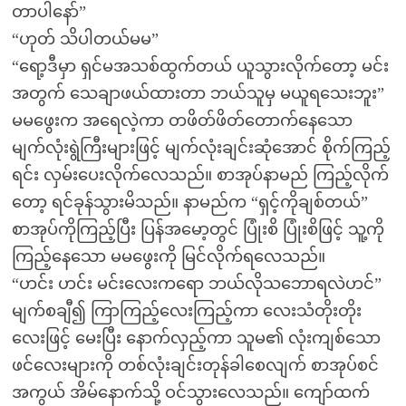
တာပါနော်”
“ဟုတ် သိပါတယ်မမ”
“ရော့ဒီမှာ ရှင်မအသစ်ထွက်တယ် ယူသွားလိုက်တော့ မင်း
အတွက် သေချာဖယ်ထားတာ ဘယ်သူမှ မယူရသေးဘူး”
မမဖွေးက အရေလဲ့ကာ တဖိတ်ဖိတ်တောက်နေသော
မျက်လုံးရွဲကြီးများဖြင့် မျက်လုံးချင်းဆုံအောင် စိုက်ကြည့်
ရင်း လှမ်းပေးလိုက်လေသည်။ စာအုပ်နာမည် ကြည့်လိုက်
တော့ ရင်ခုန်သွားမိသည်။ နာမည်က “ရှင့်ကိုချစ်တယ်”
စာအုပ်ကိုကြည့်ပြီး ပြန်အမော့တွင် ပြုံးစိ ပြုံးစိဖြင့် သူ့ကို
ကြည့်နေသော မမဖွေးကို မြင်လိုက်ရလေသည်။
“ဟင်း ဟင်း မင်းလေးကရော ဘယ်လိုသဘောရလဲဟင်”
မျက်စချီ၍ ကြာကြည့်လေးကြည့်ကာ လေးသံတိုးတိုး
လေးဖြင့် မေးပြီး နောက်လှည့်ကာ သူမ၏ လုံးကျစ်သော
ဖင်လေးများကို တစ်လုံးချင်းတုန်ခါစေလျက် စာအုပ်စင်
အကွယ် အိမ်နောက်သို့ ဝင်သွားလေသည်။ ကျော်ထက်