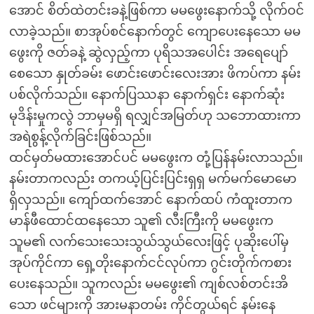
အောင် စိတ်ထဲတင်းခနဲ့ဖြစ်ကာ မမဖွေးနောက်သို့ လိုက်ဝင်
လာခဲ့သည်။ စာအုပ်စင်နောက်တွင် ကျောပေးနေသော မမ
ဖွေးကို ဇတ်ခနဲ့ ဆွဲလှည့်ကာ ပုရိသအပေါင်း အရေပျော်
စေသော နှုတ်ခမ်း ဖောင်းဖောင်းလေးအား ဖိကပ်ကာ နမ်း
ပစ်လိုက်သည်။ နောက်ပြဿနာ နောက်ရှင်း နောက်ဆုံး
မုဒိန်းမှုကလွဲ ဘာမှမရှိ ရလျှင်အမြတ်ဟု သဘောထားကာ
အရဲစွန့်လိုက်ခြင်းဖြစ်သည်။
ထင်မှတ်မထားအောင်ပင် မမဖွေးက တုံ့ပြန်နမ်းလာသည်။
နမ်းတာကလည်း တကယ့်ပြင်းပြင်းရှရှ မက်မက်မောမော
ရှိလှသည်။ ကျော်ထက်အောင် နောက်ထပ် ကံထူးတာက
မာန်ဖီထောင်ထနေသော သူ၏ လီးကြီးကို မမဖွေးက
သူမ၏ လက်သေးသေးသွယ်သွယ်လေးဖြင့် ပုဆိုးပေါ်မှ
အုပ်ကိုင်ကာ ရှေ့တိုးနောက်ငင်လုပ်ကာ ဂွင်းတိုက်ကစား
ပေးနေသည်။ သူကလည်း မမဖွေး၏ ကျစ်လစ်တင်းအိ
သော ဖင်များကို အားမနာတမ်း ကိုင်တွယ်ရင် နမ်းနေ