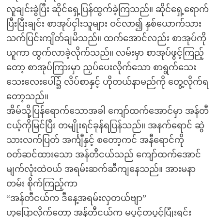
လူချင်းခွဲပြီး ဆိုင်ရှေ့ပြန်ထွက်ခဲ့ကြသည်။ ဆိုင်ရှေ့ရောက်
ပြီးပြီးချင်း စာအုပ်ငှါးသူများ ဝင်လာ၍ နှစ်ယောက်သား
သက်ပြင်းကျိတ်ချမိသည်။ ထက်အောင်လည်း စာအုပ်ကို
ယူကာ ထွက်လာခဲ့လိုက်သည်။ လမ်းမှာ စာအုပ်ဖွင့်ကြည့်
တော့ စာအုပ်ကြားမှာ ညှပ်ပေးလိုက်သော စာရွက်သေး
သေးလေးပေါ်၌ လိပ်စာနှင့် ဟိုတယ်နာမည်ကို တွေ့လိုက်ရ
တော့သည်။
အိမ်သို့ပြန်ရောက်သောအခါ ကျော်ထက်အောင်မှာ အန်တီ
ငယ့်ကိုမြင်ပြီး တမျိုးရင်ခုန်ရပြန်သည်။ အနက်ရောင် ဆွဲ
သားလက်ပြတ် အင်္ကျီနှင့် စတော့ကင် အနီရောင်ကို
ဝတ်ဆင်ထားသော အန်တီငယ်သည် ကျော်ထက်အောင်
မျက်လုံးထဲဝယ် အရမ်းဆက်ဆီကျနေသည်။ အားမနာ
တမ်း စိုက်ကြည့်ကာ
“အန်တီငယ်က ဒီနေ့အရမ်းလှတယ်ဗျာ”
ဟုပြောလိုက်တော့ အန်တီငယ်က မပွင့်တပွင့်ပြုံးရင်း