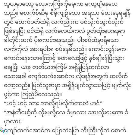
သူဇာမှာတော့ လောကကြီးကိုမေ့ကာ ကော့ပျံနေလေ
သည်။ စောက်စိဆီမှ စိမ့်ကျဉ်သော အရသာ ခံစားနေရချိန်
တွင် စောက်ပတ်ထဲရှိ လက်ညိုးက ဝင်လိုက်ထွက်လိုက်
ဖြစ်နေပြီး ဖင်ထဲရှိ လက်ခလယ်ကလဲ ပွတ်ထိုးပေးနေရာ
ခါတိုင်းထက် ပိုကောင်းနေသည်။ ပါးစပ်ထဲမှာရှိသော
လက်ကိုလဲ အားရပါးရ စုပ်နေမိသည်။ ကောင်းလွန်းမက
ကောင်းနေသောကြောင့် ခဏလေးဖြင့် နှစ်ချီခန်ပြီးသွား
ချေပြီ။ ယခု တတိယအကြိမ် အရှိန်ပြန်တက်လာ
သောအခါ ကျော်ထက်အောင်က လိုးရန်အတွက် ထလိုက်
တော့သည်။ မြတ်သူဇာမှာ အရှိန်ပျက်သွားသဖြင့် မျက်လုံး
ဖွင့်ကာ ကြည့်မိလေသည်။
“ဟင့် ဟင့် သား ဘာလို့ရပ်လိုက်တာလဲ ဟင်”
“အန်တီငယ့်ကို လိုးမလို့လေ ခံမှာလား သားလိုးပေးတာ ခံ
မှာလား”
ကျော်ထက်အောင်က ပြောလဲပြော လီးကြီးကိုလဲ စောက်