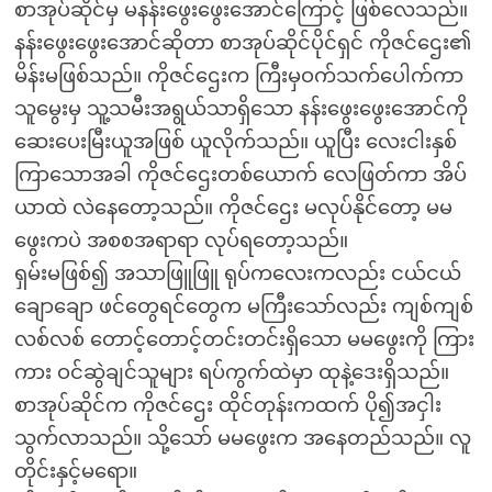
စာအုပ်ဆိုင်မှ မနန်းဖွေးဖွေးအောင်ကြောင့် ဖြစ်လေသည်။
နန်းဖွေးဖွေးအောင်ဆိုတာ စာအုပ်ဆိုင်ပိုင်ရှင် ကိုဇင်ဌေး၏
မိန်းမဖြစ်သည်။ ကိုဇင်ဌေးက ကြီးမှဝက်သက်ပေါက်ကာ
သူမွေးမှ သူ့သမီးအရွယ်သာရှိသော နန်းဖွေးဖွေးအောင်ကို
ဆေးပေးမြီးယူအဖြစ် ယူလိုက်သည်။ ယူပြီး လေးငါးနှစ်
ကြာသောအခါ ကိုဇင်ဌေးတစ်ယောက် လေဖြတ်ကာ အိပ်
ယာထဲ လဲနေတော့သည်။ ကိုဇင်ဌေး မလုပ်နိုင်တော့ မမ
ဖွေးကပဲ အစစအရာရာ လုပ်ရတော့သည်။
ရှမ်းမဖြစ်၍ အသာဖြူဖြူ ရုပ်ကလေးကလည်း ငယ်ငယ်
ချောချော ဖင်တွေရင်တွေက မကြီးသော်လည်း ကျစ်ကျစ်
လစ်လစ် တောင့်တောင့်တင်းတင်းရှိသော မမဖွေးကို ကြား
ကား ဝင်ဆွဲချင်သူများ ရပ်ကွက်ထဲမှာ ထုနဲ့ဒေးရှိသည်။
စာအုပ်ဆိုင်က ကိုဇင်ဌေး ထိုင်တုန်းကထက် ပို၍အငှါး
သွက်လာသည်။ သို့သော် မမဖွေးက အနေတည်သည်။ လူ
တိုင်းနှင့်မရော။