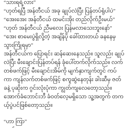
“သားရရဲ့လား”
“ဟုတ်ရပြီ အန်တီငယ် အခု ချုပ်လဲပြီး ပြန်တပ်ရုံပါပဲ”
“အေးအေး အန်တီငယ် ထမင်းအိုး တည်လိုက်ဦးမယ်”
“ဟုတ် အန်တီငယ် ညီမလေး ပြန်မလာသေးဘူးနော်”
“အေး စာမေးပွဲရှိလို့တဲ့ အချိန်ပို ခေါ်ထားတယ် ခနနေမှ
သွားကြိုရမှာ”
အန်တီငယ်က ပြောရင်း ဆန်ဆေးနေသည်။ သူလည်း ချုပ်
လဲပြီး မီးချောင်းပြန်တပ်ရန် ခုံပေါ်တက်လိုက်သည်။ လက်
တစ်ဖက်ဖြင့် မီးချောင်းအိမ်ကို မျက်နှာကျက်တွင် ကပ်
ကာ ကျန်လက်တစ်ဖက်ဖြင့် စကူဆွဲနေတုန်း ခါးဆီမှ ဇတ်
ခနဲ့ ပုဆိုးက ဂွင်းလုံးပုံကာ ကျွတ်ကျလေတော့သည်။
အောက်ခံဘောင်းဘီ ခံဝတ်လေ့မရှိသော သူ့အတွက် တက
ယ့်ပွဲပင်ဖြစ်တော့သည်။
“ဟာ ကြာ”