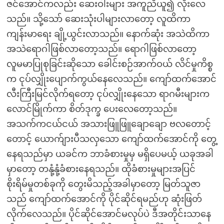
ဇင်အောင်ကလည်း ဆေးဝါးများ အကူညီယူ၍ လိုးလေ
သည်။ သို့သော် ဆေးသုံးပါများလာတော့ လူထိကာ
ကျန်းမာရေး ချို့ယွင်းလာသည်။ နောက်ဆုံး အသဲထိကာ
အသဲရောဂါဖြစ်လာတော့သည်။ ရောဂါဖြစ်လာတော့
လူမမာပြုစုခြင်းဆိုသော ခေါင်းစဉ်အာက်ဝယ် လိင်မှုကိစ္စ
က ငုပ်လျှိုးပျောက်ကွယ်နေလေသည်။ ကျော်ထက်အောင်
လီးကြီးမြင်လိုက်ရတော့ ငုပ်လျှိုးနေသော ရာဂမီးများက
လောင်မြိုက်ကာ စိတ်ဒုက္ခ ပေးလေတော့သည်။
အသက်ကငယ်ငယ် အသားဖြူဖြူချောချော ဗလတောင့်
တောင့် ယောက်ျားပီသလှသော ကျော်ထက်အောင်ကို တွေ့
နေရသည်မှာ ယခင်က ဘာခံစားမှုမှ မရှိပေမယ့် ယခုအခါ
မှာတော့ တနုံ့နုံ့ခံစားနေရသည်။ ထိုခံစားမှုများအပြင်
စိုးရိမ်မှုတစ်ခုကို တွေးမိသည့်အခါမှာတော့ မြတ်သူဇာ
သည် ကျော်ထက်အောင်ကို ပိုင်ဆိုင်ရမည်ဟု ဆုံးဖြတ်
လိုက်လေသည်။ ပိုင်ဆိုင်အောင်မလုပ်ပဲ ဒီအတိုင်းသာနေ