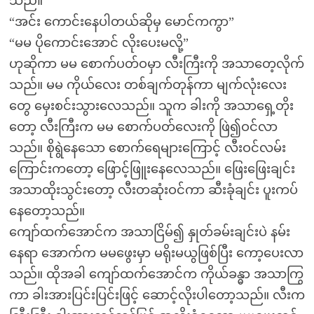
သည်။
“အင်း ကောင်းနေပါတယ်ဆိုမှ မောင်ကကွာ”
“မမ ပိုကောင်းအောင် လိုးပေးမလို့”
ဟုဆိုကာ မမ စောက်ပတ်ဝမှာ လီးကြီးကို အသာတေ့လိုက်
သည်။ မမ ကိုယ်လေး တစ်ချက်တုန်ကာ မျက်လုံးလေး
တွေ မှေးစင်းသွားလေသည်။ သူက ခါးကို အသာရှေ့တိုး
တော့ လီးကြီးက မမ စောက်ပတ်လေးကို ဖြဲ၍ဝင်လာ
သည်။ စိုရွဲနေသော စောက်ရေများကြောင့် လီးဝင်လမ်း
ကြောင်းကတော့ ဖြောင့်ဖြူးနေလေသည်။ ဖြေးဖြေးချင်း
အသာထိုးသွင်းတော့ လီးတဆုံးဝင်ကာ ဆီးခုံချင်း ပူးကပ်
နေတော့သည်။
ကျော်ထက်အောင်က အသာငြိမ်၍ နှုတ်ခမ်းချင်းပဲ နမ်း
နေရာ အောက်က မမဖွေးမှာ မရိုးမယွဖြစ်ပြီး ကော့ပေးလာ
သည်။ ထိုအခါ ကျော်ထက်အောင်က ကိုယ်ခန္ဓာ အသာကြွ
ကာ ခါးအားပြင်းပြင်းဖြင့် ဆောင့်လိုးပါတော့သည်။ လီးက