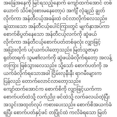
အခြေအနေကို မြင်ရသည့်နောက် ကျော်ထက်အောင် တစ်
ယောက် သိပ်စဉ်းစားမနေတော့ပဲ အင်္ကျီ လုံချည် ချွတ်
လိုက်ကာ အန်တီငယ့်အခန်းထဲ ဝင်လာလိုက်လေသည်။
ချဲထားသော အန်တီငယ့်ပေါင်ကြားတွင် မျက်နှာအပ်ကာ
စောက်စိပွတ်နေသော အန်တီငယ့်လက်ကို ဆွဲဖယ်
လိုက်ကာ အန်တီငယ့်စောက်ပတ်တစ်ခုလုံး လျှာဖြင့်
အပြားလိုက် ပင့်ယက်ပါတော့သည်။ မြတ်သူဇာမှာ
ရုတ်တရက် သူမ၏လက်ကို ဆွဲဖယ်ခံလိုက်ရတော့ အလန့်
တကြား ဖြစ်သွားလေသည်။ သို့သော် စောက်ပတ်ကို အ
ယက်ခံလိုက်ရသောအခါ ငြိမ်းလုနီးနီး ရာဂမီးများက
ပြန်လည် တောက်လောင်လာတော့သည်။
ကျော်ထက်အောင်က စောက်စိကို လျှာဖြင့်ယက်ကာ
စောက်ပတ်ထဲသို့ လက်ညိုး ဖင်ထဲသို့ လက်ခလယ်ထဲ့ပြီး
အသွင်းအထုတ်လုပ် ကစားပေးသည်။ စောက်စိအယက်ခံ
ရပြီး စောက်ပတ်နှင့်ဖင် တပြိုင်ထဲ ကလိခံရသော မြတ်