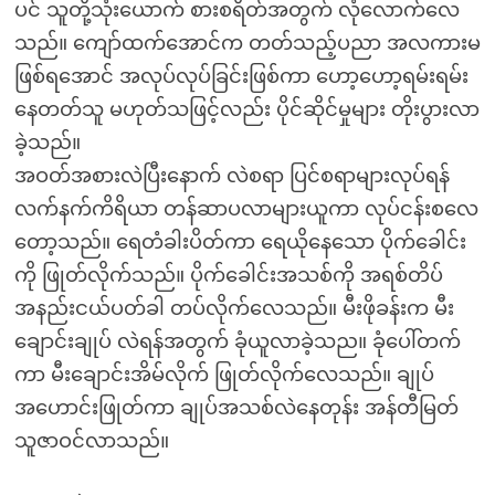
ပင် သူတို့သုံးယောက် စားစရိတ်အတွက် လုံလောက်လေ
သည်။ ကျော်ထက်အောင်က တတ်သည့်ပညာ အလကားမ
ဖြစ်ရအောင် အလုပ်လုပ်ခြင်းဖြစ်ကာ ဟော့ဟော့ရမ်းရမ်း
နေတတ်သူ မဟုတ်သဖြင့်လည်း ပိုင်ဆိုင်မှုများ တိုးပွားလာ
ခဲ့သည်။
အဝတ်အစားလဲပြီးနောက် လဲစရာ ပြင်စရာများလုပ်ရန်
လက်နက်ကိရိယာ တန်ဆာပလာများယူကာ လုပ်ငန်းစလေ
တော့သည်။ ရေတံခါးပိတ်ကာ ရေယိုနေသော ပိုက်ခေါင်း
ကို ဖြုတ်လိုက်သည်။ ပိုက်ခေါင်းအသစ်ကို အရစ်တိပ်
အနည်းငယ်ပတ်ခါ တပ်လိုက်လေသည်။ မီးဖိုခန်းက မီး
ချောင်းချုပ် လဲရန်အတွက် ခုံယူလာခဲ့သည။ ခုံပေါ်တက်
ကာ မီးချောင်းအိမ်လိုက် ဖြုတ်လိုက်လေသည်။ ချုပ်
အဟောင်းဖြုတ်ကာ ချုပ်အသစ်လဲနေတုန်း အန်တီမြတ်
သူဇာဝင်လာသည်။