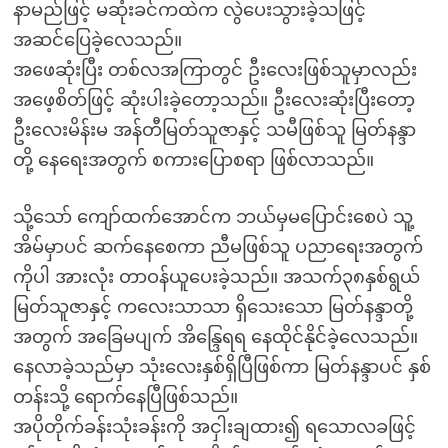
နာမည်ဖြင့် မဆုံးခင်ကထဲက လွဲပေးသွားခဲ့သဖြင့်
အဆင်ပြေခဲ့လေသည်။
အဖေဆုံးပြီး တစ်လအကြာတွင် ဦးလေးဖြစ်သူမှာလည်း
အဖေ့စိတ်ဖြင့် ဆုံးပါးခဲ့တော့သည်။ ဦးလေးဆုံးပြီးတော့
ဦးလေးမိန်းမ အန်တီမြတ်သူဇာနှင့် သမီဖြစ်သူ မြတ်နန္ဒာ
တို့ နေရေးအတွက် စကားပြောစရာ ဖြစ်လာသည်။
သို့သော် ကျော်ထက်အောင်က ဘယ်မှမပြောင်းစေပဲ သူ့
အိမ်မှာပင် ဆက်နေစေကာ ညီမဖြစ်သူ ပညာရေးအတွက်
ကိုပါ အားလုံး တာဝန်ယူပေးခဲ့သည်။ အသက်၃၈နှစ်ရွယ်
မြတ်သူဇာနှင့် ကလေးသာသာ ရှိသေးသော မြတ်နန္ဒာတို့
အတွက် အခြေမပျက် အိန္ဒြေရရ နေထိုင်နိုင်ခဲ့လေသည်။
နေလာခဲ့သည်မှာ သုံးလေးနှစ်ရှိပြီဖြစ်ကာ မြတ်နန္ဒာပင် နှစ်
တန်းသို့ ရောက်နေပြီဖြစ်သည်။
အပိုတိုက်ခန်းသုံးခန်းကို အငှါးချထား၍ ရသောလခဖြင့်