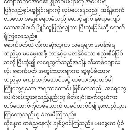
ကျော်ထက်အောင်၏ နှုတ်ခမ်းများကို အငမ်းမရ
ပြန်လည်စုပ်ယူခြင်းများကို လုပ်ပေးနေသည်။ အရှိန်တက်
လာသော အချစ်ရေတမံသည် ဆောင့်ချက် နှစ်ရာကျော်
သောအခါဝယ် ပြိုင်တူပြည့်လျှံကာ ပြီးဆုံးခြင်းသို့ ရောက်
ရှိကြလေသည်။
စောက်ပတ်ထဲ လီးတဆုံးထဲ့ကာ လရေများ အပန်းခံရ
သည်မှာ မမဖွေးအဖို့ ဘာနှင့်မှ မလဲနိုင်သော စည်းစိမ်ဖြစ်
သလို ပြီးဆုံး၍ လရေထွက်သည့်အချိန် လီးတစ်ချောင်း
လုံး စောက်ပတ် အတွင်းသားများက ဆွဲစုပ်ခံထားရ
သည်မှာ ကျော်ထက်အောင်အဖို့ တစ်သက်မှာတစ်ခါ
ကြုံတွေ့ရသော အရသာကောင်း ဖြစ်လေသည်။ အရေတွေ
ပေါင်းစပ်သွားရသည့်နည်းတူ စိတ်ချင်းဆက်သွယ်ကာ
တစ်ယောက်ကိုတစ်ယောက် ယခင်ထက်ပို၍ နားလည်သွား
ကြတော့သည်ဟု ခံစားမိကြသည်။
ထိုနေ့က တစ်ညနေလုံး ချစ်ပွဲဝင်ကြသည်။ မမဖွေးက ပုံစံ