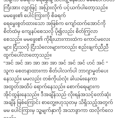
ကြီးအား လျှာဖြင့် အပြားလိုက် ပင့်ယက်ပါတော့သည်။
မမဖွေး၏ ပေါင်ကြားကို စိခရက်
ရေမွှေးစွတ်ထားသော အဖြစ်က ကျော်ထက်အောင်ကို
စိတ်ထဲမှ ကျေနပ်စေသလို ပို၍လည်း စိတ်ကြွလာ
စေသည်။ မမဖွေး၏ ကိုရီးယားကားထဲက ကောင်မလေး
များ ငြီးသလို ငြီးသံလေးများကလည်း စည်းချက်ညီညီ
ထွက်ပေါ်လာတော့သည်။
“အင် အင် အာ အာ အာ အာ အင် အင် အင် ဟင် အင် “
သူက စေတနာထားကာ စိတ်ပါလက်ပါ ဘာဂျာမှုတ်ပေး
နေသည်။ မမလည်း တစ်ကိုယ်လုံး ခါယမ်းနေကာ
အထွတ်အထိပ် ရောက်နေသည်။ စောက်ရေများက
အိုင်ထွန်းနေသည်။ ဒီအချိန်သည် လိုးရန်အသင့်တော်ဆုံး
အချိန် ဖြစ်ကြောင်း စာတွေ့ဗဟုသုတမှ သိရှိသည့်အတွက်
မမ ပေါင်ကြားမှ သူ့မျက်နှာကို အသာခွာကာ ထလိုက်လေ