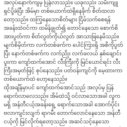
အလုပ်နောက်ကျမှ ပြန်လာသည်။ ယခုလည်း သမီးကျူ
ရှင်ပို့ခဲပြီး အိမ်မှာ တစ်ယောက်ထဲရှိနေခိုက် စိတ်ထလာ
တော့သည်။ ထကြွနေသောစိတ်များ ငြိမ်သက်စေရန်
အခန်းထဲဝင်ကာ ထမိန်ချွတ်၍ တောင်နေသော စောက်စိ
အားပွတ်ကာ စိတ်လွတ်ကိုယ်လွတ် အာသာဖြနေမိသည်။
မျက်စိမှိတ်ကာ လက်တစ်ဖက်က ပေါင်ကြားရှိ အစိကိုပွတ်
ပြီး နောက်တစ်ဖက်က လက်ညိုး လက်ခလယ် နှစ်ချောင်း
ပူးကာ ကျော်ထက်အောင် လီးကြီးကို မြင်ယောင်ရင်း လီး
ကြီးအမှတ်ဖြင့် စုပ်နေသည်။ ပတ်ဝန်းကျင်ကို မေ့ထားကာ
တစ်ယောက်ထဲ ဟော့နေသည်။
ထိုအချိန်မှာပင် ကျော်ထက်အောင်သည် အလုပ်မှ ပြန်
ရောက်လာလေသည်။ အိမ်ထဲသို့ ဝင်လာသောအခါ လူက
မရှိ အန်တီငယ့်အခန်းရှေ့ ရောက်သောအခါ အောက်ပိုင်း
ဗလာကျင်းလျက် ရာဂမီး တောက်လောင်နေသော အန်တီ
ငယ့်ကို မြင်လိုက်ရတော့သည်။ အဆင်သင့်နေသော