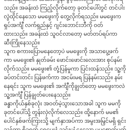
သည်။ အခန်းထဲ ကြည့်လိုက်တော့ ခုတင်ပေါ်တွင် တင်ပါး
လွဲထိုင်နေသော မမဖွေးကို တွေ့လိုက်ရသည်။ မမဖွေးက
ရှပ်အင်္ကျီ လက်ရှည်နှင့် ဂျင်းဘောင်းဘီကို ဝတ်
ထားသည်။ အခန်းထဲ သူဝင်လာတော့ မတ်တပ်ရပ်ကာ
ဆီးကြိုနေသည်။
သူက စကားပြောမနေတော့ပဲ မမဖွေးကို အသာပွေ့ဖက်
ကာ မမဖွေး၏ နှုတ်ခမ်း ဖောင်းဖောင်းလေးအား စုပ်နမ်း
လိုက်သည်။ မမဖွေး၏ တုံ့ပြန်မှုကာ ပြင်းထန်သည်။ သူ့ကို
ခပ်တင်းတင်း ပြန်ဖက်ကာ အငမ်းမရ ပြန်နမ်းသည်။ နမ်း
နေရင်း သူက မမဖွေး၏ အင်္ကျီကိုချွတ်တော့ မမဖွေးကလဲ
သူ့အင်္ကျီ ပြန်ချွတ်ပေးနေသည်။
ခန္ဓာကိုယ်နှစ်ခုလုံး အဝတ်မဲ့သွားသောအခါ သူက မမကို
ခုတင်ပေါ်သို့ တွန်းလှဲလိုက်လေသည်။ ထို့နောက် မမ၏
ပေါင်နှစ်ဖက်ကြားသို့ မျက်နှာအပ်ကာ အမွးအမြှင်မရှိ ရှင်း
သန့်ကာ စိခရက် ရေမွှေးနံ့ သင်းပျံ့နေသော မမစောက်ပတ်