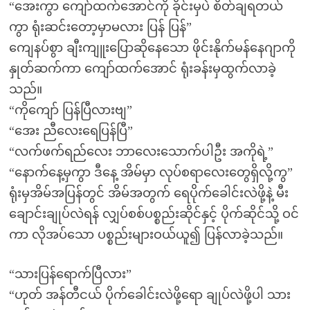
“အေးကွာ ကျော်ထက်အောင်ကို ခိုင်းမှပဲ စိတ်ချရတယ်
ကွာ ရုံးဆင်းတော့မှာမလား ပြန် ပြန်”
ကျေနပ်စွာ ချီးကျူးပြောဆိုနေသော ဖိုင်းနိုက်မန်နေဂျာကို
နှုတ်ဆက်ကာ ကျော်ထက်အောင် ရုံးခန်းမှထွက်လာခဲ့
သည်။
“ကိုကျော် ပြန်ပြီလားဗျ”
“အေး ညီလေးရေပြန်ပြီ”
“လက်ဖက်ရည်လေး ဘာလေးသောက်ပါဦး အကိုရဲ့”
“နောက်နေ့မှကွာ ဒီနေ့ အိမ်မှာ လုပ်စရာလေးတွေရှိလို့ကွ”
ရုံးမှအိမ်အပြန်တွင် အိမ်အတွက် ရေပိုက်ခေါင်းလဲဖို့နဲ့ မီး
ချောင်းချုပ်လဲရန် လျှပ်စစ်ပစ္စည်းဆိုင်နှင့် ပိုက်ဆိုင်သို့ ဝင်
ကာ လိုအပ်သော ပစ္စည်းများဝယ်ယူ၍ ပြန်လာခဲ့သည်။
“သားပြန်ရောက်ပြီလား”
“ဟုတ် အန်တီငယ် ပိုက်ခေါင်းလဲဖို့ရော ချုပ်လဲဖို့ပါ သား