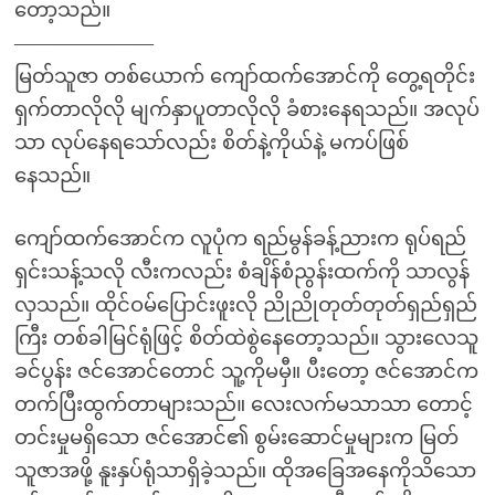
တော့သည်။
–
–
–
–
–
–
–
–
–
–
–
–
–
–
မြတ်သူဇာ တစ်ယောက် ကျော်ထက်အောင်ကို တွေ့ရတိုင်း
ရှက်တာလိုလို မျက်နှာပူတာလိုလို ခံစားနေရသည်။ အလုပ်
သာ လုပ်နေရသော်လည်း စိတ်နဲ့ကိုယ်နဲ့ မကပ်ဖြစ်
နေသည်။
ကျော်ထက်အောင်က လူပုံက ရည်မွန်ခန့်ညားက ရုပ်ရည်
ရှင်းသန့်သလို လီးကလည်း စံချိန်စံညွန်းထက်ကို သာလွန်
လှသည်။ ထိုင်ဝမ်ပြောင်းဖူးလို ညိုညိုတုတ်တုတ်ရှည်ရှည်
ကြီး တစ်ခါမြင်ရုံဖြင့် စိတ်ထဲစွဲနေတော့သည်။ သွားလေသူ
ခင်ပွန်း ဇင်အောင်တောင် သူ့ကိုမမှီ။ ပီးတော့ ဇင်အောင်က
တက်ပြီးထွက်တာများသည်။ လေးလက်မသာသာ တောင့်
တင်းမှုမရှိသော ဇင်အောင်၏ စွမ်းဆောင်မှုများက မြတ်
သူဇာအဖို့ နူးနှပ်ရုံသာရှိခဲ့သည်။ ထိုအခြေအနေကိုသိသော