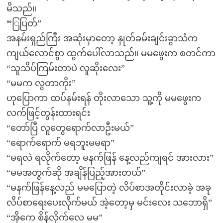
မိသည်။
“ြပြတ်”
အနမ်းရှည်ကြီး အဆုံးမှာတော့ နှုတ်ခမ်းချင်းခွာသံက
ကျယ်လောင်စွာ ထွက်ပေါ်လာသည်။ မမဖွေးက စတင်ကာ
“သူသိပ်ကြမ်းတာပဲ လူဆိုးလေး”
“မမက လွတာကိုး”
ဟုပြောကာ ထပ်နမ်းရန် တိုးလာသော သူ့ကို မမဖွေးက
လက်ဖြင့်တွန်းထားရင်း
“တော်ပြီ လူတွေရောက်လာဦးမယ်”
“ရောက်ရောက် မရဘူးမမရာ”
“မရလဲ ရလိုက်တော့ မနက်ဖြန် နေ့လည်ကျရင် အားလား”
“မမအတွက်ဆို အချိန်ပြည့်အားတယ်”
“မနက်ဖြန်နေ့လည် မမပြောတဲ့ လိပ်စာအတိုင်းလာခဲ့ အခု
လိပ်စာရေးပေးလိုက်မယ် အဲ့တော့မှ မင်းလေး သဘောရှိ”
“အိုကေ စိန်လိုက်လေ မမ”