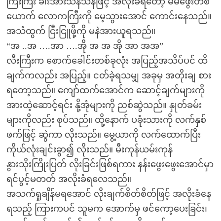
ကြီးကြီး ခါးအားသန်သန်ဖြင့် အလိုးခံရတော့ မမဖွေးတစ်
ယောက် လောကကြီးကို မေ့သွားအောင် ကောင်းနေသည်။
အသံထွက် ငြီးငြူဖို့ကို မနဲအားယူရသည်။
“အ ..အ ….အာ ….အို အ အ အို အာ အအ”
လီးကြီးက စောက်ခေါင်းတစ်ခုလုံး အပြည့်အသိပ်ပင် ထိ
ချက်ကလည်း အပြည့်။ ငတ်ခဲ့ရသမျှ အခုမှ အတိုးချ စား
ရတော့သည်။ ကျော်ထက်အောင်က ဆောင့်ချက်များကို
အားထဲ့ဆောင့်ရင်း နို့အုံများကို ညစ်ဆွဲသည်။ နှုတ်ခမ်း
များကိုလည်း စုပ်သည်။ ထို့နောက် ပခုံးသားကို လက်နှစ်
ဖက်ဖြင့် ဆွဲကာ လိုးသည်။ မွေ့ယာကို လက်ထောက်ပြီး
ကိုယ်လုံးချင်းခွာ၍ လိုးသည်။ မီးကုန်ယမ်းကုန်
နွားသိုးကြိုးပြတ် လိုးခြင်းဖြစ်ရကား နန်းဖွေးဖွေးအောင်မှာ
ရင်ပွင့်မတတ် အလိုးခံရလေသည်။
အသက်ရှုချိန်မရအောင် လိုးချက်စိတ်စိတ်ဖြင့် အလိုးခံနေ
ရသည့် ကြားကပင် သူမက အောက်မှ ဖင်ကော့ပေးခြင်း၊