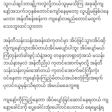
သူငယ်ချင်းတချို့ကလွဲလို့ဘယ်သူမှမသိကြ အခုဆိုကျ
နော့်အသက်၁၇နှစ်တောင်ကျော်နေမှတော့ လူပျိုမဖြစ်ပဲနေ
မလား အန်တီစန်းစန်းက ကျနော်လရည်တောင်မထွက်
သေးဘူးထင်သွားတာ
အန်တီသန်းသန်းအခန်းထဲကုတင်မှာ အိပ်ခြင်သွားအိပ်ဆို
လို့ကျနော်သွားအိပ်တယ်အိပ်မပျော်ပါဘူး အိပ်ပျော်မယ်
ကြံတုန်းတံခါးဖွင့်သံနဲ့အတူ တခုခုလာရှာတဲ့အသံ မသန်း
ဘယ်နားမှလဲ အန်တီညိုပဲ ကုတင်အောက်မှာလို့ အန်တီ
သန်းသန်းလှမ်းအော်တယ် ကုတင်အောက်ဖင်ကြီးကုံး
ဝင်နေတာ ကျနော်ခိုးကြည့်မိတယ်အယ်စတုံကြီးအရက်
ပုလင်းယူမှန်းသိရတယ် အံမယ်မခေဘူးဗျ
ကျနော့်ကိုကြည့်နေတာ အိပ်ပျော်ခြင်ဆောင်နေရတယ် ကျ
နော့ခေါင်းကို ပွေ့ခေါင်းအုံးပေါ်တင်ပေးတယ် ရေမွှေးနံ့ရ