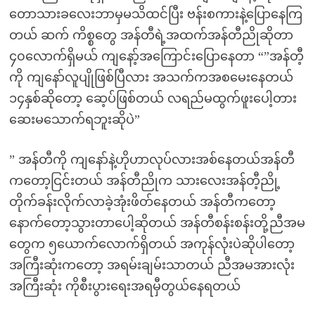
တောသားခလေးဘာမှမသိထင်ပြီး ဗန်းစကားနဲ့ပြောနေကြ
တယ် ဆက် ကိစ္စတွေ အန်တီရဲ့အထက်အန်တီညိုဆိုတာ
၄၀လောက်ရှိမယ် ကျနော့်အကြောင်းပြောနေတာ “”အန်တီ့
ကို ကျနော်လူပျိုဖြစ်ပြီလား အသက်ကအစမေးနေတယ်
၁၄နှစ်ဆိုတော့ ဆေ့ပ်ဖြစ်တယ် လရည်မထွက်ဖူးပေါ့တား
ဆေးမသောက်ရဘူးဆိုပဲ”
” အန်တီကို ကျနော်နဲ့ဟိုဟာလုပ်လားအစ်နေတယ်အန်တီ
ကတော့ငြင်းတယ် အန်တီညိုက သားလေးအန်တီ့ညို့
တိုက်ခန်းလိုက်လာခဲ့အုံးဖိတ်နေတယ် အန်တီကတော့
နောက်တော့သွားတာပေါ့ဆိုတယ် အန်တီစန်းစန်းတို့ညီအမ
တွေက ၅ယောက်လောက်ရှိတယ် အကုန်လုံးပဲဆိုပါတော့
အကြီးဆုံးကတော့ အရမ်းချမ်းသာတယ် ညီအမအားလုံး
အကြီးဆုံး ကိုစီးပွားရေးအရမှီတွယ်နေရတယ်