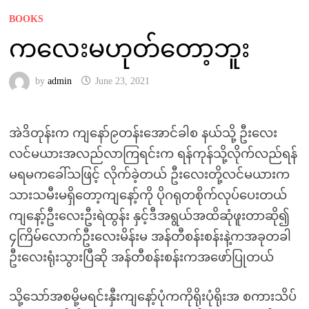
BOOKS
ကလေးမဟုတ်တော့ဘူး
by
admin
June 23, 2021
အဲဒိတုန်းက ကျနော်၉တန်းအောင်ခါစ နယ်သို့ ဦးလေး
လင်မယားအလည်လာကြရင်းက ရန်ကုန်သို့လိုက်လည်ရန်
မရမကခေါ်သဖြင့် လိုက်ခဲ့တယ် ဦးလေးတို့လင်မယားက
သားသမီးမရှိတော့ကျနော့်ကို ပိုဂရုတစိုက်လုပ်ပေးတယ်
ကျနော့်ဦးလေးဦးရဲထွန်း နှင့်ဒီအရွယ်အထိဆုံဖူးတာဆို၍
၄ကြိမ်လောက်ဦးလေးမိန်းမ အန်တီစန်းစန်းနဲ့ကအခုတခါ
ဦးလေးရုံးသွားပြီဆို အန်တီစန်းစန်းကအဖော်ပြုတယ်
သို့သော်အစမို့မရင်းနှီးကျနော့်ပုံကကိုရိုးပုံရိုးအ စကားသိပ်