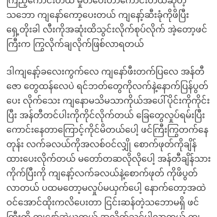
ကြည့်ကောင်းတယ် မှုတ်ပေးတာကောင်းတယ်ဆိုတဲ့
သဘော ကျနော်ကော့ပေးတယ် ကျနော့်ဆီးခုံကိုဖိပြီး
ရှေ့တိုးခါ လီးကိုအဆုံးထိသွင်းလိုက်စုပ်လိုက် အဲ့တော့ဖင်
ကြီးက ကြွလိုက်ချလိုက်ဖြစ်လာရတယ်
ဒါကျနော့်ခလေးကွက်လေ ကျနော်ဖီးတက်ပြလေ အန်တီ
ဇော တွေထန်လေပဲ ရင်ဘတ်တွေကိုလက်နဲ့နောက်ပြန်ပွတ်
ပေး လိုက်သေး ကျနောမသိမသာကိုယ်အပေါ်ပိုင်းကိုကိုင်း
ပြီး အန်တီတင်ပါးကိုကိုင်လိုက်တယ် ခြေတွေလှုပ်ရမ်းပြီး
ကောင်းနေတာကြောင့်ကိုင်မိတယ်ပေါ့ ဖင်ကြီးကြွတက်နေ
တုန်း လက်ခလယ်ကိုအလစ်ဝင်လျှို စောက်ဖုတ်ကိုချိန်
ထားပေးလိုက်တယ် မတော်တဆလိုလိုပေါ့ အန်တီချိန်သား
ကိုက်ပြီးကို ကျနော့်လက်ခလယ်နဲ့စောက်ဖုတ် ကိုဖိပွတ်
လာတယ် ပထမတော့မလှုပ်မယှက်ပေါ့ နောက်တော့အထဲ
ဝင်အောင်ထိုးကလိပေးတာ ငြင်းဆန်တဲ့သဘောမရှိ ဖင်