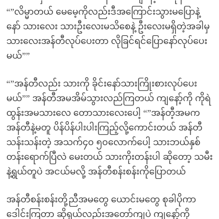
“”လိမ္မာတယ် မေမေ့ကိုလည်းဒီအကြောင်းသွားမပြောနဲ့
နော် သားလေး သားဦးလေးမသိစေနဲ့ ဦးလေးမရှိတဲ့အခါမှ
သားလေးအန်တီလုပ်ပေးတာ လိုခြင်ရင်ပြောနော်လုပ်ပေး
မယ်””
“”အန်တီလည်း သားကို ခိုင်းနော်သားကြိုးစားလုပ်ပေး
မယ်”” အန်တီအမအိမ်သွားလည်ကြတယ် ကျနော့်ကို ကိုရဲ
ထွန်းအမသားလေ တောသားလေးပေါ့ “”အန်တီ့အမက
အန်တီနဲ့မတူ ပိန်ပိန်ပါးပါးကြည့်လို့ကောင်းတယ် အန်တီ
သန်းသန်းတဲ့ အသက်၄၀ ၅၀လောက်ပေါ့ သားဘယ်နှစ်
တန်းရောက်ပြီလဲ မေးတယ် သားကိုးတန်းပါ ဆိုတော့ သမီး
နဲ့ရွယ်တူပဲ အငယ်မလို့ အန်တီစန်းစန်းကိုပြောတယ်
အန်တီစန်းစန်းတို့ညီအမတွေ ယောင်းမတွေ စုခါပိုကာ
ဒေါင်းကြတာ ဆိုရှယ်လည်းအတော်ကျပဲ ကျနော့်ကို