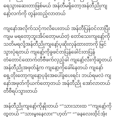
ရေသွားဆေးတာဖြစ်မယ် အန်တီမရှိတော့အန်တီညိုကျ
နော့်လက်ကို တွန်းထည့်လာတယ်
ကျနော်အလိုက်သင့်ကလိပေးတယ် အန်တီပြန်ဝင်လာပြီး
ကျမ မရတော့ဘူးအိပ်တော့မယ်တဲ့ တော်သေးကျနော့်ကို
သတိမရလို့အန်တီညိုကျနော့်ပုဆိုးလှန်ထားတာကို မြင်
သွားပုံရတယ် ကျနော့်ကိုခွဖင်တပြန်ခေါင်းတပြန်
တံတောင်ထောက်တီဗီဖက်လှည့်ခါ ကျနော့်လီးကိုဆွတယ်
အန်တီညိုအဖုတ်နံ့က ကျနော့ကိုခေါ်နေတယ် ကျနော်
ရှေ့တိုးတော့ကျနော့ပုခုံးအပေါ်ခွပေးရင်း ဘယ်ရမလဲ ကျ
နော်အဖုတ်ကိုယက်တော့တယ် အန်တီညို အော်လာတယ်
တီဗီရပ်သွားတယ်
အန်တီညိုကျနော့်ကိုနှိုးတယ် “”သားသားထ “”ကျနော့်ကို
ထူတယ် “”သားမူးနေလား””ဟုတ်”” “”ခနလေးထိုင်အုံး