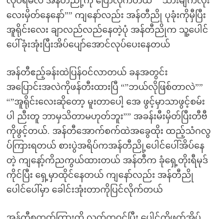
လုပ်ရမလဲ အန်တီညို့ကို ပြောလိုက်တယ် “”သားမျက်လုံး
လေးမှိတ်နေနော်”” ကျနော်လည်း အန်တီညို ပုခုံးကိုမှီပြီး
အူရိုင်းလေး ချာလည်လည်နေတဲ့ပုံ အန်တီညိုက သူ့ပေါင်
ပေါ်ခုံးအုံးပြီးအိပ်ပျော်အောင်လုပ်ပေးနေတယ်
အန်တီဧည့်ခန်းထဲပြန်ဝင်လာတယ် ခနအတွင်း
အပြောင်းအလဲကိုဖန်တီးထားပြီ “”ဘယ်လိုဖြစ်တာလဲ””
“”အူရိုင်းလေးဆိုတော့ မူးတာပေါ့ အေ ဖွင့်မှာသာဖွင့်စမ်း
ပါ ညီးတူ ဘာမှသိတာမဟုတ်ဘူး”” အခန်းမီးမှိတ်ပြီးတီဗီ
ကိုဖွင့်တယ်. အန်တီအောက်စက်ထဲအခွေထိုး ထည့်သံဂလွ
ပ်ကြားရတယ် စားပွဲအရိပ်ကအန်တီညို့ပေါင်ပေါ်အိပ်နေ
တဲ့ ကျနော့်ကိညကွယ်ထားတယ် အန်တီက ခုံရှေ့တိုးရီမုဒ်
ကိုင်ပြီး ရှေ့မှာထိုင်နေတယ် ကျနော်လည်း အန်တီညို
ပေါင်ပေါ်မှာ ခေါင်းအုံးတာကိုပြင်လိုက်တယ်
အန်တီစကတ်ကြားကို လက်ကဝင်ပြီး ပေါင်ကိုဖက်အိပ်