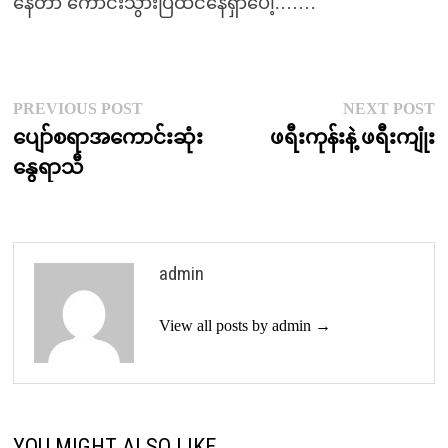
နေတာ ကောင်းသွားပြီထင်နေရှာပေါ့.……
Post
Previous
N
PREVIOUS POST
NEXT POST
post:
p
ပျော်စရာအကောင်းဆုံး
ဖရီးကုန်းနဲ့ ဖရီးကျုံး
navigation
နွေရာသီ
admin
View all posts by admin →
YOU MIGHT ALSO LIKE