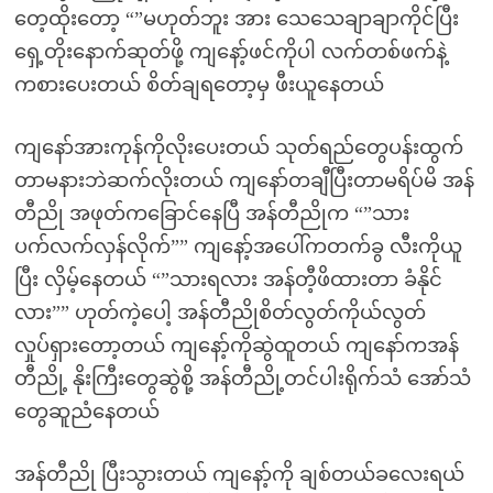
တေ့ထိုးတော့ “”မဟုတ်ဘူး အား သေသေချာချာကိုင်ပြီး
ရှေ့တိုးနောက်ဆုတ်ဖို့ ကျနော့်ဖင်ကိုပါ လက်တစ်ဖက်နဲ့
ကစားပေးတယ် စိတ်ချရတော့မှ ဖီးယူနေတယ်
ကျနော်အားကုန်ကိုလိုးပေးတယ် သုတ်ရည်တွေပန်းထွက်
တာမနားဘဲဆက်လိုးတယ် ကျနော်တချီပြီးတာမရိပ်မိ အန်
တီညို အဖုတ်ကခြောင်နေပြီ အန်တီညိုက “”သား
ပက်လက်လှန်လိုက်”” ကျနော့်အပေါ်ကတက်ခွ လီးကိုယူ
ပြီး လှိမ့်နေတယ် “”သားရလား အန်တီ့ဖိထားတာ ခံနိုင်
လား”” ဟုတ်ကဲ့ပေါ့ အန်တီညိုစိတ်လွတ်ကိုယ်လွတ်
လှုပ်ရှားတော့တယ် ကျနော့်ကိုဆွဲထူတယ် ကျနော်ကအန်
တီညို့ နိုးကြီးတွေဆွဲစို့ အန်တီညို့တင်ပါးရိုက်သံ အော်သံ
တွေဆူညံနေတယ်
အန်တီညို ပြီးသွားတယ် ကျနော့်ကို ချစ်တယ်ခလေးရယ်