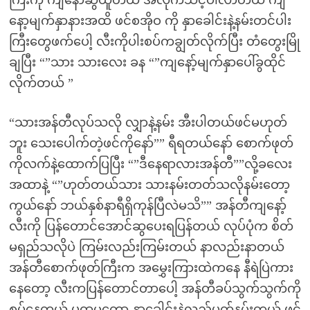
ကြီးကို ကျနော်ဆွဲယူတယ် အလိုက်သင့်ပါလာတယ် ကျ
နော့မျက်နှာနားအထိ ဖင်စအိုဝ ကို နှာခေါင်းနဲ့နမ်းတင်ပါး
ကြီးတွေဖက်ပေါ့ လီးကိုပါးစပ်ကချွတ်လိုက်ပြီး တံတွေးမြို
ချပြီး “”သား သားလေး ခန “”ကျနော့်မျက်နှာပေါ်ခွထိုင်
လိုက်တယ် ”
“သားအန်တီလုပ်သလို လျှာနဲ့နမ်း အီးပါတယ်ဖင်မဟုတ်
ဘူး သေးပေါက်တဲ့ဖင်ကိုနော်”” ရီရတယ်နော် စောက်ဖုတ်
ကိုလက်နဲ့ထောက်ပြပြီး “”ဒီနေရာလားအန်တီ””လို့ခလေး
အထာနဲ့ “”ဟုတ်တယ်သား သားနမ်းတတ်သလိုနမ်းတော့
ကွယ်နော် ဘယ်နှစ်နာရီရှိကုန်ပြီလဲမသိ”” အန်တီကျနော့်
လီးကို ပြန်တောင်အောင်ဆွပေးရပြန်တယ် လုပ်ပုံက စိတ်
မရှည်သလိုပဲ ကြမ်းလည်းကြမ်းတယ် နာလည်းနာတယ်
အန်တီစောက်ဖုတ်ကြီးက အမွှေးကြားထဲကနေ နီရဲပြဲကား
နေတော့ လီးကပြန်တောင်တာပေါ့ အန်တီခပ်သွက်သွက်ကို
စုပ်နေတယ် ပထမတော့ နှာခေါင်းနဲ့လှည့်ပတ်နမ်းတယ် ဖင်