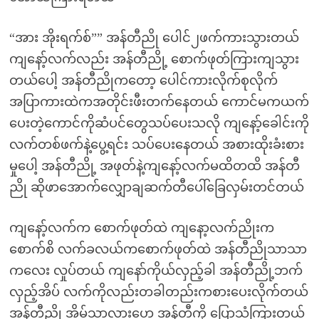
“အား အိုးရက်စ်”” အန်တီညို ပေါင်၂ဖက်ကားသွားတယ်
ကျနော့်လက်လည်း အန်တီညို့ စောက်ဖုတ်ကြားကျသွား
တယ်ပေါ့ အန်တီညိုကတော့ ပေါင်ကားလိုက်စုလိုက်
အပြာကားထဲကအတိုင်းဖီးတက်နေတယ် ကောင်မကယက်
ပေးတဲ့ကောင်ကိုဆံပင်တွေသပ်ပေးသလို ကျနော့်ခေါင်းကို
လက်တစ်ဖက်နဲ့ပွေ့ရင်း သပ်ပေးနေတယ် အစားထိုးခံးစား
မှုပေါ့ အန်တီညို့ အဖုတ်နဲ့ကျနော့်လက်မထိတထိ အန်တီ
ညို ဆိုဖာအောက်လျှောချဆက်တီပေါ်ခြေလှမ်းတင်တယ်
ကျနော့်လက်က စောက်ဖုတ်ထဲ ကျနော့လက်ညိုးက
စောက်စိ လက်ခလယ်ကစောက်ဖုတ်ထဲ အန်တီညိုသာသာ
ကလေး လှုပ်တယ် ကျနော်ကိုယ်လှည့်ခါ အန်တီညို့ဘက်
လှည့်အိပ် လက်ကိုလည်းတခါတည်းကစားပေးလိုက်တယ်
အန်တီညို အိမ်သာလားဟေ့ အန်တီ့ကို ပြောသံကြားတယ်