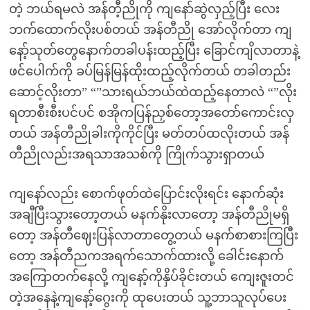
တဲ့ ဘယ်ရမလဲ အန်တီ့ညိုကို ကျနော်ဆွဲလှည့်ပြီး လေး
ဘက်ထောက်လိုးပစ်တယ် အန်တီညို အော်လိုက်တာ ကျ
နော့်သုတ်တွေနောက်တခါပန်းထည့်ပြီး ခြောင်ကျိလာတာနဲ့
ဖင်ပေါက်ကို ခပ်မြန်မြန်ထိုးထည့်လိုက်တယ် တခါတည်း
ဆောင့်လိုးတာ” “”သားရယ်ဘယ်ထဲထည့်နေတာလဲ “”လိုး
ရတာစီးစီးပင်ပင် စအိုကပြန်ညှစ်တော့အတော်ကောင်းလှ
တယ် အန်တီညိုခါးကိုကိုင်ပြီး မတ်တပ်ထလိုးတယ် အန်
တီညိုလည်းအရသာအသစ်ကို ကြိုက်သွားရှာတယ်
ကျနော်လည်း စောက်ဖုတ်ထဲပြောင်းလိုးရင်း နောက်ဆုံး
အချီပြီးသွားတော့တယ် မနက်နိုးလာတော့ အန်တီညိုမရှိ
တော့ အန်တီဈေးပြန်လာတာတွေ့တယ် မနက်စာစားကြပြီး
တော့ အန်တီညကအရက်သောက်ထားလို့ ခေါင်းနောက်
အကြောတက်နေလို့ ကျနော့်ကိုနှိပ်ခိုင်းတယ် ကျေးဇူးတင်
တဲ့အနေနဲ့ကျနော့်ဂွေးကို ထုပေးတယ် သူ့ဘာသူလုပ်ပေး