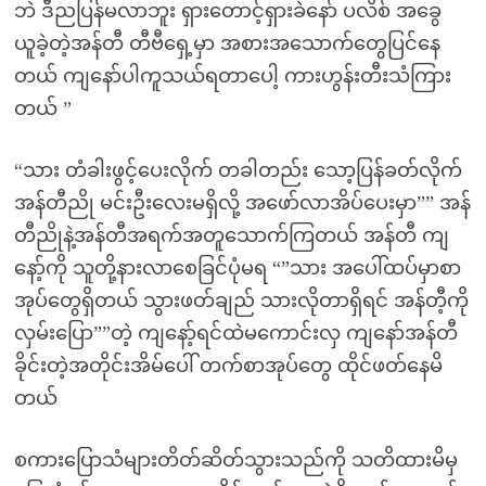
ဘဲ ဒီညပြန်မလာဘူး ရှားတောင့်ရှားခဲနော် ပလိစ် အခွေ
ယူခဲ့တဲ့အန်တီ တီဗီရှေ့မှာ အစားအသောက်တွေပြင်နေ
တယ် ကျနော်ပါကူသယ်ရတာပေါ့ ကားဟွန်းတီးသံကြား
တယ် ”
“သား တံခါးဖွင့်ပေးလိုက် တခါတည်း သော့ပြန်ခတ်လိုက်
အန်တီညို မင်းဦးလေးမရှိလို့ အဖော်လာအိပ်ပေးမှာ”” အန်
တီညိုနဲ့အန်တီအရက်အတူသောက်ကြတယ် အန်တီ ကျ
နော့်ကို သူတို့နားလာစေခြင်ပုံမရ “”သား အပေါ်ထပ်မှာစာ
အုပ်တွေရှိတယ် သွားဖတ်ချည် သားလိုတာရှိရင် အန်တီ့ကို
လှမ်းပြော””တဲ့ ကျနော့်ရင်ထဲမကောင်းလှ ကျနော်အန်တီ
ခိုင်းတဲ့အတိုင်းအိမ်ပေါ် တက်စာအုပ်တွေ ထိုင်ဖတ်နေမိ
တယ်
စကားပြောသံများတိတ်ဆိတ်သွားသည်ကို သတိထားမိမှ