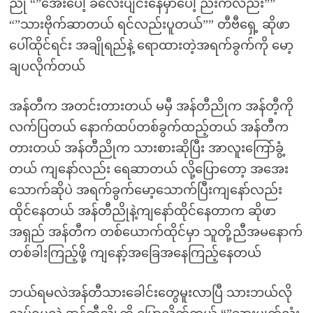
ညို “”အေးပေါ့ ခလေးပျင်းနေမှာပေါ့ ညီးကလည်း””
“”သားဗိုက်ဆာတယ် ရင်လည်းပူတယ်”” တီဗီရှေ့ ဆိုဖာ
ပေါ်ထိုင်ရင်း အချိုရည်နဲ့ ရောထားတဲ့အရက်ခွက်ကို မော့
ချပလိုက်တယ်
အန်တီက အတင်းတားတယ် မမှီ အန်တီညိုက အန်တီ့ကို
လက်ပြတယ် နောက်ထပ်တစ်ခွက်ထည့်တယ် အန်တီက
တားတယ် အန်တီညိုက သားစားဆိုပြီး အာလူးကြော်ခွံ့
တယ် ကျနော်လည်း ရေဆာတယ် လို့ပြောတော့ အအေး
သောက်ဆိုပဲ အရက်ခွက်မော့သောက်ပြီးကျနော်လည်း
ထိုင်နေတယ် အန်တီညိုနဲ့ကျနော်ထိုင်နေတာက ဆိုဖာ
အရှည် အန်တီက တစ်ယောက်ထိုင်မှာ သူတို့ညီအမနောက်
တစ်ခါးကြည့်ဖို့ ကျနော့်အခြေအနေကြည့်နေတယ်
ဘယ်ရမလဲအန်တီသားခေါင်းတွေမူးလာပြီ သားဘယ်လို