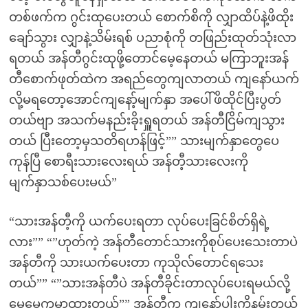
တစ်ဖက်က ဂွင်းထုပေးတယ် စောက်စိကို လျှာထိပ်နဲ့ဖိထိုး
ချော်သွား လျှာနဲ့သိမ်းရစ် ပညာစုံကို တဖြည်းထုတ်သုံးလာ
ရတယ် အန်တီဂွင်းထုဖို့တောင်မေ့နေတယ် မကြာဘူးအန်
တီစောက်ဖုတ်ထဲက အရည်တွေကျလာတယ် ကျနော်ယက်
လို့မရတော့အောင်ကျနော့်မျက်နှာ အပေါ်ဖိထိုင်ပြီးပွတ်
တယ်ဗျာ အသက်မနည်းခိုးရှူရတယ် အန်တီငြိမ်ကျသွား
တယ် ပြီးတော့မှသတိရဟန်ဖြင့်”” သားမျက်နှာတွေပေ
ကုန်ပြီ စောရီးသားလေးရယ် အန်တီ့သားလေးကို
မျက်နှာသစ်ပေးမယ်”
“သားအန်တီ့ကို ယက်ပေးရတာ လုပ်ပေးခြင်စိတ်ရှိရဲ့
လား”” “”ဟုတ်ကဲ့ အန်တီတောင်သားကိုစုပ်ပေးသေးတာပဲ
အန်တီကို သားယက်ပေးတာ ကုသိုလ်တောင်ရသေး
တယ်”” “”သားအန်တီပဲ အန်တီခိုင်းတာလုပ်ပေးရမယ်လို့
မေမေကမှာထားတယ်”” အန်တီက ကျနော့်ပါးကိုနမ်းတယ်