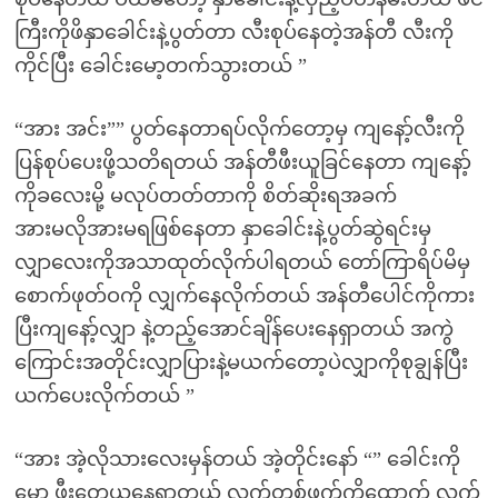
ကြီးကိုဖိနှာခေါင်းနဲ့ပွတ်တာ လီးစုပ်နေတဲ့အန်တီ လီးကို
ကိုင်ပြီး ခေါင်းမော့တက်သွားတယ် ”
“အား အင်း”” ပွတ်နေတာရပ်လိုက်တော့မှ ကျနော့်လီးကို
ပြန်စုပ်ပေးဖို့သတိရတယ် အန်တီဖီးယူခြင်နေတာ ကျနော့်
ကိုခလေးမို့ မလုပ်တတ်တာကို စိတ်ဆိုးရအခက်
အားမလိုအားမရဖြစ်နေတာ နှာခေါင်းနဲ့ပွတ်ဆွဲရင်းမှ
လျှာလေးကိုအသာထုတ်လိုက်ပါရတယ် တော်ကြာရိပ်မိမှ
စောက်ဖုတ်ဝကို လျှက်နေလိုက်တယ် အန်တီပေါင်ကိုကား
ပြီးကျနော့်လျှာ နဲ့တည့်အောင်ချိန်ပေးနေရှာတယ် အကွဲ
ကြောင်းအတိုင်းလျှာပြားနဲ့မယက်တော့ပဲလျှာကိုစုချွန်ပြီး
ယက်ပေးလိုက်တယ် ”
“အား အဲ့လိုသားလေးမှန်တယ် အဲ့တိုင်းနော် “” ခေါင်းကို
မော့ ဖီးတွေယူနေရှာတယ် လက်တစ်ဖက်ကိုထောက် လက်