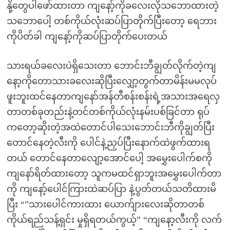
နို့တွေပါဖော်ထားတာ ကျနော့်ကိုခလေးလိုသဘောထားတဲ့
သဘောပေါ့ တစ်ကိုယ်လုံးဆပ်ပြာတိုက်ပြီးတော့ ရေဘား
ကိုပိတ်ခါ ကျနော့်ကိုဆပ်ပြာတိုက်ပေးတယ်
သားရယ်ခလေးပဲရှိသေးတာ ဘောင်းဘီချွတ်လိုက်တဲ့ကျ
နော့ကိုတောသားခလေးဆိုပြီးလျှော့တွက်တာမိန်းမမလုပ်
ဖူးဘူးထင်နေတာကျနော်အန်တီစန်းစန်းရဲ့အသားအရေလှ
တာတစ်ခုတည်းနဲ့တင်တစ်ကိုယ်လုံးနမ်းပစ်ခြင်တာ ရုပ်
ကတော့ဆိုးတဲ့အထဲတောင်ပါသေးဘောင်းဘီကိုချွတ်ပြီး
တောင်နေတဲ့လီးကို ပေါင်နဲ့ညှပ်ပြီးနောက်ထဲဖွက်ထားရ
တယ် တောင်နေတာလျော့အောင်ပေါ့ အမွှေးပေါက်စကို
ကျနော်ရိတ်ထားတော့ သူကမထင်ရှာဘူးအမွှေးပေါက်တာ
ကို ကျနော့်ပေါင်ကြားထဲဆပ်ပြာ နဲ့ပွတ်တယ်သတိထားမိ
ပြီး “”သားပေါင်ကားထား ယောက်ျားလေးဆိုတာတစ်
ကိုယ်ရည်သန့်ရှင်း မှုရှိရတယ်ကွယ့်” “ကျနော့လီးကို လက်