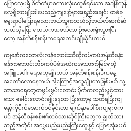
ပြောလေ့မရှိ စိတ်ထဲမှာစကားလုံးတွေစီရင်းသာ အချိန်ကုန်
လေ့ရှိတာမျိုးဒါပေသည့်ကျနော့်မှာအရည်အချင်း တစ်ခု
မွေးရာပါပြောရမလားဘယ်သူကဘယ်လိုဘယ်လိုဆက်ဆံ
ဘယ်လိုပြော ရတယ်ကအစသိတာ ဦးလေးရုံးသွားပြီး
တော့ အန်တီစန်းစန်းကရေအတင်းချိုးခိုင်းတယ်
ကျနော်ကဘောလုံးကန်ဘောင်းဘီတိုကပ်ကပ်အန်တီစန်း
စန်းကဘောင်းဘီစကပ်ပုံစံအထဲကအသားကိုမြင်ရတဲ့
အဖြူအပါး ရေအတူချိုးတယ် အန်တီစန်းစန်းဒီကနေ့
အတော်လောနေတယ် ဒါ့ကြောင့်အတူချိုးတာဖြစ်မယ် သူ့
ဘာသာရေတွေတဗွမ်းဗွမ်းလောင်း ပိုက်ကလည်းဖွင့်ထား
သေး ခေါင်းလောင်းချိုးနေတာ ပြီးတော့မှ သတိရပြီးကျ
နော့်ကိုပိုက်အောက်ဝင်ခိုင်းတာ မျက်နှာပေါ်စီးကျရက်က
ပင် အန်တီစန်းစန်း၏တင်သားဆိုင်ကြီးတွေက ချွတ်ထား
သည့်အတိုင်း အမွှေးမည်းမည်းကြီးတွေနှင့် ပြောရအုံးမယ်