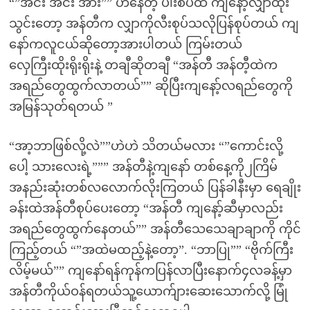
“”အင်း အင်း အား”” ဟနေတဲ့ ပါးစပ်ထဲ ကျနော့်လျှာထိုး
သွင်းတော့ အန်တီက လျှာကိုလီးစုပ်သလိုပြန်စုပ်တယ် ကျ
နော်ကလူငယ်ဆိုတော့အားပါတယ် ကြမ်းတယ်
လှေကြီးထိုးရိုးရိုးနဲ့ တချီဆိုတချီ “အန်တီ အန်တီ့ထဲက
အရည်တွေထွက်လာတယ်”” ဆိုပြီးကျနော့်လရည်တွေကို
အမြန်သုတ်ရတယ် ”
“အာ့ဘာဖြစ်လို့လဲ””ဟဲဟဲ သိတယ်မလား “”ကောင်းလို့
ပေါ့ သားလေးရဲ့””” အန်တီနဲ့ကျနော် တစ်နေ့ကို၂ကြိမ်
အနည်းဆုံးတစ်လလောက်လိုးကြတယ် ပြန်ခါနီးမှာ ရေချိုး
ခန်းထဲအန်တီစုပ်ပေးတော့ “အန်တီ ကျနော့်ဆီမှာလည်း
အရည်တွေထွက်နေတယ်”” အန်တီသေသေချာချာကို ကိုင်
ကြည့်တယ် “”အထဲမထည့်နဲ့တော့”. “ဘာပြု”” “ဗိုက်ကြီး
လိမ့်မယ်”” ကျနော်ရန်ကုန်ကပြန်လာပြီးနောက်၄လခန့်မှာ
အန်တီကိုယ်ဝန်ရတယ်သူ့ယောက်ျားဆေးသောက်လို့ မြုံ