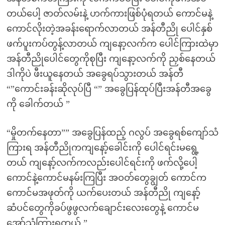
တယ်ပေါ့ ဇာတ်လမ်းနဲ့ ဟက်ကားဖြစ်ပုံရတယ် ကောင်မနဲ့
ကောင်လိုးတဲ့အခန်းရောက်လာတယ် အန်တီညို ပေါင်နှစ်
ဖက်ပူးကပ်တွန့်လာတယ် ကျနော့လက်က ပေါင်ကြားထဲမှာ
အန်တီညိုပေါင်တွေကိုစုပြီး ကျနော့လက်ကို ညှစ်နေတယ်
ဒါကိုပဲ ဖီးယူနေတယ် အခွေရပ်သွားတယ် အန်တီ
“”ကောင်းခန်းဆိုလုပ်ပြီ “” အခွေပြန်ထုပ်ပြီးအန်တီအခွေ
ကို ခေါက်တယ် ”
“မှိုတက်နေတာ”” အခွေပြန်ထည့် ဂလွပ် အခွေရစ်ကျော်သံ
ကြားရ အန်တီညိုကကျနော့်ခေါင်းကို ပေါင်ရင်းမရွေ့
တယ် ကျနော့်လက်ကလည်းပေါင်ရင်းကို ဖက်လို့ပေါ့
ကောင်နဲ့ကောင်မနမ်းကြပြီး အဝတ်တွေချွတ် ကောင်က
ကောင်မအဖုတ်ကို ယက်ပေးတယ် အန်တီညို ကျနော့်
ဆံပင်တွေကိုခပ်ဖွဖွလက်ချောင်းလေးတွေနဲ့ ကောင်မ
အော်သံကြားရတယ် ”