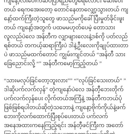
ကျနော့်လီးပေါ်ကဆပ်ပြာရည်တွေရေလောင်း ဆေးပေး
တယ် ရေကအေးတော့ တောင်နေတာလျှော့သွားတယ် ကျ
နော့်ထက်ကြီးတဲ့သူတွေ ဖာသည်မကိုခေါ်ပြီးမှုတ်ခိုင်းဖူး
တယ် ကျနော့်အတွက် ပထမမဟုတ်ပေမဲ့ တောသား
လူလည်ပဲလေ အန်တီက လျှာဖျားလေးနဲ့ဒစ်ကို ပတ်လည်
ရစ်တယ် တကယ့်ဆရာကြီးပဲ ဒါနဲ့ဦးလေးကိုချုပ်ထားတာ
ပဲ ဖာသည်မထက်တောင် ကျွမ်းကျင်တယ် “အန်တီ သား
ခြေညောင်းလို့ “” အန်တီကမော့ကြည့်တယ် ”
“သားမလုပ်ခြင်တော့ဘူးလား”” “”လုပ်ခြင်သေးတယ်” ”
ဒါဆိုပက်လက်လှန်” တဲ့ကျနော်ပဲလေ အန်တီ့ဘေးတိုက်
ပက်လက်လှန်ပေး လိုက်တယ်အကြံနဲ့ အန်တီကဘယ်ပုံ
ဖြစ်ဖြစ်ရပါတယ်ဆိုတဲ့သဘောနဲ့ ကျနော့ဗိုက်ကိုယ်နဲ့ဖက်
ဘေးကိုလက်ထောက်ပြီးစုပ်ပေးတယ် ပက်လက်
အနေအထားကနေကြည့်ရင်း အန်တီ့ဖင်ကြီးက အတော်