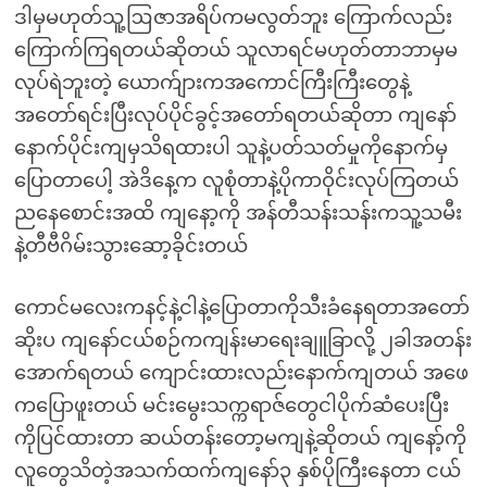
ဒါမှမဟုတ်သူ့ဩဇာအရိပ်ကမလွတ်ဘူး ကြောက်လည်း
ကြောက်ကြရတယ်ဆိုတယ် သူလာရင်မဟုတ်တာဘာမှမ
လုပ်ရဲဘူးတဲ့ ယောက်ျားကအကောင်ကြီးကြီးတွေနဲ့
အတော်ရင်းပြီးလုပ်ပိုင်ခွင့်အတော်ရတယ်ဆိုတာ ကျနော်
နောက်ပိုင်းကျမှသိရထားပါ သူနဲ့ပတ်သတ်မှုကိုနောက်မှ
ပြောတာပေါ့ အဲဒိနေ့က လူစုံတာနဲ့ပိုကာဝိုင်းလုပ်ကြတယ်
ညနေစောင်းအထိ ကျနော့ကို အန်တီသန်းသန်းကသူ့သမီး
နဲ့တီဗီဂိမ်းသွားဆော့ခိုင်းတယ်
ကောင်မလေးကနင့်နဲ့ငါနဲ့ပြောတာကိုသီးခံနေရတာအတော်
ဆိုးပ ကျနော်ငယ်စဉ်ကကျန်းမာရေးချူခြာလို့ ၂ခါအတန်း
အောက်ရတယ် ကျောင်းထားလည်းနောက်ကျတယ် အဖေ
ကပြောဖူးတယ် မင်းမွေးသက္ကရာဇ်တွေငါပိုက်ဆံပေးပြီး
ကိုပြင်ထားတာ ဆယ်တန်းတော့မကျနဲ့ဆိုတယ် ကျနော့်ကို
လူတွေသိတဲ့အသက်ထက်ကျနော်၃ နှစ်ပိုကြီးနေတာ ငယ်