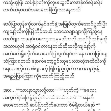
ကဆွဲယူပြီး ဆပ်ပြာတုံးကိုလှမ်းယူလီးကအန်တီစန်းစန်း
လက်ထဲမှာတင်အဆမတန်ကြီးလာနေတယ်
ဆပ်ပြာတုန်းကိုလက်နှစ်ဖက်နဲ့ အမြုပ်ထွက်အောင်ပွတ်ပြီး
ကျနော့်လီးကိုပြန်ကိုင်တယ် သေသေချာချာကိုကြည့်နေ
တယ်ဗျာ ကျနော်ကတော့ဘာမှမသိသလို ဘရပ်ရှ်တစ်ခုကို
အသာယူခါ အာရုံဝင်စားနေတယ်ဆိုသလိုကျနော့်ကို
အကဲခတ်ရှိုးလိုက်သေးဆပ်ပြာပွတ်ရင်းကနေ သက်ပြင်းချ
သံကြားရတယ် နောက်တော့ဂွင်းထုပေးလာတဲ့အထိလီးကို
ရေဆေးလိုက် ဒစ်ဖျားကို ဖြဲကြည့်လိုက် လက်သည်းနဲ့
အရည်ပြားကြား ကိုထောက်ကြည့်တယ်
အား…””သားနာသွားလို့လား”” “”ဟုတ်ကဲ့ “”ခလေး
အကွက်နင်းကြည့်လိုက်တယ်ဘယ်ရမလဲ “”အန်တီ
စောစောကလို ဆပ်ပြာတိုက်ပေးတာ ဇိမ်ရှိတယ်နော် “”