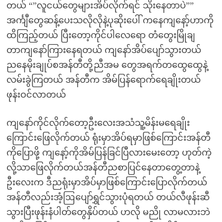
တယ် “”လူငယ်တွေများအိပ်လိုက်ရင် သိုးနေတာပဲ””
အင်္ကျီတွေဆန့်ပေးသလိုလိုနဲ့ပုဆိုးပေါ် ကနေကျနော့်ဟာကို
ထိကြည့်တယ် ပြီးတော့ကိုင်ပါလေရော တံတွေးမြိုချ
တာကျနော်ကြားနေရတယ် ကျနော်အိပ်ပျော်သွားတယ်
ညနေမိုးချုပ်စအန်တီတို့ညီအမ တွေအရက်တထွေထွေနဲ့
လမ်းခွဲကြတယ် အန်တီက အိမ်ပြန်ရောက်ရေချိုးတယ်
ဖုန်းဝင်လာတယ်
ကျနော်ကိုင်လိုက်တော့ဦးလေးအသံသူ့မိန်းမရေချိုး
ကြောင်းဖြေလိုက်တယ် ရုံးမှာအိပ်ရမှာဖြစ်ကြောင်းအန်တီ
ကိုပြောဖို့ ကျနော့်ကိုအိမ်ပြန်ခြင်ပြီလားမေးတော့ ဟုတ်ကဲ့
လို့သာဖြေလိုက်တယ်အန်တီညစာပြင်နေတာတွေ့တာနဲ့
ဦးလေးက ဒီညရုံးမှာအိပ်မှာဖြစ်ကြောင်းပြောလိုက်တယ်
အန်တီလည်းအံ့ဩပျော်ရွှင်သွားပုံရတယ် တယ်လီဖုန်းဆီ
သွားပြီးဖုန်းနံပါတ်တွေနှိပ်တယ် ဟလို မညို လာမလားဘဲ