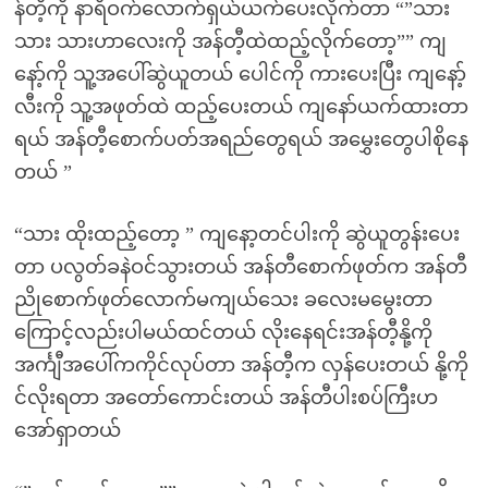
န်တီ့ကို နာရီဝက်လောက်ရှယ်ယက်ပေးလိုက်တာ “”သား
သား သားဟာလေးကို အန်တီ့ထဲထည့်လိုက်တော့”” ကျ
နော့်ကို သူ့အပေါ်ဆွဲယူတယ် ပေါင်ကို ကားပေးပြီး ကျနော့်
လီးကို သူ့အဖုတ်ထဲ ထည့်ပေးတယ် ကျနော်ယက်ထားတာ
ရယ် အန်တီ့စောက်ပတ်အရည်တွေရယ် အမွှေးတွေပါစိုနေ
တယ် ”
“သား ထိုးထည့်တော့ ” ကျနော့တင်ပါးကို ဆွဲယူတွန်းပေး
တာ ပလွတ်ခနဲဝင်သွားတယ် အန်တီစောက်ဖုတ်က အန်တီ
ညိုစောက်ဖုတ်လောက်မကျယ်သေး ခလေးမမွေးတာ
ကြောင့်လည်းပါမယ်ထင်တယ် လိုးနေရင်းအန်တီ့နို့ကို
အင်္ကျီအပေါ်ကကိုင်လုပ်တာ အန်တီ့က လှန်ပေးတယ် နို့ကို
င်လိုးရတာ အတော်ကောင်းတယ် အန်တီပါးစပ်ကြီးဟ
အော်ရှာတယ်