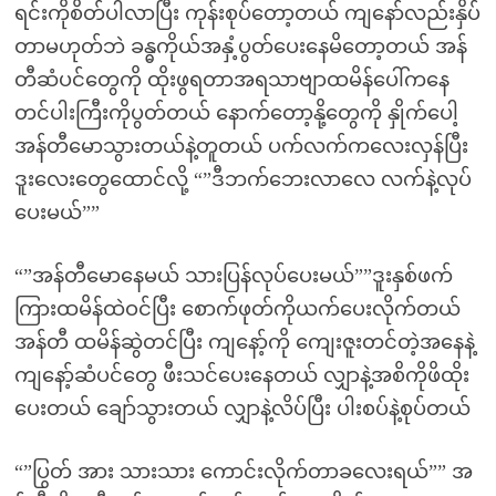
ရင်းကိုစိတ်ပါလာပြီး ကုန်းစုပ်တော့တယ် ကျနော်လည်းနှိပ်
တာမဟုတ်ဘဲ ခန္ဓကိုယ်အနှံ့ပွတ်ပေးနေမိတော့တယ် အန်
တီဆံပင်တွေကို ထိုးဖွရတာအရသာဗျာထမိန်ပေါ်ကနေ
တင်ပါးကြီးကိုပွတ်တယ် နောက်တော့နို့တွေကို နှိုက်ပေါ့
အန်တီမောသွားတယ်နဲ့တူတယ် ပက်လက်ကလေးလှန်ပြီး
ဒူးလေးတွေထောင်လို့ “”ဒီဘက်ဘေးလာလေ လက်နဲ့လုပ်
ပေးမယ်””
“”အန်တီမောနေမယ် သားပြန်လုပ်ပေးမယ်””ဒူးနှစ်ဖက်
ကြားထမိန်ထဲဝင်ပြီး စောက်ဖုတ်ကိုယက်ပေးလိုက်တယ်
အန်တီ ထမိန်ဆွဲတင်ပြီး ကျနော့်ကို ကျေးဇူးတင်တဲ့အနေနဲ့
ကျနော့်ဆံပင်တွေ ဖီးသင်ပေးနေတယ် လျှာနဲ့အစိကိုဖိထိုး
ပေးတယ် ချော်သွားတယ် လျှာနဲ့လိပ်ပြီး ပါးစပ်နဲ့စုပ်တယ်
“”ပြွတ် အား သားသား ကောင်းလိုက်တာခလေးရယ်”” အ