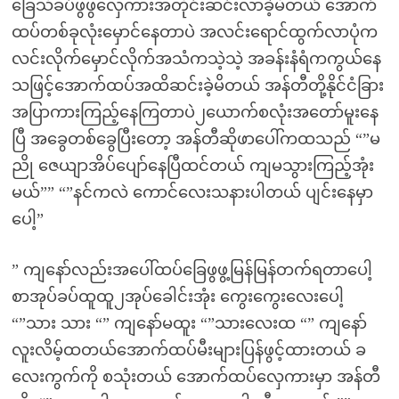
ခြေသံခပ်ဖွဖွလှေကားအတိုင်းဆင်းလာခဲ့မိတယ် အောက်
ထပ်တစ်ခုလုံးမှောင်နေတာပဲ အလင်းရောင်ထွက်လာပုံက
လင်းလိုက်မှောင်လိုက်အသံကသဲ့သဲ့ အခန်းနံရံကကွယ်နေ
သဖြင့်အောက်ထပ်အထိဆင်းခဲ့မိတယ် အန်တီတို့နိုင်ငံခြား
အပြာကားကြည့်နေကြတာပဲ၂ယောက်စလုံးအတော်မူးနေ
ပြီ အခွေတစ်ခွေပြီးတော့ အန်တီဆိုဖာပေါ်ကထသည် “”မ
ညို ဇေယျာအိပ်ပျော်နေပြီထင်တယ် ကျမသွားကြည့်အုံး
မယ်”” “”နင်ကလဲ ကောင်လေးသနားပါတယ် ပျင်းနေမှာ
ပေါ့”
” ကျနော်လည်းအပေါ်ထပ်ခြေဖွဖွ့မြန်မြန်တက်ရတာပေါ့
စာအုပ်ခပ်ထူထူ၂အုပ်ခေါင်းအုံး ကွေးကွေးလေးပေါ့
“”သား သား “” ကျနော်မထူး “”သားလေးထ “” ကျနော်
လူးလိမ့်ထတယ်အောက်ထပ်မီးများပြန်ဖွင့်ထားတယ် ခ
လေးကွက်ကို စသုံးတယ် အောက်ထပ်လှေကားမှာ အန်တီ