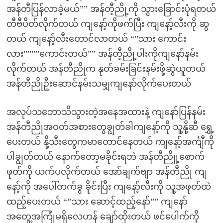
အန်တီပြန်လာခဲ့မယ်”” အန်တီ့ညို့ကို သွားခြောင်းပုံရတယ်
တီဗီပိတ်လိုက်တယ် ကျနော့်ကိုဖက်ပြီး ကျနော့်လီးကို ဆွ
တယ် ကျနော့်လီးတောင်လာတယ် “”သား ကောင်း
လား””””ကောင်းတယ်”” အန်တီ့ညို့ပါးကိုကျနော်နမ်း
လိုက်တယ် အန်တီညိုက နုတ်ခမ်းခြင်းနမ်းဖို့ဆွဲယူတယ်
အန်တီညိုဦးဆောင်နမ်းသမျှကျနော်လိုက်ပေးတယ်
အလုပ်သဘောသိသွားတဲ့အနေအထားနဲ့ ကျနော်ပြန်နမ်း
အန်တီညိုအဝတ်အစားတွေချွတ်ခါကျနော့်ကို သူ့နို့ဆီ ရွှေ့
ပေးတယ် နို့သီးတွေကမာတောင်နေတယ် ကျနော့်အင်္ကျီကို
ပါချွတ်တယ် နောက်တော့မခိုင်းရဘဲ အန်တီညိူ့စောက်
ဖုတ်ကို ယက်ပလိုက်တယ် အော်ချက်ဗျာ အန်တီညို ကျ
နော့်ကို အပေါ်တက်ခွ ခိုင်းပြီး ကျနော့်လီးကို သူ့အဖုတ်ထဲ
ထည့်ပေးတယ် “”သား ဆောင့်ထည့်နော်”” ကျနော်
အတွေ့အကြုံမရှိလေဟန် ချော်ထိုးတယ် ဖင်ပေါက်ကို