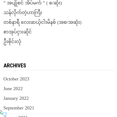
” အပျိုစင် အိပ်မက် ” ( စ/ဆုံး)
သန်လိုက်တဲ့ဟာကြီး
တစ်နာရီ လေးဆယ့်ငါးမိနစ် (အစ/အဆုံး)
စာအုပ်ငှားဆိုင်
ဦးစိုင်းလုံ
ARCHIVES
October 2023
June 2022
January 2022
September 2021