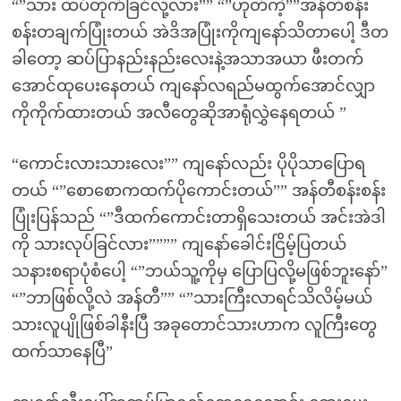
“”သား ထပ်တိုက်ခြင်လို့လား”” “”ဟုတ်ကဲ့””အန်တီစန်း
စန်းတချက်ပြုံးတယ် အဲဒိအပြုံးကိုကျနော်သိတာပေါ့ ဒီတ
ခါတော့ ဆပ်ပြာနည်းနည်းလေးနဲ့အသာအယာ ဖီးတက်
အောင်ထုပေးနေတယ် ကျနော်လရည်မထွက်အောင်လျှာ
ကိုကိုက်ထားတယ် အလီတွေဆိုအာရုံလွှဲနေရတယ် ”
“ကောင်းလားသားလေး”” ကျနော်လည်း ပိုပိုသာပြောရ
တယ် “”စောစောကထက်ပိုကောင်းတယ်”” အန်တီစန်းစန်း
ပြုံးပြန်သည် “”ဒီထက်ကောင်းတာရှိသေးတယ် အင်းအဲဒါ
ကို သားလုပ်ခြင်လား”””” ကျနော်ခေါင်းငြိမ့်ပြတယ်
သနားစရာပုံစံပေါ့ “”ဘယ်သူ့ကိုမှ ပြောပြလို့မဖြစ်ဘူးနော်”
“”ဘာဖြစ်လို့လဲ အန်တီ”” “”သားကြီးလာရင်သိလိမ့်မယ်
သားလူပျိုဖြစ်ခါနီးပြီ အခုတောင်သားဟာက လူကြီးတွေ
ထက်သာနေပြီ”