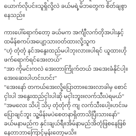
ယောက်လိုပင်။သူရှိလို့လဲ ခယ်မရဲ့မိဘတွေက စိတ်ချစွာ
နေသည်။
ကားပေါ်ရောက်တော့ ခယ်မက အင်္ကျီလက်တိုအပါးနှင့်
ထမိန်စကပ်အပျော့သားဝတ်ထားလို့သူက
”ဟဲ့ တုံတုံ နင်အနွေးထည်မပါဘုးလား။ပါရင် ယူထားဟို
ဖက်ရောက်ရင်အေးတယ်”
”အာ ကိုမင်းကလဲ အေးတာကြိုက်တယ် အအေးခံနိုင်ပါ့။
အေးဆေးပါဟင်းဟင်း”
”အေးနော် တကယ်အေးလို့ပြောတာ။အေးလာခါမှ စောင်
ငှါးပါ အနွေးထည်ငှါးပါဆို မငှါးဘူး။လက်သီးပဲရမယ်”
”အမလေး သိပါ့ သိပ့ တုံတုံကို ကျ လက်သီးပေါ့။ဟင်းမ
ပြောချင်ဘူး သူ့မိန်းမပဲစေတနာရှိတာသိပြီးသားနော်”
ခယ်မနာမည်က နှင်းချယ်ရီ။အိမ်နာမည်အိတုံဖြစနေဖြစ်
နေတာဘာကြောင့်မှန်းတော့မသိ။