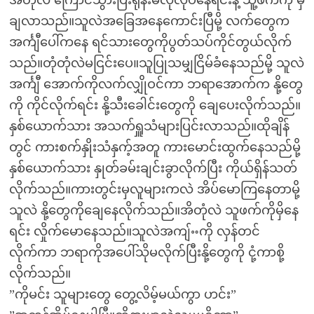
အိတုံလဲ ကြောင်သွားပြီးရုန်းမလိုလုပ်နေရင်းနဲ့ သူ့ဖက်ကို မှီ
ချလာသည်။သူလဲအခြေအနေကောင်းပြီမို့ လက်တွေက
အင်္ကျီပေါ်ကနေ ရင်သားတွေကိုပွတ်သပ်ကိုင်တွယ်လိုက်
သည်။တုံတုံလဲမငြင်းပေ။သူပြုသမျှငြိမ်ခံနေသည်မို့ သူလဲ
အင်္ကျီ အောက်ကိုလက်လျှိုဝင်ကာ ဘရာအောက်က နို့တွေ
ကို ကိုင်လိုက်ရင်း နို့သီးခေါင်းတွေကို ချေပေးလိုက်သည်။
နှစ်ယောက်သား အသက်ရှူသံများပြင်းလာသည်။ထိုချိန်
တွင် ကားစက်နှိုးသံနှက့်အတူ ကားမောင်းထွက်နေသည်မို့
နှစ်ယောက်သား နှုတ်ခမ်းချင်းခွာလိုက်ပြီး ကိုယ်ရှိန်သတ်
လိုက်သည်။ကားတွင်းမှလူများကလဲ အိပ်မောကြနေတာမို့
သူလဲ နို့တွေကိုချေနေလိုက်သည်။အိတုံလဲ သူဖက်ကိုမှိနေ
ရင်း လှိုက်မောနေသည်။သူလဲအကျ်ႌကို လှန်တင်
လိုက်ကာ ဘရာကိုအပေါ်သိုမလိုက်ပြီးနို့တွေကို ငုံ့ကာစို့
လိုက်သည်။
”ကိုမင်း သူများတွေ တွေ့လိမ့်မယ်ကွာ ဟင်း”