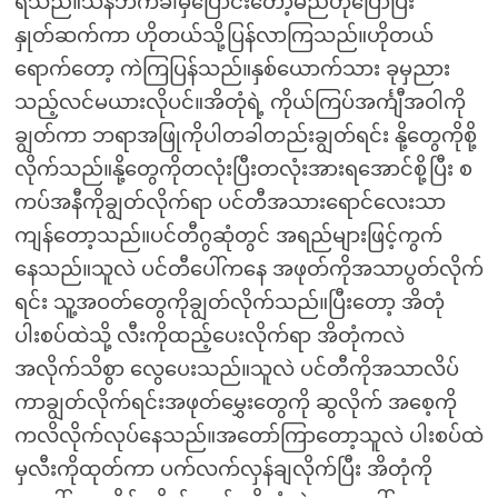
ရသည်။သန်ဘက်ခါမှပြောင်းတော့မည်ဟုပြောပြီး
နှုတ်ဆက်ကာ ဟိုတယ်သို့ပြန်လာကြသည်။ဟိုတယ်
ရောက်တော့ ကဲကြပြန်သည်။နှစ်ယောက်သား ခုမှညား
သည့်လင်မယားလိုပင်။အိတုံရဲ့ ကိုယ်ကြပ်အင်္ကျီအဝါကို
ချွတ်ကာ ဘရာအဖြုကိုပါတခါတည်းချွတ်ရင်း နို့တွေကိုစို့
လိုက်သည်။နို့တွေကိုတလုံးပြီးတလုံးအားရအောင်စို့ပြီး စ
ကပ်အနီကိုချွတ်လိုက်ရာ ပင်တီအသားရောင်လေးသာ
ကျန်တော့သည်။ပင်တီဂွဆုံတွင် အရည်များဖြင့်ကွက်
နေသည်။သူလဲ ပင်တီပေါ်ကနေ အဖုတ်ကိုအသာပွတ်လိုက်
ရင်း သူ့အဝတ်တွေကိုချွတ်လိုက်သည်။ပြီးတော့ အိတုံ
ပါးစပ်ထဲသို့ လီးကိုထည့်ပေးလိုက်ရာ အိတုံကလဲ
အလိုက်သိစွာ လွေပေးသည်။သူလဲ ပင်တီကိုအသာလိပ်
ကာချွတ်လိုက်ရင်းအဖုတ်မွှေးတွေကို ဆွလိုက် အစေ့ကို
ကလိလိုက်လုပ်နေသည်။အတော်ကြာတော့သူလဲ ပါးစပ်ထဲ
မှလီးကိုထုတ်ကာ ပက်လက်လှန်ချလိုက်ပြီး အိတုံကို