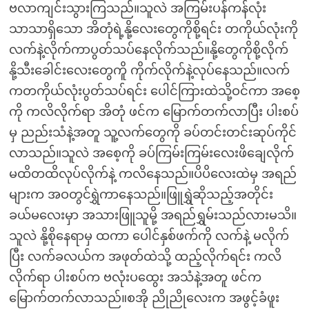
ဗလာကျင်းသွားကြသည်။သူလဲ အကြမ်းပန်ကန်လုံး
သာသာရှိသော အိတုံရဲ့နို့လေးတွေကိုစို့ရင်း တကိုယ်လုံးကို
လက်နဲ့လိုက်ကာပွတ်သပ်နေလိုက်သည်။နို့တွေကိုစို့လိုက်
နို့သီးခေါင်းလေးတွေကိူ ကိုက်လိုက်နဲ့လုပ်နေသည်။လက်
ကတကိုယ်လုံးပွတ်သပ်ရင်း ပေါင်ကြားထဲသို့ဝင်ကာ အစေ့
ကို ကလိလိုက်ရာ အိတုံ ဖင်က မြောက်တက်လာပြီး ပါးစပ်
မှ ညည်းသံနဲ့အတူ သူ့လက်တွေကို ခပ်တင်းတင်းဆုပ်ကိုင်
လာသည်။သူလဲ အစေ့ကို ခပ်ကြမ်းကြမ်းလေးဖိချေလိုက်
မထိတထိလုပ်လိုက်နဲ့ ကလိနေသည်။ပိပိလေးထဲမှ အရည်
များက အဝတွင်ရွှဲကာနေသည်။ဖြူရွှဲဆိုသည့်အတိုင်း
ခယ်မလေးမှာ အသားဖြူသူမို့ အရည်ရွှမ်းသည်လားမသိ။
သူလဲ နို့စိုနေရာမှ ထကာ ပေါင်နှစ်ဖက်ကို လက်နဲ့ မလိုက်
ပြီး လက်ခလယ်က အဖုတ်ထဲသို့ ထည့်လိုက်ရင်း ကလိ
လိုက်ရာ ပါးစပ်က ဗလုံးပထွေး အသံနဲ့အတူ ဖင်က
မြောက်တက်လာသည်။စအို ညိုညိုလေးက အဖွင့်ခံဖူး