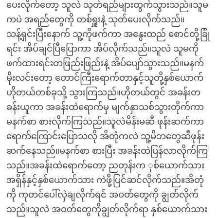
ပေးလိုက်တော့ သူလဲ သုတ်ရည်များထွက်သွားသည်။သူမ
ကပဲ အရည်တွေကို တစ်ရှူးနဲ့ သုတ်ပေးလိုက်သည်။
သန့်ရှင်းပြီးနောက် သူ့ကိုဖက်ကာ အနွေးထည် စောင်တို့ခြုံ
ရင်း အိပ်ချင်ပြီပြောကာ အိပ်လိုက်သည်။သူလဲ သူမကို
ဖက်ထားရင်းတဖြည်းဖြည်းနဲ့ အိပ်ပျော်သွားသည်။မနက်
မိုးလင်းတော့ တောင်ကြီးရောက်တာနှင့်သူတို့နှစ်ယောက်
ဟိုတယ်တစ်ခုသို့ သွားကြသည်။ဟိုတယ်တွင် အခန်းတ
ခန်းယူကာ အခန်းထဲရောက်မှ မျက်နှာသစ်သွားတိုက်ကာ
မနက်စာ စားလိုက်ကြသည်။သူလဲမိန်းမဆီ ဖုန်းဆက်ကာ
ရောက်ကြောင်းပြောသလို အိတုံကလဲ သူ့မိဘတွေဆီဖုန်း
ဆက်နေသည်။မနက်စာ စားပြီး အခန်းထဲပြန်လာလိုက်ကြ
သည်။အခန်းထဲရောက်တော့ ညတုန်းက ှစ်ယောက်သား
အရှိန်နှင့်နှစ်ယောက်သား ကဲဖို့ပြင်ဆင်လိုက်သည်။အိတုံ
ကို ကုတင်ပေါ်လှဲချလိုက်ရင် အဝတ်တွေကို ချွတ်လိုက်
သည်။သူလဲ အဝတ်တွေကိုချွတ်လိုက်ရာ နှစ်ယောက်သား