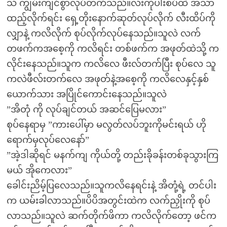
သိ ကျွမ်းကျင်စွာလုပ်တက်သည်။လီးကိုပါးစပ်ထဲ အသာ
ထည့်လိုက်ရင်း ရှေ့တိုးနောက်ဆုတ်လုပ်လိုက် လီးထိပ်ကို
လျှာနဲ့ ကလိလိုက် စုပ်လိုက်လုပ်နေသည်။သူလဲ လက်
တဖက်ကအစေ့ကို ကလိရင်း တစ်ဖက်က အဖုတ်ထဲသို့ က
လိုင်းနေသည်။သူက ကလိလေ ဖီးလ်တက်ပြီး စုပ်လေ သူ
ကလဲဖီလ်းတက်လေ အဖုတ်နဲ့အစေ့ကို ကလိလေနှင့်နှစ်
ယောက်သား အပြိုင်ကောင်းနေသည်။သူလဲ
”အိတုံ ကို လုပ်ချင်တယ် အဆင်ပြေမလား”
စုပ်နေရာမှ ”ကားပေါ်မှာ မလွတ်လပ်ဘူးကိုမင်းရယ် ဟို
ရောက်မှလုပ်လေနော်”
”အဲ့ဒါဆိုရင် မနက်ကျ ကိုယ်တို့ တည်းခိုခန်းတစ်ခုသွားကြ
မယ် အိုကေလား”
ခေါင်းညိမ့်ပြလေသည်။သူကလိနေရင်းနဲ့ အိတုံ့ရဲ့ တင်ပါး
က ယမ်းခါလာသည်။ပိပိအတွင်းထဲက လက်ညှိုးကို စုပ်
လာသည်။သူလဲ ဆက်တိုက်ဖိကာ ကလိလိုက်တော့ ဖင်က