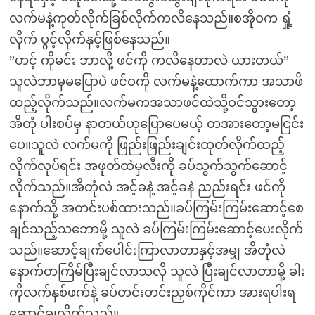
လက်မနဲ့ကုတ်လိုက်ခြစ်လိုက်ကလိနေသည်။စအိုဝက ရှုံ့
လိုက် ပွင့်လိုက်နှင့်ဖြစ်နေသည်။
”ဟင့် ကိုမင်း ဘာလို့ ဖင်ကို ကလိနေတာလဲ ယားတယ်”
သူလဲဘာမှမပြောပဲ ဖင်ဝကို လက်မနဲ့ထောက်ကာ အသာဖိ
ထည့်လိုက်သည်။လက်မကအသာဖင်ထဲသို့ဝင်သွားတော့
အိတုံ ပါးစပ်မှ နာတယ်ဟုပြောပေမယ့် တအားတော့မငြင်း
ပေ။သူလဲ လက်မကို ဖြည်းဖြည်းချင်းထုတ်လိုက်ထည့်
လိုက်လုပ်ရင်း အဖုတ်ထဲမှလီးကို ခပ်သွက်သွက်ဆောင့်
လိုက်သည်။အိတုံလဲ အင့်ခနဲ့ အင့်ခနဲ ညည်းရင်း ဖင်ကို
နောက်သို့ အတင်းပစ်ထားသည်။ခပ်ကြမ်းကြမ်းဆောင့်စေ
ချင်သည့်သဘောမို့ သူလဲ ခပ်ကြမ်းကြမ်းဆောင့်ပေးလိုက်
သည်။ဆောင့်ချက်ပေါင်းကြာလာတာနှင့်အမျှ အိတုံလဲ
နောက်တကြိမ်ပြီးချင်လာသလို သူလဲ ပြီးချင်လာတာမို့ ခါး
ကိုလက်နှစ်ဖက်နဲ့ ခပ်တင်းတင်းညှစ်ကိုင်ကာ အားရပါးရ
ဆောင့်ချလိုက်သည်။