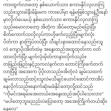
ကားထွက်လာတော့ နှစ်ယောက်သား စကားနိုင်လုလာကြ
သည်။သွားခါနီးမိန်းမက ကားပေါ်မှာ ရန်မဖြစ်သွားနဲ့ဦးနော်
မှာလိုက်ပေမယ့် နှစ်ယောက်သား စကားနိုင်လုလာကြ
သည်။မောလာတော့ အိတုံက အိပ်တော့မည်ပြောပြီး
စိတ်ကောက်သလိုလုပ်ကာဟိုဖက်လှည့်ပြီးမျက်လုံး
ပိတ်ကာ နားကြပ်တပ်ပြီး သီချင်းနားထောင်နေသည်။သူ
လဲ ကျောပိုးအိတ်ထဲမှ အနွေးထည်အထူထုတ်ကာ ဝတ်
ထားလိုက်ပြီး မျက်လုံးမှိတ်ကာနားလိုက်သည်။
တဖြည်းဖြည်းနှင့်ညကလဲနက်လာ တောင်ကြီးဖက်တက်
လာပြီမို့ အအေးက ပိုပိုလာသည်။အိတုံလဲ ချမ်းသထက်
ချမ်းလာသည်ထင့်။သူလဲမသိချင်ယောင်ဆောင်ကာအိပ်
နေလိုက်သည်။နောက်ဆုံးမခံနိုင်တော့လို့ထင်သည်
”ကိုမင်းအရမ်းအေးတယ်။အနွေးထည်အပိုပါသေးလား”
”မပါတော့ဘူး။ညည်းပဲပြောတော့ အအေးကြိုက်တယ်ဆို။
နေလေ”