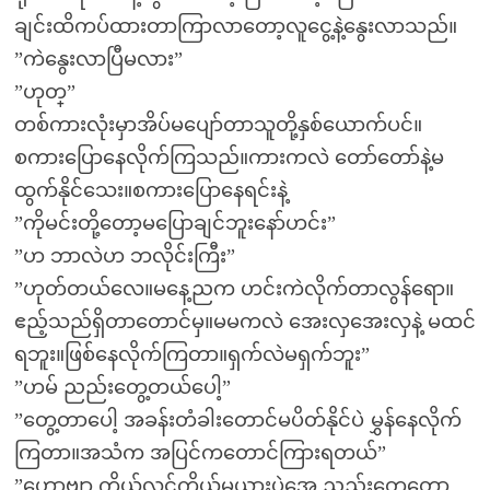
ချင်းထိကပ်ထားတာကြာလာတော့လူငွေ့နဲ့နွေးလာသည်။
”ကဲနွေးလာပြီမလား”
”ဟုတ္”
တစ်ကားလုံးမှာအိပ်မပျော်တာသူတို့နှစ်ယောက်ပင်။
စကားပြောနေလိုက်ကြသည်။ကားကလဲ တော်တော်နဲ့မ
ထွက်နိုင်သေး။စကားပြောနေရင်းနဲ့
”ကိုမင်းတို့တော့မပြောချင်ဘူးနော်ဟင်း”
”ဟ ဘာလဲဟ ဘလိုင်းကြီး”
”ဟုတ်တယ်လေ။မနေ့ညက ဟင်းကဲလိုက်တာလွန်ရော။
ဧည့်သည်ရှိတာတောင်မှ။မမကလဲ အေးလှအေးလှနဲ့ မထင်
ရဘူး။ဖြစ်နေလိုက်ကြတာ။ရှက်လဲမရှက်ဘူး”
”ဟမ် ညည်းတွေ့တယ်ပေါ့”
”တွေ့တာပေါ့ အခန်းတံခါးတောင်မပိတ်နိုင်ပဲ မွှန်နေလိုက်
ကြတာ။အသံက အပြင်ကတောင်ကြားရတယ်”
”ဟောဗျာ ကိုယ့်လင်ကိုယ့်မယားပဲအေ ညည်းတွေ့တော့