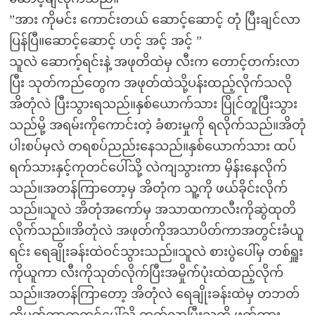
”အား ကိုမင်း ကောင်းတယ် ဆောင့်ဆောင့် တုံ ပြီးချင်လာ
ပြန်ပြီ။ဆောင့်ဆောင့် ဟင့် အင့် အင့် ”
သူလဲ ဆောက့်ရင်းနဲ့ အဖုတိထဲမှ လီးက တောင့်တက်းလာ
ပြီး သုတ်ကည်တွေက အဖုတ်ထဲသို့ပန်းထည့်လိုက်သလို
အိတုံလဲ ပြီးသွားရသည်။နှစ်ယောက်သား ပြိုင်တူပြီးသွား
သည်မို့ အရမ်းကိုကောင်းတဲ့ ခံစားမှုကို ရလိုက်သည်။အိတုံ
ပါးစပ်မှလဲ တရစပ်ညည်းနေသည်။နှစ်ယောက်သား ထပ်
ရက်သားနှင့်ကုတင်ပေါ်သို့ လဲကျသွားကာ မှိန်းနေလိုက်
သည်။အတန်ကြာတော့မှ အိတုံက သူ့ကို ဖယ်ခိုင်းလိုက်
သည်။သူလဲ အိတုံအကော်မှ အသာထကာလီးကိုဆွဲထုတိ
လိုက်သည်။အိတုံလဲ အဖုတ်ကိုအသာပိတ်ကာအတွင်းခံယူ
ရင်း ရေချိုးခန်းထဲဝင်သွားသည်။သူလဲ စားပွဲပေါ်မှ တစ်ရှူး
ကိုယူကာ လီးကိုသုတ်လိုက်ပြီးအမှိုက်ပုံးထဲထည့်လိုက်
သည်။အတန်ကြာတော့ အိတုံလဲ ရေချိုးခန်းထဲမှ တဘတ်