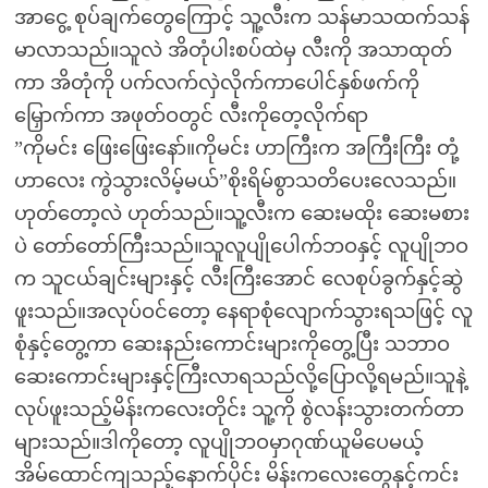
အာငွေ့ စုပ်ချက်တွေကြောင့် သူ့လီးက သန်မာသထက်သန်
မာလာသည်။သူလဲ အိတုံပါးစပ်ထဲမှ လီးကို အသာထုတ်
ကာ အိတုံကို ပက်လက်လှဲလိုက်ကာပေါင်နှစ်ဖက်ကို
မြှောက်ကာ အဖုတ်ဝတွင် လီးကိုတေ့လိုက်ရာ
”ကိုမင်း ဖြေးဖြေးနော်။ကိုမင်း ဟာကြီးက အကြီးကြီး တုံ့
ဟာလေး ကွဲသွားလိမ့်မယ်”စိုးရိမ်စွာသတိပေးလေသည်။
ဟုတ်တော့လဲ ဟုတ်သည်။သူ့လီးက ဆေးမထိုး ဆေးမစား
ပဲ တော်တော်ကြီးသည်။သူလူပျိုပေါက်ဘဝနှင့် လူပျိုဘဝ
က သူငယ်ချင်းများနှင့် လီးကြီးအောင် လေစုပ်ခွက်နှင့်ဆွဲ
ဖူးသည်။အလုပ်ဝင်တော့ နေရာစုံလျောက်သွားရသဖြင့် လူ
စုံနှင့်တွေ့ကာ ဆေးနည်းကောင်းများကိုတွေ့ပြီး သဘာဝ
ဆေးကောင်းများနှင့်ကြီးလာရသည်လို့ပြောလို့ရမည်။သူနဲ့
လုပ်ဖူးသည့်မိန်းကလေးတိုင်း သူ့ကို စွဲလန်းသွားတက်တာ
များသည်။ဒါကိုတော့ လူပျိုဘဝမှာဂုဏ်ယူမိပေမယ့်
အိမ်ထောင်ကျသည့်နောက်ပိုင်း မိန်းကလေးတွေနှင့်ကင်း