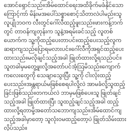
အောင်ရှောင်သည်။အိမ်ထောင်ရေးအထိခိုက်မခံနိုင်သော
ကြောင့်ကာ် မိန်းမအပေါ်သစ္စာစောင့်သိတာလဲပါမည်။သူ
လူပျိုဘဝက လီးတွင်ဂေါ်လီထည့်ဖူးသည်။ဖားကန့်ဘက်
တွင် တာဝန်ကျတုန်းက သူနဲ့အရမ်းခင်သည့် လူတစ်
ယောက်က သူ့ကိုထည့်ပေးတာပင်။ထည့်ပေးသည့်လူက
ဆရာကျသည်ပြောရမလားပင်။ဂေါ်လီကိုအရှင်ထည့်ပေး
ထားသည်။မလိုချင်သည့်အခါ ဖြုတ်ထားလို့ရသည်ပင်။
သူတခါမှမတွေ့ဖူးလို့အတော်ပင်အံ့သြမိသည်။ကျောက်
ကလေးတွေကို သေချာသွေးပြီး သူ့ကို ငါးလုံးထည့်
ပေးသည်။အန္တရာယ်မဖြစ်စေရပါလို့လဲ အာမခံလို့သူထည့်
ခြင်းဖြစ်သည်။တကယ်လဲ ဘာမှမဖြစ်ပေ။သူ ဖြုတ်ချင်
သည့်အခါ ဖြုတ်ထားပြီး သူထည့်ချင်သည့်အခါ ထည့်
ထားလို့ရတာမို့အတော်သဘောကျသည်။အိမ်ထောင်ကျ
သည့်အခါမှာတော့ သူလုံးဝမထည့်တော့ပဲ ဖြုတ်သိမ်းထား
လိုပ်သည်။