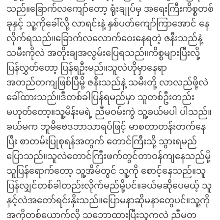
သည်။ခြောက်လကျော်တော့ ရုံးချုပ်မှ အရေးကြီးကိစ္စတစ်
ခုနှင့် သူ့ကိုခေါ်လို့ လာရင်းနဲ့ နှစ်ပတ်ကျော်ကြာအောင် နေ
လိုက်ရသည်။ခြောက်လလောက်ဝေးနေရတဲ့ ဇနီးသည်နဲ့
သမီးကိုလဲ အတိုးချအလွမ်းပြေရသည်။ကိစ္စများပြီးလို့
ပြန်လွှတ်တော့ ပြန်ရဦးမည်။သူလဲဟိုမှာနေရာ
အတည်တကျဖြစ်ပြီမို့ ဇနီးသည်နဲ့ သမီးတို့ လာလည်ဖို့လဲ
ခေါ်ထားသည်။ဒီတစ်ခါပြန်ရမည်မှာ သူတစ်ဦးတည်း
မဟုတ်တော့။သူ့မိန်းမရဲ့ ညီမဝမ်းကွဲ သူ့ခယ်မပါ ပါသည်။
ခယ်မက ဘူမိဗေဒဘာသာရပ်ဖြင့် မာစတာတန်းတက်နေ
ပြီး စာတမ်းပြုစုရန်အတွက် တောင်ကြီးသို့ သွားရမည်
ပြောသည်။သူလဲတောင်ကြီးဖက်တွင်တာဝန်ကျနေသည်မို့
သူပြန်ရောက်တော့ သူ့အိမ်တွင် သူ့ကို စောင့်နေသည်။သူ
ပြန်လျှင်တစ်ခါတည်းလိုက်မည်မို့ပင်။ခယ်မဆိုပေမယ့် သူ
နှင့်လဲအတော်ရင်းနှိးသည်။ပြောမနာဆိုမနာတွေပင်။သူ့ကို
အကိုတစ်ယောက်လို သဘောထားပြီးသူကလဲ ညီမတ