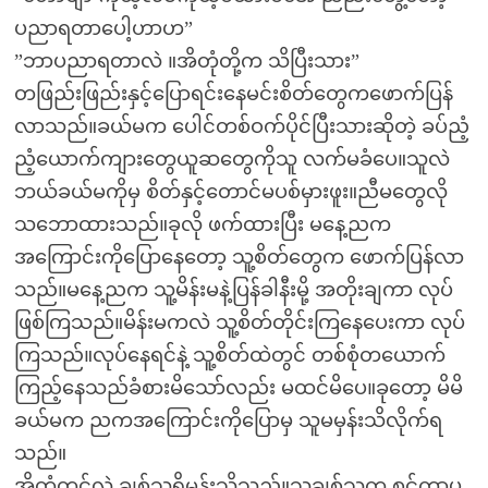
ပညာရတာပေါ့ဟာဟ”
”ဘာပညာရတာလဲ ။အိတုံတို့က သိပြီးသား”
တဖြည်းဖြည်းနှင့်ပြောရင်းနေမင်းစိတ်တွေကဖောက်ပြန်
လာသည်။ခယ်မက ပေါင်တစ်ဝက်ပိုင်ပြီးသားဆိုတဲ့ ခပ်ညံ့
ညံ့ယောက်ကျားတွေယူဆတွေကိုသူ လက်မခံပေ။သူလဲ
ဘယ်ခယ်မကိုမှ စိတ်နှင့်တောင်မပစ်မှားဖူး။ညီမတွေလို
သဘောထားသည်။ခုလို ဖက်ထားပြီး မနေ့ညက
အကြောင်းကိုပြောနေတော့ သူ့စိတ်တွေက ဖောက်ပြန်လာ
သည်။မနေ့ညက သူ့မိန်းမနဲ့ပြန်ခါနီးမို့ အတိုးချကာ လုပ်
ဖြစ်ကြသည်။မိန်းမကလဲ သူ့စိတ်တိုင်းကြနေပေးကာ လုပ်
ကြသည်။လုပ်နေရင်နဲ့ သူ့စိတ်ထဲတွင် တစ်စုံတယောက်
ကြည့်နေသည်ခံစားမိသော်လည်း မထင်မိပေ။ခုတော့ မိမိ
ခယ်မက ညကအကြောင်းကိုပြောမှ သူမမှန်းသိလိုက်ရ
သည်။
အိတုံတွင်လဲ ချစ်သူရှိမှန်းသိသည်။သူ့ချစ်သူက စင်ကာပူ