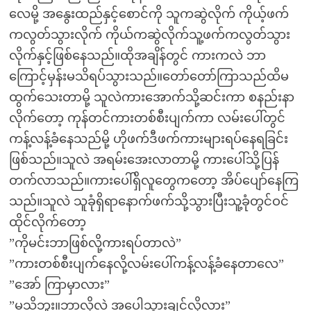
လေမို့ အနွေးထည်နှင့်စောင်ကို သူကဆွဲလိုက် ကိုယ့်ဖက်
ကလွတ်သွားလိုက် ကိုယ်ကဆွဲလိုက်သူ့ဖက်ကလွတ်သွား
လိုက်နှင့်ဖြစ်နေသည်။ထိုအချိန်တွင် ကားကလဲ ဘာ
ကြောင့်မှန်းမသိရပ်သွားသည်။တော်တော်ကြာသည်ထိမ
ထွက်သေးတာမို့ သူလဲကားအောက်သို့ဆင်းကာ စနည်းနာ
လိုက်တော့ ကုန်တင်ကားတစ်စီးပျက်ကာ လမ်းပေါ်တွင်
ကန့်လန့်ခံနေသည်မို့ ဟိုဖက်ဒီဖက်ကားများရပ်နေရခြင်း
ဖြစ်သည်။သူလဲ အရမ်းအေးလာတာမို့ ကားပေါ်သို့ပြန်
တက်လာသည်။ကားပေါ်ရှိလူတွေကတော့ အိပ်ပျော်နေကြ
သည်။သူလဲ သူခုံရှိရာနောက်ဖက်သို့သွားပြီးသူ့ခုံတွင်ဝင်
ထိုင်လိုက်တော့
”ကိုမင်းဘာဖြစ်လို့ကားရပ်တာလဲ”
”ကားတစ်စီးပျက်နေလို့လမ်းပေါ်ကန့်လန့်ခံနေတာလေ”
”အော် ကြာမှာလား”
”မသိဘူး။ဘာလို့လဲ အပေါ့သွားချင်လို့လား”