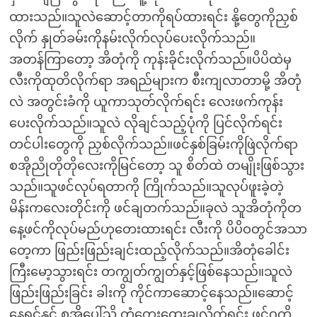
ထားသည်။သူလဲဆောင့်တာကိုရပ်ထားရင်း နို့တွေကိုညှစ်
လိုက် နှုတ်ခမ်းကိုနမ်းလိုက်လုပ်ပေးလိုက်သည်။
အတန်ကြာတော့ အိတုံကို ကုန်းခိုင်းလိုက်သည်။ပိပိထဲမှ
လီးကိုထုတိလိုက်ရာ အရည်များက စီးကျလာတာမို့ အိတုံ
လဲ အတွင်းခံကို ယူကာသုတ်လိုက်ရင်း လေးဖက်ကုန်း
ပေးလိုက်သည်။သူလဲ လိုချင်သည့်ပုံကို ပြင်လိုက်ရင်း
တင်ပါးတွေကို ညှစ်လိုက်သည်။ဖင်နှစ်ခြမ်းကိုဖြဲလိုက်ရာ
စအိုညိုတိုတိုလေးကိုမြင်တော့ သူ စိတ်ထဲ တမျိုးဖြစ်သွား
သည်။သူဖင်လုပ်ရတာကို ကြိုက်သည်။သူလုပ်ဖူးခဲ့တဲ့
မိန်းကလေးတိုင်းကို ဖင်ချတက်သည်။ခုလဲ သူအိတုံကိုတ
နေ့ဖင်ကိုလုပ်မည်ဟုတေးထားရင်း လီးကို ပိပိဝတွင်အသာ
တေ့ကာ ဖြည်းဖြည်းချင်းထည့်လိုက်သည်။အိတုံခေါင်း
ကြီးမော့သွားရင်း တကျွတ်ကျွတ်နှင့်ဖြစ်နေသည်။သူလဲ
ဖြည်းဖြည်းခြင်း ခါးကို ကိုင်ကာဆောင့်နေသည်။ဆောင့်
နေရင်နှင့် စအိုပေါ်သို့ တံတွေးထွေးချလိုက်ရင်း ဖင်ဝကို