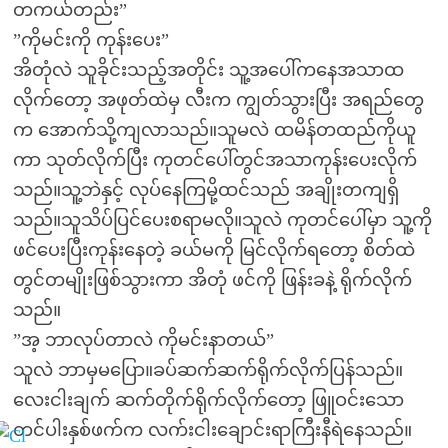
တကယ်တည်း”
”ကိုမင်းကို ကုန်းပေး”
အိတုံလဲ သူခိုင်းသည့်အတိုင်း သူ့အပေါ်ကနေအသာထ
လိုက်တော့ အဖုတ်ထဲမှ လီးက ကျွတ်သွားပြီး အရည်တွေ
က အောက်သို့ကျလာသည်။သူမလဲ ထမိန်တထည်ကိုယူ
ကာ သုတ်လိုက်ပြီး ကုတင်ပေါ်တွင်အသာကုန်းပေးလိုက်
သည်။သူ့ဘဲနှင့် လုပ်နေကြမို့ထင်သည် အချိုးတကျရှိ
သည်။သူသိပ်ပြင်ပေးစရာမလို။သူလဲ ကုတင်ပေါ်မှာ သူ့ကို
ဖင်ပေးပြီးကုန်းနေတဲ့ ခယ်မကို မြင်လိုက်ရတော့ စိတ်ထဲ
တွင်တမျိုးဖြစ်သွားကာ အိတုံ ဖင်ကို ဖြန်းခနဲ့ ရိုက်လိုက်
သည်။
”အ့ ဘာလုပ်တာလဲ ကိုမင်းနာတယ်”
သူလဲ ဘာမှမပြော။ခပ်ဆက်ဆက်ရိုက်လိုက်ပြန်သည်။
လေးငါးချက် ဆက်တိုက်ရိုက်လိုက်တော့ ဖြူဝင်းသော
တင်ပါးနှစ်ဖက်က လက်းငါးချောင်းရာကြီးနီရဲနေသည်။