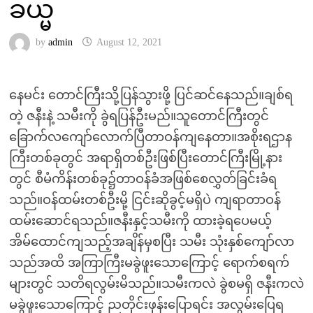
ခယ္မ
by
admin
August 12, 2021
နေမင်း တောင်ကြီးသို့ပြန်သွားဖို့ ပြင်ဆင်နေသည်။ချစ်ရ
တဲ့ ဇနီးနဲ့ သမီးကို ခွဲရပြန်ဦးမည်။သူတောင်ကြီးတွင်
ခြောက်လကျော်လောက်ပြီတာဝန်ကျနေတာ။အစိုးရဌာန
ကြီးတစ်ခုတွင် အရာရှိတစ်ဦးဖြစ်ပြီးတောင်ကြီးမြို့နား
တွင် စီမံကိန်းတစ်ခု၌တာဝန်ခံအဖြစ်စေလွှတ်ခြင်းခံရ
သည်။ဝန်ထမ်းတစ်ဦးမို့ ငြင်းဆိုခွင့်မရှိပဲ ကျရာတာဝန်
ထမ်းဆောင်ရသည်။ဇနီးနှင့်သမီးကို ထားခဲ့ရပေမယ့်
အိမ်ထောင်ကျသည့်အချိန်မှစပြီး သမီး သုံးနှစ်ကျော်လာ
သည်အထိ အကြာကြီးမခွဲဖူးသောကြောင့် ရောက်စရက်
များတွင် သတိရလွမ်းမိသည်။သမီးကလဲ ခွဲစမရှိ ဇနီးကလဲ
မခွဲဖူးသောကြောင့် ညတိုင်းဖုန်းပြောရင်း အလွမ်းပြေရ