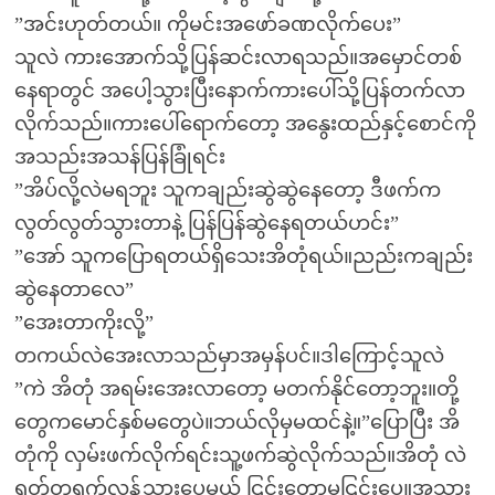
”အင်းဟုတ်တယ်။ ကိုမင်းအဖော်ခဏလိုက်ပေး”
သူလဲ ကားအောက်သို့ပြန်ဆင်းလာရသည်။အမှောင်တစ်
နေရာတွင် အပေါ့သွားပြီးနောက်ကားပေါ်သို့ပြန်တက်လာ
လိုက်သည်။ကားပေါ်ရောက်တော့ အနွေးထည်နှင့်စောင်ကို
အသည်းအသန်ပြန်ခြုံရင်း
”အိပ်လို့လဲမရဘူး သူကချည်းဆွဲဆွဲနေတော့ ဒီဖက်က
လွတ်လွတ်သွားတာနဲ့ ပြန်ပြန်ဆွဲနေရတယ်ဟင်း”
”အော် သူကပြောရတယ်ရှိသေးအိတုံရယ်။ညည်းကချည်း
ဆွဲနေတာလေ”
”အေးတာကိုးလို့”
တကယ်လဲအေးလာသည်မှာအမှန်ပင်။ဒါကြောင့်သူလဲ
”ကဲ အိတုံ အရမ်းအေးလာတော့ မတက်နိုင်တော့ဘူး။တို့
တွေကမောင်နှစ်မတွေပဲ။ဘယ်လိုမှမထင်နဲ့။”ပြောပြီး အိ
တုံကို လှမ်းဖက်လိုက်ရင်းသူ့ဖက်ဆွဲလိုက်သည်။အိတုံ လဲ
ရုတ်တရက်လန့်သွားပေမယ့် ငြင်းတော့မငြင်းပေ။အသား