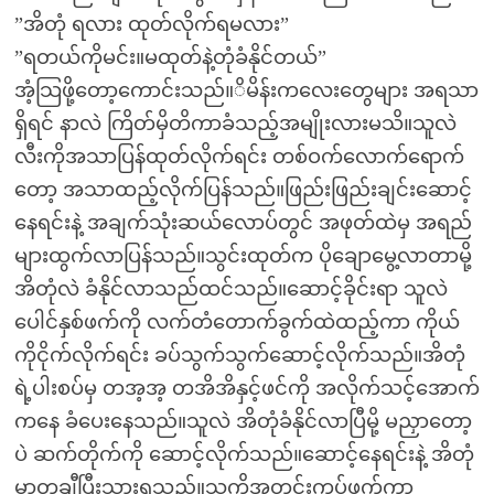
”အိတုံ ရလား ထုတ်လိုက်ရမလား”
”ရတယ်ကိုမင်း။မထုတ်နဲ့တုံခံနိုင်တယ်”
အံ့သြဖို့တော့ကောင်းသည်။ိမိန်းကလေးတွေများ အရသာ
ရှိရင် နာလဲ ကြိတ်မှိတိကာခံသည့်အမျိုးလားမသိ။သူလဲ
လီးကိုအသာပြန်ထုတ်လိုက်ရင်း တစ်ဝက်လောက်ရောက်
တော့ အသာထည့်လိုက်ပြန်သည်။ဖြည်းဖြည်းချင်းဆောင့်
နေရင်းနဲ့ အချက်သုံးဆယ်လောပ်တွင် အဖုတ်ထဲမှ အရည်
များထွက်လာပြန်သည်။သွင်းထုတ်က ပိုချောမွေ့လာတာမို့
အိတုံလဲ ခံနိုင်လာသည်ထင်သည်။ဆောင့်ခိုင်းရာ သူလဲ
ပေါင်နှစ်ဖက်ကို လက်တံတောက်ခွက်ထဲထည့်ကာ ကိုယ်
ကိုငိုက်လိုက်ရင်း ခပ်သွက်သွက်ဆောင့်လိုက်သည်။အိတုံ
ရဲ့ပါးစပ်မှ တအ့အ့ တအိအိနှင့်ဖင်ကို အလိုက်သင့်အောက်
ကနေ ခံပေးနေသည်။သူလဲ အိတုံခံနိုင်လာပြီမို့ မညှာတော့
ပဲ ဆက်တိုက်ကို ဆောင့်လိုက်သည်။ဆောင့်နေရင်းနဲ့ အိတုံ
မှာတချီပြီးသွားရသည်။သူ့ကိုအတင်းကုပ်ဖက်ကာ