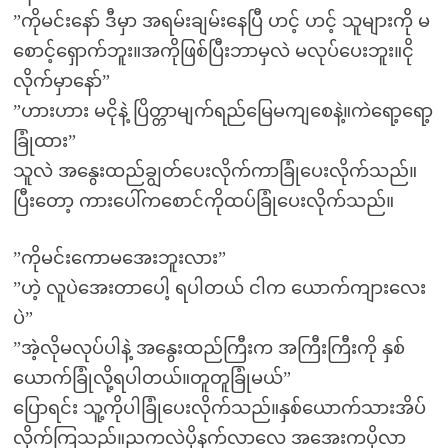
”ကိုမင်းနော် ဒီမှာ အရမ်းချမ်းနေပြီ ဟင့် ဟင့် သူများကို မ
စောင့်ရှောက်ဘူး။အကိုဖြစ်ပြီးဘာမှလဲ မလုပ်ပေးဘူး။ငို
လိုက်မှာနော်”
”ဟားဟား မငိုနဲ့ ပြိတ္တာမျက်ရည်မြေမကျစေနဲ့။ကဲရော့ရော့
ခြုံထား”
သူလဲ အနွေးထည်ချွတ်ပေးလိုက်ကာခြုံပေးလိုက်သည်။
ပြီးတော့ ကားပေါ်ကစောင်ကိုထပ်ခြုံပေးလိုက်သည်။
”ကိုမင်းကောမအေးဘူးလား”
”ဟဲ့ လူပဲအေးတာပေါ့ ရပါတယ် ငါက ယောက်ကျားလေး
ပဲ”
”အဲ့လိုမလုပ်ပါနဲ့ အနွေးထည်ကြီးက အကြီးကြီးကို နှစ်
ယောက်ခြုံလို့ရပါတယ်။တူတူခြုံမယ်”
ပြောရင်း သူ့ကိုပါခြုံပေးလိုက်သည်။နှစ်ယောက်သားအိပ်
လိုက်ကြသည်။ညကလဲပိုနက်လာလေ အအေးကပိုလာ