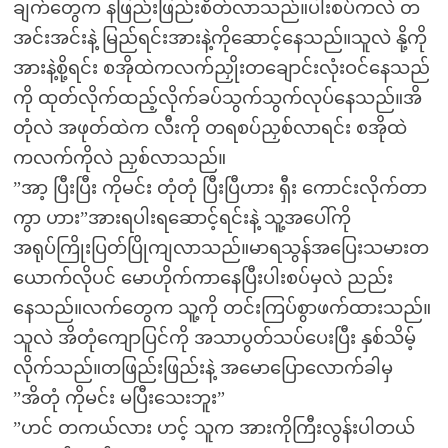
ချက်တွေက နဖြည်းဖြည်းစိတ်လာသည်။ပါးစပ်ကလဲ တ
အင်းအင်းနဲ့ မြည်ရင်းအားနဲ့ကိုဆောင့်နေသည်။သူလဲ နို့ကို
အားနဲ့စို့ရင်း စအိုထဲကလက်ညှိုးတချောင်းလုံးဝင်နေသည်
ကို ထုတ်လိုက်ထည့်လိုက်ခပ်သွက်သွက်လုပ်နေသည်။အိ
တုံလဲ အဖုတ်ထဲက လီးကို တရစပ်ညှစ်လာရင်း စအိုထဲ
ကလက်ကိုလဲ ညှစ်လာသည်။
”အာ့ ပြီးပြီး ကိုမင်း တုံတုံ ပြီးပြီဟား ရှီး ကောင်းလိုက်တာ
ကွာ ဟား”အားရပါးရဆောင့်ရင်းနဲ့ သူ့အပေါ်ကို
အရုပ်ကြိုးပြတ်ပြိုကျလာသည်။မာရသွန်အပြေးသမားတ
ယောက်လိုပင် မောဟိုက်ကာနေပြီးပါးစပ်မှလဲ ညည်း
နေသည်။လက်တွေက သူ့ကို တင်းကြပ်စွာဖက်ထားသည်။
သူလဲ အိတုံကျောပြင်ကို အသာပွတ်သပ်ပေးပြီး နှစ်သိမ့်
လိုက်သည်။တဖြည်းဖြည်းနဲ့ အမောပြောလောက်ခါမှ
”အိတုံ ကိုမင်း မပြီးသေးဘူး”
”ဟင် တကယ်လား ဟင့် သူက အားကိုကြီးလွန်းပါတယ်