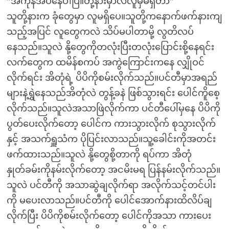
”အကုန်အိပ်နေပါပြီ။တို့နားမှာလဲလူမှမရှိတာ”
သူတို့နားက ခုံတွေမှာ လူမရှိပေ။သူတို့ကနောက်ဖက်နားကျ
သည့်အပြင် လူတွေကလဲ သိပ်မပါတာမို့ လွတိလပ်
နေသည်။သူလဲ နို့တွေကိုတလုံးပြီးတလုံးပြောင်းစို့နေရင်း
လက်တွေက ထမိန်စကပ် အကွဲကြောင်းကနေ လျှိုဝင်
လိုက်ရင်း အိတုံရဲ့ ပိပိကိုစမ်းလိုက်သည်။ပင်တီမှာအရည်
များနဲ့ရွှဲနေသည်အိတုံလဲ တွန့်ခနဲ ဖြစ်သွားရင်း ပေါင်ကိူစေ့
လိုက်သည်။သူလဲအသာဖြဲလိုက်ကာ ပင်တီပေါ်မှနေ ပိပိကို
ပွတ်ပေးလိုက်တော့ ပေါင်က ကားသွားလိုက် စုသွားလိုက်
နှင့် အသက်ရှူသံက ပိုပြင်းလာသည်။သူ့ခေါင်းကိုအတင်း
ဖက်ထားသည်။သူလဲ နို့တွေစို့တာကို ရပ်ကာ အိတုံ
နှုတ်ခမ်းကိုနမ်းလိုက်တော့ အငမိးမရ ပြန်နမ်းလိုက်သည်။
သူလဲ ပင်တီကို အသာဆွဲချလိုက်ရာ အလိုက်သင့်တင်ပါး
ကို မပေးလာသည်။ပင်တီကို ပေါင်အောက်နားထိလိပ်ချ
လိုက်ပြီး ပိပိကိုစမ်းလိုက်တော့ ပေါင်ကိုအသာ ကားပေး