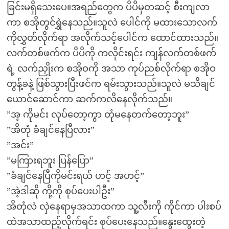
ခြင်းမရှိသေးပေ။အရည်တွေက ပိပိမှတဆင့် စီးကျလာ
ကာ စအိုတွင်ရွှဲနေသည်။သူလဲ ပေါင်ကို မထားသောလက်
ကိုလွှတ်လိုက်ရာ အလိုက်သင့်ပေါင်က ထောင်ထားသည်။
လက်တစ်ဖက်က ပိပိကို ကလိုင်းရင်း ကျန်လက်တစ်ဖက်
ရဲ့ လက်ညှိုးက စအိုဝကို အသာ ကုပ်ညစ်လိုက်ရာ စအိုဝ
တွန့်ခနဲ့ ဖြစ်သွားပြီးဖင်က ရမ်းသွားသည်။သူလဲ မသိချင်
ယောင်ဆောင်ကာ ဆက်ကလိနေလိုက်သည်။
”အ့ ကိုမင်း လုပ်တော့ကွာ တုံမနေတက်တော့ဘူး”
”အိတုံ ခံချင်နေပြီလား”
”အင်း”
”မကြားရဘူး ပြန်ပြော”
”ခံချင်နေပြီကိုမင်းရယ် ဟင့် အဟင့်”
”အဲ့ဒါဆို ကို့ကို စုပ်ပေးပါဦး”
အိတုံလဲ လှဲနေရာမှအသာထကာ သူ့လီးကို ကိုင်ကာ ပါးစပ်
ထဲအသာထည့်လိုက်ရင်း စုပ်ပေးနေသည်။နွေးထွေးတဲ့