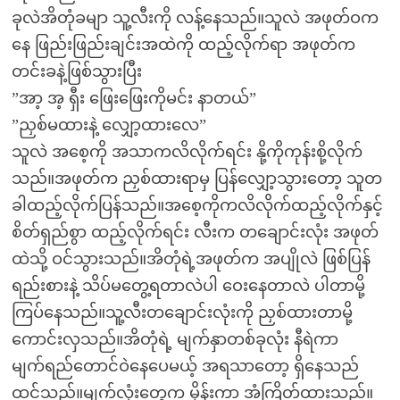
ခုလဲအိတုံခမျာ သူ့လီးကို လန့်နေသည်။သူလဲ အဖုတ်ဝက
နေ ဖြည်းဖြည်းချင်းအထဲကို ထည့်လိုက်ရာ အဖုတ်က
တင်းခနဲ့ဖြစ်သွားပြီး
”အာ့ အ့ ရှီး ဖြေးဖြေးကိုမင်း နာတယ်”
”ညှစ်မထားနဲ့ လျှော့ထားလေ”
သူလဲ အစေ့ကို အသာကလိလိုက်ရင်း နို့ကိုကုန်းစို့လိုက်
သည်။အဖုတ်က ညှစ်ထားရာမှ ပြန်လျှော့သွားတော့ သူတ
ခါထည့်လိုက်ပြန်သည်။အစေ့ကိုကလိလိုက်ထည့်လိုက်နှင့်
စိတ်ရှည်စွာ ထည့်လိုက်ရင်း လီးက တချောင်းလုံး အဖုတ်
ထဲသို့ ဝင်သွားသည်။အိတုံရဲ့အဖုတ်က အပျိုလဲ ဖြစ်ပြန်
ရည်းစားနဲ့ သိပ်မတွေ့ရတာလဲပါ ဝေးနေတာလဲ ပါတာမို့
ကြပ်နေသည်။သူ့လီးတချောင်းလုံးကို ညှစ်ထားတာမို့
ကောင်းလှသည်။အိတုံရဲ့ မျက်နှာတစ်ခုလုံး နီရဲကာ
မျက်ရည်တောင်ဝဲနေပေမယ့် အရသာတော့ ရှိနေသည်
ထင်သည်။မျက်လုံးတွေက မှိန်းကာ အံကြိတ်ထားသည်။