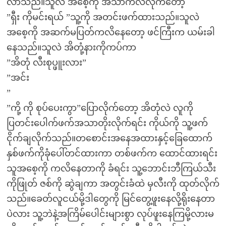
လာသည်။သူလဲ အစေ့ကို အသာကလိလိုက်တော့
”ရှီး ကိုမင်းရယ် ”သူ့ကို အတင်းဖက်ထားသည်။သူလဲ
အစေ့ကို အဆက်မပြတ်ကလိနေတော့ ဖင်ကြီးက ယမ်းခါ
နေသည်။သူလဲ အိတုံ့နားကိုကပ်ကာ
”အိတုံ လီးစုပ္ဖူးလား”
”အင်း
”
”ကို့ ကို စုပ်ပေးကွာ”ပြောလိုက်တော့ အိတုံလဲ လူကို
ပြတင်းပေါက်ဖက်အသာတိုးလိုက်ရင်း ကိုယ်ကို သူ့ဖက်
ငိုက်ချလိုက်သည်။တစောင်းအနေအထားနှင့်ခြေထောက်
နှစ်ဖက်ကိုခုံပေါ်တင်ထားကာ တစ်ဖက်က ထောင်ထားရင်း
သူအစေ့ကို ကလိနေတာကို ခံရင်း သူ့ဘောင်းဘီကြယ်သီး
ကိုဖြုတ် ဇစ်ကို ဆွဲချကာ အတွင်းခံထဲ မှလီးကို ထုတ်လိုက်
သည်။ခေတ်လူငယ်မို့ဒါတွေကို မြင်တွေ့ဖူးနေလို့ရိုးနေတာ
ပဲလား သူ့ဘဲနဲ့အကြိမ်ပေါင်းများစွာ လုပ်ဖူးနေကြမို့လားမ