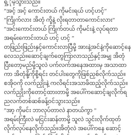
ရှ့ုံမဲ့သွားသည်။
”အင့် အင့် ကောင်းတယ် ကိုမင်းရယ် ဟင့်ဟင့်”
”ကြိုက်လား အိတုံ ကို့နဲ့ လိုးရတာတာကောင်းလား”
”အင်းကောင်းတယ် ကြိုက်တယ် ကိုမင်းနဲ့ လုပ်ရတာ
အရမ်းကောင်းတယ် ဟင့် ဟင့် ”
တဖြည်းဖြည်းနှင့်ကောင်းလာပြီမို့ အားနဲ့အင်နဲ့ကိုဆောင့်နေ
လေသည်။ဆောင့်ချက်တွေကြာလာသည်နှင့်အမျှ အိတုံ
ပြီးတော့မည်မို့သူလဲ ပက်လက်အနေအထားမှ အသာထာ
ကာ အိတုံနို့ကိုစို့ရင်း တင်ပါးတွေကိုဖြစ်ညှစ်လိုက်သည်။
စအိုဝကို လက်ညှိုးနဲ့ ကလိရင်းအသာဖိထည့်လိုက်သည်။
လက်ညှိုးကိုတောင့်ထားတာမို့ အပေါ်ကဆောင့်ချလိုက်ရ
ညလက်တစ်ဆစ်ခန့်ဝင်သွားသည်။
”အာ့ ကိုမင်း ဘာလုပ်တာလဲ နာတယ်ကွာ ”
အရမ်းကြီးလဲ မငြင်းဆန်တာမို့ သူလဲ သွင်းလိုက်ထုတ်
လိုက်လုပ်နေလိုက်သည်။အိတုံလဲ အပေါ်ကနေ ဆောင့်