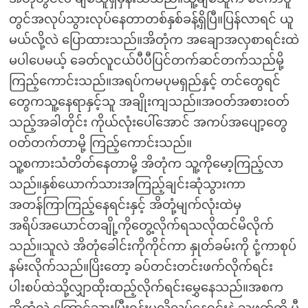
တွင်အလုပ်သွားလုပ်နေတာတစ်နှစ်ခန့်ရှိပြီ။ပြန်လာရင် ယူ
မယ်လို့လဲ ပြောထားသည်။အိတုံက အချောအလှစာရင်းထဲ
မပါပေမယ့် ခေတ်လူငယ်ပီပီပြင်တက်ဆင်တက်သည်မို့
ကြည့်ကောင်းသည်။အရပ်ကမပုမရှည်နှင့် တင်တွေရင်
တွေကသူ့နေရာနှင့်သူ အချိုးကျသည်။အဝတ်အစားဝတ်
သည့်အခါတိုင်း ကိုယ်လုံးပေါ်အောင် အကပ်အပျော့တွေ
ဝတ်တက်တာမို့ ကြည့်ကောင်းသည်။
သူ့စကားသံတိတ်နေတာမို့ အိတုံက သူ့ကိုမော့ကြည့်လာ
သည်။နှစ်ယောက်သားအကြည့်ချင်းဆုံသွားကာ
အတန်ကြာကြည့်နေရင်းနှင့် အိတုံ့မျက်လုံးထဲမှ
အရိပ်အယောင်တချို့ကိုတွေ့လိုက်ရသလိုထင်မိလိုက်
သည်။သူလဲ အိတုံခေါင်းကိုကိုင်ကာ နှုတ်ခမ်းကို ငုံ့ကာစုပ်
နမ်းလိုက်သည်။ပြိးတော့ ခပ်တင်းတင်းဖက်လိုက်ရင်း
ပါးစပ်ထဲသို့လျှာထိုးထည့်လိုက်ရင်းမွှေနေသည်။အစက