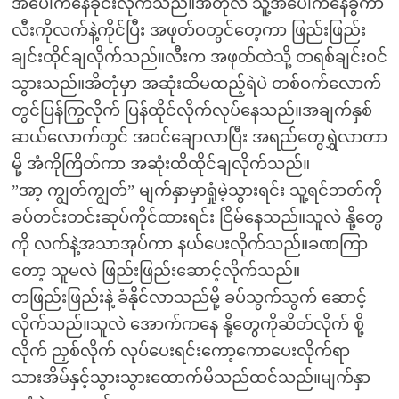
အပေါ်ကနေခိုင်းလိုက်သည်။အိတုံလဲ သူ့အပေါ်ကနေခွကာ
လီးကိုလက်နဲ့ကိုင်ပြီး အဖုတ်ဝတွင်တေ့ကာ ဖြည်းဖြည်း
ချင်းထိုင်ချလိုက်သည်။လီးက အဖုတ်ထဲသို့ တရစ်ချင်းဝင်
သွားသည်။အိတုံမှာ အဆုံးထိမထည့်ရဲပဲ တစ်ဝက်လောက်
တွင်ပြန်ကြွလိုက် ပြန်ထိုင်လိုက်လုပ်နေသည်။အချက်နှစ်
ဆယ်လောက်တွင် အဝင်ချောလာပြီး အရည်တွေရွှဲလာတာ
မို့ အံကိုကြိတ်ကာ အဆုံးထိထိုင်ချလိုက်သည်။
”အာ့ ကျွတ်ကျွတ်” မျက်နှာမှာရှုံမဲ့သွားရင်း သူ့ရင်ဘတ်ကို
ခပ်တင်းတင်းဆုပ်ကိုင်ထားရင်း ငြိမ်နေသည်။သူလဲ နို့တွေ
ကို လက်နဲ့အသာအုပ်ကာ နယ်ပေးလိုက်သည်။ခဏကြာ
တော့ သူမလဲ ဖြည်းဖြည်းဆောင့်လိုက်သည်။
တဖြည်းဖြည်းနဲ့ ခံနိုင်လာသည်မို့ ခပ်သွက်သွက် ဆောင့်
လိုက်သည်။သူလဲ အောက်ကနေ နို့တွေကိုဆိတ်လိုက် စို့
လိုက် ညှစ်လိုက် လုပ်ပေးရင်းကော့ကောပေးလိုက်ရာ
သားအိမ်နှင့်သွားသွားထောက်မိသည်ထင်သည်။မျက်နှာ