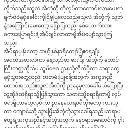
ကိုပတ်ကာကုတင်ပေါ်သို့ တက်လာပြီးသူ့ကို ဖက်ထား
လိုက်သည်။သူလဲ အိတုံကို ကိုလုပ်တာကောင်းလားမေးရာ
ရှက်ဝဲဝဲနှင့်ခေါင်းကိုငြိမ့်ပြလေသည်။သူလဲ အိတုံကို သူ့ဘဲ
နဲ့အကြောင်းမေးတော့ ပြောပြသည်။နှစ်ယောက်သား
စကားပြောရင်းနဲ့ အိပ်ချင်လာတာမို့အိပ်ပျော်သွားကြ
သည်။
အိပ်ရာမှနိုးတော့ ဆယ့်နှစ်နာရီကျော်ပြီ။ရေချိုး
အဝတ်အစားလဲကာ နေ့လည်စာ စားပြီး အိတုံကို တောင်
ကြီးတက္ကသိုလ်မှ ဘူမိဗေဒ ဌာနသို့လိုက်ပို့ကာ ဆရာတွေ
နှင့်သွားတွေ့သည်။စာတမ်းပြုစုဖို့အတွက် အကူအညီ
တောင်းရသည်။သူလဲအိတုံကို ညနေမှလာခေါ်မယ်ပြောပြီး
သူ့ဆိုဒ်ထဲရှိရာသို့ပြန်သွားကာ သတင်းပို့စရာရှိတာပို့ လုပ်
စရာရှိတာတွေလုပ်ကာ ညနေလေးနာရီထိုးတော့ ကားယူ
ကာ ကျောင်းသို့ သွားပြီးအိတုံကိုသွားခေါ်ရသည်။ဆရာမ
တွေရဲ့အကူအညီနှင့်အိတုံအတွက် နေစရာအဆောင်ကို ငှါး