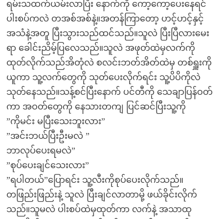
ရမ်းသထက်ယမ်းလာပြီး နောက်ကို ကော့ကော့ပေးနေရင်
ပါးစပ်ကလဲ တအစ်အစ်နဲ့။အတန်ကြာတော့ ဟင့်ဟင့်နှင့်
အသံနဲ့အတူ ပြီးသွားသည်ထင်သည်။သူလဲ ပြီးပြီလားမေး
ရာ ခေါင်းညိမ့်ပြလေသည်။သူလဲ အဖုတ်ထဲမှလက်ကို
ထုတ်လိုက်သည်အိတုံလဲ စလင်းဘတ်အိတ်ထဲမှ တစ်ရှူးကို
ယူကာ သူ့လက်တွေကို သုတ်ပေးလိုက်ရင်း သူ့ပိပိကိုလဲ
သုတ်နေသည်။သန့်စင်ပြီးနောက် ပင်တီကို သေချာပြန်ဝတ်
ကာ အဝတ်တွေကို နေသားတကျ ပြင်ဆင်ပြီးသူ့ကို
”ကိုမင်း မပြီးသေးဘူးလား”
”အင်းဘယ်ပြီးဦးမလဲ ”
ဘာလုပ်ပေးရမလဲ”
”စုပ်ပေးချင်သေးလား”
”ရပါတယ်”ပြောရင်း သူ့လီးကိုစုပ်ပေးလိုက်သည်။
တဖြည်းဖြည်းနဲ့ သူလဲ ပြီးချင်လာတာမို့ ဖယ်ခိုင်းလိုက်
သည်။သူမလဲ ပါးစပ်ထဲမှထုတ်ကာ လက်နဲ့ အသာထု