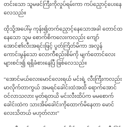
တင်းသော သူမဖင်ကြီးကိုလှုပ်ရမ်းကာ ကပ်ညှောင့်ပေးနေ
လေသည်။
ထိုသို့အပေါ်မှ ကုန်း၍တက်ညှောင့်နေသောအခါ တောင်ထ
နေသော သူမ စောက်စိကလေးကလည်း ကျော်
အောင်၏လီးအရင်းဖြင့် ပွတ်ကြိတ်မိကာ အလွန်
ကောင်းမွန်သော လောကီစည်းစိမ်ကို မျက်တောင်လေး
များစင်း၍ ရရှိခံစားနေပြီ ဖြစ်လေသည်။
“အောင်မယ်လေးမောင်လေးရယ် မင်းရဲ့ လီးကြီးကလည်း
မာလိုက်တာကွယ် အမရင်ခေါင်းထဲအထိ ရောက်အောင်
ဝင်လာသလား မှတ်ရတယိ မင်းလီးထိပ်က မမစောက်
ခေါင်းထဲက သားအိမ်ခေါင်းကိုထောက်မိနေတာ မောင်
လေးသိတယ် မဟုတ်လား”