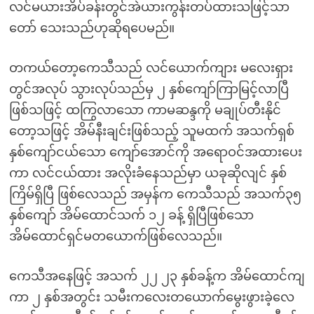
လင်မယားအိပ်ခန်းတွင်အဲယားကွန်းတပ်ထားသဖြင့်သာ
တော် သေးသည်ဟုဆိုရပေမည်။
တကယ်တော့ကေသီသည် လင်ယောက်ကျား မလေးရှား
တွင်အလုပ် သွားလုပ်သည်မှ ၂ နှစ်ကျော်ကြာမြင့်လာပြီ
ဖြစ်သဖြင့် ထကြွလာသော ကာမဆန္ဒကို မချုပ်တီးနိုင်
တော့သဖြင့် အိမ်နီးချင်းဖြစ်သည့် သူမထက် အသက်ရှစ်
နှစ်ကျော်ငယ်သော ကျော်အောင်ကို အရောဝင်အထားပေး
ကာ လင်ငယ်ထား အလိုးခံနေသည်မှာ ယခုဆိုလျင် နှစ်
ကြိမ်ရှိပြီ ဖြစ်လေသည် အမှန်က ကေသီသည် အသက်၃၅
နှစ်ကျော် အိမ်ထောင်သက် ၁၂ ခန့် ရှိပြီဖြစ်သော
အိမ်ထောင်ရှင်မတယောက်ဖြစ်လေသည်။
ကေသီအနေဖြင့် အသက် ၂၂ ၂၃ နှစ်ခန့်က အိမ်ထောင်ကျ
ကာ ၂ နှစ်အတွင်း သမီးကလေးတယောက်မွေးဖွားခဲ့လေ