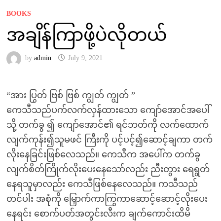
BOOKS
အချိန်ကြာဖို့ပဲလိုတယ်
by
admin
July 9, 2021
“အား ပြွတ် ဗြစ် ဗြစ် ကျွတ် ကျွတ် ”
ကေသီသည်ပက်လက်လှန်ထားသော ကျော်အောင်အပေါ်
သို့ တက်ခွ ၍ ကျော်အောင်၏ ရင်ဘတ်ကို လက်ထောက်
လျက်ကုန်း၍သူမဖင် ကြီးကို ပင့်ပင့်၍ဆောင့်ချကာ တက်
လိုးနေခြင်းဖြစ်လေသည်။ ကေသီက အပေါ်က တက်ခွ
လျက်စိတ်ကြိုက်လိုးပေးနေသော်လည်း ညီးတွား ရေရွတ်
နေရသူမှာလည်း ကေသီဖြစ်နေလေသည်။ ကသီသည်
တင်ပါး အစုံကို မြှောက်ကာကြွကာဆောင့်ဆောင့်လိုးပေး
နေရင်း စောက်ပတ်အတွင်းလီးက ချက်ကောင်းထိမိ