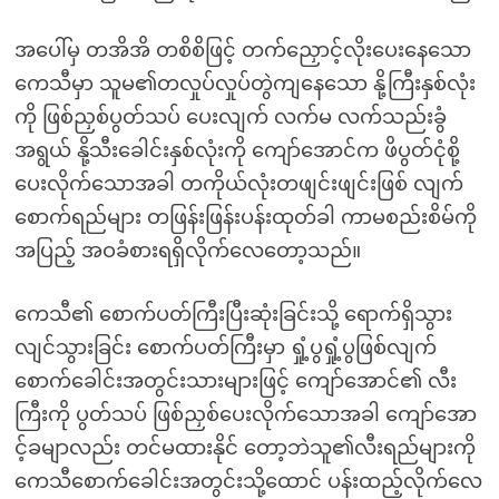
အပေါ်မှ တအိအိ တစိစိဖြင့် တက်ညှောင့်လိုးပေးနေသော
ကေသီမှာ သူမ၏တလှုပ်လှုပ်တွဲကျနေသော နို့ကြီးနှစ်လုံး
ကို ဖြစ်ညှစ်ပွတ်သပ် ပေးလျက် လက်မ လက်သည်းခွံ
အရွယ် နို့သီးခေါင်းနှစ်လုံးကို ကျော်အောင်က ဖိပွတ်ငုံစို့
ပေးလိုက်သောအခါ တကိုယ်လုံးတဖျင်းဖျင်းဖြစ် လျက်
စောက်ရည်များ တဖြန်းဖြန်းပန်းထုတ်ခါ ကာမစည်းစိမ်ကို
အပြည့် အဝခံစားရရှိလိုက်လေတော့သည်။
ကေသီ၏ စောက်ပတ်ကြီးပြီးဆုံးခြင်းသို့ ရောက်ရှိသွား
လျင်သွားခြင်း စောက်ပတ်ကြီးမှာ ရှုံ့ပွရှုံ့ပွဖြစ်လျက်
စောက်ခေါင်းအတွင်းသားများဖြင့် ကျော်အောင်၏ လီး
ကြီးကို ပွတ်သပ် ဖြစ်ညှစ်ပေးလိုက်သောအခါ ကျော်အော
င့်ခမျာလည်း တင်မထားနိုင် တော့ဘဲသူ၏လီးရည်များကို
ကေသီစောက်ခေါင်းအတွင်းသို့ထောင် ပန်းထည့်လိုက်လေ