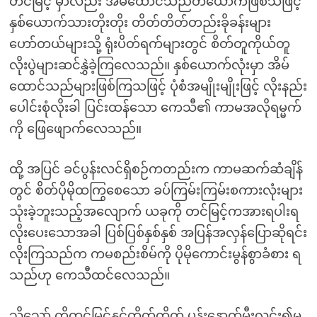
တင်မြင့် မှာလည်း အိမ်ထောင်သည်တယောက်ဖြစ်သဖြင့်
နှစ်ယောက်သားတိုးတိုး တိတ်တိတ်တည်းခိုခန်းများ
ဟော်တယ်များသို့ ရုံးပိတ်ရက်များတွင် စိတ်တူကိုယ်တူ
လိုးပွဲများဆင်နွှဲခဲ့ကြလေသည်။ နှစ်ယောက်လုံးမှာ အိမ်
ထောင်သည်များဖြစ်ကြသဖြင့် ပုံစံအမျိုးမျိုးဖြင့် လိုးနည်း
ပေါင်းစုံလိုးခါ ပြင်းထန်သော ကေသီ၏ ကာမအလိုရမ္မက်
ကို ဖြေဖျောက်လေသည်။
ထို့ အပြင် ခင်ပွန်းလင်ရှိစဉ်ကတည်းက ကာမဆက်ဆံချိန်
တွင် စိတ်ပိုမိုထကြွစေသော ခပ်ကြမ်းကြမ်းစကားလုံးများ
သုံးခဲ့ဘူးသည့်အလျောက် ယခုကို တင်မြင့်ကအားရပါးရ
လိုးပေးသောအခါ ပြစ်ပြစ်နှစ်နှစ် အပြန်အလှန်ပြောဆိုရင်း
လိုးကြသည်က ကမစည်းစိမ်ကို ပိုမိုကောင်းမွန်စွာခံစား ရ
သည်ဟု ကေသီထင်လေသည်။
သို့သော် ကိုတင်မြင့်နှင့်တိတ်တိတ် ပုန်းနောက်မီးလင်း၍မှ