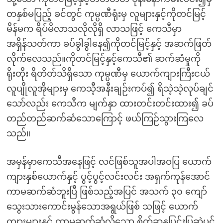
တနှစ်မပြည့် ခင်တွင် ကုမ္ပဏီရုံးမှ လူများနှင့်ကိုတင်မြင့်
မိန်မက ရိပ်မိလာသလိုလိုရှိ လာသဖြင့် ကေသီမှာ
အရှိန်သတ်ကာ ခပ်ခွါခွါနေ၍ကိုတင်မြင့်နှင့် အဆက်ဖြတ်
လိုက်လေသည်။ကိုတင်မြင့်နှင့်ကေသီ၏ ဆက်ဆံမှုကို
ရိုးတိုး ရိတိတ်သိရှိသော ကုမ္ပဏီမှ ယောက်ကျားကြီးငယ်
လူပျိုလူအိုများမှ ကေသီ့အနီးချဉ်းကပ်၍ ရိသဲ့သဲ့လုပ်ချင်
သော်လည်း ကေသီက မျက်နှာ ထားတင်းတင်းထား၍ ခပ်
တည်တည်ဆက်ဆံသောကြောင့် ဖယ်ကြဉ်သွားကြလေ
သည်။
အမှန်မှာကေသီအနေဖြင့် လင်ဖြစ်သူအပါအဝပြ ယောက်
ကျားနှစ်ယောက်နှင့် ပွင့်ပွင့်လင်းလင်း အရှက်ကုန်အောင်
ကာမဆက်ဆံဘူးပြီ ဖြစ်သည့်အပြင် အသက် ၃၀ ကျော်
သွေးသားကောင်းမွန်သောအရွယ်ဖြစ် သဖြင့် ယောက်
ကျားများနှင့် ကာမဆက်ဆံလိုသော စိတ်ဆန္ဒပြင်းပြဆဲပင်