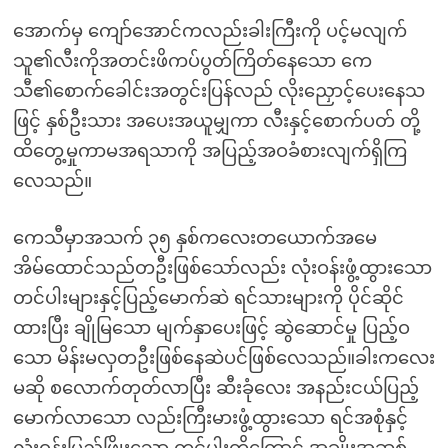
အောက်မှ ကျော်အောင်ကလည်းခါးကြီးကို ပင့်မလျက်
သူ၏လီးကိုအတင်းဖိကပ်ပွတ်ကြိတ်နေသော ကေ
သီ၏စောက်ခေါင်းအတွင်းပြန်လည် လိုးညှောင့်ပေးနေသ
ဖြင့် နှစ်ဦးသား အပေးအယူမျှကာ လီးနှင့်စောက်ပတ် တို့
ထိတွေ့မှုကာမအရသာကို အပြည့်အဝခံစားလျက်ရှိကြ
လေသည်။
ကေသီမှာအသက် ၃၅ နှစ်ကလေးတယောက်အမေ
အိမ်ထောင်သည်တဦးဖြစ်သော်လည်း လုံးဝန်းဖွံ့ထွားသော
တင်ပါးများနှင့်ပြည့်မောက်ဆဲ ရင်သားများကို ပိုင်ဆိုင်
ထားပြီး ချိုမြသော မျက်နှာပေးဖြင့် ဆွဲဆောင်မှု ပြည့်ဝ
သော မိန်းမလှတဦးဖြစ်နေဆဲပင်ဖြစ်လေသည်။ခါးကလေး
မဆို စလောက်တုတ်လာပြီး ဆီးခုံလေး အနည်းငယ်ပြည့်
မောက်လာသော လည်းကြီးမားဖွံ့ထွားသော ရင်အစုံနှင့်