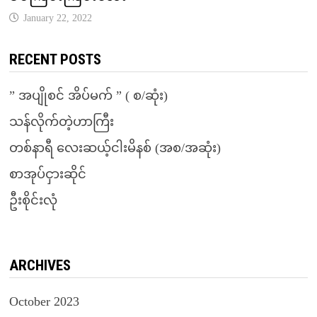
January 22, 2022
RECENT POSTS
” အပျိုစင် အိပ်မက် ” ( စ/ဆုံး)
သန်လိုက်တဲ့ဟာကြီး
တစ်နာရီ လေးဆယ့်ငါးမိနစ် (အစ/အဆုံး)
စာအုပ်ငှားဆိုင်
ဦးစိုင်းလုံ
ARCHIVES
October 2023