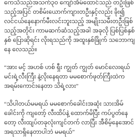
ကေသီသည်အသက်၃၀ ကျော်အိမ်ထောင်သည် တဦးဖြစ်
သည့်အပြင် တစိမ်းယောက်ကျားတဦးနှင့်လည်း ခိုး၍
လင်ငယ်နေနောက်မီးလင်းဘူးသည့် အမျိုးသမီးတဦးဖြစ်
သည့်အတိုင်း ကာမဆက်ဆံသည့်အခါ အခုလို ပြစ်ပြစ်နှစ်
နှစ် ပြောဆိုရင်း လိုးရသည်ကို အထူးနှစ်ခြိုက် သဘောကျ
နေ လေသည်။
“အား မင့် အဟစ် ဟစ် ရှီး ကျွတ် ကျွတ် မောင်လေးရယ်
မင်းရဲ့လီးကြီး နဲ့လိုးနေရတာ မမစောက်ဖုတ်ကြီးထဲက
အရမ်းကောင်းနေတာ သိရဲ့လား”
“သိပါတယ်မမရယ် မမစောက်ခေါင်းအဆုံး သားအိမ်
ခေါင်းကို ကျတော့် လီးထိပ်နဲ့ ထောက်မိပြီး ကပ်ပွတ်နေ
တော့ လီးထျပ်တခုလုံးကျင်တက် လာပြီး အီစိမ့်နေအောင်
အရသာရှိနေတာပါဘဲ မမရယ်”