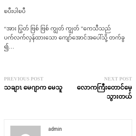
ၿပီးပါၿပီ
“အား ပြွတ် ဗြစ် ဗြစ် ကျွတ် ကျွတ် ”ကေသီသည်
ပက်လက်လှန်ထားသော ကျော်အောင်အပေါ်သို့ တက်ခွ
၍…
Post
Previous
N
PREVIOUS POST
NEXT POST
post:
p
သချာၤ မေဂျာက မေသူ
လောကကြီးတောင်မေ့
navigation
သွားတယ်
admin