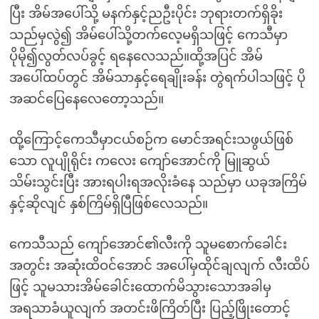
ပြီး အိမ်အပေါ်သို့ မနက်နှင့်ညဦးပိုင်း ဘုရားတက်ရှိခိုး
သည်မှလွဲ၍ အိမ်ပေါ်သို့တက်လေ့မရှိသဖြင့် ကေသီမှာ
ပိုမို၍လွတ်လပ်ခွင့် ရနေလေသည်။ထို့အပြင် အိမ်
အပေါ်ထပ်တွင် အိမ်သာနှင့်ရေချိုးခန်း တွဲရက်ပါသဖြင့် ပို
အဆင်ပြေနေလေတော့သည်။
ထို့ကြောင့်ကေသီမှာငယ်စဉ်က မောင်အရင်းသဖွယ်ဖြစ်
သော လူပျိုရိုင်း ကလေး ကျော်အောင်ကို မြူဆွယ်
သိမ်းသွင်းပြီး အားရပါးရအလိုးခံနေ သည်မှာ ယခုအကြိမ်
နှင့်ဆိုလျင် နှစ်ကြိမ်ရှိပြီဖြစ်လေသည်။
ကေသီသည် ကျော်အောင်၏လီးကို သူမစောက်ခေါင်း
အတွင်း အဆုံးထိဝင်အောင် အပေါ်မှထိုင်ချလျက် လီးထိပ်
ဖြင့် သူမသားအိမ်ခေါင်းထောက်မိသွားသောအခါမှ
အရသာခံယူလျက် အတင်းဖိကြိတ်ပြီး ပြည့်ဖြိုးတောင့်