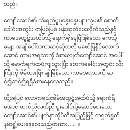
သည်။
ကျော်အောင်၏ လီးရည်ပူပူနွေးနွေးများသူမ၏ စောက်
ခေါင်းအတွင်း တပြစ်ပြစ် ပန်းထုတ်ပေးလိုက်သည်နှင့်
ကာမအထွဋ်အထိပ်သို့ ရောက်ရှိနေပြီဖြစ်သော ကေသီ့
ခမျာ အချိုပေါ်သကာဆင့်ဆိုသလို မဖော်ပြနိုင်လောက်
အောင် ကာမအရသာကို ခံစားလျက်ကျော်အောင့် အပေါ်
သို့ မှောက်ရက်ထပ်ကျသွားပြီး စောက်ခေါင်းအတွင်း လီး
ကြီးကို စိမ်ထားပြီး ချိုမြိန်သော ကာမအရသာကို ဆ
င့်၍ဆင့်၍ရရှိခံစားနေလေသည်။
ထို့အပြင် လောကစည်းစိမ်အထွဋ်အထိပ်သို့ ရောက်ရှိ
အောင် တက်ညီလက်ညီ ပူးပေါင်းပို့ဆောင်ပေးသော
ကျော်အောင်၏ မျက်နှာကိုပီတိအပြည့်ဖြင့် တရှုတ်ရှုတ်
နမ်းရှုံ့ပေးနေလေသည်တကား….။ ။