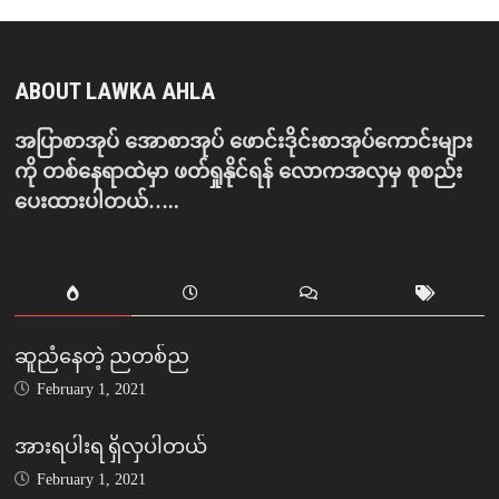
ABOUT LAWKA AHLA
အပြာစာအုပ် အောစာအုပ် ဖောင်းဒိုင်းစာအုပ်ကောင်းများ
ကို တစ်နေရာထဲမှာ ဖတ်ရှုနိုင်ရန် လောကအလှမှ စုစည်း
ပေးထားပါတယ်…..
ဆူညံနေတဲ့ ညတစ်ည
February 1, 2021
အားရပါးရ ရှိလှပါတယ်
February 1, 2021