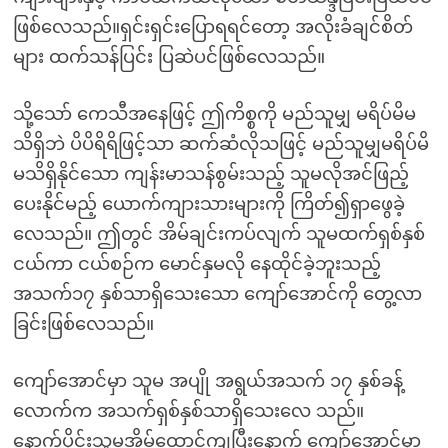
ဖြစ်လေသည်။ရှင်းရှင်းပြောရရင်တော့ အလိုးခံချင်စိတ်
များ ထက်သန်ပြင်း ပြဆဲပင်ဖြစ်လေသည်။
သို့သော် ကေသီအနေဖြင့် ဤကိစ္စကို မည်သူမျှ မရိပ်မိမ
သိရှိဘဲ ပိပိရိရိဖြင့်သာ ဆက်ဆံလိုသဖြင့် မည်သူမျှမရိပ်မိ
မသိရှိနိုင်သော ကျန်းမာသန်စွမ်းသည့် သူမလိုအင်ဖြည့်
ပေးနိုင်မည့် ယောက်ကျားသားများကို ကြိတ်၍ရှာဖွေခဲ့
လေသည်။ ဤတွင် အိမ်ချင်းကပ်လျက် သူမထက်ရှစ်နှစ်
ငယ်ကာ ငယ်စဉ်က မောင်နှမလို နေထိုင်ခဲ့ဘူးသည့်
အသက်၁၇ နှစ်သာရှိသေးသော ကျော်အောင်ကို တွေ့လာ
ခြင်းဖြစ်လေသည်။
ကျော်အောင်မှာ သူမ အပျို အရွယ်အသက် ၁၇ နှစ်ခန့်
လောက်က အသက်ရှစ်နှစ်သာရှိသေးလေ သည်။
နောက်ပိုင်းသူမအိမ်ထောင်ကျပြီးနောက် ကျော်အောင်မှာ