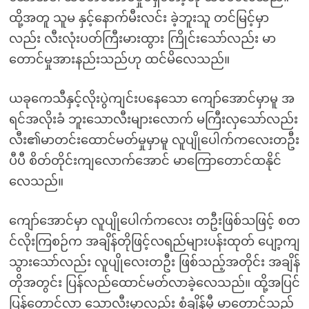
ထို့အတူ သူမ နှင့်နောက်မီးလင်း ခဲ့ဘူးသူ တင်မြင့်မှာ
လည်း လီးလုံးပတ်ကြီးမားထွား ကြိုင်းသော်လည်း မာ
တောင်မှုအားနည်းသည်ဟု ထင်မိလေသည်။
ယခုကေသီနှင့်လိုးပွဲကျင်းပနေသော ကျော်အောင်မှာမူ အ
ရင်အလိုးခံ ဘူးသောလီးများလောက် မကြီးလှသော်လည်း
လီး၏မာတင်းထောင်မတ်မှုမှာမူ လူပျိုပေါက်ကလေးတဦး
ပီပီ စိတ်တိုင်းကျလောက်အောင် မာကြောတောင်ထနိုင်
လေသည်။
ကျော်အောင်မှာ လူပျိုပေါက်ကလေး တဦးဖြစ်သဖြင့် စတ
င်လိုးကြစဉ်က အချိန်တိုဖြင့်လရည်များပန်းထုတ် ပျော့ကျ
သွားသော်လည်း လူပျိုလေးတဦး ဖြစ်သည့်အတိုင်း အချိန်
တိုအတွင်း ပြန်လည်ထောင်မတ်လာခဲ့လေသည်။ ထို့အပြင်
ပြန်တောင်လာ သောလီးမှာလည်း စံချိန်မှီ မာတောင်သည်