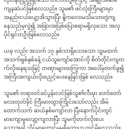
လုံးဝန်းပြည့်ဖြိုးသော တင်ပါးတို့ကြောင့် အချိုးအဆစ်
ကျနဆဲပင်ဖြစ်လေသည်။ သူမ၏ ဖင်လုံးကြီးများမှာ
အနည်းငယ်ပျော့အိသွားပြီး နို့ကလေးမသိမသာတွဲကျ
နေသည်မှလွဲ၍ အခြားအပြစ်ပြောစရာမရှိလှသော အလှ
ပိုင်ရှင်တဦးဖြစ်လေသည်။
ယခု လည်း အသက် ၁၇ နှစ်သာရှိသေးသော သူမထက်
အသက်ရှစ်နှစ်ခန့် ငယ်သူကျော်အောင်ကို စိတ်တိုင်းကျတ
က်လိုးနေရသဖြင့် တဏှာများထကြွကာ အပေါ်မှတက်ခွ၍
အကြီးအကျယ်လိုးညှေင့်ပေးနေခြင်းဖြစ် လေသည်။
သူမ၏ တရားဝင်ခင်ပွန်းလင်ဖြစ်သူ၏လီးမှာ တော်တော်
လေးတုတ်ခိုင် ကြီးမားထွားကြိုင်းသော်လည်း အိမ်
ထောက်သက် ဆယ်နှစ်ကျော်လာ ပြီးနောက်ပိုင်းတွင်
မာကျောမှုလျော့ကျလာပြီး သူမကိုတက်လိုးပေး
သောအခါ သိပ်မာတောင်မှုမရှိတော့ဟု ထင်မိလေသည်။