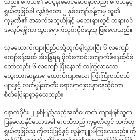
သည်။ ကေသီ၏ ခင်ပွန်းမောင်မောင်မှာလည်း ကေသီနှင့်
ရွယ်တူဖြစ်ခါ လွန်ခဲ့သော ၂ နှစ်ကျော်ခန့်ကမှ သူ၏
ကုမ္ပဏီ၏ အဆက်အသွယ်ဖြင့် မလေးရှားတွင် တရားဝင်
အလုပ်ရရှိကာ သွားရောက်လုပ်ကိုင်နေသူ ဖြစ်လေသည်။
သူမယောက်ကျားပြည်ပသို့ထွက်ခွါသွားပြီး ၆ လကျော်
ကျော်ခန့်အထိ အိန္ဒြေရရ ဗိုက်ကောင်းကျောက်ဖိနေထိုင်ခဲ့
သော်လည်း ၆ လကျော် ပြီးနောက် ထကြွလာသော
သွေးသားဆန္ဒအရ ယောက်ကျားလေး ကြီးကြီးငယ်ငယ်
များနှင့် လက်ပွန်းတတီး ရောရောနှောနှောနေထိုင်ကာ
စိတ်ဖြေရာရှာခဲ့လေသည်။
နောက်ပိုင်း ၂ နှစ်ပြည့်သည်အထိယောက် ကျားဖြစ်သူက
ပြန်မလာနိုင်သောအခါ ကေသီသည် ကုမ္ပဏီတွင် သက်တူ
ရွယ်တူဖြစ်သူ ကိုတင်မြင့်နှင့် လွန်ကျူးမိကြလေသည်။ ကို