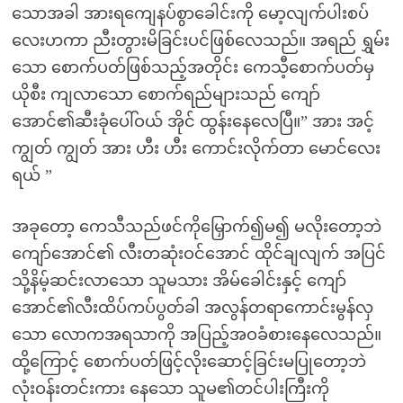
သောအခါ အားရကျေနပ်စွာခေါင်းကို မော့လျက်ပါးစပ်
လေးဟကာ ညီးတွားမိခြင်းပင်ဖြစ်လေသည်။ အရည် ရွှမ်း
သော စောက်ပတ်ဖြစ်သည့်အတိုင်း ကေသီ့စောက်ပတ်မှ
ယိုစီး ကျလာသော စောက်ရည်များသည် ကျော်
အောင်၏ဆီးခုံပေါ်ဝယ် အိုင် ထွန်းနေလေပြီ။” အား အင့်
ကျွတ် ကျွတ် အား ဟီး ဟီး ကောင်းလိုက်တာ မောင်လေး
ရယ် ”
အခုတော့ ကေသီသည်ဖင်ကိုမြှောက်၍မ၍ မလိုးတော့ဘဲ
ကျော်အောင်၏ လီးတဆုံးဝင်အောင် ထိုင်ချလျက် အပြင်
သို့နိမ့်ဆင်းလာသော သူမသား အိမ်ခေါင်းနှင့် ကျော်
အောင်၏လီးထိပ်ကပ်ပွတ်ခါ အလွန်တရာကောင်းမွန်လှ
သော လောကအရသာကို အပြည့်အဝခံစားနေလေသည်။
ထို့ကြောင့် စောက်ပတ်ဖြင့်လိုးဆောင့်ခြင်းမပြုတော့ဘဲ
လုံးဝန်းတင်းကား နေသော သူမ၏တင်ပါးကြီးကို