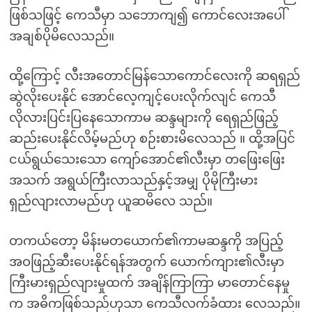
ဖြစ်သဖြင့် ကေသီမှာ သဘောကျ၍ ကောင်လေးအပေါ်
အချစ်ပိုမိလေသည်။
ထို့ကြောင့် လီးအတောင်မြန်သောကောင်လေးကို ဆရရှည်
ဆွဲလိုးပေးနိုင် အောင်လေ့ကျင့်ပေးလိုက်လျင် ကေသီ
လိုလားပြင်းပြနေသောကာမ ဆန္ဒများကို ရေရှည်ဖြည့်
ဆည်းပေးနိုင်လိမ့်မည်ဟု စဉ်းစားမိလေသည် ။ ထို့အပြင်
ငယ်ရွယ်သေးသော ကျော်အောင်၏လီးမှာ တဖြေးဖြေး
အသက် အရွယ်ကြီးလာသည်နှင့်အမျှ ပိုမိုကြီးမား
ရှည်လျားလာမည်ဟု ယူဆမိလေ သည်။
တကယ်တော့ မိန်းမတယောက်၏ကာမဆန္ဒကို အပြည့်
အဝဖြည့်ဆီးပေးနိုင်ရန်အတွက် ယောက်ကျား၏လီးမှာ
ကြီးမားရှည်လျားမှုထက် အချိန်ကြာကြာ မာတောင်နေမှု
က အဓိကဖြစ်သည်ဟုသာ ကေသီလက်ခံထား လေသည်။