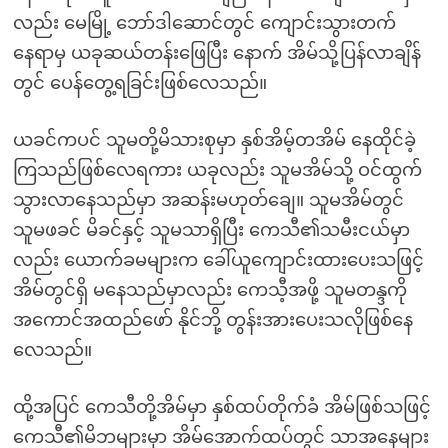
လည်း မေမြို့ ဘော်ဒါဆောင်တွင် ကျောင်းသွားတက်
နေရာမှ ယခုဆယ်တန်းဖြေပြီး နောက် အိမ်သို့ပြန်လာချိန်
တွင် ပေန်တွေ့ရခြင်းဖြစ်လေသည်။
ယခင်ကပင် သူမတို့မိသားစုမှာ နှစ်အိမ့်တအိမ် နေထိုင်ခဲ့
ကြသည်ဖြစ်လေရကား ယခုလည်း သူမအိမ်သို့ ဝင်ထွက်
သွားလာနေသည်မှာ အဆန်းမဟုတ်ချေ။ သူမအိမ်တွင်
သူမဖခင် မိခင်နှင့် သူမသာရှိပြီး ကေသီ၏သမီးငယ်မှာ
လည်း ယောက်ခမများက ခေါ်ယူကျောင်းထားပေးသဖြင့်
အိမ်တွင်ရှိ မနေသည်မှာလည်း ကေသီ့အဖို့ သူမတန္ဒကို
အကောင်အထည်ဖော် နိုင်ဘို့ တွန်းအားပေးသလိုဖြစ်နေ
လေသည်။
ထို့အပြင် ကေသီတို့အိမ်မှာ နှစ်ထပ်တိုက်ခံ အိမ်ဖြစ်သဖြင့်
ကေသီ၏မိဘများမှာ အိမ်အောက်ထပ်တွင် သာအနေများ