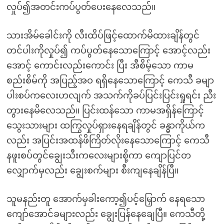
လှုပ်၍အတင်းကပ်ပွတ်ပေးနေလေသည်။
သားအိမ်ခေါင်းကို လီးထိပ်ဖြင့်ထောက်မိထားချိန်တွင်
တင်ပါးကိုလှုပ်၍ ကပ်ပွတ်နေသောကြောင့် အောင့်လည်း
အောင့် ကောင်းလည်းကောင်း ပြီး အီစိမ့်သော ကာမ
စည်းစိမ်ကို အပြည့်အဝ ရရှိနေသောကြောင့် ကေသီ ခမျာ
ပါးစပ်ကလေးဟလျက် အသက်ကိုခပ်ပြင်းပြင်းရှုရင်း ညီး
တွားနေမိလေသည်။ ပြင်းထန်သော ကာမအရှိန်ကြောင့်
သွေးသားများ ထကြွလှုပ်ရှားနေရချိန်တွင် ခန္ဓာကိုယ်က
လည်း အပြင်းအထန်ဖိကြိတ်လိုးနေသောကြောင့် ကေသီ
နဖူးစပ်တွင်ချွေးသီးကလေးများစို့ကာ ကျောပြင်တ
လျှောက်မှလည်း ချွေးစက်များ စီးကျနေချိန်ပြီ။
သူမနည်းတူ အောက်မှခါးကော့၍ပင့်မြှောက် နေရသော
ကျော်အောင်ခများလည်း ချွေးပြန်နေချေပြီ။ ကေသီတို့