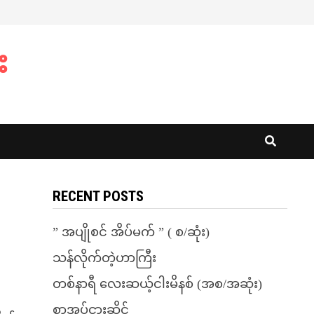
း
RECENT POSTS
” အပျိုစင် အိပ်မက် ” ( စ/ဆုံး)
သန်လိုက်တဲ့ဟာကြီး
တစ်နာရီ လေးဆယ့်ငါးမိနစ် (အစ/အဆုံး)
စာအုပ်ငှားဆိုင်