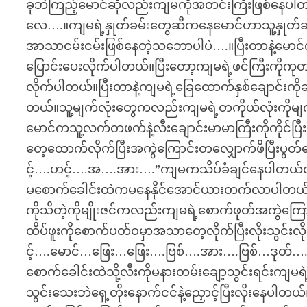
ခုဘဲကြည့်မောင်ဆိုလည်းကျမကိုအတင်းကြီးဖြစ်နေပါတ
လေ….။ကျမရဲ့နှုတ်ခမ်းတွေဆီကနေမောင်ဟာသူ့နှုတ်ခမ်
အာသာငမ်းငမ်းဖြစ်နေတဲ့သဘောပါပဲ….။ပြီးတာနဲ့မောင်ကက
ပြောင်းပေးလိုက်ပါတယ်။ပြီးတော့ကျမရဲ့ဖင်ကြီးကို
လိုက်ပါတယ်။ပြီးတာနဲ့ကျမရဲ့ခြေထောက်နှစ်ချောင်းကိုဆွ
တယ်။သူ့မျက်လုံးတွေကလည်းကျမရဲ့တကိုယ်လုံးကိုမျ
မောင်ကသူ့လက်တဖက်နဲ့လီးချောင်းမာမာကြီးကိုကိုင်ပြီ
တေ့ထောက်လိုက်ပြီးအကွဲကြောင်းတလျှောက်ဖိပြီးပွ
င့်….ဟင့်….အ….အား….”ကျမကသိပ်ခံချင်နေပါတယ်လို့
မစောက်ခေါင်းထဲကမနေနိုင်အောင်ယားတက်လာပါတယ်။ဖင်
ကိုသိတဲ့ကိုမျိုးဇင်ကလည်းကျမရဲ့စောက်ဖုတ်အကွဲကြောင
ထိပ်ဖူးကိုစောက်ပတ်ဝမှာအသာတေ့လိုက်ပြီးလိုးသွင
င့်….မောင်…ဖြေး…ဖြေး….ဗြစ်….အား….ဗြစ်…ဒုတ်
စောက်ခေါင်းထဲသို့လီးကိုမနားတမ်းချော့သွင်းရင်းကျမ
သွင်းသေးဘဲရှေ့တိုးနောက်ငင်နဲ့ညှောင့်ပြီးလိုးနေ