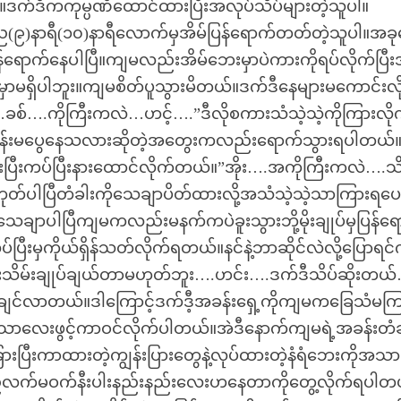
ယ်။ဒက်ဒီကကုမ္ပဏီထောင်ထားပြီးအလုပ်သိပ်များတဲ့သူပါ။
)နာရီ(၁၀)နာရီလောက်မှအိမ်ပြန်ရောက်တတ်တဲ့သူပါ။အခုန
ရောက်နေပါပြီ။ကျမလည်းအိမ်ဘေးမှာပဲကားကိုရပ်လိုက်ပြီးအ
မှာမရှိပါဘူး။ကျမစိတ်ပူသွားမိတယ်။ဒက်ဒီနေများမကောင်းလို
…ခစ်….ကိုကြီးကလဲ…ဟင့်….”ဒီလိုစကားသံသဲ့သဲ့ကိုကြားလိုက
ီမိန်းမပွေနေသလားဆိုတဲ့အတွေးကလည်းရောက်သွားရပါတယ်။
သွားပြီးကပ်ပြီးနားထောင်လိုက်တယ်။”အိုး….အကိုကြီးကလဲ….သိ
.ဟုတ်ပါပြီတံခါးကိုသေချာပိတ်ထားလို့အသံသဲ့သဲ့သာကြားရပေ
ာပါပြီကျမကလည်းမနက်ကပဲခူးသွားဘို့မိုးချုပ်မှပြန်ရေ
်ပြီးမှကိုယ်ရှိန်သတ်လိုက်ရတယ်။နင်နဲ့ဘာဆိုင်လဲလို့ပြောရင
းသိမ်းချုပ်ချယ်တာမဟုတ်ဘူး….ဟင်း….ဒက်ဒီသိပ်ဆိုးတယ်
ိချင်လာတယ်။ဒါကြောင့်ဒက်ဒီ့အခန်းရှေ့ကိုကျမကခြေသံမကြ
အသာလေးဖွင့်ကာဝင်လိုက်ပါတယ်။အဲဒီနောက်ကျမရဲ့အခန်းတံခ
ားပြီးကာထားတဲ့ကျွန်းပြားတွေနဲ့လုပ်ထားတဲ့နံရံဘေးကိုအသာ
အရှည်လက်မဝက်နီးပါးနည်းနည်းလေးဟနေတာကိုတွေ့လိုက်ရပါတ