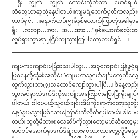
…ရှီး…ကျွတ်….ကျွတ်…ကောင်းလိုက်တာ….မောင်ရယ်….
သံတွေဟာဆူညံနေပါတယ်။ကျမရဲ့စောက်ဖုတ်ကလည်းသ
တာပဲရှင်….။နောက်ထပ်(၅)မိနစ်လောက်ကြာတဲ့အခါ
ရှီး….ကလျာ…အား…အ….အား….”နှစ်ယောက်စလုံးတစ်ယ
လှုပ်ရှားသွားရာမှငြိမ်ကျသွားကြပါတော့တယ်ရှင်….။
ကျမကကျောင်းမပြီးသေးပါဘူး….အခုကျောင်းပြန်ဖွင့်ရ
ဖြစ်နေလို့ထုံးစံအတိုင်းပဲကျမဟာသူငယ်ချင်းတွေဆီ
ထွက်သွားတာ(၃)လတောင်ကျော်သွားပါပြီ…။ဒီနေ့လည်းသူငယ
သွားခင်မှာဘဲဒက်ဒီကိုအကျိုးအကြောင်းပြောပြီးမိုးချုပ
ပါတယ်။ဒါပေမယ့်သူငယ်ချင်းအိမ်ကိုရောက်တော့သူတို့အ
နေ့ပဲခူးမသွားဖြစ်သေးကြောင်းသိလိုက်ရပါတယ်။ဒါပေမ
တယ်။သူတို့မိသားစုလေဆိပ်ကိုသွားတော့မယ်ဆိုတော့မှက
ဆင်ဝင်အောက်မှာဒက်ဒီရဲ့ကားရပ်ထားတာတွေ့လို့ဒီနေ့