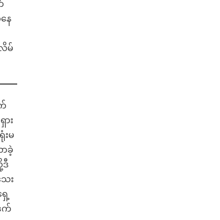
်
ာနေ
ိမ်
က်
ရှား
ုံးမ
ာခဲ့
့ဒီ
ါသေး
ှေ့
ဒက်