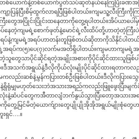
ုပ်ကာတစ်ယောက်နဲ့တစ်ယောက်ပွတ်သပ်ဆုတ်နယ်နေကြပြီးခဏ
ပြန်ပြီးစိမ့်ထွက်လာရပြီဖြစ်ပါတယ်။ကျမသူ့လီးကြီးကိုကြ
ီးတွေအပြိုင်းပြိုင်းထနေတာကိုတွေ့ရပါတယ်။အိပ်ယာပေါ်မှ
ပ်နေတဲ့ကျမရဲ့စောက်ဖုတ်နဲ့မောင်ရဲ့လီးထိပ်တို့ဟာတဲ့တဲ့ကြီးပဲ
အရပ်နဲ့ကျမရဲ့အရပ်ဟာတန်းတူဖြစ်တယ်ဆိုတာကိုသိနိုင်ပါတယ
ျမရဲ့အရပ်က(၅)ပေ(၇)လက်မအတိရှိပါတယ်။ကျမဟာကျမရဲ့အ
ဲ့သူတွေသာပိုင်ဆိုင်ရတဲ့အချိုးအစားကိုပိုင်ဆိုင်ထားသူဖြစ်ပ
အသက်အရွယ်နဲ့ဒီလိုကိုယ်လုံးမျိုးပိုင်ဆိုင်ထားရတာကလည
ကလည်းဆစ်နဲ့မွန်ကပြားတစ်ဦးဖြစ်ပါတယ်။ဒီလိုကပြားသွေ
်းနဲ့ရှိရုံမျှမဟုတ်သေးဘဲအသားအရည်ကလည်းဖြူဖွေးပြီးမျက်ခု
လုံးနဲ့ဆံပင်တွေကအီတာလျံဘက်နွယ်သွားပြီးတော့အသားအ
ေ့မြင်မိတဲ့ယောက်ျားတွေပျိုပျိုအိုအိုအရွယ်မျိုးစုံတွေ
ဘူးရှင်….။