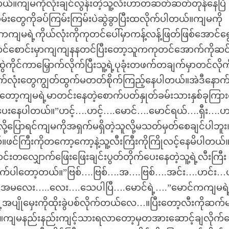
ယ်။ကျမကိုလိုးချင်လွန်းတဲ့သူ့လီးဟာတဆတ်ဆတ်တုန်နေပြီ
းတွေကိုခပ်ကြမ်းကြမ်းပဲဆွဲခွာပြီးထလိုက်ပါတယ်။ကျမကို
ျမရဲ့ကိုယ်လုံးကိုကုတင်ပေါ်မှာကန့်လန့်ဖြတ်ဖြစ်အောင်ရွ
ကုတင်စောင်းမှာကျကျနနတင်ပြီးတော့သူကကုတင်အောက်ကိုဆင
ဲကိုင်ကာမြှောက်လိုက်ပြီးသူ့ရဲ့ပုခုံးတဖက်တချက်မှာတင်လိုက
က်လုံးတွေကျွတ်ထွက်မတတ်စိုက်ကြည့်နေပါတယ်။အဲဒီနောက
းတော့ကျမရဲ့မာတင်းနေတဲ့စောက်ပတ်နှုတ်ခမ်းသားနှစ်ခုကြား
တ်ပေးနေပါတယ်။”ဟင့်….ဟင့်….မောင်….မောင်ရယ်….ရှီး….
ပြောရင်ကျမကိုအရှက်မရှိတဲ့သူလို့မသတ်မှတ်စေချင်ပါဘူ
ကြီးကိုတကော့ကော့နဲ့သူ့လီးကြီးကိုကြိုလင့်နေမိပါတယ်
်းတလျှောက်ဖြေးဖြေးချင်းပွတ်တိုက်ပေးနေတဲ့သူ့ရဲ့လီးကြီး
်းလိုက်ပါတော့တယ်။”ဗြစ်….ဗြစ်….အ….ဗြစ်….အင်း….ဟင်း
….အမလေး…..လေး….သေပါပြီ….မောင်ရဲ့….”မောင်ကကျမရဲ
ရဲ့အပျိုမှေးကိုထိုးခွဲပစ်လိုက်တယ်လေ…။ပြီးတော့လီးကိုဆက်
ပါတယ်။ကျမနည်းနည်းကျင့်သားရလာတော့မှတအားဆောင့်ချလိုက်