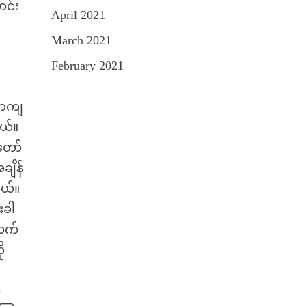
ာင်း
April 2021
March 2021
February 2021
ဟာကျ
တယ်။
တော်
ျိန်
တယ်။
းခါ
့လက်
ု
ာ
်