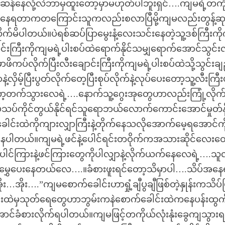
းဆန်နေလို့လဲဘာမှထူးတော့မှာမဟုတ်ပါဘူးရှင်….ကျမရဲ့တကိ
စ်နေရတာကတကြောင်းသူကလည်းစလာပြီမို့ကျမလည်းတွန့်ဆ
းလိုက်မိပါတယ်။ပဲရစ်ဆပ်ပြာမွေးနံ့လေးသင်းနေတဲ့သူ့ဒစ်ကြီးက
ာင်းကြီးကိုကျမရဲ့ပါးစပ်ထဲရောက်နိုင်သမျှရောက်အောင်သွင်းလ
ါ်မှာဖိကပ်လိုက်ပြီးလီးချောင်းကြီးကိုကျမရဲ့ပါးစပ်ထဲသို့သွင်းခ
့လှိမ့်ပြီးပွတ်လိုက်တေ့ပြီးစုပ်လိုက်နဲ့လုပ်ပေးတော့သူ့လီးကြ
က်သွားလေရဲ့….နောက်သူ့ဂွေးအုတွေဟာလည်းကြုံ့လိုက်
ကိုင်တွယ်နိုင်ရင်သူရောဘယ်လောက်ကောင်းအောင်မှုတ်နို
ေါင်းထဲကိုကျားလျှာကြီးနဲ့တိုက်နေသလိုအောက်မေ့ရအောင်ကိ
်နေပါတယ်။ကျမရဲ့ဖင်နဲ့ပေါင်ရင်းတဝိုက်ကအသားဆိုင်လေးတ
ြားနဲ့ဖင်ကြားတွေကိုပါလျှာနဲ့လိုက်ယက်နေလေရဲ့….သူလ
ီးမွှေပေးနေတယ်လေ….။ခံစားဖူးရင်တော့သိမှာပါ….သိပ်အနေ
ုး….”ကျမစောက်ခေါင်းဟာရှုံ့ချီပွချီဖြစ်တဲ့နှုန်းကသိပ်ပြ
းထဲမှသုတ်ရေတွေဟာဘွမ်းကနဲစောက်ခေါင်းထဲကနေပန်းထွက
ံစားလိုက်ရပါတယ်။ကျမဖြင့်တကိုယ်လုံးနုံးခွေကျသွား