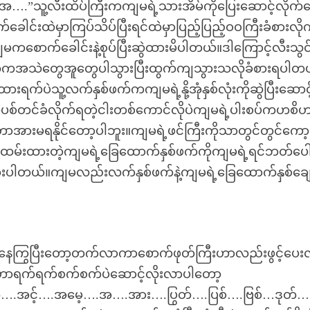
.”သူ့လီးထိပ်ကြီးကကျမရဲ့သားအိမ်ကိုပြေးဆောင့်လိုက်
ါင်းထဲမှာကြပ်သိပ်ပြီးရင်ထဲမှာပြည့်ပြည့်ဝဝကြီးခံစားလို
မကစောက်ခေါင်းနဲ့စုပ်ပြီးဆွဲထားမိပါတယ်။ဒါကြောင့်လီးသွင
်းထဲကအသဲတွေအူတွေပါသွားပြီးထွက်ကျသွားသလိုခံစားရပါတ
းရက်ပဲသူ့လက်နှစ်ဖက်ကကျမရဲ့နို့အုံနှစ်လုံးကိုဆွဲပြီးဆောင်
စ်တင်ခံလိုက်ရတဲ့ငါးတစ်ကောင်လိုပဲကျမရဲ့ပါးစပ်ကဟစိဟစိ
အားမရနိုင်တော့ပါဘူး။ကျမရဲ့ဖင်ကြီးကိုသာတွင်တွင်ကော
ှာထမ်းထားတဲ့ကျမရဲ့ခြေထောက်နှစ်ဖက်ကိုကျမရဲ့ရင်ဘတ်ပေါ်
ွားပါတယ်။ကျမလည်းလက်နှစ်ဖက်နဲ့ကျမရဲ့ခြေထောက်နှစ်ချေ
နေကြွပြီးတော့တက်လာကာစောက်ဖုတ်ကြီးဟာလည်းဖွင့်ပေးလ
လီးဟာရက်ရက်စက်စက်ပဲဆောင့်လိုးလာပါတော့
တ်….အင့်….အမေ့….အ….အား….ပြွတ်….ပြစ်….ဗြစ်…ဒုတ်…အ