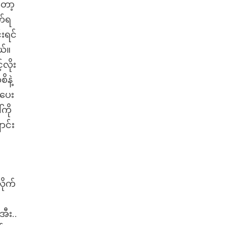
တော့
က်ရ
်းရင်
ယ်။
့လိုး
နဲ့
့ပေး
ကို
ာင်း
ိုက်
ီး..