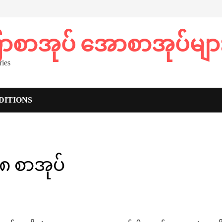
ပြာစာအုပ် အောစာအုပ်မျာ
ies
DITIONS
 ၁၈ စာအုပ်