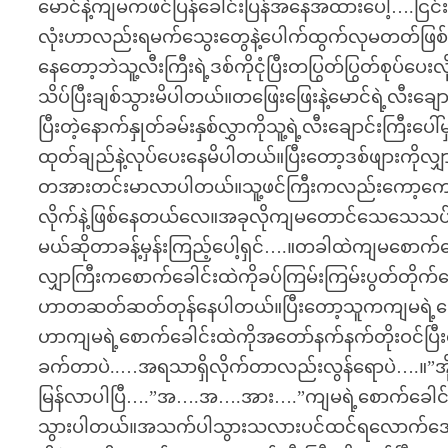
မောင်နဲ့ကျမကဖင်ပြန်ခေါင်းပြန်အနေအထားပေါ့….ငြင်
လုံးဟာလည်းရမက်သွေးတွေနဲ့ပေါက်ထွက်လုမတတ်ဖြ
နေတော့ဘဲသူ့လီးကြီးရဲ့ဒစ်ကိုငုံပြီးတပြွတ်ပြွတ်စုပ်ပေ
သိပ်ပြီးချစ်သွားမိပါတယ်။တဖြေးဖြေးနဲ့မောင်ရဲ့လီးချေ
ပြီးတဲ့နောက်နှုတ်ခမ်းနှစ်လွှာကိုသူ့ရဲ့လီးချောင်းကြီးပေ
ထုတ်ချည်နဲ့လုပ်ပေးနေမိပါတယ်။ပြီးတော့ဒစ်ဖျားကိုလျှာနဲ
တအားတင်းမာလာပါတယ်။သူ့ဖင်ကြီးကလည်းကော့ကော့တ
လိုက်နဲ့ဖြစ်နေတယ်လေ။အခုလိုကျမတောင်သေသေသပ်သပ်
မယ်ဆိုတာခန့်မှန်းကြည့်ပေါ့ရှင်….။တခါထဲကျမစောက်ခ
လျှာကြီးကစောက်ခေါင်းထဲကိုခပ်ကြမ်းကြမ်းပွတ်တိုက
ဟာတဆတ်ဆတ်တုန်နေပါတယ်။ပြီးတော့သူကကျမရဲ့ပေါင်က
ဟာကျမရဲ့စောက်ခေါင်းထဲကိုအတော်နက်နက်တိုးဝင်ပြ
ခက်တာပဲ..…အရသာရှိလိုက်တာလည်းလွန်ရောပဲ….။”အိုး…အိ
မြန်လာပါပြီ….”အ….အ….အား….”ကျမရဲ့စောက်ခေါင်
သွားပါတယ်။အသက်ပါသွားသလားပင်ထင်ရလောက်အောင်ခ