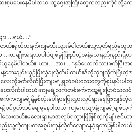
းစုပ်ပေးနေမိပါတယ်။သူ့ဂွေးအုကြီးတွေကလည်းကိုင်လို့ကေ
ျာ….ရယ်….”
က်ပါတယ်။ရုတ်တရက်ကျမသီးသွားမိပါတယ်။သူ့သုတ်ရည်တွေ
ေ…။တမျိုးအရသာပါပဲပျစ်ချွဲပြီးညှီတဲ့အနံ့လေးနည်းနည်းရှိ
ုပ်ယူနေမိပါတယ်။”ဟား….အား….”နှစ်ယောက်သားဖက်ပြီးအ
ျင်းယှဉ်ပြီးလှဲချလိုက်ပါတယ်။ဒီလိုလှဲချလိုက်ပြီးတဲ့အခ
လေးကိုဖက်လိုက်ပြီးကျမရဲ့နှုတ်ခမ်းလေးတွေကိုစုပ်နမ်းပါ
်နမ်းပေးလိုက်ပါတယ်။ကျမရဲ့လက်တစ်ဖက်ကသူ့ရဲ့ပြောင်သလင်
ကျမရဲ့နို့နှစ်လုံးပေါ်မှာပြေးလွှားလှုပ်ရှားနေပြီးကျန်တဲ
နှံ့ပင်ပွတ်သပ်ချေမွနေပါတယ်။ကျမကလျာနဲ့ကျမရဲ့ချစ်သူကိ
ပါသေးတယ်။မလေးရှားမှာအလုပ်ရသွားပြီဖြစ်တဲ့ကိုမျိုးဇင်ဟ
လည်းသူ့ကိုကျမကအစွမ်းကုန်လိုက်လျောနေခဲ့ရတာဖြစ်ပါတယ