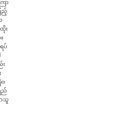
အကြာ
ည့်
ာ
ထိုး
်။
ရပ်
ါ
်း
း
ံး၊
ရည်
ဟာသူ