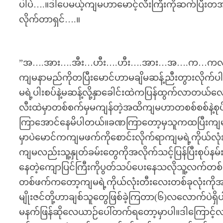
ပါပဲ….။ဒါပေမယ့်ကျမဟာမောင့်လီးကြီးကိုဆက်ပြီးတအာ
လိုက်တာရှင်….။
”အ….အား….အီး…ဟီး….ဟီး….အား…အ….က…ကလ
ကျမနာမည်ကိုတပြီးမောင်ဟာမချိမဆန့်ညီးတွားလို
မရဲ့ပါးစပ်နဲ့မဆန့်လို့နှာခေါင်းထဲကပြန်ထွက်လာတယ်လ
လီးထဲမှာတစ်စက်မှမကျန်တဲ့အထိကျမဟာတစစ်စစ်နဲ့စ
ကြာအောင်နေမိပါတယ်။ခဏကြာတော့မှသူကထပြီးကျမနဲ့ဘေးခ
မှာပဲမောင်ကကျမဖက်ကိုစောင်းလိုက်ရာကျမရဲ့ကိုယ်လုံး
ကျမလည်းသူ့နှုတ်ခမ်းတွေကိုအလိုက်သင့်ပြန်ပြီးစုပ
နေတဲ့ကျောပြင်ကြီးကိုပွတ်သပ်ပေးနေသလိုသူ့လက်တစ်ဖက်က
တစ်ဖက်ကတော့ကျမရဲ့ကိုယ်လုံးတီးလေးတစ်ခုလုံးကိုအ
မျိုးဇင်တို့ဟာချစ်သူတွေဖြစ်ခဲ့ကြတာ(၆)လလောက်ပဲရှိ
မနက်ဖြန်ဆိုလေယာဉ်ပေါ်တက်ရတော့မှာပါ။ဒါကြောင့်