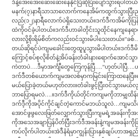
ဒီနဲ့အေးအေးဆေးဆေးနေနိုင်ပြီဆိုပြီးပျော်သွားရပါတ
မနက်(၇)နာရီသာသာလောက်ကနေအိမ်ကထွက်သွားပြီးည(၉
လည်(၁၂)နာရီလောက်ပဲရှိသေးတယ်။ဒက်ဒီကအိမ်ကိုပြန်
ထဲကိုဝင်ခဲ့ပါတယ်။ဒက်ဒီဟာခါတိုင်းသူထိုင်နေကျနေရာ
လားလို့စိုးရိမ်စိတ်ကလည်းဝင်သွားမိပါသေးတယ်။”ခစ်
တယ်ဆိုရင်ပဲကျမခေါင်းတွေထူပူသွားမိပါတယ်။ဒက်ဒ
ကြောင့်စပ်စုလိုစိတ်နဲ့အိပ်ခန်းတံခါးနားရောက်အောင်
ကဲတာပဲ….ဒီမှာအင်္ကျီတွေကြေကုန်ပြီ….”ဟုတ်ပါပြီ…
ဒက်ဒီတစ်ယောက်ကျမအလစ်မှာကမြင်းကြောထနေပြီ။သေချ
မယ်ပြောခဲ့တယ်မဟုတ်လား။တံခါးဖွင့်ပြီးဝင်သွားမယ်လုပ
ဘာပြောရမလဲ….။ဒက်ဒီကိုယ်တိုင်ကကျမကိုဘာမျှထိန်
ဒက်ဒီ့ကိုအပိုင်ကိုင်ချင်တဲ့ကောင်မဘယ်သူလဲ…ကျမသ
အောင်ဖွဖွလေးဖြတ်လျှောက်သွားပြီးကျမရဲ့အခန်းကို
ကိုအသေအချာပြန်ပိတ်ပြီးဒက်ဒီအခန်းနဲ့ကျမအခန်းကိုခြ
ကပ်လိုက်ပါတယ်။အဲဒီနံရံမှာကျွန်းပြားနှစ်ချပ်ဟာ