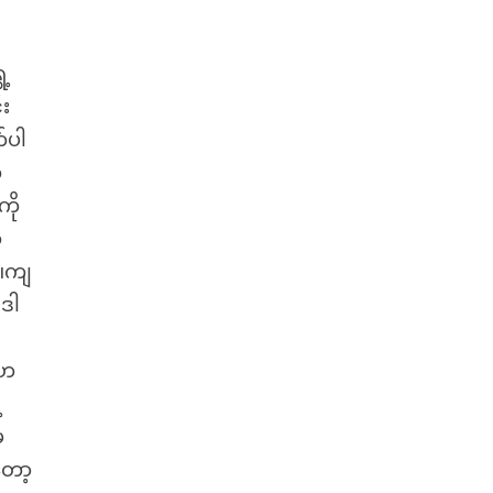
ေ့
်း
်ပါ
်
ကို
ဟ
း။ကျ
။ဒါ
…ဟ
့
မ
တော့