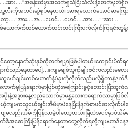
အား….”အခန်းထဲမှာအသက်ရှုသံငြီးသံလီးနဲ့စောက်ဖုတ်ရိုက
ူ့လီးကိုအတင်းဆွဲစုပ်နေတယ်။အားရလောက်အောင်မာကြေ
မှာတော့….”အား….အ….မောင်….မောင်….အား….””အား…
ောက်ကိုတစ်ယောက်တင်းတင်းကြီးဖက်လိုက်ကြရင်းတွန့်လ
င်တော့နောက်ဆုံးနှစ်ကိုတက်ရမှာဖြစ်ပါတယ်။ကျောင်းပိတ်ရ
လျှောက်လည်နေတာပေါ့…။ကျမချစ်သူကိုမျိုးဇင်ကလည်းမလေး
်ချင်းတစ်ယောက်နဲ့ပဲခူးကိုလိုက်လည်မလို့ရှိတာနဲ့ဒက်ဒီရ
်လောက်မှပြန်ရောက်မှာဖြစ်တဲ့အကြောင်းခွင့်တောင်းပြီးထွက်လ
ဖိုးနဲ့အဖွားနေ့လည်လောက်မှာမန္တလေးကရောက်လာမှာဖြစ်လို
ယ့်ကျမကသူငယ်ချင်းအိမ်မှာပဲနေပြီးနံနက်စာပင်စားလိုက်ပ
ျမလည်းအိမ်ကိုပြန်လာခဲ့ပါတော့တယ်။ခြံထဲအဝင်မှာပဲအိမ်ရ
ဒက်ဒီအစောကြီးပြန်ရောက်နေတာတွေ့လိုက်ရလို့ကျမဟာဒီနေ့