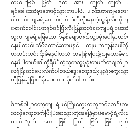
တယ်။”ဗြစ်….ပြွတ်….ဒုတ်….အား….ကျွတ်…ကျွတ်….အ…
ရင်ခေါင်းထဲမှာအောင့်သွားတာပါပဲ….။လီးဟာကျမစောက်ခေ
ပါတယ်။ကျမရဲ့စောက်ဖုတ်ထဲကိုလိုးနေတဲ့သူ့ရဲ့လီးကိုကျ
စောက်ခေါင်းဟာနစ်ဝင်ပြီးလီးပြန်ထုတ်ရင်ကျမရဲ့ဝမ
သူကကျမရဲ့ခြေထောက်နှစ်ချောင်းကိုသူ့ပုခုံးပေါ်မှာတင်ထာ
နေပါတယ်။သိပ်ကောင်းတာပဲရှင်….ကျမဟာကုန်းပေါ်ကိုပ
တဟင်းဟင်းငြီးမိနေပါတယ်။တဖြေးဖြေးနဲ့ကျမဟာခံရတာ
နေမိပါတယ်။ဒါကိုရိပ်မိတဲ့သူကသူ့ပုခုံးတဖက်တချက်မ
လှန်ပြီးတင်ပေးလိုက်ပါတယ်။ဒူးတော့နည်းနည်းကွေးသ
ကိုပြန်ဆွဲပြီးထိန်းပေးထားလိုက်ပါတယ်။
ဒီတစ်ခါမှာတော့ကျမရဲ့ဖင်ကြီးတွေဟာကုတင်စောင်းက
သလိုကော့တက်ပြီးပြဲအာသွားတဲ့အချိန်မှာပဲမောင့်ရဲ့
တယ်။”ဒုတ်….အား….ဗြစ်….ပြွတ်….ဗြစ်….ဗြစ်….ဒု