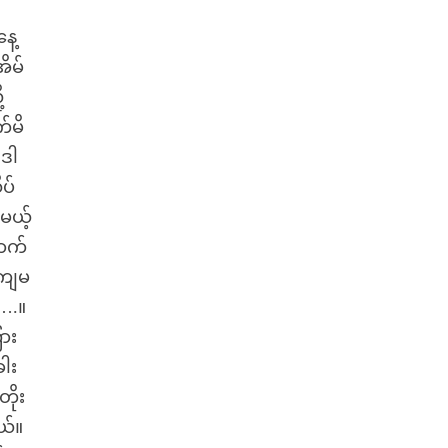
ေ့
ိမ်
့
်မိ
ဒါ
ပ်
မယ့်
ာက်
်ကျမ
….။
ား
ါး
တိုး
ယ်။