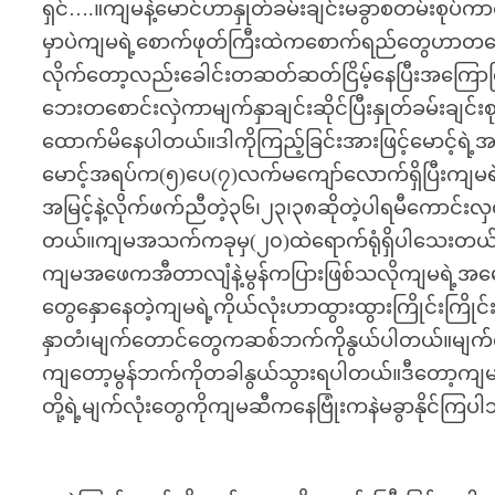
ရှင်….။ကျမနဲ့မောင်ဟာနှုတ်ခမ်းချင်းမခွာစတမ်းစ
မှာပဲကျမရဲ့စောက်ဖုတ်ကြီးထဲကစောက်ရည်တွေဟာတကျော့
လိုက်တော့လည်းခေါင်းတဆတ်ဆတ်ငြိမ့်နေပြီးအကြောကြ
ဘေးတစောင်းလှဲကာမျက်နှာချင်းဆိုင်ပြီးနှုတ်ခမ်းချင်းစု
ထောက်မိနေပါတယ်။ဒါကိုကြည့်ခြင်းအားဖြင့်မောင့်ရဲ့
မောင့်အရပ်က(၅)ပေ(၇)လက်မကျော်လောက်ရှိပြီးက
အမြင့်နဲ့လိုက်ဖက်ညီတဲ့၃၆၊၂၃၊၃၈ဆိုတဲ့ပါရမီကောင်းလှတ
တယ်။ကျမအသက်ကခုမှ(၂၀)ထဲရောက်ရုံရှိပါသေးတယ်။ဒီ
ကျမအဖေကအီတာလျံနဲ့မွန်ကပြားဖြစ်သလိုကျမရဲ့အမေ
တွေနှောနေတဲ့ကျမရဲ့ကိုယ်လုံးဟာထွားထွားကြိုင်းကြိုင
နှာတံ၊မျက်တောင်တွေကဆစ်ဘက်ကိုနွယ်ပါတယ်။မျက်
ကျတော့မွန်ဘက်ကိုတခါနွယ်သွားရပါတယ်။ဒီတော့ကျမကိုတွ
တို့ရဲ့မျက်လုံးတွေကိုကျမဆီကနေဗြုံးကနဲမခွာနိုင်ကြပါ