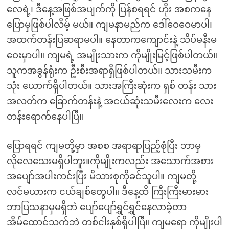
လေရဲ့၊ ဒီနေ့အဖြစ်အပျက်ကို ပြန်စရရင် ဟိုး အစကနေ
ပြောမှဖြစ်ပါလိမ့် မယ်။ ကျမနာမည်က ဒေါ်ဝေဝေမာပါ၊
အထက်တန်းပြဆရာမပါ။ နေတာကကျောင်းနဲ့ သိပ်မနီးမ
ဝေးမှာပါ။ ကျမရဲ့ အမျိုးသားက ကိုမျိုးမြင့်ဖြစ်ပါတယ်။
သူကအခွန်ရုံးက ဦးစီးအရာရှိဖြစ်ပါတယ်။ သားသမီးက
သုံး ယောက်ရှိပါတယ်။ သားအကြီးဆုံးက ရှစ် တန်း သား
အလတ်က ခြောက်တန်းနဲ့ အငယ်ဆုံးသမီးလေးက လေး
တန်းရောက်နေပါပြီ။
ပြောရရင် ကျမတို့မှာ အစစ အရာရာပြည့်စုံပြီး ဘာမှ
လိုလေသေးမရှိပါဘူး။ကိုမျိုးကလည်း အသောက်အစား
အပျော်အပါးကင်းပြီး မိသားစုကိုခင်သူပါ။ ကျမတို့
လင်မယားက ငယ်ချစ်တွေပါ။ ဒီနေ့ထိ ကြီးကြီးမားမား
ဘာပြသနာမှမရှိဘဲ ပျော်ပျော်ရွှင်ရွှင်နေလာခဲ့တာ
အိမ်ထောင်သက်ဘဲ တစ်ငါးနှစ်ရှိပါပြီ။ ကျမရော ကိုမျိုးပါ