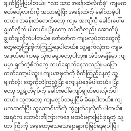
ချက်ငြိမ့်ပြပါတယ်။ “လာ သား အခန်းထဲလိုက်ခဲ့” ကျမက
ဇော်ဇော့်လက်ကို အသာဆွဲပြီး အခန်းထဲကို ခေါ်လာခဲ့ပါ
တယ်။ အခန်းထဲရောက်တော့ ကျမ အကျီကို ခေါင်းပေါ်မ
ချွတ်လိုက် ပါတယ်။ ပြီးတော့ ထမီကိုလည်း အောက်ပုံ
ချွတ်ချလိုက်ပါတယ်။ ဇော်ဇော်က ကျမလုပ်တာတွေကို
တွေတွေကြီးစိုက်ကြည့်နေပါတယ်။ သူ့မျက်လုံးက ကျမ
အဖုတ်ပေါ်ကနေ လုံးဝမခွာတော့ပါဘူး။ အဲဒီအချိန်မှာ ကျ
မမှာ ရှက်တဲ့စိတ်တွေ ဘယ်ရောက်နေသလည်း မပြော
တတ်တော့ပါဘူး။ ကျမအဖုတ်ကို စိုက်ကြည့်နေတဲ့ သူ့
မျက်လုံး တွေကိုဘဲကြည့်ပြီး ကျေနပ်နေမိပါတယ်။ ပြီး
တော့ သူ့ရဲ့တီရှပ်ကို ခေါင်းပေါ်ကျော်ချွတ်ပေးလိုက်ပါ
တယ်။ သူကတော့ ကျမလုပ်သမျှငြိမ် ခံနေပါတယ်။ ကျ
မကဆက်ပြီး သူ့ဘောင်းဘီကို ဆွဲချွတ်ချလိုက် ပါတယ်။
အရင်က ဘောင်းဘီကြားကနေ မထင်မရှားမြင်ခဲ့ရတဲ့ သူ့
ဟာ ကြီးကို အခုတော့သေသေချာချာကိုမြင်နေရပါပြီ။