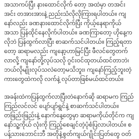
အသာကပ်ပြီး နားထောင်လိုက် တော့ အထဲမှာ တအင်း
အင်း တအားအားနဲ့ ညည်းသံလိုလိုကြားရပါတယ်။ ကျ
နော်လည်း ခဏနားထောင်လိုက်ပြီး ကိုယ့်နေရာကိုယ်
အသာ ပြန်ထိုင်နေလိုက်ပါတယ်။ ခဏကြာတော့ ဟိုနေ့က
လိုဘဲ ပြန်ထွက်လာပြီး စာဆက်သင်ပါတယ်။ ကြည့်ရတာ
တော့ ဆရာမလည်း ကျနော့ဟာမြင်ပြီး ဖီလင်တွေတက်
လာလို့ ကျနော်တို့လုပ်သလို ဂွင်းဝင်ထုတယ်ထင်တာဘဲ၊
ဘယ်လိုမျိုးလုပ်သလဲတော့မသိဘူး၊ ကျနော်ကြည့်ဘူးတဲ့
ကားတွေထဲကလို လက်နဲ့ လုပ်တာဖြစ်မယ်ထင်တယ်။
အခန်းထဲကပြန်ထွက်လာပြီးတဲနောက်ဆို ဆရာမက ကြည်
ကြည်လင်လင် ပျော်ပျာ်ရွင်နဲ့ စာဆက်သင်ပါတယ်။
တဖြည်းဖြည်းနဲ့ နောက်နေ့တွေမှာ ဆရာမကိုယ်တိုင်က ကျ
နော်သူ့ကိုယ် လုံးကို ကြည့်စေချင်တဲ့ပုံစံပြလာပါတယ်။ စ
ပန့်သားဘောင်းဘီ အတိုနဲ့စွတ်ကျယ်ဂျိုင်းပြတ်တွေ ဝတ်