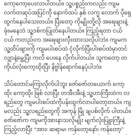
ကော့ကော့ပေးလာပါတယ်။ သူ့ပစ္စည်းကလည်း ကျမ
လက်တဆုပ်အပြင်ကို နောက်ထပ် နှစ် လက္မ လောက် ပိုရှေ
ထွက်နေပါသေးတယ်။ ပြီးတော့ ကိုမျိုးတို့လို အရေဖျားနဲ့
ဖုံးမနေဘဲ သူ့ဒစ်ကပြုတ်နေပါတယ်။ ကြည့်ရတာ ငယ်
ငယ် ကတည်းက အရေဖျားလှီးထားသလိုပါဘဲ။ ကျမက
သူ့ထိပ်ဖျားကို ကျမပါးစပ်ထဲ ငုံလိုက်ပြီးပါးစပ်ထဲမှာတင်
လျှာနဲ့မွှေ့ပြီး ကလိ ပေးနေ လိုက်ပါတယ်။ သူကတော့ တ
ကိုယ်လုံးကော့ထိုးပြီး နိဗ္ဗါန်ရောက်နေပုံပါဘဲ။
သိပ်တောင်မကြာလိုက်ပါဘူး ဇော်ဇော်တယောက် ကော့
ထိုး ကော့ထိုး ဖြစ် လာပြီး တအီးအီးနဲ့ သူ့ဟာကြီးထဲက လ
ရည်တွေ ကျမပါးစပ်ထဲကိုပန်းထွက်လာပါတော့တယ်။ ကျ
မလည်း သူ့လရည်တွေကို အကုန် မြို ချပစ်လိုက် ပါတယ်။
ဇော်ဇော်က ကျမကိုအားနာသလိုမျိုး မျက်လုံးပြူးကြီးနဲ့
ကြည့်လာပြီး “အား၊ ဆရာမ၊ ကန်တော့နော်၊ ကန်တော့”