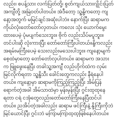
လည်း၊ စပန့်သား လက်ပြတ်တို့၊ စွတ်ကျယ်သားဂျိုင်းပြတ်
အကျီတို့ အမြဲဝတ်ပါတယ်။ အဲဒီတော့ သူ့နို့ကတော့ ကျ
နော့အတွက် မမြင်ချင်အဆုံးပါဘဲ။ နောက်ပြီး ဆရာမက
ကိုယ်လုံးတော်တော်လှတယ်၊ ကလေး သုံး ယောက်မွေး
ထားပေမဲ့ ပုံမပျက်သေးဘူး။ ဗိုက် လည်းသိပ်မပူဘူး။
တင်ပါးဆို လုံးကားပြီး တော်တော်ကြီးပါတယ်။နို့ကလည်း
အရမ်းမကြီးပေမဲ့ သေးလည်းမသေးပါဘူး။ ကျနော့မျက်
စေ့ထဲမှာတော့ တော်တော်လှပါတယ်။ ဆရာမက အသား
က ဖြူဖွေးနေပြီး တခါသူ့အကျီ လည်ဟိုက်ထဲက လှမ်း
မြင်လိုက်ရတာ သူ့နို့သီး ခေါင်းတွေကလည်း နီရဲနေပါ
တယ်။ ကျနော့မှာ ဆရာမကိုကြည့်ကြည့်ပြီး အိမ်ပြန်
ရောက်တဲ့အခါ အိမ်သာထဲမှာ မှန်းမှန်းပြီး ဂွင်းထုထုနေ
ရတာ ငရဲ ငအုံတွေလည်းတော်တော်ကြီးနေပြီထင်ပါ
တယ်။ ညအိပ်တဲ့အခါလည်း ဆရာမ ဖင်ကြီးနဲ့ နို့ကြီးကိုဘဲ
မြင်ယောင်ပြီး ဂွင်းဘဲ မကြာမကြာထုထုဖြစ်နေပါတယ်။