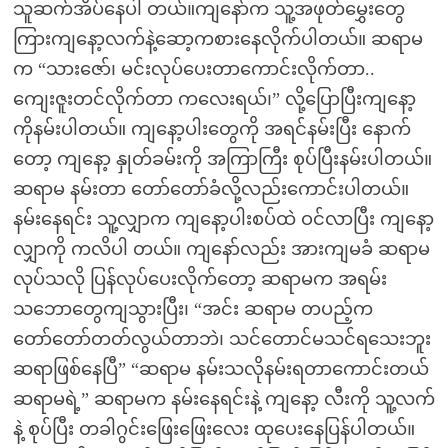
သူဆက်အိပ်နေပါ တယ်။ကျနော်က သူ့အဖုတ်မွှေးတွေ
ကြားကျနော့လက်နဲ့ဆော့ကစားနေလိုက်ပါတယ်။ ဆရာမ
က “သားဇော်၊ မင်းလုပ်ပေးတာကောင်းလိုက်တာ..
ကျေးဇူးတင်လိုက်တာ ကလေးရယ်၊” လို့ပြောပြီးကျနော့
ကိုနမ်းပါတယ်။ ကျနော့ပါးတွေကို အရင်နမ်းပြီး နောက်
တော့ ကျနော့ နှုတ်ခမ်းကို အကြာကြီး စုပ်ပြီးနမ်းပါတယ်။
ဆရာမ နမ်းတာ တော်တော်ခံလို့လည်းကောင်းပါတယ်။
နမ်းနေရင်း သူ့လျှာက ကျနော့ပါးစပ်ထဲ ဝင်လာပြီး ကျနော့
လျှာကို ကလိပါ တယ်။ ကျနော်လည်း အားကျမခံ ဆရာမ
လုပ်သလို ပြန်လုပ်ပေးလိုက်တော့ ဆရာမက အရမ်း
သဘောတွေကျသွားပြီး၊ “အင်း ဆရာမ တပည့်က
တော်တော်တတ်လွယ်တာဘဲ၊ သင်တောင်မသင်ရသေးဘူး
ဆရာဖြစ်နေပြီ” “ဆရာမ နမ်းသလိုနမ်းရတာကောင်းတယ်
ဆရာမရဲ့” ဆရာမက နမ်းနေရင်းနဲ့ ကျနော့ လီးကို သူ့လက်
နဲ့ စုပ်ပြီး တခါဂွင်းဖြေးဖြေးလေး ထုပေးနေပြန်ပါတယ်။