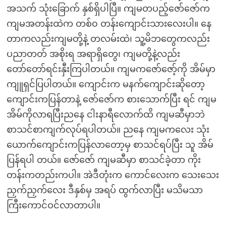
အသက် သုံးခြောက် နှစ်ရှိပါပြီ။ ကျမတပည့်ဇော်ဇော်က
ကျမအတန်းထဲက တစ်၀ တန်းကျောင်းသားလေးပါ။ နေ
တာကလည်းကျမတို့နဲ့ တလမ်းထဲ၊ သူ့မိဘတွေကလည်း
ပညာတတ် အစိုးရ အရာရှိတွေ၊ ကျမတို့နဲ့လည်း
တော်တော်ရင်းနှီးကြပါတယ်။ ကျမကဇော်ဇော့်ကို အိမ်မှာ
ကျူရှင်ပြပါတယ်။ ကျောင်းက မနက်ကျောင်းဆိုတော့
ကျောင်းကပြန်တာနဲ့ ဇော်ဇော်က စားသောက်ပြီး ရင် ကျမ
အိမ်ကိုလာရပြီးညနေ ငါးနာရီလောက်ထိ ကျမဆီမှာဘဲ
စာသင်စာကျက်လုပ်ရပါတယ်။ ညနေ ကျမကလေး သုံး
ယောက်ကျောင်းကပြန်လာတော့မှ စာသင်ရပ်ပြီး သူ အိမ်
ပြန်ရပါ တယ်။ ဇော်ဇော် ကျမဆီမှာ စာသင်ခဲ့တာ ကိုး
တန်းကတည်းကပါ။ အဲဒီတုံးက ကောင်လေးက သေးသေး
ညှက်ညှက်လေး ဒီနှစ်မှ အရပ် ထွက်လာပြီး မသိမသာ
ကြီးကောင်ဝင်လာတာပါ။