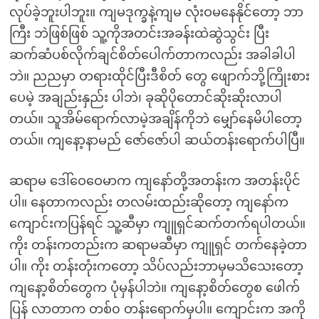
လုပ်ခဲ့ဘူးပါဘူး။ ကျမဒုက္ခနဲ့ကျမ လုံးဝမနေနိုင်တော့ ဘာ
ကြီး ဘဲဖြစ်ဖြစ် သူ့ကိုအတင်းအခန်းထဲဆွဲသွင်း ပြီး
ဆက်ဆံပစ်လိုက်ချင်စိတ်ပေါက်တာကလည်း အခါခါပါ
ဘဲ။ ညညမှာ တရားထိုင်ပြီးဒီစိတ် တွေ ဖျောက်ဘို့ကြိုးစား
ပေမဲ့ အချည်းနှည်း ပါဘဲ၊ ခုဆိုပိုတောင်ဆိုးဆိုးလာပါ
တယ်။ သူအိမ်ရောက်လာမဲ့အချိန်ကိုဘဲ မျှော်နေမိပါတော့
တယ်။ ကျနော့နာမည် ဇော်ဇော်ပါ ဆယ်တန်းရောက်ပါပြီ။
ဆရာမ ဒေါ်ဝေဝေမာက ကျနော်တို့အတန်းက အတန်းပိုင်
ပါ။ နေတာကလည်း တလမ်းထည်းဆိုတော့ ကျနော်က
ကျောင်းကပြန်ရင် သူ့ဆီမှာ ကျူရှင်ဆက်တက်ရပါတယ်။
ကိုး တန်းကတည်းက ဆရာမဆီမှာ ကျူရှင် တက်နေခဲ့တာ
ပါ။ ကိုး တန်းတုံးကတော့ သိပ်လည်းဘာမှမသိသေးတော့
ကျနော့စိတ်တွေက ပုံမှန်ပါဘဲ။ ကျနော့စိတ်တွေစ ဖေါက်
ပြန် လာတာက တစ်၀ တန်းရောက်မှပါ။ ကျောင်းက အကို