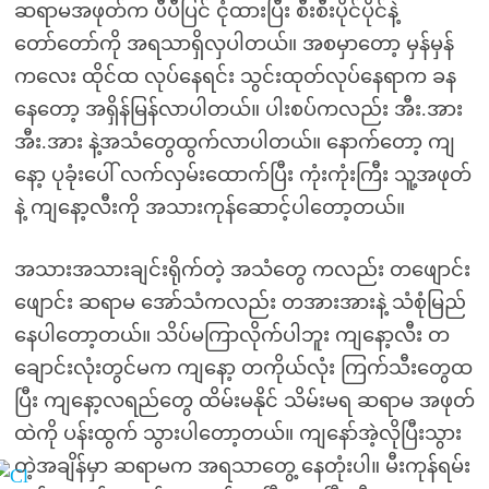
ဆရာမအဖုတ်က ပီပီပြင် ငုံထားပြီး စီးစီးပိုင်ပိုင်နဲ့
တော်တော်ကို အရသာရှိလှပါတယ်။ အစမှာတော့ မှန်မှန်
ကလေး ထိုင်ထ လုပ်နေရင်း သွင်းထုတ်လုပ်နေရာက ခန
နေတော့ အရှိန်မြန်လာပါတယ်။ ပါးစပ်ကလည်း အီး.အား
အီး.အား နဲ့အသံတွေထွက်လာပါတယ်။ နောက်တော့ ကျ
နော့ ပုခုံးပေါ် လက်လှမ်းထောက်ပြီး ကုံးကုံးကြီး သူ့အဖုတ်
နဲ့ ကျနော့လီးကို အသားကုန်ဆောင့်ပါတော့တယ်။
အသားအသားချင်းရိုက်တဲ့ အသံတွေ ကလည်း တဖျောင်း
ဖျောင်း ဆရာမ အော်သံကလည်း တအားအားနဲ့ သံစုံမြည်
နေပါတော့တယ်။ သိပ်မကြာလိုက်ပါဘူး ကျနော့လီး တ
ချောင်းလုံးတွင်မက ကျနော့ တကိုယ်လုံး ကြက်သီးတွေထ
ပြီး ကျနော့လရည်တွေ ထိမ်းမနိုင် သိမ်းမရ ဆရာမ အဖုတ်
ထဲကို ပန်းထွက် သွားပါတော့တယ်။ ကျနော်အဲ့လိုပြီးသွား
တဲ့အချိန်မှာ ဆရာမက အရသာတွေ့ နေတုံးပါ။ မီးကုန်ရမ်း