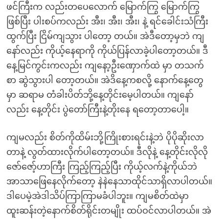
ဖင်ကြီးက လည်းတပေလောက် မြောက်ကြွ မြောက်ကြွ
ဖြစ်ပြီး ပါးစပ်ကလည်း အီး၊ အီး၊ အီး၊ နဲ့ ရင်ခေါင်းသံကြီး
ထွက်ပြီး ငြိမ်ကျသွား ပါတော့ တယ်။ အဲဒီတော့မှဘဲ ကျ
နော်လည်း ကိုယ့်နေရာကို ကိုယ်ပြန်လာခဲ့ပါတော့တယ်။ ဒီ
နေ့မြင်ကွင်းကလည်း ကျနော့ဦးဏှောက်ထဲ မှာ တသက်
စာ ဆွဲသွားပါ တော့တယ်။ အဲဒိနေ့ကစလို့ နောက်နေ့တွေ
မှာ ဆရာမ တံခါးပိတ်ဘို့နေ့တိုင်းမေ့ပါတယ်။ ကျနော်
လည်း နေ့တိုင်း ပွဲတော်ကြီးနဲ့တိုးနေ ရတော့တာပေါ့။
ကျမလည်း စိတ်ကိုထိမ်းဘို့ကြိုးစားရင်းနဲ့ဘဲ ပိုပိုဆိုးလာ
တာနဲ့ လွတ်ထားလိုက်ပါတော့တယ်။ ဒီလိုနဲ့ နေ့တိုင်းလိုလို
ဇော်ဇော့်ဟာကြီး ကြည့်ကြည့်ပြီး ကိုယ့်လက်နဲ့ကိုယ်ဘဲ
အာသာဖြေနေလိုက်တော့ နဲနဲနေသာထိုင်သာရှိလာပါတယ်။
ဒါပေမဲ့အဲဒါသိပ်ကြာကြာမခံပါဘူး။ ကျမစိတ်ထဲမှာ
ထူးဆန်းတဲ့နောက်စိတ်ရိုင်းတမျိုး ထပ်ဝင်လာပါတယ်။ အဲ