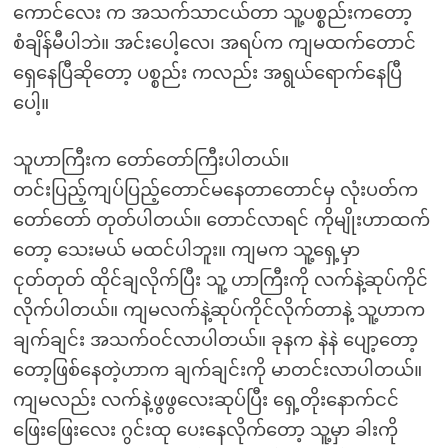
ကောင်လေး က အသက်သာငယ်တာ သူ့ပစ္စည်းကတော့
စံချိန်မီပါဘဲ။ အင်းပေါ့လေ၊ အရပ်က ကျမထက်တောင်
ရှေနေပြီဆိုတော့ ပစ္စည်း ကလည်း အရွယ်ရောက်နေပြီ
ပေါ့။
သူဟာကြီးက တော်တော်ကြီးပါတယ်။
တင်းပြည့်ကျပ်ပြည့်တောင်မနေတာတောင်မှ လုံးပတ်က
တော်တော် တုတ်ပါတယ်။ တောင်လာရင် ကိုမျိုးဟာထက်
တော့ သေးမယ် မထင်ပါဘူး။ ကျမက သူ့ရှေ့မှာ
ငုတ်တုတ် ထိုင်ချလိုက်ပြီး သူ့ ဟာကြီးကို လက်နဲ့ဆုပ်ကိုင်
လိုက်ပါတယ်။ ကျမလက်နဲ့ဆုပ်ကိုင်လိုက်တာနဲ့ သူ့ဟာက
ချက်ချင်း အသက်ဝင်လာပါတယ်။ ခုနက နဲနဲ ပျော့တော့
တော့ဖြစ်နေတဲ့ဟာက ချက်ချင်းကို မာတင်းလာပါတယ်။
ကျမလည်း လက်နဲ့ဖွဖွလေးဆုပ်ပြီး ရှေ့တိုးနောက်ငင်
ဖြေးဖြေးလေး ဂွင်းထု ပေးနေလိုက်တော့ သူ့မှာ ခါးကို