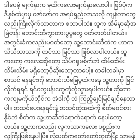
ဒါပေမဲ့ မျက်နှာက ခုထိကလေးမျက်နှာလေးပါ။ ဖြစ်ပုံက
ဒီနှစ်ထဲမှာမှ ဇော်ဇော်က အရပ်ရှည်လာသလို ကျန်တာတွေ
လည်းကြီးလိုက်လာတာက စတာပါဘဲ။ သူက အိမ်မှာဆိုအ
မြဲတန်း ဘောင်းဘီကွာတားပွပွတွေ ဝတ်တတ်ပါတယ်။
အတွင်းခံကလည်းမဝတ်တော့ သူ့ဘောင်းဘီထဲက ဟာက
သိသိသာသာကို ထင်သာ မြင်သာ ဖြစ်လာပါတယ်။ သူ
ကတော့ ကလေးဆိုတော့ သိပ်ဂရုမစိုက်ဘဲ ထိမ်းထိမ်း
သိမ်းသိမ်း မရှိတော့ပိုဆိုးတော့တာပေါ့။ တခါတခါမှာ
စာသင် နေရင်းကို ဘောင်းဘီခြေပွထဲကနေ သူ့ဟာကို မြင်
လိုက်ရရင် ရင်တွေပန်းတွေတုံတုံသွားရပါတယ်။ ဆိုးတာ
ကကျမကိုယ်တိုင်က အဲဒါကို ဘဲ ကြည့်ချင်မြင်ချင်နေတာ
ပါ။ စာသင်ပေးနေရင်းနဲ့ စာသင်တဲ့အထဲကို စိတ်မဝင်စား
နိုင်ဘဲ စိတ်က သူ့ဟာဆီဘဲရောက်ရောက် နေပါတော့
တယ်။ သူ့ဟာကလည်း လူကသာကလေး ပစ္စည်းက
လူကြီးဖြစ်နေပါပြီ။ လုံးပတ်ကတော်တော်တုတ်ပြီး သာမန်