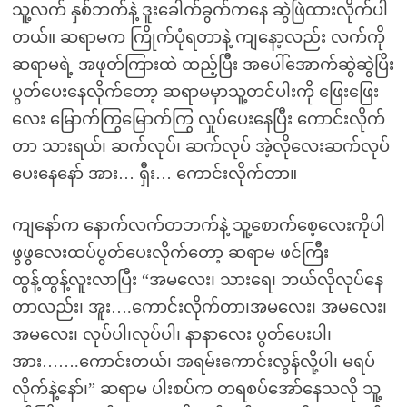
သူ့လက် နှစ်ဘက်နဲ့ ဒူးခေါက်ခွက်ကနေ ဆွဲဖြဲထားလိုက်ပါ
တယ်။ ဆရာမက ကြိုက်ပုံရတာနဲ့ ကျနော့လည်း လက်ကို
ဆရာမရဲ့ အဖုတ်ကြားထဲ ထည့်ပြီး အပေါ်အောက်ဆွဲဆွဲပြိး
ပွတ်ပေးနေလိုက်တော့ ဆရာမမှာသူ့တင်ပါးကို ဖြေးဖြေး
လေး မြောက်ကြွမြောက်ကြွ လှုပ်ပေးနေပြီး ကောင်းလိုက်
တာ သားရယ်၊ ဆက်လုပ်၊ ဆက်လုပ် အဲ့လိုလေးဆက်လုပ်
ပေးနေနော် အား… ရှီး… ကောင်းလိုက်တာ။
ကျနော်က နောက်လက်တဘက်နဲ့ သူ့စောက်စေ့လေးကိုပါ
ဖွဖွလေးထပ်ပွတ်ပေးလိုက်တော့ ဆရာမ ဖင်ကြီး
ထွန့်ထွန့်လူးလာပြီး “အမလေး၊ သားရေ၊ ဘယ်လိုလုပ်နေ
တာလည်း၊ အူး….ကောင်းလိုက်တာ၊အမလေး၊ အမလေး၊
အမလေး၊ လုပ်ပါ၊လုပ်ပါ၊ နာနာလေး ပွတ်ပေးပါ၊
အား…….ကောင်းတယ်၊ အရမ်းကောင်းလွန်လို့ပါ၊ မရပ်
လိုက်နဲ့နော်၊” ဆရာမ ပါးစပ်က တရစပ်အော်နေသလို သူ့