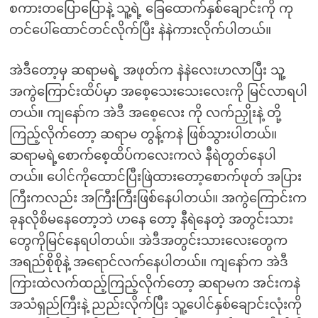
စကားတပြောပြောနဲ့ သူ့ရဲ့ ခြေထောက်နှစ်ချောင်းကို ကု
တင်ပေါ်ထောင်တင်လိုက်ပြီး နဲနဲကားလိုက်ပါတယ်။
အဲဒီတော့မှ ဆရာမရဲ့ အဖုတ်က နဲနဲလေးဟလာပြီး သူ့
အကွဲကြောင်းထိပ်မှာ အစေ့သေးသေးလေးကို မြင်လာရပါ
တယ်။ ကျနော်က အဲဒီ အစေ့လေး ကို လက်ညှိုးနဲ့ တို့
ကြည့်လိုက်တော့ ဆရာမ တွန့်ကနဲ ဖြစ်သွားပါတယ်။
ဆရာမရဲ့စောက်စေ့ထိပ်ကလေးကလဲ နီရဲတွတ်နေပါ
တယ်။ ပေါင်ကိုထောင်ပြီးဖြဲထားတော့စောက်ဖုတ် အပြား
ကြီးကလည်း အကြီးကြီးဖြစ်နေပါတယ်။ အကွဲကြောင်းက
ခုနလိုစိမနေတော့ဘဲ ဟနေ တော့ နီရဲနေတဲ့ အတွင်းသား
တွေကိုမြင်နေရပါတယ်။ အဲဒီအတွင်းသားလေးတွေက
အရည်စိုစိုနဲ့ အရောင်လက်နေပါတယ်။ ကျနော်က အဲဒီ
ကြားထဲလက်ထည့်ကြည့်လိုက်တော့ ဆရာမက အင်းကနဲ
အသံရှည်ကြီးနဲ့ ညည်းလိုက်ပြီး သူ့ပေါင်နှစ်ချောင်းလုံးကို