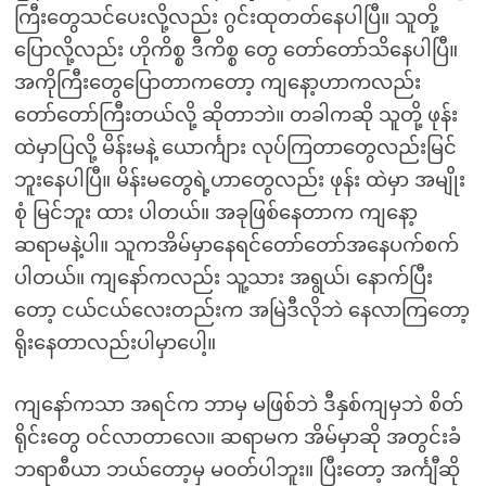
ကြီးတွေသင်ပေးလို့လည်း ဂွင်းထုတတ်နေပါပြီ။ သူတို့
ပြောလို့လည်း ဟိုကိစ္စ ဒီကိစ္စ တွေ တော်တော်သိနေပါပြီ။
အကိုကြီးတွေပြောတာကတော့ ကျနော့ဟာကလည်း
တော်တော်ကြီးတယ်လို့ ဆိုတာဘဲ။ တခါကဆို သူတို့ ဖုန်း
ထဲမှာပြလို့ မိန်းမနဲ့ ယောင်္ကျား လုပ်ကြတာတွေလည်းမြင်
ဘူးနေပါပြီ။ မိန်းမတွေရဲ့ဟာတွေလည်း ဖုန်း ထဲမှာ အမျိုး
စုံ မြင်ဘူး ထား ပါတယ်။ အခုဖြစ်နေတာက ကျနော့
ဆရာမနဲ့ပါ။ သူကအိမ်မှာနေရင်တော်တော်အနေပက်စက်
ပါတယ်။ ကျနော်ကလည်း သူ့သား အရွယ်၊ နောက်ပြီး
တော့ ငယ်ငယ်လေးတည်းက အမြဲဒီလိုဘဲ နေလာကြတော့
ရိုးနေတာလည်းပါမှာပေါ့။
ကျနော်ကသာ အရင်က ဘာမှ မဖြစ်ဘဲ ဒီနှစ်ကျမှဘဲ စိတ်
ရိုင်းတွေ ဝင်လာတာလေ။ ဆရာမက အိမ်မှာဆို အတွင်းခံ
ဘရာစီယာ ဘယ်တော့မှ မဝတ်ပါဘူး။ ပြီးတော့ အင်္ကျီဆို