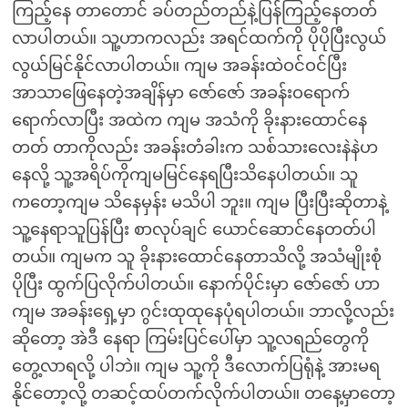
ကြည့်နေ တာတောင် ခပ်တည်တည်နဲ့ပြန်ကြည့်နေတတ်
လာပါတယ်။ သူ့ဟာကလည်း အရင်ထက်ကို ပိုပိုပြီးလွယ်
လွယ်မြင်နိုင်လာပါတယ်။ ကျမ အခန်းထဲဝင်ဝင်ပြီး
အာသာဖြေနေတဲ့အချိန်မှာ ဇော်ဇော် အခန်းဝရောက်
ရောက်လာပြီး အထဲက ကျမ အသံကို ခိုးနားထောင်နေ
တတ် တာကိုလည်း အခန်းတံခါးက သစ်သားလေးနဲနဲဟ
နေလို့ သူ့အရိပ်ကိုကျမမြင်နေရပြီးသိနေပါတယ်။ သူ
ကတော့ကျမ သိနေမှန်း မသိပါ ဘူး။ ကျမ ပြီးပြီးဆိုတာနဲ့
သူ့နေရာသူပြန်ပြီး စာလုပ်ချင် ယောင်ဆောင်နေတတ်ပါ
တယ်။ ကျမက သူ ခိုးနားထောင်နေတာသိလို့ အသံမျိုးစုံ
ပိုပြီး ထွက်ပြလိုက်ပါတယ်။ နောက်ပိုင်းမှာ ဇော်ဇော် ဟာ
ကျမ အခန်းရှေ့မှာ ဂွင်းထုထုနေပုံရပါတယ်။ ဘာလို့လည်း
ဆိုတော့ အဲဒီ နေရာ ကြမ်းပြင်ပေါ်မှာ သူ့လရည်တွေကို
တွေ့လာရလို့ ပါဘဲ။ ကျမ သူ့ကို ဒီလောက်ပြရုံနဲ့ အားမရ
နိုင်တော့လို့ တဆင့်ထပ်တက်လိုက်ပါတယ်။ တနေ့မှာတော့