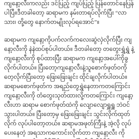
ကျနော့လီးကလည်း ဒင်ပြည့် ကျပ်ပြည့် ပြန်တောင်နေပြန်
ပါပြီ။ဒီတခါတော့ ဆရာမက နမ်းတာရပ်လိုက်ပြီး “လာ
သား၊ တို့တွေ နောက်တမျိုးလုပ်ရအောင်”။
ဆရာမက ကျနော့ကိုပက်လက်ကလေးဆွဲလှဲလိုက်ပြီး ကျ
နော့လီးကို နဲနဲထပ်စုပ်ပါတယ်။ ဒီတခါတော့ တတွေးရွှဲရွှဲ နဲ့
ကျနော့လီးကို စုပ်ထားပြီး ဆရာမက ကျနော့အပေါ်ကိုခွ
လိုက်ပါတယ်။ ပြီးတော့ကျနော့လီးနဲ့သူစောက်ဖုတ်ဝကို
တေ့လိုက်ပြီးတော့ ဖြေးဖြေးချင်း ထိုင်ချလိုက်ပါတယ်။
ဆရာမစောက်ဖုတ်က အရည်တွေရွှဲနေတာကတကြောင်း
ကျနော့လီးကို တံတွေးသုတ်ထားလို့ကတကြောင်း ကျနော့
လီးဟာ ဆရာမ စောက်ဖုတ်ထဲကို လျောလျောရှူရှူ ဘဲဝင်
သွားပါတယ်။ ပြီးတော့မှ ဖြေးဖြေးချင်း သွင်းလိုက်ထုတ်
လိုက် လုပ်ပါတော့တယ်။ ဆရာမအဖုတ်ကြီးနဲ့ အဲ့လို လုပ်
ပေးနေတဲ့ အရသာကကောင်းလိုက်တာ ကျနော့လီး ကို