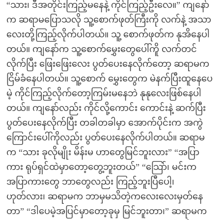
“သား၊ ဒီအတိုင်းကြည့်မနေနဲ့ ကိုင်ကြည့်ဦးလေ။” ကျနော်
က ဆရာမပြောသလို သူ့စောက်ဖုတ်ကြီးကို လက်နဲ့ အသာ
လေးတို့ကြည့်လိုက်ပါတယ်။ သူ့ စောက်ဖုတ်က နုအိနေပါ
တယ်။ ကျနော်က သူ့စောက်မွှေးတွေပေါ်ကိူ လက်တင်
လိုက်ပြီး ဖြေးဖြေးလေး ပွတ်ပေးနေလိုက်တော့ ဆရာမက
ငြိမ်ခံနေပါတယ်။ သူ့စောက် မွှေးတွေက မဲနက်ပြီးထူနေပေ
မဲ့ ကိုင်ကြည့်လိုက်တော့ကြမ်းမနေဘဲ နုနုလေးဖြစ်နေပါ
တယ်။ ကျနော်လည်း ကိုင်လို့ကောင်း ကောင်းနဲ့ ဆက်ပြီး
ပွတ်ပေးနေလိုက်ပြီး တခါတခါမှာ အောက်ပိုင်းက အကွဲ
ကြောင်းပေါ်ကိုလည်း ပွတ်ပေးနေလိုက်ပါတယ်။ ဆရာမ
က “သား ခုလိုမျိုး မိန်းမ ဟာတွေမြင်ဘူးလား” “အပြာ
ကား ရုပ်ရှင်ထဲမှာတော့တွေ့ဘူးတယ်” “သြော်၊ မင်းက
အပြာကားတွေ ဘာတွေလည်း ကြည့်ဘူးပြီပေါ့၊
ဟုတ်လား၊ ဆရာမက ဘာမှမသိတဲ့ကလေးလေးမှတ်နေ
တာ” “ဒါပေမဲ့အပြင်မှာတော့ခုမှ မြင်ဘူးတာ၊” ဆရာမက