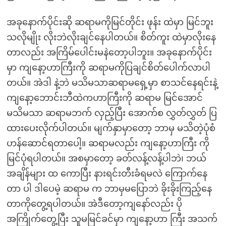
အခုနောက်ပိုင်းဆို ဆရာမကိုမြင်တိုင်း ဖုန်း ထဲမှာ မြင်ဘူး
သလိုမျိုး လိုးဘဲလိုးချင်နေပါတယ်။ စိတ်ကူး ထဲမှာလိုးနေ
တာလည်း အကြိမ်ပေါင်းမနဲတော့ပါဘူး။ အခုနောက်ပိုင်း
မှာ ကျနော့ဟာကြီးကို ဆရာမကိုပြချင်စိတ်ပေါက်လာပါ
တယ်။ အဲဒါ နဲ့ဘဲ မသိမသာဆရာမရှေ့မှာ စာသင်နေရင်းနဲ့
ကျနော့ဘောင်းဘီထဲကဟာကြီးကို ဆရာမ မြင်အောင်
မသိမသာ ဆရာမဘက် လှည့်ပြီး အောက်စ လွှတ်လွှတ် ပြ
ထားပေးလိုက်ပါတယ်။ မျက်နှာမှာတော့ ဘာမှ မသိတဲ့ပုံစံ
ဟန်ဆောင်ရတာပေါ့။ ဆရာမလည်း ကျနော့ဟာကြီး ကို
မြင်ပုံရပါတယ်။ အစမှာတော့ ခတ်လန့်လန့်ပါဘဲ၊ ဘယ်
အချိန်များ ထ ကောပြီး နားရင်းတီးခံရမလဲ ကြောက်နေ
တာ ပါ ဒါပေမဲ့ ဆရာမ က ဘာမှမပြောဘဲ ခိုးခိုးကြည့်နေ
တာကိုတွေ့ရပါတယ်။ အဲဒီတော့ကျနော်လည်း ပို
အကြိုက်တွေ့ပြီး သူမမြင်ခင်မှာ ကျနော့ဟာ ကြီး အသက်