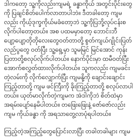
ဒါကတော့ သူ့ကိုလည်းကျမရဲ့ ခန္ဓာကိုယ် အတွင်းပိုင်းတွေ
ကို ပြချင်စိတ်ပေါက်လာတာပါဘဲ။ ဒီတခါတော့ ကျမ
လည်း ကိုယ့်ဒုက္ခကိုယ်မခံတော့ဘဲ သူ့ကိုပြဘို့လုပ်ငန်းစ
လိုက်ပါတော့တယ်။ အစ ပထမမှာတော့ ဘောင်းဘီ
ပျော့ပျော့တိုတိုလေးတွေဝတ်တာတို့ စွတ်ကျယ်ဂျိုင်းပြတ်
လည်ပွတွေ ဝတ်ပြီး သူ့ရှေ့မှာ သူမမြင် မြင်အောင် ကုန်း
ပြတာတို့စလုပ်လိုက်ပါတယ်။ နောက်ပိုင်းမှာ ထမီဝတ်ပြီး
အောက်စလွှတ်ထားလိုက်ပါတယ်။ သူကလည်း ကျမခင်း
တဲ့လမ်းကို လိုက်လျှောက်ပြီး ကျမနို့ကို ချောင်းချောင်း
ကြည့်တာတို့ ကျမ ဖင်ကြီးကို ခိုးကြည့်တာတို့ စလုပ်လာပါ
တယ်။ ယုတ်မာလိုက်တဲ့ကျမက အဲဒါကိုဘဲ စိတ်ထဲမှာ
အရမ်းပျော်နေမိပါတယ်။ တဖြေးဖြေးနဲ့ ဇော်ဇော်လည်း
ကျမ ကိုယ်ခန္ဓာ ကို အရသာတွေ့လာပုံရပါတယ်။
ကြည့်တဲ့အကြည့်တွေပြောင်းလာပြီး တခါတခါများ ကျမ