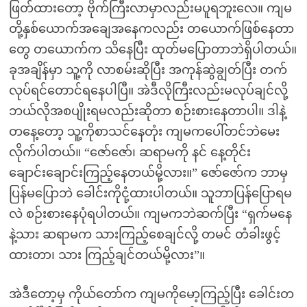
ဖြတ်ထားတော့ ဗိုက်ကြီးလာမှာလည်းမပူရဘူးလေ။ ကျမ
တို့နှစ်ယောက်အချေအနေကလည်း တယောက်ဖြစ်နေတာ
တွေ တယောက်က သိနေပြီး ထုတ်မပြောတာဘဲရှိပါတယ်။
ခုအချိန်မှာ သူ့ကို လာစမ်းဆိုပြီး အကုန်ဆွဲချွတ်ပြီး တက်
လုပ်ရင်တောင်ရနေပါပြီ။ အဲဒီလိုကြီးလည်းမလုပ်ချင်လို့
ဘယ်လိုအစပျိုးရမလည်းဆိုတာ စဉ်းစားနေတာပါ။ ဒါနဲ့
တနေ့တော့ သူ့ကိုစာသင်နေတုံး ကျမကပေါ်တင်ဘဲမေး
လိုက်ပါတယ်။ “ဇော်ဇော်၊ ဆရာမကို နင် နေ့တိုင်း
ချောင်းချောင်းကြည့်နေတယ်မို့လား။” ဇော်ဇော်က ဘာမှ
ပြန်မပြောဘဲ ခေါင်းကိုငုံ့ထားပါတယ်။ သူဘာပြန်ပြောရမ
လဲ စဉ်းစားနေပုံရပါတယ်။ ကျမကဘဲဆက်ပြီး “ရှက်မနေ
နဲ့သား ဆရာမက သားကြည့်စေချင်လို့ တမင် တံခါးဖွင့်
ထားတာ၊ သား ကြည့်ချင်တယ်မို့လား”။
အဲဒီတော့မှ ကိုယ်တော်က ကျမကိုမော့ကြည့်ပြီး ခေါင်းတ