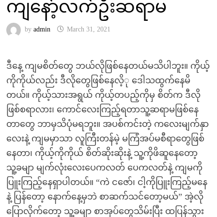
ကျနော့်လက်ဦးဆရာမ
by
admin
March 31, 2021
ဒီနေ့ ကျမစိတ်တွေ ဘယ်လိုဖြစ်နေတယ်မသိပါဘူး။ ကိုယ့်
ကိုကိုယ်လည်း ဒီလိုတွေဖြစ်နေလိ့ု ဒေါသထွက်နေမိ
တယ်။ ကိုယ့်သားအရွယ် ကိုယ့်တပည့်ကိုမှ စိတ်က ဒီလို
ဖြစ်စရာလား၊ ကောင်လေးကြည့်ရတာသူ့ဆရာမဖြစ်နေ
တာတွေ ဘာမှသိပုံမရဘူး။ အပစ်ကင်းတဲ့ ကလေးမျက်နှာ
လေးနဲ့ ကျမမှာသာ လူကြီးတန်မဲ့ မကြံအပ်မစီရာတွေဖြစ်
နေတာ၊ ကိုယ့်ကိုကိုယ် စိတ်ဆိုးဆိုးနဲ့ သူ့ကိုဖိဆူနေတော့
သူ့ခမျာ မျက်လုံးလေးပေကလတ် ပေကလတ်နဲ့ ကျမကို
ပြူးကြည့်နေရှာပါတယ်။ “ကဲ ငဇော်၊ ငါ့ကိုပြူးကြည့်မနေ
နဲ့ ပြန်တော့ နောက်နေ့မှဘဲ စာဆက်သင်တော့မယ်” အဲ့လို
ပြောလိုက်တော့ သူ့ခမျာ စာအုပ်တွေသိမ်းပြီး ထပြန်သွား