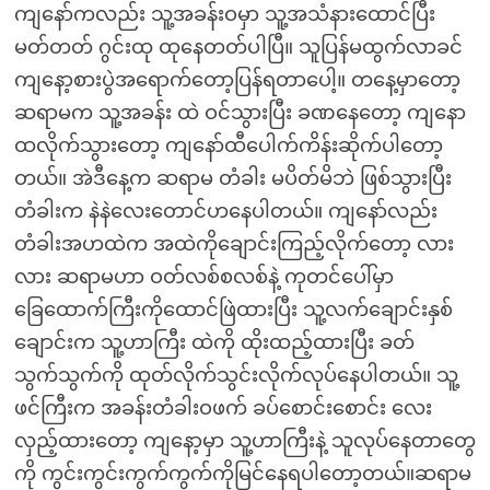
ကျနော်ကလည်း သူ့အခန်းဝမှာ သူ့အသံနားထောင်ပြီး
မတ်တတ် ဂွင်းထု ထုနေတတ်ပါပြီ။ သူပြန်မထွက်လာခင်
ကျနော့စားပွဲအရောက်တော့ပြန်ရတာပေါ့။ တနေ့မှာတော့
ဆရာမက သူ့အခန်း ထဲ ဝင်သွားပြီး ခဏနေတော့ ကျနော
ထလိုက်သွားတော့ ကျနော်ထီပေါက်ကိန်းဆိုက်ပါတော့
တယ်။ အဲဒီနေ့က ဆရာမ တံခါး မပိတ်မိဘဲ ဖြစ်သွားပြီး
တံခါးက နဲနဲလေးတောင်ဟနေပါတယ်။ ကျနော်လည်း
တံခါးအဟထဲက အထဲကိုချောင်းကြည့်လိုက်တော့ လား
လား ဆရာမဟာ ဝတ်လစ်စလစ်နဲ့ ကုတင်ပေါ်မှာ
ခြေထောက်ကြီးကိုထောင်ဖြဲထားပြီး သူ့လက်ချောင်းနှစ်
ချောင်းက သူ့ဟာကြီး ထဲကို ထိုးထည့်ထားပြီး ခတ်
သွက်သွက်ကို ထုတ်လိုက်သွင်းလိုက်လုပ်နေပါတယ်။ သူ့
ဖင်ကြီးက အခန်းတံခါးဝဖက် ခပ်စောင်းစောင်း လေး
လှည့်ထားတော့ ကျနော့မှာ သူ့ဟာကြီးနဲ့ သူလုပ်နေတာတွေ
ကို ကွင်းကွင်းကွက်ကွက်ကိုမြင်နေရပါတော့တယ်။ဆရာမ