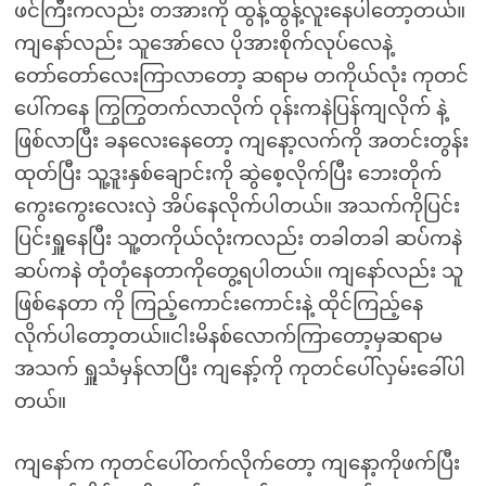
ဖင်ကြီးကလည်း တအားကို ထွန့်ထွန့်လူးနေပါတော့တယ်။
ကျနော်လည်း သူအော်လေ ပိုအားစိုက်လုပ်လေနဲ့
တော်တော်လေးကြာလာတော့ ဆရာမ တကိုယ်လုံး ကုတင်
ပေါ်ကနေ ကြွကြွတက်လာလိုက် ဝုန်းကနဲပြန်ကျလိုက် နဲ့
ဖြစ်လာပြီး ခနလေးနေတော့ ကျနော့လက်ကို အတင်းတွန်း
ထုတ်ပြီး သူ့ဒူးနှစ်ချောင်းကို ဆွဲစေ့လိုက်ပြီး ဘေးတိုက်
ကွေးကွေးလေးလှဲ အိပ်နေလိုက်ပါတယ်။ အသက်ကိုပြင်း
ပြင်းရှူနေပြီး သူ့တကိုယ်လုံးကလည်း တခါတခါ ဆပ်ကနဲ
ဆပ်ကနဲ တုံတုံနေတာကိုတွေ့ရပါတယ်။ ကျနော်လည်း သူ
ဖြစ်နေတာ ကို ကြည့်ကောင်းကောင်းနဲ့ ထိုင်ကြည့်နေ
လိုက်ပါတော့တယ်။ငါးမိနစ်လောက်ကြာတော့မှဆရာမ
အသက် ရှူသံမှန်လာပြီး ကျနော့်ကို ကုတင်ပေါ်လှမ်းခေါ်ပါ
တယ်။
ကျနော်က ကုတင်ပေါ်တက်လိုက်တော့ ကျနော့ကိုဖက်ပြီး