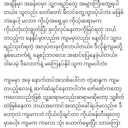
အချိန်မှာ အခန်းဝမှာ သူ့လရည်တွေ အများကြီးတွေ့ရပါ
တယ်။ သူလည်း တော်တော် ဖီလင်တွေ့သွားပုံပါဘဲ။ မဖြစ်
ဘဲနေပါ့ မလား၊ ကိုယ့်အရှေ့မှာ ကိုယ့်ဆရာမက
ကိုယ်တုံးလုံးချွတ်ပြီး ခုလိုလုပ်နေတာကိုမြင်ရတဲ့ ဘယ်
တပည့်က နေနိုင်မှာလည်း။ ကျမမှာလည်း နေ့တိုင်း သူ့လ
ရည်သုတ်ရတဲ့ အလုပ်တခုတိုးလာပါတယ်။ ဒီလိုနဲ့ကျမတို့
နှစ်ယောက်ရဲ့ နေ့စဉ်ဘဝလေး အဆင်ပြေနေခဲ့ပါတယ်။
ဒါပေမဲ့ ဒီလောက်နဲ့ မကြေနပ်နိုင်သူက ကျမပါဘဲ။
ကျမမှာ အခု နောက်ထပ်အသစ်ပေါ်လာ တဲ့ဆန္ဒက ကျမ
တပည့်လေးနဲ့ ဆက်ဆံချင်နေတာပါဘဲ။ ဇော်ဇော်ကတော့
ကလေးလည်းဖြစ် သူ့ဆရာမလည်းဆရာမဆိုတော့ သူ့စိတ်
ထဲဖြစ်နေတာ ဘယ်အကောင်အထည်ဖေါ်ရဲပါ့မလည်း။ ဒီ
တော့လဲ ကျမကဘဲ ကိုယ်လိုချင်တာ ကိုယ်ဖန်တီးရတော့
မှာပေါ့။ ကျမက ကလေး သုံး ယောက်မွေးပြီး သားကြော