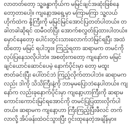
လာတတ်တော့ သူ့ခန္ဓာကိုယ်က မမြင်ချင်အဆုံးဖြစ်နေ
တော့တာပေါ့။ ကျနော့အရှေ့မှာ မကြာမကြာ သူ့လယ်
ဟိုက်ထဲက နို့ကြီးကို မမြင်မြင်အောင်ပြတတ်ပါတယ်။ တ
ခါတခါဆိုရင် ထမီဝတ်ပြီး အောက်စလွှတ်ပြထားပါတယ်။
မှောင်နေတော့ ပေါင်းတွင်းသားလောက်ဘဲမြင်ရပြီး အထဲ
ထိတော့ မမြင် ရပါဘူး။ ကြည့်ရတာ ဆရာမက တမင်ကို
လုပ်ပြနေသလိုပါဘဲ။ အစတုံးကတော့ ကျနော်က မမြင်
ချင်ယောင်ဆောင်ပေမဲ့ နောက်ပိုင်းမှာ တော့ မထူး
ဇာတ်ခင်းပြီး ပေါ်တင်ဘဲ ကြည့်လိုက်တာပါဘဲ။ ဆရာမက
လည်း ဒါကို သိသိကြီးနဲ့ကို ဘာမှမပြောဘဲနေပါတယ်။ ကျ
နော်က လည်းခုနောက်ပိုင်းမှာ ကျနော့ဟာကြီးကို ဆရာမ
ကောင်းကောင်းမြင်ရအောင်ကို တမင်ပြပြထားလိုက်ပါ
တယ်။ ဆရာမက ကျနော့ဟာ ကြီးကြည့်ပြီးဖီလင် တက်
လာလို့ အိပ်ခန်းထဲဝင်သွားပြီး ဂွင်းထုနေတဲ့အချိန်မှာ။