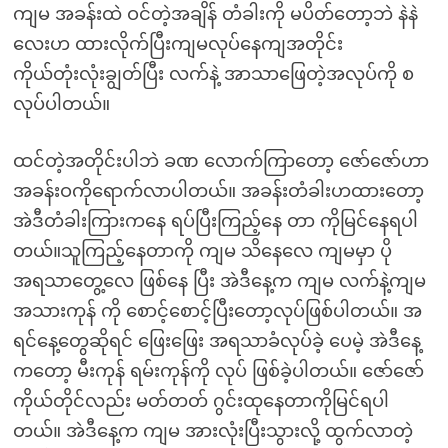
ကျမ အခန်းထဲ ဝင်တဲ့အချိန် တံခါးကို မပိတ်တော့ဘဲ နဲနဲ
လေးဟ ထားလိုက်ပြီးကျမလုပ်နေကျအတိုင်း
ကိုယ်တုံးလုံးချွတ်ပြီး လက်နဲ့ အာသာဖြေတဲ့အလုပ်ကို စ
လုပ်ပါတယ်။
ထင်တဲ့အတိုင်းပါဘဲ ခဏ လောက်ကြာတော့ ဇော်ဇော်ဟာ
အခန်းဝကိုရောက်လာပါတယ်။ အခန်းတံခါးဟထားတော့
အဲဒီတံခါးကြားကနေ ရပ်ပြီးကြည့်နေ တာ ကိုမြင်နေရပါ
တယ်။သူကြည့်နေတာကို ကျမ သိနေလေ ကျမမှာ ပို
အရသာတွေ့လေ ဖြစ်နေ ပြီး အဲဒီနေ့က ကျမ လက်နဲ့ကျမ
အသားကုန် ကို စောင့်စောင့်ပြီးတော့လုပ်ဖြစ်ပါတယ်။ အ
ရင်နေ့တွေဆိုရင် ဖြေးဖြေး အရသာခံလုပ်ခဲ့ ပေမဲ့ အဲဒီနေ့
ကတော့ မီးကုန် ရမ်းကုန်ကို လုပ် ဖြစ်ခဲ့ပါတယ်။ ဇော်ဇော်
ကိုယ်တိုင်လည်း မတ်တတ် ဂွင်းထုနေတာကိုမြင်ရပါ
တယ်။ အဲဒီနေ့က ကျမ အားလုံးပြီးသွားလို့ ထွက်လာတဲ့