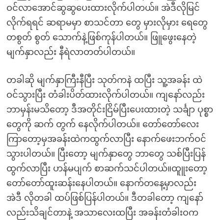
ဝင်လာအောင်ဆွဆွပေးထားလိုက်ပါတယ်။ အဲဒီလိုမြင်
လိုက်ရရင် ဆရာမမှာ စာသင်တာ တွေ မှားလိုမှား ရေတွေ
တစွတ် စွတ် သောက်နဲ့ဖြစ်ကုန်ပါတယ်။ ဖြူဖွေးနေတဲ့
မျက်နှာလည်း နီရဲလာတတ်ပါတယ်။
တခါဆို မျက်နှာကြီးနီပြီး သုတ်ကနဲ ထပြီး သူ့အခန်း ထဲ
ဝင်သွားပြီး တံခါးပိတ်ထားလိုက်ပါတယ်။ ကျနော်လည်း
ဘာမှန်းမသိတော့ ဒီအတိုင်းငြိမ်ပြီးပေးထားတဲ့ သင်္ချာ ပုစ္စာ
တွေကို ဆက် တွက် နေလိုက်ပါတယ်။ တော်တော်လေး
ကြာတော့မှအခန်းထဲကထွက်လာပြီး နောက်ဖေးဘက်ဝင်
သွားပါတယ်။ ပြီးတော့ မျက်နှာတွေ ဘာတွေ သစ်ပြီးပြန်
ထွက်လာပြီး ဟန်မပျက် စာဆက်သင်ပါတယ်။ထူူးတော့
တော်တော်ထူးဆန်းနေပါတယ်။ နောက်တနေ့မှာလည်း
အဲဒီ လိုတခါ ထပ်ဖြစ်ပြန်ပါတယ်။ ဒီတခါတော့ ကျနော်
လည်းသိချင်တာနဲ့ အသာလေးထပြီး အခန်းတံခါးဝက