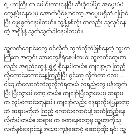
ရဲ့ ဟာကြီး က ဖေါင်းကားနေပြီး ဆီးခုံပေါ်မှာ အမွှေးမဲမဲ
တွေနဲ့ဖုံးနေပေမဲ့ အောက်ပိုင်းမှာတော့ အမွှေးမရှိဘဲ ပြောင်
ပြီး ဖွေးစွတ်နေပါတယ်။ သူ့နို့နှစ်လုံး ကလည်း သူလုပ်နေ
တဲ့ အရှိန်နဲ့ သွက်သွက်ခါနေပါတယ်။
သူ့လက်ချောင်းတွေ ဝင်လိုက် ထွက်လိုက်ဖြစ်နေတဲ့ သူ့ဟာ
ကြီးက အတွင်း သားတွေနီရဲနေပါတယ်။သူ့လက်တွေဟာ
လည်း အရည်တွေနဲ့ ရွှဲရွှဲ စိုနေပါတယ်။ ကျနော့မှာ ကြည့်
လို့ကောင်းကောင်းနဲ့ကြည့်ပြီး ဂွင်းထု လိုက်တာ လေး…
ငါးချက်လောက်ဘဲထုလိုက်ရတယ် လရည်တွေ ပန်းထွက်
ပြီး ပြီးသွားပါတော့ တယ်။ ကျနော်ပြီးသွားပေမဲ့ ဆရာမ
က လုပ်ကောင်းတုန်းပါ၊ ကျနော်လည်း နေရာကိုမပြန်တော့
ဘဲ ဆရာမကိုဘဲ ကြည့် ကောင်းကောင်းနဲ့ ဆက်ကြည့်နေ
လိုက်ပါတယ်။ ဆရာမ က ခဏနေတော့မှ သူ့ဟာကိုသူ
လက်နှစ်ချောင်းနဲ့ အသားကုန်ဆောင့် ဆောင့်ထိုး ရင်း သူ့