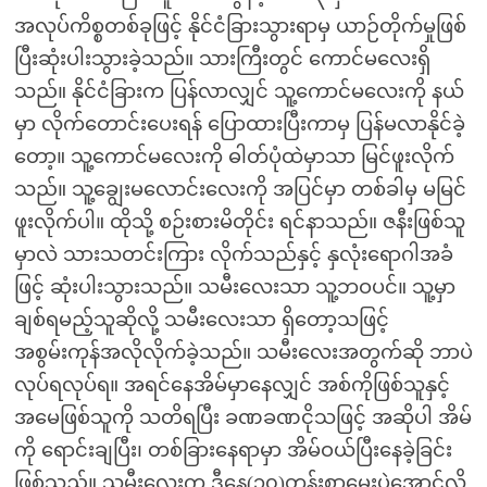
အလုပ်ကိစ္စတစ်ခုဖြင့် နိုင်ငံခြားသွားရာမှ ယာဉ်တိုက်မှုဖြစ်
ပြီးဆုံးပါးသွားခဲ့သည်။ သားကြီးတွင် ကောင်မလေးရှိ
သည်။ နိုင်ငံခြားက ပြန်လာလျှင် သူ့ကောင်မလေးကို နယ်
မှာ လိုက်တောင်းပေးရန် ပြောထားပြီးကာမှ ပြန်မလာနိုင်ခဲ့
တော့။ သူ့ကောင်မလေးကို ဓါတ်ပုံထဲမှာသာ မြင်ဖူးလိုက်
သည်။ သူ့ချွေးမလောင်းလေးကို အပြင်မှာ တစ်ခါမှ မမြင်
ဖူးလိုက်ပါ။ ထိုသို့ စဉ်းစားမိတိုင်း ရင်နာသည်။ ဇနီးဖြစ်သူ
မှာလဲ သားသတင်းကြား လိုက်သည်နှင့် နှလုံးရောဂါအခံ
ဖြင့် ဆုံးပါးသွားသည်။ သမီးလေးသာ သူ့ဘဝပင်။ သူ့မှာ
ချစ်ရမည့်သူဆိုလို့ သမီးလေးသာ ရှိတော့သဖြင့်
အစွမ်းကုန်အလိုလိုက်ခဲ့သည်။ သမီးလေးအတွက်ဆို ဘာပဲ
လုပ်ရလုပ်ရ။ အရင်နေအိမ်မှာနေလျှင် အစ်ကိုဖြစ်သူနှင့်
အမေဖြစ်သူကို သတိရပြီး ခဏခဏငိုသဖြင့် အဆိုပါ အိမ်
ကို ရောင်းချပြီး၊ တစ်ခြားနေရာမှာ အိမ်ဝယ်ပြီးနေခဲ့ခြင်း
ဖြစ်သည်။ သမီးလေးက ဒီနေ့(၁၀)တန်းစာမေးပွဲအောင်လို့