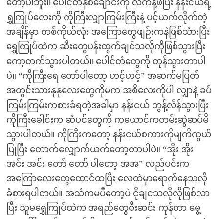
တော့ပါဘူး။ ပေါင်တံနှစ်ချောင်းကို လက်နဲ့ဖိပြီး နန်းငယ်ရဲ့
ရွှကြုပ်လေးကို ကိုကြီးလျှာကြမ်းကြီးနဲ့ ပင့်ယက်လိုက်တဲ့
အချိန်မှာ တစ်ကိုယ်လုံး အကြောတွေဖျဉ်းကနဲဖြစ်သံားပြီး
ရွှေကြုပ်ထဲက ဆီးတွေပန်းထွက်ချင်သလိုကိုဖြစ်သွားပြီး
ကော့တက်သွားပါတယ်။ ပေါင်တံတွေကို တုန်သွားတာပါ
ပဲ။ “ကိုကြီးရေ တော်ပါတော့ ဟင့်ဟင့်” အဆက်မပြတ်
အတွင်းသားနုနုလေးတွေကိုမက အစိလေးကိုပါ လျှာနဲ့ ခပ်
ကြမ်းကြမ်းကစားခံရတဲ့အခါမှာ နန်းငယ် တွန့်လိန်သွားပြီး
ကိုကြီးခေါင်းက ဆံပင်တွေကို ကယောင်ကတမ်းဆွဲဆပ်မိ
သွားပါတယ်။ ကိုကြီးကတော့ နန်းငယ်စကားကိုမျကိကွယ်
ပြုပြီး တောက်လျှောက်ယက်တော့တာပါပဲ။ “အိုး အိုး
အင်း အင်း တော် တော် ပါတော့ အအ” လည်ပင်းက
အကြောလေးတွေထောင်ထပြီး လေထဲမှာရောက်နေသလို
ခံစားရပါတယ်။ အသံကမပီတော့ပဲ ငိုချငသလိုလိုဖြစ်လာ
ပြီး သူမရွှေကြုပ်ထဲက အရည်တွေစီးဆင်း ကုန်တာ မွေ့