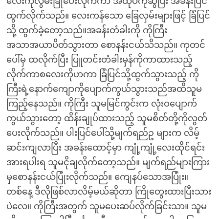
လေးကိုလွမ်းခြုံပေးလိုက်ကာ အထုပ်ကိုဆွဲပြီး အခန်းပြင်
ထွက်လိုက်သည်။ လေးကန်သော ခြေလှမ်းများဖြင့် ခြံပြင်
သို့ ထွက်ခဲ့တော့သည်။အခန်းတံခါးကို ကိုကြီး
အသာအယာပိတ်သွားတာ စောနန်းငယ်သိသည်။ ကုတင်
ပေါ်မှ ထလိုက်ပြီး ပြူတင်းတံခါးမှန်ကိုကာထားသည့်
လိုက်ကာစလေးကိုဟကာ ခြံပြင်သို့ထွက်သွားသည့် ကို
ကြီးရဲ့နောက်ကျောကိုပျောက်ကွယ်သွားသည်အထိသူမ
ကြည့်နေသည်။ ကိုကြီး သူမမြင်ကွင်းက လုံးဝပျောက်
ကွယ်သွားတော့ ထိန်းချုပ်ထားသည့် သူမစိတ်တို့ကိုလွတ်
ပေးလိုက်သည်။ ပါးပြင်ပေါ်သို့မျက်ရည်ဥ များက လိမ့်
ဆင်းကျလာပြီး အခန်းထောင့်မှာ ကျုံ့ကျုံ့လေးထိုင်ရင်း
အားရပါးရ သူမငိုချလိုက်တော့သည်။ မျက်ရည်များကြား
မှစောနန်းငယ်ပြုံးလိုက်သည်။ ကျေနပ်သောအပြုံး။
တစ်နေ့ ဒီလိုဖြစ်လာလိမ့်မယ်ဆိုတာ ကြိုတွေးထားပြီးသား
ပဲလေ။ ကိုကြီးအတွက် သူမပေးဆပ်လိုက်ခြင်းသာ။ သူမ