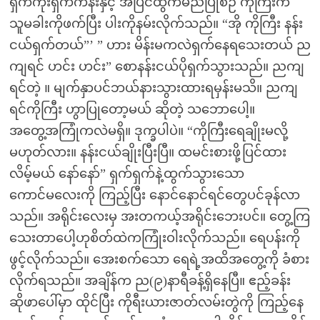
ရှက်ကိုးရှက်ကန်းနှင့် အပြင်ထွက်မည်ပြုစဉ် ကိုကြီးက
သူမခါးကိုဖက်ပြီး ပါးကိုနမ်းလိုက်သည်။ “အို ကိုကြီး နန်း
ငယ်ရှက်တယ်”’ ” ဟား မိန်းမကလဲရှက်နေရသေးတယ် ည
ကျရင် ဟင်း ဟင်း” စောနန်းငယ်ပိုရှက်သွားသည်။ ညကျ
ရင်တဲ့ ။ မျက်နှာပင်ဘယ်နားသွားထားရမှန်းမသိ။ ညကျ
ရင်ကိုကြီး ဟွာပြုတော့မယ် ဆိုတဲ့ သဘောပေါ့။
အတွေ့အကြုံကလဲမရှိ။ ဒုက္ခပါပဲ။ “ကိုကြီးရေချိုးမလို့
မဟုတ်လား။ နန်းငယ်ချိုးပြီးပြီ။ ထမင်းစားဖို့ပြင်ထား
လိမ့်မယ် နော်နော်” ရှက်ရှက်နဲ့ထွက်သွားသော
ကောင်မလေးကို ကြည့်ပြီး နောင်နောင်ရင်တွေပင်ခုန်လာ
သည်။ အရိုင်းလေးမှ အးတကယ့်အရိုင်းဘေးပင်။ တွေ့ကြ
သေးတာပေါ့ဟုစိတ်ထဲကကြုံးဝါးလိုက်သည်။ ရေပန်းကို
ဖွင့်လိုက်သည်။ အေးစက်သော ရေရဲ့အထိအတွေ့ကို ခံစား
လိုက်ရသည်။ အချိန်က ည(၉)နာရီခန့်ရှိနေပြီ။ ဧည့်ခန်း
ဆိုဖာပေါ်မှာ ထိုင်ပြီး ကိုရီးယားဇာတ်လမ်းတွဲကို ကြည့်နေ