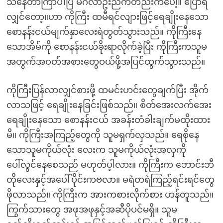
သိနေတာကြာပါပြီ မင်္ဂလာဦးညကတည်းကပေါ့။ ပြောရ
လျှင်တော့။ဟာ ကိုကြီး ထမီရင်လျားဖြင့်ရေချိုးနေသော
စောနန်းငယ်မျက်နှာလေးရဲတွတ်သွားသည်။ ကိုကြီးနေ
သောအိမ်ကို စောနန်းငယ်ခိုးရာလိုက်ခဲ့ပြီး ကိုကြီးကသူမ
အတွက်အဝတ်အစားတွေဝယ်ဖို့အပြင်ထွက်သွားသည်။
ကိုကြီးပြန်လာလျှင်စားဖို့ ထမင်းဟင်းတွေချက်ပြီး အိုက်
လာသဖြင့် ရေချိုးနေခြင်းဖြစ်သည်။ စိတ်အေးလက်အေး
ရေချိုးနေသော စောနန်းငယ် အခန်းတံခါးချက်မထိုးထား
မိ။ ကိုကြီးအကြည့်တွေကို သူမရှက်လှသည်။ ရေစိုနေ
သောသူမကိုယ်လုံး လေးက သူမကိုယ်လုံးအလှကို
ပေါ်လွင်နေစေသည် မဟုတ်ပ့ါလား။ ကိုကြီးက ဘောင်းဘီ
တိုလေးနှင့်အပေါ်ပိုင်းကဗလာ။ မရဲတရဲကြည့်ရင်းရင်တွေ
ဖိုလာသည်။ ကိုကြီးက အားကစားလိုက်စား ဟန်တူသည်။
ကြွက်သားတွေ အဖုအဖုနှင့်အဆီပိုပင်မရှိ။ သူမ