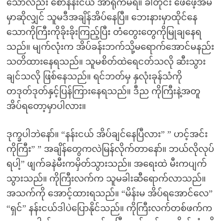
သော်လည်း စောနန်းငယ် အာရုံကမရ။ ခါတိုင်း ဖေဖေ့အိမ်
မှာဆိုလျှင် သူမဒီအချိန်အိပ်နေပြီ။ ဘေးနားမှာထိုင်နေ
သောကိုကြီးကိုခိုးခိုးကြည့်ပြီး တံတွေးတွေကိုမြုချနေရ
သည်။ မျက်လုံးက အိပ်ခန်းဘက်သို့မရောက်အောင်မနည်း
သတိထားနေရသည်။ သူမစိတ်ထဲရေငတ်သလို ဆီးသွား
ချင်သလို ဖြစ်နေသည်။ ရင်ဘတ်မှ နှလုံးခုန်သံကို
တဒုတ်ဒုတ်နှင့်ပြန်ကြားနေရသည်။ ဒီည ကိုကြီးနဲ့အတူ
အိပ်ရတော့မှာပါလား။
ဒုက္ခပါဘဲနော်။ “နန်းငယ် အိပ်ချင်နေပြီလား” ” ဟင့်အင်း
ကိုကြီး” ” အချိန်တွေကလဲမြန်လိုက်တာနော်။ ဘယ်လိုလုပ်
ရပါ့” ဖျက်ခနဲမီးကမှိတ်သွားသည်။ အရေးထဲ မီးကပျက်
သွားသည်။ ကိုကြီးလက်က သူမခါးဆီရောက်လာသည်။
အသက်ကို အောင့်ထားရသည်။ “မိန်းမ အိပ်ရအောင်လေ”
“ရှင်” နန်းငယ်ဒါပဲပြောနိုင်သည်။ ကိုကြီးလက်တစ်ဖက်က