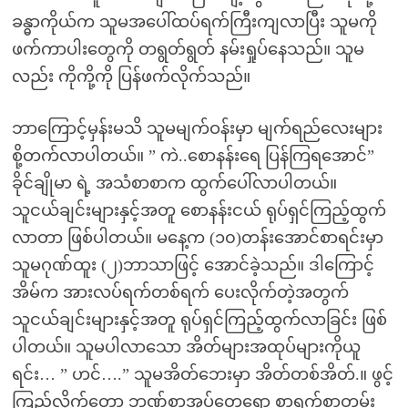
ခန္ဓာကိုယ်က သူမအပေါ်ထပ်ရက်ကြီးကျလာပြီး သူမကို
ဖက်ကာပါးတွေကို တရွတ်ရွတ် နမ်းရှုပ်နေသည်။ သူမ
လည်း ကိုကို့ကို ပြန်ဖက်လိုက်သည်။
ဘာကြောင့်မှန်းမသိ သူမမျက်ဝန်းမှာ မျက်ရည်လေးများ
စို့တက်လာပါတယ်။ ” ကဲ..စောနန်းရေ ပြန်ကြရအောင်”
ခိုင်ချိုမာ ရဲ့ အသံစာစာက ထွက်ပေါ်လာပါတယ်။
သူငယ်ချင်းများနှင့်အတူ စောနန်းငယ် ရုပ်ရှင်ကြည့်ထွက်
လာတာ ဖြစ်ပါတယ်။ မနေ့က (၁၀)တန်းအောင်စာရင်းမှာ
သူမဂုဏ်ထူး (၂)ဘာသာဖြင့် အောင်ခဲ့သည်။ ဒါကြောင့်
အိမ်က အားလပ်ရက်တစ်ရက် ပေးလိုက်တဲ့အတွက်
သူငယ်ချင်းများနှင့်အတူ ရုပ်ရှင်ကြည့်ထွက်လာခြင်း ဖြစ်
ပါတယ်။ သူမပါလာသော အိတ်များအထုပ်များကိုယူ
ရင်း… ” ဟင်….” သူမအိတ်ဘေးမှာ အိတ်တစ်အိတ်.။ ဖွင့်
ကြည့်လိုက်တော့ ဘဏ်စာအုပ်တွေရော စာရွက်စာတမ်း