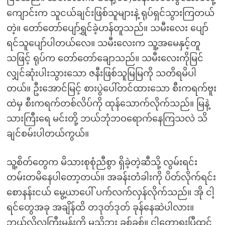
ကျောင်းက သူငယ်ချင်းဖြစ်သူများနဲ့ ရုပ်ရှင်သွားကြတယ်
တဲ့။ တော်တော်ပျော်ရွှင်ခဲ့ဟန်တူသည်။ သမီးလေး ပျော်
ရင်သူပျော်ပါတယ်လေ။ သမီးလေးက သူ့အမေနှင့်တူ
သဖြင့် ရုပ်က တော်တော်ချောသည်။ သမီးလေးကိုမြင်
လျှင်ဆုံးပါးသွားသော ဇနီးဖြစ်သူမြမြကို သတိရမိပါ
တယ်။ ဦးအောင်မြင့် စားပွဲပေါ်တင်ထားသော စီးကရက်ဗူး
ထဲမှ စီးကရက်တစ်လိပ်ကို ထုန်သောက်လိုက်သည်။ မြနဲ့
သားကြီးရေ မင်းတို့ ဘယ်ဘုံဘဝရောက်နေကြသလဲ သိ
ချင်စမ်းပါတယ်ကွယ်။
သူ့စိတ်တွေက မိသားစုစုံညီစွာ ရှိခဲ့တဲ့ဆီသို့ လွမ်းရင်း
တမ်းတမိနေပါတော့တယ်။ အခန်းတံခါးကို ပိတ်လိုက်ရင်း
စောနန်းငယ် မွေ့ယာပေါ် ပက်လက်လှန်လိုက်သည်။ အို ငါ့
ရင်တွေအခု အချိန်ထိ တဒုတ်ဒုတ် ခုန်နေဆဲပါလား။
ဘယ်လိုလူကြီးမှန်းကို မသိဘူး ခစ်ခစ်။ ငါတော့ရူးပြီထင်