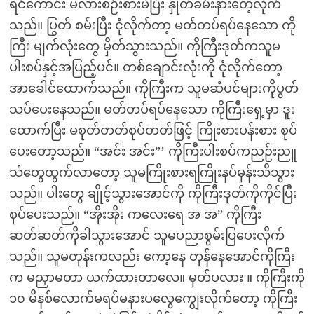
ရင်ကောင်း မလားစဉ်းစားမိပြီး နှုတ်ခမ်းနားတေ့လိုက်
သည်။ ပြွတ် စမ်းပြီး ငုံလိုက်တာ့ မတ်တပ်ရပ်နေသော ကို
ကြီး မျက်လုံးတွေ မှိတ်သွားသည်။ ကိုကြီးဒုတ်ကသူမ
ပါးစပ်နှင့်အပြည့်ပင်။ တစ်ချောင်းလုံးကို ငုံလိုက်တော့
အာခေါင်ထောက်သည်။ ကိုကြီးက သူမဆံပင်များကိုပွတ်
သပ်ပေးနေသည်။ မတ်တပ်ရပ်နေသော ကိုကြီးရှေ့မှာ ဒူး
ထောက်ပြီး မစုတ်တတ်စုပ်တတ်ဖြင့် ကြိုးစားပန်းစား စုပ်
ပေးတော့သည်။ “အင်း အင်း”’ ကိုကြီးပါးစပ်ကညဉ်းညူ
သံတွေထွက်လာတော့ သူမကြိုးစားရကြိုးနပ်မှန်းသိသွား
သည်။ ပါးတွေ ချိုင့်သွားအောင်ကို ကိုကြီးဒုတ်ကိုကိုင်ပြီး
စုပ်ပေးသည်။ “အိုးအိုး ကလေးရေ အ အ” ကိုကြီး
ဆတ်ဆတ်ကိုခါသွားအောင် သူမပညာစွမ်းပြပေးလိုက်
သည်။ သူမတုန်းကလည်း ကော့နေ တုန်နေအောင်ကိုကြီး
က မညှာမတာ ယက်ထားတာလေ။ မှတ်ပလား ။ ကိုကြီးကို
၁၀ မိနစ်လောက်မရပ်မနားပလွေကျွေးလိုက်တော့ ကိုကြီး