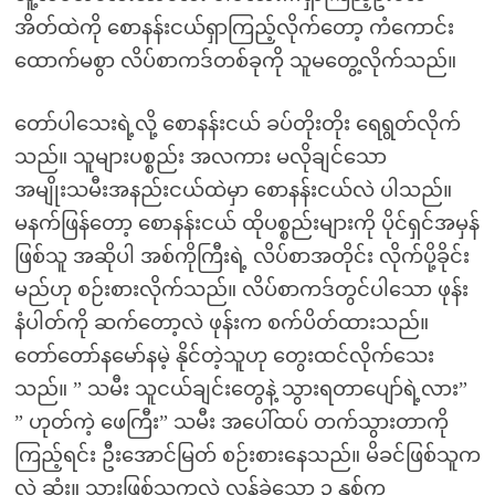
အိတ်ထဲကို စောနန်းငယ်ရှာကြည့်လိုက်တော့ ကံကောင်း
ထောက်မစွာ လိပ်စာကဒ်တစ်ခုကို သူမတွေ့လိုက်သည်။
တော်ပါသေးရဲ့လို့ စောနန်းငယ် ခပ်တိုးတိုး ရေရွတ်လိုက်
သည်။ သူများပစ္စည်း အလကား မလိုချင်သော
အမျိုးသမီးအနည်းငယ်ထဲမှာ စောနန်းငယ်လဲ ပါသည်။
မနက်ဖြန်တော့ စောနန်းငယ် ထိုပစ္စည်းများကို ပိုင်ရှင်အမှန်
ဖြစ်သူ အဆိုပါ အစ်ကိုကြီးရဲ့ လိပ်စာအတိုင်း လိုက်ပို့ခိုင်း
မည်ဟု စဉ်းစားလိုက်သည်။ လိပ်စာကဒ်တွင်ပါသော ဖုန်း
နံပါတ်ကို ဆက်တော့လဲ ဖုန်းက စက်ပိတ်ထားသည်။
တော်တော်နမော်နမဲ့ နိုင်တဲ့သူဟု တွေးထင်လိုက်သေး
သည်။ ” သမီး သူငယ်ချင်းတွေနဲ့ သွားရတာပျော်ရဲ့လား”
” ဟုတ်ကဲ့ ဖေကြီး” သမီး အပေါ်ထပ် တက်သွားတာကို
ကြည့်ရင်း ဦးအောင်မြတ် စဉ်းစားနေသည်။ မိခင်ဖြစ်သူက
လဲ ဆုံး။ သားဖြစ်သူကလဲ လွန်ခဲ့သော ၃ နှစ်က