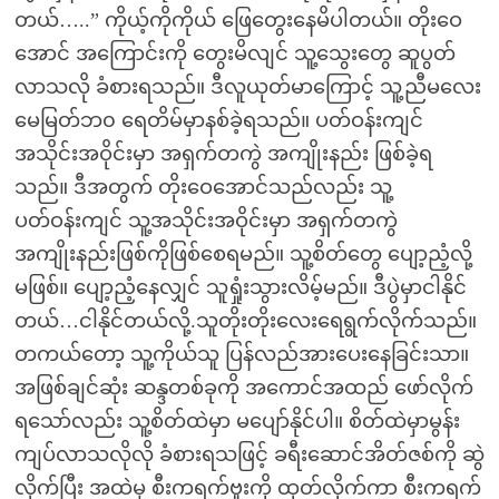
တယ်…..” ကိုယ့်ကိုကိုယ် ဖြေတွေးနေမိပါတယ်။ တိုးဝေ
အောင် အကြောင်းကို တွေးမိလျင် သူ့သွေးတွေ ဆူပွတ်
လာသလို ခံစားရသည်။ ဒီလူယုတ်မာကြောင့် သူ့ညီမလေး
မေမြတ်ဘ၀ ရေတိမ်မှာနစ်ခဲ့ရသည်။ ပတ်ဝန်းကျင်
အသိုင်းအဝိုင်းမှာ အရှက်တကွဲ အကျိုးနည်း ဖြစ်ခဲ့ရ
သည်။ ဒီအတွက် တိုးဝေအောင်သည်လည်း သူ့
ပတ်ဝန်းကျင် သူ့အသိုင်းအဝိုင်းမှာ အရှက်တကွဲ
အကျိုးနည်းဖြစ်ကိုဖြစ်စေရမည်။ သူ့စိတ်တွေ ပျော့ညံ့လို့
မဖြစ်။ ပျော့ညံ့နေလျှင် သူရှုံးသွားလိမ့်မည်။ ဒီပွဲမှာငါနိုင်
တယ်…ငါနိုင်တယ်လို့.သူတိုးတိုးလေးရေရွက်လိုက်သည်။
တကယ်တော့ သူ့ကိုယ်သူ ပြန်လည်အားပေးနေခြင်းသာ။
အဖြစ်ချင်ဆုံး ဆန္ဒတစ်ခုကို အကောင်အထည် ဖော်လိုက်
ရသော်လည်း သူ့စိတ်ထဲမှာ မပျော်နိုင်ပါ။ စိတ်ထဲမှာမွန်း
ကျပ်လာသလိုလို ခံစားရသဖြင့် ခရီးဆောင်အိတ်ဇစ်ကို ဆွဲ
လိုက်ပြီး အထဲမှ စီးကရက်ဗူးကို ထုတ်လိုက်ကာ စီးကရက်