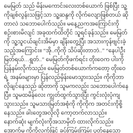
မေမြတ် သည် မိန်းမကောင်းလေးတစ်ယောက် ဖြစ်ပြီး သူ့
ကိုချစ်လွန်းသဖြင့်သာ သူ့ဆန္ဒကို လိုက်လျောဖြစ်တယ် ဆို
တာလဲ သဘောပေါက်သည်။ မနေ့ညကအကြောင်းကို
စဉ်းစားမိလျင် အခုထက်ထိတိုင် သူရင်ခုန်သည်။ မေမြတ်
ကို သူ့သူငယ်ချင်းအိမ်မှာ ချိန်းတွေ့ပြီး အသားကုန်ဗျင်းခဲ့
သည့်အကြောင်း။ “အို..ကိုကို သိပ်ဆိုးတာဘဲ..” “နေပါဦး
မြတ်ရယ်…ရွတ်..” မေမြတ်ကိုဖက်ရင်း တိုးဝေက ပါးကို
ပြန်နမ်းလိုက်သည်။ မေမြတ်တစ်ယောက်ကတော့ တိုးဝေ
ရဲ့ အနမ်းများမှာ ပြန်လည်မှိန်းမောသွားသည်။ ကိုကိုဘာ
လိုချင်နေသည် ဆိုတာကို သူမကလည်း သဘောပေါက်နေ
ပြီ။ သူမထမိန်လေး ကျွတ်ထွက်သွားပြီး ကွင်းလုံးပုံကျ
သွားသည်။ သူမသားမြတ်အစုံကို ကိုကိုက အတင်းကိုစို့
နေသည်။ ခါးတွေအလိုလို ကော့တက်လာသည်။
နောက်ဆုံး မျက်လုံးကိုအသာမှိတ် ထားလိုက်သည်။
အောက်မှ ကိုကိုလက်ဖြင့် ခပ်ကြမ်းကြမ်း ပွတ်နေသော