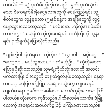
တစ်လိပ်ကို ဆွဲထုတ်မီးညှိလိုက်သည်။ မှုတ်ထုတ်လိုက်
သော စီးကရက်မီးခိုးငွေ့လေးတွေကို ငေးကြည့်ရင်း သူ့
စိတ်တွေက လွန်ခဲ့သော (၅)နှစ်ခန့်က အချိန်တွေကို လွင့်
မျောသွားလေတော့သည်။ ” ဟင်းနော်…ကိုကိုအရမ်းဆိုး
တာဘဲကွာ.” မေမြတ် ကိုတိုးဝေရဲ့ရင်ဘတ်ကြီးကို တွန်း
ရင်း ရှက်ရှက်နဲ့ပြောလိုက်သည်။
” ချစ်လို့ပါ မြတ်ရယ်…ကိုကိုက” ” သွားပါ…အပိုတွေ….”
“ဟော့ဗျာ…မယုံဘူးလား..” ” ကဲမယုံဦး…” ကိုတိုးဝေက
ပြောမှပိုဆိုးလာသည်။ သူမရဲ့ကိုယ်လုံးလေးကို အတင်း
ဖက်ထားပြီး ပါးတွေကို တရွတ်ရွတ်နမ်းတော့သည်။ နေရာ
ကတော့ မေမြတ်တို့မြို့လေးရဲ့ အတွဲတွေ ကျင်လည်
ကျက်စားရာ ရှုခင်းသာခေါ်သော တောင်ကုန်းလေးမှာ ဖြစ်
ပါတယ်။ တိုးဝေက ကုန်သည်ပေါက်စတစ်ယောက်။ ဒီမြို့
လေးကို အရောင်းအဝယ်ကိစ္စဖြင့် မကြာခဏလာသည်။