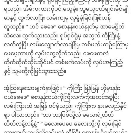
သူငယ်ချင်းများနှင့် ရုပ်ရှင်ကြည့်မည်ဟု လိမ်ခဲ့ခြင်းဟု သိ
ရသည်။ အိမ်ကကားကိုပင် မယူခဲ့။ သူမသူငယ်ချင်းခိုင်ချို
မာနှင့် ထွက်လာပြီး လမ်းကျမှ လူခွဲခဲ့ခြင်းဖြစ်ဟန်
တူသည်။ ” ဟင် ဖေဖေ” စောနန်းငယ်နှုတ်မှ အာမေဋိတ်
သံလေး ထွက်သွားသည်။ ရုပ်ရှင်ရုံမှ အထွက် ကိုကြီးနဲ့
လက်တွဲပြီး လမ်းလျှောက်လာချိန်မှ တစ်ဖက်ယာဉ်ကြောမှ
ဖေဖေ့ကားကို လှမ်းတွေ့လိုက်သည်။ ဖေဖေကလဲ
တိုက်တိုက်ဆိုင်ဆိုင်ပင် တစ်ဖက်လမ်းကို လှမ်းအကြည့်
နှင့် သူမတို့ကိုမြင်သွားသည်။
အံ့သြနေသောမျက်နှာဖြင့်။ ” ကိုကြီး မြန်မြန် ဟိုမှာနန်း
ငယ်ဖေဖေ” စောနန်းငယ်ကိုကြီးလက်ကိုအတင်းဆွဲပြီး
လမ်းကြားထဲ အမြန် ဝင်ခဲ့သည်။ ကိုကြီးက နားမလည်နိုင်
စွာ ပါလာသည်။ “ဘာ ဘာဖြစ်လို့လဲ ခလေးရဲ့ထိတ်
ထိတ်လန့်လန့်နဲ့” ” ခလေးဖေဖေ ခလေးတို့ကို လှမ်းမြင်
သွားတယ် ဘယ်လိုလုပ်မလဲ ကိုကြီး စောနန်း ငိုချင်တယ်”