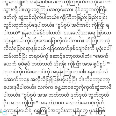
သူမအပျိုစင်အမြေးပါးလေးကို ကိုကြီးဒုတ်က ထိုးဖောက်
သွားလို့ပါ။ သူမရွှေကြုပ်အတွင်းသား နံရံတွေကကိုကြီး
ဒုတ်ကို ဆွဲညှစ်လိုက်ပါတယ်။ ကိုကြီကဖြည်းဖြည်းချင်း
သွင်းထုတ်လုပ်နေပါတယ်။ “စွပ်စွပ် အင်းအင်း ကိုကြီး ရ
ပါတယ်” နန်းငယ်ခံနိုင်ပါတယ်။ အားမလိုအားမရ ဖြစ်လာ
တဲ့နန်းငယ် တိုးတိုးလေးပြောလိုက်ပါတယ်။ ကိုကြီးက အဲ့
လိုလဲပြောရောနန်းငယ် ခြေထောက်နှစ်ချောင်းကို ပုခုံးပေါ်
ထမ်းတင်ပြီး တရစပ်ကို ဆောင့်တော့တာပါဘဲ။ “ဖောက်
ဖောက် စွပ်စွပ် ဘတ်ဘတ် အိုးအိုး ကိုကြီး အအ စွပ်စွပ် ”’
ကုတင်ကိုယိမ်းအောင်ကို အမုန်းကြုံးတာပါ။ နန်းငယ်လဲ
အောက်ကနေ အလိုလိုပြန်ပြန်ပင့်ပင့်ပြီး ခါးကိုကော့ကော့
ပေးနေမိပါတယ်။ လက်က မွေ့ယာစတွေကိုကုတ်ဆွဲထားမိ
ပါတယ်။ “စွပ်စွပ် အအ ဘတ်ဘတ် ဒုတ်ဒုတ် ဘွတ်ဘွတ်
ရှီး အ အ ကိုကြီး ” အချက် ၁၀၀ လောက်ဆောင့်လိုက်
တော့နန်းငယ်ရဲ့ ရွှေကြုပ်အတွင်းသားနံရံတွေ ပူခနဲဖြစ်