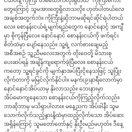
ငယ်ပါနဲ့ ကိုကြီး တစ်ယောက်လုံးရှိတယ်” ကိုကြီးစကား
တွေကြောင့် သူမအားတွေရှိလာသလို။ ဟုတ်ပါတယ်လေ
အချစ်အတွက်ဘဲ။ ကိုကြီးနဲ့ဆိုဘာမဆိုရင်ဆိုင်ရဲပါတယ်
လေ။ စောနန်းငယ်ရဲ့မျက်ရည်တွေက နောင်နောင့် အကျီ
မှာ စိုကုန်ပြီလေ။ နောင်နောင် စောနန်းငယ်ကို ဖက်ရင်း
စိတ်ထဲမှာ ပျော်နေသည်။ သူ့ရဲ့ လက်စားချေမည့်
အစီအစဉ် သူ့ညီမလေးအတွက် တိုးဝေတို့ မိသားစု
ပေးဆပ်ရန် အချိန်ကျရောက်ခဲ့ပြီလေ။ စောနန်းငယ်
ကတော့ သူ့ရင်ခွင်ကို မျက်နှာအပ်ပြီးငိုနေသဖြင့် သူပြုံး
လိုက်တာကို မမြင်လိုက်နိုင်ပါ။ မနက်(၉)နာရီလောက်မှာ
နောင်နောင်အိပ်ယာမှ နိုးလာသည်။ ဘေးနားမှာ
အိပ်မောကျနေသော စောနန်းငယ်ကိုကြည့်လိုက်သည်။
ဘာဆိုဘာမှ မသိရှာပါလား။ မနေ့ညက အိပ်ခါနီး သူမ
သောက်လိုက်သည့်နွားနို့ထဲမှာထည့်လိုက်သော အိပ်ဆေး
အရှိန်ကြောင့် သူမတော်တော်နှင့် နိုးဦးမည်မဟုတ်။ ဒီနေ့