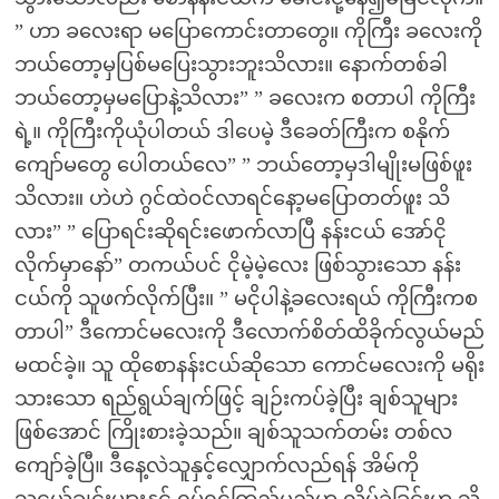
” ဟာ ခလေးရာ မပြောကောင်းတာတွေ။ ကိုကြီး ခလေးကို
ဘယ်တော့မှပြစ်မပြေးသွားဘူးသိလား။ နောက်တစ်ခါ
ဘယ်တော့မှမပြောနဲ့သိလား” ” ခလေးက စတာပါ ကိုကြီး
ရဲ့။ ကိုကြီးကိုယုံပါတယ် ဒါပေမဲ့ ဒီခေတ်ကြီးက စနိုက်
ကျော်မတွေ ပေါတယ်လေ” ” ဘယ်တော့မှဒါမျိုးမဖြစ်ဖူး
သိလား။ ဟဲဟဲ ဂွင်ထဲဝင်လာရင်နော့မပြောတတ်ဖူး သိ
လား” ” ပြောရင်းဆိုရင်းဖောက်လာပြီ နန်းငယ် အော်ငို
လိုက်မှာနော်” တကယ်ပင် ငိုမဲ့မဲ့လေး ဖြစ်သွားသော နန်း
ငယ်ကို သူဖက်လိုက်ပြီး။ ” မငိုပါနဲ့ခလေးရယ် ကိုကြီးကစ
တာပါ” ဒီကောင်မလေးကို ဒီလောက်စိတ်ထိခိုက်လွယ်မည်
မထင်ခဲ့။ သူ ထိုစောနန်းငယ်ဆိုသော ကောင်မလေးကို မရိုး
သားသော ရည်ရွယ်ချက်ဖြင့် ချဉ်းကပ်ခဲ့ပြီး ချစ်သူများ
ဖြစ်အောင် ကြိုးစားခဲ့သည်။ ချစ်သူသက်တမ်း တစ်လ
ကျော်ခဲ့ပြီ။ ဒီနေ့လဲသူနှင့်လျှောက်လည်ရန် အိမ်ကို