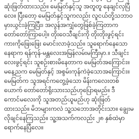
ဆုံးဖြတ်ထားသည်။ မေမြတ်နှင့်သူ အတူတူ နေချင်လှပြီ
လေ။ ပြီးတော့ မေမြတ်နှင့်သူကလည်း လူငယ်တို့သဘာ၀
မှားယွင်းခဲ့ကြပြီး၊ အလွန်အကျှံတွေဖြစ်ခဲ့ကြတာက
တော်တော်ကြာပေါ့။ တိုးဝေသီချင်းကို တိုးတိုးဖွင့်ရင်း
ကားကိုဖြေးဖြေး မောင်းလာခဲ့သည်။ သူရောက်နေသော
နေရာက ရန်ကုန်-မန္တလေးအမြန်လမ်းမကြီးမှာ.။ သီချင်း
လေးဖွင့်ရင်း သူစဉ်းစားမိနေတာက မေမြတ်အကြောင်း။
မနေ့ညက မေမြတ်နှင့် အစွမ်းကုန်ကဲခဲ့သောအကြောင်း။
မေမြတ်က သူအရင်ကတွေ့ခဲ့သော မိန်းကလေးတစ်
ယောက် တော်တော်ရိုးသားသည်ဟုပြောရမည်။ ဒီ
ကောင်မလေးကို သူအတည်ယူမည်ဟု ဆုံးဖြတ်
ထားသည်။ မိဘများကလဲ သူ့သဘောအတိုင်းသာ။ ချွေးမ
လိုချင်နေကြသည်။ သူ့အသက်ကလည်း ၂၈ နှစ်ထဲမှာ
ရောက်နေပြီလေ။