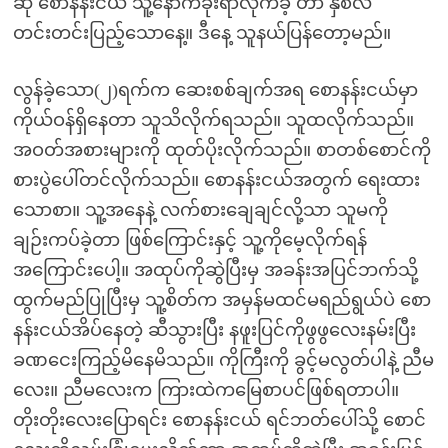
ဆို စောနန်းငယ် သူ့နောက်ခိုးရာလိုက်ခဲ့ တာ နှစ်လ
တင်းတင်းပြည့်သောနေ့။ ဒီနေ့ သူနယ်ပြန်တော့မည်။
လွန်ခဲ့သော(၂)ရက်က ဆေးစစ်ချက်အရ စောနန်းငယ်မှာ
ကိုယ်ဝန်ရှိနေတာ သူသိလိုက်ရသည်။ သူထလိုက်သည်။
အဝတ်အစားများကို ထုတ်ပိုးလိုက်သည်။ စာတစ်စောင်ကို
စားပွဲပေါ်တင်လိုက်သည်။ စောနန်းငယ်အတွက် ရေးထား
သောစာ။ သူ့အနေနဲ့ လက်စားချေချင်လို့သာ သူမကို
ချဉ်းကပ်ခဲ့တာ ဖြစ်ကြောင်းနှင့် သူ့ကိုမေ့လိုက်ရန်
အကြောင်းပေါ့။ အထုပ်ကိုဆွဲပြီးမှ အခန်းအပြင်ဘက်သို့
ထွက်မည်ပြုပြီးမှ သူ့စိတ်က အမှန်မထင်မရည်ရွယ်ပဲ စော
နန်းငယ်အိပ်နေတဲ့ ဆီသွားပြီး နဖူးပြင်ကိုဖွဖွလေးနမ်းပြီး
ခဏငေးကြည့်မိနေမိသည်။ ကိုကြီးကို ခွင့်မလွတ်ပါနဲ့ ညီမ
လေး။ ညီမလေးက ကြားထဲကမြေစာပင်ဖြစ်ရတာပါ။
တိုးတိုးလေးပြောရင်း စောနန်းငယ် ရင်ဘတ်ပေါ်သို့ စောင်