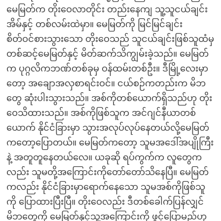
မေမြတ်က တိုးဝေလာတိုင်း တည်းနေကျ သူ့သူငယ်ချင်း
အိမ်နှင့် တစ်လမ်းထဲမှာ။ မေမြတ်ကို မြင်မြင်ချင်း
စိတ်ဝင်စားသွားသော တိုးဝေသည် သူငယ်ချင်းဖြစ်သူထံမှ
တစ်ဆင့်မေမြတ်နှင့် မိတ်ဆက်သိကျွမ်းခဲ့သည်။ မေမြတ်
က ပုဂ္ဂလိကဘဏ်တစ်ခုမှ ဝန်ထမ်းတစ်ဦး။ ဒီမြို့လေးမှာ
တော့ အချောအလှစာရင်းဝင်။ ငယ်စဉ်ကတည်းက မိဘ
တွေ ဆုံးပါးသွားသည်။ အစ်ကိုတစ်ယောက်ရှိသည်ဟု တိုး
ဝေသိထားသည်။ အစ်ကိုဖြစ်သူက အင်ဂျင်နီယာတစ်
ယောက် နိုင်ငံခြားမှာ သွားအလုပ်လုပ်နေတယ်လို့မေမြတ်
ကတော့ပြောတယ်။ မေမြတ်ကတော့ သူမအဒေါ်အပျိုကြီး
နဲ့ အတူတူနေတယ်လေ။ ယခုဆို ရပ်ကွက်က လူတွေက
လည်း သူမတို့အကြောင်းကိုတော်တော်သိနေပြီ။ မေမြတ်
ကလည်း နိုင်ငံခြားမှာရောက်နေသော သူမအစ်ကိုဖြစ်သူ
ကို ပြောထားပြီးပြီ။ တိုးဝေလည်း ဒီတစ်ခေါက်ပြန်လျှင်
မိဘတွေကို မေမြတ်နှင့်သူ့အကြောင်းကို ဖွင့်ပြောမည်ဟု