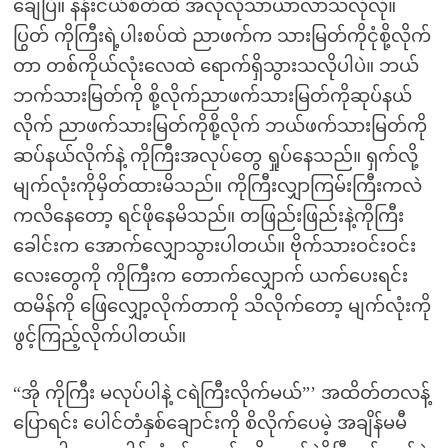
ချေပြီ။ နန်းငယ်စိတ်ထဲ အလိုလိုသာယာလာသလိုလို။
ပြွတ် ကိုကြီးရဲ့ပါးစပ်ထဲ ညာဖက်က သားမြတ်ကိုငုံစို့လိုက်
တာ တစ်ကိုယ်လုံးလေထဲ ရောက်ရှိသွားသလိုပါပဲ။ ဘယ်
ဘက်သားမြတ်ကို စို့လိုက်ညာဖက်သားမြတ်ကိုဆုပ်နယ်
လိုက် ညာဖက်သားမြတ်ကိုစို့လိုက် ဘယ်ဖက်သားမြတ်ကို
ဆပ်နယ်လိုက်နဲ့ ကိုကြီးအလုပ်တွေ ရှုပ်နေသည်။ ရှက်လို့
မျက်လုံးကိုမှိတ်ထားမိသည်။ ကိုကြီးလျှာကြမ်းကြီးကလဲ
ကလိနေတော့ ရင်ဖိုနေမိသည်။ တဖြည်းဖြည်းနဲ့ကိုကြီး
ခေါင်းက အောက်လျှောသွားပါတယ်။ ဗိုက်သားဝင်းဝင်း
လေးတွေကို ကိုကြီးက တောက်လျှောက် ယက်ပေးရင်း
ထမိန်ကို ဖြေလျှော့လိုက်တာကို သိလိုက်တော့ မျက်လုံးကို
ဖွင့်ကြည့်လိုက်ပါတယ်။
“အို ကိုကြီး မလုပ်ပါနဲ့ ငရဲကြီးလိုက်မယ်”’ အထိတ်တလန့်
ပြောရင်း ပေါင်တံနှစ်ချောင်းကို စိလိုက်ပေမဲ့ အချိန်မမီ