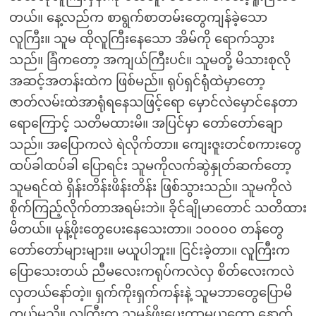
တယ်။ နေ့လည်က စာရွက်စာတမ်းတွေကျန်ခဲ့သော
လူကြီး။ သူမ ထိုလူကြီးနေသော အိမ်ကို ရောက်သွား
သည်။ ခြံကတော့ အကျယ်ကြီးပင်။ သူမတို့ မိသားစုလို
အဆင့်အတန်းထဲက ဖြစ်မည်။ ရုပ်ရှင်ရုံထဲမှာတော့
ဇာတ်လမ်းထဲအာရုံရနေသဖြင့်ရော မှောင်လဲမှောင်နေတာ
ရောကြောင့် သတိမထားမိ။ အပြင်မှာ တော်တော်ချော
သည်။ အပြောကလဲ ရဲလိုက်တာ။ ကျေးဇူးတင်စကားတွေ
ထပ်ခါထပ်ခါ ပြောရင်း သူမကိုလက်ဆွဲနှုတ်ဆက်တော့
သူမရင်ထဲ ရှိန်းတိန်းဖိန်းတိန်း ဖြစ်သွားသည်။ သူမကိုလဲ
စိုက်ကြည့်လိုက်တာအရမ်းဘဲ။ ခိုင်ချိုမာတောင် သတိထား
မိတယ်။ မုန့်ဖိုးတွေပေးနေသေးတာ။ ၁၀၀၀၀ တန်တွေ
တော်တော်များများ။ မယူပါဘူး။ ငြင်းခဲ့တာ။ လူကြီးက
ပြောသေးတယ် ညီမလေးကရုပ်ကလဲလှ စိတ်လေးကလဲ
လှတယ်နော်တဲ့။ ရှက်ကိုးရှက်ကန်းနဲ့ သူမဘာတွေပြောမိ
တယ်မသိ။ လူကြီးက သူမုန့်ဖိုးပေးတာမယူတော့ နောက်