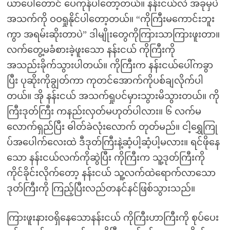
ယာပေါ်တောင် ပေကုန်ပါတော့တယ်။ နန်းငယ်လဲ အခုမှပဲ
အသက်ကို ဝဝရှုနိုင်ပါတော့တယ်။ “ကိုကြီးမကောင်းဘူး
ကွာ အရမ်းဆိုးတာပဲ” ဒါမျိုးတွေကိုကြားသာကြားဖူးတာ။
လက်တွေ့မခံစားခဲ့ဖူးသော နန်းငယ် ကိုကြီးကို
အသည်းခိုက်သွားပါတယ်။ ကိုကြီးက နန်းငယ်ပေါ်ကခွာ
ပြီး ပုဆိုးကိုချွတ်ကာ ကုတင်အောက်ကိုပစ်ချလိုက်ပါ
တယ်။ အို နန်းငယ် အသက်ရှုပင်မှားသွားမိသွားတယ်။ ကို
ကြီးဒုတ်ကြီး ကနည်းလှတ်မဟုတ်ပါလား။ ၆ လက်မ
လောက်ရှည်ပြီး ဓါတ်ခဲလုံးလောက် တုတ်မည်။ ငါ့ရွှေကြု
ပ်အပေါက်လေးထဲ ဒီဒုတ်ကြီးနဲ့ဆံ့ပါ့ဆံ့ပါ့မလား။ ရင်ဖိုနေ
သော နန်းငယ်လက်ကိုဆွဲပြီး ကိုကြီးက သူ့ဒုတ်ကြီးကို
ကိုင်ခိုင်းလိုက်တော့ နန်းငယ် သူ့လက်ထဲရောက်လာသော
ဒုတ်ကြီးကို ကြည့်ပြီးလည်တနင်နင်ဖြစ်သွားသည်။
ကြားဖူးနားဝရှိနေသောနန်းငယ် ကိုကြီးဟာကြီးကို စုပ်ပေး