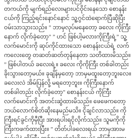
တကယ်ကို မျက်ရည်လေးများပင်ဝိုင်းနေသော စောနန်း
ငယ်ကို ကြည့်ရင်းနောင်နောင် သူ့ဂွင်ထဲရောက်ပြီဆိုပြီး
ဝမ်းသာသွားသည်။ ” ဘာမှလုပ်မနေတော့ ခလေး ကိုကြီး
နောက် လိုက်ခဲ့တော့” ” ဟင် ဖြစ်ပါ့မလားကိုကြီးရဲ့” သူ့
လက်မောင်းကို ဆုပ်ကိုင်ထားသော စောနန်းငယ်ရဲ့ လက်
ကလေးတွေ တဆတ်ဆတ်တုန်နေတာ သတိထားမိသည်။
” ဖြစ်ပါတယ် ခလေးရဲ့။ ခလေး ကိုကိုကြီး တစ်ခါတည်း
ခိုးသွားတော့မယ်။ ခုချိန်မှတော့ ဘာမှမထူးတော့ဘူးလေ။
ခလေးလဲ အိမ်ပြန်လို့ မရတော့ဘူး။ ကိုကြီးနောက်
တစ်ခါတည်း လိုက်ခဲ့တော့” စောနန်းငယ် ကိုကြီး
လက်မောင်းကို အတင်းဆွဲထားမိသည်။ ဖေဖေကတော့
ဘယ်လောက်စိတ်ဆိုးနေမည်မသိ။ ငိုချင်လာသည်။ ကို
ကြီးရင်ခွင်ကိုမှီပြီး အားရပါးရငိုလိုက်သည်။ သူမကိုကို
ကြီးကဖက်ထားပြီး။ ” တိတ်ပါခလေးရယ် ဘာမှအားမ