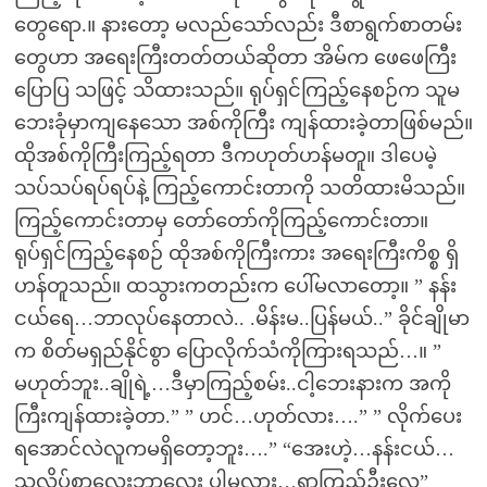
တွေရော.။ နားတော့ မလည်သော်လည်း ဒီစာရွက်စာတမ်း
တွေဟာ အရေးကြီးတတ်တယ်ဆိုတာ အိမ်က ဖေဖေကြီး
ပြောပြ သဖြင့် သိထားသည်။ ရုပ်ရှင်ကြည့်နေစဉ်က သူမ
ဘေးခုံမှာကျနေသော အစ်ကိုကြီး ကျန်ထားခဲ့တာဖြစ်မည်။
ထိုအစ်ကိုကြီးကြည့်ရတာ ဒီကဟုတ်ဟန်မတူ။ ဒါပေမဲ့
သပ်သပ်ရပ်ရပ်နဲ့ ကြည့်ကောင်းတာကို သတိထားမိသည်။
ကြည့်ကောင်းတာမှ တော်တော်ကိုကြည့်ကောင်းတာ။
ရုပ်ရှင်ကြည့်နေစဉ် ထိုအစ်ကိုကြီးကား အရေးကြီးကိစ္စ ရှိ
ဟန်တူသည်။ ထသွားကတည်းက ပေါ်မလာတော့။ ” နန်း
ငယ်ရေ…ဘာလုပ်နေတာလဲ.. .မိန်းမ..ပြန်မယ်..” ခိုင်ချိုမာ
က စိတ်မရှည်နိုင်စွာ ပြောလိုက်သံကိုကြားရသည်…။ ”
မဟုတ်ဘူး..ချိုရဲ့…ဒီမှာကြည့်စမ်း..ငါ့ဘေးနားက အကို
ကြီးကျန်ထားခဲ့တာ.” ” ဟင်…ဟုတ်လား….” ” လိုက်ပေး
ရအောင်လဲလူကမရှိတော့ဘူး….” “အေးဟဲ့…နန်းငယ်…
သူ့လိပ်စာလေးဘာလေး ပါမလား…ရှာကြည့်ဦးလေ”