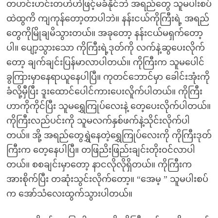
တဟင်းဟင်းတဟဲဟဲဖြင့်မခံနိုင်ဘဲ အရည်တွေ သူမပါးစပ်
ထဲထွကိ ကျကုန်တော့တာပါဘဲ။ နန်းငယ်ကိုကြီးရဲ့ အရည်
တွေကိုမြိုချမိသွားတယ်။ အခုတော့ နန်းငယ်မရှက်တော့
ပါ။ ပျော့သွားသော ကိုကြီးရဲ့ဒုတ်ကို လက်နဲ့ဆွပေးလိုက်
တော့ ချက်ချင်းပြန်မာလာပါတယ်။ ကိုကြီးက သူမပေါင်
ခွကြားမှာနေရာယူနေပါပြီ။ ကုတင်ဘောင်မှာ ခေါင်းအုံးကို
ခံလို့မှီပြီး ဒူးထောင်ပေါင်ကားပေးလိူက်ပါတယ်။ ကိုကြီး
ဟာကိုကိုင်ပြီး သူမရွှေကြုပ်လေးနဲ့ တေ့ပေးလိုက်ပါတယ်။
ကိုကြီးလည်ပင်းကို သူမလက်နှစ်ဖက်နဲ့သိုင်းလိုက်ပါ
တယ်။ အို့ အရည်တွေရွှဲနေတဲ့ရွှေကြုပ်လေးကို ကိုကြီးဒုတ်
ကြီးက တေ့နေပါပြီ။ တဖြညိးဖြည်းချင်းတိုးဝင်လာပါ
တယ်။ စစချင်းမှာတော့ နာငလိုလိုရှိတယ်။ ကိုကြီးက
အားစိုက်ပြီး တဆုံးသွင်းလိုက်တော့။ “အေမ့ ” သူမပါးစပ်
က အော်သံလေးထွက်သွားပါတယ်။