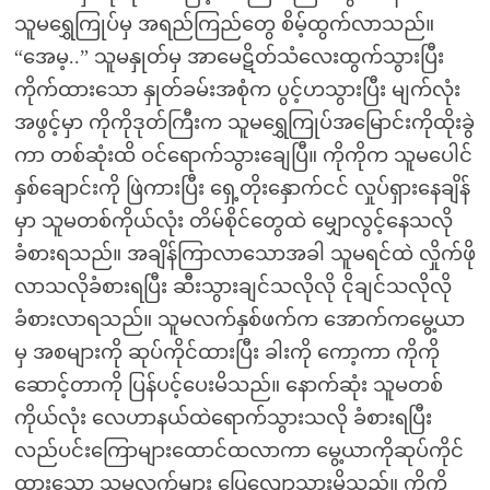
သူမရွှေကြုပ်မှ အရည်ကြည်တွေ စိမ့်ထွက်လာသည်။
“အေမ့..” သူမနှုတ်မှ အာမေဋိတ်သံလေးထွက်သွားပြီး
ကိုက်ထားသော နှုတ်ခမ်းအစုံက ပွင့်ဟသွားပြီး မျက်လုံး
အဖွင့်မှာ ကိုကိုဒုတ်ကြီးက သူမရွှေကြုပ်အမြောင်းကိုထိုးခွဲ
ကာ တစ်ဆုံးထိ ဝင်ရောက်သွားချေပြီ။ ကိုကိုက သူမပေါင်
နှစ်ချောင်းကို ဖြဲကားပြီး ရှေ့တိုးနှောက်ငင် လှုပ်ရှားနေချိန်
မှာ သူမတစ်ကိုယ်လုံး တိမ်စိုင်တွေထဲ မျှောလွင့်နေသလို
ခံစားရသည်။ အချိန်ကြာလာသောအခါ သူမရင်ထဲ လှိုက်ဖို
လာသလိုခံစားရပြီး ဆီးသွားချင်သလိုလို ငိုချင်သလိုလို
ခံစားလာရသည်။ သူမလက်နှစ်ဖက်က အောက်ကမွေ့ယာ
မှ အစများကို ဆုပ်ကိုင်ထားပြီး ခါးကို ကော့ကာ ကိုကို
ဆောင့်တာကို ပြန်ပင့်ပေးမိသည်။ နောက်ဆုံး သူမတစ်
ကိုယ်လုံး လေဟာနယ်ထဲရောက်သွားသလို ခံစားရပြီး
လည်ပင်းကြောများထောင်ထလာကာ မွေ့ယာကိုဆုပ်ကိုင်
ထားသော သူမလက်များ ပြေလျော့သွားမိသည်။ ကိုကို့