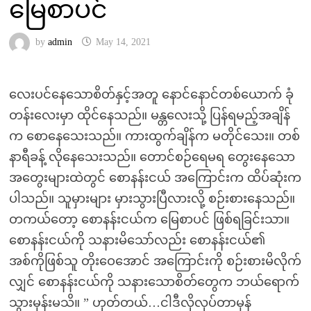
မြေစာပင်
by
admin
May 14, 2021
လေးပင်နေသောစိတ်နှင့်အတူ နောင်နောင်တစ်ယောက် ခုံ
တန်းလေးမှာ ထိုင်နေသည်။ မန္တလေးသို့ ပြန်ရမည့်အချိန်
က စောနေသေးသည်။ ကားထွက်ချိန်က မတိုင်သေး။ တစ်
နာရီခန့် လိုနေသေးသည်။ တောင်စဉ်ရေမရ တွေးနေသော
အတွေးများထဲတွင် စောနန်းငယ် အကြောင်းက ထိပ်ဆုံးက
ပါသည်။ သူမှားများ မှားသွားပြီလားလို့ စဉ်းစားနေသည်။
တကယ်တော့ စောနန်းငယ်က မြေစာပင် ဖြစ်ရခြင်းသာ။
စောနန်းငယ်ကို သနားမိသော်လည်း စောနန်းငယ်၏
အစ်ကိုဖြစ်သူ တိုးဝေအောင် အကြောင်းကို စဉ်းစားမိလိုက်
လျှင် စောနန်းငယ်ကို သနားသောစိတ်တွေက ဘယ်ရောက်
သွားမှန်းမသိ။ ” ဟုတ်တယ်…ငါဒီလိုလုပ်တာမှန်