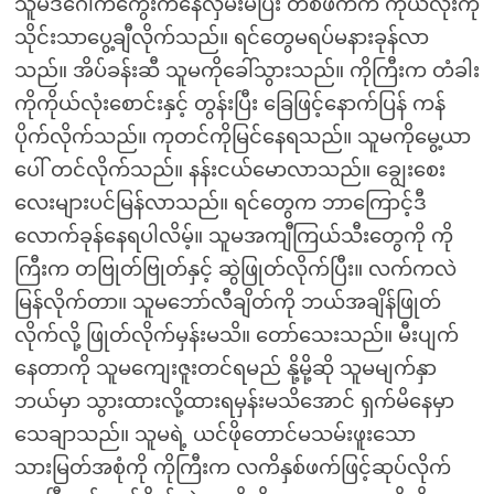
သူမဒဂေါက်ကွေးကနေလှမ်းမပြီး တစ်ဖက်က ကိုယ်လုံးကို
သိုင်းသာပွေ့ချီလိုက်သည်။ ရင်တွေမရပ်မနားခုန်လာ
သည်။ အိပ်ခန်းဆီ သူမကိုခေါ်သွားသည်။ ကိုကြီးက တံခါး
ကိုကိုယ်လုံးစောင်းနှင့် တွန်းပြီး ခြေဖြင့်နောက်ပြန် ကန်
ပိုက်လိုက်သည်။ ကုတင်ကိုမြင်နေရသည်။ သူမကိုမွေ့ယာ
ပေါ် တင်လိုက်သည်။ နန်းငယ်မောလာသည်။ ချွေးစေး
လေးများပင်မြန်လာသည်။ ရင်တွေက ဘာကြောင့်ဒီ
လောက်ခုန်နေရပါလိမ့်။ သူမအကျီကြယ်သီးတွေကို ကို
ကြီးက တဗြုတ်ဗြုတ်နှင့် ဆွဲဖြုတ်လိုက်ပြီး။ လက်ကလဲ
မြန်လိုက်တာ။ သူမဘော်လီချိတ်ကို ဘယ်အချိန်ဖြုတ်
လိုက်လို့ ဖြုတ်လိုက်မှန်းမသိ။ တော်သေးသည်။ မီးပျက်
နေတာကို သူမကျေးဇူးတင်ရမည် နို့မို့ဆို သူမမျက်နှာ
ဘယ်မှာ သွားထားလို့ထားရမှန်းမသိအောင် ရှက်မိနေမှာ
သေချာသည်။ သူမရဲ့ ယင်ဖိုတောင်မသမ်းဖူးသော
သားမြတ်အစုံကို ကိုကြီးက လကိနှစ်ဖက်ဖြင့်ဆုပ်လိုက်