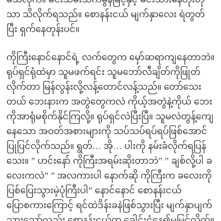
သာ သိလိုက်ရသည်။ စောနန်းငယ် မျက်နှာလေး ရဲတွတ်
ပြီး ရှက်နေတုန်းပင်။
ကိုကြီးနောင်နောင်ရဲ့ လက်တွေက မှော်ဆရာကျနေတာဘဲ။
ရုပ်ရှင်ရုံထဲမှာ သူမဖက်ရင်း သူမဘော်လီချိတ်ကိုဖြုတ်
လိုက်တာ မြန်လွန်းလို့လန့်တောင်လန့်သည်။ တော်သေး
တယ် ဘေးနားက အတွဲတွေကလဲ ကိုယ့်အတွဲနဲ့ကိုယ် ဘေး
ကိုအာရုံမစိုက်နိုင်ကြလို့။ ရုပ်ရှင်လဲပြီးပြီ။ သူမလဲတွန့်ကျေ
နေသော အဝတ်အစားများကို သပ်သပ်ရပ်ရပ်ဖြစ်အောင်
ပြုပြင်လိုက်သည်။ ရွတ်… အို… ပါးကို နမ်းခံလိုက်ရပြန်
သေး။ ” ဟင်းနော် ကိုကြီးအရမ်းဆိုးတာဘဲ” ” ချစ်လို့ပါ ခ
လေးကလဲ” ” အလကားပါ နောက်ဆို ကိုကြီးက ခလေးကို
ပြစ်ပြေးသွားမဲ့ပုံကြီးပါ” နောင်နောင် စောနန်းငယ်
ပြောစကားကြောင့် ရင်ထဲဒိန်းခနဲဖြစ်သွားပြီး မျက်နှာပျက်
သွားသော်လည်း စောနန်းငယ်က ခေါင်းငုံ့နေ၍မမြင်လိုက်။