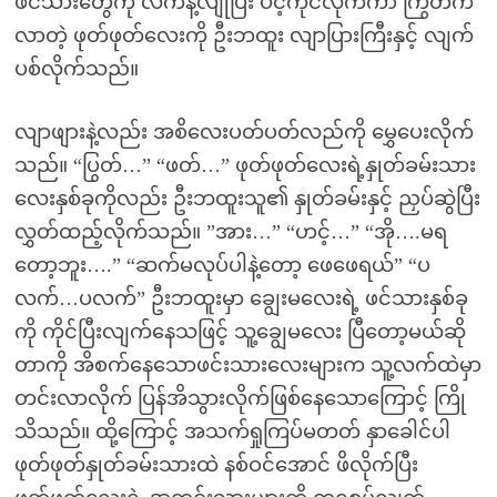
ဖင်သားတွေကို လက်နဲ့လျိုပြီး ပင့်ကိုင်လိုက်ကာ ကြွတက်
လာတဲ့ ဖုတ်ဖုတ်လေးကို ဦးဘထူး လျာပြားကြီးနှင့် လျက်
ပစ်လိုက်သည်။
လျာဖျားနဲ့လည်း အစိလေးပတ်ပတ်လည်ကို မွှေပေးလိုက်
သည်။ “ပြွတ်…” “ဖတ်…” ဖုတ်ဖုတ်လေးရဲ့နှုတ်ခမ်းသား
လေးနှစ်ခုကိုလည်း ဦးဘထူးသူ၏ နှုတ်ခမ်းနှင့် ညှပ်ဆွဲပြီး
လွှတ်ထည့်လိုက်သည်။ ”အား…” “ဟင့်…” “အို….မရ
တော့ဘူး….” “ဆက်မလုပ်ပါနဲ့တော့ ဖေဖေရယ်” “ပ
လက်…ပလက်” ဦးဘထူးမှာ ချွေးမလေးရဲ့ ဖင်သားနှစ်ခု
ကို ကိုင်ပြီးလျက်နေသဖြင့် သူ့ချွေမလေး ပြီတော့မယ်ဆို
တာကို အိစက်နေသောဖင်းသားလေးများက သူ့လက်ထဲမှာ
တင်းလာလိုက် ပြန်အိသွားလိုက်ဖြစ်နေသောကြောင့် ကြို
သိသည်။ ထို့ကြောင့် အသက်ရှုကြပ်မတတ် နှာခေါင်ပါ
ဖုတ်ဖုတ်နှုတ်ခမ်းသားထဲ နစ်ဝင်အောင် ဖိလိုက်ပြီး