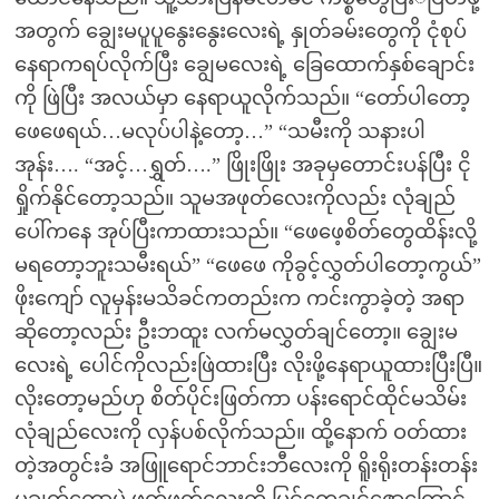
အတွက် ချွေးမပူပူနွေးနွေးလေးရဲ့ နှုတ်ခမ်းတွေကို ငုံစုပ်
နေရာကရပ်လိုက်ပြီး ချွေမလေးရဲ့ ခြေထောက်နှစ်ချောင်း
ကို ဖြဲပြီး အလယ်မှာ နေရာယူလိုက်သည်။ “တော်ပါတော့
ဖေဖေရယ်…မလုပ်ပါနဲ့တော့…” “သမီးကို သနားပါ
အုန်း…. “အင့်…ရွှတ်….” ဖြိုးဖြိုး အခုမှတောင်းပန်ပြီး ငို
ရှိုက်နိုင်တော့သည်။ သူမအဖုတ်လေးကိုလည်း လုံချည်
ပေါ်ကနေ အုပ်ပြီးကာထားသည်။ “ဖေဖေ့စိတ်တွေထိန်းလို့
မရတော့ဘူးသမီးရယ်” “ဖေဖေ ကိုခွင့်လွှတ်ပါတော့ကွယ်”
ဖိုးကျော် လူမှန်းမသိခင်ကတည်းက ကင်းကွာခဲ့တဲ့ အရာ
ဆိုတော့လည်း ဦးဘထူး လက်မလွှတ်ချင်တော့။ ချွေးမ
လေးရဲ့ ပေါင်ကိုလည်းဖြဲထားပြီး လိုးဖို့နေရာယူထားပြီးပြီ။
လိုးတော့မည်ဟု စိတ်ပိုင်းဖြတ်ကာ ပန်းရောင်ထိုင်မသိမ်း
လုံချည်လေးကို လှန်ပစ်လိုက်သည်။ ထို့နောက် ဝတ်ထား
တဲ့အတွင်းခံ အဖြူရောင်ဘာင်းဘီလေးကို ရိူးရိုးတန်းတန်း