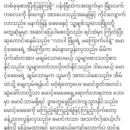
တစ်ခုခုစားပြီးပြန်ကြစို့” ပန်းခြံထဲကအထွက်မှာ ဖြိုးလက်
ကလေးကို ဖိုးကျော် အားပေးသည့်အနေဖြင့် ကိုင်လျောက်
လာသည်။ မနက်ဖြန် ဖေဖေနှင့် သူ့ချစ်သူလေးဖြိုးတို့
တွေ့ဆုံမှုမှာ အဆင်ပြေပါစေလို့လည်း ရင်ထဲမှာ ကြိတ်ပြီး
ဆုတောင်းနေမိသည်။ “လာပါ ဖြိုးရဲ့ မကြောက်ပါနဲ့” မော
င့်ဖေဖေရဲ့ အိမ်ကြီးက ခမ်းနားလွန်းလှသည်။ မိမိက
ပိုက်ဆံတအား မချမ်းသာပေမယ့် သူများစားသလိုစား
နိုင်သည်။ သူများဝတ်သလိုဝတ်နိုင်သည်။ ဒါပေမယ့် မော
င့်ဖေဖေရဲ့ ချမ်းသာမှုက သူမကို အားငယ်စေသည်။ အိမ်
ထဲသို့ ချေလှမ်းရန်ပင် မဝံ့ရဲတော့ပေ။ မောင်ဇွတ်အတင်း
ဆွဲခေါ်လာလို့သာ မောင့်ဖေဖေရှေ့ရောက်လာရတာ။ ဘေး
မှာ မောင်သာမရှိရင် ဒူးတွေခွေပြီးလဲကျသွားနိုင်သည်။
မောင့်ဖေဖေကို မကြည့်ရဲကြည့်ရဲဖြင့်ကြည့်လိုက်တော့
ခန့်ညားလွန်းလှသည်။ မောင်ကသာ အသက်ငါ့ဆယ့်ငါး
နှစ်လို့ ပြောမထားရင် လေးဆယ်ကျော်လောက်ပဲ ထင်ရ