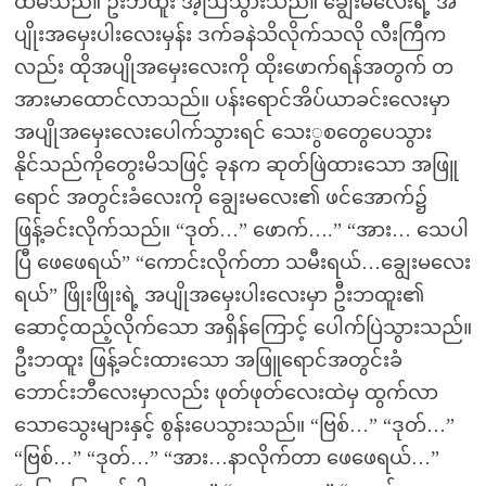
ထိမိသည်။ ဦးဘထူး အံ့ဩသွားသည်။ ချွေးမလေးရဲ့ အ
ပျိုးအမှေးပါးလေးမှန်း ဒက်ခနဲသိလိုက်သလို လီးကြီက
လည်း ထိုအပျိုအမှေးလေးကို ထိုးဖောက်ရန်အတွက် တ
အားမာထောင်လာသည်။ ပန်းရောင်အိပ်ယာခင်းလေးမှာ
အပျိုအမှေးလေးပေါက်သွားရင် သေးွစတွေပေသွား
နိုင်သည်ကိုတွေးမိသဖြင့် ခုနက ဆုတ်ဖြဲထားသော အဖြူ
ရောင် အတွင်းခံလေးကို ချွေးမလေး၏ ဖင်အောက်၌
ဖြန့်ခင်းလိုက်သည်။ “ဒုတ်…” ဖောက်….” “အား… သေပါ
ပြီ ဖေဖေရယ်” “ကောင်းလိုက်တာ သမီးရယ်…ချွေးမလေး
ရယ်” ဖြိုးဖြိုးရဲ့ အပျိုအမှေးပါးလေးမှာ ဦးဘထူး၏
ဆောင့်ထည့်လိုက်သော အရှိန်ကြောင့် ပေါက်ပြဲသွားသည်။
ဦးဘထူး ဖြန့်ခင်းထားသော အဖြူရောင်အတွင်းခံ
ဘောင်းဘီလေးမှာလည်း ဖုတ်ဖုတ်လေးထဲမှ ထွက်လာ
သောသွေးများနှင့် စွန်းပေသွားသည်။ “ဗြစ်…” “ဒုတ်…”
“ဗြစ်…” “ဒုတ်…” “အား…နာလိုက်တာ ဖေဖေရယ်…”