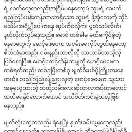
ရဲ့ လက်တွေကလည်းအငြိမ်မနေတော့ပဲ သူမရဲ့ လဖက်
ရည်ကြမ်းပန်းကန်သာသာရှိသော သူမရဲ့ နို့အုံလေးကို ထိုင်
မသိမ်းအင်္င်္ကျီပေါ်ကနေ ဆုပ်ကိုင်လိုက်၊ ပွတ်သပ်လိုက်၊
နယ်လိုက်လုပ်နေသည်။ မောင် တစ်ခါမှ မထိမကိုင်ခဲ့တဲ့
နေရာတွေကို မောင့်ဖေဖေက အငမ်းမရကိုင်တွယ်နေတော့
စိတ်ထဲမှာလည်း ဝမ်းနည်းတာလိုလို သာယာမိတာလိုလို
ဖြစ်နေရပြီ။။ မောင့်စောင့်ထိန်းသမျှကို မောင့်ဖေဖေက
တစ်ရက်တည်း တစ်ခုပြီးတစ်ခု ဖျက်စီးပစ်ဖို့ကြိုးစားနေ
တယ်။ တည်ကြည်ခန့်ညားလှတဲ့ မောင့်ဖေဖေက သူ့သား
အခုမှယူထားတဲ့ သတို့သမီးလေးဆိုတာလားဆိုတာတောင်
သတိမရနိုင်လောက်အောင် အသိစိတ်ကင်းမဲ့သလိုဖြစ်
နေသည်။
မျက်လုံးတွေကလည်း ရဲနေပြီး နှုတ်းခမ်းမွှေးတွေလည်း
ထောင်နေသည်။ သူ့သားပြန်မလာခင် ကိစ္စတွေပြးီပြတ်ဖို့