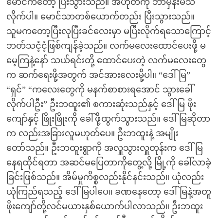
မောင်ကတော့ ပြီးသွားသည်။ အဟုတ်ကို ဘာမှန်းမသိ
လိုက်ပါ။ မောင်သာတစ်ယောက်တည်း ပြီးသွားသည်။
သူမကတော့ပြီးလုပြီးခင်လေးမှာ မပြီးလိုက်ရသောကြောင့်
ဘတ်သငံ့ငံ့ဖြစ်ကျန်ခဲ့သည်။ လက်မလေးထောင်ပေးဖို့ မ
မေ့ကြနဲ့နော် သယ်ရင်းတို့ ထောင်ပေးတဲ့ လက်မလေးတွေ
က ဆက်ရေးဖို့အတွက် အင်အားလေးမို့ပါ။ “ဒေါ်မြ”
“ရှင်” “ကလေးတွေကို မနက်စာစားရအောင် သွားခေါ်
လိုက်ပါဦး” ဦးဘထူး၏ စကားဆုံးသည်နှင့် ဒေါ်မြ ဖိုး
ကျော်နှင့် ဖြိုးဖြိုးကို ခေါ်ဖို့ထွက်သွားသည်။ ဒေါ်မြဆိုတာ
က လည်းအခြားလူမဟုတ်ပေ။ ဦးဘထူးနဲ့ အမျိုး
တော်သည်။ ဦးဘထူးရွာကို အလှူသွားလှူတုန်းက ဒေါ်မြ
နေရထိုင်ရတာ အဆင်မပြေတာကိုတွေ့လို့ မြို့ကို ခေါ်လာခဲ့
ခြင်းဖြစ်သည်။ အိမ်မှုကိစ္စလည်းနိုင်နင်းသည်။ ယုံလည်း
ယုံကြည်ရသည့် ဒေါ်မြပါပေ။ ခဏနေတော့ ဒေါ်မြနဲ့အတူ
ဖိုးကျော်တို့လင်မယားနှစ်ယောက်ပါလာသည်။ ဦးဘထူး