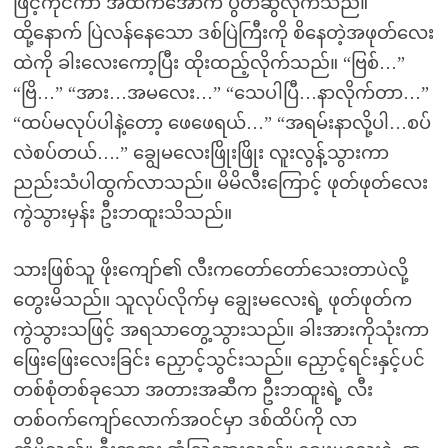
ဖြင့်ကိုင်ကာ အထက်အောက် ပွတ်ဆွဲလိုက်သည်။
ထို့နောက် ပြဲလန်နေသော ဒစ်ပြဲကြီးကို စိနေတဲ့အဖုတ်လေး
ထဲကို ခါးလေးကော့ပြီး ထိုးထည့်လိုက်သည်။ “ဗြစ်…”
“ဗြိ…” “အား…အမလေး…” “သေပါပြီ…နာလိုက်တာ…”
“ထပ်မလုပ်ပါနဲ့တော့ ဖေဖေရယ်…” “အရမ်းနာလို့ပါ…စပ်
လဲစပ်တယ်….” ချွေမလေးဖြိုးဖြိုး လူးလွန့်သွားကာ
ညည်းသံပါထွက်လာသည်။ မိမိလီးကြောင့် ဖုတ်ဖုတ်လေး
ကွဲသွားမှန်း ဦးဘထူးသိသည်။
သားဖြစ်သူ ဖိုးကျော်၏ လီးကတော်တော်သေးတာပဲလို့
တွေးမိသည်။ သူလုပ်လိုက်မှ ချွေးမလေးရဲ့ ဖုတ်ဖုတ်က
ကွဲသွားသဖြင့် အရသာတွေ့သွားသည်။ ခါးအားကိုသုံးကာ
ဖြေးဖြေးလေးခြင်း ညှောင့်သွင်းသည်။ ညှောင့်ရင်းနှင့်ပင်
တစ်စုံတစ်ခုသော အတားအဆီက ဦးဘထူးရဲ့ လီး
တစ်ဝက်ကျော်လောက်အဝင်မှာ ဒစ်ထိပ်ကို လာ