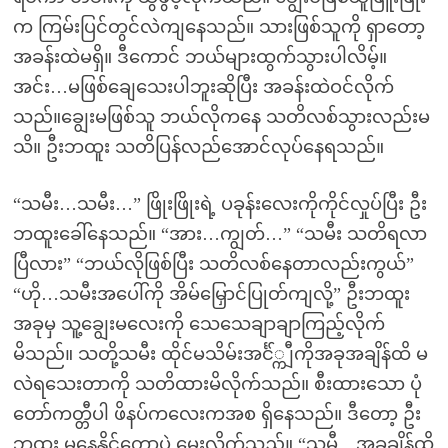
က ကြမ်းပြင်တွင်လဲကျနေသည်။ သားဖြစ်သူကို ရှာတော့
အခန်းထဲမရှိ။ ဒီကောင် ဘယ်များထွက်သွားပါလိမ့်။
အင်း…မဖြစ်ချေသေးပါဘူးဆိုပြီး အခန်းထဲဝင်လိုက်
သည်။ချွေးမဖြစ်သူ ဘယ်လိုကနေ သတိလစ်သွားလည်းမ
သိ။ ဦးဘထူး သတိပြန်လည်အောင်လုပ်နေရသည်။
“သမီး…သမီး…” ဖြိုးဖြိုးရဲ့ ပခုန်းလေးကိုကိုင်လှုပ်ပြီး ဦး
ဘထူးခေါ်နေသည်။ “အား…ကျွတ်…” “သမီး သတိရလာ
ပြီလား” “ဘယ်လိုဖြစ်ပြီး သတိလစ်နေတာလည်းကွယ်”
“ဟို…သမီးအပေါ်ကို အိမ်မြှောင်ပြုတ်ကျလို့” ဦးဘထူး
အခုမှ သူ့ချွေးမလေးကို သေသေချာချာကြည့်လိုက်
မိသည်။ သတို့သမီး ထိုင်မသိမ်းအင်္င်္ကျီကိုအခုအချိန်ထိ မ
လဲရသေးတာကို သတိထားမိလိုက်သည်။ စီးထားသော ပုံ
တော်ကတ္တီပါ ဖိနပ်ကလေးကအစ ရှိနေသည်။ ဒီတော့ ဦး
ဘထူး မနေနိုင်တော့ပဲ မေးလိုက်သည်။ “သမီ…အခုချိန်ထိ