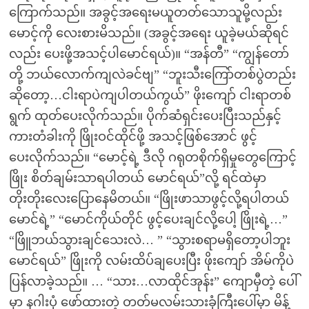
ကြောက်သည်။ အခွင့်အရေးမယူတတ်သောသူမို့လည်း
မောင့်ကို လေးစားမိသည်။ (အခွင့်အရေး ယူခဲ့မယ်ဆိုရင်
လည်း ပေးဖို့အသင့်ပါမောင်ရယ်)။ “အန်တီ” “ကျွန်တော်
တို့ ဘယ်လောက်ကျလဲခင်ဗျ” “ဘူးသီးကြော်တစ်ပွဲတည်း
ဆိုတော့…ငါးရာပဲကျပါတယ်ကွယ်” ဖိုးကျော် ငါးရာတစ်
ရွက် ထုတ်ပေးလိုက်သည်။ ပိုက်ဆံရှင်းပေးပြီးသည်နှင့်
ကားတံခါးကို ဖြိုးဝင်ထိုင်ဖို့ အသင့်ဖြစ်အောင် ဖွင့်
ပေးလိုက်သည်။ “မောင့်ရဲ့ ဒီလို ဂရုတစိုက်ရှိမှုတွေကြောင့်
ဖြိုး စိတ်ချမ်းသာရပါတယ် မောင်ရယ်”လို့ ရင်ထဲမှာ
တိုးတိုးလေးပြောနေမိတယ်။ “ဖြိုးဖာသာဖွင့်လို့ရပါတယ်
မောင်ရဲ့” “မောင်ကိုယ်တိုင် ဖွင့်ပေးချင်လို့ပေါ့ ဖြိုးရဲ့…”
“ဖြိူဘယ်သွားချင်သေးလဲ… ” “သွားစရာမရှိတော့ပါဘူး
မောင်ရယ်” ဖြိုးကို လမ်းထိပ်ချပေးပြီး ဖိုးကျော် အိမ်ကိုပဲ
ပြန်လာခဲ့သည်။ … “သား…လာထိုင်အုန်း” ကျောမှီတဲ့ ပေါ်
မှာ နဂါးပုံ ဖော်ထားတဲ့ တတ်မလမ်းသားခုံကြီးပေါ်မှာ မိန့်