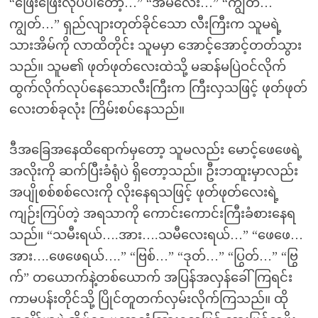
“ဖြေးဖြေးလုပ်ပါတော့…” “အမလေး…” “ကျွတ်…
ကျွတ်…” ရှည်လျားတုတ်ခိုင်သော လီးကြီးက သူမရဲ့
သားအိမ်ကို လာထိတိုင်း သူမမှာ အောင့်အောင့်တတ်သွား
သည်။ သူမ၏ ဖုတ်ဖုတ်လေးထဲသို့ မဆန်မပြဲဝင်လိုက်
ထွက်လိုက်လုပ်နေသောလီးကြီးက ကြီးလှသဖြင့် ဖုတ်ဖုတ်
လေးတစ်ခုလုံး ကြိမ်းစပ်နေသည်။
ဒီအခြေအနေထိရောက်မှတော့ သူမလည်း မောင့်ဖေဖေရဲ့
အလိုးကို ဆက်ပြီးခံရုံပဲ ရှိတော့သည်။ ဦးဘထူးမှာလည်း
အပျိုစစ်စစ်လေးကို လိုးနေရသဖြင့် ဖုတ်ဖုတ်လေးရဲ့
ကျဉ်းကြပ်တဲ့ အရသာကို ကောင်းကောင်းကြီးခံစားနေရ
သည်။ “သမီးရယ်….အား….သမီလေးရယ်…” “ဖေဖေ…
အား….ဖေဖေရယ်….” “ဗြစ်…” “ဒုတ်…” “ပြွတ်…” “ဗြွ
က်” တယောက်နဲ့တစ်ယောက် အပြန်အလှန်ခေါ်ကြရင်း
ကာမပန်းတိုင်သို့ ပြိုင်တူတက်လှမ်းလိုက်ကြသည်။ ထို