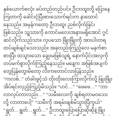
နှစ်ယောက်စလုံး ခပ်တည်တည်ပင်။ ဦးဘထူးတို့ ပြောနေ
ကြတာကို ခေါင်းငုံပြီးစားသောက်ရင်းက နာထောင်
နေသည်။ အမှန်ကတော့ ဦးဘထူး ညစ်လိုက်ခြင်း
ဖြစ်သည်။ သူ့သားကို ကောင်မလေးအနားမရှိအောင် ဂွင်
ဆင်လိုက်သည်သာ။ လှပသော ဖြိုးဖြိုးကို အားပါးတရ
ထပ်ချစ်ချင်သေးသည်။ အခုလည်းကြည့်လေ မနက်စာ
စားပြီး ထသွားသော ချွေးမဖြစ်သူရဲ့ နောက်ပိုင်းအလှကို
တပ်မက်စွာလိုက်ကြည့်နေသည်။ မနေ့က အဖြစ်အပျက်
တွေပြန်တွေးမိတော့ လီးကတောင်လာပြန်သည်။
“ကလစ်..” တံခါးဖွင့်သံ တိုးတိုးလေးကြားလိုက်လို့ ဖြုးဖြိုး
အိပ်ရင်းလှည့်ကြည့်မိသည်။ “ဟင်…” “ဖေဖေ…” “ဘာ
လာလုပ်တာလည်း…” “သမီးလေးကို ချစ်ရတာမဝသေး
လို့ လာတာပေါ့” “သမီးကို အရမ်းချစ်မိသွားပြီကွယ်”
“ရွှတ်…ရွှတ်…ရွှတ်…” ဦးဘထူးပြောပြောဆိုဆိုနဲ့ ဖြိုး