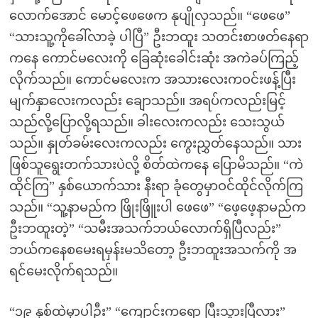
လောက်အောင် မောင့်ဖေဖေက နုပျိုလှသည်။ “ဖေဖေ”
“သားသူ့ကိုခေါ်လာခဲ့ ပါပြီ” ဦးဘထူး သတင်းစာဖတ်နေရာ
ကနေ ကောင်မလေးကို ခြေဆုံးခေါင်းဆုံး အကဲခပ်ကြည့်
လိုက်သည်။ ကောင်မလေးက အသားလေးကဝင်းဖန့်ပြီး
မျက်နှာလေးကလည်း ချောသည်။ အရပ်ကလည်းမြင့်
သည်လို့ပြောလို့ရသည်။ ခါးလေးကလည်း သေးသွယ်
သည်။ နှုတ်ခမ်းလေးကလည်း ကွေးညွှတ်နေသည်။ သား
ဖြစ်သူရွေးတက်သားပဲလို့ စိတ်ထဲကနေ ပြောမိသည်။ “ကဲ
ထိုင်ကြ” နှစ်ယောက်သား နီးရာ ခုံတွေမှာဝင်ထိုင်လိုက်ကြ
သည်။ “သူ့နာမည်က ဖြိုးဖြိူးပါ ဖေဖေ” “ဖေ့ဖေ့နာမည်က
ဦးဘထူးတဲ့” “သမီးအသက်ဘယ်လောက်ရှိပြီလည်း”
ဘယ်ကနေစမေးရမှန်းမသိတော့ ဦးဘထူးအသက်ကို အ
ရင်မေးလိုက်ရသည်။
“၁၉ နှစ်ထဲမှာပါဦး” “ကျောင်းကရော ပြီးသွားပြီလား”