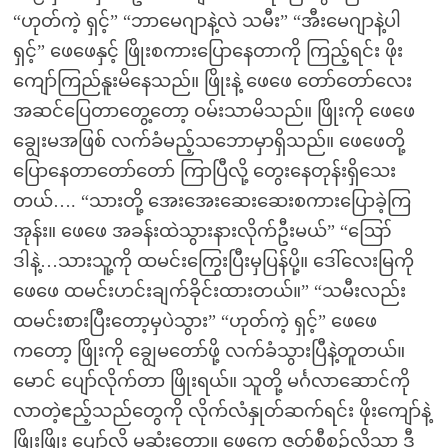
“ဟုတ်ကဲ့ ရှင့်” “ဘာမေဂျာနဲ့လဲ သမီး” “အီးမေဂျာနဲ့ပါ
ရှင့်” ဖေဖေနှင့် ဖြိုးစကားပြောနေတာကို ကြည့်ရင်း ဖိုး
ကျော်ကြည်နူးမိနေသည်။ ဖြိုးနဲ့ ဖေဖေ တော်တော်လေး
အဆင်ပြေတာတွေ့တော့ ဝမ်းသာမိသည်။ ဖြိုးကို ဖေဖေ
ချွေးမအဖြစ် လက်ခံမည့်သဘောမှာရှိသည်။ ဖေဖေတို့
ပြောနေတာတော်တော် ကြာပြီလို့ တွေးနေတုန်းရှိသေး
တယ်…. “သားတို့ အေးအေးဆေးဆေးစကားပြောခဲ့ကြ
အုန်း။ ဖေဖေ အခန်းထဲသွားနားလိုက်ဦးမယ်” “ဪ
ဒါနဲ့…သားသူ့ကို ထမင်းကြွေးပြီးမှပြန်ပို့။ ဒေါ်လေးမြကို
ဖေဖေ ထမင်းဟင်းချက်ခိုင်းထားတယ်။” “သမီးလည်း
ထမင်းစားပြီးတော့မှပဲသွား” “ဟုတ်ကဲ့ ရှင့်” ဖေဖေ
ကတော့ ဖြိုးကို ချွေမတော်ဖို့ လက်ခံသွားပြီနဲ့တူတယ်။
မောင် ပျော်လိုက်တာ ဖြိုးရယ်။ သူတို့ မင်္ဂလာဆောင်ကို
လာတဲ့ဧည့်သည်တွေကို လိုက်လံနှုတ်ဆက်ရင်း ဖိုးကျော်နဲ့
ဖြိုးဖြိုး ပျော်လို့ မဆုံးတော့။ ဖေကေ ဇွတ်စီစဉ်လို့သာ ဒီ