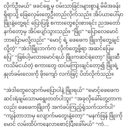
လိုက်ဦးမယ်” ဖခင်ရှေ့မှ ဝမ်းသာခြင်းများစွာနဲ့ မိမိအခန်း
ရှိရာသို့ ခြေလှေမ်းတွေဦးတည်လိုက်သည်။ အိပ်ယာပေါ်မှာ
ဖြိုးနဲ့တွေ့ရင် ပြောပြဖို့ စကားတွေစဉ်းစားရင်း ညအတော်
နက်တော့မှ အိပ်ပျော်သွားသည်။ “ဖြိုး” “ပြောလေမောင်
ဘာပြောမလို့လည်း” “မောင့် ရဲ့ ဖေဖေက ဖြိုးကိုတွေ့ချင်
လို့တဲ့” “အဲဒါဖြိုးဘက်က လိုက်တွေ့ဖို့ရာ အဆင်ပြေမ
ပြေ” “ဖြစ်ပါ့မလားမောင်ရယ် ဖြိုးကဆင်ရဲတော့” ဖြိုးဆီ
ကသိမ်ငယ်တဲ့ စကားတွေ ထပ်မကြားချင်တော့၍ ဖြိုးရဲ့
နှုတ်ခမ်းလေးကို ဖိုးကျော် လက်ဖြင့် ပိတ်လိုက်သည်။
“အဲဒါတွေလျောက်မပြောပါနဲ့ ဖြိုးရယ်” “မောင့်ဖေဖေက
ဆင်းရဲချမ်းသာမရွေးတတ်ပါဘူး” “အခုလိုခေါ်တွေ့တာက
လည်း ဖေဖေကဖြိုးကို အကဲခပ်ကြည့်ရုံသက်သက်ပါ”
“ကျန်တာဘာမှ လျောက်မတွေးနဲ့တော့” “မနက်ဖြန် ဖြိုးကို
မောင် လမ်းထိပ်ကနေလာစောင့်ပြီးခေါ်မယ်” “ကဲ…