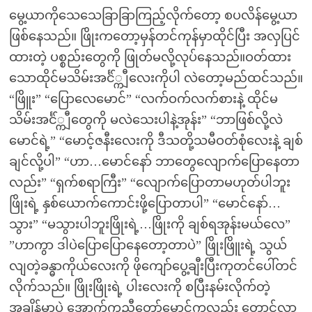
မွေ့ယာကိုသေသေခြာခြာကြည့်လိုက်တော့ စပလိန်မွေ့ယာ
ဖြစ်နေသည်။ ဖြိုးကတော့မှန်တင်ကုန်မှာထိုင်ပြီး အလှပြင်
ထားတဲ့ ပစ္စည်းတွေကို ဖြုတ်မလို့လုပ်နေသည်။ဝတ်ထား
သောထိုင်မသိမ်းအင်္င်္ကျီလေးကိုပါ လဲတော့မည်ထင်သည်။
“ဖြိူး” “ပြောလေမောင်” “လက်ဝက်လက်စားနဲ့ ထိုင်မ
သိမ်းအင်္င်္ကျီတွေကို မလဲသေးပါနဲ့အုန်း” “ဘာဖြစ်လို့လဲ
မောင်ရဲ့” “မောင့်ဇနီးလေးကို ဒီသတို့သမီဝတ်စုံလေးနဲ့ ချစ်
ချင်လို့ပါ” “ဟာ…မောင်နော် ဘာတွေလျောက်ပြောနေတာ
လည်း” “ရှက်စရာကြီး” “လျောက်ပြောတာမဟုတ်ပါဘူး
ဖြိုးရဲ့ နှစ်ယောက်ကောင်းဖို့ပြောတာပါ” “မောင်နော်…
သွား” “မသွားပါဘူးဖြိုးရဲ့…ဖြိုးကို ချစ်ရအုန်းမယ်လေ”
”ဟာကွာ ဒါပဲပြောပြောနေတော့တာပဲ” ဖြိုးဖြိူးရဲ့ သွယ်
လျတဲ့ခန္ဓာကိုယ်လေးကို ဖိုကျော်ပွေ့ချီးပြီးကုတင်ပေါ်တင်
လိုက်သည်။ ဖြိုးဖြိုးရဲ့ ပါးလေးကို စပြီးနမ်းလိုက်တဲ့
အချိန်မှာပဲ အောက်ကညီတော်မောင်ကလည်း တောင်လာ