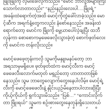
ဖြိုးဖြိုးကို လှမ်းခေါ်လိုက်သည်။ “မောင် ဘာလို့အများကြီး
သောက်လာတာလည်း” “နည်းနည်းလေးပါ….ဖြိုးရဲ့”
အခန်းထဲရောက်တဲ့အထိ မောင့်ကိုတွဲခေါ်လာခဲ့သည်။ မော
င့်ဆီက အရက်နံ့တွေကလည်း နံစော်နေသည်။ အခန်းထဲ
ရောက်တော့ မောင်က ဖြိုးကို မွေ့ယာပေါ်လှဲချပြီး ထဘီ
လှန်ကာ စောစောကမှဖေဖေလိုးသွားခဲ့တဲ့ စောက်ဖုတ်လေး
ကို မောင်က တန်းလိုးသည်။
မောင့်ဖေဖေ့တုန်းကလို သူမကိုမနှူးမနပ်တော့ ဘာ
အရသာမှမရှိပေ။ ဖုတ်ဖုတ်ထဲက မောင့်လီးက မောင့်
ဖေဖေလီးလောက်မတုတ် မရှည်တော့ ဟာတာတာဖြစ်
နေသည်။ သူမ ဘာတွေလျောက်တွေးနေပါလိမ့်။ မောင့်ရဲ့
လီးကို မောင့်ဖေဖေလီးနဲ့ နှိုင်းယှဉ်မိနေတာပါလားဆိုပြီး
ကိုယ့်ကိုယ်ကို ရှက်သွားမိသည်။ “ပြစ်…” “ကောင်းလိုက်
တာ ဖြိုးရယ်” သူမက စဉ်းစားတွေးနေတုန်းရှိသေးတယ်