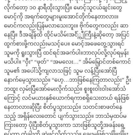
လိုက်တော့ ၁၀ နာရီထိုးသွားပြီ။ မောင့်သူငယ်ချင်းတွေ
မောင့်ကို အရက်တွေများမူးအောင်တိုက်နေတာလား။
မောင်ကလည်းပြန်မလာသေးဘူး။ ဗိုက်တွေကလည်း ဆာ
နေပြီ။ ဒီအချိန်ထိ ထိုင်မသိမ်းအင်္င်္ကျီကြီးနဲ့ဆိုတော့ အပြင်
ထွက်စားဖို့ကလည်းမသင့်ပေ။ မောင့်အဖေတွေ့သွားရင်
သူမကို ရူးသွားပြီ ထင်ရင်အခက်ပါ။ဘာလုပ်လို့လုပ်ရမှန်း
မသိပါ။ “ဝှီး” “ဖုတ်” “အမလေး…” အိမ်မြှောင်တစ်ကောင်
သူမ၏ အပေါ်သို့ကျလာသဖြင့် သူမ လန့်ပြီးအော်ပြီ
နောက်မေ့သွားသည်။ “ဟေ့…ဘာဖြစ်နေကြတာလည်း” ဦး
ဘထူး လှမ်းပြီအော်မေးလိုက်သည်။ စူးစူးဝါးဝါးအော်သံ
ကြောင့် လင်မယားနှစ်ယောက်ရကာစရှိသေးတယ် ရန်ဖြစ်
နေတာလားဆိုပြီး စိတ်ပူသွားသည်။ သတင်းစာဖတ်နေ
သည့် အရှိန်လေးတောင် ပျက်သွားသည်။ ဘာသံမှထပ်မ
ကြားတော့ ပိုပြီးစိတ်ပူသွားကာ သားဖြစ်သူတို့အခန်းရှေ့
ရပ်ကာ တံခါးကို ဆွဲဖွင့်လိုက်သည်။ ချွေးမဖြစ်သူဖြိူးဖြိုး