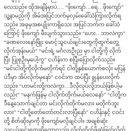
လေသည်။ ထိုအချိန်မှာပဲ…. “ဖိုးကျော်…ရေ…ဖိုးကျော်”
သူ့နာမည်ကို အိမ်အပြင်ဘက်မှလှမ်းခေါ်သံကြားလိုက်ရ
သည်။ အခုမှအစပျိုးကာရှိသေး အပြင်ဘက်က ခေါ်သံ
ကြောင့် ဖိုးကျော် ဖီးပျက်သွားသည်။ “ဟေး…ဘာလဲကွာ”
“ခဏလေးနော်ဖြိုး မောင့်သူငယ်ချင်းတွေကိုထွက်တွေ့
လိုက်အုန်းမယ်” “မင်းရဲ့ မင်္ဂလာဦးည မှာ ငါတို့ကို လိုက်
ပြီး ပြုစုဦးမှပေါ့ကွ” ငဟိန်းက စပြီးပြောလိုက်သည်။
“မင်းငါတို့ကိုလိုက်မတိုက်ရင် ငါတို့နှစ်ယောက်စလုံး မပြန်
ပဲဒီမှာ အိပ်လိုက်မှနော်” ငဝင်းက ထပ်ပြီး ချွန်ပေးလိုက်
သည်။ “ဟာမင်းတို့ကလဲကွာ…ဒီလိုလုပ်လို့ဘယ်ဖြစ်ပါ့မ
လည်း” “မနက်ဖြန်မှ ငါလိုက်တိုက်မယ်လေနော်” “ငါတို့က
ဒီနေ့သောက်ချင်တာ မင်းလိုက်တိုက်မလား မတိုက်ဘူး
လား” “ငါတို့တော်တော်တင်းလာပြီနော်” ငဟိန်းနှင့် ငဝင်း
တို့ စိတ်ဆိုးမှာကို ဖိုးကျော်မလိုချင်ပါ။ အချစ်ဆုံး
သူငယ်ချင်းတွေဆိုတော့လည်း လိုက်တိုက်ဖို့ဆုံဖြတ်လိုက်