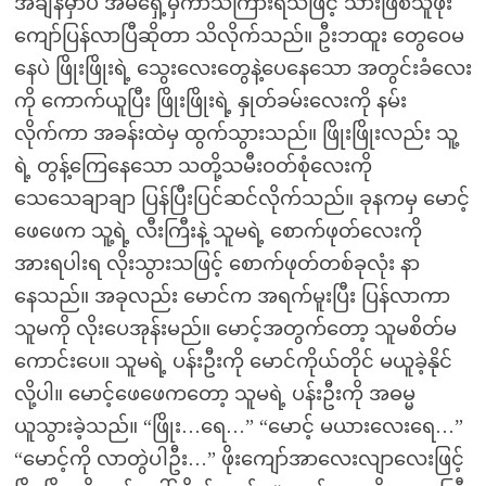
အချိန်မှာပဲ အိမ်ရှေ့မှကာသံကြားရသဖြင့် သားဖြစ်သူဖိုး
ကျော်ပြန်လာပြီဆိုတာ သိလိုက်သည်။ ဦးဘထူး တွေဝေမ
နေပဲ ဖြိုးဖြိုးရဲ့ သွေးလေးတွေနဲ့ပေနေသော အတွင်းခံလေး
ကို ကောက်ယူပြီး ဖြိုးဖြိုးရဲ့ နှုတ်ခမ်းလေးကို နမ်း
လိုက်ကာ အခန်းထဲမှ ထွက်သွားသည်။ ဖြိုးဖြိုးလည်း သူ့
ရဲ့ တွန့်ကြေနေသော သတို့သမီးဝတ်စုံလေးကို
သေသေချာချာ ပြန်ပြီးပြင်ဆင်လိုက်သည်။ ခုနကမှ မောင့်
ဖေဖေက သူ့ရဲ့ လီးကြီးနဲ့ သူမရဲ့ စောက်ဖုတ်လေးကို
အားရပါးရ လိုးသွားသဖြင့် စောက်ဖုတ်တစ်ခုလုံး နာ
နေသည်။ အခုလည်း မောင်က အရက်မူးပြီး ပြန်လာကာ
သူမကို လိုးပေအုန်းမည်။ မောင့်အတွက်တော့ သူမစိတ်မ
ကောင်းပေ။ သူမရဲ့ ပန်းဦးကို မောင်ကိုယ်တိုင် မယူခဲ့နိုင်
လို့ပါ။ မောင့်ဖေဖေကတော့ သူမရဲ့ ပန်းဦးကို အဓမ္မ
ယူသွားခဲ့သည်။ “ဖြိုး…ရေ…” “မောင့် မယားလေးရေ…”
“မောင့်ကို လာတွဲပါဦး…” ဖိုးကျော်အာလေးလျာလေးဖြင့်