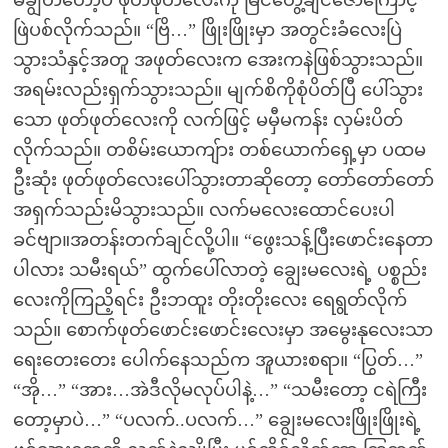
မချွတ်တော့ပဲ ဖုတ်ဖုတ်လေးကို မြင်တွေ့ချင်ဇောကြောင့်
ဖြဲပစ်လိုက်သည်။ “ဗြိ…” ဖြိုးဖြိုးမှာ အတွင်းခံလေးပြဲ
သွားသံနှင့်အတူ အဖုတ်လေးက အေးကနဲဖြစ်သွားသည်။
အရမ်းလည်းရှက်သွားသည်။ မျက်စိကိုစုံပိတ်ပြီ ပေါ်သွား
သော ဖုတ်ဖုတ်လေးကို လက်ဖြင့် မမှီမကန်း လှမ်းပိတ်
လိုက်သည်။ တစိမ်းယောကျ်ား တစ်ယောက်ရှေ့မှာ ပထမ
ဦးဆုံး ဖုတ်ဖုတ်လေးပေါ်သွားတာဆိုတော့ တော်တော်တော်
အရှက်သည်းမိသွားသည်။ လက်မလေးထောင်ပေးပါ
ခင်ဗျာ။အတန်းတက်ချင်လို့ပါ။ “ဖွေးသန့်ပြီးဖောင်းနေတာ
ပါလား သမီးရယ်” ထွက်ပေါ်လာတဲ့ ချွေးမလေးရဲ့ ပစ္စည်း
လေးကိုကြညိ့ရင်း ဦးဘထူး တိုးတိုးလေး ရေရွတ်လိုက်
သည်။ စောက်ဖုတ်ဖောင်းဖောင်းလေးမှာ အမွေးနုလေးသာ
ရေးတေးတေး ပေါက်နေသည်က အူယားစရာ။ “ပြွတ်…”
“အို…” “အား…အဲဒီလိုမလုပ်ပါနဲ့…” “သမီးတော့ ငရဲကြီး
တော့မှာပဲ…” “ပလက်..ပလက်…” ချွေးမလေးဖြိုးဖြိုးရဲ့