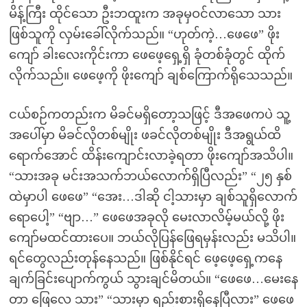
မိန့်ကြီး ထိုင်သော ဦးဘထူးက အခုမှဝင်လာသော သား
ဖြစ်သူကို လှမ်းခေါ်လိုက်သည်။ “ဟုတ်ကဲ့…ဖေဖေ” ဖိုး
ကျော် ခါးလေးကိုင်းကာ ဖေဖေ့ရှေ့ရှိ ခုံတစ်ခုံတွင် ထိုက်
လိုက်သည်။ ဖေဖေ့ကို ဖိုးကျော် ချစ်ကြောက်ရိုသေသည်။
ငယ်စဉ်ကတည်းက မိခင်မရှိတော့သဖြင့် ဒီအဖေကပဲ သူ့
အပေါ်မှာ မိခင်လိုတစ်မျိုး ဖခင်လိုတစ်မျိုး ဒီအရွယ်ထိ
ရောက်အောင် ထိန်းကျောင်းလာခဲ့ရတာ ဖိုးကျော်အသိပါ။
“သားအခု မင်းအသက်ဘယ်လောက်ရှိပြီလည်း” “၂၅ နှစ်
ထဲမှာပါ ဖေဖေ” “အေး…ဒါဆို ငါ့သားမှာ ချစ်သူရှိလောက်
ရောပေါ့” “ဗျာ…” ဖေဖေအခုလို မေးလာလိမ့်မယ်လို့ ဖိုး
ကျော်မထင်ထားပေ။ ဘယ်လိုပြန်ဖြေရမှန်းလည်း မသိပါ။
ရင်တွေလည်းတုန်နေသည်။ ဖြစ်နိုင်ရင် ဖေ့ဖေ့ရှေ့ကနေ
ချက်ခြင်းပျောက်ကွယ် သွားချင်မိတယ်။ “ဖေဖေ…မေးနေ
တာ ဖြေလေ သား” “သားမှာ ရည်းစားရှိနေပြီလား” ဖေဖေ