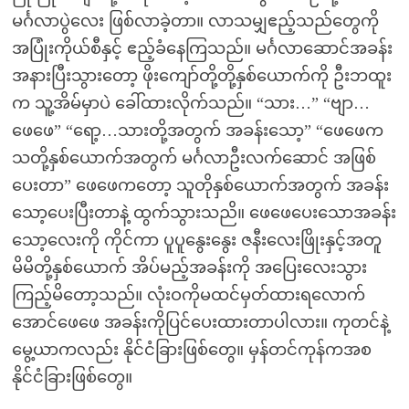
မင်္ဂလာပွဲလေး ဖြစ်လာခဲ့တာ။ လာသမျှဧည့်သည်တွေကို
အပြုံးကိုယ်စီနှင့် ဧည့်ခံနေကြသည်။ မင်္ဂလာဆောင်အခန်း
အနားပြီးသွားတော့ ဖိုးကျော်တို့တို့နှစ်ယောက်ကို ဦးဘထူး
က သူ့အိမ်မှာပဲ ခေါ်ထားလိုက်သည်။ “သား…” “ဗျာ…
ဖေဖေ” “ရော့…သားတို့အတွက် အခန်းသော့” “ဖေဖေက
သတို့နှစ်ယောက်အတွက် မင်္ဂလာဦးလက်ဆောင် အဖြစ်
ပေးတာ” ဖေဖေကတော့ သူတိုနှစ်ယောက်အတွက် အခန်း
သော့ပေးပြီးတာနဲ့ ထွက်သွားသညိ။ ဖေဖေပေးသောအခန်း
သော့လေးကို ကိုင်ကာ ပူပူနွေးနွေး ဇနီးလေးဖြိုးနှင့်အတူ
မိမိတို့နှစ်ယောက် အိပ်မည့်အခန်းကို အပြေးလေးသွား
ကြည့်မိတော့သည်။ လုံးဝကိုမထင်မှတ်ထားရလောက်
အောင်ဖေဖေ အခန်းကိုပြင်ပေးထားတာပါလား။ ကုတင်နဲ့
မွေ့ယာကလည်း နိုင်ငံခြားဖြစ်တွေ။ မှန်တင်ကုန်ကအစ
နိုင်ငံခြားဖြစ်တွေ။