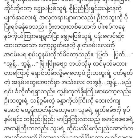
ဆိုင်ဆိုတော့ ချွေးမဖြစ်သူရဲ့ စိုပြည်ပြီးရှင်းသန့်နေတဲ့
မျက်နှာလေးရဲ့ အလှတရားများကလည်း ဦးဘထူးကို ပို
ပြီးရင်ခုန်စေသည်။ ဦးဘထူးတစ်ယောက် ပါးစပ်ကနေ
နှစ်ကိုယ်ကြားရေရွတ်ပြီး ချွေမဖြစ်သူရဲ့ ပန်းရောင်ဆိုး
ထားထားသော ကော့ညွတ်နေတဲ့ နှုတ်ခမ်းလေးကို
အငမ်းမရ စုပ်ယူနမ်းလိုက်မိတော့သည်။ “ပြွတ်…ပြွတ်…”
“အွန့်…အွန့်…” ဖြိုးဖြိုးခဗျာ ဘယ်လိုမှ ထင်မှတ်မထား
တာကြောင့် ရှောင်တိမ်းလို့မရတော့ပဲ ဦးဘထူးရဲ့ ငတ်မွတ်
တဲ့ အနမ်းတွေအောက်မှာ အသံလေး တအွန့်…အွန့်…မည်
ရင်း ခံလိုက်ရရှာသည်။ တွန်းထုတ်ဖိုးကြိုးစားတော့လည်း
ဦးဘထူးရဲ့ သန်စွမ်းတဲ့ ခန္ဓာကိုယ်ကြီးကို ဘေးလဲကျ
အောင် မတွန်းထုတ်နိုင်တော့ပေ။ သူမရဲ့ နှုတ်ခမ်းကို စုပ်
နမ်းရင်း တဖြည်းဖြည်း မာပြီးကြီးလာသည့် မောင့်ဖေဖေရဲ့
အတန်ကြီးကလည်း သူမရဲ့ ထိုင်မသိမ်းလုံချည်အောက်က
အဖုတ်လေးကို ဖိထားသည်။ နောက်ပြီးတော့ မောင့်ဖေဖေ