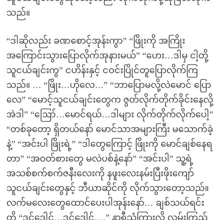
သည်။
“ဒါဆိုလည်း ခဏစောင့်အုန်းကွာ” “ဖြိုးကို အကြိုး
အကြောင်းသွားပြောလိုက်အုနားမယ်” “ဟေး…ဒါမှ ငါ့တို့
သူငယ်ချင်းကွ” ငဟိန်းနှင့် ငဝင်းပြိုင်တူပြောလိုက်ကြ
သည်။ … “ဖြိုး…ဟိုလေ…” “ဘာပြောမလို့လဲမောင် ပြော
လေ” “မောင့်သူငယ်ချင်းတွေက ဇွတ်လိုက်တိုက်ခိုင်းနေလို့
အဲဒါ” “ဪ…မောင်ရယ်…ဒါများ လိုက်တိုက်လိုက်ပေါ့”
“တစ်ခုတော့ ရှိတယ်နော် မောင်သာအများကြီး မသောက်ခဲ့
နဲ့” “အင်းပါ ဖြိုးရဲ့” “ဒါတွေကြောင့် ဖြိုးကို မောင်ချစ်နေရ
တာ” “အဝတ်စားတွေ မလဲပစ်နဲ့နော်” “အင်းပါ” သူ့ရဲ့
အသစ်စက်စက်ဇနီးလေးကို နဖူးလေးနမ်းပြီးဖိုးကျော်
သူငယ်ချင်းတွေနှင့် ဘီယာဆိုင်ကို လိုက်သွားတော့သည်။
လက်မလေးတွေထောင်ပေးပါအုန်းနော်… ချစ်သယ်ရင်း
တို့ “ဒင်ဒေါင်…ဒင်ဒေါင်….” နာရီသံကြားလို့ လှမ်းကြည့်