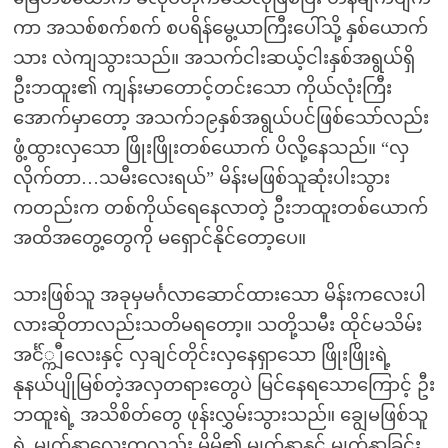
ကာ အသစ်စက်စက် စပရိန်မွေ့ယာကြီးပေါ်သို့ နှစ်ယောက်
သား လဲကျသွားသည်။ အသက်ငါးဆယ့်ငါးနှစ်အရွယ်ရှိ
ဦးဘထူး၏ ကျန်းမာတောင့်တင်းသော ကိုယ်လုံးကြီး
အောက်မှာတော့ အသက်၁၉နှစ်အရွယ်ပင်ဖြစ်သော်လည်း
ဖွံ့ထွားလှသော ဖြိုးဖြိုးတစ်ယောက် ပိလို့နေသည်။ “လှ
လိုက်တာ…သမီးလေးရယ်” မိန်းမဖြစ်သူဆုံးပါးသွား
ကတည်းက တစ်ကိုယ်ရေနေလာတဲ့ ဦးဘထူးတစ်ယောက်
အထိအတွေ့တွေကို မရှောင်နိုင်တော့ပေ။
သားဖြစ်သူ အခုမှမင်္ဂလာဆောင်ထားသော မိန်းကလေးပါ
လားဆိုတာလည်းသတိမရတော့။ သတို့သမီး ထိုင်မသိမ်း
အင်္င်္ကျီလေးနှင့် လှချင်တိုင်းလှနေရှာသော ဖြိုးဖြိုးရဲ့
နုနယ်ပျိုမြစ်တဲ့အလှတရားတွေပဲ မြင်နေရသောကြောင့် ဦး
ဘထူးရဲ့ အသိစိတ်တွေ ဖုန်းလွှမ်းသွားသည်။ ချွေမဖြစ်သူ
ရဲ့ မျက်နှာလေးကလည်း မိမိ၏ မျက်နှာနှင့် မျက်နှာခြင်း