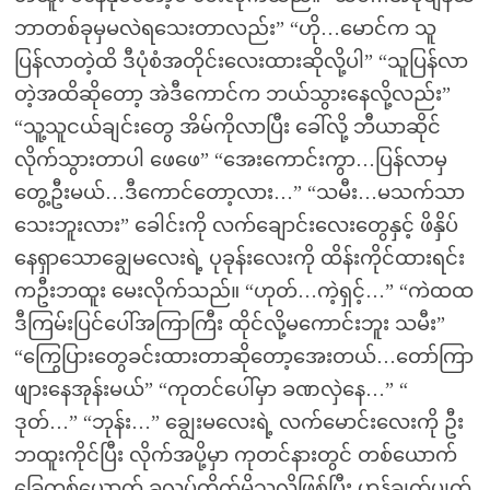
ဘာတစ်ခုမှမလဲရသေးတာလည်း” “ဟို…မောင်က သူ
ပြန်လာတဲ့ထိ ဒီပုံစံအတိုင်းလေးထားဆိုလို့ပါ” “သူပြန်လာ
တဲ့အထိဆိုတော့ အဲဒီကောင်က ဘယ်သွားနေလို့လည်း”
“သူ့သူငယ်ချင်းတွေ အိမ်ကိုလာပြီး ခေါ်လို့ ဘီယာဆိုင်
လိုက်သွားတာပါ ဖေဖေ” “အေးကောင်းကွာ…ပြန်လာမှ
တွေ့ဦးမယ်…ဒီကောင်တော့လား…” “သမီး…မသက်သာ
သေးဘူးလား” ခေါင်းကို လက်ချောင်းလေးတွေနှင့် ဖိနှိပ်
နေရှာသောချွေမလေးရဲ့ ပုခုန်းလေးကို ထိန်းကိုင်ထားရင်း
ကဦးဘထူး မေးလိုက်သည်။ “ဟုတ်…ကဲ့ရှင့်…” “ကဲထထ
ဒီကြမ်းပြင်ပေါ်အကြာကြီး ထိုင်လို့မကောင်းဘူး သမီး”
“ကြွေပြားတွေခင်းထားတာဆိုတော့အေးတယ်…တော်ကြာ
ဖျားနေအုန်းမယ်” “ကုတင်ပေါ်မှာ ခဏလှဲနေ…” “
ဒုတ်…” “ဘုန်း…” ချွေးမလေးရဲ့ လက်မောင်းလေးကို ဦး
ဘထူးကိုင်ပြီး လိုက်အပို့မှာ ကုတင်နားတွင် တစ်ယောက်
ခြေတစ်ယောက် ခလုပ်တိုက်မိသလိုဖြစ်ပြီး ဟန်ချက်ပျက်