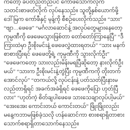
ကတော့ ခပ်တည်တည်ပင် ကော်ဖီသောက်လိုက်
သတင်းစာဖတ်လိုက် လုပ်နေသည်။ သူတို့နှစ်ယောက်ဖို့
ဒေါ်မြက ကော်ဖီနှင့် မုန့်ကို စီစဉ်ပေးလိုက်သည်။ “သား”
“ဗျာ…ဖေဖေ” “မင်္ဂလာဆောင်နဲ့ အလုပ်တွေများနေတော့
ကုမ္ပဏီကို ဖေဖေမသွားဖြစ်တာ တော်တော်ကြာနေပြီ” “ဒီ
ကြားထဲမှာ ဦးစိုးမင်းနဲ့ ဖေဖေလွှဲထားရတယ်” “သား မနက်
စာစားပြီးရင် ဖေဖေတို့ရဲ့ ကုမ္ပဏီကို သွားလိုက်ဦး”
“ဖေဖေကတော့ သားလည်းမိန်းမရပြီဆိုတော့ နားလိုက်ဦး
မယ်” “သားက ဦးစိုးမင်းနဲ့တွဲပြီး ကုမ္ပဏီကကို တိုးတက်
အောင်လုပ်” “တကယ်လို့ လုပ်ငန်းနဲ့ ပတ်သတ်ပြီးနားမ
လည်တာရှိရင် အခက်အခဲရှိရင် ဖေဖေကိုပြော ဟုတ်ပြီ
လား” “ဟုတ်ကဲ့ စိတ်ချပါဖေဖေ သားသေချာလုပ်ပါ့မယ်”
“အေးအေး ကောင်းတယ် ကောင်းတယ်” ဖြိုးဖြိုးလည်း
မနေ့ကဘာမဖြစ်ခဲ့သလို ဟန်ဆောင်ကာ စားစရာရှိတာစား
သောက်စရာရှိတာသောက်နေသည်။