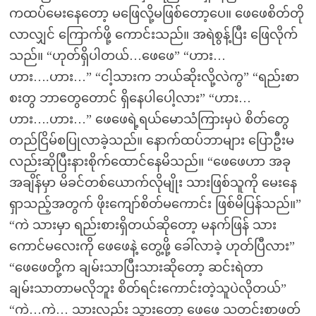
ကထပ်မေးနေတော့ မဖြေလို့မဖြစ်တော့ပေ။ ဖေဖေစိတ်တို
လာလျှင် ကြောက်ဖို့ ကောင်းသည်။ အရဲစွန့်ပြီး ဖြေလိုက်
သည်။ “ဟုတ်ရှိပါတယ်…ဖေဖေ” “ဟား…
ဟား….ဟား…” “ငါ့သားက ဘယ်ဆိုးလို့လဲကွ” “ရည်းစာ
စးတွ ဘာတွေတောင် ရှိနေပါပေါ့လား” “ဟား…
ဟား….ဟား…” ဖေဖေရဲ့ရယ်မောသံကြားမှပဲ စိတ်တွေ
တည်ငြိမ်စပြုလာခဲ့သည်။ နောက်ထပ်ဘာများ ပြောဦးမ
လည်းဆိုပြီးနားစိုက်ထောင်နေမိသည်။ “ဖေဖေဟာ အခု
အချိန်မှာ မိခင်တစ်ယောက်လိုမျိုး သားဖြစ်သူကို မေးနေ
ရှာသည့်အတွက် ဖိုးကျော်စိတ်မကောင်း ဖြစ်မိပြန်သည်။”
“ကဲ သားမှာ ရည်းစားရှိတယ်ဆိုတော့ မနက်ဖြန် သား
ကောင်မလေးကို ဖေဖေနဲ့ တွေ့ဖို့ ခေါ်လာခဲ့ ဟုတ်ပြီလား”
“ဖေဖေတို့က ချမ်းသာပြီးသားဆိုတော့ ဆင်းရဲတာ
ချမ်းသာတာမလိုဘူး စိတ်ရင်းကောင်းတဲ့သူပဲလိုတယ်”
“ကဲ…ကဲ… သားလည်း သွားတော့ ဖေဖေ သတင်းစာဖတ်