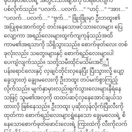
ဖုတ်ဖုတ်လေးရဲ့ အတွင်းသားများကို တရစပ်လျက်
ပစ်လိုက်သည်။ “ပလက်…ပလက်….” “ဟင့်…” “အား…”
“ပလက်…ပလက်…” “ဗွက်…” ဖြိုးဖြိုးမှာ ဦးဘထူး၏
အပြုစုအောက်တွင် တင်းနေသောဖင်သားလေးများ ပြေ
လျော့ကာ အရည်လေးများထွက်ကျကုန်သည်အထိ
ကာမ၏အရသာကို သိရှိသွားသည်။ စောက်ဖုတ်လေး တစ်
ခုလုံးလည်း သတွေးများနှင့် စောက်ရည်လေးများပါ
ပေကျံလျက်သည်။ သတို့သမီးထိုင်မသိမ်းအင်္င်္ကျီ
ပန်းရောင်လေးနှင့် လှချင်တိုင်းလှနေပြီး ပြီးသွားလို့ ပျော့
ခွေသွားတဲ့ ချွေးမလေးကို ဦးဘထူး တပ်မက်စွာကြည့်
လိုက်သည်။ မျက်နှာမှားလည်းရှက်သွားလေးများနီရဲနေ
သဖြင့် သူမ၏အလှကို ထထပ်ဆင့်လှနေအောင်ချယ်သ
ထားလို ဖြစ်နေသည်။ ဦးဘထူး ပုဆိုးလှန်လိုက်ပြီးလီးကို
ထုတ်ကာ စောက်ရည်လေးများရွှဲနေသော ချွေမလေးရဲ့ စိ
နေသောစောက်ဖုတ်ဖောင်းလေးရဲ့ ကြားထဲကို လီးကိုလက်