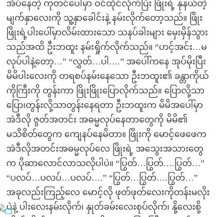
အိပ်နေတဲ့ ကုတင်ပေါ်မှာ ဝင်ထိုင်လိုက်ပြီး ဖြိုးရဲ့ နုနယ်တဲ့
မျက်နှာလေးကို သူ့နှာခေါင်းနဲ့ နမ်းလိုက်တော့သည်။ ဖြိုး
ဖြိုးရဲ့ပါးပေါ်မှာလိမ်းထားသော သနပ်ခါးများ မှေးမှိန်သွား
သည်အထိ ဦးဘထူး နမ်းရှိုက်လိုက်သည်။ “ဟင့်အင်း…မ
လုပ်ပါနဲ့တော့…” “လွှတ်…ပါ….” အပေါ်ကနေ အုပ်မိုးပြီး
မိမိပါးလေးကို တရစပ်နမ်းနေသော ဦးဘထူး၏ ခန္တာကိုယ်
ကိုကြီးကို တွန်းကာ ဖြိုးဖြိုးပြောလိုက်သည်။ ပြောလို့သာ
ပြော၊တွန်းလို့သာတွန်းနေရတာ ဦးဘထူးက မိမိအပေါ်မှာ
အဲဒီလို ဇွတ်အတင်း အဓမ္မလုပ်နေတာတွေကို မိမိ၏
မသိစိတ်တွေက ကျေနပ်နေမိတာ။ ဖြိုးကို မောင့်ဖေဖေက
အဲဒီလိုအတင်းအဓမ္မလုပ်လေ ဖြိုးရဲ့ အသွေးအသားတွေ
က ပိုဆာလောင်လာသလိုပါပဲ။ “ပြွတ်…ပြွတ်….ပြွတ်…”
“ပလပ်…ပလပ်…ပလပ်….” “ပြွတ်…ပြွတ်….ပြွတ်…”
အခုလည်းကြည့်လေ မောင့်လို ဖုတ်ဖုတ်လေးကိုတန်းမလိုး
ပဲနဲ့ ပါးလေးနမ်းလိုက်၊ နှုတ်ခမ်းလေးစုပ်လိုက်၊ နို့လေးစို့