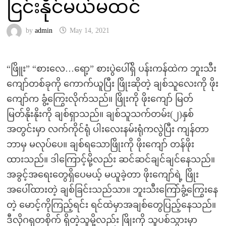
ငြင်းနိုင်မယ်မထင်
by
admin
May 14, 2021
“ဖြိူး” “စားလေ…ရော့” စားပွဲပေါ်ရှိ ပန်းကန်ထဲက ဘူးသီး
ကျော်တစ်ခုကို ကောက်ယူပြီး ဖြိုးဆိုတဲ့ ချစ်သူလေးကို ဖိုး
ကျော်က ခွံ့ကြွေးလိုက်သည်။ ဖြိုးကို ဖိုးကျော် မြတ်
မြတ်နိုးနိုးကို ချစ်ရှာသည်။ ချစ်သူသက်တမ်း(၂)နှစ်
အတွင်းမှာ လက်ကိုင်ရုံ ပါးလေးနမ်းရုံကလွဲပြီး ကျန်တာ
ဘာမှ မလုပ်ပေ။ ချစ်ရသောဖြိုးကို ဖိုးကျော် တန်ဖိုး
ထားသည်။ ဒါကြောင့်မို့လည်း ဆင်ဆင်ချင်ချင်နေသည်။
အခွင့်အရေးတွေရှိပေမယ့် မယူခဲ့တာ ဖိုးကျော်ရဲ့ ဖြိုး
အပေါ်ထားတဲ့ ချစ်ခြင်းသည်သာ။ ဘူးသီးကြော်ခွံ့ကြွေးနေ
တဲ့ မောင့်ကိုကြည့်ရင်း ရင်ထဲမှာအချစ်တွေပြည့်နေသည်။
ဒီလိုဂရုတစိုက် ရှိတဲ့သူမို့လည်း ဖြိုးကို သူပစ်သွားမှာ