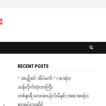
း
RECENT POSTS
” အပျိုစင် အိပ်မက် ” ( စ/ဆုံး)
သန်လိုက်တဲ့ဟာကြီး
တစ်နာရီ လေးဆယ့်ငါးမိနစ် (အစ/အဆုံး)
စာအုပ်ငှားဆိုင်