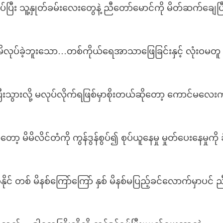
ပ်ပြီး သူ့နှုတ်ခမ်းလေးတွေနဲ့ ညီတော်မောင်ကို မိတ်ဆက်ချေပြ
မိလုပ်ခဲ့ဘူးသော…တစ်ကိုယ်ရေအာသာဖြေခြင်းနှင့် လုံးဝမတူ
ီးသွားလို့ မလုပ်လိုက်ရဖြစ်မှာစိုးတယ်ဆိုတော့ ကောင်မလေး
ော့ မိမိလိင်တံကို ကွန်ဒွန်စွပ်၍ စုပ်ယူနေမှု မှုတ်ပေးနေမှုကို 
င် တစ် မိနစ်ကြော်ကြော် နှစ် မိနစ်မပြည့်ခင်လောက်မှာပင် ည