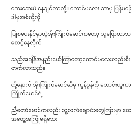
ဆေးဆေးပဲ နေချင်တာလို့။ ကောင်မလေး ဘာမှ ပြန်မပြော
ဒါမှအစ်ကို့ကို
ပြုစုပေးနိုင်မှာတဲ့အိုးကြိုက်မောင်ကတော့ သူပြ
စောင့်နေလိုက်
သည်အချိန်အနည်းငယ်ကြာတော့ကောင်မလေးလည်းစီးက
တက်လာသည်။
ထို့နောက် အိုးကြိုက်မောင်ဆီမှ ကွန်ဒွန်ကို တောင်းယ
ကြိုက်မောင်ရဲ့
ညီတော်မောင်ကလည်း သူ့လက်ချောင်းတွေကြားမှာ ထ
အတွေ့အကြုံမရှိသေး