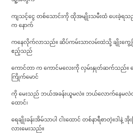
ကျသင့်ငွေ တစ်သောင်းကို ထိုအမျိုးသမီးထံ ပေးခဲ့ရသည
က နောက်
ကနေလိုက်လာသည်။ ဆိပ်ကမ်းသာလမ်းထဲသို့ ချိုးကွေ့ပြ
ဧည့်သည်
ကောင်တာ က ကောင်မလေးကို လှမ်းနှုတ်ဆက်သည်။ စေ
ကြိုက်မောင်
ကို မေးသည် ဘယ်အခန်းယူမလဲ။ ဘယ်လောက်နေမလဲတဲ့။ အိ
ထောင်၊
ရေချိုးခန်းအိမ်သာပါ ငါးထောင် တစ်နာရီစာတဲ့။ဒါနဲ့ အိ
လားမေးသည်။