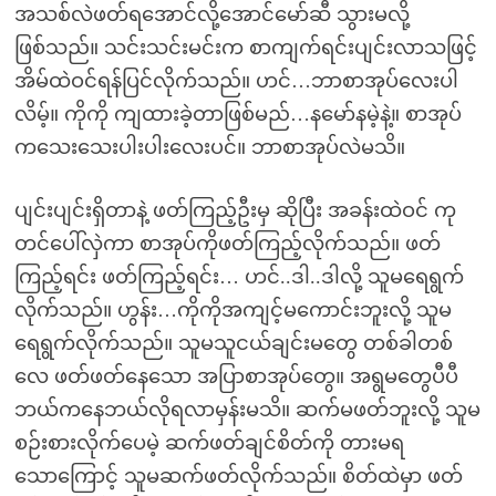
အသစ်လဲဖတ်ရအောင်လို့အောင်မော်ဆီ သွားမလို့
ဖြစ်သည်။ သင်းသင်းမင်းက စာကျက်ရင်းပျင်းလာသဖြင့်
အိမ်ထဲဝင်ရန်ပြင်လိုက်သည်။ ဟင်…ဘာစာအုပ်လေးပါ
လိမ့်။ ကိုကို ကျထားခဲ့တာဖြစ်မည်…နမော်နမဲ့နဲ့။ စာအုပ်
ကသေးသေးပါးပါးလေးပင်။ ဘာစာအုပ်လဲမသိ။
ပျင်းပျင်းရှိတာနဲ့ ဖတ်ကြည့်ဦးမှ ဆိုပြီး အခန်းထဲဝင် ကု
တင်ပေါ်လှဲကာ စာအုပ်ကိုဖတ်ကြည့်လိုက်သည်။ ဖတ်
ကြည့်ရင်း ဖတ်ကြည့်ရင်း… ဟင်..ဒါ..ဒါလို့ သူမရေရွက်
လိုက်သည်။ ဟွန်း…ကိုကိုအကျင့်မကောင်းဘူးလို့ သူမ
ရေရွက်လိုက်သည်။ သူမသူငယ်ချင်းမတွေ တစ်ခါတစ်
လေ ဖတ်ဖတ်နေသော အပြာစာအုပ်တွေ။ အရွမတွေပီပီ
ဘယ်ကနေဘယ်လိုရလာမှန်းမသိ။ ဆက်မဖတ်ဘူးလို့ သူမ
စဉ်းစားလိုက်ပေမဲ့ ဆက်ဖတ်ချင်စိတ်ကို တားမရ
သောကြောင့် သူမဆက်ဖတ်လိုက်သည်။ စိတ်ထဲမှာ ဖတ်