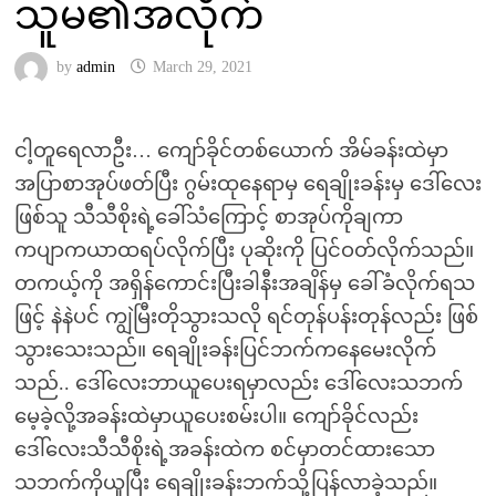
သူမ၏အလိုက်
by
admin
March 29, 2021
ငါ့တူရေလာဦး… ကျော်ခိုင်တစ်ယောက် အိမ်ခန်းထဲမှာ
အပြာစာအုပ်ဖတ်ပြီး ဂွမ်းထုနေရာမှ ရေချိုးခန်းမှ ဒေါ်လေး
ဖြစ်သူ သီသီစိုးရဲ့ခေါ်သံကြောင့် စာအုပ်ကိုချကာ
ကပျာကယာထရပ်လိုက်ပြီး ပုဆိုးကို ပြင်ဝတ်လိုက်သည်။
တကယ့်ကို အရှိန်ကောင်းပြီးခါနီးအချိန်မှ ခေါ်ခံလိုက်ရသ
ဖြင့် နဲနဲပင် ကျွဲမြီးတိုသွားသလို ရင်တုန်ပန်းတုန်လည်း ဖြစ်
သွားသေးသည်။ ရေချိုးခန်းပြင်ဘက်ကနေမေးလိုက်
သည်.. ဒေါ်လေးဘာယူပေးရမှာလည်း ဒေါ်လေးသဘက်
မေ့ခဲ့လို့အခန်းထဲမှာယူပေးစမ်းပါ။ ကျော်ခိုင်လည်း
ဒေါ်လေးသီသီစိုးရဲ့အခန်းထဲက စင်မှာတင်ထားသော
သဘက်ကိုယူပြီး ရေချိုးခန်းဘက်သို့ပြန်လာခဲ့သည်။