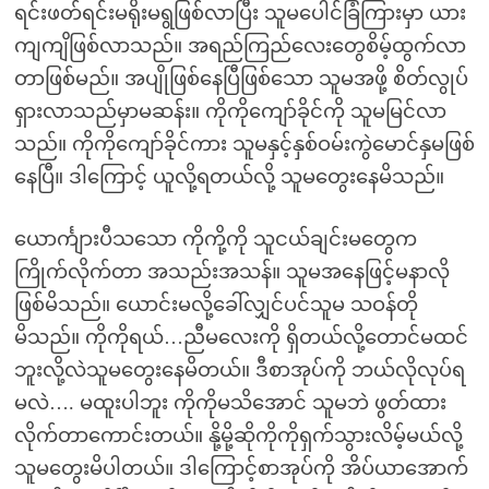
ရင်းဖတ်ရင်းမရိုးမရွဖြစ်လာပြီး သူမပေါင်ခြံကြားမှာ ယား
ကျကျိဖြစ်လာသည်။ အရည်ကြည်လေးတွေစိမ့်ထွက်လာ
တာဖြစ်မည်။ အပျိုဖြစ်နေပြီဖြစ်သော သူမအဖို့ စိတ်လွုပ်
ရှားလာသည်မှာမဆန်း။ ကိုကိုကျော်ခိုင်ကို သူမမြင်လာ
သည်။ ကိုကိုကျော်ခိုင်ကား သူမနှင့်နှစ်ဝမ်းကွဲမောင်နှမဖြစ်
နေပြီ။ ဒါကြောင့် ယူလို့ရတယ်လို့ သူမတွေးနေမိသည်။
ယောင်္ကျားပီသသော ကိုကို့ကို သူငယ်ချင်းမတွေက
ကြိုက်လိုက်တာ အသည်းအသန်။ သူမအနေဖြင့်မနာလို
ဖြစ်မိသည်။ ယောင်းမလို့ခေါ်လျှင်ပင်သူမ သဝန်တို
မိသည်။ ကိုကိုရယ်…ညီမလေးကို ရှိတယ်လို့တောင်မထင်
ဘူးလို့လဲသူမတွေးနေမိတယ်။ ဒီစာအုပ်ကို ဘယ်လိုလုပ်ရ
မလဲ…. မထူးပါဘူး ကိုကိုမသိအောင် သူမဘဲ ဖွတ်ထား
လိုက်တာကောင်းတယ်။ နို့မို့ဆိုကိုကိုရှက်သွားလိမ့်မယ်လို့
သူမတွေးမိပါတယ်။ ဒါကြောင့်စာအုပ်ကို အိပ်ယာအောက်