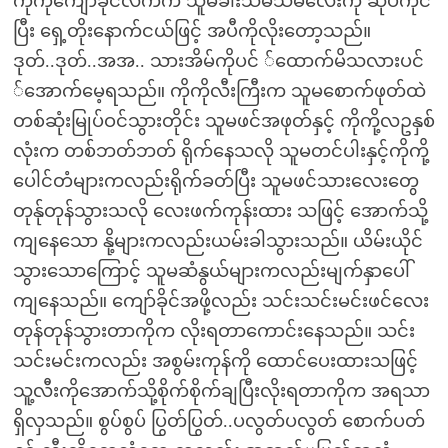
ကိုကိုကျော်ခိုင်လက်က သူမခါးသိမ်သိမ်လေးကို ဆုပ်ကိုင်
ပြီး ရှေ့တိုးနောက်ငယ်ဖြင့် အပီကိုလိုးတော့သည်။
ဒုတ်..ဒုတ်..အအ.. သားအိမ်ကိုပင် ်ထောက်မိသလားပင်
်အောက်မေ့ရသည်။ ကိုကိုလီးကြီးက သူမစောက်ဖုတ်ထဲ
တစ်ဆုံးမြုပ်ဝင်သွားတိုင်း သူမဖင်အဖုတ်နှင့် ကိုကို့လဥနှစ်
လုံးက တစ်ဘတ်ဘတ် ရိုက်နေသလို သူမတင်ပါးနှင့်ကိုကို့
ပေါင်တံများကလည်းရိုက်ခတ်ပြီး သူမဖင်သားလေးတွေ
တုန်ုတုန်သွားသလို လေးဖက်ကုန်းထား သဖြင့် အောက်သို့
ကျနေသော နို့များကလည်းယမ်းခါသွားသည်။ ယိမ်းယိုင်
သွားသောကြောင့် သူမဆံနွယ်များကလည်းမျက်နှာပေါ်
ကျနေသည်။ ကျော်ခိုင်အဖို့လည်း သင်းသင်းမင်းဖင်လေး
တုန်တုန်သွားတာကိုက လိုးရတာကောင်းနေသည်။ သင်း
သင်းမင်းကလည်း အစွမ်းကုန်ကို ထောင်ပေးထားသဖြင့်
သူ့လီးကိုအောက်သို့စိုက်စိုက်ချပြီးလိုးရတာကိုက အရသာ
ရှိလှသည်။ စွပ်စွပ် ပြွတ်ပြွတ်..ပလွတ်ပလွတ် စောက်ပတ်