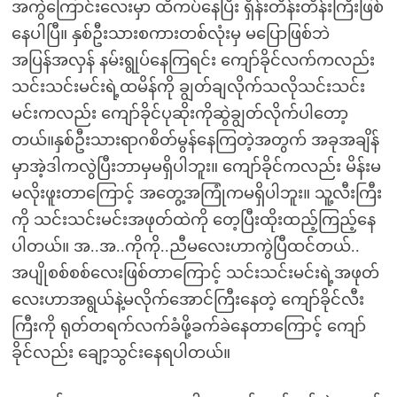
အကွဲကြောင်းလေးမှာ ထိကပ်နေပြီး ရှိန်းတိန်းတိန်းကြီးဖြစ်
နေပါပြီ။ နှစ်ဦးသားစကားတစ်လုံးမှ မပြောဖြစ်ဘဲ
အပြန်အလှန် နမ်းရွုပ်နေကြရင်း ကျော်ခိုင်လက်ကလည်း
သင်းသင်းမင်းရဲ့ထမိန်ကို ချွတ်ချလိုက်သလိုသင်းသင်း
မင်းကလည်း ကျော်ခိုင်ပုဆိုးကိုဆွဲချွတ်လိုက်ပါတော့
တယ်။နှစ်ဦးသားရာဂစိတ်မွန်နေကြတဲ့အတွက် အခုအချိန်
မှာအဲ့ဒါကလွဲပြီးဘာမှမရှိပါဘူး။ ကျော်ခိုင်ကလည်း မိန်းမ
မလိုးဖူးတာကြောင့် အတွေ့အကြုံကမရှိပါဘူး။ သူ့လီးကြီး
ကို သင်းသင်းမင်းအဖုတ်ထဲကို တေ့ပြီးထိုးထည့်ကြည့်နေ
ပါတယ်။ အ..အ..ကိုကို..ညီမလေးဟာကွဲပြီထင်တယ်..
အပျိုစစ်စစ်လေးဖြစ်တာကြောင့် သင်းသင်းမင်းရဲ့အဖုတ်
လေးဟာအရွယ်နဲ့မလိုက်အောင်ကြီးနေတဲ့ ကျော်ခိုင်လီး
ကြီးကို ရုတ်တရက်လက်ခံဖို့ခက်ခဲနေတာကြောင့် ကျော်
ခိုင်လည်း ချော့သွင်းနေရပါတယ်။