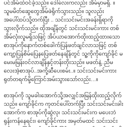
ပင်အိမ်ထဲဝင်ခဲ့သည်။ ဒေါ်လေးကလည်း အိမ်မှာမရှိ. ။
သူမမိတ်ဆွေတွေအိမ်ဖဲရိုက်သွားသည်။ သူလည်း
အပေါ်ထပ်သို့တက်ပြီး .. သင်းသင်းမင်းအခန်းရှိရာကို
သွားလိုက်သည်။ ထိုအချိန်တွင် သင်းသင်းမင်းကား တစ်
အိမ်လုံးလူမရှိသဖြင့် အိပ်ယာအောက်ထိုးထည့်ထားသော
စာအုပ်ကိုနောက်တစ်ခေါက်ပြန်ဖတ်ချင်လာသဖြင့် တစ်
ကျော့ပြန်စိမ်ပြေနပြေဖတ်နေချိန်တွင် သူ့ကိုကိုကျော်ခိုင် မ
မေးမမြန်းဝင်လာချိန်နှင့်တန်းတိုးသည်။ မဖတ်နဲ့..ညီမ
လေးအဲ့စာအုပ်..အကို့ဆီပေးစမ်း..။ သင်းသင်းမင်းကား
ရုတ်တရက်မို့ကြောင်အမ်းသွားသော်လည်း…။
စာအုပ်ကို သူမခါးအောက်သို့အလျှင်အမြန်ထိုးထည့်လိုက်
သည်။ ကျော်ခိုင်က ကုတင်ပေါ်တက်ပြီး သင်းသင်းမင်းခါး
အောက်က စာအုပ်ကိုဆွဲလု၊ သင်းသင်းမင်းက မပေးဘဲ
ရုန်းကန်နေရင်း၊ ကျော်ခိုင်ကား အမှတ်မထင် သင်းသင်း