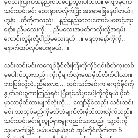
ခိုင်လီးကြီးကအနည်းငယ်ပျော့သွားပါတယ်။ ကျော်ခိုင်က
သင်းသင်းမင်း ဘေးမှာလဲလိုက်ပြီး အမောဖြေနေပါတယ်။
ဟွန်း…ကိုကိုကလည်း…နည်းနည်းလေးတောင်မစောင့်ဘူး
နော်။.ညီမလေးကို…. ညီမလေးအဖုတ်ကလိုးလို့အရမ်း
ကောင်းလွန်းလို့ပါညီမလေးရယ်…။ မရဘူးနော်ကိုကို…
နောက်ထပ်လုပ်ပေးရမယ်…။
သင်းသင်းမင်းကကျော်ခိုင်လီးကြီးကိုကိုင်ရင်းစိတ်ကူးတစ်
ခုပေါက်သွားသည်။ ကိုကိုမျက်လုံးခဏမှိတ်လိုက်ပါလား။
ဘာဖြစ်လို့လဲ..ညီမလေး…. သင်းသင်းမင်းက ကျော်ခိုင်ကို
နွုတ်ခမ်းစူကာကြည့်ရင်း ပြီးရင်သိမှာပေါ့ကိုကိုရယ် မှိတ်
မှာသာမှိတ်ထားမျက်လုံးကို…. ကျော်ခိုင်လည်း သင်းသင်း
မင်း ဘာလုပ်မည်ကိုမသိဘဲမျက်လုံးမှိတ်ထားလိုက်သည်။
သင်းသင်းမင်းရဲ့လွုပ်ရှားမွုကညင်သာသည်။ သူ့လီးကို
သူမလက်ဖြင့် ပယ်ပယ်နယ်နယ် ဆုပ်ကိုင်လိုက်တာ ခံ