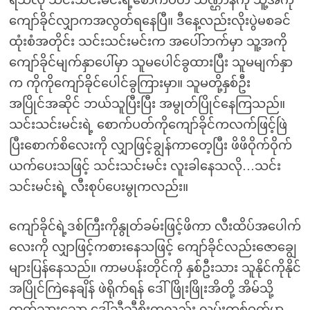
ရသလို သင်းသင်းမင်းရဲ့စောက်ပတ် သဏ္ဌာန်ကို သူ့အကို
ကျော်ခိုင်လျှာကအလွတ်ရနေပြီ။ ဒီနေ့လည်းလိုးပွဲမစခင်
ထုံးစံအတိုင်း သင်းသင်းမင်းက အပေါ်ဘက်မှာ သူ့အကို
ကျော်ခိုင်မျက်နှာပေါ်မှာ သူမပေါင်ခွထားပြီး သူမမျက်နှာ
က ကိုကိုကျော်ခိုင်ပေါင်ခွကြားမှာ။ သူမတို့နှစ်ဦး
အပြိုင်အဆိုင် ဘယ်သူပြီးပြီး အမွုတ်ပြိုင်နေကြသည်။
သင်းသင်းမင်းရဲ့ စောက်ပတ်ကိုကျော်ခိုင်ကလက်ဖြင့်ဖြဲ
ပြီးစောက်စိလေးကို လျှာဖြင့်ချွန်ကာတေ့ပြီး ဖိဖိဝိုက်ဝိုက်
ယက်ပေးသဖြင့် သင်းသင်းမင်း လူးခါနေသလို…သင်း
သင်းမင်းရဲ့ လီးစုပ်ပေးမွုကလည်း။
ကျော်ခိုင်ရဲ့ဒစ်ကြီးကိုနွုတ်ခမ်းဖြင့်ဖိကာ လီးထိပ်အပေါက်
လေးကို လျှာဖြင့်ကစားနေသဖြင့် ကျော်ခိုင်လည်းဇောချွေ
များပြန်နေသည်။ ကာမပန်းတိုင်ကို နှစ်ဦးသား သူနိုင်ကိုနိုင်
အပြိုင်ကြဲနေချိန် ဖဲရိုက်ရန် ဒေါ်ဖြိုးဖြိုးအိတို့ အိမ်သို့
ထွက်သွားသော ဒေါ်သီသီစိုးကလည်း လမ်းတစ်ဝက်မှာ