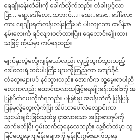
ရေချိုးခန်းတံခါးကို ခေါက်လိုက်သည်။ တံခါးပွင့်လာ
ပြီး… ရော့.ဒေါ်လေး..သဘက်…။ အေး..အေး.. ဒေါ်လေး
ကား ရေချိုးရက်တန်းလန်းကြီးပင် ပါးလျသော ထမိန်အ
နွမ်းလေးကို ရင်လျားဝတ်ထားပြီး၊ ရေလောင်းချိုးထား
သဖြင့် ကိုယ်မှာ ကပ်နေသည်။
မျက်နှာလွဲမလို့ကျန်သော်လည်း လှည့်ထွက်သွားသည့်
ဒေါ်လေးရဲ့တင်ပါးကြီး များကိုကြည့်ကာ ကျော်ခိုင်
တံတွေးများပင် နင်သွားသည်။ အောက်က သူ့မွေးရာပါညီ
လေးကလည်း ထောင်ထလာသဖြင့်ရေချိုးခန်းတံခါးကို အ
မြန်ပိတ်ပေးလိုက်ရသည်။ မဖြစ်ဖူး အခန်းထဲကို မြန်မြန်
ပြန်မှလို့တွေးလိုက်ပြီး အိပ်ယာပေါ်လဲလျောင်းကာ
သူငယ်ချင်းဖြစ်သူထံမှ ငှားလာသော အပြာစာအုပ်ကို
ဆက်ဖတ်ပြီး ဂွမ်းဆက်ထုနေလေသည်။ သူ့စိတ်ထဲမှာ သူ
မြင်တွေ့နေကျမိန်းမများကို မှန်းပြီးဂွမ်းဆက်ထုနေ