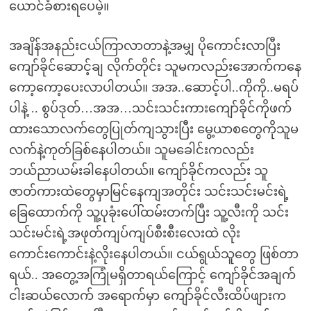
ယောင်ခံစားရပေမဲ့။
အချိန်အနည်းငယ်ကြာလာတာနဲ့အမျှ ပိုကောင်းလာပြီး
ကျော်ခိုင်ဆောင့်ချ လိုက်တိုင်း သူမကလည်းအောက်ကနေ
ကော့ကော့ပေးလာပါတယ်။ အအ..ဆောင့်ပါ..ကိုကို..မရပ်
ပါနဲ့ .. စွပ်ဒုတ်…အအ…သင်းသင်းကားကျော်ခိုင်ကိုဖက်
ထားသောလက်တွေပြုတ်ကျသွားပြီး မွေ့ယာစတွေကိုသူမ
လက်နဲ့ကုတ်ခြစ်နေပါတယ်။ သူမခေါင်းကလည်း
ဘယ်ညာယမ်းခါနေပါတယ်။ ကျော်ခိုင်ကလည်း သူ
ဇာတ်ကားထဲတွေမှာမြင်နေကျအတိုင်း သင်းသင်းမင်းရဲ့
ခြေထောက်ကို သူ့ပုခုံးပေါ်ထမ်းတက်ပြီး သူ့လီးကို သင်း
သင်းမင်းရဲ့အဖုတ်ကျပ်ကျပ်စီးစီးလေးထဲ လိုး
ကောင်းကောင်းနဲ့လိုးနေပါတယ်။ ငယ်ရွယ်သူတွေ ဖြစ်တာ
ရယ်.. အတွေ့အကြုံမရှိတာရယ်ကြောင့် ကျော်ခိုင်အချက်
ငါးဆယ်လောက် အရောက်မှာ ကျော်ခိုင်လီးထိပ်ဖျားက