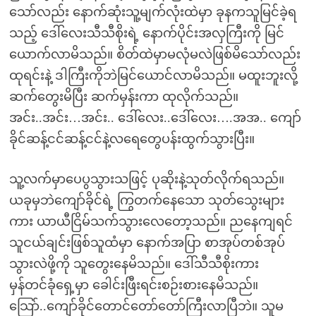
သော်လည်း နောက်ဆုံးသူ့မျက်လုံးထဲမှာ ခုနကသူမြင်ခဲ့ရ
သည့် ဒေါ်လေးသီသီစိုးရဲ့ နောက်ပိုင်းအလှကြီးကို မြင်
ယောက်လာမိသည်။ စိတ်ထဲမှာမလုံမလဲဖြစ်မိသော်လည်း
ထုရင်းနဲ့ ဒါကြီးကိုဘဲမြင်ယောင်လာမိသည်။ မထူးဘူးလို့
ဆက်တွေးမိပြီး ဆက်မှန်းကာ ထုလိုက်သည်။
အင်း..အင်း…အင်း.. ဒေါ်လေး..ဒေါ်လေး….အအ.. ကျော်
ခိုင်ဆန့်ငင်ဆန့်ငင်နဲ့လရေတွေပန်းထွက်သွားပြီး။
သူ့လက်မှာပေပွသွားသဖြင့် ပုဆိုးနဲ့သုတ်လိုက်ရသည်။
ယခုမှဘဲကျော်ခိုင်ရဲ့ ကြွတက်နေသော သုတ်သွေးများ
ကား ယာယီငြိမ်သက်သွားလေတော့သည်။ ညနေကျရင်
သူငယ်ချင်းဖြစ်သူထံမှာ နောက်အပြာ စာအုပ်တစ်အုပ်
သွားလဲဖို့ကို သူတွေးနေမိသည်။ ဒေါ်သီသီစိုးကား
မှန်တင်ခုံရှေ့မှာ ခေါင်းဖြီးရင်းစဉ်းစားနေမိသည်။
သြော်..ကျော်ခိုင်တောင်တော်တော်ကြီးလာပြီဘဲ။ သူမ