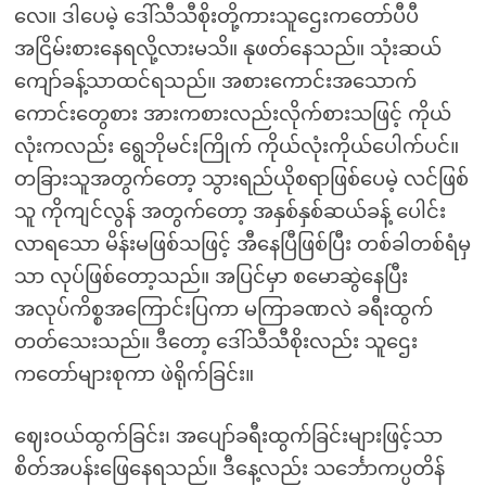
လေ။ ဒါပေမဲ့ ဒေါ်သီသီစိုးတို့ကားသူဌေးကတော်ပီပီ
အငြိမ်းစားနေရလို့လားမသိ။ နုဖတ်နေသည်။ သုံးဆယ်
ကျော်ခန့်သာထင်ရသည်။ အစားကောင်းအသောက်
ကောင်းတွေစား အားကစားလည်းလိုက်စားသဖြင့် ကိုယ်
လုံးကလည်း ရွေဘိုမင်းကြိုက် ကိုယ်လုံးကိုယ်ပေါက်ပင်။
တခြားသူအတွက်တော့ သွားရည်ယိုစရာဖြစ်ပေမဲ့ လင်ဖြစ်
သူ ကိုကျင်လွန် အတွက်တော့ အနှစ်နှစ်ဆယ်ခန့် ပေါင်း
လာရသော မိန်းမဖြစ်သဖြင့် အီနေပြီဖြစ်ပြီး တစ်ခါတစ်ရံမှ
သာ လုပ်ဖြစ်တော့သည်။ အပြင်မှာ စမောဆွဲနေပြီး
အလုပ်ကိစ္စအကြောင်းပြကာ မကြာခဏလဲ ခရီးထွက်
တတ်သေးသည်။ ဒီတော့ ဒေါ်သီသီစိုးလည်း သူဌေး
ကတော်များစုကာ ဖဲရိုက်ခြင်း။
ဈေးဝယ်ထွက်ခြင်း၊ အပျော်ခရီးထွက်ခြင်းများဖြင့်သာ
စိတ်အပန်းဖြေနေရသည်။ ဒီနေ့လည်း သင်္ဘောကပ္ပတိန်