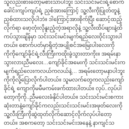
သူလည်းစားတော့မစားသာပါဘူး သင်းသင်းမင်းရဲ့စောက်
ခေါင်းကျပ်ကျပ်ရဲ့ ညှစ်အားကြောင့် သူ့လီးကိုပြုတ်တူနဲ့
ညှစ်ထားသလိုပါဘဲ။ ဒါကြောင့်အားစိုက်ပြီး ဆောင့်ထည့်
လိုက်ရာ ဖော့တုံးလိုနူးညံ့တဲ့အရာလိုနဲ့ သူ့လီးထိပ်ဖျားနဲ့ထိ
ကပ်သွားချိန်မှာ သင်းသင်းမင်းမျက်ရည်လေးဝိုင်းသွားပါ
တယ်။ စောက်ပတ်မှာရှိတဲ့အပျိုစင်အမြေးပါးလေးကို
ကိုကိုကျော်ခိုင်ရဲ့လီးကြီးကထိုးခွဲသွားတာကိုး။ အရမ်းနာ
သွားလားညီမလေး…ကျော်ခိုင်အမေးကို သင်းသင်းမင်းက
မျက်ရည်လေးကလယ်ကလယ်နဲ့… အရမ်းတော့မနာပါဘူး
ကိုကိုလို့ပြောလိုက်ပါတယ်။ သူမလက်တွေကလည်းကျော်
ခိုင်ရဲ့ ကျောကိုမမီမကမ်းဖက်ထားပါတယ်။ လုပ်..လုပ်ပါ
တော့ကိုကို..ညီမလေးခံနိုင်ပါတယ်။ သင်းသင်းမင်းစကား
ဆုံးတာနဲ့ကျော်ခိုင်ကလည်းသင်းသင်းမင်းအဖုတ်လေးကို
သူ့လီးကြီးကိုဆွဲထုတ်လိုက်ဆောင့်လိုက်လုပ်ပါတော့
တယ်။ အစကတော့ သင်းသင်းမင်းအနေနဲ့ နာကျင်သ