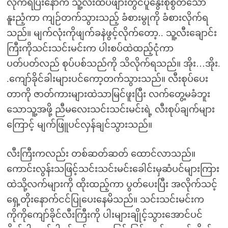
လိုက်ရပြီးနောက် သူ့လီးထိပ်ဖျားတွင်ပူနွေးစိုစွတ်သော
နူးညံ့ကာ ကျဉ်တက်သွားသည့် ခံစားမွုကို ခံစားလိုက်ရ
သည်။ မျက်လုံးကိုဖျက်ခနဲဖွင့်လိုက်တော့.. သူ့လီးချောင်း
ကြီးကိုသင်းသင်းမင်းက ပါးစပ်ထဲထည့်ငုံကာ
ပတ်ပတ်လည် စုပ်ပစ်သည်ကို သိလိုက်ရသည်။ အိုး…အိုး.
.ကျော်ခိုင်ခါးများပင်ကော့တက်သွားသည်။ လီးစုပ်ပေး
တာကို ဇာတ်ကားများထဲသာမြင်ဖူးပြီး လက်တွေ့မခံဘူး
သောသူ့အဖို့ ညီမလေးသင်းသင်းမင်းရဲ့ လီးစုပ်ချက်များ
ကြောင့် မျက်ဖြူပင်လှန်ချင်သွားသည်။
လီးကြီးကလည်း တစ်ဆတ်ဆတ် ထောင်လာသည်။
ကောင်းလွန်းသဖြင့်သင်းသင်းမင်းခေါင်းမှဆံပင်များကြား
ထဲသို့လက်များကို ထိုးထည့်ကာ ပွတ်ပေးပြီး အလိုက်သင့်
ရှေ့တိုးနောက်ငင်ပြုပေးနေမိသည်။ သင်းသင်းမင်းက
ကိုကိုကျော်ခိုင်လီးကြီးကို ပါးများချိုင့်သွားအောင်ပင်