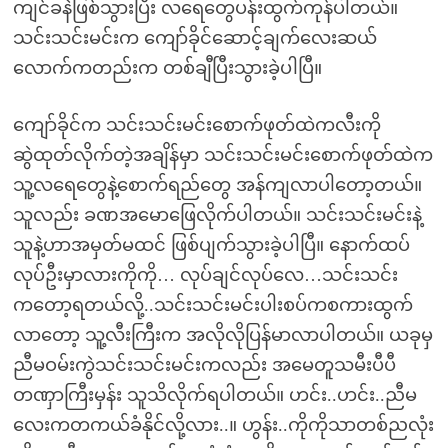
ကျင်ခနဲဖြစ်သွားပြီး လရေတွေပန်းထွက်ကုန်ပါတယ်။
သင်းသင်းမင်းက ကျော်ခိုင်ဆောင့်ချက်လေးဆယ်
လောက်ကတည်းက တစ်ချီပြီးသွားခဲ့ပါပြီ။
ကျော်ခိုင်က သင်းသင်းမင်းစောက်ဖုတ်ထဲကလီးကို
ဆွဲထုတ်လိုက်တဲ့အချိန်မှာ သင်းသင်းမင်းစောက်ဖုတ်ထဲက
သူ့လရေတွေနဲ့စောက်ရည်တွေ အန်ကျလာပါတော့တယ်။
သူလည်း ခဏအမောဖြေလိုက်ပါတယ်။ သင်းသင်းမင်းနဲ့
သူနဲ့ဟာအမှတ်မထင် ဖြစ်ပျက်သွားခဲ့ပါပြီ။ နောက်ထပ်
လုပ်ဦးမှာလားကိုကို… လုပ်ချင်လုပ်လေ…သင်းသင်း
ကတော့ရတယ်လို့..သင်းသင်းမင်းပါးစပ်ကစကားထွက်
လာတော့ သူ့လီးကြီးက အလိုလိုပြန်မာလာပါတယ်။ ယခုမှ
ညီမဝမ်းကွဲသင်းသင်းမင်းကလည်း အမေတူသမီးပီပီ
တဏှာကြီးမှန်း သူသိလိုက်ရပါတယ်။ ဟင်း..ဟင်း..ညီမ
လေးကတကယ်ခံနိုင်လို့လား..။ ဟွန်း..ကိုကိုသာတစ်ညလုံး