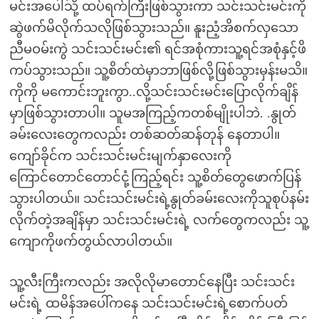
မင်းအပေါ်သို့ ထပ်ရက်ကြီးဖြစ်သွားကာ သင်းသင်းမင်းကို
ဆွဲဖက်မိလိုက်သလိုဖြစ်သွားသည်။ နူးညံ့အိစက်လှသော
ညီမဝမ်းကွဲ သင်းသင်းမင်း၏ ရင်အစုံကားသူ့ရင်အစုံနှင့်ဖိ
ကပ်သွားသည်။ သူ့စိတ်ထဲမှာဘာဖြစ်လို့ဖြစ်သွားမှန်းမသိ။
ကိုကို မကောင်းဘူးကွာ..လို့သင်းသင်းမင်းပြောလိုက်ချိန်
မှာဖြစ်သွားတာပါ။ သူမအကြည့်ကတစ်မျိုးပါဘဲ. .နွုတ်
ခမ်းလေးတွေကလည်း တစ်ဆတ်ဆန်တုန် နေတာပါ။
ကျော်ခိုင်က သင်းသင်းမင်းမျက်နှာလေးကို
ကြောင်တောင်တောင်ငုံ့ကြည့်ရင်း သူ့စိတ်တွေဖောက်ပြန်
သွားပါတယ်။ သင်းသင်းမင်းရဲ့နွုတ်ခမ်းလေးကိုသူစုပ်နမ်း
လိုက်တဲ့အချိန်မှာ သင်းသင်းမင်းရဲ့ လက်တွေကလည်း သူ့
ကျောကိုဖက်တွယ်လာပါတယ်။
သူ့လီးကြီးကလည်း အလိုလိုမာတောင်နေပြီး သင်းသင်း
မင်းရဲ့ ထမိန်အပေါ်ကနေ သင်းသင်းမင်းရဲ့စောက်ပတ်