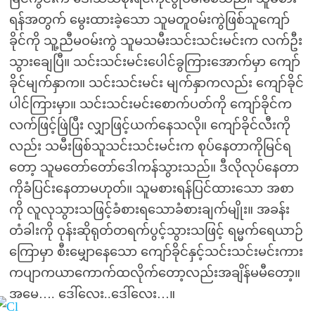
ရန်အတွက် မွေးထားခဲ့သော သူမတူဝမ်းကွဲဖြစ်သူကျော်
ခိုင်ကို သူ့ညီမဝမ်းကွဲ သူမသမီးသင်းသင်းမင်းက လက်ဦး
သွားချေပြီ။ သင်းသင်းမင်းပေါင်ခွကြားအောက်မှာ ကျော်
ခိုင်မျက်နှာက။ သင်းသင်းမင်း မျက်နှာကလည်း ကျော်ခိုင်
ပါင်ကြားမှာ။ သင်းသင်းမင်းစောက်ပတ်ကို ကျော်ခိုင်က
လက်ဖြင့်ဖြဲပြီး လျှာဖြင့်ယက်နေသလို။ ကျော်ခိုင်လီးကို
လည်း သမီးဖြစ်သူသင်းသင်းမင်းက စုပ်နေတာကိုမြင်ရ
တော့ သူမတော်တော်ဒေါကန်သွားသည်။ ဒီလိုလုပ်နေတာ
ကိုခံပြင်းနေတာမဟုတ်။ သူမစားရန်ပြင်ထားသော အစာ
ကို လူလုသွားသဖြင့်ခံစားရသောခံစားချက်မျိုး။ အခန်း
တံခါးကို ဝုန်းဆိုရုတ်တရက်ပွင့်သွားသဖြင့် ရမ္မက်ရေယာဉ်
ကြောမှာ စီးမျှောနေသော ကျော်ခိုင်နှင့်သင်းသင်းမင်းကား
ကပျာကယာကောက်ထလိုက်တော့လည်းအချိန်မမီတော့။
အမေ…. ဒေါ်လေး..ဒေါ်လေး…။