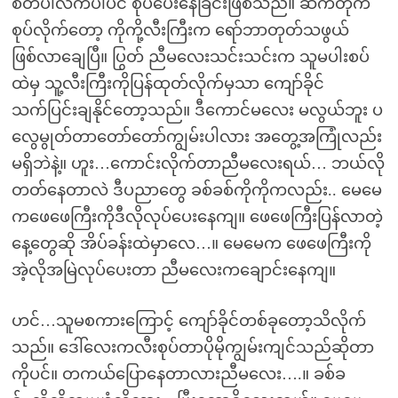
စိတ်ပါလက်ပါပင် စုပ်ပေးနေခြင်းဖြစ်သည်။ ဆက်တိုက်
စုပ်လိုက်တော့ ကိုကို့လီးကြီးက ရော်ဘာတုတ်သဖွယ်
ဖြစ်လာချေပြီ။ ပြွတ် ညီမလေးသင်းသင်းက သူမပါးစပ်
ထဲမှ သူ့လီးကြီးကိုပြန်ထုတ်လိုက်မှသာ ကျော်ခိုင်
သက်ပြင်းချနိုင်တော့သည်။ ဒီကောင်မလေး မလွယ်ဘူး ပ
လွေမွုတ်တာတော်တော်ကျွမ်းပါလား အတွေ့အကြုံလည်း
မရှိဘဲနဲ့။ ဟူး…ကောင်းလိုက်တာညီမလေးရယ်… ဘယ်လို
တတ်နေတာလဲ ဒီပညာတွေ ခစ်ခစ်ကိုကိုကလည်း.. မေမေ
ကဖေဖေကြီးကိုဒီလိုလုပ်ပေးနေကျ။ ဖေဖေကြီးပြန်လာတဲ့
နေ့တွေဆို အိပ်ခန်းထဲမှာလေ…။ မေမေက ဖေဖေကြီးကို
အဲ့လိုအမြဲလုပ်ပေးတာ ညီမလေးကချောင်းနေကျ။
ဟင်…သူမစကားကြောင့် ကျော်ခိုင်တစ်ခုတော့သိလိုက်
သည်။ ဒေါ်လေးကလီးစုပ်တာပိုမိုကျွမ်းကျင်သည်ဆိုတာ
ကိုပင်။ တကယ်ပြောနေတာလားညီမလေး….။ ခစ်ခ