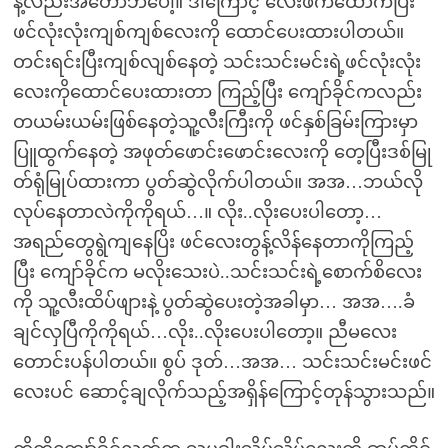
နဲ့လည်းအတော်ဘဲပေါ့။ ဒါကြောင့် လေးဖက်ထောက်ပြီး
ဖင်လုံးလုံးကျစ်ကျစ်လေးကို ထောင်ပေးထားပါတယ်။
တင်းရင်းပြီးကျစ်လျစ်နေတဲ့ သင်းသင်းမင်းရဲ့ဖင်လုံးလုံး
လေးကိုထောင်ပေးထားတာ ကြည့်ပြီး ကျော်ခိုင်ကလည်း
တယမ်းယမ်းဖြစ်နေတဲ့သူ့လီးကြီးကို ဖင်နှစ်ခြမ်းကြားမှာ
ပြူထွက်နေတဲ့ အဖုတ်ဖောင်းဖောင်းလေးကို တေ့ပြီးဒစ်မြု
တ်ရုံမြုပ်ထားကာ ပွတ်ဆွဲလိုက်ပါတယ်။ အအ…ဘယ်လို
လုပ်နေတာလဲကိုကိုရယ်…။ လိုး..လိုးပေးပါတော့…
အရည်တွေရွဲကျနေပြိး ဖင်လေးတွန့်လိန်နေတာကိုကြည့်
ပြီး ကျော်ခိုင်က မလိုးသေးပဲ..သင်းသင်းရဲ့စောက်စိလေး
ကို သူ့လီးထိပ်ဖျားနဲ့ ပွတ်ဆွဲပေးတဲ့အခါမှာ… အအ….ခံ
ချင်လှပြီကိုကိုရယ်…လိုး..လိုးပေးပါတော့။ ညီမလေး
တောင်းပန်ပါတယ်။ စွပ် ဒုတ်…အအ… သင်းသင်းမင်းဖင်
လေးပင် ဆောင့်ချလိုက်သည့်အရှိန်ကြောင့်တုန်သွားသည်။