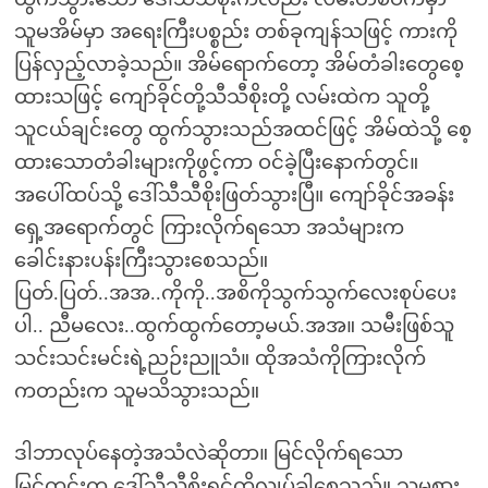
သူမအိမ်မှာ အရေးကြီးပစ္စည်း တစ်ခုကျန်သဖြင့် ကားကို
ပြန်လှည့်လာခဲ့သည်။ အိမ်ရောက်တော့ အိမ်တံခါးတွေစေ့
ထားသဖြင့် ကျော်ခိုင်တို့သီသီစိုးတို့ လမ်းထဲက သူတို့
သူငယ်ချင်းတွေ ထွက်သွားသည်အထင်ဖြင့် အိမ်ထဲသို့ စေ့
ထားသောတံခါးများကိုဖွင့်ကာ ဝင်ခဲ့ပြီးနောက်တွင်။
အပေါ်ထပ်သို့ ဒေါ်သီသီစိုးဖြတ်သွားပြီ။ ကျော်ခိုင်အခန်း
ရှေ့အရောက်တွင် ကြားလိုက်ရသော အသံများက
ခေါင်းနားပန်းကြီးသွားစေသည်။
ပြတ်.ပြတ်..အအ..ကိုကို..အစိကိုသွက်သွက်လေးစုပ်ပေး
ပါ.. ညီမလေး..ထွက်ထွက်တော့မယ်.အအ။ သမီးဖြစ်သူ
သင်းသင်းမင်းရဲ့ညဉ်းညူသံ။ ထိုအသံကိုကြားလိုက်
ကတည်းက သူမသိသွားသည်။
ဒါဘာလုပ်နေတဲ့အသံလဲဆိုတာ။ မြင်လိုက်ရသော
မြင်ကွင်းက ဒေါ်သီသီစိုးရင်ကိုလွုပ်ခါစေသည်။ သူမစား