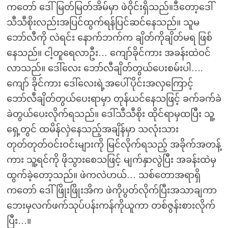
ကတော် ဒေါ်မြတ်မြတ်အိမ်မှာ ဖဲဝိုင်းရှိသည်။ဒီတော့ဒေါ်
သီသီစိုးလည်းအပြင်ထွက်ရန်ပြင်ဆင်နေသည်။ သူမ
ဘော်လီကို လဲရင်း နောက်ဘက်က ချိတ်ကိုချိတ်မရ ဖြစ်
နေသည်။ ငါ့တူရေလာဦး… ကျော်ခိုင်ကား အခန်းထဲဝင်
လာသည်။ ဒေါ်လေး ဘော်လီချိတ်တွယ်ပေးစမ်းပါ….
ကျော် ခိုင်ကား ဒေါ်လေးရဲ့အပေါ်ပိုင်းအလှကြောင့်
ဘော်လီချိတ်တွယ်ပေးရာမှာ တုန်ယင်နေသဖြင့် ခက်ခက်ခဲ
ခဲတွယ်ပေးလိုက်ရသည်။ ဒေါ်သီသီစိုး ထိုင်ရာမှထပြီး သူ့
ရှေ့တွင် ထမိန်လှဲနေသည့်အချိန်မှာ သလုံးသား
တုတ်တုတ်ဝင်းဝင်းများကို မြင်လိုက်ရသည့် အခိုက်အတန့်
ကား သူ့ရင်ကို ဖိုသွားစေသဖြင့် မျက်နှာလွဲပြီး အခန်းထဲမှ
ထွက်ခဲ့တော့သည်။ ဖဲကလဲဟယ်… သစ်တောအရာရှိ
ကတော် ဒေါ်ဖြိုးဖြိုးအိက ဖဲကိုပွတ်လိုက်ပြီးအသာချကာ
ဘေးမှလက်ဖက်သုပ်ပန်းကန်ကိုယူကာ တစ်ဇွန်းစားလိုက်
ပြီး…။