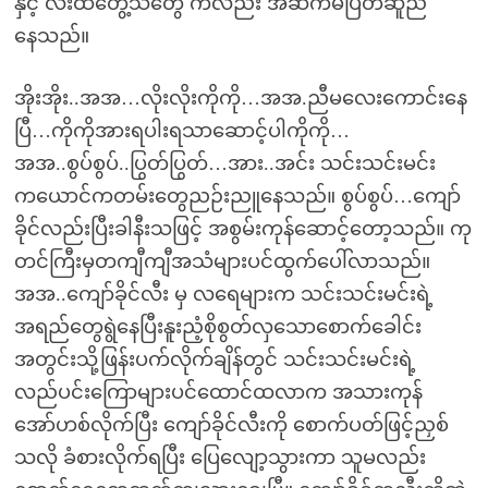
နှင့် လီးထိတွေ့သံတွေ ကလည်း အဆက်မပြတ်ဆူညံ
နေသည်။
အိုးအိုး..အအ…လိုးလိုးကိုကို…အအ.ညီမလေးကောင်းနေ
ပြီ…ကိုကိုအားရပါးရသာဆောင့်ပါကိုကို…
အအ..စွပ်စွပ်..ပြွတ်ပြွတ်…အား..အင်း သင်းသင်းမင်း
ကယောင်ကတမ်းတွေညဉ်းညူနေသည်။ စွပ်စွပ်…ကျော်
ခိုင်လည်းပြီးခါနီးသဖြင့် အစွမ်းကုန်ဆောင့်တော့သည်။ ကု
တင်ကြီးမှတကျီကျီအသံများပင်ထွက်ပေါ်လာသည်။
အအ..ကျော်ခိုင်လီး မှ လရေများက သင်းသင်းမင်းရဲ့
အရည်တွေရွဲနေပြီးနူးညံ့စိုစွတ်လှသောစောက်ခေါင်း
အတွင်းသို့ဖြန်းပက်လိုက်ချိန်တွင် သင်းသင်းမင်းရဲ့
လည်ပင်းကြောများပင်ထောင်ထလာက အသားကုန်
အော်ဟစ်လိုက်ပြီး ကျော်ခိုင်လီးကို စောက်ပတ်ဖြင့်ညှစ်
သလို ခံစားလိုက်ရပြီး ပြေလျော့သွားကာ သူမလည်း