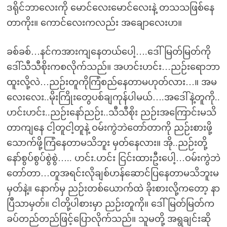
ဒရိုင်ဘာလေးကို မောင်လေးမောင်လေးနဲ့ တသသဖြစ်နေ
တာကိုး။ ကောင်လေးကလည်း အချောလေးဟ။
ခစ်ခစ်…နင်ကအားကျနေတယ်ပေါ့….ဒေါ်မြတ်မြတ်ကို
ဒေါ်သီသီစိုးကစလိုက်သည်။ အဟင်းဟင်း…ညဉ်းရောဘာ
ထူးလို့လဲ…ညဉ်းတူကိုကြံစည်နေတာမဟုတ်လား…။ အမ
လေးလေး..မိုးကြိုးတွေပစ်ချကုန်ပါမယ်….အဒေါ်နဲ့တူကို..
ဟင်းဟင်း..ညဉ်းနော်ညဉ်း..သီသီစိုး ညဉ်းအကြောင်းမသိ
တာကျနေ ငါ့တူငါ့တူနဲ့ ဝမ်းကွဲဘဲတော်တာကို ညဉ်းစားဖို့
သောက်ဖို့ကြံနေတာမသိဘူး မှတ်နေလား။ အို..ညဉ်းတို့
နော်စွပ်စွပ်စွဲစွဲ….. ဟင်း.ဟင်း ငြင်းထားဦးပေါ့…ဝမ်းကွဲဘဲ
တော်တာ…တူအရင်းလိုချစ်ဟန်ဆောင်ပြနေတာမသိဘူးမ
မှတ်နဲ့။ နောက်မှ ညဉ်းတစ်ယောက်ထဲ ခိုးစားလို့ကတော့ နာ
ပြီသာမှတ်။ ငါတို့ပါစားမှာ ညဉ်းတူကို။ ဒေါ်မြတ်မြတ်က
ခပ်တည်တည်ဖြင့်ပြောလိုက်သည်။ သူမတို့ အရွချင်းဆို