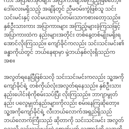
ကား အပြာစာအုပ်များ အပြာကားများမကြည့်ဖြစ်တော့။
ဒေါ်လေးမရှိသည့် အချိန်တွင် ညီမဝမ်းကွဲဖြစ်သူ သင်း
သင်းမင်းနှင့် လင်မယားလုပ်တမ်းသာကစားတော့သည်။
နှစ်ဦးသားကား အပြာကားများ အကြည့်များခဲ့ကြသဖြင့်
အပြာကားထဲက နည်းများအတိုင်း တစ်နေ့တစ်မျိုးမရိုးရ
အောင်လိုးကြသည်။ ကျော်ခိုင်ကလည်း သင်းသင်းမင်း၏
ခန္ဓာကိုယ်တွင် ဘယ်နေရာမှာ မှဲ့ဘယ်နှစ်လုံးရှိသည်က
အစ။
အလွတ်ရနေပြီဖြစ်သလို သင်းသင်းမင်းကလည်း သူ့အကို
ကျော်ခိုင်ရဲ့ တစ်ကိုယ်လုံးအလွတ်ရနေသည်။ နှစ်ဦးသား
နည်းပေါင်းစုံကိုစမ်းသပ်ပြီး လိုးကြသည်။ ဘာဂျာမွုတ်
နည်း ပလွေမွုတ်နည်းများကိုလည်း စမ်းနေကြဆိုတော့။
သူ့အကိုကျော်ခိုင်ရဲ့ လီးဘယ်လောက်အရှည်ရှိသည်
ဘယ်လောက်ကြီးသည် ဆိုတာကို သင်းသင်းမင်း အလွတ်