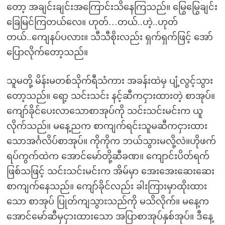
တော့ အချင်းချင်းအကြောင်းသိနေကြသည်။ မြွေမြွေချင်း
ခြေမြင်ကြတယ်လေ။ ဟုတ်…တယ်..ဟဲ့..ဟုတ်
တယ်..ကျေနပ်ပလား။ သီသီစိုးလည်း ရှက်ရှက်ဖြင့် အော်
ပြောလိုက်တော့သည်။
သူမတို့ မိန်းမတစ်သိုက်ရီသံကား အခန်းထဲမှ ပျံ့လွင့်သွား
တော့သည်။ ရော့ သင်းသင်း နင့်ဆီကငှားထားတဲ့ စာအုပ်။
ကျော်ခိုင်ပေးလာသောစာအုပ်ကို သင်းသင်းမင်းက ယူ
လိုက်သည်။ မနေ့ညက စာကျက်ရင်းသူမဆီကငှားထား
သောအင်္ဂလိပ်စာအုပ်။ ကိုကိုက ဘယ်သွားမလို့လဲ။ဟိုဖက်
ရပ်ကွက်ထဲက အောင်မော်တို့ဆီခဏ။ ကျောင်းပိတ်ရက်
ဖြစ်သဖြင့် သင်းသင်းမင်းက အိမ်မှာ အေးအေးဆေးဆေး
စာကျက်နေသည်။ ကျော်ခိုင်လည်း ခါးကြားမှာထိုးထား
သော စာအုပ် ပြုတ်ကျသွားသည်ကို မသိလိုက်။ မနေ့က
အောင်မော်ဆီမှငှားထားသော အပြာစာအုပ်နှစ်အုပ်။ ဒီနေ့