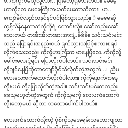
စ်..ကိုကိုကမယုံလို့လား…ပြီးတော့ရှိသေးတယ်။ မေမေ့
ဟာကိုလေ ဖေဖေကြီးကယက်ပေးတာသိလား။ ဟု…
ကျော်ခိုင်လည်တနင်နင်ပင်ဖြစ်သွားသည်။ ံ မေမေဆို
တွန့်လိန်နေတာဘဲကိုကိုရဲ့ ကောင်းလို့။ အော်လည်းအော်
သေးတယ် တအီးအီးတအားအားနဲ့..ခိခိခိ။ သင်းသင်းမင်း
သည် ပြောရင်းအနည်းငယ် ရှက်သွားသဖြင့်စကားစရပ်
လိုက်သေးသည်။ ကိုကို့ဟာကြီးက မာနေပြီလေ..ကိုကိုလို့
ခေါင်းလေးငုံ့ရင်း ပြောလိုက်ပါတယ်။ သင်းသင်းမင်း
လိုချင်နေပြီဆိုတာကျော်ခိုင်သိလိုက်တဲ့အတွက်…။ ညီမ
လေးလေးဖက်ထောက်လိုက်ပါလား။ ကိုကိုနောက်ကနေ
လိုးမယ် လို့ပြောလိုက်တဲ့အခါ။ သင်းသင်းမင်းကလည်း
ခေသူမဟုတ်တဲ့အတွက် ကိုကိုသူမကို လေးဖက်ထောက်
လိုးတော့မယ် ဆိုတာ သဘောပေါက်ပါတယ်။
လေးဖက်ထောက်လိုးတဲ့ ပုံစံကိုသူမအရမ်းသဘောကျတာ