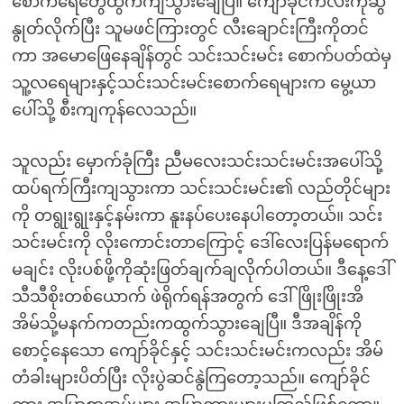
စောက်ရေတွေထွက်ကျသွားချေပြီ။ ကျော်ခိုင်ကလီးကိုဆွဲ
နွုတ်လိုက်ပြီး သူမဖင်ကြားတွင် လီးချောင်းကြီးကိုတင်
ကာ အမောဖြေနေချိန်တွင် သင်းသင်းမင်း စောက်ပတ်ထဲမှ
သူ့လရေများနှင့်သင်းသင်းမင်းစောက်ရေများက မွေ့ယာ
ပေါ်သို့ စီးကျကုန်လေသည်။
သူလည်း မှောက်ခုံကြီး ညီမလေးသင်းသင်းမင်းအပေါ်သို့
ထပ်ရက်ကြီးကျသွားကာ သင်းသင်းမင်း၏ လည်တိုင်များ
ကို တရွုးရွုးနှင့်နမ်းကာ နူးနပ်ပေးနေပါတော့တယ်။ သင်း
သင်းမင်းကို လိုးကောင်းတာကြောင့် ဒေါ်လေးပြန်မရောက်
မချင်း လိုးပစ်ဖို့ကိုဆုံးဖြတ်ချက်ချလိုက်ပါတယ်။ ဒီနေ့ဒေါ်
သီသီစိုးတစ်ယောက် ဖဲရိုက်ရန်အတွက် ဒေါ်ဖြိုးဖြိုးအိ
အိမ်သို့မနက်ကတည်းကထွက်သွားချေပြီ။ ဒီအချိန်ကို
စောင့်နေသော ကျော်ခိုင်နှင့် သင်းသင်းမင်းကလည်း အိမ်
တံခါးများပိတ်ပြီး လိုးပွဲဆင်နွဲကြတော့သည်။ ကျော်ခိုင်