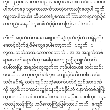
လိုး…ညီမလေးကတစ်ညလုံးခံမှာသိလား။ သင်းသင်းမင်း
ပါးစပ်ကနေ သူ့စကားထက်သာတဲ့စကားလုံးတွေပါ ထွက်
ကျလာပါတယ်။ ညီမလေးရဲ့စကားကိုကြားတာနဲ့ကျော်ခိုင်
ကလည်းမနေပါဘူး။ စိတ်ပိုမိုတက်ကြွလာပါတယ်။
လီးကိုအဖုတ်ထဲကနေ အဖျားထိဆွဲထုတ်လိုက် တရှိန်ထိုး
ဆောင့်လိုက်နဲ့ ဇိမ်တွေ့နေပါတော့တယ်။ ပလွတ်။ ပ
လွတ်..ဘတ်ဘတ်.ဘောက်ဘောက်…အ.အ အချက်တစ်
ရာလောက်ရောက်တဲ့ အခါမှာတော့ ညဉ်းညူသံထွက်
ပေါ်လာပြီး အရည်တွေထွက်ကျကုန်ပါတယ်။ သင်းသင်း
မင်းဆီကတော့မဟုတ်ပါဘူး။ ကျော်ခိုင်ဆီကပါ။ သင်း
သင်းမင်းရဲ့ တင်းကျပ်လှတဲ့စောက်ပတ်ရဲ့ညှစ်အားဒဏ်
ကို သူ့လီးကကောင်းလွန်းနေလို့မခံနိုင်ဘဲ နောက်တစ်ချီပြီး
သွားတာပါ။ သင်းသင်းမင်းကတော့ မပြီးသေးပါဘူး။ သူမ
ကတန်းလန်းကြီး ဟပ်ကော့ကြီးဖြစ်သွားပါတယ်။ ကျော်