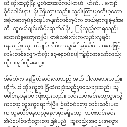
ထဲ ထိုးထည့်ပြီး ဖွတ်ထားလိုက်ပါတယ်။ ဟိုက်… ကျော်
ခိုင်ခေါင်းနားပန်းကြီးသွားသည်။ သူ့ခါးကြားမှာထိုးခဲ့သော
အပြာစာအုပ်နှစ်အုပ်အနက်တစ်အုပ်က ဘယ်မှာကျခဲ့မှန်းမ
သိ။ သူငယ်ချင်းအိမ်ရောက်ခါနီးမှ ပြန်လှည့်လာရသည်။
သောက်ခွတော့ကျပြီ။ တစ်လမ်းလုံးကလည်းလူရှင်း
နေသည်။ သူငယ်ချင်းအိမ်က သူ့အိမ်နှင့်သိပ်မေဝးသဖြင့်
လမ်းတစ်လျှောက်လုံး စေ့စေ့စပ်စပ်ကြည့်လာသော်လည်း
ထိုစာအုပ်ကိုမတွေ့။
အိမ်ထဲက နေခြံထဲဆင်းလာသည် အထိ ပါလာသေးသည်။
ဟိုက်..ဒါဆိုဒုက္ခဘဲ ခြံထဲကျခဲ့သည်မှာသေချာသည်။ သူ
ခေါင်းနပန်းပင်ကြီးသွားသည်။ သင်းသင်းမင်းတွေ့သွားလို့
ကတော့ သူဒုက္ခရောက်ပြီ။ ခြံထဲဝင်တော့ သင်းသင်းမင်း
က သူမထိုင်နေသည့်နေရာမှာမရှိတော့။ သင်းသင်းမင်း
အိမ်ပေါ်တက်သွားတာဖြစ်မည်။ သူလည်းအပြေးအလွား