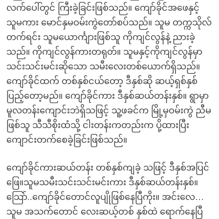
လက်ပေါ်တွင် ကြီးခဲ့ခြင်းဖြစ်သည်။ ကျော်ခိုင်အဖေနှင့်
သူမကား မောင်နှမဝမ်းကွဲတော်စပ်သည်။ သူမ တက္ကသိုလ်
တက်ရင်း သူမယောင်္ကျားဖြစ်သူ ကိုကျင်လွန်နဲ့ ညားခဲ့
သည်။ ကိုကျင်လွန်ကားတရုတ်။ သူမနှင့်ကိုကျင်လွန်မှာ
သင်းသင်းမင်းဆိုသော သမီးလေးတစ်ယောက်ရှိသည်။
ကျော်ခိုင်ထက် တစ်နှစ်ငယ်တော့ ဒီနှစ်ဆို ဆယ့်ရှစ်နှစ်
ပြည့်တော့မည်။ ကျော်ခိုင်ကား ဒီနှစ်ဆယ်တန်းနှစ်။ ရွာမှာ
မူလတန်းကျောင်းဘဲရှိသဖြင့် သူ့ဖခင်က မြို့မှဝမ်းကွဲ ညီမ
ဖြစ်သူ သီသီစိုးထံသို့ ငါးတန်းကတည်းက ပို့ထားပြီး
ကျောင်းတက်စေခဲ့ခြင်းဖြစ်သည်။
ကျော်ခိုင်ကားဆယ်တန်း တစ်နှစ်ကျခဲ့ သဖြင့် ဒီနှစ်အပြင်
ဖြေ။သူမသမီးသင်းသင်းမင်းကား ဒီနှစ်ဆယ်တန်းနှစ်။
သြော်..ကျော်ခိုင်တောင်လူပျိုဖြစ်နေပြီကိုး။ အင်းလေ…
သူမ အသက်တောင် လေးဆယ့်တစ် နှစ်ထဲ ရောက်နေပြီ