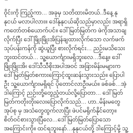
ဝိုင်းကို ကြည့်ကာ… အခုမှ သတိထားမိတယ်..ဒီနေ့ နု
နုငယ် မလာပါလား။ ဒေါ်နုနုငယ်ဆိုသည်မှာလည်း အရာရှိ
ကတော်တစ်ယောက်ပင်။ ဒေါ်မြတ်မြတ်က ဖဲကိုအသာချ
လိုက်ပြီး ဒေါ်ဖြိုးဖြိုးအိပြန်ချထားလိုက်သော လက်ဖက်
သုပ်ပန်းကန်ကို ဆွဲယူပြီး စားလိုက်ရင်း… ညဉ်းမသိသေး
ဘူးထင်တယ်… သူ့ယောင်္ကျားမရှိဘူးလေ…ဒီနေ့။ ဒေါ်
ဖြိုးဖြိုးအိ၊ ဒေါ်သီသီစိုးအပါအဝင် အခြားမိန်းမများက
ဒေါ်မြတ်မြတ်စကားကြောင့်ထူးဆန်းသွားသည်။ ပြောပါ
ဦး သူ့ယောင်္ကျားမရှိရင် ပိုတောင်လာဦးမယ်။ ခစ်ခစ်…အဲ့
ဒါကြောင့် ညဉ်းတို့တွေညံ့တယ်လို့ပြောတာ… ဒေါ်မြတ်
မြတ်ကတိုးတိုးလေးပြောလိုက်သည်… ဟာ..မိန်းမတွေ
အုပ်စု မှ အသံတွေထွက်လာပြီး ဖဲပင်မရိုက်နိုင်တော့။
စိတ်ဝင်စားသွားပြီလေ…ဒေါ်မြတ်မြတ်ပြောသော
အကြောင်းကို။ ထင်ရဘူးနော်…နုနုငယ်တို့ ဒါကြောင့်မို့ သူ့