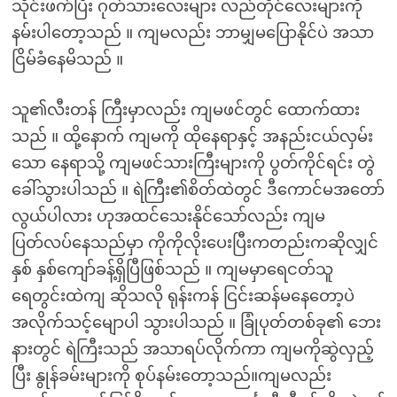
သိုင်းဖက်ပြီး ဂုတ်သားလေးများ လည်တိုင်လေးများကို
နမ်းပါတော့သည် ။ ကျမလည်း ဘာမျှမပြောနိုင်ပဲ အသာ
ငြိမ်ခံနေမိသည် ။
သူ၏လီးတန် ကြီးမှာလည်း ကျမဖင်တွင် ထောက်ထား
သည် ။ ထို့နောက် ကျမကို ထိုနေရာနှင့် အနည်းငယ်လှမ်း
သော နေရာသို့ ကျမဖင်သားကြီးများကို ပွတ်ကိုင်ရင်း တွဲ
ခေါ်သွားပါသည် ။ ရဲကြီး၏စိတ်ထဲတွင် ဒီကောင်မအတော်
လွယ်ပါလား ဟုအထင်သေးနိုင်သော်လည်း ကျမ
ပြတ်လပ်နေသည်မှာ ကိုကိုလိုးပေးပြီးကတည်းကဆိုလျှင်
နှစ် နှစ်ကျော်ခန့်ရှိပြီဖြစ်သည် ။ ကျမမှာရေငတ်သူ
ရေတွင်းထဲကျ ဆိုသလို ရုန်းကန် ငြင်းဆန်မနေတော့ပဲ
အလိုက်သင့်မျောပါ သွားပါသည် ။ ခြုံပုတ်တစ်ခု၏ ဘေး
နားတွင် ရဲကြီးသည် အသာရပ်လိုက်ကာ ကျမကိုဆွဲလှည့်
ပြီး နွုန်ခမ်းများကို စုပ်နမ်းတော့သည်။ကျမလည်း