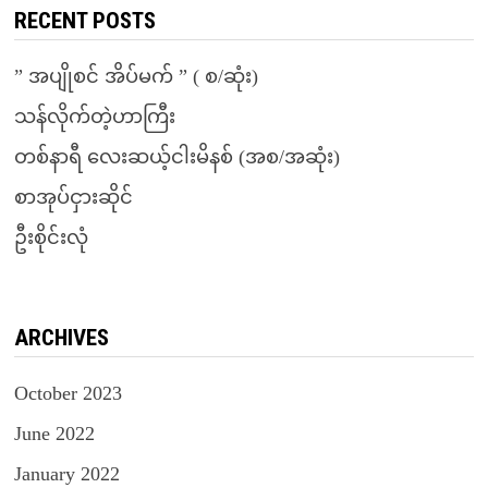
RECENT POSTS
” အပျိုစင် အိပ်မက် ” ( စ/ဆုံး)
သန်လိုက်တဲ့ဟာကြီး
တစ်နာရီ လေးဆယ့်ငါးမိနစ် (အစ/အဆုံး)
စာအုပ်ငှားဆိုင်
ဦးစိုင်းလုံ
ARCHIVES
October 2023
June 2022
January 2022