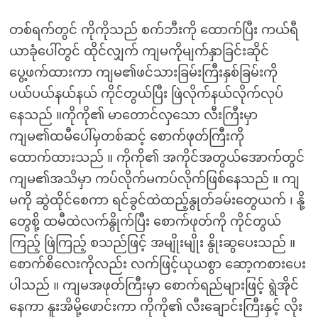
တစ်ရက်တွင် ကိုကိုသည် စက်ဘီးကို ထောက်ပြီး ကယ်ရီ
ယာခုံပေါ်တွင် ထိုင်လျှက် ကျမကိုမျက်နှာခြင်းဆိုင်
ပွေ့ဖက်ထားကာ ကျမ၏ဖင်သားခြမ်းကြီးနှစ်ခြမ်းကို
ပယ်ပယ်နယ်နယ် ကိုင်တွယ်ပြီး ဖြဲလိုက်နယ်လိုက်လုပ်
နေသည် ။ကိုကို၏ မာတောင်လှသော လီးကြီးမှာ
ကျမ၏ထမီပေါ်မှတစ်ဆင့် စောက်ဖုတ်ကြီးကို
ထောက်ထားသည် ။ ကိုကို၏ အကိုင်အတွယ်အောက်တွင်
ကျမ၏အသိမှာ ကပ်လိုက်မကပ်လိုက်ဖြစ်နေသည် ။ ကျ
မကို ဆွဲထိုင်စေကာ ရင်ခွင်ထဲထည့်နွုတ်ခမ်းတွေယက် ၊ နို့
တွေစို့ ထမီထဲလက်နွိုက်ပြီး စောက်ဖုတ်ကို ကိုင်တွယ်
ကြည့် ဖြဲကြည့် စသည်ဖြင့် အမျိုးမျိုး နွိုးဆွပေးသည် ။
စောက်စိလေးကိုလည်း လက်ဖြင့်ယုယစွာ ဆော့ကစားပေး
ပါသည် ။ ကျမအဖုတ်ကြီးမှာ စောက်ရည်များဖြင့် ရွဲအိုင်
နေကာ နူးအိမို့ဖောင်းကာ ကိုကို၏ လီးချောင်းကြီးနှင့် လိုး