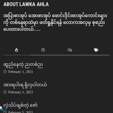
ABOUT LAWKA AHLA
အပြာစာအုပ် အောစာအုပ် ဖောင်းဒိုင်းစာအုပ်ကောင်းများ
ကို တစ်နေရာထဲမှာ ဖတ်ရှုနိုင်ရန် လောကအလှမှ စုစည်း
ပေးထားပါတယ်…..
ဆူညံနေတဲ့ ညတစ်ည
February 1, 2021
အားရပါးရ ရှိလှပါတယ်
February 1, 2021
လဲ့သိပ်ချစ်တဲ့ ဇော်
February 5, 2021