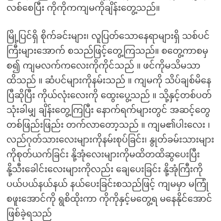
လစ်စေပြီး ကိုကိုကကျမကိုချိန်းတွေ့သည်။
မြို့ပြင်ရှိ စိုက်ခင်းများ၊ လူပြတ်သောနေရာများရှိ သစ်ပင်
ကြီးများအောက် စသည်ဖြင့်တွေ့ကြသည်။ စတွေ့ကာစမှ
စ၍ ကျမလက်ကလေးကိုကိုင်သည် ။ ဖင်ကိုမသိမသာ
ထိသည် ။ ဆံပင်များကိုနမ်းသည် ။ ကျမကို သိပ်ချစ်မိနေ
ပြီဆိုပြီး ကိုယ်လုံးလေးကို ထွေးပွေ့သည် ။ သို့နှင့်တစ်ပတ်
သုံးခါမျှ ချိန်းတွေ့ကြပြီး နောက်ရက်များတွင် အဆင့်တွေ
တစ်ဖြည်းဖြည်း တက်လာတော့သည် ။ ကျမ၏ပါးလေး ၊
လည်ဂုတ်သားလေးများကိုနမ်းစုပ်ခြင်း၊ နွုတ်ခမ်းသားများ
ကိုစုတ်ယက်ခြင်း နို့အုံလေးများကိုမထိတထိဆွပေးပြီး
နို့သီးခေါင်းလေးများကိုလည်း ချေပေးခြင်း နို့အုံကြီးကို
ပယ်ပယ်နယ်နယ် နယ်ပေးခြင်းစသည်ဖြင့် ကျမမှာ မကြုံ
စဖူးအောင်ကို ရွစိထိုးကာ ကိုကိုနှင့်မတွေ့ရ မနေနိုင်အောင်
ဖြစ်ခဲ့ရသည်