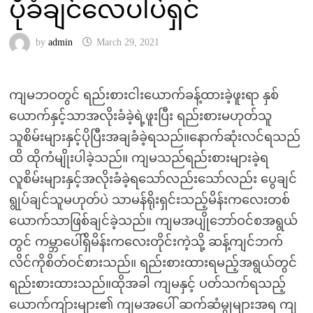
ပိုခံချင်လေပါပဲရှင်
by
admin
March 29, 2021
ကျမဘဝတွင် ရည်းစားငါးယောက်ခန့်ထားခဲ့ဖူးရာ နှစ်
ယောက်နှင့်သာအလိုးခံခဲ့ရဲ့ဖူးပြီး ရည်းစားမဟုတ်သူ
သူစိမ်းများနှင့်ပိုပြီးအချခံခဲ့ရသည်။နောက်ဆုံးလင်ရသည်
ထိ ထိုကံမျိုးပါခဲ့သည်။ ကျမသည်ရည်းစားများခဲ့ရ
လူစိမ်းများနှင့်အလိုးခံခဲ့ရသော်လည်းသော်လည်း ပွေချင်
ရွုပ်ချင်သူမဟုတ်ပဲ သာမန်ရိုးရှင်းသည့်မိန်းကလေးတစ်
ယောက်သာဖြစ်ချင်ခဲ့သည်။ ကျမအပျိုဘော်ဝင်စအရွယ်
တွင် ကမ္ဘာပေါ်ရှိမိန်းကလေးတိုင်းကဲ့သို့ ဆန့်ကျင်ဘက်
လိင်ကိုစိတ်ဝင်စားသည်။ ရည်းစားထားရမည့်အရွယ်တွင်
ရည်းစားထားသည်။ထိုအခါ ကျမနှင့် ပတ်သက်ရသည့်
ယောက်ကျ်ားများ၏ ကျမအပေါ် ဆက်ဆံမွုများအရ ကျ