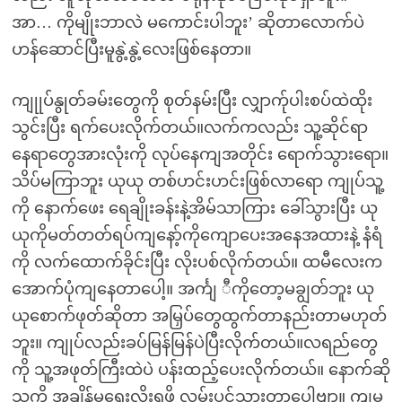
အာ… ကိုမျိုးဘာလဲ မကောင်းပါဘူး’ ဆိုတာလောက်ပဲ
ဟန်ဆောင်ပြီးမူနွဲ့နွဲ့လေးဖြစ်နေတာ။
ကျုုပ်နွုတ်ခမ်းတွေကို စုတ်နမ်းပြီး လျှာက်ုပါးစပ်ထဲထိုး
သွင်းပြီး ရက်ပေးလိုက်တယ်။လက်ကလည်း သူ့ဆိုင်ရာ
နေရာတွေအားလုံးကို လုပ်နေကျအတိုင်း ရောက်သွားရော။
သိပ်မကြာဘူး ယုယု တစ်ဟင်းဟင်းဖြစ်လာရော ကျုပ်သူ့
ကို နောက်ဖေး ရေချိုးခန်းနဲ့အိမ်သာကြား ခေါ်သွားပြီး ယု
ယုကိုမတ်တတ်ရပ်ကျနော့်ကိုကျောပေးအနေအထားနဲ့ နံရံ
ကို လက်ထောက်ခိုင်းပြီး လိုးပစ်လိုက်တယ်။ ထမီလေးက
အောက်ပုံကျနေတာပေါ့။ အင်္ကျ ီကိုတော့မချွတ်ဘူး ယု
ယုစောက်ဖုတ်ဆိုတာ အမြှပ်တွေထွက်တာနည်းတာမဟုတ်
ဘူး။ ကျုပ်လည်းခပ်မြန်မြန်ပဲပြီးလိုက်တယ်။လရည်တွေ
ကို သူ့အဖုတ်ကြီးထဲပဲ ပန်းထည့်ပေးလိုက်တယ်။ နောက်ဆို
သူ့ကို အချိန်မရွေးလိုးရဖို့ လမ်းပွင့်သွားတာပေါ့ဗျာ။ ကျမ