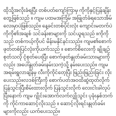
ထိုသို့အလိုးခံရပြီး တစ်ပတ်ကျော်ကြာမှ ကိုကိုနှင့်ပြန်ချိန်း
တွေ့ဖြစ်သည် ။ ကျမ ပထမအကြိမ် အဖြုတ်ခံရသောအိမ်
လေးမှာပဲဖြစ်သည်။ နေ့ခင်းတစ်ပိုင်းလုံး ကျောင်းမတက်ပဲ
ကိုကို၏အချစ် သင်ခန်းစာများကို သင်ယူရသည် ။ကိုကို
သည် တစ်ကယ့်ကိုပင် မိန်းမနိုင်နင်းသည်။ ကျမ၏စောက်
ဖုတ်တစ်ပြင်လုံးကိုယက်သည် ။ စောက်စိလေးကို ချိုချဉ်
စုတ်သလို ငုံစုတ်ပေးပြီး စောက်ဖုတ်နွုတ်ခမ်းသားများကို
လည်း အပေါ်နွုတ်ခမ်းနမ်းသကဲ့သို့ နမ်းပေးသည်။ ကျမ
အရမ်းရွလာချိန်မှ လီးကိုကိုင်တေ့ပြီး ဖြည်းဖြည်းခြင်း လိုး
ပေးသည်။လဒစ်ကြီးကို စောက်ပတ်အဝထိဆွဲထုတ်လိုက်
ပြန်သွင်းပြီးစိမ်းထားလိုက် ပြန်သွင်းလိုက် လေးငါးခါလုပ်
ပြီးနောက် ကျမ ဂျိုင်းအောက်လက်လျှိုသွင်း ပုခုံးနှစ်ဘက်
ကို ကိုင်ကာဆောင့်လိုးသည် ။ ဆောင့်လိုးရင်းနွုတ်ခမ်း
များကိုလည်း ယက်ပေးသည်။