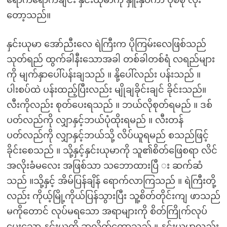
ရောက်ရောက်ချင်း နှင်းယုမာကို နှူးနှပ်ကာ ပုံစံစုံ လိုး
တော့သည်။
နှင်းယုမာ အော်ညီးလေ ရဲကြီးက ပိုကြမ်းလေဖြစ်သည်
သုတ်ရည် ထွက်ခါနီးသောအခါ တစ်ခါတစ်ရံ လရည်များ
ကို မျက်နှာပေါ်ပန်းချသည် ။ နို့ပေါ်လည်း ပန်းသည် ။
ပါးစပ်ထဲ ပန်းထည့်ပြီးလည်း မျိုချခိုင်းချင် ခိုင်းသည်။
လီးကိုလည်း စုတ်ပေးရသည် ။ ဘယ်လိုစုတ်ရမည် ။ ဒစ်
ပတ်လည်ကို လျှာနှင့်ဘယ်ပုံထိုးရမည် ။ လီးတန်
ပတ်လည်ကို လျှာနှင့်ဘယ်သို့ လိပ်ယူရမည် စသည်ဖြင့်
ခိုင်းစေသည် ။ သို့နှင့်နှင်းယုမာကို သူ၏စိတ်ဖြေစရာ လိင်
အလိုးခံမလေး အဖြစ်သာ သဘောထားပြီ း ဆက်ဆံ
သည် ။သို့နှင့် အိမ်ပြန်ချိန် ရောက်လာကြသည် ။ ရဲကြီးတို့
လည်း ကိုယ့်မြို့ကိုယ်ပြန်သွားပြီး သူ့စိတ်တိုင်းကျ ဖာသည်
မကိုတောင် လုပ်မရသော အရာများကို စိတ်ကြိုက်လုပ်
ပေးသော နှင်းယုကို ခွာလိုက်တော့သည် ။ နှင်းယုမာလည်း