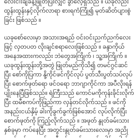
လေးငါးချီခန့်ဖြုတ်ပြီးလျှင် ခွာလေ့ရှိသည် ။ ယခုလည်း
ထွန်းထွန်းနှင့်လိုက်လာရာ စားရကံကြုံ၍ မုတ်ဆိတ်ပျားစွဲ
ခြင်း ဖြစ်သည် ။
ယခုစော်လေးမှာ အသားအရည် ဝင်းဝင်းညက်ညက်လေး
ဖြင့် လှတပတ လိုးချင်စရာလေးဖြစ်သည် ။ ခန္ဒာကိုယ်
အနေအထားကလည်း ဘဲတွေအကြိုက် ၊ သူ့အကြိုက် ။
ယခုထွန်းထွန်းတို့အတွဲ ဖြုတ်မည်ကိုသိ၍ တမင်ဂွင်ဆင်
ပြီး စော်ကိုပြကာ နို့ကိုင်ဖင်ကိုင်လုပ် ပွတ်သီးပွတ်သပ်လုပ်
ပြီး စောက်ဖုတ်ရော ဖင်ဝရော ဘာဂျာကိုင်ကာ အပီလိုးရန်
ပျိုးနေပြီဖြစ်သည်။ ရဲကြီးသည် ကောင်မကိုကုန်းခိုင်းလိုက်
ပြီး ထမီစကပ်ကိုဖြည်ကာ လှန်တင်လိုက်သည် ။ ဖင်ကို
အနည်းငယ်နှိမ့် ခါးကိုခွက်ခွက်ဖြစ်အောင် လုပ်လိုက်ပြီး
စောက်ဖုတ်ကို ကြည့်လိုက်သည် ။ အဖုတ် နွုတ်ခမ်းသား
နှစ်ခုမှာ ကပ်နေပြီး အတွင်းနွုတ်ခမ်းသားလေးမှာ အညို