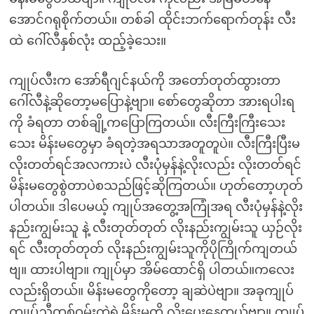
အောင်ဂရုစိုက်တယ်။ တစ်ခါ ထိုင်းဘက်ရောက်တုန်း လီး
ထဲ ဂေါ်လီနှစ်လုံး ထည့်ခဲ့သေး။
ကျုပ်လီးက အော်ရီဂျင်နယ်ကို အတော်တုတ်ထွားတာ
ဂေါ်လီနဲ့ဆိုတော့မပြောနဲ့ဗျာ။ စော်တွေဆိုတာ အားရပါးရ
ကို ခံရတာ တစ်ချို့ကပြောကြတယ်။ လီးကြီးကြီးသေး
သေး မိန်းမတွေမှာ ခံရတဲ့အရသာအတူတူပဲ။ လီးကြီးပြီးမ
လိုးတတ်ရင်အလကားပဲ လီးပုံမှန်နဲ့လိုးလည်း လိုးတတ်ရင်
မိန်းမတွေစွဲတာပဲစသည်ဖြင့်ဆိုကြတယ်။ ဟုတ်တော့ဟုတ်
ပါတယ်။ ဒါပေမယ့် ကျုပ်အတွေ့အကြုံအရ လီးပုံမှန်နဲ့လိုး
နည်းကျွမ်းသူ နဲ့ လီးတုတ်တုတ် လိုးနည်းကျွမ်းသူ ယှဉ်လိုး
ရင် လီးတုတ်တုတ် လိုးနည်းကျွမ်းသူကိုပိုကြိုက်ကျတယ်
ဗျ။ ထားပါဗျာ။ ကျုပ်မှာ အိမ်ထောင်ရှိ ပါတယ်။ကလေး
လည်းရှိတယ်။ မိန်းမတွေကိုတော့ ချဆဲပဲဗျာ။ အခုကျုပ်
ကျုပ်ညီတစ်ဝမ်းကွဲရဲ့မိန်းမကို လိုးပေးနေတယ်ဗျာ။ ကျုပ်