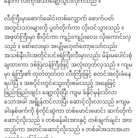
နောက် လီးကိုအသာချော့သွင်းလိုက်သည် ။
လီးကြီးမှာစောက်ခေါင်းတစ်လျှောက် စောက်ပတ်
အတွင်းသားများကို ပွတ်တိုက်ကာ လိုးဝင်သွားသည် ။
အဖုတ်ကြီးမှာ စီးပိုင်ကာ ကျဉ်းကျဉ်းလေး လိုးကောင်းလှ
သည် ။ စော်လေးမှာ အပျိုမဟုတ်တော့သော်လည်း
အသစ်နီးပါးအတိုင်းပင်။ရဲကြီးလီးမှာလည်း မိန်းမပေါင်းစုံ
ချထားကာ ဒစ်ပြဲလန်ကြီးဖြင့် အလုံးတုတ်လှသည် ။ ကျမ
မှာ ရဲကြီး၏ တုတ်တုတ်၀၀ လီးကြီးဖြင့် စတင်အလိုးခံနေ
ရပါပြီ ။ အစပိုင်းတွင်သွေးတိုးစမ်းသည့် အနေဖြင့်
ဖြည်းဖြည်းချင်း ချော့လိုးပြီး ကျမ ခံနိုင်မှန်းသိလာ
သောအခါ အရွိုန်တင်လာပြီး ဆောင့်လိုးလာသည် ။ကျမ
ခါးနှစ်ဖက်ကို စုံကိုင်ဆွဲကာ တစ်ဖောင်းဖောင်း ဆက်တိုက်
ဆောင့်လိုးသည် ။ တစ်ဖန်ခါးအားနှင့် တစ်ချက်ချင်း အား
ထည့်ကာ အတင်းဆောင့်လိုးသည် ။ တစ်ခါအသာအယာ