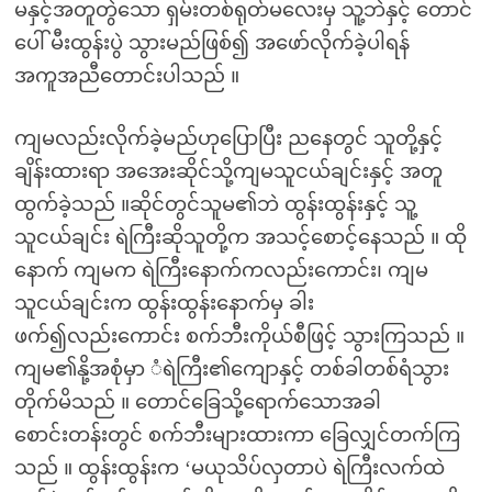
မနှင့်အတူတွဲသော ရှမ်းတစ်ရုတ်မလေးမှ သူ့ဘဲနှင့် တောင်
ပေါ် မီးထွန်းပွဲ သွားမည်ဖြစ်၍ အဖော်လိုက်ခဲ့ပါရန်
အကူအညီတောင်းပါသည် ။
ကျမလည်းလိုက်ခဲ့မည်ဟုပြောပြီး ညနေတွင် သူတို့နှင့်
ချိန်းထားရာ အအေးဆိုင်သို့ကျမသူငယ်ချင်းနှင့် အတူ
ထွက်ခဲ့သည် ။ဆိုင်တွင်သူမ၏ဘဲ ထွန်းထွန်းနှင့် သူ့
သူငယ်ချင်း ရဲကြီးဆိုသူတို့က အသင့်စောင့်နေသည် ။ ထို
နောက် ကျမက ရဲကြီးနောက်ကလည်းကောင်း၊ ကျမ
သူငယ်ချင်းက ထွန်းထွန်းနောက်မှ ခါး
ဖက်၍လည်းကောင်း စက်ဘီးကိုယ်စီဖြင့် သွားကြသည် ။
ကျမ၏နို့အစုံမှာ ံရဲကြီး၏ကျောနှင့် တစ်ခါတစ်ရံသွား
တိုက်မိသည် ။ တောင်ခြေသို့ရောက်သောအခါ
စောင်းတန်းတွင် စက်ဘီးများထားကာ ခြေလျှင်တက်ကြ
သည် ။ ထွန်းထွန်းက ‘မယုသိပ်လှတာပဲ ရဲကြီးလက်ထဲ