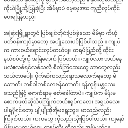
ကိုယ်မြို့သို့ပြန်ခဲ့ပြီး အိမ်မှာပဲ မေ့မေ့အား ကူညီလုပ်ကိုင်
ပေးရပြန်သည်။
အခြားမြို့ရွာတွင် ဖြစ်ချင်တိုင်းဖြစ်ခဲ့သော မိမိမှာ ကိုယ့်
ပတ်ဝန်းကျင်မှာတော့ အပျိုလေးပင်ဖြစ်ပါသည် ။ ကျုပ်
က ကားဝယ်ရောင်းလုပ်တယ်ဗျ။ တရုပ်ပြည်တို့ ထိုင်း
နယ်စပ်တို့ကို အမြဲရောက် ဖြစ်တယ်။ ကျုပ်လား ဘယ်နေ
မလဲ။လစ်ရင်လစ်သလို စိတ်ကြွဆေးတွေ ဘာတွေလည်း
သယ်တာပေါ့။ ပိုက်ဆံကလည်းရှာသလောက်ရတော့ မဲ
ဆောက်၊ တစ်ခါတစ်လေဗန်ကောက်၊ ရန်ကုန်၊မန္တလေး
စသည်ဖြင့် ရောက်ရာမှ စော်ခေါ်တာပဲ။ ကျုပ်က မိန်းမ
စောက်ဖုတ်ဆိုသိပ်ကြိုက်တယ်။ရုပ်ကလေး အရွယ်လေး
ပါရှှိရင်တော့ ပျိုပျိုအိုအိုမရွေးဘူး။ ဖာသည်လည်း
ကြိုက်တယ်။ ကကတွေ ကိုလည်းလိုးဖြစ်ပါတယ်။ ကျနော်
မိန်းမပွေတယ်ဗျာ။ ကျုပ်လီး ကိုလည်း အမြဲမတ်နေ