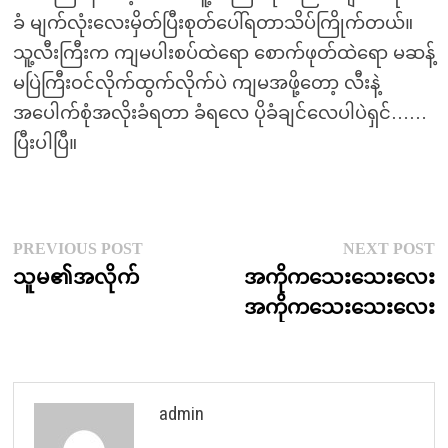
ခံ မျက်လုံးလေးမှိတ်ပြီးစုတ်ပေါ်ရတာသိပ်ကြိုက်တယ်။
သူ့လီးကြီးက ကျမပါးစပ်ထဲရော စောက်ဖုတ်ထဲရော မဆန့်
မပြဲကြီးဝင်လိုက်ထွက်လိုက်ပဲ ကျမအဖို့တော့ လီးနဲ့
အပေါက်စုံအလိုးခံရတာ ခံရလေ ပိုခံချင်လေပါပဲရှင်……
ပြီးပါပြီ။
Post
Previous
N
PREVIOUS POST
NEXT POST
post:
p
သူမ၏အလိုက်
အကိုကသေးသေးလေး
navigation
အကိုကသေးသေးလေး
admin