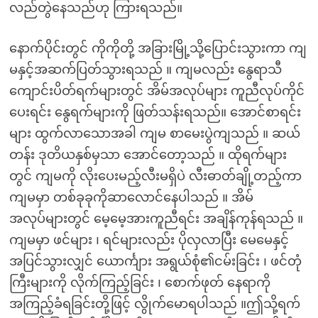
လည်တွဲနေသည်ဟု ကြားရသည်။
နောက်ပိုင်းတွင် ကိုကိုတို့ အခြားမြို့သို့ပြောင်းသွားကာ ကျ
မနှင့်အဆက်ပြတ်သွားရသည် ။ ကျမလည်း နွေရာသီ
ကျောင်းပိတ်ရက်များတွင် အိမ်အလုပ်များ ကူညီလုပ်ကိုင်
ပေးရင်း နွေရက်များကို ဖြတ်သန်းရသည်။ အောင်စာရင်း
များ ထွက်လာသောအခါ ကျမ စာမေးပွဲကျသည် ။ ဆယ်
တန်း ဒုတိယနှစ်မှသာ အောင်တော့သည် ။ ထိုရက်များ
တွင် ကျမကို လိုးပေးမည့်လီးမရှိပဲ လီးဓာတ်ချို့တည့်ကာ
ကျမမှာ တစ်ခုခုကိုဆာလောင်နေပါသည် ။ အိမ်
အလုပ်များတွင် မေ့မေ့အားကူညီရင်း အချိန်ကုန်ရသည် ။
ကျမမှာ ဖင်များ ၊ ရင်များလည်း ပိုလှလာပြီး မေမေနှင့်
အပြင်သွားလျှင် ယောင်္ကျား အရွယ်စုံ၏ငမ်းခြင်း ၊ ဖင်တုံ
ကြီးများကို လိုက်ကြည့်ခြင်း ၊ စောက်ဖုတ် နေရာကို
အကြည့်ခံရခြင်းတို့ဖြင့် လွိုက်မောရပါသည် ။ဤသို့ရက်