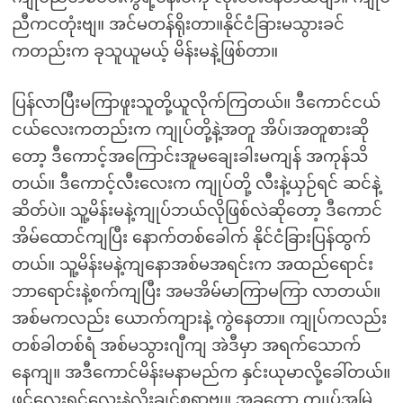
ညီကငတုံးဗျ။ အင်မတန်ရိုးတာ။နိုင်ငံခြားမသွားခင်
ကတည်းက ခုသူယူမယ့် မိန်းမနဲ့ဖြစ်တာ။
ပြန်လာပြီးမကြာဖူးသူတို့ယူလိုက်ကြတယ်။ ဒီကောင်ငယ်
ငယ်လေးကတည်းက ကျုပ်တို့နဲ့အတူ အိပ်၊အတူစားဆို
တော့ ဒီကောင့်အကြောင်းအူမချေးခါးမကျန် အကုန်သိ
တယ်။ ဒီကောင့်လီးလေးက ကျုပ်တို့ လီးနဲ့ယှဉ်ရင် ဆင်နဲ့
ဆိတ်ပဲ။ သူ့မိန်းမနဲ့ကျုပ်ဘယ်လိုဖြစ်လဲဆိုတော့ ဒီကောင်
အိမ်ထောင်ကျပြီး နောက်တစ်ခေါက် နိုင်ငံခြားပြန်ထွက်
တယ်။ သူ့မိန်းမနဲ့ကျနောအစ်မအရင်းက အထည်ရောင်း
ဘာရောင်းနဲ့စက်ကျပြီး အမအိမ်မာကြာမကြာ လာတယ်။
အစ်မကလည်း ယောက်ကျားနဲ့ ကွဲနေတာ။ ကျုပ်ကလည်း
တစ်ခါတစ်ရံ အစ်မသွားဂျီကျ အဲဒီမှာ အရက်သောက်
နေကျ။ အဒီကောင်မိန်းမနာမည်က နှင်းယုမာလို့ခေါ်တယ်။
ဖင်လေးရင်လေးနဲ့လိုးချင်စရာဗျ။ အခုတော့ ကျုပ်အမြဲ