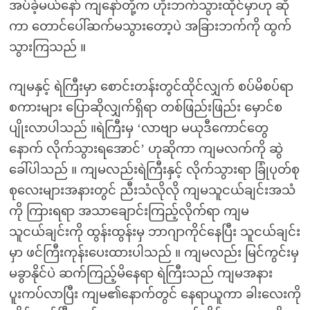
အပ်ခဲ့မယ်နော် ကျနော်တို့က ဟိုးဘက်သွားထိုင်မှာဟု ဆို
ကာ တောင်ပေါ်ဆက်မသွားတော့ပဲ အခြားဘက်ကို ထွက်
သွားကြသည် ။
ကျမနှင့် ရဲကြီးမှာ စောင်းတန်းတွင်ထိုင်လျှက် စပ်မိစပ်ရာ
စကားများ ပြောဆိုလျှက်ရှိရာ တစ်ဖြည်းဖြည်း မှောင်စ
ပျိုးလာပါသည် ။ရဲကြီးမှ ‘လာဗျာ မယုဒီကောင်တွေ
နောက် လိုက်သွားရအောင်’ ဟုဆိုကာ ကျမလက်ကို ဆွဲ
ခေါ်ပါသည် ။ ကျမလည်းရဲကြီးနှင့် လိုက်သွားရာ ခြုံပုတ်စု
စုလေးများအနားတွင် ညီးသံလိုလို ကျမသူငယ်ချင်းအသံ
ကို ကြားရရာ အသာချောင်းကြည့်လိုက်ရာ ကျမ
သူငယ်ချင်းကို ထွန်းထွန်းမှ ဘာဂျာကိုင်နေပြီး သူငယ်ချင်း
မှာ ဖင်ကြီးကုန်းပေးထားပါသည် ။ ကျမလည်း မြင်ကွင်းမှ
မခွာနိုင်ပဲ ဆက်ကြည့်မိနေရာ ရဲကြီးသည် ကျမအနား
ပူးကပ်လာပြီး ကျမ၏နောက်တွင် နေရာယူကာ ခါးလေးကို