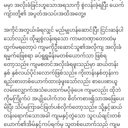
မမှာ အလိုးခံခြင်းဟူသောအရသာကို စွဲလန်းခဲ့ရပြီး ယေက်
ကျ်ားတို့၏ အပွတ်အသပ်၊အထိအတွေ့။
အကိုင်အတွယ်၊ခံရလျှင် မည်မျှဟန်ဆောင်ပြီး ငြင်းဆန်ပါ
သော်လည်း ထိုမျှစွဲလန်းရသော ကာမတဏှာတောထဲမှ
ထွက်မရတော့ပဲ ကျမကိုဦးဆောင်သူ၏အလိုကျ အလိုးခံ
ရမ္မက်ဖြေစရာ ခပ်ရွရွမိန်းမတစ်ယောက်သာ ဖြစ်ရ
တော့သည်။ ကျမစတင်အလိုးခံရဖူးသည်မှာ ဆယ်တန်း
နှစ် နှစ်လယ်ပိုင်းလောက်ဖြစ်သည်။ ကိုးတန်းနှစ်တုန်းက
ရည်းစားတစ်ယောက်ထားခဲ့ဖူးသော်လည်း စာပေးစာယူ
လမ်းလျှောက်အသံပေးထက်မပိုခဲ့ပေ။ ကျမလည်း ထိုဘဲ
ကိုမကြိုက်ပဲ အပျိုပေါက်ဘ၀ စိတ်ကစား၍သာအဖြေပေး
မိပြီး သိပ်မကြာခင်ဖြတ်ပစ်လိုက်တော့သည်။ သို့နှင့်ဆယ်
တန်းရောက်သောအခါ ကျမနှင့်တွဲသော သူငယ်ချင်းတစ်
ယောက်၏အိမ်နှင့်ကပ်ရက်မှ သူတစ်ယောက်သည် ကျမ