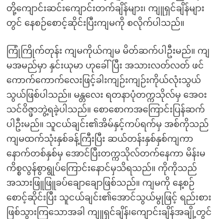
တို့ကျောင်းဆင်းကျောင်းတက်ချိန်များ၊ ကျူရှင်ချိန်များ
တွင် နေစဉ်စောင့်ဆိုင်းပြီးကျမကို စလိုက်ပါသည်။
ကြုံကြိုက်တုန်း ကျမကိုယ်ကျမ မိတ်ဆက်ပါဦးမည်။ ကျ
မအမည်မှာ နှင်းယုမာ ဟုခေါ်ပြီး အသားလတ်လတ် ဖင်
ကောက်ကောက်လေးဖြင့်ခါးကျဉ်းကျဉ်းကိုယ်လုံးသွယ်
သွယ်ဖြစ်ပါသည်။ မန္တလေး ရတနာပုံတက္ကသိုလ်မှ အေဝး
သင်ဝိဇ္ဖာဘွဲ့ရခဲ့ပါသည်။ စောစောကအကြောင်းပြန်ဆက်
ပါဦးမည်။ သူငယ်ချင်း၏အိမ်နှင့်ကပ်ရက်မှ အစ်ကိုသည်
ကျမထက်သုံးနှစ်ခန့်ကြီးပြီး ဆယ်တန်းနှစ်နှစ်ကျကာ
နောက်တစ်နှစ်မှ အောင်ပြီးတက္ကသိုလ်တက်နေကာ မိန်းမ
ကိစ္စလွန်စွာရွုပ်ကြောင်းနောင်မှသိရသည်။ ကိုကိုသည်
အသားဖြူဖြူခပ်ချောချောဖြစ်သည်။ ကျမကို နေ့စဉ်
စောင့်ဆိုင်းပြီး သူငယ်ချင်း၏အောင်သွယ်မွုဖြင့် ရည်းစား
ဖြစ်သွားကြသောအခါ ကျူရှင်ချိန်၊ကျောင်းချိန်အချို့တွင်