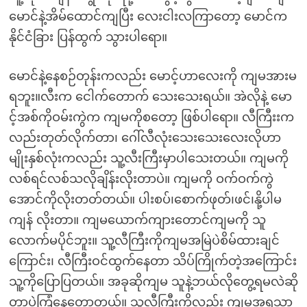
မောင်နဲ့အိမ်ထောင်ကျပြီး လေးငါးလကြာတော့ မောင်က
နိုင်ငံခြား ပြန်ထွက် သွားပါရော။
မောင်နဲ့နေစဉ်တုန်းကလည်း မောင့်ဟာလေးကို ကျမအားမ
ရဘူး။လီးက ငေါက်တောက် သေးသေးရယ်။ အဲလိုနဲ့ မော
င့်အစ်ကိုဝမ်းကွဲက ကျမကိုစတော့ ဖြစ်ပါရော။ လီကြီးးက
လည်းတုတ်လိုက်တာ၊ ဂေါ်လီလုံးသေးသေးလေးလိုဟာ
မျိုးနှစ်လုံးကလည်း သူ့လီးကြီးမှာပါသေးတယ်။ ကျမကို
လစ်ရင်လစ်သလိုချိန်းလိုးတာပဲ။ ကျမကို ဝက်ဝက်ကွဲ
အောင်ကိုလိုးတတ်တယ်။ ပါးစပ်၊စောက်ဖုတ်၊ဖင်၊နို့ပါမ
ကျန် လိုးတာ။ ကျမယောက်ကျားတောင်ကျမကို သူ
လောက်မပိုင်ဘူး။ သူ့လီကြီးကိုကျမအမြဲပဲစိမ်ထားချင်
ကြောင်း၊ လီကြီးဝင်ထွက်နေတာ သိပ်ကြိုက်တဲ့အကြောင်း
သူ့ကိုပြောပြတယ်။ အခုဆိုကျမ သူနဲ့ဘယ်လိုတွေ့ရမလဲဆို
တာပဲကြံနေတော့တယ်။ သူ့လီကြီးကိုလည်း ကျမအရသာ