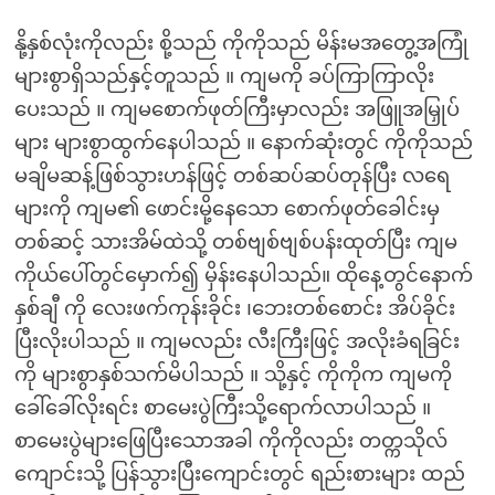
နို့နှစ်လုံးကိုလည်း စို့သည် ကိုကိုသည် မိန်းမအတွေ့အကြုံ
များစွာရှိသည်နှင့်တူသည် ။ ကျမကို ခပ်ကြာကြာလိုး
ပေးသည် ။ ကျမစောက်ဖုတ်ကြီးမှာလည်း အဖြူအမြှုပ်
များ များစွာထွက်နေပါသည် ။ နောက်ဆုံးတွင် ကိုကိုသည်
မချိမဆန့်ဖြစ်သွားဟန်ဖြင့် တစ်ဆပ်ဆပ်တုန်ပြီး လရေ
များကို ကျမ၏ ဖောင်းမို့နေသော စောက်ဖုတ်ခေါင်းမှ
တစ်ဆင့် သားအိမ်ထဲသို့ တစ်ဗျစ်ဗျစ်ပန်းထုတ်ပြီး ကျမ
ကိုယ်ပေါ်တွင်မှောက်၍ မှိန်းနေပါသည်။ ထိုနေ့တွင်နောက်
နှစ်ချီ ကို လေးဖက်ကုန်းခိုင်း ၊ဘေးတစ်စောင်း အိပ်ခိုင်း
ပြီးလိုးပါသည် ။ ကျမလည်း လီးကြီးဖြင့် အလိုးခံရခြင်း
ကို များစွာနှစ်သက်မိပါသည် ။ သို့နှင့် ကိုကိုက ကျမကို
ခေါ်ခေါ်လိုးရင်း စာမေးပွဲကြီးသို့ရောက်လာပါသည် ။
စာမေးပွဲများဖြေပြီးသောအခါ ကိုကိုလည်း တတ္ကသိုလ်
ကျောင်းသို့ ပြန်သွားပြီးကျောင်းတွင် ရည်းစားများ ထည်