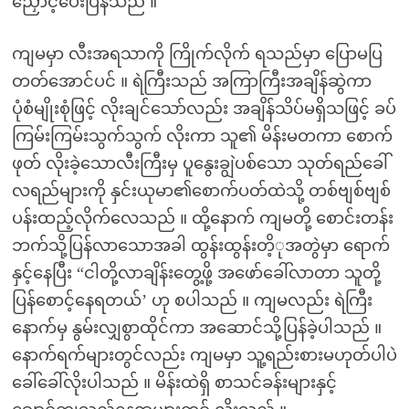
ညှောင့်ပေးပြန်သည် ။
ကျမမှာ လီးအရသာကို ကြိုက်လိုက် ရသည်မှာ ပြောမပြ
တတ်အောင်ပင် ။ ရဲကြီးသည် အကြာကြီးအချိန်ဆွဲကာ
ပုံစံမျိုးစုံဖြင့် လိုးချင်သော်လည်း အချိန်သိပ်မရှိသဖြင့် ခပ်
ကြမ်းကြမ်းသွက်သွက် လိုးကာ သူ၏ မိန်းမတကာ စောက်
ဖုတ် လိုးခဲ့သောလီးကြီးမှ ပူနွေးချွဲပစ်သော သုတ်ရည်ခေါ်
လရည်များကို နှင်းယုမာ၏စောက်ပတ်ထဲသို့ တစ်ဗျစ်ဗျစ်
ပန်းထည့်လိုက်လေသည် ။ ထို့နောက် ကျမတို့ စောင်းတန်း
ဘက်သို့ပြန်လာသောအခါ ထွန်းထွန်းတိ့ုအတွဲမှာ ရောက်
နှင့်နေပြီး “ငါတို့လာချိန်းတွေ့ဖို့ အဖော်ခေါ်လာတာ သူတို့
ပြန်စောင့်နေရတယ်’ ဟု စပါသည် ။ ကျမလည်း ရဲကြီး
နောက်မှ နွမ်းလျှစွာထိုင်ကာ အဆောင်သို့ပြန်ခဲ့ပါသည် ။
နောက်ရက်များတွင်လည်း ကျမမှာ သူ့ရည်းစားမဟုတ်ပါပဲ
ခေါ်ခေါ်လိုးပါသည် ။ မိန်းထဲရှိ စာသင်ခန်းများနှင့်