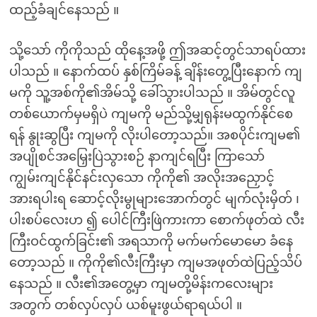
ထည့်ခံချင်နေသည် ။
သို့သော် ကိုကိုသည် ထိုနေ့အဖို့ ဤအဆင့်တွင်သာရပ်ထား
ပါသည် ။ နောက်ထပ် နှစ်ကြိမ်ခန့် ချိန်းတွေ့ပြီးနောက် ကျ
မကို သူ့အစ်ကို၏အိမ်သို့ ခေါ်သွားပါသည် ။ အိမ်တွင်လူ
တစ်ယောက်မှမရှိပဲ ကျမကို မည်သို့မျှရုန်းမထွက်နိုင်စေ
ရန် နွုးဆွပြီး ကျမကို လိုးပါတော့သည်။ အစပိုင်းကျမ၏
အပျိုစင်အမြှေးပြဲသွားစဉ် နာကျင်ရပြီး ကြာသော်
ကျွမ်းကျင်နိုင်နင်းလှသော ကိုကို၏ အလိုးအညှောင့်
အားရပါးရ ဆောင့်လိုးမွုများအောက်တွင် မျက်လုံးမှိတ် ၊
ပါးစပ်လေးဟ ၍ ပေါင်ကြီးဖြဲကားကာ စောက်ဖုတ်ထဲ လီး
ကြီးဝင်ထွက်ခြင်း၏ အရသာကို မက်မက်မောမော ခံနေ
တော့သည် ။ ကိုကို၏လီးကြီးမှာ ကျမအဖုတ်ထဲပြည့်သိပ်
နေသည် ။ လီး၏အတွေ့မှာ ကျမတို့မိန်းကလေးများ
အတွက် တစ်လှပ်လှပ် ယစ်မူးဖွယ်ရာရယ်ပါ ။