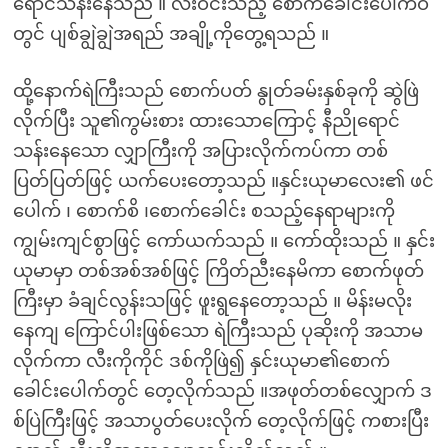
ရောင်သန်းနေသည် ။ လီးဝင်းသည့် စောက်ခေါင်းပေါက်ဝ
တွင် ပျစ်ချွဲချွဲအရည် အချို့ကိုတွေ့ရသည် ။
ထို့နောက်ရဲကြီးသည် စောက်ပတ် နွုတ်ခမ်းနှစ်ခုကို ဆွဲဖြဲ
လိုက်ပြီး သူ၏ကွမ်းစား ထားသောကြောင့် နီညိုရောင်
သန်းနေသော လျှာကြီးကို အပြားလိုက်ကပ်ကာ တစ်
ပြတ်ပြတ်ဖြင့် ယက်ပေးတော့သည် ။နှင်းယုမာလေး၏ ဖင်
ပေါက် ၊ စောက်စိ ၊စောက်ခေါင်း စသည့်နေရာများကို
ကျွမ်းကျင်စွာဖြင့် ကော်ယက်သည် ။ ကော်ထိုးသည် ။ နှင်း
ယုမာမှာ တစ်အစ်အစ်ဖြင့် ကြိတ်ညီးနေမိကာ စောက်ဖုတ်
ကြီးမှာ ခံချင်လွန်းသဖြင့် ဖူးရွနေတော့သည် ။ မိန်းမလိုး
နေကျ ကြောင်ပါးဖြစ်သော ရဲကြီးသည် ပုဆိုးကို အသာမ
လိုက်ကာ လီးကိုကိုင် ဒစ်ကိုဖြဲ၍ နှင်းယုမာ၏စောက်
ခေါင်းပေါက်တွင် တေ့လိုက်သည် ။အဖုတ်တစ်လျှောက် ဒ
စ်ပြဲကြီးဖြင့် အသာပွတ်ပေးလိုက် တေ့လိုက်ဖြင့် ကစားပြီး