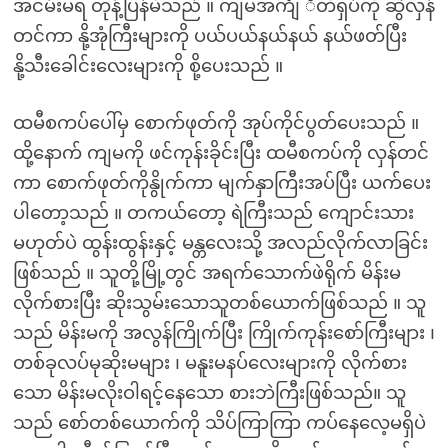
အငမ်းမရ တုန့်ပြန်မိသည် ။ ကျမအင်္ကျ ီတီရှပ်ကို ဆွဲလှန်
တင်ကာ နို့အုံကြီးများကို ပယ်ပယ်နယ်နယ် နယ်ဖတ်ပြီး
နို့သီးခေါင်းလေးများကို စို့ပေးသည် ။
ထမီစကပ်ပေါ်မှ စောက်ဖုတ်ကို အုပ်ကိုင်ပွတ်ပေးသည် ။
ထို့နောက် ကျမကို ဖင်ကုန်းခိုင်းပြီး ထမီစကပ်ကို လှန်တင်
ကာ စောက်ဖုတ်ကိုနွိုက်ကာ မျက်နှာကြီးအပ်ပြီး ယက်ပေး
ပါတော့သည် ။ တကယ်တော့ ရဲကြီးသည် ကျောင်းသား
မဟုတ်ပဲ ထွန်းထွန်းနှင့် မန္တလေးသို့ အလည်လိုက်လာခြင်း
ဖြစ်သည် ။ သူတို့မြို့တွင် အရက်သောက်ဖဲရိုက် မိန်းမ
လိုက်စားပြီး ဆိုးသွမ်းသောသူတစ်ယောက်ဖြစ်သည် ။ သူ
သည် မိန်းမကို အလွန်ကြိုက်ပြီး ကြိုက်ကုန်းစော်ကြီးများ ၊
တစ်ခုလပ်မုဆိုးမများ ၊ မနူးမနပ်လေးများကို လိုက်စား
သော မိန်းမလိုးဝါရင့်နေသော စားဘဲကြီးဖြစ်သည်။ သူ
သည် စော်တစ်ယောက်ကို သိပ်ကြာကြာ ကပ်နေလေ့မရှိပဲ