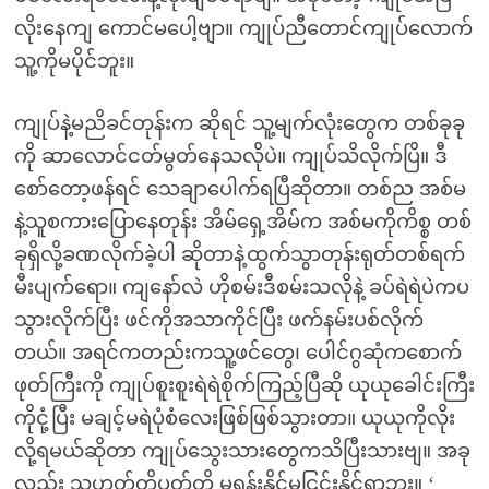
လိုးနေကျ ကောင်မပေါ့ဗျာ။ ကျုပ်ညီတောင်ကျုပ်လောက်
သူ့ကိုမပိုင်ဘူး။
ကျုပ်နဲ့မညိခင်တုန်းက ဆိုရင် သူ့မျက်လုံးတွေက တစ်ခုခု
ကို ဆာလောင်ငတ်မွတ်နေသလိုပဲ။ ကျုပ်သိလိုက်ပြိ။ ဒီ
စော်တော့ဖန်ရင် သေချာပေါက်ရပြီဆိုတာ။ တစ်ည အစ်မ
နဲ့သူစကားပြောနေတုန်း အိမ်ရှေ့အိမ်က အစ်မကိုကိစ္စ တစ်
ခုရှိလို့ခဏလိုက်ခဲ့ပါ ဆိုတာနဲ့ထွက်သွာတုန်းရုတ်တစ်ရက်
မီးပျက်ရော။ ကျနော်လဲ ဟိုစမ်းဒီစမ်းသလိုနဲ့ ခပ်ရဲရဲပဲကပ
သွားလိုက်ပြီး ဖင်ကိုအသာကိုင်ပြီး ဖက်နမ်းပစ်လိုက်
တယ်။ အရင်ကတည်းကသူ့ဖင်တွေ၊ ပေါင်ဂွဆုံကစောက်
ဖုတ်ကြီးကို ကျုပ်စူးစူးရဲရဲစိုက်ကြည့်ပြီဆို ယုယုခေါင်းကြီး
ကိုငုံ့ပြီး မချင့်မရဲပုံစံလေးဖြစ်ဖြစ်သွားတာ။ ယုယုကိုလိုး
လို့ရမယ်ဆိုတာ ကျုပ်သွေးသားတွေကသိပြီးသားဗျ။ အခု
လည်း သူဟုတ်တိပတ်တိ မရုန်းနိုင်မငြင်းနိုင်ရှာဘူး။ ‘