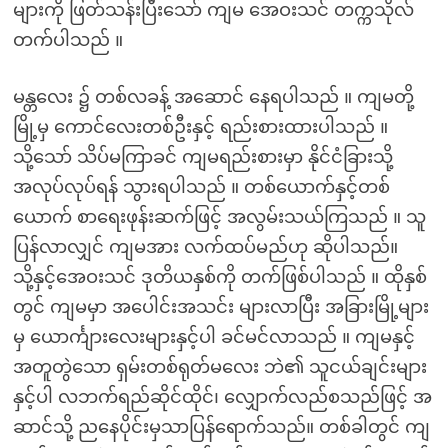
များကို ဖြတ်သန်းပြီးသော် ကျမ အေဝးသင် တက္ကသိုလ်
တက်ပါသည် ။
မန္တလေး ၌ တစ်လခန့် အဆောင် နေရပါသည် ။ ကျမတို့
မြို့မှ ကောင်လေးတစ်ဦးနှင့် ရည်းစားထားပါသည် ။
သို့သော် သိပ်မကြာခင် ကျမရည်းစားမှာ နိုင်ငံခြားသို့
အလုပ်လုပ်ရန် သွားရပါသည် ။ တစ်ယောက်နှင့်တစ်
ယောက် စာရေးဖုန်းဆက်ဖြင့် အလွမ်းသယ်ကြသည် ။ သူ
ပြန်လာလျှင် ကျမအား လက်ထပ်မည်ဟု ဆိုပါသည်။
သို့နှင့်အေဝးသင် ဒုတိယနှစ်ကို တက်ဖြစ်ပါသည် ။ ထိုနှစ်
တွင် ကျမမှာ အပေါင်းအသင်း များလာပြီး အခြားမြို့များ
မှ ယောင်္ကျားလေးများနှင့်ပါ ခင်မင်လာသည် ။ ကျမနှင့်
အတူတွဲသော ရှမ်းတစ်ရုတ်မလေး ဘဲ၏ သူငယ်ချင်းများ
နှင့်ပါ လဘက်ရည်ဆိုင်ထိုင်၊ လျှောက်လည်စသည်ဖြင့် အ
ဆာင်သို့ ညနေပိုင်းမှသာပြန်ရောက်သည်။ တစ်ခါတွင် ကျ