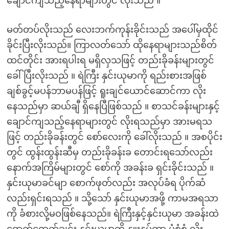
ချောင်ကျသည့်နေရာများတွင် လိုးသည် ။
မတ်တပ်လိုးသည် လေးဘက်ကုန်းခိုင်းသည် အပေါ်မှထိုင်
ခိုင်းပြီးလိုးသည်။ ကြာလတ်သော် ထိုနေရာများသည်စိတ်
ထင်တိုင်း အားရပါးရ မရှိလှသဖြင့် တည်းခိုခန်းများတွင်
ခေါ်ပြီးလိုးသည် ။ ရဲကြီး နှင်းယုမာကို ရည်းစားအဖြစ်
ချစ်ခွင့်မပန်ဘာမပန်ဖြင့် ရူးချင်ယောင်ဆောင်ကာ လိုး
နေသည်မှာ ဆယ်ချီ ရှိနေပြီဖြစ်သည် ။ စာသင်ခန်းများနှင့်
ချောင်ကျသည့်နေရာများတွင် လိုးရသည်မှာ အားမရသ
ဖြင့် တည်းခိုခန်းတွင် စော်လေးကို ခေါ်လိုးသည် ။ အစပိုင်း
တွင် ထွန်းထွန်းဆီမှ တည်းခိုခန်းခ တောင်းရသော်လည်း
နောက်အကြိမ်များတွင် စော်ကို အခန်းခ ရှင်းခိုင်းသည် ။
နှင်းယုမာခင်မျာ စောက်ဖုတ်လည်း အလုပ်ခံရ ပိုက်ဆံ
လည်းရှင်းရသည် ။ သို့သော် နှင်းယုမာအဖို့ ကာမအရသာ
ကို ခံစားလို့မဝဖြစ်နေသည်။ ရဲကြီးနှင့်နှင်းယုမာ အခန်းထဲ