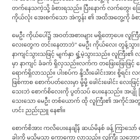
တက်နေသကဲ့သို့ ခံစားရသည်။ ပြီးနောက် လက်တွေ၊ ခြ
ကိုယ်လုံး အေးစက်သော အဲကွန်း ၏ အထိအတွေ့ကို ခံ
မေဦး ကိုယ်ပေါ်၌ အဝတ်အစားများ မရှိတော့ပေ။ လူကြီးက
လေးတွေက တင်းနေတာဘဲ” မေဦး ကိုယ်လေး တွန့်သွားသည
နာကျင်သွားသဖြင့် မျက်နှာ ရှုံ့မဲ့သွားသည်။ လူကြီး၏ လ
မှာ နာကျင် ခံခက် ရှိလှသည်။လက်က တဖြေးဖြေးဖြင့် ပ
ရောက်ရှိလာသည်။ ပါးစပ်က နို့သီးခေါင်းအား စို့ရင်
ဖြစ်ကာစ စောက်ပတ်လေးမှာ မို့မို့ ဖေါင်းဖေါင်း လေးဖ
သေးဘဲ စောက်စိလေးကို ပွတ်သပ် ပေးနေသည်။ အပျို
သေးသော မေဦး တစ်ယောက် ထို လူကြီး၏ အကိုင်အတွယ
ဟင်း ညည်းညူ နေ၏။
စောက်စိအား ကလိပေးနေချိန် ဆယ်မိနစ် ခန့် ကြာသော် စ
ခါးကို မသိမသာ ကော့ကော့ လာသည်။ လူကြီး သဘောကျစွာ