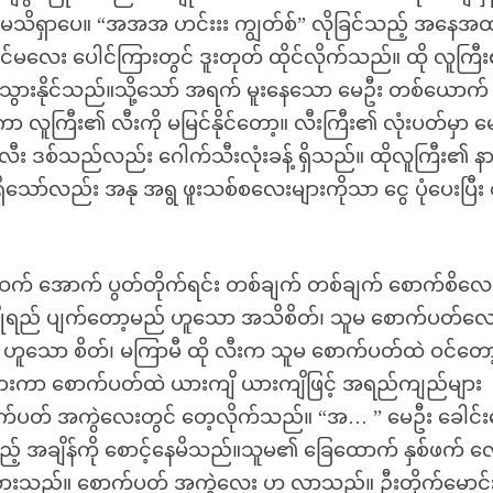
ေး မသိရှာပေ။ “အအအ ဟင်းးး ကျွတ်စ်” လိုခြင်သည့် အနေအ
မလေး ပေါင်ကြားတွင် ဒူးတုတ် ထိုင်လိုက်သည်။ ထို လူကြီ
 ပြေသွားနိုင်သည်။သို့သော် အရက် မူးနေသော မေဦး တစ်ယောက်
ာ လူကြီး၏ လီးကို မမြင်နိုင်တော့။ လီးကြီး၏ လုံးပတ်မှာ မ
လီး ဒစ်သည်လည်း ဂေါက်သီးလုံးခန့် ရှိသည်။ ထိုလူကြီး၏ န
ိသော်လည်း အနု အရွ ဖူးသစ်စလေးများကိုသာ ငွေ ပုံပေးပြီး 
က် အောက် ပွတ်တိုက်ရင်း တစ်ချက် တစ်ချက် စောက်စိလေ
ပျိုရည် ပျက်တော့မည် ဟူသော အသိစိတ်၊ သူမ စောက်ပတ်လ
ဟူသော စိတ်၊ မကြာမီ ထို လီးက သူမ စောက်ပတ်ထဲ ဝင်တော
်ရှားကာ စောက်ပတ်ထဲ ယားကျိ ယားကျိဖြင့် အရည်ကျည်များ
စောက်ပတ် အကွဲလေးတွင် တေ့လိုက်သည်။ “အ… ” မေဦး ခေါင်းမ
ာမည့် အချိန်ကို စောင့်နေမိသည်။သူမ၏ ခြေထောက် နှစ်ဖက် 
က်သွားသည်။ စောက်ပတ် အကွဲလေး ဟ လာသည်။ ဦးတိုက်မောင်