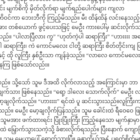
်း မျက်စိကို မှိတ်လိုက်ရာ မျက်ရည်ပေါက်များ ကျလာ
ိဝင်ကာ ဘေးဘီကို ကြည့်မိသည်။ မီး ထိန်ထိန် လင်းနေသည့်
အား တစ်ယောက် ဖွင့်ပေးသဖြင့် မေဦး ကားပေါ်မှ ဆင်းလိုက်
ခဲ့သည်။ “ပါလာပြီလား ကွ” “ဟုတ်ကဲ့ပါ ဆရာကြီး” “ဟားးးး အ
ဆရာကြီး၊ ကဲ ကောင်မလေး ငါတို့ ဆရာကြီး စိတ်တိုင်းကျ ပြ
ှင့် ထို လူကြီး နှစ်ဦးသာ ကျန်ခဲ့သည်။ “လာလေ ကောင်မလေ
ုင်နေကြ ဖြစ်သော်လည်း။
နေသည်။ သို့သော် သူမ ဒီအထိ လိုက်လာသည့် အကြောင်းမှာ ဘာ
ိုင်မိလျက်သား ဖြစ်နေသည်။ “ရော့ ဒါလေး သောက်လိုက်” မေဦး 
့ချလိုက်သည်။ “ဟားးးး” ရင်ထဲ ပူ ဆင်းသွားသည်။လူကြီး
က်သည်။ မေဦး မော့ချလိုက်ပြန်သည်။ သူမ ခေါင်းထဲ ရီဝေဝေ ဖြ
မအား ဖက်ထားရင်း ပြုံးပြုံးကြီး ကြည့်နေသော မျက်နှာမှာ 
ထဲ မြှောက်သွားသကဲ့သို့ ခံစားလိုက်ရသည်။ ပြီးနောက် ကျောပ
ွေ့ယာပေါ် ရောက်သွားပြီ။ ခန္ဓာကိုယ်အနှံ့ ပုရွက်စိတ်မျ