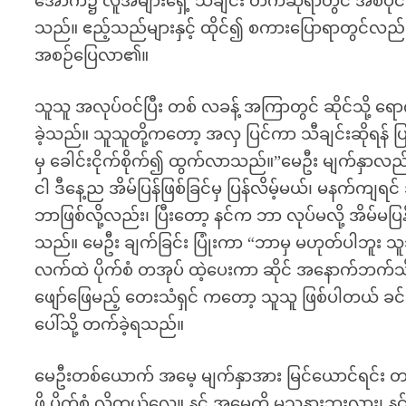
အောက်၌ လူအများရှေ့ သီချင်း တက်ဆိုရာတွင် အစပိုင်း 
သည်။ ဧည့်သည်များနှင့် ထိုင်၍ စကားပြောရာတွင်လည်း အ
အစဉ်ပြေလာ၏။
သူသူ အလုပ်ဝင်ပြီး တစ် လခန့် အကြာတွင် ဆိုင်သို့ ရောက
ခဲ့သည်။ သူသူတို့ကတော့ အလှ ပြင်ကာ သီချင်းဆိုရန် ပ
မှ ခေါင်းငိုက်စိုက်၍ ထွက်လာသည်။”မေဦး မျက်နှာလည်
ငါ ဒီနေ့ည အိမ်ပြန်ဖြစ်ခြင်မှ ပြန်လိမ့်မယ်၊ မနက်ကျရင်
ဘာဖြစ်လို့လည်း၊ ပြီးတော့ နင်က ဘာ လုပ်မလို့ အိမ်မပ
သည်။ မေဦး ချက်ခြင်း ပြုံးကာ “ဘာမှ မဟုတ်ပါဘူး သူသူ
လက်ထဲ ပိုက်စံ တအုပ် ထဲ့ပေးကာ ဆိုင် အနောက်ဘက်သိ
ဖျော်ဖြေမည့် တေးသံရှင် ကတော့ သူသူ ဖြစ်ပါတယ် ခင်များ
ပေါ်သို့ တက်ခဲ့ရသည်။
မေဦးတစ်ယောက် အမေ့ မျက်နှာအား မြင်ယောင်ရင်း တက်
ဖို့ ပိုက်စံ လိုတယ်လေ။ နင့် အမေကို မသနားဘူးလား၊ နင့