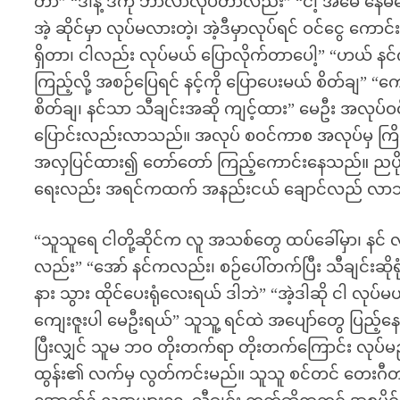
တာ” “ဒါနဲ့ ဒီကို ဘာလာလုပ်တာလည်း” “ငါ့ အမေ နေမကေ
အဲ့ ဆိုင်မှာ လုပ်မလားတဲ့၊ အဲ့ဒီမှာလုပ်ရင် ဝင်ငွေ က
ရှိတာ၊ ငါလည်း လုပ်မယ် ပြောလိုက်တာပေါ့” “ဟယ် န
ကြည့်လို့ အစဉ်ပြေရင် နင့်ကို ပြောပေးမယ် စိတ်ချ” “ကေ
စိတ်ချ၊ နင်သာ သီချင်းအဆို ကျင့်ထား” မေဦး အလုပ်ဝင
ပြောင်းလည်းလာသည်။ အလုပ် စဝင်ကာစ အလုပ်မှ ကြိုထ
အလှပြင်ထား၍ တော်တော် ကြည့်ကောင်းနေသည်။ ညပိုင်
ရေးလည်း အရင်ကထက် အနည်းငယ် ချောင်လည် လာ
“သူသူရေ ငါတို့ဆိုင်က လူ အသစ်တွေ ထပ်ခေါ်မှာ၊ နင်
လည်း” “အော် နင်ကလည်း၊ စဉ်ပေါ်တက်ပြီး သီချင်းဆို
နား သွား ထိုင်ပေးရုံလေးရယ် ဒါဘဲ” “အဲ့ဒါဆို ငါ လုပ်မ
ကျေးဇူးပါ မေဦးရယ်” သူသူ့ ရင်ထဲ အပျော်တွေ ပြည့်န
ပြီးလျှင် သူမ ဘဝ တိုးတက်ရာ တိုးတက်ကြောင်း လုပ်မ
ထွန်း၏ လက်မှ လွတ်ကင်းမည်။ သူသူ စင်တင် တေးဂီတ