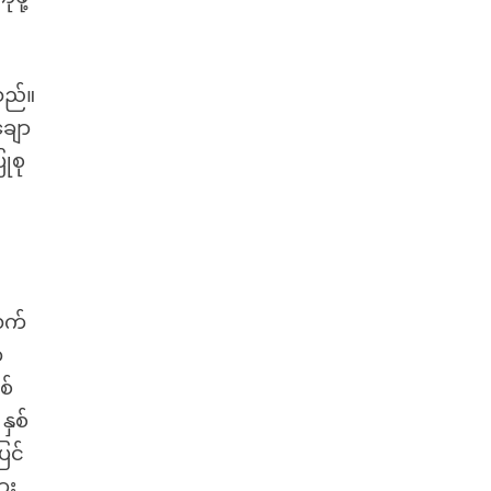
သည်။
ချော
ုစု
း
လက်
က
စ်
နှစ်
ြင်
ား