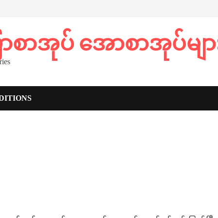
ပြာစာအုပ် အောစာအုပ်မျာ
ies
DITIONS