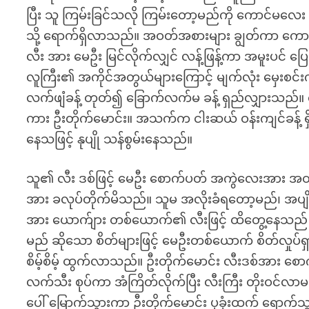
ပြီး သူ ကြမ်းခြင်သလို ကြမ်းတော့မည်ကို ကောင်မလ
သို့ ရောက်ရှိလာသည်။ အဝတ်အစားများ ချွတ်ကာ ကောင်
လီး အား မေဦး မြင်လိုက်လျှင် လန့်ဖြန့်ကာ အမူးပင်
လူကြီး၏ အကိုင်အတွယ်များကြောင့် မျက်လုံး မှေးစင်းက
လက်ဖျံခန့် တုတ်၍ ခြောက်လက်မ ခန့် ရှည်လျှားသည်။ 
ကား ဦးတိုက်မောင်း။ အသက်က ငါးဆယ် ဝန်းကျင်ခန့် ရှ
နေသဖြင့် နုပျို သန်စွမ်းနေသည်။
သူ၏ လီး ဒစ်ဖြင့် မေဦး စောက်ပတ် အကွဲလေးအား အထ
အား ခလုပ်တိုက်မိသည်။ သူမ အလိုးခံရတော့မည်၊ အ
အား ယောက်ျား တစ်ယောက်၏ လီးဖြင့် ထိတွေ့နေသည် 
မည် ဆိုသော စိတ်များဖြင့် မေဦးတစ်ယောက် စိတ်လှုပ
စိမ့်စိမ့် ထွက်လာသည်။ ဦးတိုက်မောင်း လီးဒစ်အား 
လက်သီး စုပ်ကာ အံကြိတ်လိုက်ပြီး လီးကြီး တိုးဝင်လ
ပေါ် မြောက်သွားကာ ဦးတိုက်မောင်း ပုခုံးထက် ရော