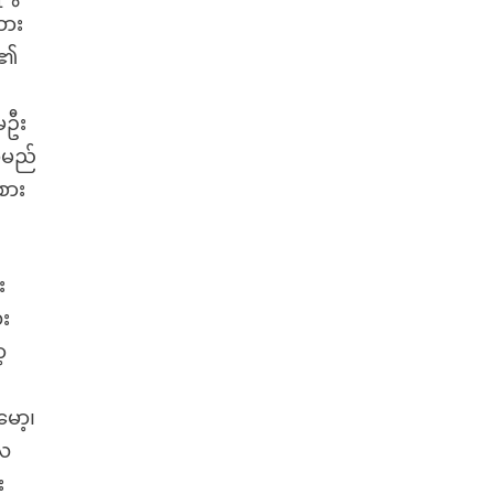
ထား
း၏
ေဦး
ာမည်
စား
း
ေး
့
ော့၊
လေ
း