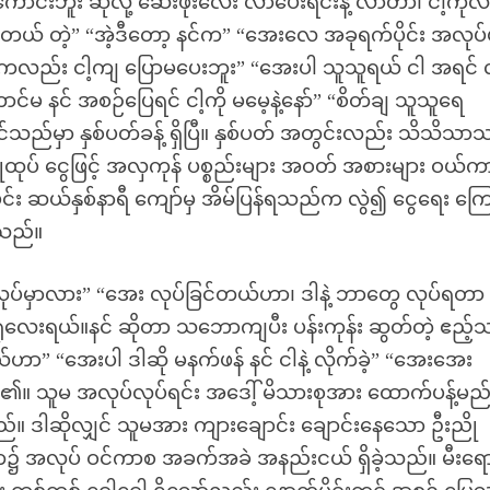
ာင်းဘူး ဆိုလို့ ဆေးဖိုးလေး လာပေးရင်းနဲ့ လာတာ၊ ငါ့ကို
ောင်းတယ် တဲ့” “အဲ့ဒီတော့ နင်က” “အေးလေ အခုရက်ပိုင်း အလုပ်
င်ကလည်း ငါ့ကျ ပြောမပေးဘူး” “အေးပါ သူသူရယ် ငါ အရင် လ
ာင်မ နင် အစဉ်ပြေရင် ငါ့ကို မမေ့နဲ့နော်” “စိတ်ချ သူသူရေ
်သည်မှာ နှစ်ပတ်ခန့် ရှိပြီ။ နှစ်ပတ် အတွင်းလည်း သိသိသာ
ုပ် ငွေဖြင့် အလှကုန် ပစ္စည်းများ အဝတ် အစားများ ဝယ်က
း ဆယ်နှစ်နာရီ ကျော်မှ အိမ်ပြန်ရသည်က လွဲ၍ ငွေရေး ကြ
သည်။
 လုပ်မှာလား” “အေး လုပ်ခြင်တယ်ဟာ၊ ဒါနဲ့ ဘာတွေ လုပ်ရတာ
ရုံလေးရယ်။နင် ဆိုတာ သဘောကျပီး ပန်းကုန်း ဆွတ်တဲ့ ဧည့်
ယ်ဟာ” “အေးပါ ဒါဆို မနက်ဖန် နင် ငါနဲ့ လိုက်ခဲ့” “အေးအေး
ေ၏။ သူမ အလုပ်လုပ်ရင်း အဒေါ့် မိသားစုအား ထောက်ပန့်မည
ည်။ ဒါဆိုလျှင် သူမအား ကျားချောင်း ချောင်းနေသော ဦးညို
၌ အလုပ် ဝင်ကာစ အခက်အခဲ အနည်းငယ် ရှိခဲ့သည်။ မီးရော