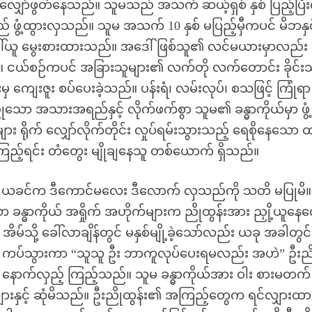
 လျှော်ဖွတ်နေသည်။ သူမသည် အသက် ဆယ့်ရှစ် နှစ် ပြည့်ပြီ
် ဖွံ့ထွားလှသည်။ သူမ အသက် 10 နှစ် မပြည့်မှီကပင် မိဘနှစ
မှ ခေါ်ယူ မွေးစားထားသည်။ အဒေါ် ဖြစ်သူ၏ လင်မယားမှာလည်း
ပေ။ ငယ်စဉ်ကပင် အခြားသူများ၏ လက်တို လက်တောင်း ခိုင်
ှ ကျေးဇူး စပ်ပေးခဲ့သည်။ ပန်းရံ၊ လမ်းလုပ်၊ စသဖြင့် ကြုံရာ
ုသော အသားအရည်နှင့် လိုက်ဖက်စွာ သူမ၏ ခန္ဓာကိုယ်မှာ ဖွံ
က် လျှော်လိုက်တိုင်း လှုပ်ရမ်းသွားသည့် ရေစိုနေသော ထ
ြည့်ရင်း တံတွေး မျိုချနေသူ တစ်ယောက် ရှိသည်။
ည်။ ယခင်က ဒီကောင်မလေး ဒီလောက် လှသည်ကို သတိ မပြုမိ။
သော ခန္ဓာကိုယ် အရှိုက် အဟိုက်များက ညိုထွန်းအား ညှို့ယူန
အိမ်သို့ ခေါ်လာချိန်တွင် မနှစ်မျို့ခဲ့သော်လည်း ယခု အခါတွင်
အနီး ကပ်သွားကာ “သူသူ ဦး ဘာကူလုပ်ပေးရမလည်း အဟဲ” ဦးည
နောက်လှည့် ကြည့်သည်။ သူမ ခန္ဓာကိုယ်အား ဝါး စားမတက်
းနှင့် ဆုံမိသည်။ ဦးညိုထွန်း၏ အကြည့်တွေက ရင်လျှားထာ