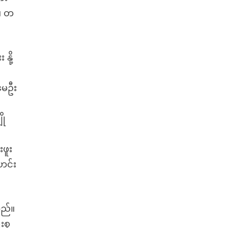
်။ တ
နို့
 မေဦး
ို
ဖူး
ဟင်း
သည်။
းစွ