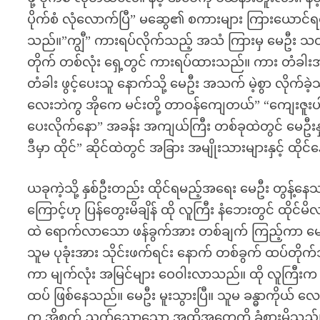
ပိုက်စံ လုံလောက်ပြီ” မဆွေ၏ စကားများ ကြားယောင်ရင
သည်။”ကျွီ” ကားရပ်လိုက်သည့် အသံ ကြားမှ မေဦး သတ
တိုက် တစ်လုံး ရှေ့တွင် ကားရပ်ထားသည်။ ကား တံခါး
တံခါး ဖွင့်ပေးသူ နောက်သို့ မေဦး အသက် မဲ့စွာ လိုက်
လေးဘဲကွ အိုကေ မင်းတို့ တာဝန်ကျေတယ်” “ကျေးဇူးပါ 
ပေးလိုက်နော” အခန်း အကျယ်ကြီး တစ်ခုထဲတွင် မေဦးန
ဒီမှာ ထိုင်” ဆိုင်ထဲတွင် အခြား အမျိုးသားများနှင့် ထိ
ယခုကဲ့သို့ နှစ်ဦးတည်း ထိုင်ရမည့်အရေး မေဦး တွန့်
ကြောင့်ဟု ပြန်တွေးမိချိန် ထို လူကြီး နံဘေးတွင် ထ
ထဲ ရောက်လာသော ဖန်ခွက်အား တစ်ချက် ကြည့်ကာ မော
သူမ ပုခုံးအား သိုင်းဖက်ရင်း နောက် တစ်ခွက် ထပ်တို
ကာ မျက်လုံး အမြင်များ ဝေဝါးလာသည်။ ထို လူကြီးက သူ
ထပ် ဖြစ်နေသည်။ မေဦး မူးသွားပြီ။ သူမ ခန္ဓာကိုယ် လေ
က အိစက် ညက်ညောသော အထိအတွေ့ကို ခံစားမိသည်။ သူမ မ