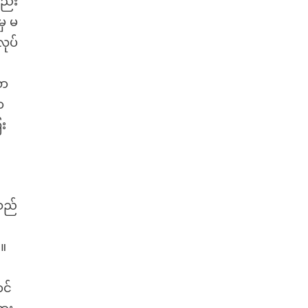
လည်း
မှ မ
ုပ်
သာ
ာ
ေး
သည်
်။
င်