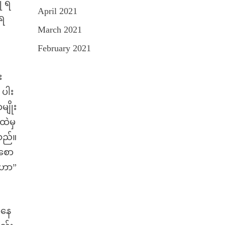
ု ရ
April 2021
“ရ
March 2021
February 2021
း
 ပါး
ျိုး
ထဲမှ
သည်။
 စော
်ဟာ”
ာနေ