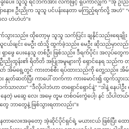
မခွါပေ။ သူသူ ရင်ဘက်အား လက်ဖြင့် ရှပ်ကာလျှက် “အို ဦးညိ
ောနော။ ဦးညိုက သူသူ ပင်ပန်းနေတာ မကြည့်ရက်လို့ အဟဲ” 
ဲလေ ဟဲဟဲဟဲ”။
သွားသည်။ ထိုတော့မှ သူသူ သက်ပြင်း ချနိုင်သည်။ရေချိုး
ယ်ချင်း မေဦး ထံသို့ ထွက်ခဲ့သည်။ မေဦး ဆိုသည်မှာလည်
်း ရှာဖွေ ပေးနေသူ တစ်ဦး ဖြစ်သည်။ ဒီရက်ပိုင်း အလုပ်တွေက
၊ ဦးညိုထွန်း၏ ရိတိတိ အပြုအမူများကို ရှောင်နေရ သည်က တမ
ာ် အိမ်ရှေ့တွင် ကားတစ်စီး ရပ်ထားသည်ကို တွေ့သည်။ အိမ်
း နှုတ်ဆတ်ပြီး ကာပေါ် တက်ကာ ကားမောင်း၍ ထွက်သွား
သာလား” “ဒီလိုပါဘဲဟာ တရှောင်ရှောင်နဲ့” “ဒါနဲ့ နေပါဦး
ေတဲ့ မဆွေ လေ၊ အမေ့ တူမ တစ်ဝမ်းကွဲပေါ့၊ နင် သိပါတယ
ွေ ဘာတွေနဲ့ ဖြစ်သွားရတာလည်း”။
ေတာလေ။အခုတော့ အဲ့ဆိုင်ပိုင်ရှင်ရဲ့ မယားငယ် ဖြစ်ပြီး ထေ