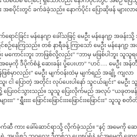
ထစ်ထစ် ငေါ့ငေါ့ ရှိသော်လည်း နောက်ပိုင်းတွင် အစဉ် ပြေသ
စပိုင်းတွင် ခက်ခဲခဲ့သည်။ နောက်ပိုင်း ပြောဆိုဖန် များလ
်ရောင်ခြင်း မန်နေဂျာ ခေါ်သဖြင့် မေဦး မန်နေဂျာ့ အခန်းသို့ 
ြင်စဉ်နေကြသည်။ တစ် နာရီခန့် ကြာသော် မေဦး မန်နေဂျာ့ အခ
း မကောင်းဘူး ဘာဖြစ်လို့လည်း” “ဘာမှ မဖြစ်ပါဘူး သူသူရ
 အမေ့ကို ဒီပိုက်စံနဲ့ ဆေးခန်း ပို့ပေးဟာ” “ဟင်…. မေဦး အန်တ
ြန်ဖြစ်မှာလည်း” မေဦး မျက်ဝန်းထဲမှ မျက်ရည် အချို့ ကျလာ
၊ ငါ ပြောတဲ့ အတိုင်း လုပ်ပေးပါနော် သူငယ်ချင်း” မေဦး သူ
ု့ ပြေးဝင်သွားသည်။ သူသူ ပြေးလိုက်မည် အလုပ် “ယခုတဖန
းး” “ရွှီးးးး ဖြောင်းဖြောင်းးးဖြောင်းးဖြောင်းး” သူသူ စတိတ
ဆီ ကား ခေါ်ဆောင်ရာသို့ လိုက်ခဲ့သည်။ “နင့် အမေကို ဆေ
်ရဲ့ အပျိုစဉ် ဘဝလေး ဒီတစ်ည ပေးစပ်ရုံနဲ့ နင့်အမေကို ဆေးကု