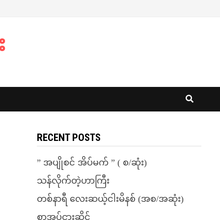
း
RECENT POSTS
” အပျိုစင် အိပ်မက် ” ( စ/ဆုံး)
သန်လိုက်တဲ့ဟာကြီး
တစ်နာရီ လေးဆယ့်ငါးမိနစ် (အစ/အဆုံး)
စာအုပ်ငှားဆိုင်