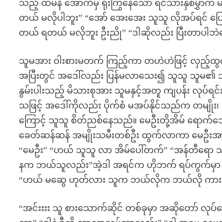
သည့် ထမိန် အောက်မှ ရုံးကြွနေသော ရင်သားနှစ်မွှာက 
တယ် မလိုပါဘူး” “အော် အေးအေး သူသူ လိုအပ်ရင် ပြ
တယ် ရတယ် မလိုဘူး ဦးညို” “ဒါဆိုလည်း ပြီးတာပါဘ
သူမအား ဝါးစားမတက် ကြည့်ကာ တဟဲဟဲဖြင့် လှည့်ထွက်
အပြီးတွင် အဒေါ်လည်း ပြန်မလာသေး၍ သူသူ သူမ၏ သူင
နွမ်းပါးသည့် မိသားစုအား သူမနှင့်အတူ ကျပန်း လုပ်ရင
သဖြင့် အဒေါ်ကိုလည်း ပိုက်စံ မအပ်နိုင်သည်က တမျိုး
ကြောင့် သူသူ စိတ်ညစ်နေသည်။ မေဦးတို့အိမ် ရောက်သေ
ခေတ်ဆန်ဆန် အမျိုးသမီးတစ်ဦး ထွက်လာကာ မေဦးအာ
“မေဦး” “ဟယ် သူသူ လာ အိမ်ပေါ်တက်” “အန်တီရော သက်
နက ဘယ်သူလည်း”အဲ့ဒါ အရင်က ဟိုဘက် ရပ်ကွက်မှာ န
“ဟယ် မဆွေ ဟုတ်လား သူက ဘယ်လိုက ဘယ်လို ကားတ
“အင်းးးး သူ စားသောက်ဆိုင် တစ်ခုမှာ အဆိုတော် လုပ်န