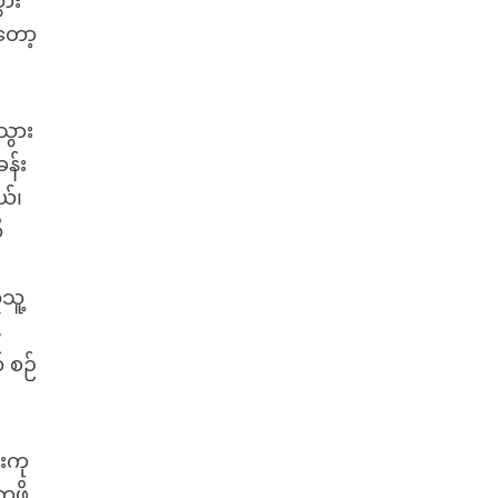
ွား
ာတော့
သွား
န်း
ယ်၊
ီ
သူ့
်
် စဉ်
းကု
ဖို့