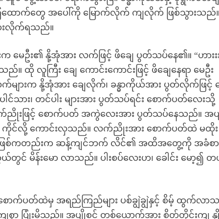
ေထောက်တွေ အပေါ်ကို မြောက်လိုက် ကျလိုက် ဖြစ်သွားသည
စားလိုက်ရသည်။
 မေဦး၏ နို့အုံအား လက်ဖြင့် ဖိချေ ပွတ်သပ်နေ၏။ “ဟားးးး 
်။ ထို လူကြီး ချေ ကောင်းကောင်းဖြင့် ဖိချေနေရာ မေဦး
က်များက နို့အုံအား ချေလိုက်၊ ခန္ဓာကိုယ်အား ပွတ်လိုက်ဖြင့်
ေါင်သား၊ တင်ပါး များအား ပွတ်သပ်ရင်း စောက်ပတ်လေးသို့
း လက်ညိုးဖြင့် စောက်ပတ် အကွဲလေးအား ပွတ်သပ်နေသည်။ အပျ
ြင့် ကိုင်လို့ ကောင်းလှသည်။ လက်ညိုးအား စောက်ပတ်ထဲ မထိုး
 ဖြစ်ကတည်းက ဆန့်ကျင်ဘက် လိင်၏ အထိအတွေ့ကို အခံစား
်တွင် မိန်းမော လာသည်။ ပါးစပ်လေးဟ၊ ခေါင်း မော့၍ တ
ောက်ပတ်ထဲမှ အရည်ကြည်များ ပစ်ချွဲချွဲနှင့် စိမ့် ထွက်လာ
 ပြုံးမိသည်။ အပျိုစင် တစ်ယောက်အား စိတ်တိုင်းကျ နှို