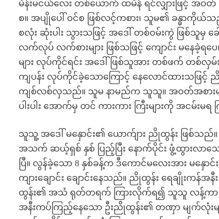
မိန်းမငယ်လေး တစ်ယောက် ထမိန် ရင်လျှားဖြင့် အဝတ်
စ။ အပျိုပေါ် ဝင်စ ဖြစ်လင့်ကစား၊ သူမ၏ ခန္ဓာကိုယ်သည
စလုံး ဆုံးပါး သွားသဖြင့် အဒေါ် တစ်ဝမ်းကွဲ ဖြစ်သူ
လက်လုပ် လက်စားများ ဖြစ်သဖြင့် ကျောင်း မနေခဲ့ရ
များ လုပ်ကိုင်ရင်း အဒေါ်ဖြစ်သူအား တစ်ဖက် တစ်လှမ်းမ
ကျပန်း လုပ်ကိုင်ခဲ့သောကြောင့် နေလောင်ထားသဖြင့် ညိ
ကျစ်လစ်လှသည်။ သူမ နာမည်က သူသူ။ အဝတ်အစားများ ရို
ပါးပါး အောက်မှ တင် ကားကား ကြီးများကို အငမ်းမရ က
သူသူ့ အဒေါ် မနှောင်း၏ ယောက်ျား ညိုထွန်း ဖြစ်သ
အသက် ဆယ့်ရှစ် နှစ် ပြည့်ပြီး နောက်ပိုင်း ဖွံ့ထွားလာ
ပြီ။ လွန်ခဲ့သော 8 နှစ်ခန့်က ဒီကောင်မလေးအား မနှောင်း 
ကျားချောင်း ချောင်းနေသည်။ ညိုထွန်း ရေချိုးကန်
ထွန်း၏ အသံ ရုတ်တရက် ကြားလိုက်ရ၍ သူသူ လန့်ကာ 
အနီးကပ်ကြည့်နေသော ဦးညိုထွန်း၏ တဏှာ မျက်လုံးမျာ