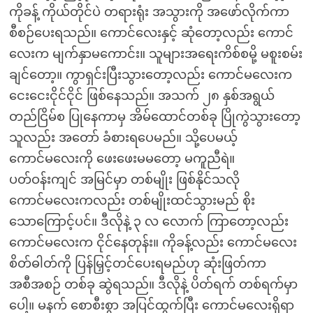
ကိုခန့် ကိုယ်တိုင်ပဲ တရားရုံး အသွားကို အဖော်လိုက်ကာ
စီစဉ်ပေးရသည်။ ကောင်လေးနှင့် ဆုံတော့လည်း ကောင်
လေးက မျက်နှာမကောင်း။ သူများအရေးကိစ်စမို့ မစူးစမ်း
ချင်တော့။ ကွာရှင်းပြီးသွားတော့လည်း ကောင်မလေးက
ငေးငေးငိုင်ငိုင် ဖြစ်နေသည်။ အသက် ၂၈ နှစ်အရွယ်
တည်ငြိမ်စ ပြုနေကာမှ အိမ်ထောင်တစ်ခု ပြိုကွဲသွားတော့
သူလည်း အတော် ခံစားရပေမည်။ သို့ပေမယ့်
ကောင်မလေးကို ဖေးဖေးမမတော့ မကူညီရဲ။
ပတ်ဝန်းကျင် အမြင်မှာ တစ်မျိုး ဖြစ်နိုင်သလို
ကောင်မလေးကလည်း တစ်မျိုးထင်သွားမည် စိုး
သောကြောင့်ပင်။ ဒီလိုနဲ့ ၃ လ လောက် ကြာတော့လည်း
ကောင်မလေးက ငိုင်နေတုန်း။ ကိုခန့်လည်း ကောင်မလေး
စိတ်ဓါတ်ကို ပြန်မြှင့်တင်ပေးရမည်ဟု ဆုံးဖြတ်ကာ
အစီအစဉ် တစ်ခု ဆွဲရသည်။ ဒီလိုနဲ့ ပိတ်ရက် တစ်ရက်မှာ
ပေါ့။ မနက် စောစီးစွာ အပြင်ထွက်ပြီး ကောင်မလေးရှိရာ