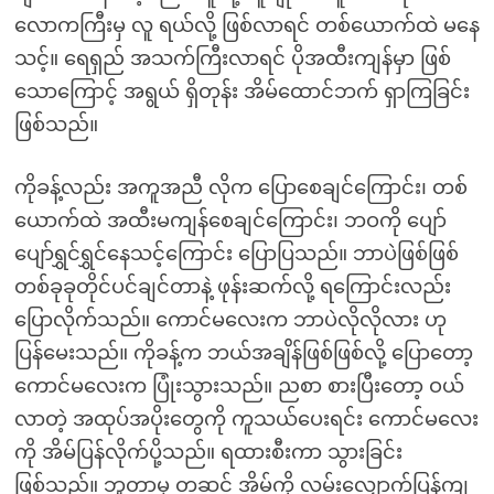
လောကကြီးမှ လူ ရယ်လို့ ဖြစ်လာရင် တစ်ယောက်ထဲ မနေ
သင့်။ ရေရှည် အသက်ကြီးလာရင် ပိုအထီးကျန်မှာ ဖြစ်
သောကြောင့် အရွယ် ရှိတုန်း အိမ်ထောင်ဘက် ရှာကြခြင်း
ဖြစ်သည်။
ကိုခန့်လည်း အကူအညီ လိုက ပြောစေချင်ကြောင်း၊ တစ်
ယောက်ထဲ အထီးမကျန်စေချင်ကြောင်း၊ ဘဝကို ပျော်
ပျော်ရွှင်ရွှင်နေသင့်ကြောင်း ပြောပြသည်။ ဘာပဲဖြစ်ဖြစ်
တစ်ခုခုတိုင်ပင်ချင်တာနဲ့ ဖုန်းဆက်လို့ ရကြောင်းလည်း
ပြောလိုက်သည်။ ကောင်မလေးက ဘာပဲလိုလိုလား ဟု
ပြန်မေးသည်။ ကိုခန့်က ဘယ်အချိန်ဖြစ်ဖြစ်လို့ ပြောတော့
ကောင်မလေးက ပြုံးသွားသည်။ ညစာ စားပြီးတော့ ဝယ်
လာတဲ့ အထုပ်အပိုးတွေကို ကူသယ်ပေးရင်း ကောင်မလေး
ကို အိမ်ပြန်လိုက်ပို့သည်။ ရထားစီးကာ သွားခြင်း
ဖြစ်သည်။ ဘူတာမှ တဆင့် အိမ်ကို လမ်းလျှောက်ပြန်ကျ