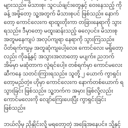
များသည်။ မိသားစု၊ သူငယ်ချင်းတွေနှင့် ဝေးနေသည့် ကို
ခန့် အဖို့တော့ သူ့အတွက် မိသားစုပင် ဖြစ်သည်။ နောက်
တော့ ကောင်လေးက ရာထူးတိုးကာ တခြားနေရာကို သွား
ရသည်။ ဒီမှာတော့ မထူးဆန်းသည့် ဓလေ့ပင်။ မိသားစု
အတူမနေကျပဲ အလုပ်ကျရာ နေရာကို သွားကြသည်။
ပိတ်ရက်ကျမှ အတူဆုံကျပေါ့လေ။ ကောင်လေး မရှိတော့
လည်း ကိုခန့်နှင့် အသွားအလာတော့ မပျက်။ ညဘက်
အိမ်မှာ မဆုံတာက လွဲရင်ပေါ့။ တစ်ရက်မှာ ကောင်မလေး
ဆီကနေ သတင်းကြားရသည်။ သူတို့ ၂ ယောက် ကွာရှင်း
တော့မည်တဲ့။ ဟိုမှာ ကောင်လေးက နောက်တစ်ယောက် ရ
သွားခြင်း ဖြစ်သည်။ သူ့ဘက်က အမှား ဖြစ်လို့လည်း
ကောင်မလေးကို လျော်ကြေးပေးပြီး ကွာရှင်းခြင်း
ဖြစ်သည်။
ဘယ်လိုမှ ညှိနှိုင်းလို့ မရတော့တဲ့ အခြေအနေပင်။ သို့နှင့်