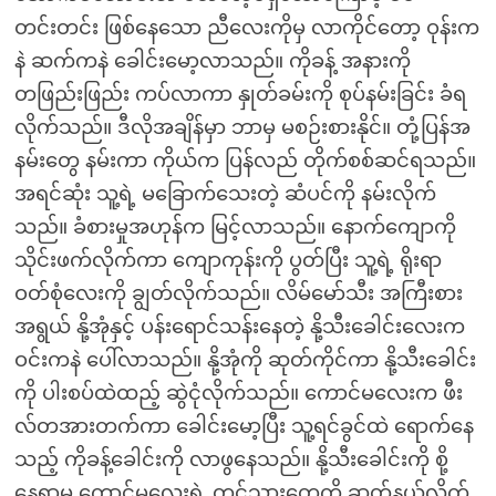
တင်းတင်း ဖြစ်နေသော ညီလေးကိုမှ လာကိုင်တော့ ဝုန်းက
နဲ ဆက်ကနဲ ခေါင်းမော့လာသည်။ ကိုခန့် အနားကို
တဖြည်းဖြည်း ကပ်လာကာ နှုတ်ခမ်းကို စုပ်နမ်းခြင်း ခံရ
လိုက်သည်။ ဒီလိုအချိန်မှာ ဘာမှ မစဉ်းစားနိုင်။ တုံ့ပြန်အ
နမ်းတွေ နမ်းကာ ကိုယ်က ပြန်လည် တိုက်စစ်ဆင်ရသည်။
အရင်ဆုံး သူ့ရဲ့ မခြောက်သေးတဲ့ ဆံပင်ကို နမ်းလိုက်
သည်။ ခံစားမှုအဟုန်က မြင့်လာသည်။ နောက်ကျောကို
သိုင်းဖက်လိုက်ကာ ကျောကုန်းကို ပွတ်ပြီး သူ့ရဲ့ ရိုးရာ
ဝတ်စုံလေးကို ချွတ်လိုက်သည်။ လိမ်မော်သီး အကြီးစား
အရွယ် နို့အုံနှင့် ပန်းရောင်သန်းနေတဲ့ နို့သီးခေါင်းလေးက
ဝင်းကနဲ ပေါ်လာသည်။ နို့အုံကို ဆုတ်ကိုင်ကာ နို့သီးခေါင်း
ကို ပါးစပ်ထဲထည့် ဆွဲငုံလိုက်သည်။ ကောင်မလေးက ဖီး
လ်တအားတက်ကာ ခေါင်းမော့ပြီး သူ့ရင်ခွင်ထဲ ရောက်နေ
သည့် ကိုခန့်ခေါင်းကို လာဖွနေသည်။ နို့သီးခေါင်းကို စို့
နေရာမှ ကောင်မလေးရဲ့ တင်သားတွေကို ဆုတ်နယ်လိုက်