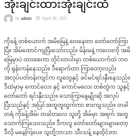
အိုးချင်းထားအိုးချင်းထိ
by
admin
April 18, 2021
ကိုခန့် တစ်ယောက် အမိမြေနဲ့ ဝေးနေတာ တော်တော်ကြာ
ပြီ။ အိမ်ထောင်ကျပြီးသော်လည်း မိန်းမနဲ့ ကလေးကို အမိ
မြေမှာပဲ ထားစေကာ တိုင်းတပါးမှာ တစ်ယောက်ထဲ ဘဝ
ကို ရုန်းကန်နေသည်။ ဒီရောက်တာ ကြာတော့လည်း
အလုပ်ပတ်ဝန်းကျင်က လူတွေနှင့် ခင်မင်ရင်းနှီးနေသည်။
ဒီထဲမှာမှ ကောင်လေး နှင့် ကောင်မလေး တစ်တွဲက သူနှင့်
တော်တော် ရင်းနှီးသည်။ သောကြာနေ့မျိုးဆို အလုပ်
ပြီးသည်နှင့် အပြင်အတူတူထွက်ကာ စားကျသည်။ တခါ
တရံ ကိုခန့်အိမ်၊ တခါတလေ သူတို့ အိမ်မှာ အရက် အတူ
သောက်ကြသေးသည်။ ဒီကလူ တော်တော်များများတော့
ဒီလို မနေကြပေ။ သူတို့ဘာသာ သီးသန့် နေထိုင်တာ