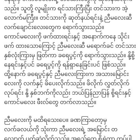
သည်။ သူတို့ လူမျိုးက ရင်သားကြီးပြီး တင်သားက အဲ့
လောက်မကြီး။ တင်သားကို ဆုတ်နယ်ရင်းနဲ့ ညီမလေးဆီ
လက်ချောင်းလေးတွေက ရောက်သွားသည်။
ကောင်မလေးကို ဖက်ထားရင်းနှင့် အနောက်ကနေ သိုင်း
ဖက် ထားသောကြောင့် ညီမလေးဆီ မရောက်ခင် တင်သား
နှစ်လုံးကြားမှ ဖြတ်ကာ ခရေပွင့်ကို ရောက်သွားသည်။ နို့စို့
နေရင်းနှင့်ပင် ခရေပွင့်ကို ရန်ရှာနေခြင်းပင် ဖြစ်သည်။
ထို့နောက် ခရေပွင့်နှင့် ညီမလေးကြားက အသားမြောင်း
လေးကို လက်နှင့် ဖိပေးလိုက်သည်။ ဖိလိုက် လွှတ်လိုက်
လုပ်ရင်း နို့ နှစ်ဘက်ကိုလည်း ဘယ်ပြန်ညာပြန် စို့ရင်းနှင့်
ကောင်မလေး ဖီးလ်တွေ တက်လာသည်။
ညီမလေးကို မထိရသေးပေ။ ခဏကြာတော့မှ
လက်ခလယ်ကို သုံးကာ ညီမလေးရဲ့ အမြောင်း တ
လျှောက် ပွတ်ဆွဲလိုက်သည်။ အရည်တွေ စိုရွှဲကာ ကပ်ပါ