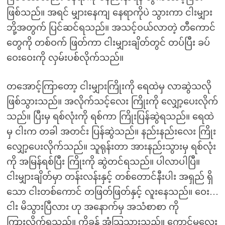
ဖြစ်သည်။ အရင် မျှားနေကျ နေရာကိုပဲ သွားကာ ငါးမျှား
ဘို့အတွက် ပြင်ဆင်ရသည်။ အသင့်ဝယ်လာတဲ့ တီကောင်
တွေကို တစ်ဝက် ဖြတ်ကာ ငါးမျှားချိတ်တွင် တပ်ပြီး ခပ်
ဝေးဝေးကို လှမ်းပစ်လိုက်သည်။
တအောင့်ကြာတော့ ငါးမျှားကြိုးကို ရေထဲမှ လာဆွဲသလို
ဖြစ်သွားသည်။ အလိုက်သင့်လေး ကြိုးကို လျှော့ပေးလိုက်
သည်။ ပြီးမှ ရစ်လုံးကို ရစ်ကာ ကြိုးပြန်ဆွဲရသည်။ ရေထဲ
မှ ငါးက တခါ အတင်း ပြန်ဆွဲသည်။ နည်းနည်းလေး ကြိုး
လျှော့ပေးလိုက်သည်။ သူရုန်းတာ အားနည်းသွားမှ ရစ်လုံး
ကို အမြန်ရစ်ပြီး ကြိုးကို ဆွဲတင်ရသည်။ ပါလာပါပြီ။
ငါးမျှားချိတ်မှာ တန်းလန်းနှင့် တစ်တောင်နီးပါး အရှည် ရှိ
သော ငါးတစ်ကောင် တဖြတ်ဖြတ်နှင့် လူးနေသည်။ ဝေး…
ငါး မိသွားပြီလား ဟု အနောက်မှ အသံစာစာ ကို
ကြားလိုက်ရသည်။ ကိုခန့် အံ့သြသွားသည်။ ကောင်မလေး