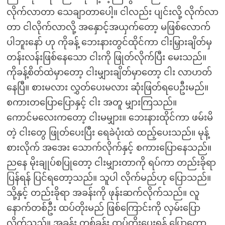
လိုက်လာတာ သေချာတာပေါ့။ ငါလည်း ပျင်းလို့ လိုက်လာ
တာ ငါလိုက်လာလို့ အနှောင့်အယှက်တော့ မဖြစ်လောက်
ပါဘူးနော် ဟု ကိုခန့် ဘေးနားတွင်ထိုင်ကာ ငါးမြှားချိတ်မှ
တန်းလန်းဖြစ်နေသော ငါးကို ဖြုတ်လိုက်ပြီး မေးသည်။
ကိုခန့်စိတ်ထဲမှာတော့ ငါးမျှားချိတ်မှာတော့ ငါး လာဟတ်
နေပြီ။ စားမလား လွှတ်ပေးမလား ဆုံးဖြတ်ရပေဦးမည်။
စကားတပြောပြောနှင့် ငါး အတူ မျှားကြသည်။
ကောင်မလေးကတော့ ငါးမမျှား။ ဘေးနားထိုင်ကာ ဖမ်းမိ
တဲ့ ငါးတွေ ဖြုတ်ပေးပြီး ရေခဲပုံးထဲ ထည့်ပေးသည်။ မုန့်
စားလိုက် အအေး သောက်လိုက်နှင့် စကားပြောနေသည်။
ညနေ မိုးချုပ်စပြုတော့ ငါးမျှားတာကို ရပ်ကာ တည်းခိုရာ
ပြန်ရန် ပြင်ရတော့သည်။ သူပါ လိုက်မည်ဟု ပြောသည်။
သို့နှင့် တည်းခိုရာ အခန်းကို ဖုန်းဆက်လိုက်သည်။ လူ
နောက်တစ်ဦး ထပ်တိုးမည် ဖြစ်ကြောင်းကို လှမ်းပြော
လိုက်သည်။ အခန်း တစ်ခန်း ထပ်တိုးပေးရန် ပြောတော့