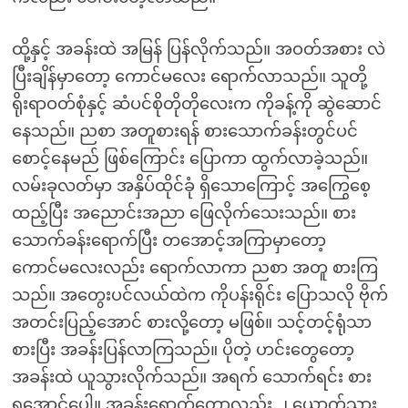
ထို့နှင့် အခန်းထဲ အမြန် ပြန်လိုက်သည်။ အဝတ်အစား လဲ
ပြီးချိန်မှာတော့ ကောင်မလေး ရောက်လာသည်။ သူတို့
ရိုးရာဝတ်စုံနှင့် ဆံပင်စိုတိုတိုလေးက ကိုခန့်ကို ဆွဲဆောင်
နေသည်။ ညစာ အတူစားရန် စားသောက်ခန်းတွင်ပင်
စောင့်နေမည် ဖြစ်ကြောင်း ပြောကာ ထွက်လာခဲ့သည်။
လမ်းခုလတ်မှာ အနှိပ်ထိုင်ခုံ ရှိသောကြောင့် အကြွေစေ့
ထည့်ပြီး အညောင်းအညာ ဖြေလိုက်သေးသည်။ စား
သောက်ခန်းရောက်ပြီး တအောင့်အကြာမှာတော့
ကောင်မလေးလည်း ရောက်လာကာ ညစာ အတူ စားကြ
သည်။ အတွေးပင်လယ်ထဲက ကိုပန်းရိုင်း ပြောသလို ဗိုက်
အတင်းပြည့်အောင် စားလို့တော့ မဖြစ်။ သင့်တင့်ရုံသာ
စားပြီး အခန်းပြန်လာကြသည်။ ပိုတဲ့ ဟင်းတွေတော့
အခန်းထဲ ယူသွားလိုက်သည်။ အရက် သောက်ရင်း စား
ရအောင်ပေါ့။ အခန်းရောက်တော့လည်း ၂ ယောက်သား