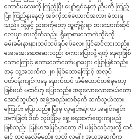
ကောင်မလေးကို ကြည့်ပြီး ပျော်ရွှင်နေတဲ့ ညီမကို ကြည့်
ပြီး ကြည်နူးနေတဲ့ အစ်ကိုတစ်ယောက်အလား ခံစားရ
သည်။ သို့နှင့် ညစာကိုတော့ သူတို့ရိုးရာ စားသောက်ဆိုင်
လေးမှာ စားလိုက်သည်။ ရိုးရာစားသောက်ဆိုင်ကို
ခမ်းခမ်းနားနားသပ်သပ်ရပ်ရပ်လေး ပြင်ဆင်ထားသည်။
အေးအေးဆေးဆေးလည်း စကားပြောလို့ ရတဲ့ နေရာဖြစ်
သောကြောင့် စကားတော်တော်များများ ပြောဖြစ်သည်။
အခု သူ့အသက်က ၂၈ ဖြစ်သောကြောင့် အလုပ်
ပတ်ဝန်းကျင်ကနေ နောက်ထပ် အိမ်ထောင်တစ်ခုတော့
ဖြစ်မယ် မထင်ဟု ပြောသည်။ အခုလောလောဆယ်တော့
အောင်သွယ်တဲ့ အဖွဲ့အစည်းတစ်ခုကို ဆက်သွယ်ထား
ကြောင်း ပြောသည်။ ပြီးမှ လူချင်းဆုံကာ အချင်းချင်း
အကဲဖြတ် ဒိတ် လုပ်ပြီးမှ ရှေ့ရေးဆက်တွေးကျမည်
ဖြစ်သည်။ မြန်မာအမြင်မှာတော့ ဒါ မဖြစ်သင့်ဘူးလို့ ထင်
ချင် ထင်နေလိမ့်မည်။ သူတို့ လူမျိုး အယူအဆကိုက