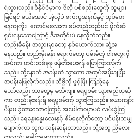
ရဲသွားသည်။ ဒီနိုင်ငံမှာက ဒီလို ပစ်စည်းတွေကို သူများ
မြင်ရင် မသိအောင် အဲ့လိုပဲ စက်ကူအနက်နှင့် ထုပ်ပေး
နေကျကိုး။ ကောင်မလေးက ခပ်တည်တည်ပင် ပိုက်ဆံ
ရှင်းနေသောကြောင့် ဒီအတိုင်းပဲ နေလိုက်သည်။
တည်းခိုခန်း အသွားမှာတော့ နှစ်ယောက်သား ဆွံ့အ
နေသည်။ တည်းခိုးခန်း ရောက်တော့ ဖမ်းမိတဲ့ ငါးတွေကို
အပ်ကာ ဟင်းတစ်ခုခု ဖန်တီးပေးရန် ပြောကြားလိုက်
သည်။ ထို့နောက် အခန်းထဲ သွားကာ အထုပ်အပိုးချပြီး
အပန်းဖြေလိုက်သည်။ တီဗွီကို ဖွင့်ပြီး ကြည့်နေ
သော်လည်း ဘာတွေမှ မသိကျ။ ရေပူစမ်း သွားမည်ဟုဆို
ကာ တည်းခိုးခန်းရှိ ရေပူစမ်းကို သွားကြသည်။ ယောကျာ်း
မိန်းမ ခွဲထားသောကြောင့် အပေါက်ဝမှာပင် လမ်းခွဲကြ
သည်။ ရေနွေးနွေးလေးနှင့် စိမ်နေလိုက်တော့ ပင်ပန်းသမျှ
ပျောက်ကာ လူက လန်းဆန်းလာသည်။ ထို့အတူ ညီလေး
ကလည်း ခေါင်းမော့လာသည်။