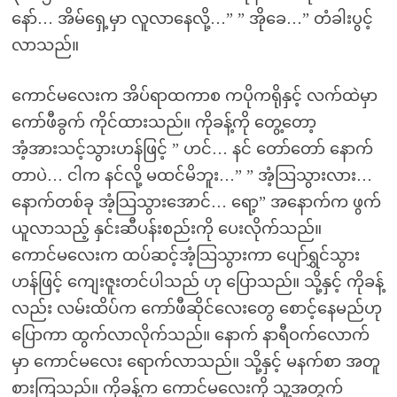
နော်… အိမ်ရှေ့မှာ လူလာနေလို့…” ” အိုခေ…” တံခါးပွင့်
လာသည်။
ကောင်မလေးက အိပ်ရာထကာစ ကပိုကရိုနှင့် လက်ထဲမှာ
ကော်ဖီခွက် ကိုင်ထားသည်။ ကိုခန့်ကို တွေ့တော့
အံ့အားသင့်သွားဟန်ဖြင့် ” ဟင်… နင် တော်တော် နောက်
တာပဲ… ငါက နင်လို့ မထင်မိဘူး…” ” အံ့သြသွားလား…
နောက်တစ်ခု အံ့သြသွားအောင်… ရော့” အနောက်က ဖွက်
ယူလာသည့် နှင်းဆီပန်းစည်းကို ပေးလိုက်သည်။
ကောင်မလေးက ထပ်ဆင့်အံ့သြသွားကာ ပျော်ရွှင်သွား
ဟန်ဖြင့် ကျေးဇူးတင်ပါသည် ဟု ပြောသည်။ သို့နှင့် ကိုခန့်
လည်း လမ်းထိပ်က ကော်ဖီဆိုင်လေးတွေ စောင့်နေမည်ဟု
ပြောကာ ထွက်လာလိုက်သည်။ နောက် နာရီဝက်လောက်
မှာ ကောင်မလေး ရောက်လာသည်။ သို့နှင့် မနက်စာ အတူ
စားကြသည်။ ကိုခန့်က ကောင်မလေးကို သူ့အတွက်