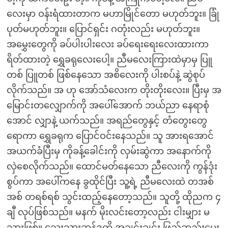
လေးမှာ ဝန်းရံထားတာက မဟာမြိုင်တော မဟုတ်ဘူး။ ခြုံ
ပုတ်မဟုတ်ဘူး။ ပြောင်ရှင်း ဂတုံးလည်း မဟုတ်ဘူး။
အမွှေးတွေကို ခပ်ပါးပါးလေး ခပ်ရေးရေးလေးထားကာ
ရိတ်ထားတဲ့ ရွှေခရုလေးပေါ့။ ညီမလေးကြားထဲမှာမှ ပြူ
တစ် ပြူတစ် ဖြစ်နေသော အစိလေးကို ပါးစပ်နဲ့ ဆွဲစုပ်
လိုက်သည်။ အ ဟု အော်သံလေးက တိုးတိုးလေး။ ပြီးမှ အ
မြောင်းတလျှောက်ကို အပေါ်အောက် ဘယ်ညာ နေရာစုံ
အောင် လျှာနဲ့ ယက်သည်။ အရည်တွေနှင့် တံတွေးတွေ
ရောကာ ရွှေခရုက ပြောင်ဝင်းနေသည်။ သူ အားရအောင်
အယက်ခံပြီးမှ ကိုခန့်ခေါင်းကို လှမ်းဆွဲကာ အနောက်ကို
လှဲစေလိုက်သည်။ ထောင်မတ်နေသော ညီလေးကို ကွန်ဒုံး
စွပ်ကာ အပေါ်ကနေ ခွထိုင်ပြီး သူ့ရဲ့ ညီမလေးထဲ တအစ်
အစ် တရစ်ရစ် သွင်းထည့်နေတော့သည်။ သူတို့ ထိုညက ၄
ချီ လုပ်ဖြစ်သည်။ မနက် မိုးလင်းတော့လည်း ငါးမျှား မ
သွားဖြစ်။ သွေးသားဆန်ဒကို အချင်းချင်း ဖြည့်ဆည်းပေး