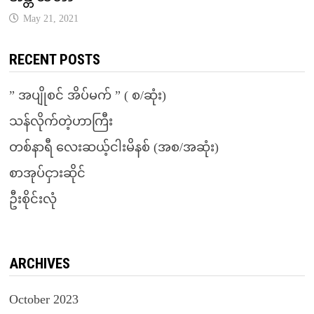
May 21, 2021
RECENT POSTS
” အပျိုစင် အိပ်မက် ” ( စ/ဆုံး)
သန်လိုက်တဲ့ဟာကြီး
တစ်နာရီ လေးဆယ့်ငါးမိနစ် (အစ/အဆုံး)
စာအုပ်ငှားဆိုင်
ဦးစိုင်းလုံ
ARCHIVES
October 2023