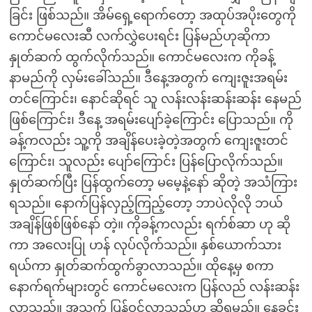
ခြင်း ဖြစ်သည်။ အိမ်ရှေ့ရောက်တော့ အထုပ်အပိုးတွေကို
ကောင်မလေးဆီ လက်လွှဲပေးရင်း ပြန်မည်ဟုဆိုကာ
နှုတ်ဆက် ထွက်လိုက်သည်။ ကောင်မလေးက ကိုခန့်
နာမည်ကို လှမ်းခေါ်သည်။ ဒီနေ့အတွက် ကျေးဇူးအရမ်း
တင်ကြောင်း၊ နောင်ဆိုရင် သူ လန်းလန်းဆန်းဆန်း နေမည်
ဖြစ်ကြောင်း၊ ဒီနေ့ အရမ်းပျော်ခဲ့ကြောင်း ပြောသည်။ ကို
ခန့်ကလည်း သူ့ကို အချိန်ပေးခဲ့တဲ့အတွက် ကျေးဇူးတင်
ကြောင်း၊ သူလည်း ပျော်ကြောင်း ပြန်ပြောလိုက်သည်။
နှုတ်ဆက်ပြီး ပြန်ထွက်တော့ မမေ့နဲ့နော် ဆိုတဲ့ အသံကြား
ရသည်။ နောက်ပြန်လှည့်ကြည့်တော့ ဘာပဲလိုလို ဘယ်
အချိန်ဖြစ်ဖြစ်နော် တဲ့။ ကိုခန့်ကလည်း ရက်စ်ဆာ ဟု ဆို
ကာ အလေးပြု ဟန် လုပ်လိုက်သည်။ နှစ်ယောက်သား
ရယ်ကာ နှုတ်ဆက်ထွက်ခွာလာသည်။ ထိုနေ့မှ စကာ
နောက်ရက်များတွင် ကောင်မလေးက ပြန်လည် လန်းဆန်း
လာသည်။ အသက် ပြန်ဝင်လာသည်ဟု ဆိုရမည်။ နေ့ခင်း