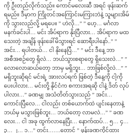
ကို ဦးတည်လိုက်သည်။ ကောင်မလေးဆီ အရင် ဖုန်းဆက်
ရမည်။ ဒီမှာက ကြိုတင်အကြောင်းမကြားဘဲနဲ့ သူများအိမ်
ကို သွားလည်လို့ မရပေ။ ” ဟဲလို…” ” ဟေ့… မင်္ဂလာ
မနက်ခင်းပါ… မင်း အိပ်ရာက နိုးပြီလား… အိပ်ရာက မထ
သေးတဲ့ အချိန် ဖုန်းခေါ်မိသွားရင် ဆောရီးပါနော်..” ”
အင်း… ရပါတယ်… ငါ နိုးနေပြီ…” ” မင်း ဒီနေ့ ဘာ
အစီအစဉ်တွေ ရှိလဲ… ဘယ်သွားစရာတွေ ရှိသေးလဲ…” ”
လောလောဆယ်တော့ ဘာမှ မရှိဘူး… ဘာဖြစ်လို့လဲ…” ”
မရှိဘူးဆိုရင် မင်းရဲ့ အားလပ်ရက် ဖြစ်တဲ့ ဒီနေ့ကို ငါ့ကို
ပေးပါလား… မင်းတို့ နိုင်ငံက စကားအရဆို ငါနဲ့ ဒိတ် လုပ်
ပါလား…” ခဏမျှ အသံတိတ်သွားသည် ” အင်း…
ကောင်းပြီလေ… ငါလည်း တစ်ယောက်ထဲ ပျင်းနေတာနဲ့
ဘယ်မှ မသွားဖြစ်ဘူး… ဘယ်တော့ လာမလဲ…” ” ခဏ
လေး… ငါ အခု ထွက်လာနေပြီး… နောက်ထပ်… ၅… ၄…
၃… ၂… ၁…” တင်း…….တောင် ” ဖုန်းခဏကိုင်ထား