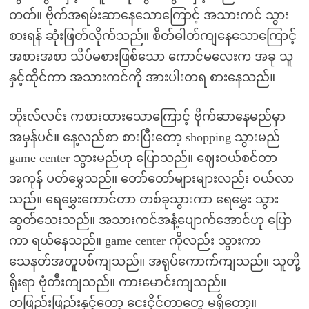
တတ်။ ဗိုက်အရမ်းဆာနေသောကြောင့် အသားကင် သွား
စားရန် ဆုံးဖြတ်လိုက်သည်။ စိတ်ဓါတ်ကျနေသောကြောင့်
အစားအစာ သိပ်မစားဖြစ်သော ကောင်မလေးက အခု သူ
နှင့်ထိုင်ကာ အသားကင်ကို အားပါးတရ စားနေသည်။
ဘိုးလ်လင်း ကစားထားသောကြောင့် ဗိုက်ဆာနေမည်မှာ
အမှန်ပင်။ နေ့လည်စာ စားပြီးတော့ shopping သွားမည်
game center သွားမည်ဟု ပြောသည်။ ဈေးဝယ်စင်တာ
အကုန် ပတ်မွှေသည်။ တော်တော်များများလည်း ဝယ်လာ
သည်။ ရေမွှေးကောင်တာ တစ်ခုသွားကာ ရေမွှေး သွား
ဆွတ်သေးသည်။ အသားကင်အနံ့ပျောက်အောင်ဟု ပြော
ကာ ရယ်နေသည်။ game center ကိုလည်း သွားကာ
သေနတ်အတူပစ်ကျသည်။ အရုပ်ကောက်ကျသည်။ သူတို့
ရိုးရာ ဗုံတီးကျသည်။ ကားမောင်းကျသည်။
တဖြည်းဖြည်းနှင့်တော့ ငေးငိုင်တာတွေ မရှိတော့။