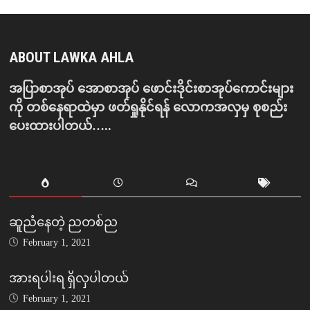
ABOUT LAWKA AHLA
အပြာစာအုပ် အောစာအုပ် ဖောင်းဒိုင်းစာအုပ်ကောင်းများ
ကို တစ်နေရာထဲမှာ ဖတ်ရှုနိုင်ရန် လောကအလှမှ စုစည်း
ပေးထားပါတယ်…..
ဆူညံနေတဲ့ ညတစ်ည
February 1, 2021
အားရပါးရ ရှိလှပါတယ်
February 1, 2021