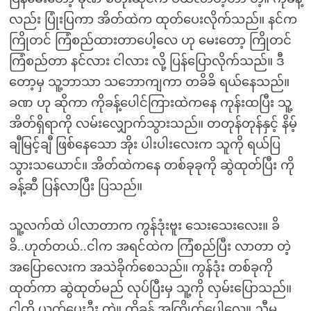
လည်း ပြုံးပြကာ အိတ်ထဲက ထုတ်ပေးလိုက်သည်။ နင်က
ကြိုတင် ကြံစည်ထားတာပေါ့လေ ဟု မေးတော့ ကြိုတင်
ကြံစည်တာ နင်လား ငါလား လို့ ပြန်ပြောလိုက်သည်။ ဒီ
တော့မှ သူ့ဘာသာ သဘောကျကာ တခိခိ ရယ်နေသည်။
ခဏ ဟု ဆိုကာ ကိုခန့်ပေါင်ကြားထဲကနေ ကုန်းထပြီး သူ့
အိတ်ရှိရာကို လမ်းလျှောက်သွားသည်။ တတုန်တုန်နှင့် နိမ့်
ချီမြင့်ချီ ဖြစ်နေသော အိုး ပါးပါးလေးက သူကို ရယ်ပြ
သွားသယောင်။ အိတ်ထဲကနေ တစ်ခုခုကို ဆွဲထုတ်ပြီး ကို
ခန့်ဆီ ပြန်လာပြီး ပြသည်။
သူ့လက်ထဲ ပါလာတာက ကွန်ဒုံးဗူး သေးသေးလေး။ ခိ
ခိ..ဟုတ်တယ်..ငါက အရင်ထဲက ကြံစည်ပြီး လာတာ တဲ့
အပြောလေးက အသဲခိုက်စေသည်။ ကွန်ဒုံး တစ်ခုကို
ထုတ်ကာ ဆွဲထုတ်မည် လုပ်ပြီးမှ သူ့ကို လှမ်းပြောသည်။
ငါ့ကို ယက်ပေးဦး တဲ့။ ကိုခန့် အကြိုက်ပေါ့လေ။ ညီမ