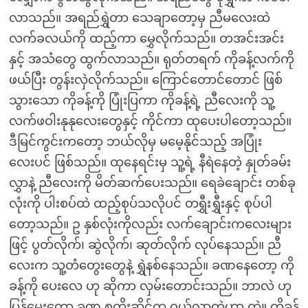
လာသည်။ အရည်ရွှဲတာ သေချာတော့မှ ညီမလေးထဲ
လက်ခလယ်ကို ထည့်ကာ မွှေလိုက်သည်။ တအင်းအင်း
နှင့် အသံတွေ ထွက်လာသည်။ ရုတ်တရက် ကိုခန့်လက်ကို
ဖယ်ပြီး တွန်းလှဲလိုက်သည်။ ကြောင်တောင်တောင် ဖြစ်
သွားသော ကိုခန့်ကို ပြုံးပြကာ ကိုခန့်ရဲ့ ညီလေးကို သူ့
လက်ဖဝါးနုနုလေးတွေနှင့် ကိုင်ကာ ထုပေးပါတော့သည်။
ဒီမြင်ကွင်းကတော့ ဘယ်လိုမှ မမေ့နိုင်သည့် အပြုံး
လေးပင် ဖြစ်သည်။ ထုနေရင်းမှ သူ့ရဲ့ နီရဲနေတဲ့ နှုတ်ခမ်း
လွှာနဲ့ ညီလေးကို မိတ်ဆက်ပေးသည်။ ရေခဲချောင်း တစ်ခု
လုံးကို ပါးစပ်ထဲ ထည့်စုပ်သလိုပင် တရွှီးရွှီးနှင့် စုပ်ပါ
တော့သည်။ ဥ နှစ်လုံးကိုလည်း လက်ချောင်းကလေးများ
ဖြင့် ပွတ်လိုက်၊ ဆွဲလိုက်၊ ဆုတ်လိုက် လုပ်နေသည်။ ညီ
လေးက သူ့တံတွေးတွေနဲ့ ရွှဲနစ်နေသည်။ ခဏနေတော့ ကို
ခန့်ကို ပေးလေ ဟု ဆိုကာ လှမ်းတောင်းသည်။ ဘာလဲ ဟု
ပြန်မေးတော့ ခုဏ စတိုးဆိုင်က ဝယ်လာတဲ့ဟာ တဲ့။ ကိုခန့်