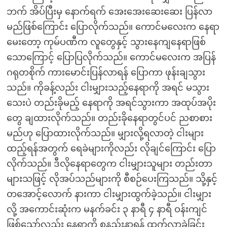
ဘက် အိပ်ပြီးမှ နောက်ရက် အေးအေးဆေးဆေး ပြန်လာ
မည်ဖြစ်ကြောင်း ပြောလိုက်သည်။ ကောင်မလေးက နေရာ
မေးတော့ ကုမ်ပဏီက လူတွေနှင့် သွားနေကျနေရာဖြစ်
သောကြောင့် ပြောပြလိုက်သည်။ ကောင်မလေးက အပြန်
ဂရုတစိုက် ကားမောင်းပြန်လာရန် ပြောကာ ဖုန်းချသွား
သည်။ ကိုခန့်လည်း ငါးမျှားသည့်နေရာကို အရင် မသွား
သေးပဲ တည်းခိုမည့် နေရာကို အရင်သွားကာ အထုပ်အပိုး
တွေ ချထားလိုက်သည်။ တည်းခိုနေရာတွင်ပင် ညစာစား
မည်ဟု ပြောထားလိုက်သည်။ မျှားလို့ရလာတဲ့ ငါးများ
ထည့်ရန်အတွက် ရေခဲများကိုလည်း လိုချင်ကြောင်း ပြော
လိုက်သည်။ ဒီလိုနေရာတွေက ငါးမျှားသူများ တည်းတာ
များသဖြင့် လိုအပ်သည်များကို စီစဉ်ပေးကြသည်။ သို့နှင့်
တအောင့်လောက် နားကာ ငါးမျှားထွက်ခဲ့သည်။ ငါးမျှား
လို့ အကောင်းဆုံးက မနက်ခင်း ၃ နာရီ ၄ နာရီ ဝန်းကျင်
ဖြစ်သော်လည်း နေရာကို စနည်းနာရန် ထွက်လာခဲ့ခြင်း