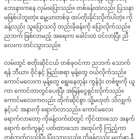
ဘေးနားကနေ လှမ်းပြောသည်။ တစ်ခန်းထဲလည်း ပြသနာ
မဖြစ်ပါဘူးတဲ့။ မွေ့ယာတစ်ခု ထပ်တိုးခိုင်းလိုက်ပါတဲ့။ ကို
ခန့်လည်း သူပြောသလို တည်းခိုခန်းကို ပြောလိုက်သည်။
ညဘက် ဖြစ်လာမည့် အရေးက ခေါင်းထဲ ဝင်လာပြီး ညီ
လေးက တင်းသွားသည်။
လမ်းတွင် စတိုးဆိုင်ငယ် တစ်ခုဝင်ကာ ညဘက် သောက်
ရန် ဘီယာ၊ ဝိုင်နှင့် မြည်းစရာ မုန့်တွေ ဝယ်လိုက်သည်။
ကောင်မလေးက မုန့်တွေ ရွေးနေတုန်း ကွန်ဒုံး တစ်ဗူးကို ယူ
ကာ ကောင်တာတွင်ပေးပြီး အမြန်ငွေရှင်းလိုက်သည်။
ကောင်မလေးကလည်း တိုက်ဆိုင်စွာ သို့မဟုတ် သိလျှက်
နှင့်ပင် အနားကို ရောက်လာသည်။ ကောင်မလေး
ရောက်လာတော့ ကိုခန့်လက်ထဲတွင် ကိုင်ထားသော အနက်
ရောက် စက်ကူနှင့် ပတ်ထားသော အထုပ်ကို ကြည့်ကာ
တစ်ဘက်လှည့်ပြီး ပြုံးသွားသည်။ ကိုခန့်လည်း မျက်နှာ နီ