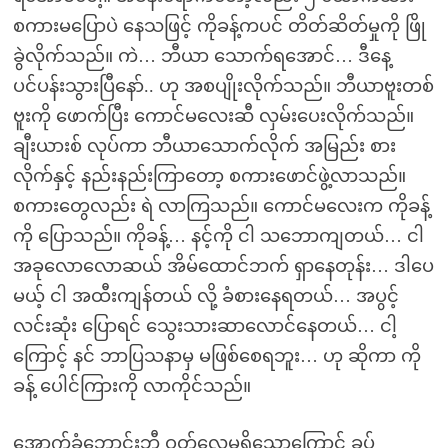
စကားမပြောပဲ နေသဖြင့် ကိုခန့်ကပင် တိတ်ဆိတ်မှုကို ဖြို
ခွဲလိုက်သည်။ ကဲ… ဘီယာ သောက်ရအောင်… ဒီနေ့
ပင်ပန်းသွားပြီနော်.. ဟု အစပျိုးလိုက်သည်။ ဘီယာဗူးတစ်
ဗူးကို ဖောက်ပြီး ကောင်မလေးဆီ လှမ်းပေးလိုက်သည်။
ချီးယားစ် လုပ်ကာ ဘီယာသောက်လိုက် အမြည်း စား
လိုက်နှင့် နည်းနည်းကြာတော့ စကားဖောင်ဖွဲ့လာသည်။
စကားတွေလည်း ရဲ လာကြသည်။ ကောင်မလေးက ကိုခန့်
ကို ပြောသည်။ ကိုခန့်… နင့်ကို ငါ သဘောကျတယ်… ငါ
အခုလောလောဆယ် အိမ်ထောင်ဘက် ရှာနေတုန်း… ဒါပေ
မယ့် ငါ အထီးကျန်တယ် လို့ ခံစားနေရတယ်… အပွင့်
လင်းဆုံး ပြောရင် သွေးသားဆာလောင်နေတယ်… ငါ့
ကြောင့် နင် ဘာပြသနာမှ မဖြစ်စေရဘူး… ဟု ဆိုကာ ကို
ခန့် ပေါင်ကြားကို လာကိုင်သည်။
အောက်ခံဘောင်းဘီ ဝတ်လေ့မရှိသောကြောင့် ခပ်