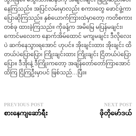
နေကြသည်။ အပြင်လမ်းမှာလည်း စကားတွေ ဖောင်ဖွဲ့ကာ
ပြောဆိုကြသည်။ နှစ်ယောက်ကြားထဲမှာတော့ ကတိစကား
တစ်ခု ထားခဲ့ကြသည်။ ကိုခန့်က အမိမြေ မပြန်မချင်း၊
ကောင်မလေးက နောက်အိမ်ထောင် မကျမချင်း ဒီလိုလေး
ပဲ ဆက်နေသွားရအောင် ဟုပင်။ အိုးချင်းထား အိုးချင်း ထိ
တယ်ပဲပြောပြော၊ ကြိုးချင်းထား ကြိုးချင်း ငြိတယ်ပဲပြော
ပြော။ ဒီအိုးနဲ့ ဒီကြိုးကတော့ အချိန်တော်တော်ကြာအောင်
ထိကြ ငြိကြဦးမှာပင် ဖြစ်သည်…ပြီး။
Post
Previous
N
PREVIOUS POST
NEXT POST
post:
p
စားနေကျဆော်ရီး
ဖိုတိုမော်ဒယ်
navigation