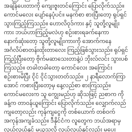
အချိန်ပေးတာကို ကျေးဇူးတင်ကြောင်း ပြောလိုက်သည်။
ကောင်မလေး ပျော်နေပုံပင်။ မနက်စာ စားပြီးတော့ ရုပ်ရှင်
သွားကြည့်ကြသည်။ ဟောလိဝုဒ်ကား နှင့် သူတို့လူမျိုး
ကား ဘယ်ဟာကြည့်မလဲဟု စဉ်းစားရခက်နေကာ
နောက်ဆုံးတော့ သူတို့လူမျိုးကားကို အောက်ကနေ
အင်္ဂလိပ်စာတန်းထိုးတာလေး ကြည့်ဖြစ်သွားသည်။ ရုပ်ရှင်
ကြည့်ပြီးတော့ ဗိုက်မဆာသေးတာနဲ့ပဲ ဘိုးလ်လင်း သွားပစ်
ကြသည်။ တခါတခါတော့ ကောင်လေး အကြောင်း
စဉ်းစားမိပြီး ငိုင် ငိုင်သွားတတ်သည်။ ၂ နာရီလောက်ကြာ
အောင် ကစားပြီးတော့မှ နေ့လည်စာ စားကြသည်။
ကောင်မလေးက သူ ကျွေးမည်ဟု ဆိုသဖြင့် ညစာက ကို
ခန့်က တာဝန်ယူကြောင်း ပြောလိုက်သည်။ လျှောက်လည်
ကျတော့လည်း ကုန်ကျငွေကို တစ်ယောက် တစ်ဝက်
အကုန်အကျခံသည်။ ဒီနိုင်ငံက လူတွေက ဘယ်အရာမှ
လွယ်လွယ်နှင့် မယူသလို လွယ်လွယ်နှင့်လည်း မပေး