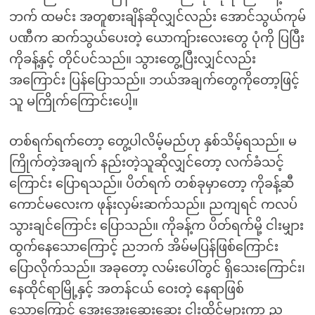
ဘက် ထမင်း အတူစားချိန်ဆိုလျှင်လည်း အောင်သွယ်ကုမ်
ပဏီက ဆက်သွယ်ပေးတဲ့ ယောကျ်ားလေးတွေ ပုံကို ပြပြီး
ကိုခန့်နှင့် တိုင်ပင်သည်။ သွားတွေ့ပြီးလျှင်လည်း
အကြောင်း ပြန်ပြောသည်။ ဘယ်အချက်တွေကိုတော့ဖြင့်
သူ မကြိုက်ကြောင်းပေါ့။
တစ်ရက်ရက်တော့ တွေ့ပါလိမ့်မည်ဟု နှစ်သိမ့်ရသည်။ မ
ကြိုက်တဲ့အချက် နည်းတဲ့သူဆိုလျှင်တော့ လက်ခံသင့်
ကြောင်း ပြောရသည်။ ပိတ်ရက် တစ်ခုမှာတော့ ကိုခန့်ဆီ
ကောင်မလေးက ဖုန်းလှမ်းဆက်သည်။ ညကျရင် ကလပ်
သွားချင်ကြောင်း ပြောသည်။ ကိုခန့်က ပိတ်ရက်မို့ ငါးမျှား
ထွက်နေသောကြောင့် ညဘက် အိမ်မပြန်ဖြစ်ကြောင်း
ပြောလိုက်သည်။ အခုတော့ လမ်းပေါ်တွင် ရှိသေးကြောင်း၊
နေထိုင်ရာမြို့နှင့် အတန်ငယ် ဝေးတဲ့ နေရာဖြစ်
သောကြောင့် အေးအေးဆေးဆေး ငါးထိုင်မျှားကာ ည