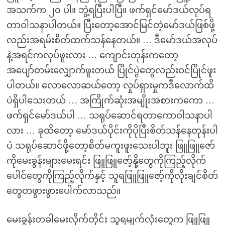
အသက်က ၂၀ ပါ။ ဘွဲ့ရပြီးပါပြီ။ ဖက်ရှင်မော်ဒယ်လုပ်ရ
တာဝါသနာပါတယ်။ ပြီးတော့အောင်မြင်တဲ့မော်ဒယ်ဖြစ်ဖို့
လည်းအရမ်းစိတ်ထက်သန်နေတယ်။ … ဒီမော်ဒယ်အလုပ်
နဲ့အရင်ကလုပ်ဖူးလား … ကျောင်းတုန်းကတော့
အပျော်တမ်းလျှောက်ဖူးတယ် ပြိုင်ပွဲတွေလည်းဝင်ပြိုင်ဖူး
ပါတယ်။ လောလောဆယ်တော့ လှုပ်ရှားမှုကဒီလောက်ထိ
ပဲရှိပါသေးတယ် … အကြိုက်ဆုံးအမျိုးအစားကကော …
ဖက်ရှင်မော်ဒယ်ပါ … သရုပ်ဆောင်ရတာကောဝါသနာပါ
လား … ခုထိတော့ မော်ဒယ်ပိုင်းကိုပိုပြီးစိတ်သန်နေတုန်းပါ
ပဲ သရုပ်ဆောင်ဖို့တော့စိတ်မကူးဖူးသေးပါဘူး ဖြူဖြူဇော်
ကိုမေးခွန်းများမေးရင်း ဖြူဖြူဇော့်နို့တွေကိုကြည့်လိုက်
ပေါင်တွေကိုကြည့်လိုက်နှင့် သူရဖြူဖြူဇော့်ကိုလိုးချင်စိတ်
တွေတဖွားဖွားပေါက်လာသည်။
မေးခွန်းတခါမေးလိုက်တိုင်း သူရမျက်လုံးတွေက ဖြူဖြူ