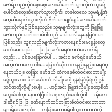
ဇော်ရဲ့လည်တိုင်ဖွေးဖွေးလေးဆီရောက်သွားလိုက် သူမရဲ့
ပေါင်တံတွေဆီရောက်သွားလိုက်၊ တခါတလေ သူမရဲ့နို့အုံ
တွေဆီရောက်သွားလိုက် ဗိုက်သားချပ်ချပ်လေးဆီရောက်
သွားလိုက်နှင့်ဖြစ်နေသည်။ သူရမျက်လုံးတွေကို ဖြူဖြူ
ဇော်လည်းသတိထားမိပါသည် မသိသလိုနေနေခြင်းသာ
ဖြစ်သည်။ သူရလည်းမျက်လုံးကစားနေရင်းမေးခွန်းတွေ
ဆက်မေးသည်။ … ဖြူဖြူဇော်အရပ်ဘယ်လောက်ရှိ
လည်း … ငါးပေခြောက်ပါ … အင်းးး ဖက်ရှင်မော်ဒယ်
အတွက်ကတော့ ငါးပေခြောက်ဆိုတာကနည်းနည်းအရပ်ပု
နေတယ်ဗျ။ တခြား မော်ဒယ် ထဲကနေစိတ်ဝင်စားတာမျိုး
မရှိဘူးလား။ ဖိုတိုမော်ဒယ် လိုမျိုးပေါ့ နန်းမြင့်မိုရ်တို့ ဇွန်
သင်ဇာတို့လိုမျိုးပေါ့။ … ဟင့်အင်း ဖြူအဲလိုမျိုးတော့စိတ်
မကူးမိပါဘူး နောက်ပြီးဝါသနာလည်းမပါလို့ပါ … အိုကေ
ဒါဆိုရင်ဖြူဖြူဇော်နောက်ထပ်တခြားစိတ်ဝင်စားတာဘာ
များရှိသေးလည်း … တခြားတော့မရှိပါဘူး တကယ်လို့