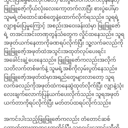
သွင်းပြီးမွှေပေးလိုက်တော့ စားပွဲပေါ်ပက်လက်လှန်နေတဲ့
ဖြူဖြူဇော့်ကိုယ်လုံးလေးကော့တက်လာပြီး စားပွဲပေါ်မှာ
သူမရဲ့တံထောင်ဆစ်တွေနဲ့ထောက်လိုက်ရသည်။ သူရရဲ့
လျှာစွမ်းပြမှုကြောင့် အစည်းအဝေးခန်းထဲမှာ ဖြူဖြူဇော်
ရဲ့ တအင်းအင်းတဏှတွန်သံတွေက လှိုင်ထနေသည်။ သူရ
အဖုတ်ယက်နေတာကိုခဏရပ်လိုက်ပြီး သူ့လက်ခလည်ကို
ဖြူဖြူဇော့်အဖုတ်ထဲအသွင်းအထုတ်လုပ်ပေးရင်း
အခေါင်းချဲ့ပေးနေသည်။ ဖြူဖြူဇော်ကလည်းအလိုက်
သတိလက်တစ်ဖက်နဲ့ သူမရဲ့အစိကိုလှမ်းပွတ်နေသည်။
ဖြူဖြူဇော့်အဖုတ်ထဲမှာအရည်တွေများလာတော့ သူရ
လက်ခလည်ကိုအဖုတ်ထဲကနေဆွဲထုတ်လိုက်ပြီး လျှာနဲ့သုံး
လေးချက်လောက်ပြန်ယက်ပေးလိုက်သည်။ သူရအဖုတ်
ယက်တာကိုရပ်လိုက်ပြီး မတ်တပ်ထရပ်လိုက်သည်။
အကင်းပါးသည့်ဖြူဖြူဇော်ကလည်း တံတောင်ဆစ်
ထောက်ထားတာကနေထထိုင်ပြီး သူရဂျင်းဘောင်းဘီကို