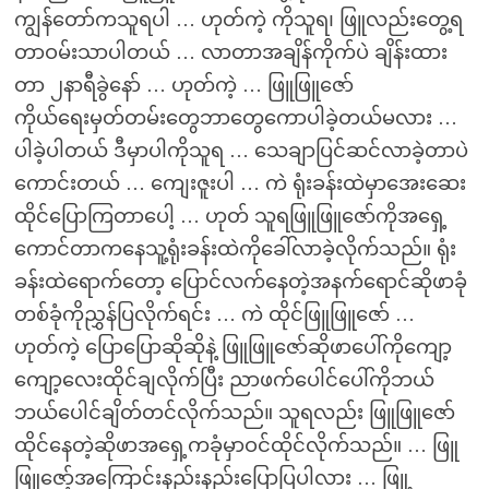
ကျွန်တော်ကသူရပါ … ဟုတ်ကဲ့ ကိုသူရ၊ ဖြူလည်းတွေ့ရ
တာဝမ်းသာပါတယ် … လာတာအချိန်ကိုက်ပဲ ချိန်းထား
တာ ၂နာရီခွဲနော် … ဟုတ်ကဲ့ … ဖြူဖြူဇော်
ကိုယ်ရေးမှတ်တမ်းတွေဘာတွေကောပါခဲ့တယ်မလား …
ပါခဲ့ပါတယ် ဒီမှာပါကိုသူရ … သေချာပြင်ဆင်လာခဲ့တာပဲ
ကောင်းတယ် … ကျေးဇူးပါ … ကဲ ရုံးခန်းထဲမှာအေးဆေး
ထိုင်ပြောကြတာပေါ့ … ဟုတ် သူရဖြူဖြူဇော်ကိုအရှေ့
ကောင်တာကနေသူ့ရုံးခန်းထဲကိုခေါ်လာခဲ့လိုက်သည်။ ရုံး
ခန်းထဲရောက်တော့ ပြောင်လက်နေတဲ့အနက်ရောင်ဆိုဖာခုံ
တစ်ခုံကိုညွှန်ပြလိုက်ရင်း … ကဲ ထိုင်ဖြူဖြူဇော် …
ဟုတ်ကဲ့ ပြောပြောဆိုဆိုနဲ့ ဖြူဖြူဇော်ဆိုဖာပေါ်ကိုကျော့
ကျော့လေးထိုင်ချလိုက်ပြီး ညာဖက်ပေါင်ပေါ်ကိုဘယ်
ဘယ်ပေါင်ချိတ်တင်လိုက်သည်။ သူရလည်း ဖြူဖြူဇော်
ထိုင်နေတဲ့ဆိုဖာအရှေ့ကခုံမှာဝင်ထိုင်လိုက်သည်။ … ဖြူ
ဖြူဇော့်အကြောင်းနည်းနည်းပြောပြပါလား … ဖြူ့