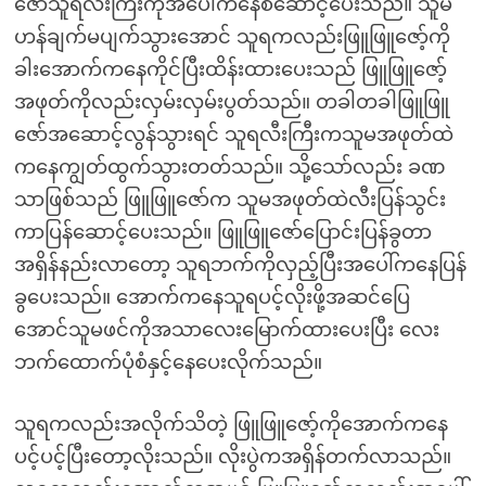
ဇော်သူရလီးကြီးကိုအပေါ်ကနေစဆောင့်ပေးသည်။ သူမ
ဟန်ချက်မပျက်သွားအောင် သူရကလည်းဖြူဖြူဇော့်ကို
ခါးအောက်ကနေကိုင်ပြီးထိန်းထားပေးသည် ဖြူဖြူဇော့်
အဖုတ်ကိုလည်းလှမ်းလှမ်းပွတ်သည်။ တခါတခါဖြူဖြူ
ဇော်အဆောင့်လွန်သွားရင် သူရလီးကြီးကသူမအဖုတ်ထဲ
ကနေကျွတ်ထွက်သွားတတ်သည်။ သို့သော်လည်း ခဏ
သာဖြစ်သည် ဖြူဖြူဇော်က သူမအဖုတ်ထဲလီးပြန်သွင်း
ကာပြန်ဆောင့်ပေးသည်။ ဖြူဖြူဇော်ပြောင်းပြန်ခွတာ
အရှိန်နည်းလာတော့ သူရဘက်ကိုလှည့်ပြီးအပေါ်ကနေပြန်
ခွပေးသည်။ အောက်ကနေသူရပင့်လိုးဖို့အဆင်ပြေ
အောင်သူမဖင်ကိုအသာလေးမြောက်ထားပေးပြီး လေး
ဘက်ထောက်ပုံစံနှင့်နေပေးလိုက်သည်။
သူရကလည်းအလိုက်သိတဲ့ ဖြူဖြူဇော့်ကိုအောက်ကနေ
ပင့်ပင့်ပြီးတော့လိုးသည်။ လိုးပွဲကအရှိန်တက်လာသည်။