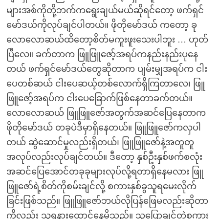
များအစ်ကိုတို့ဘက်ကရွေးချယ်မယ်ဆိုရင်တော့ ဖက်ရှင်
မော်ဒယ်ကိုလုပ်ချင်ပါတယ်။ ဖိုတိုမော်ဒယ် ကတော့ ခု
လောလောဆယ်ထိတော့စိတ်မကူးဖူးသေးပါဘူး … ဟုတ်
ပြီလေ။ ခက်တာက ဖြူဖြူဇော့်အရပ်ကနည်းနည်းပုနေ
တယ် ဖက်ရှင်မော်ဒယ်တွေဆိုတာက ပျမ်းမျှအရပ်က ငါး
ပေတစ်ဆယ် ငါးပေဆယ့်တစ်လောက်ရှိကြတာလေ၊ ဖြူ
ဖြူဇော့်အရပ်က ငါးပေခြောက်ဖြစ်နေတာခက်တယ်။
လောလောဆယ် ဖြူဖြူဇော်အတွက်အဆင်ပြေနေတာက
ဖိုတိုမော်ဒယ် တခုပဲဒီမှာရှိနေတယ်။ ဖြူဖြူဇော်ကလှပါ
တယ် ဆွဲဆောင်မှုလည်းရှိတယ်၊ ဖြူဖြူဇော်နဲ့အတူတူ
အလုပ်လည်းလုပ်ချင်တယ်။ ဒီတော့ နှစ်ဦးနှစ်ဖက်စလုံး
အဆင်ပြေအောင်တခုခုများလုပ်လို့ရတာရှိနေမလား ဖြူ
ဖြူဇော်ရဲ့စိတ်ကိုစမ်းချင်လို့ စကားနှစ်ခွသူရမေးလိုက်
ခြင်းဖြစ်သည်။ ဖြူဖြူဇော်ဘယ်လိုပြန်ဖြေမလည်းဆိုတာ
ကိုလည်း သူရနားထောင်နေမိသည်။ သူပြောချင်တဲ့စကား