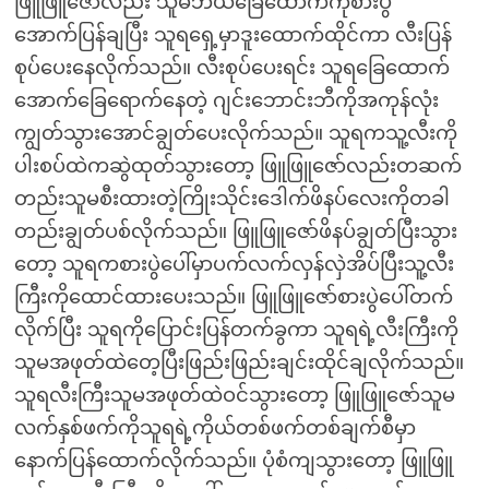
ဖြူဖြူဇော်လည်း သူမဘယ်ခြေထောက်ကိုစားပွဲ
အောက်ပြန်ချပြီး သူရရှေ့မှာဒူးထောက်ထိုင်ကာ လီးပြန်
စုပ်ပေးနေလိုက်သည်။ လီးစုပ်ပေးရင်း သူရခြေထောက်
အောက်ခြေရောက်နေတဲ့ ဂျင်းဘောင်းဘီကိုအကုန်လုံး
ကျွတ်သွားအောင်ချွတ်ပေးလိုက်သည်။ သူရကသူ့လီးကို
ပါးစပ်ထဲကဆွဲထုတ်သွားတော့ ဖြူဖြူဇော်လည်းတဆက်
တည်းသူမစီးထားတဲ့ကြိုးသိုင်းဒေါက်ဖိနပ်လေးကိုတခါ
တည်းချွတ်ပစ်လိုက်သည်။ ဖြူဖြူဇော်ဖိနပ်ချွတ်ပြီးသွား
တော့ သူရကစားပွဲပေါ်မှာပက်လက်လှန်လှဲအိပ်ပြီးသူ့လီး
ကြီးကိုထောင်ထားပေးသည်။ ဖြူဖြူဇော်စားပွဲပေါ်တက်
လိုက်ပြီး သူရကိုပြောင်းပြန်တက်ခွကာ သူရရဲ့လီးကြီးကို
သူမအဖုတ်ထဲတေ့ပြီးဖြည်းဖြည်းချင်းထိုင်ချလိုက်သည်။
သူရလီးကြီးသူမအဖုတ်ထဲဝင်သွားတော့ ဖြူဖြူဇော်သူမ
လက်နှစ်ဖက်ကိုသူရရဲ့ကိုယ်တစ်ဖက်တစ်ချက်စီမှာ
နောက်ပြန်ထောက်လိုက်သည်။ ပုံစံကျသွားတော့ ဖြူဖြူ