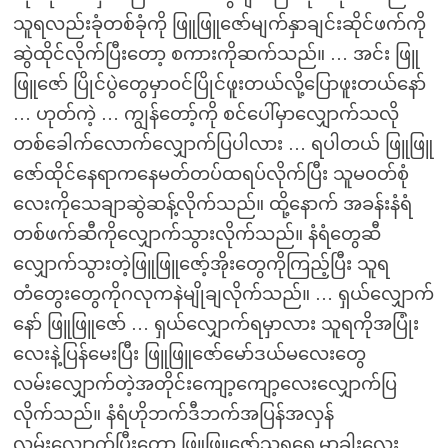
သူရလည်းခုံတစ်ခုံကို ဖြူဖြူဇော်မျက်နှာချင်းဆိုင်ဖက်ကို
ဆွဲထိုင်လိုက်ပြီးတော့ စကားကိုဆက်သည်။ … အင်း ဖြူ
ဖြူဇော် ပြိုင်ပွဲတွေမှာဝင်ပြိုင်ဖူးတယ်လို့ပြောဖူးတယ်နော်
… ဟုတ်ကဲ့ … ကျွန်တော့်ကို စင်ပေါ်မှာလျှောက်သလို
တစ်ခေါက်လောက်လျှောက်ပြပါလား … ရပါတယ် ဖြူဖြူ
ဇော်ထိုင်နေရာကနေမတ်တပ်ထရပ်လိုက်ပြီး သူမဝတ်စုံ
လေးကိုသေချာဆွဲဆန့်လိုက်သည်။ ထို့နောက် အခန်းနံရံ
တစ်ဖက်ဆီကိုလျှောက်သွားလိုက်သည်။ နံရံတွေဆီ
လျှောက်သွားတဲ့ဖြူဖြူဇော့်အိုးတွေကိုကြည့်ပြီး သူရ
တံတွေးတွေကိုဂလုကနဲမျိုချလိုက်သည်။ … ရှယ်လျှောက်
နော် ဖြူဖြူဇော် … ရှယ်လျှောက်ရမှာလား သူရကိုအပြုံး
လေးနဲ့ပြန်မေးပြီး ဖြူဖြူဇော်မော်ဒယ်မလေးတွေ
လမ်းလျှောက်တဲ့အတိုင်းကျော့ကျော့လေးလျှောက်ပြ
လိုက်သည်။ နံရံဟိုဘက်ဒီဘက်အပြန်အလှန်
လမ်းလျှောက်ပြီးတော့ ဖြူဖြူဇော်သူရရှေ့မှာခါးလေး