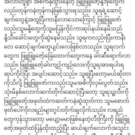
အလားတူစွာ အိစက်နုထွားနေတဲ့ ဖြူဖြူဇော့်နို့အုံတွေက
လည်းတုန်ကနဲတုန်ကနဲဖြစ်သွားရသည်။ သူရရဲ့ဆောင့်
ချက်တွေနဲ့အတူပြီးကာနီးလာသောကြောင့် ဖြူဖြူဇော်
လည်းသူမနို့တွေကိုသူမပြန်ကိုင်ကာဆုပ်နယ်နေမိသည်
နို့သီးခေါင်းတွေကိုဆွဲနေမိသည်။ သူရကလည်းပြီးကာနီး
လေ ဆောင့်ချက်တွေပျင်းလေဖြစ်လာသည်။ သူရလက်
တွေက ဖြူဖြူဇော့်ခြေထောက်တွေကနေ ခါးဆီရောက်လာ
သည်။ ဖြူဖြူဇော့်ခါးကျဉ်ကျဉ်လေးကိုသူရအားရပါးရ
ဆုပ်ကိုင်ပြီး အပျင်းဆောင့်သည်။ သူရပြီးတော့မယ်ဆိုတာ
ကိုသိလို့ ဖြူဖြူဇော်ကလည်းသူမအစိကိုလှမ်းပွတ်သည်။
သုံးမိနစ်လောက်ဆက်တိုက်ဆောင့်ပြီးတော့ သူရသူ့လီးကို
ဖြူဖြူဇော့်အဖုတ်ထဲကဆတ်ကနဲဆွဲထုတ်ကာ သူမစောက်
ဖုတ်ပေါ်ကိုလရည်များဂွင်းတိုက်ချလိုက်သည်။ လရည်
တွေကုန်သွားတော့ မပျော့မမာဖြစ်နေတဲ့လီးကြီးကို ဖြူဖြူ
ဇော့်အဖုတ်ထဲပြန်ထိုးထည့်ပြီး ဆယ်ချက်လောက်အသွင်း