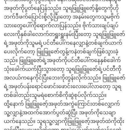
အဖုတ်ကိုပွတ်နေပြန်သည်။ သူရဖြူဖြူဇော့်နို့တွေကိုဟို
ဘက်ဒီဖက်ပြောင်းစို့လို့ပြီးတော့ အနမ်းတွေကသူမဗိုက်
သားတွေပေါ်ကိုရောက်လာပြန်သည်။ ဗိုက်သားချပ်ချပ်
လေးကိုနှစ်ခါလောက်တရှူးရှူးနမ်းပြီးတော့ သူရဖြူဖြူဇော်
ရဲ့အဖုတ်ကိုသူမရဲ့ပင်တီပေါ်ကနေလျှာနဲ့တစ်ချက်ယာက်
ပေးလိုက်တော့ ဖြူဖြူဇော်တွန့်ကနဲတစ်ချက်ဖြစ်သွားခဲ့
သည်။ ဖြူဖြူဇော်ရဲ့အဖုတ်ကိုပင်တီပေါ်ကနေနှစ်ခေါက်
သုံးခေါက်ယက်ပြီးသွားတော့ သူရဖြူဖြူဇော်ရဲ့ပင်တီကို
အလယ်ကနေကိုင်ပြီးဘေးကိုတွန်းလိုက်သည်။ ဖြူဖြူဇော်
ရဲ့အဖုတ်ပန်းရောင်ဖောင်းဖောင်းလေးပေါ်လာတော့ သူရ
တစ်ခါတည်းသူမရဲစောက်စိကိုဆွဲစုပ်လိုက်သည်။
ထို့နောက် ဖြူဖြူဇော့်အဖုတ်အကွဲကြောင်းတစ်လျှောက်
သူ့လျှာနဲ့အထက်အောက်ပွတ်ဆွဲပြီး အဖုတ်ကိုသေချာ
ယက်နေသည်။ သူရသူ့လျှာကိုဖြူဖြူဇော့်အဖုတ်ထဲကိုထိုး