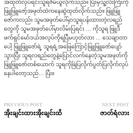
အထုတ်လုပ်ရင်းသူရဇိမ်ယူလိုက်သည်။ ပြီးမှသူ့လီးကြီးကို
ဖြူဖြူဇော့်အဖုတ်ထဲကနေဆွဲထုတ်လိုက်သည်။ ဖြူဖြူ
ဇော်ကလည်း သူမအဖုတ်ပေါ်မှာသူရပန်းထားတဲ့လရည်
တွေကို သူမအဖုတ်ပေါ်မှာလိမ်းပြရင်း … ကိုသူရ ဖြူဒီ
ဖက်ရှင်မော်ဒယ်အလုပ်ကိုရပြီမဟုတ်လား … သေချာတာ
ပေါ့ ဖြူဖြူဇော်ရဲ့ သူရရဲ့အဖြေကြောင့်ဖြူဖြူဇော်ပျော်
သွားပြီး သူရလရည်တွေနဲ့ပြောင်လက်နေတဲ့သူမအဖုတ်ကို
ဖြူဖြူဇော်တစ်ယောက် သူရကိုဖြဲပြလိုက်ပွတ်ပြလိုက်လုပ်
နေပါတော့သည်… ပြီး။
Post
Previous
N
PREVIOUS POST
NEXT POST
post:
p
အိုးချင်းထားအိုးချင်းထိ
ဇာတ်ရံလား
navigation