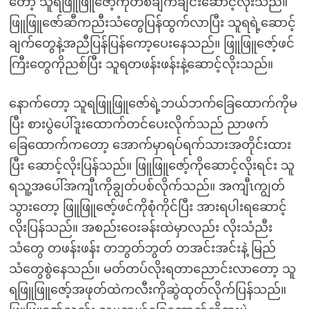
တော့ သူရဖြူဖြူဇော့်ကိုတစ်ချက်ချင်းဆောင့်လိုးသည်။
ဖြူဖြူဇော်ဆီကညီးသံတွေပြန်ထွက်လာပြီး သူရရဲ့ဆောင့်
ချက်တွေနဲ့အညီပြန်ပြန်ကော့ပေးနေသည်။ ဖြူဖြူဇော့်ဖင်
ကြီးတွေကိုညစ်ပြီး သူရတဖန်းဖန်းနဲ့ဆောင့်လိုးသည်။
နောက်တော့ သူရဖြူဖြူဇော်ရဲ့ဘယ်ဘက်ခြေထောက်ကိုမ
ပြီး စားပွဲပေါ်ဒူးထောက်တင်ပေးလိုက်သည် ညာဖက်
ခြေထောက်ကတော့ အောက်မှာရပ်ရက်သားအတိုင်းထား
ပြီး ဆောင့်လိုးပြန်သည်။ ဖြူဖြူဇော့်ကိုဆောင့်လိုးရင်း သူ
ရသူ့အပေါ်အကျီၤကိုချွတ်ပစ်လိုက်သည်။ အကျီၤကျွတ်
သွားတော့ ဖြူဖြူဇော့်ဖင်ကိုစုံကိုင်ပြီး အားရပါးရဆောင့်
လိုးပြန်သည်။ အစည်းဝေးခန်းထဲမှာလည်း လိုးသံညီး
သံတွေ တဖန်းဖန်း တဘွတ်ဘွတ် တအင်းအင်းနဲ့ မြည်
သံတွေစွဲနေသည်။ မတ်တပ်လိုးရတာညောင်းလာတော့ သူ
ရဖြူဖြူဇော့်အဖုတ်ထဲကလီးကိုဆွဲထုတ်လိုက်ပြန်သည်။