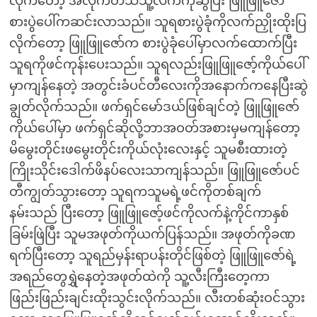
လိုက်တော့ အလိုက်တသိသူ့လက်ကိုဆွဲပြီး ဖြူဖြူဇော်
စားပွဲပေါ်ကဆင်းလာသည်။ သူရစားပွဲခုံကိုလက်ညှိုးထိုးပြ
လိုက်တော့ ဖြူဖြူဇော်က စားပွဲခုံပေါ်မှာလက်ထောက်ပြီး
သူရကိုဖင်ကုန်းပေးသည်။ သူရလည်းဖြူဖြူဇော့်ကိုယ်ပေါ်
မှာကျန်နေတဲ့ အတွင်းခံပင်တီလေးကိုအနောက်ကနေပြီးဆွဲ
ချွတ်လိုက်သည်။ ဖက်ရှင်မော်ဒယ်ဖြစ်ချင်တဲ့ ဖြူဖြူဇော်
ကိုယ်ပေါ်မှာ ဖက်ရှင်ဆိုလို့ဘာအဝတ်အစားမှမကျန်တော့
မိမွေးတိုင်းဖမွေးတိုင်းကိုယ်လုံးလေးနှင့် သူမစီးထားတဲ့
ကြိုးသိုင်းဒေါက်ဖိနပ်လေးသာကျန်သည်။ ဖြူဖြူဇော်ပင်
တီကျွတ်သွားတော့ သူရကသူမရဲ့ဖင်ကိုတစ်ချက်
နမ်းသည် ပြီးတော့ ဖြူဖြူဇော့်ဖင်ကိုလက်နဲ့ကိုင်ကာနှစ်
ခြမ်းဖြဲပြီး သူမအဖုတ်ကိုယက်ပြန်သည်။ အဖုတ်ကိုခဏ
ရက်ပြီးတော့ သူရည်မှန်းရာပန်းတိုင်ဖြစ်တဲ့ ဖြူဖြူဇော်ရဲ့
အရည်တွေရွှဲနေတဲ့အဖုတ်ထဲကို သူ့လီးကြီးတေ့ကာ
ဖြည်းဖြည်းချင်းထိုးသွင်းလိုက်သည်။ လီးတစ်ဆုံးဝင်သွား