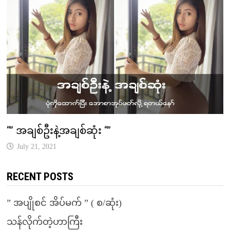
“” အချစ်ဦးနဲ့အချစ်ဆုံး “”
July 21, 2021
RECENT POSTS
” အပျိုစင် အိပ်မက် ” ( စ/ဆုံး)
သန်လိုက်တဲ့ဟာကြီး