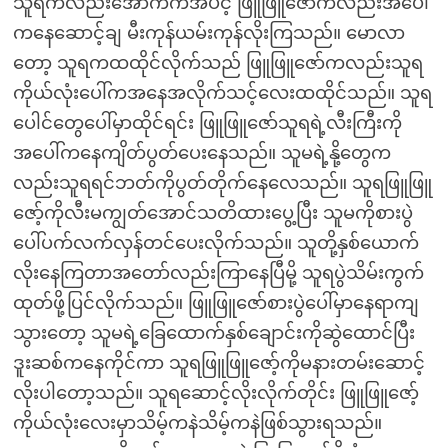
သူရကလည်းအောက်ကအပင့် ဖြူဖြူဇော်ကလည်းအပေါ်
ကနေဆောင့်ချ မီးကုန်ယမ်းကုန်လိုးကြသည်။ မောလာ
တော့ သူရကထထိုင်လိုက်သည် ဖြူဖြူဇော်ကလည်းသူရ
ကိုယ်လုံးပေါ်ကအနေအလိုက်သင့်လေးထထိုင်သည်။ သူရ
ပေါင်တွေပေါ်မှာထိုင်ရင်း ဖြူဖြူဇော်သူရရဲ့လီးကြီးကို
အပေါ်ကနေကျိတ်ပွတ်ပေးနေသည်။ သူမရဲ့နို့တွေက
လည်းသူရရင်ဘတ်ကိုပွတ်တိုက်နေလေသည်။ သူရဖြူဖြူ
ဇော့်ကိုလီးမကျွတ်အောင်သတိထားပွေ့ပြီး သူမကိုစားပွဲ
ပေါ်ပက်လက်လှန်တင်ပေးလိုက်သည်။ သူတို့နှစ်ယောက်
လိုးနေကြတာအတော်လည်းကြာနေပြီမို့ သူရပွဲသိမ်းကွက်
ထုတ်ဖို့ပြင်လိုက်သည်။ ဖြူဖြူဇော်စားပွဲပေါ်မှာနေရာကျ
သွားတော့ သူမရဲ့ခြေထောက်နှစ်ချောင်းကိုဆွဲထောင်ပြီး
ဒူးဆစ်ကနေကိုင်ကာ သူရဖြူဖြူဇော့်ကိုမနားတမ်းဆောင့်
လိုးပါတော့သည်။ သူရဆောင့်လိုးလိုက်တိုင်း ဖြူဖြူဇော့်
ကိုယ်လုံးလေးမှာသိမ့်ကနဲသိမ့်ကနဲဖြစ်သွားရသည်။