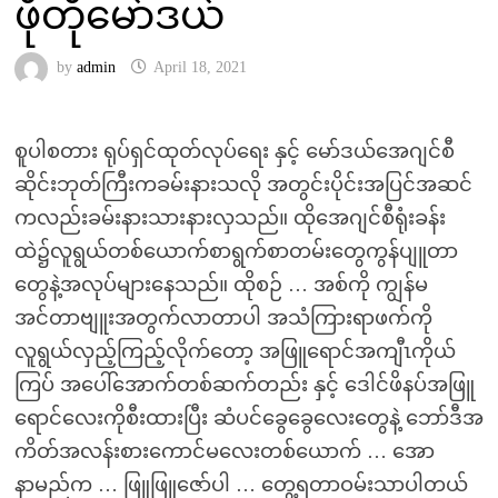
ဖိုတိုမော်ဒယ်
by
admin
April 18, 2021
စူပါစတား ရုပ်ရှင်ထုတ်လုပ်ရေး နှင့် မော်ဒယ်အေဂျင်စီ
ဆိုင်းဘုတ်ကြီးကခမ်းနားသလို အတွင်းပိုင်းအပြင်အဆင်
ကလည်းခမ်းနားသားနားလှသည်။ ထိုအေဂျင်စီရုံးခန်း
ထဲ၌လူရွယ်တစ်ယောက်စာရွက်စာတမ်းတွေကွန်ပျူတာ
တွေနဲ့အလုပ်များနေသည်။ ထိုစဉ် … အစ်ကို ကျွန်မ
အင်တာဗျူးအတွက်လာတာပါ အသံကြားရာဖက်ကို
လူရွယ်လှည့်ကြည့်လိုက်တော့ အဖြူရောင်အကျီၤကိုယ်
ကြပ် အပေါ်အောက်တစ်ဆက်တည်း နှင့် ဒေါင်ဖိနပ်အဖြူ
ရောင်လေးကိုစီးထားပြီး ဆံပင်ခွေခွေလေးတွေနဲ့ ဘော်ဒီအ
ကိတ်အလန်းစားကောင်မလေးတစ်ယောက် … အော
နာမည်က … ဖြူဖြူဇော်ပါ … တွေ့ရတာဝမ်းသာပါတယ်