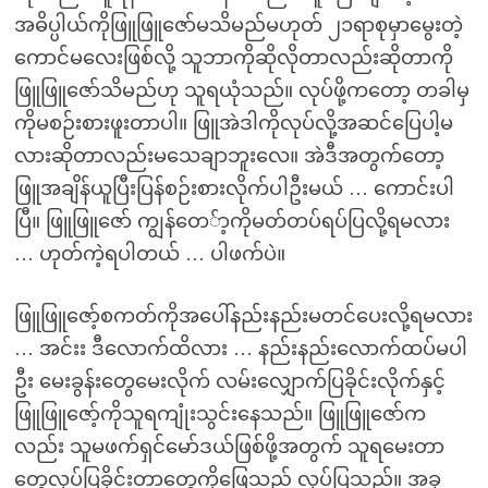
အဓိပ္ပါယ်ကိုဖြူဖြူဇော်မသိမည်မဟုတ် ၂၁ရာစုမှာမွေးတဲ့
ကောင်မလေးဖြစ်လို့ သူဘာကိုဆိုလိုတာလည်းဆိုတာကို
ဖြူဖြူဇော်သိမည်ဟု သူရယုံသည်။ လုပ်ဖို့ကတော့ တခါမှ
ကိုမစဉ်းစားဖူးတာပါ။ ဖြူအဲဒါကိုလုပ်လို့အဆင်ပြေပါ့မ
လားဆိုတာလည်းမသေချာဘူးလေ။ အဲဒီအတွက်တော့
ဖြူအချိန်ယူပြီးပြန်စဉ်းစားလိုက်ပါဦးမယ် … ကောင်းပါ
ပြီ။ ဖြူဖြူဇော် ကျွန်တေ်ာ့ကိုမတ်တပ်ရပ်ပြလို့ရမလား
… ဟုတ်ကဲ့ရပါတယ် … ပါဖက်ပဲ။
ဖြူဖြူဇော့်စကတ်ကိုအပေါ်နည်းနည်းမတင်ပေးလို့ရမလား
… အင်းး ဒီလောက်ထိလား … နည်းနည်းလောက်ထပ်မပါ
ဦး မေးခွန်းတွေမေးလိုက် လမ်းလျှောက်ပြခိုင်းလိုက်နှင့်
ဖြူဖြူဇော့်ကိုသူရကျုံးသွင်းနေသည်။ ဖြူဖြူဇော်က
လည်း သူမဖက်ရှင်မော်ဒယ်ဖြစ်ဖို့အတွက် သူရမေးတာ
တွေလုပ်ပြခိုင်းတာတွေကိုဖြေသည် လုပ်ပြသည်။ အခု