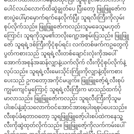
ပေါင်လယ်လောက်ထိဆွဲချွတ်ပေ ပြီးတော့ ဖြူဖြူဇော်က
စားပွဲပေါ်မှာမှောက်ရက်နေလိုက်ပြီး သူရလီးကြီးကိုလှမ်း
စုပ်လိုက်သည်။ ဖြူဖြူဇော်ကလည်းသူမခေသူမဟုတ်
ကြောင်း သူရကိုသူမ၏ဘလိုးဂျော့အစွမ်းပြသည်။ ဖြူဖြူ
ဇော် သူရရဲ့ဒစ်ကြီးကိုငုံစုပ်ရင်း လက်တစ်ဖက်ကဥတွေကို
ပွတ်ကစားသည် သူရရဲ့လီးတစ်ချောင်းလုံးကိုအပေါ်
အောက်အစုန်အဆန်လျှာနဲ့ယက်လိုက် လီးကိုငုံစုပ်လိုက်နဲ့
လုပ်သည်။ သူရရဲ့လီးမေးသိုင်းကြိုးကိုလျှာနဲ့ထိုးကစား
ပေးသည် ဥကတော့အကိုင်မပျက်။ ဖြူဖြူဇော့်ရဲ့လီးစုပ်
ကျွမ်းကျင်မှုကြောင့် သူရရဲ့လီးကြီးက မာသည်ထက်ပို
မာလာသည်။ ဖြူဖြူဇော်ကလည်း သူရလီးကြီးကိုသူမ
ပါးစပ်နဲ့ဆံ့သလောက်ဝင်အောင်အားရပါးရစုပ်ပေးသည်။
လီးစုပ်ခံရတာဝတော့ သူရဖြူဖြူဇော့်ပါးစပ်ထဲကနေသူ့
လီးကိုဆွဲထုတ်လိုက်သည်။ ဖြူဖြူဇော့်ကိုလက်ကမ်းပေါ်