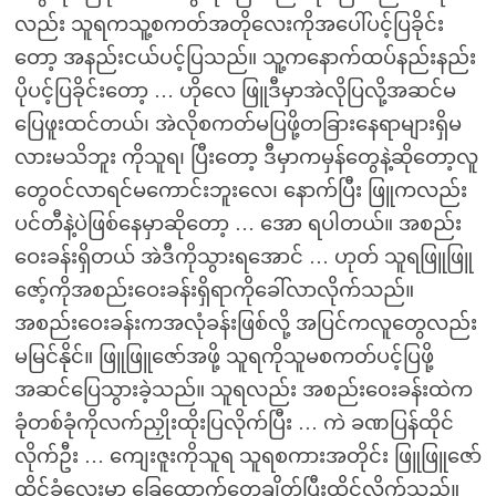
လည်း သူရကသူ့စကတ်အတိုလေးကိုအပေါ်ပင့်ပြခိုင်း
တော့ အနည်းငယ်ပင့်ပြသည်။ သူ့ကနောက်ထပ်နည်းနည်း
ပိုပင့်ပြခိုင်းတော့ … ဟိုလေ ဖြူဒီမှာအဲလိုပြလို့အဆင်မ
ပြေဖူးထင်တယ်၊ အဲလိုစကတ်မပြဖို့တခြားနေရာများရှိမ
လားမသိဘူး ကိုသူရ၊ ပြီးတော့ ဒီမှာကမှန်တွေနဲ့ဆိုတော့လူ
တွေဝင်လာရင်မကောင်းဘူးလေ၊ နောက်ပြီး ဖြူကလည်း
ပင်တီနဲ့ပဲဖြစ်နေမှာဆိုတော့ … အော ရပါတယ်။ အစည်း
ဝေးခန်းရှိတယ် အဲဒီကိုသွားရအောင် … ဟုတ် သူရဖြူဖြူ
ဇော့်ကိုအစည်းဝေးခန်းရှိရာကိုခေါ်လာလိုက်သည်။
အစည်းဝေးခန်းကအလုံခန်းဖြစ်လို့ အပြင်ကလူတွေလည်း
မမြင်နိုင်။ ဖြူဖြူဇော်အဖို့ သူရကိုသူမစကတ်ပင့်ပြဖို့
အဆင်ပြေသွားခဲ့သည်။ သူရလည်း အစည်းဝေးခန်းထဲက
ခုံတစ်ခုံကိုလက်ညှိုးထိုးပြလိုက်ပြီး … ကဲ ခဏပြန်ထိုင်
လိုက်ဦး … ကျေးဇူးကိုသူရ သူရစကားအတိုင်း ဖြူဖြူဇော်
ထိုင်ခုံလေးမှာ ခြေထောက်တွေချိတ်ပြီးထိုင်လိုက်သည်။