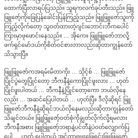
ထောက်ပြီးလာရပ်ပြသည်။ သူရကလက်ခုပ်တီးသည်။ ဖြူ
ဖြူဇော့်ကိုခြေပြန်ခေါင်းပြန်ကြည့်သည်။ ဖြူဖြူဇော်သူးကို
ကြည့်လိုက်တော့ သူဝတ်ထားတဲ့ဂျင်းဘောင်းဘီကပေါင်
ကြားမှာဖုဖောင်းနေသည်။ … အိုကေ။ ဖြူဖြူဇော်ဘာလို့
ဖက်ရှင်မော်ဒယ်ကိုစိတ်ဝင်စားတာလည်းဆိုတာကျွန်တော်
သိသွားပြီ။
ဖြူဖြူဇော်ကအရမ်းမိတာကိုး … သိုင့်စ် … ဖြူဖြူဇော်
ပြိုင်ပွဲတွေပြိုင်တော့ ဘီကနီနဲ့ကောပြိုင်ဖူးလား … ဟုတ်
ပြိုင်ဖူးပါတယ် … ဘီကနီနဲ့ပြိုင်တော့ကော ဘယ်လိုနေ
လည်း … အဆင်ပြေပါတယ် … ဟုတ်ပြီ။ ဒီလိုဆိုရင် ဖြူ
ဖြူဇော်ဘီကနီနဲ့ဆိုရင်ဘယ်လိုနေမလည်းဆိုတာကျွန်တော်
သိချင်တယ်။ ဖြူဖြူဇော့်ဝတ်စုံကိုချွတ်လိုက်လို့ရမလား
ဘီကနီအစား ဖြူဖြူဇော့်ဘရာနဲ့ပင်တီနဲ့ပဲဝတ်လျှောက်ပြ
ပေါ့ … ဟုတ် ရပါတယ် အင်တာဗျူးဖြေရင်းဖြူဖြူဇော့်