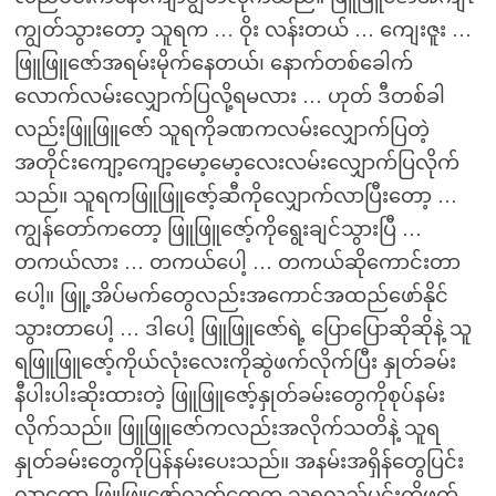
ကျွတ်သွားတော့ သူရက … ဝိုး လန်းတယ် … ကျေးဇူး …
ဖြူဖြူဇော်အရမ်းမိုက်နေတယ်၊ နောက်တစ်ခေါက်
လောက်လမ်းလျှောက်ပြလို့ရမလား … ဟုတ် ဒီတစ်ခါ
လည်းဖြူဖြူဇော် သူရကိုခဏကလမ်းလျှောက်ပြတဲ့
အတိုင်းကျော့ကျော့မော့မော့လေးလမ်းလျှောက်ပြလိုက်
သည်။ သူရကဖြူဖြူဇော့်ဆီကိုလျှောက်လာပြီးတော့ …
ကျွန်တော်ကတော့ ဖြူဖြူဇော့်ကိုရွေးချင်သွားပြီ …
တကယ်လား … တကယ်ပေါ့ … တကယ်ဆိုကောင်းတာ
ပေါ့။ ဖြူ့အိပ်မက်တွေလည်းအကောင်အထည်ဖော်နိုင်
သွားတာပေါ့ … ဒါပေါ့ ဖြူဖြူဇော်ရဲ့ ပြောပြောဆိုဆိုနဲ့ သူ
ရဖြူဖြူဇော့်ကိုယ်လုံးလေးကိုဆွဲဖက်လိုက်ပြီး နှုတ်ခမ်း
နီပါးပါးဆိုးထားတဲ့ ဖြူဖြူဇော့်နှုတ်ခမ်းတွေကိုစုပ်နမ်း
လိုက်သည်။ ဖြူဖြူဇော်ကလည်းအလိုက်သတိနဲ့ သူရ
နှုတ်ခမ်းတွေကိုပြန်နမ်းပေးသည်။ အနမ်းအရှိန်တွေပြင်း
လာတော့ ဖြူဖြူဇော့်လက်တွေက သူရလည်ပင်းကိုဖက်