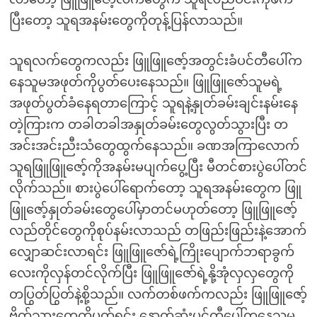
ပြီးတော့ သူရအနမ်းတွေကိုတုန့်ပြန်လာသည်။
သူရလက်တွေကလည်း ဖြူဖြူဇော့်အတွင်းခံပင်တီပေါ်က
နေသူမအဖုတ်ကိုပွတ်ပေးနေသည်။ ဖြူဖြူဇော်သူမရဲ့
အဖုတ်ပွတ်ခံနေရတာကြောင့် သူရနဲ့နှုတ်ခမ်းချင်းနမ်းနေ
တဲ့ကြားက တခါတခါအနှုတ်ခမ်းတွေလွတ်သွားပြီး တ
အင်းအင်းညီးသံတွေထွက်နေသည်။ ခဏအကြာလောက်
သူရဖြူဖြူဇော့်ကိုအနမ်းမပျက်ပွေ့ပြီး မီတင်စားပွဲပေါ်တင်
လိုက်သည်။ စားပွဲပေါ်ရောက်တော့ သူရအနမ်းတွေက ဖြူ
ဖြူဇော့်နှုတ်ခမ်းတွေပေါ်မှာတင်မဟုတ်တော့ ဖြူဖြူဇော့်
လည်တိုင်တွေကိုစုပ်နမ်းလာသည် တဖြည်းဖြည်းနဲ့အောက်
လျှောဆင်းလာရင်း ဖြူဖြူဇော်ရဲ့ကြိုးပျောက်ဘရာခွက်
လေးကိုလှန်တင်လိုက်ပြီး ဖြူဖြူဇော်ရဲ့နို့အုံလှလှတွေကို
တပြွတ်ပြွတ်နဲ့စို့သည်။ လက်တစ်ဖက်ကလည်း ဖြူဖြူဇော့်
ဗိုက်သားတွေကိုပွတ်ရင်း နောက်ဆုံးပင်တီပေါ်ကနေသူမ