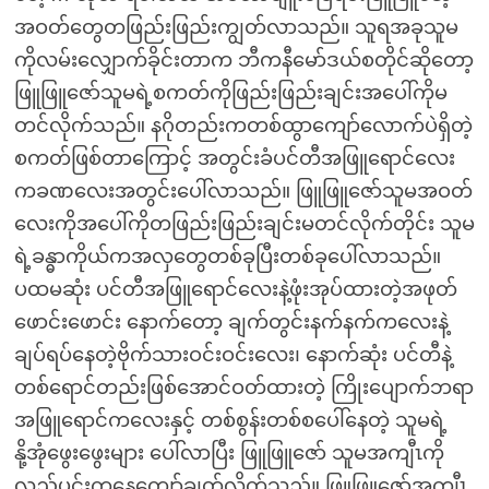
အဝတ်တွေတဖြည်းဖြည်းကျွတ်လာသည်။ သူရအခုသူမ
ကိုလမ်းလျှောက်ခိုင်းတာက ဘီကနီမော်ဒယ်စတိုင်ဆိုတော့
ဖြူဖြူဇော်သူမရဲ့စကတ်ကိုဖြည်းဖြည်းချင်းအပေါ်ကိုမ
တင်လိုက်သည်။ နဂိုတည်းကတစ်ထွာကျော်လောက်ပဲရှိတဲ့
စကတ်ဖြစ်တာကြောင့် အတွင်းခံပင်တီအဖြူရောင်လေး
ကခဏလေးအတွင်းပေါ်လာသည်။ ဖြူဖြူဇော်သူမအဝတ်
လေးကိုအပေါ်ကိုတဖြည်းဖြည်းချင်းမတင်လိုက်တိုင်း သူမ
ရဲ့ခန္ဓာကိုယ်ကအလှတွေတစ်ခုပြီးတစ်ခုပေါ်လာသည်။
ပထမဆုံး ပင်တီအဖြူရောင်လေးနဲ့ဖုံးအုပ်ထားတဲ့အဖုတ်
ဖောင်းဖောင်း နောက်တော့ ချက်တွင်းနက်နက်ကလေးနဲ့
ချပ်ရပ်နေတဲ့ဗိုက်သားဝင်းဝင်းလေး၊ နောက်ဆုံး ပင်တီနဲ့
တစ်ရောင်တည်းဖြစ်အောင်ဝတ်ထားတဲ့ ကြိုးပျောက်ဘရာ
အဖြူရောင်ကလေးနှင့် တစ်စွန်းတစ်စပေါ်နေတဲ့ သူမရဲ့
နို့အုံဖွေးဖွေးများ ပေါ်လာပြီး ဖြူဖြူဇော် သူမအကျီၤကို
လည်ပင်းကနေကျော်ချွတ်လိုက်သည်။ ဖြူဖြူဇော်အကျီၤ