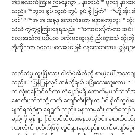
အဲဒီလောက်ကြီးမကြမ်းနဲ့ကွာ .. နာတယ်”” ပူကနဲ နားထဲ
သည်။ ““ဘွတ် စွပ် ဘွတ် ဘွပ် စွပ် စွိ ပြတ်”” ““ဟို့ 
ဟင်”“ ““အ အ အခုန လောက်တော့ မနာတော့ဘူး”” သုံးထ
သဲသဲ ကွဲကွဲဠကြားနေရသည်။ ““ကောင်းလိုက်တာ အင်း 
လေးအသံက မပီမသ ဗလုံးဗထွေးနှင့် ညီးတွားသံ တိုးတို
အုံဆိုသော ခလေးမလေးပင်ဖြစ် နေလေသလား။ ခွန်ဂျာ့ရင
လက်ထဲမှ ကူးပြီးသား ဓါတ်ပုံအိတ်ကို စားပွဲပေါ် အသာ
သည်။ ““မြန်မြန်လုပ် အစ်ကိုရယ် မပြီးသေးဘူးလား”” “
က လုံးဝပြောင်စင်ကာ လုံချည်မရှိ အောက်မှပက်လက်
စောက်ပတ်ထဲသို့ ထက် ကျော်လီးကြီးက ပိုင် ရိုက်သွင်း
မျက်ရည်ဝဲစွာ ရေရွတ် သည်။ မနုဿမုဆိုး ထက်ကျော်လ
မည်ကို ခွန်ဂျာ ကြိုတင်သိထားနေသလိုပင်။ စောက်ပတ်နှ
ကားလိုက် စုလိုက်ဖြင့် လှုပ်ရှားနေသည်။ ထက်ကျော်ဂွေ