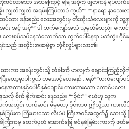
တိုးဝင်လာသော အသံကြောင့် ခြေ အစုံကို ဖျတ်ကနဲ ရပ်လိုက်
အိုး အိုး ကျွတ်ကျွတ် အရမ်းကြပ်တာပဲ ကွယ်”” ““နာရော နာသေး
ပ်သား ခန်းစည်း လေးအတွင်းမှ တီးတိုးသံလေးများကို သူ့
အင်း အင့် အင့်”” ဒါ ထက်ကျော်အသံ သူမှတ်မိသည်။ ကောင
း လေးစုပ်သပ်နေသံလောက်သာ ထွက်ပေါ်နေရာ မသဲကွဲ။ ဝိုင်းခ
်သည် အတိုင်းအဆမဲ့စွာ တုံရီလှုပ်ရှားလာ၏။
ချထားကာ အခန်းတွင်းသို့ တံခါးကို ဟလျက် ချောင်းကြည့်လိုက
“ပြီးတော့မှာပါကွယ် တအောင့်လေးနော် ..နော်””ထက်ကျော်ဖင်
အနေအထားနှင့်ပေါင်နှစ်ချောင်း ကားထားသော ကောင်မလေး
နေသလို စိုက် စိုက်ဆင်း နေသည်။ ““ဝိုင်း”” ရယ်ဟု သူက
က်အတွင်း သက်ဆင်း မိမှတော့ ဝိုင်းဘ၀ ဤသို့သာ ကားလိပ
စ်ခြမ်းက ကြီးမားသော လီးမဲမဲ ကြီးအဝင်အထွက်၌ ဘေးသို့ ပြ
းစိကြီးကမူ စောက်ဖုတ် အောက်ခြေ ဖင်နှစ်ခြမ်ားကားကို ဖတ်ခ