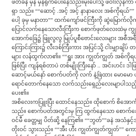
ဖတ်ခနဲ မှန် မှန်ရိုက်ပေးနေသည်။မိုးပေါ်သို့ ဖဝါး
ရှာ သည်။ ““ဆောင့် .အင့် အင့် နာနာလေး အစ်ကိုရယ်””
ပေါ့ ခုမှ မနာတာ”” ထက်ကျော်ဖင်ကြီးကို ဆွဲမြောက်လို
ပြောင်လက်နေသောလီးကြီးက စောက်ဖုတ်လေးထဲမှ ကျ
အောက်ခြေ၌ ဖြူလွလွ မြုပ်ပူစီဗောင်းလေးများ အစီအရ
ကြောင်းကြား၌ လီးဒစ်ကြီးကား အပြင်သို့ ငါးမျှာချိပ
များ လန်ထွက်လာ၏။ ““ရှူး အား ကျွတ်ကျွတ် အစ်ကိုရ
ဖြစ်ပြီး ကျန်ရစ်တာပဲ တစ်မျိုးကြီးနော် .. အင်းဟင
ဆောင့်မယ်နော် စောက်ပတ်ကို လက် နဲ့ဖြဲထား မောမော 
ရောင်တောက်နေသော လက်သည်းရှေည်လေးမျာပါသည့် လက
ပေး၏။
အစိလေးကပြူးပြီး ထောင်နေသည်။ ထိုစောက် စိအောက်ခြေ
သည်။ စောက်ပတ်အတွင်းမှ ကြ ထွက်နေသော စောက်ခေါင်
ဝင်မီ ခေတ္တမျှ ပိတ်ဆို့ နေကြ၏။ ““ဘွတ်””ခနဲ အသံနှင
တိုးဝင် သွားသည်။ ““အီး ဟီး ကျွတ်ကျွတ်ကျွတ်”” ကောင