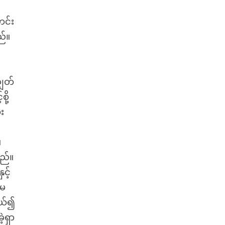
ဟင်း
ည်။
ျွတ်
ို့
း
။
ည်။
င့်
 မ
ကယ်၍
့ရှာ