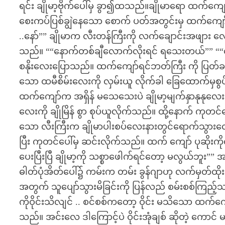
ရင်း ချိုမာ့ဗိုက်ပေါ်မှ ခွာ၍ထသည်။ချိုမာရော ထက်ကျော
စေးကပ်ပြစ်ချွဲနေသော စောက် ပတ်အတွင်းမှ ထက်ကျော်လီး
..နော်”” ချိုမာက လီးတန်ကြီးကို လက်ချောင်းအဖျား လေ
သည်။ ““နောက်တစ်ချီလောက်လိုးရင် ရသေးတယ်”” ““တော
စနိုးလေးပြောသည်။ ထက်ကျော်ရင်ဘတ်ကြီး ကို ပြတ်ခနဲ နှ
သော ထမီစိမ်းလေးကို လှမ်းယူ လိုက်ခါ ခြေထောက်မှစ
ထက်ကျော်က အရှိန် မသေသေးပဲ ချိုမာ့မျက်နှာနုနုလေးကို 
လေးကို ချိုမြိန် စွာ စုပ်ယူလိုက်သည်။ ထို့နောက် ကုတ
သော လီးကြီးက ချိုမာပါးစပ်လေးနားတွင်ရောက်သွားလ
ပြီး ကုတင်ပေါ်မှ ဆင်းလိုက်သည်။ ထက် ကျော် ပုဆိုးကို
ပေးပြီးပြီ ချိုမာ့ကို သစ္စာဖေါက်ရင်တော့ မလွယ်ဘူး”” 
ဓါတ်ပုံအိတ်ပေါ်၌ ကမ်းက တမ်း ခွန်ဂျာဟု လက်မှတ်ထို
အတွက် သူပျော်သွားမိခြင်းကို ပြန်လည် စမ်းစစ်ကြည့်
ကိုဝိုင်းသိလျင် .. စင်စစ်ကတော့ ဝိုင်း မသိသော ထက်ကျေ
သည်။ အင်းလေ ဒါကြောင့်ပဲ ဝိုင်းအုံချစ် ဆိုတဲ့ ကောင် 