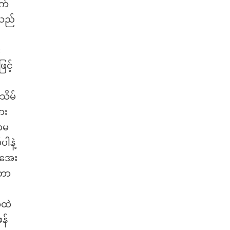
က်
်သည်
း
င့်
သိမ်
ား
ဘာမ
ါနဲ့
့ အေး
်တာ
်ထဲ
န်