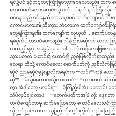
ရင်၌ပင် နင့်တင့်တင့်ကြီးဖြစ်သွားစေလေသည်။ ထက် က
စောက်ပတ်လေးအတွင်းသို့ ပယ်ပယ်နယ် နယ်ကြီး လို
ဝင်နေသည် ဝင်နေဆဲ ကာလမှာပင် ထက်ကျော်ဖင်ကြီးက 
ကောင်မလေး၏ ညီးတွား သံလေးက ထက်ကျော်လီးကြီး 
တွေ့ရကြားရ၏။ ထက်ကျော်က လူယုတ် .. စောက်ပတ်နှင့
ရစ်ဝိုက်ပါတ်သပ်ပေးသည်။ လီးကြီးအဆုံးဝင် ထာသဖြင
လက်ညှိုးနှင့် အမွှေခံရသောခါ ကတုံ ကရီလေးဖြစ်လာသ
သွားမတတ် ယောင်၍ ယောင်၍ ညှစ်ပြစ်လိုက်ရှာသည်။ အခ
လေရာ ထိုသို့ ကောင်မလေး စောက်ပတ်ကို ညှစ်လိုက်ခြင်
ဆိုင် ညာမဆိုင်ခွန်ဂျာ့လီးအရင်းက ““တင်း””ကနဲ ယောပြီးခ
ဆို”” ““ခံလို့မကောင်းလို့လား ဟင်”” “ ယားတယ် ဖင်ထဲ
ကွာ အဲဒါတော့ မလုပ်နဲ့”” ““ခံကြည့်ပါအုံး မကောင်း 
သိပ်လုပ်ချင်တာပဲ”” ““စောက်ပတ်ကအမြဲ လိုး နေရတာ ရိုး
ထက်ကျော်ဘာမှ ဆက်မပြောတော့ ကောင်မလေးဖင်ကြားက
သို့ ညင်ညင်သာသာ ယှဉ်တွဲ ထိုးသွင်းလိုက်သည်။ ကြည့်ပ