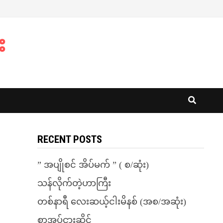
း
RECENT POSTS
” အပျိုစင် အိပ်မက် ” ( စ/ဆုံး)
သန်လိုက်တဲ့ဟာကြီး
တစ်နာရီ လေးဆယ့်ငါးမိနစ် (အစ/အဆုံး)
စာအုပ်ငှားဆိုင်