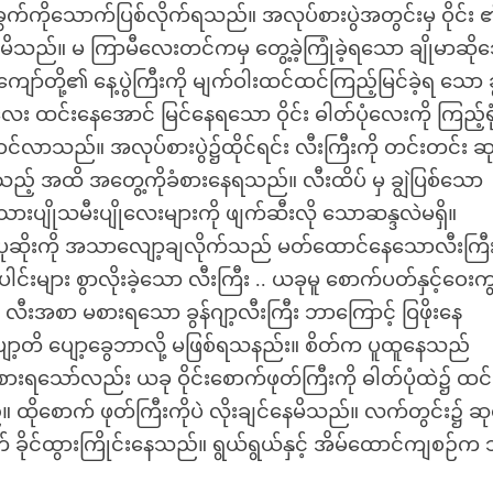
်ခွက်ကိုသောက်ပြစ်လိုက်ရသည်။ အလုပ်စားပွဲအတွင်းမှ ဝိုင်း
ိသည်။ မ ကြာမီလေးတင်ကမှ တွေ့ခဲ့ကြုံခဲ့ရသော ချိုမာဆို
တို့၏ နေ့ပွဲကြီးကို မျက်ဝါးထင်ထင်ကြည့်မြင်ခဲ့ရ သော ခ
ထင်းနေအောင် မြင်နေရသော ဝိုင်း ဓါတ်ပုံလေးကို ကြည့်ရုံ
လောင်လာသည်။ အလုပ်စားပွဲ၌ထိုင်ရင်း လီးကြီးကို တင်းတင်း ဆ
ည့် အထိ အတွေ့ကိုခံစားနေရသည်။ လီးထိပ် မှ ချွဲပြစ်သော
းပျိုသမီးပျိုလေးများကို ဖျက်ဆီးလို သောဆန္ဒလဲမရှိ။
့် ပုဆိုးကို အသာလျော့ချလိုက်သည် မတ်ထောင်နေသောလီးကြီ
်းများ စွာလိုးခဲ့သော လီးကြီး .. ယခုမူ စောက်ပတ်နှင့်ဝေးက
ျက် လီးအစာ မစားရသော ခွန်ဂျာ့လီးကြီး ဘာကြောင့် ဝြဖိုးနေ
ပျော့တိ ပျော့ခွေဘာလို့ မဖြစ်ရသနည်း။ စိတ်က ပူထူနေသည်
ံစားရသော်လည်း ယခု ဝိုင်းစောက်ဖုတ်ကြီးကို ဓါတ်ပုံထဲ၌ ထင်
။ ထိုစောက် ဖုတ်ကြီးကိုပဲ လိုးချင်နေမိသည်။ လက်တွင်း၌ ဆ
င်ထွားကြိုင်းနေသည်။ ရွယ်ရွယ်နှင့် အိမ်ထောင်ကျစဉ်က သ