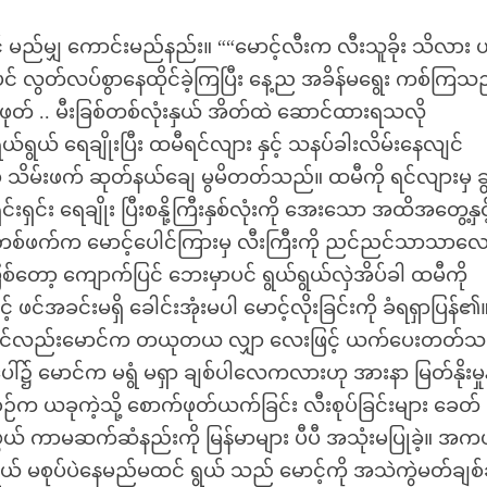
် မည်မျှ ကောင်းမည်နည်း။ ““မောင့်လီးက လီးသူခိုး သိလား 
ြံ၌ပင် လွတ်လပ်စွာနေထိုင်ခဲ့ကြပြီး နေ့ည အခိန်မရွေး ကစ်ကြသ
ုတ် .. မီးခြစ်တစ်လုံးနှယ် အိတ်ထဲ ဆောင်ထားရသလို
ယ်ရွယ် ရေချိုးပြီး ထမီရင်လျား နှင့် သနပ်ခါးလိမ်းနေလျင်
ှ သိမ်းဖက် ဆုတ်နယ်ချေ မွမိတတ်သည်။ ထမီကို ရင်လျားမှ ခ
င်း ရေချိုး ပြီးစနို့ကြီးနှစ်လုံးကို အေးသော အထိအတွေ့နှင့်စ
 တစ်ဖက်က မောင့်ပေါင်ကြားမှ လီးကြီးကို ညင်ညင်သာသာလေ
်တော့ ကျောက်ပြင် ဘေးမှာပင် ရွယ်ရွယ်လှဲအိပ်ခါ ထမီကို
ဖင်အခင်းမရှိ ခေါင်းအုံးမပါ မောင့်လိုးခြင်းကို ခံရရှာပြန်၏
လျင်လည်းမောင်က တယုတယ လျှာ လေးဖြင့် ယက်ပေးတတ်သ
ါ်၌ မောင်က မရွံ မရှာ ချစ်ပါလေကလားဟု အားနာ မြတ်နိုးမှုနှ
ုစဉ်က ယခုကဲ့သို့ စောက်ဖုတ်ယက်ခြင်း လီးစုပ်ခြင်းများ ခေတ်
ာဖွယ် ကာမဆက်ဆံနည်းကို မြန်မာများ ပီပီ အသုံးမပြုခဲ့။ အ
ယ် မစုပ်ပဲနေမည်မထင် ရွယ် သည် မောင့်ကို အသဲကွဲမတ်ချစ်ခဲ