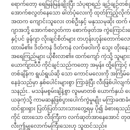
ရောက်တော့ ရေမြန်မြန်ချိုးပြီး သံပုရာရည် ချဉ်ချဉ်တစ
အောက်စလွတ်နေသော ဓါတ်ပုံလေးကို ထုတ်ကြည့်လိုက်မ
အထက ကျောင်းသူလေး တစ်ဦးနှင့် မနုဿမုဆိုး ထက် ကျော်
ဂျာအဘို့ အောက်စလွတ်ကာ စောက်ဖုတ်အ ကွဲကြောင်းလေး 
နှင့်ပင် ခွန်ဂျာ လိုးချင်စိတ်များ တဟုန်းဟုန်းတောက်
ထားမိ၏။ ဒိတ်ကနဲ ဒိတ်ကနဲ လက်ဖဝါးကို သွေး တိုးနေသ
အရေကြည်များ ယိုစီးလာ၏။ ထက်ကျော် ကဲ့သို့ သူများသာ
ယောက်ျားပီပီ ကိုင်ချင်သည်ကတော့ အမှန်။ ထို့ကြောင
တစ်ချိန်က ရွယ်ရွယ်ဆို သော ကောင်မလေးကို အကြိမ်ပေါင
နေခဲ့သည်မှာ နှစ်ပေါင်းများစွာ ကြာခဲ့ပြီး လီးဖြစ်ပါလ
သနည်း.. မသန်မစွမ်းချိနဲ့စွာ လူမမာတစ် ယောက်နှယ် 
ယခုကဲ့သို့ ကာမဆန္ဒဖြစ်ပွားပေါက်ကွဲမှုမျိုး မကြာခဏခ
ထင်ရှားရှား ပြတ်ပြတ်သားသားတွေ့ရမှ ပို၍ ခံစားရသည်
ကိုင် ထားသော လီးကြီးက လက်ဆုတ်အာနေအောင် တုတ် ခို
လီးဤမျှလောက်မကြီးသေးဟု သူထင်သည်။