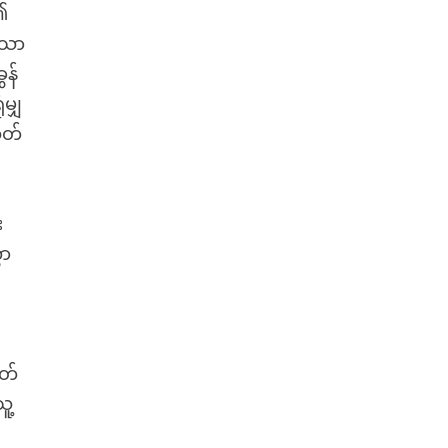
 ၏
သော
ွန်
မျှ
ုတ်
း
ွာ
ုတ်
ူ့