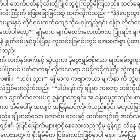
်ပါ စောက်ပတ်နှင့်လီးတို့ပြိုင်တူငုံ့ကြည့်မိကြသည်။ သုတ်ရ
ကြီးကို ဖြေးဖြေးခြင်းဆွဲ ထုတ်လိုက်သည်။ ““နဲနဲပျော့သွား
းများနှင့် ကိုင်ရင်းထက်ကျော်ကိုမော့ကြည့်ရင်း ပြော လိုက်
်ပါတော့”” ချိုမာက မျက်စောင်းလေးထိုးကာ ပြုံးရင်း ရှက
ုတ်ခမ်းနှင့်စုပ်ပြီးမှ ကုတင်ခြေရင်းတွင် အေးစက်စွာ ပုံထာ
ွပ်သည်။
လက်နှစ်ဖက်နှင့် ဆွဲယူကာ နီစွေးရွှမ်းစိုသော နှုတ်ခမ်းဖူးဖူ
င်ပေါ်မှာပင် မတ်တတ်ရပ်လိုက်လေရာ ခပ်ငိုက်ငိုက်ကြီး တွဲကျန
ေ၏။ ““ဟင်း သွား”” ချိုမာက ကဗျာကယာ မျက်နှာ ကို လွှဲဖ
လဲပြစ်ပေးလိုက်သည်။ ““ဒါပဲနော် ကို ချိုမာ ကတော့ တစ်ကိုယ်
အာဂ ချာတိတ်လေးပဲဟု ခွန်ဂျာတွေရင်း အ ခန်းဝမှခွာသည်။ စားပွ
းကာ အိမ်ပေါ်မှ အလျင် အမြန်ဆင်းလိုက်သည်။ဝိုင်း မဟုတ်ခြင
သည်။ ချိုမာဆိုသော ကောင်မ လေးနှင့် ထက်ကျော်တို့ ဇာတ်လမ
ာ်၏ ပုံပြင်မြောက်များစွာရှိနေသေးသည်ကိုမူ ခွန်ဂျာ သိနေ ခဲ
မလေးအတွက် စိုးရိမ်မိတ ဖြစ်ကောင်းဖြစ်မှာပါ နော။ အိမ်ပြန်