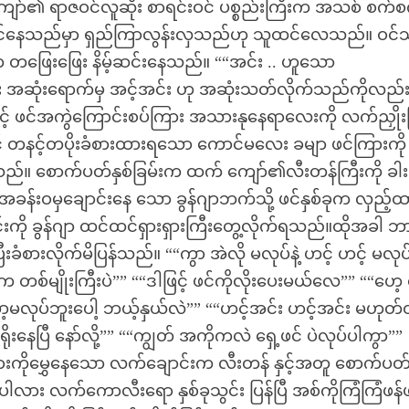
ျော်၏ ရာဇဝင်လူဆိုး စာရင်းဝင် ပစ္စည်းကြီးက အသစ် စက်စ
းဝင်နေသည်မှာ ရှည်ကြာလွန်းလှသည်ဟု သူထင်လေသည်။ ဝင
တဖြေးဖြေး နိမ့်ဆင်းနေသည်။ ““အင်း .. ဟူသော
အဆုံးရောက်မှ အင့်အင်း ဟု အဆုံးသတ်လိုက်သည်ကိုလည်
် ဖင်အကွဲကြောင်းစပ်ကြား အသားနုနေရာလေးကို လက်ညှိုးဖြ
့် တနင့်တပိုးခံစားထားရသော ကောင်မလေး ခမျာ ဖင်ကြားကို
ည်။ စောက်ပတ်နှစ်ခြမ်းက ထက် ကျော်၏လီးတန်ကြီးကို ခါး
န်းဝမှချောင်းနေ သော ခွန်ဂျာဘက်သို့ ဖင်နှစ်ခုက လှည့်ထ
းကို ခွန်ဂျာ ထင်ထင်ရှားရှားကြီးတွေ့လိုက်ရသည်။ထိုအခါ 
ံစားလိုက်မိပြန်သည်။ ““ကွာ အဲလို မလုပ်နဲ့ ဟင့် ဟင့် မလုပ်ပ
က တစ်မျိုးကြီးပဲ”” ““ဒါဖြင့် ဖင်ကိုလိုးပေးမယ်လေ”” ““ဟေ
တော့မလုပ်ဘူးပေါ့ ဘယ့်နှယ်လဲ”” ““ဟင့်အင်း ဟင့်အင်း မဟုတ
နေပြီ နော်လို့”” ““ကျွတ် အကိုကလဲ ရှေ့ဖင် ပဲလုပ်ပါကွာ””
ိုမွှေနေသော လက်ချောင်းက လီးတန် နှင့်အတူ စောက်ပတ
ါလား လက်ကောလီးရော နှစ်ခုသွင်း ပြန်ပြီ အစ်ကိုကြံကြံဖန်ဖ