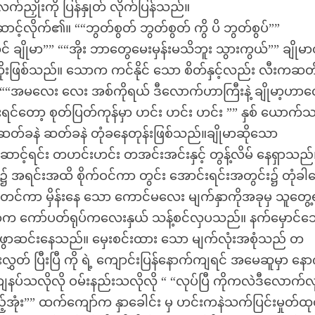
ညှိုးကို ပြန်နှုတ် လိုက်ပြန်သည်။
င့်လိုက်၏။ ““ဘွတ်စွတ် ဘွတ်စွတ် ကွိ ပိ ဘွတ်စွပ်””
င် ချိုမာ”” ““အိုး ဘာတွေမေးမှန်းမသိဘူး သွားကွယ်”” ချိုမာ
မ်းတိုးဖြစ်သည်။ သောက ကင်နိုင် သော စိတ်နှင့်လည်း လီးကဆတ
ါ”” ““အမလေး လေး အစ်ကိုရယ် ဒီလောက်ဟာကြီးနဲ့ ချိုမာ့ဟာ
်တော့ စုတ်ပြတ်ကုန်မှာ ဟင်း ဟင်း ဟင်း ”” နှစ် ယောက်သ
တ်ခနဲ ဆတ်ခနဲ တုံခနေတုန်းဖြစ်သည်။ချိုမာဆိုသော
င့်ရင်း တဟင်းဟင်း တအင်းအင်းနှင့် တွန့်လိမ် နေရှာသည်
အရင်းအထိ စိုက်ဝင်ကာ တွင်း အောင်းရင်းအတွင်း၌ တုံခါ
ေးတင်ကာ မှိန်းနေ သော ကောင်မလေး မျက်နှာကိုအခုမှ သူတွေ့
ှာက ကော်ပတ်ရုပ်ကလေးနှယ် သန့်စင်လှပသည်။ နက်မှောင်
ျံဝဲ ဖွာဆင်းနေသည်။ မှေးစင်းထား သော မျက်လုံးအစုံသည် တ
းလွှတ် ပြီးပြီ ကို ရဲ့ ကျောင်းပြန်နောက်ကျရင် အမေဆူမှာ နော
ေနပ်သလိုလို ဝမ်းနည်းသလိုလို “ “လုပ်ပြီ ကိုကလဲဒီလောက်လ
ည့်အုံး”” ထက်ကျော်က နှာခေါင်း မှ ဟင်းကနဲသက်ပြင်းမှုတ်ထ