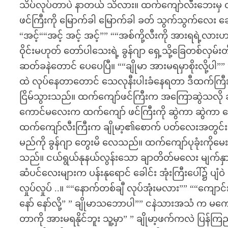
သိပ်လုပ်တာပဲ နာတယ် သိလား။ ထက်ကျော်လီးဘေးမှ လက်
ဖင်ကြီးကို မြောက်ခါ မြောက်ခါ ခတ် သွက်သွက်လေး ဆော
“အင့်““အင့် အင့် အင့်”” ““အစ်ကို့လီးကို အားရရဲ့လားဟ
ဝိုင်းမဟုတ် တော်ပါသေးရဲ့ ခွန်ဂျာ ရှေ့သို့ခြေတစ်လှ
ဆတ်ခနဲတောင် ပေပေပြီ။ ““ချိုမာ အားမရမှာစိုးလို့ပ
ထဲ လုပ်နေတာတောင် သေလုနီးပါးခံနေရတာ ဒီထက်ကြီးရင
ငြိမ်သွားသည်။ ထက်ကျော်ဖင်ကြီးက အကြောဆွဲသလို ဆ
ကောင်မလေးက ထက်ကျော် ဖင်ကြီးကို ဆွဲကာ ဆွဲကာ ဆော
ထက်ကျော်လီးကြီးက ချိုမာ့၏စောက် ပတ်လေးအတွင်း၌ 
မည်ကို ခွန်ဂျာ တွေးမိ လေသည်။ ထက်ကျော်ပုခုံးကိုမ
သည်။ ငယ်ရွယ်နုနယ်လွန်းသော ချာတိတ်မလေး မျက်န
ဆံပင်လေးများက ပန်းနုရောင် ခေါင်း အုံးကြီးပေါ်၌ ပ
လှုပ်လှုပ် ..။ ““နောက်တစ်ချီ လုပ်အုံးမလား”” ““ကျောင်
နော် နော်လို့” ” ချိုမာသဘောပါ”” ငနဲသားအသံ က မကျ
တာကို အားမရနိုင်ဘူး သူ့မှာ” ” ချိုမာ့ဖက်ကလဲ ပြန်ကြ