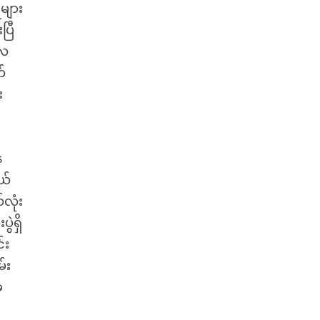
ေများ
ပြီ
လေ
်
း
း
ေ
ယ်
လုံး
ဲရှိ
်း
်း
့