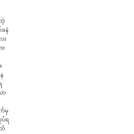
တဲ့
်ခနဲ
လေး
ား
။
နေ
ရ
သော
က်မှ
ုပ်ရ
ုတ်