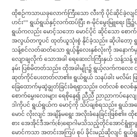
ထိုစဉ်ကသာယခုလောက်ကြီးသော လီးကို ပိုင်ဆိုင်ခဲ့လျင
ဟင်း”” ရွယ်ရွယ်နှင့်လက်ထပ်ပြီး ၈-မိုင်မွေးမြူရေး ခ
ရွယ်ကလည်း မောင့်သဘော မောင်ပိုင် ဆိုင်သော စောက်ဖ
အလွယ်တကူပင် ထုတ်ယူသုံးစွဲ နိုင်ခဲ့သည်။ ဆိုပါတော့ ရွ
သန့်စင်လတ်ဆတ်သော ရွယ့်နို့လေးနှစ်လုံးကို အနောက်မ
လျောချလိုက် သောအခါ ရေဆေးငါးကြီးနှယ် သန့်သန့် ရှင်းရှ
နမ်း ပြစ်မိတတ်သည်။ ထိုအခါမျိုး၌ ရွယ့်လက်ကလေး
ဆုတ်ကိုင်ပေးတတ်လာ၏။ ရွယ်ရွယ် သနပ်ခါး မလိမ်း ဖြစ
ခြေထောက်မှဆွဲချွတ်ခြင်းခံရရှာသည်။ ဝတ်လစ် စလစ်နှင့် 
စောက်မွှေးလေးများ ရေစိုနေ၍ ညီညီ ညာညာကပ်နေ
ဒါကိုပင် ရွယ်ရွယ်က မောင့်ကို သိပ်ချစ်ရသည်။ ရွယ်အပေ
မောင် လိုးလျင် အချိန်မရွေး အလိုးခံနေခြင်းဖြစ်၏။ ထိ
စား အေအိုင်ဒီအက်(စ်)ရောဂါမသိသည့်တိုင်အောင်ရွံရှ
မောင်ကသာ အတင်းအကြပ် စုပ် ခိုင်းမည်ဆိုလျင် ရွယ်ရွ