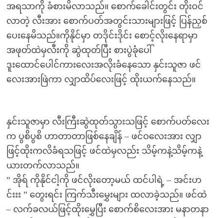
အရသာကို ခံစားမိလာသည်။ စောက်ခေါင်းတွင်း တိုးဝင်
လာတဲ့ လီးအား စောက်ပတ်အတွင်းသားများဖြင့် ပြန်ညှစ်
ပေးနေမိသည်။ကိုနိုင်မှာ တဒိုင်းဒိုင်း စောင့်လိုးနေရာမှာ
အဖုတ်ထဲမှလီးကို ဆွဲထုတ်ပြီး စားပွဲခုံပေါ်
ဒူးထောင်ပေါင်ကားလေးအလိုးခံနေသော နှင်းသူဇာ ဖင်
လေးအားဖြဲကာ လျှာထိပ်လေးဖြင့် ထိုးယက်နေသည်။
နှင်းသူဇာမှာ လီးကြီးဆွဲထုတ်သွားသဖြင့် စောက်ပတ်လေး
က ပွစိပွစိ ဟာတာတာဖြစ်နေချိန် – ဖင်ဝလေးအား လျှာ
ဖြင့်ထိုးကလိခံရသဖြင့် ဖင်ထဲမှလည်း သိမ့်ကနဲ့သိမ့်ကနဲ့
ယားတက်လာသည်။
” အိုရ် ကိုနိုင်ငါ့ကို ဖင်လိုးတော့မယ် ထင်ပါရဲ့ – အင်းဟ
င်းးး ” တွေးရင်း ကြက်သီးမွှေးများ ထလာခဲ့သည်။ ဖင်ထဲ
– လက်ခလယ်ဖြင့်ထိုးမွှေပြီး စောက်စိလေးအား မနာတနာ