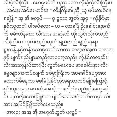
လိုးမဲ့လီးကြီး – မောင့်ဖင်ကို မညာမတာ လိုးခဲ့တဲ့လီးကြီးးး
– အင်းးး အင်းးး ဟင်းးး ” လီးကြီး၏ ညို့ယူ ဖမ်းစားခံနေ
ရချိန် ” အု အိ ဖလွပ် —– ဝု ဝူးးးးး အွတ် အုဝု ” ကိုနိုင်မှာ
နှင်းသူဇာ၏ ပါးစပ်လေး – ဟ – လာချိန် ဦးခေါင်းနောက်
ကို ဖမ်းထိန်းကာ လီးအား အဆုံးထိ ထိုးသွင်းလိုက်သည်။
လီးကြီးက တုတ်လည်းတုတ် ရှည်လည်းရှည်နေရာ
စူးကနဲ့ နင့်ကနဲ့ အောင့်တက်လာကာ တအွတ်အွတ် တအုအု
နှင့် မျက်ရည်များလည်လာတော့သည်။ ကိုနိုင်ကလည်း
လီးအားတွန်းဖိထားပြီး လွတ်မပေးပေ နှာခေါင်းနား လီး
မွှေးများကကပ်လျက် ဒစ်ဖူးကြီးက အာခေါင်ပျော့အား
ထောက်မိနေကာ ဖေါ်မပြနိုင်တဲ့အရသာတစ်မျိုးကြောင့်
နှင်းသူဇာမှာ အသက်အောင့်ထားလိုက်သည်။ပါးတွေဖေါ
င်း မျက်လုံးလေးပြူးကာ မျက်နှာလေးရဲတက်လာမှာ လီး
အား အပြင်ပြန်ထုတ်ပေးသည်။
” အားးးး အအ အိ့ အဟွတ်ဟွတ် ဖလွပ် “