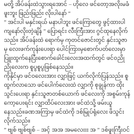
မတို့ အိပ်ခန်းထဲသွားရအောင် – ဟိုလေ ဖင်တော့အလိုးမခံ
ဖူးဘူး ဖြည်းဖြည်း လိုးပါနော် “
” အင်းပါ မနှင်းရယ် မနာပါဘူး ဖင်ကြောတွေ ဖွင့်ထားပါ
ကျနော်လိုးတဲ့ချိန် ” ပြောရင်း လီးကြီးအား ဂွင်ထုနေလိုက်
သည်။ အိပ်ခန်းထဲ ရောက်မှ ကုတင်ဇောင်းတွင် နှင်းသူဇာ
မှ လေးဖက်ကုန်းပေးရာ ပေါင်ကြားမှစောက်ပတ်လေးမှာ
ပြူးထွက်နေပြီးစောက်ခေါင်းလေးအထက်တွင် ဖင်ဝညို
ညိုလေးက စူပွစူပွဖြစ်နေသည်။
ကိုနိုင်မှာ ဖင်ဝလေးအား လျှာဖြင့် ယက်လိုက်ပြန်သည်။ စူ
ထွက်လာသော ဖင်ပေါက်လေးထဲ လျှာကို စုချွန်ကာ ထိုး
သွင်းပေးရာ နှင်းသူဇာတစ်ယောက် ဖင်လေးကို အစွမ်းကုန်
ကော့ပေးရင်း လျှာထိပ်လေးအား ဖင်ထဲသို့ ဖမ်းယူ
နေသည်။ခဏအကြာမှ ဖင်ထဲကို ဒစ်မြုပ်ရုံလေး ဖိသွင်း
လိုက်သည်။
” ဗျစ် ဗျစ်ဗျစ် – အင့် အအ အမလေးးး အ ” ဒစ်ဖူးကြီးဝင်