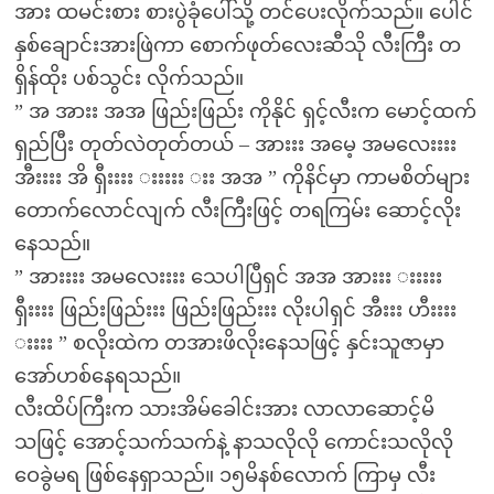
အား ထမင်းစား စားပွဲခုံပေါ်သို့ တင်ပေးလိုက်သည်။ ပေါင်
နှစ်ချောင်းအားဖြဲကာ စောက်ဖုတ်လေးဆီသို လီးကြီး တ
ရှိန်ထိုး ပစ်သွင်း လိုက်သည်။
” အ အားး အအ ဖြည်းဖြည်း ကိုနိုင် ရှင့်လီးက မောင့်ထက်
ရှည်ပြီး တုတ်လဲတုတ်တယ် – အားးး အမေ့ အမလေးးးး
အီးးးး အိ ရှီးးးး းးးးး းး အအ ” ကိုနိင်မှာ ကာမစိတ်များ
တောက်လောင်လျက် လီးကြီးဖြင့် တရကြမ်း ဆောင့်လိုး
နေသည်။
” အားးးး အမလေးးးး သေပါပြီရှင် အအ အားးး းးးးး
ရှီးးးး ဖြည်းဖြည်းးး ဖြည်းဖြည်းးး လိုးပါရှင် အီးးး ဟီးးးး
းးးး ” စလိုးထဲက တအားဖိလိုးနေသဖြင့် နှင်းသူဇာမှာ
အော်ဟစ်နေရသည်။
လီးထိပ်ကြီးက သားအိမ်ခေါင်းအား လာလာဆောင့်မိ
သဖြင့် အောင့်သက်သက်နဲ့ နာသလိုလို ကောင်းသလိုလို
ဝေခွဲမရ ဖြစ်နေရှာသည်။ ၁၅မိနစ်လောက် ကြာမှ လီး