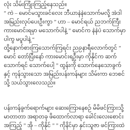
လုံး သိမ်းကြုံးကြည့်နေသည်။
” ကဲ – မောင်မသွားခင်လေး ဘီယာနဲနဲသောက်မလို့ အဲဒါ
အမြည်းလုပ်ပေးဦးကွာ ” ဟာ – မောင်ရယ် ညဘက်ကြီး
ကားမောင်းရမှာ မသောက်ပါနဲ့ ” မောင်က နဲနဲပဲ သောက်မှာ
ပါကွ မပူပါနဲ့ “
ထို့နောက်စားကြသောက်ကြရင်း ည၉နာရီလောက်တွင် ”
မောင် တော်ပြီးနော် ကားမောင်းရဦးမှာ ကိုနိုင်က ဆက်
သောက်ရင် သောက်ပေါ့ ” ထွန်းကို သောက်နေသောခွက်
နှင့် ကုန်သွားသော အမြည်းပန်းကန်များ သိမ်းကာ ဘေစင်
သို့ သယ်သွားလေသည်။
ပန်းကန်ခွက်ရောက်များ ဆေးကြောနေစဉ် မိမိဖင်ကြားသို့
မာတာတာ အရာတခု ဖိထောက်လာရာ ခေါင်းလေးစောင်း
အကြည့် ” အို – ကိုနိုင် ” ” ကိုနိင်မှာ နှင်းသူဇာ ဖင်ကြားထဲ