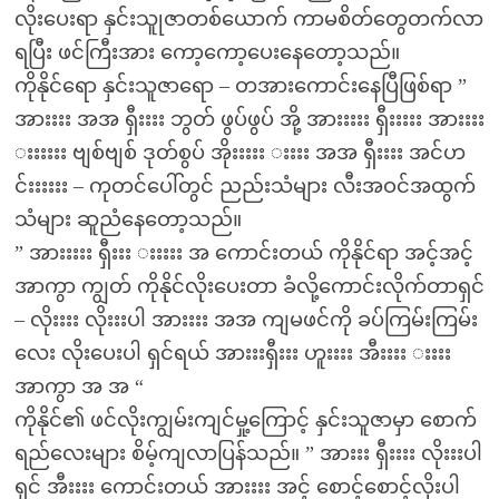
လိုးပေးရာ နှင်းသူုဇာတစ်ယောက် ကာမစိတ်တွေတက်လာ
ရပြီး ဖင်ကြီးအား ကော့ကော့ပေးနေတော့သည်။
ကိုနိုင်ရော နှင်းသူဇာရော – တအားကောင်းနေပြီဖြစ်ရာ ”
အားးးး အအ ရှီးးးး ဘွတ် ဖွပ်ဖွပ် အို့ အားးးးး ရှီးးးးး အားးးး
းးးးးး ဗျစ်ဗျစ် ဒုတ်စွပ် အိုးးးးး းးးး အအ ရှီးးးး အင်ဟ
င်းးးးးး – ကုတင်ပေါ်တွင် ညည်းသံများ လီးအဝင်အထွက်
သံများ ဆူညံနေတော့သည်။
” အားးးးး ရှီးးး းးးးး အ ကောင်းတယ် ကိုနိုင်ရာ အင့်အင့်
အာကွာ ကျွတ် ကိုနိုင်လိုးပေးတာ ခံလို့ကောင်းလိုက်တာရှင်
– လိုးးးး လိုးးးပါ အားးးး အအ ကျမဖင်ကို ခပ်ကြမ်းကြမ်း
လေး လိုးပေးပါ ရှင်ရယ် အားးးရှီးးး ဟူးးးး အီးးးး းးးး
အာကွာ အ အ “
ကိုနိုင်၏ ဖင်လိုးကျွမ်းကျင်မှု့ကြောင့် နှင်းသူဇာမှာ စောက်
ရည်လေးများ စိမ့်ကျလာပြန်သည်။ ” အားးး ရှီးးးး လိုးးးပါ
ရှင် အီးးးး ကောင်းတယ် အားးးး အင့် စောင့်စောင့်လိုးပါ