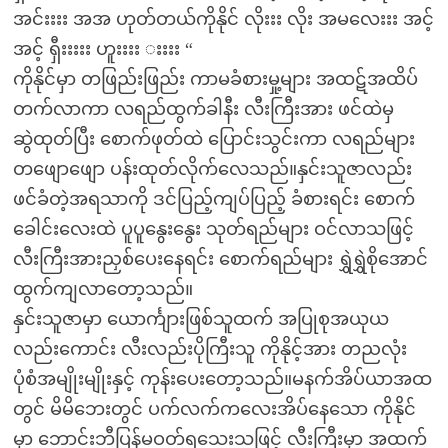
အင်းးးး အအ ဟုတ်တယ်ကိုနိုင် လိုးးး လိုး အမလေးးး အင့်
အင့် ရှီးးးးး ဟူးးးး းးးး “
ကိုနိုင်မှာ တဖြည်းဖြည်း ကာမခံစားမှု့များ အထဋ်အထိပ်
တက်လာကာ လရည်ထွက်ခါနီး လီးကြီးအား ဖင်ထဲမှ
ဆွဲထုတ်ပြီး စောက်ဖုတ်ထဲ ပြောင်းသွင်းကာ လရည်များ
တဖျောဖျော ပန်းထုတ်လိုက်လေသည်။နှင်းသူဇာလည်း
ဖင်ခံတဲ့အရသာကို ဒင်ပြည့်ကျပ်ပြည့် ခံစားရင်း စောက်
ခေါင်းလေးထဲ ပူပူနွေးနွေး သုတ်ရည်များ ဝင်လာသဖြင့်
လီးကြီးအားညှစ်ပေးနေရင်း စောက်ရည်များ ရွှဲရွှဲစိုအောင်
ထွက်ကျလာတော့သည်။
နှင်းသူဇာမှာ ယောင်္ကျားဖြစ်သူထက် အပြုစုအယုယ
လည်းကောင်း လီးလည်းပိုကြီးသူ ကိုနိုင့်အား တညလုံး
ပုံစံအမျိုးမျိုးနှင့် ကုန်းပေးတော့သည်။မနက်အိပ်ယာအထ
တွင် မိမိဘေးတွင် ပက်လက်ကလေးအိပ်နေသော ကိုနိုင်
မှာ ဘောင်းဘီပြန်မဝတ်ရသေးသဖြင့် လီးကြီးမှာ အထက်