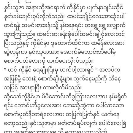
နှင်းသူဇာ အနားသို့အရောက် ကိုနိုင်မှာ မျက်နာချင်းဆိုင်
နုတ်ခမ်းချင်းစုပ်လိုက်သည်။ ထမင်းချိုင့်လေးအားခုံပေါ်
တင်ရန် ထမင်းစားခန်းသို့ နမ်းနေရင်း တရွေ့ရွေ့လျှောက်
သွားကြသည်။ ထမင်းစားခန်းခုံပေါ်ထမင်းချိုင့်လေးတင်
ပြီးသည်နှင့် ကိုနိုင်မှာ ဒူထောက်ထိုင်ကာ ထမိန်လေးအား
ဆွဲလှန်ကာ နှင်းသူဇာအား အောက်ခံဘောင်းဘီပေါ်မှ
စောက်ပတ်လေးကို ယက်ပေးလိုက်သည်။
” ဟင် ကိုနိုင် ရေချိုးပြီးမှ ယက်ပါ့လားရှင် ” အလုပ်က
အပြန်မို့ သေးနံ့ စောက်ချီးနံ့များ ထွက်နေမည်ကို သိနေ
သဖြင့် အားနာပြီး တားလိုက်မိသည်။
သို့သော်ကိုနိုင်မှာ မိမိဘောင်းဘီခွကြားလေးအား နမ်းရှိုက်
ရင်း ဘောင်းဘီခွလေးအား ဘေးသို့ဆွဲကာ ပေါ်လာသော
စောက်ဖုတ်နီတာရဲလေးအား တပြက်ပြက်နှင် ယက်နေ
တော့သည်။နှင်းသူဇာမှာ မတ်တပ်ရပ်လျက် ပေါင်လေးဖြဲ
ကာ အဖုတ်လေးအားရှေ့သို့ ကော့ပေးထားလိုက်