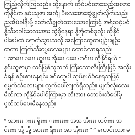
ကြည့်လိုက်ကြသည်။ ထို့နောက် တိုင်ပင်ထားသည့်အလား
ကိုနိုင်က နှင်းသူဇာ အင်္ကျ ီလေးအားဆွဲချွတ်လိုက်သည်။
ညအိပ်ခါနီးမို့ ဘော်လီချွတ်ထားသောကြောင့် အရံသင့်ပင်
နို့သီးခေါင်းလေးအား ဆွဲစို့နေရာ နို့အုံတစ်ခုလုံး ကိုနိုင်
ပါးစပ်ထဲ ရောက်သွားသလို အကြောတွေတဖျဉ်းဖျဉ်း
ထကာ ကြက်သီးမွှေးလေးများ ထောင်လာရသည်။
” အားးးး းးးး ဟူးးးး အိုးးးး းးးး ဟင်းးး ကိုနိုင်ရယ် ”
နှင်းသူဇာမှာ လင်ဖြစ်သူထက် ကြီးသောလီးကြီးဖြင့် အလိုး
ခံရန် စဉ်းစားနေရင်း ဖင်တွေပါ ဆုပ်နယ်ခံနေရသဖြင့်
ရမ္မက်သံလေးများ ထွက်ပေါ်လျက်ရှိသည်။ မျက်လုံးလေး
မိတ်ကာ ကိုနိုင်ပေါင်ကြားမှာ လီးအား ဘောင်းဘီပေါ်မှ
ပွတ်သပ်ပေးမိနေသည်။
” အားးးး းးးး ရှီးးးး းးးးးးးးး အအ အီးးးး ဟင်းးးး အ
င်းးးးး အို့ အို့ အားးးး ရှီးးးးး အာ အိုးးးးး ” ” ကောင်းလား မ