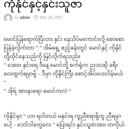
ကိုနိုင်နှင့်နှင်းသူဇာ
by
admin
May 20, 2021
မောင်ပြန်ရောက်ပြီလား နှင်း နေသိပ်မကောင်းလို့ စောစော
ပြန်ခဲ့လိုက်တာ ” ” အိမ်ရှေ့ ဧည့်ခန်းတွင် မောင်နှင့် ကိုနိုင်
တို့်ထိုင်နေသည်ကို မြင်လိုက်ရသည်။
” အေးးး နှင်းရေ ဒီနေ့ မောင်တို့ စက်ရုံက ည၁၀ဆို ခရီး
ဝေးထွက်ရမှာမို့ – ဒီမှာ ကိုနိုင်ကြီး စောင့်အိပ်ပေးလိမ့်မယ်
“
” အိုရ် အားနာစရာ မောင်ကလဲ “
ကိုနိုင်မှာ ” ဟာ ရပါတယ် မနှင်းရ ကူညီစရာရှိကူ ညီရမှာ
ပေါ့ – ဘော်ဒါတွေလေ ” ပြောရင်း နှင်းသူဇာအား တကိုယ်