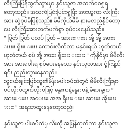
လီးကြီးပြန်ထွက်သွားမှာ နှင်းသူဇာ အသက်ဝဝရှုရ
တော့သည်။ အသက်ပြင်းပြင်းရှုပြီး အားယူကာ လီးကြီး
အား ဆွဲစုပ်မိပြန်သည်။ မိမိကိုယ်မိမိ နားမလည်နိုင်တော့
ပေ လီးကြီးအားတက်မက်စွာ စုပ်ပေးနေမိသည်။
” ပြွတ် ပြွတ် ပလပ် ပြွတ် – အားးးး းးးး အို့ အို့ အားးး
းးးးး ရှီးးး းးးး ကောင်းလိုက်တာ မနှင်းရယ် ဟုတ်တယ်
ဟုတ်တယ် စုပ် အို့ အားးး ရှီးးးးး းးးးးး ” ကိုနိုင်မှာ မိမိလီး
အား အားရပါးရ စုပ်ပေးနေသော နှင်းသူဇာအား ငုံ့ကြည်
ရင်း ညည်းတွားနေသည်။
သူငယ်ချင်းဖြစ်သူ၏မိန်းမပါးစပ်ထဲတွင် မိမိလီးကြီးမှာ
ဝင်လိုက်ထွက်လိုက်ဖြင့် နွေးကနဲ့နွေးကနဲ့ ခံစားမှု့က ”
အားးး းးးး အမေးးးး အအ ရှီးးးး းးးး အားးးး အိုးးးးး
းးးး ” အရသာထူးနေတော့သည်။
နှင်းသူဇာ ပါးစပ်ထဲမှ လီးကို အမြန်ထုတ်ကာ နှင်းသူဇာ