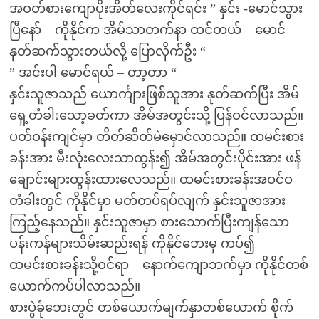
အဝတ်စားကျောပိုးအိတ်လေးကိုင်ရင်း ” နှင်း -မောင်သွား
ပြီနော် – ကိုနိုင်က အိမ်သာတက်နာ ထင်တယ် – မောင်
နုတ်ဆက်သွားတယ်လို့ ပြောလိုက်ဦး “
” အင်းပါ မောင်ရယ် – တာ့တာ “
နှင်းသူဇာသည် ယောင်္ကျားဖြစ်သူအား နုတ်ဆက်ပြီး အိမ်
ရှေ့တံခါးသော့ခတ်ကာ အိမ်အတွင်းသို့ ပြန်ဝင်လာသည်။
ပတ်ဝန်းကျင်မှာ တိတ်ဆိတ်မဲမှောင်လာသည်။ ထမင်းစား
ခန်းအား မီးလုံးလေးသာထွန်း၍ အိမ်အတွင်းပိုင်းအား ဖန်
ချောင်းများထွန်းထားလေသည်။ ထမင်းစားခန်းအဝင်ဝ
တံခါးတွင် ကိုနိုင်မှာ မတ်တပ်ရပ်လျက် နှင်းသူဇာအား
ကြည့်နေသည်။ နှင်းသူဇာမှာ စားသောက်ပြီးကျန်သော
ပန်းကန်များသိမ်းဆည်းရန် ကိုနိုင်ဘေးမှ ကပ်၍
ထမင်းစားခန်းသို့ဝင်ရာ – နောက်ကျောဘက်မှာ ကိုနိုင်တစ်
ယောက်ကပ်ပါလာသည်။
စားပွဲခုံဘေးတွင် တစ်ယောက်မျက်နှာတစ်ယောက် စိုက်