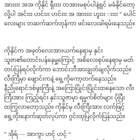
အားးးး အအ ကိုနိုင် ရှီးးးး တအားမစုပ်ပါနဲ့ရှင် မခံနိုင်တော့
လို့ပါ အင်းးး ဟင်းးး ဟင်းးး အ အားးးး ဟူးးး းးးး ” ပေါင်
လေးများ တဆက်ဆက်တုန်ကာ ဖင်းလေးခါရမ်းနေသည်။
ကိုနိုင်က အဖုတ်လေးအားယက်နေရာမှ နှင်း
သူဇာ၏တောင်းပန်နေမှု့ကြောင့် အစိလေးစုပ်နေရာမှ မတ်
တပ်ပြန်ရပ်လိုက်ကာ ဘောင်းဘီအားချွတ်ချလိုက်သည်။
လီးကြီမှာ ဖျောင်းကနဲ့ ရှေ့ကိုကော့တက်နေသည်။
နီညိုရောင်ဒစ်ဖူးကြီးနဲ့ အကြောပြိုင်းပြိုင်းထနေသော လီး
ကြီးအား ကြည့်ရင်း နှင်းသူဇာမှာ ရမ္မက်စိတ်များ ပိုပြီး
ထကြွလာတော့သည်။ ကိုနိုင်မှ လီးကြီးအား လက်ဖြင့်
ရှေ့တိုးနောက်ဆုတ်လုပ်ကာ ဂွင်းထုပြလိုက်ပြန်သည်။
” အိုရ် — အာကွာ ဟင့် ဟင့် “