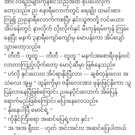
အား လရည်များကုန်စင်သည်အထိ စုပ်ပေးလိုက်
တော့သည်။ ည ၈နာရီလောက်တွင် ရေချိုး ထမင်းစား
ကြ၍ ည၉နာရီလောက်ကစပြီး နှင်းသူဇာတို့ လင်မယား
အိပ်ခန်းတွင် နားလိုက် လိုးလိုက်နှင် မီးကုန်ရမ်းကုန် ကြမ်း
နေပြီး မနက် ၃နာရီကျော်ကျော်မှ မောပန်းကာ အိပ်ပျော်
သွားတော့သည်။
” တီတီ – တူတူ — တီတီ – တူတူ ” မနက်အစောရီးဖုန်းဝင်
လာတာကြည့်လိုက်တော့ မောင့်ဆီမှာ ဖြစ်နေသည်။
” ဟဲလို နှင်းလေးးး အိပ်ရာနိုးပြီလား — ချစ်တုန်းလေး အ
သဲလေး အူမွှ ” ထွန်းကိုမှာ ဇနီးလေးအား ဖုန်းဖြင့်နိုးကာ သူ
ပြန်လာနေပြီဖြစ်ကြောင်း ညနေပိုင်းလောက် အိမ်ပြန်
ရောက်မည်ဖြစ်ကြောင်း ပြောနေလေသည်။
” နိုးနေပါပြီ မောင်ရဲ့ “
” ကိုနိုင်ကြီးရော အဆင်ပြေရဲ့လား နှင်း “
” အ အအ ရှီးးးး – ဟုတ် အင်းအင်းးး အဆင်ပြေပါတယ်