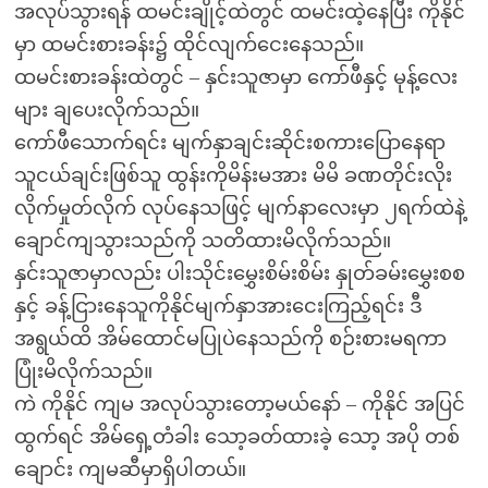
အလုပ်သွားရန် ထမင်းချိုင့်ထဲတွင် ထမင်းထဲ့နေပြီး ကိုနိုင်
မှာ ထမင်းစားခန်း၌ ထိုင်လျက်ငေးနေသည်။
ထမင်းစားခန်းထဲတွင် – နှင်းသူဇာမှာ ကော်ဖီနှင့် မုန့်လေး
များ ချပေးလိုက်သည်။
ကော်ဖီသောက်ရင်း မျက်နှာချင်းဆိုင်းစကားပြောနေရာ
သူငယ်ချင်းဖြစ်သူ ထွန်းကိုမိန်းမအား မိမိ ခဏတိုင်းလိုး
လိုက်မှုတ်လိုက် လုပ်နေသဖြင့် မျက်နာလေးမှာ ၂ရက်ထဲနဲ့
ချောင်ကျသွားသည်ကို သတိထားမိလိုက်သည်။
နှင်းသူဇာမှာလည်း ပါးသိုင်းမွှေးစိမ်းစိမ်း နှုတ်ခမ်းမွှေးစစ
နှင့် ခန့်ငြားနေသူကိုနိုင်မျက်နှာအားငေးကြည့်ရင်း ဒီ
အရွယ်ထိ အိမ်ထောင်မပြုပဲနေသည်ကို စဉ်းစားမရကာ
ပြုံးမိလိုက်သည်။
ကဲ ကိုနိုင် ကျမ အလုပ်သွားတော့မယ်နော် – ကိုနိုင် အပြင်
ထွက်ရင် အိမ်ရှေ့တံခါး သော့ခတ်ထားခဲ့ သော့ အပို တစ်
ချောင်း ကျမဆီမှာရှိပါတယ်။