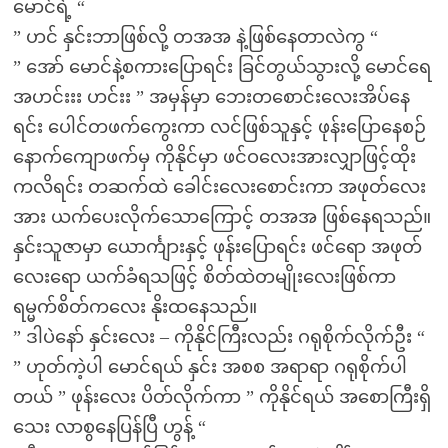
မောင်ရဲ့ “
” ဟင် နှင်းဘာဖြစ်လို့ တအအ နဲ့ဖြစ်နေတာလဲကွ “
” အော် မောင်နဲ့စကားပြောရင်း ခြင်တွယ်သွားလို့ မောင်ရေ
အဟင်းးး ဟင်းး ” အမှန်မှာ ဘေးတစောင်းလေးအိပ်နေ
ရင်း ပေါင်တဖက်ကွေးကာ လင်ဖြစ်သူနှင့် ဖုန်းပြောနေစဉ်
နောက်ကျောဖက်မှ ကိုနိုင်မှာ ဖင်ဝလေးအားလျှာဖြင့်ထိုး
ကလိရင်း တဆက်ထဲ ခေါင်းလေးစောင်းကာ အဖုတ်လေး
အား ယက်ပေးလိုက်သောကြောင့် တအအ ဖြစ်နေရသည်။
နှင်းသူဇာမှာ ယောင်္ကျားနှင့် ဖုန်းပြောရင်း ဖင်ရော အဖုတ်
လေးရော ယက်ခံရသဖြင့် စိတ်ထဲတမျိုးလေးဖြစ်ကာ
ရမ္မက်စိတ်ကလေး နိုးထနေသည်။
” ဒါပဲနော် နှင်းလေး – ကိုနိုင်ကြီးလည်း ဂရုစိုက်လိုက်ဦး “
” ဟုတ်ကဲ့ပါ မောင်ရယ် နှင်း အစစ အရာရာ ဂရုစိုက်ပါ
တယ် ” ဖုန်းလေး ပိတ်လိုက်ကာ ” ကိုနိုင်ရယ် အစောကြီးရှိ
သေး လာစွနေပြန်ပြီ ဟွန့် “