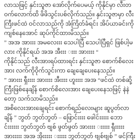
လာသဖြင့် နှင်းသူဇာ အော်လိုက်ပေမယ့် ကိုနိုင်မှာ လီးတ
ဝက်လောက်ထိ ဖိဖိသွင်းပစ်လိုက်သည်။ နှင်းသူဇာမှာ လီး
ကြီးဖင်ထဲ ဝင်လာသည်ကို အံကြိတ်ခံရင်း အိပ်ယာခင်းကို
ကျစ်နေအောင် ဆုပ်ကိုင်ထားမိသည်။
” အအ အားးး အမလေးးး သေပါပြီ သေပါပြီရှင် ဖြစ်ပါ့မ
လား ကိုနိုင်ရယ် အအ အီးးး းးး အားးးး “
ကိုနိုင်သည် လီးအားရပ်ထားရင်း နှင်းသူဇာ စောက်စိလေး
အား လက်ကိုဝိုက်သွင်းကာ ချေချေပေးနေသည်။
” အားးး ရှီးးးး အားးးး အီးးးး ဟူးးးး အအ “ဖင်ထဲ တစ်ဆို့
ကြီးဖြစ်နေချိန် စောက်စိလေးအား ချေပေးနေသဖြင့် နဲနဲ
တော့ သက်သာမိသည်။
အစိလေးအားချေရင်း စောက်ရည်လေးများ ဆူပွတ်လာ
ချိန် ” ဘွတ် ဘွတ်ဘွတ် – ဖြောင်းးးး ဖေါင်းးးးး ဘော
င်းးးးးး ဘွတ်ဘွတ် ဗျစ် ဖွတ်ဖွတ် အားးးး းးးးး ရှီးးးးး
အားးးးး အအ အိုးးးးး းးးးး ဘွတ်ဘွတ် ဗျစ်ဗျစ် ” ဖင်ကြီး