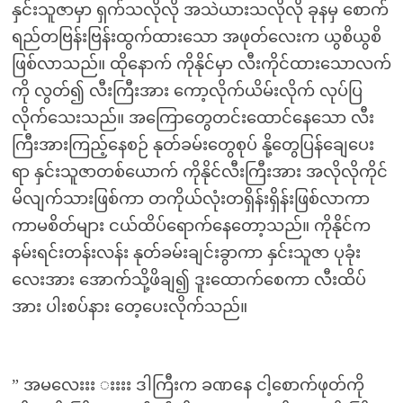
နှင်းသူဇာမှာ ရှက်သလိုလို အသဲယားသလိုလို ခုနမှ စောက်
ရည်တဗြန်းဗြန်းထွက်ထားသော အဖုတ်လေးက ယွစိယွစိ
ဖြစ်လာသည်။ ထိုနောက် ကိုနိုင်မှာ လီးကိုင်ထားသောလက်
ကို လွတ်၍ လီးကြီးအား ကော့လိုက်ယိမ်းလိုက် လုပ်ပြ
လိုက်သေးသည်။ အကြောတွေတင်းထောင်နေသော လီး
ကြီးအားကြည့်နေစဉ် နုတ်ခမ်းတွေစုပ် နို့တွေပြန်ချေပေး
ရာ နှင်းသူဇာတစ်ယောက် ကိုနိုင်လီးကြီးအား အလိုလိုကိုင်
မိလျက်သားဖြစ်ကာ တကိုယ်လုံးတရှိန်းရှိန်းဖြစ်လာကာ
ကာမစိတ်များ ငယ်ထိပ်ရောက်နေတော့သည်။ ကိုနိုင်က
နမ်းရင်းတန်းလန်း နုတ်ခမ်းချင်းခွာကာ နှင်းသူဇာ ပုခုံး
လေးအား အောက်သို့ဖိချ၍ ဒူးထောက်စေကာ လီးထိပ်
အား ပါးစပ်နား တေ့ပေးလိုက်သည်။
” အမလေးးး းးးး ဒါကြီးက ခဏနေ ငါ့စောက်ဖုတ်ကို