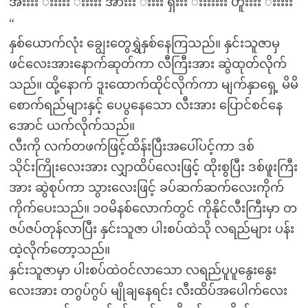
အီးးးး းးးးး းးးးး အားးး းးးး ရှီးးး းးးးးးး ဟူးးးး းးးးး
“
နှစ်ယောက်လုံး ချွေးတွေရွှဲနှစ်နေကြသည်။ နှင်းသူဇာမှ
ဖင်လေးအားနောက်ဆုတ်ကာ လီကြီးအား ဆွဲထုတ်လိုက်
သည်။ ထို့နောက် ဒူးထောက်ထိုင်လိုက်ကာ မျက်နှာရှေ့ မိမိ
စောက်ရည်များနှင့် ပေပွနေသော လီးအား ပြောင်စင်နေ
အောင် ယက်လိုက်သည်။
လီးကို လက်တဖက်ဖြင့်ထိန်းပြီးအပေါ်ပင့်ကာ ဒစ်
သိုင်းကြိုးလေးအား လျှာထိပ်လေးဖြင့် ထိုးစွပြီး ဒစ်ဖူးကြီး
အား ဆွဲစုပ်ကာ သွားလေးဖြင့် ခပ်ဆက်ဆက်လေးကိုက်
ကိုက်ပေးသည်။ ၁၀မိနစ်လောက်တွင် ကိုနိုင်လီးကြီးမှာ တ
ဇပ်ဇပ်တုန်လာပြီး နှင်းသူဇာ ပါးစပ်ထဲသို လရည်များ ပန်း
ထဲ့လိုက်တော့သည်။
နှင်းသူဇာမှာ ပါးစပ်ထဲဝင်လာသော လရည်ပူပူနွေးနွေး
လေးအား တဂွပ်ဂွပ် မျိုချနေရင်း လီးထိပ်အပေါက်လေး