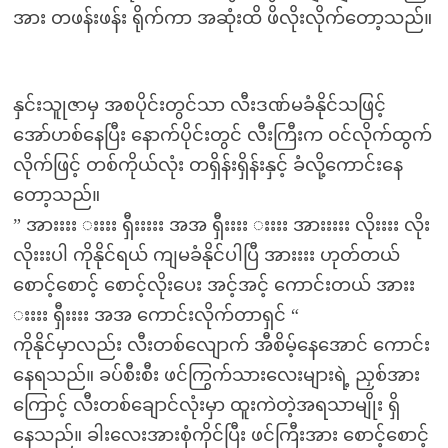
အား တဖန်းဖန်း ရိုက်ကာ အဆုံးထိ ဖိလိုးလိုက်တော့သည်။
နှင်းသူုဇာမှ အစပိုင်းတွင်သာ လီးဒဏ်မခံနိုင်သဖြင့်
အော်ဟစ်နေပြီး နောက်ပိုင်းတွင် လီးကြီးက ဝင်လိုက်ထွက်
လိုက်ဖြင့် တစ်ကိုယ်လုံး တရှိန်းရှိန်းနှင့် ခံလို့ကောင်းနေ
တော့သည်။
” အားးးး းးးး ရှီးးးးး အအ ရှီးးးး းးးး အားးးးး လိုးးးး လိုး
လိုးးးပါ ကိုနိုင်ရယ် ကျမခံနိုင်ပါပြီ အားးးး ဟုတ်တယ်
စောင့်စောင့် စောင့်လိုးပေး အင့်အင့် ကောင်းတယ် အားး
းးးး ရှီးးးး အအ ကောင်းလိုက်တာရှင် “
ကိုနိုင်မှာလည်း လီးတစ်လျောက် အီစိမ့်နေအောင် ကောင်း
နေရသည်။ ခပ်စီးစီး ဖင်ကြွက်သားလေးများရဲ့ ညှစ်အား
ကြောင့် လီးတစ်ချောင်လုံးမှာ ထူးကဲတဲ့အရသာမျိုး ရှိ
နေသည်။ ခါးလေးအားစုံကိုင်ပြီး ဖင်ကြီးအား စောင့်စောင့်