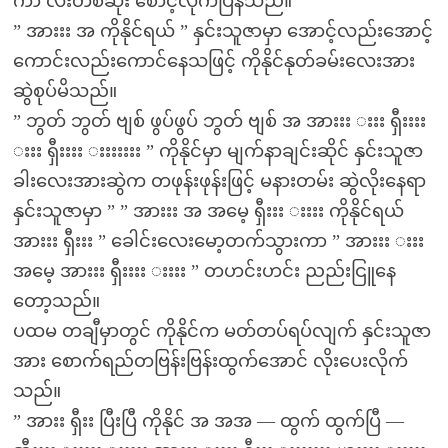
ကာ လီးတစ်ဆုံး စောင့်လိုက်ပြန်သည်။
” အားးး အ ကိုနိုင်ရယ် ” နှင်းသူဇာမှာ အောင့်လည်းအောင့်
ကောင်းလည်းကောင်နေသဖြင့် ကိုနိုင်နုတ်ခမ်းလေးအား
ဆွဲစုပ်မိသည်။
” ဘွတ် ဘွတ် ဗျစ် ဖွပ်ဖွပ် ဘွတ် ဗျစ် အ အားးး းးး ရှီးးးး
းးး ရှီးးးး းးးးးးး ” ကိုနိုင်မှာ မျက်နာချင်းဆိုင် နှင်းသူဇာ
ခါးလေးအားဆွဲက တဖုန်းဖုန်းဖြင့် မနားတမ်း ဆွဲလိုးနေရာ
နှင်းသူဇာမှာ ” ” အားးး အ အမေ့ ရှီးးး းးးး ကိုနိုင်ရယ်
အားးး ရှီးးး ” ခေါင်းလေးမော့တက်သွားကာ ” အားးး းးး
အမေ့ အားးး ရှီးးးး းးးး ” တဟင်းဟင်း ညည်းငြူနေ
တော့သည်။
ပထမ တချီမှာတွင် ကိုနိုင်က မတ်တပ်ရပ်လျက် နှင်းသူဇာ
အား စောက်ရည်တဗြန်းဗြန်းထွက်အောင် လိုးပေးလိုက်
သည်။
” အားး ရှီးး ပြီးပြီ ကိုနိုင် အ အအ — ထွက် ထွက်ပြီ —