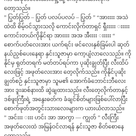
တော့သည်။
” ပြွတ်ပြွတ် – ပြွတ် ပလပ်ပလပ် – ပြွတ် ” “အားးးး အသဲ
ထဲထိ စိမ့်ဝင်သွားသလို ကောင်းလိုက်တာရှင် ရှီးးးးး းးးးး
ကောင်းတယ်ကိုနိုင်ရာ အားးးး အအ အီးးးး းးးးး “
စောက်ပတ်လေးအား ယက်ရင်း ဖင်လေးနှစ်ခြမ်းပါ ဆုတ်
နယ်ညှစ်ပေးနေရာ နှင်းသူဇာမှာ ကော့ပျံလာလေသည်။ ကို
နိုင်မှ ရုတ်တရက် မတ်တပ်ရပ်ကာ ပုဆိုးချွတ်ပြီး လီးထိပ်
လေးဖြင့် အဖုတ်လေးအား တေ့လိုက်သည်။ ကိုနိုင်ပုဆိုး
ချွတ်စဉ် နှင်းသူဇာမှာ သူမ၏ အောက်ခံဘောင်းဘီလေး
အား ဒူးဆစ်နားထိ ဆွဲချထားသည်။ လီးတေ့လိုက်တာနှင့်
ဒစ်ဖူးကြီးရဲ့ အနွေးဓတ်က ခံချင်စိတ်များဖြစ်ပေါ်လာပြီး
စောက်ဖုတ်အတွင်းသားလေးများက ယားယံလာသည်။
” အင်းးး းးး ဟင်း အာ အာကွာ — ကျွတ် ” လီးကြီး
အဖုတ်လေးထဲ အမြန်ဝင်လာရန် နှင်းသူဇာ စိတ်စောနေ
တော့သည်။