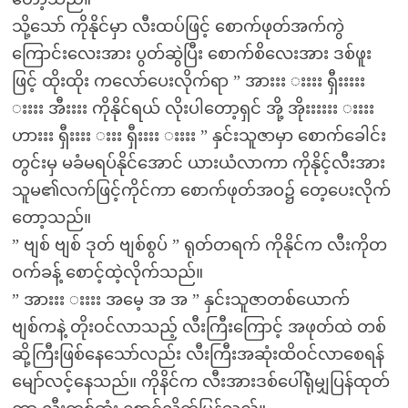
သို့သော် ကိုနိုင်မှာ လီးထပ်ဖြင့် စောက်ဖုတ်အက်ကွဲ
ကြောင်းလေးအား ပွတ်ဆွဲပြီး စောက်စိလေးအား ဒစ်ဖူး
ဖြင့် ထိုးထိုး ကလော်ပေးလိုက်ရာ ” အားးး းးးး ရှီးးးးး
းးးး အီးးးး ကိုနိုင်ရယ် လိုးပါတော့ရှင် အို့ အိုးးးးးး းးးး
ဟားးး ရှီးးးး းးး ရှီးးးး းးးး ” နှင်းသူဇာမှာ စောက်ခေါင်း
တွင်းမှ မခံမရပ်နိုင်အောင် ယားယံလာကာ ကိုနိုင့်လီးအား
သူမ၏လက်ဖြင့်ကိုင်ကာ စောက်ဖုတ်အဝ၌ တေ့ပေးလိုက်
တော့သည်။
” ဗျစ် ဗျစ် ဒုတ် ဗျစ်စွပ် ” ရုတ်တရက် ကိုနိုင်က လီးကိုတ
ဝက်ခန့် စောင့်ထဲ့လိုက်သည်။
” အားးး းးးး အမေ့ အ အ ” နှင်းသူဇာတစ်ယောက်
ဗျစ်ကနဲ့ တိုးဝင်လာသည့် လီးကြီးကြောင့် အဖုတ်ထဲ တစ်
ဆို့ကြီးဖြစ်နေသော်လည်း လီးကြီးအဆုံးထိဝင်လာစေရန်
မျော်လင့်နေသည်။ ကိုနိင်က လီးအားဒစ်ပေါ်ရုံမျှပြန်ထုတ်