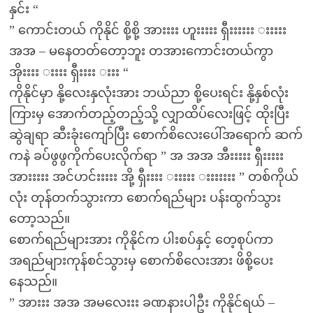
နှင်း “
” ကောင်းတယ် ကိုနိုင် စို့စို့ အားးးး ဟူးးးးး ရှီးးးးးး းးးးး
အအ – မနေတတ်တော့ဘူး တအားကောင်းတယ်ကွာ
အိုးးးး းးးး ရှီးးးး းးး “
ကိုနိုင်မှာ နို့လေးနှလုံးအား ဘယ်ညာ စို့ပေးရင်း နို့နှစ်လုံး
ကြားမှ အောက်တည့်တည့်သို့ လျှာထိပ်လေးဖြင့် ထိုးပြီး
ဆွဲချရာ ဆီးခုံးကျော်ပြီး စောက်စိလေးပေါ်အရောက် ဆက်
ကနဲ ခပ်ဖွဖွကိုက်ပေးလိုက်ရာ ” အ အအ အီးးးးး ရှီးးးးး
အားးးးး အင်ဟင်းးးးး အို့ ရှီးးးး းးးးး းးးးးးး ” တစ်ကိုယ်
လုံး တုန်တက်သွားကာ စောက်ရည်များ ပန်းထွက်သွား
တော့သည်။
စောက်ရည်များအား ကိုနိုင်က ပါးစပ်နှင့် တေ့စုပ်ကာ
အရည်များကုန်စင်သွားမှ စောက်စိလေးအား ဖိစို့ပေး
နေသည်။
” အားးး အအ အမလေးးး ခဏနားပါဦး ကိုနိုင်ရယ် –