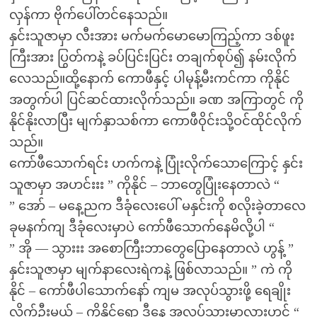
လှန်ကာ ဗိုက်ပေါ်တင်နေသည်။
နှင်းသူဇာမှာ လီးအား မက်မက်မောမောကြည့်ကာ ဒစ်ဖူး
ကြီးအား ပြွတ်ကနဲ့ ခပ်ပြင်းပြင်း တချက်စုပ်၍ နမ်းလိုက်
လေသည်။ထို့နောက် ကောဖီနှင့် ပါမုန့်မီးကင်ကာ ကိုနိုင်
အတွက်ပါ ပြင်ဆင်ထားလိုက်သည်။ ခဏ အကြာတွင် ကို
နိုင်နိုးလာပြီး မျက်နှာသစ်ကာ ကောဖီဝိုင်းသို့ဝင်ထိုင်လိုက်
သည်။
ကော်ဖီသောက်ရင်း ဟက်ကနဲ့ ပြုံးလိုက်သောကြောင့် နှင်း
သူဇာမှာ အဟင်းးး ” ကိုနိုင် – ဘာတွေပြုံးနေတာလဲ “
” အော် – မနေ့ညက ဒီခုံလေးပေါ် မနှင်းကို စလိုးခဲ့တာလေ
ခုမနက်ကျ ဒီခုံလေးမှာပဲ ကော်ဖီသောက်နေမိလို့ပါ “
” အို — သွားးး အစောကြီးဘာတွေပြောနေတာလဲ ဟွန့် ”
နှင်းသူဇာမှာ မျက်နာလေးရဲကနဲ့ ဖြစ်လာသည်။ ” ကဲ ကို
နိုင် – ကော်ဖီပါသောက်နော် ကျမ အလုပ်သွားဖို့ ရေချိုး
လိုက်ဦးမယ် – ကိုနိုင်ရော ဒီနေ့ အလုပ်သွားမှာလားဟင် “