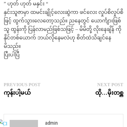
” ဟုတ် ဟုတ် မနှင်း “
နှင်းသူဇာမှာ ထမင်းချိုင့်လေးဆွဲကာ ဖင်လေး လှုပ်စိလှုပ်စိ
ဖြင့် ထွက်သွားလေတော့သည်။ ညနေတွင် ယောင်္ကျားဖြစ်
သူ ထွန်းကို ပြန်လာမည်ဖြစ်သဖြင့် – မိမိတို့ လိုးနေချိန် ကို
နိုင်တစ်ယောက် ဘယ်လိုနေမလဲဟု စိတ်ထဲသိချင်နေ
မိသည်။
ပြီးပါပြီ
Post
Previous
N
PREVIOUS POST
NEXT POST
post:
p
ကုန်းပါ့မယ်
ထို…မိုးတစ္ည
navigation
admin