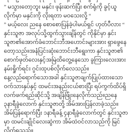
” မသွားတော့ဘူး မနှင်း ဖုန်းဆက်ပြီး စက်ရုံကို ခွင့်ယူ
လိုက်မှာ မနှင်းကို လိုးရတာ မဝသေးလို့ “
” မယ့်လေး ညနေ စောစောပြန်ခဲ့ပါမယ်ရှင် ဟုတ်ပီလား “
နှင်းသူဇာ အလုပ်သို့ထွက်သွားချိန်တွင် ကိုနိုင်မှာ နှင်း
သူဇာ၏အောက်ခံဘောင်းဘီအဟောင်းများအား ရှာဖွေနေ
တော့သည်။အနံပြင်းဆုံးဘောင်းဘီရွေးကာ နှင်းသူဇာ၏
စောက်ဖုတ်လေးနှင့်အမြဲထိတွေ့နေသော ခွကြားလေးအား
နမ်းရှိုက်ရင်း ဂွင်းထုပစ်လိုက်လေသည်။
နေ့လည်ရောက်သောအခါ နှင်းသူဇာချက်ပြုပ်ထားသော
ဝက်သားနှပ်နှင့် ထမင်းအနည်းငယ်စားပြီး ရပ်ကွက်ထိပ်ရှိ
လက်ဖက်ရည်ဆိုင်သို့ အချိန်ဖြုံးနေလိုက်သည်။ညနေ
၃နာရီခွဲလောက် နှင်းသူဇာတို့ အိမ်အားပြန်လာခဲ့သည်။
အိမ်ပြန်ရောက်ပြီး ၁နာရီခန့် ၄နာရီခွဲလောက်တွင် နှင်းသူဇာ
မှာ ထမင်းချိုင်လေးဆွဲကာ အိမ်ထဲဝင်လာသည်ကို မြင်
လိုက်ရသည်။