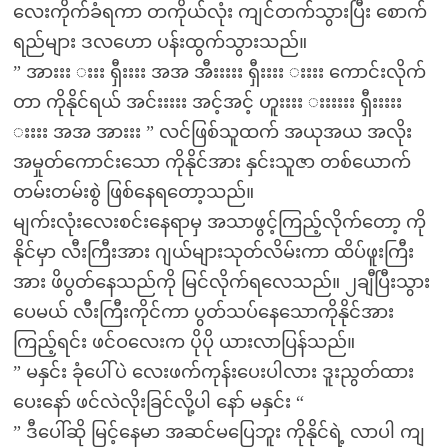
လေးကိုက်ခံရကာ တကိုယ်လုံး ကျင်တက်သွားပြီး စောက်
ရည်များ ဒလဟော ပန်းထွက်သွားသည်။
” အားးး းးး ရှီးးးး အအ အီးးးးး ရှီးးးး းးးး ကောင်းလိုက်
တာ ကိုနိုင်ရယ် အင်းးးးး အင့်အင့် ဟူးးးး းးးးးး ရှီးးးးး
းးးး အအ အားးး ” လင်ဖြစ်သူထက် အယုအယ အလိုး
အမှုတ်ကောင်းသော ကိုနိုင်အား နှင်းသူဇာ တစ်ယောက်
တမ်းတမ်းစွဲ ဖြစ်နေရတော့သည်။
မျက်းလုံးလေးစင်းနေရာမှ အသာဖွင့်ကြည့်လိုက်တော့ ကို
နိုင်မှာ လီးကြီးအား ဂျယ်များသုတ်လိမ်းကာ ထိပ်ဖူးကြီး
အား ဖိပွတ်နေသည်ကို မြင်လိုက်ရလေသည်။ ၂ချီပြီးသွား
ပေမယ် လီးကြီးကိုင်ကာ ပွတ်သပ်နေသောကိုနိုင်အား
ကြည့်ရင်း ဖင်ဝလေးက ပိုပို ယားလာပြန်သည်။
” မနှင်း ခုံပေါ်ပဲ လေးဖက်ကုန်းပေးပါလား ဒူးညွတ်ထား
ပေးနော် ဖင်လဲလိုးခြင်လို့ပါ နော် မနှင်း “
” ဒီပေါ်ဆို မြင့်နေမာ အဆင်မပြေဘူး ကိုနိုင်ရဲ့ လာပါ ကျ