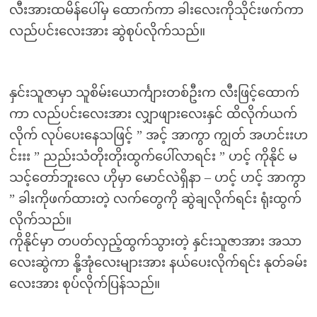
လီးအားထမိန်ပေါ်မှ ထောက်ကာ ခါးလေးကိုသိုင်းဖက်ကာ
လည်ပင်းလေးအား ဆွဲစုပ်လိုက်သည်။
နှင်းသူဇာမှာ သူစိမ်းယောင်္ကျားတစ်ဦးက လီးဖြင့်ထောက်
ကာ လည်ပင်းလေးအား လျှာဖျားလေးနှင် ထိလိုက်ယက်
လိုက် လုပ်ပေးနေသဖြင့် ” အင့် အာကွာ ကျွတ် အဟင်းးဟ
င်းးး ” ညည်းသံတိုးတိုးထွက်ပေါ်လာရင်း ” ဟင့် ကိုနိုင် မ
သင့်တော်ဘူးလေ ဟိုမှာ မောင်လဲရှိနာ – ဟင့် ဟင့် အာကွာ
” ခါးကိုဖက်ထားတဲ့ လက်တွေကို ဆွဲချလိုက်ရင်း ရုံးထွက်
လိုက်သည်။
ကိုနိုင်မှာ တပတ်လှည့်ထွက်သွားတဲ့ နှင်းသူဇာအား အသာ
လေးဆွဲကာ နို့အုံလေးများအား နယ်ပေးလိုက်ရင်း နုတ်ခမ်း
လေးအား စုပ်လိုက်ပြန်သည်။