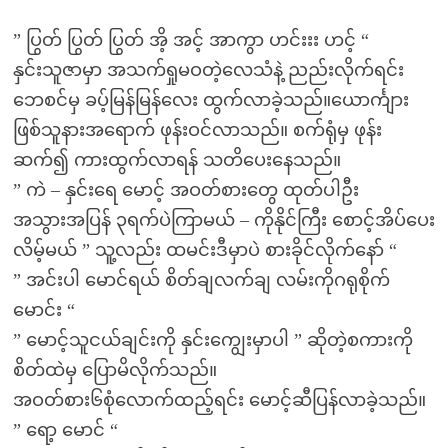
” ပြွတ် ပြွတ် ပြွတ် အိ့ အင့် အာကွာ ဟင်းးး ဟင့် “
နှင်းသူဇာမှာ အသက်ရှုမဝတဲ့လေသံနဲ့ ညည်းလိုက်ရင်း
ဘေစင်မှ ခပ့်မြန်မြန်လေး ထွက်လာခဲ့သည်။ယောင်္ကျား
ဖြစ်သူနားအရောက် ဖုန်းဝင်လာသည်။ စက်ရုံမှ ဖုန်း
ဆက်၍ ကားထွက်လာရန် သတိပေးနေသည်။
” ကဲ – နှင်းရေ မောင့် အဝတ်စားတွေ ထုတ်ပါဦး
အသွားအပြန် ၃ရက်ပဲကြာမယ် – ကိုနိုင်ကြီး စောင့်အိပ်ပေး
လိမ့်မယ် ” သူ့လည်း ထမင်းဒီမှာပဲ စားခိုင်လိုက်နော် “
” အင်းပါ မောင်ရယ် စိတ်ချလက်ချ လမ်းကိုဂရုစိုက်
မောင်း “
” မောင့်သူငယ်ချင်းကို နှင်းကျွေးမှာပါ ” ဆိုတဲ့စကားကို
စိတ်ထဲမှ ပြောမိလိုက်သည်။
အဝတ်စား၆စုံလောက်ထည့်ရင်း မောင့်ဆီပြန်လာခဲ့သည်။
” ရော့ မောင် “