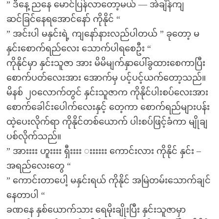
” ဒီနေ့ ညနေ မောင်ပြန်လာတော့မယ် — အဲချိန်ကျ
ဆင်ခြင်နေရအောင်နော် ကိုနိုင် “
” အင်းပါ မနှင်းရဲ့ ကျနော်နားလည်ပါတယ် ” ခုတော့ မ
နှင်းစောက်ရည်လေး သောက်ပါရစေဦး “
ကိုနိုင်မှာ နှင်းသူဇာ အား မိမိမျက်နှာပေါ်ခွထားစေကာပြီး
စောက်ပတ်လေးအား အောက်မှ ပင့်ပင့်ယက်တော့သည်။
မိနစ် ၂၀လောက်တွင် နှင်းသူဇာက ကိုနိုင်ပါးစပ်လေးအား
စောက်ခေါင်းပေါက်လေးနှင့် တေ့ကာ စောက်ရည်များပန်း
ထဲ့ပေးလိုက်ရာ ကိုနိုင်တစ်ယောက် ပါးစပ်ဖြင့်ခံကာ မျိုချ
ပစ်လိုက်သည်။
” အားးးး ဟူးးးး ရှီးးးး းးးးးး ကောင်းလား ကိုနိုင် နှင်း –
အရည်လေးတွေ “
” ကောင်းတာပေါ့ မနှင်းရယ် ကိုနိုင် အမြဲတမ်းသောက်ချင်
နေတာပါ “
ခဏနေ နှစ်ယောက်သား ရေမိုးချိုးပြီး နှင်းသူဇာမှာ