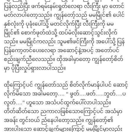
ပြန်လည်ပြီး ဖက်ရမ်းနမ်းရှုတ်လေရာ လီးကြီး မှာ တောင်
မတ်လာပါတော့သည်။ ကျွန်တော့်သည် မမမြိုင်၏ ပေါင်
နှစ်လုံးကို ပုခုံးပေါ်သို့ မတင်လိုက်ပြီး လီးကြီးကို မမ
မြိုင်၏ စောက်ဖုတ်ထဲသို့ ထပ်မံလိုးဆောင့်သွင်းလိုက်
သည်။ မမမြိုင်ကလည်း သူမ၏ဖင်ကြီးကို အပေါ်သို့ ပြန်
ပြန်ကော့တင်ပေးလေရာ အဆောင့်နဲ့အပင့် အတော်ပင်
စည်းချက်ညီလေသည်။ ထိုအခါမှာတော့ ကျွန်တော့်စိတ်
မှာ ပိုပြီးလှုပ်ရှားလာပါသည်။
ထိုကြောင့်ပင် ကျွန်တော်သည် စိတ်လိုက်မာန်ပါပင် ဆောင့်
လိုက်မိသော အခါမတော့…. “ ဖွတ်….ဖတ်…..ဘွတ်….ပ
လွတ်….” ဟူသော အသံပင်ထွက်ပေါ်လာပါသည်။
တိတ်ဆိတ်သော ညကာလဖြစ်သောကြောင့်ပင် အသံမှာ
အခန်း တွင်းဝယ် ညံနေပါတော့သည်။ ကျွန်တော့်၏
အားပါးသော ဆောင့်ချက်များကြောင့် မမမြိုင်မှာလည်း