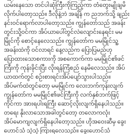
ယမ်းနေသော တင်ပါဆုံကြီးကိုကြည့်ကာ တံတွေးမျိုချမိ
လိုက်ပါတော့သည်။ ဒီလိုနဲ့ဘဲ အချိန် က ညဘက်သို့ ချည်း
နင်းဝင်ရောက်လာပါတော့သည်။ ကျွန်တော်သည် အခန်း
တွင်းသို့ဝင်ကာ အိပ်ယာပေါ်တွင်လဲလျောင်းနေရင်း မမ
မြိုင်ကို စောင့်နေလေသည်။ ကျွန်တော်က မမမြိုင်သူ့
အခန်းထဲကို ဝင်လာရင် နေ့လည်က ပြောပြမည်ဟု
ပြောထားသောစကားကို အစကောက်ကာ မမမြိုင်၏ဖင်
ကြီးကို ကုန်းခိုင်းပြီး လိုးရန်ကြံစည် နေမိလေသည်။ အိပ်
ယာထက်တွင် စဉ်းစားရင်းအိပ်ပျော်သွားပါသည်။
အိပ်မက်ထဲတွင်တော့ မမမြိုင်က လေးဘက်ကုန်းလျက်
ကျွန်တော်က မမမြိုင်၏ဖင်ကြီးကို လက်နှစ်ဘက်ဖြင့်
ကိုင်ကာ အားရပါးရကြီး ဆောင့်လိုးလျက်ရှိနေပါသည်။
တရေး နိုးလာသောအခါတွင်တော့ တလောကလုံး
အိပ်မောကျလျက်ရှိနေပါတော့သည်။ ဟိုအဝေးဆီမှ ခွေး
ဟောင်သံ သဲ့သဲ့ ကြားရလေသည်။ ခွေးဟောင်သံ