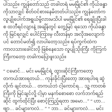
ပါသည်။ ကျွန်တော်သည် တခါတရံ မမမြိုင်၏ ကိုယ်ခန္ဓာ
ကိုသာလျှင် စိတ်ဝင်စားနေမိတတ်ပါသည်။ ကျွန်တော်က
လူပျိုပေါက်အရွယ်မို့လားမသိပါ မမမြိုင်၏ ရေချိုးပြီးခါ
စ ထဘီရင်လျားနဲ့ အချိန်တွင် တွေ့မြင် ရသော ကိုယ်ခန္ဓာ
ကို မြင်ရလျှင် ပေါင်ကြားမှ လီးတန်မှာ အလိုအလျောက်
ပင် တောင်မတ်၍ လာပါတော့သည်။ ရပ်ကွက်ထဲက
ကာလသားခေါင်းလို ဖြစ်နေသော လူပျိုသိုးကြီး ကိုကြက်
ကြီးကတော့ တခါကပြောဖူးသည်။
“ ငမောင်… မင်း မမမြိုင်ရဲ့ ထွားဆိုင်ကြီးကတော့
တကယ်အားရတယ်… ကုန်းခိုင်းပြီးတော့ အားရပါးရ ဆွဲ
လိုက် ချင်တယ်… တကယ်ဘဲ ငါ့ကောင်ရ… သူ့ ကာတစ်
ကြီးကို မြင်ချင်လို့ ငါ့မှာ မနက်စောစော လက်ဘက်ရည်
ဆိုင် ထွက်ထိုင်ပြီး စောင့်ကြည့်ရတာ အမော…” “ ဟာ…
ဗျာ… ခင်များကလဲ… ” “ ဘာ… ခင်များကလဲ….. မင်း