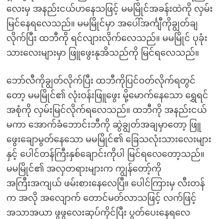
လေးမှ အနည်းငယ်ဟနေသဖြင့် မမမြိုင်အခန်းထဲကို လှမ်း
မြင်နေရလေသည်။ မမမြိုင်မှာ အပေါ်အင်္ကျီကိုချွတ်ချ
လိုက်ပြီး ထဘီကို ရင်လျားလိုက်လေသည်။ မမမြိုင် ပုခုံး
သားလေးများမှာ ဖြူဖွေးနုအိသည်ကို မြင်ရလေသည်။
ဘော်လီကိုချွတ်လိုက်ပြီး ထဘီကိုပြင်ဝတ်လိုက်ရတွင်
တော့ မမမြိုင်၏ လုံးဝန်းဖြူဖွေး မို့မောက်နေသော ရွှေရင်
အစုံကို လှမ်းမြင်လိုက်ရလေသည်။ ထဘီကို အနည်းငယ်
မကာ အောက်ခံဘောင်းဘီကို ဆွဲချွတ်အချမှာတော့ ဖြူ
ဖွေးချောမွတ်နေသော မမမြိုင်၏ ခြေသလုံးသားလေးများ
နှင့် ပေါင်တန်ကြီးနှစ်ချောင်းကိုပါ မြင်ရလေတော့သည်။
မမမြိုင်၏ အလှတရားများက ကျွန်တော့်ကို
အကြီးအကျယ် ဖမ်းစားနေလေပြီ။ ပေါင်ကြားမှ လီးတန်
က အလို အလျောက် တောင်မတ်လာသဖြင့် လက်ဖြင့်
အသာအယာ ဖွဖွလေးဆုပ်ကိုင်ပြီး ပွတ်ပေးနေရလေ