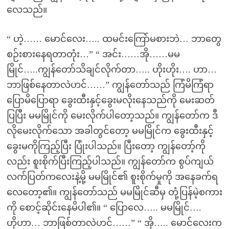
လေသည်။
“ ဟဲ့…… မောင်လေး….. ထမင်းကြော်မစားဘဲ… ဘာတွေ
စဉ်းစားနေရတာတုံး…” “ အင်း……အို……မမ
မြိုင်…..ကျွန်တော်သိချင်လိုက်တာ….. ဟိုးဟိုး…. ဟာ…
ဘာဖြစ်နေတာလဲဟင်……” ကျွန်တော်သည် ကြံမိကြံရာ
ပြောမိပြောရာ ခွေးထီးနှင့်ခွေးမလိုးနေသည်ကို မေးဆတ်
ပြပြီး မမမြိုင်ကို မေးလိုက်ပါတော့သည်။ ကျွန်တော်က ဒီ
လိုမေးလိုက်သော အခါတွင်တော့ မမမြိုင်က ခွေးထီးနှင့်
ခွေးမကိုကြည့်ပြီး ပြုံးပါသည်။ ပြီးတော့ ကျွန်တော့်ကို
လည်း စူးစိုက်ပြီးကြည့်ပါသည်။ ကျွန်တော်က စွပ်ကျယ်
လက်ပြတ်ကလေးနဲ့မို့ မမမြိုင်၏ စူးစိုက်မှုကို အနေခက်ရ
လေတော့၏။ ကျွန်တော်သည် မမမြိုင်ဆီမှ တုံ့ပြန်မဲ့စကား
ကို စောင့်ဆိုင်းနေမိပါ၏။ “ ပြောလေ….. မမမြိုင်….
ဟိုဟာ… ဘာဖြစ်တာလဲဟင်……” “ အို….. မောင်လေးက