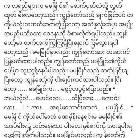
က လရည်များက မမမြိုင်၏ စောက်ဖုတ်ထဲသို့ လွှတ်
ထုတ် မိလေတော့သည်။ ကျွန်တော်သည် ချက်ခြင်းပင် တ
ကိုယ်လုံးတဆတ်ဆတ်တုံပြီးတော့ အသဲနှလုံးထဲမှာ အမျိုး
အမည်မသိသော ဝေဒနာကို ခံစားလိုက်ရပါသည်။ ကျွန်
တော့်မှာ တက်တက်ကြွကြွရှိပြီးနောက် ငြိမ်သွားရပါ
တော့သည်။ မမမြိုင်မှာလည်း ကျွန်တော်အား တအားပင်
ပြန်ဖက်ထားပါသည်။ ကျွန်တော်သည် မမမြိုင်၏ကိုယ်
ပေါ်မှာ လူးလွန့်နေမိပါသည်။ မမမြိုင်သည် သက်ပြင်းချ
ပြီးတော့ ကျွန်တော့်ကို ပါးချင်းကပ်ထားပါသည်။ ပြီး
တော့…… မမမြိုင်က…. မပွင့်တပွင့်ပြောသည်။ “
ဘယ်လိုလဲ….မောင်လေး……သိပြီလား…..ကောင်း
လား…..” “ အား…..အရမ်းကောင်းတာဘဲ…..မမမြိုင်….”
မမမြိုင် ကိုယ်ပေါ်မှာဘဲ ခဏမှိန်းနေရင်းမှ မမမြိုင်၏
သနပ်ခါးရနံ့ သင်းနေသော ပါးလေးနှစ်ဖက်ကို အားရပါးရ
မွှေးကြူလိုက်ပါသည်။ မမမြိုင်မှာလည်း ကျွန်တော့်ကို