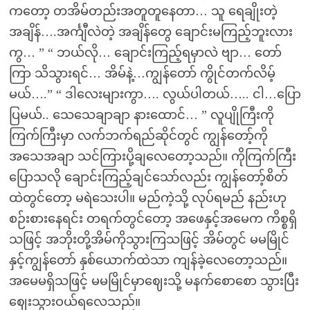
ကတော့ တအိမ်တည်းအတူတူနေတာ… သူ ရေချိုးတဲ့
အချိန်….အင်္ကျီလဲတဲ့ အချိန်တွေ ချောင်းမကြည့်ဘူးလား
ကွ… ” “ ဘယ်လို… ချောင်းကြည့်ရမှာလဲ ဗျာ… တော်
ကြာ သိသွားရင်… အိမ်နဲ့…ကျွန်တော် ကွိုင်တက်လိမ့်
မယ်….” “ ဒါလေးများကွာ…. လွယ်ပါတယ်….. ငါ…ပြော
ပြမယ်.. သေသေချာချာ နားထောင်… ” လူပျိုကြီးကို
ကြက်ကြီးမှာ လက်ဘက်ရည်ဆိုင်တွင် ကျွန်တော့်ကို
အသေအချာ သင်ကြားပို့ချလေတော့သည်။ ကိုကြက်ကြီး
ပြောသလို ချောင်းကြည့်ချင်သော်လည်း ကျွန်တော့်စိတ်
ထဲတွင်တော့ မရဲသေးပါ။ မည်ကဲ့သို့ လုပ်ရမည် နည်းဟု
စဉ်းစားနေရင်း တရက်တွင်တော့ အဖေနှင့်အမေက ကိစ္စရှိ
သဖြင့် အဘိုးတို့အိမ်ကိုသွားကြသဖြင့် အိမ်တွင် မမမြိုင်
နှင့်ကျွန်တော် နှစ်ယောက်ထဲသာ ကျန်ခဲ့လေတော့သည်။
အမေမရှိသဖြင့် မမမြိုင်မှာဈေးသို့ မနက်စောစော သွားပြီး
ဈေးသွားဝယ်ရလေသည်။