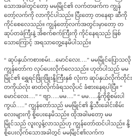
သောအခါတွင်တော့ မမမြိုင်၏ လက်တဖက်က ကျွန်
တော့်လက်ကို လာကိုင်ပါသည်။ ပြီးတော့ တနေရာ ဆီကို
ကိုင်စေလေသည်။ ကျွန်တော့်လက်အတွင်းမှာတော့ တ
ဆုပ်တခဲကြီးနဲ့ အိစက်စက်ကြီးကို ကိုင်နေရသည် ဖြစ်
သောကြောင့် အရသာတွေ့နေမိပါသည်။
“ ဆုပ်နှယ်ကစားစမ်း…မောင်လေး….” မမမြိုင်ပြောသလို
ကျွန်တော်က လုပ်ပေးလိုက်လေသည်။ ဟုတ်ပါသည် မမ
မြိုင်၏ ရွှေရင်ဖြိုးဖြိုးနို့ကြီးနှစ် လုံးက ဆုပ်နှယ်လိုက်တိုင်း
တကိုယ်လုံး ဓာတ်လိုက်ခံရသလိုပင် ခံစားနေရပါပြီ။ “
မောင်လေး….” “ ဗျာ…..မမ….” “ မမ…..နို့ကိုစို့စမ်းပါ
ကွယ်…..” ကျွန်တော်သည် မမမြိုင်၏ နို့သီးခေါင်းစိမ်း
လေးများကို စို့ပေးနေမိသည်။ ထိုအခါမတော့ မမ
မြိုင်သည် လူးလွန့်လာသည်ဟု ကျွန်တော်ထင်ပါသည်။ နို့
စို့ပေးလိုက်သောအခါတွင် မမမြိုင်၏လက်က