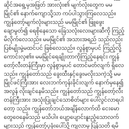
ဆိုင်အရှေ့မှအဖြတ် အားလုံး၏ မျက်လုံးတွေက မမ
မြိုင်၏ နောက်ကျောသို့သာ ကပ်ပါသွားကြလေသည်။
ကျွန်တော့်မျက်လုံးများသည် မမမြိုင်၏ ဖြူဖွေး
ချောမွတ်၍ ရေစိုနေသော ခြေသလုံးလေးများဆီကို ကြည့်
မိလိုက်လေသည်။ မမမြိုင်၏ အသားအရည် သည်လည်း
ပြစ်မျိုးမှဲ့မထင်ပင် ဖြစ်လေသည်။ လွန်စွာမှပင် ကြည့်လို့
ကောင်းလှ၏။ မမမြိုင်ရေချိုးတာကိုကြည့်နေရင်း ကျွန်
တော့်လီးတန်ကြီးမှာ လွန်စွာမှပင် တောင်မတ်လျက် ရှိလေ
သည်။ ကျွန်တော်သည် ခွေးထီးနှင့်ခွေးမလိုးသကဲ့သို့ မမ
မြိုင်ဖင်ကြီးအား လေးဘက်ကုန်းခိုင်းလျက် နောက်မှနေ၍
အလွန် လိုးချင်နေမိသည်။ ကျွန်တော်သည် ကျွန်တော့်လီး
တန်ကြီးအား အသုံးပြုချင်သောစိတ်များ ပေါ်လွင်လာရပါ
တော့ သည်။ ကျွန်တော်ဘယ်အချိန်လောက်ထိ ငေးမော
တွေဝေနေမိသည် မသိပါ။ ပျော့ပျောင်းနူးညံ့သောလက်
များသည် ကျွန်တော့်ပုခုံးပေါ်သို့ ကျလာမှ ပြန်သတိ ရမိ