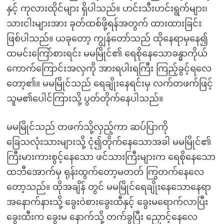
နှင့် ကုလားထိုင်များ ရှိပါသည်။ ဟင်းသီးဟင်းရွက်များ၊
သားငါးများအား ခုတ်ထစ်ဖို့ရန်အတွက် ထားထားခြင်း
ဖြစ်ပါသည်။ ယခုတော့ ကျွန်တော်သည် ထိုနေရာမှနေ၍
ထမင်းကြော်စားရင်း မမမြိုင်၏ ရေစိုနေသောခန္ဓာကိုယ်
ကောက်ကြောင်းအလှကို အားရပါးရကြီး ကြည့်ခွင့်ရလေ
တော့၏။ မမမြိုင်သည် ရေချိုးနေရင်းမှ လက်တဖက်ဖြင့်
သူမ၏ပေါင်ကြားသို့ ပွတ်တိုက်နေပါသည်။
မမမြိုင်သည် တဖက်သို့လှည့်ကာ ဆပ်ပြာကို
ခြေသလုံးသားများသို့ ငုံ၍တိုက်နေသောအခါ မမမြိုင်၏
ကြီးမားကားစွင့်နေသော ဖင်သားကြီးများက ရေစိုနေသော
ထဘီအောက်မှ ရုန်းထွက်တော့မတတ် ကြွတက်နေလေ
တော့သည်။ ထိုအချိန် တွင် မမမြိုင်ရေချိုးနေသောနေရာ
အနောက်နားသို့ ခွေးဝဲစားခွေးထီနှင့် ခွေးမရောက်လာပြီး
ခွေးထီးက ခွေးမ နောက်သို့ တက်ခွပြီး ညှောင့်နေလေ