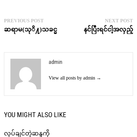
Post
Previous
N
PREVIOUS POST
NEXT POST
post:
p
ဆရာမ(သုိ႔)သခင္မ
နင်ပြီးရင်ငါ့အလှည့်
navigation
admin
View all posts by admin →
YOU MIGHT ALSO LIKE
လုပ်ချင်တဲ့ဆန္ဒကို