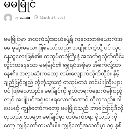
မမမြိုင်
by
admin
March 24, 2021
မမမြိုင်မှာ အသက်သုံးဆယ်ခန့်ရှိ ကလေးတစ်ယောက်အ
မေ မုဆိုးမလေး ဖြစ်သော်လည်း အပျိုစင်ကဲ့သို့ ပင် လှပ
နေသူလေးဖြစ်၏။ တဆုပ်တခဲကြီးနဲ့ အသက်ရှုလိုက်တိုင်း
လှိုင်းထနေသော မမမြိုင်၏ ရွှေရင်အစုံမှာ အိစက်လို့သာ
နေ၏။ အလှပဆုံးကတော့ လမ်းလျှောက်လိုက်တိုင်း နိမ့်
ချည်မြင့်ချည် တုံတုံသွားတဲ့ တဆုပ်တခဲ တင်ပါးကြီးများ
ပင် ဖြစ်လေသည်။ မမမြိုင်ကို ရုတ်တရက်နောက်မှကြည့်
လျင် အပျိုပင်အရှုံးပေးရလောက်အောင် ကိုလှသည်။ ဒါ
ပေမယ့် ကျွန်တော်ကတော့ မမမြိုင်သည် ဘာကြောင့်ဒီလို
လှသည်၊ ဘာများ မမမြိုင်မှာ တပ်မက်စရာ ရှိသည် ကို
တော့ ကျွန်တော်ကမသိပါ။ ကျွန်တော့်အသက်မှာ ၁၇ နှစ်