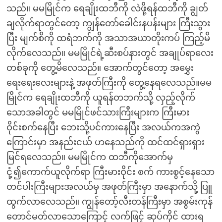
သည်။ မမမြိုင်က ရေချိုးထဘီကို လဲဖို့ရန်ထဘီကို ချွတ်
ချလိုက်ရာတွင်တော့ ကျွန်တော်ခေါင်းနပန်းများ ကြီးသွား
ပြီး မျက်စိကို ထရံဘက်ကို အသာအယာတိုးကပ် ကြည့်မိ
လိုက်လေသည်။ မမမြိုင်ရဲ့ဆီးစပ်နားတွင် အချုပ်ရာလေး
တစ်ခုကို တွေ့မိလေသည်။ အောက်တွင်တော့ အမွှေး
ရေးရေးလေးများနဲ့ အဖုတ်ကြီးကို တွေ့နေရလေသည်။မမ
မြိုင်က ရေချိုးထဘီကို ယူရန်တဘက်သို့ လှည့်လိုက်
သောအခါတွင် မမမြိုင်ဖင်သားကြီးများက ကြီးမား
ဝိုင်းစက်နေပြီး ဘေးသို့ပင်ကားနေပြီး အလယ်ကအကွဲ
ကြောင်းမှာ အနည်းငယ် ဟနေသည်ကို ထင်ထင်ရှားရှား
မြင်ရလေသည်။ မမမြိုင်က ထဘီကိုအောက်မှ
ငုံ့၍ကောက်ယူလိုက်ရာ ကြီးမားဝိုင်း စက် ကားစွင့်နေသော
တင်ပါးကြီးများအလယ်မှ အဖုတ်ကြီးမှာ အနောက်သို့ ပြူ
ထွက်လာလေသည်။ ကျွန်တော့်လီးတန်ကြီးမှာ အစွမ်းကုန်
တောင်မတ်လာသောကြောင့် လက်ဖြင့် ဆုပ်ကိုင် ထားရ