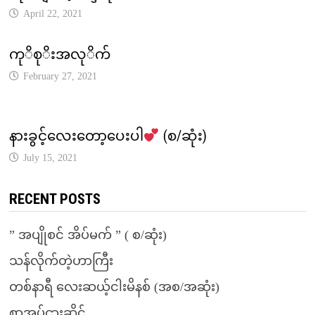
April 22, 2021
ကုိစုိးအလုိက်
February 27, 2021
နားခွင့်လေးတော့ပေးပါ
(စ/ဆုံး)
July 15, 2021
RECENT POSTS
” အပျိုစင် အိပ်မက် ” ( စ/ဆုံး)
သန်လိုက်တဲ့ဟာကြီး
တစ်နာရီ လေးဆယ့်ငါးမိနစ် (အစ/အဆုံး)
စာအုပ်ငှားဆိုင်