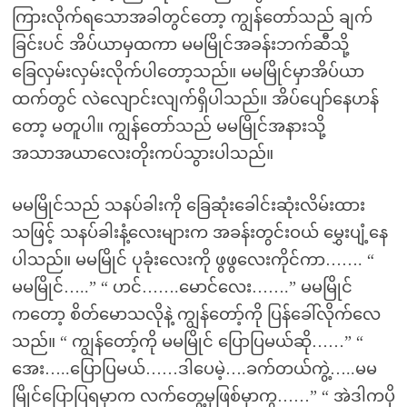
ကြားလိုက်ရသောအခါတွင်တော့ ကျွန်တော်သည် ချက်
ခြင်းပင် အိပ်ယာမှထကာ မမမြိုင်အခန်းဘက်ဆီသို့
ခြေလှမ်းလှမ်းလိုက်ပါတော့သည်။ မမမြိုင်မှာအိပ်ယာ
ထက်တွင် လဲလျောင်းလျက်ရှိပါသည်။ အိပ်ပျော်နေဟန်
တော့ မတူပါ။ ကျွန်တော်သည် မမမြိုင်အနားသို့
အသာအယာလေးတိုးကပ်သွားပါသည်။
မမမြိုင်သည် သနပ်ခါးကို ခြေဆုံးခေါင်းဆုံးလိမ်းထား
သဖြင့် သနပ်ခါးနံ့လေးများက အခန်းတွင်းဝယ် မွှေးပျံ့နေ
ပါသည်။ မမမြိုင် ပုခုံးလေးကို ဖွဖွလေးကိုင်ကာ……. “
မမမြိုင်…..” “ ဟင်…….မောင်လေး…….” မမမြိုင်
ကတော့ စိတ်မောသလိုနဲ့ ကျွန်တော့်ကို ပြန်ခေါ်လိုက်လေ
သည်။ “ ကျွန်တော့်ကို မမမြိုင် ပြောပြမယ်ဆို……” “
အေး…..ပြောပြမယ်……ဒါပေမဲ့….ခက်တယ်ကွဲ့…..မမ
မြိုင်ပြောပြရမှာက လက်တွေ့မှဖြစ်မှာကွ……” “ အဲဒါကပို