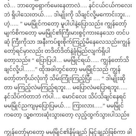
လဲ… ဘာတွေရှောက်မေးနေတာလဲ…. နင်ငယ်ငယ်ကလေး
ဘဲ ရှိပါသေးတယ်….. ဒါမျိုးကို သိချင်လို့မကောင်းဘူး…
ဟဲ့….. ” မမမြိုင်ကတော့ မူပါပါနဲ့ပြောသည်။ ကျွန်တော့်
မျက်စိကတော့ မမမြိုင်၏ကြီးမားစွင့်ကားနေသော တင်ပ
ဆုံ ကြီးကိုသာ အနီးကပ်စူးစိုက်ကြည့်မိနေလေသည်။ကျွန်
တော့်ရင်မှာလည်း တဒိတ်ဒိတ်နဲ့ခုံမြည်လျက်ရှိပါ
တော့သည်။ “ ပြောပြပါ… မမမြိုင်ရယ်….. ကျွန်တော်သိ
ချင်လို့ပါ……” ထိုအခါတွင်တော့ မမမြိုင်သည် ကျွန်
တော့်တကိုယ်လုံးကို သိမ်းကြုံးကြည့်ပြီး …. “ ဒါမျိုးဆို
တာ မကြည့်လဲမကြည့်ရဘူး… မပြောလဲမပြောရဘူး…..
နင်သိပ်ကဲတာဘဲ ကဲပါ…. မောင်လေး သိပ်သိချင်နေရင်
မမမြိုင်ညကျမှပြောပြမယ်…. ကြားလား…..” မမမြိုင်
ကတော့ သူ့စကားဆုံးသွားတော့ လှည့်ထွက်သွားပါသည်။
ကျွန်တော့်မှာတော့ မမမြိုင်၏နိမ့်ချည် မြင့်ချည်ဖြစ်ကာ ခါ