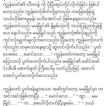
ကျွန်တော်၏ လီးတန် ကို ပိုပြီးဆုပ်ကိုင်လိုက်ခြင်း ဖြစ်ပါ
တော့သည်။ ကျွန်တော့်စိတ်တို့မှာလည်း တဖြေးဖြေးနဲ့
ဘယ်လိုခံစားမှုမှန်း မသိအောင်ပင် ဖြစ်နေရလေသည်။
ကျွန်တော်သည် မမမြိုင်၏ နို့နှစ်လုံးကို ဘယ်ပြန်ညာပြန်စို့
ပေး နေပါသည်။ မမမြိုင်သည် ကျွန်တော့်၏လုံချည်ကို
ကွင်းလုံးချွတ်ချလိုက်လေသည်။ ပြီးတော့ ကျွန်တော့်လက်
ကိုလည်း တခုသောနေရာသို့ ဆွဲတင်လိုက်ပါသည်။ “ ပွတ်
ပေးစမ်း…..မောင်လေး……” ကျွန်တော်ကတော့ မမမြိုင်
ပြောသလို ပွတ်ပေးလိုက်ပါသည်။ မမမြိုင်၏ ဖေါင်းဖေါ
င်းအိအိ စောက်ဖုတ် ကြီးပေါ်မှ လက်ညိုးဖြင့် အထက်
အောင်ပွတ်ပေးလိုက်လေသည်။
ကျွန်တော် ပွတ်ဖန်များသော အခါတွင်တော့ မမမြိုင်မှာ တ
အင်းအင်းဖြစ်လာပြီး…. “ မောင်လေး….” “ ဗျာ…..မမ
မြိုင်…..” “ ကဲ…အပေါ်ကိုတက်ပြီးခွစမ်း….” “ ဘယ်