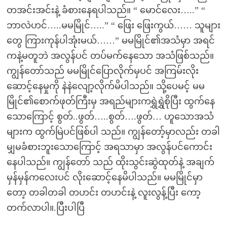
တအင်းအင်းနဲ့ ခံစားနေရပါသည်။ “ မောင်လေး…..” “
ဘာလဲဟင်…..မမမြိုင်…..” “ ဖြေး ဖြေးကွယ်…… သူများ
တွေ ကြားကုန်ပါအုံးမယ်……” မမမြိုင်၏အသံမှာ အရင်
ကနဲ့မတူဘဲ အလွန်ပင် တပ်မက်နေသော အသံဖြစ်သည်။
ကျွန်တော်သည် မမမြိုင်ပြောလိုက်မှပင် အကြမ်းလိုး
ဆောင့်နေမှုကို နဲနဲလျော့လိုက်မိပါသည်။ သို့ပေမင့် မမ
မြိုင်၏စောက်ဖုတ်ကြီးမှ အရည်များကရွှဲရွှဲစိုပြီး ထွက်နေ
သောကြောင့် စွတ်..ဖွတ်…..စွတ်….ဖွတ်… ဟူသောအသံ
များက ထွက်မြဲပင်ဖြစ်ပါ သည်။ ကျွန်တော့်မှာလည်း တခါ
မျှမခံစားဘူးသောကြောင့် အရသာမှာ အလွန်ပင်ကောင်း
နေပါသည်။ ကျွန်တော် သည် ထိုးသွင်းဆွဲထုတ်နဲ့ အချက်
မှန်မှန်ကလေးပင် လိုးဆောင့်နေမိပါသည်။ မမမြိုင်မှာ
တော့ တခါတခါ တဟင်း တဟင်းနဲ့ လူးလွန့်ပြီး ကော့
တက်လာပါ။.ပြီးပါပြီ