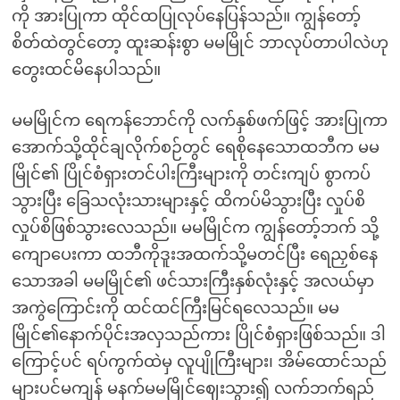
ကို အားပြုကာ ထိုင်ထပြုလုပ်နေပြန်သည်။ ကျွန်တော့်
စိတ်ထဲတွင်တော့ ထူးဆန်းစွာ မမမြိုင် ဘာလုပ်တာပါလဲဟု
တွေးထင်မိနေပါသည်။
မမမြိုင်က ရေကန်ဘောင်ကို လက်နှစ်ဖက်ဖြင့် အားပြုကာ
အောက်သို့ထိုင်ချလိုက်စဉ်တွင် ရေစိုနေသောထဘီက မမ
မြိုင်၏ ပြိုင်စံရှားတင်ပါးကြီးများကို တင်းကျပ် စွာကပ်
သွားပြီး ခြေသလုံးသားများနှင့် ထိကပ်မိသွားပြီး လှုပ်စိ
လှုပ်စိဖြစ်သွားလေသည်။ မမမြိုင်က ကျွန်တော့်ဘက် သို့
ကျောပေးကာ ထဘီကိုဒူးအထက်သို့မတင်ပြီး ရေညှစ်နေ
သောအခါ မမမြိုင်၏ ဖင်သားကြီးနှစ်လုံးနှင့် အလယ်မှာ
အကွဲကြောင်းကို ထင်ထင်ကြီးမြင်ရလေသည်။ မမ
မြိုင်၏နောက်ပိုင်းအလှသည်ကား ပြိုင်စံရှားဖြစ်သည်။ ဒါ
ကြောင့်ပင် ရပ်ကွက်ထဲမှ လူပျိုကြီးများ၊ အိမ်ထောင်သည်
များပင်မကျန် မနက်မမမြိုင်ဈေးသွား၍ လက်ဘက်ရည်