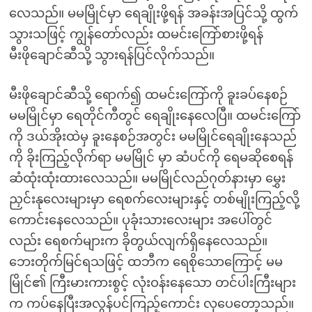
လေသည်။ မမမြိုင်မှာ ရေချိုးဖို့ရန် အခန်းအပြင်သို့ ထွက်
သွားသဖြင့် ကျွန်တော်လည်း ထမင်းကြော်စားဖို့ရန်
မီးဖိုချောင်ဆီသို့ သွားရန်ပြင်လိုက်သည်။
မီးဖိုချောင်ဆီသို့ ရောက်၍ ထမင်းကြော်ကို ခူးခပ်နေစဉ်
မမမြိုင်မှာ ရေတိုင်ကီတွင် ရေချိုးနေလေပြီ။ ထမင်းကြော်
ကို ဒယ်အိုးထဲမှ ခူးနေစဉ်အတွင်း မမမြိုင်ရေချိုးနေသည်
ကို ခိုးကြည့်လိုက်ရာ မမမြိုင် မှာ ဆံပင်ကို ရေမဆိုစေရန်
ဆံထုံးထုံးထားလေသည်။ မမမြိုင်လည်ဂုတ်နားမှာ မွှေး
ညှင်းနုလေးများမှာ ရေစက်လေးများနှင့် တစ်မျိုးကြည့်လို့
ကောင်းနေလေသည်။ ပုခုံးသားလေးများ အပေါ်တွင်
လည်း ရေစက်များက ခိုတွယ်လျက်ရှိနေလေသည်။
ဘေးတိုက်မြင်ရသဖြင့် ထဘီက ရေစိုသောကြောင့် မမ
မြိုင်၏ ကြီးမားကားစွင့် လုံးဝန်းနေသော တင်ပါးကြီးများ
က ကပ်နေပြီးအလွန်ပင်ကြည့်ကောင်း လှပေတော့သည်။