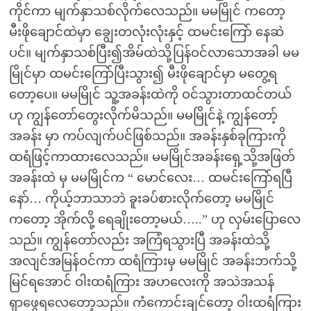
ကိုင်ကာ မျက်နှာသစ်လိုက်လေသည်။ မမမြိုင် ကတော့
မီးဖိုချောင်ထဲမှာ ချွေးတလုံးလုံးနှင့် ထမင်းကြော် နေဆဲ
ပင်။ မျက်နှာသစ်ပြီး၍အိမ်ထဲသို့ပြန်ဝင်လာသောအခါ မမ
မြိုင်မှာ ထမင်းကြော်ပြီးသွား၍ မီးဖိုချောင်မှာ မတွေ့ရ
တော့ပေ။ မမမြိုင် သူ့အခန်းထဲကို ဝင်သွားတာထင်တယ်
ဟု ကျွန်တော်တွေးလိုက်မိသည်။ မမမြိုင်နဲ့ ကျွန်တော့်
အခန်း မှာ ကပ်လျက်ပင်ဖြစ်သည်။ အခန်းနှစ်ခုကြားကို
ထရံဖြင့်ကာထားလေသည်။ မမမြိုင်အခန်းရှေ့သို့အဖြတ်
အခန်းထဲ မှ မမမြိုင်က “ မောင်လေး… ထမင်းကြော်ရပြီ
နော်… ကိုယ့်ဘာသာဘဲ ခူးခပ်စားလိုက်တော့ မမမြိုင်
ကတော့ အိုက်လို့ ရေချိုးတော့မယ်…..” ဟု လှမ်းပြောလေ
သည်။ ကျွန်တော်လည်း အကြံရသွားပြီ အခန်းထဲသို့
အလျင်အမြန်ဝင်ကာ ထရံကြားမှ မမမြိုင် အခန်းဘက်သို့
မြင်ရအောင် ဝါးထရံကြား အဟလေးကို အသဲအသန်
ရှာဖွေရလေတော့သည်။ ကံကောင်းချင်တော့ ဝါးထရံကြား