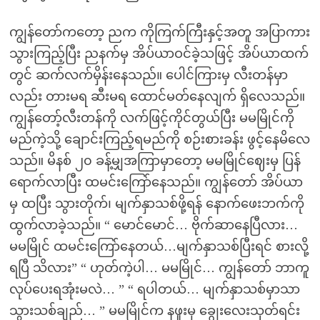
ကျွန်တော်ကတော့ ညက ကိုကြက်ကြီးနှင့်အတူ အပြာကား
သွားကြည့်ပြီး ညနက်မှ အိပ်ယာဝင်ခဲ့သဖြင့် အိပ်ယာထက်
တွင် ဆက်လက်မှိန်းနေသည်။ ပေါင်ကြားမှ လီးတန်မှာ
လည်း တားမရ ဆီးမရ ထောင်မတ်နေလျက် ရှိလေသည်။
ကျွန်တော့်လီးတန်ကို လက်ဖြင့်ကိုင်တွယ်ပြီး မမမြိုင်ကို
မည်ကဲ့သို့ ချောင်းကြည့်ရမည်ကို စဉ်းစားခန်း ဖွင့်နေမိလေ
သည်။ မိနစ် ၂၀ ခန့်မျှအကြာမှာတော့ မမမြိုင်ဈေးမှ ပြန်
ရောက်လာပြီး ထမင်းကြော်နေသည်။ ကျွန်တော် အိပ်ယာ
မှ ထပြီး သွားတိုက်၊ မျက်နှာသစ်ဖို့ရန် နောက်ဖေးဘက်ကို
ထွက်လာခဲ့သည်။ “ မောင်မောင်… ဗိုက်ဆာနေပြီလား…
မမမြိုင် ထမင်းကြော်နေတယ်…မျက်နှာသစ်ပြီးရင် စားလို့
ရပြီ သိလား” “ ဟုတ်ကဲ့ပါ… မမမြိုင်… ကျွန်တော် ဘာကူ
လုပ်ပေးရအုံးမလဲ… ” “ ရပါတယ်… မျက်နှာသစ်မှာသာ
သွားသစ်ချည်… ” မမမြိုင်က နဖူးမှ ချွေးလေးသုတ်ရင်း