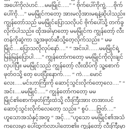
အပေါ်ကိုလဲဟင်….မမမြိုင်…..” “ ဗိုက်ပေါ်ကိုကွဲ့…..ဗိုက်
ပေါ်ကို….” မမမြိုင်ကတော့ အားမလိုအားမရနဲ့ဆိုပါသည်။
ကျွန်တော်သည် မမမြိုင်ပြောသလိုပင် ဗိုက်ပေါ်သို့ တက်ခွ
လိုက်ပါသည်။ ထိုအခါမှာတော့ မမမြိုင်က ကျွန်တော့် လီး
တန်ကိုဆွဲကာ သူ့အဖုတ်ဆီသို့တေ့လိုက်သည်။ “ မမ
မြိုင်….ပြောသလိုလုပ်နော်….” “ အင်းပါ……မမမြိုင်ရဲ့
မြန်မြန်ပြောပါ…..” ကျွန်တော်ကတော့ မမမြိုင်ကိုလိုးချင်
လှပါပြီ။ မမမြိုင်သည် ကျွန်တော့် လီးထိပ်ကို သူ့စောက်
ဖုတ်ဝသို့ တေ့ ပေးပြီးနောက်….. “ ကဲ…..မောင်
လေး…..မင်းဟာကြီးကို ဆောင့်သွင်းလိုက်တော့လေ….” “
အင်း….မမမြိုင်…..” ကျွန်တော်ကတော့ မမ
မြိုင်၏စောက်ဖုတ်ကြီးထဲသို့ လီးကြီးအား တအားပင်
ဆောင့်သွင်းလိုက်လေတော့ သည်။ “ စွပ်…..ဗြွတ်….”
ဟူသောအသံနှင့်အတူ “ အင့်….”ဟူသော မမမြိုင်၏အသံ
ကလေးမှာ ပေါ်ထွက်လာပါတော၏။ ကျွန်တော့် လီးကြီးမှာ