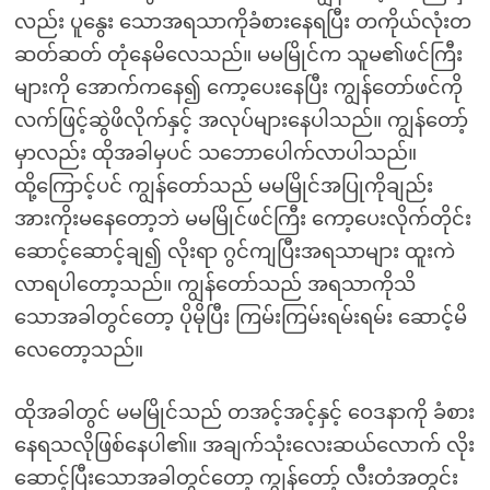
လည်း ပူနွေး သောအရသာကိုခံစားနေရပြီး တကိုယ်လုံးတ
ဆတ်ဆတ် တုံနေမိလေသည်။ မမမြိုင်က သူမ၏ဖင်ကြီး
များကို အောက်ကနေ၍ ကော့ပေးနေပြီး ကျွန်တော်ဖင်ကို
လက်ဖြင့်ဆွဲဖိလိုက်နှင့် အလုပ်များနေပါသည်။ ကျွန်တော့်
မှာလည်း ထိုအခါမှပင် သဘောပေါက်လာပါသည်။
ထို့ကြောင့်ပင် ကျွန်တော်သည် မမမြိုင်အပြုကိုချည်း
အားကိုးမနေတော့ဘဲ မမမြိုင်ဖင်ကြီး ကော့ပေးလိုက်တိုင်း
ဆောင့်ဆောင့်ချ၍ လိုးရာ ဂွင်ကျပြီးအရသာများ ထူးကဲ
လာရပါတော့သည်။ ကျွန်တော်သည် အရသာကိုသိ
သောအခါတွင်တော့ ပိုမိုပြီး ကြမ်းကြမ်းရမ်းရမ်း ဆောင့်မိ
လေတော့သည်။
ထိုအခါတွင် မမမြိုင်သည် တအင့်အင့်နှင့် ဝေဒနာကို ခံစား
နေရသလိုဖြစ်နေပါ၏။ အချက်သုံးလေးဆယ်လောက် လိုး
ဆောင့်ပြီးသောအခါတွင်တော့ ကျွန်တော့် လီးတံအတွင်း