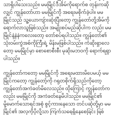
သာရှိပါသေးသည်။ မမမြိုင်ဒီအိမ်ကိုရောက်စ တုန်းကဆို
လျှင် ကျွန်တော်ဟာ မမမြိုင်ကို အရေးမစိုက်ခဲ့ပါ။ မမ
မြိုင်သည် သူ့ယောကျ်ားဆုံးပြီးတော့ ကျွန်တော်တို့အိမ်ကို
ရောက်လာသူဖြစ်သည်။ အမျိုးစပ်မည်ဆိုပါက လည်း မမ
မြိုင်နဲ့နဲနဲကလေးတော့ တော်စပ်ရပါသည်။ ကျွန်တော်၏
သုံးဝမ်းကွဲအစ်ကိုကြီးရဲ့ မိန်းမဖြစ်ပါသည်။ ကံဆိုးရှာလေ
တော့ မမမြိုင်မှာ စောစောစီးစီး မုဆိုးမဘဝကို ရောက်ရရှာ
ပါသည်။
ကျွန်တော်ကတော့ မမမြိုင်ကို အရေးမထားမိပေမယ့် မမ
မြိုင်ကတော့ ကျွန်တော့်ကို ဂရုတစိုက်ရှိသည်ကိုတော့
ကျွန်တော်အကဲခတ်မိလေသည်။ ထိုကြောင့် ကျွန်တော်က
လည်း မမမြိုင်ကို အကဲခတ်နေမိပါသည်။ မမမြိုင်၏
မို့မောက်သောရင်အစုံ စွင့်ကားနေသော တင်ပဆုံတို့မှာ မမ
မြိုင်၏ အလှကိုပိုလို့သာ ကြက်သရေရှိနေစေခြင်း ဖြစ်