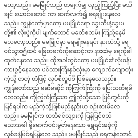
တော့သည်။ မမမြိုင်သည် တချက်မျှ လှည့်ကြည့်ပြီး မသိ
ချင် ယောင်ဆောင် ကာ ဆက်လက်၍ ရေချိုးနေလေ
သည်။ ကျွန်တော့်မှာတော့ မမမြိုင်ရော ခွေးထီးနဲ့ခွေးမ
တို့၏ လိုးပွဲကိုပါ မျက်တောင် မခတ်စတမ်း ကြည့်နေမိ
လေတော့သည်။ မမမြိုင်မှာ ရေချိုးနေရင်း နားထဲသို့ ရေ
ဝင်သွား၍ထင် ခြေတဖက်ကိုဆောင့်ကာ နားထဲမှ ရေကိုခါ
ထုတ်နေလေ သည်။ ထိုအခါတွင်တော့ မမမြိုင်၏လုံးဝန်း
ကားစွင့်နေသော ဖင်သားကြီးနှစ်လုံးမှာ ကျောက်ကျောတုံး
ကဲ့သို့ တတုံ တုံဖြင့် လှုပ်စိလှုပ်စိ ဖြစ်နေလေသည်။
ကျွန်တော်သည် မဆီမဆိုင် ကိုကြွက်ကြီးကို ပြေးသတိရမိ
လေသည်။ ကိုကြွက်ကြီးသာ ဤကဲ့သို့သော မြင်ကွင်းကို
မြင်ရပါက မည်ကဲ့သို့ဖြစ်မည်နည်းဟု စဉ်းစားမိလေ
သည်။ မမမြိုင်က ထဘီရင်လျားကို ပြန်ပြင်ဝတ်
သောအခါ မို့မောက်ဝင်းမွတ်နေသော ရွှေရင်အစုံကို
လှစ်ခနဲမြင်ရပြန်လေ သည်။ မမမြိုင်သည် ရေကန်ဘောင်