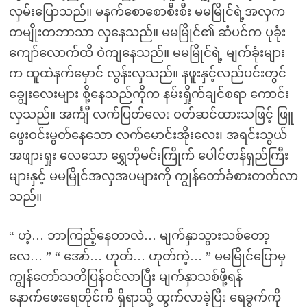
လှမ်းပြောသည်။ မနက်စောစောစီးစီး မမမြိုင်ရဲ့အလှက
တမျိုးတဘာသာ လှနေသည်။ မမမြိုင်၏ ဆံပင်က ပုခုံး
ကျော်လောက်ထိ ဝဲကျနေသည်။ မမမြိုင်ရဲ့ မျက်ခုံးများ
က ထူထဲနက်မှောင် လွန်းလှသည်။ နဖူးနှင့်လည်ပင်းတွင်
ချွေးလေးများ စို့နေသည်ကိုက နမ်းရှိုက်ချင်စရာ ကောင်း
လှသည်။ အင်္ကျီ လက်ပြတ်လေး ဝတ်ဆင်ထားသဖြင့် ဖြူ
ဖွေးဝင်းမွတ်နေသော လက်မောင်းအိုးလေး၊ အရင်းသွယ်
အဖျားရှုး လေသော ရွှေဘိုမင်းကြိုက် ပေါင်တန်ရှည်ကြီး
များနှင့် မမမြိုင်အလှအပများကို ကျွန်တော်ခံစားတတ်လာ
သည်။
“ ဟဲ့… ဘာကြည့်နေတာလဲ… မျက်နှာသွားသစ်တော့
လေ… ” “ အော်… ဟုတ်… ဟုတ်ကဲ့… ” မမမြိုင်ပြောမှ
ကျွန်တော်သတိပြန်ဝင်လာပြီး မျက်နှာသစ်ဖို့ရန်
နောက်ဖေးရေတိုင်ကီ ရှိရာသို့ ထွက်လာခဲ့ပြီး ရေခွက်ကို