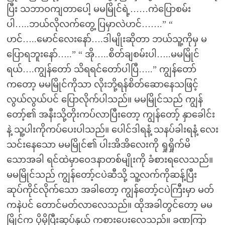
ပြီး သဘာဝကျတာပေါ့ မမမြိုင်ရဲ့……ကဲပြောစမ်း
ပါ…..ဘယ်လိုလက်တွေ့ ပြမှာလဲဟင်…….” “
ဟင်…..မောင်လေးနော်….ဒါမျိုးဆိုတာ ဘယ်သူ့ကိုမှ မ
ပြောရဘူးနော်…..” “ အို…..စိတ်ချစမ်းပါ…..မမမြိုင်
ရယ်….ကျွန်တော် သိရရင်တော်ပါပြီ…..” ကျွန်တော်
ကတော့ မမမြိုင်ကိုသာ လိုးဘို့ရန်စိတ်ဆောနေသဖြင့်
လွယ်လွယ်ပင် ပြောလိုက်ပါသည်။ မမမြိုင်သည် ကျွန်
တော့်၏ အနီးသို့တိုးကပ်လာပြီးတော့ ကျွန်တော့် နှာခေါင်း
နဲ့ သူ့ပါးကိုကပ်ပေးပါသည်။ ပေါင်ဒါရနံ့ သနပ်ခါးရနံ့ လေး
သင်းနေသော မမမြိုင်၏ ပါးအိအိလေးကို ရှုရှိုက်မိ
သောအခါ ရင်ထဲမှာဝေဒနာတစ်မျိုးကို ခံစားရလေသည်။
မမမြိုင်သည် ကျွန်တော့်ငပဲဆီသို့ သူ့လက်ကိုဆန့်ပြီး
ဆုပ်ကိုင်လိုက်သော အခါတော့ ကျွန်တော့်ငပဲကြီးမှာ မတ်
ကနဲပင် တောင်မတ်လာလေသည်။ ထိုအခါတွင်တော့ မမ
မြိုင်က ပိုမိုပြီးဆုပ်နှယ် ကစားပေးလေသည်။ ခဏကြာ