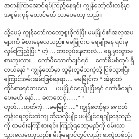
အတန်ကြာအောင်ရပ်ကြည့်နေရင်း ကျွန်တော့်လီးတန်မှာ
အစွမ်းကုန် တောင်မတ် လာပေတော့ သည်။
သို့ပေမဲ့ ကျွန်တော်ကတော့စူးစိုက်ပြီး မမမြိုင်၏အလှအပ
များကို ခံစားနေလေသည်။ မမမြိုင်က ရေချိုးနေ ရင်းမှ
လှမ်းကြည့်ပြီး “ ဟဲ့…. ဘာလုပ်နေတာလဲ… ရှေ့မှာသွားမ
စားဘူးလား… ကော်ဖီသောက်ချင်ရင်… ကော်ဖီမစ်ထုပ် ရှိ
တယ်နော် ” ကျွန်တော်မှာ သူခိုးလူမိသကဲ့သို့ ဖြစ်သွားပြီး
ကြောင်အမ်းအမ်းဖြစ်နေရာ…. မမမြိုင်က “ အဲမှာဘဲ
ထိုင်စားရင်စားလေ…. မမမြိုင်ရေချိုးပြီးရင် ကော်ဖီဖျော်
ပေးမယ် နော်…. ခဏစောင့်……” “
ဟုတ်….ဟုတ်ကဲ့….မမမြိုင်…..” ကျွန်တော့်မှာ ရေငတ်
တုန်းရေတွင်းထဲကျ ဆိုသလိုမျိုး မမမြိုင်ရေချိုးနေသည်
ကို ထမင်းကြော်စားရင်း ကြည့်ရတော့မည်ကို ဝမ်းသာ
သွားလေတော့သည်။ မီးဖိုချောင်တွင်လည်း စားပွဲတစ်လုံး