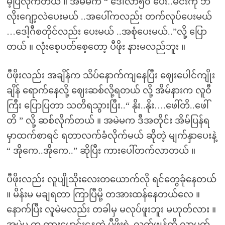
မ့်ပြလိုက်တယ် ။ အမဲမက “ ဒေါ်လာ၅၀ ပေး..မင်းကို ဘ
လိုးဂျော့လဲပေးမယ် ..အပေါ်ကလည်း တက်လုပ်ပေးမယ်
…ဒေါ့ဂီစတိုင်လည်း ပေးမယ် ..အစုံပေးမယ်..”လို့ ပြော
တယ် ။ လုံးစေ့ပတ်စေ့တော့ ပီဖိုး နားမလည်ဘူး ။
ပီဖိုးလည်း အချိန်က သိပ်နောက်ကျနေပြီး ဈေးပေါင်ကျိုး
ချိန် ရောက်နေလို့ ဈေးဆစ်လို့ရတယ် လို့ အိမ်နားက လူဝီ
ကြီး ပြောပြတာ သတိရသွားပြီး..“ နိုး..နိုး….ဖေါ်တိ..ဖေါ်
တိ ” လို့ ဆစ်လိုက်တယ် ။ အမဲမက ဒီအတိုင်း အိမ်ပြန်ရ
မှာထက်စာရင် ရတာလက်ခံလိုက်မယ် ဆိုတဲ့ မျက်နှာပေးနဲ့
“ အိုကေ..အိုကေ..” ဆိုပြီး ကားပေါ်တက်လာတယ် ။
ပီဖိုးလည်း လူပျိုသိုးလေးတယောက်လို ရင်တွေခုံနေတယ်
။ မိန်းမ မချရတာ ကြာပြီမို့ တအားထန်နေတယ်လေ ။
နောက်ပြီး လူမဲမလည်း တခါမှ မလုပ်ဖူးဘူး မဟုတ်လား ။
အမဲမ က ကားမောင်းနေတဲ့ ပီဖိုးရဲ့ လက်ဖျန်ကို လာပွတ်