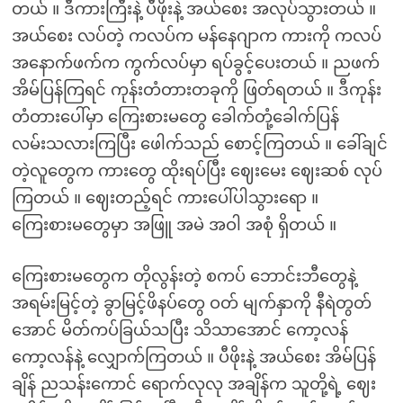
တယ် ။ ဒီကားကြီးနဲ့ ပီဖိုးနဲ့ အယ်စေး အလုပ်သွားတယ် ။
အယ်စေး လပ်တဲ့ ကလပ်က မန်နေဂျာက ကားကို ကလပ်
အနောက်ဖက်က ကွက်လပ်မှာ ရပ်ခွင့်ပေးတယ် ။ ညဖက်
အိမ်ပြန်ကြရင် ကုန်းတံတားတခုကို ဖြတ်ရတယ် ။ ဒီကုန်း
တံတားပေါ်မှာ ကြေးစားမတွေ ခေါက်တုံ့ခေါက်ပြန်
လမ်းသလားကြပြီး ဖေါက်သည် စောင့်ကြတယ် ။ ခေါ်ချင်
တဲ့လူတွေက ကားတွေ ထိုးရပ်ပြီး ဈေးမေး ဈေးဆစ် လုပ်
ကြတယ် ။ ဈေးတည့်ရင် ကားပေါ်ပါသွားရော ။
ကြေးစားမတွေမှာ အဖြူ အမဲ အဝါ အစုံ ရှိတယ် ။
ကြေးစားမတွေက တိုလွန်းတဲ့ စကပ် ဘောင်းဘီတွေနဲ့
အရမ်းမြင့်တဲ့ ခွာမြင့်ဖိနပ်တွေ ဝတ် မျက်နှာကို နီရဲတွတ်
အောင် မိတ်ကပ်ခြယ်သပြီး သိသာအောင် ကော့လန်
ကော့လန်နဲ့ လျှောက်ကြတယ် ။ ပီဖိုးနဲ့ အယ်စေး အိမ်ပြန်
ချိန် ညသန်းကောင် ရောက်လုလု အချိန်က သူတို့ရဲ့ ဈေး