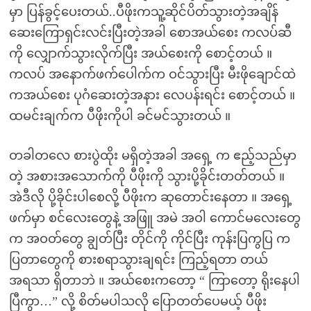
မှာ ပြန်ခွင့်ပေးတယ်..ပီဖိုးကသူ့ဆိုင်ပိတ်သွားတဲ့အချိန်
ဆေးကြောရှင်းလင်းပြီးတဲ့အခါ စောအယ်စေး ကလပ်ဆီ
ကို လျှောက်သွားလိုက်ပြီး အယ်စေးကို စောင့်တယ် ။
ကလပ် အနောက်ဖက်ပေါက်က ဝင်သွားပြီး မီးဖိုချောင်ထဲ
ကအယ်စေး ပုဂံဆေးတဲ့အနား လေပန်းရင်း စောင့်တယ် ။
ထမင်းချက်က ပီဖိုးကိုပါ ခင်မင်သွားတယ် ။
တခါတလေ စားပွဲထိုး မရှိတဲ့အခါ အရှေ့ က ဧည့်သည်မှာ
တဲ့ အစားအသောက်ကို ပီဖိုးကို သွားပို့ခိုင်းတတ်တယ် ။
အဲဒီလို ပို့ခိုင်းပါစေလို့ ပီဖိုးက ဆုတောင်းနေတာ ။ အရှေ့
ဖက်မှာ စင်လေးတွေနဲ့ အဖြူ အမဲ အဝါ ကောင်မလေးတွေ
က အဝတ်တွေ ချွတ်ပြီး တိုင်ကို ကိုင်ပြီး ကုန်းပြကွပြ က
ပြတာတွေကို စားစရာသွားချရင်း ကြည့်ရတာ တယ်
အရသာ ရှိတာဘဲ ။ အယ်စေးကတော့ “ ကြာတော့ ရိုးနေပါ
ပြီကွာ…” လို့ စိတ်မပါသလို ပြောတတ်ပေမယ့် ပီဖိုး