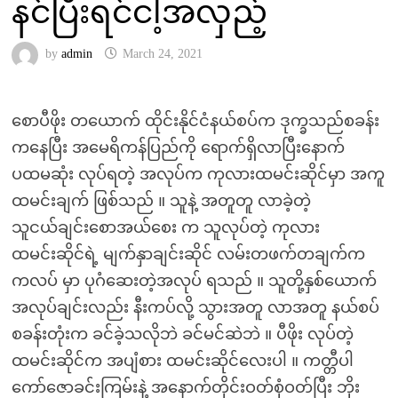
နင်ပြီးရင်ငါ့အလှည့်
by
admin
March 24, 2021
စောပီဖိုး တယောက် ထိုင်းနိုင်ငံနယ်စပ်က ဒုက္ခသည်စခန်း
ကနေပြီး အမေရိကန်ပြည်ကို ရောက်ရှိလာပြီးနောက်
ပထမဆုံး လုပ်ရတဲ့ အလုပ်က ကုလားထမင်းဆိုင်မှာ အကူ
ထမင်းချက် ဖြစ်သည် ။ သူနဲ့ အတူတူ လာခဲ့တဲ့
သူငယ်ချင်းစောအယ်စေး က သူလုပ်တဲ့ ကုလား
ထမင်းဆိုင်ရဲ့ မျက်နှာချင်းဆိုင် လမ်းတဖက်တချက်က
ကလပ် မှာ ပုဂံဆေးတဲ့အလုပ် ရသည် ။ သူတို့နှစ်ယောက်
အလုပ်ချင်းလည်း နီးကပ်လို့ သွားအတူ လာအတူ နယ်စပ်
စခန်းတုံးက ခင်ခဲ့သလိုဘဲ ခင်မင်ဆဲဘဲ ။ ပီဖိုး လုပ်တဲ့
ထမင်းဆိုင်က အပျံစား ထမင်းဆိုင်လေးပါ ။ ကတ္တီပါ
ကော်ဇောခင်းကြမ်းနဲ့ အနောက်တိုင်းဝတ်စုံဝတ်ပြီး ဘိုး