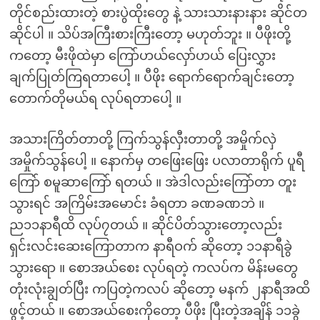
တိုင်စည်းထားတဲ့ စားပွဲထိုးတွေ နဲ့ သားသားနားနား ဆိုင်တ
ဆိုင်ပါ ။ သိပ်အကြီးစားကြီးတော့ မဟုတ်ဘူး ။ ပီဖိုးတို့
ကတော့ မီးဖိုထဲမှာ ကြော်ဟယ်လှော်ဟယ် ပြေးလွှား
ချက်ပြုတ်ကြရတာပေါ့ ။ ပီဖိုး ရောက်ရောက်ချင်းတော့
တောက်တိုမယ်ရ လုပ်ရတာပေါ့ ။
အသားကြိတ်တာတို့ ကြက်သွန်လှီးတာတို့ အမှိုက်လှဲ
အမှိုက်သွန်ပေါ့ ။ နောက်မှ တဖြေးဖြေး ပလာတာရိုက် ပူရီ
ကြော် စမူဆာကြော် ရတယ် ။ အဲဒါလည်းကြော်တာ တူး
သွားရင် အကြိမ်းအမောင်း ခံရတာ ခဏခဏဘဲ ။
ည၁၁နာရီထိ လုပ်၇တယ် ။ ဆိုင်ပိတ်သွားတော့လည်း
ရှင်းလင်းဆေးကြောတာက နာရီဝက် ဆိုတော့ ၁၁နာရီခွဲ
သွားရော ။ စောအယ်စေး လုပ်ရတဲ့ ကလပ်က မိန်းမတွေ
တုံးလုံးချွတ်ပြီး ကပြတဲ့ကလပ် ဆိုတော့ မနက် ၂နာရီအထိ
ဖွင့်တယ် ။ စောအယ်စေးကိုတော့ ပီဖိုး ပြီးတဲ့အချိန် ၁၁ခွဲ