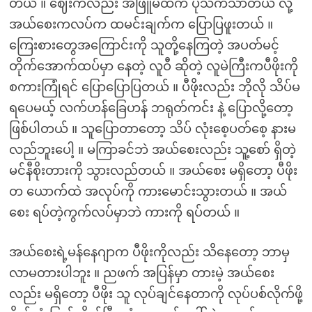
တယ် ။ ဈေးကလည်း အဖြူမထက် ပိုသက်သာတယ် လို့
အယ်စေးကလပ်က ထမင်းချက်က ပြောပြဖူးတယ် ။
ကြေးစားတွေအကြောင်းကို သူတို့နေကြတဲ့ အပတ်မင့်
တိုက်အောက်ထပ်မှာ နေတဲ့ လူဝီ ဆိုတဲ့ လူမဲကြီးကပီဖိုးကို
စကားကြုံရင် ပြောပြောပြတယ် ။ ပီဖိုးလည်း ဘိုလို သိပ်မ
ရပေမယ့် လက်ဟန်ခြေဟန် ဘရုတ်ကင်း နဲ့ ပြောလို့တော့
ဖြစ်ပါတယ် ။ သူပြောတာတော့ သိပ် လုံးစေ့ပတ်စေ့ နားမ
လည်ဘူးပေါ့ ။ မကြာခင်ဘဲ အယ်စေးလည်း သူ့စော် ရှိတဲ့
မင်နီစိုးတားကို သွားလည်တယ် ။ အယ်စေး မရှိတော့ ပီဖိုး
တ ယောက်ထဲ အလုပ်ကို ကားမောင်းသွားတယ် ။ အယ်
စေး ရပ်တဲ့ကွက်လပ်မှာဘဲ ကားကို ရပ်တယ် ။
အယ်စေးရဲ့မန်နေဂျာက ပီဖိုးကိုလည်း သိနေတော့ ဘာမှ
လာမတားပါဘူး ။ ညဖက် အပြန်မှာ တားမဲ့ အယ်စေး
လည်း မရှိတော့ ပီဖိုး သူ လုပ်ချင်နေတာကို လုပ်ပစ်လိုက်ဖို့