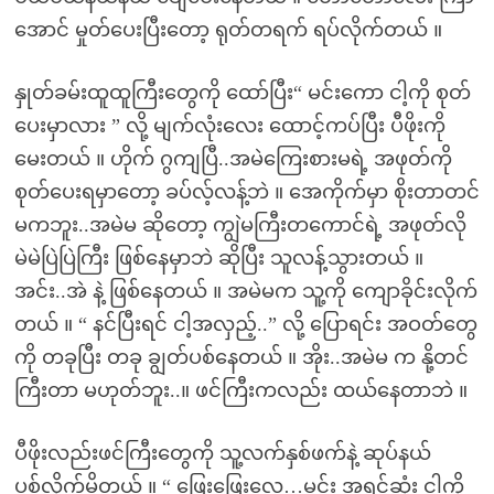
အောင် မှုတ်ပေးပြီးတော့ ရုတ်တရက် ရပ်လိုက်တယ် ။
နှုတ်ခမ်းထူထူကြီးတွေကို ထော်ပြီး“ မင်းကော ငါ့ကို စုတ်
ပေးမှာလား ” လို့ မျက်လုံးလေး ထောင့်ကပ်ပြီး ပီဖိုးကို
မေးတယ် ။ ဟိုက် ဂွကျပြီ..အမဲကြေးစားမရဲ့ အဖုတ်ကို
စုတ်ပေးရမှာတော့ ခပ်လ့်လန့်ဘဲ ။ အေကိုက်မှာ စိုးတာတင်
မကဘူး..အမဲမ ဆိုတော့ ကျွဲမကြီးတကောင်ရဲ့ အဖုတ်လို
မဲမဲပြဲပြဲကြီး ဖြစ်နေမှာဘဲ ဆိုပြီး သူလန့်သွားတယ် ။
အင်း..အဲ နဲ့ ဖြစ်နေတယ် ။ အမဲမက သူ့ကို ကျောခိုင်းလိုက်
တယ် ။ “ နင်ပြီးရင် ငါ့အလှည့်..” လို့ ပြောရင်း အဝတ်တွေ
ကို တခုပြီး တခု ချွတ်ပစ်နေတယ် ။ အိုး..အမဲမ က နို့တင်
ကြီးတာ မဟုတ်ဘူး..။ ဖင်ကြီးကလည်း ထယ်နေတာဘဲ ။
ပီဖိုးလည်းဖင်ကြီးတွေကို သူ့လက်နှစ်ဖက်နဲ့ ဆုပ်နယ်
ပစ်လိုက်မိတယ် ။ “ ဖြေးဖြေးလေ…မင်း အရင်ဆုံး ငါ့ကို