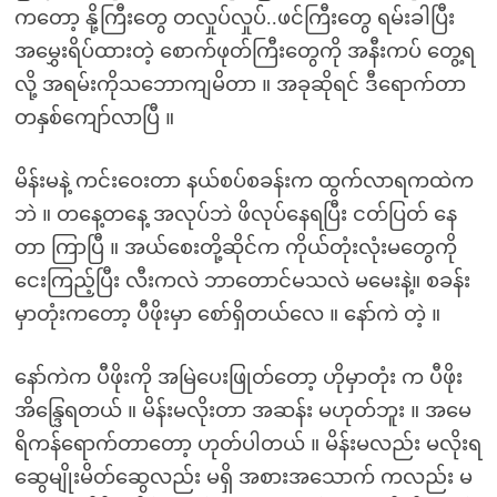
ကတော့ နို့ကြီးတွေ တလှုပ်လှုပ်..ဖင်ကြီးတွေ ရမ်းခါပြီး
အမွှေးရိပ်ထားတဲ့ စောက်ဖုတ်ကြီးတွေကို အနီးကပ် တွေ့ရ
လို့ အရမ်းကိုသဘောကျမိတာ ။ အခုဆိုရင် ဒီရောက်တာ
တနှစ်ကျော်လာပြီ ။
မိန်းမနဲ့ ကင်းဝေးတာ နယ်စပ်စခန်းက ထွက်လာရကထဲက
ဘဲ ။ တနေ့တနေ့ အလုပ်ဘဲ ဖိလုပ်နေရပြီး ငတ်ပြတ် နေ
တာ ကြာပြီ ။ အယ်စေးတို့ဆိုင်က ကိုယ်တုံးလုံးမတွေကို
ငေးကြည့်ပြီး လီးကလဲ ဘာတောင်မသလဲ မမေးနဲ့။ စခန်း
မှာတုံးကတော့ ပီဖိုးမှာ စော်ရှိတယ်လေ ။ နော်ကဲ တဲ့ ။
နော်ကဲက ပီဖိုးကို အမြဲပေးဖြုတ်တော့ ဟိုမှာတုံး က ပီဖိုး
အိန္ဒြေရတယ် ။ မိန်းမလိုးတာ အဆန်း မဟုတ်ဘူး ။ အမေ
ရိကန်ရောက်တာတော့ ဟုတ်ပါတယ် ။ မိန်းမလည်း မလိုးရ
ဆွေမျိုးမိတ်ဆွေလည်း မရှိ အစားအသောက် ကလည်း မ