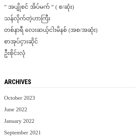
” အပျိုစင် အိပ်မက် ” ( စ/ဆုံး)
သန်လိုက်တဲ့ဟာကြီး
တစ်နာရီ လေးဆယ့်ငါးမိနစ် (အစ/အဆုံး)
စာအုပ်ငှားဆိုင်
ဦးစိုင်းလုံ
ARCHIVES
October 2023
June 2022
January 2022
September 2021