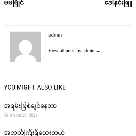
post:
p
မမမြိုင်
ဒေါ်နှင်းဖြူ
navigation
admin
View all posts by admin →
YOU MIGHT ALSO LIKE
အရမ်းဖြစ်ချင်နေတာ
March 28, 2021
အလတ်ကြီးရှိသေးတယ်