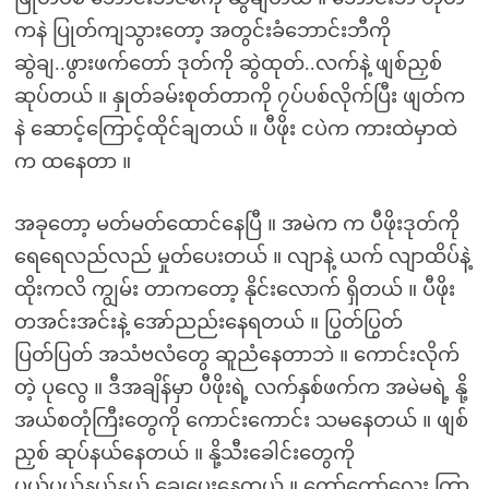
ကနဲ ပြုတ်ကျသွားတော့ အတွင်းခံဘောင်းဘီကို
ဆွဲချ..ဖွားဖက်တော် ဒုတ်ကို ဆွဲထုတ်..လက်နဲ့ ဖျစ်ညှစ်
ဆုပ်တယ် ။ နှုတ်ခမ်းစုတ်တာကို ၇ပ်ပစ်လိုက်ပြီး ဖျတ်က
နဲ ဆောင့်ကြောင့်ထိုင်ချတယ် ။ ပီဖိုး ငပဲက ကားထဲမှာထဲ
က ထနေတာ ။
အခုတော့ မတ်မတ်ထောင်နေပြီ ။ အမဲက က ပီဖိုးဒုတ်ကို
ရေရေလည်လည် မှုတ်ပေးတယ် ။ လျာနဲ့ ယက် လျာထိပ်နဲ့
ထိုးကလိ ကျွမ်း တာကတော့ နိုင်းလောက် ရှိတယ် ။ ပီဖိုး
တအင်းအင်းနဲ့ အော်ညည်းနေရတယ် ။ ပြွတ်ပြွတ်
ပြတ်ပြတ် အသံဗလံတွေ ဆူညံနေတာဘဲ ။ ကောင်းလိုက်
တဲ့ ပုလွေ ။ ဒီအချိန်မှာ ပီဖိုးရဲ့ လက်နှစ်ဖက်က အမဲမရဲ့ နို့
အယ်စတုံကြီးတွေကို ကောင်းကောင်း သမနေတယ် ။ ဖျစ်
ညှစ် ဆုပ်နယ်နေတယ် ။ နို့သီးခေါင်းတွေကို
ပယ်ပယ်နယ်နယ် ချေပေးနေတယ် ။ တော်တော်လေး ကြာ