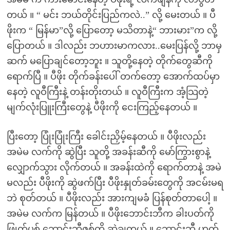
တယ် ။ “ မင်း ဘယ်တိုင်းပြည်ကလဲ..” လို့ မေးတယ် ။ ပီ
ဖိုးက “ မြန်မာ”လို့ ပြောတော့ မသိတာနဲ့“ ဘားမား”က လို့
ပြောတယ် ။ ဒါလည်း ဘဟားမာကလား..မေးပြန်လို့ ဘာမှ
ဆက် မပြောချင်တော့ဘူး ။ သူတို့နေတဲ့ တိုက်တွေဆီကို
ရောက်ပြီ ။ ပီဖိုး တိုက်ခန်းပေါ် တက်တော့ အောက်ထပ်မှာ
နေတဲ့ လူဝီကြီးနဲ့ တန်းတိုးတယ် ။ လူဝီကြီးက အံ့သြတဲ့
မျက်လုံးပြူးကြီးတွေနဲ့ ပီဖိုးကို ငေးကြည့်နေတယ် ။
ပြီးတော့ ပြုံးပြုံးကြီး ခေါင်းညှိမ့်နေတယ် ။ ပီဖိုးလည်း
အမဲမ လက်ကို ဆွဲပြီး သူတို့ အခန်းဆီကို မော်ကြွားစွာနဲ့
လျှောက်သွား လိုက်တယ် ။ အခန်းထဲကို ရောက်တာနဲ့ အမဲ
မလည်း ပီဖိုးကို ဆွဲဖက်ပြီး ပီဖိုးနှုတ်ခမ်းတွေကို အငမ်းမရ
ဘဲ စုတ်တယ် ။ ပီဖိုးလည်း အားကျမခံ ပြန်စုတ်တာပေါ့ ။
အမဲမ လက်က မြန်တယ် ။ ပီဖိုးဘောင်းဘီက ခါးပတ်ကို
ဖြုတ်ပစ် ဘောင်းဘီဇစ်ကို ဆွဲချတယ် ။ ဘောင်းဘီ ဟုတ်