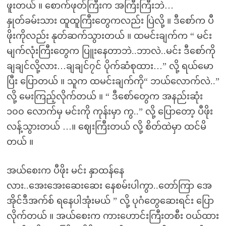
ဖူးတယ် ။ စောက်ဖုတ်ကြီးက အကြီးကြီးဘဲ…
နှုတ်ခမ်းသား ထူထူကြီးတွေကလည်း ပြဲလို့ ။ ဒီစော်က ပီ
ဖိုးကိုလည်း နုတ်ဆက်သွားတယ် ။ ထမင်းချက်က “ မင်း
မျက်လုံးကြီးတွေက ပြူးနေတာဘဲ..ဘာလဲ..မင်း ဒီစော်ကို
ချချင်လို့လား…ချချင်၇င် ပိုက်ဆံစုထား…” လို့ ရယ်မော
ပြီး ပြောတယ် ။ သူက ထမင်းချက်ကို“ ဘယ်လောက်လဲ..”
လို့ မေးကြည့်လိုက်တယ် ။ “ ဒီစော်တွေက အနည်းဆုံး
၁၀၀ လောက်မှ မင်းကို ကုန်းမှာ ကွ..” လို့ ပြောတော့ ပီဖိုး
လန့်သွားတယ် …။ ဈေးကြီးတယ် လို့ စိတ်ထဲမှာ ထင်မိ
တယ် ။
အယ်စေးက ပီဖိုး မင်း နှာထန်နေ
လား..အေးအေးဆေးဆေး နေစမ်းပါကွာ..တော်ကြာ အေ
အိုင်ဒီအက်စ် ရနေပါအုံးမယ် ” လို့ ပုဂံတွေဆေးရင်း ပြော
လိုက်တယ် ။ အယ်စေးက ကားဟောင်းကြီးတစီး ဝယ်ထား