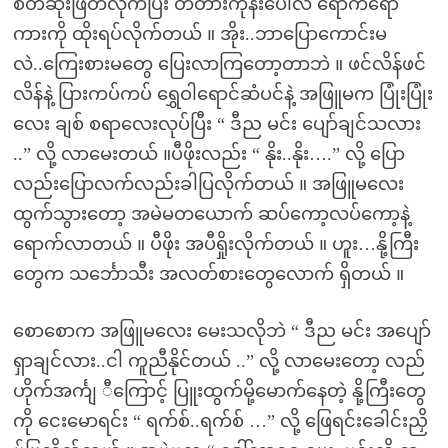
စိတ်ဆုံးဖြတ်လိုက်ပြီး တံတားကုန်းပေါ်လဲ ရောက်ရော
ကားကို ထိုးရပ်လိုက်တယ် ။ အိုး..ဘာပြောကောင်းမ
လဲ..ကြေးစားမတွေ ပြေးလာကြတော့တာဘဲ ။ ဖင်လိန်ဖင်
လိန်နဲ့ ပြားကပ်ကပ် ရွှေဝါရောင်ဆံပင်နဲ့ အဖြူမက ပြုံးပြုံး
လေး ချစ် စရာလေးလုပ်ပြီး “ ဒီည မင်း ပျော်ချင်သလား
..” လို့ လာမေးတယ် ။ပီဖိုးလည်း “ နိုး..နိုး….” လို့ ပြော
လည်းပြောလက်လည်းခါပြလိုက်တယ် ။ အဖြူမလေး
ထွက်သွားတော့ အမဲမတယောက် ဆပ်ကော့လပ်ကော့နဲ့
ရောက်လာတယ် ။ ပီဖိုး အပီရှိုးလိုက်တယ် ။ ဟူး…နို့ကြီး
တွေက သင်္ဘောသီး အလတ်စားတွေလောက် ရှိတယ် ။
စောစောက အဖြူမလေး မေးသလိုဘဲ “ ဒီည မင်း အပျော်
ရှာချင်လား..ငါ ကူညီနိုင်တယ် ..” လို့ လာမေးတော့ လည်
ဟိုက်အင်္ကျ ီကြောင့် ပြူးထွက်မို့မောက်နေတဲ့ နို့ကြီးတွေ
ကို ငေးမောရင်း “ ရက်စ်..ရက်စ် …” လို့ ဖြေရင်းခေါင်းညှိ