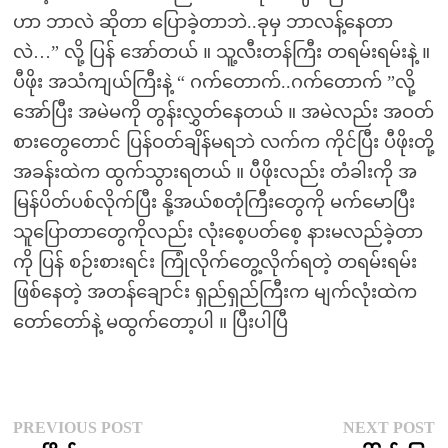
ဟာ ဘာလဲ ဆိုတာ ပြောခဲ့တာဘဲ..ခုမှ ဘာလန့်နေတာ
လဲ…” လို့ ပြန် အော်တယ် ။ သူ့လီးတန်ကြီး တရမ်းရမ်းနဲ့ ။
ပီဖိုး အသံကျယ်ကြီးနဲ့ “ ဂက်တောက်..ဂက်တောက် ”လို့
အော်ပြီး အမဲမကို တွန်းလွှတ်နေတယ် ။ အမဲလည်း အဝတ်
စားတွေတောင် ပြန်ဝတ်ချိန်မရဘဲ လက်က ကိုင်ပြီး ပီဖိုးတို့
အခန်းထဲက ထွက်သွားရတယ် ။ ပီဖိုးလည်း တံခါးကို အ
မြန်ပိတ်ပစ်လိုက်ပြီး နို့အယ်စတုံကြီးတွေကို မက်မောပြီး
သူပြောတာတွေကိုလည်း လုံးစေ့ပတ်စေ့ နားမလည်ခဲ့တာ
ကို ပြန် စဉ်းစားရင်း ကြုံလိုက်တွေ့လိုက်ရတဲ့ တရမ်းရမ်း
ဖြစ်နေတဲ့ အတန်ချောင်း ရှည်ရှည်ကြီးက မျက်လုံးထဲက
တော်တော်နဲ့ မထွက်တော့ပါ ။ ပြီးပါပြီ
Post
Previous
N
PREVIOUS POST
NEXT POST