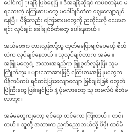
ပေါင်ကျိ ုးချိန် ဖြစ်နေပြီ ။ ဒီအချိန်ဆိုရင် ကပ်စတန်မာ မ
ရသေးတဲ့ ကြေးစားမတွေ မခေါ်ချင်ထဲက ဈေးလျော့ချင်
နေပြီ ။ ပီဖိုးလည်း ကြေးစားမတွေကို ညတိုင်းလို ငေးမော
ရင်း လုပ်ချင် ခေါ်ချင်စိတ်တွေ ပေါ်နေတယ် ။
အယ်စေးက တားလွန်းလို့သူ ထုတ်မပြောချင်ပေမယ့် စိတ်
ထဲက လုပ်ချင်နေတယ် ။ သူလုပ်ချင်တာက အမဲမ ။
အဖြူမတွေရဲ့ အသားအရည်က ဖြူစွတ်လွန်းပြီး သူမ
ကြိုက်ဘူး ။ များသောအားဖြင့် ကြေးစားအဖြူမတွေက
ပိန်ကပ်ကပ် ရင်တင်ပြားလျောလျော ဖြစ်ချင်ဖြစ် ဝတုတ်
ပြဲကြီးတွေ ဖြစ်ချင်ဖြစ် နဲ့ ပုံမလာတော့ သူ စာမလိပ် စိတ်မ
လာဘူး ။
အမဲမတွေကျတော့ ရင်ရော တင်ကော ကြီးတယ် ။ တင်း
တယ် ။ သူတို့ အသားက ညက်ညောတယ်လို့ ပီဖိုး ထင်မိ