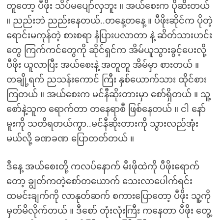
တူတော့ ပီဖိုး သိပ်မပျော်လှဘူး ။ အယ်စေးက ပိုဆိးတယ်
။ ညည်းဘဲ ညည်းနေတယ်..တနေ့တနေ့ ။ ပီဖိုးဆိုင်က ပိုတဲ့
ရောင်းမကုန်တဲ့ စားစရာ နံပြားပလာတာ နဲ့ ဆိတ်သားဟင်း
တွေ ကြက်ကင်တွေကို ဆိုင်ရှင်က အိမ်ယူသွားခွင့်ပေးလို့
ပီဖိုး ယူလာပြီး အယ်စေးနဲ့ အတူတူ အိမ်မှာ စားတယ် ။
တချို့ရက် ညသန်းကောင် ကြီး နှစ်ယောက်သား ထိုင်စား
ကြတယ် ။ အယ်စေးက မင်နီဆိုးတားမှာ စော်ရှိတယ် ။ သူ့
စော်နဲ့သူက ရောက်တာ တနေရာစီ ဖြစ်နေတယ် ။ ငါ နော်
မူးကို သတိရတယ်ကွာ..မင်နီဆိုးတားကို သွားလည်အုံး
မယ်လို့ ခဏခဏ ပြောတတ်တယ် ။
ဒီနေ့ အယ်စေးတို့ ကလပ်နောက် မီးဖိုထဲကို ပီဖိုးရောက်
တော့ ချွတ်ကတဲ့စော်တယောက် သေးလာပေါက်ရင်း
ထမင်းချက်ကို လာနုတ်ဆက် စကားပြောတော့ ပီဖိုး သူ့ကို
မှတ်မိလိုက်တယ် ။ ဒီစော် တုံးလုံးကြီး ကနေတာ ပီဖိုး တွေ့