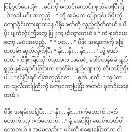
ပြန်စုတ်ပေးအုံး …မင်းကို ကောင်းကောင်း စုတ်ပေးပြီးပြီ
..ဒီတခါ မင်း အလှည့်…” လို့ အမဲမက ပြောရင်း ပီဖိုးကို
ကျောခိုင်းထားရာကနေ ပီဖိုး ဖက်ကို လှည့်လိုက်တယ် ။ ပီ
ဖိုး မျက်လုံးကြီးတွေ ပြူးကျယ်သွားတယ် ။ “ ကဲ စုတ်ပေး
တော့..မင်းအလှည့်…” “ ဟာ…..” ပီဖိုး အနောက်ကို ခြေ
တလှမ်း ဆုတ်လိုက်ပြီး “ နိုး…နိုး….နိုး……” လို့ အော်
တယ် ။ ပီဖိုး မြင်လိုက်ရတာက အမဲမရဲ့ ပေါင်တန်မဲမဲ ရှည်
ရှည် နှစ်ချောင်းကြားက တုတ်ဖီး ရှည်လျားတဲ့ လီးတန်ကြီး
ပါ ။ “နင်ပြီးရင် ငါ့အလှည့်လေ ….စုတ်..စုတ်..” လူမဲက
က သူ့လီးတန်ကြီးကို ကော့ကော့ပြပြီး အတင်း စုတ်ခိုင်းနေ
တယ် ။
ပီဖိုး အရမ်းလန့်ပြီး….“ နိုး….နိုး….ဂက်တောက်..ဂက်
တောက်..ယူ ဂက်တောက်….” နဲ့ အော်ပြီး မောင်းထုတ်ပါ
တော့တယ် ။ အမဲမလည်း “ မင်းကို စဈေးပြောထဲက ငါ