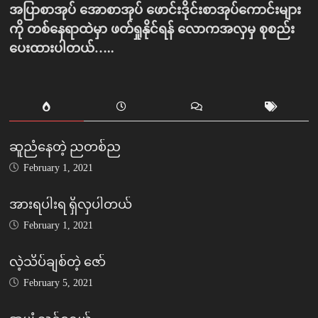
အပြာစာအုပ် အောစာအုပ် ဖောင်းဒိုင်းစာအုပ်ကောင်းများ
ကို တစ်နေရာထဲမှာ ဖတ်ရှုနိုင်ရန် လောကအလှမှ စုစည်း
ပေးထားပါတယ်…..
ဆူညံနေတဲ့ ညတစ်ည
February 1, 2021
အားရပါးရ ရှိလှပါတယ်
February 1, 2021
လဲ့သိပ်ချစ်တဲ့ ဇော်
February 5, 2021