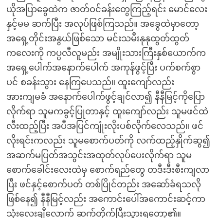
ယိုအပြာခွေထဲက ဇာတ်ဝင်ခန်းတွေကြည့်ရင်း မောင်လေး
နှင့်မမ ဆက်ပြီး အလုပ်ဖြစ်ကြသည်။ အခွေထဲမှာတော့
အရှေ့တိုင်းအနွယ်ဖြစ်သော မင်းသမီးနုနုထွတ်ထွတ်
ကလေးကို ကပ္ပလီလူမည်း အမျိုးသားကြီးနှစ်ယောက်က
အရှေ့ပေါက်အနောက်ပေါက် အကုန်ဖွင့်ပြီး ပက်စက်စွာ
ပင် စခန်းသွား နေကြပေသည်။ ထူးကျော်လည်း
အားကျမခံ အနောက်ပေါက်ဖွင့်ချင်လာ၍ နီနီမြင့်ကိုပြော
လိုက်ရာ သူမကခွင့်ပြုတာနှင့် ထူးကျော်လည်း သူမဖင်ထဲ
လီးထည့်ပြီး အပီအပြင်ကျုံးလိုးပစ်လိုက်လေသည်။ ဖင်
လိုးရင်းကလည်း သူမစောက်ပတ်ကို လက်ထည့်နှိုက်ဆွ၍
အဆက်မပြတ်အသွင်းအထုတ်လုပ်ပေးလိုက်ရာ သူမ
စောက်ခေါင်းလေးထဲမှ စောက်ရည်တွေ တဒီးဒီးစီးကျလာ
ပြီး ဖင်နှင့်စောက်ပတ် တစ်ပြိုင်တည်း အဆော်ခံရသလို
ဖြစ်နေ၍ နီနီမြင့်လည်း အကောင်းပေါ်အကောင်းဆင့်ကာ
သုံးလေးချီလောက် ဆက်တိုက်ပြီးသွားရတော့၏။