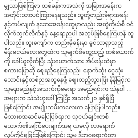
မျှသာဖြစ်ကြရာ တစ်ခန်းကအသံကို အခြားအခန်းက
အတိုင်းသားပင်ကြားနေရသည်။ သူတို့တည်းခိုရာအခန်း
နှင့်ကပ်လျက် နဘေးအခန်းတွေမှာလည်း အတွဲကိုယ်စီ ဝင်
လိုက်ထွက်လိုက်နှင့် နေ့ရောညပါ အလုပ်ဖြစ်နေကြဟန် တူ
ပါသည်။ ထူးကျော်က တည်းခိုခန်းမှာ ခွင်လာရှာသည့်
မိန်းမငယ်လေးတွေထဲက သူမျက်စိတွေ့သည့် တစ်ယောက်
ကို ခေါ်ယူလိုက်ပြီး သုံးယောက်သား အိပ်ခန်းထဲမှာ
စကားပြောဆို ဈေးညှိနေကြသည်။ နောက်ဆုံး ငွေသုံး
သောင်းနှင့်တစ်ညအတူနေဖို့ ဈေးတည့်သွားပြီး နီနီမြင့်က
သူမနာမည်နှင့်အသက်ကိုမေးရာ အမည်ရင်းက သဲနုဝါ …
အများက သဲသဲဟုခေါ်ကြပြီး အသက်၂၀ နှစ်ရှိပြီ
ဖြစ်ကြောင်း အမျိုးသမီးကလေးက ပြောပြပါသည်။
မိသားစုအဆင်မပြေဖြစ်ရာက သူငယ်ချင်းတစ်
ယောက်၏အကြံပေးချက်အရ ယခုလို လာရောက်
လုပ်ကိုင်ရခြင်းဖြစ်ကြောင်း သူမ ဒီဘဝရောက်တာ