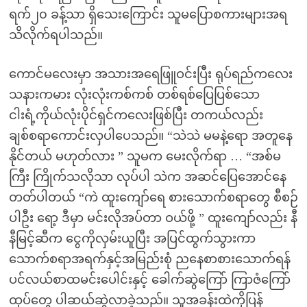
ရက်၂၀ ခန့်သာ ရှိသေးကြောင်း သူမပြောစကားများအရ
သိလိုက်ရပါသည်။
ကောင်မလေးမှာ အသားအရေဖြူဝင်းပြီး ရုပ်ရည်ကလေး
သနားကမား လုံးလုံးကစ်ကစ် တစ်ရစ်ပြေပြစ်သော
ငါးရံ့ကိုယ်လုံးပိုင်ရှင်ကလေးဖြစ်ပြီး တကယ်လည်း
ချစ်စရာကောင်းလှပါပေသည်။ “သဲသဲ မမနဲ့ရော အတူနေ
နိုင်တယ် မဟုတ်လား ” သူမက မေးလိုက်ရာ … “အစ်မ
ကြီး ကြိုက်သလိုသာ လုပ်ပါ သဲက အဆင်ပြေအောင်နေ
တတ်ပါတယ် “ကဲ ထူးကျော်ရေ စားသောက်စရာတွေ စီစဉ်
ပါဦး ရော့ ဒီမှာ မင်းလိုအပ်တာ ဝယ်ဖို့ ” ထူးကျော်လည်း နီ
နီမြင့်ဆီက ငွေကိုလှမ်းယူပြီး အပြင်ထွက်သွားကာ
သောက်စရာအရက်နှင့်အမြည်းစုံ ညနေစာစားသောက်ရန်
ပင်လယ်စာထမင်းပေါင်းနှင့် ခေါက်ဆွဲကြော် ကြာဇံကြော်
ထုပ်တွေ ပါဆယ်ဆွဲလာခဲ့သည်။ သူအခန်းထဲကိုပြန်