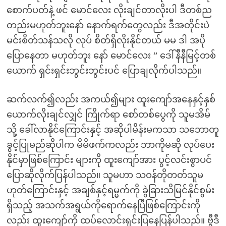
စောက်ပတ်နဲ့ ဖင် မောင်လေး လိုးချင်တာလိုးပါ ဒီတစ်ည
တည်းမဟုတ်ဘူးနော် နောက်ရက်တွေလည်း ဒီအတိုင်းပဲ
မင်းစိတ်သန်သလို လုပ် စိတ်ရှိလိုးနိုင်တယ် မမ ဒါ အပို
ပြောနေတာ မဟုတ်ဘူး နော် မောင်လေး ” ဒေါ်နီနီမြင့်တစ်
ယောက် ရှင်းရှင်းဘွင်းဘွင်းပင် ပြောချလိုက်ပါသည်။
ဆက်လက်၍လည်း အကယ်၍များ ထူးကျော်အနေနှင့်နှစ်
ယောက်လိုးချင်လျှင် ကြိုက်ရာ စော်တစ်ပွေကို သူမအိမ်
သို့ ခေါ်လာနိုင်ကြောင်းနှင့် အဆိုပါမိန်းမကသာ သဘောတူ
ခွင့်ပြုမည်ဆိုပါက မိမိဖက်ကလည်း ဘာကိုမဆို လုပ်ပေး
နိုင်မှာဖြစ်ကြောင်း များကို ထူးကျော်အား ပွင့်လင်းစွာပင်
ပြောဆိုလိုက်ပြန်ပါသည်။ သူမဟာ သဝန်တိုတတ်သူမ
ဟုတ်ကြောင်းနှင့် အချစ်နှင့်ရမ္မက်ကို ခွဲခြားသိမြင်နိုင်စွမ်း
ရှိသည့် အသက်အရွယ်ကိုရောက်နေပြီဖြစ်ကြောင်းကို
လည်း ထူးကျော်ကို ထပ်လောင်းရှင်းပြနေပြန်ပါသည်။ ဗွီဒီ