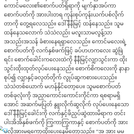
ကောင်မလေး၏စောက်ပတ်ရှိရာကို မျက်နှာအပ်ကာ
စောက်ပတ်ကို အားပါးတရ ကုန်းစုပ်ကုန်းယက်ပစ်လိုက်
တာကို တွေ့ရလေသည်။ ဒေါ်နီနီမြင့် ထန်နေသည်။ သူမ
ထန်နေသလောက် သဲသဲလည်း မလူးသာမလွန့်သာ
အသည်းအသန် ခံစားနေရရှာလေသည်။ ကောင်မလေးရဲ့
စောက်ပတ်ကို လက်နှစ်ဖက်ဖြင့် ခပ်ဟဟကလေး ဆွဲဖြဲ
ရင်း စောက်ခေါင်းကလေးထဲကို နီနီမြင့်လျှာသွင်းကာ ထိုး
သွင်းထိုးထုတ်လုပ်ပေးနေသည်။ စောက်စိကလေးကို နာနာ
စုပ်၍ လျှာနှင့်ခလုတ်တိုက် လွုပ်ဆွကစားပေးသည်။
သဲသဲတစ်ယောက် မဟန်နိုင်တော့ပေ။ သူမစောက်ပတ်
တစ်ခုလုံးကို အညှာကောင်းကောင်းကိုင်ကာ ရစရာမရှိ
အောင် အဆက်မပြတ် နွူးလိုက်ဆွလိုက် လုပ်ပေးနေသော
ဒေါ်နီနီမြင့်ခေါင်းကို လက်နှင့်ဖိညှပ်ဆွဲထားမိရာက တင်း
ပါးအိအိနှစ်ဖက်ကို ကြွကာကြွကာနှင့် စောက်ပတ်ကို အား
မလိုအားမရကော့ထိုးပေးနေမိတော့သည်။ “အ အား မမ