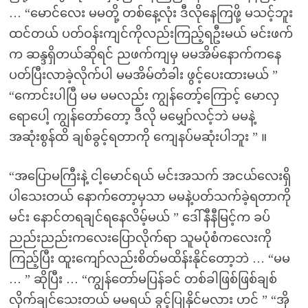
… “မောင်လေး မမတို့ တစ်နေ့လုံး ဒီလိုနေကြဖို့ မသင့်ဘူး
ထင်တယ် ပတ်ဝန်းကျင်ကိုလည်းကြည့်ရဦးမယ် မင်းဖက်
က ဆန္ဒရှိတယ်ဆိုရင် ညဖက်ကျမှ မမအိမ်နောက်ကနေ
ပတ်ပြီးလာခဲ့လိုက်ပါ မမအိမ်တံခါး ဖွင့်ပေးထားမယ် ”
“ကောင်းပါပြီ မမ မမလည်း ကျွန်တော့်ကြောင့် မောလှ
ရောပေါ့ ကျွန်တော်တော့ ဒီလို မမျှော်လင့်ဘဲ မမနဲ့
အဆုံးစွန်ထိ ချစ်ခွင့်ရတာကို ကျေနပ်မဆုံးပါဘူး ” ။
“အပြောမကြီးနဲ့ ငါ့မောင်ရယ် မင်းအသက် အငယ်လေးရှိ
ပါသေးတယ် နောက်တော့မှသာ မမနဲ့ပတ်သက်ခဲ့ရတာကို
မင်း နောင်တရချင်ရနေလိမ့်မယ် ” ဒေါ်နီနီမြင့်က ခပ်
ညည်းညည်းကလေးပြောလိုက်ရာ သူမပုံစံကလေးကို
ကြည့်ပြီး ထူးကျော်လည်းစိတ်မထိန်းနိုင်တော့ဘဲ … “မမ
… ” ဆိုပြီး … “ကျွန်တော်မပြန်ခင် တစ်ခါဖြစ်ဖြစ်ချစ်
လိုက်ချင်သေးတယ် မမရယ် ခွင့်ပြုနိုင်မလား ဟင် ” “အို