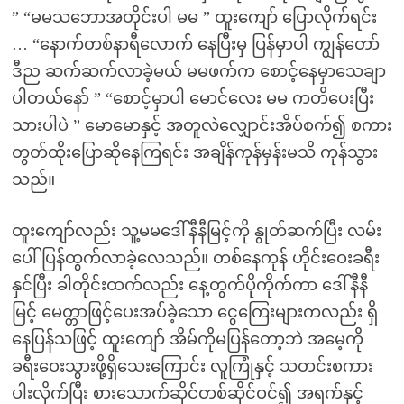
” “မမသဘောအတိုင်းပါ မမ ” ထူးကျော် ပြောလိုက်ရင်း
… “နောက်တစ်နာရီလောက် နေပြီးမှ ပြန်မှာပါ ကျွန်တော်
ဒီည ဆက်ဆက်လာခဲ့မယ် မမဖက်က စောင့်နေမှာသေချာ
ပါတယ်နော် ” “စောင့်မှာပါ မောင်လေး မမ ကတိပေးပြီး
သားပါပဲ ” မောမောနှင့် အတူလဲလျှောင်းအိပ်စက်၍ စကား
တွတ်ထိုးပြောဆိုနေကြရင်း အချိန်ကုန်မှန်းမသိ ကုန်သွား
သည်။
ထူးကျော်လည်း သူ့မမဒေါ်နီနီမြင့်ကို နွုတ်ဆက်ပြီး လမ်း
ပေါ်ပြန်ထွက်လာခဲ့လေသည်။ တစ်နေကုန် ဟိုင်းဝေးခရီး
နှင်ပြီး ခါတိုင်းထက်လည်း နေ့တွက်ပိုကိုက်ကာ ဒေါ်နီနီ
မြင့် မေတ္တာဖြင့်ပေးအပ်ခဲ့သော ငွေကြေးများကလည်း ရှိ
နေပြန်သဖြင့် ထူးကျော် အိမ်ကိုမပြန်တော့ဘဲ အမေ့ကို
ခရီးဝေးသွားဖို့ရှိသေးကြောင်း လူကြုံနှင့် သတင်းစကား
ပါးလိုက်ပြီး စားသောက်ဆိုင်တစ်ဆိုင်ဝင်၍ အရက်နှင့်