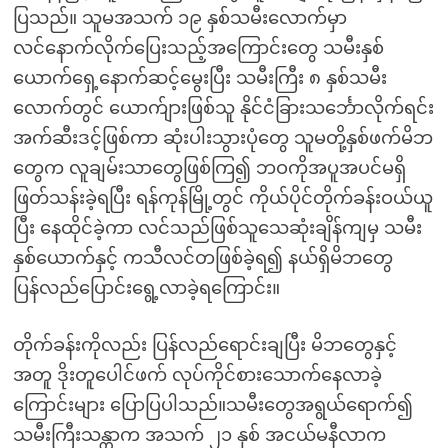
ပြသည်။ သူမအသက် ၁၉ နှစ်သမီးလောက်မှာ
လင်နောက်လိုက်ပြေးသည့်အကြောင်းတွေ သမီးနှစ်
ယောက်ရှေ့နောက်ဆင့်မွေးပြီး သမီးကြီး ၈ နှစ်သမီး
လောက်တွင် ယောက်ျားဖြစ်သူ နိုင်ငံခြားသင်္ဘောလိုက်ရင်း
အက်ဆီးဒင့်ဖြစ်ကာ ဆုံးပါးသွားပုံတွေ သူမတို့နှစ်ဖက်မိဘ
တွေက လူချမ်းသာတွေဖြစ်ကြ၍ ဘဝကိုအပူအပင်မရှိ
ဖြတ်သန်းခဲ့ရပြီး ရန်ကုန်မြို့တွင် ကိုယ်ပိုင်တိုက်ခန်းဝယ်ယူ
ပြီး နေထိုင်ခဲ့ကာ လင်သည်ဖြစ်သူသေဆုံးချိန်ကျမှ သမီး
နှစ်ယောက်နှင့် ကသီလင်တဖြစ်ခဲ့ရ၍ နယ်ရှိမိဘတွေ
ပြန်လည်ပြောင်းရွေ့လာခဲ့ရကြောင်း။
တိုက်ခန်းကိုလည်း ပြန်လည်ရောင်းချပြီး မိဘတွေနှင့်
အတူ ဒိုးတူပေါင်ဖက် လုပ်ကိုင်စားသောက်နေလာခဲ့
ကြောင်းများ ပြောပြပါသည်။သမီးတွေအရွယ်ရောက်၍
သမီးကြီးသန္တာက အသက် ၂၁ နှစ် အငယ်မနီလာက