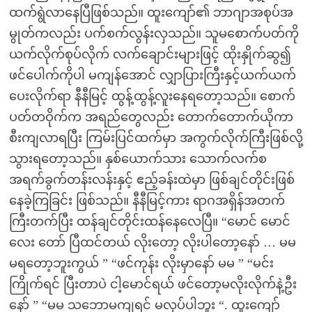
ထက်ရွဲလာနေပြီဖြစ်သည်။ ထူးကျော်၏ ဘာဂျာအစုပ်အ
မွုတ်ကလည်း ပက်စက်လွန်းလှသည်။ သူမစောက်ပတ်ကို
ယက်လိုက်စုပ်လိုက် လက်ချောင်းများဖြင့် ထိုးနှိုက်ဆွ၍
ဖင်ပေါက်ကိုပါ မကျန်အောင် လျှာပြားကြီးနှင့်ယက်ယက်
ပေးလိုက်ရာ နီနီမြင့် ထွန့်ထွန့်လူးနေရတော့သည်။ စောက်
ပတ်တဝိုက်က အရည်တွေလည်း တောက်တောက်ယိုကာ
စီးကျလာရပြီး ကြမ်းပြင်ထက်မှာ အကွက်လိုက်ကြီးဖြစ်လို့
သွားရတော့သည်။ နှစ်ယောက်သား သောက်လက်စ
အရက်ခွက်တန်းလန်းနှင့် ဧည့်ခန်းထဲမှာ ဖြစ်ချင်တိုင်းဖြစ်
နေခဲ့ကြခြင်း ဖြစ်သည်။ နီနီမြင့်ကား ရာဂအရှိန်အတက်
ကြီးတက်ပြီး ထန်ချင်တိုင်းထန်နေလေပြီ။ “မောင် မောင်
လေး တော် ပြီထင်တယ် လိုးတော့ လိုးပါတော့နော် … မမ
မရတော့ဘူးကွယ် ” “ဖင်ကုန်း လိုးမှာနော် မမ ” “မင်း
ကြိုက်ရင် ပြီးတာပဲ ငါ့မောင်ရယ် ဖင်တော့မလိုးလိုက်နဲ့ဦး
နော် ” “မမ သဘောမကျရင် မလုပ်ပါဘူး “. ထူးကျော်