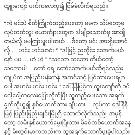
ထူူးကျော် ဇက်ကလေးပု၍ ငြိမ်ခံလိုက်ရသည်။
“ကဲ မင်းပဲ စိတ်ကြိုက်ထည့်ပေတော့ မမက သိပ်တော့မ
လုပ်တတ်ဘူး ယောက်ျားတွေက ဒါမျိုးသောက်မှ အားရှိ
တယ်လို့ မမကြားဖူးပါတယ် …ဒီတော့ မင်း အားရှိအောင်
လို့ … ဟင်း ဟင်းဟင်း ” “ဒါဖြင့် ညတိုင်း သောက်မယ်
နော် မမ … ဟဲ ဟဲ ” “သဘော သဘော ကိုယ်တော့်
သဘောပါ …တော် ရေ့ တော်သောက်မယ်ဆိုရင်လည်း
ကျုပ်က အမြည်းပန်းကန် အဆင်သင့် ပြင်ထားပေးရမှာ
ပေါ့ အဟင်း ဟင်း ဟင်း ” ဒေါ်နီနီမြင့်က ထူးကျော်ကို ခပ်
ငေါ့ငေါ့ကလေးပြောလိုက်ပြီး သူထည့်ပေးသော အရက်
ခွက်ကိုယူ၍ နှစ်ယောက်သား ချီးယား …လုပ်ကာ ဒေါ်နီနီ
မြင့် ဖြည်းဖြည်းချင်းမြုံ့၍ သောက်လိုက်သည်။ အမှန်
တော့ သမီးနှစ်ယောက်မွေးပြီးသား မိခင်တစ်ယောက်အနေ
နှင့် မီးတွင်းမှာကတည်းက သူအရက်သောက်ဖူးခဲ့ပါသည်။