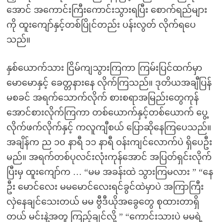
အောင် အကောင်းကြီးကောင်းသွားရပြီး စောက်ရည်များ
ကို ထူးကျော်နှင့်တစ်ပြိုင်တည်း ပန်းလွတ် လိုက်ရပေ
သည်။
နှစ်ယောက်သား ငြိမ်ကျသွားကြကာ ကြမ်းပြင်ထက်မှာ
မောမောနှင့် ခေတ္တနားနေ လိုက်ကြသည်။ ဒုတိယအချီပြန်
မစခင် အရက်သောက်လိုက် စားစရာအမြည်းတွေကုန်
အောင်စားလိုက်ကြကာ တစ်ယောက်နှင့်တစ်ယောက် ပွေ့
လိုက်ဖက်လိုက်နှင့် ကလူကျီစယ် ပြောဆိုနေကြပေသည်။
အချိန်က ည ၁၀ နာရီ ၁၁ နာရီ ဝန်းကျင်လောက်ပဲ ရှိပေဦး
မည်။ အရက်တစ်ပုလင်းလုံးကုန်အောင် အပြတ်ရှင်းလိုက်
ပြီးမှ ထူးကျော်က … “မမ အခန်းထဲ သွားကြမလား ” “နေ
ဦး မောင်လေး မမမောင်လေးရင်ခွင်ထဲမှာပဲ အကြာကြီး
လှဲနေချင်သေးတယ် မမ ဗွီဒီယိုအခွေတွေ စုထားတာရှိ
တယ် မင်းနဲ့အတူ ကြည့်ချင်လို့ ” “ကောင်းသားပဲ မမရဲ့