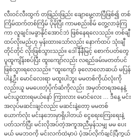
လီးဝင်လီးထွက် တဖြည်းဖြည်း ချောမွေ့လာပြီဖြစ်၍ တစ်
ကြိမ်ထက်တစ်ကြိမ် ပိုမိုပြီး ကာမစည်းစိမ် တွေ့လာခဲ့ကြ
ကာ လူချင်းမခွာနိုင်အောင်ဘဲ ဖြစ်နေရလေသည်။ တစ်ချီ
ထပ်လိုးမည်ဟု မှန်းထားသော်လည်း နောက်ထပ် သုံးချီ
တိုင်တိုင် လိုးဖြစ်သွားသည်။ ဒေါ်နီနီမြင့် စောက်ပတ်တွေ
ပူထူကျိန်းစပ်ပြီး ထူးကျော်လည်း လရည်ခမ်းမတတ်ပင်
ဖြစ်သွားရလေသည်။ “ထူးကျော် ခုလောလောဆယ် မပြန်
ပါနဲ့ဦး မောင်လေးရာ မထူးပါဘူး မမတစ်ကိုယ်လုံးကို
လည်းယူ မမပေးတဲ့ပိုက်ဆံကိုလည်း အမှတ်တရအနေနဲ့
မင်းယူထားရမယ်နော် ကြားလား မောင်လေး … ဒီနေ့ မင်း
အလုပ်မဆင်းချင်လည်း မဆင်းနဲ့တော့ မမတစ်
ယောက်လုံး မင်းနဘေးမှာရှိပါတယ် ငွေရေးကြေးရေးနဲ့
ပတ်သက်ပြီး မင်းလိုအပ်တဲ့အကူအညီမှန်သမျှ မမ ပေး
မယ် မမဘဝကို မင်းလက်ထဲမှာပဲ ပုံအပ်လိုက်ချင်ပြီကွယ်