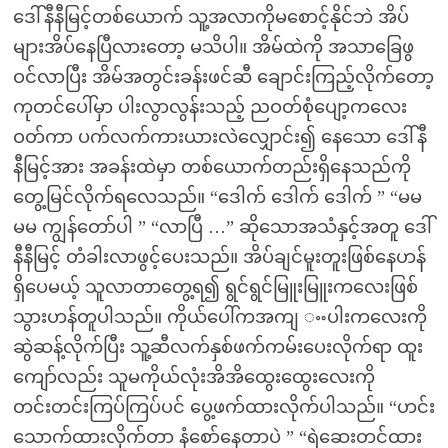
ဒေါ်နီနီမြင့်တစ်ယောက် သူ့အလာကိုမစောင့်နိုင်ဘဲ အိပ်
များအိပ်နေပြီလားတော့ မသိပါ။ အိမ်ထဲကို အသာခြေဖွ
ဝင်လာပြီး အိမ်အတွင်းခန်းဖင်ဆီ ချောင်းကြည့်လိုက်တော့
ကုတင်ပေါ်မှာ ပါးလွာလွန်းသည့် ညဝတ်စုံပျော့ကလေး
ဝတ်ကာ ပက်လက်ကားယားလဲလျှောင်း၍ နေသော ဒေါ်နီ
နီမြင့်အား အခန်းထဲမှာ တစ်ယောက်တည်းရှိနေသည်ကို
တွေ့မြင်လိုက်ရလေသည်။ “ဒေါက် ဒေါက် ဒေါက် ” “မမ
မမ ကျွန်တော်ပါ ” “လာပြီ …” ဆိုသောအသံနှင့်အတူ ဒေါ်
နီနီမြင့် တံခါးလာဖွင့်ပေးသည်။ အိပ်ချင်မူးတူးဖြစ်နေဟန်
ရှိပေမယ့် သူလာတာတွေ့ရ၍ ရွင်ရွင်မြူးမြူးကလေးဖြစ်
သွားဟန်တူပါသည်။ ကိုယ်ပေါ်ကအကျ ႌပါးကလေးကို
ဆွဲဆန့်လိုက်ပြီး သူ့ဆီလက်နှစ်ဖက်ကမ်းပေးလိုက်ရာ ထူး
ကျော်လည်း သူမကိုယ်လုံးအိအိထွေးထွေးလေးကို
တင်းတင်းကြပ်ကြပ်ပင် ပွေ့ဖက်ထားလိုက်ပါသည်။ “ဟင်း
သောက်ထားလိုက်တာ နံစော်နေတာပဲ ” “ရဲဆေးတင်ထား