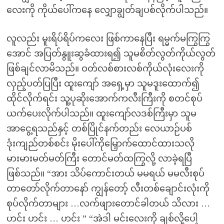
လေးကို ကိုယ်ပေါ်ကနေ လျှောချွတ်ချပစ်လိုက်ပါသည်။
လူလည်း မူးရိပ်ရိပ်ကလေး ဖြစ်ကာနေပြီး ရမ္မက်မကြွကြွ
အောင် အပြတ်နွူးဆွခံထားရ၍ သူမစိတ်လွတ်ကိုယ်လွတ်
ဖြစ်ချင်လာမိသည်။ ဝတ်လစ်စားလစ်ကိုယ်လုံးလေးကို
လှည့်ပတ်ပြပြီး ထူးကျော် အရှေ့မှာ သူမဒူးထောက်၍
ထိုင်လိုက်ရင်း သူ့ပုဆိုးအောက်ကလီးကြီးကို စတင်စုပ်
ယက်ပေးလိုက်ပါသည်။ ထူးကျော်လဒစ်ကြီးမှာ သူမ
အာငွေ့ရသည်နှင့် တစ်ပြိုင်နက်တည်း လေယာဉ်ပစ်
ဒုံးကျည်တစ်စင်း မိုးပေါ်ကိုမြှောက်ထောင်ထားသလို
မားမားမတ်မတ်ကြီး တောင်မတ်ထကြွလို့ လာခဲ့ရပြီ
ဖြစ်သည်။ “အား သိပ်ကောင်းတယ် မမရယ် မမလီးစုပ်
တာတော်လိုက်တာနော် ကျွန်တော့် လီးတစ်ချောင်းလုံးကို
စုပ်လိုက်တာများ …လက်ဖျားတောင်ခါတယ် သိလား …
ဟင်း ဟင်း … ဟင်း ” “အဲဒါ မင်းလေးကို ချစ်လို့ပေါ့