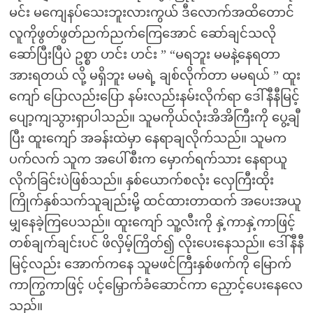
မင်း မကျေနပ်သေးဘူးလားကွယ် ဒီလောက်အထိတောင်
လူကိုဖွတ်ဖွတ်ညက်ညက်ကြေအောင် ဆော်ချင်သလို
ဆော်ပြီးပြီပဲ ဥစ္စာ ဟင်း ဟင်း ” “မရဘူး မမနဲ့နေရတာ
အားရတယ် လို့ မရှိဘူး မမရဲ့ ချစ်လိုက်တာ မမရယ် ” ထူး
ကျော် ပြောလည်းပြော နမ်းလည်းနမ်းလိုက်ရာ ဒေါ်နီနီမြင့်
ပျော့ကျသွားရှာပါသည်။ သူမကိုယ်လုံးအိအိကြီးကို ပွေ့ချီ
ပြီး ထူးကျော် အခန်းထဲမှာ နေရာချလိုက်သည်။ သူမက
ပက်လက် သူက အပေါ်စီးက မှောက်ရက်သား နေရာယူ
လိုက်ခြင်းပဲဖြစ်သည်။ နှစ်ယောက်စလုံး လှေကြီးထိုး
ကြိုက်နှစ်သက်သူချည်းမို့ ထင်ထားတာထက် အပေးအယူ
မျှနေခဲ့ကြပေသည်။ ထူးကျော် သူ့လီးကို နှဲ့ကာနှဲ့ကာဖြင့်
တစ်ချက်ချင်းပင် ဖိလှိမ့်ကြိတ်၍ လိုးပေးနေသည်။ ဒေါ်နီနီ
မြင့်လည်း အောက်ကနေ သူမဖင်ကြီးနှစ်ဖက်ကို မြောက်
ကာကြွကာဖြင့် ပင့်မြှောက်ခံဆောင်ကာ ညှောင့်ပေးနေလေ
သည်။