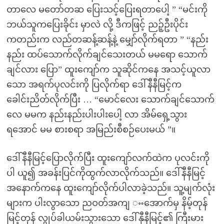
တာလေ မတော်တဆ ပြေးသင့်ပြေးရတာပေါ့ ” “မင်းကို
ဘယ်သူကပြေးခိုင်း မှာလဲ လို့ ဒီကဖြင့် ညဉ့်ဦးပိုင်း
ကတည်းက လည်တဆန့်ဆန့်နဲ့ မျှော်လိုက်ရတာ ” “နည်း
နည်း ထပ်သောက်လိုက်ချင်သေးတယ် မမရော သောက်
ချင်လား ပြော” ထူးကျော်က သူဆိုင်ကနေ အသင့်ယူလာ
သော အရက်ပုလင်းကို ပြလိုက်ရာ ဒေါ်နီနီမြင့်က
ခေါင်းညိတ်လိုက်ပြီး … “မောင်လေး သောက်ချင်သောက်
လေ မမက နည်းနည်းပါးပါးပေါ့ လာ အိမ်ရှေ့သွား
ရအောင် မမ စားစရာ အမြည်းစီစဉ်ပေးမယ် ”။
ဒေါ်နီနီမြင့်ပြောလိုက်ပြီး ထူးကျော်လက်ထဲက ပုလင်းကို
ပါ ယူ၍ အခန်းပြင်ကိုထွက်လာလိုက်သည်။ ဒေါ်နီနီမြင့်
အနောက်ကနေ ထူးကျော်လိုက်ပါလာခဲ့သည်။ သူ့မျက်လုံး
များက ပါးလွာသော ညဝတ်အကျ ႌအောက်မှ နိမ့်တုန်
မြင့်တုန် လွုပ်ခါယမ်းသွားသော ဒေါ်နှီနီမြင့်၏ ကြီးမား