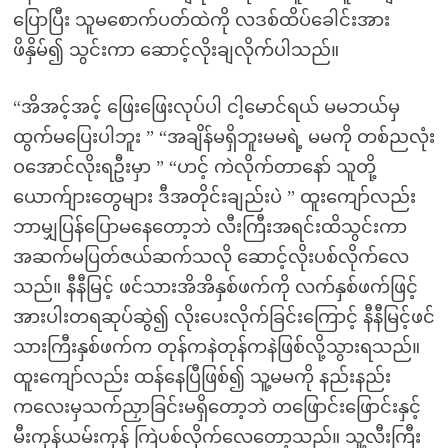
ပြောပြီး သူမစောက်ပတ်ထဲကို လဒစ်ထိပ်ခေါင်းအား
ဖိနှိမ်၍ သွင်းကာ ဆောင့်လိုးချလိုက်ပါသည်။
“အိအင့်အင့် ဖြေးဖြေးလုပ်ပါ ငါ့မောင်ရယ် မမဘယ်မှ
ထွက်မပြေးပါဘူး ” “အချိန်မရှိဘူးမမရဲ့ မမကို တစ်ညလုံး
ဝအောင်လိုးရဦးမှာ ” “ဟင့် ကဲလိုက်တာနော် သူတို့
ယောက်ျားတွေများ ဒီအတိုင်းချည်းပဲ ” ထူးကျော်လည်း
ဘာမျှပြန်ပြောမနေတော့ဘဲ လီးကြီးအရင်းထိသွင်းကာ
အဆက်မပြတ်ဇယ်ဆက်သလို ဆောင့်လိုးပစ်လိုက်လေ
သည်။ နီနီမြင့် ဖင်သားအိအိနှစ်ဖက်ကို လက်နှစ်ဖက်ဖြင့်
အားပါးတရဆုပ်ဆွဲ၍ လိုးပေးလိုက်ခြင်းကြောင့် နီနီမြင့်ဖင်
သားကြီးနှစ်ဖက်က တုန်ကနဲတုန်ကနဲဖြစ်လို့သွားရသည်။
ထူးကျော်လည်း ထန်နေပြီဖြစ်၍ သူ့မမကို နည်းနည်း
ကလေးမှသက်ညှာခြင်းမရှိတော့ဘဲ တဖြောင်းဖြောင်းနှင့်
မီးကုန်ယမ်းကုန် ကြဲပစ်လိုက်လေတော့သည်။ သူ့လီးကြီး