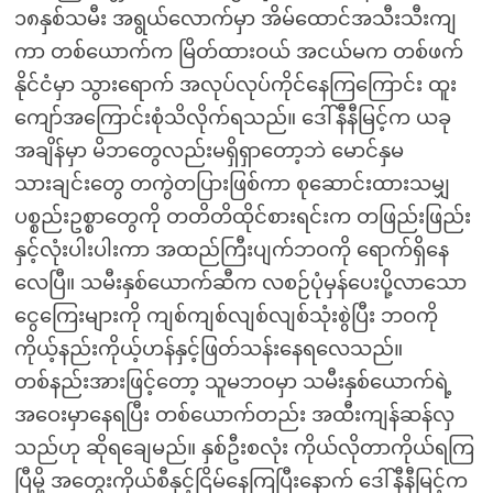
၁၈နှစ်သမီး အရွယ်လောက်မှာ အိမ်ထောင်အသီးသီးကျ
ကာ တစ်ယောက်က မြိတ်ထားဝယ် အငယ်မက တစ်ဖက်
နိုင်ငံမှာ သွားရောက် အလုပ်လုပ်ကိုင်နေကြကြောင်း ထူး
ကျော်အကြောင်းစုံသိလိုက်ရသည်။ ဒေါ်နီနီမြင့်က ယခု
အချိန်မှာ မိဘတွေလည်းမရှိရှာတော့ဘဲ မောင်နှမ
သားချင်းတွေ တကွဲတပြားဖြစ်ကာ စုဆောင်းထားသမျှ
ပစ္စည်းဥစ္စာတွေကို တတိတိထိုင်စားရင်းက တဖြည်းဖြည်း
နှင့်လုံးပါးပါးကာ အထည်ကြီးပျက်ဘဝကို ရောက်ရှိနေ
လေပြီ။ သမီးနှစ်ယောက်ဆီက လစဉ်ပုံမှန်ပေးပို့လာသော
ငွေကြေးများကို ကျစ်ကျစ်လျစ်လျစ်သုံးစွဲပြီး ဘဝကို
ကိုယ့်နည်းကိုယ့်ဟန်နှင့်ဖြတ်သန်းနေရလေသည်။
တစ်နည်းအားဖြင့်တော့ သူမဘဝမှာ သမီးနှစ်ယောက်ရဲ့
အဝေးမှာနေရပြီး တစ်ယောက်တည်း အထီးကျန်ဆန်လှ
သည်ဟု ဆိုရချေမည်။ နှစ်ဦးစလုံး ကိုယ်လိုတာကိုယ်ရကြ
ပြီမို့ အတွေးကိုယ်စီနှင့်ငြိမ်နေကြပြီးနောက် ဒေါ်နီနီမြင့်က