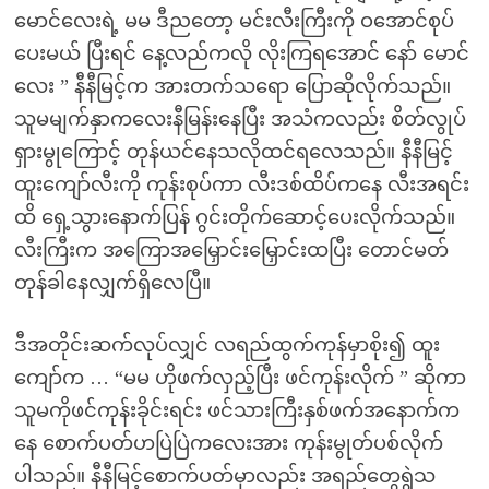
မောင်လေးရဲ့ မမ ဒီညတော့ မင်းလီးကြီးကို ဝအောင်စုပ်
ပေးမယ် ပြီးရင် နေ့လည်ကလို လိုးကြရအောင် နော် မောင်
လေး ” နီနီမြင့်က အားတက်သရော ပြောဆိုလိုက်သည်။
သူမမျက်နှာကလေးနီမြန်းနေပြီး အသံကလည်း စိတ်လွုပ်
ရှားမွုကြောင့် တုန်ယင်နေသလိုထင်ရလေသည်။ နီနီမြင့်
ထူးကျော်လီးကို ကုန်းစုပ်ကာ လီးဒစ်ထိပ်ကနေ လီးအရင်း
ထိ ရှေ့သွားနောက်ပြန် ဂွင်းတိုက်ဆောင့်ပေးလိုက်သည်။
လီးကြီးက အကြောအမြှောင်းမြှောင်းထပြီး တောင်မတ်
တုန်ခါနေလျှက်ရှိလေပြီ။
ဒီအတိုင်းဆက်လုပ်လျှင် လရည်ထွက်ကုန်မှာစိုး၍ ထူး
ကျော်က … “မမ ဟိုဖက်လှည့်ပြီး ဖင်ကုန်းလိုက် ” ဆိုကာ
သူမကိုဖင်ကုန်းခိုင်းရင်း ဖင်သားကြီးနှစ်ဖက်အနောက်က
နေ စောက်ပတ်ဟပြဲပြဲကလေးအား ကုန်းမွုတ်ပစ်လိုက်
ပါသည်။ နီနီမြင့်စောက်ပတ်မှာလည်း အရည်တွေရွဲသ