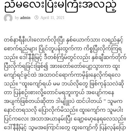
ညီမလေးပြီးမကြီးအလည့်
by
admin
April 11, 2021
တစ်နာရီနီးပါးလောက်လိုးပြီး နှစ်ယောက်သား လရည်နှင့်
စောက်ရည်များ ပြိုင်တူပန်းထွက်ကာ ကိစ္စပြီးလိုက်ကြရ
သည်။ ဒေါ်နီနီမြင့် ဒီတစ်ကြိမ်တွင်လည်း နှစ်ချီဆက်တိုက်
ပြီးလိုက်ရခြင်းဖြစ်၍ အားတော်တော်ပျော့သွားကာ ထူး
ကျော်ရင်ခွင်ထဲ အသာဝင်ရောက်ကာမှိန်းနေလိုက်ရလေ
သည်။ “ထူးကျော်ရယ် မမ ဘယ်လိုတွေ ဖြစ်ကုန်သလဲဆို
တာ ပြန်စဉ်းစားလို့တောင်မရဘူးကွယ် အပျော်ကနေ
အပျက်ဖြစ်တယ်ဆိုတာ ဒါမျိုူးပဲ ထင်ပါတယ် ” သူမက
နောင်တရသလို ပြောလိုက်မိသည်။ ထူးကျော်က သူမပါး
ပြင်ကလေး အသာအယာနမ်းပြီး ချော့မော့နေရလေသည်။
ဒေါ်နီနီမြင့် သူမအကြောင်းတွေ ထူးကျော်ကို ပြန်လှန်ပြော