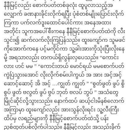
နီနီမြင့်လည်း စောက်ပတ်တစ်ခုလုံး ထူပူလာသည့်အ
လျှောက် ခဏနားခိုင်းလိုက်ရပြီး ပုံစံတစ်မျိုးပြောင်းလိုက်
ကြကာ ပက်လက်ဒူးထောင်ပေါင်ကား အနေအထား
အတိုင်း သူကအပေါ်စီးကနေ နီနီမြင့်စောက်ပတ်ထဲကို လီး
သွင်း၍ ဆက်လက်လိုးကြပြန်သည်။ ထူးကျော်က သူမဖင်
ကိုအောက်ကနေ ပင့်မကိုင်ကာ သူ့ခါးအားကိုသုံးပြီးလိုးနေ
မို့ အရသာလည်း တကယ်ရှိလွန်းလှပေသည်။ “ကောင်း
လား ဟင် မမ ” “ကောင်းတယ် မောင်ရယ် မမစောက်ပတ်
ကွဲပြဲသွားအောင် လိုးလိုက်စမ်းပါကွယ် အ အား အင့်အင့်
ဆောင့်ဆောင့် အိ အင့် …ကျွတ် ကျွတ် ” “စွတ်ဖွတ် ဖွပ် စွိ
စွပ် ဖွတ် ဗလွတ် ဖွပ် ဗွပ် ဘုတ် ဗလပ် ဘွပ် ” အသံတွေ
မြိုင်ဆိုင်လို့သွားသည်။ နောက်ထပ် ဆယ့်ငါးမိနစ်လောက်
အကြာမှာ ထူးကျော်လည်း အားသွန်လိုးရင်း သူ့လီးကြီး
ထိပ်မှ လရည်များကို နီနီမြင့်စောက်ပတ်ထဲသို့ ပန်း
ညှစ်ထုတ်ပစ်လိုက်ပါသည်။ နီနီမြင့်လည်း အသည်းခိုက်