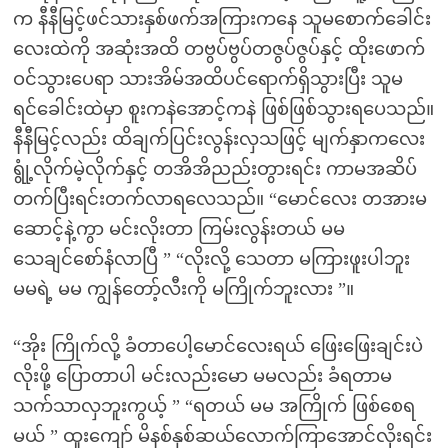
က နီနီမြင့်ဖင်သားနှစ်ဖက်အကြားကနေ သူမစောက်ခေါင်း
လေးထဲကို အဆုံးအထိ တဗွပ်ဗွပ်တဇွပ်ဇွပ်နှင့် ထိုးဖောက်
ဝင်သွားပေရာ သားအိမ်အထိပင်ရောက်ရှိသွားပြီး သူမ
ရင်ခေါင်းထဲမှာ စူးကနဲအောင့်ကနဲ ဖြစ်ဖြစ်သွားရပေသည်။
နီနီမြင့်လည်း ထိချက်ပြင်းလွန်းလှသဖြင့် မျက်နှာကလေး
ရွုံ့လိုက်မဲ့လိုက်နှင့် တအိအိညည်းတွားရင်း ကာမအဆိပ်
တက်ပြီးရင်းတက်လာရလေသည်။ “မောင်လေး တအားမ
ဆောင့်နဲ့ကွာ မင်းလိုးတာ ကြမ်းလွန်းတယ် မမ
သေချင်စော်နံလာပြီ ” “လိုးလို့ သေတာ မကြားဖူးပါဘူး
မမရဲ့ မမ ကျွန်တော့်လီးကို မကြိုက်ဘူးလား ”။
“အိုး ကြိုက်လို့ ခံတာပေါ့မောင်လေးရယ် ဖြေးဖြေးချင်းပဲ
လိုးဖို့ ပြောတာပါ မင်းလည်းမော မမလည်း ခံရတာမ
သက်သာလှဘူးကွယ့် ” “ရတယ် မမ အကြိုက် ဖြစ်စေရ
မယ် ” ထူးကျော် မိနစ်နှစ်ဆယ်လောက်ကြာအောင်လိုးရင်း