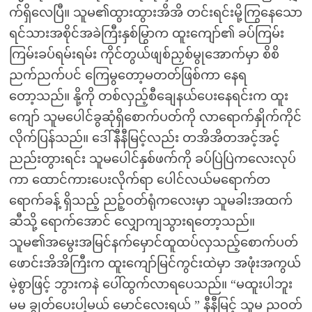
က်ရှိလေပြီ။ သူမ၏ထွားထွားအိအိ တင်းရင်းမို့ကြွနေသော
ရင်သားအစိုင်အခဲကြီးနှစ်မြွာက ထူးကျော်၏ ခပ်ကြမ်း
ကြမ်းခပ်ရမ်းရမ်း ကိုင်တွယ်ဖျစ်ညှစ်မွုအောက်မှာ စိစိ
ညက်ညက်ပင် ကြေမွတော့မတတ်ဖြစ်ကာ နေရ
တော့သည်။ နို့ကို တစ်လှည့်စီချေနယ်ပေးနေရင်းက ထူး
ကျော် သူမပေါင်ခွဆုံရှိစောက်ပတ်ကို လာရောက်နှိုက်ကိုင်
လိုက်ပြန်သည်။ ဒေါ်နီနီမြင့်လည်း တအိအိတအင့်အင့်
ညည်းတွားရင်း သူမပေါင်နှစ်ဖက်ကို ခပ်ပြဲပြဲကလေးလုပ်
ကာ ထောင်ကားပေးလိုက်ရာ ပေါင်လယ်မရောက်တ
ရောက်ခန့် ရှိသည့် ညဉ့်ဝတ်ရုံကလေးမှာ သူမခါးအထက်
ဆီသို့ ရောက်အောင် လျှောကျသွားရတော့သည်။
သူမ၏အမွေးအမြင်နက်မှောင်ထူထပ်လှသည့်စောက်ပတ်
ဖောင်းအိအိကြီးက ထူးကျော်မြင်ကွင်းထဲမှာ အဖုံးအကွယ်
မဲ့စွာဖြင့် ဘွားကနဲ ပေါ်ထွက်လာရပေသည်။ “မထူးပါဘူး
မမ ချွတ်ပေးပါ့မယ် မောင်လေးရယ် ” နီနီမြင့် သူမ ညဝတ်