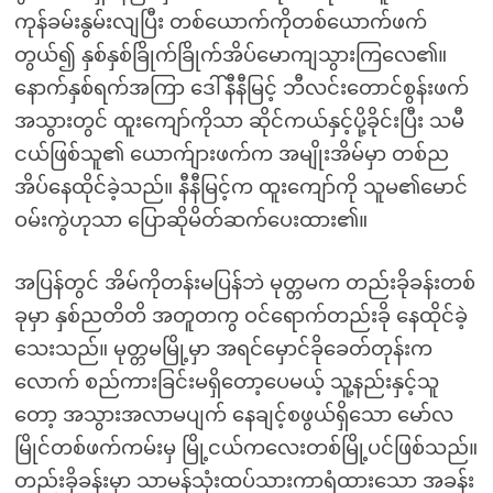
ကုန်ခမ်းနွမ်းလျပြီး တစ်ယောက်ကိုတစ်ယောက်ဖက်
တွယ်၍ နှစ်နှစ်ခြိုက်ခြိုက်အိပ်မောကျသွားကြလေ၏။
နောက်နှစ်ရက်အကြာ ဒေါ်နီနီမြင့် ဘီလင်းတောင်စွန်းဖက်
အသွားတွင် ထူးကျော်ကိုသာ ဆိုင်ကယ်နှင့်ပို့ခိုင်းပြီး သမီ
ငယ်ဖြစ်သူ၏ ယောက်ျားဖက်က အမျိုးအိမ်မှာ တစ်ည
အိပ်နေထိုင်ခဲ့သည်။ နီနီမြင့်က ထူးကျော်ကို သူမ၏မောင်
ဝမ်းကွဲဟုသာ ပြောဆိုမိတ်ဆက်ပေးထား၏။
အပြန်တွင် အိမ်ကိုတန်းမပြန်ဘဲ မုတ္တမက တည်းခိုခန်းတစ်
ခုမှာ နှစ်ညတိတိ အတူတကွ ဝင်ရောက်တည်းခို နေထိုင်ခဲ့
သေးသည်။ မုတ္တမမြို့မှာ အရင်မှောင်ခိုခေတ်တုန်းက
လောက် စည်ကားခြင်းမရှိတော့ပေမယ့် သူ့နည်းနှင့်သူ
တော့ အသွားအလာမပျက် နေချင့်စဖွယ်ရှိသော မော်လ
မြိုင်တစ်ဖက်ကမ်းမှ မြို့ငယ်ကလေးတစ်မြို့ပင်ဖြစ်သည်။
တည်းခိုခန်းမှာ သာမန်သုံးထပ်သားကာရံထားသော အခန်း