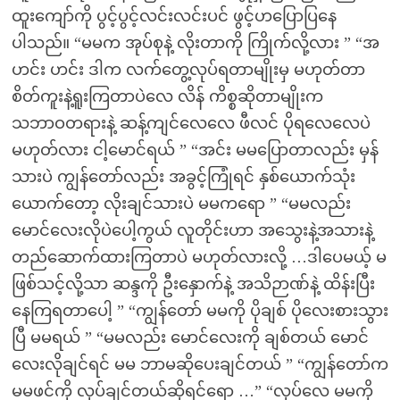
ထူးကျော်ကို ပွင့်ပွင့်လင်းလင်းပင် ဖွင့်ဟပြောပြနေ
ပါသည်။ “မမက အုပ်စုနဲ့ လိုးတာကို ကြိုက်လို့လား ” “အ
ဟင်း ဟင်း ဒါက လက်တွေ့လုပ်ရတာမျိုးမှ မဟုတ်တာ
စိတ်ကူးနဲ့ရူးကြတာပဲလေ လိန် ကိစ္စဆိုတာမျိုးက
သဘာဝတရားနဲ့ ဆန့်ကျင်လေလေ ဖီလင် ပိုရလေလေပဲ
မဟုတ်လား ငါ့မောင်ရယ် ” “အင်း မမပြောတာလည်း မှန်
သားပဲ ကျွန်တော်လည်း အခွင့်ကြုံရင် နှစ်ယောက်သုံး
ယောက်တော့ လိုးချင်သားပဲ မမကရော ” “မမလည်း
မောင်လေးလိုပဲပေါ့ကွယ် လူတိုင်းဟာ အသွေးနဲ့အသားနဲ့
တည်ဆောက်ထားကြတာပဲ မဟုတ်လားလို့ …ဒါပေမယ့် မ
ဖြစ်သင့်လို့သာ ဆန္ဒကို ဦးနှောက်နဲ့ အသိဉာဏ်နဲ့ ထိန်းပြီး
နေကြရတာပေါ့ ” “ကျွန်တော် မမကို ပိုချစ် ပိုလေးစားသွား
ပြီ မမရယ် ” “မမလည်း မောင်လေးကို ချစ်တယ် မောင်
လေးလိုချင်ရင် မမ ဘာမဆိုပေးချင်တယ် ” “ကျွန်တော်က
မမဖင်ကို လုပ်ချင်တယ်ဆိုရင်ရော …” “လုပ်လေ မမကို