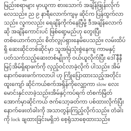
မြည်းစရာများ မှာယူကာ စားသောက် အချိန်ဖြုန်းလိုက်
လေသည်။ ည ၉ နာရီလောက်ကျမှ ဆိုင်က ပြန်ထွက်လာ
သည်။ လူကလည်း ရေချိန်ကိုက်နေပြီမို့ ဒီအချိန်လောက်
ဆို အချိန်ကောင်းပင် ဖြစ်ရော့မည်ဟု တွေးပြီး
တစ်ယောက်တည်း စိတ်လွုပ်ရှားနေမိပေသည်။ လမ်းထိပ်
ရှိ ဆေးဆိုင်တစ်ဆိုင်မှာ သူအမြဲသုံးစွဲနေကျ ကာမနှင့်
ပတ်သက်သည့်ဆေးတစ်မျိုးကို ဝယ်ယူလိုက်ပြီး ဒေါ်နီနီ
မြင့်အိမ်ရှိရာဖက်ကို လှည့်ဝင်လာခဲ့လိုက် ပါသည်။ အိမ်
နောက်ဖေးဖက်ကလာပါ ဟု ကြိုပြောထားသည့်အတိုင်း
ထူးကျော် ဆိုင်ကယ်စက်အရှိန်ကိုလျှော့ကာ slow လေး
မောင်းနှင်လာခဲ့သည်။အိမ်နှင့်ကပ်ရက် တံစက်မြိတ်
အောက်မှာဆိုင်ကယ် ဇက်သော့ခတ်ကာ ပစ်ထားလိုက်ပြီး
နောက်ဖေးတံခါးကို အသာတွန်းကြည့်လိုက်သည်။ တံခါး
ကို lock ချထားခြင်းမရှိဘဲ စေ့ရုံသာစေ့ထားသည်။