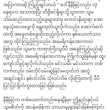
အပြာကားဆို ကြည့်ချင်တယ် ” ဒေါ်နီနီမြင့်လည်း လှဲ
နေရာက အသာထပြီး တီဗွီစင်ရှိရာသို့သွားကာ သူမ
သိမ်းဆည်းထားသည့်ခွေများထဲမှ ကောင်းနိုးရာရာ အော
ခွေသုံးလေးခွေကို ရွေးထုတ်ယူလိုက်သည်။ အောက်စက်
ထဲကို အခွေတစ်ခွေထိုးထည့်လိုက်ကာ နှစ်ယောက်သား
အတူ ထိုင်ကြည့်ကြသည်။ အမေရိကန်အောကားပဲ
ဖြစ်သည်။ သူမက တဏှာကြီးသူပီပီ အခွေကြည့်မည်ဆို
လျှင်လည်း အမေရိကန်အောကားမှ ကြိုက်သူဖြစ်မှန်း ထူး
ကျော်သိခွင့်ရလိုက်ပါသည်။ မင်းသမီး မင်းသားက တစ်
လက်တည်း ဝမ်းဘိုင်ဝမ်းဆွဲခြင်းမဟုတ်ဘဲ အတွဲ
အချင်းချင်း နှစ်ပင်လိမ် သုံးပင်လိမ် လိုးကြတာကို ပီပီ
ပြင်ပြင်ရိုက်ကူးထားခြင်းဖြစ်သည်။
နီနီမြင့်က တစ်ယောက်တည်းနေချိန်မှာ ဤနည်းနှင့်ပင်
သူမစိတ်ကို အပန်းဖြေကာ သာယာမွုရှာခြင်းဖြစ်ကြောင်း