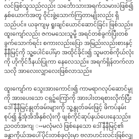
လင်ဖြစ်သူသည်လည်း သင်္ဘောသားအရက်သမားပဲဖြစ်၍
နှစ်ယောက်အတူ ဝိုင်းဖွဲ့သောက်ကြတာမျိုးလည်း ရှိ
သည်ပင်။ ယခုကျမှ ရူးချင်ယောင်ဆောင်ခြင်း ဖြစ်သည်။
ထူးကျော်လည်း ဇကမသေးသူမို့ အရင်တစ်ခွက်ပြီးတစ်
ခွက်သောက်ရင်း စကားလည်းပြော အမြည်းလည်းစားနှင့်
နီနီမြင့်ကို သူ့ပေါင်ပေါ်မှာ အထိုင်ခိုင်း၍ သူမတစ်ကိုယ်လုံး
ကို ဟိုကိုင်ဒီနယ်ပြုကာ နေလေသည်။ အရက်ရှိန်တက်လာ
သလို အာလေးလျှာလေးဖြစ်လာသည်။
ထူးကျော်က သွေးအားကောင်း၍ ကာမရာဂလုပ်ဆောင်မွု
ကို အားပေးသော ငရှဉ့်ကြော်ကို အားပါးတရစားလိုက်ပြီး
ဒေါ်နီနီမြင့်နွုတ်ခမ်းများကို သူ့နွုတ်ခမ်းဖြင့် ဖိကပ်နမ်း
စုပ်၍ နို့အုံအိအိနှစ်လုံးကို ဖျစ်ကိုင်ဆုပ်နယ်ပေးနေသည်။
ညဝတ်အကျ ႌမလုံမလဲ ဖြစ်နေသော ဒေါ်နီနီမြင့်၏
ခန္ဓာကိုယ်အပေါ်ပိုင်းတစ်ခုလုံးမှာ ဗလာဟင်းလင်းဖြစ်လျှ