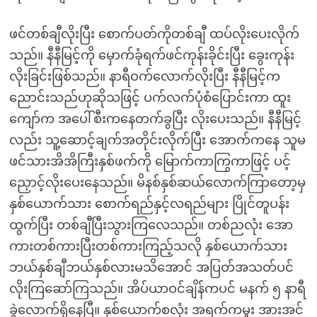
ဖင်တစ်ချီလိုးပြီး စောက်ပတ်ကိုတစ်ချီ ထပ်လိုးပေးလိုက်
သည်။ နီနီမြင့်ကို မှောက်ခုံရက်ဖင်ကုန်းခိုင်းပြီး ခွေးကုန်း
လိုးခြင်းဖြစ်သည်။ နာရီဝက်လောက်လိုးပြီး နီနီမြင့်က
ညောင်းသည်ဟုဆိုသဖြင့် ပက်လက်ပုံစံပြောင်းကာ ထူး
ကျော်က အပေါ်စီးကနေတက်ခွပြီး လိုးပေးသည်။ နီနီမြင့်
လည်း သူ့ဆောင့်ချက်အတိုင်းလိုက်ပြီး အောက်ကနေ သူမ
ဖင်သားအိအိကြီးနှစ်ဖက်ကို မြောက်ကာကြွကာဖြင့် ပင့်
ညှောင့်လိုးပေးနေသည်။ မိနစ်နှစ်ဆယ်လောက်ကြာတော့မှ
နှစ်ယောက်သား စောက်ရည်နှင့်လရည်များ ပြိုင်တူပန်း
ထွက်ပြီး တစ်ချီပြီးသွားကြလေသည်။ တစ်ညလုံး အော
ကားတစ်ကားပြီးတစ်ကားကြည့်သလို နှစ်ယောက်သား
ဘယ်နှစ်ချီဘယ်နှစ်လားမသိအောင် အပြတ်အသတ်ပင်
လိုးကြဆော်ကြသည်။ အိပ်ယာဝင်ချိန်ကပင် မနက် ၅ နာရီ
ခွဲလောက်ရှိနေပြီ။ နှစ်ယောက်စလုံး အရက်ကမူး အားအင်