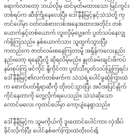
ရောက်လာတော့ ဘယ်လိုမှ ထင်မှတ်မထားသော မြင်ကွင်း
တစ်ရပ်က ဆီးကြိုနေလေပြီ။ ဒေါ်နီနီမြင့်နှင့်သဲသဲတို့ ကု
တင်ပေါ်မှာ ဝတ်လစ်စားလစ်အနေအထားအတိုင်း တစ်
ယောက်နှင့်တစ်ယောက် လူးလှိမ့်ပွေ့ဖက် ပွတ်သပ်နေလျှ
က်ရှိကြသည်။ နှစ်ယောက်သား သူထွက်သွားပြီး
ကတည်းက ဇာတ်လမ်းစနေကြတာမို့ အရှိန်ကလေးနည်း
နည်းတော့ ရနေပြီလို့ ဆိုရလိမ့်မည်။ နွုတ်ခမ်းချင်းဖိကပ်
နမ်းစုပ်ကြ ဖင်ကိုင် နို့ကိုင်ကာ ပွတ်သီးပွတ်သပ်ပြုကြရင်း
ဒေါ်နီနီမြင့်၏လက်တစ်ဖက်က သဲသဲရဲ့ပေါင်ခွဆုံကြားထဲ
က စောက်ပတ်ရှိရာဆီကို တိုးဝင်သွားပြီး အပီအပြင်နှိုက်
ကိုင်နေတာကို တွေ့လိုက်ရပေသည်။ သဲသဲဆိုသော
ကောင်မလေး ကုတင်ပေါ်မှာ ကော့ပျံနေရှာသည်။
ဒေါ်နီနီမြင့်က သူမကိုယ်ကို ဒူးထောင်ပေါင်ကား လှဲအိပ်
ခိုင်းလိုက်ပြီး ပေါင်နှစ်ဖက်ကြားထဲတိုးဝင်၍