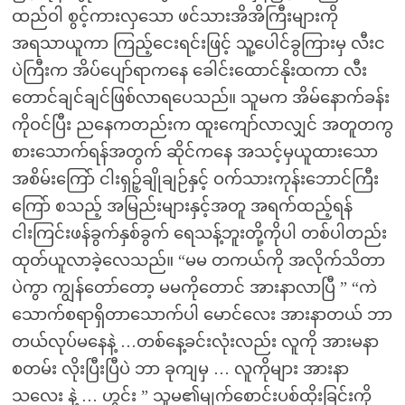
ထည်ဝါ စွင့်ကားလှသော ဖင်သားအိအိကြီးများကို
အရသာယူကာ ကြည့်ငေးရင်းဖြင့် သူ့ပေါင်ခွကြားမှ လီးင
ပဲကြီးက အိပ်ပျော်ရာကနေ ခေါင်းထောင်နိုးထကာ လီး
တောင်ချင်ချင်ဖြစ်လာရပေသည်။ သူမက အိမ်နောက်ခန်း
ကိုဝင်ပြီး ညနေကတည်းက ထူးကျော်လာလျှင် အတူတကွ
စားသောက်ရန်အတွက် ဆိုင်ကနေ အသင့်မှယူထားသော
အစိမ်းကြော် ငါးရှဉ့်ချိုချဉ်နှင့် ဝက်သားကုန်းဘောင်ကြီး
ကြော် စသည့် အမြည်းများနှင့်အတူ အရက်ထည့်ရန်
ငါးကြင်းဖန်ခွက်နှစ်ခွက် ရေသန့်ဘူးတို့ကိုပါ တစ်ပါတည်း
ထုတ်ယူလာခဲ့လေသည်။ “မမ တကယ်ကို အလိုက်သိတာ
ပဲကွာ ကျွန်တော်တော့ မမကိုတောင် အားနာလာပြီ ” “ကဲ
သောက်စရာရှိတာသောက်ပါ မောင်လေး အားနာတယ် ဘာ
တယ်လုပ်မနေနဲ့ …တစ်နေ့ခင်းလုံးလည်း လူကို အားမနာ
စတမ်း လိုးပြီးပြီပဲ ဘာ ခုကျမှ … လူကိုများ အားနာ
သလေး နဲ့ … ဟွင်း ” သူမ၏မျက်စောင်းပစ်ထိုးခြင်းကို