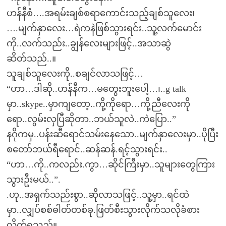
ဟန်နီစံ….အရမ်းချစ်စရာကောင်းသည့်ချစ်သူလေး၊
….မျက်နှာလေး…ရဲကနဲဖြစ်သွားရင်း..သူ့လက်မောင်း
ကို..လက်သည်း..ချွန်လေးများဖြင့်..အသာဆွဲ
ဆိတ်သည်..။
သူချစ်သူလေးကို..စချင်လာသဖြင့်…
“ဟာ…ဒါဆို..ဟန်နီက…မတွေးဘူးပေါ့…၊..g talk
မှာ..skype..မှာကျတော့..ကို့ကိုရော…ကို့ညီလေးကို
ရော..လွမ်းလှပြီဆိုတာ..ဘယ်သူလဲ..ကဲပြော..”
နဂိုကမှ..ပန်းဆီရောင်သမ်းနေသော..မျက်နှာလေးမှာ..ပိုပြီး
စတော်ဘယ်ရီရောင်..ဆန်ဆန်.ရင့်သွားရင်း..
“ဟာ…ကို..ကလည်း.ကွာ…ဆိုင်ကြီးမှာ..သူများတွေကြား
သွားဦးမယ်..”.
.ဟု..အရှက်သည်းစွာ..ဆိုလာသဖြင့်..သူ့မှာ..ရင်ထဲ
မှာ..လျှပ်စစ်ဓါတ်တစ်ခု.ဖြတ်စီးသွားလိုက်သလိုခံစား
လိုက်ရသည်။