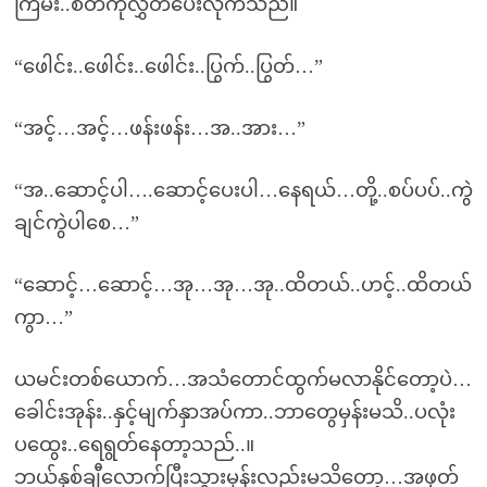
ကြမ်း..စိတ်ကိုလွှတ်ပေးလိုက်သည်။
“ဖေါင်း..ဖေါင်း..ဖေါင်း..ပြွက်..ပြွတ်…”
“အင့်…အင့်…ဖန်းဖန်း…အ..အား…”
“အ..ဆောင့်ပါ….ဆောင့်ပေးပါ…နေရယ်…တို့..စပ်ပပ်..ကွဲ
ချင်ကွဲပါစေ…”
“ဆောင့်…ဆောင့်…အု…အု…အု..ထိတယ်..ဟင့်..ထိတယ်
ကွာ…”
ယမင်းတစ်ယောက်…အသံတောင်ထွက်မလာနိုင်တော့ပဲ…
ခေါင်းအုန်း..နှင့်မျက်နှာအပ်ကာ..ဘာတွေမှန်းမသိ..ပလုံး
ပထွေး..ရေရွတ်နေတာ့သည်..။
ဘယ်နှစ်ချီလောက်ပြီးသွားမှန်းလည်းမသိတော့…အဖုတ်