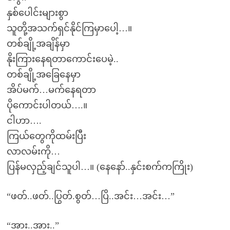
နှစ်ပေါင်းများစွာ
သူတို့အသက်ရှင်နိုင်ကြမှာပေါ့…။
တစ်ချို့အချိန်မှာ
နိုးကြားနေရတာကောင်းပေမဲ့..
တစ်ချို့အခြေနေမှာ
အိပ်မက်…မက်နေရတာ
ပိုကောင်းပါတယ်….။
ငါဟာ….
ကြယ်တွေကိုထမ်းပြီး
လာလမ်းကို…
ပြန်မလှည့်ချင်သူပါ…။ (နေနော်..နှင်းစက်ကကြိုး)
“ဖတ်..ဖတ်..ပြွတ်.စွတ်…ပြိ..အင်း…အင်း…”
“အား..အား..”