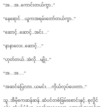
“အ…အ..ကောင်းတယ်ကွာ..”
“နေရောင်…ယူကအရမ်းတော်တယ်ကွာ..”
“ဆောင့်..ဆောင့်..အင်း…’
“နာနာလေး..ဆောင့်…”
“ဟုတ်တယ်..အဲလို…မျိုး..”
“အ…အ….”
“အဆင်ပြေလား..ယမင်း….ကိုယ်လုပ်ပေးတာ..”
သူ..အီမိုကေဆန်ဆန်..ဆံပင်တစ်ခြမ်းစောင်းနှင့်..စုလှိုင်