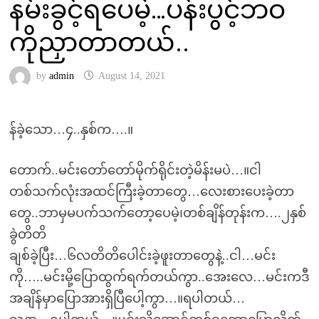
နမ်းခွင့်ရပေမဲ့…ပန်းပွင့်ဘဝ
ကိုညှာတာတယ်..
by
admin
August 14, 2021
န်ခဲ့သော…၄..နှစ်က….။
တောက်..မင်းတော်တော်မိုက်ရိုင်းတဲ့မိန်းမပဲ…။ငါ
တစ်သက်လုံးအထင်ကြီးခဲ့တာတွေ…လေးစားပေးခဲ့တာ
တွေ..ဘာမှမပက်သက်တော့ပေမဲ့၊တစ်ချိန်တုန်းက….၂နှစ်
ခွဲတိတိ
ချစ်ခဲ့ပြီး…၆လတိတိပေါင်းခဲ့ဖူးတာတွေနဲ့..ငါ…မင်း
ကို…..မင်းမို့ပြောထွက်ရက်တယ်ကွာ..အေးလေ…မင်းကဒီ
အချိန်မှာပြောအားရှိပြီပေါ့ကွာ…။ရပါတယ်…