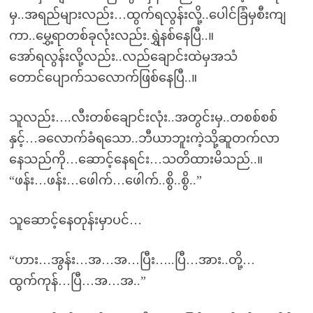
မှ..အရည်များလည်း…ထွက်ရလွန်းလို့..ပေါင်ခြံမှစီးကျ
ကာ..မွှေ့ရာတစ်ခုလုံးလည်း.ရွှဲနစ်နေပြီ..။
အော်ရလွန်းလို့လည်း..လည်ချောင်းထဲမှအသံ
တောင်ပျောက်သလောက်ဖြစ်နေပြီ..။
သူလည်း….လီးတစ်ချောင်းလုံး..အတွင်းမှ..တစစ်စစ်
နှင့်…ခလောက်ခံရသော..ဘီယာဘူးကဲ့သို့ဆူတက်လာ
နေသည်ကို…ဆောင့်နေရင်း…သတိထားမိသည်..။
“ဖန်း…ဖန်း…ဖေါက်…ဖေါက်..စွိ..စွိ..”
သူဆောင့်နေတုန်းမှာပင်…
“ဟား…အွန်း…အ…အ…ပြီး…..ပြီ…အား..တို့…
ထွက်ကုန်…ပြီ…အ…အ..”