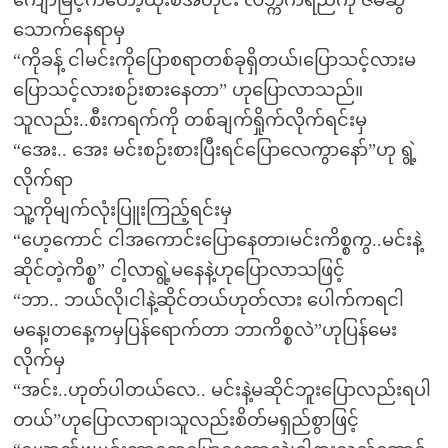
ကျော်မြင့်ကတော့ထုံးစံအတိုင်း လဘ္ကက်ရည်ကို ဇိမ်ဆွဲ
သောက်နေရာမှ
“ကိုခန့် ငါမင်းကိုပြောစရာတစ်ခုရှိတယ်၊ပြောသင့်လားမ
ပြောသင့်လားစဉ်းစားနေတာ” ဟုပြောလာသည်။
သူလည်း..စီးကရက်ကို တစ်ချက်ရှိုက်လိုက်ရင်းမှ
“အေး.. အေး မင်းစဉ်းစားပြီးရင်ပြောလေကွာနော်”ဟု ရွဲ့
လိုက်ရာ
သူ့ကိုမျက်လုံးပြူးကြည့်ရင်းမှ
“ဟေ့ကောင် ငါအကောင်းပြောနေတာ၊မင်းကိစ္စကွ..မင်းနဲ့
ဆိုင်တဲ့ကိစ္စ” ငါ့လာရွဲ့မနေနဲ့ဟုပြောလာသဖြင့်
“ဘာ.. ဘယ်လို၊ငါနဲ့ဆိုင်တယ်ဟုတ်လား ပေါက်ကရငါ
မနေ့၊တနေ့ကမှပြန်ရောက်တာ ဘာကိစ္စလဲ”ဟုပြန်မေး
လိုက်မှ
“အင်း..ဟုတ်ပါတယ်လေ.. မင်းနဲ့မဆိုင်ဘူးပြောလည်းရပါ
တယ်”ဟုပြောလာရာ၊သူလည်းစိတ်မရှည်စွာဖြင့်