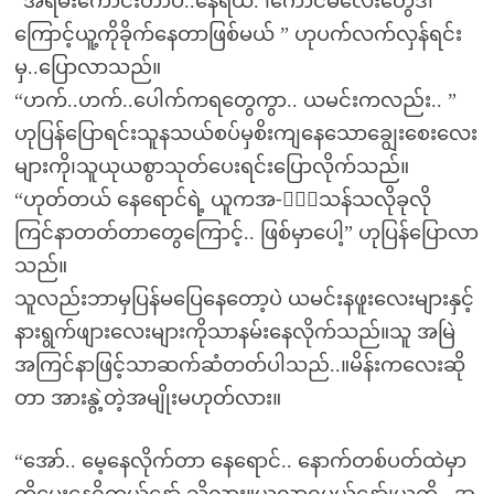
“အရမ်းကောင်းတာပဲ..နေရယ်. ၊ကောင်မလေးတွေဒါ
ကြောင့်ယူ့ကိုခိုက်နေတာဖြစ်မယ် ” ဟုပက်လက်လှန်ရင်း
မှ..ပြောလာသည်။
“ဟက်..ဟက်..ပေါက်ကရတွေကွာ.. ယမင်းကလည်း.. ”
ဟုပြန်ပြောရင်းသူနသယ်စပ်မှစိးကျနေသောချွေးစေးလေး
များကို၊သူယုယစွာသုတ်ပေးရင်းပြောလိုက်သည်။
“ဟုတ်တယ် နေရောင်ရဲ့ ယူကအ-ိုးသန်သလိုခုလို
ကြင်နာတတ်တာတွေကြောင့်.. ဖြစ်မှာပေါ့” ဟုပြန်ပြောလာ
သည်။
သူလည်းဘာမှပြန်မပြေနေတော့ပဲ ယမင်းနဖူးလေးများနှင့်
နားရွက်ဖျားလေးများကိုသာနမ်းနေလိုက်သည်။သူ အမြဲ
အကြင်နာဖြင့်သာဆက်ဆံတတ်ပါသည်..။မိန်းကလေးဆို
တာ အားနွဲ့တဲ့အမျိုးမဟုတ်လား။
“အော်.. မေ့နေလိုက်တာ နေရောင်.. နောက်တစ်ပတ်ထဲမှာ