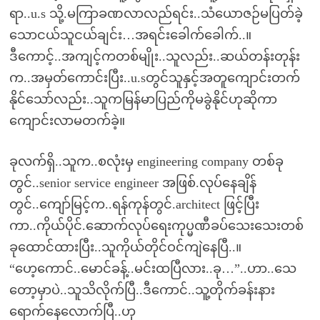
ရာ..u.s သို့.မကြာခဏလာလည်ရင်း..သံယောဇဉ်မပြတ်ခဲ့
သောငယ်သူငယ်ချင်း…အရင်းခေါက်ခေါက်..။
ဒီကောင့်..အကျင့်ကတစ်မျိုး..သူလည်း..ဆယ်တန်းတုန်း
က..အမှတ်ကောင်းပြီး..u.sတွင်သူနှင့်အတူကျောင်းတက်
နိုင်သော်လည်း..သူကမြန်မာပြည်ကိုမခွဲနိုင်ဟုဆိုကာ
ကျောင်းလာမတက်ခဲ့။
ခုလက်ရှိ..သူက..စလုံးမှ engineering company တစ်ခု
တွင်..senior service engineer အဖြစ်.လုပ်နေချိန်
တွင်..ကျော်မြင့်က..ရန်ကုန်တွင်.architect ဖြင့်ပြီး
ကာ..ကိုယ်ပိုင်.ဆောက်လုပ်ရေးကုပ္မဏီခပ်သေးသေးတစ်
ခုထောင်ထားပြီး..သူကိုယ်တိုင်ဝင်ကျဲနေပြီ..။
“ဟေ့ကောင်..မောင်ခန့်..မင်းထပြီလား..ခု…”..ဟာ..သေ
တော့မှာပဲ..သူသိလိုက်ပြီ..ဒီကောင်..သူ့တိုက်ခန်းနား
ရောက်နေလောက်ပြီ..ဟု