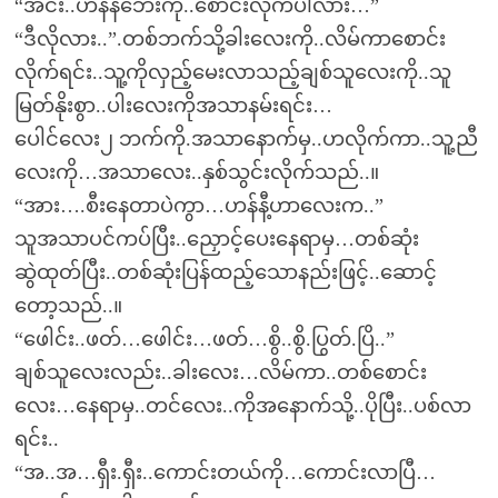
“အင်း..ဟန်နီဘေးကို..စောင်းလိုက်ပါလား…”
“ဒီလိုလား..”.တစ်ဘက်သို့ခါးလေးကို..လိမ်ကာစောင်း
လိုက်ရင်း..သူ့ကိုလှည့်မေးလာသည့်ချစ်သူလေးကို..သူ
မြတ်နိုးစွာ..ပါးလေးကိုအသာနမ်းရင်း…
ပေါင်လေး၂ ဘက်ကို.အသာနောက်မှ..ဟလိုက်ကာ..သူ့ညီ
လေးကို…အသာလေး..နှစ်သွင်းလိုက်သည်..။
“အား….စီးနေတာပဲကွာ…ဟန်နီ့ဟာလေးက..”
သူအသာပင်ကပ်ပြီး..ညှောင့်ပေးနေရာမှ…တစ်ဆုံး
ဆွဲထုတ်ပြီး..တစ်ဆုံးပြန်ထည့်သောနည်းဖြင့်..ဆောင့်
တော့သည်..။
“ဖေါင်း..ဖတ်…ဖေါင်း…ဖတ်…စွိ..စွိ.ပြွတ်.ပြိ..”
ချစ်သူလေးလည်း..ခါးလေး…လိမ်ကာ..တစ်စောင်း
လေး…နေရာမှ..တင်လေး..ကိုအနောက်သို့..ပိုပြီး..ပစ်လာ
ရင်း..
“အ..အ…ရှီး.ရှီး..ကောင်းတယ်ကို…ကောင်းလာပြီ…