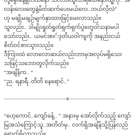
တို့မွေးနေ့ရှိတယ်နော် သိလား။ယူလာရမယ်နော်၊ယူ့ကို.. အ
လန်းလေးတွေနဲ့မိတ်ဆက်ပေးမယ်လေ..ဘယ်လိုလဲ”
ဟု မချိုမချဉ်မျက်နှာထားဖြင့်မေးလာသည်။
သူလည်း.. ဒါမျိုးရှုတ်ရှုတ်ရှက်ရှက်ပွဲတွေဝါသနာမပါ
သော်လည်း.. ယမင်းဧ။်ဒုတိယဝါကျကို အနည်းငယ်
စိတ်ဝင်စားသွားသည်။
ဒီကြားထဲ လောလောဆယ်လည်းဘာမှအလုပ်မရှိသေး
သဖြင့်သဘောတူလိုက်သည်။
“အချိန်က.. “
“ည. ရနာရီ..တိတိ နေရောင်..”
———————————–။————————–
“ဟေ့ကောင်..ကျော်ခန့်.. ” အနားမှ အော်လိုက်သည့် ကျော်
မြအသံကြောင့်သူ..အတိတ်မှ.. လက်ရှိအချိန်သို့ပြန်လည်
ရောက်ရှိလာသည်။