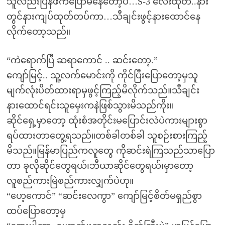
သူလည်းပြန်ဖက်ပြောမနေတော့ပဲ…S-3 လေးထုတ်..နား
တွင်နားကျပ်ထုတ်တပ်ကာ…သီချင်းဖွင့်နားထောင်နေ
လိုက်တော့သည်။
“ကဲရောက်ပြီ ဆရာကောင် .. ဆင်းတော့.”
ကျော်မြင့်.. သူ့လက်မောင်းကို ကိုင်ပြီးပြောတော့မှသူ
မျက်လုံးပိတ်ထားရာမှဖွင့်ကြည့်မိလိုက်သည်။သီချင်း
နားထောင်ရင်းသူမှေးကနဲဖြစ်သွားမိသည်ကိုး။
ဆိုင်ရှေ့မှာတော့ ထုံးစံအတိုင်းမပြောင်းလဲပဲကားများစွာ
ရပ်ထားတာတွေ့ရသည်။တစ်ခါတစ်ခါ သူစဉ်းစားကြည့်
မိသည်။မြန်မာပြည်ကလူတွေ ကိုဆင်းရဲကြသည်သာပြော
တာ ခုလိုဆိုင်တွေရယ်၊ဘီယာဆိုင်တွေရယ်၊မှာတော့
လူစည်ကားမြဲစည်ကားလျှက်ပဲဟု။
“ဟေ့ကောင်” “ဆင်းလေကွာ” ကျော်မြင့်စိတ်မရှည်စွာ
ထပ်ပြောတော့မှ