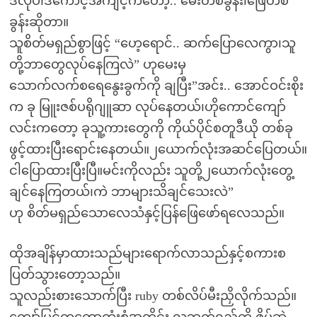
ဒီလိုပဲ၊ဒီကောင့်အကျင့်ကတော့.. မေးတစ်ခွန်း၊ဖြေတစ်
ခွန်းဆိုတာ။
သူစိတ်မရှည်စွာဖြင့် “ဟေ့ရောင်.. ဆက်ပြောလေကွာ၊သူ
တို့ဘာတွေလုပ်နေကြလဲ” ဟုမေးမှ
သောက်လက်စရေနွေးခွက်ကို ချပြီး”အင်း.. အောင်ဝင်းစိုး
က ခု မြူးဇစ်ပရိုဂျူဆာ လုပ်နေတယ်၊ဟိုကောင်ကျော်
လင်းကတော့ ခုသူ့ကားတွေကို ကိုယ်ပိုင်စတူဒီယို တစ်ခု
ဖွင့်ထားပြီးရောင်းနေတယ်။၂ယောက်လုံးအဆင်ပြေတယ်။
ငါပြောထားပြီးပြီ။မင်းကိုလည်း သူတို့၂ယောက်လုံးတွေ့
ချင်နေကြတယ်၊ကဲ ဘာများသိချင်သေးလဲ”
ဟု စိတ်မရှည်သောလေသံနှင့်ပြန်ဖြေဖော်ရလေသည်။
ထိုအချိန်မှာထားသည်များရောက်လာသည်နှင့်စကားစ
ပြတ်သွားတော့သည်။
သူလည်းစားသောက်ပြီး ruby တစ်လိပ်မီးညှိလိုက်သည်။