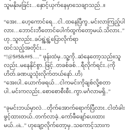
သူမနိုးမခြင်း…နှောင့်ယှက်နေမှာသေချာသည်..။
“အေး…ဟေ့ကောင်ရေ…ငါ..ထနေပြီကွ..မင်းလာကြည့်ပါ
လား…ဘောင်းဘီတောင်ပေါက်ထွက်တော့မယ်.သိလား..”
ဟု..သူလည်း..ခပ်ရွဲ့ရွဲ့ပြောလိုက်ရာ
ထင်သည့်အတိုင်း…
“!@$#$&##$….” ဖုန်းထဲမှ..သူ့ကို..ဆဲနေတော့သည်။သူ
လည်း..မနေနိုင်စွာ..ဖြင့်..တခစ်ခစ်…ရီလိုက်ရင်း..(ကို
ဟိတ်.ခဏယူသုံးလိုက်တယ်နော်..ဟိ)
“အေးပါ..ယောက်ဖရယ်…ငါကမင်းကိုချစ်လို့စတာ
ပါ..မင်းကလည်း..စောစောစီးစီး..ကွာ.မင်္ဂလာမရှိ..”
“ခုမင်းဘယ်မှာလဲ…တိုက်အောက်ရောက်ပြီလား..ငါတံခါး
ဖွင့်ထားတယ်..တက်လာခဲ့..ကော်ဖီဖျော်ပေးထား
မယ်..ok..” ဟုချော့လိုက်တော့မှ..သကောင့်သားက