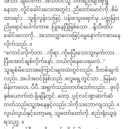
အသာ..ချပေးကာ..အသာပင်သူ..ဝတ်ရည်များစိုရွှဲ
နေသာ..လှိုင်ခေါင်းလေးအတွင်း..ညီတော်မောင်ကို..စိမ်
ထားရင်း…သူစို့လွန်းသဖြင့်..ပန်းသွေးရောင်မှ..ပတ္တမြား
ညိုရောင်ပေါက်ကာစ..ပြုနေပြီဖြစ်သော…နို့သီးထိပ်
ခေါင်းလေးကို…အသာလျှာလေးဖြင့်မွှေနောက်ကစားနေ
လိုက်သည်..။
“ကောင်းလိုက်တာ…ကိုရာ..ကိုမပြီးသေးဘူးမှတ်လား…
ပြီးအောင်ချစ်လိုက်နော်..ဘယ်လိုနေပေးရမလဲ..”
သူချစ်မိသောအကြောင်းများထဲတွင်လည်း..ဒီတစ်ချက်
လည်း..အပါအဝင်ဖြစ်သည်..။လူရှေ့တွင်သာ…မြန်မာ
မိန်းကလေး..ပီပီ..အရှက်သည်းတတ်သော်လည်း…ခုလို
နှစ်ယောက်ထဲ.ရှိချိန်တွင်..တော့..ပွင့်လင်းစွာဆက်ဆံ
တတ်သည်။သူ့အနေနှင့်လည်း.ဒါကိုသဘောကျသည်..။
လွယ်လွယ်နှင့်တော့မရ..သူတော်တော်ကို..စည်းရုံးယူခဲ့
ရသည္..။