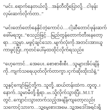
“မင်း..ရောက်နေတယ်လို့…အန်တီတို့ပြောလို့…ငါဖုန်း
လှမ်းဆက်လိုက်တာ..”
“မင်းတော်တော်နေနိုင်တဲ့ကောင်ပဲ….ငါ့ဆီတောင်ဖုန်းဆက်
ဖေါ်မရဘူး..”စသည်ဖြင့်…မြည်တွန်တောက်တီးနေတော့
ရာ…၊သူ့မှာ..မဖွင့်ချင်သော..မျက်လုံးကို.အတင်းအားယူ
ကာဖွင့်ပြီး..ကုတင်ပေါ်မှထထိုင်လိုက်ရသည်။
“ဟေ့ကောင်…အေပေး..စောစာစီးစီး…သူများအိပ်ချိန်
ကို..ကျက်သရေယုတ်လိုက်တာကွာ.၊ငှက်ဆိုးထိုးသံနဲ့.”
သူနှင့်ကျော်မြင့်တို့က..သူတို့..ဆယ်တန်းထဲက..တူတူ..၊
နောက်..သူမာမီတို့.ရှိရာ..us.သို့လိုက်သွားပြီး..M.I.T
တွင်..ကျောင်းသွားတက်သည့်အချိန်ကျတော့လည်း
သကောင့်သားက…သူ့မွေးစားအမေ..သူ့အဒေါ်အရင်းရှိ