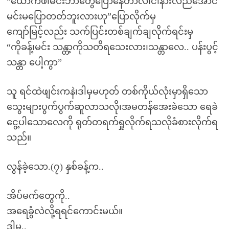
“ယောက်ဖ၊မင်းဘာတွေပြောနေတာလဲ၊ငါနားလည်အောင်
မင်းမပြောတတ်ဘူးလားဟု”ပြောလိုက်မှ
ကျော်မြင့်လည်း သက်ပြင်းတစ်ချက်ချလိုက်ရင်းမှ
“ကိုခန့်၊မင်း သန္တာ့ကိုသတိရသေးလား၊သန္တာလေ.. ပန်းပွင့်
သန္တာ ပေါ့ကွာ”
သူ ရင်ထဲဖျင်းကနဲ၊ဒါမှမဟုတ် တစ်ကိုယ်လုံးမှာရှိသော
သွေးများပွက်ပွက်ဆူလာသလို၊အမတန်အေးခဲသော ရေခဲ
ငွေ့ပါသောလေကို ရုတ်တရက်ရှုလိုက်ရသလိုခံစားလိုက်ရ
သည်။
လွန်ခဲ့သော.(၇) နှစ်ခန့်က..
အိပ်မက်တွေကို..
အရေခွံလဲလို့ရရင်ကောင်းမယ်။
ဒါမွ..