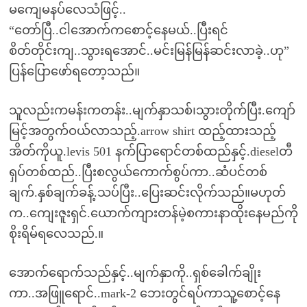
မကျေမနပ်လေသံဖြင့်..
“တော်ပြီ..ငါအောက်ကစောင့်နေမယ်..ပြီးရင်
စိတ်တိုင်းကျ..သွားရအောင်..မင်းမြန်မြန်ဆင်းလာခဲ့..ဟု”
ပြန်ပြောဖော်ရတော့သည်။
သူလည်းကမန်းကတန်း..မျက်နှာသစ်၊သွားတိုက်ပြီး.ကျော်
မြင့်အတွက်ဝယ်လာသည့်.arrow shirt ထည့်ထားသည့်
အိတ်ကိုယူ.levis 501 နက်ပြာရောင်တစ်ထည်နှင့်.dieselတီ
ရှပ်တစ်ထည်..ပြီးစလွယ်ကောက်စွပ်ကာ..ဆံပင်တစ်
ချက်.နှစ်ချက်ခန့်.သပ်ပြီး..ပြေးဆင်းလိုက်သည်။မဟုတ်
က..ကျေးဇူးရှင်.ယောက်ကျားတန်မဲ့စကားနာထိုးနေမည်ကို
စိုးရိမ်ရလေသည်.။
အောက်ရောက်သည်နှင့်..မျက်နှာကို..ရှစ်ခေါက်ချိုး
ကာ..အဖြူရောင်..mark-2 ဘေးတွင်ရပ်ကာသူ့စောင့်နေ