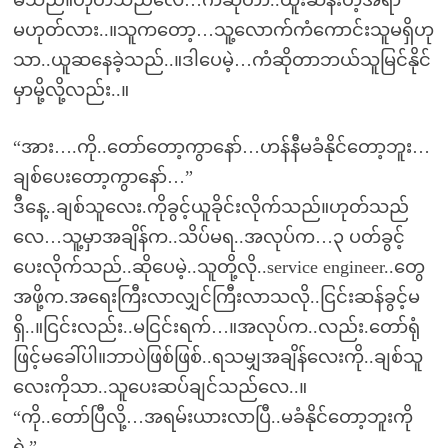
မိသည်။ဟုတ်သည်လေ…ကံဆိုတာ..ထူးဆန်းတဲ့အရာ
မဟုတ်လား..။သူကတော့…သူ့လောက်ကံကောင်းသူမရှိဟု
သာ..ယူဆနေခဲ့သည်..။ဒါပေမဲ့…ကံဆိုတာဘယ်သူမြင်နိုင်
မှာမို့လို့လည်း..။
“အား….ကို..တော်တော့ကွာနော်…ဟန်နီမခံနိုင်တော့ဘူး…
ချစ်ပေးတော့ကွာနော်…”
ဒီနေ့..ချစ်သူလေး.ကိုခွင့်ယူခိုင်းလိုက်သည်။ဟုတ်သည်
လေ…သူ့မှာအချိန်က..သိပ်မရ..အလုပ်က…၃ ပတ်ခွင့်
ပေးလိုက်သည်..ဆိုပေမဲ့..သူတို့လို..service engineer..တွေ
အဖို့က.အရေးကြီးလာလျှင်ကြီးလာသလို..ငြင်းဆန်ခွင့်မ
ရှိ..။ငြင်းလည်း..မငြင်းရက်…။အလုပ်က..လည်း.တော်ရုံ
ဖြင့်မခေါ်ပါ။ဘာပဲဖြစ်ဖြစ်..ရသမျှအချိန်လေးကို..ချစ်သူ
လေးကိုသာ..သူပေးဆပ်ချင်သည်လေ..။
“ကို..တော်ပြီလို့…အရမ်းယားလာပြီ..မခံနိုင်တော့ဘူးကို
ရဲ့”