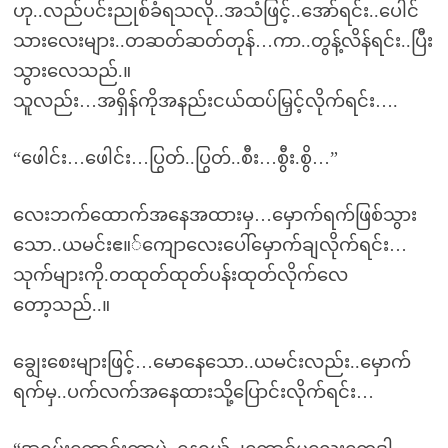
ဟု..လည်ပင်းညုစ်ခံရသလို..အသံဖြင့်..အော်ရင်း..ပေါင်
သားလေးများ..တဆတ်ဆတ်တုန်…ကာ..တွန့်လိန်ရင်း..ပြီး
သွားလေသည်.။
သူလည်း…အရှိန်ကိုအနည်းငယ်ထပ်မြှင့်လိုက်ရင်း….
“ဖေါင်း…ဖေါင်း…ပြွတ်..ပြွတ်..စီး…စွီး.စွိ…”
လေးဘက်ထောက်အနေအထားမှ…မှောက်ရက်ဖြစ်သွား
သော..ယမင်းဧ။်ကျောလေးပေါ်မှောက်ချလိုက်ရင်း…
သုက်များကို.တထုတ်ထုတ်ပန်းထုတ်လိုက်လေ
တော့သည်..။
ချွေးစေးများဖြင့်…မောနေသော..ယမင်းလည်း..မှောက်
ရက်မှ..ပက်လက်အနေထားသို့ပြောင်းလိုက်ရင်း…