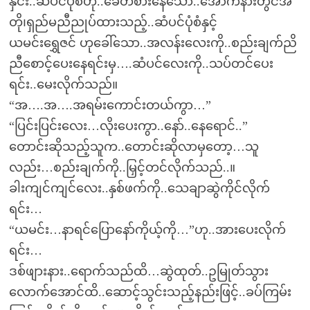
နှင်း..ဆံပင်ပုံစံဟု..ခေတ်စားနေသော..အောက်နားတွင်အ
တို၊ရှည်မညီညုပ်ထားသည့်..ဆံပင်ပုံစံနှင့်
ယမင်းရွှေဇင် ဟုခေါ်သော..အလန်းလေးကို..စည်းချက်ညိ
ညီစောင့်ပေးနေရင်းမှ….ဆံပင်လေးကို..သပ်တင်ပေး
ရင်း..မေးလိုက်သည်။
“အ….အ….အရမ်းကောင်းတယ်ကွာ…”
“ပြင်းပြင်းလေး…လိုးပေးကွာ..နော်..နေရောင်..”
တောင်းဆိုသည့်သူက..တောင်းဆိုလာမှတော့…သူ
လည်း…စည်းချက်ကို..မြှင့်တင်လိုက်သည်..။
ခါးကျင်ကျင်လေး..နှစ်ဖက်ကို..သေချာဆွဲကိုင်လိုက်
ရင်း…
“ယမင်း…နာရင်ပြောနော်ကိုယ့်ကို…”ဟု..အားပေးလိုက်
ရင်း…
ဒစ်ဖျားနား..ရောက်သည်ထိ…ဆွဲထုတ်..ဥမြုတ်သွား
လောက်အောင်ထိ..ဆောင့်သွင်းသည့်နည်းဖြင့်..ခပ်ကြမ်း