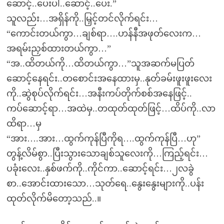
ဆောင့်..ပေးပါ..ဆောင့်..ပေး.”
သူလည်း…အရှိန်ကို..မြှင့်တင်လိုက်ရင်း…
“ကောင်းတယ်ကွာ…ချစ်ရာ….ဟန်နီအဖုတ်လေးက…
အရမ်းညှစ်ထားတယ်ကွာ…”
“အ..ထိတယ်ကို…ထိတယ်ကွာ…”သူအဆက်မပြတ်
ဆောင့်နေရင်း..တစောင်းအနေထားမှ..နုတ်ခမ်းဖူးဖူးလေး
ကို..ဆွဲစုပ်လိုက်ရင်း…အနီးကပ်တိုက်စစ်အနေဖြင့်..
ကပ်ဆောင့်ရာ…အထဲမှ..တထုတ်ထုတ်ဖြင့်…ထိပ်ကို..လာ
ထိရာ…မှ
“အား….အား…ထွက်ကုန်ပြီကိုရ….ထွက်ကုန်ပြီ…ဟု”
တွန့်လိမ်စွာ..ပြီးသွားသောချစ်သူလေးကို…ကြည့်ရင်း…
ပခုံးလေး..နှစ်ဖက်ကို..ကိုင်ကာ..ဆောင့်ရင်း…၂လခွဲ
စာ..အောင်းထားသော…သုတ်ရေ..နွေးနွေးများကို..ပန်း
ထုတ်လိုက်မိတော့သည်..။