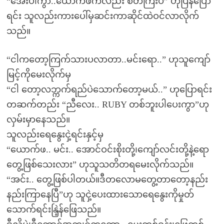
“အေးပါကွာ..ယောက်ဖကလည်း စိတ်ကြီးပဲ” ဟုပြန်ပြော
ရင်း သူလည်းကားပေါ်မှဆင်းကာဆိုင်ထဲဝင်လာလိုက်
သည်။
“ငါကတော့ကြက်သားပလာတာ..မင်းရော..” ဟုသူကျော်
မြင့်ကိုမေးလိုက်မှ
“ငါ တော့လဘ္ကက်ရည်ပဲသောက်တော့မယ်..” ဟုပြောရင်း
တဆက်တည်း “ညီလေး.. RUBY တစ်ဘူးပါပေးကွာ”ဟု
လှမ်းမှာနေသည်။
သူလည်းရေနွေးငှဲ့ရင်းနှင့်မှ
“ယောက်ဖ.. မင်း.. အောင်ဝင်းစိုးတို့၊ကျော်လင်းတို့နဲ့ရော
တွေ့ဖြစ်သေးလား” ဟုသူသတိတရမေးလိုက်သည်။
“အင်း.. တွေ့ဖြစ်ပါတယ်။ဒီတလောမတွေ့တာတော့နည်း
နည်းကြာနေပြီ”ဟု သူငှဲ့ပေးထားသောရေနွေးကိုမှုတ်
သောက်ရင်းနြဲ့န်ဖြေသည်။