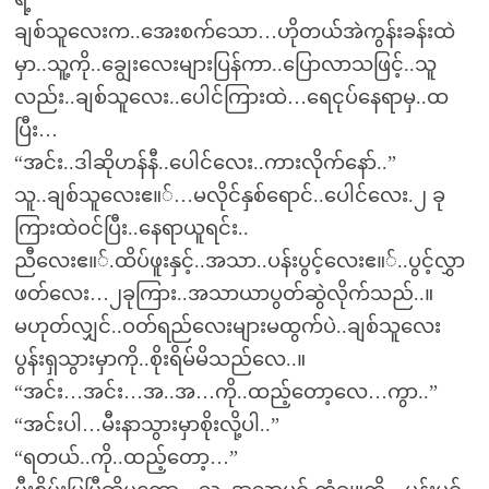
ချစ်သူလေးက..အေးစက်သော…ဟိုတယ်အဲကွန်းခန်းထဲ
မှာ..သူ့ကို..ချွေးလေးများပြန်ကာ..ပြောလာသဖြင့်..သူ
လည်း..ချစ်သူလေး..ပေါင်ကြားထဲ…ရေငုပ်နေရာမှ..ထ
ပြီး…
“အင်း..ဒါဆိုဟန်နီ..ပေါင်လေး..ကားလိုက်နော်..”
သူ..ချစ်သူလေးဧ။်…မလိုင်နှစ်ရောင်..ပေါင်လေး.၂ ခု
ကြားထဲဝင်ပြီး..နေရာယူရင်း..
ညီလေးဧ။်.ထိပ်ဖူးနှင့်..အသာ..ပန်းပွင့်လေးဧ။်..ပွင့်လွှာ
ဖတ်လေး…၂ခုကြား..အသာယာပွတ်ဆွဲလိုက်သည်..။
မဟုတ်လျှင်..ဝတ်ရည်လေးများမထွက်ပဲ..ချစ်သူလေး
ပွန်းရှသွားမှာကို..စိုးရိမ်မိသည်လေ..။
“အင်း…အင်း…အ..အ…ကို..ထည့်တော့လေ…ကွာ..”
“အင်းပါ…မီးနာသွားမှာစိုးလို့ပါ..”
“ရတယ်..ကို..ထည့်တော့…”