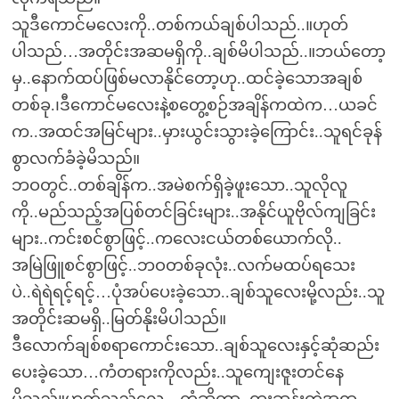
သူဒီကောင်မလေးကို..တစ်ကယ်ချစ်ပါသည်..။ဟုတ်
ပါသည်…အတိုင်းအဆမရှိကို..ချစ်မိပါသည်..။ဘယ်တော့
မှ..နောက်ထပ်ဖြစ်မလာနိုင်တော့ဟု..ထင်ခဲ့သောအချစ်
တစ်ခု.၊ဒီကောင်မလေးနဲ့စတွေ့စဉ်အချိန်ကထဲက…ယခင်
က..အထင်အမြင်များ..မှားယွင်းသွားခဲ့ကြောင်း..သူရင်ခုန်
စွာလက်ခံခဲ့မိသည်။
ဘဝတွင်..တစ်ချိန်က..အမဲစက်ရှိခဲ့ဖူးသော..သူလိုလူ
ကို..မည်သည့်အပြစ်တင်ခြင်းများ..အနိုင်ယူဗိုလ်ကျခြင်း
များ..ကင်းစင်စွာဖြင့်..ကလေးငယ်တစ်ယောက်လို..
အမြဲဖြူစင်စွာဖြင့်..ဘဝတစ်ခုလုံး..လက်မထပ်ရသေး
ပဲ..ရဲရဲရင့်ရင့်…ပုံအပ်ပေးခဲ့သော..ချစ်သူလေးမို့လည်း..သူ
အတိုင်းဆမရှိ..မြတ်နိုးမိပါသည်။
ဒီလောက်ချစ်စရာကောင်းသော..ချစ်သူလေးနှင့်ဆုံဆည်း
ပေးခဲ့သော…ကံတရားကိုလည်း..သူကျေးဇူးတင်နေ