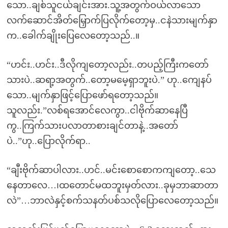
သော..ချစ်သူငယ်ချင်းအား.သူ့အတွက်ဝယ်လာသော
လက်ဆောင်အိတ်မြှောက်ပြလိုက်တော့မှ..ငနဲသားမျက်နှာ
က..ခေါက်ချိုးပြေလေတော့သည်..။
“ဟင်း..ဟင်း..ဒီလိုကျတော့လည်း..တပည့်ကြီးကတော်
သားပဲ..ဆရာ့အတွက်..တော့မမေ့ရှာဘူးပဲ.” ဟု..ကျေနပ်
သော..မျက်နှာဖြင့်ပြောဖော်ရတော့သည်။
သူလည်း.”လစ်ရအောင်လေကွာ..ငါဗိုက်ဆာနေပြီ
ကွ..ကြက်သားပလာတာစားချင်တာနဲ့..အတော်
ပဲ..”ဟု..ပြောလိုက်ရာ..
“ချီးဗိုက်ဆာပါလား..ဟင်..မင်းစောစောကကျတော့..သေ
နေတာလေ…၊ထတောင်မထဘူးမှတ်လား..ခုမှဘာဆာတာ
လဲ”…ဘာလဲနှင့်စက်သနတ်ပစ်သလိုပြောလေတော့သည်။