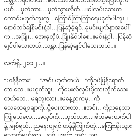
သန္တာ…ရပါတယ်…။မင်းသိအောင်တစ်ခုတော့ပြောလိုက်
မယ်….မှတ်ထား….မှတ်သွားလိုက်…။ငါလမ်းဘေးက
ကောင်မဟုတ်ဘူးကွ…ကြောင်ကြာကြာရေမငုတ်ပါဘူး..။
နောင်တစ်ချိန်မင်းနဲ့ငါ…ပြန်ဆုံခဲ့ရင်..ခုမင်းမျက်နှာအပေါ်
က…အပြုံး…အေးခုလိုပဲ..ပြုံးနိုင်ပါစေ..။မင်းနဲ့ငါ…ပြန်ဆုံ
ချင်ပါသေးတယ်..သန္တာ..ပြန်ဆုံချင်ပါသေးတယ်..။
လက်ရှိ..၂၀၁၂…။
“ဟန်နီလား”…..”အင်း.ဟုတ်တယ်”..”ကိုခုပဲပြန်ရောက်
တာ.လေ..။မဟုတ်ဘူး…ကိုမေးလ်လှမ်းပို့ထားလိုက်သေး
တယ်လေ…မရဘူးလား..။မနေ့ညကမှ…ကို
သေသေချာချာကို..ပို့ပေးထားတာ…။အင်း…ကိုညနေလာ
ကြိုမယ်လေ…အလုပ်ကို…ဟုတ်လား…။စိတ်မကောက်ပါ
နဲ့..ချစ်ရယ်…ညနေကျရင်.ဟန်နီကြိုက်တဲ့…ကြေးအိုးသွား
သောက်မယ်လေ…နော်..။အင်း..အင်း..အာ