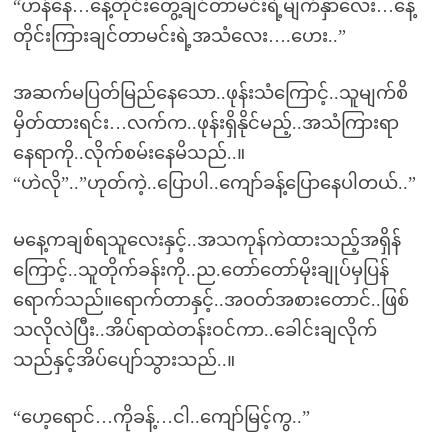
“ဟန်နေ…နေ့တိုင်းတွေ့ချင်တာမင်းရဲ့မျက်နှာလေး…နေ့
တိုင်းကြားချင်တာမင်းရဲ့အသံလေး….ဟေး..”
အဆက်မပြတ်မြည်နေသော..ဖုန်းသံကြောင့်..သူမျက်စိ
မှိတ်ထားရင်း…လက်က..ဖုန်းရှိနိုင်မည့်..အသံကြားရာ
နေရာကို..လိုက်စမ်းနေမိသည်..။
“ဟဲလို”..”ဟုတ်ကဲ့..ပြောပါ..ကျော်ခန့်ပြောနေပါတယ်..”
မနေ့ကချစ်ရသူလေးနှင့်..အသကုန်ကဲထားသည့်အရှိန်
ကြောင့်..သူတိုက်ခန်းကို..ည.တော်တော်မိုးချုပ်မှပြန်
ရောက်သည်။ရောက်တာနှင့်..အဝတ်အစားတောင်..ဖြစ်
သလိုလဲပြီး..အိပ်ရာထဲတန်းဝင်ကာ..ခေါင်းချလိုက်
သည်နှင့်အိပ်ပျော်သွားသည်..။
“ဟေ့ရောင်…ကိုခန့်…ငါ..ကျော်မြင့်ကွ..”