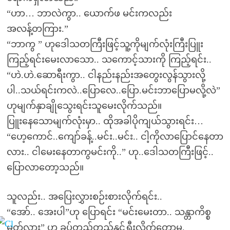
“ဟာ… ဘာလဲကွာ.. ယောက်ဖ မင်းကလည်း
အလန့်တကြား.”
“ဘာကွ ” ဟုဒေါသတကြီးဖြင့်သူ့ကိုမျက်လုံးကြီးပြူး
ကြည့်ရင်းမေးလာသော.. သကောင့်သားကို ကြည့်ရင်း..
“ဟဲ.ဟဲ.ဆောရီးကွာ.. ငါနည်းနည်းအတွေးလွန်သွားလို့
ပါ..သယ်ရင်းကလဲ..ပြောလေ..ပြော.မင်းဘာပြောမလို့လဲ”
ဟုမျက်နှာချိုသွေးရင်းသူမေးလိုက်သည်။
ပြူးနေသောမျက်လုံးမှာ.. ထိုအခါပိုကျယ်သွားရင်း…
“ဟေ့ကောင်..ကျော်ခန့်..မင်း..မင်း.. ငါ့ကိုလာပြောင်နေတာ
လား.. ငါမေးနေတာကွမင်းကို..” ဟု..ဒေါသတကြီးဖြင့်..
ပြောလာတော့သည်။
သူလည်း.. အပြေးလွှားစဉ်းစားလိုက်ရင်း..
“အော်.. အေးပါ”ဟု ပြောရင်း “မင်းမေးတာ.. သန္တာကိစ္စ
မှတ်လား” ဟု ခပ်တည်တည်နှင့်ရွှီးလိုက်တော့မှ.