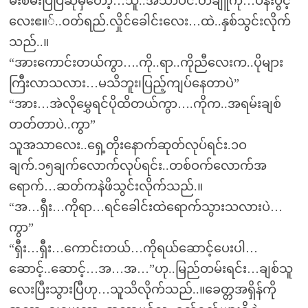
မီးစိမ်းပြပြီဆိုမှတော့…သူ..အသာပင်.တံချူကို…ပန်းပွင့်
လေးဧ။်..ဝတ်ရည်.လှိုင်ခေါင်းလေး…ထဲ..နှစ်သွင်းလိုက်
သည်..။
“အားကောင်းတယ်ကွာ….ကို..ရာ..ကိုညီလေးက..ပိုများ
ကြီးလာသလား…မသိဘူး၊ပြည့်ကျပ်နေတာပဲ”
“အား…အဲလိုမွှေရင်ပိုထိတယ်ကွာ….ကိုက..အရမ်းချစ်
တတ်တာပဲ..ကွာ”
သူအသာလေး..ရှေ့တိုးနောက်ဆုတ်လုပ်ရင်း.၁ဝ
ချက်.၁၅ချက်လောက်လုပ်ရင်း..တစ်ဝက်လောက်အ
ရောက်…ဆတ်ကနဲဖိသွင်းလိုက်သည်.။
“အ…ရှီး…ကိုရာ…ရင်ခေါင်းထဲရောက်သွားသလားပဲ…
ကွာ”
“ရှီး…ရှီး…ကောင်းတယ်…ကိုရယ်ဆောင့်ပေးပါ…
ဆောင့်..ဆောင့်…အ…အ…”ဟု..မြည်တမ်းရင်း…ချစ်သူ
လေးပြီးသွားပြီဟု…သူသိလိုက်သည်..။ခေတ္တအရှိန်ကို