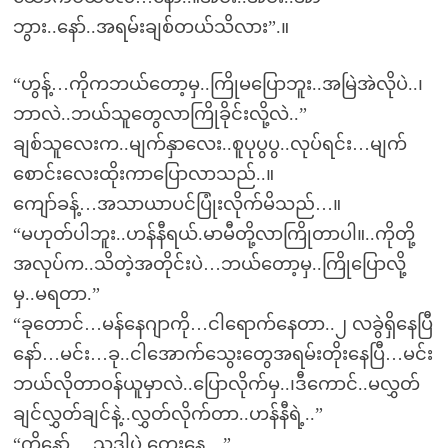
ဘွား..နော်..အရမ်းချစ်တယ်သိလား”.။
“ဟွန့်…ကိုကဘယ်တော့မှ..ကြိုမပြောဘူး..အမြဲအဲလိုပဲ..၊
ဘာလဲ..ဘယ်သူတွေလာကြိုခိုင်းလို့လဲ..”
ချစ်သူလေးက..မျက်နှာလေး..စူပုပွပွ..လုပ်ရင်း…မျက်
စောင်းလေးထိုးကာပြောလာသည်..။
ကျော်ခန့်…အသာယာပင်ပြုံးလိုက်မိသည်…။
“မဟုတ်ပါဘူး..ဟန်နီရယ်.မာမီတို့လာကြိုတာပါ။..ကိုတို့
အလုပ်က..သိတဲ့အတိုင်းပဲ…ဘယ်တော့မှ..ကြိုပြောလို့
မှ..မရတာ.”
“ခုတောင်…မန်နေဂျာကို…ငါရောက်နေတာ..၂ လခွဲရှိနေပြီ
နော်…မင်း…ခု..ငါအောက်သွေးတွေအရမ်းတိုးနေပြီ…မင်း
ဘယ်လိုတာဝန်ယူမှာလဲ..ပြောလိုက်မှ..၊ဒီကောင်..မလွှတ်
ချင်လွှတ်ချင်နဲ့..လွှတ်လိုက်တာ..ဟန်နီရဲ့..”
“ကိုနော်….သူဒါပဲ.တွေးနေ…”