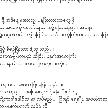
့ အဲဒီနေ့ မအားဘူး ..ချိန်းထားတာတွေ ရှိ
်မှာ အဝေးကို ရောက်နေမှာ ..လို့ ပြောသည် ..။ အမရာ
ရှိသင့်ပါတယ် ..လို့ ပြောမိရ သည် ..။ ကိုကြီးကတော့ ဘာပြေ
့ စီစဉ်ပြီးသား နဲ့ တူ သည် ..။
ရောက်ဖို့ ဖိတ်မည် ဆိုပြီး ..မနက်အစောကြီး
မန် လိုဘဲ ..။ မကျေနပ်ဘူး ..။ လုံးဝ
့လဲ မနက်စောစောထ ပြီး ပြေး သည် ..။
ား သည် ..။ အပြေးလေ့ကျင့်ခန်း ပြီးရင် သူ
ု့ကားဂိုဒေါင်ထဲ မှာ လုပ်မည် ..။ ပြီးရင် ရေချိုး..အဝတ်အစာ
ွေ မပျက်မကွက် လုပ်ခဲ့ လို့