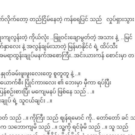
ါက်လိုက်တော့ တည်ငြိမ်နေတဲ့ ကန်ရေပြင် သည် လှုပ်ရှားသွား
န်းတဲ့ ကိုယ်လုံး ..ဖြူဝင်းချောမွတ်တဲ့ အသား နဲ့ ..မြင်
ေး နဲ့ အလွန်ချမ်းသာတဲ့ မြန်မာနိုင်ငံ ရဲ့ ထိပ်သီး
း..အမရာထွန်းချုပ်မနက်အစောကြီး..အင်းယားကန် စောင်းမှာ တ
ှုတ်ခမ်းဖူးဖူးလေးတွေ စူတူတူ နဲ့ ..။
စ်ယောက်စီး ပြိုင်ကားလေး ၏ ဘေးမှာ မှီကာ ရပ်ပြီး
န်စဉ်းစားပြီး မကျေမနပ် ဖြစ်နေ သည် . .။
ပ် ရဲ့ သူငယ်ချင်း ..။
တတ် သည် ..။ ကိုကြီး သည် ဈန်ရမောင် ကို.. တော်တော် ခင် 
ဲက သဘောကျမိ သည် ..။ သူ့ကို ရင်ခုံမိ သည် ..။ သူ သည်