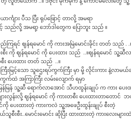
ဲ့ လူတယောက် ..။ ဒီဇိုင်း မိုက်မိုက် နဲ့ ကောင်မလေးတွေ သူ့
ာင်္ကျား ပီသ ပြီး ရုပ်ဖြောင့် တာလို့ အမရာ
ာင့် သည်လို့ အမရာ့ ဘော်ဒါတွေက ပြောဘူး သည် ။
ကြရင် ဈန်ရမောင် ကို ကားအမြဲမောင်းခိုင်း တတ် သည် . .
းစီး ကို ဈန်ရမောင် ကို ပေးထား သည် ..။ဈန်ရမောင် သူ့ဆီလ
စီး ပေးထား တတ် သည် ..။
မြင့်သော သူဌေးရပ်ကွက်ကြီး မှာ မို့ လိုင်းကား နဲ့လာမယ်ဆ
့ ရပ်ကွက်ထဲ အကြာကြီး လမ်းလျောက် ရမှာ
ှာ မြန်မြန် သူ့ဆီ ရောက်လာအောင် သီဟထွန်းချုပ် က ကား ပေး
များလွန်းလို့ ဈန်ရမောင် ကို ကားတစီး ပေးထားတာတောင် ဘ
်ကို ပေးထားတဲ့ ကားကလဲ သူ့အဖေဦးထွန်းချုပ် စီးတဲ့
.ဘယ်သူစီးစီး..မောင်းမောင်း ဆိုပြီး ထားထားတဲ့ ကားလေးများ