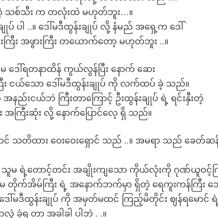
ဲ့ သစ်သီး က တလုံးထဲ မဟုတ်ဘူး…။
ုပ် ပါ ..။ ဒေါ်မဒီထွန်းချုပ် လို့ နံမည် အရှေ့က ဒေါ်
ြီးကြီး အဖွားကြီး တယောက်တော့ မဟုတ်ဘူး ..။
ေ ဒေါ်ရတနာထိန် ကွယ်လွန်ပြီး နောက် ဆေး
း ငယ်သော ဒေါ်မဒီထွန်းချုပ် ကို လက်ထပ် ခဲ့ သည်။
နည်းငယ်ဘဲ ကြီးတာကြောင့် ဦးထွန်းချုပ် ရဲ့ ရင်းနှီးတဲ့
း အကြီးဆုံး လို့ နောက်ပြောင်လေ့ ရှိ သည်။
တောင် သတိထား ဝေးဝေးရှောင် သည် ..။ အမရာ သည် ခေတ်ဆန
း သူမ ရဲ့တောင့်တင်း အချိုးကျသော ကိုယ်လုံးကို ဂုဏ်ယူဝင့်က
မ တိုက်အိမ်ကြီး ရဲ့ အနောက်ဘက်မှာ ရှိတဲ့ ရေကူးကန်ကြီး ဘ
ါ်မဒီထွန်းချုပ် ကို အမှတ်မထင် ကြည့်မိတိုင်း ဈန်ရမောင် ရဲ
ာလွှဲ ခဲ့ရ တာ အခါခါ ပါဘဲ . .။