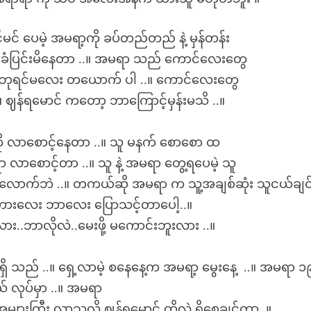
င် ပေမဲ့ အမရာ့ကို ခပ်တည်တည် နဲ့ မှန်တန်း
.။ ခံပြင်းမိနေတာ ..။ အမရာ သည် ကောင်လေးတွေ
့ အလှဘုရင်မလေး တယောက် ပါ ..။ ကောင်လေးတွေ
။ ဈန်ရမောင် ကတော့ ဘာကြောင့်မှန်းမသိ ..။
ို လာစောင့်နေတာ ..။ သူ မနက် စောစော ထ
ရာ လာစောင့်တာ ..။ သူ နဲ့ အမရာ တွေ့ရပေမဲ့ သူ
 ရုံလောက်ဘဲ ..။ တကယ်ဆို အမရာ က သူ့အချစ်ဆုံး သူငယ်ချင
 စကားလေး ဘာလေး ပြောသင့်တာပေါ့..။
.ဘာလိုလဲ..မေးဖို့ မကောင်းဘူးလား ..။
 သည် ..။ ရှေ့လာမဲ့ စနေနေ့က အမရာ့ မွေးနေ့ ..။ အမရာ ၁၉
ယ် လုပ်မှာ ..။ အမရာ
များကြီး လာသလို ဈန်ရမောင် ကိုလဲ ရှိစေချင်တာ..။