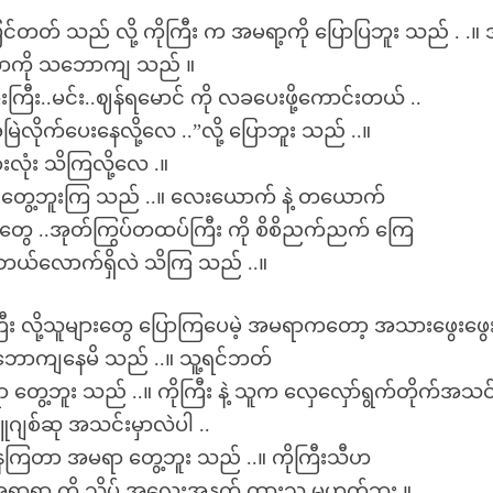
တတ် သည် လို့ ကိုကြီး က အမရာ့ကို ပြောပြဘူး သည် . .။ 
ဲ ပါတာကို သဘောကျ သည် ။
ီး..မင်း..ဈန်ရမောင် ကို လခပေးဖို့ကောင်းတယ် ..
ြဲလိုက်ပေးနေလို့လေ ..”လို့ ပြောဘူး သည် ..။
ုံး သိကြလို့လေ .။
ခဏ တွေ့ဘူးကြ သည် ..။ လေးယောက် နဲ့ တယောက်
်တာတွေ ..အုတ်ကြွပ်တထပ်ကြီး ကို စိစိညက်ညက် ကြေ
အား ဘယ်လောက်ရှိလဲ သိကြ သည် ..။
 လို့သူများတွေ ပြောကြပေမဲ့ အမရာကတော့ အသားဖွေးဖွေ
း သဘောကျနေမိ သည် ..။ သူ့ရင်ဘတ်
တွေ့ဘူး သည် ..။ ကိုကြီး နဲ့ သူက လှေလှော်ရွက်တိုက်အသင်
ူဂျစ်ဆု အသင်းမှာလဲပါ ..
ပ်နေကြတာ အမရာ တွေ့ဘူး သည် ..။ ကိုကြီးသီဟ
.။ အရာရာ ကို သိပ် အလေးအနက် ထားသူ မဟုတ်ဘူး ။