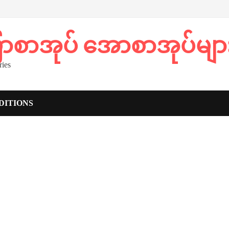
ပြာစာအုပ် အောစာအုပ်မျာ
ies
DITIONS