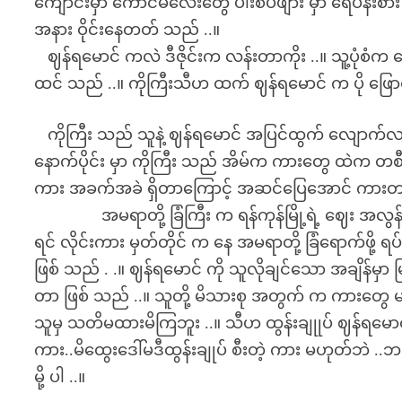
ကျောင်းမှာ ကောင်မလေးတွေ ပါးစပ်ဖျား မှာ ရေပန်းစား တ
အနား ဝိုင်းနေတတ် သည် ..။
ဈန်ရမောင် ကလဲ ဒီဇိုင်းက လန်းတာကိုး ..။ သူ့ပုံစံက ယေ
ထင် သည် ..။ ကိုကြီးသီဟ ထက် ဈန်ရမောင် က ပို ဖြေ
ကိုကြီး သည် သူနဲ့ ဈန်ရမောင် အပြင်ထွက် လျောက်လည်
နောက်ပိုင်း မှာ ကိုကြီး သည် အိမ်က ကားတွေ ထဲက တစီ
ကား အခက်အခဲ ရှိတာကြောင့် အဆင်ပြေအောင် ကားတ
အမရာတို့ ခြံကြီး က ရန်ကုန်မြို့ရဲ့ ဈေး အလွန်ကြီး
ရင် လိုင်းကား မှတ်တိုင် က နေ အမရာတို့ ခြံရောက်ဖို
ဖြစ် သည် . .။ ဈန်ရမောင် ကို သူလိုချင်သော အချိန်မ
တာ ဖြစ် သည် ..။ သူတို့ မိသားစု အတွက် က ကားတွေ 
သူမှ သတိမထားမိကြဘူး ..။ သီဟ ထွန်းချုုပ် ဈန်ရမောင
ကား..မိထွေးဒေါ်မဒီထွန်းချုပ် စီးတဲ့ ကား မဟုတ်ဘဲ .
မို့ ပါ ..။