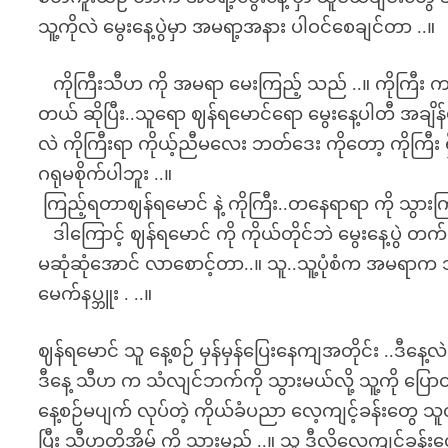
သူ့ကိုလဲ မွေးနေ့ပွဲမှာ အမရာ့အနား ပါဝင်စေချင်တာ ..။
ကိုကြီးသီဟ ကို အမရာ မေးကြည့် သည် ..။ ကိုကြီး က ဒို
တယ် ဆိုပြီး..သူရော ဈန်ရမောင်ရော မွေးနေ့ပါတီ အချိန
လဲ ကိုကြီးရာ ကိုယ့်ညီမလေး ဘတ်ဒေး ကိုတော့ ကိုကြီး 
ဂရုမစိုက်ပါဘူး ..။
ကြည့်ရတာဈန်ရမောင် နဲ့ ကိုကြီး..တနေရာရာ ကို သွားကြဖို
ဒါကြောင့် ဈန်ရမောင် ကို ကိုယ်တိုင်ဘဲ မွေးနေ့ပွဲ တက်
မဆုံဆုံအောင် လာစောင့်တာ..။ သူ..သူ့ပုံစံက အမရာက သာ
မေက်နပ္ဘူး . ..။
ဈန်ရမောင် သူ နေ့စဉ် မှန်မှန်ပြေးနေကျအတိုင်း ..ဒီနေ
ဒီနေ့ သီဟ က သံလျင်ဘက်ကို သွားမယ်လို့ သူ့ကို ပြောထ
နေ့စဉ်မပျက် လုပ်တဲ့ ကိုယ်ခံပညာ လေ့ကျင့်ခန်းတွေ သူတိ
ပြီး သီဟတို့အိမ် ကို သွားမည် ..။ သူ ဒီလိုလေ့ကျင့်ခန်းတ