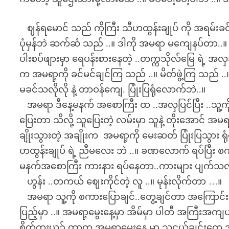
ဈန်ရမောင် သည် ကိုကြီး သီဟထွန်းချုပ် ကို အရမ်းခင်မ
ပုံမှန်ဘဲ ဆက်ဆံ သည် ..။ ဒါကို အမရာ မကျေနပ်တာ.
ပါးစပ်ဖျားမှာ ရေပန်းစားနေတဲ့ ..တက္ကသိုလ်မြေ ရဲ
က အမရာ့ကို ခင်မင်ချင်ကြ သည် ..။ မိတ်ဖွဲ့ကြ သည် ..
မခင်သလိုလို နဲ့ တာဝန်ကျေ. ပြုံးပြရုံလောက်ဘဲ..။
အမရာ ဒီနေ့မနက် အစောကြီး ထ ..အလှပြင်ပြီး ..သူ့က
ပြေးတာ သိလို့ သူပြေးတဲ့ လမ်းမှာ သူနဲ့ တိုးအောင် အမ
ချိုးသွားတဲ့ အချိုးက အမရာ့ကို မေးဆတ် ပြုံးပြသွား
ဟထွန်းချုပ် ရဲ့ ညီမလေး ဘဲ ..။ ခဏလောက် ရပ်ပြီး
မနက်အစောကြီး ကားနား ရပ်နေတာ..ကားများ ပျက်သလား.
ဟွန်း ..တကယ် ဈေးကိုင်တဲ့ လူ ..။ မုန်းလိုက်တာ …။
အမရာ သူ့ကို စကားပြောချင်..တွေ့ချင်တာ အကြောင်းရှိ
ပြည့်မှာ ..။ အမရာ့မွေးနေ့မှာ အိမ်မှာ ပါတီ အကြီးအကျ
စိတ်ကူးယဉ် တာက အမရာ့မွေးနေ့ မှာ သူငယ်ချင်းတွေ အ