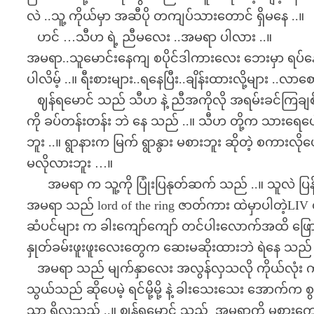
လဲ ..သူ့ ကိုယ်မှာ အဆီပို တကျပ်သားတောင် ရှိမနေ ..။
ဟင် …သီဟ ရဲ့ ညီမလေး ..အမရာ ပါလား ..။
အမရာ..သူမောင်းနေကျ စပိုင်ဒါကားလေး ဘေးမှာ ရပ်
ပါလိမ့် ..။ ရီးစားများ..ရနေပြီး..ချိန်းထားလို့များ ..လ
ဈန်ရမောင် သည် သီဟ နဲ့ ညီအကိုလို အရမ်းခင်ကြချစ
ကို ခပ်တန်းတန်း ဘဲ နေ သည် ..။ သီဟ တို့က သားရေပေါ
ဘူး ..။ ရွာနားက မြက် ရွာနွား မစားဘူး ဆိုတဲ့ စကားလို
မလိုလားဘူး …။
အမရာ က သူ့ကို ပြုံးပြနုတ်ဆက် သည် ..။ သူလဲ ပြန်
အမရာ သည် lord of the ring ဇာတ်ကား ထဲမှာပါတဲ့LIV တိ
ဆံပင်များ က ခါးကျော်ကျော် တင်ပါးလောက်အထိ ဖြောင့
နှုတ်ခမ်းဖူးဖူးလေးတွေက ဆေးမဆိုးထားဘဲ ရဲနေ သည်
အမရာ သည် မျက်နှာလေး အလွန်လှသလို ကိုယ်လုံး ကလဲ
သွယ်သည် ဆိုပေမဲ့ ရင်မို့မို့ နဲ့ ခါးသေးသေး အောက်က
သာ ရှိလှသည် ..။ ဈန်ရမောင် သည် အမရာကို မစားက