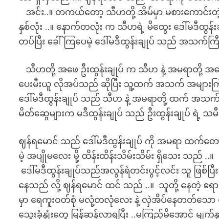
အင်း..။ တကယ်တော့ သီဟတို့ အိမ်မှာ မစားကောင်းတ
နှစ်လုံး ..။ နောက်တလုံး က သီဟရဲ့ မိထွေး ဒေါ်မဒီထွန်းချ
တပ်ပြီး ခေါ်ကြပေမဲ့ ဒေါ်မဒီထွန်းချုပ် သည် အသက်က
သီဟတို့ အဖေ ဦးထွန်းချုပ် က သီဟ နဲ့ အမရာတို့ အမ
ပေးမီးယူ လိုအပ်သည် ဆိုပြီး သူ့ထက် အသက် အများကြီ
ဒေါ်မဒီထွန်းချုပ် သည် သီဟ နဲ့ အမရာတို့ ထက် အသက် အ
မိတ်ဆွေများက မဒီထွန်းချုပ် သည် ဦးထွန်းချုပ် ရဲ့ သမီ
ဈန်ရမောင် သည် ဒေါ်မဒီထွန်းချုပ် ကို အမရာ ထက်
မဲ့ အပျိုမလေး မို့ ထိန်းထိန်းသိမ်းသိမ်း ရှိသေး သည် ..။
ဒေါ်မဒီထွန်းချုပ်သည်အလွန်ရဲတင်းပွင့်လင်း သူ ဖြစ်ပြီ
နေသည် လို့ ဈန်ရမောင် ထင် သည် ..။ သူတို့ နေတဲ့ ဧရာ
မှာ ရေကူးဝတ်စုံ မလုံ့တလုံလေး နဲ့ လှဲအိပ်နေတတ်သော ဒေ
သွေးခုံနှုံးတွေ မြန်ဆန်လာရပြီး ..မကြည့်မိအောင် မျက်နှ