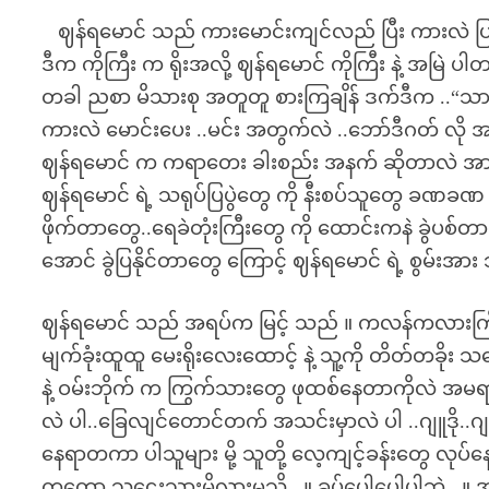
ဈန်ရမောင် သည် ကားမောင်းကျင်လည် ပြီး ကားလဲ ပြင်
ဒီက ကိုကြီး က ရိုးအလို့ ဈန်ရမောင် ကိုကြီး နဲ့ အမြ
တခါ ညစာ မိသားစု အတူတူ စားကြချိန် ဒက်ဒီက ..“သားကြ
ကားလဲ မောင်းပေး ..မင်း အတွက်လဲ ..ဘော်ဒီဂတ် လို အမ
ဈန်ရမောင် က ကရာတေး ခါးစည်း အနက် ဆိုတာလဲ အားလ
ဈန်ရမောင် ရဲ့ သရုပ်ပြပွဲတွေ ကို နီးစပ်သူတွေ ခဏ
ဖိုက်တာတွေ..ရေခဲတုံးကြီးတွေ ကို ထောင်းကနဲ ခွဲပစ
အောင် ခွဲပြနိုင်တာတွေ ကြောင့် ဈန်ရမောင် ရဲ့ စွမ်း
ဈန်ရမောင် သည် အရပ်က မြင့် သည် ။ ကလန်ကလားကြီး
မျက်ခုံးထူထူ မေးရိုးလေးထောင့် နဲ့ သူ့ကို တိတ်တခို
နဲ့ ဝမ်းဘိုက် က ကြွက်သားတွေ ဖုထစ်နေတာကိုလဲ အမရာ 
လဲ ပါ..ခြေလျင်တောင်တက် အသင်းမှာလဲ ပါ ..ဂျူဒို..ဂျ
နေရာတကာ ပါသူများ မို့ သူတို့ လေ့ကျင့်ခန်းတွေ လု
ကတော့ သူဌေးသားမို့လားမသိ ..။ ခပ်ပေါ့ပေါ့ပါဘဲ .