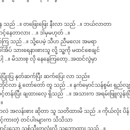
နေ သည် ..။ တဖြေးဖြေး နီးလာ သည် ..။ ဘယ်လာတာ
ာစောင့်နေတာလား . .။ ဒါမှမဟုတ် ..။
်ကြ သည် ..။ သို့ပေမဲ့ သီဟ ညီမလေး အမရာ
်အိပ် သားရေနားစားသူ လို့ သူ့ကို မထင်စေချင်
ပေါ့ ..။ မိသားစု လို နေနေကြတော့..အထင်လွဲမှာ
ပြုံးပြ နုတ်ဆက်ပြီး ဆက်ပြေး လာ သည်။
ုင်လာ နဲ့ တော်တော် တူ သည် ..။ နက်မှောင်သန်စွမ်း ရှည်လျ
်တန်းပြီး ချထားလေ့ ရှိသည် ..။ အသားက အရမ်းဖြူလွန်းပြ
 ။
 အလန်းစား ဆိုတာ သူ သတိထားမိ သည် .။ ကိုယ်လုံး ပိန်
 စွင့်ကားတဲ့ တင်ပါးများက သိသိသာ
ောင်းသော သစ်သီးတလုံးလို့ သဘောထား သည် ..။