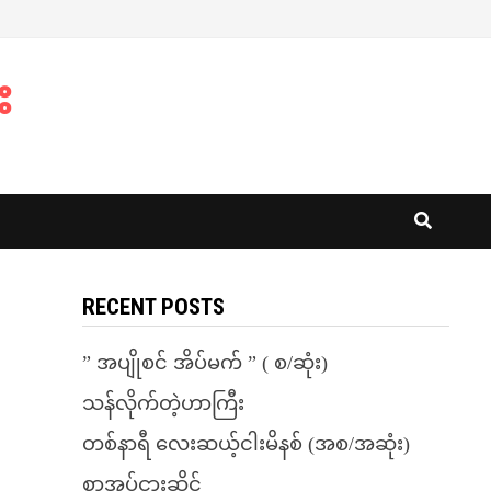
း
RECENT POSTS
” အပျိုစင် အိပ်မက် ” ( စ/ဆုံး)
သန်လိုက်တဲ့ဟာကြီး
တစ်နာရီ လေးဆယ့်ငါးမိနစ် (အစ/အဆုံး)
စာအုပ်ငှားဆိုင်