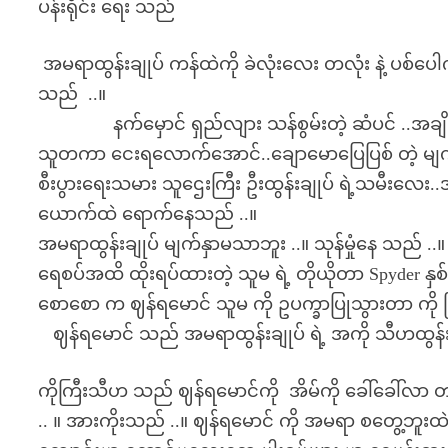
ပန်းရိုင်း ရေး သည်
အမရာထွန်းချုပ် ကန်ထဲကို ခဲလုံးလေး တလုံး နဲ့ ပစ်ပေ
သည် ..။
နက်မှောင် ရှည်လျား သန်စွမ်းတဲ့ ဆံပင် ..အချိုးကျလွ
သူတကာ ငေးရလောက်အောင်..ချောမောပြေပြစ် တဲ့ မျက်နှာလ
စီးပွားရေးသမား သူဌေးကြီး ဦးထွန်းချုပ် ရဲ့သမီးလေ
ယောက်ထဲ ရောက်နေသည် ..။
အမရာထွန်းချုပ် မျက်နှာမသာဘူး ..။ သုန်မှုံနေ သည် ..။ န
ရေစပ်အထိ ထိုးရပ်ထားတဲ့ သူမ ရဲ့ တိုယိုတာ Spyder နှ
စောစော က ဈန်ရမောင် သူမ ကို ဥပက္ခာပြုသွားတာ ကို ပြ
ဈန်ရမောင် သည် အမရာထွန်းချုပ် ရဲ့ အကို သီဟထွန်းချု
ကိုကြီးသီဟ သည် ဈန်ရမောင်ကို အိမ်ကို ခေါ်ခေါ်လာ 
.. ။ အားကိုးသည် ..။ ဈန်ရမောင် ကို အမရာ စတွေ့ဘူးထ