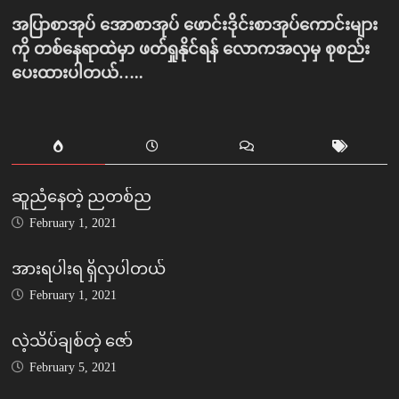
အပြာစာအုပ် အောစာအုပ် ဖောင်းဒိုင်းစာအုပ်ကောင်းများ
ကို တစ်နေရာထဲမှာ ဖတ်ရှုနိုင်ရန် လောကအလှမှ စုစည်း
ပေးထားပါတယ်…..
ဆူညံနေတဲ့ ညတစ်ည
February 1, 2021
အားရပါးရ ရှိလှပါတယ်
February 1, 2021
လဲ့သိပ်ချစ်တဲ့ ဇော်
February 5, 2021