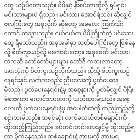
တွေ ယဉ်မိတော့သည်။ မိမိနှင့် နီးစပ်တာဆိုလို့ ရုပ်ရှင်း
မင်းသားများပဲ ရှိသည်။ မင်းသား အောင်ရဲလင်း ဆိုလျှင်
ဗလကြီးတွေ အဖုလိုက် ဆိုတော့ အမလေး ကြက်သီး
တောင် ထသွားသည်။ ငယ်ငယ်က မိမိကြိုက်တဲ့ မင်းသား
တွေ ရှိသော်လည်း၊ အခုအခါမှာ တုတ်ပေါကြီးတွေ ဖြစ်နေ
လို့ စိတ်ကူးယဉ်လို့ မကောင်းတော့။ အခုခေတ် မင်းသား
ထဲကဆို တော်တော်များများ ဘော်ဒီ ကစားလာတော့
အားလုံးကို စိတ်ကူးယဉ်လိုက်သည်။ ထိုသို့ စိတ်ကူးယဉ်
နေရင်းနှင့် လက်ကလည်း ညီမလေးကို ပွတ်ပေးနေ
မိသည်။ ပွတ်ပေးနေရင်းနဲ့မှ အစေ့နားကို ပွတ်မိလျှင် ပိုပြီး
ခံစားရတာ ကောင်းလာတာကို သတိထားမိသည်။ အစေ့
လေးကို ပွတ်ပေးနေရင်းနဲ့မှ အပေါက်ထဲကို ထည့်ကြည့်ဘို့
စဉ်းစားမိသည်။ အရင်ဆုံး လက်ခလယ်တစ်ချောင်းကို
ထိုးထည့်ကြည့်သည်။ ခပ်တင်းတင်းလေးနှင့်မို့ ထိုးထည့်ရ
တာ မိုက်နေသည်။ တစ်ချောင်းနဲ့ အားမလို အားမရ