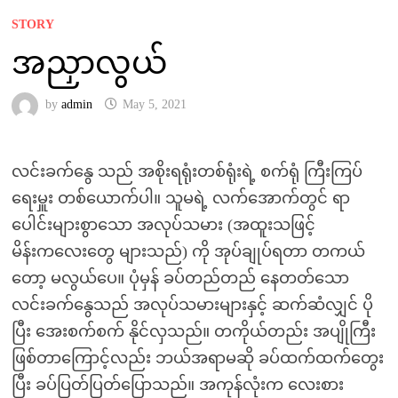
STORY
အညှာလွယ်
by
admin
May 5, 2021
လင်းခက်နွေ သည် အစိုးရရုံးတစ်ရုံးရဲ့ စက်ရုံ ကြီးကြပ်
ရေးမှူး တစ်ယောက်ပါ။ သူမရဲ့ လက်အောက်တွင် ရာ
ပေါင်းများစွာသော အလုပ်သမား (အထူးသဖြင့်
မိန်းကလေးတွေ များသည်) ကို အုပ်ချုပ်ရတာ တကယ်
တော့ မလွယ်ပေ။ ပုံမှန် ခပ်တည်တည် နေတတ်သော
လင်းခက်နွေသည် အလုပ်သမားများနှင့် ဆက်ဆံလျှင် ပို
ပြီး အေးစက်စက် နိုင်လှသည်။ တကိုယ်တည်း အပျိုကြီး
ဖြစ်တာကြောင့်လည်း ဘယ်အရာမဆို ခပ်ထက်ထက်တွေး
ပြီး ခပ်ပြတ်ပြတ်ပြောသည်။ အကုန်လုံးက လေးစား