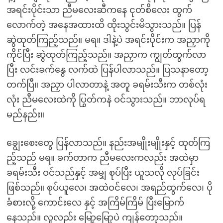
အရင်းပိုင်းသာ ညီမလေးဆီကနေ ငုတ်စိလေး ထွက်
လောက်တဲ့ အနေအထားထိ ထိုးသွင်းမိသွားသည်။ ပြန်
ဆွဲထုတ်ကြည့်သည်။ မရ။ ဒါနဲ့ပဲ အရင်းပိုင်းက အညှာကို
ကိုင်ပြီး ဆွဲထုတ်ကြည့်သည်။ အညှာက ကျွတ်ထွက်လာ
ပြီး လင်းခက်နွေ လက်ထဲ ပြန်ပါလာသည်။ ပြသနာတော့
တက်ပြီ။ အညှာ ပါလာတာနဲ့ အတူ ခရမ်းသီးက တစ်လုံး
လုံး ညီမလေးထဲကို ပြွတ်ကနဲ ဝင်သွားသည်။ ဘာလုပ်ရ
မည်နည်း။
ချွေးစေးတွေ ပြန်လာသည်။ နည်းအမျိုးမျိုးနှင့် ထုတ်ကြ
ည့်သည် မရ။ ခက်တာက ညီမလေးကလည်း အထဲမှာ
ခရမ်းသီး ဝင်သည်နှင့် အမျှ စုပ်ပြီး ယူသလို လုပ်ခြင်း
ဖြစ်သည်။ စုပ်ယူလေ၊ အထဲဝင်လေ၊ အရည်ထွက်လေ၊ ပို
ခံစားလို့ ကောင်းလေ နှင့် အကြိမ်ကြိမ် ပြီးမြောက်
နေသည်။ လူလည်း မြော့မြော့ပဲ ကျန်တော့သည်။