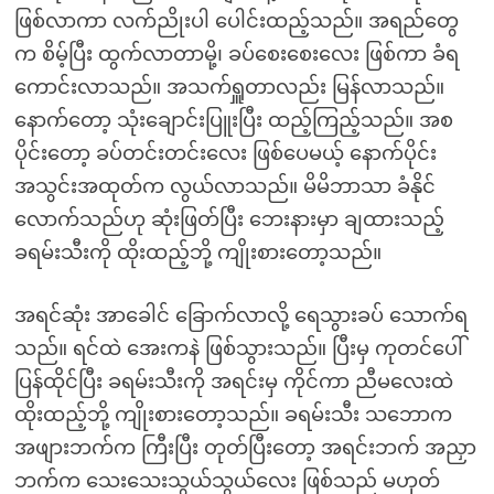
ဖြစ်လာကာ လက်ညိုးပါ ပေါင်းထည့်သည်။ အရည်တွေ
က စိမ့်ပြီး ထွက်လာတာမို့၊ ခပ်စေးစေးလေး ဖြစ်ကာ ခံရ
ကောင်းလာသည်။ အသက်ရှူတာလည်း မြန်လာသည်။
နောက်တော့ သုံးချောင်းပြူးပြီး ထည့်ကြည့်သည်။ အစ
ပိုင်းတော့ ခပ်တင်းတင်းလေး ဖြစ်ပေမယ့် နောက်ပိုင်း
အသွင်းအထုတ်က လွယ်လာသည်။ မိမိဘာသာ ခံနိုင်
လောက်သည်ဟု ဆုံးဖြတ်ပြီး ဘေးနားမှာ ချထားသည့်
ခရမ်းသီးကို ထိုးထည့်ဘို့ ကျိုးစားတော့သည်။
အရင်ဆုံး အာခေါင် ခြောက်လာလို့ ရေသွားခပ် သောက်ရ
သည်။ ရင်ထဲ အေးကနဲ ဖြစ်သွားသည်။ ပြီးမှ ကုတင်ပေါ်
ပြန်ထိုင်ပြီး ခရမ်းသီးကို အရင်းမှ ကိုင်ကာ ညီမလေးထဲ
ထိုးထည့်ဘို့ ကျိုးစားတော့သည်။ ခရမ်းသီး သဘောက
အဖျားဘက်က ကြီးပြီး တုတ်ပြီးတော့ အရင်းဘက် အညှာ
ဘက်က သေးသေးသွယ်သွယ်လေး ဖြစ်သည် မဟုတ်