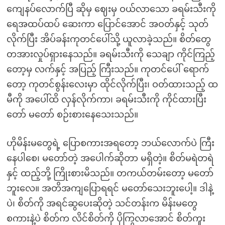
ကျေနပ်လောက်ပြီ ဆိုမှ ဈေးမှ ဝယ်လာသော ခရမ်းသီးကို
ရေအထပ်ထပ် ဆေးကာ ပြောင်အောင် အဝတ်နှင့် သုတ်
လိုက်ပြီး အိပ်ခန်းကုတင်ပေါ်သို့ ယူလာခဲ့သည်။ စိတ်တွေ
တအားလှုပ်ရှားနေသည်။ ခရမ်းသီးကို သေချာ ကိုင်ကြည့်
တော့မှ လက်နှင့် အပြည့် ကြီးသည်။ ကုတင်ပေါ် ရောက်
တော့ ကုတင်စွန်းလေးမှာ ထိုင်လိုက်ပြီး၊ ဝတ်ထားသည့် ထ
မီကို အပေါ်ထိ လှန်လိုက်ကာ၊ ခရမ်းသီးကို ကိုင်ထားပြီး
တော် မတော် စဉ်းစားနေသေးသည်။
ဟိုမိန်းမတွေရဲ့ ပြောစကားအရတော့ ဘယ်လောက်ပဲ ကြီး
နေပါစေ၊ မတော်တဲ့ အပေါက်ဆိုတာ မရှိတဲ့။ စိတ်မရဲတရဲ
နှင့် ထည့်ဘို့ ကြိုးစားမိသည်။ တကယ်တမ်းတော့ မတော်
ဘူးလေ။ အတိအကျပြောရရင် မတော်သေးဘူးပေါ့။ ဒါနဲ့
ပဲ၊ စိတ်ကို အရင်ဆွပေးဆိုတဲ့ သင်တန်းက မိန်းမတွေ
စကားနဲ့ပဲ စိတ်က လိင်စိတ်ကို ပိုကြွလာအောင် စိတ်ကူး