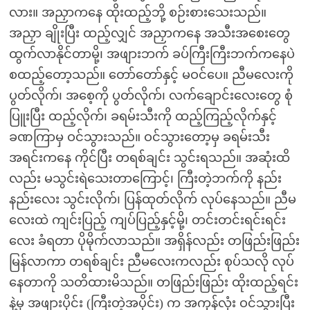
လား။ အညှာကနေ ထိုးထည့်ဘို့ စဉ်းစားသေးသည်။
အညှာ ချိုးပြီး ထည့်လျှင် အညှာကနေ အသီးအစေးတွေ
ထွက်လာနိုင်တာမို့၊ အဖျားဘက် ခပ်ကြီးကြီးဘက်ကနေပဲ
စထည့်တော့သည်။ တော်တော်နှင့် မဝင်ပေ။ ညီမလေးကို
ပွတ်လိုက်၊ အစေ့ကို ပွတ်လိုက်၊ လက်ချောင်းလေးတွေ စုံ
ပြူးပြီး ထည့်လိုက်၊ ခရမ်းသီးကို ထည့်ကြည့်လိုက်နှင့်
ခဏကြာမှ ဝင်သွားသည်။ ဝင်သွားတော့မှ ခရမ်းသီး
အရင်းကနေ ကိုင်ပြီး တရစ်ချင်း သွင်းရသည်။ အဆုံးထိ
လည်း မသွင်းရဲသေးတာကြောင့်၊ ကြီးတဲ့ဘက်ကို နည်း
နည်းလေး သွင်းလိုက်၊ ပြန်ထုတ်လိုက် လုပ်နေသည်။ ညီမ
လေးထဲ ကျင်းပြည့် ကျပ်ပြည့်နှင့်မို့၊ တင်းတင်းရင်းရင်း
လေး ခံရတာ ပိုမိုက်လာသည်။ အရှိန်လည်း တဖြည်းဖြည်း
မြန်လာကာ တရစ်ချင်း ညီမလေးကလည်း စုပ်သလို လုပ်
နေတာကို သတိထားမိသည်။ တဖြည်းဖြည်း ထိုးထည့်ရင်း
နဲ့မှ အဖျားပိုင်း (ကြီးတဲ့အပိုင်း) က အကုန်လုံး ဝင်သွားပြီး