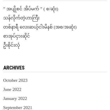
” အပျိုစင် အိပ်မက် ” ( စ/ဆုံး)
သန်လိုက်တဲ့ဟာကြီး
တစ်နာရီ လေးဆယ့်ငါးမိနစ် (အစ/အဆုံး)
စာအုပ်ငှားဆိုင်
ဦးစိုင်းလုံ
ARCHIVES
October 2023
June 2022
January 2022
September 2021