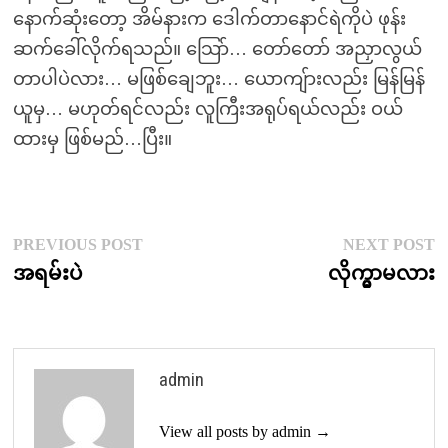
နောက်ဆုံးတော့ အိမ်နားက ဒေါက်တာနောင်ရဲကိုပဲ ဖုန်း
ဆက်ခေါ်လိုက်ရသည်။ သြော်… တော်တော် အညှာလွယ်
တာပါပဲလား… မဖြစ်ချေဘူး… ယောကျ်ားလည်း မြန်မြန်
ယူမှ… မဟုတ်ရင်လည်း လူကြီးအရုပ်ရယ်လည်း ဝယ်
ထားမှ ဖြစ်မည်…ပြီး။
Post
Previous
N
PREVIOUS POST
NEXT POST
post:
p
အရမ်းပဲ
လိုက္မွာမလား
navigation
admin
View all posts by admin →