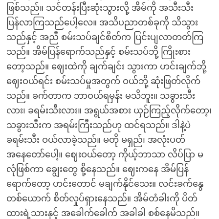
ဖြစ်သည်။ သင်တန်းပြီးဆုံးသွားလို့ အိမ်ကို အသီးသီး
ပြန်လာကြသည်ပေါ့လေ။ အသိပညာတစ်ခုကို သိသွား
သည်နှင့် အညီ စမ်းသပ်ချင်စိတ်က ပြင်းပျလာတတ်ကြ
သည်။ အိမ်ပြန်ရောက်သည်နှင့် စမ်းသပ်ဘို့ ကြိုးစား
တော့သည်။ ဈေးထဲကို ချက်ချင်း သွားကာ ဟင်းချက်ဘို့
ဈေးဝယ်ရင်း စမ်းသပ်မှုအတွက် ဝယ်ဘို့ ဆုံးဖြတ်လိုက်
သည်။ ခက်တာက ဘာဝယ်ရမှန်း မသိဘူး။ သခွားသီး
လား၊ ခရမ်းသီးလား။ အရွယ်အစား ယှဉ်ကြည့်လိုက်တော့၊
သခွားသီးက အရမ်းကြီးသည်ဟု ထင်ရသည်။ ဒါနဲ့ပဲ
ခရမ်းသီး ဝယ်လာခဲ့သည်။ မတို မရှည်၊ အလုံးပတ်
အနေတော်ပေါ့။ ဈေးဝယ်တော့ ကိုယ့်ဘာသာ လိပ်ပြာ မ
လုံဖြစ်ကာ ချွေးတွေ စို့နေသည်။ ဈေးကနေ အိမ်ပြန်
ရောက်တော့ ဟင်းတောင် မချက်နိုင်သေး။ လင်းခက်နွေ
တစ်ယောက် စိတ်လှုပ်ရှားနေသည်။ အိမ်တံခါးကို ပိတ်
ထားရဲ့သားနှင့် အခေါက်ခေါက် အခါခါ စစ်နေမိသည်။