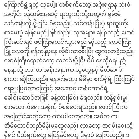
ကြောက်ရွံ့ရတဲ့ သူပေါ့။ တစ်ရက်တော့ အစိုးရဌာန ထုံးစံ
အတိုင်း ဝန်ထမ်းအဆင့် ရာထူးတိုးဘို့အတွက် မွမ်းမံ
သင်တန်းကို ပို့ခြင်း ခံရသည်။ သင်တန်းပြီးမှ ရာထူးတိုး
စာမေးပွဲ ဖြေရမည် ဖြစ်သည်။ လူအများ ပြောသည့် ဖောင်
ကြီးဆင်းရင် ဖင်ကြီးစောင်းသွားမည် ဆိုသည့် ဖောင်ကြီး
မြို့လေးကို ရန်ကုန်မှနေ လိုင်းကားစီးပြီး ထွက်လာခဲ့သည်။
ဖောင်ကြီးရောက်တော့ သတင်းပို့ပြီး မိမိ နေထိုင်ရမည့်
နေရာသို့ လာကာ အနီးအနားက လူတွေနှင့် မိတ်ဆက်
စကား ဆိုကြသည်။ နောက်တော့ မိမိမှာ စက်ရုံရဲ့ ကြီးကြပ်
ရေးမှူးဖြစ်တာကြောင့် အဆောင် တစ်ဆောင်ရဲ့
ခေါင်းဆောင်အဖြစ် ခန့်ထားခြင်း ခံရသည်။ သန့်ရှင်းမှု၊
စားသောက်ရေး အစုံကို စီစစ်ပေးရသည်။ ဖောင်ကြီးက
အကြောင်းတွေတော့ ထားပါတော့လေ။ အဓိက က
အိမ်ထောင်သည်မိန်းမတွေလည်း လာတော့ အရမ်းဝေးလို့
ရှိရင် ပိတ်ရက်တွေ မပြန်နိုင်တော့ ဒီမှာပဲ နေကြသည်။ ၁