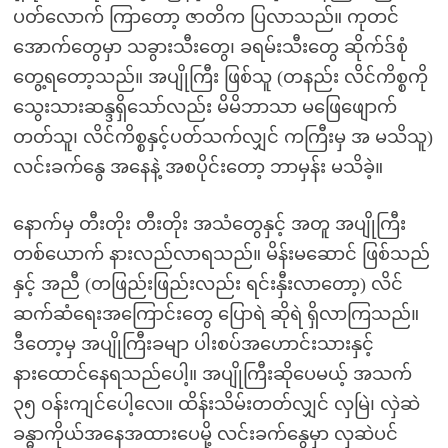
ပတ်လောက် ကြာတော့ ဇာတိက ပြလာသည်။ ကုတင်
အောက်တွေမှာ သခွားသီးတွေ၊ ခရမ်းသီးတွေ ဆိုက်ဒ်စုံ
တွေ့ရတော့သည်။ အပျိုကြီး ဖြစ်သူ (တနည်း လိင်ကိစ္စကို
သွေးသားဆန္ဒရှိသော်လည်း မိမိဘာသာ မဖြေဖျောက်
တတ်သူ၊ လိင်ကိစ္စနှင့်ပတ်သက်လျှင် ကကြီးမှ အ မသိသူ)
လင်းခက်နွေ အနေနဲ့ အစပိုင်းတော့ ဘာမှန်း မသိခဲ့။
နောက်မှ တီးတိုး တီးတိုး အသံတွေနှင့် အတူ အပျိုကြီး
တစ်ယောက် နားလည်လာရသည်။ မိန်းမဆောင် ဖြစ်သည်
နှင့် အညီ (တဖြည်းဖြည်းလည်း ရင်းနှီးလာတော့) လိင်
ဆက်ဆံရေးအကြောင်းတွေ ပြောရဲ ဆိုရဲ ရှိလာကြသည်။
ဒီတော့မှ အပျိုကြီးခမျာ ပါးစပ်အဟောင်းသားနှင့်
နားထောင်နေရသည်ပေါ့။ အပျိုကြီးဆိုပေမယ့် အသက်
၃၅ ဝန်းကျင်ပေါ့လေ။ ထိန်းသိမ်းတတ်လျှင် လှမြဲ၊ လှဲဆဲ
ခန္ဓာကိုယ်အနေအထားပေမို့ လင်းခက်နွေမှာ လှဆဲပင်