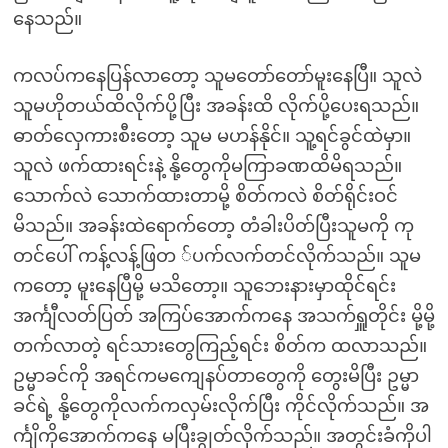
နေသည်။
ကလပ်ကနေပြန်လာတော့ သူမတော်တော်မူးနေပြီ။ သူလဲ
သူမဟိုတယ်ထိလိုက်ပို့ပြီး အခန်းထိ လိုက်ပို့ပေးရသည်။
ဓာတ်လှေကားစီးတော့ သူမ မဟန်နိုင်။ သူ့ရင်ခွင်ထဲမှာ။
သူလဲ ဖက်ထားရင်းနဲ့ နို့တွေကိုမကြာခဏထိမိရသည်။
သောက်လဲ သောက်ထားတာမို့ စိတ်ကလဲ စိတ်ရိုင်းဝင်
မိသည်။ အခန်းထဲရောက်တော့ တံခါးပိတ်ပြီးသူမကို ကု
တင်ပေါ် ကန့်လန့်ဖြတ ်ပက်လက်တင်လိုက်သည်။ သူမ
ကတော့ မူးနေပြီမို့ မသိတော့။ သူဘေးနားမှာထိုင်ရင်း
အင်္ကျီလတ်ပြတ် အကြပ်အောက်ကနေ အသက်ရှူတိုင်း မို့မို့
တက်လာတဲ့ ရင်သားတွေကြည့်ရင်း စိတ်က ထလာသည်။
ဥမ္မာခင်ကို အရင်ကမကျေနပ်တာတွေကို တွေးမိပြီး ဥမ္မာ
ခင်ရဲ့ နို့တွေကိုလက်ကလှမ်းလိုက်ပြီး ကိုင်လိုက်သည်။ အ
င်္ကျိကိုအောက်ကနေ မပြီးချွတ်လိုက်သည်။ အတွင်းခံကိုပါ