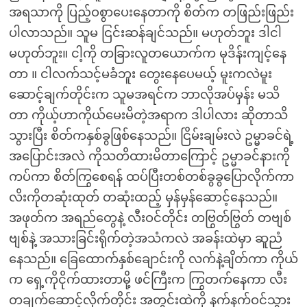
အရသာကို ပြည့်ဝစွာပေးနေတာကို စိတ်က တဖြည်းဖြည်း
ပါလာသည်။ သူမ ငြင်းဆန်ချင်သည်။ မဟုတ်ဘူး ဒါငါ
မဟုတ်ဘူး။ ငါ့ကို တခြားလူတယောက်က မုဒိန်းကျင့်နေ
တာ ။ ငါလက်သင့်မခံဘူး တွေးနေပေမယ့် မူးကလဲမူး
ဆောင့်ချက်တိုင်းက သူမအရင်က ဘာလိုအပ်မှန်း မသိ
တာ ကိုယ့်ဟာကိုယ်မေးမိတဲ့အရာက ဒါပါလား ဆိုတာသိ
သွားပြီး စိတ်ကနှစ်ခွဖြစ်နေသည်။ ငြိမ်းချမ်းလဲ ဥမ္မာခင်ရဲ့
အပြောင်းအလဲ ကိုသတိထားမိတာကြောင့် ဥမ္မာခင်နားကို
ကပ်ကာ စိတ်ကြွစေရန် ထပ်ပြီးတစ်တစ်ခွခွပြောလိုက်ကာ
လိးကိုတဆုံးထုတ် တဆုံးထည့် မှန်မှန်ဆောင့်နေသည်။
အဖုတ်က အရည်တွေနဲ့ လီးဝင်တိုင်း တဗြွတ်ဗြွတ် တဗျစ်
ဗျစ်နဲ့ အသားခြင်းရိုက်တဲ့အသံကလဲ အခန်းထဲမှာ ဆူညံ
နေသည်။ ခြေထောက်နှစ်ချောင်းကို လက်နဲ့ချိတ်ကာ ကိုယ်
က ရှေ့ကိုငိုက်ထားတာမို့ ဖင်ကြီးက ကြွတက်နေကာ လီး
တချက်ဆောင့်လိုက်တိုင်း အတွင်းထဲကို နက်နက်ဝင်သွား