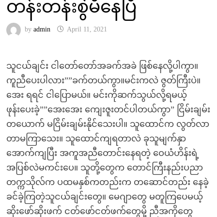
တန်းတန်းစွဲမိနေပြီ
by
admin
April 11, 2021
သူငယ်ချင်း ငါတော်တော်အခက်အခဲ ဖြစ်နေလို့ပါကွာ။
ကူညီပေးပါလား””ခက်တယ်ကွာ။မင်းကလဲ ဇွတ်ကြီးပဲ။
အေး ရရင် ငါပြောမယ်။ မင်းကိုဆက်သွယ်လို့ရမယ့်
ဖုန်းပေးခဲ့””အေးအေး ကျေးဇူးတင်ပါတယ်ကွာ” ငြိမ်းချမ်း
တယောက် မငြိမ်းချမ်းနိုင်သေးပါ။ သူထောင်က လွတ်လာ
တာမကြာသေး။ သူထောင်ကျရတာလဲ ခုသူမျက်နှာ
အောက်ကျပြီး အကူအညီတောင်းနေရတဲ့ ဝေယံဟိန်းရဲ့
အပြစ်လဲမကင်းပေ။ သူတို့တွေက တောင်ကြီးနည်းပညာ
တက္ကသိုလ်က ပထမနှစ်ကတည်းက တဆောင်တည်း နေခဲ့
ခင်ခဲ့ကြတဲ့သူငယ်ချင်းတွေ။ မေဂျာတွေ မတူကြပေမယ့်
ဆိုးဖော်ဆိုးဖက် ငတ်ဖော်ငတ်ဖက်တွေမို့ ညီအကိုတွေ