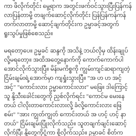
ကာ ဖိလိုက်တိုင်း မွေ့ရာက အတွင်းဖက်ဝင်သွားပြီးပြန်ကန်
လာပြန်တာမို့ တချက်ဆောင့်လိုက်တိုင်း ပြန်ပြန်ကန်ကန်
တက်လာတာမို့ ဆောင့်ချက်တိုင်းက ဥမ္မာခင့်အတွက်
ရူးသွပ်မှုဖြစ်စေသည်။
မရတော့ပေ။ ဥမ္မခင် ဆန္ဒကို အသိနဲ့ ဘယ်လိုမှ ထိန်းချုပ်
လို့မရတော့။ အထိအတွေ့နောက်ကို ကောက်ကောက်ပါ
အောင်လိုက်သွားပြီ။ မိန်းမကိစ္စကို ကျွမ်းကျင်ဆရာကျတဲ့
ငြိမ်းချမ်းရဲ့အောက်မှာ ကျရှုံးသွားပြီ။ ”အ ဟ ဟ အင့်
အင့်” ”ကောင်းလား ဥမ္မာကောင်းလား” မဖြေ။ ဒါကြောင့်
သူ နို့သီးခေါင်းတွေကို ညှစ်လိုက်ရင်း ”ကောင်မ မေးနေ
တယ် ငါလိုးတာကောင်းလားလို့ ခံလို့ကောင်းလား ဖြေ
စမ်း” ”အား ကျွတ်ကျွတ် ကောင်းတယ် အ ဟင့် ဟင့် နာ
တယ်” ငြိမ်းချမ်းပြုံးလိုက်သည်။ သူတချက်ချင်းဆောင့်
လိုက်ပြီး နို့တွေကိုငုံ့ကာ စို့လိုက်သည်။ ဥမ္မာခင် စိတ်က