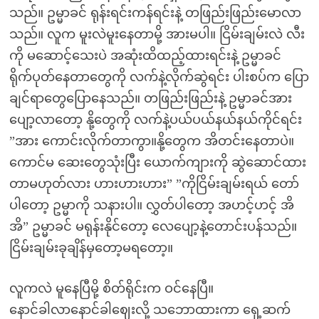
သည်။ ဥမ္မာခင် ရုန်းရင်းကန်ရင်းနဲ့ တဖြည်းဖြည်းမောလာ
သည်။ လူက မူးလဲမူးနေတာမို့ အားမပါ။ ငြိမ်းချမ်းလဲ လီး
ကို မဆောင့်သေးပဲ အဆုံးထိထည့်ထားရင်းနဲ့ ဥမ္မာခင်
ရိုက်ပုတ်နေတာတွေကို လက်နဲ့လိုက်ဆွဲရင်း ပါးစပ်က ပြော
ချင်ရာတွေပြောနေသည်။ တဖြည်းဖြည်းနဲ့ ဥမ္မာခင်အား
ပျော့လာတော့ နို့တွေကို လက်နဲ့ပယ်ပယ်နယ်နယ်ကိုင်ရင်း
”အား ကောင်းလိုက်တာကွာ။နို့တွေက အိတင်းနေတာပဲ။
ကောင်မ ဆေးတွေသုံးပြီး ယောက်ကျားကို ဆွဲဆောင်ထား
တာမဟုတ်လား ဟားဟားဟား” ”ကိုငြိမ်းချမ်းရယ် တော်
ပါတော့ ဥမ္မာကို သနားပါ။ လွှတ်ပါတော့ အဟင့်ဟင့် အိ
အိ” ဥမ္မာခင် မရုန်းနိုင်တော့ လေပျော့နဲ့တောင်းပန်သည်။
ငြိမ်းချမ်းခုချိန်မှတော့မရတော့။
လူကလဲ မူနေပြီမို့ စိတ်ရိုင်းက ဝင်နေပြီ။
နောင်ခါလာနောင်ခါဈေးလို့ သဘောထားကာ ရှေ့ဆက်