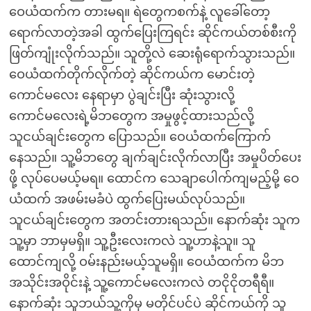
ဝေယံထက်က တားမရ။ ရဲတွေကစက်နဲ့ လူခေါ်တော့
ရောက်လာတဲ့အခါ ထွက်ပြေးကြရင်း ဆိုင်ကယ်တစ်စီးကို
ဖြတ်ကျုံးလိုက်သည်။ သူတို့လဲ ဆေးရုံရောက်သွားသည်။
ဝေယံထက်တိုက်လိုက်တဲ့ ဆိုင်ကယ်က မောင်းတဲ့
ကောင်မလေး နေရာမှာ ပွဲချင်းပြီး ဆုံးသွားလို့
ကောင်မလေးရဲ့မိဘတွေက အမှုဖွင့်ထားသည်လို့
သူငယ်ချင်းတွေက ပြောသည်။ ဝေယံထက်ကြောက်
နေသည်။ သူ့မိဘတွေ ချက်ချင်းလိုက်လာပြီး အမှုပိတ်ပေး
ဖို့ လုပ်ပေမယ့်မရ။ ထောင်က သေချာပေါက်ကျမည့်မို့ ဝေ
ယံထက် အဖမ်းမခံပဲ ထွက်ပြေးမယ်လုပ်သည်။
သူငယ်ချင်းတွေက အတင်းတားရသည်။ နောက်ဆုံး သူက
သူ့မှာ ဘာမှမရှိ။ သူ့ဦးလေးကလဲ သူ့ဟာနဲ့သူ။ သူ
ထောင်ကျလို့ ဝမ်းနည်းမယ့်သူမရှိ။ ဝေယံထက်က မိဘ
အသိုင်းအဝိုင်းနဲ့ သူ့ကောင်မလေးကလဲ တငိုငိုတရီရီ။
နောက်ဆုံး သူဘယ်သူ့ကိုမှ မတိုင်ပင်ပဲ ဆိုင်ကယ်ကို သူ