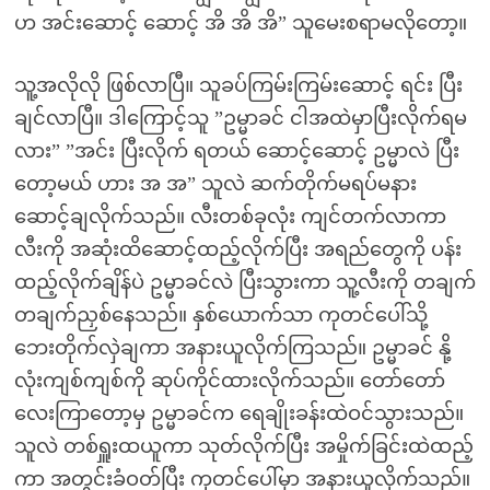
ဟ အင်းဆောင့် ဆောင့် အိ အိ အိ” သူမေးစရာမလိုတော့။
သူ့အလိုလို ဖြစ်လာပြီ။ သူခပ်ကြမ်းကြမ်းဆောင့် ရင်း ပြီး
ချင်လာပြီ။ ဒါကြောင့်သူ ”ဥမ္မာခင် ငါအထဲမှာပြီးလိုက်ရမ
လား” ”အင်း ပြီးလိုက် ရတယ် ဆောင့်ဆောင့် ဥမ္မာလဲ ပြီး
တော့မယ် ဟား အ အ” သူလဲ ဆက်တိုက်မရပ်မနား
ဆောင့်ချလိုက်သည်။ လီးတစ်ခုလုံး ကျင်တက်လာကာ
လီးကို အဆုံးထိဆောင့်ထည့်လိုက်ပြီး အရည်တွေကို ပန်း
ထည့်လိုက်ချိန်ပဲ ဥမ္မာခင်လဲ ပြီးသွားကာ သူ့လီးကို တချက်
တချက်ညှစ်နေသည်။ နှစ်ယောက်သာ ကုတင်ပေါ်သို့
ဘေးတိုက်လှဲချကာ အနားယူလိုက်ကြသည်။ ဥမ္မာခင် နို့
လုံးကျစ်ကျစ်ကို ဆုပ်ကိုင်ထားလိုက်သည်။ တော်တော်
လေးကြာတော့မှ ဥမ္မာခင်က ရေချိုးခန်းထဲဝင်သွားသည်။
သူလဲ တစ်ရှူးထယူကာ သုတ်လိုက်ပြီး အမှိုက်ခြင်းထဲထည့်
ကာ အတွင်းခံဝတ်ပြီး ကုတင်ပေါ်မှာ အနားယူလိုက်သည်။