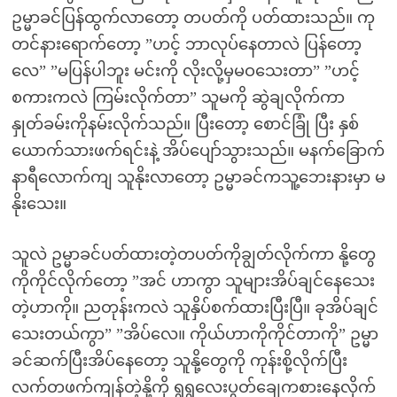
ဥမ္မာခင်ပြန်ထွက်လာတော့ တပတ်ကို ပတ်ထားသည်။ ကု
တင်နားရောက်တော့ ”ဟင့် ဘာလုပ်နေတာလဲ ပြန်တော့
လေ” ”မပြန်ပါဘူး မင်းကို လိုးလို့မှမဝသေးတာ” ”ဟင့်
စကားကလဲ ကြမ်းလိုက်တာ” သူမကို ဆွဲချလိုက်ကာ
နှုတ်ခမ်းကိုနမ်းလိုက်သည်။ ပြီးတော့ စောင်ခြုံ ပြီး နှစ်
ယောက်သားဖက်ရင်းနဲ့ အိပ်ပျော်သွားသည်။ မနက်ခြောက်
နာရီလောက်ကျ သူနိုးလာတော့ ဥမ္မာခင်ကသူ့ဘေးနားမှာ မ
နိုးသေး။
သူလဲ ဥမ္မာခင်ပတ်ထားတဲ့တပတ်ကိုချွတ်လိုက်ကာ နို့တွေ
ကိုကိုင်လိုက်တော့ ”အင် ဟာကွာ သူများအိပ်ချင်နေသေး
တဲ့ဟာကို။ ညတုန်းကလဲ သူနှိပ်စက်ထားပြီးပြီ။ ခုအိပ်ချင်
သေးတယ်ကွာ” ”အိပ်လေ။ ကိုယ်ဟာကိုကိုင်တာကို” ဥမ္မာ
ခင်ဆက်ပြီးအိပ်နေတော့ သူနို့တွေကို ကုန်းစို့လိုက်ပြီး
လက်တဖက်ကျန်တဲ့နို့ကို ရွရွလေးပွတ်ချေကစားနေလိုက်