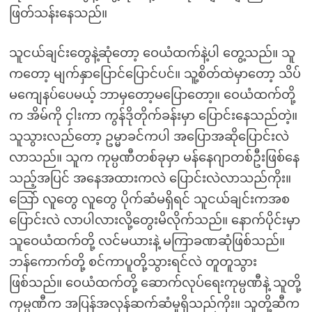
ဖြတ်သန်းနေသည်။
သူငယ်ချင်းတွေနဲ့ဆုံတော့ ဝေယံထက်နဲ့ပါ တွေ့သည်။ သူ
ကတော့ မျက်နှာပြောင်ပြောင်ပင်။ သူ့စိတ်ထဲမှာတော့ သိပ်
မကျေနပ်ပေမယ့် ဘာမှတော့မပြောတော့။ ဝေယံထက်တို့
က အိမ်ကို ငှါးကာ ကွန်ဒိုတိုက်ခန်းမှာ ပြောင်းနေသည်တဲ့။
သူသွားလည်တော့ ဥမ္မာခင်ကပါ အပြောအဆိုပြောင်းလဲ
လာသည်။ သူက ကုမ္ပဏီတစ်ခုမှာ မန်နေဂျာတစ်ဦးဖြစ်နေ
သည့်အပြင် အနေအထားကလဲ ပြောင်းလဲလာသည်ကိုး။
သြော် လူတွေ လူတွေ ပိုက်ဆံမရှိရင် သူငယ်ချင်းကအစ
ပြောင်းလဲ လာပါလားလို့တွေးမိလိုက်သည်။ နောက်ပိုင်းမှာ
သူဝေယံထက်တို့ လင်မယားနဲ့ မကြာခဏဆုံဖြစ်သည်။
ဘန်ကောက်တို့ စင်ကာပူတို့သွားရင်လဲ တူတူသွား
ဖြစ်သည်။ ဝေယံထက်တို့ ဆောက်လုပ်ရေးကုမ္ပဏီနဲ့ သူတို့
ကုမ္ပဏီက အပြန်အလှန်ဆက်ဆံမှုရှိသည်ကိုး။ သူတို့ဆီက