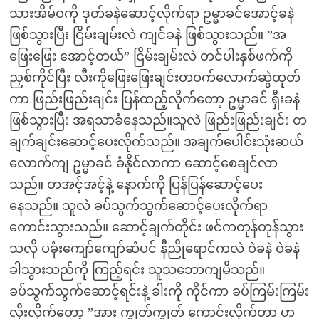
သားအိမ်ဝကို ဒုတ်ခနဲဆောင့်လိုက်ရာ ဥမ္မာခင်အောင့်ခနဲ
ဖြစ်သွားပြီး ငြိမ်းချမ်းလဲ ကျင်ခနဲ ဖြစ်သွားသည်။ ”အ
ဖြေးဖြေး အောင့်တယ်” ငြိမ်းချမ်းလဲ တင်ပါးနှစ်ဖက်ကို
ညှစ်ကိုင်ပြီး လီးကိုဖြေးဖြေးချင်းတဝက်လောက်ဆွဲထုတ်
ကာ ဖြည်းဖြည်းချင်း ပြန်ထည့်လိုက်တော့ ဥမ္မာခင် ရှီးခနဲ
ဖြစ်သွားပြီး အရသာခံနေသည်။သူလဲ ဖြည်းဖြည်းချင်း တ
ချက်ချင်းဆောင့်ပေးလိုက်သည်။ အချက်ပေါင်းသုံးဆယ်
လောက်ကျ ဥမ္မာခင် ခံနိုင်လာကာ ဆောင့်စေချင်လာ
သည်။ တအင့်အင့်နဲ့ နောက်ကို ပြန်ပြန်ဆောင့်ပေး
နေသည်။ သူလဲ ခပ်သွက်သွက်ဆောင့်ပေးလိုက်ရာ
ကောင်းသွားသည်။ ဆောင့်ချက်တိုင်း ဖင်ကတုန်တုန်သွား
သလို ပခုံးကျော်ကျော်ဆံပင် နီညိုရောင်ကလဲ ဝဲခနဲ ဝဲခနဲ
ခါသွားသည်ကို ကြည့်ရင်း သူသဘောကျမိသည်။
ခပ်သွက်သွက်ဆောင့်ရင်းနဲ့ ခါးကို ကိုင်ကာ ခပ်ကြမ်းကြမ်း
လိုးလိုက်တော့ ”အား ကျွတ်ကျွတ် ကောင်းလိုက်တာ ဟ