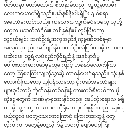
စိတ်ထဲမှာ တော်တော်ကို စိတ်နာမိသည်။ သူတို့မှာသမီး
လေးတယောက်ရှိသည်။ နှစ်နှစ်နီးပါးရှိပြီး ချစ်စရာ
အတော်ကောင်းသည်။ ကလေးက သူ့ကိုခင်ပေမယ့် သူတို့
တွေက မဆက်ဆံခိုင်း။ တစ်နှစ်နီးပါလုပ်ပြီးတော့
သူငယ်ချင်း သက်ဦးရဲ့အကူအညီနဲ့ ကုမ္ပဏီတစ်ခုမှာ
အလုပ်ရသည်။ အင်ဂျင်နီယာတစ်ဦးလဲဖြစ်တာမို့ လစာက
မဆိုးပေ။ သူ့ရဲ့လုပ်ရည်ကိုင်ရည်နဲ့ အနစ်နာခံမှု
ပေါင်းသင်းဆက်ဆံမှုတွေကြောင့် တစ်နှစ်လောက်ကြာ
တော့ သြစတြေးလျကိုသွားဖို့ တာဝန်ပေးခံရသည်။ သုံးနှစ်
လောက်ကြာတော့ သူပြန်လာတော့ ပိုက်ဆံအတော်များ
များစုမိတာမို့ တိုက်ခန်းတစ်ခန်းနဲ့ ကားတစ်စီးဝယ်ကာ ပို
တဲ့ငွေတွေကို ဘဏ်မှာစုထားနိုင်သည်။ အပိုသုံးစရာလဲ မရှိ
တာမို့ သူ့အတွက် လစာက ပိုရုံမက စုပင်စုနိုင်သည်။ ချစ်ရ
မယ့်သူလဲ မတွေ့သေးတာကြောင့် ကြေးစားတွေနဲ့ တွေ့
လိုက် ကကတွေနဲ့တွေ့လိုက်နဲ့ ဘဝကို ပျော်ပျော်ကြီး