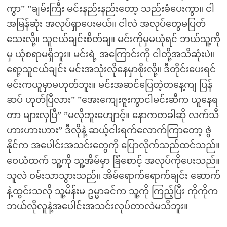
ကွာ” ”ချမ်းကြီး မင်းနည်းနည်းတော့ သည်းခံပေးကွာ။ ငါ
အမြန်ဆုံး အလုပ်ရှာပေးမယ်။ ငါလဲ အလုပ်တွေမပြတ်
သေးလို့။ သူငယ်ချင်းစိတ်ချ။ မင်းကိုမှမယုံရင် ဘယ်သူ့ကို
မှ ယုံစရာမရှိဘူး။ မင်းရဲ့ အကြောင်းကို ငါတို့အသိဆုံးပဲ။
ရော့သူငယ်ချင်း မင်းအသုံးလိုနေမှာစိုးလို့။ ဒီတိုင်းပေးရင်
မင်းကယူမှာမဟုတ်ဘူး။ မင်းအဆင်ပြေတဲ့တနေ့ကျ ပြန်
ဆပ် ဟုတ်ပြီလား” ”အေးကျေးဇူးကွာငါမင်းဆီက ယူနေရ
တာ များလှပြီ” ”မလိုဘူးဟျောင့်။ နောကတခါဆို လက်သီ
ဟားဟားဟား” ဒီလိုနဲ့ ဆယ့်ငါးရက်လောက်ကြာတော့ ဇွဲ
နိုင်က အပေါင်းအသင်းတွေကို ပြောလိုက်သည်ထင်သည်။
ဝေယံထက် သူ့ကို သူ့အိမ်မှာ ခြံစောင့် အလုပ်ကိုပေးသည်။
သူလဲ ဝမ်းသာသွားသည်။ အိမ်ရောက်ရောက်ချင်း ဆောက်
နဲ့ထွင်းသလို သူ့မိန်းမ ဥမ္မာခင်က သူ့ကို ကြည့်ပြီး ကိုကိုက
ဘယ်လိုလူနဲ့အပေါင်းအသင်းလုပ်တာလဲမသိဘူး။