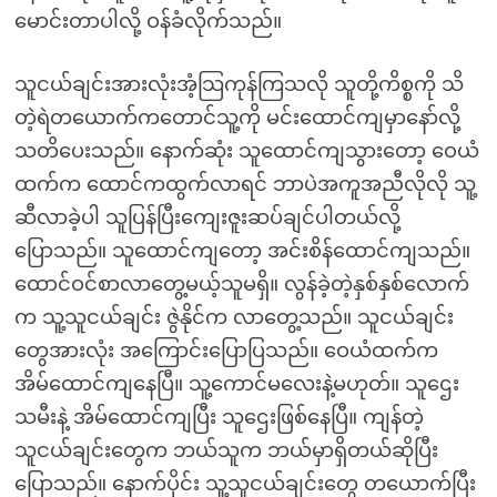
မောင်းတာပါလို့ ဝန်ခံလိုက်သည်။
သူငယ်ချင်းအားလုံးအံ့သြကုန်ကြသလို သူတို့ကိစ္စကို သိ
တဲ့ရဲတယောက်ကတောင်သူ့ကို မင်းထောင်ကျမှာနော်လို့
သတိပေးသည်။ နောက်ဆုံး သူထောင်ကျသွားတော့ ဝေယံ
ထက်က ထောင်ကထွက်လာရင် ဘာပဲအကူအညီလိုလို သူ့
ဆီလာခဲ့ပါ သူပြန်ပြီးကျေးဇူးဆပ်ချင်ပါတယ်လို့
ပြောသည်။ သူထောင်ကျတော့ အင်းစိန်ထောင်ကျသည်။
ထောင်ဝင်စာလာတွေ့မယ့်သူမရှိ။ လွန်ခဲ့တဲ့နှစ်နှစ်လောက်
က သူ့သူငယ်ချင်း ဇွဲနိုင်က လာတွေ့သည်။ သူငယ်ချင်း
တွေအားလုံး အကြောင်းပြောပြသည်။ ဝေယံထက်က
အိမ်ထောင်ကျနေပြီ။ သူ့ကောင်မလေးနဲ့မဟုတ်။ သူဌေး
သမီးနဲ့ အိမ်ထောင်ကျပြီး သူဌေးဖြစ်နေပြီ။ ကျန်တဲ့
သူငယ်ချင်းတွေက ဘယ်သူက ဘယ်မှာရှိတယ်ဆိုပြီး
ပြောသည်။ နောက်ပိုင်း သူ့သူငယ်ချင်းတွေ တယောက်ပြီး