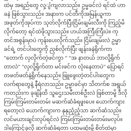
ထဲမှ အရည်တွေ လှ့ျံကျလာသည်။ ဥမ္မခင်လဲ ရင်ထဲ ဟာ
ခနဲ ဖြစ်သွားသည်။ အနားက ပင်တီကိုအမြန်ယူကာ
အဖုတ်ကိုအုပ်ကာ သုတ်လိုက်ပြီးငြိမ်းချမ်းလီးကို ကြည့်မိ
လိုက်တော့ ရင်ထဲဖိုသွားသည်။ ဟယ်အကြီးကြီးပဲ။ ကု
တင်အစွန်းမှာပဲ ကုန်းပေးလိုက်သည်။ ငြိမ်းချမ်းလဲ ဥမ္မာ
ခင်ရဲ့ တင်ပါးတွေကို ညှစ်လိုက်ပြီး ဖျန်းခနဲရိုက်ကာ
”တောက် လှလိုက်တဲ့ဖင်ကွာ ” ”အ နာတယ် ဘာလို့ရိုက်
တာလဲ” ”လှလို့ရိုက်တာ မင်းဖင်က လုံးနေတာပဲ” ပြောရင်
တဖတ်ဖတ်နဲ့ရိုက်နေသည်။ ဖြူဖွေးတဲ့တင်ပါးတွေက
လက်ရာတွေနဲ့ နီရဲလာသည်။ ဥမ္မာခင်မှာ သိတက်စ အရွယ်
ကတည်းက ခုချိန်ထိ သူဌေးသမီးတစ်ဦးလဲ ဖြစ်တာမို့ ဒီလို
ကြမ်းကြမ်းတမ်းတမ်း မဆက်ဆံခံရဖူးပေ။ ယောက်ကျား
ရတော့လဲ ယောက်ကျားက နုနုညံ့ညံ့သာ ဆက်ဆံသည်။
လင်မယားချင်းလုပ်ရင်လဲ ကြမ်းကြမ်းတမ်းတမ်းမလုပ်။
ဒါကြောင့်ခုလို ဆက်ဆံခံရတာ ပထမဆုံးမို့ စိတ်ထဲမှာ