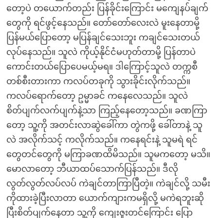
တော့ပဲ တယောက်တည်း ပြန်ခိုင်းကြောင်း မကျေနပ်ချက်
တွေကို ရင်ဖွင့်နေသည်။ တော်တော်လေးလဲ မူးနေတာမို့
ပြန်မယ်ပြောတော့ မပြန်ချင်သေးဘူး ကချင်သေးတယ်
လုပ်နေသည်။ သူလဲ ကိုယ့်နိုင်ငံမဟုတ်တာမို့ ပြန်တာပဲ
ကောင်းတယ်ပြောပေမယ့်မရ။ ဒါကြောင့်သူလဲ တက္ကစီ
တစ်စီးတားကာ ကလပ်တခုကို သွားခိုင်းလိုက်သည်။
ကလပ်ရောက်တော့ ဥမ္မာခင် ကနေလေသည်။ သူလဲ
စိတ်ပျက်လက်ပျက်နဲ့သာ ကြည့်နေတော့သည်။ ခဏကြာ
တော့ သူ့ကို အတင်းလာဆွဲခေါ်ကာ တွဲကဖို့ ခေါ်တာနဲ့ သူ
လဲ အလိုက်သင့် ကလိုက်သည်။ ကနေရင်းနဲ့ သူမရဲ ရင်
တွေတင်တွေကို မကြာခဏထိမိသည်။ သူမကတော့ မသိ။
မောလာတော့ ဘီယာထပ်သောက်ပြန်သည်။ ဒီလို
လွတ်လွတ်လပ်လပ် ကဲချင်တာကြာပြီတဲ့။ ကဲချင်လို့ သမီး
ကိုထားခဲ့ပြီးလာတာ ယောက်ကျားကမရှိလို့ မကဲရဘူးဆို
ပြီးစိတ်ပျက်နေတာ သူ့ကို ကျေးဇူးတင်ကြောင်း ပြော