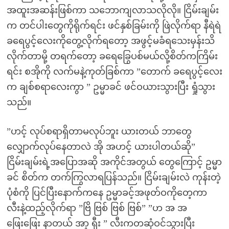
အထူးအဆန်းဖြစ်ကာ သဘောကျလာသလိုလို။ ငြိမ်းချမ်း
က တင်ပါးတွေကိုရိုက်ရင်း ဖင်နှစ်ခြမ်းကို ဖြဲလိုက်ရာ နီရဲရဲ
ခရေပွင့်လေးကိုတွေ့လိုက်ရတော့ အဖွင့်မခံရသေးမှန်းသိ
လိုက်တာမို့ တရက်တော့ ခရေခြွေပစ်မယ်လို့စိတ်ကကြိမ်း
ရင်း စအိုကို လက်မနဲ့ကုတ်ခြစ်ကာ ”တောက် ခရေပွင့်လေး
က ချစ်စရာလေးကွာ ” ဥမ္မာခင် ဖင်ဝယားသွားပြီး ရှုံသွား
သည်။
”ဟင့် လုပ်စရာရှိတာမလုပ်ဘူး ယားတယ် ဘာတွေ
လျှောက်လုပ်နေတာလဲ အို အဟင့် ယားပါတယ်ဆို”
ငြိမ်းချမ်းရဲ့အပြောအဆို အကိုင်အတွယ် တွေကြောင့် ဥမ္မာ
ခင် စိတ်က တက်ကြွလာရပြန်သည်။ ငြိမ်းချမ်းလဲ ကုန်းတဲ့
ပုံစံကို ပြင်ပြီးနောက်ကနေ ဥမ္မာခင့်အဖုတ်ဝကိုတေ့ကာ
လီးနဲ့ထည့်လိုက်ရာ ”ဗြိ ဗြစ် ဗြစ် ဗြစ်” ”ဟ အ အ
ဖြေးဖြေး နာတယ် အာ့ ရှီး ” လီးကတဆုံဝင်သွားပြီး