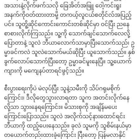
အသားနဲ့လိုက်ဖက်သလို ခြေအိတ်အဖြူ ဝေါ့ကင်းရူး
အနက်ကိုဝတ်ထားတာမို့ တကယ့်လူငယ်စတိုင်လ်အပြည့်
ပင်။ သူတိူ့ဆိုင်ကောင်းကောင်းတစ်ဆိုင်မှာ ဝင်ပြီး ညနေ
စာစားလိုက်ကြသည်။ သူ့ကို သောက်ချင်သောက်လေလို့
ပြောတာနဲ့ သူလဲ ဘီယာလောက်သာမှာပြီးသောက်သည်၊ ဥ
မ္မာခင်ကလဲ သူလဲသောက်မယ်ဆိုပြီး ယူသောက်သည်။ နှစ်
ခွက်လောပ်သောက်ပြီးတော့ ဥမ္မာခင်မူးနေပြီ။ သူ့ယောက်
ကျားကို မကျေနပ်တာရင်ဖွင့်သည်။
စီးပွားရေးကိုပဲ မဲလုပ်ပြီး သူနဲ့သမီးကို သိပ်ဂရုမစိုက်
ကြောင်း၊ ဒီလိုတွေသွားလာရတာ သူက အတင်းလိုက်နေ
လို့သာ သွားနေရကြောင်း။ မိသားစုကို အချိန်မပေး
ကြောင်းပြောသည်။ သူလဲ အလိုက်သင့်နားထောင်ရင်း
ဘီယာကို ထည့်ပေးနေသည်။ ခုလဲ သူမကို သူစိမ်းနယ်မှာ
တယောက်တည်းထားခဲ့ကြောင်း ပြီးတော့ ပြန်မလာနိုင်