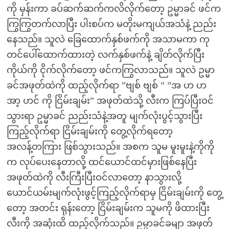
ကို မှန်းကာ ခပ်ဆက်ဆက်ကလိလိုက်တော့ ဥမ္မာခင် ဖင်က
ကြွကြွတက်လာပြီး ပါးစပ်က မတိုးမကျယ်အသံနဲ့ ညည်း
နေသည်။ သူလဲ ခြေထောက်နှစ်ဖက်ကို အသာမကာ ကု
တင်ပေါ်ထောက်ထားတဲ့ လက်နှစ်ဖက်နဲ့ ချိတ်လိုက်ပြီး
ကိုယ်ကို ငိုက်လိုက်တော့ ဖင်ကကြွလာသည်။ သူလဲ ဥမ္မာ
ခင်အဖုတ်ထဲကို ထည့်လိုက်ရာ ”ဗျစ် ဗျစ် ” ”အ ဟ ဟ
အာ့ ဟင် ကို ငြိမ်းချမ်း” အဖုတ်ထဲသို့ လီးက ကြပ်ပြီးဝင်
သွားရာ ဥမ္မာခင် ညည်းသံနဲ့အတူ မျက်လုံးပွင့်သွားပြီး
ကြည့်လိုက်ရာ ငြိမ်းချမ်းကို တွေ့လိုက်ရတော့
အလန့်တကြား ဖြစ်သွားသည်။ အစက သူမ မူးမူးနဲ့ကိုကို
က လုပ်ပေးနေတာလို့ ထင်ယောင်ထင်မှားဖြစ်နေပြီး
အဖုတ်ထဲကို လီးကြီးပြီးဝင်လာတော့ နာသွားလို့
ယောင်ယမ်းမျက်လုံးဖွင့်ကြည့်လိုက်ရာမှ ငြိမ်းချမ်းကို တွေ့
တော့ အတင်း ရုန်းတော့ ငြိမ်းချမ်းက သူမကို ဖိထားပြီး
လီးကို အဆုံးထိ ထည့်လိုက်သည်။ ဥမ္မာခင်ခမျာ အဖုတ်