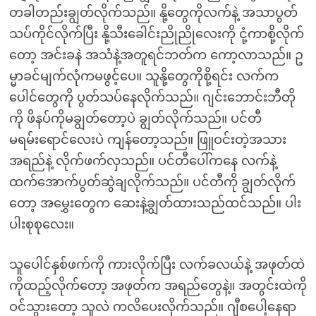
တခါတည်းချွတ်လိုက်သည်။ နို့တွေကိုလက်နဲ့ အသာပွတ်
သပ်ကိုင်လိုက်ပြီး နို့သီးခေါင်းညိုညိုလေးကို ငုံ့ကာစို့လိုက်
တော့ အင်းခနဲ အသံနဲ့အတူရင်ဘတ်က ကော့လာသည်။ ဥ
မ္မာခင်မျက်လုံကမဖွင့်ပေ။ သူနို့တွေကိုစို့ရင်း လက်က
ပေါင်တွေကို ပွတ်သပ်နေလိုက်သည်။ ဂျင်းဘောင်းဘီတို
ကို ဖိနပ်ကိုမချွတ်တော့ပဲ ချွတ်လိုက်သည်။ ပင်တီ
မရမ်းရောင်လေးပဲ ကျန်တော့သည်။ ဖြူဝင်းတဲ့အသား
အရည်နဲ့ လိုက်ဖက်လှသည်။ ပင်တီပေါ်ကနေ လက်နဲ့
ထက်အောက်ပွတ်ဆွဲချလိုက်သည်။ ပင်တီကို ချွတ်လိုက်
တော့ အမွှေးတွေက ဆေးနဲ့ချွတ်ထားသည်ထင်သည်။ ပါး
ပါးစုစုလေး။
သူပေါင်နှစ်ဖက်ကို ကားလိုက်ပြီး လက်ခလယ်နဲ့ အဖုတ်ထဲ
ကိုထည့်လိုက်တော့ အဖုတ်က အရည်တွေနဲ့။ အတွင်းထဲကို
ဝင်သွားတော့ သူလဲ ကလိပေးလိုက်သည်။ ဂျီစပေါ့နေရာ