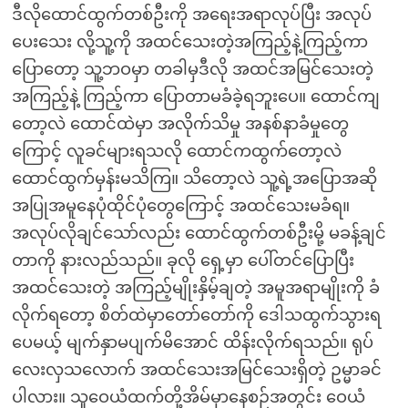
ဒီလိုထောင်ထွက်တစ်ဦးကို အရေးအရာလုပ်ပြီး အလုပ်
ပေးသေး လို့သူ့ကို အထင်သေးတဲ့အကြည့်နဲ့ကြည့်ကာ
ပြောတော့ သူ့ဘဝမှာ တခါမှဒီလို အထင်အမြင်သေးတဲ့
အကြည့်နဲ့ ကြည့်ကာ ပြောတာမခံခဲ့ရဘူးပေ။ ထောင်ကျ
တော့လဲ ထောင်ထဲမှာ အလိုက်သိမှု အနစ်နာခံမှုတွေ
ကြောင့် လူခင်များရသလို ထောင်ကထွက်တော့လဲ
ထောင်ထွက်မှန်းမသိကြ။ သိတော့လဲ သူ့ရဲ့အပြောအဆို
အပြုအမူနေပုံထိုင်ပုံတွေကြောင့် အထင်သေးမခံရ။
အလုပ်လိုချင်သော်လည်း ထောင်ထွက်တစ်ဦးမို့ မခန့်ချင်
တာကို နားလည်သည်။ ခုလို ရှေ့မှာ ပေါ်တင်ပြောပြီး
အထင်သေးတဲ့ အကြည့်မျိုးနှိမ့်ချတဲ့ အမူအရာမျိုးကို ခံ
လိုက်ရတော့ စိတ်ထဲမှာတော်တော်ကို ဒေါသထွက်သွားရ
ပေမယ့် မျက်နှာမပျက်မိအောင် ထိန်းလိုက်ရသည်။ ရုပ်
လေးလှသလောက် အထင်သေးအမြင်သေးရှိတဲ့ ဥမ္မာခင်
ပါလား။ သူဝေယံထက်တို့အိမ်မှာနေစဉ်အတွင်း ဝေယံ