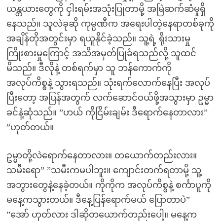
ယန္တယားတွေကို ငှါးရမ်းအသုံးပြုတာမို့ အမြဲဆက်ဆံမှုရှိ
နေသည်။ သူလဲခုဆို ကုမ္ပဏီက အရေးပါတဲ့နေရာတစ်ခုကို
အချိန်တိုအတွင်းမှာ ရယူနိုင်ခဲ့သည်။ သူ့ရဲ့ ရိုးသားမှု
ကြိုးစားမှုကြောင့် အသိအမှတ်ပြုခံရသည်လို့ သူထင်
မိသည်။ ဒီလိုနဲ့ တစ်ရက်မှာ သူ ဘန်ကောက်ကို
အလုပ်ကိစ္စနဲ့ သွားရသည်။ သုံးရက်လောက်နေပြီး အလုပ်
ပြီးတော့ အပြန်အတွက် လက်ဆောင်ဝယ်ဖို့အသွားမှာ ဥမ္မာ
ခင်နဲ့ဆုံသည်။ ”ဟယ် ကိုငြိမ်းချမ်း ဒီရောက်နေတာလား”
”ဟုတ်တယ်။
ဥမ္မာတို့လဲရောက်နေတာလား။ တယောက်တည်းလား။
သမီးရော” ”သမီးကမပါဘူး။ ကျောင်းတက်ရတာမို့ သူ့
အဘွားတွေနဲ့နေခဲ့တယ်။ ကိုကိုက အလုပ်ကိစ္စနဲ့ စင်္ကာပူကို
မနေ့ကသွားတယ်။ ဒီနေ့ပြန်ရောက်မယ် ပြောတာပဲ”
”အော် ဟုတ်လား ဒါဆိုတယောက်တည်းပေါ့။ မနေ့က