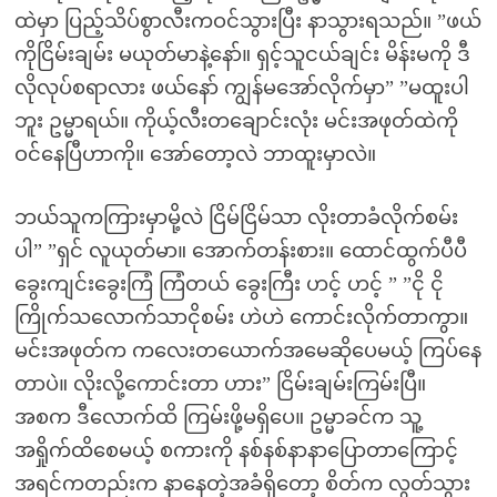
ထဲမှာ ပြည့်သိပ်စွာလီးကဝင်သွားပြီး နာသွားရသည်။ ”ဖယ်
ကိုငြိမ်းချမ်း မယုတ်မာနဲ့နော်။ ရှင့်သူငယ်ချင်း မိန်းမကို ဒီ
လိုလုပ်စရာလား ဖယ်နော် ကျွန်မအော်လိုက်မှာ” ”မထူးပါ
ဘူး ဥမ္မာရယ်။ ကိုယ့်လီးတချောင်းလုံး မင်းအဖုတ်ထဲကို
ဝင်နေပြီဟာကို။ အော်တော့လဲ ဘာထူးမှာလဲ။
ဘယ်သူကကြားမှာမို့လဲ ငြိမ်ငြိမ်သာ လိုးတာခံလိုက်စမ်း
ပါ” ”ရှင် လူယုတ်မာ။ အောက်တန်းစား။ ထောင်ထွက်ပီပီ
ခွေးကျင်းခွေးကြံ ကြံတယ် ခွေးကြီး ဟင့် ဟင့် ” ”ငို ငို
ကြိုက်သလောက်သာငိုစမ်း ဟဲဟဲ ကောင်းလိုက်တာကွာ။
မင်းအဖုတ်က ကလေးတယောက်အမေဆိုပေမယ့် ကြပ်နေ
တာပဲ။ လိုးလို့ကောင်းတာ ဟား” ငြိမ်းချမ်းကြမ်းပြီ။
အစက ဒီလောက်ထိ ကြမ်းဖို့မရှိပေ။ ဥမ္မာခင်က သူ့
အရှိုက်ထိစေမယ့် စကားကို နစ်နစ်နာနာပြောတာကြောင့်
အရင်ကတည်းက နာနေတဲ့အခံရှိတော့ စိတ်က လွတ်သွား