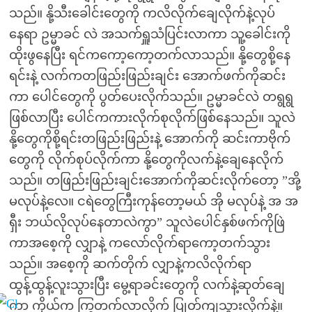
သည်။ နို့သီးခေါင်းတွေကို ကလိလိုက်ချေလိုက်နဲ့လုပ်
နေရာ ဥမ္မာခင် လဲ အသက်ရှူသံပြင်းလာကာ သူ့ခေါင်းကို
ထိုးဖွနေပြီး ရင်ကကော့ကော့တက်လာသည်။ နို့တွေစို့နေ
ရင်းနဲ့ လက်ကတဖြည်းဖြည်းချင်း အောက်ဖက်ကိုဆင်း
ကာ ပေါင်တွေကို ပွတ်ပေးလိုက်သည်။ ဥမ္မာခင်လဲ တရွရွ
ဖြစ်လာပြီး ပေါင်ကကားလိုက်စုလိုက်ဖြစ်နေသည်။ သူလဲ
နို့တွေကိုစို့ရင်းတဖြည်းဖြည်းနဲ့ အောက်ကို ဆင်းကာဗိုက်
တွေကို လိုက်စုပ်လိုက်ကာ နို့တွေကိုလက်နဲ့ချေနေလိုက်
သည်။ တဖြည်းဖြည်းချင်းအောက်ကိုဆင်းလိုက်တော့ ”အို့
မလုပ်နဲ့လေ။ ငရဲတွေကြီးကုန်တော့မယ် အို မလုပ်နဲ့ အ အ
ရှီး ဘယ်လိုလုပ်နေတာလဲကွာ” သူလဲပေါင်နှစ်ဖက်ကိုဖြဲ
ကာအစေ့ကို လျှာနဲ့ ကလော်လိုက်ရာကော့တက်သွား
သည်။ အစေ့ကို ဆက်တိုက် လျှာနဲ့ကလိလိုက်ရာ
ထွန့်ထွန့်လူးသွားပြီး မွေ့ရာခင်းတွေကို လက်နဲ့ဆုတ်ချေ
ကာ ကိုယ်က ကြွတက်လာလိုက် ပြုတ်ကျသွားလိုက်နဲ့။