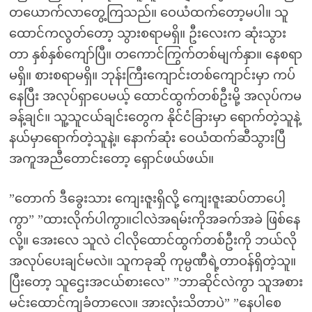
တယောက်လာတွေ့ကြသည်။ ဝေယံထက်တော့မပါ။ သူ
ထောင်ကလွတ်တော့ သွားစရာမရှိ။ ဦးလေးက ဆုံးသွား
တာ နှစ်နှစ်ကျော်ပြီ။ တကောင်ကြွက်တစ်မျက်နှာ။ နေစရာ
မရှိ။ စားစရာမရှိ။ ဘုန်းကြီးကျောင်းတစ်ကျောင်းမှာ ကပ်
နေပြီး အလုပ်ရှာပေမယ့် ထောင်ထွက်တစ်ဦးမို့ အလုပ်ကမ
ခန့်ချင်။ သူ့သူငယ်ချင်းတွေက နိုင်ငံခြားမှာ ရောက်တဲ့သူနဲ့
နယ်မှာရောက်တဲ့သူနဲ့။ နောက်ဆုံး ဝေယံထက်ဆီသွားပြီ
အကူအညီတောင်းတော့ ရှောင်ဖယ်ဖယ်။
”တောက် ဒီခွေးသား ကျေးဇူးရှိလို့ ကျေးဇူးဆပ်တာပေါ့
ကွာ” ”ထားလိုက်ပါကွာ။ငါလဲအရမ်းကိုအခက်အခဲ ဖြစ်နေ
လို့။ အေးလေ သူလဲ ငါလိုထောင်ထွက်တစ်ဦးကို ဘယ်လို
အလုပ်ပေးချင်မလဲ။ သူကခုဆို ကုမ္ပဏီရဲ့တာဝန်ရှိတဲ့သူ။
ပြီးတော့ သူဌေးအငယ်စားလေ” ”ဘာဆိုင်လဲကွာ သူအစား
မင်းထောင်ကျခံတာလေ။ အားလုံးသိတာပဲ” ”နေပါစေ