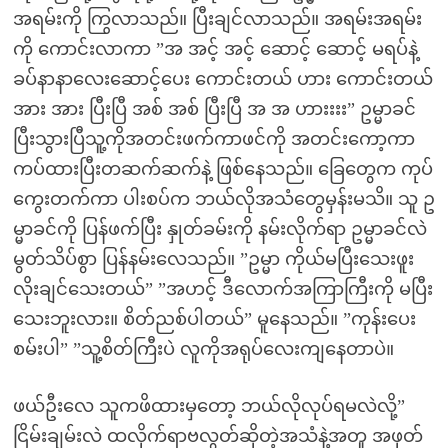
အရမ်းကို ကြွလာသည်။ ပြီးချင်လာသည်။ အရမ်းအရမ်း
ကို ကောင်းလာကာ ”အ အင့် အင့် ဆောင့် ဆောင့် မရပ်နဲ့
ခပ်နာနာလေးဆောင့်ပေး ကောင်းတယ် ဟား ကောင်းတယ်
အား အား ပြီးပြီ အစ် အစ် ပြီးပြီ အ အ ဟားးးး” ဥမ္မာခင်
ပြီးသွားပြီသူ့ကိုအတင်းဖက်ကာဖင်ကို အတင်းကော့ကာ
ကပ်ထားပြီးတဆက်ဆက်နဲ့ ဖြစ်နေသည်။ ခြေတွေက ကုပ်
ကွေးတက်ကာ ပါးစပ်က ဘယ်လိုအသံတွေမှန်းမသိ။ သူ ဥ
မ္မာခင်ကို ပြန်ဖက်ပြီး နှုတ်ခမ်းကို နမ်းလိုက်ရာ ဥမ္မာခင်လဲ
မွတ်သိပ်စွာ ပြန်နမ်းလေသည်။ ”ဥမ္မာ ကိုယ်မပြီးသေးဖူး
လိုးချင်သေးတယ်” ”အဟင့် ဒီလောက်အကြာကြီးကို မပြီး
သေးဘူးလား။ စိတ်ညစ်ပါတယ်” မူနေသည်။ ”ကုန်းပေး
စမ်းပါ” ”သူ့စိတ်ကြီးပဲ လူကိုအရုပ်လေးကျနေတာပဲ။
ဖယ်ဦးလေ သူကဖိထားမှတော့ ဘယ်လိုလုပ်ရမလဲလို့”
ငြိမ်းချမ်းလဲ ထလိုက်ရာဗလွတ်ဆိုတဲ့အသံနဲ့အတူ အဖုတ်