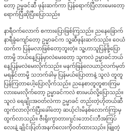
တော့ ဥမ္မခင်ဆီ ဖုန်းဆက်ကာ ပြန်ရောက်ပြီလားမေးတော့
ရောက်ပြီဆိုပြီးပြောသည်။
နာရီဝက်လောက် စကားပြောဖြစ်ကြသည်။ ညနေခြောက်
နာရီခွဲကျော်တော့ ဥမ္မာခင်က သူ့ဆီဖုန်းဆက်သည်။ ဝေယံ
ထက်က ပြန်မလာဖြစ်တော့ဘူးတဲ့။ သူ့ဟာသူပြန်ဖို့ပြော
တာမို့ ဘယ်နေ့ပြန်မှာလဲမေးတော့ သူကလဲ ဥမ္မာခင်ဘယ်
နေ့ပြန်မလဲမေးလိုက်သည်။ မနက်ဖြန်လေယာဉ်လက်မှတ်
မရနိုင်တာမို့ သဘက်ခါမှ ပြန်မယ်ပြောတာနဲ့ သူလဲ တူတူ
ပြန်ကြတာပေါ့ပြောလိုက်သည်။ ညနေစာတူတူစားကြမ
လားမေးလိုက်တော့ ဥမ္မာခင်ကလဲ စားမယ်လို့ပြောသည်။
သူလဲ ရေချိုးအဝတ်လဲကာ ဥမ္မာခင် တည်းတဲ့ဟိုတယ်ဆီ
ထွက်လာလိုက်ပြီးခေါ်တော့ ဆယ့်ငါးမိနစ်လောက်ကြာမှ
ထွက်လာသည်။ ဇီးရိုးကွာတားဂျင်းဘောင်းဘီအကြပ်
လေးနဲ့ ချိုင်းပြတ်အနက်လေးကိုဝတ်ထားသည်။ ဖြူတဲ့