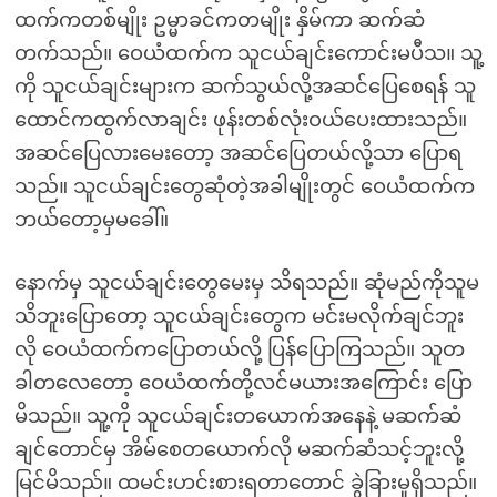
ထက်ကတစ်မျိုး ဥမ္မာခင်ကတမျိုး နှိမ်ကာ ဆက်ဆံ
တက်သည်။ ဝေယံထက်က သူငယ်ချင်းကောင်းမပီသ။ သူ့
ကို သူငယ်ချင်းများက ဆက်သွယ်လို့အဆင်ပြေစေရန် သူ
ထောင်ကထွက်လာချင်း ဖုန်းတစ်လုံးဝယ်ပေးထားသည်။
အဆင်ပြေလားမေးတော့ အဆင်ပြေတယ်လို့သာ ပြောရ
သည်။ သူငယ်ချင်းတွေဆုံတဲ့အခါမျိုးတွင် ဝေယံထက်က
ဘယ်တော့မှမခေါ်။
နောက်မှ သူငယ်ချင်းတွေမေးမှ သိရသည်။ ဆုံမည်ကိုသူမ
သိဘူးပြောတော့ သူငယ်ချင်းတွေက မင်းမလိုက်ချင်ဘူး
လို ဝေယံထက်ကပြောတယ်လို့ ပြန်ပြောကြသည်။ သူတ
ခါတလေတော့ ဝေယံထက်တို့လင်မယားအကြောင်း ပြော
မိသည်။ သူ့ကို သူငယ်ချင်းတယောက်အနေနဲ့ မဆက်ဆံ
ချင်တောင်မှ အိမ်စေတယောက်လို မဆက်ဆံသင့်ဘူးလို့
မြင်မိသည်။ ထမင်းဟင်းစားရတာတောင် ခွဲခြားမှုရှိသည်။