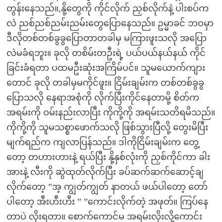
တွန်းနေသည်။,နို့တွေကို ကိုင်လိုက် ညှစ်လိုက်နဲ့ ပါးစပ်က
လဲ ညစ်ညစ်ညမ်းညမ်းတွေပြောနေသည်။ ဥမ္မာခင် ဘဝမှာ
ဒီလိုတစ်တစ်ခွခွပြောတာတခါမှ မကြားဖူးသလို အပြော
လဲမခံရဘူး။ ခုလို တစိမ်းတဦးရဲ့ ပယ်ပယ်နယ်နယ် ကိုင်
ခြင်းခံရတာ ပထမဦးဆုံးအကြိမ်ပင်။ သူမယောက်ကျား
တောင် ခုလို တခါမှမကိုင်ဖူး။ ငြိမ်းချမ်းက တစ်တစ်ခွခွ
ပြောသလို နေရာအစုံကို လိုက်ပြီးကိုင်နေတာမို့ စိတ်က
အရမ်းကို ဝမ်းနည်းလာပြီး ကိုကို့ကို အရမ်းသတိရမိသည်။
ကိုကို့ကို သူမသစ္စာဖောက်သလို ဖြစ်သွားပြီလို့ တွေးမိပြီး
မျက်ရည်က ကျလာပြန်သည်။ ဒါကိုငြိမ်းချမ်းက တွေ့
တော့ တဟားဟားနဲ့ ရယ်ပြီး နို့နှစ်လုံးကို ညှစ်ကိုင်ကာ ခါး
အားနဲ့ လီးကို ဆွဲထုတ်လိုက်ပြီး ခပ်ဆက်ဆက်ဆောင့်ချ
လိုက်တော့ ”အ့ ကျွတ်ကျွတ် နာတယ် ဖယ်ပါတော့ တော်
ပါတော့ အီးဟီးဟီး ” ”ကောင်းလိုက်တဲ့ အဖုတ်။ ကြပ်နေ
တာပဲ လိုးရတာ။ စောက်ကောင်မ အရမ်းလိုးလို့ကောင်း