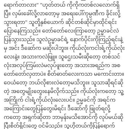
ရောက်တာလား” ”ဟုတ်တယ် ကိုကိုကတစ်လလောက်ရှိ
ပြီ။ လှမ်းခေါ်လို့လာတော့မှ အရေးပေါ်ကုမ္ပဏီက ခိုင်းလို့
သွားရတာ” သူတို့နှစ်ယောက် ဆိုင်တစ်ဆိုင်မှာထိုင်ရင်း
ပြောနေကြသည်။ တော်တော်လေးကြာတော့ ဥမ္မာခင်လဲ
ပြန်သွားသည်။ သူလဲဥမ္မာခင်ရဲ့ နောက်ပိုင်းကိုကြည့်ရင်းနဲ့
မှ အင်း ဒီဆော်က မဆိုးပါဘူး။ ကိုယ်လုံးကငါးရံ့ကိုယ်လုံး
လေးနဲ့။ အသားကလဲဖြူ။ သူဌေးသမီးဆိုတော့ တစ်သင်
လုံးအလုပ်ကြမ်းလဲမလုပ်ဖူးတော့ အသားအရည်က အစ
တော်တော်လှတာပဲ။ စိတ်ဓာတ်လေးကသာ မကောင်းတာ။
ဝေယံတော့ ဘယ်လိုစားလဲတော့မသိဘူး။ သူသာဆိုရင်ဆို
တဲ့ အတွေမျိုးတွေးနေမိလိုက်သည်။ ကိုယ်လုံးကတော့ သူ့
အကြိုက် ငါးရံ့ကိုယ်လုံးလေးပင်။ ဥမ္မခင်ကို အရင်က
အကြောင်းတွေပြန်တွေးမိရင်း ဒီဆော်ကို ဖြုတ်ရလို့
ကတော့ အရှက်ဆိုတာ ဘာမှန်းမသိအောင်ကို လုပ်မယ်ဆို
ပြီးစိတ်ရိုင်းတွေ ဝင်မိသည်။ သူဟိုတယ်ကိုပြန်ရောက်