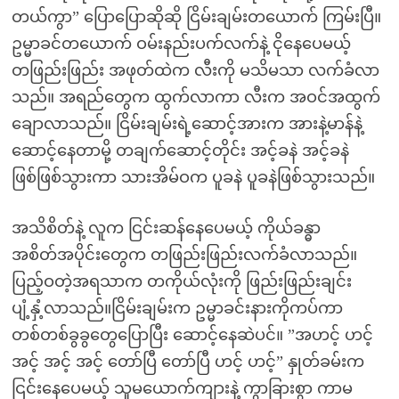
တယ်ကွာ” ပြောပြောဆိုဆို ငြိမ်းချမ်းတယောက် ကြမ်းပြီ။
ဥမ္မာခင်တယောက် ဝမ်းနည်းပက်လက်နဲ့ ငိုနေပေမယ့်
တဖြည်းဖြည်း အဖုတ်ထဲက လီးကို မသိမသာ လက်ခံလာ
သည်။ အရည်တွေက ထွက်လာကာ လီးက အဝင်အထွက်
ချောလာသည်။ ငြိမ်းချမ်းရဲ့ဆောင့်အားက အားနဲ့မာန်နဲ့
ဆောင့်နေတာမို့ တချက်ဆောင့်တိုင်း အင့်ခနဲ အင့်ခနဲ
ဖြစ်ဖြစ်သွားကာ သားအိမ်ဝက ပူခနဲ ပူခနဲဖြစ်သွားသည်။
အသိစိတ်နဲ့ လူက ငြင်းဆန်နေပေမယ့် ကိုယ်ခန္ဓာ
အစိတ်အပိုင်းတွေက တဖြည်းဖြည်းလက်ခံလာသည်။
ပြည့်ဝတဲ့အရသာက တကိုယ်လုံးကို ဖြည်းဖြည်းချင်း
ပျံ့နှံ့လာသည်။ငြိမ်းချမ်းက ဥမ္မာခင်းနားကိုကပ်ကာ
တစ်တစ်ခွခွတွေပြောပြီး ဆောင့်နေဆဲပင်။ ”အဟင့် ဟင့်
အင့် အင့် အင့် တော်ပြီ တော်ပြီ ဟင့် ဟင့်” နှုတ်ခမ်းက
ငြင်းနေပေမယ့် သူမယောက်ကျားနဲ့ ကွာခြားစွာ ကာမ