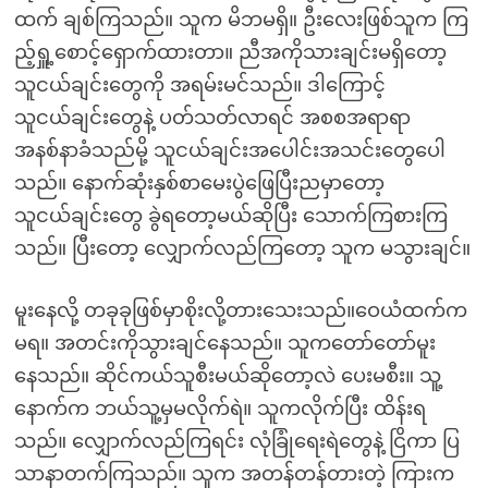
ထက် ချစ်ကြသည်။ သူက မိဘမရှိ။ ဦးလေးဖြစ်သူက ကြ
ည့်ရှူ့စောင့်ရှောက်ထားတာ။ ညီအကိုသားချင်းမရှိတော့
သူငယ်ချင်းတွေကို အရမ်းမင်သည်။ ဒါကြောင့်
သူငယ်ချင်းတွေနဲ့ ပတ်သတ်လာရင် အစစအရာရာ
အနစ်နာခံသည်မို့ သူငယ်ချင်းအပေါင်းအသင်းတွေပေါ
သည်။ နောက်ဆုံးနှစ်စာမေးပွဲဖြေပြီးညမှာတော့
သူငယ်ချင်းတွေ ခွဲရတော့မယ်ဆိုပြီး သောက်ကြစားကြ
သည်။ ပြီးတော့ လျှောက်လည်ကြတော့ သူက မသွားချင်။
မူးနေလို့ တခုခုဖြစ်မှာစိုးလို့တားသေးသည်။ဝေယံထက်က
မရ။ အတင်းကိုသွားချင်နေသည်။ သူကတော်တော်မူး
နေသည်။ ဆိုင်ကယ်သူစီးမယ်ဆိုတော့လဲ ပေးမစီး။ သူ့
နောက်က ဘယ်သူ့မှမလိုက်ရဲ။ သူကလိုက်ပြီး ထိန်းရ
သည်။ လျှောက်လည်ကြရင်း လုံခြုံရေးရဲတွေနဲ့ ငြိကာ ပြ
သာနာတက်ကြသည်။ သူက အတန်တန်တားတဲ့ ကြားက