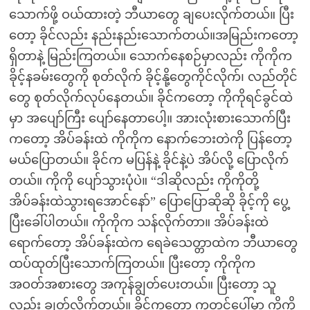
သောက်ဖို့ ဝယ်ထားတဲ့ ဘီယာတွေ ချပေးလိုက်တယ်။ ပြီး
တော့ ခိုင်လည်း နည်းနည်းသောက်တယ်။အမြည်းကတော့
ရှိတာနဲ့ မြည်းကြတယ်။ သောက်နေစဉ်မှာလည်း ကိုကိုက
ခိုင့်နခမ်းတွေကို စုတ်လိုက် ခိုင့်နို့တွေကိုင်လိုက်၊ လည်တိုင်
တွေ စုတ်လိုက်လုပ်နေတယ်။ ခိုင်ကတော့ ကိုကိုရင်ခွင်ထဲ
မှာ အပျော်ကြီး ပျော်နေတာပေါ့။ အားလုံးစားသောက်ပြီး
ကတော့ အိပ်ခန်းထဲ ကိုကိုက နောက်ဘေးတဲကို ပြန်တော့
မယ်ပြောတယ်။ ခိုင်က မပြန်နဲ့ ခိုင်နဲ့ပဲ အိပ်လို့ ပြောလိုက်
တယ်။ ကိုကို ပျော်သွားပုံပဲ။ “ဒါဆိုလည်း ကိုကိုတို့
အိပ်ခန်းထဲသွားရအောင်နော်” ပြောပြောဆိုဆို ခိုင့်ကို ပွေ့
ပြီးခေါ်ပါတယ်။ ကိုကိုက သန်လိုက်တာ။ အိပ်ခန်းထဲ
ရောက်တော့ အိပ်ခန်းထဲက ရေခဲသေတ္တာထဲက ဘီယာတွေ
ထပ်ထုတ်ပြီးသောက်ကြတယ်။ ပြီးတော့ ကိုကိုက
အဝတ်အစားတွေ အကုန်ချွတ်ပေးတယ်။ ပြီးတော့ သူ
လည်း ချွတ်လိုက်တယ်။ ခိုင်ကတော့ ကုတင်ပေါ်မှာ ကိုကို