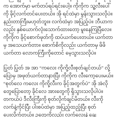
က အောက်မှာ မက်တပ်ရပ်ရင်းပေါ့။ ကိုကိုက သူ့လီးပေါ်
ကို ခိုင့်လက်တင်ပေးတယ်။ အို ရင်ထဲမှာ မွန်းသွားသလိုပဲ။
နည်းတာကြီးမဟုတ်ဘူး။ လက်ထဲမှာ အပြည့်ပဲ။ ဘီယာက
လည်း နှစ်ယောက်လုံးသောက်ထားတော့ မူးနေကြပြီလေ။
ကိုကိုက ခိုင့်စောက်ဖုတ်ကို ထပ်ယက်ပေးတယ်။ ယက်တာ
မှ အသေယက်တာ။ စောက်စိကိုလည်း ယက်တာမှ ဖိဖိ
ယက်တာ လောကကြီးကိုတောင် မေ့သွားသလိုပဲ။
ပြွတ် ပြွတ် အ အာ “ကလေး ကိုကို့လီးစုတ်ချင်တယ်” လို့
ပြောမှ အဖုတ်ယက်တာနားပြီး ကိုကိုက လီးကော့ပေးမယ်။
“စုတ်လေ ကလေး ကိုကို့လီးက ခိုင့်အတွက်ပဲ” အို အဲလို
တွေပြောတော့ ခိုင်လေ အားတွေကို ရှိသွားသလိုပါပဲ။
တကယ်ပဲ ဒီလီးကြီးကို စုတ်လိုက်ချင်မိတယ်။ လီးကို
လက်နဲ့ကိုင်ပြီး ပါးစပ်ထဲမှာ အပြည့်ထည့်ပြီး စုတ်
ပေးလိုက်တယ်။ ဥတွေကိုလည်း လက်လေးနဲ့ ချေ