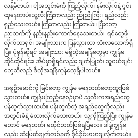
လန့်မိတယ်။ ငါ့အတွင်းခံကို ကြည့်လိုက်၊ နမ်းလိုက်နဲ့ ဂွင်း
ထုနေတာပဲ။သူ့လီးကြီးကလည်း ညိုညိုကြီး၊ ရှည်လည်း
ရှည်သေးတယ်။ ကြီးကလည်း ကြီးတယ်။ ပြီးတော့
ညာဘက်ကို နည်းနည်းကောက်နေသေးတယ်။ ရင်တွေဖို
လိုက်တာရှင်၊ အမျိုးသားက ပြန်သွားတာ သုံးလလောက်ရှိ
ပြီ။ ပုံမှန်ဆိုရင် အမျိုးသား မရှိတဲ့အချိန်တွေမှာ ကျွန်မ
ဆိုင်ထိုင်ရင်း၊ အိပ်မှာရှိရင်လည်း ချက်ပြုတ်၊ သူငယ်ချင်း
တွေဆီလည် ဒီလိုအချိန်ကုန်လေ့ရှိပါတယ်။
အခုဦးမောင်ကို မြင်တော့ ကျွန်မ မနေတတ်တော့ဘူးဖြစ်
သွားတယ်။ ကျွန်မကြည့်နေစဉ်မှာပဲ သူ့လီးကအရည်တွေ
ပန်ထွက်သွားတယ်။ ပန်းထွက်တဲ့ အရည်တွေကိုလည်း
အတွင်းခံနဲ့ ခံထားလိုက်သေးတယ်။ သူ့ကိုကြည့်ပြီး ကျွန်မ
တောင် မနေတတ်၊ မထိုင်တတ်ဖြစ်ရပြီလေ။ ဒါနဲ့ကျွန်မ
လည်း ဆုံးဖြတ်ချက်တစ်ခုကို ခိုင်ခိုင်မာမာချလိုက်တယ်။