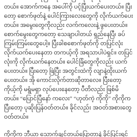
တယ်။ အောက်ကနေ အပေါ်ကို ပင့်ပြီးယက်ပေးတယ်။ ပြီး
တော့ စောက်ဖုတ်နဲ့ ပေါင်ကြားလေးတွေကို လိုက်ယက်ပေး
တယ်။ အမွေးတွေကိုလည်း လက်ကလေးနဲ့ ဖွပေးတယ်။
စောက်မွေးတွေကတော့ သေချာပါတယ် ရှည်နေပြီ၊ ခပ်
ကြမ်းကြမ်းတွေပေါ့။ ပြီးခါစစောက်ဖုတ်ကို တပြင်လုံး
လိုက်ယက်ပေးနေတာ တကယ့်ကို အရသာပါပဲရှင်။ တပြင်
လုံးကို လိုက်ယက်နေတယ်။ ပေါင်ခြံတွေကိုလည်း ယက်
ပေးတယ်။ ပြီးတော့ ဖြဲပြီး အတွင်းထဲကို လျာနဲ့ထိုးယက်
ပေးတယ်။ အို ကောင်းလိုက်တာဆိုတာလေ။ ပြီးတော့
ကိုယ့်ကို မရွံမရှာ လုပ်ပေးနေတော့ ပီတိလည်း ဖြစ်မိ
တယ်။ “ပြောင်ပြီနော် ကလေး” “ဟုတ်ကဲ့ ကိုကို” ကိုကိုက
ပြီးတော့ ပုဆိုးပြန်ဝတ်တယ်။ ခိုင်လည်း အဝတ်အစားတွေ
ဝတ်တယ်။
ကိုကိုက ဘီယာ သောက်ချင်တယ်ပြောတာနဲ့ ခိုင်ပြင်းရင်