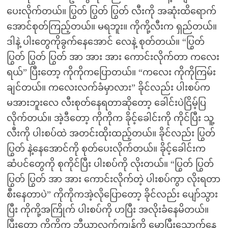
ပေးလိုက်တယ်။ ပြွတ် ပြွတ် ပြွတ် လီးကို အဆုံးထိရောက်
အောင်စုတ်ကြည့်တယ်။ မရဘူး။ ကိုကို့လီးက ရှည်တယ်။
ဒါနဲ့ ပါးတွေကိုခွက်နေအောင် လေနဲ့ စုတ်တယ်။ “ပြွတ်
ပြွတ် ပြွတ် ပြွတ် အာ အား အား ကောင်းလိုက်တာ ကလေး
ရယ်” ပြီးတော့ ကိုကိုကပြောတယ်။ “ကလေး ကိုကိုကြမ်း
ချင်တယ်။ ကလေးလက်ခံမှာလား” ခိုင်လည်း ပါးစပ်က
မအားဘူးလေ လီးစုတ်နေရတာဆိုတော့ ခေါင်းပဲငြိမ့်ပြ
လိုက်တယ်။ အဲ့ဒီတော့ ကိုကိုက ခိုင့်ခေါင်းကို ကိုင်ပြီး သူ့
လီးကို ပါးစပ်ထဲ အတင်းထိုးထည့်တယ်။ ခိုင်လည်း ပြွတ်
ပြွတ် နဲ့နေအောင်ကို စုတ်ပေးလိုက်တယ်။ ခိုင့်ခေါင်းက
ဆံပင်တွေကို စုကိုင်ပြီး ပါးစပ်ကို လိုးတယ်။ “ပြွတ် ပြွတ်
ပြွတ် ပြွတ် အာ အား ကောင်းလိုက်တဲ့ ပါးစပ်ကွာ လိုးရတာ
စီးနေတာပဲ” ကိုကိုကအဲ့လိုပြောတော့ ခိုင်လည်း ပျော်သွား
ပြီး ကိုကို့အကြိုက် ပါးစပ်ကို ဟပြီး အလိုးခံနေမိတယ်။
ပြီးတော့ ကိုကိုက ဘီယာလက်ကျန်ကို မော့ပြီးသောက်နေ