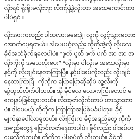
လိုးရင် ရိုးရိုးမလိုးဘူး လီးကိုနဲ့နဲ့လိုးတာ အသေကောင်းတာ
ပါပဲရှင် ။
လိုးအားကလည်း ပါသလားမမေးနဲ့။ လူကို လွင့်သွားမလား
အောက်မေ့ရတယ်။ ဒါပေမယ့်လည်း ကိုကိုအဲ့လို လိုးလေ
ခိုင်အသံခိုက်ရလေပါပဲ။ “ဖွတ် ဖွတ် ဖက် ဖက် အာ အာ အ
လိုးကိုကို အသေလိုးပေး” “လိုးမှာ ငါလိုးမ အသေလိုးမှာ
နင့်ကို လိုးချင်နေတာကြာပြီ။ နင့်ပါးစပ်ကိုလည်း လိုးချင်
နေတာကြာပြီ” ကိုကိုက ပြောပြောဆိုဆိုပဲ သူ့လီးကို
ဆွဲထုတ်လိုက်ပါတယ်။ အို ခိုင်လေ လောကကြီးတောင် မ
ကျေနပ်ဖြစ်သွားတယ်။ လီးထုတ်လိုက်တာပဲ ဟာသွားတာ
ပဲ။ ဒါပေမယ့် ကိုကိုက ကြာကြာအဖြစ်မခံပါဘူး။ ခိုင့်
မျက်နှာပေါ်လာခွတယ်။ လီးကြီးက ခိုင့်အရည်တွေ ကိုကို
အရည်တွေနဲ့ ပြောင်လတ်နေတာပါပဲ။ ခိုင်လည်း ပါးစပ်ဟ
ပေးလိုက်တယ်။ ကိုကိုက ပါးစပ်ကို လိုးတယ်။ ခိုင်ဆို