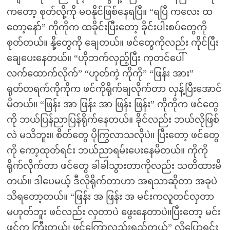
ကတော့ စုတ်လို့ကို မဝနိုင်ဖြစ်နေရပြီ။ “ရပြီ ကလေး ထ
တော့နော်” ကိုကိုက ထခိုင်းပြီးတော့ ခိုင်းပါးစပ်တွေကို
စုတ်တယ်။ နို့တွေကို ချေတယ်။ ဖင်တွေကိုလည်း ကိုင်ပြီး
ချေပေးနေတယ်။ “ဟိုဘက်လှည့်ပြီး ကုတင်ပေါ်
လက်ထောက်လိုက်” “ဟုတ်ကဲ့ ကိုကို” “ဖြန်း အား”
ရုတ်တရက်ကိုကိုက ဖင်ကိုရိုက်ချလိုက်တာ လှန့်ပြီးအောင်
မိတယ်။ “ဖြန်း အာ ဖြန်း အာ ဖြန်း ဖြန်း” ကိုကိုက ဖင်တွေ
ကို ဘယ်ပြန်ညာပြန်ရိုက်နေတယ်။ ခိုင်လည်း ဘယ်လိုဖြစ်
လဲ မသိဘူး။ စိတ်တွေ ပိုကြွလာသလိုပဲ။ ပြီးတော့ ဖင်တွေ
ကို ကော့ထုတ်ရင်း ဘယ်ညာရမ်းပေးနေမိတယ်။ ကိုကို
ရိုက်လိုက်တာ ဖင်တွေ ခါခါသွားတာကိုလည်း သတိထားမိ
တယ်။ ဒါပေမယ့် ဒီလိုရိုက်တာဟာ အရသာဆိုတာ အခုပဲ
သိရတော့တယ်။ “ဖြန်း အ ဖြန်း အ မင်းကလူတင်လှတာ
မဟုတ်ဘူး ဖင်လည်း လှတာပဲ ဖွေးနေတာပဲ။ပြီးတော့ မင်း
ဖင်က ကြီးတယ်၊ ဖင်ကြောလည်းရှည်တယ်” လို့ပြောရင်း