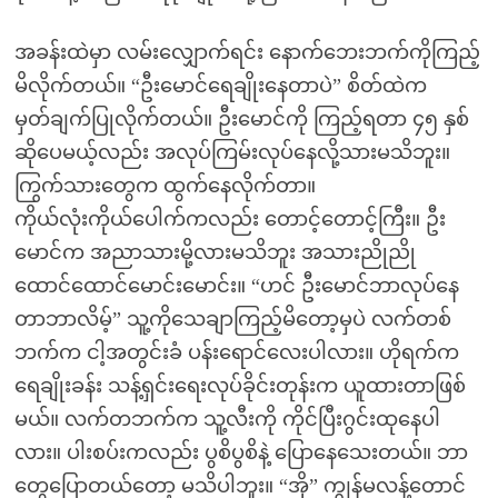
အခန်းထဲမှာ လမ်းလျှောက်ရင်း နောက်ဘေးဘက်ကိုကြည့်
မိလိုက်တယ်။ “ဦးမောင်ရေချိုးနေတာပဲ” စိတ်ထဲက
မှတ်ချက်ပြုလိုက်တယ်။ ဦးမောင်ကို ကြည့်ရတာ ၄၅ နှစ်
ဆိုပေမယ့်လည်း အလုပ်ကြမ်းလုပ်နေလို့သားမသိဘူး။
ကြွက်သားတွေက ထွက်နေလိုက်တာ။
ကိုယ်လုံးကိုယ်ပေါက်ကလည်း တောင့်တောင့်ကြီး။ ဦး
မောင်က အညာသားမို့လားမသိဘူး အသားညိုညို
ထောင်ထောင်မောင်းမောင်း။ “ဟင် ဦးမောင်ဘာလုပ်နေ
တာဘာလိမ့်” သူ့ကိုသေချာကြည့်မိတော့မှပဲ လက်တစ်
ဘက်က ငါ့အတွင်းခံ ပန်းရောင်လေးပါလား။ ဟိုရက်က
ရေချိုးခန်း သန့်ရှင်းရေးလုပ်ခိုင်းတုန်းက ယူထားတာဖြစ်
မယ်။ လက်တဘက်က သူ့လီးကို ကိုင်ပြီးဂွင်းထုနေပါ
လား။ ပါးစပ်းကလည်း ပွစိပွစိနဲ့ ပြောနေသေးတယ်။ ဘာ
တွေပြောတယ်တော့ မသိပါဘူး။ “အို” ကျွန်မလန့်တောင်