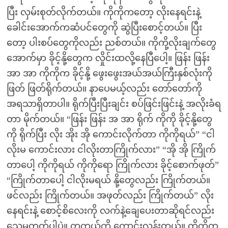
ပြီး လှမ်းစုတ်လိုက်တယ်။ ကိုကိုကတော့ လိုးနေရင်းနဲ့
ခေါင်းအောက်ကဆံပင်တွေကို ဆွဲပြီးစောင့်တယ်။ ပြီး
တော့ ပါးစပ်တွေကိုလည်း ညစ်တယ်။ ကိုကို့လိုးချက်တွေ
အောက်မှာ ခိုင့်နို့တွေက လှိုင်းထလို့နေပြီပေါ့။ ဖြန်း ဖြန်း
အာ အာ ကိုကိုက ခိုင့်နို့ ဖွေးဖွေးအယ်အယ်ကြီးနှစ်လုံးကို
ဖြတ် ဖြတ်ရိုက်တယ်။ နာပေမယ့်လည်း တော်တော်ကို
အရသာရှိတာပါ။ ရိုက်ပြီးပြီးချင်း စပ်ဖြင်းဖြင်းနဲ့ အလိုးခံရ
တာ မိုက်တယ်။ “ဖြန်း ဖြန်း အ အာ ရိုက် ကိုကို ခိုင့်နို့တွေ
ကို ရိုက်ပြီး လိုး အိုး အို ကောင်းလိုက်တာ ကိုကိုရယ်” “ငါ
လိုးမ ကောင်းလား ငါလိုးတာကြိုက်လား” “အို အို ကြိုက်
တာပေါ့ ကိုကိုရယ် ကိုကိုရော ကြိုက်လား ခိုင့်စောက်ဖုတ်”
“ကြိုက်တာပေါ့ ငါလိုးမရယ် နို့တွေလည်း ကြိုက်တယ်။
ဖင်လည်း ကြိုက်တယ်။ အဖုတ်လည်း ကြိုက်တယ်” လိုး
နေရင်းနဲ့ စောင့်စိလေးကို လက်နဲ့ချေပေးတာဆိုရင်လည်း
သေမတတ်ပါပဲ။ တကယ်ကို ကောင်းလွန်းတယ်။ ကိုကိုက