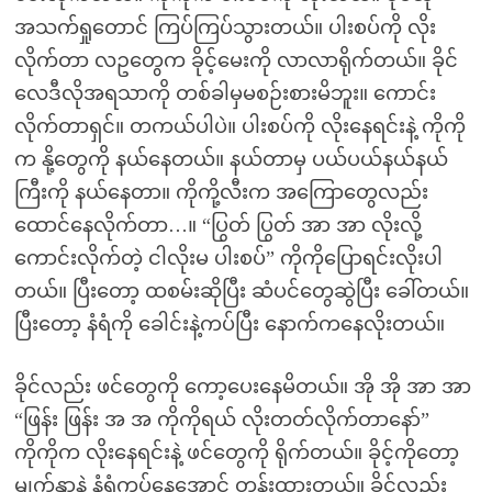
အသက်ရှုတောင် ကြပ်ကြပ်သွားတယ်။ ပါးစပ်ကို လိုး
လိုက်တာ လဥတွေက ခိုင့်မေးကို လာလာရိုက်တယ်။ ခိုင်
လေဒီလိုအရသာကို တစ်ခါမှမစဉ်းစားမိဘူး။ ကောင်း
လိုက်တာရှင်။ တကယ်ပါပဲ။ ပါးစပ်ကို လိုးနေရင်းနဲ့ ကိုကို
က နို့တွေကို နယ်နေတယ်။ နယ်တာမှ ပယ်ပယ်နယ်နယ်
ကြီးကို နယ်နေတာ။ ကိုကို့လီးက အကြောတွေလည်း
ထောင်နေလိုက်တာ…။ “ပြွတ် ပြွတ် အာ အာ လိုးလို့
ကောင်းလိုက်တဲ့ ငါလိုးမ ပါးစပ်” ကိုကိုပြောရင်းလိုးပါ
တယ်။ ပြီးတော့ ထစမ်းဆိုပြီး ဆံပင်တွေဆွဲပြီး ခေါ်တယ်။
ပြီးတော့ နံရံကို ခေါင်းနဲ့ကပ်ပြီး နောက်ကနေလိုးတယ်။
ခိုင်လည်း ဖင်တွေကို ကော့ပေးနေမိတယ်။ အို အို အာ အာ
“ဖြန်း ဖြန်း အ အ ကိုကိုရယ် လိုးတတ်လိုက်တာနော်”
ကိုကိုက လိုးနေရင်းနဲ့ ဖင်တွေကို ရိုက်တယ်။ ခိုင့်ကိုတော့
မျက်နှာနဲ့ နံရံကပ်နေအောင် တွန်းထားတယ်။ ခိုင်လည်း