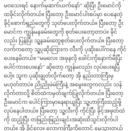
မဝသေးရင် နောက်မှဆက်ယက်နော်” ဆိုပြီး ဦးမောင်ကို
ထခိုင်းလိုက်တယ်။ ပြီးတော့ ဦးမောင်ပါးစပ်မှာ ပေနေတဲ့
ခိုင့်စောက်ရှည်တွေကို သုတ်ပေးလိုက်တယ်။ ပြီးတော့ ဦး
မောင်က ကျွန်မနခမ်းတွေကို စုတ်ပေးတော့တာပဲ။ ခိုင်
လည်း ပြန်ပြီး သူ့နခမ်းတွေစုတ်ပေးလိုက်တယ်။ ပြီးတော့
လက်ကတော့ သူ့ပုဆိုးကြားက လီးကို ပုဆိုးပေါ်ကနေ ကိုင်
ပေးနေမိတယ်။ “မမလေး အခုနလို ခေါင်းကိုနောက်မီပြီး
ပေါင်ကားပေးနော်” ဆိုတော့ ကျွန်မလည်း လုပ်ပေးရပြီ
ပေါ့။ သူက ပုဆိုးချွတ်လိုက်တော့ အို နည်းတာကြီးမှ
မဟုတ်တာပဲ။ ညိုညိုမဲမဲကြီးနဲ့ အမွေးတွေကလည်း သန်
လိုက်တာလို့ စိတ်ထဲကမှတ်ချက်ပြုလိုက်တယ်။ ပြီးတော့
ဦးမောင်က ပေါင်ကြားမှာနေရာယူပြီး သူ့ဟာကြီးထည့်ဖို့
လုပ်နေပါတယ်။ ပြီးတော့ သူ့လီးကို ကိုင်ပြီး ခိုင့်အဖုတ်ထဲ
ကို ထည့်ပြီး တဖြည်းဖြည်းချင်းအဆုံးထိသွင်းလိုက်ပါ
တယ်။ အို ခိုင်လေ။ လောကကြီးကိုတောင် မေ့သွားတယ်