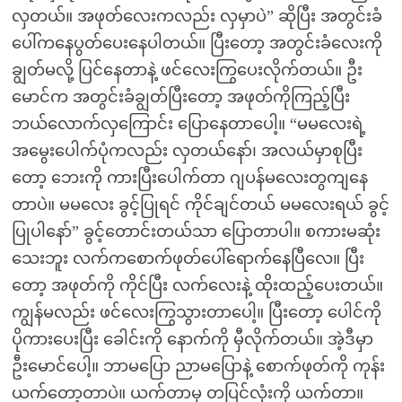
လှတယ်။ အဖုတ်လေးကလည်း လှမှာပဲ” ဆိုပြီး အတွင်းခံ
ပေါ်ကနေပွတ်ပေးနေပါတယ်။ ပြီးတော့ အတွင်းခံလေးကို
ချွတ်မလို့ ပြင်နေတာနဲ့ ဖင်လေးကြွပေးလိုက်တယ်။ ဦး
မောင်က အတွင်းခံချွတ်ပြီးတော့ အဖုတ်ကိုကြည့်ပြီး
ဘယ်လောက်လှကြောင်း ပြောနေတာပေါ့။ “မမလေးရဲ့
အမွေးပေါက်ပုံကလည်း လှတယ်နော်၊ အလယ်မှာစုပြီး
တော့ ဘေးကို ကားပြီးပေါက်တာ ဂျပန်မလေးတွကျနေ
တာပဲ။ မမလေး ခွင့်ပြုရင် ကိုင်ချင်တယ် မမလေးရယ် ခွင့်
ပြုပါနော်” ခွင့်တောင်းတယ်သာ ပြောတာပါ။ စကားမဆုံး
သေးဘူး လက်ကစောက်ဖုတ်ပေါ်ရောက်နေပြီလေ။ ပြီး
တော့ အဖုတ်ကို ကိုင်ပြီး လက်လေးနဲ့ ထိုးထည့်ပေးတယ်။
ကျွန်မလည်း ဖင်လေးကြွသွားတာပေါ့။ ပြီးတော့ ပေါင်ကို
ပိုကားပေးပြီး ခေါင်းကို နောက်ကို မှီလိုက်တယ်။ အဲ့ဒီမှာ
ဦးမောင်ပေါ့။ ဘာမပြော ညာမပြောနဲ့ စောက်ဖုတ်ကို ကုန်း
ယက်တော့တာပဲ။ ယက်တာမှ တပြင်လုံးကို ယက်တာ။