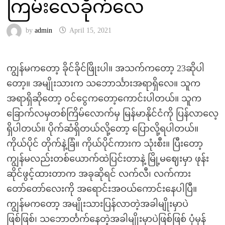
ကြမ်းလေခိုက်လေ
by
admin
April 15, 2021
ကျွန်မကတော့ ခိုင်ခိုင်ဖြိုးပါ။ အသက်ကတော့ 23ဆိုပါ
တော့။ အမျိုးသားက သဘောင်္သားအရာရှိလေ။ သူက
အရာရှိဆိုတော့ ဝင်ငွေကတော့ကောင်းပါတယ်။ သူက
ခြောက်လမှတစ်ကြိမ်လောက်မှ မြန်မာနိုင်ငံကို ပြန်လာလေ့
ရှိပါတယ်။ ပိုက်ဆံရှိတယ်လို့တော့ ပြောလို့ရပါတယ်။
ကိုယ်ပိုင် တိုက်နဲ့ခြံ။ ကိုယ်ပိုင်ကားက သုံးစီး။ ပြီးတော့
ကျွန်မလည်းတစ်ယောက်ထဲပြင်းတာနဲ့ မြို့မဈေးမှာ ဖုန်း
ဆိုင်ဖွင့်ထားတာက အခုဆိုရင် လက်လီ၊ လက်ကား
တော်တော်လေးကို အရောင်းအဝယ်ကောင်းနေပါပြီ။
ကျွန်မကတော့ အမျိုးသားပြန်လာတဲ့အခါမျိုးမှာပဲ
ဖြစ်ဖြစ်၊ သဘောင်္တက်နေတဲ့အခါမျိုးမှာပဲဖြစ်ဖြစ် ပုံမှန်