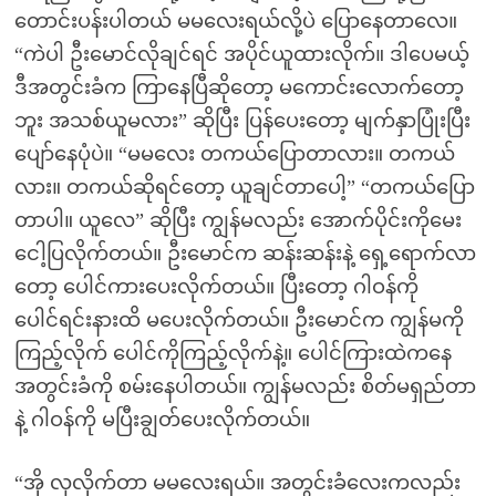
တောင်းပန်းပါတယ် မမလေးရယ်လို့ပဲ ပြောနေတာလေ။
“ကဲပါ ဦးမောင်လိုချင်ရင် အပိုင်ယူထားလိုက်။ ဒါပေမယ့်
ဒီအတွင်းခံက ကြာနေပြီဆိုတော့ မကောင်းလောက်တော့
ဘူး အသစ်ယူမလား” ဆိုပြီး ပြန်ပေးတော့ မျက်နှာပြုံးပြီး
ပျော်နေပုံပဲ။ “မမလေး တကယ်ပြောတာလား။ တကယ်
လား။ တကယ်ဆိုရင်တော့ ယူချင်တာပေါ့” “တကယ်ပြော
တာပါ။ ယူလေ” ဆိုပြီး ကျွန်မလည်း အောက်ပိုင်းကိုမေး
ငေါ့ပြလိုက်တယ်။ ဦးမောင်က ဆန်းဆန်းနဲ့ ရှေ့ရောက်လာ
တော့ ပေါင်ကားပေးလိုက်တယ်။ ပြီးတော့ ဂါဝန်ကို
ပေါင်ရင်းနားထိ မပေးလိုက်တယ်။ ဦးမောင်က ကျွန်မကို
ကြည့်လိုက် ပေါင်ကိုကြည့်လိုက်နဲ့။ ပေါင်ကြားထဲကနေ
အတွင်းခံကို စမ်းနေပါတယ်။ ကျွန်မလည်း စိတ်မရှည်တာ
နဲ့ ဂါဝန်ကို မပြီးချွတ်ပေးလိုက်တယ်။
“အို လှလိုက်တာ မမလေးရယ်။ အတွင်းခံလေးကလည်း