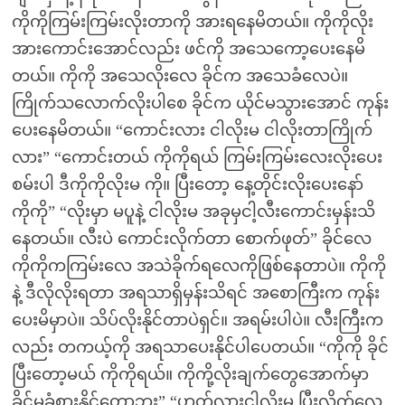
ကိုကိုကြမ်းကြမ်းလိုးတာကို အားရနေမိတယ်။ ကိုကိုလိုး
အားကောင်းအောင်လည်း ဖင်ကို အသေကော့ပေးနေမိ
တယ်။ ကိုကို အသေလိုးလေ ခိုင်က အသေခံလေပဲ။
ကြိုက်သလောက်လိုးပါစေ ခိုင်က ယိုင်မသွားအောင် ကုန်း
ပေးနေမိတယ်။ “ကောင်းလား ငါလိုးမ ငါလိုးတာကြိုက်
လား” “ကောင်းတယ် ကိုကိုရယ် ကြမ်းကြမ်းလေးလိုးပေး
စမ်းပါ ဒီကိုကိုလိုးမ ကို။ ပြီးတော့ နေ့တိုင်းလိုးပေးနော်
ကိုကို” “လိုးမှာ မပူနဲ့ ငါလိုးမ အခုမှငါ့လီးကောင်းမှန်းသိ
နေတယ်။ လီးပဲ ကောင်းလိုက်တာ စောက်ဖုတ်” ခိုင်လေ
ကိုကိုကကြမ်းလေ အသဲခိုက်ရလေကိုဖြစ်နေတာပဲ။ ကိုကို
နဲ့ ဒီလိုလိုးရတာ အရသာရှိမှန်းသိရင် အစောကြီးက ကုန်း
ပေးမိမှာပဲ။ သိပ်လိုးနိုင်တာပဲရှင်။ အရမ်းပါပဲ။ လီးကြီးက
လည်း တကယ့်ကို အရသာပေးနိုင်ပါပေတယ်။ “ကိုကို ခိုင်
ပြီးတော့မယ် ကိုကိုရယ်။ ကိုကို့လိုးချက်တွေအောက်မှာ
ခိုင်မခံစားနိုင်တော့ဘူး” “ဟုတ်လားငါလိုးမ ပြီးလိုက်လေ