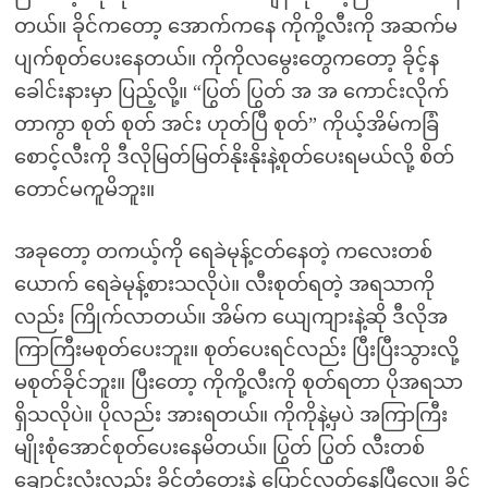
တယ်။ ခိုင်ကတော့ အောက်ကနေ ကိုကို့လီးကို အဆက်မ
ပျက်စုတ်ပေးနေတယ်။ ကိုကိုလမွေးတွေကတော့ ခိုင့်န
ခေါင်းနားမှာ ပြည့်လို့။ “ပြွတ် ပြွတ် အ အ ကောင်းလိုက်
တာကွာ စုတ် စုတ် အင်း ဟုတ်ပြီ စုတ်” ကိုယ့်အိမ်ကခြံ
စောင့်လီးကို ဒီလိုမြတ်မြတ်နိုးနိုးနဲ့စုတ်ပေးရမယ်လို့ စိတ်
တောင်မကူမိဘူး။
အခုတော့ တကယ့်ကို ရေခဲမုန့်ငတ်နေတဲ့ ကလေးတစ်
ယောက် ရေခဲမုန့်စားသလိုပဲ။ လီးစုတ်ရတဲ့ အရသာကို
လည်း ကြိုက်လာတယ်။ အိမ်က ယျေကျားနဲ့ဆို ဒီလိုအ
ကြာကြီးမစုတ်ပေးဘူး။ စုတ်ပေးရင်လည်း ပြီးပြီးသွားလို့
မစုတ်ခိုင်ဘူး။ ပြီးတော့ ကိုကို့လီးကို စုတ်ရတာ ပိုအရသာ
ရှိသလိုပဲ။ ပိုလည်း အားရတယ်။ ကိုကိုနဲ့မှပဲ အကြာကြီး
မျိုးစုံအောင်စုတ်ပေးနေမိတယ်။ ပြွတ် ပြွတ် လီးတစ်
ချောင်းလုံးလည်း ခိုင့်တံတွေးနဲ့ ပြောင်လတ်နေပြီလေ။ ခိုင်