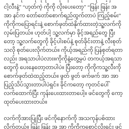
ငါ့လီးနဲ့” “ဟုတ်ကဲ့ ကိုကို လိုးပေးတော့” “ဖြန်း ဖြန်း အ
အာ နင်က တော်တော်စောက်ရည်ထွက်တာပဲ ကြည့်စမ်း”
ကိုကိုကပြောရင်းနဲ့ စောက်ဖုတ်ထဲနိုက်ထားတဲ့သူ့လက်ကို
လှမ်းပြတယ်။ ဟုတ်ပါ့ သူ့လက်မှာ ခိုင့်အရည်တွေ ပြီး
တော့ သူ့လက်တွေကို ခိုင့်ပါးစပ်နဲ့ စုတ်ခိုင်းတာနဲ့ လီးစုတ်
သလို စုတ်ပေးလိုက်တယ်။ ကိုယ့်အရည်ကို ပြန်စုတ်ရတာ
လည်း အရသာပါပဲလား။ကိုကိုနဲ့တွေ့မှပဲ တကယ့်အရသာ
တွေကို ပေးနေတော့တာပါပဲ။ ပြီးတော့ ကိုကိုကသူ့လီးကို
စောက်ဖုတ်ထဲထည့်တယ်။ ဖွတ် ဖွတ် ဖက်ဖက် အာ အာ
ပြည့်သိပ်သွားတာပါပဲရှင်။ ခိုင်ကတော့ ကုတင်ပေါ်
လက်ထောက်ပြီး ကုန်းပေးထားတာပေါ့။ ဖင်တွေကို ကော့
ထုတ်ပေးထားတယ်။
လက်ကိုအားပြုပြီး ဖင်ကိုနောက်ကို အသကုန်ပစ်ထား
လိုက်တယ်။ ဖြန်း ဖြန်း အ အာ ကိုကိုကစောင့်လိုးရင်း ဖင်