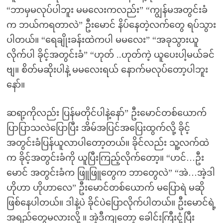
“ဘာမှမလုပ်ပါဘူး မမလေးကလည်း” “ကျွန်မအတွင်းခံ
က ဘယ်ကရတာလဲ” ဦးမောင် နိပ်နေတဲ့လက်တွေ ရပ်သွား
ပါတယ်။ “ရေချိုးခန်းထဲကပါ မမလေး” “အခုသွားယူ
လိုက်ပါ ခိုင့်အတွင်းခံ” “ဟုတ် ..ဟုတ်ကဲ့ ယူပေးပါ့မယ်ခင်
ဗျ။ စိတ်မဆိုးပါနဲ့ မမလေးရယ် နောက်မလုပ်တော့ပါဘူး
နော်။
ဆရာ့ကိုလည်း ပြန်မတိုင်ပါနဲ့နော်” ဦးမောင်တစ်ယောက်
ပြာပြာသလဲပြောပြီး အိမ်အပြင်အပြေးထွက်လို့ ခိုင့်
အတွင်းခံပြန်ယူလာပါတော့တယ်။ ခိုင်လည်း သူ့လက်ထဲ
က ခိုင့်အတွင်းခံကို ယူပြီးကြည့်လိုက်တော့။ “ဟင်…ဦး
မောင် အတွင်းခံက ဖြူဖြူတွေက ဘာတွေလဲ” “အဲ…အဲ့ဒါ
ဟိုဟာ ဟိုဟာလေ” ဦးမောင်တစ်ယောက် မပြောရဲ မဆို
ဖြစ်နေပါတယ်။ ဒါနဲ့ပဲ ခိုင်ပဲပြောလိုက်ပါတယ်။ ဦးမောင်ရဲ့
အရည်တွေမလားလို့ ။ အဲ့ဒီကျတော့ ခေါင်းကြီးငုံ့ပြီး