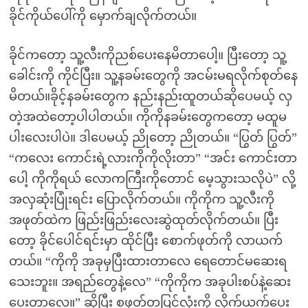
ခိုင်ကိုယ်ပေါ်ကို မှောက်ချလိုက်တယ်။
ခိုင်ကတော့ သူ့လီးကိုညစ်ပေးနေမိတာပေါ့။ ပြီးတော့ သူ့
ခေါင်းကို ကိုင်ပြီး။ သူ့နခမ်းတွေကို အငမ်းမရလိုက်စုတ်နေ
မိတယ်။ခိုင့်နခမ်းတွေက နည်းနည်းထူတယ်ဆိုပေမယ့် လှ
တဲ့အထဲတော့ပါပါတယ်။ ကိုကိုနခမ်းတွေကတော့ မထူမ
ပါးလေးပါပဲ။ ဒါပေမယ့် ညိုတော့ ညိုတယ်။ “ပြွတ် ပြွတ်”
“ကလေး ကောင်းရဲ့လားကိုကိုလိုးတာ” “အင်း ကောင်းတာ
ပေါ့ ကိုကိုရယ် လောကကြီးကိုတောင် မေ့သွားသလိုပဲ” လို့
အလှဆုံးပြုံးရင်း ပြောလိုက်တယ်။ ကိုကိုက သူ့လီးကို
အဖုတ်ထဲက ဖြည်းဖြည်းလေးဆွဲထုတ်လိုက်တယ်။ ပြီး
တော့ ခိုင်ပေါင်ရင်းမှာ ထိုင်ပြီး စောက်ဖုတ်ကို လာယက်
တယ်။ “ကိုကို အခုမှပြီးထားတာလေ ရေတောင်မဆေးရ
သေးဘူး။ အရည်တွေနဲ့လေ” “ကိုကိုက အခုပါးစပ်နဲ့ဆေး
ပေးတာလေ။” ဆိုပြီး စဖုတ်တပြင်လုံးကို လိုက်ယက်ပေး