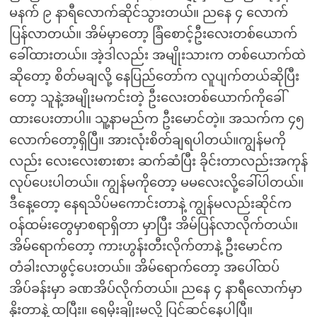
မနက် ၉ နာရီလောက်ဆိုင်သွားတယ်။ ညနေ ၄ လောက်
ပြန်လာတယ်။ အိမ်မှာတော့ ခြံစောင့်ဦးလေးတစ်ယောက်
ခေါ်ထားတယ်။ အဲ့ဒါလည်း အမျိုးသားက တစ်ယောက်ထဲ
ဆိုတော့ စိတ်မချလို့ နေပြည်တော်က လူပျက်တယ်ဆိုပြီး
တော့ သူနဲ့အမျိုးမကင်းတဲ့ ဦးလေးတစ်ယောက်ကိုခေါ်
ထားပေးတာပါ။ သူ့နာမည်က ဦးမောင်တဲ့။ အသက်က ၄၅
လောက်တော့ရှိပြီ။ အားလုံးစိတ်ချရပါတယ်။ကျွန်မကို
လည်း လေးလေးစားစား ဆက်ဆံပြီး ခိုင်းတာလည်းအကုန်
လုပ်ပေးပါတယ်။ ကျွန်မကိုတော့ မမလေးလို့ခေါ်ပါတယ်။
ဒီနေ့တော့ နေရသိပ်မကောင်းတာနဲ့ ကျွန်မလည်းဆိုင်က
ဝန်ထမ်းတွေမှာစရာရှိတာ မှာပြီး အိမ်ပြန်လာလိုက်တယ်။
အိမ်ရောက်တော့ ကားဟွန်းတီးလိုက်တာနဲ့ ဦးမောင်က
တံခါးလာဖွင့်ပေးတယ်။ အိမ်ရောက်တော့ အပေါ်ထပ်
အိပ်ခန်းမှာ ခဏအိပ်လိုက်တယ်။ ညနေ ၄ နာရီလောက်မှာ
နိုးတာနဲ့ ထပြီး။ ရေမိုးချိုးမလို့ ပြင်ဆင်နေပါပြီ။