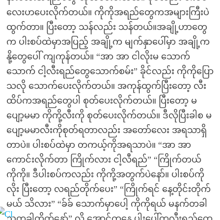
လေးဟပေးလိုက်တယ်။ ကိုကိုအရည်တွေကအများကြီးပဲ
ထွက်တာ။ ပြီးတော့ သန်လည်း သန်တယ်။အချို့ဟာတွေ
က ပါးစပ်ထဲမှာအပြည့် အချို့က မျက်နှာပေါ်မှာ အချို့က
နို့တွေပေါ် ကျကုန်တယ်။ “အာ အာ ငါလိုးမ သောက်
သောက် ငါ့လီးရည်တွေသောက်စမ်း” ခိုင်လည်း ကိုကိုပြော
သလို သောက်ပေးလိုက်တယ်။ အကုန်ထွက်ပြီးတော့ လီး
ထိပ်ကအရည်တွေပါ စုတ်ပေးလိုက်တယ်။ ပြီးတော့ မ
ပျော့မမာ ကိုကို့လီးကို စုတ်ပေးလိုက်တယ်။ ဒီလိုပြီးခါစ မ
ပျော့မမာလီးကိုစုတ်ရတာလည်း အတော်လေး အရသာရှိ
တာပဲ။ ပါးစပ်ထဲမှာ တကယ့်ကိုအရသာပဲ။ “အာ အာ
ကောင်းလိုက်တာ ကြိုက်လား ငါ့လီရည်” “ကြိုက်တယ်
ကိုကို။ ဒီပါးစပ်ကလည်း ကိုကို့အတွက်ပဲနော်။ ပါးစပ်ကို
လိုး ပြီးတော့ လရည်တိုက်ပေး” “ကြိုက်ရင် နေ့တိုင်းတိုက်
မယ် သိလား” “ခ်ခ် သောက်မှာပေါ့ ကိုကိုရယ် မနက်တခါ
ညတခါတိုက်နော်” လို့ အောင်ကနေ ပါးပေါ်ကလီးရည်တွေ