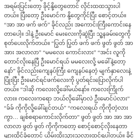
အရမ်းပြင်းတော့ ခိုင့်နို့တွေတောင် လိုင်းထထသွားပါ
တယ်။ ပြီးတော့ ဦးမောင်က နို့တွေကိုင်ပြီး စောင့်တယ်။
“အာ အာ ဖက် ဖက်” ခိုင်လည်း အကောင်းကြီးကောင်းနေ
တာပေါ့။ ဒါနဲ့ ဦးမောင် မေးလေးကိုဆွဲပြီး သူ့နခမ်းတွေကို
စုတ်ပေးလိုက်တယ်။ “ပြွတ် ပြွတ် ဖက် ဖက် ဖွတ် ဖွတ် အာ
အား အလာလာ” “မမလေး ကောင်းလား” “အင်း လူကို
တောင်လိုးနေပြီ ဦးမောင်ရယ် မမလေးလို့ မခေါ်နဲ့တော့
နော်” ခိုင်လည်းကျေနပ်ကြီး ကျေနပ်နေတဲ့ မျက်နှာလေးနဲ့
ပြုံးပြီး ဦးမောင်ရင်ဖက်လေးကို ပွတ်ရင်းပြောလိုက်ပါ
တယ်။ “ဒါဆို ကလေးလို့ခေါ်မယ်နော်။ ကလေးကြိုက်
လား။ ကလေးကရော ဘယ်လိုခေါ်မှာလဲ ဦးမောင်ပဲလား”
“ခ်ခ် ကိုကိုလို့ခေါ်ချင်တယ်” “ကလေးရယ် ကိုကိုတဲ့လား
ကွာ… ချစ်စရာကောင်းလိုက်တာ” ဖွတ် ဖွတ် အာ အာ အာ
လာလာ ဖွတ် ဖွတ် ကိုကိုကတော့ စောင့်စောင့်လိုးနေတာ
များထိုင်ခုံတောင် ယိမ်းထိုးသွားသလားထင်ရပါတယ်။ ခိုင်