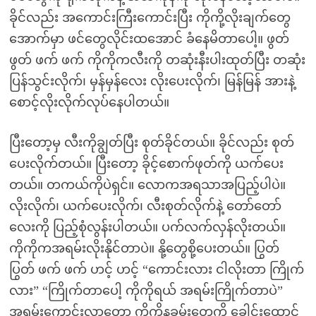
ခိုင်လည်း အကောင်းကြီးကောင်းပြီး ကိုကို့လိုးချက်တွေ
အောက်မှာ ဖင်တွေလိုင်းထအောင် ခံနေမိတာပေါ့။ ဖွတ်
ဖွတ် ဖက် ဖက် ကိုကိုကလီးကို တဆုံးနီးပါးထုတ်ပြီး တဆုံး
ပြန်သွင်းလိုက်၊ မှန်မှန်လေး လိုးပေးလိုက်၊ မြန်မြန် အားနဲ့
စောင့်လိုးလိုက်လုပ်နေပါတယ်။
ပြီးတော့မှ လီးကိုချွတ်ပြီး စုတ်ခိုင်တယ်။ ခိုင်လည်း စုတ်
ပေးလိုက်တယ်။ ပြီးတော့ ခိုင့်စောက်ဖုတ်ကို ယက်ပေး
တယ်။ တကယ်ကိုပဲရှင်။ လောကအရသာအပြည့်ပါပဲ။
လိုးလိုက်၊ ယက်ပေးလိုက်၊ လီးစုတ်လိုက်နဲ့ တော်တော်
လေးကို ပြည့်စုံလွန်းပါတယ်။ ပက်လက်လှန်လိုးတယ်။
ကိုကိုကအရမ်းလိုးနိုင်တာပဲ။ နို့တွေစို့ပေးတယ်။ ပြွတ်
ပြွတ် ဖက် ဖက် ဟင့် ဟင့် “ကောင်းလား ငါလိုးတာ ကြိုက်
လား” “ကြိုက်တာပေါ့ ကိုကိုရယ် အရမ်းကြိုက်တာပဲ”
အရမ်းကောင်းလာတော့ ကိုကိုနခမ်းတွေကို ခေါင်းထောင်