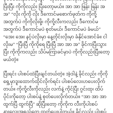
ပြီးပြီး ကိုကိုလည်း ပြီးတော့မယ်။ အာ အာ ဖြန်း ဖြန်း အ
အ” “လိုး ကိုကို လိုး ဒီကောင်မစောက်ဖုတ်က ကိုကို့
အတွက်ပဲ ကိုကိုလိုးဖို့၊ ကိုကို့လီးကလည်း ဒီကောင်မ
အတွက်ပဲ ဒီကောင်မပဲ စုတ်မယ်၊ ဒီကောင်မပဲ ခံမယ်”
“အေး အေး နင့်ပဲလိုးမှာ နေ့တိုင်းလိုးမှာ ခံနိုင်အောင်ခံ။ ငါ
လိုးမ” “ပြီးပြီ ကိုကိုရေ ပြီးပြီ အာ အာ အ” ခိုင်ကပြီးသွား
ပြီး ကိုကိုကလည်း သိပ်မကြာခင်မှာပဲ ကိုကိုလည်းပြီးတော့
မယ်တဲ့။
ပြီးရင်း ပါးစပ်ထဲပြီးချင်တယ်တဲ့။ အဲ့ဒါနဲ့ ခိုင်လည်း ကိုကို
ရှေ့မှာဒူးထောက်ထိုင်လိုက်ရင်း ပါးစပ်လေးဟပေးလိုက်
တယ်။ ကိုကို့လီးကိုလည်း လက်နဲ့ ကိုင်ပြီး ဂွင်းထု၊ ထိပ်
ပိုင်းကိုတော့ ပါးစပ်နဲ့ စုတ်ပေးလိုက်တယ်။ “အာ အာ အာ
ထွက်ပြီ ထွက်ပြီ” ဆိုပြီးတော့ ကိုကိုက လီးကိုပါးစပ်
နားလေးအရည်တွေ ထုတ်ပေးပါတယ်။ ခိုင်လည်း ပါးစပ်