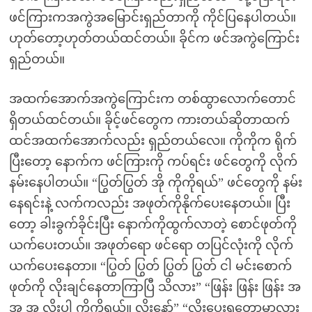
ဖင်ကြားကအကွဲအမြောင်းရှည်တာကို ကိုင်ပြနေပါတယ်။
ဟုတ်တော့ဟုတ်တယ်ထင်တယ်။ ခိုင်က ဖင်အကွဲကြောင်း
ရှည်တယ်။
အထက်အောက်အကွဲကြောင်းက တစ်ထွာလောက်တောင်
ရှိတယ်ထင်တယ်။ ခိုင့်ဖင်တွေက ကားတယ်ဆိုတာထက်
ထင်အထက်အောက်လည်း ရှည်တယ်လေ။ ကိုကိုက ရိုက်
ပြီးတော့ နောက်က ဖင်ကြားကို ကပ်ရင်း ဖင်တွေကို လိုက်
နမ်းနေပါတယ်။ “ပြွတ်ပြွတ် အို ကိုကိုရယ်” ဖင်တွေကို နမ်း
နေရင်းနဲ့ လက်ကလည်း အဖုတ်ကိုနိုက်ပေးနေတယ်။ ပြီး
တော့ ခါးခွက်ခိုင်းပြီး နောက်ကိုထွက်လာတဲ့ စောင်ဖုတ်ကို
ယက်ပေးတယ်။ အဖုတ်ရော ဖင်ရော တပြင်လုံးကို လိုက်
ယက်ပေးနေတာ။ “ပြွတ် ပြွတ် ပြွတ် ပြွတ် ငါ မင်းစောက်
ဖုတ်ကို လိုးချင်နေတာကြာပြီ သိလား” “ဖြန်း ဖြန်း ဖြန်း အ
အ အ လိုးပါ ကိုကိုရယ်။ လိုးနော်” “လိုးပေးရတော့မှာလား