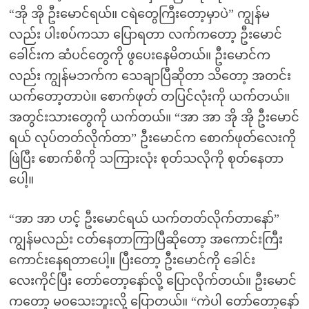
“အို အို ဦးမောင်ရယ်။ ငရဲတွေကြီးတော့မှာပဲ” ကျွန်မ
လည်း ပါးစပ်ကသာ ပြောရတာ လက်ကတော့ ဦးမောင်
ခေါင်းက ဆံပင်တွေကို ဖွပေးနေမိတယ်။ ဦးမောင်က
လည်း ကျွန်မဘက်က သေချာပြီဆိုတာ သိတော့ အတင်း
ယက်တော့တာပဲ။ စောက်ဖုတ် တပြင်လုံးကို ယက်တယ်။
အတွင်းသားတွေကို ယက်တယ်။ “အာ အာ အို အို ဦးမောင်
ရယ် လုပ်တတ်လိုက်တာ” ဦးမောင်က စောက်ဖုတ်လေးကို
ဖြဲပြီး စောက်စိကို သကြားလုံး စုတ်သလိုကို စုတ်နေတာ
ပေါ့။
“အာ အာ ဟင့် ဦးမောင်ရယ် ယက်တတ်လိုက်တာနော်”
ကျွန်မလည်း ငတ်နေတာကြာပြီဆိုတော့ အကောင်းကြီး
ကောင်းနေရတာပေါ့။ ပြီးတော့ ဦးမောင်ကို ခေါင်း
လေးကိုင်ပြီး တော်တော့နော်လို့ ပြောလိုက်တယ်။ ဦးမောင်
ကတော့ မဝသေးဘူးလို့ ပြောတယ်။ “ကဲပါ တော်တော့နော်