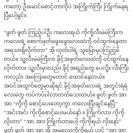
ကတော့ ဦးမောင်စောင့်တာကိုပဲ အကြိုက်ကြီး ကြိုက်နေရ
ပြီပေါ့ရှင်။
“ဖွတ် ဖွတ် ကြည့်ပါဦး ကလေးရယ် ကိုကို့လီးမဲမဲကြီးက
ကလေးရဲ့ စောက်ဖုတ်ဖွေးဖွေးလေးထဲကို ဝင်ထွက်နေတာ
အရသာရှိလိုက်တာ” အို ဟုတ်ပါရဲ့ သူပြောမှပဲကြည့်မိ
တယ်။ သူ့လီးမဲမဲကြီးက ခိုင့်အဖုတ်လေးထဲကို ဝင်ထွက်နေ
လိုက်တာ။ သူ့လီးမှာလည်း ခိုင့်အရည်တွေ ပေလို့။ လီးကြီး
ကလည်း အကြောတွေတောင် ထောင်နေတယ်။
အဝင်အထွက်တွေမှာဆိုရင် ခိုင့်အဖုတ်လေးရဲ့ အတွင်းရဲရဲ
လေးတွေ ကပ်ကပ်ပါလာတတ်သေးတယ်။ ဖွတ် ဖွတ် အာ
အာ “ကိုကို စောင့်ပေးတော့ကွာ ကလေးပြီးချင်နေပြီ”
“အင်းအင်း ကိုကိုစောင့်ပေးမယ်နော်.။ ကြိုက်လား ကိုကို
လိုးတာ” “အာ အား ကြိုက်တာပေါ့ ကိုကိုရယ် လိုးနော်”
ဖွတ် ဖွတ် အာ အာ အို အမလေးကိုကိုရယ် ဟင့် “အာ အာ