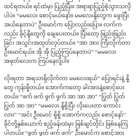
ထင်ရတယ်။ ရင်ထဲမှာ ပြည့်ပြီး။ အရာရာပြည့်စုံသွားသလို
ပါပဲ။ “မမလေး စောင့်မယ်နော်။ မမလေးနို့တွေက ဖွေးပြီး
အယ်နေတာပဲ” ဦးမောင်က ပြောလည်းပြော။ လက်က
လည်း ခိုင့်နို့တွေကို ချေပေးတယ်။ ပြီးတော့ ဖြည်းဖြည်း
ခြင်း အသွင်းအထုတ်လုပ်တယ်။ “အာ အား ကြီးလိုက်တာ
ဦးမောင်ရယ်။ အို အို ပြည့်ကြပ်နေတာပဲ” “မမလေး
အဖုတ်လေးက ကြပ်နေလို့ပါ။
လိုးရတာ အရသာရှိလိုက်တာ မမလေးရယ်” ပြောရင်းနဲ့ နို့
တွေ ကုန်းစို့တယ်။ အောက်ကတော့ ခါးအားနဲ့စောင့်ပေး
တယ်။ “ဖက် ဖက် ဖွက် ဖွက် အာ အာ အာ” “ပြွတ် ပြွတ်
ပြွတ် အာ အာ” “မမလေး နို့စို့ပြီး လိုးပေးတာ ကောင်း
လား” “အင်း ဦးမောင် စို့စို့ အောက်ကလည်း စောင့်နော်”
ခိုင်တို့နှစ်ယောက် ဧည့်ခန်းထဲမှာ ဖြစ်ချင်တိုင်း ဖြစ်နေကြ
ပါတယ်။ “ဖွတ် ဖွတ် ဖက် ဖက်” ဦးမောင်က စောင့်အား