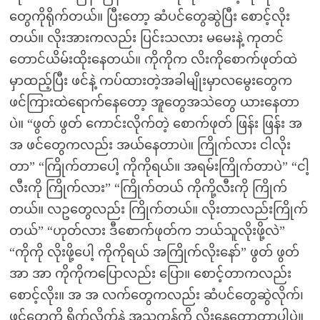
တွေကိုရိုက်တယ်။ ပြီးတော့ ဆံပင်တွေဆွဲပြီး စောင့်လိုး
တယ်။ လိုးအားကလည်း ပြင်းသလား မမေးနဲ့ ကုတင်
တောင်ယိမ်းထိုးနေတယ်။ ကိုကိုက လိးကိုစောက်ဖုတ်ထဲ
မှာထည့်ပြီး ဖင်နဲ့ ကပ်ထားတဲ့အခါမျိုးမှာလမွေးတွေက
ဖင်ကြားထဲရောက်နေတော့ အူတွေအသဲတွေ ယားနေတာ
ပဲ။ “ဖွတ် ဖွတ် ကောင်းလိုက်တဲ့ စောက်ဖုတ် ဖြန်း ဖြန်း အ
အ ဖင်တွေကလည်း အယ်နေတာပဲ။ ကြိုက်လား ငါလိုး
တာ” “ကြိုက်တာပေါ့ ကိုကိုရယ်။ အရမ်းကြိုက်တာပဲ” “ငါ့
လီးကို ကြိုက်လား” “ကြိုက်တယ် ကိုကို့လီးကို ကြိုက်
တယ်။ လဥတွေလည်း ကြိုက်တယ်။ လိုးတာလည်းကြိုက်
တယ်” “ဟုတ်လား ဒီစောက်ဖုတ်က ဘယ်သူလိုးဖို့လဲ”
“ကိုကို လိုးဖို့ပေါ့ ကိုကိုရယ် အကြိုက်လိုးနော်” ဖွတ် ဖွတ်
အာ အာ ကိုကိုကပြောလည်း ပြော။ စောင့်တာကလည်း
စောင့်လိုး။ အ အ လက်တွေကလည်း ဆံပင်တွေဆွဲလိုက်၊
ဖင်တွေကို ရိုက်လိုက်နဲ့ အသကုန်ကို လိုးနေတော့တာပါပဲ။