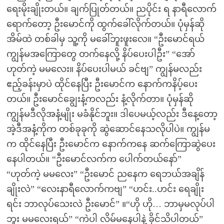
ရေးမိုးချိုးတယ်။ ချက်ပြုတ်တယ်။ ညပိုင်း ရ နာရီလောက်
ရောက်တော့ ဦးမောင်ကို ထွက်ခေါ်လိုက်တယ်။ ပုံမှန်ဆို
အိမ်ထဲ တစ်ခါမှ သူ့ကို မခေါ်ဘူးဖူးလေ။ “ဦးမောင်ရယ်
ကျွန်မအကြောတွေ တက်နေလို့ နိပ်ပေးပါဦး” “အော်
ဟုတ်ကဲ့ မမလေး။ နိပ်ပေးပါမယ် ခင်ဗျ” ကျွန်မလည်း
ဧည့်ခန်းမှာပဲ ထိုင်နေပြီး ဦးမောင်က နောက်ကနိပ့်ပေး
တယ်။ ဦးမောင်ချွေးနံ့ကလည်း နံ့လိုက်တာ။ ပုံမှန်ဆို
ကျွန်မဒီလိုအနံ့မျိုး မခံနိုင်ဘူး။ ဒါပေမယ့်လည်း ဒီနေ့တော့
အဲ့ဒီအနံ့ကိုက တစ်ခုခုကို ဆွဲဆောင်နေသလိုပါပဲ။ ကျွန်မ
က ထိုင်နေပြီး ဦးမောင်က နောက်ကနေ ဆက်ကြောဆွဲပေး
နေပါတယ်။ “ဦးမောင်လက်က ပေါက်တယ်နော်”
“ဟုတ်ကဲ့ မမလေး” “ဦးမောင် ညနေက ရေဘယ်အချိန်
ချိုးလဲ” “လေးနာရီလောက်ကဗျ” “ဟင်း..ဟင်း ရေချိုး
ရင်း ဘာလုပ်သေးလဲ ဦးမောင်” ။“ဟို ဟို… ဘာမှမလုပ်ပါ
ဘူး မမလေးရယ်” “ကဲပါ လိမ်မနေပါနဲ့ ခိုင်သိပါတယ်”