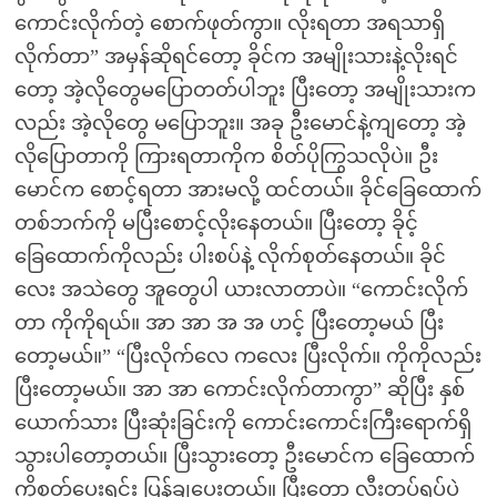
ကောင်းလိုက်တဲ့ စောက်ဖုတ်ကွာ။ လိုးရတာ အရသာရှိ
လိုက်တာ” အမှန်ဆိုရင်တော့ ခိုင်က အမျိုးသားနဲ့လိုးရင်
တော့ အဲ့လိုတွေမပြောတတ်ပါဘူး ပြီးတော့ အမျိုးသားက
လည်း အဲ့လိုတွေ မပြောဘူး။ အခု ဦးမောင်နဲ့ကျတော့ အဲ့
လိုပြောတာကို ကြားရတာကိုက စိတ်ပိုကြွသလိုပဲ။ ဦး
မောင်က စောင့်ရတာ အားမလို့ ထင်တယ်။ ခိုင်ခြေထောက်
တစ်ဘက်ကို မပြီးစောင့်လိုးနေတယ်။ ပြီးတော့ ခိုင့်
ခြေထောက်ကိုလည်း ပါးစပ်နဲ့ လိုက်စုတ်နေတယ်။ ခိုင်
လေး အသဲတွေ အူတွေပါ ယားလာတာပဲ။ “ကောင်းလိုက်
တာ ကိုကိုရယ်။ အာ အာ အ အ ဟင့် ပြီးတော့မယ် ပြီး
တော့မယ်။” “ပြီးလိုက်လေ ကလေး ပြီးလိုက်။ ကိုကိုလည်း
ပြီးတော့မယ်။ အာ အာ ကောင်းလိုက်တာကွာ” ဆိုပြီး နှစ်
ယောက်သား ပြီးဆုံးခြင်းကို ကောင်းကောင်းကြီးရောက်ရှိ
သွားပါတော့တယ်။ ပြီးသွားတော့ ဦးမောင်က ခြေထောက်
ကိုစုတ်ပေးရင်း ပြန်ချပေးတယ်။ ပြီးတော့ လီးတပ်ရပ်ပဲ