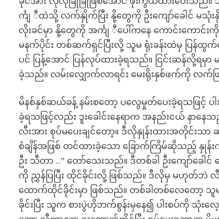
ခိုင်အား လုံလုံခြုံခြုံဖြစ်အောင် ဖုံးကွယ်ထားပေးသည်
င်္ကျ ီထဲသို့ လက်နှိုက်ပြီး နို့တွေကို ဦးကျော်ခေါင် 
လိုးခင်မှာ နို့တွေကို အင်္ကျ ီပေါ်ကနေ ကောင်းကောင်း
မနက်ပိုင်း တစ်ဆက်ရှင်ပြီးလို့ သူမ ရုံးခန်းထဲမှ ပြန်ထွ
ပင် ပြန့်အောင် ပြန်လုပ်ထားခဲ့ရသည်။ ငြင်းဆန်လို့ရမ
ခဲ့သည်။ လမ်းလျှောက်လာရင်း မေးရိုးနှစ်ဖက်ကို လက်ဖ
မိနစ်နှစ်ဆယ်ခန့် နမ်းစတော့ ပလွေမှုတ်ပေးခဲ့ရသဖြင့်
ခဲ့ရသဖြင့်လည်း ဒူးခေါင်းနေရာက အနည်းငယ် နာနေသည်။
လီးအား စုပ်မပေးချင်တော့။ ဒီလိုနှုန်းထားအတိုင်းသ
စံချိန်အဖြစ် တင်ထားခဲ့သော ခြောက်ကြိမ်ဆိုသည့် နှုန်းက
ဦး သီတာ ..” တော်သေးသည်။ ဒီတစ်ခါ ဦးကျော်ခေါင် ခေါ်
ကို ညွှန်ပြပြီး ထိုင်ခိုင်းလို့ ဖြစ်သည်။ ဒီလိုမှ မဟုတ်ဘဲ 
ထောက်ထိုင်ခိုင်းမှာ ဖြစ်သည်။ တစ်ခါတစ်လေတော့ သူမ
ခိုင်းပြီး သူက စားပွဲဟိုဘက်စွန်းမှနေ၍ ပါးစပ်ကို 