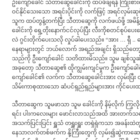
ဦးကျော်ခေါင် သီတာဆွေခေါင်းကို ထပ်ဖိချရန် ကြိုး
ဝင်နိုင်သေးသော အရင်းပိုင်းကို လက်ဖြင့် အရင်လှမ်း
သူက ထပ်တွန့်တက်ပြီး သီတာဆွေကို လက်ဖယ်ဖို့ အမိန
ခေါင်းကို ရှေ့တိုးနောက်ငင်လုပ်ပြီး လီးကိုစတင်စုပ
လဲ ဂွင်းတိုက်ပေးသလို လှုပ်ခါပေးသည်။ “အား … ရှီ ..
နေရာများတွင် ဘယ်လောက် အရည်အချင်း ရှိသည်တော့ မ
သည်ကို ဦးကျော်ခေါင် သတိထားမိသည်။ သူမ ချစ်သူဆိုသေ
အခုတော့ သီတာဆွေ၏ ထိုကျွမ်းကျင်မှုက ဦးကျော်ခေ
ကျော်ခေါင်၏ လက်က သီတာဆွေခေါင်းအား လှမ်းပြီး ထ
သိမ်းကာစုထားသော ဆံပင်ရှည်ရှည်များအား ကိုင်ပေး
သီတာဆွေက သူမဖာသာ သူမ ခေါင်းကို နိမ့်လိုက် ကြွလိုက်
ရင်း ပါးကလေးများ ဖောင်းလာသည်အထိ အားတက်သရော စ
အသက်ပြင်းပြင်း ရှူသံ တရှူးရှူး တရှဲရှဲကသာ အခန်းထဲတ
နေသာလက်တစ်ဖက်က နို့ကြီးတွေကို လှမ်း၍ဆွဲကာဆော့ရင