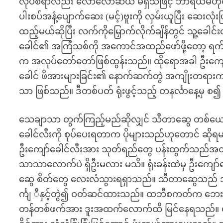
လုပ်စရာလည်း လောလောဆယ် မရှိသဖြင့် ဘာရယ်မဟုတ်ဘဲ 
ပါးစပ်အနံ့ပျောက်ဆေး (မင့်)ဗူးကို လှမ်းယူပြီး ဆေးလု
ထည့်မယ်ဆိုပြီး လက်ကိုမြှောက်လိုက်ချိန်တွင် သူ့ခေ
ခေါင်၏ အကြံသစ်ကို အကောင်အထည်ဖော်ဖို့တော့ ရက်အ
က အလုပ်တော်တော်ဖြစ်ထွန်းသည်။ ထိုရောအခါ ဦးကျေ
ခေါင် ဖိအားများခြင်း၏ နောက်ဆက်တွဲ အကျိုးတရားကာ
သာ ဖြစ်သည်။ ဒီတစ်ပတ် ရုံးဖွင့်သည့် တနင်္လာနေ့မှ
သေချာသာ တွက်ကြည့်မည်ဆိုလျှင် သီတာဆွေ တစ်ယောက
ခေါင်လီးကို စုပ်ပေးရတာက ပိုများသည်ဟုတောင် ဆိုရ
ဦးကျော်ခေါင်လီးအား သုတ်ရည်တွေ ပန်းထွက်သည်အထိ 
သာသာလောက်ပဲ ရှိဦးမလား မသိ။ ရုံးခန်းထဲမှ ဦးကျော
ဆွေ စိတ်တွေ လေးလံသွားရရှာသည်။ သီတာဆွေသည် အ
င်္ကျ ီနှင့်တွဲ၍ ဝတ်ဆင်ထားသည်။ ထဘီစကတ်က ဘေးခွဲဖ
တန်တစ်ဖက်အား ဒူးအထက်လောက်ထိ မြင်နေရသည်။ မိန်းမ