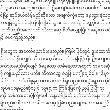
။ သီတာဆွေ၏ အတွေးက ဒီလိုမျိုး လုံလုံခြုံခြုံဝတ်ထားလျှင်
မသုံးနိုင်ဟူသော အတွေး။ သို့သော် ဦးကျော်ခေါင်က သူမပါးစပ်အာ
ကိုင်ပြီး ဆုပ်နယ်လိမ့်မည်ဆိုသော အချက်ကိုတော့ မေ့သွားခဲ့သ
က်လာချိန်တွင် ခပ်ကြေကြေဖြစ်သွားသော အင်္ကျ ီရှေ့ပိုင်းကို မ
ှာ မဟုတ်သည့်အလျောက် သီတာဆွေ စိတ်လျှော့ပြီး ရုံးခန်းထဲ ဝ
ြင့် စမ်းကြည့်သည်။
 ပါးရိုးတွေက အတော်ညောင်းနေသည်။ ကြမ်းပြင်တွင် ဒူးထောက်
 တတ်နိုင်လျှင် သီတာဆွေ ဒီလောက်မြန်မြန်ကြီး ဦးကျော်ခ
ာ ဆက်သွားမည်ဆိုလျှင် ဒီနေ့တော့ တစ်နေ့တာအတွက် အများဆုံ
ို ကျိုးမည်လား မသိ။ သီတာဆွေ စံချိန် မကျိုးချင်ပါ။ “ဒီမှာ 
တာ အလုပ်ကိစ္စနှင့် ပတ်သက်ဟန်ရှိသည်။ စားပွဲရှေ့က ထိုင်ခ
လီးစုပ်ပေးရမည်ဆိုလျှင် သူ့ရှေ့က ကြမ်းပြင်ကို ညွှန်ပြပြီး ဒူး
ကို သစ်သားစားပွဲကြီးပေါ် ကန့်လန့်ဖြတ် ပက်လက်လန်ကာ အ
သုံးလေ့ရှိသည်။ ဒါကလဲ တခါတလေမှ ဖြစ်သည်။ များသောအားဖြင့်