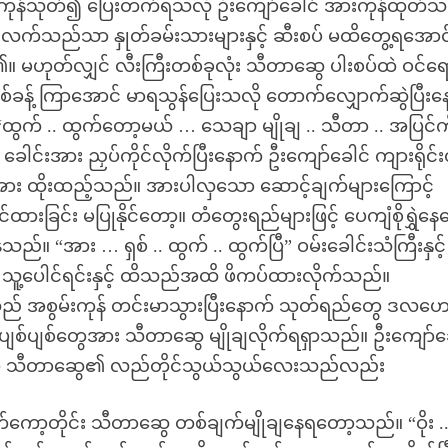
ခြေကုန်သုတ်၍ ပြေးတက်ရသလို ဦးကျော်ခေါင် အားကုန်ထုတ်
 လက်သည်သာ နှုတ်ခမ်းသားများနှင့် ဆီးစပ် မထိတွေ့ရအောင
ဟုတ်လျှင် လီးကြီးတစ်ခုလုံး သီတာဆွေ ပါးစပ်ထဲ ဝင်ရ
ခန့် ကြာအောင် မာရသွန်ပြေးသလို တောက်လျှောက်ဆွဲပြီးန
ွက် .. ထွက်တော့မယ် … သေချာ မျိုချ .. သီတာ .. အပြင်ကိ
ေါင်းအား ညှပ်ကိုင်လိုက်ပြီးနောက် ဦးကျော်ခေါင် ကျားရိုင်
အား ထိုးထည့်သည်။ အားပါလှသော ဆောင့်ချက်များကြောင့်
ြင်း မပြုနိုင်တော့။ တံတွေးရည်များဖြင့် ပေကျံစိုရွှဲန
ည်။ “အား … ရှစ် .. ထွက် .. ထွက်ပြီ” ဝမ်းခေါင်းသံကြီးနှင့်
သူ့ပေါင်ရင်းနှင့် ထိသည်အထိ ဖိကပ်ထားလိုက်သည်။
သည် အစွမ်းကုန် တင်းမာသွားပြီးနောက် သုတ်ရည်တွေ ဒလဟ
ပျစ်ပျစ်တွေအား သီတာဆွေ မျိုချလိုက်ရရှာသည်။ ဦးကျော်ခ
့အတူ သီတာဆွေ၏ လည်တိုင်သွယ်သွယ်လေးသည်လည်း
ော့တိုင်း သီတာဆွေ တစ်ချက်မျိုချနေရတော့သည်။ “ဝိုး .