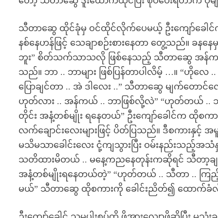
တော့ သီတာဆွေ ဒူးထောက်ထိုင်ပြီး စုပ်ပေးရတာက ပိ
သီတာဆွေ ထိုင်ခုံမှ ဝင်ထိုင်လိုက်ပေမယ့် ဦးကျော်ခေ
နစ်နေဟန်ဖြင့် သေချာစဉ်းစားနေတာ တွေ့သည်။ ခနနေမှ
ဘူး” စိတ်သက်သာသလို ဖြစ်နေသည့် သီတာဆွေ အန်ကယ်
သည်။ ဘာ .. ဘာများ ဖြစ်ပြန်တာပါလိမ့် …။ “ဟိုလေ
ပြောချင်တာ .. အဲ ဒါလေး ..” သီတာဆွေ မျက်တောင်လ
ဟုတ်လား .. အန်ကယ် .. ဘာဖြစ်လို့လဲ” “ဟုတ်တယ် ..
တိုင်း အနံ့တစ်မျိုး ရနေတယ်” ဦးကျော်ခေါင်က ထိုစကားကိ
လက်ချောင်းလေးများဖြင့် ပိတ်ပြသည်။ ဒီစကားနှင့် 
မသိမသာခေါင်းလေး ငုံ့ကျသွားပြီး ဝမ်းနည်းသည့်အသံနှင
သတိထားမိတယ် .. မနေ့ကညနေတုန်းကဆိုရင် သီတာ့ချစ
အနံ့တစ်မျိုးရနေတယ်တဲ့” “ဟုတ်တယ် .. သီတာ .. ကြည့
မယ်” သီတာဆွေ ထိုစကားကို ခေါင်းညိတ်၍ ထောက်ခံလို
ဦးကျော်ခေါင် သူမပါးစပ်ကို ဖိအားလျှော့ဖို့ဆိုပြီး မသုံးခင်