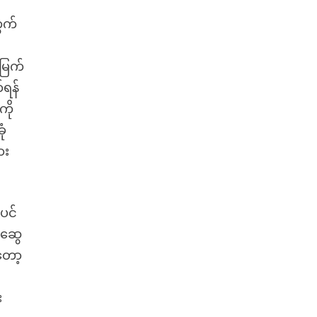
်
ွက်
 မြက်
်ရန်
ကို
ုံ
ား
ပင်
ာဆွေ
တော့
း