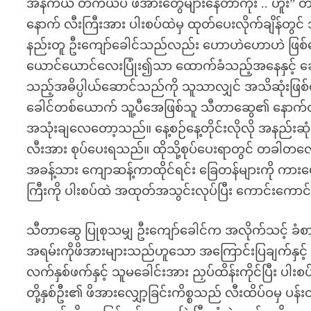
အန်ကယ် တကယ်ပဲ ဖိအားတွေများနေတာကိုး .. ဟူး” တစ
နောက် လီးကြီးအား ပါးစပ်ထဲမှ ထုတ်ပေးလိုက်ချိန်
နည်းတူ ဦးကျော်ခေါင်သည်လည်း ဟောဟဲဟောဟဲ ဖြစ်နေ
ယောင်ယောင်လေးပြုံး၍သာ ထောက်ခံသည့်အနေနှင့် ခေါ
သည့်အဓိပ္ပါယ်ဆောင်သည်ကို သူသာလျှင် အသိဆုံးဖြစ
ခေါင်တစ်ယောက် သူ့ပီအေဖြစ်သူ သီတာဆွေ၏ နောက်တိုး
အသုံးချလေတော့သည်။ နေ့စဉ်နေ့တိုင်းလိုလို အနည်းဆုံ
လီးအား စုပ်ပေးရသည်။ ထိုသို့စုပ်ပေးရာတွင် တခါတလေ
အခန့်သား ကျောဆန့်ကာထိုင်ရင်း ခြေတန်များကို ကာ
ကြီးကို ပါးစပ်ထဲ အထုတ်အသွင်းလုပ်ပြီး ကောင်းကောင်
သီတာဆွေ ပြုစုသမျှ ဦးကျော်ခေါင်က အလိုက်သင့် ခံစား၊
အရမ်းကိုဖိအားများသည်ဟူသော အကြောင်းပြချက်နှင့် 
လက်နှစ်ဖက်နှင့် သူမခေါင်းအား ညှပ်ထိန်းကိုင်ပြီး ပ
တို့နှစ်ဦး၏ ဖိအားလျှော့ခြင်းကိစ္စသည် လီးထိပ်ဝမှ