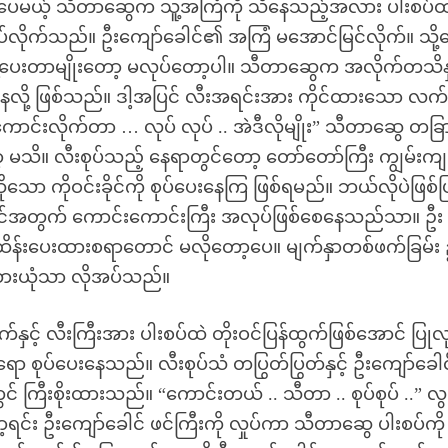
စားပေမယ့် သီတာဆွေက သူ့အကြံကို သိနေသည့်အလား ပါးစပ်ထ
ဆုပ်လိုက်သည်။ ဦးကျော်ခေါင်၏ အကြံ မအောင်မြင်လိုက်။ သို့
့်ပေးတာမျိုးတော့ မလုပ်တော့ပါ။ သီတာဆွေက အလိုက်တသိနှ
်ပေးနေလို့ ဖြစ်သည်။ ဒါ့အပြင် လီးအရင်းအား ကိုင်ထားသော လ
 ကောင်းလိုက်တာ … လုပ် လုပ် .. အဲဒီလိုမျိုး” သီတာဆွေ တခြ
သိ။ လီးစုပ်သည့် နေရာတွင်တော့ တော်တော်ကြီး ကျွမ်းကျ
ာ ကိုဝင်းခိုင်ကို စုပ်ပေးနေကြ ဖြစ်ရမည်။ ဘယ်လိုပဲဖြစ်ဖ
ါင်အတွက် ကောင်းကောင်းကြီး အလုပ်ဖြစ်စေနေသည်သာ။ ဦး
ိန်းပေးထားစရာတောင် မလိုတော့ပေ။ မျက်နှာတစ်ဖက်ခြမ်း
ထားယုံသာ လိုအပ်သည်။
နှင့် လီးကြီးအား ပါးစပ်ထဲ တိုးဝင်ပြန်ထွက်ဖြစ်အောင် ပြုလ
ုပ်ပေးနေသည်။ လီးစုပ်သံ တပြွတ်ပြွတ်နှင့် ဦးကျော်ခေ
ွင် ကြီးစိုးထားသည်။ “ကောင်းတယ် .. သီတာ .. စုပ်စုပ် ..” လ
်း ဦးကျော်ခေါင် ဖင်ကြီးကို လှုပ်ကာ သီတာဆွေ ပါးစပ်ကို