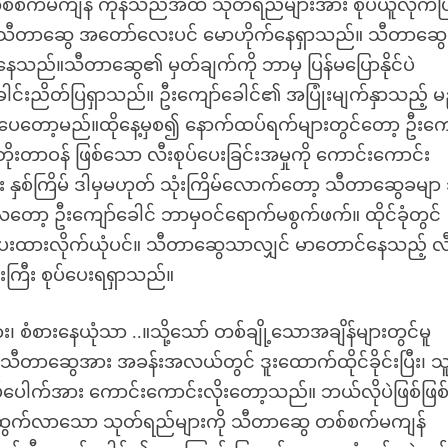
်စက်မကျန် ကုန်သည်အထိ သုတ်ရည်များအား စုပ်ယူလိုက်ပြ
တွင် သီတာဆွေ အတော်လေးပင် မောဟိုက်နေရှာသည်။ သီတာဆွေ
သည်။သီတာဆွေ၏ မှတ်ချက်ကို ဘာမှ ပြန်မပြောနိုင်ပဲ
င်းညိတ်ပြရှာသည်။ ဦးကျော်ခေါင်၏ အပြုံးမျက်နှာသည့် မည
်ပေတော့မည်။ထိုနေ့မှစ၍ နောက်ထပ်ရက်များတွင်တော့ ဦးကျ
တာဝန် ဖြစ်သော လီးစုပ်ပေးခြင်းအမှုကို ကောင်းကောင်း
း နှစ်ကြိမ် ဒါမှမဟုတ် သုံးကြိမ်လောက်တော့ သီတာဆွေခမျာ 
တော့ ဦးကျော်ခေါင် ဘာမှဝင်ရောက်မစွက်ဖက်။ ထိုင်ခုံတွင်
းပေးထားလိုက်ယုံပင်။ သီတာဆွေသာလျှင် မာတောင်နေသည့် လ
းကြီး စုပ်ပေးရရှာသည်။
 စံစားနေယုံသာ ..။သို့သော် တစ်ချို့သောအချိန်များတွင်မူ
သီတာဆွေအား အခန်းအလယ်တွင် ဒူးထောက်ထိုင်ခိုင်းပြီး၊ 
ါးစပ်ပေါက်အား ကောင်းကောင်းလိုးတော့သည်။ ဘယ်လိုပဲဖြစ်ဖြစ
 ပန်းထွက်လာသော သုတ်ရည်များကို သီတာဆွေ တစ်စက်မကျန်