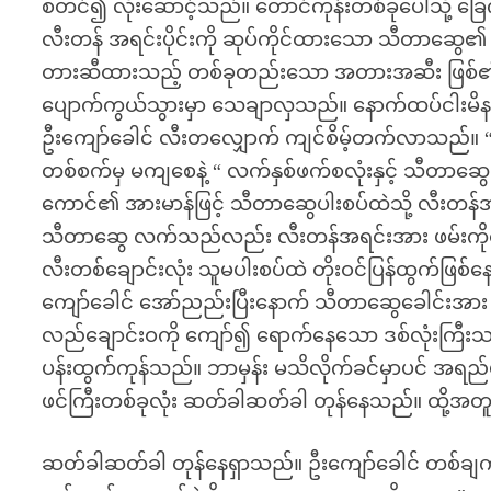
စတင်၍ လိုးဆောင့်သည်။ တောင်ကုန်းတစ်ခုပေါ်သို့ 
လီးတန် အရင်းပိုင်းကို ဆုပ်ကိုင်ထားသော သီတာဆွေ၏
တားဆီထားသည့် တစ်ခုတည်းသော အတားအဆီး ဖြစ်၏။ မ
ပျောက်ကွယ်သွားမှာ သေချာလှသည်။ နောက်ထပ်ငါးမိနစ်
ဦးကျော်ခေါင် လီးတလျှောက် ကျင်စိမ့်တက်လာသည်။ “ထ
တစ်စက်မှ မကျစေနဲ့ “ လက်နှစ်ဖက်စလုံးနှင့် သီတာဆွေ ခ
ကောင်၏ အားမာန်ဖြင့် သီတာဆွေပါးစပ်ထဲသို့ လီးတန်
သီတာဆွေ လက်သည်လည်း လီးတန်အရင်းအား ဖမ်းကိုင်ထားခ
လီးတစ်ချောင်းလုံး သူမပါးစပ်ထဲ တိုးဝင်ပြန်ထွက်ဖြစ်နေသ
ကျော်ခေါင် အော်ညည်းပြီးနောက် သီတာဆွေခေါင်းအား 
လည်ချောင်းဝကို ကျော်၍ ရောက်နေသော ဒစ်လုံးကြီး
ပန်းထွက်ကုန်သည်။ ဘာမှန်း မသိလိုက်ခင်မှာပင် အရည်
ဖင်ကြီးတစ်ခုလုံး ဆတ်ခါဆတ်ခါ တုန်နေသည်။ ထို
ဆတ်ခါဆတ်ခါ တုန်နေရှာသည်။ ဦးကျော်ခေါင် တစ်ချက်က