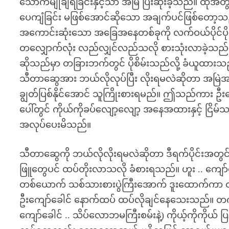
သောက်မျိုချရခြင်းနှင့်သာ အမြဲ ပြီးဆုံးခဲ့သည်။ ထို
ပေကျံခြင်း မဖြစ်အောင်ဆိုသော အချက်ပင်ဖြစ်တော့သည်
အကောင်းဆုံးသော အခြေအနေတစ်ခုကို လက်ဝယ်ပိုင်ပိုင
တလျှောက်လုံး လည်လျှင်လည်သလို စားသုံးလာခဲ့သည်မို့ 
ဆိုသည်မှာ တခြားဘက်တွင် ပိုစိမ်းသည်လို့ ခံယူထားသည
သီတာဆွေအား ဘယ်လိုလုပ်ပြီး လိုးရမလဲဆိုတာ အမြဲအ
ချွတ်ပြစ်နိုင်အောင် သူကြိုးစားရမည်။ ဤသည်ကား ဦးကျ
ပေါ်တွင် ကိုယ်ကိုခပ်လျော့လျော့ အနေအထားနှင့် ငြိမ်သ
အလုပ်ပေးမိသည်။
သီတာဆွေကို ဘယ်လိုလိုးရမလဲဆိုတာ ဒီရက်ပိုင်းအတွင
ဖြူတွေပင် ထပ်တိုးလာသလို ခံစားရသည်။ ဟူး .. ကျော်ခေါ
တစ်ယောက် သစ်သားစားပွဲကြီးအောက် ဒူးထောက်ကာ ဝင်ပ
ဦးကျော်ခေါင် နောက်ထပ် ထပ်လိုချင်နေသေးသည်။ တကယ
ကျော်ခေါင် .. သိပ်လောဘမကြီးစမ်းနဲ့) ကိုယ့်ကိုကိုယ် 