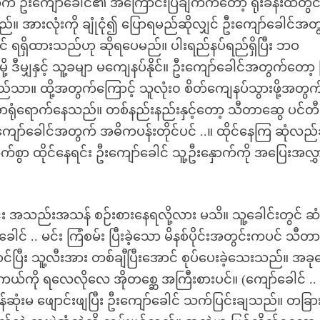
အတွက် ဦးကျော်ခေါင်၏ အကြောင်းပြချက်ကတော့ ရုံးခန်းထဲတွင
။ အားလုံးကို ချုံငုံ၍ ပြောရမည်ဆိုလျှင် ဦးကျော်ခေါင်အတ
် ရရှိထားသည်ဟု ဆိုရပေမည်။ ပါးရည်နပ်ရည်ရှိပြီး ဘဝ
ဒီမျှနှင့် သူ့ခမျာ မကျေနပ်နိုင်။ ဦးကျော်ခေါင်အတွက်တော့
်သာ။ ထို့အတွက်ကြောင့် သူလုံး၀ စိတ်ကျေနပ်သွားဖို့အတွက
ာရုံရောက်နေသည်။ တစ်နည်းနည်းနှင့်တော့ သီတာဆွေ ပင်တီ
ော်ခေါင်အတွက် အဓိကပန်းတိုင်ပင် ..။ ထိုင်နေကြ ဆုံလည်ခ
က်စွာ ထိုင်နေရင်း ဦးကျော်ခေါင် သူ့ဦးနှောက်ကို အပြေးအလွှ
်း အသည်းအသန် စဉ်းစားနေရလို့လား မသိ။ သူ့ခေါင်းတွင် ဆံ
င် .. မင်း ကြံစမ်း ပြီးခဲ့သော မိနစ်ပိုင်းအတွင်းကပင် သီတ
ြီး သူ့လီးအား တစ်ချီပြီးအောင် စုပ်ပေးခဲ့သေးသည်။ အခု
်ကို ရလေလိုလေ အိုတစ္ဆေ အကြီးစားပင်။ (ကျော်ခေါင် ..
ပြန်ဆုံးမ ဖျောင်းဖျပြီး ဦးကျော်ခေါင် သက်ပြင်းချသည်။ တခြာ