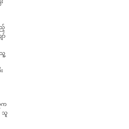
ီး
့်
ော်
သူ့
ီး
သူက
် သူ