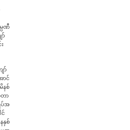
ဲ
္ပဏီ
ာ်
်း
ော်
ောင်
ိနစ်
သီတာ
ှပ်အ
ါင်
နှစ်