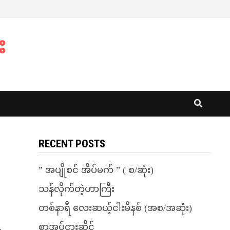
း
RECENT POSTS
” အပျိုစင် အိပ်မက် ” ( စ/ဆုံး)
သန်လိုက်တဲ့ဟာကြီး
တစ်နာရီ လေးဆယ့်ငါးမိနစ် (အစ/အဆုံး)
စာအုပ်ငှားဆိုင်