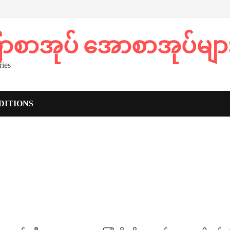
ပြာစာအုပ် အောစာအုပ်မျာ
ies
DITIONS