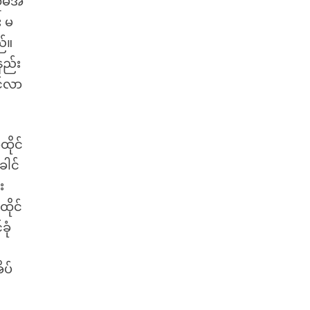
 သူမအ
း မ
ည်။
နည်း
င်လာ
ထိုင်
ေါင်
း
ထိုင်
ုံ
ိပ်