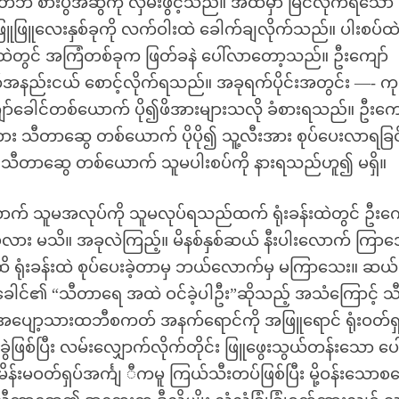
စားပွဲအံဆွဲကို လှမ်းဖွင့်သည်။ အထဲမှာ မြင်လိုက်ရသော
ံးဖြူဖြူလေးနှစ်ခုကို လက်ဝါးထဲ ခေါက်ချလိုက်သည်။ ပါးစပ်ထ
ါင်းထဲတွင် အကြံတစ်ခုက ဖြတ်ခနဲ ပေါ်လာတော့သည်။ ဦးကျော်
နည်းငယ် စောင့်လိုက်ရသည်။ အခုရက်ပိုင်းအတွင်း —- ကုမ
ာ်ခေါင်တစ်ယောက် ပို၍ဖိအားများသလို ခံစားရသည်။ ဦးကျေ
း သီတာဆွေ တစ်ယောက် ပိုပို၍ သူ့လီးအား စုပ်ပေးလာရခြင
 စ၍ သီတာဆွေ တစ်ယောက် သူမပါးစပ်ကို နားရသည်ဟူ၍ မရှိ။
် သူမအလုပ်ကို သူမလုပ်ရသည်ထက် ရုံးခန်းထဲတွင် ဦးကျ
မလား မသိ။ အခုလဲကြည့်။ မိနစ်နှစ်ဆယ် နီးပါးလောက် ကြာအ
ရုံးခန်းထဲ စုပ်ပေးခဲ့တာမှ ဘယ်လောက်မှ မကြာသေး။ ဆယ်မ
်ခေါင်၏ “သီတာရေ အထဲ ဝင်ခဲ့ပါဦး”ဆိုသည့် အသံကြောင့် 
ပျော့သားထဘီစကတ် အနက်ရောင်ကို အဖြူရောင် ရုံးဝတ်ရ
ြစ်ပြီး လမ်းလျှောက်လိုက်တိုင်း ဖြူဖွေးသွယ်တန်းသော ပေ
ဝတ်ရှပ်အင်္ကျ ီကမူ ကြယ်သီးတပ်ဖြစ်ပြီး မို့ဝန်းသောစနေ