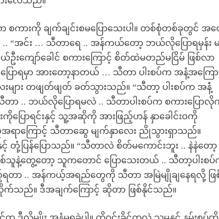
ုများလေသည်။
ါင်က စကားကို ချက်ချင်းစမပြောသေးပါ။ တစ်စုံတစ်ခုတွင် အတ
 .. “အင်း … သီတာရေ .. အန်ကယ်တော့ ဘယ်လိုပြောရမှန်း 
ဦးကျော်ခေါင် စကားကြောင့် စိတ်ထဲမတည်မငြိမ် ဖြစ်လာ
 .. ပြောရမှာ အားတော့နာတယ် … သီတာ ပါးစပ်က အနံ့အကြောင
ေးများ တဖျတ်ဖျတ် ခတ်သွားသည်။ “သီတာ့ ပါးစပ်က အနံံ့
 သီတာ .. ဘယ်လိုပြောရမလဲ .. သီတာပါးစပ်က စကားပြောလို
ုပြောရင်းနှင့် သူ့အဆိုကို အားဖြည့်ဟန် နှာခေါင်းဝကို
အမူအရာကြောင့် သီတာဆွေ မျက်နှာလေး ညိုသွားရှာသည်။
့် တုံ့ပြန်ပြောသည်။ “သီတာလဲ စိတ်မကောင်းဘူး .. နဲနဲတော့
်သူနဲ့တွေ့တော့ သူကတောင် ပြောသေးတယ် .. သီတာ့ပါးစပ
်ရတာ .. အန်ကယ့်အရည်တွေကို သီတာ အမြဲမျိုချနေရလို့ ဖြစ
က်သည်။ ဒီအချက်ကြောင့် ဆိုတာ ဖြစ်နိုင်သည်။
က ဒီလိုမျိုး အနံ့မရခဲ့ပါ။ ကိုဝင်းခိုင်ကလဲ သူမနှင့် နမ်းစုပ်တို