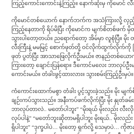
ကြည့်ကောင်းကောင်းနဲ့ကြည့်။ နောက်ဆုံးမှ ကိုမောင် လ
ကိုမောင်တစ်ယောက် နောက်ဘက်က အသံကြားလို့ လှည့်ကြည့်လ
ကြည့်နေတာကို ရိပ်မိပြီး ကိုမောင်က မျက်စိတစ်ဖက် မှိတ
သွားပါတော့တယ်။ ညရောက်တော့ အိမ်မှာ လူစုံပြီ။ မိုး
လီးကြီးနဲ့ မမမြင့် စောက်ဖုတ်တို့ ဝင်လိုက်ထွက်လိုက်
ဖုတ် ပွတ်ပြီး အာသာဖြေလိုက်ဦးမယ်။ ဇာနည်တစ်ယောက်
ကြားတော့ ချောင်းပြန်ရော။ ဒီကောင်မလေး ဘာလုပ်ဦးမလ
ကောင်းမယ်။ တံခါးဖွင့်ထားလား။ သွားစမ်းကြည့်ဦးမှပ
ကံကောင်းထောက်မစွာ တံခါး ပွင့်သွားခဲ့သည်။ မိုး မျက်စ
ချဉ်းကပ်သွားသည်။ အနီးကပ်ဖက်လိုက်ပြီး မိုး နှုတ်ခမ်
ဘာလုပ်တာလဲ.. မတော်ပါဘူး” “မိုးရယ် မိုးလည်း လီး
လုပ်ပါနဲ့” “မတော်ဘူးဆိုတာမရှိပါဘူး မိုးရယ်.. မိုးလည
ရှိပါဘူး” “ဒုက္ခပါပဲ… မိုးတော့ ရှက်လို့ သေမှာပဲ… ကိ