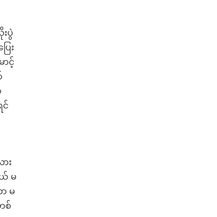
းပွဲ
ပြေး
ာင့်
်
ံ
ရင်
လား
ယ် မ
တာ မ
တစ်