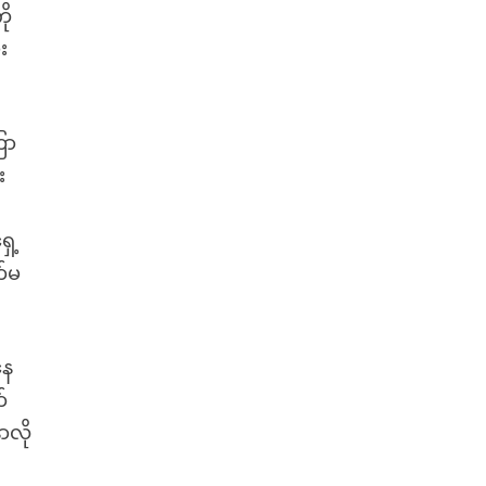
ို
း
ြာ
း
ှေ့
က်မ
နေ
်
ာလို