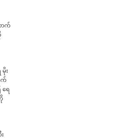
စောက်
ု
မိုး
ုက်
၍ ရေ
ို
ီး