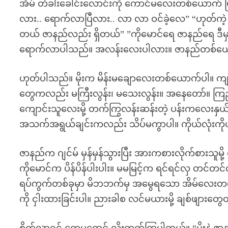
အိမ် တံခါးခေါင်းလောင်းကို ကောင်မလေးတစ်ယောက် ဖြည်း
လား.. ရောက်လာပြီလား.. လာ လာ ဝင်ခဲ့လေ” “ဟုတ်ကဲ့ မ
တယ် ဇာနည်လည်း ရှိတယ်” ”ကိုမောင်ရေ ဇာနည်ရေ ဒီမှာ မို
ရောက်လာပါသည်။ အလန်းလေးပါလား။ ဇာနည်တစ်ယောက
ဟုတ်ပါသည်။ မိုးက မိန်းမချောလေးတစ်ယောက်ပါ။ ကျစ
တွေကလည်း မကြီးလွန်း၊ မသေးလွန်း။ အနေတော်။ ကြည့
ကျောင်းသူလေးမို့ တက်ကြွလန်းဆန်းတဲ့ ပန်းကလေးန
အသက်အရွယ်ချင်းကလည်း သိပ်မကွာပါ။ ကိုယ်လုံးကို
ဇာနည်က ဂျင်မ် မှန်မှန်သွားပြီး အားကစားလိုက်စားသူမို့ 
ကိုမောင်က ပိန်ပိန်ပါးပါး။ မမမြင့်က ရင်ရင်လှ တင်တ
ရပ်ကွက်တစ်ခုမှာ မိဘဘက်မှ အမွေရသော အိမ်လေးတစ်လုံးမ
ကို ငှါးထားခြင်းပါ။ ညားခါစ လင်မယားမို့ ချစ်ဖျာ