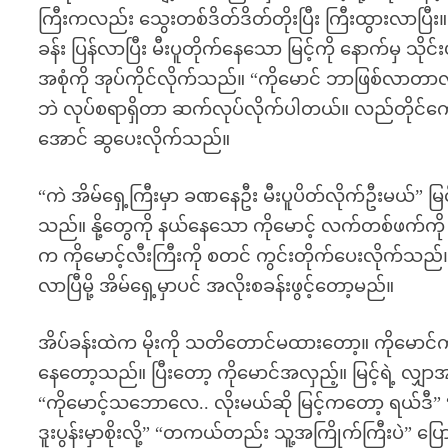
ကြီးကလည်း သွေးတစ်ဒိတ်ဒိတ်တိုးပြီး ကြီးထွားလာပြီး။ 
ခန်း ပြန်လာပြီး မီးပူတိုက်နေသော မြင့်ကို နောက်မှ သိုင်
အစုံကို အုပ်ကိုင်လိုက်သည်။ “ကိုမောင် ဘာဖြစ်လာတာ
ဘဲ လုပ်စရာရှိတာ ဆက်လုပ်လိုက်ပါတယ်။ လည်တိုင်ကျော
အောင် ဆွပေးလိုက်သည်။
“ကဲ အိမ်ရှေ့ကြီးမှာ ခဏနေဦး မီးပူပိတ်လိုက်ဦးမယ်” မြင့
သည်။ နို့တွေကို နယ်နေသော ကိုမောင့် လက်တစ်ဖက်ကို
က ကိုမောင့်လီးကြီးကို စတင် ကွင်းတိုက်ပေးလိုက်
လာပြီမို့ အိမ်ရှေ့မှာပင် အလိုးစခန်းဖွင့်တော့မည်။
အိပ်ခန်းထဲက မိုးကို သတိတောင်မထားတော့။ ကိုမောင်
နေတော့သည်။ ပြီးတော့ ကိုမောင်အလှည့်။ မြင့်ရဲ့ လျှာအ
“ကိုမောင့်သဘောလေ.. လိုးမယ်ဆို မြင့်ကတော့ ရယ်ဒီ” “မြ
ဒူးပွန်းမှာစိုးလို့” “တကယ်တည်း သူ့အကြိုက်ကြီးပဲ” ပြေ