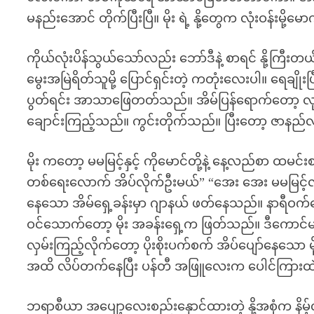
မနည်းအောင် တိုက်ပြီးပြီ။ မိုး ရဲ့ နို့တွေက လုံးဝန်းမို့
ကိုယ်လုံးပိန်သွယ်သော်လည်း ဘော်ဒီနဲ့ စာရင် နို့ကြီ
မွေးအမြဲရိတ်သူမို့ ပြောင်ရှင်းတဲ့ ကတုံးလေးပါ။ ရေချ
ပွတ်ရင်း အာသာဖြေတတ်သည်။ အိမ်ပြန်ရောက်တော့ လုပ
ချောင်းကြည့်သည်။ ကွင်းတိုက်သည်။ ပြီးတော့ ဇာနည်လ
မိုး ကတော့ မမမြင့်နှင့် ကိုမောင်တို့နဲ့ နေ့လည်စာ ထမ
တစ်ရေးလောက် အိပ်လိုက်ဦးမယ်” “အေး အေး မမမြင့်လည်
နေသော အိမ်ရှေ့ခန်းမှာ ဂျာနယ် ဖတ်နေသည်။ နာရီ
ဝင်သောက်တော့ မိုး အခန်းရှေ့က ဖြတ်သည်။ ဒီကောင်
လှမ်းကြည့်လိုက်တော့ ပိုးစိုးပက်စက် အိပ်ပျော်နေသေ
အထိ လိပ်တက်နေပြီး ပန်တီ အဖြူလေးက ပေါင်ကြားထ
ဘရာစီယာ အပျော့လေးစည်းနှောင်ထားတဲ့ နို့အစုံက နိမ့်လိ