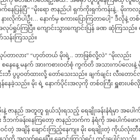
ာနည်ကို မိတ်ဆက်ပေးရဦးမယ်.. အိမ်မှာ တူတူနေကြမယ့် လူတွေ
နေပြန်ပြီ” “မိုးရော ဇာနည်ပါ ရှက်ကိုးရှက်ကန်းနဲ့.. မိုးကလ
်း နားလိုက်ပါဦး… နောက်မှ စကားပြောကြတာပေါ့” ဒီလိုနဲ့ တစ
တို့ အလုပ်ရှုပ်ကြပြီ။ ကျောင်းသွားကျောင်းပြန် ခဏ ဆုံကြသည်။
း ဖြတ်သန်းကြသည်။
ပ်တာလား” “ဟုတ်တယ် မိုးရဲ့.. ဘာဖြစ်လို့လဲ” “မိုးလည်း
့” စနေနေ့ မနက် အားကစားဝတ်စုံ ကွက်တိ အသားကပ်လေးနဲ့ မိ
်းဘီ ပွပွဝတ်ထားလို့ တော်သေးသည်။ ချက်ချင်း လီးတောင
ဲ့သည်။ မိုး ရဲ့ နောက်ပိုင်းအလှကို တစ်ဝကြီး ရှူစားပစ်လိ
ဲ့ ဇာနည် အတူတူ ရှယ်သုံးရသည့် ရေချိုးခန်းနံရံမှာ အပေါက
း ဒီဘက်ခန်းနေကြတော့ ဇာနည်ဘက်က နံရံကို အပေါက်ဖော
းဝင်တဲ့ အချိန် ချောင်းကြည့်နေကျ။ မိုး ရေချိုးတဲ့ ကိုယ်လုံးတီ
့ အလွတ်ရနေပြီ။ ချောင်းကြည့်ရင်း ကွင်းပေါင်းလည်း