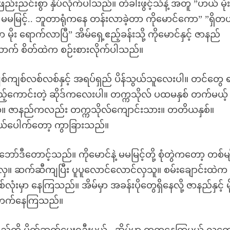
ညင်းစွာ နှိပ်လိုက်ပါသည်။ တံခါးဖွင့်သံနဲ့ အတူ ”ဟယ် မိုး
မမြင့်.. ဘူတာရုံကနေ တန်းလာခဲ့တာ ကိုမောင်ကော” ”ရှိတယ်
း ရောက်လာပြီ” အိမ်ရှေ့ဧည့်ခန်းသို့ ကိုမောင်နှင့် ဇာနည်
် စိတ်ထဲက စဉ်းစားလိုက်ပါသည်။
်ကျစ်လစ်လစ်နှင့် အရပ်ရှည် ပိန်သွယ်သူလေးပါ။ တင်တွေ ရ
်ကောင်းတဲ့ ဆိုဒ်ကလေးပါ။ တက္ကသိုလ် ပထမနှစ် တက်မယ့်
ှယ်။ ဇာနည်ကလည်း တက္ကသိုလ်ကျောင်းသား။ တတိယနှစ်။
ယ်ပေါက်တော့ ကွာခြားသည်။
ဘော်ဒီတောင့်သည်။ ကိုမောင်နဲ့ မမမြင့်တို့ စုံတွဲကတော့ တစ်မျ
င်လှ။ ဆက်ဆီကျပြီး ပူပူလောင်လောင်လှသူ။ စမ်းချောင်းထဲက
ှာ နေကြသည်။ အိမ်မှာ အခန်းပိုတွေရှိနေလို့ ဇာနည်နှင့် မိ
းတွေတက်နေကြသည်။