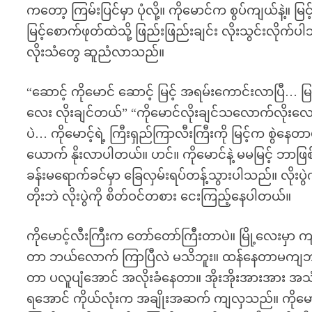
ကတော့ ကြမ်းပြင်မှာ ပုံလို့။ ကိုမောင်က စွပ်ကျယ်နဲ့။ မြင့
မြင့်စောက်ဖုတ်ထဲသို့ ဖြည်းဖြည်းချင်း လိုးသွင်းလိုက
လိုးသံတွေ ဆူညံလာသည်။
“ဆောင့် ကိုမောင် ဆောင့် မြင့် အရမ်းကောင်းလာပြီ… မ
လေး လိုးချင်တယ်” “ကိုမောင်လိုးချင်သလောက်လိုးလေ မြ
ပဲ… ကိုမောင့်ရဲ့ ကြီးရှည်ကြာလီးကြီးကို မြင့်က စွဲန
ယောက် နိုးလာပါတယ်။ ဟင်။ ကိုမောင်နဲ့ မမမြင့် ဘာဖြစ
ခန်းမရောက်ခင်မှာ ခြေလှမ်းရပ်တန့်သွားပါသည်။ လိုးပွ
တိုးဘဲ လိုးပွဲကို စိတ်ဝင်တစား ငေးကြည့်နေပါတယ်။
ကိုမောင့်လီးကြီးက တော်တော်ကြီးတာပဲ။ မြို့လေးမှာ 
တာ ဘယ်လောက် ကြာပြီလဲ မသိဘူး။ ထန်နေတာမကျဘဲ အားသွ
တာ ပလူပျံအောင် အလိုးခံနေတာ။ အိုးအိုးအားအား အသံတ
ရအောင် ကိုယ်လုံးက အချိုးအဆက် ကျလှသည်။ ကိုမောင