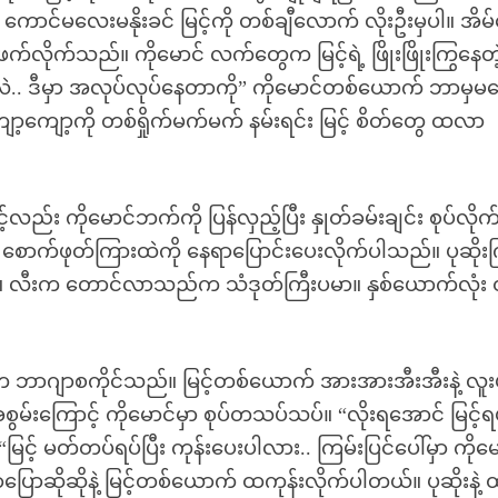
ကောင်မလေးမနိုးခင် မြင့်ကို တစ်ချီလောက် လိုးဦးမှပါ။ အိမ်
းဖက်လိုက်သည်။ ကိုမောင် လက်တွေက မြင့်ရဲ့ ဖြိုးဖြိုးကြွနေတဲ့ န
လဲ.. ဒီမှာ အလုပ်လုပ်နေတာကို” ကိုမောင်တစ်ယောက် ဘာမှမပ
့ကျော့ကို တစ်ရှိုက်မက်မက် နမ်းရင်း မြင့် စိတ်တွေ ထလာ
်လည်း ကိုမောင်ဘက်ကို ပြန်လှည့်ပြီး နှုတ်ခမ်းချင်း စုပ်လိုက
 စောက်ဖုတ်ကြားထဲကို နေရာပြောင်းပေးလိုက်ပါသည်။ ပုဆိုး
သည်။ လီးက တောင်လာသည်က သံဒုတ်ကြီးပမာ။ နှစ်ယောက်လုံး 
က ဘာဂျာစကိုင်သည်။ မြင့်တစ်ယောက် အားအားအီးအီးနဲ့ လူးပ
စွမ်းကြောင့် ကိုမောင်မှာ စုပ်တသပ်သပ်။ “လိုးရအောင် မြင့်
င့် မတ်တပ်ရပ်ပြီး ကုန်းပေးပါလား.. ကြမ်းပြင်ပေါ်မှာ ကိုမေ
ာပြောဆိုဆိုနဲ့ မြင့်တစ်ယောက် ထကုန်းလိုက်ပါတယ်။ ပုဆိုးနဲ့ 