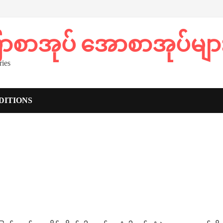
ပြာစာအုပ် အောစာအုပ်မျာ
ies
DITIONS