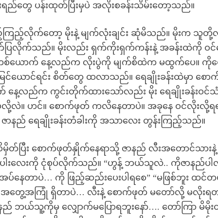
ီးရည်တွေ ပန်းထုတ်ပြီးမှပဲ အလိုးစခန်းသိမ်းတော့သည်။
ိုက်တော့ မိုးနဲ့ မျက်လုံးချင်း ဆုံမိသည်။ မိုးက သူတို့လို
်ပြလိုက်သည်။ မိုးလည်း ရှက်ကိုးရှက်ကန်းနဲ့ အခန်းထဲကို ဝင်
 တစ်ယောက် နေ့လည်က လိုးပွဲကို မျက်စိထဲက မထွက်ပေ။ ကိုမေ
ကို မြင်ယောင်ရင်း စိတ်တွေ ထလာသည်။ ရေချိုးခန်းထဲမှာ စောက
 နေ့လည်က ကွင်းတိုက်ထားသော်လည်း မိုး ရေချိုးခန်းဝင်သ
ို့လဲ။ ဟင်။ စောက်ဖုတ် ကလိနေတာပဲ။ အခုနေ ဝင်လိုးလို့ရ
ဲ။ ဇာနည် ရေချိုးခန်းတံခါးကို အသာလေး တွန်းကြည့်သည်။
ိမှိတ်ပြီး စောက်ဖုတ်နှိုက်နေရာသို့ ဇာနည် လီးအတောင်သားနဲ့
းပါးလေးကို ငုံစုပ်လိုက်သည်။ “ဟွန့် ဘယ်သူလဲ.. ကိုဇာနည်ပါ
လိုအပ်နေတာပဲ… ကို ဖြည့်ဆည်းပေးပါရစေ” “မဖြစ်ဘူး ထင်တ
်း အတွေ့အကြုံ ရှိတာပဲ… လီးနဲ့ စောက်ဖုတ် မတော်လို့ မလိုးရ
ုဇာနည် ဘယ်သူ့ကိုမှ လျှောက်မပြောရဘူးနော်…. တော်ကြာ မိမိုး