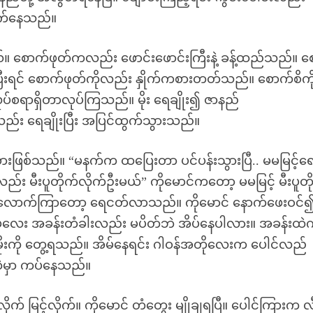
မောက်နေသည်။
းတယ်။ စောက်ဖုတ်ကလည်း ဖောင်းဖောင်းကြီးနဲ့ ခန့်ထည်သည်။ 
ိုးပြီးရင် စောက်ဖုတ်ကိုလည်း နှိုက်ကစားတတ်သည်။ စောက်စိကိ
်စရာရှိတာလုပ်ကြသည်။ မိုး ရေချိုး၍ ဇာနည်
ည်း ရေချိုးပြီး အပြင်ထွက်သွားသည်။
င်းစားဖြစ်သည်။ “မနက်က ထပြေးတာ ပင်ပန်းသွားပြီ.. မမမြင့်ရေ 
း မီးပူတိုက်လိုက်ဦးမယ်” ကိုမောင်ကတော့ မမမြင့် မီးပူတိ
ဝက်လောက်ကြာတော့ ရေငတ်လာသည်။ ကိုမောင် နောက်ဖေးဝင်
မလေး အခန်းတံခါးလည်း မပိတ်ဘဲ အိပ်နေပါလား။ အခန်းထဲက
ာ မိုးကို တွေ့ရသည်။ အိမ်နေရင်း ဂါဝန်အတိုလေးက ပေါင်လည်
ဲမှာ ကပ်နေသည်။
ုက် မြင့်လိုက်။ ကိုမောင် တံတွေး မျိုချရပြီ။ ပေါင်ကြားက လ