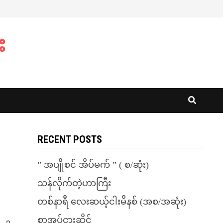
း
RECENT POSTS
” အပျိုစင် အိပ်မက် ” ( စ/ဆုံး)
သန်လိုက်တဲ့ဟာကြီး
တစ်နာရီ လေးဆယ့်ငါးမိနစ် (အစ/အဆုံး)
စာအုပ်ငှားဆိုင်