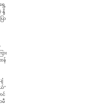
ရှေ့
ို့
ြော
်
ကြား
ထန်
ျံ
ရယ်”
ာင်
ထမီ