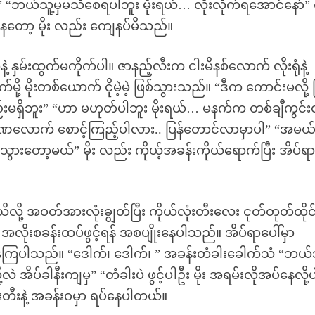
ယ်သူ့မှမသိစေရပါဘူး မိုးရယ်… လိုးလိုက်ရအောင်နော်”
ေတော့ မိုး လည်း ကျေနပ်မိသည်။
ဲ့ နှမ်းထွက်မကိုက်ပါ။ ဇာနည့်လီးက ငါးမိနစ်လောက် လိုးရုံနဲ့
့ မိုးတစ်ယောက် ငိုမဲ့မဲ့ ဖြစ်သွားသည်။ “ဒီက ကောင်းမလို့ 
်းမရှိဘူး” “ဟာ မဟုတ်ပါဘူး မိုးရယ်… မနက်က တစ်ချီကွင်း
ခဏလောက် စောင့်ကြည့်ပါလား.. ပြန်တောင်လာမှာပါ” “အမယ
ါ သွားတော့မယ်” မိုး လည်း ကိုယ့်အခန်းကိုယ်ရောက်ပြီး အိပ်ရာ
လို့ အဝတ်အားလုံးချွတ်ပြီး ကိုယ်လုံးတီးလေး ငုတ်တုတ်ထိုင
ှာ အလိုးစခန်းထပ်ဖွင့်ရန် အစပျိုးနေပါသည်။ အိပ်ရာပေါ်မှာ
်နေကြပါသည်။ “ဒေါက်၊ ဒေါက်၊ ” အခန်းတံခါးခေါက်သံ “ဘယ်
့လဲ အိပ်ခါနီးကျမှ” “တံခါးပဲ ဖွင့်ပါဦး မိုး အရမ်းလိုအပ်နေလို့
ံးတီးနဲ့ အခန်းဝမှာ ရပ်နေပါတယ်။