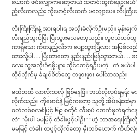
ယောက် ဖင်လျှောက်ဆော့တယ် သတင်းထွက်နေဦးမယ်” “ဘ
ည့်လီးကလည်း ကိုမောင့်လီးထက် မလျော့ပေ။ လီးကြီးန
လီးကြီးကြီးနဲ့ အားရပါးရ အလိုးခံလိုက်ဦးမည်။ မှန်းချက်န
လီးရည်ထွက်ပြီး ပြီးသွားလေတော့သည်။ လူငယ်တပ်ထွက်မို
ကာရှိသေး ကိုဇာနည့်လီးက ပျော့သွားပြီလား အဖြစ်လည
ထားလို့ပါ…. ပြီးတာတော့ နည်းနည်းမြန်သွားတယ်…. 
လေး သူ့အလိုးခံရဖို့များ ထိုင်စောင့်ရဦးမတဲ့.. ကဲ ဖယ်ပ
ထိုင်လိုက်မှ ခံချင်စိတ်တွေ တဖွားဖွား ပေါ်လာသည်။
မထိတထိ လာလိုးသလို ဖြစ်နေပြီ။ ဘယ်လိုလုပ်ရမှန်း မသိ
လိုက်သည်။ ကိုမောင်နဲ့ မြင့်ကတော့ သူတို့ အိပ်ခန်းထဲမ
ဝတ်လစ်စလစ်ဖြင့် ၆၉ စတိုင် လီးစုပ် စောက်ဖုတ်ရက
လဲ” “မိုးပါ မမမြင့် တံခါးဖွင့်ပါဦး” “ဟဲ့ ဘာအရေးကြီးလို
မမမြင့် တံခါး ထဖွင့်လိုက်တော့ မိုးတစ်ယောက် ကိုယ်လု