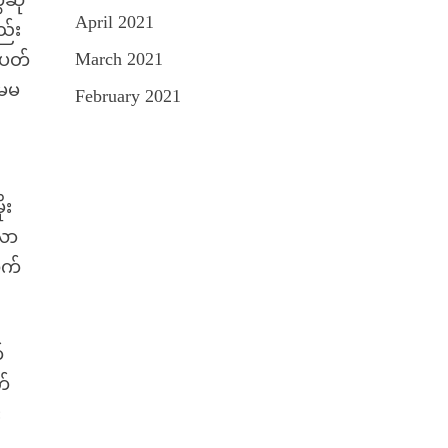
ဆို
April 2021
ည်း
March 2021
်ပတ်
 မမ
February 2021
ုး
်လာ
ုက်
်
က်
း