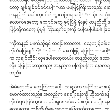
စိတ်လာရင် တွေ့မရှောင် လိုးတတ်ကြပါတယ်။ “မိုးနဲ့ ဇ
တော့ ချစ်ချစ်ခင်ခင်ပေါ့” “ဟာ မမမြင့်ကြီးကလည်း နောက်
ဇာနည်ကို မဆိုးဘူး စိတ်ကူးယဉ်စရာပေါ့” “ကဲ မိုး လည
လောက်နေတော့ ကျောင်းတွေ ဖွင့်ပြီမို့ မိုးနှင့် ဇာနည်
မြင့်တို့ကတော့ ပုံမှန် ကြားရက်များကို ပေါ့ပေါ့ပါးပါ
“ကိုဇာနည် မနက်ဆိုရင် ထပြေးတာလား.. လေ့ကျင့်ခန်းလု
လိုက်ပြေးချင်လို့” “ရပါတယ် မနက်ဖြန် ပြေးကြတာပေါ
က လှချင်တိုင်း လှနေပါတော့တယ်။ ဇာနည်လည်း ဘောင
လို့။ ပြေးကြတော့လည်း ဇာနည်က မကြာမကြာ နောက်ချန်နေခ
သည်။
အိမ်ရောက်မှ တွေ့ကြတာပေါ့။ ဇာနည်က အကြံသမား။ မိုးန
ဖောက်ထားသည်။ အလည်က ရေချိုးခန်းကို ဟိုဘက်ခန်
လိုက်ရင် မြင်ကွင်းက ရှင်းရှင်းလင်းလင်း။ မိုး ရေချိုးခန်
လေးကော၊ တစ်ကိုယ်ရေ အာသာဖြေတတ်တာကော။ ဇာနည်တို