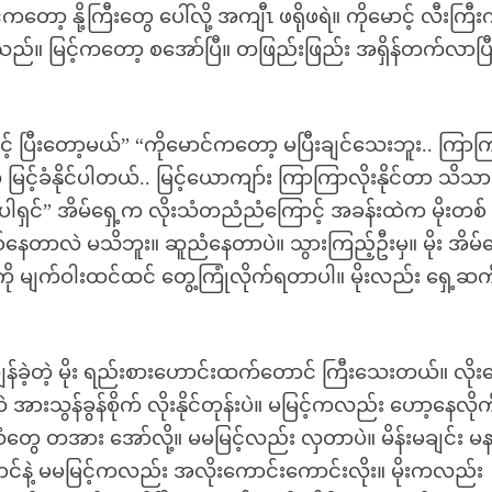
်ကတော့ နို့ကြီးတွေ ပေါ်လို့ အကျီၤ ဖရိုဖရဲ။ ကိုမောင့် လီးကြီးက
်ပါသည်။ မြင့်ကတော့ စအော်ပြီ။ တဖြည်းဖြည်း အရှိန်တက်လာပြီ
ြင့် ပြီးတော့မယ်” “ကိုမောင်ကတော့ မပြီးချင်သေးဘူး.. ကြာက
င့်ခံနိုင်ပါတယ်.. မြင့်ယောကျာ်း ကြာကြာလိုးနိုင်တာ သိသာ
ေတာပါရှင်” အိမ်ရှေ့က လိုးသံတညံညံကြောင့် အခန်းထဲက မိုးတစ်
်နေတာလဲ မသိဘူး။ ဆူညံနေတာပဲ။ သွားကြည့်ဦးမှ။ မိုး အိမ်ရ
ဲကို မျက်ဝါးထင်ထင် တွေ့ကြုံလိုက်ရတာပါ။ မိုးလည်း ရှေ့ဆ
ကျန်ခဲ့တဲ့ မိုး ရည်းစားဟောင်းထက်တောင် ကြီးသေးတယ်။ လိုး
န်ခွန်စိုက် လိုးနိုင်တုန်းပဲ။ မမြင့်ကလည်း ဟော့နေလိုက
ွေ တအား အော်လို့။ မမမြင့်လည်း လှတာပဲ။ မိန်းမချင်း မန
်နဲ့ မမမြင့်ကလည်း အလိုးကောင်းကောင်းလိုး။ မိုးကလည်း