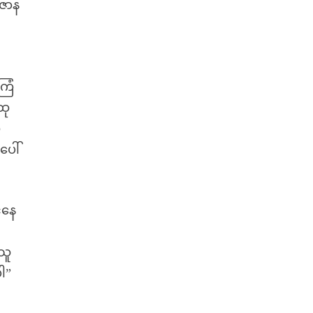
 ဇာန
ကြံ
ထု
်
ပေါ်
်နေ
သူ
ပါ”