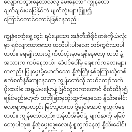
လျှောက်သွားနေတာလဲလို့ မေးနေတာ” ကျွန်တော်
ချက်ချင်းမဖြေနိုင်ဘဲ မျက်လုံးများပြူး၍
ကြောင်တောင်တောင်ဖြစ်နေသည်။
ကျွန်တော့်ရှေ့တွင် ရပ်နေသော အန်တီအိခိုင်တစ်ကိုယ်လုံး
မှာ ရင်လျားထားသော ထဘီပါးပါးလေး တစ်ကွင်းသာပါ
တယ်။ ရေချိုးထားလို့ ကိုယ်လုံးမှာရေစိုနေတော့ ထဘီ နဲ့
အသားက ကပ်နေတယ်။ ဆံပင်ပေါ်မှ ရေစက်ကလေးများ
ကလည်း ဖြူဖွေးမို့မောက်သော နို့အုံကြီးနှစ်ခုကြားသို့တစ်
စက်စက်နဲ့စီးကျနေတော့ ကျွန်တော်လို ဆယ်ကျော်သက်
ပိုးထခါစ အရွယ်မပြောနဲ့ မြင်သူတကာတောင် စိတ်ထိန်း၍
ရနိုင်မည်မဟုတ် ထဘီခြားမှထိုးထွက်နေသော နို့သီးခေါင်း
လေးများမှာလည်း မြင်သူတကာ စို့ချင်အောင် စူထွက်နေ
တယ်။ ကျွန်တော်လည်း အန်တီအိခိုင်ရဲ့ မျက်နှာကို မမြင်
တော့ပါဘူး။ နို့အုံဖွေးဖွေးလေးနဲ့ စူထွက်နေတဲ့ နို့သီးခေါင်း