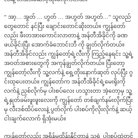
” အာ့… အွတ် … ဟွတ် … အဟွတ် အဟွတ်…” သူလည်
တွေတောင် နင်ပြီး ချောင်းတောင်ဆိုးတယ်။ ကျွန်တော်
လည်း ဖီးတအားကောင်းလာတာနဲ့ အန်တီအိခိုင်ကို ခဏ
ဖယ်ခိုင်းပြီး အောက်ခံဘောင်းဘီ ကို ချွတ်လိုက်တယ်။
အန်တီအိခိုင်လည်း ကျွန်တော့်ရဲ့လီးကို ကြည့်နေရင်း သူ့ရဲ့
အဝတ်အစားတွေကို အကုန်ချွတ်လိုက်တယ်။ ပြီးတော့
ကျွန်တော့်လီးကို သူ့လက်နဲ့ ရှေ့တိုးနောက်ဆုတ် လုပ်ပြီး ဂွ
င်းထုပေးတယ်။ ကျွန်တော်က အန်တီအိခိုင်ရဲ့မေးရိုးကို
လက်နဲ့ ညှစ်လိုက်မှ ပါးစပ်လေး ဟသွားတာ အဲ့တော့မှ သူ့
ရဲ့နှုတ်ခမ်းဖူးဖူးလေးကို ကျွန်တော် တစ်ချက်နမ်းလိုက်ပြီး
မှ လီးဒစ်ထိပ်လေးနဲ့ ပွတ်လိုက် ပါးစပ်ကိုလိုးလိုက်နဲ့ ဆယ့်
ငါးချက်လောက် ရှိအုံးမယ်။
ကျွန်တော်လည်း အရှိန်မထိန်းနိုင်တာနဲ့ သူ့ရဲ့ ပါးစပ်ထဲတင်