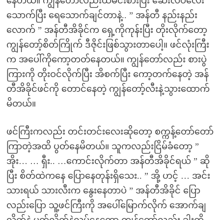
နေတယ်။ ကျွန်တော်လည်းထမင်းစားပြီး ဆေးလိပ်လေး
သောက်ပြီး ရေသောက်ချင်တာနဲ့.. ” အန်တီ နည်းနည်း
လောက် ” အန်တီအိခိုင်က ရှေ့ကိုကုန်းပြီး တိုးလိုက်တော့
ကျွန်တော့်စိတ်ကြိုက် ဒီဇိုင်းဖြစ်သွားတာပေါ့။ ဖင်လုံးကြီး
က အပေါ်ကိုကော့တတ်နေတယ်။ ကျွန်တော်လည်း စားပွဲ
ကြားကို တိုးဝင်လိုက်ပြီး အိစက်ပြီး ကော့တက်နေတဲ့ အန်
တီအိခိုင်ဖင်ကို တောင်နေတဲ့ ကျွန်တော့်လီးနဲ့သွားထောက်
မိတယ်။
ဖင်ကြီးကလည်း တင်းတင်းလေးဆိုတော့ စက္ကန့်တော်တော်
ကြာတဲ့အထိ ပွတ်နေမိတယ်။ သူကလည်းငြိမ်ခံတော့ ”
အိုး… … ရှီး.. …ကောင်းလိုက်တာ အန်တီအိခိုင်ရယ် ” ဆို
ပြီး စိတ်ထဲကနေ ပြောနေတုန်းရှိသေး.. ” အို့ ဟင့် … အင်း
သားရယ် သားလီးက နွေးနေတာပဲ ” အန်တီအိခိုင် ပြော
လည်းပြော သူ့ဖင်ကြီးကို အပေါ်မြောက်လိုက် အောက်ချ