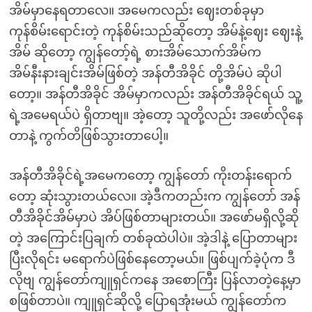
အိမ်မှာနေရတာလေ။ အမေကလည်း ဈေးတစ်ခုမှာ
ကုန်စိမ်းရောင်းတဲ့ ကုန်စိမ်းသည်ဆိုတော့ အိမ်နဲ့ဈေး ဈေးနဲ့
အိမ် ဆိုတော့ ကျွန်တော့်ရဲ့ စားအိမ်သောက်အိမ်က
အိမ်နီးနားချင်းအိမ်ဖြစ်တဲ့ အန်တီအိခိုင် တို့အိမ်ပဲ ဆိုပါ
တော့။ အန်တီအိခိုင် အိမ်မှာကလည်း အန်တီအိခိုင်ရယ် သူ့
ရဲ့အမေရယ်ပဲ ရှိတာဗျ။ အဲ့တော့ သူတို့လည်း အဖော်လိုနေ
တာနဲ့ ကွက်တိဖြစ်သွားတာပေါ့။
အန်တီအိခိုင်ရဲ့အမေကတော့ ကျွန်တော် ကိုးတန်းရောက်
တော့ ဆုံးသွားတယ်လေ။ အဲ့ဒီကတည်းက ကျွန်တော် အန်
တီအိခိုင်အိမ်မှာပဲ အိပ်ဖြစ်တာများတယ်။ အဖော်မရှိလို့ဆို
တဲ့ အကြောင်းပြချက် တစ်ခုထဲပါပဲ။ အဲ့ဒါနဲ့ ပြောတာများ
ပြီးလိုရင်း မရောက်ပဲဖြစ်နေတော့မယ်။ ဖြစ်ပျက်ခဲ့ပုံက ဒီ
လိုဗျ ကျွန်တော်ကျူရှင်ကနေ အစောကြီး ပြန်လာတဲ့နေ့မှာ
စဖြစ်တာပဲ။ ကျူရှင်ဆိုလို့ ပြောရအုံးမယ် ကျွန်တော်က