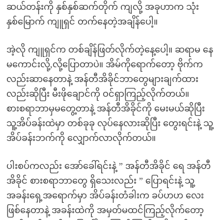
ဆယ်တန်းကို နှစ်နှစ်ဆက်တိုက် ကျလို့ အခုဟာက သုံး
နှစ်မြောက် ကျူရှင် တက်နေတဲ့အချိန်ပေါ့။
အဲ့လို ကျူရှင်က တစ်ချိန်ဖြတ်လိုက်တဲ့နေ့ပေါ့။ ဆရာမ နေ
မကောင်းလို့,လို့ပြောတာပဲ။ အိမ်ကိုရောက်တော့ ဗိုက်က
လည်းဆာနေတာနဲ့ အန်တီအိခိုင်ဘာတွေများချက်ထား
လည်းဆိုပြီး မီးဖိုချောင်ကို ဝင်ရှာကြည့်လိုက်တယ်။
စားစရာဘာမှမတွေ့တာနဲ့ အန်တီအိခိုင်ကို မေးမယ်ဆိုပြီး
သူ့အိပ်ခန်းထဲမှာ တစ်ခုခု လုပ်နေလားဆိုပြီး တွေးရင်းနဲ့ သူ့
အိပ်ခန်းဘက်ကို လျှောက်လာလိုက်တယ်။
ပါးစပ်ကလည်း အော်ခေါ်ရင်းနဲ့ ” အန်တီအိခိုင် ရေ အန်တီ
အိခိုင် စားစရာဘာတွေ ရှိသေးလည်း ” ပြောရင်းနဲ့ သူ့
အခန်းရှေ့အရောက်မှာ အိပ်ခန်းတံခါးက ခပ်ဟဟ လေး
ဖြစ်နေတာနဲ့ အခန်းထဲကို အမှတ်မထင်ကြည့်လိုက်တော့