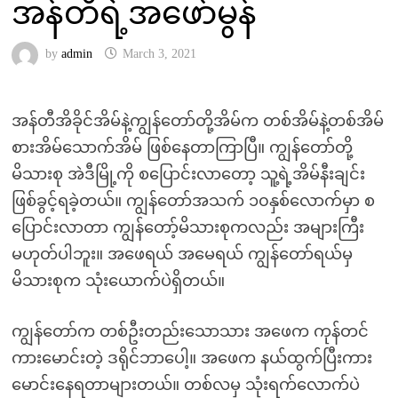
အန်တီရဲ့အဖော်မွန်
by
admin
March 3, 2021
အန်တီအိခိုင်အိမ်နဲ့ကျွန်တော်တို့အိမ်က တစ်အိမ်နဲ့တစ်အိမ်
စားအိမ်သောက်အိမ် ဖြစ်နေတာကြာပြီ။ ကျွန်တော်တို့
မိသားစု အဲဒီမြို့ကို စပြောင်းလာတော့ သူ့ရဲ့အိမ်နီးချင်း
ဖြစ်ခွင့်ရခဲ့တယ်။ ကျွန်တော်အသက် ၁၀နှစ်လောက်မှာ စ
ပြောင်းလာတာ ကျွန်တော့်မိသားစုကလည်း အများကြီး
မဟုတ်ပါဘူး။ အဖေရယ် အမေရယ် ကျွန်တော်ရယ်မှ
မိသားစုက သုံးယောက်ပဲရှိတယ်။
ကျွန်တော်က တစ်ဦးတည်းသောသား အဖေက ကုန်တင်
ကားမောင်းတဲ့ ဒရိုင်ဘာပေါ့။ အဖေက နယ်ထွက်ပြီးကား
မောင်းနေရတာများတယ်။ တစ်လမှ သုံးရက်လောက်ပဲ