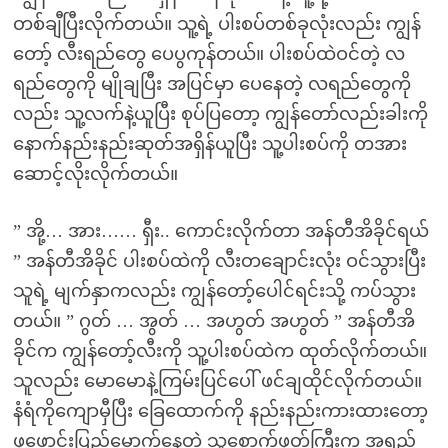
တစ်ချီပြီးလိုက်တယ်။ သူ့ရဲ့ ပါးစပ်တစ်ခုလုံးလည်း ကျွန်
တော့် လီးရည်တွေ ပေပွကုန်တယ်။ ပါးစပ်ထဲဝင်တဲ့ လ
ရည်တွေကို မျိုချပြီး အပြင်မှာ ပေနေတဲ့ လရည်တွေကို
လည်း သူ့လက်နဲ့ယူပြီး စုပ်ပြတော့ ကျွန်တော်လည်းခါးကို
နောက်နည်းနည်းဆုတ်အရှိန်ယူပြီး သူ့ပါးစပ်ကို တအား
ဆောင့်လိုးလိုက်တယ်။
” အို့… အား…… ရှီး.. ကောင်းလိုက်တာ အန်တီအိခိုင်ရယ်
” အန်တီအိခိုင် ပါးစပ်ထဲကို လီးတချောင်းလုံး ဝင်သွားပြီး
သူရဲ့ မျက်နှာကလည်း ကျွန်တော့်ပေါင်ရင်းသို့ ကပ်သွား
တယ်။ ” ဂွတ် … အွတ် … အဟွတ် အဟွတ် ” အန်တီအိ
ခိုင်က ကျွန်တော့်လီးကို သူ့ပါးစပ်ထဲက ထုတ်လိုက်တယ်။
သူလည်း မောမောနဲ့ကြမ်းပြင်ပေါ် ဖင်ချထိုင်လိုက်တယ်။
နံရံကိုကျောမှီပြီး ခြေထောက်ကို နည်းနည်းကားထားတော့
ဖုဖောင်းပြည့်မောက်နေတဲ့ သူ့စောက်ဖုတ်ကြီးက အရည်