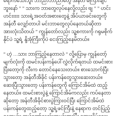
ရောက်သေးဘူး ဘာညာဘာညာတွေ အန်တီ မကြားချင်
ဘူးနော် ” ” သားက ဘာတွေလုပ်နေလို့လည်း ဗျ ” ” ဟင်း
ဟင်းးးးး သားရဲ့အဝတ်အစားတွေနဲ့ အိပ်ယာခင်းတွေကို
အန်တီ လျှော်တာပါ မင်းဘာတွေလုပ်နေတယ်ဆိုတာ
အားလုံးသိတယ် ” ကျွန်တော်လည်း သူ့စကားကို ဂရုမစိုက်
နိုင်ပဲ သူ့ရဲ့ နို့အုံကြီးကိုပဲ ငေးကြည့်နေမိတယ်။
” ဟဲ့ …သား ဘာကြည့်နေတာလဲ ” လို့ပြောမှ ကျွန်တော့်
မျက်လုံးကို ထမင်းပန်းကန်ပေါ် လွှဲလိုက်ရတယ် ထမင်းစား
ပြီးတော့ကို လီးက တောင်နေသေးတယ်။ စားသောက်ပြီး
သွားတော့ အန်တီအိခိုင် ပန်းကန်တွေသွားဆေးတယ်။
ဆေးပြီးသွားတော့ ပန်းကန်တွေကို ကြောင်အိမ်ထဲ ထည့်
နေတယ်။ ထမင်းစားပွဲနဲ့ ကြောင်အိမ်ကလည်း ကပ်နေတာ
ဆိုတော့ အန်တီအိခိုင်စားပွဲကြားဝင်ပြီး ကြောင်အိမ်ထဲ
ပန်းကန်တွေထည့်တော့ သူ့ရဲ့ဖင်ကြီးနဲ့ နေရာက တင်ပြည့်