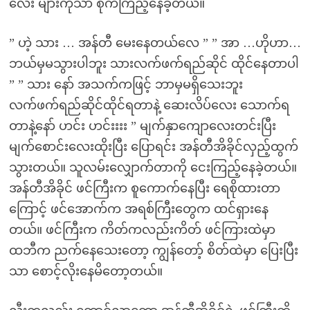
လေး များကိုသာ စိုက်ကြည့်နေခဲ့တယ်။
” ဟဲ့ သား … အန်တီ မေးနေတယ်လေ ” ” အာ …ဟိုဟာ…
ဘယ်မှမသွားပါဘူး သားလက်ဖက်ရည်ဆိုင် ထိုင်နေတာပါ
” ” သား နော် အသက်ကဖြင့် ဘာမှမရှိသေးဘူး
လက်ဖက်ရည်ဆိုင်ထိုင်ရတာနဲ့ ဆေးလိပ်လေး သောက်ရ
တာနဲ့နော် ဟင်း ဟင်းးးး ” မျက်နှာကျောလေးတင်းပြီး
မျက်စောင်းလေးထိုးပြီး ပြောရင်း အန်တီအိခိုင်လှည့်ထွက်
သွားတယ်။ သူလမ်းလျှောက်တာကို ငေးကြည့်နေခဲ့တယ်။
အန်တီအိခိုင် ဖင်ကြီးက စူကောက်နေပြီး ရေစိုထားတာ
ကြောင့် ဖင်အောက်က အရစ်ကြီးတွေက ထင်ရှားနေ
တယ်။ ဖင်ကြီးက ကိတ်ကလည်းကိတ် ဖင်ကြားထဲမှာ
ထဘီက ညက်နေသေးတော့ ကျွန်တော့် စိတ်ထဲမှာ ပြေးပြီး
သာ စောင့်လိုးနေမိတော့တယ်။