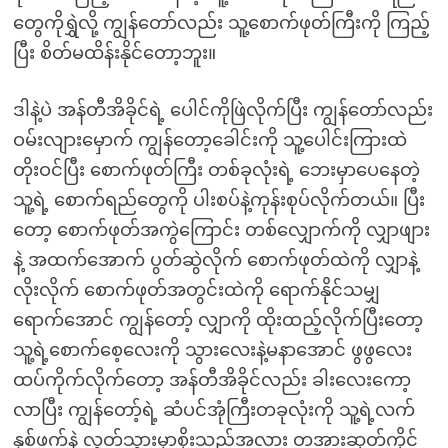
တွေကိုရွှဲလို့ ကျွန်တော်လည်း သူ့စောက်ဖုတ်ကြီးကို ကြည့်
ပြီး စိတ်မထိန်းနိုင်တော့ဘူး။
ဒါနဲ့ပဲ အန်တီအိခိုင်ရဲ့ ပေါင်ကိုဖြဲလိုက်ပြီး ကျွန်တော်လည်း
ဝမ်းလျားမှောက် ကျွန်တော့ခေါင်းကို သူ့ပေါင်းကြားထဲ
တိုးဝင်ပြီး စောက်ဖုတ်ကြီး တစ်ခုလုံးရဲ့ ဘေးမှာပေနေတဲ့
သူ့ရဲ့ စောက်ရည်တွေကို ပါးစပ်နဲ့ကုန်းစုပ်လိုက်တယ်။ ပြီး
တော့ စောက်ဖုတ်အကွဲကြောင်း တစ်လျှောက်ကို လျှာဖျား
နဲ့ အထက်အောက် ပွတ်ဆွဲလိုက် စောက်ဖုတ်ထဲကို လျှာနဲ့
လိုးလိုက် စောက်ဖုတ်အတွင်းထဲကို ရောက်နိုင်သမျှ
ရောက်အောင် ကျွန်တော့် လျှာကို ထိုးထည့်လိုက်ပြီးတော့
သူ့ရဲ့စောက်စေ့လေးကို သွားလေးနဲ့မနာအောင် ဖွဖွလေး
ထပ်ကိုက်လိုက်တော့ အန်တီအိခိုင်လည်း ခါးလေးကော့
လာပြီး ကျွန်တော့်ရဲ့ ဆံပင်အုံကြီးတခုလုံးကို သူ့ရဲ့လက်
နှစ်ဖက်နဲ့ လွတ်သွားမှာစိုးသည့်အလား တအားဆုတ်ကိုင်