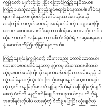
ကျွန်တော် မျက်လုံးပြူးပြီး ကြောင်ကြည့်နေမိတယ်။
ကြည့်မယ်ဆိုလည်း ကြည့်ချင်စရာဖြစ်နေတာပါ။ အိမ်နေ
ရင်း ဂါဝန်လေးကိုဝတ်ပြီး အိပ်နေတာ ဒီအတိုင်းဆို
အကြောင်း မဟုတ်ပေမယ့် အခန်းတံခါးကို ကျောပေးပြီး
ဘေးတစောင်းလေးအိပ်နေတာ ဂါဝန်လေးကလည်း တင်ပ
ဆုံလောက်ထိ လန်နေတော့ အန်တီအိခိုင်ရဲ့ အမွှေးရေးရေး
နဲ့ စောက်ဖုတ်ကြီးကိုမြင်နေရတယ်။
ကြည့်နေရင်းနဲ့ကျွန်တော့် လီးကလည်း တောင်လာတယ်။
ဘေးတစောင်းအိပ်နေတော့ နဂိုကမှ အိုးကောင်းပါတယ်
ဆိုမှစောက်ဖုတ်ကြီးကို နောက်လန်ပစ်ပြီး လာလိုးလှည့် ပါ
လို့ ခေါ်နေသလိုလိုပါပဲ။ ကြည့်နေရင်းနဲ့ တံထွေးတစ်ချပ်
ကို ကွတ်ကနဲ့ မြည်အောင် မျိုချလိုက်ရင်း ပြေးပြီးလိုးချင်
နေတဲ့ စိတ်ကို မနည်းထိန်းချုပ်ထားရတယ်ဗျာ။ ကိုယ့်ရဲ့
အဒေါ်ရင်းလိုပါပဲ လားဆိုတဲ့ စိတ်နဲ့ ပြေးပြီး လိုးချင်တဲ့