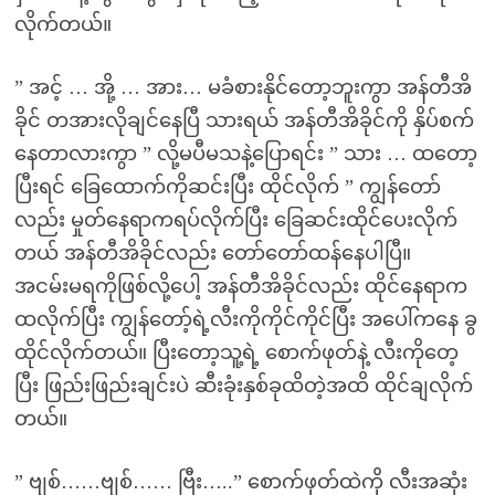
လိုက်တယ်။
” အင့် … အို့ … အား… မခံစားနိုင်တော့ဘူးကွာ အန်တီအိ
ခိုင် တအားလိုချင်နေပြီ သားရယ် အန်တီအိခိုင်ကို နှိပ်စက်
နေတာလားကွာ ” လို့မပီမသနဲ့ပြောရင်း ” သား … ထတော့
ပြီးရင် ခြေထောက်ကိုဆင်းပြီး ထိုင်လိုက် ” ကျွန်တော်
လည်း မှုတ်နေရာကရပ်လိုက်ပြီး ခြေဆင်းထိုင်ပေးလိုက်
တယ် အန်တီအိခိုင်လည်း တော်တော်ထန်နေပါပြီ။
အငမ်းမရကိုဖြစ်လို့ပေါ့ အန်တီအိခိုင်လည်း ထိုင်နေရာက
ထလိုက်ပြီး ကျွန်တော့်ရဲ့လီးကိုကိုင်ကိုင်ပြီး အပေါ်ကနေ ခွ
ထိုင်လိုက်တယ်။ ပြီးတော့သူ့ရဲ့ စောက်ဖုတ်နဲ့ လီးကိုတေ့
ပြီး ဖြည်းဖြည်းချင်းပဲ ဆီးခုံးနှစ်ခုထိတဲ့အထိ ထိုင်ချလိုက်
တယ်။
” ဗျစ်……ဗျစ်…… ဗြီး…..” စောက်ဖုတ်ထဲကို လီးအဆုံး