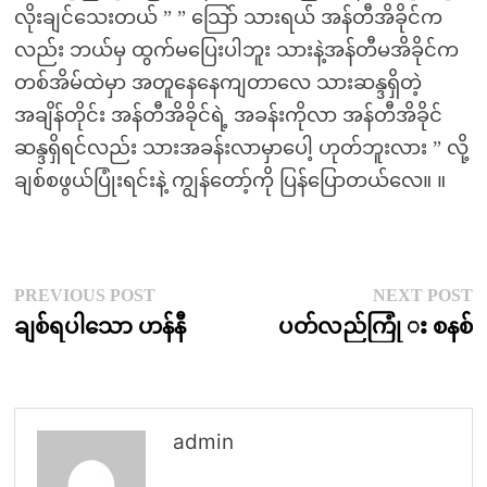
လိုးချင်သေးတယ် ” ” သြော် သားရယ် အန်တီအိခိုင်က
လည်း ဘယ်မှ ထွက်မပြေးပါဘူး သားနဲ့အန်တီမအိခိုင်က
တစ်အိမ်ထဲမှာ အတူနေနေကျတာလေ သားဆန္ဒရှိတဲ့
အချိန်တိုင်း အန်တီအိခိုင်ရဲ့ အခန်းကိုလာ အန်တီအိခိုင်
ဆန္ဒရှိရင်လည်း သားအခန်းလာမှာပေါ့ ဟုတ်ဘူးလား ” လို့
ချစ်စဖွယ်ပြုံးရင်းနဲ့ ကျွန်တော့်ကို ပြန်ပြောတယ်လေ။ ။
Post
Previous
N
PREVIOUS POST
NEXT POST
post:
p
ချစ်ရပါသော ဟန်နီ
ပတ်လည်ကြုံ း စနစ်
navigation
admin