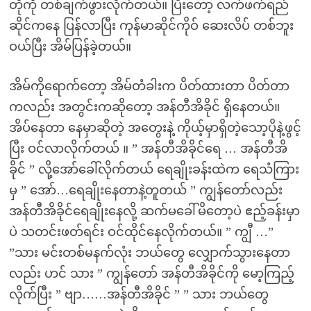
တိုကို တစ်ချက်ဖွားလိုက်တယ်။ ပြီးတော့ လက်ဖက်ရည်
ဆိုင်ကနေ ပြန်လာပြီး ကုန်မာဆိုင်ကိုဝ် ဆေးလိပ် တစ်ဘူး
ဝယ်ပြီး အိမ်ပြန်ခဲ့တယ်။
အိမ်ကိုရောက်တော့ အိမ်တံခါးက ပိတ်ထားတာ ပိတ်တာ
ကလည်း အတွင်းကဆိုတော့ အန်တီအိခိုင် ရှိနေတယ်။
အိပ်နေတာ နေမှာဆိုတဲ့ အတွေးနဲ့ ကိုယ့်မှာရှိတဲ့သော့ပိုနဲ့ဖွင့်
ပြီး ဝင်လာလိုက်တယ် ။ ” အန်တီအိခိုင်ရေ … အန်တီအိ
ခိုင် ” လို့အော်ခေါ်လိုက်တယ် ရေချိုးခန်းထဲက ရေသံကြား
မှ ” အော်…ရေချိုးနေတာနဲ့တူတယ် ” ကျွန်တော်လည်း
အန်တီအိခိုင်ရေချိုးနေလို့ ဆက်မခေါ်မိတော့ပဲ ဧည့်ခန်းမှာ
ပဲ သတင်းဖတ်ရင်း ဝင်ထိုင်နေလိုက်တယ်။ ” ကျွီ …”
”သား မင်းတစ်မနက်လုံး ဘယ်တွေ လျှောက်သွားနေတာ
လည်း ဟင် သား ” ကျွန်တော် အန်တီအိခိုင်ကို မော့ကြည့်
လိုက်ပြီး ” ဗျာ……အန်တီအိခိုင် ” ” သား ဘယ်တွေ