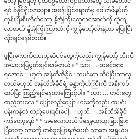
တော့ မြင်ရတဲ့ ပုထုဇဉ်ယောကျာၤးသားတွေ လီးမတောင်
ရင် ခံနိုင်ရိုးလားဗျာ။ အခန်းပြင်ရောက်မှ ဒေါက်ဖိနပ်ကို
ကုန်းပြီးစီးလိုက်တော့ နို့အုံကြီးတွေကအောက်ကို တွဲကျ
လာတယ် နို့အုံကြီးကြားထဲကို ကျွန်တော့်လီးနဲ့တာ ပြေးပြီး
လိုးချင်နေမိတယ်။
ဖွပြီးကောက်ထားတဲ့ဆံပင်တွေကိုလည်း ကျွန်တော့် လီးကို
အယားပြေပွတ်ချင်နေမိတယ် ။ ” သား … ထမင်းစား
ရအောင်” “ဟုတ် အန်တီအိခိုင်” ထမင်းက သိပ်ပြီးဆာလှ
တယ်မဟုတ် အန်တီအိခိုင်ရဲ့ ခန္ဓာကိုယ်ကြီးကို အနီးကပ်
ထပ်ပြီး ကြည့်ချင်နေတာကြောင့်ပါ။ ” သား … ဟင်းတွေ
ထည့်စားလေ ” ပြောလည်းပြော ဟင်းကိုလည်း ထမင်း
ပန်းကန်ထဲ ထည့်ပေးရင်းပေါ့။ ” ဟုတ် … အန်တီအိခိုင်
ကန်တော့နော် ” ” အမလေးဟယ် ဒီနေ့မှထူးထူးခြားခြား
ပြီးတော့ သားကို တစ်ခုပြောရအုံးမယ် သားက အရွယ်မ