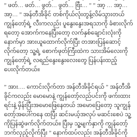
” ဖတ်… ဖတ်… ဖွတ်… ဖွတ်… ဗြီး… ” ” အာ့ … အာ့…
အာ့… ” အန်တီအိခိုင် တစ်ကိုယ်လုံးတွန့်လိမ်သွားတယ်
ကျွန်တော့်ရဲ့ လီးကလည်း ပူနွေးနွေးအရသာကို ခံစားလိုက်
ရတော့ အောက်ကနေပြီးတော့ လက်နှစ်ချောင်းလုံးကို
နောက်မှာ အားယူထောက်လိုက်ပြီး တအားပြန်ဆောင့်
လိုက်တော့ သူ့ရဲ့ စောက်ဖုတ်ကြီးထဲက သားအိမ်လေးကို
ကျွန်တော့်ရဲ့ လရည်နွေးနွေးလေးတွေ ပြန်ပန်းထည့်
ပေးလိုက်တယ်။
” အား…. ကောင်းလိုက်တာ အန်တီအိခိုင်ရယ် ” အန်တီအိ
ခိုင်ကလည်း မောမောနဲ့ ကျွန်တော့်လည်ပင်းကို ဖက်းထား
ရင်းနဲ့ မှိန်းပြီးအမောဖြေနေတယ် အမောပြေတော့ သူကျွန်
တော့်အပေါ်ကနေ ထပြီး ဆင်းမယ့်အလုပ် မဆင်းစေပဲ သူ့
ကိုပြန်ဆွဲဖက်လိုက်တယ်။ ပြီးမှ သူ့မျက်နှာကို ကျွန်တော့်
ဘက်လှည့်လိုက်ပြီး ” နောက်ထပ်လည်း အန်တီအိခိုင်ကို