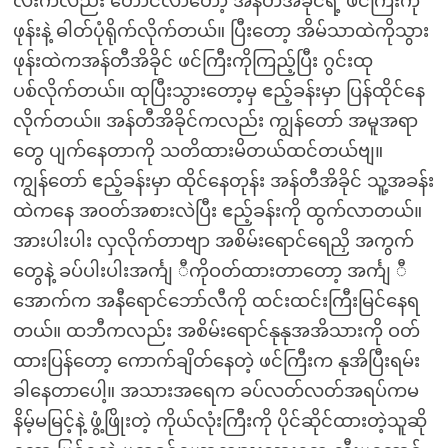
လီးကလည်း တောင်လာတော့ အန်တီအိခိုင်ရဲ့ ဖင်ကြီးကို
ဖုန်းနဲ့ ဓါတ်ပုံရိုက်လိုက်တယ်။ ပြီးတော့ အိမ်သာထဲကိုသွား
ဖုန်းထဲကအန်တီအိခိုင် ဖင်ကြီးကိုကြည့်ပြီး ဂွင်းထု
ပစ်လိုက်တယ်။ ထုပြီးသွားတော့မှ ဧည့်ခန်းမှာ ပြန်ထိုင်နေ
လိုက်တယ်။ အန်တီအိခိုင်ကလည်း ကျွန်တော် အမူအရာ
တွေ ပျက်နေတာကို သတိထားမိတယ်ထင်တယ်ဗျ။
ကျွန်တော် ဧည့်ခန်းမှာ ထိုင်နေတုန်း အန်တီအိခိုင် သူ့အခန်း
ထဲကနေ အဝတ်အစားလဲပြီး ဧည့်ခန်းကို ထွက်လာတယ်။
အားပါးပါး လှလိုက်တာဗျာ အစိမ်းရောင်ရေညှိ အကွက်
တွေနဲ့ ခပ်ပါးပါးအင်္ကျ ီကိုဝတ်ထားတာတော့ အင်္ကျ ီ
အောက်က အနီရောင်ဘော်လီကို ထင်းထင်းကြီးမြင်နေရ
တယ်။ ထဘီကလည်း အစိမ်းရောင်နုနုအအိသားကို ဝတ်
ထားပြန်တော့ ကောက်ချိတ်နေတဲ့ ဖင်ကြီးက နုအိပြီးရမ်း
ခါနေတာပေါ့။ အသားအရေက ခပ်လတ်လတ်အရပ်ကမ
နိမ့်မမြင့်နဲ့ ဖွံ့ဖြိုးတဲ့ ကိုယ်လုံးကြီးကို ပိုင်ဆိုင်ထားတဲ့သူဆို