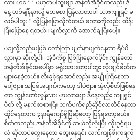
လား ဟင် ” ” မဟုတ်ပါဘူးဗျာ အန်တီအိခိုင်ကလည်း ဒီ
နေ့ တစ်ချိန်နားလို့ စောစော ပြန်လာတာပါ သားကျူရှင် မ
လစ်ပါဘူး ” လို့ပြန်ပြောလိုက်တယ် စကားကိုလည်း ထိန်း
ပြီးပြောနေ ရတယ်။ မျက်လွှာကို အောက်ချပြီးပေါ့။
မချလို့လည်းမဖြစ် တော်ကြာ မျက်နာပျက်နေတာ ရိပ်မိ
သွားမှာ ဆိုးလို့ပါ။ အဲ့ဒီကိစ္စ ဖြစ်ပြီးနောက်ပိုင်း ကျွန်တော်
အန်တီအိခိုင်အပေါ်မှာ မရိုးသားတော့ပါဘူး လိုးချင်စိတ်က
များနေခဲ့တယ်။ လိုးခွင့်ရအောင်လည်း အမျိုးကြံနေတာ
ပေါ့ဗျာ။ အဖြစ်အပျက်ကတော့ ဒါပဲဗျာ။ အဲ့လိုစိတ်ဖြစ်နေ
တာ ကျွန်တော်လွန်လား မှားလားဗျာ ဒီနေ့လည်း ကျူရှင်
ပိတ် လို့ မနက်စာစားပြီး လက်ဖက်ရည်ဆိုင်လာထိုင်နေတာ
ထိုင်နေတာက ၃နာရီကျော်ရှိပြီဆိုတော့ ပြန်ရတော့မယ်။
စိတ်ကလည်း အန်တီအိခိုင်ကို ဘယ်လိုလုံးပြီး လိုးခွင့်ရမ
လဲ ဆိုတာပဲတွေးနေတာ တွေးနေရင်း လက်ကျန်စီးကရက်