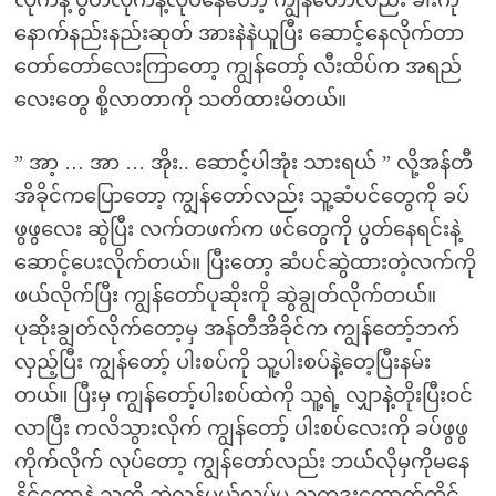
လိုက်နဲ့ ပွတ်လိုက်နဲ့လုပ်နေတော့ ကျွန်တော်လည်း ခါးကို
နောက်နည်းနည်းဆုတ် အားနဲနဲယူပြီး ဆောင့်နေလိုက်တာ
တော်တော်လေးကြာတော့ ကျွန်တော့် လီးထိပ်က အရည်
လေးတွေ စို့လာတာကို သတိထားမိတယ်။
” အာ့ … အာ … အိုး.. ဆောင့်ပါအုံး သားရယ် ” လို့အန်တီ
အိခိုင်ကပြောတော့ ကျွန်တော်လည်း သူ့ဆံပင်တွေကို ခပ်
ဖွဖွလေး ဆွဲပြီး လက်တဖက်က ဖင်တွေကို ပွတ်နေရင်းနဲ့
ဆောင့်ပေးလိုက်တယ်။ ပြီးတော့ ဆံပင်ဆွဲထားတဲ့လက်ကို
ဖယ်လိုက်ပြီး ကျွန်တော်ပုဆိုးကို ဆွဲချွတ်လိုက်တယ်။
ပုဆိုးချွတ်လိုက်တော့မှ အန်တီအိခိုင်က ကျွန်တော့်ဘက်
လှည့်ပြီး ကျွန်တော့် ပါးစပ်ကို သူ့ပါးစပ်နဲ့တေ့ပြီးနမ်း
တယ်။ ပြီးမှ ကျွန်တော့်ပါးစပ်ထဲကို သူ့ရဲ့ လျှာနဲ့တိုးပြီးဝင်
လာပြီး ကလိသွားလိုက် ကျွန်တော့် ပါးစပ်လေးကို ခပ်ဖွဖွ
ကိုက်လိုက် လုပ်တော့ ကျွန်တော်လည်း ဘယ်လိုမှကိုမနေ
နိုင်တော့နဲ့ သူ့ကို ဆွဲလှန်မယ်လုပ်မှ သူကဒူးထောက်ထိုင်