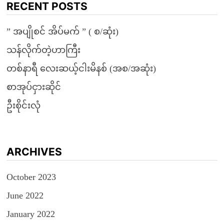
RECENT POSTS
” အပျိုစင် အိပ်မက် ” ( စ/ဆုံး)
သန်လိုက်တဲ့ဟာကြီး
တစ်နာရီ လေးဆယ့်ငါးမိနစ် (အစ/အဆုံး)
စာအုပ်ငှားဆိုင်
ဦးစိုင်းလုံ
ARCHIVES
October 2023
June 2022
January 2022