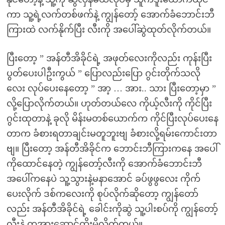
ကာ သူ့ရဲ့လက်တစ်ဖက်နဲ့ ကျွန်တော့် အောက်ခံဘောင်းဘီ
ကြားထဲ လက်နိုက်ပြီး လီးကို အပေါ်ဆွဲထုတ်လိုက်တယ်။
ပြီးတော့ ” အန်တီအိခိုင်ရဲ့ အဖုတ်လေးကိုလည်း ကုန်းပြီး
ပွတ်ပေးပါဦးကွယ် ” ပြောလည်းပြော ဂွင်းတိုက်သလို
လေး လုပ်ပေးနေတော့ ” အာ့ … အား.. သား ပြီးတော့မှာ ”
လို့ပြောလိုက်တယ်။ ဟုတ်တယ်လေ ကိုယ့်လီးကို ကိုင်ပြီး
ဂွင်းထုတာနဲ့ ခုလို မိန်းမတစ်ယောက်က ကိုင်ပြီးလုပ်ပေးနေ
တာက ခံစားရတာချင်းမတူဘူးဗျ ခံစားလို့ရမ်းကောင်းတာ
ဗျ။ ပြီးတော့ အန်တီအိခိုင်က ဘောင်းဘီကြားကနေ အပေါ်
ကိုထောင်နေတဲ့ ကျွန်တော့်လီးကို အောက်ခံဘောင်းဘီ
အပေါ်ကနေပဲ သူ့သွားနဲ့မနာအောင် ခပ်ဖွဖွလေး ကိုက်
ပေးလိုက် ဒစ်ကလေးကို စုပ်လိုက်ဆိုတော့ ကျွန်တော်
လည်း အန်တီအိခိုင်ရဲ့ ခေါင်းကိုဆွဲ သူ့ပါးစပ်ကို ကျွန်တော့်
လီးနဲ့ တအားဆောင့်ထိုးမိလိုက်တယ်။