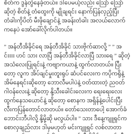
စိတ်က ဒွန်တွဲနေခဲ့တယ်။ ဒါပေမယ့်လည်း သြော် သြော်
ဆိုတဲ့ စိတ်နဲ့ တံထွေးကို မျိုချရင်း နောက်ပြန်လှည့်ပြီး
တံခါးကိုပိတ် မီးဖိုချောင်နဲ့ အခန်းတံခါး အလယ်လောက်
ကနေပဲ အော်ခေါ်လိုက်ပါတယ်။
” အန်တီအိခိုင်ရေ အန်တီအိခိုင် သားဗိုက်ဆာလို့ ” ” အ
င်းးးး ဟင် သား လာပြီ အန်တီအိခိုင်လာပြီ သားရေ ” ဆိုတဲ့
အသံလေးပြုရင်းနဲ့ ကဗျာကယာနဲ့ ထွက်လာတယ်။ ပြီး
တော့ လူက အိပ်ချင်မှုးတူးရုပ် ဆံပင်လေးက ကပိုကရိုနဲ့
အိမ်နေရင်းဆိုတော့ ဘောလီမပါပဲနဲ့ ဝတ်ထားတဲ့ ညဝတ်
ဂါဝန်လေးနဲ့ ဆိုတော့ နို့သီးခေါင်းလေးက ရေးရေးလေး
ထွက်နေသယောင်နဲ့ ဆိုတော့ စောနက အရှိန်နဲ့ပေါင်းပြီး
လီးကပြန်တောင်လာတယ်။ တော်သေးတာပေါ့ အောက်ခံ
ဘောင်းဘီပါလို့ နို့မို့ဆို မလွယ်ပါ။ ” သား ဒီနေ့ကျူရှင်က
စောလှချည်လား ဒါမှမဟုတ် မင်းကျူရှင် လစ်လာတာ