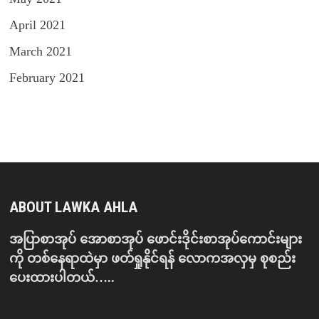
April 2021
March 2021
February 2021
ABOUT LAWKA AHLA
အပြာစာအုပ် အောစာအုပ် ဖောင်းဒိုင်းစာအုပ်ကောင်းများ
ကို တစ်နေရာထဲမှာ ဖတ်ရှုနိုင်ရန် လောကအလှမှ စုစည်း
ပေးထားပါတယ်…..