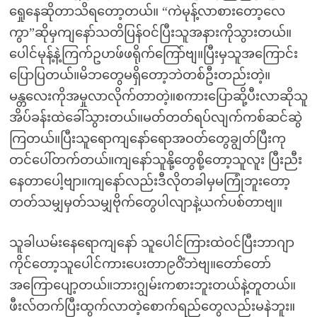
ရှေုနေဆိုတာသိရတော့တယ်။ “ကဲမုန့်လာစားတော့လေ
ကွာ”ဆိုမှကျနော်သတိပြန်ဝင်ပြီးသူအနားကိုသွားတယ်။
ပေါင်မုန့်နဲ့ကြက်ဥဟဖ်ဖရိုက်ကြော်ဗျ။ပြီးမှသူအကြောင်း
ပြောပြတယ်။မိဘတွေမရှိတော့ဘဲတစ်ဦးတည်းတဲ့။
မန္တလေးကိုအမှုလာလိုက်တာတဲ့။စကားပြောဆို့ပီးလာဆိုသူ
အိပ်ခန်းထဲခေါ်သွားတယ်။မတ်တတ်ရပ်လျက်ကစ်ဆင်ဆွဲ
ကြတယ်။ပြီးသူရောကျနော်ရောအဝတ်တွေချွတ်ပြီးကု
တင်ပေါ်တက်တယ်။ကျနော်သူနို့တွေစို့တော့သူလူး ပြီးညီး
နေတာပေါ့ဗျာ။ကျနော်လည်းဒီလိုတခါမှမကြုံဘူးတော့
တတ်သမျှမှတ်သမျှဗိုက်တွေပါလျာနဲ့ယက်ပစ်တာဗျ။
သူခါယမ်းနေရောကျနော် သူပေါင်ကြားထဲဝင်ပြီးဘာဂျာ
ကိုင်တော့သူပေါင်ကားပေးတာ၉ဝိံဘဲဗျ။တော်တော်
အကြောပျော့တယ်။ဘားဂျွမ်းကစားဘူးတယ်နဲ့တူတယ်။
ဖီးလ်တက်ပြီးထွက်လာတဲ့စောက်ရည်တွေလည်းမနဲဘူး။