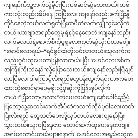
ကျနော်ကိုသူ့ဘက်လှဲ့ခိုင်းပြီးကစ်ဆင်ဆွဲသေးတယ်။တစ်
ကားလုံးလည်းအိပ်နေ ကြပြီလေ။ကျနော်လည်းဖက်ပြီးနို့
ကိုင်နေတဲ့ဘယ်လက်ရုတ်ပြီးထမီထဲလက်လျှိုသွင်းလိုက်
တယ်။ဟာဗျာအရည်တွေမှရွှဲနင့်နေရောဘဲ။ကျနော်လည်း
လက်ခလယ်နဲ့စောက်စိကိုဖွဖွလေးကုတ်ဆွဲလိုက်တာပေါ့။
“မောင်လေးရယ်–“ရင်ခွင်ထဲတိုးဝင်လာတယ်။သူလက်က
လည်းဂွင်းထုပေးတာမြန်လာတယ်။ပြီး”မောင်လေးဒစ်က–
အကြီးကြီးဘဲနော်”လို့ပြောသေးတယ်။ကျနော်လည်းပြီချင်
လာပြီလေ။ဒါကြောင့်လီးရည်တွေပန်းထွက်ရင်ကားကပေး
ထားတဲ့စောင်မှာပေမှစိုးလို့ပုဆိုးကိုပြန်အုပ်လိုက်
တယ်။”ပြီးတော့မှာလား”တဲ့မေးတယ်။ကျနော်ခေါင်းညိမ့်
ပြတော့သူ့ဆလင်းဘက်အိပ်ထဲကလက်ကိုင်ပုဝါလေးထုတ်
ပြီးလီးရည် တွေသုတ်ပေးဘို့လုပ်တယ်လေ။ကျနော်ပြီး
သွားတယ်။သူကပြီနေတာ တောင်ဆက်ထုပေးနေတာဗျ။
အရမ်းကောင်းတယ်ဗျာ။နောက်”မောင်လေးအရည်တွေက