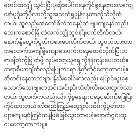
စောင်ထဲလျှို သွင်းပြီးပုဆိုးပေါ်ကနေကိုင်စွနေတာလေ။ကျ
နော်ပုခုံးကိုမှီလာလို့သူအသက်ရှုမြန်နေတာကိုသိလိုက်
တယ်။သူလည်းအတော်စိတ်ထနေပုံဘဲ ဗျ။ကျနော်လည်း
ဘေးကစောင်ခြုံထဲလက်လျှိုသွင်းပြီးဖက်လိုက်တယ်။
နောက်နို့တွေကိုပွတ်ကစားပေးလိုက်တယ်။သူဝတ်ထားတာ
ဘလောက်အကျီမို့ကျောအောက်ကနေမတင်လိုက်ပြီးဘ
ရာချိတ်ကိုဖြုတ်ဖို့ လုပ်တော့သူရှေ့ကိုနဲနဲကုန်းပေးတယ်။
ဘရာစီယာချိတ်လည်းပြုတ်ရော နို့ကိုကိုင်တော့တာပေါ့။
အိုတင်းနေတာဘဲဗျာ။နို့သီးခေါင်းကလည်း ပြောင်းဖူးစေ့
လောက်လေးဗျ။တအင်းအင်းညီးသံတိုးတိုးလေးထွက်လာ
တယ်။သူလက်ကလည်းလီးကိုစွနေရာကနေပုဆိုးကိုဖြေပြီး
ကိုင်ထားတယ်။လီးရည်ကြည်တွေနဲ့လီးထိပ်ကိုပွတ်တာ
ဗျာ။ကျနော်ကြင်ကနဲဖြစ်ဖြစ်သွာတာပေါ့။နောက်ဂွင်းထု
ပေးတော့တာဘဲဗျ။