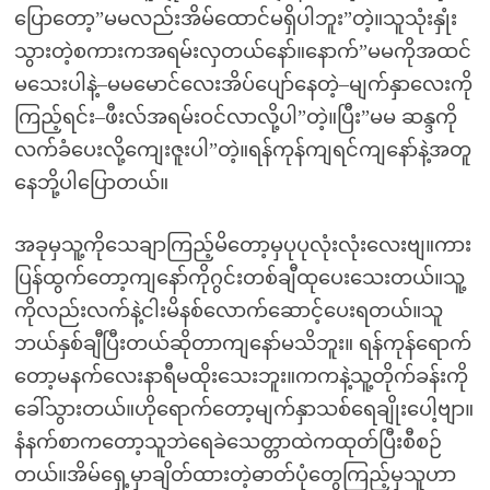
ပြောတော့”မမလည်းအိမ်ထောင်မရှိပါဘူး”တဲ့။သူသုံးနှုံး
သွားတဲ့စကားကအရမ်းလှတယ်နော်။နောက်”မမကိုအထင်
မသေးပါနဲ့–မမမောင်လေးအိပ်ပျော်နေတဲ့–မျက်နှာလေးကို
ကြည့်ရင်း–ဖီးလ်အရမ်းဝင်လာလို့ပါ”တဲ့။ပြီး”မမ ဆန္ဒကို
လက်ခံပေးလို့ကျေးဇူးပါ”တဲ့။ရန်ကုန်ကျရင်ကျနော်နဲ့အတူ
နေဘို့ပါပြောတယ်။
အခုမှသူ့ကိုသေချာကြည့်မိတော့မှပုပုလုံးလုံးလေးဗျ။ကား
ပြန်ထွက်တော့ကျနော်ကိုဂွင်းတစ်ချီထုပေးသေးတယ်။သူ့
ကိုလည်းလက်နဲ့ငါးမိနစ်လောက်ဆောင့်ပေးရတယ်။သူ
ဘယ်နှစ်ချီပြီးတယ်ဆိုတာကျနော်မသိဘူး။ ရန်ကုန်ရောက်
တော့မနက်လေးနာရီမထိုးသေးဘူး။ကကနဲ့သူ့တိုက်ခန်းကို
ခေါ်သွားတယ်။ဟိုရောက်တော့မျက်နှာသစ်ရေချိုးပေါ့ဗျာ။
နံနက်စာကတော့သူဘဲရေခဲသေတ္တာထဲကထုတ်ပြီးစီစဉ်
တယ်။အိမ်ရှေ့မှာချိတ်ထားတဲ့ဓာတ်ပုံတွေကြည့်မှသူဟာ