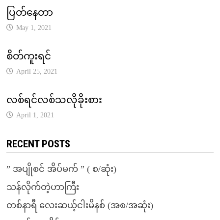
ပြတ်နေတာ
May 1, 2021
စိတ်ကူးရင်
April 25, 2021
လစ်ရင်လစ်သလိုခိုးစား
April 1, 2021
RECENT POSTS
” အပျိုစင် အိပ်မက် ” ( စ/ဆုံး)
သန်လိုက်တဲ့ဟာကြီး
တစ်နာရီ လေးဆယ့်ငါးမိနစ် (အစ/အဆုံး)