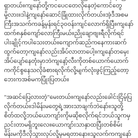
ရှာတယ်။ကျနော်တို့ကငပေငတေလိုနေတဲ့ကောင်တွေ
မို့လား။ဒါနဲ့ကျနော်ဆောင်ခြုံထားလိုက်တယ်။အဲ့ဒီအစမ
ကြီးအသက်ကခန့်မှန်းရင်၃၀ဝန်းကျင်လောက်ရှိပြီ။ကျနော်
ထက်၈နှစ်ကျော်လောကြီးမယ်။ညိုချောဗျ။ရီလိုက်ရင်
ပါးချိုင့်ကပါသေးတယ်။ကျောက်ဆည်ကနေကားဆက်
ထွက်တော့ကျနော်လည်းအိပ်လာတာပေါ့။ကျနော်တမှေး
အိပ်ပျော်နေတုံးမှာဘဲကျနော့်လီးကိုတစ်ယောက်ယောက်
ကကိုင်စွနေသလိုခံစားရလိုက်လို့မျက်လုံးဖွင့်ကြည့်တော့
ဘေးကအစ်မကပြုံးပြတယ်။
”အဆင်ပြေလားတဲ့”မေးတယ်။ကျနော်လည်းခေါင်းငြိမ့်ပြ
လိုက်တယ်။ဒါမိန်းမတွေရဲ့အားသာချက်ဘဲနော်။သူတို့
စိတ်ထလို့ဘယ်ယောကျာ်းကိုမဆိုစလိုက်ရင်ဘယ်သူကမှ
ညင်းတာမရှိဘူးလေ။ယောကျာ်းသာနှာထပြီးတစ်စိမ်း
မိန်းမကိုဒီလိုသွားလုပ်လို့မှမရတာနော။သူလက်ကကျနော်