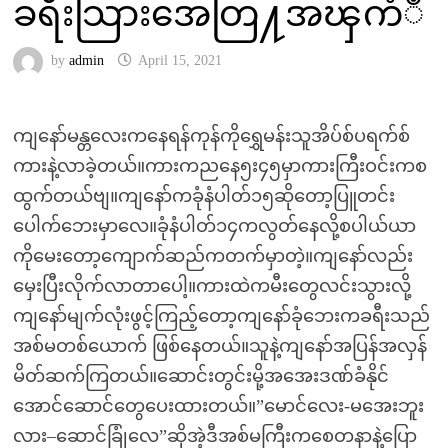
ခရီးသြားအေတြ႔အၾကံဳ
by
admin
April 15, 2021
ကျနော်မန္တလေးကနေရန်ကုန်ကိုရွှေမန်းသူအိပ်စ်ပရက်စ်
ကားနဲ့လာခဲ့တယ်။ကားကညနေ၅း၄၅မှာကားကြီးဝင်းကစ
ထွက်တယ်ဗျ။ကျနော်ကခုံနံပါတ်၁၅ဆိုတော့ပြူတင်း
ပေါက်ဘေးမှာလေ။ခုံနံပါတ်၁၄ကလွတ်နေလို့စပါယ်ယာ
ကိုမေးတော့ကျောက်ဆည်ကတက်မှာတဲ့။ကျနော်လည်း
မှေးပြီးလိုက်လာတာပေါ့။ကားထဲကမီးတွေလင်းသွားလို့
ကျနော်မျက်လုံးဖွင့်ကြည့်တော့ကျနော်ခုံဘေးကခရီးသည်
အစ်မတစ်ယောက် ဖြစ်နေတယ်။သူနဲ့ကျနော်အပြန်အလှန်
မိတ်ဆက်ကြတယ်။ဆောင်းတွင်းမို့အအေးဒဏ်ခံနိုင်
အောင်ဆောင်တွေပေးထားတယ်။”မောင်လေး-မအေးဘူး
လား–ဆောင်ခြုံလေ”ဆိုအဲ့ဒီအစ်မကြီးကစေတနာနဲ့ပြော