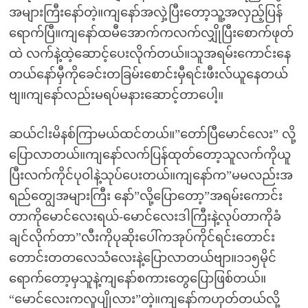
အများကြီးနော်တဲ့။ကျနော်အလှဲ့ပြီးတော့သူ့အလှည့်ပြန်
ရောက်ပြီ။ကျနော်ထမီအောက်ကလက်လျှိုပြီးစောက်ဖုတ်
ထဲ လက်နဲ့ထဲ့ဆောင့်ပေးလိုက်တယ်။သူအရမ်းကောင်းနေ
တယ်နော်မှီကိုခေင်းတခြမ်းစောင်းမှီရင်းဖီးလ်ယူနေတယ်
ဗျ။ကျနော်လည်းမရပ်မနားဆောင့်တာပေါ့။
ဆယ်ငါးမိနစ်ကြာမယ်ထင်တယ်။”တော်ပြီမောင်လေး” လို့
ပြောလာတယ်။ကျနော်လက်ပြန်ထုတ်တော့သူလက်ကိုယူ
ပြီးလက်ကိုင်ပုဝါနဲ့သုပ်ပေးတယ်။ကျနော်က”မမလည်းအ
ရည်တျွေအများကြီး နော်”လို့ပြောတော့”အရမ်းကောင်း
တာကိုမောင်လေးရယ်-မောင်လေးဒါကြီးနဲ့လုပ်တာကိုခံ
ချင်လိုက်တာ”လီးကိုပုဆိုးပေါ်ကအုပ်ကိုင်ရင်းတောင်း
တောင်းတတလေသံလေးနဲ့ပြောလာတယ်ဗျာ။၁၁၅မိုင်
ရောက်တော့မှသူနဲ့ကျနော်စကားတွေပြောဖြစ်တယ်။
“မောင်လေးကလူပျိုလား”တဲ့။ကျနော်ကဟုတ်တယ်လို့