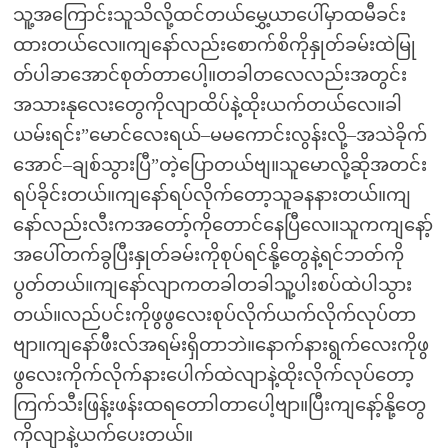
သူ့အကြောင်းသူသိလို့ထင်တယ်မွှေ့ယာပေါ်မှာထမီခင်း
ထားတယ်လေ။ကျနော်လည်းစောက်စိကိုနှုတ်ခမ်းထဲမြု
တ်ပါခာအောင်စုတ်တာပေါ့။တခါတလေလည်းအတွင်း
အသားနုလေးတွေကိုလျာထိပ်နဲ့ထိုးယက်တယ်လေ။ခါ
ယမ်းရင်း”မောင်လေးရယ်–မမကောင်းလွန်းလို့–အသဲခိုက်
အောင်–ချစ်သွားပြီ”တဲ့ပြောတယ်ဗျ။သူမောလို့ဆိုအတင်း
ရပ်ခိုင်းတယ်။ကျနော်ရပ်လိုက်တော့သူခနနားတယ်။ကျ
နော်လည်းလီးကအတော့်ကိုတောင်နေပြီလေ။သူကကျနော့်
အပေါ်တက်ခွပြီးနှုတ်ခမ်းကိုစုပ်ရင်နို့တွေနဲ့ရင်ဘတ်ကို
ပွတ်တယ်။ကျနော်လျာကတခါတခါသူ့ပါးစပ်ထဲပါသွား
တယ်။လည်ပင်းကိုဖွဖွလေးစုပ်လိုက်ယက်လိုက်လုပ်တာ
ဗျာ။ကျနော်ဖီးလ်အရမ်းရှိတာဘဲ။နောက်နားရွက်လေးကိုဖွ
ဖွလေးကိုက်လိုက်နားပေါက်ထဲလျာနဲ့ထိုးလိုက်လုပ်တော့
ကြက်သီးဖြန့်းဖန်းထရတောါတာပေါ့ဗျာ။ပြီးကျနော့်နို့တွေ
ကိုလျာနဲ့ယက်ပေးတယ်။