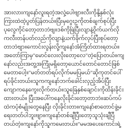
အားလားကျနော်လူးရတဲ့အလှဲ့ပေါဗျာ။လီးကိုနို့နှစ်လုံး
ကြားထဲထဲ့ပွတ်ပြန်တယ်။ပြီးမှဂွေးဥကိုတစ်ချက်စုပ်ပြီး
ပုလွေကိုင်တော့တာဘဲဗျ။ဒစ်ကိုဖြဲပြီးလျာနဲ့ဝိုက်ယက်လို
ကလီးတန်ပတ်လည်ကိုလျာနဲ့ယက်ခိုက်လုပ်ပြီးစုပ်တော့
တာဘဲဗျာ။ကောင်းလွန်းလို့ကျနော်အံကြိတ်ထားရတယ်။
အတော်ကြာမှ”မောင်လေးလိုးတော့လေ”တဲ့ပြောတယ်။ကျ
နော်လည်းအတွ့အကြုံမရှိတော့ယောင်တောင်တောင်ဖြစ်
မေတာပေါ့။”မတ်တတ်ရပ်လိုက်မမပြမယ်”ဆိုကုတင်ပေါ်
ရပ်ခိုင်းတယ်။သူကကျနော်ဘက်ခေါင်းလှည့်အိပ်ပြီး
ကျောကနေကွေးလိုက်တယ်။သူခြေနှစ်ချောင်းကိုထိန်းခိုင်း
ထားတယ်။ ပြီးအပေါ်ကနေလိုးခိုင်းတော့တာဘဲ။ဆပ်ကပ်
ထဲကပုံစံမျိုးတွေနေပြီး လိုးခိုင်းတာ။ကျနော်စာတောင်ဖွဲ့မ
ရေးတတ်ပါဘူးဗျာ။ကျနော်တစ်ချီပြီးတော့သူသုံးချီပြီ
တယ်တဲ့။ကျနော်ကိုသူကမေးတယ်။”မမအပေးကောင်းရဲ့