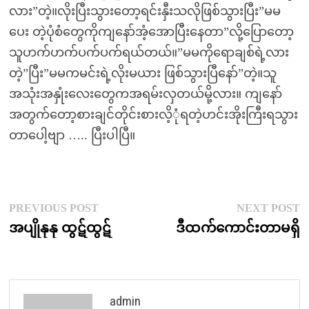
လား”တဲ့။လိုးပြီးသွားတော့ရင်းနှီးသလိုဖြစ်သွားပြီး”မမ
ပေး တဲ့ပုံစံတွေကိုကျနော်အံ့အောပြီးနေတာ”လို့ပြောတော့
သူဟက်ဟက်ပက်ပက်ရယ်တယ်။”မမကိုရောချစ်ရဲ့လား
တဲ့”ပြီး”မမကမင်းရဲ့လိုးမယား ဖြစ်သွားပြီနော်”တဲ့။သူ
အသုံးအနှုံးလေးတွေကအရမ်းလှတယ်မို့လား။ ကျနော်
အတွက်တော့စားချင်တိုင်းစားလိ့ုံရတဲ့ဟင်းအိုးကြီးရသွား
တာပေါ့ဗျာ ….. ပြီးပါပြီ။
Post
Previous
N
PREVIOUS POST
NEXT POST
post:
p
အပျိုနုနု ထွဋ်ထွဋ်
ဒီထက်ကောင်းတာမရှိ
navigation
admin