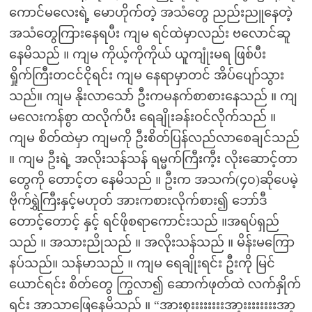
ကောင်မလေး‌ရဲ့ မောဟိုက်တဲ့ အသံတွေ ညည်းညူနေတဲ့
အသံတွေကြားနေရပီး ကျမ ရင်ထဲမှာလည်း ဗလောင်ဆူ
နေမိသည် ။ ကျမ ကိုယ့်ကိုကိုယ် ယူကျုံးမရ ဖြစ်ပီး
ရှိုက်ကြီးတငင်ငိုရင်း ကျမ‌ နေရာမှာတင် အိပ်ပျော်သွား
သည်။ ကျမ နိုးလာသော် ဦးကမနက်စာစားနေသည် ။ ကျ
မလေးကန်စွာ ထလိုက်ပီး ရေချိုးခန်းဝင်လိုက်သည် ။
ကျမ စိတ်ထဲမှာ ကျမကို ဦးစိတ်ပြန်လည်လာစေချင်သည်
။ ကျမ ဦးရဲ့ အလိုးသန်သန် ရမ္မက်ကြီးကီ့း လိုးဆောင့်တာ
တွေကို တောင့်တ နေမိသည် ။ ဦးက အသက်(၄၀)ဆိုပေမဲ့
ဗိုက်ရွှဲကြီးနှင့်မဟုတ် အားကစားလိုက်စား၍ ဘော်ဒီ
တောင့်တောင့် နှင့် ရင်ဖိုစရာကောင်းသည် ။အရပ်ရှည်
သည် ။ အသားညိုသည် ။ အလိုးသန်သည် ။ မိန်းမကြော
နပ်သည်။ သန်မာသည် ။ ကျမ ရေချိုးရင်း ဦးကို မြင်
ယောင်ရင်း စိတ်တွေ ကြွလာ၍ ဆောက်‌ဖုတ်ထဲ လက်နှိုက်
ရင်း အာသာဖြေနေမိသည် ။ “အားစှးးးးးးးးအာ့းးးးးးးးအာ့