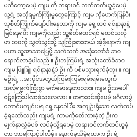
မသိတော့ပေမဲ့ ကျမ ကို တရားဝင် လက်ထက်ယူခဲ့ပေမဲ့
သူ့ရဲ့ အလိုရမ္မက်ကြီးမှုတွေကြောင့် ကျမ ကိုဖောက်ပြန်ပီး
သူစိတ်ကြိုက်ပျော်ပါးနေတာကို ကျမ ရှေ့တင် ရင်နာနာနဲ့
မြင်နေရပီး ကျမကိုလည်း သူ့စိတ်မထင်ရင် မထင်သလို
ဖာ ဘဝကို သွတ်သွင်းဖို့ သူကြိုးစားတယ် အဲ့ဒီ့နောက် ကျ
မဟာ သူအာသာပြေဖို့ သက်သက် အသုံးတော်ခံ ဘဝ
ရောက်လာခဲ့ပါသည် ။ ဦးဘကြမ်းရဲ့ အသုံးတော်ခံဘဝ
ကျမ ဖြူဖြူ ရင်နာနာနဲ့ပဲ ဦး ကို ပစ်မသွားရက်ခဲ့ဘူး ။ ကျ
မဦးရဲ့…အကိုင်အတွယ်ကြမ်းကြမ်းရမ်းရမ်းတွေကို
အလိုရမ္မက်ကြီးစွာ မက်မောနေတာလား။ ကျမ ဦးအပေါ်
ဝဋ်ကြွေးပါလာခဲ့သလေလား ။ တရားဝင်ဆိုပေမဲ့ မင်္ဂလာပွဲ
တောင်မကျင်းပရ ရှေ့နေခေါ်ပီး အကျဉ်းရုံးသာ လက်ထပ်
ခဲ့ရသော်လည်း ကျမရဲ့ ကာမကိုစော်ကားခဲ့တဲ့ ဦးက
မျက်နှာလွှဲခဲပစ် လုပ်ခဲ့လို့ရပေမဲ့ တရားဝင်လက်ထပ်ယူခဲ့
တာ ဘာကြောင့်ပါလိမ့်။ နောက်မှသိခဲ့ရတာက ဦး ရဲ့