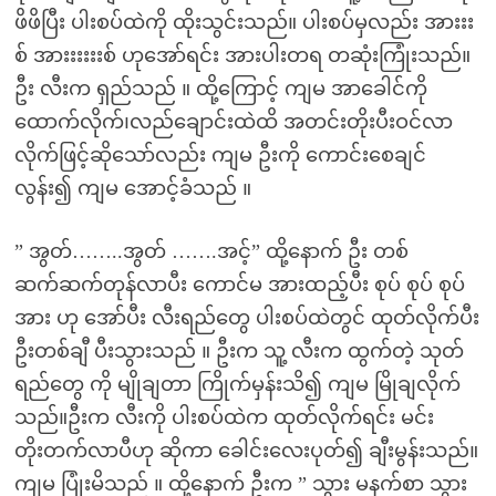
ဖိဖိပြီး ပါးစပ်ထဲကို ထိုးသွင်းသည်။ ပါးစပ်မှလည်း အားးး
စ် အားးးးးးစ် ဟုအော်ရင်း အားပါးတရ တဆုံးကြုံးသည်။
ဦး လီးက ရှည်သည် ။ ထို့ကြောင့် ကျမ အာခေါင်ကို
ထောက်လိုက်၊လည်ချောင်းထဲထိ အတင်းတိုးပီးဝင်လာ
လိုက်ဖြင့်ဆိုသော်လည်း ကျမ ဦးကို ကောင်းစေချင်
လွန်း၍ ကျမ အောင့်ခံသည် ။
” အွတ်……..အွတ် …….အင့်” ထို့နောက် ဦး တစ်
ဆက်ဆက်တုန်လာပီး ကောင်မ အားထည့်ပီး စုပ် စုပ် စုပ်
အား ဟု အော်ပီး လီးရည်တွေ ပါးစပ်ထဲတွင် ထုတ်လိုက်ပီး
ဦးတစ်ချီ ပီးသွားသည် ။ ဦးက သူ့ လီးက ထွက်တဲ့ သုတ်
ရည်တွေ ကို မျိုချတာ ကြိုက်မှန်းသိ၍ ကျမ မြိုချလိုက်
သည်။ဦးက လီးကို ပါးစပ်ထဲက ထုတ်လိုက်ရင်း မင်း
တိုးတက်လာပီဟု ဆိုကာ ခေါင်းလေးပုတ်၍ ချီးမွန်းသည်။
ကျမ ပြုံးမိသည် ။ ထို့နောက် ဦးက ” သွား မနက်စာ သွား