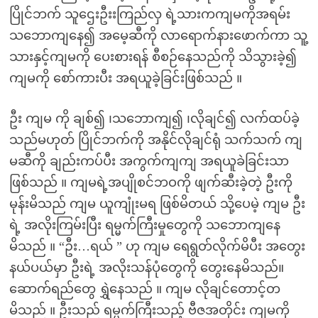
ပြိုင်ဘက် သူဌေးဦးးကြည်လှ ရဲ့သားကကျမကိုအရမ်း
သဘောကျနေ၍ အမေ့ဆီကို လာ‌ရောက်နားဖောက်ကာ သူ့
သားနှင့်ကျမကို ပေးစားရန် စီစဉ်နေသည်ကို သိသွားခဲ့၍
ကျမကို စော်ကားပီး အရယူခဲ့ခြင်းဖြစ်သည် ။
ဦး ကျမ ကို ချစ်၍ ၊သဘောကျ၍ ၊လိုချင်၍ လက်ထပ်ခဲ့
သည်မဟုတ် ပြိုင်ဘက်ကို အနိုင်လိုချင်ရုံ သက်သက် ကျ
မဆီကို ချည်းကပ်ပီး အကွက်ကျကျ အရယူခဲခြင်းသာ
ဖြစ်သည် ။ ကျမရဲ့အပျိုစင်ဘဝကို ဖျက်ဆီးခဲ့တဲ့ ဦးကို
မုန်းမိသည် ကျမ ယူကျုံးမရ ဖြစ်မိတယ် သို့ပေမဲ့ ကျမ ဦး
ရဲ့ အလိုးကြမ်းပြီး ရမ္မက်ကြီးမှုတွေကို သဘော‌ကျနေ
မိသည် ။ “ဦး…ရယ် ” ဟု ကျမ ရေရွတ်လိုက်မိပီး အတွေး
နယ်ပယ်မှာ ဦးရဲ့ အလိုးသန်ပုံတွေကို တွေး‌နေမိသည်။
ဆောက်‌ရည်တွေ ရွှဲနေသည် ။ ကျမ လိုချင်တောင့်တ
မိသည် ။ ဦးသည် ရမ္မက်ကြီးသည့် ဗီဇအတိုင်း ကျမကို