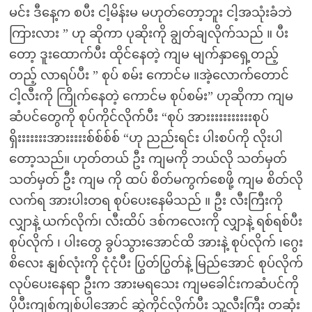
မင်း ဒီနေ့က စပီး ငါ့မိန်းမ မဟုတ်တော့ဘူး ငါ့အသုံးခံဘဲ
ကြားလား ” ဟု ဆိုကာ ပုဆိုးကို ချွတ်ချလိုက်သည် ။ ပီး
တော့ ဒူးထောက်ပီး ထိုင်နေတဲ့ ကျမ မျက်နှာရှေ့တည့်
တည့် လာရပ်ပီး ” စုပ် စမ်း ကောင်မ ။အဲ့လောက်တောင်
ငါ့လီးကို ကြိုက်နေတဲ့ ကောင်မ စုပ်စမ်း” ဟုဆိုကာ ကျမ
ဆံပင်တွေကို စုပ်ကိုင်လိုက်ပီး “စုပ် အားးးးးးးးးးးစုပ်
ရှိးးးးးးးအားးးးးစ်စ်စ်စ် “ဟု ညည်းရင်း ပါးစပ်ကို လိုးပါ
တော့သည်။ ဟုတ်တယ် ဦး ကျမကို ဘယ်လို သတ်မှတ်
သတ်မှတ် ဦး ကျမ ကို ထပ် စိတ်မကွက်စေဖို့ ကျမ စိတ်လို
လက်ရ အားပါးတရ စုပ်ပေးနေမိသည် ။ ဦး လီးကြီးကို
လျှာနဲ့ ယက်လိုက်၊ လီးထိပ် ဒစ်ကလေးကို လျှာနဲ့ ရစ်ရစ်ပီး
စုပ်လိုက် ၊ ပါးတွေ ခွပ်သွားအောင်ထိ အားနဲ့ စုပ်လိုက် ၊ဂွေး
စိလေး နျစ်လုံးကို ငုံငုံပီး ပြွတ်ပြွတ်နဲ့ မြည်အောင် စုပ်လိုက်
လုပ်ပေးနေရာ ဦးက အားမရသေး ကျမခေါင်းကဆံပင်ကို
ပိုပီးကျစ်ကျစ်ပါအောင် ဆွဲကိုင်လိုက်ပီး သူ့လီးကြီး တဆုံး