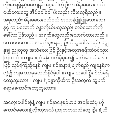
လိုးနေရရုံနှင့်မကျေနပ် ငွေပေါတဲ့ ဦးက မိန်းခလေး ငယ်
ငယ်လေးတွေ အိမ်ခေါ်ခေါ် ပီးလည်း လိုးလေ့ရှိသည် ။
အခုလည်း မိန်းခလေးငယ်ငယ် အသားဖြူဖြူသေးသေး
နှင့် ကျမလောက် ခန္ဓာကိုယ်မလှသည်း တစ်ယောက်ကို
ခေါ်လာပြန်သည် ။ အရက်တွေလည်းသောက်ထားသည် ။
ကောင်မလေးက အရက်မူးနေတဲ့ ဦးကိုတွဲခေါ်လာရင်း ပချွဲ
နှချွဲ ညုတုတု အသံလေးဖြင့် ဦးနှင့်အတူအခန်းထဲဝင်သွား
ကြသည် ။ ကျမ ဧည့်ခန်း စတီခုံမှနေ၍ မျက်နှာငယ်လေး
ဖြင့် လှမ်းကြည့်နေရုံ ကျမ ရင်နာနာနဲ့ မျက်ရည် ကျနေရုံက
လွဲ၍ ကျမ ဘာမှမတတ်နိုင်ခဲ့ပါ ။ ကျမ အပေါ် ဦး စိတ်မရှိ
တော့ဘူးလား ။ ကျမ ရဲ့ခန္ဓာကိုယ်က ဦးအတွက် ဆွဲမက်
စရာ‌မကောင်းတော့ဘူးလား။
အ‌တွေးပေါင်းစုံနဲ့ ကျမ ရင်နာနေစဉ်မှာပဲ အခန်းထဲမှ ဟို
ကောင်မလေးနဲ့ လိုးတဲ့အသံ ၊ညုတုတုအသံတွေ ၊ဦး နဲ့ ဟို