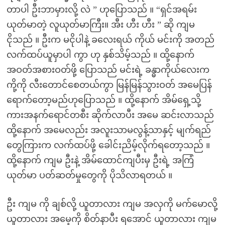
တာပါ ဦးဘာမှားလို့ လဲ ” ဟုပြောသည် ။ “ရှင်အရမ်း
ယုတ်မာတဲ့ လူယုတ်မာကြီး။ အီး ဟီး ဟီး ” ဆို ကျမ
ငိုသည် ။ ဦးက မငိုပါနဲ့ ခလေးရယ် ကိုယ် မင်းကို အတည်
လက်ထပ်ယူမှာပါ ကွာ ဟု နှစ်သိမ့်သည် ။ ထို့နောက်
အဝတ်အစားဝတ်ဖို့ ပြောသည် မင်းရဲ့ ခန္ဓာကိုယ်လေးက
ကို့ကို လီးတောင်စေတယ်ကွာ မြန်မြန်သွားဝတ် အမေပြန်
ရောက်တော့မည်ဟုပြောသည် ။ ထို့နောက် အိမ်ရှေ့သို့
ကားအနက်ရောင်တစီး ဆိုက်လာပီး အမေ ဆင်းလာသည်
ထို့နောက် အမေလည်း အလူးသာမလွန့်သာနှင့် မျက်ရည်
တွေကြားက လက်ထပ်ဖို့ ခေါင်းညိမ့်လိုက်ရတော့သည် ။
ထို့နောက် ကျမ ဦးနဲ့ အိမ်ထောင်ကျပီးမှ ဦးရဲ့ အကြံ
ယုတ်မာ ပတ်ဆတ်မှုတွေကို ပိုသိလာရတယ် ။
ဦး ကျမ ကို ချစ်လို့ ယူတာလား ကျမ အလှကို မက်မောလို့
ယူတာလား အမေ့ကို စိတ်နာပီး ရအောင် ယူတာလား ကျမ