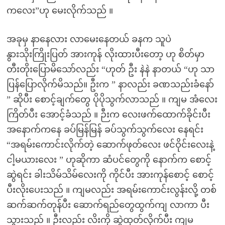
ကလေး”ဟု မေးလိုက်သည် ။
အခုမှ နာနေလား လာမေးနေတယ် ခနက သူပဲ
နွားသိုးကြိုးပြတ် အားကုန် လိုးထားပီးတော့ ဟု စိတ်မှာ
တီးတိုးပြောမိသော်လည်း “ဟုတ် ဦး နဲနဲ နာတယ် “ဟု သာ
ပြန်ပြောလိုက်မိသည်။ ဦးက ” နာလည်း ခဏသည်းခံနော်
” ဆိုပီး စောင့်ချက်တွေ ပိုပိုသွက်လာသည် ။ ကျမ အံလေး
ကြိတ်ပီး အောင့်ခံသည် ။ ဉီးက လေးဖက်ထောက်ခိုင်းပီး
အနောက်ကနေ ခပ်မြန်မြန် ခပ်သွက်သွက်လေး နေရင်း
“အရမ်းကောင်းလိုက်တဲ့ ဆောက်ဖုတ်လေး ဖင်ဝိုင်းလေးနဲ့
ငါ့မယားလေး ” ဟုဆိုကာ ဆံပင်တွေကို နောက်က စောင့်
ဆွဲရင်း ခါးသိမ်သိမ်လေးကို ကိုင်ပီး အားကုန်စောင့် စောင့်
ပီးလိုးပေးသည် ။ ကျမလည်း အရမ်းကောင်းလွန်းလို့ တစ်
ဆက်ဆက်တုန်ပီး ဆောက်‌ရည်တွေထွက်ကျ လာကာ ပီး
သွားသည် ။ ဦးလည်း လိးကို ဆွဲထုတ်လိုက်ပီး ကျမ