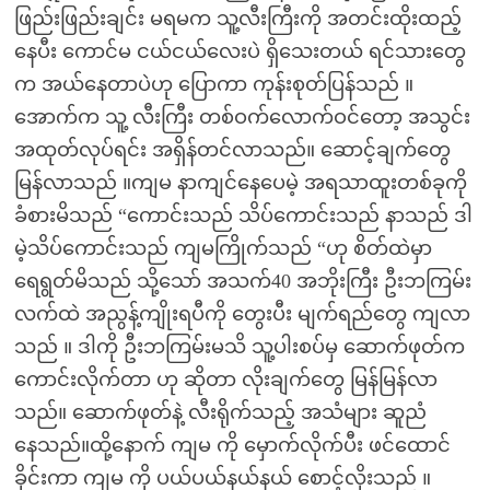
ဖြည်းဖြည်းချင်း မရမက သူ့လီးကြီးကို အတင်းထိုးထည့်
နေပီး ကောင်မ ငယ်ငယ်လေးပဲ ရှိသေးတယ် ရင်သားတွေ
က အယ်နေတာပဲဟု ပြောကာ ကုန်းစုတ်ပြန်သည် ။
အောက်က သူ့ လီးကြီး တစ်ဝက်လောက်ဝင်တော့ ‌အသွင်း
အထုတ်လုပ်ရင်း အရှိန်တင်လာသည်။ ဆောင့်ချက်တွေ
မြန်လာသည် ။ကျမ နာကျင်နေပေမဲ့ အရသာထူးတစ်ခုကို
ခံစားမိသည် “ကောင်းသည် သိပ်ကောင်းသည် နာသည် ဒါ
မဲ့သိပ်ကောင်းသည် ကျမကြိုက်သည် “ဟု စိတ်ထဲမှာ
ရေရွတ်မိသည် သို့သော် အသက်‌40 အဘိုးကြီး ဦးဘကြမ်း
လက်ထဲ အညွန့်ကျိုးရပီကို တွေးပီး မျက်ရည်တွေ ကျလာ
သည် ။ ဒါကို ဦးဘကြမ်းမသိ သူ့ပါးစပ်မှ ဆောက်ဖုတ်က
ကောင်းလိုက်တာ ဟု ဆိုတာ လိုးချက်တွေ မြန်မြန်လာ
သည်။ ဆောက်ဖုတ်နဲ့ လီးရိုက်သည့် အသံများ ဆူညံ
နေသည်။ထို့နောက် ကျမ ကို မှောက်လိုက်ပီး ဖင်ထောင်
ခိုင်းကာ ကျမ ကို ပယ်ပယ်‌နယ်နယ် စောင့်လိုးသည် ။