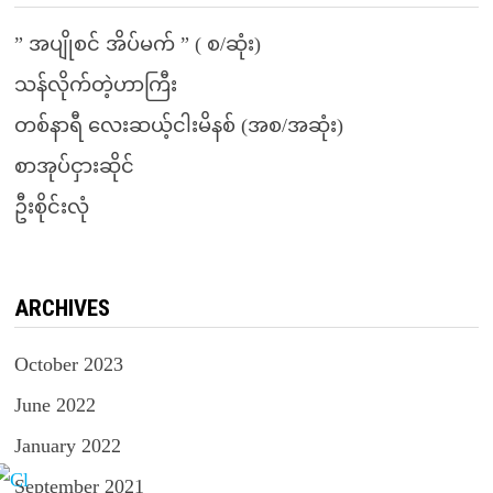
” အပျိုစင် အိပ်မက် ” ( စ/ဆုံး)
သန်လိုက်တဲ့ဟာကြီး
တစ်နာရီ လေးဆယ့်ငါးမိနစ် (အစ/အဆုံး)
စာအုပ်ငှားဆိုင်
ဦးစိုင်းလုံ
ARCHIVES
October 2023
June 2022
January 2022
September 2021