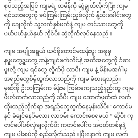
စုပ်သည့်အပြင် ကျမရဲ့ ထမိန်ကို ဆွဲချွတ်လိုက်ပြီး ကျမ
ရင်သားတွေကို ခပ်ကြမ်းကြမ်းညှစ်လိုက် နို့သီးခေါင်းတွေ
ကို ချေလိုက် သူ့လက်နှစ်ဖက်နဲ့ ကျမ တင်သားတွေကို
ပယ်ပယ်နှယ်နှယ် ကိုင်ပီး ဆွဲလိုက်လုပ်နေသည် ။
ကျမ အပျိုအရွယ် ‌ယင်ဖိုတောင်မသန်းဖူး အခုမှ
နဖူးတွေ့ဒူးတွေ့ ဆန့်ကျင်ဖက်လိင်နဲ့ အထိအတွေ့ကို ခံစား
ဖူးလို့ ကျမ ရင်တွေ လှိုက်ဖို လာပီး ကျမ နဲ့ မိန်းမအင်္ဂါမှ
အရည်တွေစိမ့်ထွက်လာသည်ကို ကျမ ခံစားရသည်။
မုဆိုးဖို ဦးဘကြမ်းက မိန်းမ ကြမ်းကျေသည့်နည်းတူ ကျမ
ဖီးလ်တက်လာသည်ကို သိပီး ကျမ ဆောက်ဖုတ်ထဲ လက်
ထိုးထည့်လိုက်ရာ အရည်တွေထွက်နေမှန်းသိပီး “ကောင်မ
နင် ခံချင်နေပီမလား လာစမ်း ကောင်းစေရမယ် ” ဆိုပီး ကု
တင်ပေါ်ပစ်လှဲချလိုက်ပီး ကုတင်ပေါ်က အဝတ်တစ်ခုနဲ့
ကျမ ပါးစပ်ကို စည်းလိုက်သည် ။ပြီးနောက် ကျမ လက်