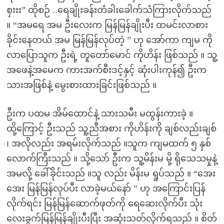
စှးးး” ထိုစဉ် ..ရေချိုးခန်းတံခါးခေါက်သံကြားလိုက်သည်
။ “အမရေ အမ ဦးလေးက မြန်မြန်ချိုးပီး ထမင်းလာစား
ခိုင်းနေတယ် အမ မြန်မြန်လုပ်တဲ့ ” ဟု အော်ကာ ကျမ ကို
လာပြောသူက ဦးရဲ့ တူတော်မောင် ကိုဟိန်း ဖြစ်သည် ။ သူ့
အ‌ဖေနဲ့အ‌မေက ကားအက်စီးဒင့်နှင့် ဆုံးပါးကုန်၍ ဦးက
သားအဖြစ်နဲ့ မွေးစားထားခြင်းဖြစ်သည် ။
ဦးက ပထမ အိမ်ထောင်နဲ့ သားသမီး မထွန်းကားခဲ့ ။
ထို့‌ကြောင့် ဦးသည် သူ့ညီအစား ကိုဟိန်းကို ချစ်လည်းချစ်
၊ အလိုလည်း အရမ်းလိုက်သည် ။သူက ကျမထက် ၅ နှစ်
လောက်ကြီးသည် ။ သို့သော် ဦးက သူ့မိန်းမ မို့ ရိုသေသမှုနဲ့
အမလို့ ခေါ်ခိုင်းသည် ။သူ လည်း မိန်းမ ရှုပ်သည် ။ “အေး
အေး မြန်မြန်လုပ်ပီး လာခဲ့မယ်နော် ” ဟု အကြောင်းပြန်
လိုက်ရင်း မြန်မြန်ဆောက်ဖုတ်ကို ရေဆေးလိုက်ပီး သုံး
လေးခွက်မြန်မြန်ချိုးပီးပြီး အဆုံးသတ်လိုက်ရသည် ။ စိတ်