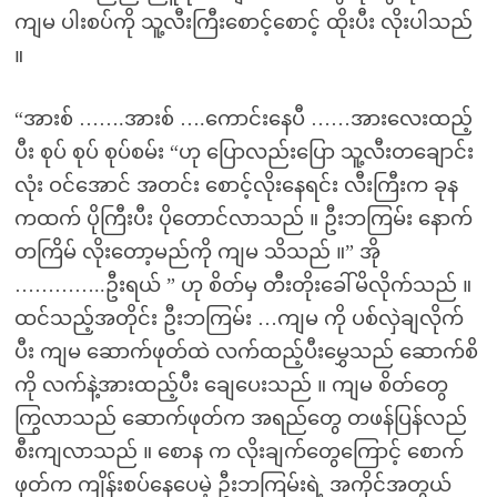
ကျမ ပါးစပ်ကို သူ့လီးကြီးစောင့်စောင့် ထိုးပီး လိုးပါသည်
။
“အားစ် …….အားစ် ….ကောင်းနေပီ ……အားလေးထည့်
ပီး စုပ် စုပ် စုပ်စမ်း “ဟု ပြောလည်းပြော သူ့လီးတချောင်း
လုံး ဝင်အောင် အတင်း စောင့်လိုးနေရင်း လီးကြီးက ခုန
ကထက် ပိုကြီးပီး ပိုတောင်လာ‌သည် ။ ဦးဘကြမ်း‌ နောက်
တကြိမ် လိုးတော့မည်ကို ကျမ သိသည် ။” အို
…………..ဦးရယ် ” ဟု စိတ်မှ တီးတိုးခေါ်မိလိုက်သည် ။
ထင်သည့်အတိုင်း ဦးဘကြမ်း …ကျမ ကို ပစ်လှဲချလိုက်
ပီး ကျမ ဆောက်ဖုတ်ထဲ လက်ထည့်ပီးမွှေသည် ဆောက်စိ
ကို လက်နဲ့အားထည့်ပီး ချေပေးသည် ။ ကျမ စိတ်တွေ
ကြွလာသည် ဆောက်ဖုတ်က အရည်တွေ တဖန်ပြန်လည်
စီးကျလာသည် ။ စောန က လိုးချက်တွေကြောင့် စောက်
ဖုတ်က ကျိန်းစပ်နေပေမဲ့ ဦးဘကြမ်းရဲ့ အကိုင်အတွယ်