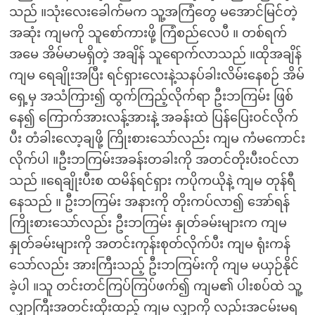
သည် ။သုံးလေးခေါက်မက သူ့အကြံတွေ ‌မအောင်မြင်တဲ့
အဆုံး ကျမကို သူစော်ကားဖို့ ကြံစည်လေပီ ။ တစ်ရက်
အမေ အိမ်မာမရှိတဲ့ အချိန် သူရောက်လာသည် ။ထိုအချိန်
ကျမ ရေချိုးအပြီး ရင်ရှားလေးနဲ့သနပ်ခါးလိမ်းနေစဉ် အိမ်
ရှေ့မှ အသံကြား၍ ထွက်ကြည့်လိုက်ရာ ဦးဘကြမ်း ဖြစ်
နေ၍ ကြောက်အားလန့်အားနဲ့ အခန်းထဲ ပြန်ပြေးဝင်လိုက်
ပီး တံခါးလော့ချဖို့ ကြိုးစားသော်လည်း ကျမ ကံမကောင်း
လိုက်ပါ ။ဦးဘကြမ်းအခန်းတခါးကို အတင်တိုးပီးဝင်လာ
သည် ။ရေချိုးပီးစ ထမိန်ရင်ရှား ကပိုကယိုနဲ့ ‌ကျမ တုန်ရီ
နေသည် ။ ဦးဘကြမ်း အနားကို တိုးကပ်လာ၍ အော်ရန်
ကြိုးစားသော်လည်း ဦးဘကြမ်း နှုတ်ခမ်းများက ကျမ
နှုတ်ခမ်းများကို အတင်းကုန်းစုတ်လိုက်ပီး ကျမ ရုံးကန်
သော်လည်း အားကြီးသည့် ဦးဘကြမ်းကို ကျမ မယှဉ်နိုင်
ခဲ့ပါ ။သူ တင်းတင်ကြပ်ကြပ်ဖက်၍ ကျမ၏ ပါးစပ်ထဲ သူ့
လျှာကြီးအတင်းထိုးထည့် ကျမ လျှာကို လည်းအငမ်းမရ