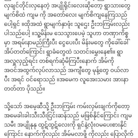
လှချင်တိုင်းလှနေတဲ့ အပျိုရိုင်းလေးဆိုတော့ ရွာသားတွေ
မျက်စိထဲ ကျမ ကို အတော်လေး မျက်စိကျနေကြသည်
ပေါ့ရှင် ။ထိုအထဲ ရွာမျက်နှာဖုံး သူဌေး ဦးဘကြမ်းလည်း
ပါသည်ပေါ့ ။သူ့မိန်းမ သေသွားပေမဲ့ သူဟာ တဏှာကိစ္စ
မှာ အရမ်းနာမည်ကြီးပီး ငွေပေးပီး မိန်းမတွေ ကိုခေါ်ခေါ်
အိပ်တတ်ကြောင်း‌ ရွာခံတွေထဲ သတင်းမွှေးနေ၏။ ရွာ
အလှူလှည့်ရင်း တစ်ရက်ဆုံမိကြပီးနောက် အိမ်ကို
အဝင်အထွက်လုပ်လာသည် အကျီတွေ မုန့်တွေ ဝယ်လာ
ပီး အရင် ဝင်ရောသည် ။အမေက လူအေးသမား အားနာ
တတ်တာ ပိုသည်။
သို့သော် အမေ့ဆီသို့ ဦးဘကြမ်း ကမ်းလှမ်းချက်ကိုတော့
အမေခါးခါးသီးသီးငြင်းဆန်သည် မဖြစ်နိုင်ကြောင်း ကျမ
သမီး အပျိုနုနု ထွဋ်ထွဋ်လေးကို ရှင်နဲ့လုံံးဝမပေးစားနိုင်
ကြောင်း နောက်ကိုလည်း အိမ်မလာဖို့ ‌ကိုလည်း ပြောလိုက်