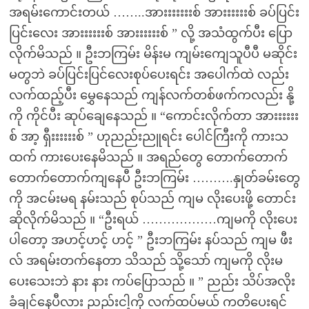
အရမ်းကောင်းတယ် ……..အားးးးးးးစ် အားးးးးးစ် ခပ်ပြင်း
ပြင်းလေး အားးးးးးစ် အားးးးးးစ် ” လို့ အသံထွက်ပီး ပြော
လိုက်မိသည် ။ ဦးဘကြမ်း မိန်းမ ကျမ်းကျေသူပီပီ မဆိုင်း
မတွဘဲ ခပ်ပြင်းပြင်လေးစုပ်ပေးရင်း အပေါက်ထဲ လည်း
လက်ထည့်ပီး မွှေနေသည် ကျန်လက်တစ်ဖက်ကလည်း နို့
ကို ကိုင်ပီး ဆုပ်ချေနေသည် ။ “ကောင်းလိုက်တာ အားးးးးး
စ် အာ့ ရှီးးးးးးစ် ” ဟုညည်းညူရင်း ပေါင်ကြီးကို ကားသ
ထက် ကားပေးနေမိသည် ။ အရည်တွေ တောက်တောက်
တောက်တောက်ကျနေပီ ဦးဘကြမ်း ……….နှုတ်ခမ်းတွေ
ကို အငမ်းမရ နမ်းသည် စုပ်သည် ကျမ လိုးပေးဖို့ တောင်း
ဆိုလိုက်မိသည် ။ “ဦးရယ် ………………ကျမကို လိုးပေး
ပါတော့ အဟင့်ဟင့် ဟင့် ” ဦးဘကြမ်း နပ်သည် ကျမ ဖီး
လ် အရမ်းတက်နေတာ သိသည် သို့သော် ကျမကို လိုးမ
ပေးသေးဘဲ နား နား ကပ်ပြောသည် ။ ” ညည်း သိပ်အလိုး
ခံချင်နေပီလား ညည်းငါ့ကို လက်ထပ်မယ် ကတိပေးရင်