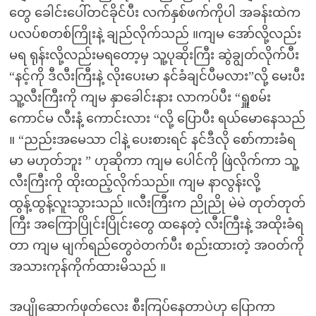
တွေ ခေါင်းပေါ်တင်ခိုင်ပီး လက်နှစ်ဖက်ကိုပါ အခန်းထဲက
ပလပ်စတစ်ကြိုးနဲ့ ချည်လိုက်သည် ။ကျမ အော်လို့လည်း
မရ ရုန်းလို့လည်းမရတော့မှ သူ့ပုဆိုးကြီး ဆွဲချွတ်လိုက်ပီး
“နင့်ကို ဒီလီးကြီးနဲ့ လိုးပေးမာ နင်ခံချင်ပီမလား”လို့ မေးပီး
သူ့လီးကြီးကို ကျမ နှာခေါင်းနား လာကပ်ပီး “ရှူစမ်း
ကောင်မ လီးနံ့ ကောင်းလား “လို့ ပြောပီး ရယ်မောနေသည်
။ “ညည်းအမေသာ ငါနဲ့ ပေးစားရင် နင်ဒီလို စော်ကားခံရ
မာ မဟုတ်ဘူး ” ဟုဆိုကာ ကျမ ပေါင်ကို ဖြဲလိုက်ကာ သူ့
လီးကြီးကို ထိုးထည့်လိုက်သည်။ ကျမ နာလွန်းလို့
ထွန့်ထွန့်လူးသွားသည် ။လီးကြီးက ညိုညို မဲမဲ တုတ်တုတ်
ကြီး အကြောပြိုင်းပြိုင်းတွေ ထနေတဲ့ လီးကြီးနဲ့ အထိုးခံရ
တာ ကျမ မျက်ရည်တွေဝဲတက်ပီး စည်းထားတဲ့ အဝတ်ကို
အသားကုန်ကိုက်ထားမိသည် ။
အပျိုဆောက်ဖုတ်လေး စီးကြပ်‌နေတာပဲဟု ပြောကာ