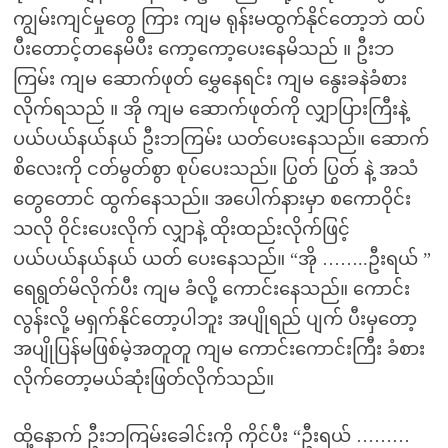
ကျွမ်းကျင်မှုတွေ ကြား ကျမ ရုန်းမထွက်နိုင်တော့ဘဲ ထပ်
ပီးတောင့်တနေမိပီး ကော့ကော့ပေးနေမိသည် ။ ဦးဘ
ကြမ်း ကျမ ဆောက်ဖုတ် မွှေနေရင်း ကျမ နွေးခနဲခံစား
လိုက်ရသည် ။ အို ကျမ ဆောက်ဖုတ်ကို လျှာပြားကြီးနဲ့
ပယ်ပယ်နယ်နယ် ဦးဘကြမ်း ယတ်‌ပေး‌နေသည်။ ဆောက်
စိလေးကို ငတ်မွတ်စွာ စုပ်ပေးသည်။ ပြွတ် ပြွတ် နဲ့ အသံ
တွေတောင် ထွက်နေသည်။ အပေါက်နားမှာ စကောဝိုင်း
သလို ဝိုင်းပေးလိုက် လျှာနဲ့ ထိုးထည်းလိုက်ဖြင့်
ပယ်ပယ်နယ်နယ် ယတ် ပေးနေသည်။ “အို ……..ဦးရယ် ”
ရေရွတ်မိလိုက်ပီး ကျမ ခံလို့ ကောင်းနေသည်။ ကောင်း
လွန်းလို့ မရှက်နိုင်‌တော့ပါဘူး အပျိုရည် ပျက် ပီးမှတော့
အပျိုပြန်မဖြစ်မဲ့အတူတူ ကျမ ကောင်းကောင်းကြီး ခံစား
လိုက်တော့မယ်ဆုံးဖြတ်လိုက်သည်။
ထို့နောက် ဦးဘကြမ်းခေါင်းကို ကိုင်ပီး “ဦးရယ် ………