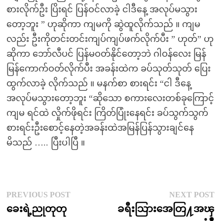
စားလိုက်ဦး ပြိးရင် ပြန်ဝင်လာခဲ့ ငါဒီနေ့ အလုပ်မသွား
တော့ဘူး ” ဟုဆိုကာ ကျမကို ဆွဲထူလိုက်သည် ။ ကျမ
လည်း ဦးကိုတင်းတင်းကျပ်ကျပ်ဖက်လိုက်ပီး ” ဟုတ်” ဟု
‌ဆိုကာ ဘော်လီပင် ပြန်မဝတ်နိုင်တော့ဘဲ ဂါဝန်လေး မြန်
မြန်ကောက်ဝတ်လိုက်ပီး အခန်းထဲက ခပ်သုတ်သုတ် ပြေး
ထွက်လာခဲ့ လိုက်သည် ။ မနက်စာ စားရင်း “ငါ ဒီနေ့
အလုပ်မသွားတော့ဘူး “ဆိုသော စကားလေးတစ်ခုကြောင့်
ကျမ ရင်ထဲ လှိုက်ဖိုရင်း ကြိတ်ပြုံးနေရင်း ခပ်သွက်သွက်
စားရင်းဦးစောင့်နေတဲ့အခန်းထဲအမြန်ပြန်သွားချင်‌နေ
မိသည် ….. ပြီးပါပြီ ။
Post
Previous
N
PREVIOUS POST
NEXT POST
post:
p
ခေးရဲ့ညုတုတု
ခရီးသြားအေတြ႔အၾ
navigation