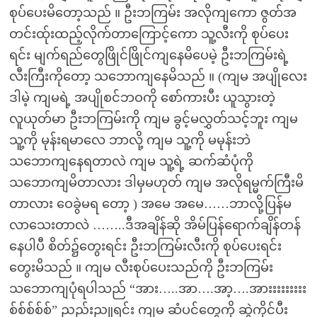
စုပ်ပေးမိတော့သည် ။ ဦးဘကြမ်း အလိုကျကော ဇွတ်အ
တင်းထ်ုးထည့်လိုက်တာကြောင့်ကော သူ့လီးကို စုပ်ပေး
ရင်း မျက်ရည်တွေဖြိုင်ဖြိုင်ကျနေမိပေမဲ့ ဦးဘကြမ်းရဲ့
လီးကြီးကိုတော့ သဘောကျနေမိသည် ။ (ကျမ အပျိုလေး
ဒါမဲ့ ကျမရဲ့ အပျိုစင်ဘဝကို စော်ကားပီး ယူသွားတဲ့
လူယုတ်မာ ဦးဘကြမ်းကို ကျမ ခွင့်မလွှတ်သင့်ဘူး ကျမ
သူ့ကို မုန်းရမာလေ ဘာလို့ ကျမ သူ့ကို မမုန်းဘဲ
သဘောကျနေရတာလဲ ကျမ သူ့ရဲ့ ဆက်ဆံပုံကို
သဘောကျမိတာလား ဒါမှမဟုတ် ကျမ အလိုရမ္မက်ကြီးမိ
တာလား ဝေခွဲမရ တော့ ) အမေ အမေ……ဘာလို့ပြန်မ
လာသေးတာလဲ ……..ဒီအချိန်ဆို အိမ်ပြန်ရောက်ချိန်တန်
နေပါပီ စိတ်၌တွေးရင်း ဦးဘကြမ်းလီးကို စုပ်ပေးရင်း
တွေးမိသည် ။ ကျမ လီးစုပ်ပေးသည်ကို ဦးဘကြမ်း
သဘောကျပုံရပါသည် “အား…..အာ….အာ့….အားးးးးးးးး
စ်စ်စ်စ်စ်” ညည်းညူရင်း ကျမ ဆံပင်တွေကို ဆွဲကိုင်ပီး