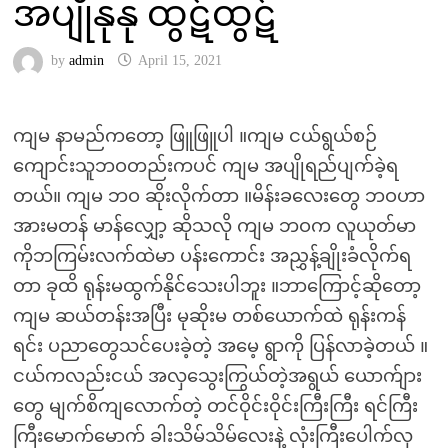
အပျိုနုနု ထွဋ်ထွဋ်
by
admin
April 15, 2021
ကျမ နာမည်ကတော့ ဖြူဖြူပါ ။ကျမ ငယ်ရွယ်စဉ်
ကျောင်းသူဘဝတည်းကပင် ကျမ အပျိုရည်ပျက်ခဲ့ရ
တယ်။ ကျမ ဘဝ ဆိုးလိုက်တာ ။မိန်းခလေးတွေ ဘဝဟာ
အားမတန် မာန်လျှော့ ဆိုသလို ကျမ ဘဝက လူယုတ်မာ
ကိုဘကြမ်းလက်ထဲမာ ပန်းကောင်း အညွှန့်ချိုးခံလိုက်ရ
တာ ခုထိ ရုန်းမထွက်နိုင်သေးပါဘူး ။ဘာကြောင့်ဆိုတော့
ကျမ ဆယ်တန်းအပြီး မုဆိုးမ တစ်ယောက်ထဲ ရုန်းကန်
ရင်း ပညာတွေသင်ပေးခဲ့တဲ့ အမေ့ ရွာကို ပြန်လာခဲ့တယ် ။
ငယ်ကလည်းငယ် အလှသွေးကြွယ်တဲ့အရွယ် ယောက်ျား
တွေ မျက်စိကျလောက်တဲ့ တင်ဝိုင်းဝိုင်းကြီးကြီး ရင်ကြီး
ကြီးမောက်မောက် ခါးသိမ်သိမ်လေးနဲ့ လုံးကြီးပေါက်လှ