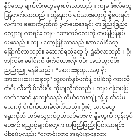
နိုင်တော့ မျက်လုံးတွေမှေးစင်းလာသည် ။ ကျမ ဖီးလ်တွေ
ပြန်တက်လာသည် ။ ထို့နောက် ရင်သားတွေကို စို့ပေးရင်း
လက်က ဆောက်ဖုတ်ကို ပွတ်ပေးနေရင်း တဖြည်းဖြည်း
လျှောချ လာရင်း ကျမ ဆောက်စိလေးကို တဖန်ပြန်စုပ်
ပေးသည် ။ ကျမ ကော့ပြန်လာသည် ။အာခေါငိတွေ
ခြောက်လာသည်။ ဆောက်ရည်တွေ ပို ရွှဲဆိုလာသည် ။ ဦး
ဘကြမ်း ခေါင်းကို ဖိကိုင်ထားလိုက်ပီး အသံထွက်ပီး
ညည်းညူ နေမိသည် ။ “အားးးးးစုတှ…အာ့ ရှီး
အားးးးးးးးးးးးးးးစုတှ” သူ့လက်နှစ်ဖက်နဲ့ ပေါင်ကို ကားလို
က်ပီး လီးကို ဖိသိပ်ပီး ထိုးချလိုက်သည် ။ ကျမ ပြောမပြ
တတ်အောင် နာကျင်သည် ကိုယ်လေးကျုံ့လို့ နှုတ်ခမ်း
လေးကို ဖိကိုက်ထားမိလိုက်သည်။ ဦးရဲ့ လက်တွေ
ခန္ဓာကိုယ် တစ်လျှောက်ပွတ်သပ်ပေးရင် နို့တွေကို ကုန်းစုပ်
ပေးရင် ညှောင့်ချက်တွေက တဖြည့်ဖြည့်းပြင်းလာရင်း
ပါးစပ်မှလည်း “ကောင်းလား အရမ်းနာနေလား