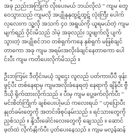
အခု ညည်းအကြိုက် လိုးပေးမယ် ဘယ်လိုလဲ ” ကျမ တွေ
ဝေသွားသည် ကျမလို အပျိုနုနုထွဋ်ထွဋ် လုံးကြီး ပေါက်
လှ‌လေးက သူ့လို အသက် ၄၀ အရွယ်ကို ယူရမယ်တဲ့ ကျမ
မျက်ရည် ဝိုင်းမိသည် ဒါမဲ့ အခုလည်း သူဖျက်လို့ ပျက်
သွားတဲ့ အပျိုစင်ဘဝ တစ်ရှက်ကနေ နှစ်ရှက် မဖြစ်ချင်
တာကော အခု ကျမ အရမ်းအလိုးခံချင်နေတာကော ပေါ
င်းပီး ကျမ ကတိပေးလိုက်မိသည် ။
ဦးဘကြမ်း ဒီတိုင်းမယုံ သူဌေး လူလည် ပတ်ကားပီပီ ဖုန်း
ဖွင့်ပီး တစ်နေရာမှ ကျမအလိုးခံ‌နေရတဲ့ နေရာကို ချိန်ပီး ဗွီ
ဒီယို ရိုက်ထားလိုက်သည် ။ ပီးမှ ကျမ ပွေ့ဖက်လိုက်ပီး ”
မင်းစိတ်ကြိုက် ချစ်ပေးပါ့မယ် ကလေးရယ် ” ဟုပြောပီး
နှုတ်ခမ်းတွေကို အတင်းဖိစုပ်နမ်းသည် ။ ရင်သားတွေကို
ညှစ်သည် ။ နို့သီးခေါင်းလေးတွေကို ချေသည် ။ ဆောင်
ဖုတ်ထဲ လိုက်နှိုက်ပီး ပွတ်ပေးနေသည် ။ ကျမ မလွန်ဆန်