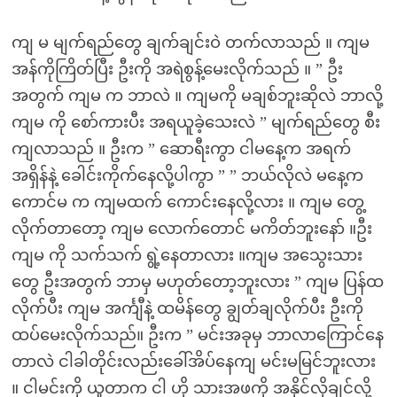
ကျ မ မျက်ရည်တွေ ချက်ချင်းဝဲ တက်လာသည် ။ ကျမ
အန်ကိုကြိတ်ပြီး ဦးကို အရဲစွန့်‌‌မေးလိုက်သည် ။ ” ဦး
အတွက် ကျမ က ဘာလဲ ။ ကျမကို မချစ်ဘူးဆိုလဲ ဘာလို့
ကျမ ကို စော်ကားပီး အရယူခဲ့သေးလဲ ” မျက်ရည်တွေ စီး
ကျလာသည် ။ ဦးက ” ဆောရီးကွာ ငါမနေ့က အရက်
အရှိန်နဲ့ ခေါင်းကိုက်နေလို့ပါကွာ ” ” ဘယ်လိုလဲ မနေ့က
ကောင်မ က ကျမထက် ကောင်းနေလို့လား ။ ကျမ တွေ့
လိုက်တာတော့ ကျမ လောက်တောင် မကိတ်ဘူးနော် ။ဦး
ကျမ ကို သက်သက် ရွဲ့နေတာလား ။ကျမ အသွေးသား
တွေ ဦးအတွက် ဘာမှ မဟုတ်တော့ဘူးလား ” ကျမ ပြန်ထ
လိုက်ပီး ကျမ အင်္ကျီနဲ့ ထမိန်တွေ ချွတ်ချလိုက်ပီး ဦးကို
ထပ်မေးလိုက်သည်။ ဦးက ” မင်းအခုမှ ဘာလာကြောင်နေ
တာလဲ ငါခါတိုင်းလည်းခေါ်အိပ်နေကျ မင်းမမြင်ဘူးလား
။ ငါမင်းကို ယူတာက ငါ ဟို သားအဖကို အနိုင်လိုချင်လို့