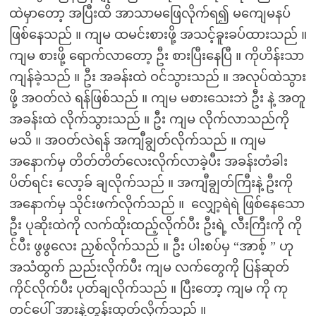
ထဲမှာတော့ အပြီးထိ အာသာမဖြေလိုက်ရ၍ မကျေမနပ်
ဖြစ်နေသည် ။ ကျမ ထမင်းစားဖို့ အသင့်ခူးခပ်ထားသည် ။
ကျမ စားဖို့ ရောက်လာတော့ ဦး စားပြီးနေပြီ ။ ကိုဟိန်းသာ
ကျန်ခဲ့သည် ။ ဦး အခန်းထဲ ဝင်သွားသည် ။ အလုပ်ထဲသွား
ဖို့ အဝတ်လဲ ရန်ဖြစ်သည် ။ ကျမ မစားသေးဘဲ ဦး နဲ့ အတူ
အခန်းထဲ လိုက်သွားသည် ။ ဦး ကျမ လိုက်လာသည်ကို
မသိ ။ အဝတ်လဲရန် အကျီချွတ်လိုက်သည် ။ ကျမ
အနောက်မှ တိတ်တိတ်လေးလိုက်လာခဲ့ပီး အခန်းတံခါး
ပိတ်ရင်း လော့ခ် ချလိုက်သည် ။ အကျီချွတ်ကြီးနဲ့ ဦးကို
အနောက်မှ သိုင်းဖက်လိုက်သည် ။ ‌ ‌လျှော့ရဲရဲ ဖြစ်နေသော
ဦး ပုဆိုးထဲကို လက်ထိုးထည့်လိုက်ပီး ဦးရဲ့ လီးကြီးကို ကို
င်ပီး ဖွဖွလေး ညှစ်လိုက်သည် ။ ဦး ပါးစပ်မှ “အာစ့် ” ဟု
အသံထွက် ညည်းလိုက်ပီး ကျမ လက်တွေကို ပြန်ဆုတ်
ကိုင်လိုက်ပီး ပုတ်ချလိုက်သည် ။ ပြီးတော့ ကျမ ကို ကု
တင်ပေါ် အားနဲ့တွန်းထုတ်လိုက်သည် ။