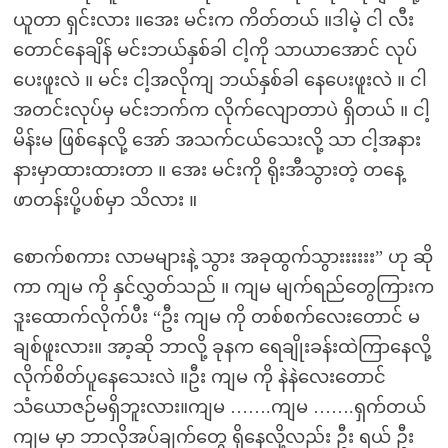
ယူတာ ရှင်းလား ။အေး မင်းက ကိတ်တယ် ။ဒါမဲ့ ငါ လီး
တောင်နေချိန် မင်းဘယ်နှစ်ခါ ငါ့ကို သာယာအောင် လုပ်
ပေးဖူးလဲ ။ မင်း ငါ့အလိုကျ ဘယ်နှစ်ခါ နေပေးဖူးလဲ ။ ငါ
အတင်းလုပ်မှ မင်းဘက်က လိုက်လျောတာပဲ ရှိတယ် ။ ငါ့
မိန်းမ ဖြစ်နေလို့ အော် အသက်ငယ်သေးလို့ သာ ငါ့အနား
နားမှာထားထားတာ ။ အေး မင်းကို ရိုးအီသွားတဲ့ တနေ့
ဖာတန်းပို့ပစ်မှာ သိလား ။
စောက်စကား လာမများနဲ့ သွား အခုထွက်သွားးးးးး” ဟု ဆို
ကာ ကျမ ကို နှင်လွှတ်သည် ။ ကျမ မျက်ရည်တွေကြားက
ဒူးထောက်လိုက်ပီး “ဦး ကျမ ကို တစ်စက်လေးတောင် မ
ချစ်ဖူးလား။ အာ့ဆို ဘာလို့ ခုနက ရေချိုးခန်းထဲကြာနေလို့
လိုက်စိတ်ပူနေသေးလဲ ။ဦး ကျမ ကို နဲနဲလေးတောင်
သံယောဇဉ်မရှိဘူးလား။ကျမ …….ကျမ …….ရှက်တယ်
ကျမ မှာ ဘာလိုအပ်ချက်တွေ ရှိနေလို့လည်း ဦး ရယ် ဦး