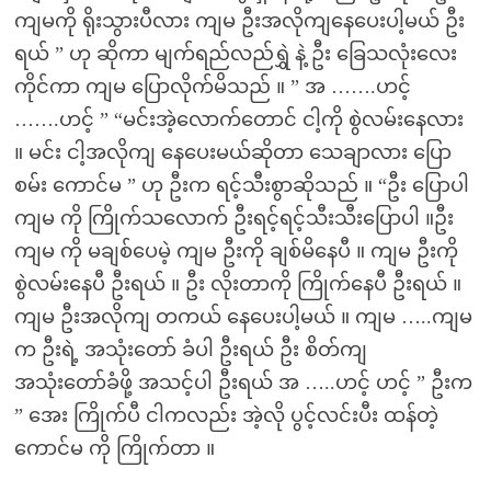
ကျမကို ရိုးသွားပီလား ကျမ ဦးအလိုကျနေပေးပါ့မယ် ဦး
ရယ် ” ဟု ဆိုကာ မျက်ရည်လည်ရွှဲ နဲ့ ဦး ခြေသလုံးလေး
ကိုင်ကာ ကျမ ပြောလိုက်မိသည် ။ ” အ …….ဟင့်
…….ဟင့် ” “မင်းအဲ့လောက်တောင် ငါ့ကို စွဲလမ်းနေလား
။ မင်း ငါ့အလိုကျ နေပေးမယ်ဆို‌တာ သေချာလား ပြော
စမ်း ကောင်မ ” ဟု ဦးက ရင့်သီးစွာဆိုသည် ။ “ဦး ပြောပါ
ကျမ ကို ကြိုက်သလောက် ဦးရင့်ရင့်သီးသီးပြောပါ ။ဦး
ကျမ ကို မချစ်ပေမဲ့ ကျမ ဦးကို ချစ်မိနေပီ ။ ကျမ ဦးကို
စွဲလမ်းနေပီ ဦးရယ် ။ ဦး လိုးတာကို ကြိုက်နေပီ ဦးရယ် ။
ကျမ ဦးအလိုကျ တကယ် နေပေးပါ့မယ် ။ ကျမ …..ကျမ
က ဦးရဲ့ အသုံးတော် ခံပါ ဦးရယ် ဦး စိတ်ကျ
အသုံးတော်ခံဖို့ အသင့်ပါ ဦးရယ် အ …..ဟင့် ဟင့် ” ဦးက
” အေး ကြိုက်ပီ ငါကလည်း အဲ့လို ပွင့်လင်းပီး ထန်တဲ့
ကောင်မ ကို ကြိုက်တာ ။