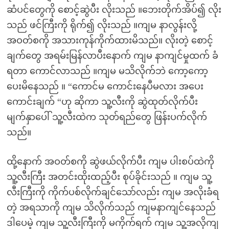
ဆံပင်တွေကို ‌စောင့်ဆွဲပီး လိုးသည် ။ဘေးတိုက်အိပ်၍ လိုး
သည် ဖင်ကြီးကို ရိုက်၍ လိုးသည် ။ကျမ နာလွန်းလို့
အဝတ်စကို အသားကုန်ကိုက်ထားမိသည်။ လိုးတဲ့ စောင့်
ချက်တွေ အရမ်းမြန်လာပီးနောက် ကျမ နာကျင်မှုထက် ခံ
ရတာ ကောင်လာသည် ။ကျမ မသိလိုက်ဘဲ ကော့ကော့
ပေးမိနေသည် ။ “ကောင်မ ကောင်းနေပီမလား အပေး
ကောင်းချက် “ဟု ဆိုကာ သူ့လီးကို ဆွဲထုတ်လိုက်ပီး
မျက်နှာပေါ် သူ့လီးထဲက သုတ်ရည်တွေ ဖြန်းပက်လိုက်
သည်။
ထို့နောက် အဝတ်စကို ဆွဲဖယ်လိုက်ပီး ကျမ ပါးစပ်ထဲကို
သူ့လီးကြီး အတင်းထိုးထည့်ပီး စုပ်ခိုင်းသည် ။ ကျမ သူ့
လီးကြီးကို ကိုက်ပစ်လိုက်ချင်သော်လည်း ကျမ အလိုးခံရ
တဲ့ အရသာကို ကျမ သိလိုက်သည် ကျမနာကျင်နေသည်
ဒါပေမဲ့ ကျမ သူ့လီးကြီးကို မကိုက်ရက် ကျမ သူ့အလိုကျ