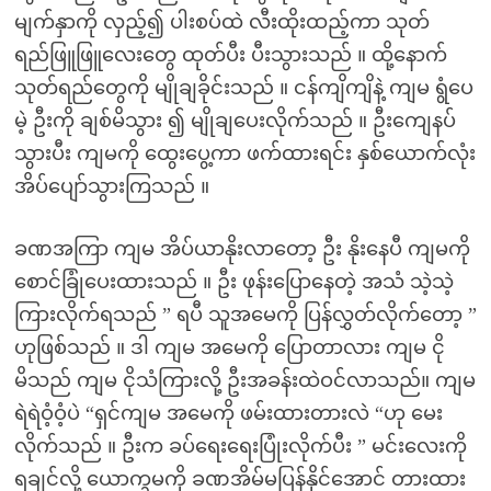
မျက်နှာကို လှည့်၍ ပါးစပ်ထဲ လီးထိုးထည့်ကာ သုတ်
ရည်‌ဖြူဖြူလေးတွေ ထုတ်ပီး ပီးသွားသည် ။ ထို့နောက်
သုတ်ရည်တွေကို မျိုချခိုင်းသည် ။ ငန်ကျိကျိနဲ့ ကျမ ရွံပေ
မဲ့ ဦးကို ချစ်မိသွား ၍ မျိုချပေးလိုက်သည် ။ ဦးကျေနပ်
သွားပီး ကျမကို ထွေးပွေ့ကာ ဖက်ထားရင်း နှစ်ယောက်လုံး
အိပ်ပျော်သွားကြသည် ။
ခဏအကြာ ကျမ အိပ်ယာနိုးလာတော့ ဦး နိုးနေပီ ကျမကို
စောင်ခြုံပေးထားသည် ။ ဦး ဖုန်းပြောနေတဲ့ အသံ သဲ့သဲ့
ကြားလိုက်ရသည် ” ရပီ သူအမေကို ပြန်လွှတ်လိုက်တော့ ”
ဟုဖြစ်သည် ။ ဒါ ကျမ အမေကို ပြောတာလား ကျမ ငို
မိသည် ကျမ ငိုသံကြားလို့ ဦးအခန်းထဲဝင်လာသည်။ ကျမ
ရဲရဲဝံ့ဝံ့ပဲ “ရှင်ကျမ အမေကို ဖမ်းထားတားလဲ “ဟု မေး
လိုက်သည် ။ ဦးက ခပ်ရေးရေးပြုံးလိုက်ပီး ” မင်းလေးကို
ရချင်လို့ ယောက္ခမကို ခဏအိမ်မပြန်နိုင်အောင် တားထား