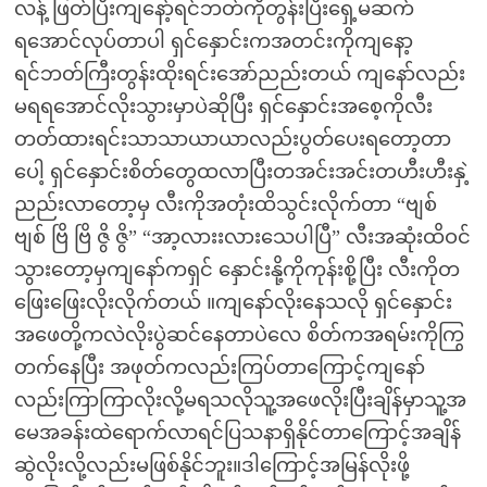
လန့် ဖြတ်ပြီးကျနော့်ရင်ဘတ်ကိုတွန်းပြီးရှေ့မဆက်
ရအောင်လုပ်တာပါ ရှင်နှောင်းကအတင်းကိုကျနော့
ရင်ဘတ်ကြီးတွန်းထိုးရင်းအော်ညည်းတယ် ကျနော်လည်း
မရရအောင်လိုးသွားမှာပဲဆိုပြီး ရှင်နှောင်းအစေ့ကိုလီး
တတ်ထားရင်းသာသာယာယာလည်းပွတ်ပေးရတော့တာ
ပေါ့ ရှင်နှောင်းစိတ်တွေထလာပြီးတအင်းအင်းတဟီးဟီးနှဲ့
ညည်းလာတော့မှ လီးကိုအတုံးထိသွင်းလိုက်တာ “ဗျစ်
ဗျစ် ဗြိ ဗြိ ဇွိ ဇွိ” “အာ့လားးလားသေပါပြီ” လီးအဆုံးထိဝင်
သွားတော့မှကျနော်ကရှင် နှောင်းနို့ကိုကုန်းစို့ပြီး လီးကိုတ
ဖြေးဖြေးလိုးလိုက်တယ် ။ကျနော်လိုးနေသလို ရှင်နှောင်း
အဖေတို့ကလဲလိုးပွဲဆင်နေတာပဲလေ စိတ်ကအရမ်းကိုကြွ
တက်နေပြီး အဖုတ်ကလည်းကြပ်တာကြောင့်ကျနော်
လည်းကြာကြာလိုးလို့မရသလိုသူ့အဖေလိုးပြီးချိန်မှာသူ့အ
မေအခန်းထဲရောက်လာရင်ပြသနာရှိနိုင်တာကြောင့်အချိန်
ဆွဲလိုးလို့လည်းမဖြစ်နိုင်ဘူး။ဒါကြောင့်အမြန်လိုးဖို့