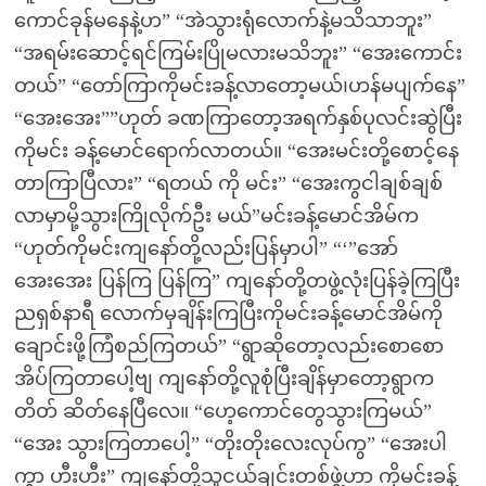
ကောင်ခုန်မနေနဲ့ဟ” “အဲသွားရုံလောက်နဲ့မသိသာဘူး”
“အရမ်းဆောင့်ရင်ကြမ်းပြိုမလားမသိဘူး” “အေးကောင်း
တယ်” “တော်ကြာကိုမင်းခန့်လာတော့မယ်၊ဟန်မပျက်နေ”
“အေးအေး””ဟုတ် ခဏကြာတော့အရက်နှစ်ပုလင်းဆွဲပြီး
ကိုမင်း ခန့်မောင်ရောက်လာတယ်။ “အေးမင်းတို့စောင့်နေ
တာကြာပြီလား” “ရတယ် ကို မင်း” “အေးကွငါချစ်ချစ်
လာမှာမို့သွားကြိုလိုက်ဦး မယ်”မင်းခန့်မောင်အိမ်က
“ဟုတ်ကိုမင်းကျနော်တို့လည်းပြန်မှာပါ” “‘”အော်
အေးအေး ပြန်ကြ ပြန်ကြ” ကျနော်တို့တဖွဲ့လုံးပြန်ခဲ့ကြပြီး
ညရှစ်နာရီ လောက်မှချိန်းကြပြီးကိုမင်းခန့်မောင်အိမ်ကို
ချောင်းဖို့ကြံစည်ကြတယ်” “ရွာဆိုတော့လည်းစောစော
အိပ်ကြတာပေါ့ဗျ ကျနော်တို့လူစုံပြီးချိန်မှာတော့ရွာက
တိတ် ဆိတ်နေပြီလေ။ “ဟေ့ကောင်တွေသွားကြမယ်”
“အေး သွားကြတာပေါ့” “တိုးတိုးလေးလုပ်ကွ” “အေးပါ
ကွာ ဟီးဟီး” ကျနော်တို့သူငယ်ချင်းတစ်ဖွဲ့ဟာ ကိုမင်းခန့်