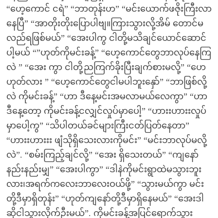
“ဟေ့ကောင် ငရဲ” “ဘာတုန်းဟ” “မင်းယောက်ဖဇိုးကြီးလာ
နေပြီ” “အာတိုးတိုးပြောပါဗျ။ကြားသွားလို့အိမ် တောင်မ
လည်ရဖြစ်မယ်” “အေးပါကွ ငါတို့မသိချင်ယောင်ဆောင်
ပါ့မယ် “”ဟုတ်ကိုမင်းခန့်” “ဟေ့ကောင်တွေဘာလုပ်နေကြ
လဲ ” “အေး ကွာ ငါတို့ညကြက်ခိုးပြီးချက်စားမလို့” “ဟေ
ဟုတ်လား ” “ဟေ့ကောင်တွေငါမပါဘူးနှော်” “ဘာဖြစ်လို့
လဲ ကိုမင်းခန့်” “ဟာ ဒီနေ့မင်းအမလာမယ်လေကွာ” “ဟာ
ဒီနေ့တော့ ကိုမင်းခန့်ငလျှင်လှုပ်မှာပေါ့” “ဟားးဟားးလှုပ်
မှာပေါ့ကွ” “သိပါတယ်ခင်များကြီးငတ်ပြတ်နေတာ”
“ဟားးဟားးး ဖျံသိုရှိသေးလားကိုမင်း” “မင်းဘာလုပ်မလို့
လဲ”. “စမ်းကြည့်ချင်လို့” “အေး ရှိသေးတယ်” “ကျနော်
နည်းနည်းမျှ” “အေးပါကွာ” “ဒါနဲကိုမင်းရွာထဲမသွားဘူး
လား၊အရက်ကလေးဘာလေးဝယ်ဖို့” “သွားမယ်ကွာ မင်း
တို့ဒီမှာရှိတုန်း” “ဟုတ်ကျနော်တို့ဒီမှာရှိနေမယ်” “အေးဒါ
ဆိုငါသွားလိုက်ဦးမယ်”. ကိုမင်းခန့်အပြင်ရောက်သွား