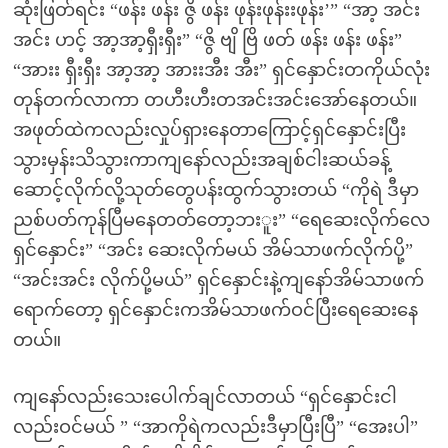
ဆုံးဖြတ်ရင်း “ဖန်း ဖန်း ဇွိ ဖန်း ဖုန်းဖုန်းးဖုန်း’” “အာ့ အင်း
အင်း ဟင့် အာ့အာ့ရှီးရှီး” “ဇွိ ဗျိ ဗြိ ဖတ် ဖန်း ဖန်း ဖန်း”
“အားး ရှီးရှီး အာ့အာ့ အားးအီး အီး” ရှင်နှောင်းတကိုယ်လုံး
တုန်တက်လာကာ တဟီးဟီးတအင်းအင်းအော်နေတယ်။
အဖုတ်ထဲကလည်းလှုပ်ရှားနေတာကြောင့်ရှင်နှောင်းပြီး
သွားမှန်းသိသွားကာကျနော်လည်းအချစ်ငါးဆယ်ခန့်
ဆောင့်လိုက်လို့သုတ်တွေပန်းထွက်သွားတယ် “ကိုရဲ ဒီမှာ
ညစ်ပတ်ကုန်ပြီမနေတတ်တော့ဘးူး” “ရေဆေးလိုက်လေ
ရှင်နှောင်း” “အင်း ဆေးလိုက်မယ် အိမ်သာဖက်လိုက်ပို့”
“အင်းအင်း လိုက်ပို့မယ်” ရှင်နှောင်းနဲ့ကျနော်အိမ်သာဖက်
ရောက်တော့ ရှင်နှောင်းကအိမ်သာဖက်ဝင်ပြီးရေဆေးနေ
တယ်။
ကျနော်လည်းသေးပေါက်ချင်လာတယ် “ရှင်နှောင်းငါ
လည်းဝင်မယ် ” “အာကိုရဲကလည်းဒီမှာပြီးပြီ” “အေးပါ”