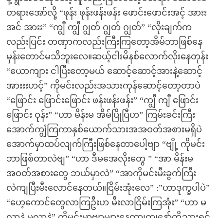
တရားအော်လို့ “ဖုန်း ဖုန်းဖန်းဖန်း ဖောင်းဖောင်းအင့် အားး
အင် အားး” “ကျွီ ကျွီ ဂျွတ် ဂျွတ် ဂျွတ်” “လိုးချက်က
လည်းပြင်း တဏှာကလည်းကြီးကြတော့အိမ်ဘာဖြစ်နေ
မှန်းတောင်မသိဘူးလေ။ဆယ့်ငါးမိနစ်လောက်လိုးနေတုန်း
“ယောကျား ငါပြီးတော့မယ် ဆောင့်ဆောင့်အားနဲ့ဆောင့်
အားးးဟင့်” ကိုမင်းလည်းအသားကုန်ဆောင့်တော့တာပဲ
“ဖြောင်း ဖြောင်းဖြောင်း ဖန်းဖန်းဖန်း” “ကျွီ ကျီ ဖြောင်း
ဖြောင်း ဝုန်း” “ဟာ မိန်းမ အိမ်ပြိုပြီဟ” ကြမ်းခင်းကြီး
အောက်ကျွံကြကာနှစ်ယောက်သားအအဝတ်အစားမရှိပဲ
အောက်မှာထပ်လျက်ကြီးဖြစ်နေတာပေါ့ဗျာ “ဗျို့ ကိုမင်း
ဘာဖြစ်တာလဲဗျ” “ဟာ ဒီမအေလိုးတွေ ” “အာ မိန်းမ
အဝတ်အစားတွေ ဘယ်မှာလဲ” “အာကိုမင်းမီးခွက်ကြီး
လဲကျပြီးမီးလောင်နေတယ်။ငြိမ်းအုံးလေ” :”ဟာဒုက္ခပါပဲ”
“ဟေ့ကောင်တွေလာကြဦးဟ မီးလာငြိမ်းကြအုံး” “ဟာ မ
လာနဲ့ မလာနဲ့” ကိုမင်းမှာဗျာများနေတာ၊ကျနော်တို့သွားရင်