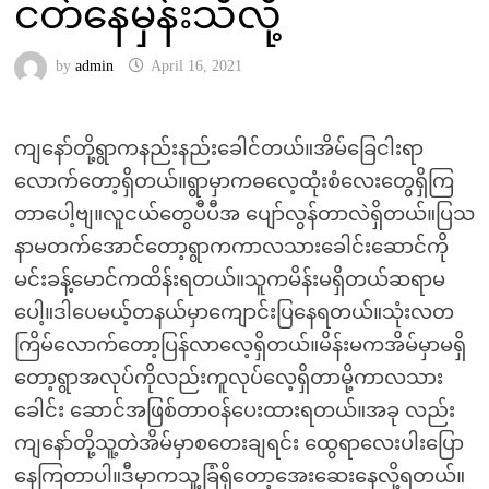
ငတ်နေမှန်းသိလို့
by
admin
April 16, 2021
ကျနော်တို့ရွာကနည်းနည်းခေါင်တယ်။အိမ်ခြေငါးရာ
လောက်တော့ရှိတယ်။ရွာမှာကဓလေ့ထုံးစံလေးတွေရှိကြ
တာပေါ့ဗျ။လူငယ်တွေပီပီအ ပျော်လွန်တာလဲရှိတယ်။ပြသ
နာမတက်အောင်တော့ရွာကကာလသားခေါင်းဆောင်ကို
မင်းခန့်မောင်ကထိန်းရတယ်။သူကမိန်းမရှိတယ်ဆရာမ
ပေါ့။ဒါပေမယ့်တနယ်မှာကျောင်းပြနေရတယ်။သုံးလတ
ကြိမ်လောက်တော့ပြန်လာလေ့ရှိတယ်။မိန်းမကအိမ်မှာမရှိ
တော့ရွာအလုပ်ကိုလည်းကူလုပ်လေ့ရှိတာမို့ကာလသား
ခေါင်း ဆောင်အဖြစ်တာဝန်ပေးထားရတယ်။အခု လည်း
ကျနော်တို့သူ့တဲအိမ်မှာစတေးချရင်း ထွေရာလေးပါးပြော
နေကြတာပါ။ဒီမှာကသူ့ခြံရှိတော့အေးဆေးနေလို့ရတယ်။