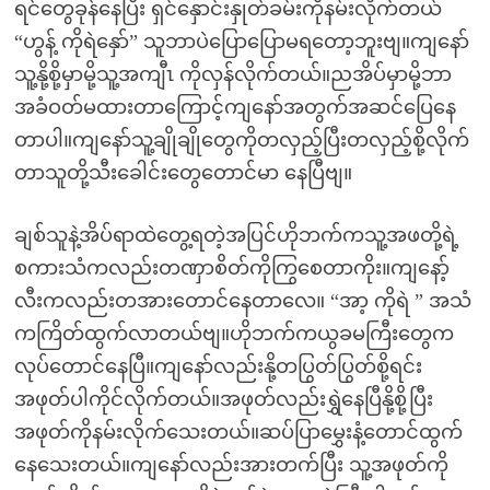
ရင်တွေခုန်နေပြီး ရှင်နှောင်းနှုတ်ခမ်းကိုနမ်းလိုက်တယ်
“ဟွန့် ကိုရဲနှော်” သူဘာပဲပြောပြောမရတော့ဘူးဗျ။ကျနော်
သူ့နို့စို့မှာမို့သူ့အကျီၤ ကိုလှန်လိုက်တယ်။ညအိပ်မှာမို့ဘာ
အခံဝတ်မထားတာကြောင့်ကျနော်အတွက်အဆင်ပြေနေ
တာပါ။ကျနော်သူ့ချိုချိုတွေကိုတလှည့်ပြီးတလှည့်စို့လိုက်
တာသူတို့သီးခေါင်းတွေတောင်မာ နေပြီဗျ။
ချစ်သူနဲ့အိပ်ရာထဲတွေ့ရတဲ့အပြင်ဟိုဘက်ကသူ့အဖတို့ရဲ့
စကားသံကလည်းတဏှာစိတ်ကိုကြွစေတာကိုး။ကျနော့်
လီးကလည်းတအားတောင်နေတာလေ။ “အာ့ ကိုရဲ ” အသံ
ကကြိတ်ထွက်လာတယ်ဗျ။ဟိုဘက်ကယွခမကြီးတွေက
လုပ်တောင်နေပြီ။ကျနော်လည်းနို့တပြွတ်ပြွတ်စို့ရင်း
အဖုတ်ပါကိုင်လိုက်တယ်။အဖုတ်လည်းရွှဲနေပြီနို့စို့ပြီး
အဖုတ်ကိုနမ်းလိုက်သေးတယ်။ဆပ်ပြာမွှေးနံ့တောင်ထွက်
နေသေးတယ်။ကျနော်လည်းအားတက်ပြီး သူ့အဖုတ်ကို