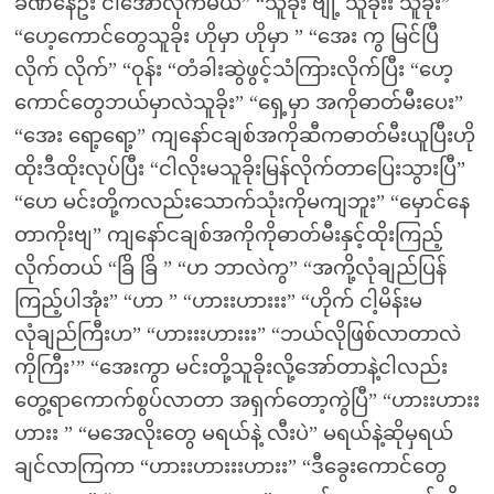
ခဏနေဦး ငါအော်လိုက်မယ်” “သူခိုး ဗျို့ သူခိုးး သူခိုး”
“ဟေ့ကောင်တွေသူခိုး ဟိုမှာ ဟိုမှာ ” “အေး ကွ မြင်ပြီ
လိုက် လိုက်” “ဝုန်း “တံခါးဆွဲဖွင့်သံကြားလိုက်ပြီး “ဟေ့
ကောင်တွေဘယ်မှာလဲသူခိုး” “ရှေ့မှာ အကိုဓာတ်မီးပေး”
“အေး ရော့ရော့” ကျနော်ငချစ်အကိုဆီကဓာတ်မီးယူပြီးဟို
ထိုးဒီထိုးလုပ်ပြီး “ငါလိုးမသူခိုးမြန်လိုက်တာပြေးသွားပြီ”
“ဟေ မင်းတို့ကလည်းသောက်သုံးကိုမကျဘူး” “မှောင်နေ
တာကိုးဗျ” ကျနော်ငချစ်အကိုကိုဓာတ်မီးနှင့်ထိုးကြည့်
လိုက်တယ် “ခြိ ခြိ ” “ဟ ဘာလဲကွ” “အကို့လုံချည်ပြန်
ကြည့်ပါအုံး” “ဟာ ” “ဟားးဟားးး” “ဟိုက် ငါ့မိန်းမ
လုံချည်ကြီးဟ” “ဟားးးဟားးး” “ဘယ်လိုဖြစ်လာတာလဲ
ကိုကြီး’” “အေးကွာ မင်းတို့သူခိုးလို့အော်တာနဲ့ငါလည်း
တွေ့ရာကောက်စွပ်လာတာ အရှက်တော့ကွဲပြီ” “ဟားးဟားး
ဟားး ” “မအေလိုးတွေ မရယ်နဲ့ လီးပဲ” မရယ်နဲ့ဆိုမှရယ်
ချင်လာကြကာ “ဟားးဟားးးဟားး” “ဒီခွေးကောင်တွေ