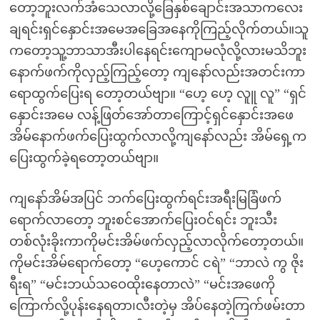
တော့ဘူးလက်အံသေလာလို့ခြေနှစ်ချောင်းအသာကလေး
ချရင်းရှင်နှောင်းအမေအခြေအနေကိုကြည့်လိုက်တယ်။သူ
ကတော့သူ့ဘာသာအီးပါနေရင်းကျောမလုံလို့လားမသိဘူး
နောက်ဖက်ကိုလှည့်ကြည့်တော့ ကျနော်လည်းအတင်းကာ
ရောထွက်ပြေးရ တော့တယ်ဗျာ။ “ဟေ့ ဟေ့ လူူ လူ” “ရှင်
နှောင်းအမေ လန့်ဖြတ်အော်တာကြောင့်ရှင်နှောင်းအဖေ
အိမ်နောက်ဖက်ပြေးထွက်လာလို့ကျနော်လည်း အိမ်ရှေ့က
ပြေးထွက်ခဲ့ရတော့တယ်ဗျာ။
ကျနော်အိမ်အပြင် ဘက်ပြေးထွက်ရင်းအရီးမြခြံဖက်
ရောက်လာတော့ ဘူးစင်အောက်ပြေးဝင်ရင်း ဘူးသီး
တစ်လုံးခိုးကာကိုမင်းအိမ်ဖက်လှည့်လာလိုက်တော့တယ်။
ကိုမင်းအိမ်ရောက်တော့ “ဟေ့ကောင် ငရဲ” “ဘာလဲ ကွ ဇိုး
ရီးရ” “မင်းဘယ်သဝေထိုးနေတာလဲ” “မင်းအဖေကို
ကြောက်လို့ပုန်းနေရတာ၊လီးတဲ့မှ အိပ်နေတဲ့ကြက်ဖမ်းတာ