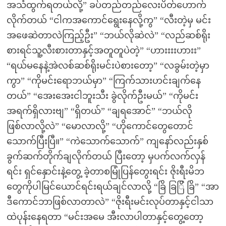
အသံထွက်ရတယ်လို့” ခပ်တည်တည်လေးပိတ်ဟောက်
လိုက်တယ် “ငါကအကောင်ရွေးနေလို့ကွ” “လီးတဲ့မှ မင်း
အဖေဆဲတာလဲကြည့်ဦး” “ဘယ်လိုဆဲလဲ” “လည်ဆစ်ရိုး
စားရင်သူ့လီးစားတာနှင့်အတူတူပဲတဲ့” “ဟားးးးဟားး”
“ရယ်မနေနဲ့အဲလစ်ဆစ်ရိုးမင်းပဲစားတော့” “လခွမ်းတဲ့မှာ
ကွာ” “ကိုမင်းရောဘယ်မှာ” “ကြက်သားဟင်းချက်နေ
တယ်” “အေးအေးငါဘူးသီး ခွဲလိုက်ဦးမယ်” “ကိုမင်း
အရက်ရှိလားဗျ” “ရှိတယ်” “ချရအောင်” “ဘယ်လို
ဖြစ်လာလို့လဲ” “မောလာလို့” “ဟိုကောင်တွေတောင်
သောက်ပြီးပြီ။” “ကဲသောက်သောက်” ကျနော်လည်းနှစ်
ခွက်ဆက်တိုက်ချလိုက်တယ် ပြီးတော့ မှပက်လက်လှန်
ရင်း ရှင်နှောင်းနဲ့တွေ့ ခဲ့တာစမြုံပြန်တွေးရင်း ဇိုးရီးမိဘ
တွေကိုပါမြင်ယောင်ရင်းရယ်ချင်လာလို့ “ခြိ ခြြိ ခြိ” “အာ
ဒီကောင်ဘာဖြစ်လာတာလဲ” “ဇိုးရီးမင်းလုပ်တာနှင့်ငါသာ
ထဲပုန်းနေရတာ “မင်းအမေ အီးလာပါတာနှင့်တွေ့တော့