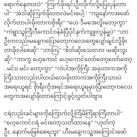
ရောက်နေတာလဲ” “ကြက်ခိုးရင်းဦးလိုက်လို့ပြေးပုန်းတာ
ပါ” “အဲဒါဆိုကြက်ခိုးတာလဲမင်းပေါ့:’ “ကျနော်ကအဖော်
လိုက်တာပါ၊ခိုးတာကဇိုးရီး” “ဟေ ဒီမအေလိူးတော့ကွာ”
“ကဲရွာသူကြီးဒီကောင်ဝန်ခံပြီပိုင်နက်ကျူးလွန်မှု့ပဲ” “ဟာ
ဦးကလည်းမနေ့ကပြောတော့ကလေးတွေပျော်ချင်လို့ခိုး
တာခိုးပါစေဆို” “ဘာကြ” “စိတ်ဆိုးသေးလား ၊မဆိုးဘူး
ဆို” “ဘာကွ ဟေ့ကောင် ဟေ့ကောင်တော်တော့တော်တော့
..မင်းး မင်း တော့ကွာ” “ကဲပါအကိုကြီး အခုဟာကအကို
ကြီးသားလည်းပါတယ်လေ၊ခိုးတာကအကိုကြီးသားပဲ
အရေးယူရင် ဇိုးရီးကိုအရင်အရေးယူရမှာ၊ပြီးတော့ကလေး
တွေကအပျော်ခိုးတာကြောင့်ခွင့်လွှတ်ပါဗျာ။
ငရဲလည်းခင်များကိုကြောက်လို့ကြံမိကြံရာကြံတာပါ”
“ဟေ့ကောင်ငရဲ မင်းတော့သတိထားနေ” “ဟုတ်ကဲ့
ဦး..နောက်မဖြစ်စေရဘူး” ဟီးမနေ့ကသူ့အကြောင်းဖော်