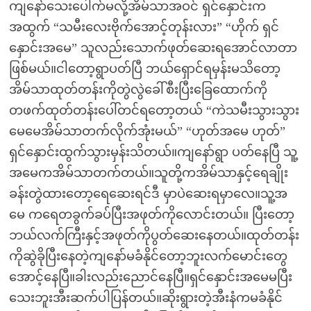
ကျနော်သေးပေါက်မလို့အိမ်သာအဝင် ရှင်နှောင်းက
အထွက် “သမီးလေးဗိုက်အောင့်တုန်းလား” “ဟိုက် ရှင်
နှောင်းအမေ” သူလည်းသောက်ဖုတ်ဆေးရအောင်လာတာ
ဖြစ်မယ်။ငါတော့ရွာပတ်ပြီ ဘယ်ရှောင်ရမှန်းမသိတော့
အိမ်သာထုတ်တန်းကိုတွဲလွဲခေါ်စီးပြီးခြေထောက်ကို
တဖက်ထုတ်တန်းပေါ်တင်ရတော့တယ် “ကဲသမီးသွားသွား
မေမေအိမ်သာတက်လိုက်အုံးမယ်” “ဟုတ်အမေ ဟုတ်”
ရှင်နှောင်းထွက်သွားမှန်းသိတယ်။ကျနော်ရွာ ပတ်နေပြီ သူ့
အမေကအိမ်သာတက်တယ်။သူတို့ကအိမ်သာနှင့်ရေချိုး
ခန်းတွဲထားတော့ရေဆေးရင်ဒီ မှာပဲဆေးရမှာလေ။သူ့အ
မေ ကရေတခွက်ခပ်ပြီးအဖုတ်ကိုလောင်းတယ်။ ပြီးတော့
ဘယ်လက်ကြီးနှင့်အဖုတ်ကိုပွတ်ဆေးနေတယ်။ထုတ်တန်း
ကိုဆွဲခိုပြီးနေတဲ့ကျနော်မခံနိုင်တော့ဘူးလက်မောင်းတွေ
အောင့်နေပြီ။ခါးလည်းညောင်နေပြီ။ရှင်နှောင်းအမေမပြီး
သေးဘူးအီးဆက်ပါပြန်တယ်။ဆိုးရွားတဲ့အီးနံကမခံနိုင်