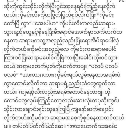
ဆိုးကိုကွင်းသိုင်းလိုက်ပြီးဂွင်းထုနေရင်းကြည့်နေလိုက်
တယ်။ကိုမင်းလီးကိုတပြွတ်ပြွတ်စုပ်လိုက်ပြီး “ကိုမင်း
တော်ပြီ ကွာ” “အေးပါဟ” ကိုမင်းလီးကလည်းဆရာမ
သွားရည်တွေနှင့်စိုနေပြီးမီးရောင်အောက်မှာလက်လက်ထ
နေတာ ဆရာမကသူ့အလှည့်လည်းပြီးရောအိပ်ရာပေါ်လှဲ
လိုက်တယ်။ကိုမင်းအလှည့်လေ ကိုမင်းကဆရာမပေါင်
ကြားဝင်ပြီးဆရာမပေါင်ကိုဖြဲကားပြီးခေါင်းထိုးဝင်သွား
တယ် ဆရာမစောက်ဖုတ်ကိုယက်တာဗျ။ “ပလပ် ပလပ်
ပလပ်” “အားဟားးဟားးကိုမင်းရယ်လွမ်းနေတာအရမ်းပဲ
ကွာကောင်းလိုက်တာ ဆရာမရဲ့ညည်းသံတွေထွက်လာ
တယ်။ ကျနော့်လီးလည်းအရမ်းတောင်နေတာဗျ။ဟို
ကောင်တွေလှမ်းကြည့်တော့လည်းအားလုံးကပုဆိုးကွင်း
သိုင်းကာချောင်းရင်းထုနေကြပြီ ကျနော်ဆက်ချောင်း
လိုက်တယ်။ကိုမင်းက ဆရာမအစေ့ကိုစုပ်နေတာထင်တယ်
ဗျ။ တပြွတ်ပြွတ်ကိုမြည်ရော။ “အားးယောက်ျားအရမ်း