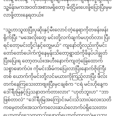
သူ့မိန်းမကအဝတ်အစားမရှိတော့ မီးငြိမ်းပေးဖို့ပြောပြီးမှမ
လာဖို့တားနေရတယ်။
“သူ့ဟာသူထပြီးပုဆိုးနှင့်မီးလောင်တဲ့နေရာကိုတဖန်းဖန်း
ရိုက်ပြီး “မအေလိုးတွေ မင်းတို့လက်ချက်မဟုတ်လား ပြီး
ရင်တော့မင်းတို့ငါနှင့်တွေ့မယ်” ကျနော်တို့လည်းကိုမင်း
တော်တော်ပေါက်ကွဲနေမှန်းသိတော့ရွာထဲကိုဖိနပ်ပါချွတ်
ပြီးပြေးရ တော့တယ်။အဟီးနောက်ကျတဲ့ခြေထောက်
သစ္စာဖောက်ပဲ။ ကိုမင်းအိမ်ကပြေးလာပြီးနောက်ဇိုးကြီး
တစ် ယောက်ကိုမင်းတို့လင်မယားကိုကြည့်လာပြီး ဖီလ်း
တက်နေကြသေးတာဗျ။ပြီးမှငချစ်က “ငရဲ မင်းဟိုနေ့က
ဒေါ်ရီးမြနှင့်ပြသနာတက်တားလား” “ဟုတ်ဘူးဟ” “ဘာ
ဖြစ်တာလဲ” “ဒေါ်ရီးမြအကြောင်းမင်းသိသားပဲလေ။သတိ
ကမေ့တတ်။အသက်ကလေးဆယ်လောက်ပဲရှိသေးတာ၊
ယောကျာ်းသေကတည်းနောက်ယောက်ကျားလဲမယူဘူး