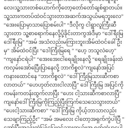
လေ၊သူ့သားတစ်ယောက်ကိုတော့တော်တော်ချစ်ရှာတယ်။
သူ့သားကတပ်ထဲဝင်သွားတာအဆက်အသွယ်မရဘူးလေ”
“အေးပြောမှာသာပြောစမ်းပါ” “ဒီလိုကွ ငါရွာလူကြီးဆီ
သွားတာ သူ့စာရောက်နေလို့ပို့ခိုင်းတာကွအဲဒီမှာ “ဒေါ်ရီးမြ
ဒေါ်ရီးမြ” “အမ် အသံလည်းမကြားဘူး၊အိမ်ထဲဝင်ခေါ်ဦး
မှ” အိမ်ထဲဝင်ပြီး “ဒေါကြီးမြရေ ” “ဟေ့ ဘသူလဲဟေ့”
“ကျနော်ငရဲပါ” “အေးအေးငါရေချိုးနေလို့ “ရေချိုးခန်းထဲ
ကလှမ်းအော်ပြေီးပြာနေလို့ ဘာကိစ္စလဲ”ကျနော်အပြင်
ကနားထောင်နေ “ဘာကိစ္စလဲ” “ဒေါ်ကြီးမြသားဆီကစာ
လာတယ်” “ဟေဟုတ်လားငါလာပြီ” ဒေါ်ကြီးမြ အပြင်ကို
ကမန်းကတန်းထွက်လာပြီး “ဟေး ငါ့သားဆီကစာလာပြီ”
ကျနော်ဒေါ်ကြီးမြကိုကြည့်ပြီးကြက်သေသေသွားတယ်”
“ပေးငါ့သားဆီကစာ” “ဒေါ်ကြီးမြ ကိုယ့်ဘာသာလည်း
သေချာကြည့်ဦး” “အမ် အမလေး ငါတော့အရှက်ကွဲပါပြီ ”
အော်ပြီးအခန်းထဲပြန်ပြေးဝင်သွားတယ်။အ ရှက်ကွဲမှာပေါ့