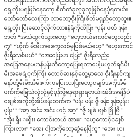
ဝါးထရံနားသိပ်ကပ်လို့လည်းမရဘူး။အထဲကလည်းအရမ်း
ရှေ့တိုးမရဖြစ်နေတော့ စိတ်ထဲခုလုခုလုဖြစ်နေပုံရတယ်။
တော်တော်လေးကြာ လာတော့ဇိုးကြီးစိတ်မရှည်တော့ဘူး။
ရှေ့တိုး ပြီးဆောင့်လိုက်တာ။နံရံကိုထိပြီး “ဖုန်း ဖတ် ဖုန်း
ဘတ် “အသံထွက်သွားတော့ “ဟေ့ဘယ်ကောင်တွေလည်း
ကွ” “ဟိုက် မီးမီးအဖေကွလစ်မှဖြစ်မယ်ဟေ့” “ဟေ့ကောင်
ဇိုးရီးလစ်မယ်” “အေးပြေးဟ ပြေး” ဇိုးရီးလည်း
အခြေအနေမဟန်မှန်းသိတော့ပြေးရတာပေါ့မဟုတ်ရင်မီး
မီးအဖေရဲ့ငှက်ကြီး တောင်ဓားနှင့်တွေ့မှာလေ ဇိုးရီးနှင်ကျ
နော်တို့မီးမီးအိမ်ဖက်ကပြေးလာပြီးတော့ငချစ်အကိုအိမ်
ဖက်ကိုခြေသံလုံလုံနှင့်ပုန်းဖို့နေရာရှာရတယ်။အဲဒီအချိန်ပဲ
ငချစ်အကိုတို့အိပ်ခန်းဘက်က “ဖန်း ဖန်း ဇွိ ဖန်း ဖုန်းဖုန်းး
ဖုန်း’” “အာ့ အင်း အင်း ဟင့် အာ့” “ဇွိ ဗျစ် ဗျစ် ဗြိ ဗြိ ”
“အိုး ရှီး းရှီးး ကောင်းတယ် အားး” “ဟေ့ကောင့်ငချစ်
ကြားလား” “အေး ငါ့အကိုတော့ဆွဲနေပြီကွ” “အေး ဟ၊