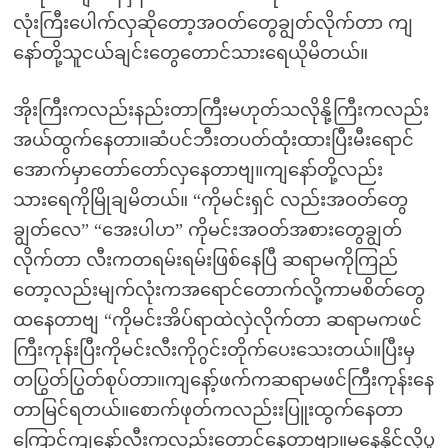
လုံးကြီးပေါက်လှဆိုတော့အဝတ်တွေချွတ်လိုက်တာ ကျ
နော်တို့သူငယ်ချင်းတွေတောင်သားရေယိုမိတယ်။
အိုးကြီးကလည်းနည်းတာကြီးမဟုတ်သလိုနို့ကြီးကလည်း
အယ်ထွက်နေတာ။ဆံပင်ဘီးတပတ်ထုံးထားပြီးမီးရောင်
အောက်မှာတော်တော်လှနေတာဗျ။ကျနော်တို့လည်း
သားရေကိုမြိုချမိတယ်။ “ကိုမင်းရှင် လည်းအဝတ်တွေ
ချွတ်လေ” “အေးပါဟ” ကိုမင်းအဝတ်အစားတွေချွတ်
လိုက်တာ လီးကတရမ်းရမ်းဖြစ်နေပြီ ဆရာမကိုကြည်
တော့လည်းမျက်လုံးကအရောင်တောက်လို့ကာမစိတ်တွေ
ထနေတာဗျ “ကိုမင်းအိပ်ရာထဲလှဲလိုက်တာ ဆရာမကဖင်
ကြီးကုန်းပြီးကိုမင်းလီးကိုဂွင်းတိုက်ပေးသေးတယ်။ပြီးမှ
တပြွတ်ပြွတ်စုပ်တာ။ကျနော့်ဖက်ကဆရာမဖင်ကြီးကုန်းနေ
တာမြင်ရတယ်။စောက်ဖုတ်ကလည်းးပြူးထွက်နေတာ
ကြောင့်ကျနော်လီးကလည်းတောင်နေတာဗျာ။မနေနိုင်လို့ပူ