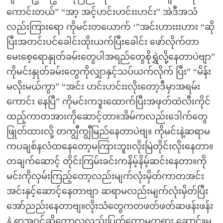
ကောင်းတယ်” “အာ့ အင့်ဟင်းဟင်းးဟင်း” အဲဒီအသံ
လည်းကြားရော ကိုမင်းတယောက် ‘”အင်းဟားးးဟား “ဆို
ပြီးအတင်းပင်ခေါင်းထိုးယက်ပြီးခေါင်း ဖော်လိုက်တာ
မေးစေ့ရောနှုတ်ခမ်းတွေပါအရည်တွေစိုရွှဲလို့နေတာပဲဗျာ”
ကိုမင်းနှုတ်ခမ်းတွေကိုလျှာနှင့်သပ်ယက်လိုက် ပြီး” “မိန်း
မလိုးမယ်ကွာ” “အင်း ဟင်းဟင်းးလိုးတော့ဒီမှာအရမ်း
ကောင်း နေပြီ” ကိုမင်းကဒူးထောက်ပြီးအဖုတ်ထဲလီးကိုင်
ထည့်ကာတအားကိုဆောင့်တာ။အိမ်ကလည်းဒေါက်တွေ
ဖြုတ်ထားလို့ တကျွီကျွီမြည်နေတာပဲဗျ။ ကိုမင်းနဲ့ဆရာမ
ကပချစ်နလံထနေတော့မကြားဘူး၊လိုးမြဲတိုင်းလိုးနေတာ။
တချက်ဆောင့် တိုင်းကြမ်းခင်းကနိမ့်နိမ့်ဆင်းနေတာ။ကို
မင်းကိုလှမ်းကြည့်တော့လည်းမျက်လုံးမှိတ်ကာတအင်း
အင်းနှင့်ဆောင့်နေတာဗျာ ဆရာမလည်းမျက်လုံးမှိတ်ပြီး
အော်ညည်းနေတာဗျ။လိုးသံတွေကတဖတ်ဖတ်ဆဖန်းဖန်း
နဲ့ ရွာအဝင်ဆိုတော့လူလည်းပြတ်တော့မတရား ဆောင်။မ