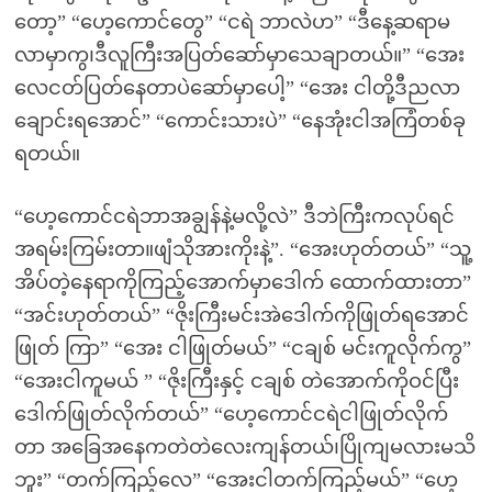
တော့” “ဟေ့ကောင်တွေ” “ငရဲ ဘာလဲဟ” “ဒီနေ့ဆရာမ
လာမှာကွ၊ဒီလူကြီးအပြတ်ဆော်မှာသေချာတယ်။” “အေး
လေငတ်ပြတ်နေတာပဲဆော်မှာပေါ့” “အေး ငါတို့ဒီညလာ
ချောင်းရအောင်” “ကောင်းသားပဲ” “နေအုံးငါအကြံတစ်ခု
ရတယ်။
“ဟေ့ကောင်ငရဲဘာအချွန်နဲ့မလို့လဲ” ဒီဘဲကြီးကလုပ်ရင်
အရမ်းကြမ်းတာ။ဖျံသိုအားကိုးနဲ့”. “အေးဟုတ်တယ်” “သူ့
အိပ်တဲ့နေရာကိုကြည့်အောက်မှာဒေါက် ထောက်ထားတာ”
“အင်းဟုတ်တယ်” “ဇိုးကြီးမင်းအဲဒေါက်ကိုဖြုတ်ရအောင်
ဖြုတ် ကြာ” “အေး ငါဖြုတ်မယ်” “ငချစ် မင်းကူလိုက်ကွ”
“အေးငါကူမယ် ” “ဇိုးကြီးနှင့် ငချစ် တဲအောက်ကိုဝင်ပြီး
ဒေါက်ဖြုတ်လိုက်တယ်” “ဟေ့ကောင်ငရဲငါဖြုတ်လိုက်
တာ အခြေအနေကတဲတဲလေးကျန်တယ်၊ပြိုကျမလားမသိ
ဘူး” “တက်ကြည့်လေ” “အေးငါတက်ကြည့်မယ်” “ဟေ့