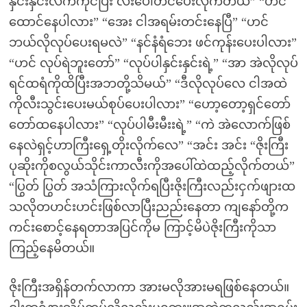
နှင်းနှင်းလက်ကိုင်ပြီး လီးပေါ်တင်ပေးလိုက်တယ်” “ဟင်
ထောင်နေပါလား” “အေး ငါအရမ်းတင်းနေပြီ” “ဟင်
ဘယ်လိုလုပ်ပေးရမလဲ” “နင်နံရံဘေး ဖင်ကုန်းပေးပါလား”
“ဟင် လုပ်ရဲဘူးတော်” “လုပ်ပါနှင်းနှင်းရဲ့” “အာ အဲလိုလုပ်
ရင်ထရံကိုထိပြီးအဘတို့သိမယ်” “ဒီလိုလုပ်လေ ငါအထဲ
ကိုလီးသွင်းပေးမယ်စုပ်ပေးပါလား” “ဟော့တော့ရှင်တော်
တော်ထနေပါလား” “လုပ်ပါမီးမီးးရဲ့” “ကဲ အဲလောက်ဖြစ်
နေလဲရှင့်ဟာကြီးရှေ့တိုးလိုက်လေ” “အင်း အင်း “ဇိုးကြီး
ပုဆိုးကိုစလွယ်သိုင်းကာလီးကိုအပေါ်ထဲထည့်လိုက်တယ်”
“ပြွတ် ပြွတ် အသံကြားလိုက်ရပြီးဇိုးကြီးလည်းငှက်ဖျားထ
သလိုတဟင်းဟင်းဖြစ်လာပြီးညည်းနေတာ ကျနော်တို့က
ကင်းစောင့်နေရတာအပြင်ကိုမ ကြာင့်မိပဲဇိုးကြီးကိုသာ
ကြည့်နေမိတယ်။
ဇိုးကြီးအရှိန်တက်လာကာ အားမလိုအားမရဖြစ်နေတယ်။