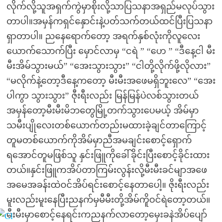
လိုက်လို့သူအရှက်ကွဲမှာစိုးလို့သာပြသနာအရှည်မလုပ်သွား
တာပါ။အမှန်ကရှင်နှောင်းနဲ့ပတ်သက်တယ်ထင်ပြီးပြသနာ
ရှာတာပါ။ ညနေရောက်တော့ အရက်နှစ်လုံးကိုလူလေး
ယောက်သောက်ပြီး မှောင်လာမှ “ငရဲ ” “ဟေ ” “ဒီနေ့ငါ မီး
မီးအိမ်သွားမယ်” “အေးသွားသွား” “ငါတို့လိုက်ဖို့လိုလား”
“မလိုက်နဲ့တော့ဒီနေ့ကတော့ မီးမီးအဖေမရှိဘူးလေ” “အေး
ပါကွာ သွားသွား” ဇီုးရီးလည်း မြန်မြန်ပဲလစ်သွားတယ်
အမှန်တော့မီးမီးမိဘတွေမြို့တက်သွားပေမယ့် အိမ်မှာ
သမီးပျိုလေးတစ်ယောက်တည်းမထားခဲ့ချင်တာကြောင့်
တူမတစ်ယောက်ကိုအိမ်မှာညီအမချင်းစောင့်ရှောက်
ရအောင်တူမဖြစ်သူ နှင်းဖြူကိုခေါ်ခိုင်းပြီးစောင့်ခိုင်းထား
တယ်။နှင်းဖြူကအိပ်တာကြမ်းလွန်းလို့မီးမီးခင်မျာအဖေ
အမေအခန်းထဲဝင်အိပ်ရင်းစောင့်နေတာပေါ့။ ဇိုးရီးလည်း
မူးလည်းမူးနေပြီးညနက်မှမီမီးတို့အိမ်ကိူဝင်ရဲတော့တယ်။
မီးမီးမှာစောင့်နေရင်းကညနက်လာတော့မှေးခနဲအိပ်ပျော်