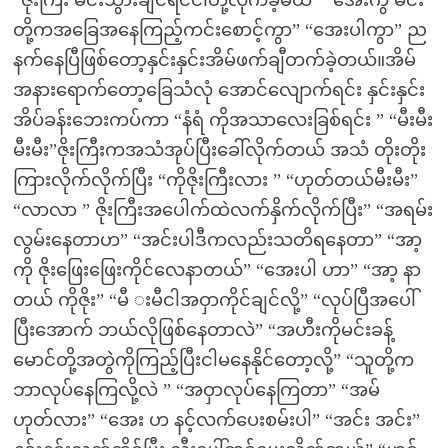
“ဇိုးကြီး မင်းသွားချင်ရင်ငါတို့လိုက်ခဲ့မယ်” “အေးကွ မင်း
တို့ကအခြေအနေကြည့်ကင်းစောင့်ကွာ” “အေးပါကွာ” ည
နက်နေပြီဖြစ်တော့နှင်းနှင်းအိမ်ဖက်ချီတက်ခဲ့တယ်။အိမ်
အနားရောက်တော့ခြေသံလုံ အောင်လျောက်ရင်း နှင်းနှင်း
အိပ်ခန်းဘေးကပ်ကာ “နံရံ ကိုအသာလေးခြစ်ရင်း ” “မီးမီး
မီးမီး”ဇိုးကြီးကအသံအုပ်ပြီးခေါ်လိုက်တယ် အသံ တိုးတိုး
ကြားလိုက်လိုက်ပြီး “ကိုဇိုးကြီးလား ” “ဟုတ်တယ်မီးမီး”
“လာလာ ” ဇိုးကြီးအပေါက်ထဲလက်နှိက်လိုက်ပြီး” “အရမ်း
လွမ်းနေတာဟ” “အင်းပါဒီကလည်းသတိရနေတာ” “အာ့
ကို ဇိုးဖြေးဖြေးကိုင်လေနာတယ်” “အေးပါ ဟာ” “အာ့ နာ
တယ် ကိုဇိုး” “မီ းမီငါအဝှာကိုင်ချင်လို့” “လုပ်ပြီအပေါ်
ပြီးအောက် ဘယ်လိုဖြစ်နေတာလဲ” “အဟီးကိုမင်းခန့်
မောင်တို့အတွဲကိုကြည့်ပြီးငါမနေနိုင်တော့လို့” “သူတို့က
ဘာလုပ်နေကြလို့လဲ ” “အဝှာလုပ်နေကြတာ” “အမ်
ဟုတ်လား” “အေး ဟ နင့်လက်ပေးစမ်းပါ” “အင်း အင်း”