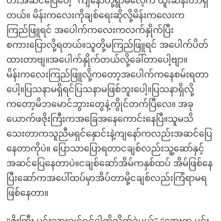
ဟီးအဆင်ပြေပေါ့” ကျနော်တို့ရွာဓလေ့က ထူးဆန်းတာရှိ
တယ်။ မိန်းကလေးကိုချစ်ရေးဆိုလို့မိန်းကလေးက
ကြည်ဖြူရင် အပေါက်ကလေးကလက်နှိုက်ပြီး
စကားပြောလို့ရတယ်။သူတို့မကြည်ဖြူရင် အပေါက်ပိတ်
ထားတာဗျ။အပေါက်နှိုက်တယ်လို့ခေါ်တာပေါ့ဗျာ။
မိန်းကလေးကြည်ဖြူလို့ကတော့အပေါက်ကနေစမ်းရတာ
ပေါ့။ပြသနာမရှိရင်ပြသနာမဖြစ်ဘူးပေါ့။ပြသနာရှိလို့
ကတော့မိဘမောင်ဘွားတွေနဲ့ကွိုင်တက်ပြီလေ။ အခု
ယောက်ဖဇိုးကြီးကအခြေအနေကောင်းနေပြီ။သူမသိ
သေးတာကသူညီမရှင်နှောင်းနဲ့ကျနော်ကလည်းအဆင်ပြေ
နေတာကိုပဲ။ ပြောသာပြောရတာငချစ်လည်းသူ့ဆော်နှင့်
အဆင်ပြေနေတာပဲ။ငချစ်ဆော်အိမ်ကနှစ်ထပ် အိမ်ဖြစ်နေ
ပြီးဆော်ကအပေါ်ထပ်မှာအိပ်တာမို့ငချစ်လည်းကြံရာမရ
ဖြစ်နေတာ။