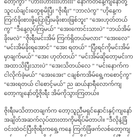
တော့ကွာ” “ဟားးဟားးးးဟားးး” နောက်တနေ့ကျနော်တို့
သူငယ်ချင်းတွေစုမိပြီး “ဇိုးရီး” “ဘာလဲကွ” “ဟိုနေ့က
ကြက်ခိုးစားဖို့ပြောပြီးမခိုးစားဖြစ်ဘူး” “အေးဟုတ်တယ်
ကွ” “ဒီနေ့လုပ်ကြမယ်” “အေးကောင်းသားပဲ” “ဘယ်အိမ်
ခိုးမလဲ” “ဇိုးရီးမင်းအိမ် ကြက်ရှိတယ်မလား” “အေးလေ”
“မင်းအိမ်ခိုးရအောင်” “အေး ရတယ်” “ပြီးရင်ကိုမင်းအိမ်
မှာချက်မယ်” “အေး ဟုတ်တယ်” “မင်းအိမ်ဆိုတော့မင်းက
အထာသိပြီးသားပဲ” “အေးသိတယ်လေ ” “မင်းနောက်က
ငါလိုက်ခဲ့မယ်” “အေးအေး” ငချစ်ကအိမ်ရှေ့ကစောင့်ကွ”
“အေးရတယ် ငါစောင့်မယ်” ည ဆယ်နာရီလောက်ကျ
တော့ကျနော်တို့ဇိုးရီး အိမ်ကိုသွားကြတယ်။
ဇိုးရီးမသိတာတချက်က တော့သူညီမရှင်နှောင်းနှင့်ကျနော်
အချိတ်အဆက်လုပ်ထားတာကိုမရိပ်မိတာပါ။ “ဒီလိုနဲ့ခြံ
ဝင်းထဲဝင်ပြီးဇိုးရီးကရှေ့ကနေ ကြက်ခြံဖက်လစ်တော့ကျ