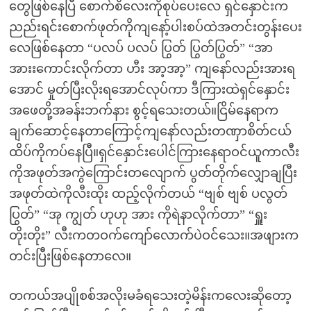
တွေဖြစ်နေပြီ စောက်စိလေးကိုစုပ်ပေးလေ ရှင်နှောင်းက
ညည်းရင်းစောက်ဖုတ်ကိုကျနော့်ပါးစပ်ထဲအတင်းတွန်းပေး
လေဖြစ်နေတာ “ပလပ် ပလပ် ပြွတ် ပြွတ်ပြွတ်” “အာ
အားးကောင်းလိုက်တာ ဟီး အာ့အာ့” ကျနော်လည်းအားရ
အောင် မှုတ်ပြီးလိုးရအောင်လုပ်ကာ ဒီကြားထဲရှင်နှောင်း
အဖေတို့အခန်းဘက်နား စွင့်ရသေးတယ်။ငြိမ်နေရာက
ချက်ဆောင့်နေတာကြောင့်ကျနော်လည်းတဏှာစိတ်ငယ်
ထိပ်ကိုကပ်နေပြီ။ရှင်နှောင်းပေါင်ကြားနေရာဝင်ယူကာလီး
ကိုအဖုတ်အကွဲကြောင်းတလျောက် ပွတ်တိုက်လျှောချပြီး
အဖုတ်ထဲကိုလီးထိုး ထည့်လိုက်တယ် “ဗျစ် ဗျစ် ပလွတ်
ပြွတ်” “အု ကျွတ် ဟုဟု အား ကိုရဲနာလိုက်တာ” “ရှူး
တိုးတိုး” လီးကတဝက်ကျော်လောက်ပဲဝင်သေး။အဖျားက
တင်းပြီးဖြစ်နေတာလေ။
တကယ်အပျိုစစ်အလိုးမခံရသေးတဲ့မိန်းကလေးဆိုတော့