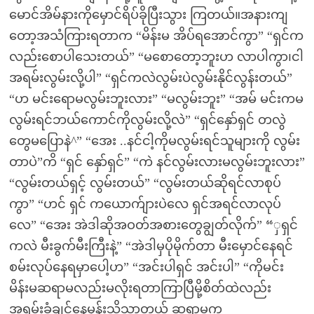
မောင်အိမ်နားကိုမှောင်ရိပ်ခိုပြီးသွား ကြတယ်။အနားကျ
တော့အသံကြားရတာက “မိန်းမ အိပ်ရအောင်ကွာ” “ရှင်က
လည်းစောပါသေးတယ်” “မစောတော့ဘူးဟ လာပါကွာ၊ငါ
အရမ်းလွမ်းလို့ပါ” “ရှင်ကလဲလွမ်းပဲလွမ်းနိုင်လွန်းတယ်”
“ဟ မင်းရောမလွမ်းဘူးလား” “မလွမ်းဘူး” “အမ် မင်းကမ
လွမ်းရင်ဘယ်ကောင်ကိုလွမ်းလို့လဲ” “ရှင်နှော်ရှင် တလွဲ
တွေမပြောနဲ^” “အေး ..နင်ငါ့ကိုမလွမ်းရင်သူများကို လွမ်း
တာပဲ”ကိ “ရှင် နှော်ရှင်” “ကဲ နင်လွမ်းလားမလွမ်းဘူးလား”
“လွမ်းတယ်ရှင့် လွမ်းတယ်” “လွမ်းတယ်ဆိုရင်လာစုပ်
ကွာ” “ဟင် ရှင် ကယောက်ျားပဲလေ ရှင်အရင်လာလုပ်
လေ” “အေး အဲဒါဆိုအဝတ်အစားတွေချွတ်လိုက်” “ှရှင်
ကလဲ မီးခွက်မီးကြီးနဲ့” “အဲဒါမှပိုမိုက်တာ မီးမှောင်နေရင်
စမ်းလုပ်နေရမှာပေါ့ဟ” “အင်းပါရှင် အင်းပါ” “ကိုမင်း
မိန်းမဆရာမလည်းမလိုးရတာကြာပြီမို့စိတ်ထဲလည်း
အရမ်းခံချင်နေမှန်းသိသာတယ် ဆရာမက