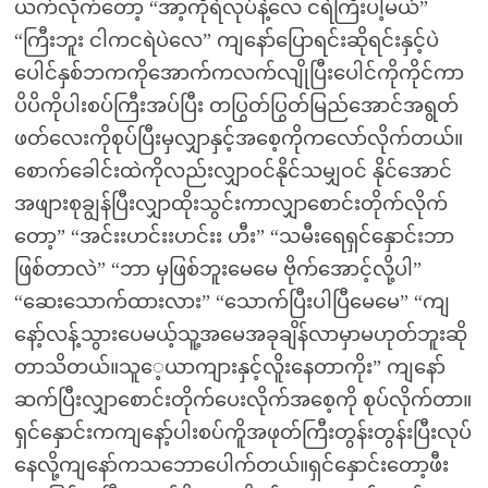
ယက်လိုက်တော့ “အာ့ကိုရဲလုပ်နဲ့လေ ငရဲကြီးပါ့မယ်”
“ကြီးဘူး ငါကငရဲပဲလေ” ကျနော်ပြောရင်းဆိုရင်းနှင့်ပဲ
ပေါင်နှစ်ဘကကိုအောက်ကလက်လျိုပြီးပေါင်ကိုကိုင်ကာ
ပိပိကိုပါးစပ်ကြီးအပ်ပြီး တပြွတ်ပြွတ်မြည်အောင်အရွတ်
ဖတ်လေးကိုစုပ်ပြီးမှလျှာနှင့်အစေ့ကိုကလော်လိုက်တယ်။
စောက်ခေါင်းထဲကိုလည်းလျှာဝင်နိုင်သမျှဝင် နိုင်အောင်
အဖျားစုချွန်ပြီးလျှာထိုးသွင်းကာလျှာစောင်းတိုက်လိုက်
တော့” “အင်းးဟင်းးဟင်းး ဟီး” “သမီးရေရှင်နှောင်းဘာ
ဖြစ်တာလဲ” “ဘာ မှဖြစ်ဘူးမေမေ ဗိုက်အောင့်လို့ပါ”
“ဆေးသောက်ထားလား” “သောက်ပြီးပါပြီမေမေ” “ကျ
နော့်လန့်သွားပေမယ့်သူ့အမေအခုချိန်လာမှာမဟုတ်ဘူးဆို
တာသိတယ်။သူေ့ယာကျားနှင့်လိူးနေတာကိုး” ကျနော်
ဆက်ပြီးလျှာစောင်းတိုက်ပေးလိုက်အစေ့ကို စုပ်လိုက်တာ။
ရှင်နှောင်းကကျနော့်ပါးစပ်ကိူအဖုတ်ကြီးတွန်းတွန်းပြီးလုပ်
နေလို့ကျနော်ကသဘောပေါက်တယ်။ရှင်နှောင်းတော့ဖီး