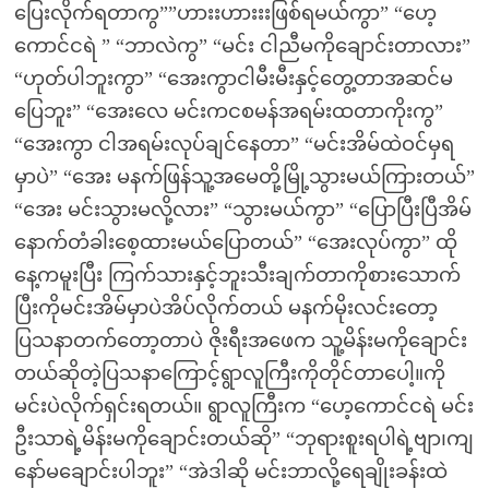
ပြေးလိုက်ရတာကွ””ဟားးဟားးးဖြစ်ရမယ်ကွာ” “ဟေ့
ကောင်ငရဲ ” “ဘာလဲကွ” “မင်း ငါညီမကိုချောင်းတာလား”
“ဟုတ်ပါဘူးကွာ” “အေးကွာငါမီးမီးနှင့်တွေ့တာအဆင်မ
ပြေဘူး” “အေးလေ မင်းကငစမန်အရမ်းထတာကိုးကွ”
“အေးကွာ ငါအရမ်းလုပ်ချင်နေတာ” “မင်းအိမ်ထဲဝင်မှရ
မှာပဲ” “အေး မနက်ဖြန်သူ့အမေတို့မြို့သွားမယ်ကြားတယ်”
“အေး မင်းသွားမလို့လား” “သွားမယ်ကွာ” “ပြောပြီးပြီအိမ်
နောက်တံခါးစေ့ထားမယ်ပြောတယ်” “အေးလုပ်ကွာ” ထို
နေ့ကမူးပြီး ကြက်သားနှင့်ဘူးသီးချက်တာကိုစားသောက်
ပြီးကိုမင်းအိမ်မှာပဲအိပ်လိုက်တယ် မနက်မိုးလင်းတော့
ပြသနာတက်တော့တာပဲ ဇိုးရီးအဖေက သူ့မိန်းမကိုချောင်း
တယ်ဆိုတဲ့ပြသနာကြောင့်ရွာလူကြီးကိုတိုင်တာပေါ့။ကို
မင်းပဲလိုက်ရှင်းရတယ်။ ရွာလူကြီးက “ဟေ့ကောင်ငရဲ မင်း
ဦးသာရဲ့မိန်းမကိုချောင်းတယ်ဆို” “ဘုရားစူးရပါရဲ့ဗျာ၊ကျ
နော်မချောင်းပါဘူး” “အဲဒါဆို မင်းဘာလို့ရေချိုးခန်းထဲ