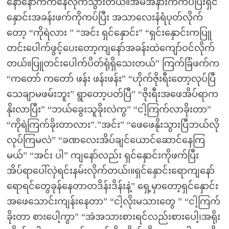
နော်နောက်ကနေလိုက်သွားတယ်။အိမ်အနားကကပ်ပြီးရှင်
နှောင်းအခန်းဖက်ကိုကပ်ပြီး အသာလေးနံရံပုတ်လိုက်
တော့ “ကိုရဲလား ” “အင်း ရှင်နှောင်း” “ရှင်းနှောင်းကပြူ
တင်းပေါက်ဖွင့်ပေးတော့ကျနော်အခန်းထဲကျော်ဝင်လိုက်
တယ်။ပြူတင်းပေါက်ပိတ်ရုံရှိသေးတယ်” ကြက်ခြံဖက်က
“ကတော် ကတော် ဖန်း ဖန်းဖန်း” “ဟိုက်ဇိုးရီးတော့လုပ်ပြီ
သေချာမဖမ်းဘူး” ရွာတော့ပတ်ပြီ” “ဇိုးရီးအဖေအိပ်ရာက
နိုးလာပြီး” “ဘယ်ခွေးသူခိုးလဲကွ” “ငါ့ကြက်လာခိုးတာ”
“ကိုရဲကြက်ခိုးတာလား”.”အင်း” “ဖေဖေနိုးသွားပြီဘယ်လို
လုပ်ကြမလဲ” “ခဏလေးအိပ်ချင်ယောင်ဆောင်နေကြ
မယ်” “အင်း ပါ” ကျနော်လည်း ရှင်နှောင်းကိုဖက်ပြီး
အိပ်ရာပေါ်လှဲရင်းနမ်းလိုက်တယ်၊။ရှင်နှောင်းရောကျနော်
ရောရင်တွေခုန်နေတာတဒိန်းဒိန်းနဲ့” ရှေ့မှာတော့ရှင်နှောင်း
အဖေသောင်းကျန်းနေတာ” “ငါ့လိုးမသားတွေ ” “ငါ့ကြက်
ခိုးတာ စားပေါ့ကွာ” “အဲအသားစားရင်လည်းစားပေါ့၊အရိုး