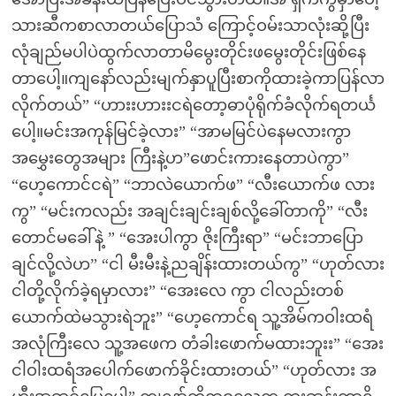
သားဆီကစာလာတယ်ပြောသံ ကြောင့်ဝမ်းသာလုံးဆို့ပြီး
လုံချည်မပါပဲထွက်လာတာမိမွေးတိုင်းဖမွေးတိုင်းဖြစ်နေ
တာပေါ့။ကျနော်လည်းမျက်နှာပူပြီးစာကိုထားခဲ့ကာပြန်လာ
လိုက်တယ်” “ဟားးဟားးငရဲတော့ဓာပုံရိုက်ခံလိုက်ရတင်္ယ
ပေါ့။မင်းအကုန်မြင်ခဲ့လား” “အာမမြင်ပဲနေမလားကွာ
အမွှေးတွေအများ ကြီးနဲ့ဟ”ဖောင်းကားနေတာပဲကွာ”
“ဟေ့ကောင်ငရဲ” “ဘာလဲယောက်ဖ” “လီးယောက်ဖ လား
ကွ” “မင်းကလည်း အချင်းချင်းချစ်လို့ခေါ်တာကို” “လီး
တောင်မခေါ်နဲ့ ” “အေးပါကွာ ဇိုးကြီးရာ” “မင်းဘာပြော
ချင်လို့လဲဟ” “ငါ မီးမီးနဲ့ညချိန်းထားတယ်ကွ” “ဟုတ်လား
ငါတို့လိုက်ခဲ့ရမှာလား” “အေးလေ ကွာ ငါလည်းတစ်
ယောက်ထဲမသွားရဲဘူး” “ဟေ့ကောင်ရ သူ့အိမ်ကဝါးထရံ
အလုံကြီးလေ သူ့အဖေက တံခါးဖောက်မထားဘူးး” “အေး
ငါဝါးထရံအပေါက်ဖောက်ခိုင်းထားတယ်” “ဟုတ်လား အ