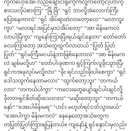
ကိုက်ပေါ့၊အေး လည်ချောင်းရိုးကိုက်လို့ကတော့ငါ့ဟာကို
စားသလိုပဲစားကြ” “ခြိ ခြိ” “ရှင် ဘာလို့အဲလောက်ကြီး
ပြောနေတာလဲ” “ရှင် အိပ်ရာထဲလာတော့လေ” “မလာဘူး
ကွာ” “မလာရင်အပြင်မှာပဲအိပ်တော့” “အာ မိန်းမကလဲ
လာပါပြီကွာ” ကျနော်ကြားပြီးရယ်ချင်နေတာ” တော်တော်
လေးကြာတော့ အသံတွေထွက်လာတယ် “ပြွတ် ပြွတ်
ပြွတ်” “ရှင်မကြီးမငယ်နဲ့ဘာဖြစ်နေတာလဲ” “အာ မိန်းမက
လဲ ချစ်မလို့ဟ” “တော်ပါ၊ခုဏက ရှင့်ကြက်လူခိုးသွားပြီ၊
ရှင်ကအခုလုပ်မလို့လား” “ခိုး ရင်လည်းခိုးပါစေကွာ” “ရှင်
ဒေါသထွက်နေတာမလား” “ထွက်တော့ဘူး” “တကယ်
လား” “တကယ်ပါကွာ” “ကလေးတွေပျော်ချင်ပါးချင်လို့
ခိုးတာ၊ရှင်စိတ်ဆိုးသေးလား” “မဆိုးတော့ဘူး” “တကယ်
နှော်” “အေးပါမိန်းမရ” “ဟင်း မဟုတ်ရင်ငတ်သွားမယ်”
“အေးပါကွာ မိန်းမကလဲ” ခနနေတော့အသံတွေက
တပြွတ်ပြွတ်ကြားရပြန်တယ်။ ကျနော်နဲ့ ရှင်နှောင်းမှလည်း