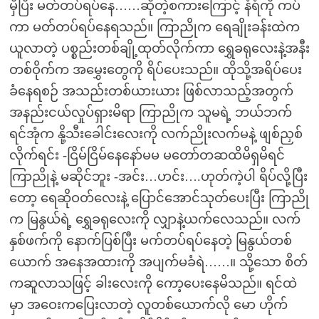
မှီပြီး မတ်တပ်ရပ်နေ……ဆိုတဲ့စကားကြောင့် နံရံကို ကပ်
ကာ မတ်တပ်ရပ်နေရသည်။ ကြာညိုက ရေချိုးခန်းထဲက
ယူလာတဲ့ ပစ္စည်းတစ်ချို့ထုတ်လိုက်ကာ ရွှေခရုလေးနဲ့အနီး
တစ်ဝိုက်က အမွှေးတွေကို ရိပ်ပေးသည်။ ထိုသို့အရိပ်ပေး
ခံနေရစဉ် အသည်းတစ်ယားယား ဖြစ်လာသည့်အတွက်
အနည်းငယ်လှုပ်ရှားမိရာ ကြာညိုက သူမရဲ့ ဘယ်ဘက်
ရင်အုံက နို့သီးခေါင်းလေးကို လက်ညိုးလက်မနဲ့ ဖျစ်ညှစ်
လိုက်ရင်း -ငြိမ်ငြိမ်နေနော်မမ မတော်တဆထိမိရှမိရင်
ကြာညိုနဲ့ မဆိုင်ဘူး -အင်း…ဟင်း….ဟုတ်ကဲ့ပါ ရိပ်လို့ပြီး
တော့ ရေဆိုဝတ်လေးနဲ့ ပြောင်အောင်သုတ်ပေးပြီး ကြာညို
က မြနွယ်ရဲ့ ရွှေခရုလေးကို လျှာနဲ့ယက်လေသည်။ လက်
နှစ်ဖက်ကို နောက်ပြစ်ပြီး မက်တပ်ရပ်နေတဲ့ မြနွယ်တစ်
ယောက် အနေအထားကို အပျက်မခံရဲ……။ သို့သော စိတ်
ကဆူလာသဖြင့် ခါးလေးကို ကော့ပေးနေမိသည်။ ရင်ထဲ
မှာ အဝေးကပြေးလာတဲ့ လူတစ်ယောက်လို မော ဟိုက်