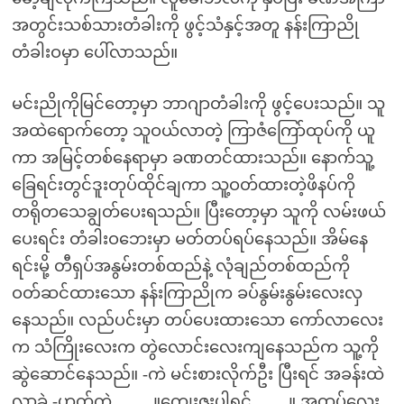
အတွင်းသစ်သားတံခါးကို ဖွင့်သံနှင့်အတူ နန်းကြာညို
တံခါးဝမှာ ပေါ်လာသည်။
မင်းညိုကိုမြင်တော့မှာ ဘာဂျာတံခါးကို ဖွင့်ပေးသည်။ သူ
အထဲရောက်တော့ သူဝယ်လာတဲ့ ကြာဇံကြော်ထုပ်ကို ယူ
ကာ အမြင့်တစ်နေရာမှာ ခဏတင်ထားသည်။ နောက်သူ့
ခြေရင်းတွင်ဒူးတုပ်ထိုင်ချကာ သူ့ဝတ်ထားတဲ့ဖိနပ်ကို
တရိုတသေချွတ်ပေးရသည်။ ပြီးတော့မှာ သူကို လမ်းဖယ်
ပေးရင်း တံခါးဝဘေးမှာ မတ်တပ်ရပ်နေသည်။ အိမ်နေ
ရင်းမို့ တီရှပ်အနွမ်းတစ်ထည်နဲ့ လုံချည်တစ်ထည်ကို
ဝတ်ဆင်ထားသော နန်းကြာညိုက ခပ်နွမ်းနွမ်းလေးလှ
နေသည်။ လည်ပင်းမှာ တပ်ပေးထားသော ကော်လာလေး
က သံကြိုးလေးက တွဲလောင်းလေးကျနေသည်က သူ့ကို
ဆွဲဆောင်နေသည်။ -ကဲ မင်းစားလိုက်ဦး ပြီးရင် အခန်းထဲ
လာခဲ့ -ဟုတ်ကဲ့……..။ကျေးဇူးပါရှင့်…….။ အထုပ်လေး