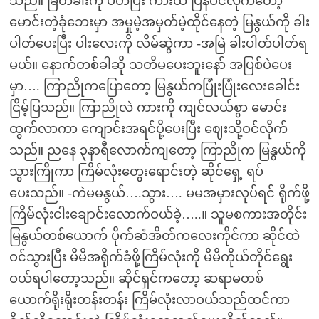
သည်။ ခြံတံခါးကို ပိတ်ပြီး ကားထဲ ပြန်ဝင်လိုက်တော့
မောင်းတဲ့ခုံဘေးမှာ အမှုမဲ့အမှတ်မဲ့ထိုင်နေတဲ့ မြနွယ်ကို ခါး
ပါတ်ပေးပြီး ပါးလေးကို လိမ်ဆွဲကာ -အမြဲ ခါးပါတ်ပါတ်ရ
မယ်။ နောက်တစ်ခါဆို သတိမပေးဘူးနော် အပြစ်ပဲပေး
မှာ…. ကြာညိုကပြောတော့ မြနွယ်ကပြုံးပြုံးလေးခေါင်း
ငြိမ့်ပြသည်။ ကြာညိုလဲ ကားကို ကျင်လယ်စွာ မောင်း
ထွက်လာကာ ကျောင်းအရင်ပို့ပေးပြီး ဈေးသို့ဝင်လိုက်
သည်။ ညနေ ၃နာရီလောက်ကျတော့ ကြာညိုက မြနွယ်ကို
သွားကြိုကာ ကြိမ်လုံးတွေးရောင်းတဲ့ ဆိုင်ရှေ့ ရပ်
ပေးသည်။ -ကဲမမနွယ်….သွား…. မမအမှားလုပ်ရင် ရိုက်ဖို့
ကြိမ်လုံးငါးချောင်းလောက်ဝယ်ခဲ့…..။ သူမစကားအတိုင်း
မြနွယ်တစ်ယောက် ပိုက်ဆံအိတ်ကလေးကိုင်ကာ ဆိုင်ထဲ
ဝင်သွားပြီး မိမိအရိုက်ခံဖို့ကြိမ်လုံးကို မိမိကိုယ်တိုင်ရွေး
ဝယ်ရပါတော့သည်။ ဆိုင်ရှင်ကတော့ ဆရာမတစ်
ယောက်ရိုးရိုးတန်းတန်း ကြိမ်လုံးလာဝယ်သည်ထင်ကာ