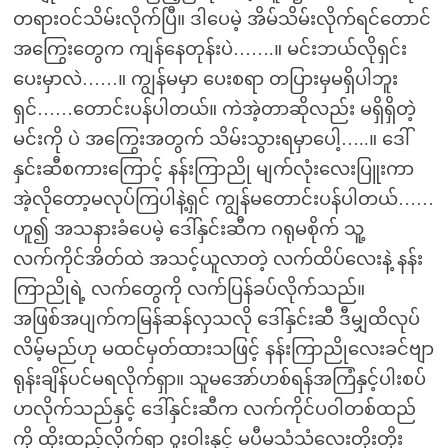
တရားဝင်သိမ်းလိုက်ပြီ။ ဒါပေမဲ့ အိမ်သိမ်းလိုက်ရင်တောင်
အကြွေးတွေက ကျန်နေတုန်းပဲ…….။ မင်းဘယ်လိုရှင်း
ပေးမှာလဲ……။ ကျွန်မမှာ ပေးစရာ တပြားမှမရှိပါဘူး
ရှင်……တောင်းပန်ပါတယ်။ ကဲအဲ့တာဆိုလည်း မရှိရှိတဲ့
မင်းကို ပဲ အကြွေးအတွက် သိမ်းသွားရမှာပေါ့…..။ ဒေါ်
နှင်းဆီစကားကြောင့် နန်းကြာညို မျက်လုံးလေးပြူးကာ
အဲ့လိုတော့မလုပ်ကြပါနဲ့ရှင် ကျွန်မတောင်းပန်ပါတယ်……
ဟူ၍ အသနားခံပေမဲ့ ဒေါ်နှင်းဆီက ဂရုမစိုက် သူ့
လက်ကိုင်အိတ်ထဲ အသင့်ယူလာတဲ့ လက်ထိပ်လေးနဲ့ နန်း
ကြာညိုရဲ့ လက်တွေကို လက်ပြန်ခပ်လိုက်သည်။
အဖြစ်အပျက်ကမြန်ဆန်လှသလို ဒေါ်နှင်းဆီ ဒီမျှထိလုပ်
လိမ့်မည်ဟု မထင်မှတ်ထားသဖြင့် နန်းကြာညိုလေးခင်ဗျာ
ရုန်းချိန်ပင်မရလိုက်ရှာ။ သူမအော်ဟစ်ရန်အကြံနှင့်ပါးစပ်
ဟလိုက်သည်နှင့် ဒေါ်နှင်းဆီက လက်ကိုင်ပဝါတစ်ထည်
ကို ထိုးထည့်လိုက်ရာ ဝူးဝါးနှင့် မပီမသံသံလေးတိုးတိုး