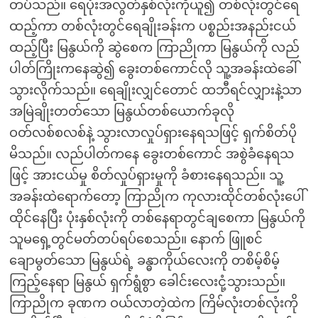
တပ်သည်။ ရေပုံးအလွတ်နှစ်လုံးကိုယူ၍ တစ်လုံးတွင်ရေ
ထည့်ကာ တစ်လုံးတွင်ရေချိုးခန်းက ပစ္စည်းအနည်းငယ်
ထည့်ပြီး မြနွယ်ကို ဆွဲစေက ကြာညိုကာ မြနွယ်ကို လည်
ပါတ်ကြိုးကနေဆွဲ၍ ခွေးတစ်ကောင်လို သူ့အခန်းထဲခေါ်
သွားလိုက်သည်။ ရေချိုးလျှင်တောင် ထဘီရင်လျှားနဲ့သာ
အမြဲချိုးတတ်သော မြနွယ်တစ်ယောက်ခုလို
ဝတ်လစ်စလစ်နဲ့ သွားလာလှုပ်ရှားနေရသဖြင့် ရှက်စိတ်ပို
မိသည်။ လည်ပါတ်ကနေ ခွေးတစ်ကောင် အစွဲခံနေရသ
ဖြင့် အားငယ်မှု စိတ်လှုပ်ရှားမှုကို ခံစားနေရသည်။ သူ့
အခန်းထဲရောက်တော့ ကြာညိုက ကုလားထိုင်တစ်လုံးပေါ်
ထိုင်နေပြီး ပုံးနှစ်လုံးကို တစ်နေရာတွင်ချစေကာ မြနွယ်ကို
သူမရှေ့တွင်မတ်တပ်ရပ်စေသည်။ နောက် ဖြူစင်
ချောမွတ်သော မြနွယ်ရဲ့ ခန္ဓာကိုယ်လေးကို တစိမ့်စိမ့်
ကြည့်နေရာ မြနွယ် ရှက်ရွံစွာ ခေါင်းလေးငုံ့သွားသည်။
ကြာညိုက ခုဏက ဝယ်လာတဲ့ထဲက ကြိမ်လုံးတစ်လုံးကို