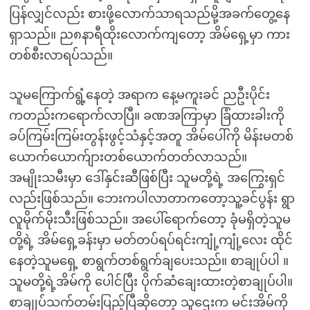
ပြန်လျှင်လည်း စားဖို့လောက်သာရသည်မို့အခက်တွေ့နေ
ရှာသည်။ ည၈နာရီထိုးလောက်ကျတော့ အိမ်ရှေ့မှာ ကား
တစ်စီးလာရပ်သည်။
သူမကြောက်ရွံ့နေတဲ့ အရာက နေ့မကူးခင် ညဦးပိုင်း
ကတည်းကရောက်လာပြီ။ ခဏအကြာမှာ ခြံထားခါးကို
ခပ်ကြမ်းကြမ်းတွန်းဖွင့်သံနှင့်အတူ အိမ်ပေါ်ကို မိန်းမတစ်
ယောက်ယောက်ျားတစ်ယောက်တတ်လာသည်။
အမျိုးသမီးမှာ ဒေါ်နှင်းဆီဖြစ်ပြီး သူမတို့ရဲ့ အကြွေးရှင်
လည်းဖြစ်သည်။ ဘေးကပါလာတာကတော့သူ့ခင်ပွန်း ရွာ
လူမိုက်မိုးသီးဖြစ်သည်။ အပေါ်ရောက်တော့ ခုံမရှိတဲ့သူမ
တို့ရဲ့ အိမ်ရှေ့ခန်းမှာ မတ်တပ်ရပ်ရင်းကျုံ့ကျုံ့လေး ထိုင်
နေတဲ့သူမရှေ့ စာရွက်တစ်ရွက်ချပေးသည်။ စာချုပ်ပါ ။
သူမတို့ရဲ့အိမ်ကို ပေါင်ပြီး ပိုက်ဆံချေးထားတဲ့စာချုပ်ပါ။
စာချုပ်သက်တမ်းပြည့်ပြီဆိုတော့ သူဌေးက မင်းအိမ်ကို