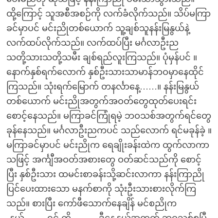
ထို့ကြောင့် သူအစီအစဉ်ကို လက်ခံလိုက်သည်။ သိပ်မကြာ
ခင်မှာပင် မင်းညိုတစ်ယောက် သူ့ချစ်သူနန်းမြနွယ်နဲ့
လက်ထပ်လိုက်သည်။ လက်ထပ်ပြီး မင်္ဂလာဦးည
သတို့သားသတို့သမီး ချစ်ရည်လူးကြသည်။ ပုံမှန်ပင် ။
နောက်နှစ်ရက်လောက် နှစ်ဦးသားသာမာန်ဘဝမှာနေထိုင်
ကြသည်။ သုံးရက်မြောက် တနင်္လာနေ့……။ နန်းမြနွယ်
တစ်ယောက် မင်းညိုအတွက်အဝတ်တွေထုတ်ပေးရင်း
စောင့်နေသည်။ မကြာခင်ကြုံရမဲ့ ဘဝသစ်အတွက်ရင်တွေ
ခုန်နေသည်။ မင်္ဂလာဦးညကပင် သည်လောက် ရင်မခုန်ခဲ့ ။
မကြာခင်မှာပင် မင်းညိုက ရေချိုးခန်းထဲက ထွက်လာကာ
သဖြင့် အင်္ကျီအဝတ်အစားတွေ ဝတ်ဆင်သည်ကို စောင့်
ပြီး နှစ်ဦးသား ထမင်းစာခန်းသို့ဆင်းလာကာ နန်းကြာညို
ပြင်ပေးထားသော မနက်စာကို သုံးဦးသားစားလိုက်ကြ
သည်။ စားပြီး ကော်ဖီသောက်နေချိန် မင်စညိုက