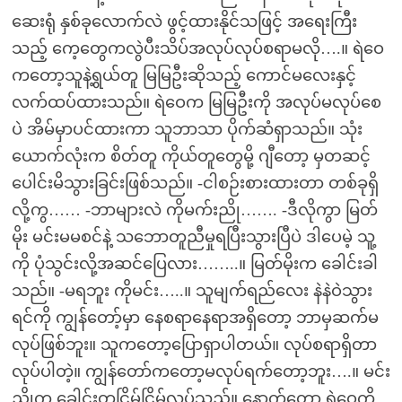
ဆေးရုံ နှစ်ခုလောက်လဲ ဖွင့်ထားနိုင်သဖြင့် အရေးကြီး
သည့် ကေ့တွေကလွဲပီးသိပ်အလုပ်လုပ်စရာမလို….။ ရဲဝေ
ကတော့သူနဲ့ရွယ်တူ မြမြဦးဆိုသည့် ကောင်မလေးနှင့်
လက်ထပ်ထားသည်။ ရဲဝေက မြမြဦးကို အလုပ်မလုပ်စေ
ပဲ အိမ်မှာပင်ထားကာ သူဘာသာ ပိုက်ဆံရှာသည်။ သုံး
ယောက်လုံးက စိတ်တူ ကိုယ်တူတွေမို့ ဂျီတော့ မှတဆင့်
ပေါင်းမိသွားခြင်းဖြစ်သည်။ -ငါစဉ်းစားထားတာ တစ်ခုရှိ
လို့ကွ…… -ဘာများလဲ ကိုမက်းညို……. -ဒီလိုကွာ မြတ်
မိုး မင်းမမစင်နဲ့ သဘောတူညီမှုရပြီးသွားပြီပဲ ဒါပေမဲ့ သူ့
ကို ပုံသွင်းလို့အဆင်ပြေလား……..။ မြတ်မိုးက ခေါင်းခါ
သည်။ -မရဘူး ကိုမင်း…..။ သူမျက်ရည်လေး နဲနဲဝဲသွား
ရင်ကို ကျွန်တော့်မှာ နေစရာနေရာအရှိတော့ ဘာမှဆက်မ
လုပ်ဖြစ်ဘူး။ သူကတော့ပြောရှာပါတယ်။ လုပ်စရာရှိတာ
လုပ်ပါတဲ့။ ကျွန်တော်ကတော့မလုပ်ရက်တော့ဘူး….။ မင်း
ညိုက ခေါင်းတငြိမ့်ငြိမ့်လုပ်သည်။ နောက်တော့ ရဲဝေကို