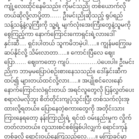
ကျုံ့လေးထိုင်နေမိသည်။ ကိုမင်သညို တစ်ယောက်လို
တယ်ဆိုလို့လာပို့တာ…… ဦးမင်းညိုဆိုသည့် ရုပ်ရည်
သန့်သန့်နဲ့လူကြီးကို သူ့ရဲ့ မျက်လုံးအေးကြီးတွေနဲ့သူမကို
စွေကြည့်ကာ နောက်ကြောင်းကောရှင်းရဲ့လားဒေါ်
နှင်းဆီ…. ရှင်းပါတယ် သူကမိဘမဲ့ပါ…..။ ကျွန်မကြွေးမ
ဆပ်နိုင်လို့ သိမ်းလာတာ…..။ ကောင်းပြီလေ ဈေး
ပြော…… ဈေးကတော့ ကျပ်……………ပဲပေးပါ။ ဦးမင်း
ညိုက ဘာမှမပြောပဲစဉ်းစားနေသသည်။ ဒေါ်နှင်းဆီက
ထပ်၍ များတယ်ထင်လို့လား…..။ အပျိုစင်လေးနော်
နောက်ကြောင်းလဲရှင်းတယ် အရင်လူတွေလို ပြန်လွှတ်ပေး
စရာလဲမလိုဘူး စိတ်တိုင်းကျပုံသွင်းပြီး တစ်သက်လုံးအု
ထားလို့ရတယ်။ ပြောနေတဲ့စကားတွေကို အတိုင်းသား
ကြားနေရတော့ နန်းကြာညိုရဲ့ ရင်ထဲ ဝမ်းနည်းမှုက လှိုက်
တတ်လာတယ်။ လူသားစင်စစ်ဖြစ်ပါလျှက် ရောင်းကုန်
တစ်ခုလို ရောင်းဝယ်နေကြသည်လေ…..။ မကြာခင်မှာ