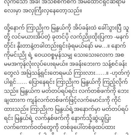
လိုက်သော အခါ အသစ်စက်စက် အိမ်ထောင်ရှင်ဆရာမ
လေးမှာ အလှကြီးလှနေတော့သည်။
ထို့နောက် ကြာညိုက မြနွယ်ကို အိပ်ခန်းထဲ ခေါ်သွားပြီ သူ
တို့ လင်မယားအိပ်တဲ့ ခုတင်ပို လက်ညိုးထိုးပြကာ -မနက်
တိုင်း နိုးတာနဲ့တခါတည်းရှင်းခဲ့ရမယ်နော် မမ…။ နောက်
ကိုမင်းညို ရဲ့ ဝေယဝစ္စမှန်သမျှ သေးသေးလေးက အစ
မမအကုန်လုံးလုပ်ပေးရမယ်။ အခန်းဘေးက သန့်စင်ခန်း
တွေလဲ အမြဲသန့်ရှင်းတေရမယ် ကြားလား……။ -ဟုတ်ကဲ့
ပါရှင်…… ပြောနေရင်း ကြာညိုက မြနွယ်ကို ကြည့်လိုက်
သည်။ မြနွယ်က မတ်တပ်ရပ်ရင်း လက်တစ်ဖက်ကို ဘေး
ချထားက ကျန်လက်တစ်ဖက်ဖြင့်လက်မောင်းကို ကိုင်
ထားသည်။ ကြာညိုက မြနွယ်ရဲ့အနောက်မှာ မတ်တပ်ရပ်
ရင်း မြနွယ်ရဲ့ လက်နှစ်ဖက်ကို နောက်သို့ဆွဲယူပြှး
လက်ကောက်ဝတ်တွေကို တစ်ခုပေါ်တစ်ခုထပ်ထား