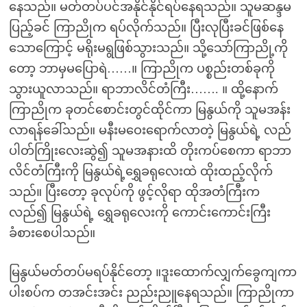
နေသည်။ မတ်တပ်ပင်အနိုင်နိုင်ရပ်နေရသည်။ သူမဆန္ဒမ
ပြည့်ခင် ကြာညိုက ရပ်လိုက်သည်။ ပြီးလုပြီးခင်ဖြစ်နေ
သောကြောင့် မရိုးမရွဖြစ်သွားသည်။ သို့သော်ကြာညို့ကို
တော့ ဘာမှမပြောရဲ……။ ကြာညိုက ပစ္စည်းတစ်ခုကို
သွားယူလာသည်။ ရာဘာလိင်တံကြီး……. ။ ထို့နောက်
ကြာညိုက ခုတင်စောင်းတွင်ထိုင်ကာ မြနွယ်ကို သူမအန်း
လာရန်ခေါ်သည်။ မနီးမဝေးရောက်လာတဲ့ မြနွယ်ရဲ့ လည်
ပါတ်ကြိုးလေးဆွဲ၍ သူမအနားထိ တိုးကပ်စေကာ ရာဘာ
လိင်တံကြီးကို မြနွယ်ရဲ့ရွှေခရုလေးထဲ ထိုးထည့်လိုက်
သည်။ ပြီးတော့ ခုလုပ်ကို ဖွင့်လိုရာ ထိုအတံကြီးက
လည်၍ မြနွယ်ရဲ့ ရွှေခရုလေးကို ကောင်းကောင်းကြီး
ခံစားစေပါသည်။
မြနွယ်မတ်တပ်မရပ်နိုင်တော့ ။ဒူးထောက်လျှက်ခွေကျကာ
ပါးစပ်က တအင်းအင်း ညည်းညူနေရသည်။ ကြာညိုကာ