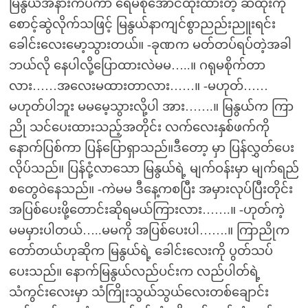
မြနွယ်အနားကပ်ကာ ရေမစိုအောင်ထုံးထားတဲ့ ဆံထုံးကို
စောင့်ဆွဲလိုက်သဖြင့် မြနွယ်နာကျင်စွာညည်းညူးရင်း
ခေါင်းလေးမော့သွားတယ်။ -ခုဏက မတ်တပ်ရပ်တဲ့အခါ
ဘယ်လို နေပါလို့ပြောထားလဲမမ…..။ ဂရုမစိုက်တာ
လား……အလေးမထားတာလား……။ -မဟုတ်……
မဟုတ်ပါဘူး မမမေ့သွားလို့ပါ အား…….။ မြနွယ်က ကြာ
ညို သင်ပေးထားသည့်အတိုင်း လက်လေးနှစ်ဖက်ကို
နောက်ပြစ်ကာ ပြန်ပြောရှာသည်။ဒီတော့ မှာ ပြန်လွှတ်ပေး
လိုပ်သည်။ ပြန်ငုံ့လာသော မြနွယ်ရဲ့ မျက်ဝန်းမှာ မျက်ရည်
စတွေဝဲနေသည်။ -ကဲမမ ဒီနေ့ကစပြီး အမှားလုပ်ပြီးတိုင်း
အပြစ်ပေးဖို့တောင်းဆိုရမယ်ကြားလား…….။ -ဟုတ်ကဲ့
မမမှားပါတယ်…..မမကို အပြစ်ပေးပါ…….။ ကြာညိုက
တော်တယ်ဟုဆိုက မြနွယ်ရဲ့ ခေါင်းလေးကို ပွတ်သပ်
ပေးသည်။ နောက်မြနွယ်လည်ပင်းက လည်ပါတ်ရဲ့
သံကွင်းလေးမှာ သံကြိုးသွယ်သွယ်လေးတစ်ချောင်း