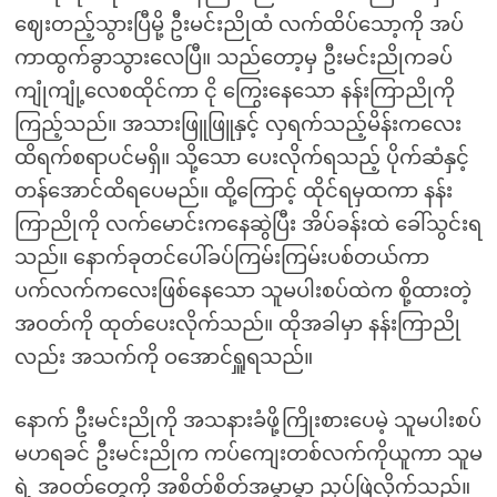
ဈေးတည့်သွားပြီမို့ ဦးမင်းညိုထံ လက်ထိပ်သော့ကို အပ်
ကာထွက်ခွာသွားလေပြီ။ သည်တော့မှ ဦးမင်းညိုကခပ်
ကျုံကျုံ့လေစထိုင်ကာ ငို ကြွေးနေသော နန်းကြာညိုကို
ကြည့်သည်။ အသားဖြူဖြူနှင့် လှရက်သည့်မိန်းကလေး
ထိရက်စရာပင်မရှိ။ သို့သော ပေးလိုက်ရသည့် ပိုက်ဆံနှင့်
တန်အောင်ထိရပေမည်။ ထို့ကြောင့် ထိုင်ရမှထကာ နန်း
ကြာညိုကို လက်မောင်းကနေဆွဲပြီး အိပ်ခန်းထဲ ခေါ်သွင်းရ
သည်။ နောက်ခုတင်ပေါ်ခပ်ကြမ်းကြမ်းပစ်တယ်ကာ
ပက်လက်ကလေးဖြစ်နေသော သူမပါးစပ်ထဲက စို့ထားတဲ့
အဝတ်ကို ထုတ်ပေးလိုက်သည်။ ထိုအခါမှာ နန်းကြာညို
လည်း အသက်ကို ဝအောင်ရှူရသည်။
နောက် ဦးမင်းညိုကို အသနားခံဖို့ကြိုးစားပေမဲ့ သူမပါးစပ်
မဟရခင် ဦးမင်းညိုက ကပ်ကျေးတစ်လက်ကိုယူကာ သူမ
ရဲ့ အဝတ်တွေကို အစိတ်စိတ်အမွှာမွှာ ညှပ်ဖြဲလိုက်သည်။