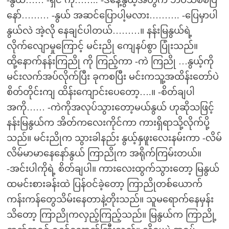
-နွယ်…… -ရှင် ကို…….. -ဒီနေ့နွယ့်အတွက် ဘဝသစ်စပြီ
နော်……… -နွယ် အဆင်ပြောပါ့မလား………. -ပြေမှာပါ
နွယ်လဲ အဲ့လို နေချင်ပါတယ်………။ နန်းမြနွယ်ရဲ့
လိုက်လျောမှုကြောင့် မင်းညို ကျေနပ်စွာ ပြုံးသည်။
ထို့နောက်နန်းကြညို ကို ကြည့်ကာ -ကဲ ကြညို …နွယ့်ကို
မင်းလက်အပ်လိုက်ပြီး ခုကစပြီး မင်းကသူ့အထိန်းတော်ပဲ
စိတ်တိုင်းကျ ထိန်းကျောင်းပေတော့….။ -စိတ်ချပါ
အကို…… -ကဲကိုအလုပ်သွားတော့မယ်နွယ် ဟုဆိုသဖြင့်
နန်းမြနွယ်က အိတ်ကလေးကိုင်ကာ ကားရှိရာသို့လိုက်ပို့
သည်။ မင်းညိုက သွားခါနည်း နွယ့်နှဖူးလေးနမ်းကာ -လိမ်
လိမ်မာမာနေနော်နွယ် ကြာညိုက အရိုက်ကြမ်းတယ်။
-အင်းပါကိုရဲ့ စိတ်ချပါ။ ကားလေးထွက်သွားတော့ မြနွယ်
ထမင်းစားခန်းထဲ ပြန်ဝင်ခဲ့တော့ ကြာညိုတစ်ယောက်
ကန်းကန်တွေသိမ်းနေတာနဲ့တိုးသည်။ သူမရောက်နေမှန်း
သိတော့ ကြာညိုကလှည့်ကြည့်သည်။ မြနွယ်က ကြာညို့