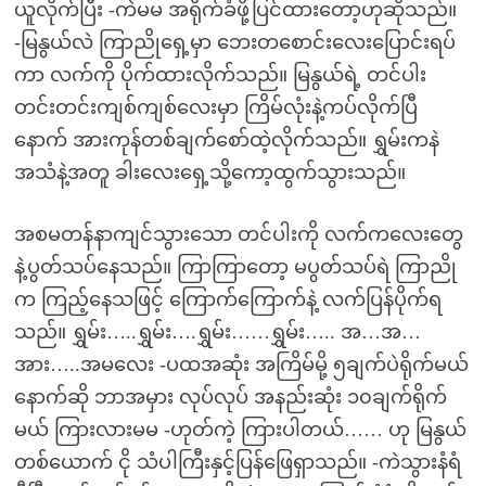
ယူလိုက်ပြီး -ကဲမမ အရိုက်ခံဖို့ပြင်ထားတော့ဟုဆိုသည်။
-မြနွယ်လဲ ကြာညိုရှေ့မှာ ဘေးတစောင်းလေးပြောင်းရပ်
ကာ လက်ကို ပိုက်ထားလိုက်သည်။ မြနွယ်ရဲ့ တင်ပါး
တင်းတင်းကျစ်ကျစ်လေးမှာ ကြိမ်လုံးနဲ့ကပ်လိုက်ပြီ
နောက် အားကုန်တစ်ချက်စော်ထဲ့လိုက်သည်။ ရွှမ်းကနဲ
အသံနဲ့အတူ ခါးလေးရှေ့သို့ကော့ထွက်သွားသည်။
အစမတန်နာကျင်သွားသော တင်ပါးကို လက်ကလေးတွေ
နဲ့ပွတ်သပ်နေသည်။ ကြာကြာတော့ မပွတ်သပ်ရဲ ကြာညို
က ကြည့်နေသဖြင့် ကြောက်ကြောက်နဲ့ လက်ပြန်ပိုက်ရ
သည်။ ရွှမ်း…..ရွှမ်း….ရွှမ်း……ရွှမ်း….. အ…အ…
အား…..အမလေး -ပထအဆုံး အကြိမ်မို့ ၅ချက်ပဲရိုက်မယ်
နောက်ဆို ဘာအမှား လုပ်လုပ် အနည်းဆုံး ၁၀ချက်ရိုက်
မယ် ကြားလားမမ -ဟုတ်ကဲ့ ကြားပါတယ်…… ဟု မြနွယ်
တစ်ယောက် ငို သံပါကြီးနှင့်ပြန်ဖြေရှာသည်။ -ကဲသွားနံရံ