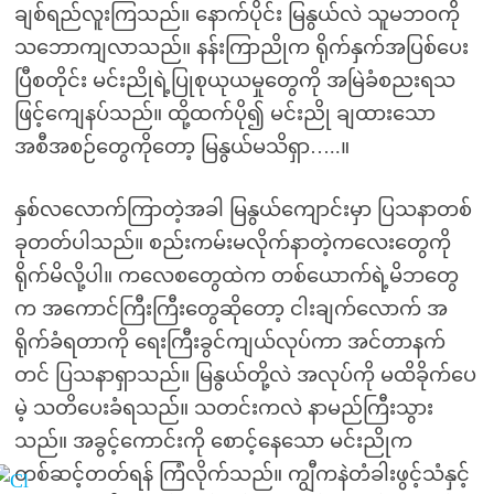
ချစ်ရည်လူးကြသည်။ နောက်ပိုင်း မြနွယ်လဲ သူမဘဝကို
သဘောကျလာသည်။ နန်းကြာညိုက ရိုက်နှက်အပြစ်ပေး
ပြီစတိုင်း မင်းညိုရဲ့ပြုစုယုယမှုတွေကို အမြဲခံစညးရသ
ဖြင့်ကျေနပ်သည်။ ထို့ထက်ပို၍ မင်းညို ချထားသော
အစီအစဉ်တွေကိုတော့ မြနွယ်မသိရှာ…..။
နှစ်လလောက်ကြာတဲ့အခါ မြနွယ်ကျောင်းမှာ ပြသနာတစ်
ခုတတ်ပါသည်။ စည်းကမ်းမလိုက်နာတဲ့ကလေးတွေကို
ရိုက်မိလို့ပါ။ ကလေစတွေထဲက တစ်ယောက်ရဲ့မိဘတွေ
က အကောင်ကြီးကြီးတွေဆိုတော့ ငါးချက်လောက် အ
ရိုက်ခံရတာကို ရေးကြီးခွင်ကျယ်လုပ်ကာ အင်တာနက်
တင် ပြသနာရှာသည်။ မြနွယ်တို့လဲ အလုပ်ကို မထိခိုက်ပေ
မဲ့ သတိပေးခံရသည်။ သတင်းကလဲ နာမည်ကြီးသွား
သည်။ အခွင့်ကောင်းကို စောင့်နေသော မင်းညိုက
တစ်ဆင့်တတ်ရန် ကြံလိုက်သည်။ ကျွီကနဲတံခါးဖွင့်သံနှင့်