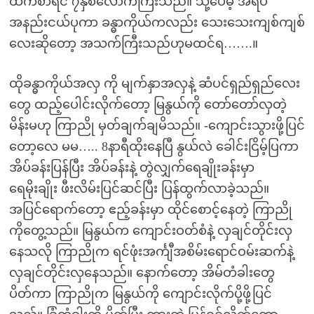
ထက်စာရင် ၇နှစ်လောက်ကြီးသည်။ သို့ပေမဲ့ အရပ်
အနည်းငယ်ပုကာ ခန္ဓာကိုယ်ကလည်း သေးသေးကျစ်ကျစ်
လေးဆိုတော့ အသက်ကြီးသည်ဟုမထင်ရ…….။
ထိုခန္ဓာကိုယ်အလှ ကို မျက်နှာအလှနဲ့ ဆံပင်ရှည်ရှည်လေး
တွေ ထည့်ပေါင်းလိုက်တော့ မြနွယ်ကို တော်တော်လှတဲ့
မိန်းမဟု ကြာညို မှတ်ချက်ချမိသည်။ -ကျောင်းသွားဖို့ပြင်
တော့လေ မမ….. 8နာရီထိုးနေပြီ နွယ်လဲ ခေါင်းငြိမ့်ပြကာ
အိပ်ခန်းပြန်ပြီး အိပ်ခန်းနဲ့ တွဲလျှက်ရေချိုးခန်းမှာ
ရေမိုးချိုး ဖီးလိမ်းပြင်ဆင်ပြီး ပြန်ထွက်လာခဲ့သည်။
အပြင်ရောက်တော့ ဧည့်ခန်းမှာ ထိုင်စောင့်နေတဲ့ ကြာညို
ကိုတွေ့သည်။ မြနွယ်က ကျောင်းဝတ်စံနဲ့ လှချင်တိုင်းလှ
နေသလို ကြာညိုက ရင်ဖုံးအင်္ကျီအစိမ်းရောင်ဝမ်းဆက်နဲ့
လှချင်တိုင်းလှနေသည်။ နောက်တော့ အိမ်တံခါးတွေ
ပိတ်ကာ ကြာညိုက မြနွယ်ကို ကျောင်းလိုက်ပို့ဖို့ပြင်