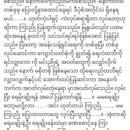
စေသည်။ နောက်ခါးကိုလည်းမက်စေသည်။ -နောက်တခါ
တစ်ခုခု ပြောလို့နားထောင်နေရင် ဒီပုံစံအတိုင်းပဲ ရှိနေရ
မယ်……။ -ဟုတ်ကဲ့ပါရှင့် -ကဲလုပ်စရာရှိတာ လုပ်တော့ဟု
ဆိုကာ ကြာညို ပြန်ထွက်သွားသည်။ မြနွယ်လည်း ပထမ
ဆုံးအနေနဲ့ ခုတင်ကို သပ်သပ်ရပ်ရပ်ဖြစ်အောင် ပြန်ပြင်
သည်။ ပြီးတော့ အခန်းသန့်ရှင်းရေးကို တစ်ခုပြီး တစ်ခု
လုပ်ဆောင်ကာ ကျောင်းဝတ်စုံကို ချွတ်၍ ရေလဲထဘီကို
ရင်လျှားကာ ကို မင်းညိုရဲ့ အဝတ်တွေကို လျှော်လိုက်
သည်။ နောက် မစိုတစို ဖြစ်နေသော ထိုရေလည်ထဘီရင်
လျှားလျှက်နှင့်ပင် အောက်ထပ်ပြန်ဆင်းကာ အနောက်
ဘက်က အဝတ်လှမ်းတဲ့နေရာ မှာအဝတ်လှမ်းသည်။ လှမ်း
ပြီး ရေမိုးချိုးရန် အပေါ်ပြန်တတ်ချိန်……။ -မမရေချိုး
တော့မလို့လား…… -အင်း ဟုတ်တယ် ကြာညို…….. မမ
ကြာညို ပြောထားတာတွေ လုပ်ပြီးသွားပြီ……။ -အဲ့တာဆို
ရေမချိုးနဲ့ဦး ရေချိုးခန်းထဲမှာ ခဏစောင့်နေ ကြာ