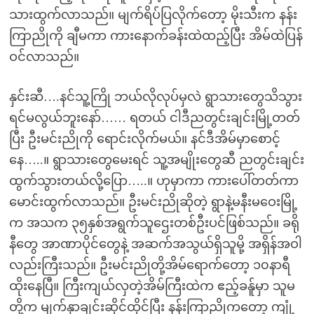
သားထွက်လာသည်။ မျက်ရိပ်ပြလိုက်တော့ မိုးသီးက နန်း
ကြာညိုကို ချီမကာ ကားနောက်ခန်းထဲထည့်ပြီး အိမ်ထဲပြန်
ဝင်လာသည်။
နှင်းဆီ….နင်သူ့ကြို ဘယ်လိုလုပ်မှလဲ ရွာသားတွေသိသွား
ရင်မလွယ်ဘူးနော်…… ရတယ် ငါဒီညတွင်းချင်းမြို့တတ်
ပြီး ဦးမင်းညိုကို ရောင်းလိုက်မယ်။ နင်ဒီအိမ်မှာစောင့်
နေ…..။ ရွာသားတွေမေးရင် သူ့အမျိုးတွေဆီ ညတွင်းချင်း
ထွက်သွားတယ်လို့ပြော…..။ ဟုမှာကာ ကားပေါ်တတ်ကာ
မောင်းထွက်လာသည်။ ဦးမင်းညိုဆိုတဲ့ ရွာနဲ့မနီးမဝေးမြို့
က အသက ၃၅နှစ်အရွက်သူဌေးတစ်ဦးပင်ဖြစ်သည်။ ခရို
နီတွေ အာဏာပိုင်တွေနဲ့ အဆက်အသွယ်ရှိသူမို့ အရှိန်အဝါ
လည်းကြီးသည်။ ဦးမင်းညိုတို့အိမ်ရောက်တော့ ၁၀နာရီ
ထိုးနေပြီ။ ကြီးကျယ်လှတဲ့အိမ်ကြီးထဲက ဧည့်ခန်ူမှာ သူမ
တို့က မျက်နှာချင်းဆိုင်ထိုင်ပြီး နန်းကြာညိုကတော့ ကျုံ့