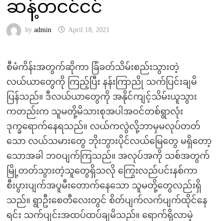
ဆန့်တငင်ငင်
by
admin
April 18, 2021
စီမံကိန်းအတွက်ဆိုကာ ခြံခတ်သိမ်းစည်းသွားတဲ့
လယ်ယာတွေကို ကြည့်ပြီး နန်းကြာညို သက်ပြင်းချမိ
ပြန်သည်။ ဒီလယ်ယာတွေကို အနိုင်ကျင့်သိမ်းယူသွား
ကတည်းက သူမတို့မိသားစုအပါအဝင်တစ်ရွာလုံး
ဒုက္ခရောက်နေရသည်။ လယ်ကလွဲလို့ဘာမှမလုပ်တတ်
သော လယ်သမားတွေ ဘိုးဘွားပိုင်လယ်မြေတွေ မရှိတော့
သောအခါ ဘဝပျက်ကြသည်။ အလုပ်အကို သစ်အတွက်
မြို့တတ်သွားတဲ့သူတွေရှိသလို ကြွေးလည်ပင်းနစ်ကာ
စီးပွားပျက်အပူမီးတောက်နေသော သူမတို့တွေလည်းရှိ
သည်။ ရွာဦးစေတီလေးတွင် စိတ်ပျက်လက်ပျက်ထိုင်နေ
ရင်း သက်ပျင်းအထပ်ထပ်ချမိသည်။ ရောက်ရှိလာမဲ့