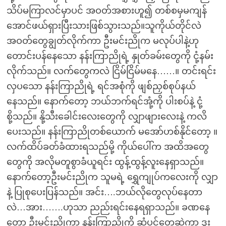
သိပ်မကြာလင်မှာပင် အဝတ်အစားဟူ၍ တစ်စမှမကျန်
အောင်ဖယ်ရှားပြီးသားဖြစ်သွားသည်။သူကိုယ်တိုင်လဲ
အဝတ်တွေချွတ်လိုက်ကာ ဦးမင်းညိုက မလုပ်ပါနဲ့ဟု
တောင်းပန်နေသော နန်းကြာညိုရဲ့ နှုတ်ခမ်းတွေကို ငုံ့နမ်း
လိုက်သည်။ လက်တွေကလဲ ငြိမ်ငြိမ်မနေ……။ တင်းရင်း
လှပသော နန်းကြာညိုရဲ့ ရင်အစုံကို ဖျစ်ညှစ်စုပ်နယ်
နေသည်။ နောက်တော့ ဘယ်ဘက်ရင်အုံ့ကို ပါးစပ်နဲ့ ငုံ့
စို့သည်။ နို့သီးခေါင်းလေးတွေကို လျှာဖျားလေးနဲ့ ကလိ
ပေးသည်။ နန်းကြာညိုတစ်ယောက် မအော်ဟစ်နိုင်တော့ ။
လက်ထိပ်ခတ်ခံထားရသည်မို့ ကိုယ်ပေါ်က အထိအတွေ
တွေကို အလိုမတူစွာခံယူရင်း ထွန့်ထွန့်လူးနေရှာသည်။
နောက်တော့ဦးမင်းညိုက သူမရဲ့ ရွှေကျုပ်ကလေးကို လျှာ
နဲ့ ပြုစုပေးပြန်သည်။ အင်း….ဘယ်လိုတွေလုပ်နေတာ
လဲ…အား…….ဟုသာ ညည်းရင်းနေရရှာသည်။ ခဏနေ
တော့ ဦးမင်းညိုကာ နန်းကြာညိုကို ဆံပင်တွေဆွဲကာ ဒူး