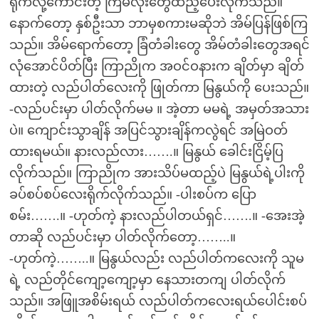
ရိုက်လို့ကောင်းတဲ့ ကြိမ်လုံးတွေထည့်ပေးလိုက်သည်။
နောက်တော့ နှစ်ဦးသာ ဘာမှစကားမဆိုဘဲ အိမ်ပြန်ဖြစ်ကြ
သည်။ အိမ်ရောက်တော့ ခြံတံခါးတွေ အိမ်တံခါးတွေအရင်
လုံအောင်ပိတ်ပြီး ကြာညိုက အဝင်ဝနားက ချိတ်မှာ ချိတ်
ထားတဲ့ လည်ပါတ်လေးကို ဖြုတ်ကာ မြနွယ်ကို ပေးသည်။
-လည်ပင်းမှာ ပါတ်လိုက်မမ ။ အဲ့တာ မမရဲ့ အမှတ်အသား
ပဲ။ ကျောင်းသွာချိန် အပြင်သွားချိန်ကလွဲရင် အမြဲဝတ်
ထားရမယ်။ နားလည်လား…….။ မြနွယ် ခေါင်းငြိမ့်ပြ
လိုက်သည်။ ကြာညိုက အားသိပ်မထည့်ပဲ မြနွယ်ရဲ့ပါးကို
ခပ်စပ်စပ်လေးရိုက်လိုက်သည်။ -ပါးစပ်က ပြော
စမ်း…….။ -ဟုတ်ကဲ့ နားလည်ပါတယ်ရှင်…….။ -အေးအဲ့
တာဆို လည်ပင်းမှာ ပါတ်လိုက်တော့……..။
-ဟုတ်ကဲ့……..။ မြနွယ်လည်း လည်ပါတ်ကလေးကို သူမ
ရဲ့ လည်တိုင်ကျော့ကျော့မှာ နေသားတကျ ပါတ်လိုက်
သည်။ အဖြူအစိမ်းရယ် လည်ပါတ်ကလေးရယ်ပေါင်းစပ်