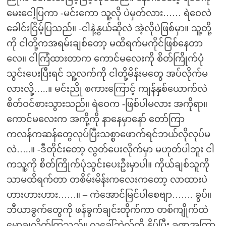
မေးငေါ့ပြကာ -မင်းကော သူ့လို ပဲမှတ်လား…… ရဲဝေလဲ
ခေါင်းငြိမ့်ပြသည်။ -ငါနဲ့နွယ်ဆိုလဲ အဲ့လိုပဲဖြစ်မှာ။ သူ့တို့
ကို ငါတို့ကအရမ်းချစ်တော့ မထိရက်မကိုင်ဖြစ်နေတာ
လေ။ ငါကြံထားတာက ကောင်မလေးကို စိတ်ကြိုက်ပုံ
သွင်းပေးပြီးရင် သူ့လက်ကို ငါတို့မိန်းမတွေ အပ်လိုက်မ
လားလို့…..။ မင်းညို စကားကြောင့် ကျန်နှစ်ယောက်လဲ
စိတ်ဝင်စားသွားသည်။ ရဲဝေက -ဖြစ်ပါမလား အကိုရာ။
ကောင်မလေးက အကို့ကို နာနေမှာနော် တော်ကြာ
ကလန်ကဆန်တွေလုပ်ပြီးသစ္စာဖောက်ရင်ဘယ်လိုလုပ်မ
လဲ…..။ -ဒီတိုင်းတော့ လွတ်ပေးလိုက်မှာ မဟုတ်ပါဘူး ငါ
ကသူ့ကို စိတ်ကြိုက်ပုံသွင်းပေးဦးမှာပါ။ ကိုယ်ချစ်သူကို
သာမထိရက်တာ တစိမ်းမိန်းကလေးကတော့ လာထားပဲ
ဟားဟားဟား……။ – ကဲအောင်မြင်ပါစေဗျာ……. ခွပ်။
ဘီယာခွက်တွေကို ဖန်ခွက်ချင်းတိုက်ကာ တစ်ကျိုက်ထဲ
မော့ချလိုက်ကြသည်။ လူခေါ်ဘဲလ်ကို နှိပ်ပြီး ခဏအကြာ