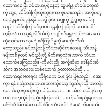
ထောက်စေပြီး ခပ်ဟဟပွင့်နေတဲ့ သူမရဲနှုတ်ခမ်းတွေထဲ
ကို သူ့ရဲ့ လိင်တံကြီးထိုးသွင်းကာ စုပ်စေသည်။ အလိုမတူ
ပေမဲ့ရုန်းလဲမရုန်းနိုင်တာမို့ ခိုင်းသမျှကို ရွှံ့ရှာစွာလုပ်ရ
သည်။ သိပ်မကြာခင်မှာပင် နန်းကြာညိုကို ခုတင်ပေါ်
တွန်းလှဲကာ သူ့ရဲ့လိင်တံကို အပျိုစင်ရွှေကျုပ်ကလေးထဲ
ထိုးသွင်းကာ သူမရဲ့စင်ကြယ်မှုကို စားသုံးလိုက်
တော့သည်။ ခပ်သန့်သန့် ဘီယာဆိုင်ကလေးရဲ့ သီးသန့်
ခန်းတစ်ခုတွင် မင်းညိုတို့ မိတ်ဆွေသုံးယောက် ဘီယာ
သောက်နေကြသည်။ -ကိုမင်းညို အကို့ဆီမှာ ဒေါ်နှင်းဆီ
ဆီက အသစ်လေးတစ်ယောက် ဥထားတယ်ဆို……
သောက်ရင်းစားရင်း ကိုရဲဝေက မေးခြင်းဖြစ်သည်။ -အေး
ကွာ ရုပ်ရည်သနားကမားလေးဆိုတော့ သူ့ဆီမှာဆို ဖာတန်း
ရောက်သွားမှာဆိုးလို့ ခေါ်ထားတာ…..။ -အံမာ မသိရင် သူ
ကပဲ အလှထိုင်ကြည့်နေကြတာပဲ…..။ ကိုမင်စညိုရဲစကား
ကြောင့် မြတ်မိုးက ပြောပြီးရယ်သည်။ ရဲဝေနဲ့ ကိုမင်းညို