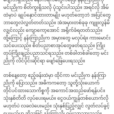
မင်းညိုက စိတ်ကူးရှိသလို ပုံသွင်းပါသည်။ အရင်လို အိမ်
ထဲမှာပဲ ချုပ်နှောင်ထားတာမျိုး မဟုတ်တော့ဘဲ အပြင်တွေ
ဘာတွေလဲလွှတ်တတ်သည်။ အဲအမှားတစ်ခုခု ကျူးလွန်မိ
လျှင်လည်း ကျောကော့အောင် အရိုက်ခံရတတ်သည်။
ထို့ကြောင့် နန်းကြာညိုက အမှားတွေ မလုပ်ရဲ။ ကားမောင်း
သင်ပေးသည်။ စိတ်ပညာစာအုပ်တွေဖတ်ရသည်။ ကြိုး
တုပ်ကြိုးချည်ပညာသင်ရသည်။ တစ်ခါတစ်ခါတော့ မင်း
ညိုကို လိင်ပိုင်းဆိုင်ရာ ဖျော်ဖြေပေးရသည်။
တစ်နေ့တော့ ဧည့်ခန်းထဲမှာ ထိုင်ကာ မင်းညိုက နန်းကြာ
ညိုကို ပြောသည်။ အဓိကကတော့ သူတို့သုံးယောက်
တိုင်ပင်ထားသောကိစ္စကို အကောင်အထည်ဖော်ရန်ပင်။
သုံးနှစ်တိတိ လုပ်ပေးရမယ်။ ငွေဝယ်ကျွန်တစ်ယောက်လို
မဟုတ်ပဲ လခလဲပေးမည်။ သုံးနှစ်ပြည့်လျှင် လွတ်လပ်ခွင့်
ပေးမည်ဟု ဆိုသဖြင့် နန်းကြာညို ဝမ်းသာသွားသည်။