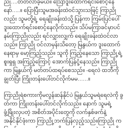
ညို….တတ်လာခဲ့မယ်။ သြော်ဒူးထောက်ရင်းစောင့်နေ
နော်…..။ ပြောပြီးသူမအခန်းထဲဝင်သွားသဖြင့် ကြာညို
လည်း သူမတို့ရဲ့ ရေချိုးခန်းထဲသို့ ပြန်ကာ ကြမ်းပြင်ပေါ်
ဒူးထောက်ရင်းစောင့်နေလိုက်သည်။ သိပ်မကြာခင်မှာပင်
နမ်းကြာညိုလည်း ရင်လျှားလျှက် ရေချိုးခန်းထဲဝင်လာ
သည်။ ကြာညို ဝင်လာမှန်းသိတော့ မြနွယ်က ဒူးထောက်
နေရာမှ မော့ကြည့်သည်။ သူကို ကြည့်နေသော ကြာညို့ရဲ့
စူးရှရှ အကြည့်ကြောင့် အောက်ပြန်ငုံ့နေသည်။ ကြာညို
ကာ မြနွယ်ကို မတ်တပ်ထရပ်စေသည်။ -ရေလဲ ထဘီကို
ချွတ်ပြီး ကြိုးတန်းပေါ်တင်လိုက်မမ……။
ကြာညိုရဲစကားကိုမလွန်ဆန်နိုင်ပဲ မြနွယ်သူမရဲရေလဲကို ခွ
တ်ကာ ကြိုးတန်းပေါ်တင်လိုက်သည်။ နောက် သူမရဲ့
ဖွံ့ဖြိုးလှပတဲ့ အစိတ်အပိုင်းတွေကို လက်နှစ်ဖက်နဲ့
အနိုင်နိုင်ဖုံးကာ ကြာညို့ဘက်ပြန်လှည့်သည်။ကြာညို က