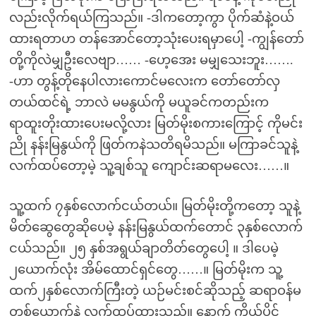
လည်းလိုက်ရယ်ကြသည်။ -ဒါကတော့ကွာ ပိုက်ဆံနဲ့ဝယ်
ထားရတာဟ တန်အောင်တော့သုံးပေးရမှာပေါ့ -ကျွန်တော်
တို့ကိုလဲမျှဦးလေဗျာ…… -ဟေ့အေး မမျှသေးဘူး…….
-ဟာ တွန့်တိုနေပါလားကောင်မလေးက တော်တော်လှ
တယ်ထင်ရဲ့ ဘာလဲ မမနွယ်ကို မယူခင်ကတည်းက
ရာထူးတိုးထားပေးမလို့လား မြတ်မိုးစကားကြောင့် ကိုမင်း
ညို နန်းမြနွယ်ကို ဖြတ်ကနဲသတိရမိသည်။ မကြာခင်သူနဲ့
လက်ထပ်တော့မဲ့ သူ့ချစ်သူ ကျောင်းဆရာမလေး……။
သူ့ထက် ၇နှစ်လောက်ငယ်တယ်။ မြတ်မိုးတို့ကတော့ သူနဲ့
မိတ်ဆွေတွေဆိုပေမဲ့ နန်းမြနွယ်ထက်တောင် ၃နှစ်လောက်
ငယ်သည်။ ၂၅ နှစ်အရွယ်ချာတိတ်တွေပေါ့ ။ ဒါပေမဲ့
၂ယောက်လုံး အိမ်ထောင်ရှင်တွေ……။ မြတ်မိုးက သူ့
ထက်၂နှစ်လောက်ကြီးတဲ့ ယဉ်မင်းစင်ဆိုသည့် ဆရာဝန်မ
တစ်ယောက်နဲ့ လက်ထပ်ထားသည်။ နောက် ကိုယ်ပိုင်