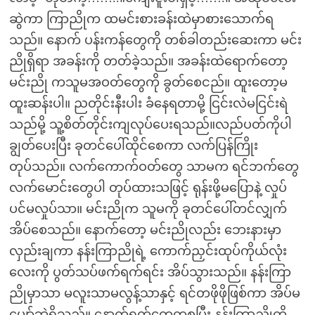
ဆွဲကာ ကြာညိုက ထမင်းစားခန်းထဲမှာစားသောက်ရ
သည်။ နောက် ပန်းကန်တွေကို တစ်ခါတည်းဆေးကာ မင်း
ညိုရှိရာ အခန်းကို တတ်ခဲ့သည်။ အခန်းထဲရောက်တော့
မင်းညို ကသူမအဝတ်တွေကို ခွတ်စေငည်။ ထူးတော့မ
ထူးဆန်းပါ။ ညတိုင်းနီးပါး ခံနေရတာမို့ ငြင်းလဲမငြင်းရဲ
သည်မို့ သူ့စိတ်တိုင်းကျလုပ်ပေးရသည်။လည်ပတ်ကိုပါ
ချွတ်ပေးပြီး ခုတင်ပေါ်ထိုင်စေကာ လက်ပြန်ကြိုး
တုပ်သည်။ လက်ကောက်ဝတ်တွေ သာမက ရင်ဘက်တွေ
လက်မောင်းတွေပါ တုပ်ထားသဖြင့် ရုန်းဖို့မပြောနဲ့ လှုပ်
ပင်မလှုပ်သာ။ မင်းညိုက သူမကို ခုတင်ပေါ်တင်လျှက်
အိပ်စေသည်။ နောက်တော့ မင်းညိုလည်း ဘေးနားမှာ
လှည်းချကာ နန်းကြာညိုရဲ့ ကောက်ညှင်းထုပ်ကိုယ်လုံး
လေးကို ပွတ်သပ်ဖက်ရက်ရင်း အိပ်သွားသည်။ နန်းကြာ
ညိုမှာသာ မလူးသာမလွန့်သာနှင့် ရင်တဖိုဖိုဖြစ်ကာ အိပ်မ
ပျော်ဘဲရှိသည်။ နောက်ရက်တွေကစပြီး နန်းကြာညိုကို