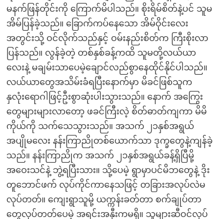
မနက်ဖြန်တိုင်းကို ကြောက်မိပါသည်။ စိုးရိမ်စိတ်နဲ့ပင် သူမ
အိမ်ပြန်ခဲ့သည်။ ခြောက်ကပ်နေသော အိမ်ဝိုင်းလေး
အတွင်းသို့ ဝင်လိုက်သည်နှင့် ဝမ်းနည်းစိတ်က ကြီးစိုးလာ
ပြန်သည်။ လွန်ခဲ့တဲ့ တစ်နှစ်ခန့်ကထိ သူမတို့လယ်ယာ
လေးနဲ့ မချမ်းသာပေမဲ့ချောင်လည်စွာနေထိုင်နိုင်ပါသည်။
လယ်ယာတွေအသိမ်းခံရပြီးနောက်မှာ မိခင်ဖြစ်သူက
နှလုံးရောဂါဖြင့်ဦးစွာဆုံးပါးသွားသည်။ နောက် အကြွေး
တွေများများလာတော့ ဖခင်ကြီးလဲ့ စိတ်ဓာတ်ကျကာ မိမိ
ကိုယ်ကို သက်သေသွားသည်။ အသက် ၂၁နှစ်အရွယ်
အပျိုမလေး နန်းကြာညိုတစ်ယောက်သာ ဒုက္ခတွေနဲ့ကျန်ခဲ့
သည်။ နန်းကြာညိုက အသက် ၂၁နှစ်အရွယ်ခန့်ရှိပြီမို့
အဝေးသင်နဲ့ ဘွဲ့ရပြီးသား။ သို့ပေမဲ့ ရွာမှာပင်မိဘတွေနဲ့ ဒိုး
တူဘောင်ဖက် လုပ်ကိုင်ကာနေသဖြင့် တခြားအလုပ်လဲမ
လုပ်တတ်။ ကျေးရွာသူမို့ ယက္ကန်းခတ်တာ စက်ချုပ်တာ
တွေလုပ်တတ်ပေမဲ့ အရင်းအနှီးကမရှိ။ သူများဆီဝင်လုပ်