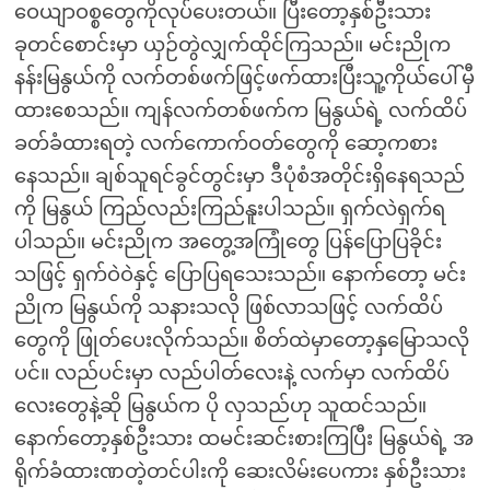
ဝေယျာဝစ္စတွေကိုလုပ်ပေးတယ်။ ပြီးတော့နှစ်ဦးသား
ခုတင်စောင်းမှာ ယှဉ်တွဲလျှက်ထိုင်ကြသည်။ မင်းညိုက
နန်းမြနွယ်ကို လက်တစ်ဖက်ဖြင့်ဖက်ထားပြီးသူ့ကိုယ်ပေါ်မှီ
ထားစေသည်။ ကျန်လက်တစ်ဖက်က မြနွယ်ရဲ့ လက်ထိပ်
ခတ်ခံထားရတဲ့ လက်ကောက်ဝတ်တွေကို ဆော့ကစား
နေသည်။ ချစ်သူရင်ခွင်တွင်းမှာ ဒီပုံစံအတိုင်းရှိနေရသည်
ကို မြနွယ် ကြည်လည်းကြည်နူးပါသည်။ ရှက်လဲရှက်ရ
ပါသည်။ မင်းညိုက အတွေ့အကြုံတွေ ပြန်ပြောပြခိုင်း
သဖြင့် ရှက်ဝဲဝဲနှင့် ပြောပြရသေးသည်။ နောက်တော့ မင်း
ညိုက မြနွယ်ကို သနားသလို ဖြစ်လာသဖြင့် လက်ထိပ်
တွေကို ဖြုတ်ပေးလိုက်သည်။ စိတ်ထဲမှာတော့နှမြောသလို
ပင်။ လည်ပင်းမှာ လည်ပါတ်လေးနဲ့ လက်မှာ လက်ထိပ်
လေးတွေနဲ့ဆို မြနွယ်က ပို လှသည်ဟု သူထင်သည်။
နောက်တော့နှစ်ဦးသား ထမင်းဆင်းစားကြပြီး မြနွယ်ရဲ့ အ
ရိုက်ခံထားဏတဲ့တင်ပါးကို ဆေးလိမ်းပေကား နှစ်ဦးသား