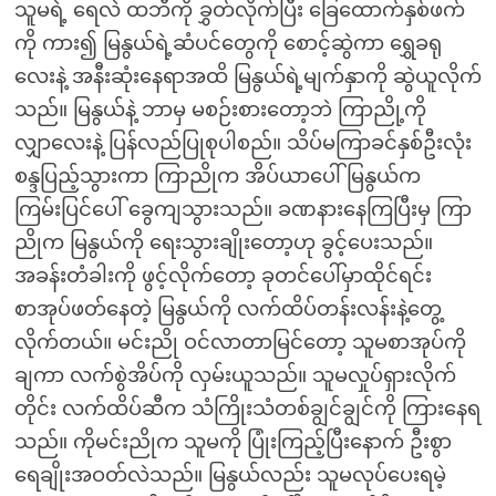
သူမရဲ့ ရေလဲ ထဘီကို ခွှတ်လိုက်ပြီး ခြေထောက်နှစ်ဖက်
ကို ကား၍ မြနွယ်ရဲ့ဆံပင်တွေကို စောင့်ဆွဲကာ ရွှေခရု
လေးနဲ့ အနီးဆုံးနေရာအထိ မြနွယ်ရဲ့မျက်နှာကို ဆွဲယူလိုက်
သည်။ မြနွယ်နဲ့ ဘာမှ မစဉ်းစားတော့ဘဲ ကြာညို့ကို
လျှာလေးနဲ့ ပြန်လည်ပြုစုပါစည်။ သိပ်မကြာခင်နှစ်ဦးလုံး
စန္ဒပြည့်သွားကာ ကြာညိုက အိပ်ယာပေါ် မြနွယ်က
ကြမ်းပြင်ပေါ် ခွေကျသွားသည်။ ခဏနားနေကြပြီးမှ ကြာ
ညိုက မြနွယ်ကို ရေးသွားချိုးတော့ဟု ခွင့်ပေးသည်။
အခန်းတံခါးကို ဖွင့်လိုက်တော့ ခုတင်ပေါ်မှာထိုင်ရင်း
စာအုပ်ဖတ်နေတဲ့ မြနွယ်ကို လက်ထိပ်တန်းလန်းနဲ့တွေ့
လိုက်တယ်။ မင်းညို ဝင်လာတာမြင်တော့ သူမစာအုပ်ကို
ချကာ လက်စွဲအိပ်ကို လှမ်းယူသည်။ သူမလှုပ်ရှားလိုက်
တိုင်း လက်ထိပ်ဆီက သံကြိုးသံတစ်ချွင်ချွင်ကို ကြားနေရ
သည်။ ကိုမင်းညိုက သူမကို ပြုံးကြည့်ပြီးနောက် ဦးစွာ
ရေချိုးအဝတ်လဲသည်။ မြနွယ်လည်း သူမလုပ်ပေးရမဲ့