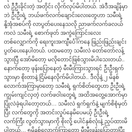
လဲ ဦဦးခိုင်းတဲ့ အတိုင်း လိုက်လုပ်မိပါတယ်. အဲဒီအချိန်မှာ
ဘဲ ဦးဦးရဲ့ ဘယ်ဖက်လက်ချောင်းလေးတွေဟာ သမီးရဲ့
နို့အုံအစပ်ကို လာပွတ်ပေးနေသလို ညာဖက်လက်ခလယ်
ကလဲ သမီးရဲ့ စောက်ဖုတ် အကွဲကြောင်းလေး
တစ်လျှောက်ကို ရေးကူးအကျီင်္ပေါ်ကနေ ဖြည်းဖြည်းချင်း
ပွတ်ပေးနေပါတယ်. ပထမတော့ သမီးလဲ တော်တော်လန့်
သွားပြီ အော်မိတော့ မလိုတောင်ဖြစ်သွားမိပါသေးတယ်..
နောက်တော့ ဖုန်းပြောနေတဲ့ မီးမီးကြားသွားရင် ဦးဦးရှက်
သွားမှာ စိုးတာနဲ့ ငြိမ်နေလိုက်မိပါတယ်.. ဒီလိုနဲ့ ၂ မိနစ်
လောက်အကြာမှာတော့ သမီးရဲ့ ရှက်စိတ်တွေဟာ ဦးဦးရဲ့
ကျွမ်းကျင်လှတဲ့ လက်ဖဝါးတွေရဲ့ အထိအတွေ့အောက်မှာ
ပြိုလဲခဲ့ရပါတော့တယ်… သမီးလဲ ရှက်ရှက်နဲ့ မျက်စိစုံမှတ်
ပြီး လက်တွေကို အတင်းလှုပ်နေမိပေမယ့် ဦးဦးရဲ့
လက်ကြီး လွတ်သွားမှာကို စိုးလို့ ပေါင်နှစ်လုံးနဲ့ ညှပ်ထားမိ
ပါတယ်… ၅မိနစ်လောက်ကြာတော့ မီးမီးဖုန်းပြောတာပြီး