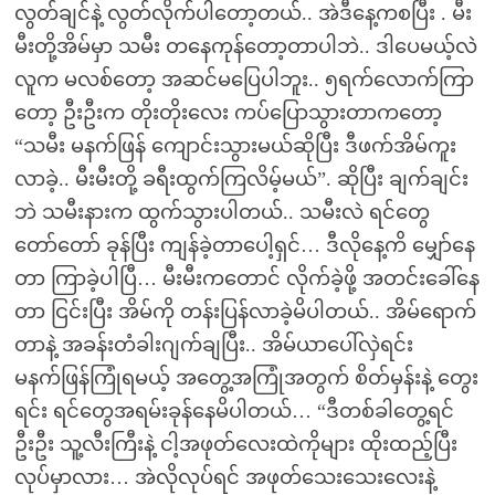
လွတ်ချင်နဲ့ လွတ်လိုက်ပါတော့တယ်.. အဲဒီနေ့ကစပြီး . မီး
မီးတို့အိမ်မှာ သမီး တနေကုန်တော့တာပါဘဲ.. ဒါပေမယ့်လဲ
လူက မလစ်တော့ အဆင်မပြေပါဘူး.. ၅ရက်လောက်ကြာ
တော့ ဦးဦးက တိုးတိုးလေး ကပ်ပြောသွားတာကတော့
“သမီး မနက်ဖြန် ကျောင်းသွားမယ်ဆိုပြီး ဒီဖက်အိမ်ကူး
လာခဲ့.. မီးမီးတို့ ခရီးထွက်ကြလိမ့်မယ်”. ဆိုပြီး ချက်ချင်း
ဘဲ သမီးနားက ထွက်သွားပါတယ်.. သမီးလဲ ရင်တွေ
တော်တော် ခုန်ပြီး ကျန်ခဲ့တာပေါ့ရှင်… ဒီလိုနေ့ကိ မျှော်နေ
တာ ကြာခဲ့ပါပြီ… မီးမီးကတောင် လိုက်ခဲ့ဖို့ အတင်းခေါ်နေ
တာ ငြင်းပြီး အိမ်ကို တန်းပြန်လာခဲ့မိပါတယ်.. အိမ်ရောက်
တာနဲ့ အခန်းတံခါးဂျက်ချပြီး.. အိမ်ယာပေါ်လှဲရင်း
မနက်ဖြန်ကြုံရမယ့် အတွေ့အကြုံအတွက် စိတ်မှန်းနဲ့ တွေး
ရင်း ရင်တွေအရမ်းခုန်နေမိပါတယ်… “ဒီတစ်ခါတွေ့ရင်
ဦးဦး သူ့လီးကြီးနဲ့ ငါ့အဖုတ်လေးထဲကိုများ ထိုးထည့်ပြီး
လုပ်မှာလား… အဲလိုလုပ်ရင် အဖုတ်သေးသေးလေးနဲ့