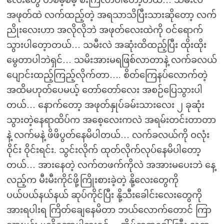
လေးတွေ တစိမ့်စိမ့် စီးကြလာပါတော့တယ်… သမီးလဲ
အဖုတ်ထဲ လက်ထည့်တဲ့ အရသာသိပြီးသားဆိုတော့ လက်
ညိုးလေးဟာ အလိုလိုဘဲ အဖုတ်လေးထဲကို ဝင်ရောက်
သွားပါတေ့ာတယ်… သမီးလဲ အဆုံးထိထည့်ပြီး ထိုးထိုး
မွေတာပါဘဲရှင်… သမိးအားမရဖြစ်လာတာနဲ့ လက်ခလယ်
ပျောင်းထည့်ကြည့်လိုက်တာ…. စိတ်ကြေနပ်လောက်တဲ့
အထိမဟုတ်ပေမယ့် တော်တော်လေး အစဉ်ပြေသွားပါ
တယ်… နောက်တော့ အဖုတ်နှုပ်ခမ်းသားလေး ၂ ခုဆုံး
သွားတဲ့နေရာထိပ်က အစေ့လေးကလဲ အရမ်းတင်းတာတာ
နဲ့ လက်မနဲ့ ဖိဖိပွတ်နေမိပါတယ်… လက်ခလယ်ကို ဝလုံး
ဝိုင်း ဝိုင်းရင်း. သွင်းလိုက် ထုတ်လိုက်လုပ်နေမိပါတော့
တယ်… အားနေတဲ့ လက်တဖက်ကိုလဲ အအားမပေးဘဲ နေ့
လည့်က မီးမီးကိုင်ဖို့ကြိုးစားခဲ့တဲ့ နို့လေးတွေကို
ပယ်ပယ်နယ်နယ် ဆုပ်ကိုင်ပြီး နို့သီးခေါင်းလေးတွေကို
အားရပါးရ ကြိတ်ချေနေမိတာ ဘယ်လောက်တောင် ကြာ