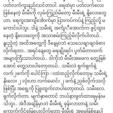
ပတ်လက်ကူးနည်းသင်တာပါ. ရေထဲမှာ ပတ်လက်လေး
ဖြစ်နေတဲ့ မီးမီးကို လှမ်းကြ့ည်မိတော့ မီးမီးရဲ့ နို့လေးတွေ
ဟာ. ရေကူးအကျီင်္အောက်မှာ ပြားကပ်ကပ်နဲ့ ကြည့်လို့ မ
ကောင်းပါဘူး. ဒါနဲ့ သမီးရဲ့ အင်္ကျၤီအောက်က ဖွင့်ထွား
နေတဲ့ နို့လေးတွေကို အသာစမ်းကြည့်မိလိုက်ပါတယ်..
နူးညံ့တဲ့ အထိအတွေ့ကို ဒီနေ့မှာဘဲ သေသေချာချာခံစား
လိုက်ရတာ.. အရင်နေ့တွေ ရေချိုးရင်း ပွတ်မိတာထက်
အများကြီးသာပါတယ်.. ဒါကိုဘဲ မီးမီးအဖေက တွေ့ဖြစ်
အောင် တွေ့သားပါတော့တယ်.. သမီးလဲ ရှက်ရှက်နဲ့
လက်၂ဖက်ကို ပေါင်ကြာ းထဲထည့်လိုက်တော့မှ သမီးရဲ့
နိုးလေး ၂ လုံးဟာ လက်မောင်း ၂ ဖက်နဲ့ ညှစ်လိုက်သလို
ဖြစ်ပြီး အရှေ့ကို ပြူးထွက်လာပါတော့တယ်. သမီးလေ.
ရှက်လိုက်တာ. မျက်နှာတောင် ဘယ်နားဖွတ်ထားရမှန်းမ
သိဘူး.. အဲဒီအချိန်မှာဘဲ မီးမီးရဲ့ ဖုန်းလာတာနဲ့ သမီး
ကောက်ကိုင်ဖြေပေးလိုက်တော့ မီးမီးရဲ့ အမေဖြစ်နေပါ