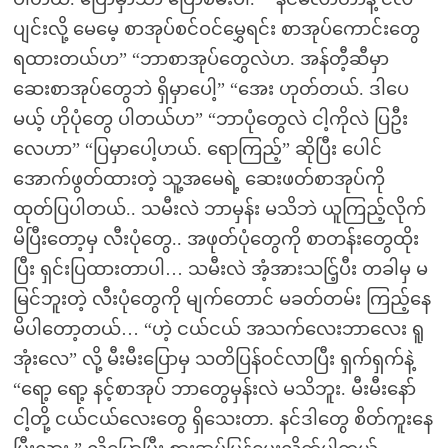
ပျင်းလို့ မေမေ့ စာအုပ်စင်ဝင်မွှေရင်း စာအုပ်ကောင်းတွေ
ရထားတယ်ဟ” “ဘာစာအုပ်တွေလဲဟ. အန်တီ့ဆီမှာ
ဆေးစာအုပ်တွေဘဲ ရှိမှာပေါ့” “အေး ဟုတ်တယ်. ဒါပေ
မယ့် ဟိုပုံတွေ ပါတယ်ဟ” “ဘာပုံတွေလဲ ငါ့ကိုလဲ ပြဦး
လေဟာ” “ပြမှာပေါ့ဟယ်. ရောကြည့်” ဆိုပြီး ပေါင်
အောက်ဖွတ်ထားတဲ့ သူ့အမေရဲ့ ဆေးဖတ်စာအုပ်ကို
ထုတ်ပြပါတယ်.. သမီးလဲ ဘာမှန်း မသိဘဲ ယူကြည့်လိုက်
မိပြီးတော့မှ လီးပုံတွေ.. အဖုတ်ပုံတွေကို စာတန်းတွေထိုး
ပြီး ရှင်းပြထားတာပါ… သမီးလဲ အံ့အားသင်ြ့ပီး တခါမှ မ
မြင်ဘူးတဲ့ လီးပုံတွေကို မျက်တောင် မခတ်တမ်း ကြည့်နေ
မိပါတော့တယ်… “ဟဲ့ ငယ်ငယ် အသက်လေးဘာလေး ရူ
အုံးလေ” လို့ မီးမီးပြောမှ သတိပြန်ဝင်လာပြီး ရှက်ရှက်နဲ့
“ရော့ ရော့ နင့်စာအုပ် ဘာတွေမှန်းလဲ မသိဘူး. မီးမီးနော်
ငါ့တို့ ငယ်ငယ်လေးတွေ ရှိသေးတာ. နင်ဒါတွေ စိတ်ကူးနေ