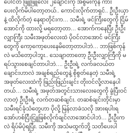
ပေါင်တံ ဖြူဖြူလေး ၂ချောင်းကို အစွမ်းကုန် ကား
ပေးလိုက်မိပါတော့တယ်.. ကောင်းလိုက်တာရှင်.. ဦးဦးယှာ
နဲ့ ထိလိုက်တဲ့ နေရာတိုင်းက… သမီးရဲ့ ဖင်ကြီးတွေကို ငြိမ်
အောင်ကို ထားလို့ မရတော့တာ… အောက်ကနေပြီး ဦးဦး
လျှာကြီး သမီးအဖုတ်လေးထဲ ပိုဝင်လာအောင် ဖင်ကြီး
တွေကို ကော့ကော့ပေးနေမိတော့တာပါဘဲ… ဘာဖြစ်ကုန်
လဲ မသိတော့ပါဘူး.. သေချာတာတော့ ဦးဦးလျှာကြီကို မ
ရပ်သွားစေချင်တာပါဘဲ…. ဦးဦးရဲ့ လက်ခလယ်တ
ချောင်းဟာလဲ အချစ်ရည်တွေနဲ့ စိုစွတ်နေတဲ့ သမီးရဲ့
အဖုတ်လေးထဲကို ဖြည်းဖြည်းချင်း တိုးဝင်လို့လာနေပါ
တယ်… သမီးရဲ့ အဖုတ်အတွင်းသားလေးတွေကို ခွဲပြီးဝင်
လာတဲ့ ဦးဦးရဲ့ လက်တဆစ်ချင်း. တဆစ်ချင်းတိုင်းမှာ
သမီးရင်ခုံသံတွေဟာ ပိုလို့ မြန်လာခဲသလို အားရပါးရ
အော်ဟစ်ငြီးငြူဖြစ်လိုက်ချင်လာအောင်ပါဘဲ… ဦးဦးက
လဲ ရိပ်မိပုံရပြီး. သမီးကို အသံမထွက်ဘို့ သတိပေးပါ