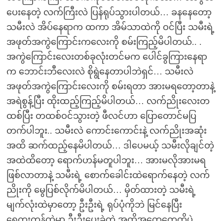
ပေးနေတဲ့ လက်ကြီးလဲ ပြန်ရုပ်သွားပါတယ်… ခနနေတော့
သမီးလဲ အိပ်နေရာက ထကာ အိမ်သာထဲကို ဝင်ပြီး သမီးရဲ့
အဖုတ်အကွဲကြောင်းကလေးကို စမ်းကြည့်မိပါတယ်.. .
အကွဲကြောင်းလေးတစ်ခုလုံးတင်မက ပေါင်ခွကြားနေရာ
က ဘောင်းဘီလေးလဲ စိုရွဲနေတာပါဘဲရှင်… သမီးလဲ
အဖုတ်အကွဲကြောင်းလေးကို စမ်းရတာ အားမရတော့တာနဲ့
အရဲစွန့်ပြီး ထိုးထည့်ကြည့်မိပါတယ်… လက်ညိုးလေးတ
ထစ်ပြီး တထစ်ဝင်သွားတဲ့ ဖီလင်ဟာ ပြောတောင်မပြ
တက်ပါဘူး.. သမီးလဲ ကောင်းကောင်းနဲ့ လက်ညိုးအဆုံး
အထိ ဆက်ထည့်နေမိပါတယ်… ဒါပေမယ့် သမီးလိုချင်တဲ့
အထဲထိတော့ ရောက်ဟန်မတူပါဘူး… အားမလိုအားမရ
ဖြစ်လာတာနဲ့ သမီးရဲ့ စောက်ခေါင်းထဲရောက်နေတဲ့ လက်
ညိုးကို မွေပြစ်လိုက်မိပါတယ်… မှိတ်ထားတဲ့ သမီးရဲ့
မျက်လုံးထဲမှာတော့ ဦးဦးရဲ့ ရုပ်ပုံကိုဘဲ မြင်နေပြီး
ရေကူးကန်ထဲမှာ ဦးဦးပေးခဲ့တဲ့ အထိအတွေ့တွေကိုပဲ