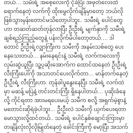
တယ်… သမိးရဲ့ အစေ့လေးကို ငုံခဲပြီး အဖုတ်လေးထဲ
ရောက်နေတဲ့ လက်ကို ထိုးမွှေလိုက်ချိန်မှာတော့ ဘယ်လို
ဖြစ်သွားမှန်းတောင်မသိတော့ပါဘူး.. သမီးရဲ့ ပေါင်တွေ
ဟာ တဆတ်ဆတ်တုန်လာပြီး ဦးဦးရဲ့ မျက်နှာကို သမီးရဲ့
ချစ်ရည်ကြည့်တွေနဲ့ ပန်းလိုက်မိပါတော့တယ်…. ဒါ
တောင် ဦးဦးရဲ့လျှာကြီးက သမီးကို အနမ်းသစ်တွေ ပေး
နေသေးတယ်… နမ်းနေရင်းနဲ့ သမီးရဲ့ လက်ကလေးကို
လှမ်းဆွဲယူပြီး သူ့ပုဆိုးအောက်က ထောင်ထနေတဲ ဦးဦးရဲ့
လီးကြီးပေါ်ကို အသာတင်ပေးလိုက်တာ… မာန်တက်နေတဲ့
ဦးဦးရဲ့ လီးကြီးဟာ. တုန်ခါပူနွေးနေပြီး သမီးရဲ့ လက်ထဲ
မှာ မဆန့် မပြဲနဲ့ တင်းတင်းကြီး ရှိနေပါတယ်… ပုဆိုးခံနေ
လို့ ကိုင်ရတာ အားမရပေးမယ့် သမီက စလို့ အရှက်မဲ့စွာနဲ့
မတောင်းဆိုရဲခဲ့ပါဘူး… ဦးဦးလဲ သမီးကို ယှက်ပေးရတာ
မောသွားလို့ထင်တယ်.. သမီးရဲ့ ပေါင်နှစ်ချောင်းကြားမှာ
တချိန်လုံးလိုလိုမြုတ်နေတဲ့ ခေါင်းကြီးကို မော့ပြီး အသက်