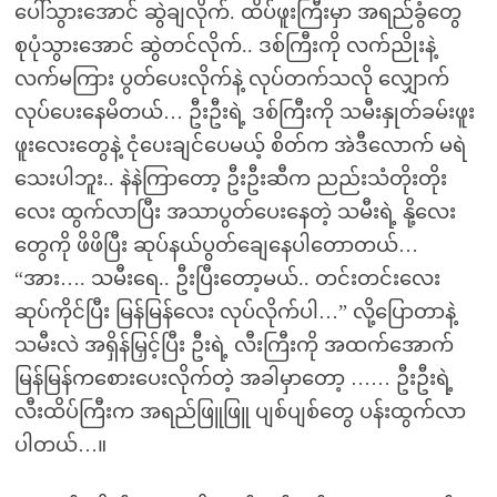
ပေါ်သွားအောင် ဆွဲချလိုက်. ထိပ်ဖူးကြီးမှာ အရည်ခွံတွေ
စုပုံသွားအောင် ဆွဲတင်လိုက်.. ဒစ်ကြီးကို လက်ညိုးနဲ့
လက်မကြား ပွတ်ပေးလိုက်နဲ့ လုပ်တက်သလို လျှောက်
လုပ်ပေးနေမိတယ်… ဦးဦးရဲ့ ဒစ်ကြီးကို သမီးနှုတ်ခမ်းဖူး
ဖူးလေးတွေနဲ့ ငုံပေးချင်ပေမယ့် စိတ်က အဲဒီလောက် မရဲ
သေးပါဘူး.. နဲနဲကြာတော့ ဦးဦးဆီက ညည်းသံတိုးတိုး
လေး ထွက်လာပြီး အသာပွတ်ပေးနေတဲ့ သမီးရဲ့ နို့လေး
တွေကို ဖိဖိပြီး ဆုပ်နယ်ပွတ်ချေနေပါတောတယ်…
“အား…. သမီးရေ.. ဦးပြီးတော့မယ်.. တင်းတင်းလေး
ဆုပ်ကိုင်ပြီး မြန်မြန်လေး လုပ်လိုက်ပါ…” လို့ပြောတာနဲ့
သမီးလဲ အရှိန်မြှင့်ပြီး ဦးရဲ့ လီးကြီးကို အထက်အောက်
မြန်မြန်ကစေားပေးလိုက်တဲ့ အခါမှာတော့ …… ဦးဦးရဲ့
လီးထိပ်ကြီးက အရည်ဖြူဖြူ ပျစ်ပျစ်တွေ ပန်းထွက်လာ
ပါတယ်…။