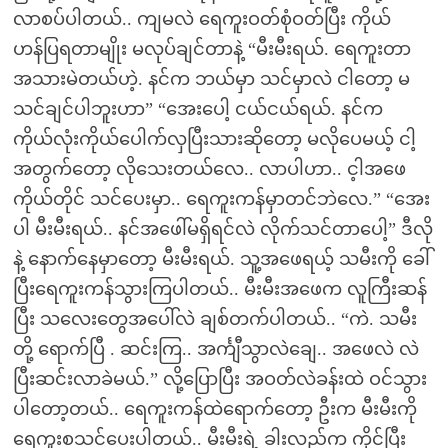
လာစပ်ပါတယ်.. ကျမလဲ ရေကူးဝတ်စုံဝတ်ပြီး ကိုယ်
ဟန်ပြရတာမျိုး မလုပ်ချင်တာနဲ့ “မီးမီးရယ်. ရေကူးတာ
အသားမဲတယ်ဟဲ့. နင်က ဘယ်မှာ သင်မှာလဲ ငါတော့ မ
သင်ချင်ပါဘူးဟာ” “အေးပေါ့ ငယ်ငယ်ရယ်. နင်က
ကိုယ်လုံးကိုယ်ပေါက်လှပြီးသားဆိုတော့ မလိုပေမယ့် ငါ့
အတွက်တော့ လိုသေးတယ်လေ.. လာပါဟာ.. င့ါအဖေ
ကိုယ်တိုင် သင်ပေးမှာ.. ရေကူးကန်မှာတင်ဘဲလေ.” “အေး
ပါ မီးမီးရယ်.. နင်အဖေါ်မရှိရင်လဲ လိုက်သင်တာပေါ့” ဒီလို
နဲ့ နောက်နေမှာတော့ မီးမီးရယ်. သူ့အဖေရယ့် သမီးကို ခေါ်
ပြီးရေကူးကန်သွားကြပါတယ်.. မီးမီးအဖေက လူကြီးဆန်
ပြီး သလေးတွေအပေါ်လဲ ချစ်တက်ပါတယ်.. “ကဲ. သမီး
တို့ ရောက်ပြီ . ဆင်းကြ.. အင်္ကျီသွာလဲချေ.. အဖေလဲ လဲ
ပြီးဆင်းလာခဲမယ်.” လို့ပြောပြီး အဝတ်လဲခန်းထဲ ဝင်သွား
ပါတော့တယ်.. ရေကူးကန်ထဲရောက်တော့ ဦးက မီးမီးကို
ရေကူးစသင်ပေးပါတယ်.. မီးမီးရဲ့ ခါးလည်က ကိုင်ပြီး