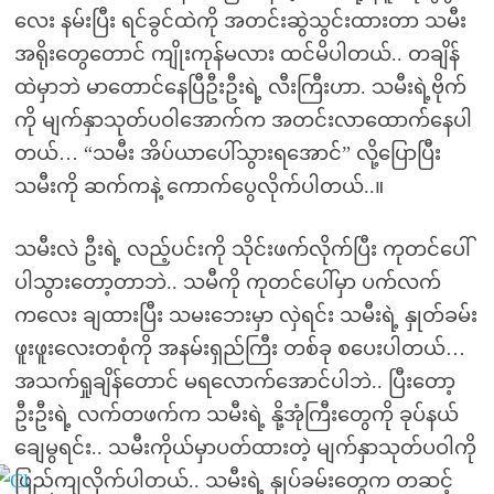
လေး နမ်းပြီး ရင်ခွင်ထဲကို အတင်းဆွဲသွင်းထားတာ သမီး
အရိုးတွေတောင် ကျိုးကုန်မလား ထင်မိပါတယ်.. တချိန်
ထဲမှာဘဲ မာတောင်နေပြီဦးဦးရဲ့ လီးကြီးဟာ. သမီးရဲ့ဗိုက်
ကို မျက်နှာသုတ်ပဝါအောက်က အတင်းလာထောက်နေပါ
တယ်… “သမီး အိပ်ယာပေါ်သွားရအောင်” လို့ပြောပြီး
သမီးကို ဆက်ကနဲ့ ကောက်ပွေလိုက်ပါတယ်..။
သမီးလဲ ဦးရဲ့ လည့်ပင်းကို သိုင်းဖက်လိုက်ပြီး ကုတင်ပေါ်
ပါသွားတော့တာဘဲ.. သမီကို ကုတင်ပေါ်မှာ ပက်လက်
ကလေး ချထားပြီး သမးဘေးမှာ လှဲရင်း သမီးရဲ့ နှုတ်ခမ်း
ဖူးဖူးလေးတစုံကို အနမ်းရှည်ကြီး တစ်ခု စပေးပါတယ်…
အသက်ရှုချိန်တောင် မရလောက်အောင်ပါဘဲ.. ပြီးတော့
ဦးဦးရဲ့ လက်တဖက်က သမီးရဲ့ နို့အုံကြီးတွေကို ခုပ်နယ်
ချေမွရင်း.. သမီးကိုယ်မှာပတ်ထားတဲ့ မျက်နှာသုတ်ပဝါကို
ဖြည်ကျလိုက်ပါတယ်.. သမီးရဲ့ နှုပ်ခမ်းတွေက တဆင့်