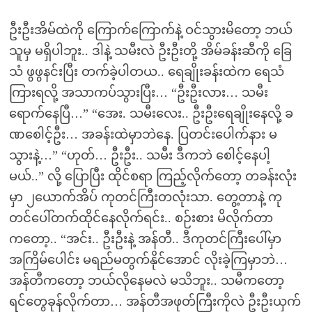
ဦးဦးအိမ်ထဲကို ကြောက်ကြောက်နဲ့ ဝင်သွားမိတော့ ဘယ်
သူမှ မရှိပါဘူး.. ဒါနဲ့ သမီးလဲ ဦးဦးတို့ အိမ်ခန်းဆီကို ခြေ
သံ ဖွဖွနင်းပြီး တက်ခဲ့ပါတယ.. ရေချိုးခန်းထဲက ရေသံ
ကြားရလို့ အသာကပ်သွားပြီး… “ဦးဦးလား… သမီး
ရောက်နေပြီ…” “အေး. သမီးလေး.. ဦးဦးရေချိုးနေလို့ ခ
ဏစေါင့်ဦး… အခန်းထဲမှာဘဲနေ. ပြတင်းပေါက်နား မ
သွားနဲ့…” “ဟုတ်… ဦးဦး.. သမီး ဒီကဘဲ စေါင့်နေပါ့
မယ်..” လို့ ပြောပြီး ထိုင်စရာ ကြည့်လိုက်တော့ တခန်းလုံး
မှာ ၂ယောက်အိပ် ကုတင်ကြီးတလုံးသာ. တွေ့တာနဲ့ ကု
တင်ပေါ်တက်ထိုင်နေလိုက်ရင်း.. စဉ်းစား မိလိုက်တာ
ကတော့.. “အင်း.. ဦးဦးနဲ့ အန်တီ.. ဒီကုတင်ကြီးပေါ်မှာ
အကြိမ်ပေါင်း မရည်မတွက်နိုင်အောင် လိုးခဲ့ကြမှာဘဲ…
အန်တီကတော့ ဘယ်လိုနေမလဲ မသိဘူး.. သမီကတော့
ရင်တွေခုန်လိုက်တာ… အန်တီအဖုတ်ကြီးကိုလဲ ဦးဦးယှက်