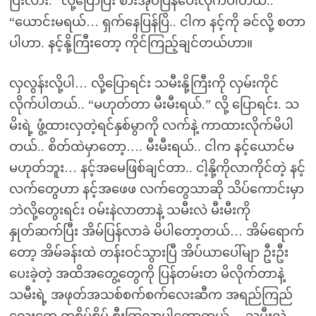
ပြီးလား.” လို့ပြောပြီး စားအုပ်ပြန်ပေးလိုက်ပါတယ်..
“ယောင်းမရယ်… ရှက်နေပြန်ပြိ.. ငါက နင့်ကို ခင်လို့ စတာ
ပါဟာ. နင့်နို့ကြီးတော့ ကိုင်ကြည့်ချင်တယ်ဟာ။
လှလွန်းလို့ပါ… လို့ပြောရင်း သမီးနို့ကြီးကို လှမ်းကိုင်
လိုက်ပါတယ်.. “မဟုတ်တာ မီးမီးရယ်.” လို့ ပြောရင်း. သ
မိးရဲ့ ဖွံ့ထားလှတဲ့ရင်နှစ်မွာကို လက်နဲ့ ကာထားလိုက်မိပါ
တယ်.. စိတ်ထဲမှာတော့…. မီးမီးရယ်.. ငါက နင့်ယောင်မ
မဟုတ်ဘူး… နင့်အမေဖြစ်ချင်တာ.. ငါ့နို့ကိုလာကိုင်တဲ့ နင့်
လက်တွေဟာ နင့်အဖေဖ လက်တွေသာဆို သိပ်ကောင်းမှာ
ဘဲလို့တွေးရင်း ဝမ်းနဲလာတာနဲ့ သမီးလဲ မီးမီးကို
နှုတ်ဆက်ပြီး အိမ်ပြန်လာခဲ မိပါတော့တယ်… အိမ်ရောက်
တော့ အိမ်ခန်းထဲ တန်းဝင်သွားပြီ အိပ်ယာပေါ်မျာ ဦးဦး
ပေးခဲ့တဲ့ အထိအတွေ့တွေကို ပြန်တမ်းတ မိလိုက်တာနဲ့
သမီးရဲ့ အဖုတ်အသစ်စက်စက်လေးဆီက အရည်ကြည်