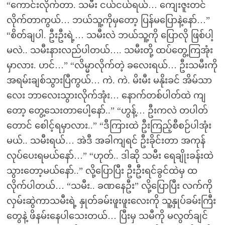
“ကောင်းလိုက်တာ. သမီး ငယ်ငယ်ရယ်… ကျေးဇူးတင်
လိုက်တာကွယ်… ဘယ်သူ့ကိုမှတော့ ပြန်မပြောနဲ့နော်…”
“စိတ်ချပါ. ဦးဦးရဲ့… သမီးလဲ ဘယ်သူ့ကို ပြောလို ဖြစ်ပါ့
မလဲ.. သမီးနားလည်ပါတယ်…. သမီးတို့ ထပ်တွေ့ကြအုံး
မှာလား. ဟင်…” “လိမ္မာလိုက်တဲ့ ခလေးရယ်… ဦးသမီးကို
အရမ်းချစ်သွားပြီကွယ်… ကဲ. ကဲ. မိးမီး မနိုးခင် အိမ်သာ
လေး ဘာလေးသွားလိုက်အုံး… နောက်တစ်ပါတ်ထဲ ကျ
တော့ တွေ့သေးတာပေါ့နော်..” “ဟွန့်… ဦးကလဲ တပါတ်
တောင် စေါင့်ရမှာလား..” “ဒီကြားထဲ ဦးကြည့်စီစဉ်ပါအုံး
မယ်.. သမီးရယ်… အဲဒီ အခါကျရင် ဦးခိုင်းတာ အကုန်
လုပ်ပေးရမယ်နော်…” “ဟုတ်.. ဒါဆို သမီး ရေချိုးခန်းထဲ
သွားတော့မယ်နော်..” လို့ပြောပြီး ဦးဦးရင်ခွင်ထဲမှ ထ
လိုက်ပါတယ်… “သမီး.. ခဏနေဦး” လို့ပြောပြီး လက်ကို
လှမ်းဆွဲကာသမီးရဲ့ နှုတ်ခမ်းဖူးဖူးလေးကို သူ့နှုပ်ခမ်းကြီး
တွေနဲ့ ဖိနမ်းနေပါသေးတယ်… ပြီးမှ သမီကို မလွတ်ချင်