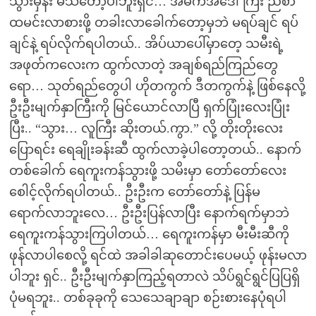
သွားမှန်း မသိတော့ပါဘူးရှင်… အိမ်ကအဒေါ်ကြီး ညစာ
ထမင်းလာစားဖို့ တခါးလာခေါက်တော့မှဘဲ မရပ်ချင် ရပ်
ချင်နဲ့ ရပ်လိုက်ရပါတယ်.. အိပ်ယာပေါ်မှာတေ့ သမီးရဲ့
အဖုတ်ကလေးက ထွက်လာတဲ့ အချစ်ရည်ကြည်တွေ
ရော… သုတ်ရည်တွေပါ ဟိုတကွက် ဒီတကွက်နဲ့ ဖြစ်နေလို့
ဦးဦးမျက်နှာကြီးကို မြင်ယောင်လာပြီ ရှက်ပြုံးလေးပြုံး
ပြီး.. “သွား… လူကြီး ဆိုးတယ်.ကွာ.” လို့ တိုးတိုးလေး
ပြောရင်း ရေချိုးခန်းဆီ ထွက်လာခဲ့ပါတော့တယ်.. နောက်
တစ်ခေါက် ရေကူးကန်သွားဖို့ သမိးမှာ တော်တော်လေး
စေါင့်လိုက်ရပါတယ်.. ဦးဦးက တော်တော်နဲ့ ပြန်မ
ရောက်လာဘူးလေ… ဦးဦးပြန်လာပြီး နောက်ရက်မှာဘဲ
ရေကူးကန်သွားကြပါတယ်… ရေကူးကန်မှာ မီးမီးဆီကို
ဖုန်လာပါစေလို့ ရင်ထဲ အခါခါဆုတောင်းပေမယ့် ဖုန်းမလာ
ပါဘူး ရှင်.. ဦးဦးမျက်နှာကြည့်ရတာလဲ သိပ်ရွင်ရွင်ပြပြရှိ
ပုံမရဘူး.. တစ်ခုခုကို သေသေချာချာ စဉ်းစားနေပုံရပါ