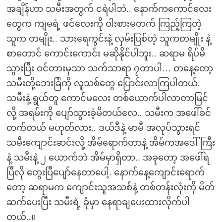
အချိန်ဟာ သမီးအတွက် ငရဲပါဘဲ.. နောက်ကကောင်လေး
တွေက ကျမရဲ့ ဖင်လေးကို ဝါးစားမတက် ကြည့်ကြတဲ့
သူက တမျိုး.. သားရေကွင်းနဲ့ လှမ်းပြစ်တဲ့ သူကတမျိုး နဲ့
စာတောင် ကောင်းကောင်း မဆိုနိုင်ပါဘူး.. ဆရာမ ရိပ်မိ
သွားပြီး ဝင်တားမှသာ သက်သာရာ ၇တာပါ… တနေ့တော့
သမီးတို့ဘေးခြံကို လူသစ်တွေ ပြောင်းလာကြပါတယ်.
သမီးနဲ့ ရွယ်တူ ကောင်မလေး တစ်ယောက်ပါလာတာမြင်
လို့ အရမ်းကို ပျော်သွားခဲ့မိတယ်လေ.. သမီးက အဖေါ်ခင်
တက်တယ် မဟုတ်လား.. ဒယ်ဒီနဲ့ မာမီ အလုပ်သွားရင်
သမီးကျောင်းဆင်းလို့ အိမ်ရောက်တာနဲ့ အိမ်ကအဒေါ်ကြီး
နဲ့ သမီးနဲ့ ၂ ယောက်ဘဲ အိမ်မှာရှိတာ.. အခုတော့ အဖေါ်ရ
ပြီလို တွေးပြီပျော်နေတာပေါ့. နောက်နေ့ကျောင်းရောက်
တော့ ဆရာမက ကျောင်းသူအသစ်နဲ့ တစ်တန်းလုံးကို မိတ်
ဆက်ပေးပြီး သမီးရဲ့ ခုံမှာ နေရာချပေးထားလိုက်ပါ
တယ်..။