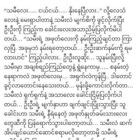
“သမီလေး….. ငယ်ငယ်….. နိုးနေပြီလား..” လို့လေသံ
လေးနဲ့ မေးရှာပါတာနဲ့ သမီးလဲ မျက်စိကို ဖွင့်လိုက်ပြီး
ဦးဦးကို ကြည့်က ခေါင်းလေးအသာညိမ့်ပြလိုက်မိပါ
တယ်… “သမီးရဲ့ အဖုတ်လေးကို နမ်းကြည့်ချင်တာ ကြာ
လှပြီ. အခုမှဘဲ နမ်းရတော့တယ်… ဦးဦးဆက်နမ်းကို့ ရမ
လားဟင်” ကြည့်ပါလား.. ဦးဦးလူဆိုး… သူနမ်းပြီးလို့
သမီးမှာ အချစ်ရည်ကြည်တွေနဲ့ ရွဲနေကာမှ….. စနမ်းတဲ့
နေရာကလဲ အဖုတ်လေးမှ… အရှက်လဲကုန်ပြီ.. ဒါတောင်
ခွင့်လာတောင်းနေသေးတယ်… မုန်းဖို့ကောင်းလိုက်တာ…
သမီးလဲ ရှက်ရှက်နဲ့ အသာလေး ခေါင်းငြိမ့်ပြလိုက်ပါ
တယ်… ဦးဦးရဲ့ မျက်နှာဟာ ချက်ချင်းပြုံးသွားပြီး သူ
ခေါင်းဟာ သမီးရဲ့ နီရဲနေတဲ့ အဖုတ်နှုတ်ခမ်းသားလေး
တွေဆီကို ပြန်ရောက်သွားပါတော့တယ်… သမီးလဲ ဆက်
အိပ်ချင်ယောင်ဆောင်စရာမလိုတော့တာမို့ သမီးရဲ့