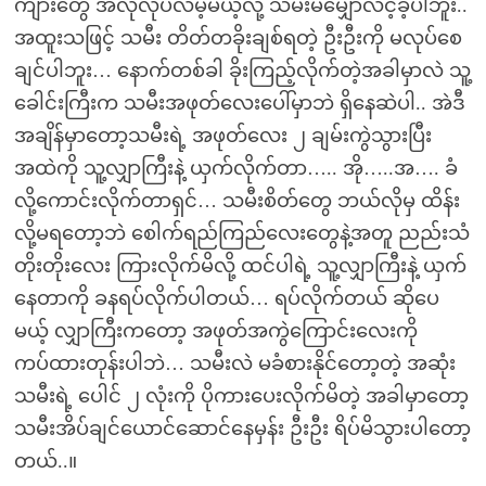
ကျားတွေ အဲလိုလုပ်လိမ့်မယ့်လို့ သမီးမမျှော်လင့်ခဲ့ပါဘူး..
အထူးသဖြင့် သမီး တိတ်တခိုးချစ်ရတဲ့ ဦးဦးကို မလုပ်စေ
ချင်ပါဘူး… နောက်တစ်ခါ ခိုးကြည့်လိုက်တဲ့အခါမှာလဲ သူ့
ခေါင်းကြီးက သမီးအဖုတ်လေးပေါ်မှာဘဲ ရှိနေဆဲပါ.. အဲဒီ
အချိန်မှာတော့သမီးရဲ့ အဖုတ်လေး ၂ ချမ်းကွဲသွားပြီး
အထဲကို သူ့လျှာကြီးနဲ့ ယှက်လိုက်တာ….. အို…..အ…. ခံ
လို့ကောင်းလိုက်တာရှင်… သမီးစိတ်တွေ ဘယ်လိုမှ ထိန်း
လို့မရတော့ဘဲ စေါက်ရည်ကြည်လေးတွေနဲ့အတူ ညည်းသံ
တိုးတိုးလေး ကြားလိုက်မိလို့ ထင်ပါရဲ့ သူ့လျှာကြီးနဲ့ ယှက်
နေတာကို ခနရပ်လိုက်ပါတယ်… ရပ်လိုက်တယ် ဆိုပေ
မယ့် လျှာကြီးကတော့ အဖုတ်အကွဲကြောင်းလေးကို
ကပ်ထားတုန်းပါဘဲ… သမီးလဲ မခံစားနိုင်တော့တဲ့ အဆုံး
သမီးရဲ့ ပေါင် ၂ လုံးကို ပိုကားပေးလိုက်မိတဲ့ အခါမှာတော့
သမီးအိပ်ချင်ယောင်ဆောင်နေမှန်း ဦးဦး ရိပ်မိသွားပါတော့
တယ်..။