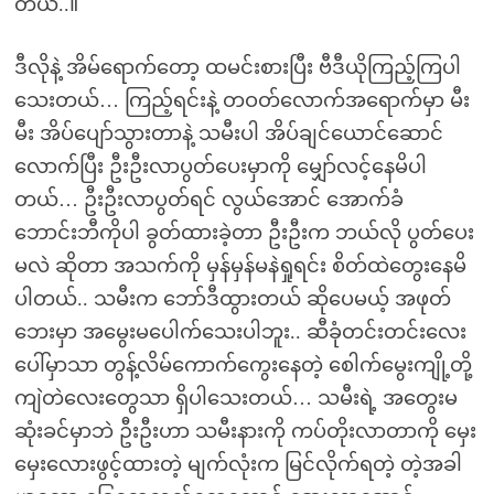
တယ်..။
ဒီလိုနဲ့ အိမ်ရောက်တော့ ထမင်းစားပြီး ဗီဒီယိုကြည့်ကြပါ
သေးတယ်… ကြည့်ရင်းနဲ့ တဝတ်လောက်အရောက်မှာ မီး
မီး အိပ်ပျော်သွားတာနဲ့ သမီးပါ အိပ်ချင်ယောင်ဆောင်
လောက်ပြီး ဦးဦးလာပွတ်ပေးမှာကို မျှော်လင့်နေမိပါ
တယ်… ဦးဦးလာပွတ်ရင် လွယ်အောင် အောက်ခံ
ဘောင်းဘီကိုပါ ခွတ်ထားခဲ့တာ ဦးဦးက ဘယ်လို ပွတ်ပေး
မလဲ ဆိုတာ အသက်ကို မှန်မှန်မနဲရှုရင်း စိတ်ထဲတွေးနေမိ
ပါတယ်.. သမီးက ဘော်ဒီထွားတယ် ဆိုပေမယ့် အဖုတ်
ဘေးမှာ အမွေးမပေါက်သေးပါဘူး.. ဆီခုံတင်းတင်းလေး
ပေါ်မှာသာ တွန့်လိမ်ကောက်ကွေးနေတဲ့ စေါက်မွေးကျို့တို့
ကျဲတဲလေးတွေသာ ရှိပါသေးတယ်… သမီးရဲ့ အတွေးမ
ဆုံးခင်မှာဘဲ ဦးဦးဟာ သမီးနားကို ကပ်တိုးလာတာကို မှေး
မှေးလေားဖွင့်ထားတဲ့ မျက်လုံးက မြင်လိုက်ရတဲ့ တဲ့အခါ