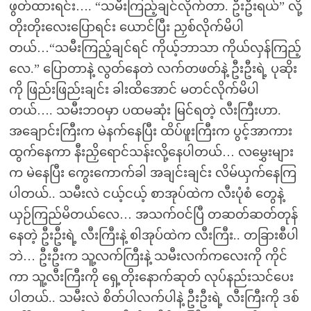
ဖွတ်ထားရင်း…. “သမီးကြည့်ချင်လိုက်တာ. ဦးဦးရယ်” လို့
တိုးတိုးလေးပြောရင်း ယောင်ပြီး ညှစ်လိုက်မိပါ
တယ်…“သမီးကြည့်ချင်ရင် ကိုယ့်ဘာသာ ကိုယ်လှန်ကြည့်
လေ.” ပြောတာနဲ့ လွတ်နေတဲ လက်တဖတ်နဲ့ ဦးဦးရဲ့ ပုဆိုး
ကို ဖြည်းဖြည်းချင်း ခါးထိအောင် မတင်လိုက်မိပါ
တယ်…. သမီးဘဝမှာ ပထမဆုံး မြင်ရတဲ့ လီးကြီးဟာ.
အချောင်းကြီးက မဲနက်နေပြီး ထိပ်ဖူးကြီးက ပွင့်အာကား
ထွက်နေကာ နီးညှိရောင်သန်းလို့နေပါတယ်… လမွှေးများ
က မဲနေပြီး ကွေးကောက်ခါ အချင်းချင်း လိမ်ယှက်နေကြ
ပါတယ်.. သမီးလဲ ငယ့်ငယ့် စာအုပ်ထဲက လီးပုံစံ တွေနဲ့
ယှဉ်ကြည်မိတယ်လေ… အသက်ဝင်ပြီ တဆတ်ဆတ်တုန်
နေတဲ့ ဦးဦးရဲ့ လီးကြီးနဲ့ စါအုပ်ထဲက လီးကြီး.. တခြားစီပါ
ဘဲ… ဦးဦးက သူ့လက်ကြီးနဲ့ သမီးလက်ကလေးကို ကိုင်
ကာ သူ့လီးကြီးကို ရှေ့တိုးနောက်ဆုတ် လုပ်နည်းသင်ပေး
ပါတယ်.. သမီးလဲ စိတ်ပါလက်ပါနဲ့ ဦးဦးရဲ့ လီးကြီးကို ဒစ်