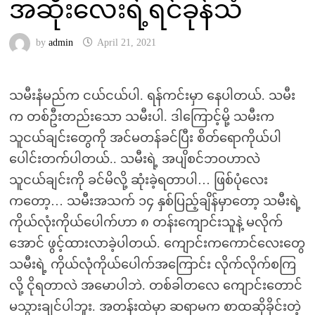
အဆိုးလေးရဲ့ရင်ခုန်သံ
by
admin
April 21, 2021
သမီးနံမည်က ငယ်ငယ်ပါ. ရန်ကင်းမှာ နေပါတယ်. သမီး
က တစ်ဦးတည်းသော သမီးပါ. ဒါကြောင့်မို့ သမီးက
သူငယ်ချင်းတွေကို အင်မတန်ခင်ပြီး စိတ်ရောကိုယ်ပါ
ပေါင်းတက်ပါတယ်.. သမီးရဲ့ အပျိစင်ဘဝဟာလဲ
သူငယ်ချင်းကို ခင်မိလို့ ဆုံးခဲ့ရတာပါ… ဖြစ်ပုံလေး
ကတော့… သမီးအသက် ၁၄ နှစ်ပြည့်ချိန်မှာတော့ သမီးရဲ့
ကိုယ်လုံးကိုယ်ပေါက်ဟာ ၈ တန်းကျောင်းသူနဲ့ မလိုက်
အောင် ဖွင့်ထားလာခဲ့ပါတယ်. ကျောင်းကကောင်လေးတွေ
သမီးရဲ့ ကိုယ်လုံကိုယ်ပေါက်အကြောင်း လိုက်လိုက်စကြ
လို့ ငိုရတာလဲ အမောပါဘဲ. တစ်ခါတလေ ကျောင်းတောင်
မသွားချင်ပါဘူး. အတန်းထဲမှာ ဆရာမက စာထဆိုခိုင်းတဲ့