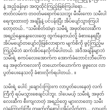
နဲ့ အည့်ခန်းမှာ အတူထိုင်ကြည့်ဖြစ်ကြပါရော…
ဇာတ်လမ်းက တဝတ်မရောက်သေးဘူး မီးမီးကော သမီးပါ
ရေကူးထားတဲ့ အချိန်နဲ့ ပင်ပန်းပြီး အိပ်ပျော်သွားကြပါ
တော့တယ်.. “သမီးစိတ်ထဲမှာ သမီရဲ့ အဖုတ်လေးဆီက
အရည်နွေးနွေးလေးတွေ ထွက်နေတယ်လို့ ခံစားနေရပြီး
အိပ်မပျော်တပျော်လိုဖြစ်လာရာက မျက်စိကို ဖွင့်ကြည့်မ
ကြည့်မိဘဲ ဆက်အိပ်နေလိုက်မိပါတယ်. အဲဒီအချိန်မျာဘဲ
သမီးရဲ့ စကပ်လေးအောက်က အောက်ခံဘောင်းဘီပေါ်က
နေ အဖုတ်ကလေးကို တယောက်ယောက်က ဖွဖွလေး လာ
ပွတ်ပေးနေသလို ခံစားလိုက်ရပါတယ်.. ။
သမိးရဲ့ ပေါင်၂ချောင်းကြားက လာပွတ်ပေးနေတဲ့ လက်
ကြီကို ရပ်မသွားစေချင်ပါဘူး. ဒါပေမယ့် သမီးရဲ့ အဖုတ်
လေးဆီက စီးကျလာတဲ့ အရည်တွေ များလာတော့ သမီး
လဲကြောက်ကြီး တဖက်ကိုစောင်းအိပ်လိုက်တာ… လာပွတ်