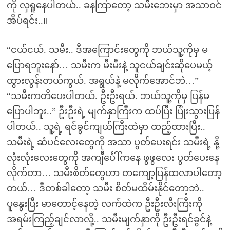
ကို လှရူနေပါတယ်.. ခနကြာတော့ သမီးဘေးမှာ အသာဝင်
အိပ်ရင်း..။
“ငယ်ငယ်. သမီး.. ဒီအကြောင်းတွေကို ဘယ်သူ့ကိုမှ မ
ပြောရဘူးနော်… သမီးက မီးမီးနဲ့ သူငယ်ချင်းဆိုပေမယ့်
ထွားလွန်းတယ်ကွယ်. အရွယ်နဲ့ မလိုက်အောင်ဘဲ…”
“သမီးကတိပေးပါတယ်. ဦးဦးရယ်. ဘယ်သူ့ကိုမှ ပြန်မ
ပြောပါဘူး..” ဦးဦးရဲ့ မျက်နှာကြီးက ထပ်ပြီး ပြုံးသွားပြန်
ပါတယ်.. သူ့ရဲ့ ရင်ခွင်ကျယ်ကြီးထဲမှာ ထည့်ထားပြီး..
သမီးရဲ့ ဆံပင်လေးတွေကို အသာ ပွတ်ပေးရင်း သမီးရဲ့ နို့
လုံးလုံးလေးတွေကို အကျီင်္ပေါ်ကနေ ဖွဖွလေး ပွတ်ပေးနေ
လိုက်တာ… သမီးစိတ်တွေဟာ တကျော့ပြန်ထလာပါတော့
တယ်… ဒီတစ်ခါတော့ သမီး စိတ်မထိမ်းနိုင်တော့ဘဲ..
ပူနွေးပြီး မာတောင့်နေတဲ့ လက်ထဲက ဦးဦးလီးကြီးကို
အရမ်းကြည့်ချင်လာလို့.. သမီးမျက်နှာကို ဦးဦးရင်ခွင်နဲ့