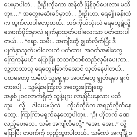
ပေးမှာပါဘဲ… ဦးဦးကိုကော အန်တီ ပြန်စုပ်ပေးလား မသိ
ဘူး….” အတွေးမဆုံးခင်မှာဘဲ… ဦးဦးဟာ. ရေချိုးခန်းထဲ
က ထွက်လာပါတော့တယ်.. တစ်ကိုယ်လုံးလဲ ရေတွေရွဲလို့
အောက်ပိုင်းမှာလဲ မျက်နှာသုတ်ပဝါလေးသာ ပတ်ထားပါ
တယ်…. “ရော့. သမီး.. အကျီင်္တွေ ချွတ်လိုက်ပြီး ဒီ
မျက်နှာသုတ်ပဝါလေးဘဲ ပတ်ထား. အဝတ်အစါးတွေ
ကြေကုန်မယ်” ပြောပြီး သဘက်တစ်ထည်လှမ်းပေးကာ..
သူ့ဘာသာသူ ရေတွေခြောက်အောင် သုတ်နေပါတယ်..
ပထမတော့ သမီလဲ သူ့ရှေ့မှာ အဝတ်တွေ ချွတ်ရမှာ ရှက်
တာပေါ့… သူ့မိန်းမကြီးလို အတွေ့အကြုံတွေ
အနှစ်၂၀လောက်ရှိတဲ့ သူနဲ့များ လာနှိုင်းနေလား မသိ
ဘူး… လို့… ဒါပေမယ့်လဲ… ကိုယ်တိုင်က အရည်လိုက်နေ
တော့.. ကြာကြာမရှက်နေတော့ပါဘူး.. “ဦး ဟိုဘက် ခဏ
လည့်ပေးလေ.. သမီး အကျီင်္လဲမလို့” “အေး. အေး..” လို့
ပြောပြီး တဖက်ကို လှည့်သွားပါတယ်.. သမီးလဲ အကျီင်္နဲ့ စ