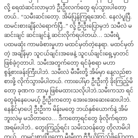
လို့ ရေထဲဆင်းလာမှဘဲ ဦးဦးလက်တွေ ရပ်သွားပါတော့
တယ်.. “သမီးဆင်းတော့. အိမ်ပြန်ကြရအောင်. နေလဲပူပြီ.
ထမင်းစားချိန်လဲရောက်ပြီ..” လို့ ဦးဦးပြောမှဘဲ သမီလဲ မ
ဆင်းချင် ဆင်းချင်နဲ့ ဆင်းလိုက်ရပါတယ်… သမီးရဲ့
ပထမဆုံး ကာမခံစားမှုဟာ မထင်မှတ်တဲ့နေရာ. မထင်မှတ်
တဲ့ အချိန်မှာ သူငယ်ချင်းအဖေနဲ့ သူငယ်ချင်းရှေ့မှာတင်
ဖြစ်ခဲ့၇တာပါ. သမီးအတွက်တော့ ရင်ခုံစရာ မဟာ
စွန့်စားခန်းကြီးပါဘဲ. သမီးလဲ မီးမီးတို့ အိမ်မှာ နေ့လည်စာ
စားဖို့ လိုက်သွားမိပါတယ်. ကားပေါ်မှာ ဦးဦးကို ခိုးကြည့်မိ
တော့ ခုဏက ဘာမှ ဖြစ်မထားသလိုပါဘဲ.သမီးကသာ ရင်
တွေခုံနေပေမယ့် ဦးဦးကတော့ အေးအေးဆေးဆေးပါဘဲ.
နေနိုင်မှာပေါ့ ဦးဦးက မိန်းမတွေ ဘယ်နှစ်ယောက်နဲ့ အိမ်
ဘူးလဲမှ မသိတာလေ… ဒီကတော့ရင်တွေ ခုံလိုက်ရတာ
အရမ်းပါဘဲ.. တွေးကြည့်ရင်း သမိးသဝန်တွေ တိုလာမိပါ
တယ်.. ထမင်းစားပြီးတော့ မီးမီးက ဗီဒီယိုကြည့်ဖို့ပြောတာ