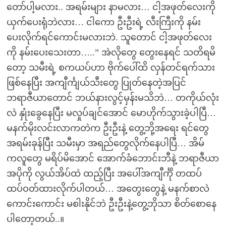
တော်ပါ့မလား.. အရမ်းများ နာမလား… ငါ့အဖုတ်လေးကို
ယှက်ပေးရုံဘဲလား… ငါကော ဦးဦးရဲ့ လီးကြီးကို နမ်း
ပေးလိုက်ရင်ကောင်းမလားဘဲ. သူတောင် ငါ့အဖုတ်လေး
ကို နမ်းပေးသေးတာ…..” အဲလိုတွေ တွေးနေရင် သတိရမိ
တော့ သမီးရဲ့ စကယပ်ဟာ ဗိုက်ပေါ်ထိ လှန်တင်ရက်သား
ဖြစ်နေပြီး အကျီင်္ကျယ်သီးတွေ ပြုတ်နေတဲ့အပြင်
ဘရာဇီယာတောင် ဘယ်နားလွင့်မှန်းမသိဘဲ… တကိုယ်လုံး
လဲ နှုံးခွေနေပြီး မလှုပ်ချင်အောင် မောဟိုက်သွားခဲ့ပါပြီ…
မနက်မိုးလင်းလာကတဲက ဦးဦးနဲ့ တွေ့ဘို့အရေး ရင်တွေ
အရမ်းခုန်ပြီး သမီးမှာ အရည်တွေလိုက်နေပါပြီ… အိမ်
ကလူတွေ မရိပ်မိအောင် အောက်ခံဘောင်းဘီနဲ့ ဘရာဇီယာ
အပိုကို လွယ်အိပ်ထဲ ထည့်ပြီး အပေါ်အကျီင်္ကို တထပ်
ထပ်ဝတ်ထားလိုက်ပါတယ်… အတွေးတွေနဲ့ မနက်စာလဲ
ကောင်းကောင်း မစါးနိုင်ဘဲ ဦးဦးနဲ့တွေ့ဘိုသာ စိတ်စောနေ
ပါတော့တယ်..။