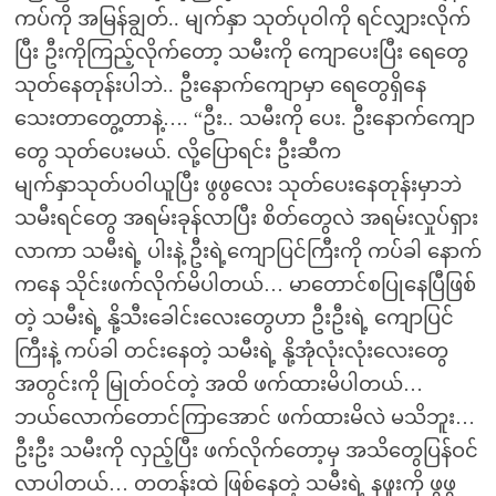
ကပ်ကို အမြန်ချွတ်.. မျက်နှာ သုတ်ပုဝါကို ရင်လျှားလိုက်
ပြီး ဦးကိုကြည့်လိုက်တော့ သမီးကို ကျောပေးပြီး ရေတွေ
သုတ်နေတုန်းပါဘဲ.. ဦးနောက်ကျောမှာ ရေတွေရှိနေ
သေးတာတွေ့တာနဲ့…. “ဦး.. သမီးကို ပေး. ဦးနောက်ကျော
တွေ သုတ်ပေးမယ်. လို့ပြောရင်း ဦးဆီက
မျက်နှာသုတ်ပဝါယူပြီး ဖွဖွလေး သုတ်ပေးနေတုန်းမှာဘဲ
သမီးရင်တွေ အရမ်းခုန်လာပြီး စိတ်တွေလဲ အရမ်းလှုပ်ရှား
လာကာ သမီးရဲ့ ပါးနဲ့ ဦးရဲ့ကျောပြင်ကြီးကို ကပ်ခါ နောက်
ကနေ သိုင်းဖက်လိုက်မိပါတယ်… မာတောင်စပြုနေပြီဖြစ်
တဲ့ သမီးရဲ့ နို့သီးခေါင်းလေးတွေဟာ ဦးဦးရဲ့ ကျောပြင်
ကြီးနဲ့ ကပ်ခါ တင်းနေတဲ့ သမီးရဲ့ နို့အုံလုံးလုံးလေးတွေ
အတွင်းကို မြုတ်ဝင်တဲ့ အထိ ဖက်ထားမိပါတယ်…
ဘယ်လောက်တောင်ကြာအောင် ဖက်ထားမိလဲ မသိဘူး…
ဦးဦး သမီးကို လှည့်ပြီး ဖက်လိုက်တော့မှ အသိတွေပြန်ဝင်
လာပါတယ်… တတန်းထဲ ဖြစ်နေတဲ့ သမီးရဲ့ နဖူးကို ဖွဖွ