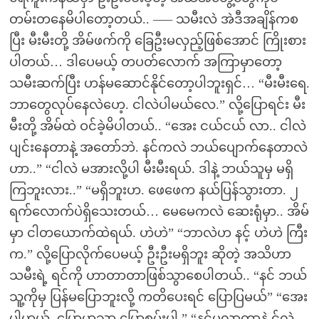
တမ်းတနေမိပါတော့တယ်.. —– သမီးလဲ အဲဒီအချိန်ကစ
ပြီး မီးမီးတို့ အိမ်ဖက်ကို ခြေဦးမလှည့်ဖြစ်အောင် ကြိုးစား
ပါတယ်… ဒါပေမယ့် တပတ်လောက် အကြာမှာတော့
သမီးဆက်ပြီး ဟန်မဆောင်နိုင်တော့ပါဘူးရှင်… “မီးမီးရေ.
ဘာတွေလုပ်နေလဲဟေ့. ငါလဲပါမယ်လေ.” လို့ပြောရင်း မီး
မီးတို့ အိမ်ထဲ ဝင်ခဲ့မိပါတယ်.. “အေး ငယ်ငယ် လာ.. ငါလဲ
ပျင်းနေတာနဲ့ အတော်ဘဲ. နင်ကလဲ ဘယ်ပျောက်နေတာလဲ
ဟာ..” “ငါလဲ မအားလို့ပါ မီးမီးရယ်. ဒါနဲ့ ဘယ်သူမှ မရှိ
ကြဘူးလား..” “မရှိဘူးဟ. ဖေဖေက နယ်ပြန်သွားတာ. ၂
ရက်လောက်ပဲရှိသေးတယ်… မေမေကလဲ ဆေးရုံမှာ.. အိမ်
မှာ ငါတယောက်ထဲရယ်. ဟဲဟဲ” “ဘာလဲဟ နင့် ဟဲဟဲ ကြီး
က.” လို့ပြောလိုက်ပေမယ့် ဦးဦးမရှိဘူး ဆိုတဲ့ အသိဟာ
သမီးရဲ့ ရင်ကို ဟာတာတာဖြစ်သွာစေပါတယ်.. “နင် ဘယ်
သူ့ကိုမှ ပြန်မပြောဘူးလို့ ကတိပေးရင် ပြောပြမယ်” “အေး
ပါဟယ်. ပြောမှာသာ ပြောစမ်းပါ.” “နင်မလာတာနဲ့ င်လဲ