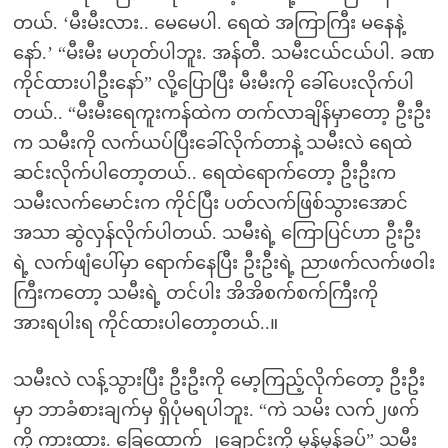
တယ်. ‘မီးမီးလား.. မေမေပါ. ရေထဲ အကြာကြီး မနေနဲ့
နော်.’ “မီးမီး မဟုတ်ပါဘူး. အန်တီ. သမီးငယ်ငယ်ပါ. ခဏ
ကိုင်ထားပါဦးနော်” လို့ပြောပြီး မီးမီးကို ခေါ်ပေးလိုက်ပါ
တယ်.. “မီးမီးရေကူးကန်ထဲက တက်လာချိန်မှာတော့ ဦးဦး
က သမီးကို လက်ယပ်ပြီးခေါ်လိုက်တာနဲ့ သမီးလဲ ရေထဲ
ဆင်းလိုက်ပါတော့တယ်.. ရေထဲရောက်တော့ ဦးဦးက
သမီးလက်မောင်းက ကိုင်ပြီး ပတ်လက်ဖြစ်သွားအောင်
အသာ ဆွဲလှန်လိုက်ပါတယ်. သမီးရဲ့ ကြောပြင်ဟာ ဦးဦး
ရဲ့ လက်ဖျံပေါ်မှာ ရောက်နေပြီး ဦးဦးရဲ့ ညာဖက်လက်ဖဝါး
ကြီးကတော့ သမီးရဲ့ တင်ပါး အိအိစက်စက်ကြီးကို
အားရပါးရ ကိုင်ထားပါတော့တယ်..။
သမီးလဲ လန့်သွားပြီး ဦးဦးကို မော့ကြည့်လိုက်တော့ ဦးဦး
မှာ ဘာခံစားချက်မှ ရှိပုံမရပါဘူး. “ကဲ သမိး လက်၂ဖက်
ကို ကားထား. ခြေထောက် ၂ချောင်းကို မှန်မှန်ခပ်” သမီး