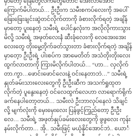
မှာတော့ ခြေတွေလက်တွေတောင် အေးလာအောင်
ကြောက်မိပါတယ်… ဦးဦးက သမီးစကပ်လေးကို အပေါ်
ဖြေးဖြေးချင်းဆွဲတင်လိုက်တာကို ခံစားလိုက်ရတဲ့ အချိန်
မှာတော့ ပူးနေတဲ့ သမီးရဲ့ ပေါင်နှလုံးက အလိုလိုကားသွား
မိလို့ သမီးရဲ့ အဖုတ်လေးနဲံ ဆီးခုံလေးကို လေအေးအေး
လေးတွေ တိုးမွေ့တိုက်ခတ်သွားတာ ခံစားလိုက်ရတဲ့ အချိန်
မှာတေ့ာ ဦးဦးရဲ့ ပါးစပ်က အာမေတိတ် အသံတိုးတိုးလေး
ထွက်လာတာကို ကြားမိလိုက်ပါတယ်… “ဟာ… လှလိုက်
တာ.ကွာ…ဖောင်းဖောင်လေးနဲ့ ဝင်းနေတာဘဲ…” သမီးရဲ့
နှုတ်ခမ်းသားလေးတွေကို ဦးဦးဆီက အသက်ရှုထုတ
လိုက်တဲ့ ပူနွေးနေတဲ့ ဝင်လေထွက်လေဟာ လာရောက်ရိုက်
ခက်နေပါတော့တယ်… သမီးလဲ ဦးဘာလုပ်နေလဲ သိချင်
လို့ မျက်လုံးကို မှေးမှေးလေး ပြန်ဖွင့်ကြ့ည်တော့ ဦးဦး
လေ… သမီးရဲ့ အဖုတ်နှုပ်ခမ်းလေးတွေကို ဖွဖွလေး ကုန်း
နမ်းလိုက်တာ… အို.. သမီးဖြင့် မယုံနိုင်အောင်ဘဲ.. ယောင်္