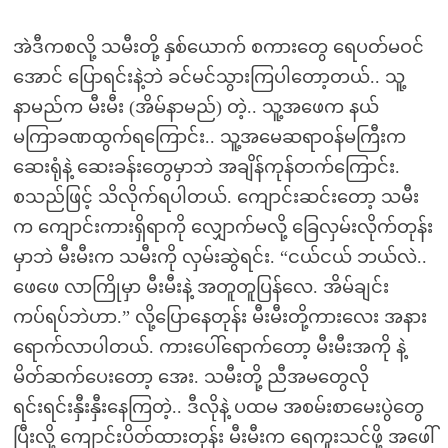
အဲဒီကစလို့ သမီးတို့ နှစ်ယောက် စကားတွေ ရေပတ်မဝင်
အောင် ပြောရင်းနဲ့ဘဲ ခင်မင်သွားကြပါတော့တယ်.. သူ့
နာမည်က မီးမီး (အိမ်နာမည်) တဲ့.. သူ့အဖေက နယ်
မကြာခဏထွက်ရကြောင်း.. သူ့အမေဆရာဝန်မကြီးက
ဆေးရုံနဲ့ ဆေးခန်းတွေမှာဘဲ အချိန်ကုန်တက်ကြောင်း.
စသည်ဖြင့် သိလိုက်ရပါတယ်. ကျောင်းဆင်းတော့ သမီး
က ကျောင်းကားရှိရာကို လျှောက်မလို့ ခြေလှမ်းလိုက်တုန်း
မှာဘဲ မီးမီးက သမီးကို လှမ်းဆွဲရင်း. “ငယ်ငယ် ဘယ်လဲ..
ဖေဖေ လာကြိုမှာ မီးမီးနဲ့ အတူတူပြန်လေ. အိမ်ချင်း
ကပ်ရပ်ဘဲဟာ.” လို့ပြောနေတုန်း မီးမီးတို့ကားလေး အနား
ရောက်လာပါတယ်. ကားပေါ်ရောက်တော့ မီးမီးအကို နဲ့
မိတ်ဆက်ပေးတော့ အေး. သမီးတို့ ညီအမတွေလို
ရင်းရင်းနှီးနှီးနေကြတဲ့.. ဒီလိုနဲ့ ပထမ အစမ်းစာမေးပွဲတွေ
ပြီးလို့ ကျောင်းပိတ်ထားတုန်း မီးမီးက ရေကူးသင်ဖို့ အဖေါ်