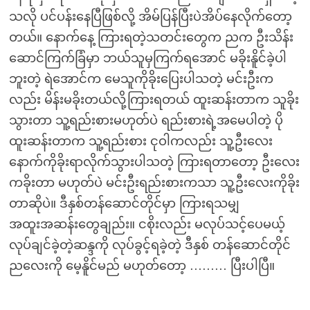
သလို ပင်ပန်းနေပြီဖြစ်လို့ အိမ်ပြန်ပြီးပဲအိပ်နေလိုက်တော့
တယ်။ နောက်နေ့ ကြားရတဲ့သတင်းတွေက ညက ဦးသိန်း
ဆောင်ကြက်ခြံမှာ ဘယ်သူမှကြက်ရအောင် မခိုးနိူင်ခဲ့ပါ
ဘူးတဲ့ ရဲအောင်က မေသူကိုခိုးပြေးပါသတဲ့ မင်းဦးက
လည်း မိန်းမခိုးတယ်လို့ကြားရတယ် ထူးဆန်းတာက သူခိုး
သွားတာ သူ့ရည်းစားမဟုတ်ပဲ ရည်းစားရဲ့အမေပါတဲ့ ပို
ထူးဆန်းတာက သူ့ရည်းစား ငုဝါကလည်း သူ့ဦးလေး
နောက်ကိုခိုးရာလိုက်သွားပါသတဲ့ ကြားရတာတော့ ဦးလေး
ကခိုးတာ မဟုတ်ပဲ မင်းဦးရည်းစားကသာ သူ့ဦးလေးကိုခိုး
တာဆိုပဲ။ ဒီနှစ်တန်ဆောင်တိုင်မှာ ကြားရသမျှ
အထူးအဆန်းတွေချည်း။ ငစိုးလည်း မလုပ်သင့်ပေမယ့်
လုပ်ချင်ခဲ့တဲ့ဆန္ဒကို လုပ်ခွင့်ရခဲ့တဲ့ ဒီနှစ် တန်ဆောင်တိုင်
ညလေးကို မေ့နိူင်မည် မဟုတ်တော့ ……… ပြီးပါပြီ။