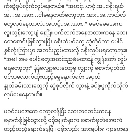
က်ုဆွဲစုပ်လိုက်လုပ်နေတယ်။ “အဟင့်..ဟင့်.အ..ငစိုးရယ်
အ…အ..အား…ငါမနေတတ်တော့ဘူး..အား..အ..ဘယ်လို
တွေလုပ်နေတာလဲ..အဟင့်..အ..အား..” မခင်မေအေးက
လူးလွန်းကော့ပျံ နေပြီး ပက်လက်အနေအထားကနေ ဘေး
တေစောင်းဖြစ်သွားပြီး ငစိုးဆံပင်တွေ ဆွဲကိုင်ကာ ပေါင်
နှစ်လုံးကြားမှာ အတင်းညှပ်ထားလို့ ငစိုးလှုပ်မရတော့ဘူး။
“အမ! အမ ပေါင်တွေအတင်းညှစ်မထားနဲ့ ကျွန်တော် လှုပ်
မရတော့ဘူး” နဲနဲလျှော့ပေးတော့မှ လျှာကို စောက်ဖုတ်ထဲ
ဝင်သလောက်ထိုးထည့်မွှေနှောက်ရင်း အဖုတ်
နှုတ်ခမ်းသားတွေကို ဆွဲစုပ်လိုက် သွားနဲ့ ခပ်ဖွဖွကိုက်လိုက်
လုပ်ပေးနေတယ်။
မခင်မေအေးက ကော့လန်ပြီး ဘေးတစောင်းကနေ
မှောက်ခုံဖြစ်သွားလို့ ငစိုးမျက်နှာက စောက်ဖုတ်အောက်
တည့်တည့်ရောက်နေပြီ။ ငစိုးလည်း အားရပါးရ ဂျာပေးနေ