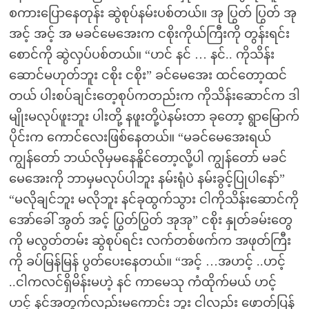
စကားပြောနေတုန်း ဆွဲစုပ်နမ်းပစ်တယ်။ အု ပြွတ် ပြွတ် အု
အင့် အင့် အ မခင်မေအေးက ငစိုးကိုယ်ကြီးကို တွန်းရင်း
စောင်ကို ဆွဲလှပ်ပစ်တယ်။ “ဟင် နင် … နင်.. ကိုသိန်း
ဆောင်မဟုတ်ဘူး ငစိုး ငစိုး” ခင်မေအေး ထင်တော့ထင်
တယ် ပါးစပ်ချင်းတေ့စုပ်ကတည်းက ကိုသိန်းဆောင်က ဒါ
မျိုးမလုပ်ဖူးဘူး ပါးတို့ နဖူးတို့ပဲနမ်းတာ ခုတော့ ရွာမြောက်
ပိုင်းက ကောင်လေးဖြစ်နေတယ်။ “မခင်မေအေးရယ်
ကျွန်တော် ဘယ်လိုမှမနေနိူင်တော့လို့ပါ ကျွန်တော် မခင်
မေအေးကို ဘာမှမလုပ်ပါဘူး နမ်းရုံပဲ နမ်းခွင့်ပြုပါနော်”
“မလိုချင်ဘူး မလိုဘူး နင်ခုထွက်သွား ငါကိုသိန်းဆောင်ကို
အော်ခေါ် အွတ် အင့် ပြွတ်ပြွတ် အုအု” ငစိုး နှုတ်ခမ်းတွေ
ကို မလွတ်တမ်း ဆွဲစုပ်ရင်း လက်တစ်ဖက်က အဖုတ်ကြီး
ကို ခပ်မြန်မြန် ပွတ်ပေးနေတယ်။ “အင့် …အဟင့် ..ဟင့်
..ငါကလင်ရှိမိန်းမဟဲ့ နင် ကာမေသု ကံထိုက်မယ် ဟင့်
ဟင့် နင်အတွက်လည်းမကောင်း ဘူး ငါလည်း ဖောတ်ပြန်