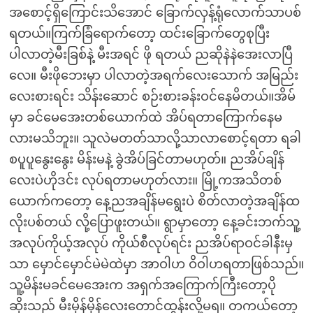
အစောင့်ရှိကြောင်းသိအောင် ခြောက်လှန့်ရုံလောက်သာပစ်
ရတယ်။ကြက်ခြံရောက်တော့ ထင်းခြောက်တွေစုပြီး
ပါလာတဲ့မီးခြစ်နဲ့ မီးအရင် ဖို ရတယ် ညဆိုနဲနဲအေးလာပြီ
လေ။ မီးဖိုဘေးမှာ ပါလာတဲ့အရက်လေးသောက် အမြည်း
လေးစားရင်း သိန်းဆောင် စဉ်းစားခန်းဝင်နေမိတယ်။အိမ်
မှာ ခင်မေအေးတစ်ယောက်ထဲ အိပ်ရတာကြောက်နေမ
လားမသိဘူး။ သူလဲမတတ်သာလို့သာလာစောင့်ရတာ ရခါ
စပူပူနွေးနွေး မိန်းမနဲ့ ခွဲအိပ်ခြင်တာမဟုတ်။ ညအိပ်ချိန်
လေးပဲဟိုဒင်း လုပ်ရတာမဟုတ်လား။ မြို့ကအသိတစ်
ယောက်ကတော့ နေ့ညအချိန်မရွေးပဲ စိတ်လာတဲ့အချိန်ထ
လိုးပစ်တယ် လို့ပြောဖူးတယ်။ ရွာမှာတော့ နေ့ခင်းဘက်သူ့
အလုပ်ကိုယ့်အလုပ် ကိုယ်စီလုပ်ရင်း ညအိပ်ရာဝင်ခါနီးမှ
သာ မှောင်မှောင်မဲမဲထဲမှာ အာဝါဟ ဝိဝါဟရတာဖြစ်သည်။
သူ့မိန်းမခင်မေအေးက အရှက်အကြောက်ကြီးတော့ပို
ဆိုးသည် မီးမှိန်မှိန်လေးတောင်ထွန်းလို့မရ။ တကယ်တော့