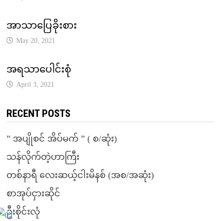
အာသာပြေခိုးစား
May 20, 2021
အရသာပေါင်းစုံ
April 3, 2021
RECENT POSTS
” အပျိုစင် အိပ်မက် ” ( စ/ဆုံး)
သန်လိုက်တဲ့ဟာကြီး
တစ်နာရီ လေးဆယ့်ငါးမိနစ် (အစ/အဆုံး)
စာအုပ်ငှားဆိုင်
ဦးစိုင်းလုံ