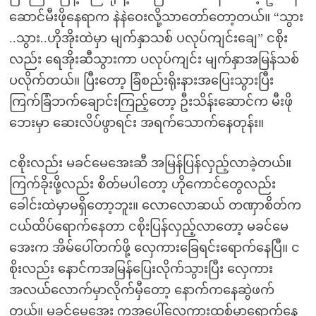
ဆောင်မီးဖိုနေရာက နဲနဲဝေးလို့သာတော်တော့တယ်။ “သွား
..သွား..ဟိုအိုးထဲမှာ မျက်နှာသစ် ပလုပ်ကျင်းချေ” ငစိုး
လည်း ရေအိုးဆီသွားကာ ပလုပ်ကျင်း မျက်နှာအမြန်သစ်
ပလိုက်တယ်။ ပြီးတော့ ခြံစည်းရိုးနားအပြေးသွားပြီး
ကြက်ခြံဘက်ချောင်းကြည့်တော့ ဦးသိန်းဆောင်က မီးဖို
ဘေးမှာ ဆေးလိပ်ဖွာရင်း အရက်သောက်နေတုန်း။
ငစိုးလည်း မခင်မေအေးဆီ အမြန်ပြန်လှည့်လာခဲ့တယ်။
ကြက်ခိုးဖို့လည်း စိတ်မပါတော့ ဟိုကောင်တွေလည်း
ခေါင်းထဲမှာမရှိတော့ဘူး။ လောလောဆယ် တဏှာစိတ်က
ငယ်ထိပ်ရောက်နေတာ ငစိုးပြန်လှည့်လာတော့ မခင်မေ
အေးက အိမ်ပေါ်တက်ဖို့ လှေကားခြေရင်းရောက်နေပြီ။ င
စိုးလည်း နောင်ကအမြန်ပြေးလိုက်သွားပြီး လှေကား
အလယ်လောက်မှာလိုက်မှီတော့ နောက်ကနေဆွဲဖက်
တယ်။ မခင်မေအေး ကအပေါ်လှေကားထစ်မှာရောက်နေ