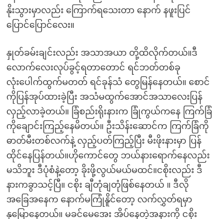
နိုးသွားမှာလည်း ကြောက်ရသေးတာ နောက် နဖူးပြင်
ပြောင်ပြောင်လေး။
နှုတ်ခမ်းချင်းလည်း အသာအယာ တို့ထိလိုက်တယ်။ဒီ
လောက်လေးလုပ်ခွင့်ရတာတောင် ရင်ဘတ်တစ်ခု
လုံးပေါက်ထွက်မတတ် ရင်ခုန်သံ တွေမြန်နေတယ်။ စောင်
ကိုပြန်အုပ်ထားခဲ့ပြီး အသံမထွက်အောင်အသာလေးပြန်
လှည့်လာခဲ့တယ်။ ခြံစည်းရိုးနားက ခြုံကွယ်ကနေ ကြက်ခြံ
ကိုချောင်းကြည့်နေမိတယ်။ ဦးသိန်းဆောင်က ကြက်ခြံကို
ဓာတ်မီးတစ်လက်နဲ့ လှည့်ပတ်ကြည့်ပြီး မီးဖိုးနားမှာ ပြန်
ထိုင်နေပြန်တယ်။ဟိုကောင်တွေ ဘယ်နားရောက်နေလည်း
မသိဘူး ဒီပုံစံနဲ့တော့ ခိုးဖို့လွယ်မယ်မထင်။ငစိုးလည်း ဒီ
နားကခွာသင့်ပြီ။ ငစိုး ချီတုံချတုံဖြစ်နေတယ် ။ ဒီလို
အခြေအနေက နောက်မကြုံနိူင်တော့ လက်လွှတ်ရမှာ
နှမြောနေတယ်။ မခင်မေအေး အိပ်နေတဲ့အနားကို ငစိုး