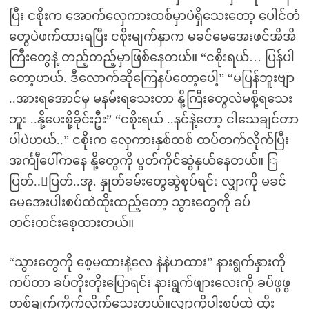
ပြီး ငစိုးက အောက်လှေကားထစ်မှာပဲရှိသေးတော့ ပေါင်တံ
တွေပဲဖက်ထားရပြီး ငစိုးမျက်နှာက မခင်မေအေးဖင်အိအိ
ကြီးတွေနဲ့ တည့်တည့်မှာဖြစ်နေတယ်။ “ငစိုးရယ်… ပြန်ပါ
တော့ဟယ်. ဒီလောက်ဆိုကြေနပ်တော့ပေါ့” “မပြန်ဘူးဗျာ
..အားရအောင်မှ မနမ်းရသေးတာ နို့ကြီးတွေလဲမစို့ရသေး
ဘူး ..နို့ပေးစို့ခိုင်းဦး” “ငစိုးရယ် ..နင်နဲ့တော့ ငါသေချင်တာ
ပါပဲဟယ်..” ငစိုးက လှေကားနှစ်ထစ် ထပ်တက်လိုက်ပြီး
အင်္ကျီပေါ်ကနေ နို့တွေကို ပွတ်ကိုင်ဆွဲနှယ်နေတယ်။ ြ
ပြတ်..ြပြတ်..အု. နှုတ်ခမ်းတွေဆွဲစုပ်ရင်း လျှာကို မခင်
မေအေးပါးစပ်ထဲထိုးထည့်တော့ သွားတွေကို ခပ်
တင်းတင်းစေ့ထားတယ်။
“သွားတွေကို စေ့မထားနဲ့လေ နဲနဲဟထား” နားရွက်နှားကို
ကပ်တာ ခပ်တိုးတိုးပြောရင်း နားရွက်ဖျားလေးကို ခပ်ဖွဖွ
တစ်ချက်ကိုက်လိုက်သေးတယ်။လျှာကိုပါးစပ်ထဲ ထိုး