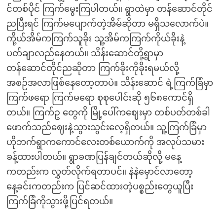
င်တစ်ပိုင် ကြက်မွေးကြပါတယ်။ ရွာထဲမှာ တန်ဆောင်တိုင်
ညပြီးရင် ကြက်မပျောက်တဲ့အိမ်ဆိုတာ မရှိသလောက်ပဲ။
ကို့ယ်အိမ်ကကြက်သူခိုး သူ့အိမ်ကကြက်ကိုယ်ခိုးနဲ့
ပတ်ချာလည်နေတယ်။ သိန်းဆောင်တို့ရွာမှာ
တန်ဆောင်တိုင်ညဆိုတာ ကြက်ခိုးကိုခိုးရမယ်လို့
အစဉ်အလာဖြစ်နေတော့တာပဲ။ သိန်းဆောင် ရဲ့ကြက်ခြံမှာ
ကြက်ဖရော ကြက်မရော စုစုပေါင်းဆို ၅၆၈ကောင်ရှိ
တယ်။ ကြက်ဥ တွေကို မြို့ပေါ်ကဈေးမှာ တစ်ပတ်တစ်ခါ
ဖောက်သည်ဈေးနဲ့သွားသွင်းလေ့ရှိတယ်။ သူ့ကြက်ခြံမှာ
ဟိုဘက်ရွာကကောင်လေးတစ်ယောက်ကို အလုပ်သမား
ခန့်ထားပါတယ်။ ရွာခဏပြန်ချင်တယ်ဆိုလို့ မနေ့
ကတည်းက လွှတ်လိုက်ရတာပင်။ နဲနဲမှောင်လာတော့
နေ့ခင်းကတည်းက ပြင်ဆင်ထားတဲ့ပစ္စည်းတွေယူပြီး
ကြက်ခြံကိုသွားဖို့ပြင်ရတယ်။