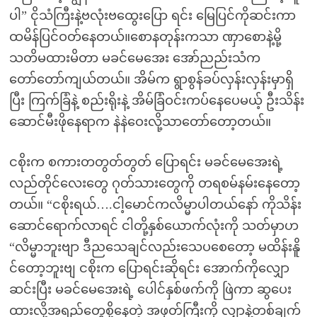
ပါ” ငိုသံကြီးနဲ့ဗလုံးဗထွေးပြော ရင်း မြေပြင်ကိုဆင်းကာ
ထမိန်ပြင်ဝတ်နေတယ်။စောနတုန်းကသာ ဏှာစောနဲ့မို့
သတိမထားမိတာ မခင်မေအေး အော်ညည်းသံက
တော်တော်ကျယ်တယ်။ အိမ်က ရွာစွန်ခပ်လှန်းလှန်းမှာရှိ
ပြီး ကြက်ခြံနဲ့ စည်းရိုးနဲ့ အိမ်ခြံဝင်းကပ်နေပေမယ့် ဦးသိန်း
ဆောင်မီးဖိုနေရာက နဲနဲဝေးလို့သာတော်တော့တယ်။
ငစိုးက စကားတတွတ်တွတ် ပြောရင်း မခင်မေအေးရဲ့
လည်တိုင်လေးတွေ ဂုတ်သားတွေကို တရစမ်နမ်းနေတော့
တယ်။ “ငစိုးရယ်….ငါ့မောင်ကလိမ္မာပါတယ်နော် ကိုသိန်း
ဆောင်ရောက်လာရင် ငါတို့နှစ်ယောက်လုံးကို သတ်မှာဟ
“လိမ္မာဘူးဗျာ ဒီညသေချင်လည်းသေပစေတော့ မထိန်းနိူ
င်တော့ဘူးဗျ ငစိုးက ပြောရင်းဆိုရင်း အောက်ကိုလျှော
ဆင်းပြီး မခင်မေအေးရဲ့ ပေါင်နှစ်ဖက်ကို ဖြဲကာ ဆွပေး
ထားလို့အရည်တွေစို့နေတဲ့ အဖုတ်ကြီးကို လျှာနဲ့တစ်ချက်