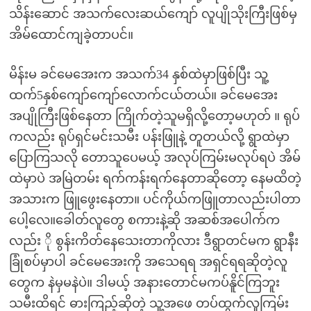
သိန်းဆောင် အသက်လေးဆယ်ကျော် လူပျိုသိုးကြီးဖြစ်မှ
အိမ်ထောင်ကျခဲ့တာပင်။
မိန်းမ ခင်မေအေးက အသက်34 နှစ်ထဲမှာဖြစ်ပြီး သူ့
ထက်5နှစ်ကျော်ကျော်လောက်ငယ်တယ်။ ခင်မေအေး
အပျိုကြီးဖြစ်နေတာ ကြိုက်တဲ့သူမရှိလို့တော့မဟုတ် ။ ရုပ်
ကလည်း ရုပ်ရှင်မင်းသမီး ပန်းဖြူနဲ့ တူတယ်လို့ ရွာထဲမှာ
ပြောကြသလို တောသူပေမယ့် အလုပ်ကြမ်းမလုပ်ရပဲ အိမ်
ထဲမှာပဲ အမြဲတမ်း ရက်ကန်းရက်နေတာဆိုတော့ နေမထိတဲ့
အသားက ဖြူဖွေးနေတာ။ ပင်ကိုယ်ကဖြူတာလည်းပါတာ
ပေါ့လေ။ခေါတ်လူတွေ စကားနဲ့ဆို အဆစ်အပေါက်က
လည်း ို စွန်းကိတ်နေသေးတာကိုလား ဒီရွာတင်မက ရွာနီး
ခြုံစပ်မှာပါ ခင်မေအေးကို အသေရရ အရှင်ရရဆိုတဲ့လူ
တွေက နဲမှမနဲပဲ။ ဒါမယ့် အနားတောင်မကပ်နိူင်ကြဘူး
သမီးထိရင် ဓားကြည့်ဆိုတဲ့ သူ့အဖေ တပ်ထွက်လူကြမ်း