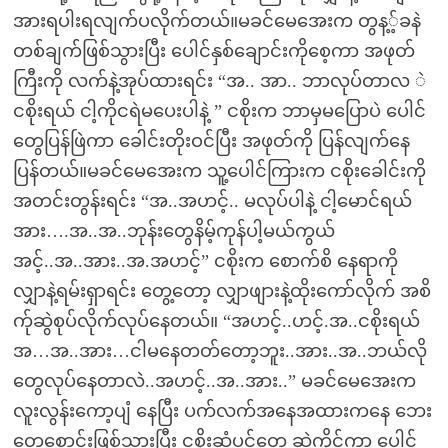
အားရပါးရလျက်ပလိုက်တယ်။မခင်မေအေးက တွန့့်ခနဲ
တစ်ချက်ဖြစ်သွားပြီး ပေါင်နှစ်ချောင်းကိုစေ့ကာ အဖုတ်
ကြီးကို လက်နဲ့အုပ်ထားရင်း “အ.. အာ.. ဘာလုပ်တာလ ဲ
ငစိုးရယ် ငါ့ကိုငရဲမပေးပါနဲ့ ” ငစိုးက ဘာမှမပြောပဲ ပေါင်
တွေပြန်ဖြဲကာ ခေါင်းတိုးဝင်ပြီး အဖုတ်ကို ပြန်လျက်နေ
ပြန်တယ်။မခင်မေအေးက သူ့ပေါင်ကြားက ငစိုးခေါင်းကို
အတင်းတွန်းရင်း “အ..အဟင့်.. မလုပ်ပါနဲ့ ငါ့မောင်ရယ်
အား….အ..အ..ဘုန်းတွေနိမ့်ကုန်ပါ့မယ်ကွယ်
အင့်..အ..အား..အ.အဟင့်” ငစိုးက စောက်စိ နေရာကို
လျှာနဲ့ရမ်းရှာရင်း တွေ့တော့ လျှာဖျားနဲ့ထိုးကော်လိုက် အစိ
က်ုဆွဲစုပ်လိုက်လုပ်နေတယ်။ “အဟင့်..ဟင့်.အ..ငစိုးရယ်
အ…အ..အား…ငါမနေတတ်တော့ဘူး..အား..အ..ဘယ်လို
တွေလုပ်နေတာလဲ..အဟင့်..အ..အား..” မခင်မေအေးက
လူးလွန်းကော့ပျံ နေပြီး ပက်လက်အနေအထားကနေ ဘေး
တေစောင်းဖြစ်သွားပြီး ငစိုးဆံပင်တွေ ဆွဲကိုင်ကာ ပေါင်