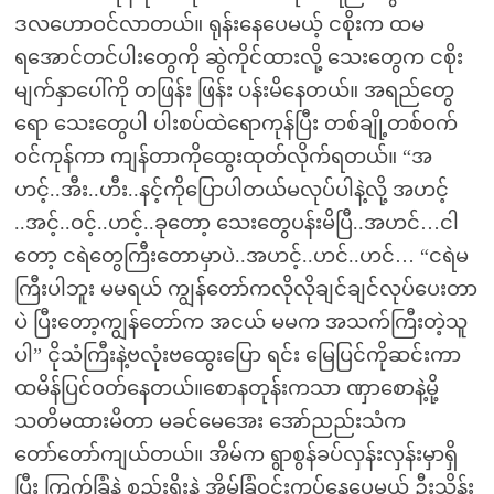
ဒလဟောဝင်လာတယ်။ ရုန်းနေပေမယ့် ငစိုးက ထမ
ရအောင်တင်ပါးတွေကို ဆွဲကိုင်ထားလို့ သေးတွေက ငစိုး
မျက်နှာပေါ်ကို တဖြန်း ဖြန်း ပန်းမိနေတယ်။ အရည်တွေ
ရော သေးတွေပါ ပါးစပ်ထဲရောကုန်ပြီး တစ်ချို့တစ်ဝက်
ဝင်ကုန်ကာ ကျန်တာကိုထွေးထုတ်လိုက်ရတယ်။ “အ
ဟင့်..အီး..ဟီး..နင့်ကိုပြောပါတယ်မလုပ်ပါနဲ့လို့ အဟင့်
..အင့်..ဝင့်..ဟင့်..ခုတော့ သေးတွေပန်းမိပြီ..အဟင်…ငါ
တော့ ငရဲတွေကြီးတောမှာပဲ..အဟင့်..ဟင်..ဟင်… “ငရဲမ
ကြီးပါဘူး မမရယ် ကျွန်တော်ကလိုလိုချင်ချင်လုပ်ပေးတာ
ပဲ ပြီးတော့ကျွန်တော်က အငယ် မမက အသက်ကြီးတဲ့သူ
ပါ” ငိုသံကြီးနဲ့ဗလုံးဗထွေးပြော ရင်း မြေပြင်ကိုဆင်းကာ
ထမိန်ပြင်ဝတ်နေတယ်။စောနတုန်းကသာ ဏှာစောနဲ့မို့
သတိမထားမိတာ မခင်မေအေး အော်ညည်းသံက
တော်တော်ကျယ်တယ်။ အိမ်က ရွာစွန်ခပ်လှန်းလှန်းမှာရှိ
ပြီး ကြက်ခြံနဲ့ စည်းရိုးနဲ့ အိမ်ခြံဝင်းကပ်နေပေမယ့် ဦးသိန်း