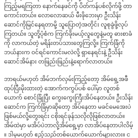
ကြည့်မရကြတာ နောက်နေဖင်ကို ပိတ်ကန်ပစ်လိုက်ဖို့ တာ
ကောင်းတယ်။ လောလောဆယ် မီးဖိုဘေးမှာ ဦးသိန်း
ဆောင်ကိုမြင်နေရတာမို့ သူပြောတဲ့အတိုင်း လူစုခွဲဖို့လုပ်
ကြတယ်။ သူတို့ပုံစံက ကြက်ခိုးမယ့်လူတွေနဲ့မတူ ဓားစာခံ
ကို လာကယ်တဲ့ မရိန်းတပ်သားတွေကြလို့။ ကြက်ခြံကို
ဘယ်နားက ဝင်ရင်ကောင်းမလဲလို့ ရှာနေရင်းနဲ့ ဦသိန်း
ဆောင်အိမ်နား တဖြည်းဖြည်းနဲ့ရောက်လာတယ်။
ဘာရယ်မဟုတ် အိမ်ဘက်လှမ်းကြည့်တော့ အိမ်ရှေ့အဖီ
ထုပ်ပြီးမိုးထားတဲ့ အောက်ကကွပ်ပစ် ပေါ်မှာ လူတစ်
ယောက် စောင်ခြုံပြီး ကွေးကွေးကြီးအိပ်နေတယ်။ ဦးသိန်း
ဆောင်က ကြက်ခြံမှာဆိုတော့ အိပ်နေတာ မခင်မေအေးပဲ
ဖြစ်မယ်လို့တွေးရင်း ငစိုးရင်ခုန်သလိုလိုဖြစ်လာတယ်။
အိမ်ထဲမှာ မအိပ်ပဲဘာလို့အိမ်ရှေ့မှာ လာအိပ်နေတာပါလိမ့်
။ ဒါမှမဟုတ် ဧည့်သည်တစ်ယောက်ယောက်များလား။ င