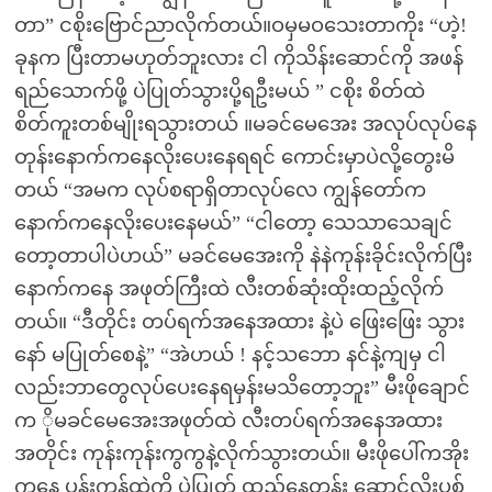
တာ” ငစိုးဗြောင်ညာလိုက်တယ်။ဝမှမဝသေးတာကိုး “ဟဲ့!
ခုနက ပြီးတာမဟုတ်ဘူးလား ငါ ကိုသိန်းဆောင်ကို အဖန်
ရည်သောက်ဖို့ ပဲပြုတ်သွားပို့ရဦးမယ် ” ငစိုး စိတ်ထဲ
စိတ်ကူးတစ်မျိုးရသွားတယ် ။မခင်မေအေး အလုပ်လုပ်နေ
တုန်းနောက်ကနေလိုးပေးနေရရင် ကောင်းမှာပဲလို့တွေးမိ
တယ် “အမက လုပ်စရာရှိတာလုပ်လေ ကျွန်တော်က
နောက်ကနေလိုးပေးနေမယ်” “ငါတော့ သေသာသေချင်
တော့တာပါပဲဟယ်” မခင်မေအေးကို နဲနဲကုန်းခိုင်းလိုက်ပြီး
နောက်ကနေ အဖုတ်ကြီးထဲ လီးတစ်ဆုံးထိုးထည့်လိုက်
တယ်။ “ဒီတိုင်း တပ်ရက်အနေအထား နဲ့ပဲ ဖြေးဖြေး သွား
နော် မပြုတ်စေနဲ့” “အဲဟယ် ! နင့်သဘော နင်နဲ့ကျမှ ငါ
လည်းဘာတွေလုပ်ပေးနေရမှန်းမသိတော့ဘူး” မီးဖိုချောင်
က ိုမခင်မေအေးအဖုတ်ထဲ လီးတပ်ရက်အနေအထား
အတိုင်း ကုန်းကုန်းကွကွနဲ့လိုက်သွားတယ်။ မီးဖိုပေါ်ကအိုး
ကနေ ပန်းကန်ထဲကို ပဲပြုတ် ထည့်နေတုန်း ဆောင့်လိုးပစ်