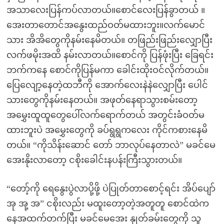
အသာလေးပြန်ကပ်လာတယ်။စောင်လေးပြန်ခွာတယ် ။
အေးတာတောင်အနွေးထည်ဝတ်မထားဘူး။လက်မောင်
သား အိအိတွေကိုနမ်းနေမိတယ်။ တဖြည်းဖြည်းလျှောပြီး
လက်ဖမိုးအထိ နမ်းလာတယ်။စောင်ကို ပြန်ဖုံးပြီး ခြေရင်း
ဘက်ကနေ စောင်ကိုပြန်မကာ ခေါင်းထိုးဝင်လိုက်တယ်။
ပြေလျော့နေတဲ့ထဘီကို အောက်လေးနဲနဲလျှောပြီး ပေါင်
သားတွေကိုနမ်းနေတယ်။ အဖုတ်နေရာသွားစမ်းတော့
အမွှေးထူထူတွေပေါ်လက်ရောက်တယ် အတွင်းခံဝတ်မ
ထားဘူးပဲ အမွှေးတွေကို ခပ်ရွရွကလေး ကိုင်ကစားနေမိ
တယ်။ “ကိုသိန်းဆောင် တော် ဘာလုပ်နေတာလဲ” မခင်မေ
အေးနိုးလာတော့ ငစိုးခေါင်းနပန်းကြီးသွားတယ်။
“တော့်ကို ရေနွေးပွဲလာပို့ဖို့ ပဲပြုတ်တာစောင့်ရင်း အိပ်ပျော်
အု အု့ အ” ငစိုးလည်း မထူးတော့တဲ့အတူတူ စောင်ထဲက
နေအထက်တက်ပြီး မခင်မေအေး နှုတ်ခမ်းတွေကို သူ