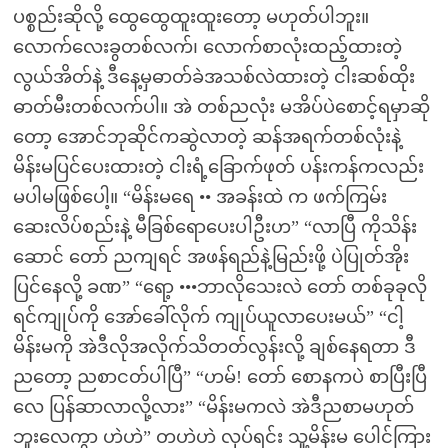
ပစ္စည်းဆိုလို့ ထွေထွေထူးထူးတော့ မဟုတ်ပါဘူး။
လောက်လေးခွတစ်လက်၊ လောက်စာလုံးထည့်ထားတဲ့
လွယ်အိတ်နဲ့ ဒီနေ့မှဓာတ်ခဲအသစ်လဲထားတဲ့ ငါးဆစ်ထိုး
ဓာတ်မီးတစ်လက်ပါ။ အဲ တစ်ညလုံး မအိပ်ပဲစောင့်ရမှာဆို
တော့ အောင်ဘုဆိုင်ကဆွဲလာတဲ့ ဆန်အရက်တစ်လုံးနဲ့
မိန်းမပြင်ပေးထားတဲ့ ငါးရံ့ခြောက်ဖုတ် ပန်းကန်ကလည်း
မပါမဖြစ်ပေါ့။ “မိန်းမရေ •• အခန်းထဲ က ဖက်ကြမ်း
ဆေးလိပ်စည်းနဲ့ မီခြစ်ရောပေးပါဦးဟ” “လာပြီ ကိုသိန်း
ဆောင် တော် ညကျရင် အဖန်ရည်နဲ့မြည်းဖို့ ပဲပြုတ်အိုး
ပြင်နေလို့ ခဏ” “ရော့ •••ဘာလိုသေးလဲ တော် တစ်ခုခုလို
ရင်ကျုပ်ကို အော်ခေါ်လိုက် ကျုပ်ယူလာပေးမယ်” “ငါ့
မိန်းမကို အဲဒီလိုအလိုက်သိတတ်လွန်းလို့ ချစ်နေရတာ ဒီ
ညတော့ ညစာငတ်ပါပြီ” “ဟမ်! တော် စောနကပဲ စာပြီးပြီ
လေ ပြန်ဆာလာလို့လား” “မိန်းမကလဲ အဲဒီညစာမဟုတ်
ဘူးလေကွာ ဟဲဟဲ” တဟဲဟဲ လုပ်ရင်း သူ့မိန်းမ ပေါင်ကြား