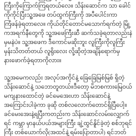
ကြီးကိုကြောက်ကြရတယ်လေ။ သိန်းဆောင်က သာ ခေါင်
ကိုကိုင်ပြီးသူ့အဖေ တပ်ထွက်ကြီးကို အပီပေါင်းကာ
ကြံဖန်ခဲ့ရတာလေ။ ကိုယ်တိုင်တောင်မသောက်ရက်တဲ့ မြို့
ကအရက်နီတွေကို သူ့အဖေကြီးဆီ ဆက်သခဲ့ရတာလည်းနဲ
မှမနဲပဲ။ သူ့အဖေက ဒီကောင်မဆိုးဘူး လူကြီးကိုလူကြီး
မှန်းသိတတ်တယ် လူရိုးလေး လို့ဆိုတဲ့အချိန်ရောက်မှ
နားဖောက်ခဲ့ရတာကိုလား။
သူ့အမေကလည်း အလုပ်အကိုင်နဲ့ ခြေခြေမြစ်မြစ် ရှိတဲ့
သိန်းဆောင်နဲ့ သဘောတူတယ်။ဒီတော့ မိဘစကားမြေဝယ်
မကျနားထောင်တဲ့ ခင်မေအေးဟာ သိန်းဆောင်နဲ့
အကြောင်းပါခဲ့ကာ ခုဆို တစ်လလောက်တောင်ရှိပြီပေါ့။
ခင်မေးအေးနဲ့ရပြီးကတည်းက သိန်းဆောင်လမ်းလျှောက်
ရင် ကမ္ဘာ မှာနယ်ပယ်အများကြီး ချဲ့ထွင်နိူင်ခဲ့တဲ့ စစ်ဘုရင်
ကြီး တစ်ယောက်လို(အထင်နဲ့ ရမ်းပြောတာပါ) ရင်ဘတ်