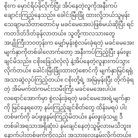
စိုးက မှောင်ရိပ်ခိုလိုက်ပြီး အိပ်နေတဲ့လူကိုအနီးကပ်
ချောင်းကြည့်နေသည်။ ခေါင်းမြီးခြုံ ထားလို့ဘယ်သူမှန်း
သေချာမသိတာတောင်မှ မခင်မေအေးပဲဖြစ်မယ်ဆိုပြီး ရင်
ကတဒိတ်ဒိတ်ခုန်လာတယ်။ သူတို့ကာလသားတွေ
အပျိုကြီးဘဝတုန်းက မျှော်မှန်းစွဲလမ်းခဲ့ရတဲ့ မခင်မေအေး
မျက်နှာကိုတစ်ခါလောက်တော့ အနီးကပ်ကြည့်ပြီး နမ်းဖူး
ချင်မိသည်။ ငစိုးခြေသံလုံလုံ နဲ့အိပ်နေတဲ့လူနားကပ်သွား
လိုက်တယ်။ ခေါင်းမြီးခြုံးထားတဲ့စောင်ကို မျက်နှာမြင်ရရုံ
အသာဆွဲလှပ်ကြည့်တယ်။ ငစိုးတို့ရဲ့ အမြဲမှန်းပြီး တိုက်ခဲ့ရ
တဲ့ အိမ်မက်ထဲကမင်းသမီးကြီး မခင်မေအေးပါပဲ။
လရောင်အောက်မှာ စွဲလန်းခဲ့ရတဲ့ မခင်မေအေးရဲ့မျက်နှာ
ကို မြင်နေရတော့ နမ်းကြည့်ချင်စိတ်တွေ ထိန်းမရပဲ ပါး
တစ်ဖက်ကို ခပ်ဖွဖွနမ်းကြည့်မိတယ်။ နမ်းဖူးခဲ့သမျှ ဒီ
တစ်ခါအရသာအရှိဆုံးပဲ နမ်းချင်နေတဲ့သူမို့လားမသိဘူး။
နောက်ပါးတစ်ဖက်ကိုလည်း အသားလေးနမ်းလိုက်တယ်။