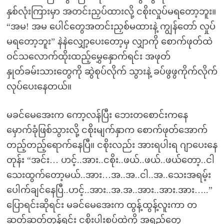
နှစ်လုံးကြားမှာ အတင်းညှပ်ထားလို့ ငစိုးလှုပ်မရတော့ဘူး။
“အမ! အမ ပေါင်တွေအတင်းညှစ်မထားနဲ့ ကျွန်တော် လှုပ်
မရတော့ဘူး” နဲနဲလျှော့ပေးတော့မှ လျှာကို စောက်ဖုတ်ထဲ
ဝင်သလောက်ထိုးထည့်မွှေနှောက်ရင်း အဖုတ်
နှုတ်ခမ်းသားတွေကို ဆွဲစုပ်လိုက် သွားနဲ့ ခပ်ဖွဖွကိုက်လိုက်
လုပ်ပေးနေတယ်။
မခင်မေအေးက ကော့လန်ပြီး ဘေးတစောင်းကနေ
မှောက်ခုံဖြစ်သွားလို့ ငစိုးမျက်နှာက စောက်ဖုတ်အောက်
တည့်တည့်ရောက်နေပြီ။ ငစိုးလည်း အားရပါးရ ဂျာပေးနေ
တုန်း “အင်း… ဟင့်..အား..ငစိုး..ဖယ်..ဖယ်..ဖယ်တော့..ငါ
သေးထွက်တော့မယ်..အား…အ..အ..ငါ..အ..သေးအရမ့်း
ပေါက်ချင်နေပြီ..ဟင့်..အား..အ.အ..အား..အား.အား…..”
ပြောရင်းဆိုရင်း မခင်မေအေးက ထွန့်ထွန့်လူးကာ တ
ဆတ်ဆတ်တုန်ရင်း ငစိုးပါးစပ်ထဲကို အရည်တွေ