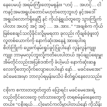
နေပေမယ့် အရမ်းကြီးတော့မရုန်း။ “ဟင့် … အဟင့်… ငါ
ကနင့်အမအရွယ်တောင်မဟုတ်တော့ဘူးဟဲ့ နင့်အဒေါ်
အရွယ်လောက်ရှိနေပြီ နင် ကိုယ်နဲ့ရွယ်တူတွေ သွားကြိုက်
ပါလား အဟင့် အင့် အင့် …. အ..အား..” “အချစ်က ကိုယ်
ဖြစ်စေချင်သလိုခိုင်းလို့မှမရတာ ခုလည်း ကိုချစ်ခဲ့ဖူးတဲ့
လူတစ်ယောက်ကို နောက်ဆုံးအနေနဲ့ အားရပါးရ
စိတ်ကြိုက် ပွေ့ဖက်နမ်းရှုပ်ခွင့်ပြုပါနော် လွန်လွန်ကျူး
ကျူး ဘာမှမလုပ်ဘူးလို့ကတိပေးပါတယ် အုပ်ချုပ်ရေးမှူး
အိမ်တိုင်လည်းအပြစ်ဒဏ်ကို ခံပါ့မယ် နောက်ဆုံးဆန္ဒ
လေးကိုတော့လိုက်လျောပေးပါနော် နော်… မခင်မေအေး”
ခင်မေအေးမှာ ဘာလုပ်ရမှန်းမသိပဲ စိတ်ရှုပ်နေလေသည်။
ငစိုးက စကားတတွတ်တွတ် ပြောရင်း မခင်မေအေးရဲ့
လည်တိုင်လေးတွေ ဂုတ်သားတွေကို တရစမ်နမ်းနေတော့
တယ်။ “ငစိုးရယ်….ငါ့မောင်ကလိမ္မာပါတယ်နော် ကိုသိန်း