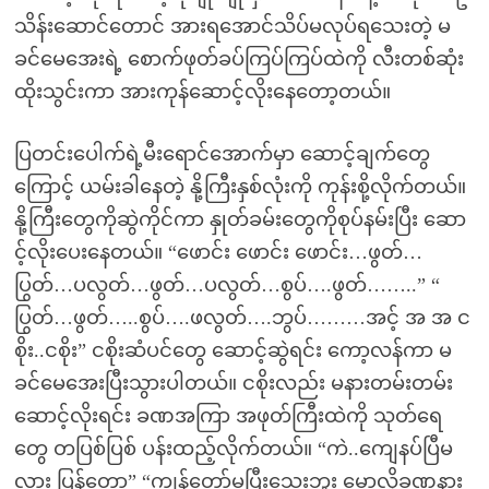
သိန်းဆောင်တောင် အားရအောင်သိပ်မလုပ်ရသေးတဲ့ မ
ခင်မေအေးရဲ့ စောက်ဖုတ်ခပ်ကြပ်ကြပ်ထဲကို လီးတစ်ဆုံး
ထိုးသွင်းကာ အားကုန်ဆောင့်လိုးနေတော့တယ်။
ပြတင်းပေါက်ရဲ့မီးရောင်အောက်မှာ ဆောင့်ချက်တွေ
ကြောင့် ယမ်းခါနေတဲ့ နို့ကြီးနှစ်လုံးကို ကုန်းစို့လိုက်တယ်။
နို့ကြီးတွေကိုဆွဲကိုင်ကာ နှုတ်ခမ်းတွေကိုစုပ်နမ်းပြီး ဆော
င့်လိုးပေးနေတယ်။ “ဖောင်း ဖောင်း ဖောင်း…ဖွတ်…
ပြွတ်…ပလွတ်…ဖွတ်…ပလွတ်…စွပ်….ဖွတ်……..” “
ပြွတ်…ဖွတ်…..စွပ်….ဖလွတ်….ဘွပ်………အင့် အ အ င
စိုး..ငစိုး” ငစိုးဆံပင်တွေ ဆောင့်ဆွဲရင်း ကော့လန်ကာ မ
ခင်မေအေးပြီးသွားပါတယ်။ ငစိုးလည်း မနားတမ်းတမ်း
ဆောင့်လိုးရင်း ခဏအကြာ အဖုတ်ကြီးထဲကို သုတ်ရေ
တွေ တပြစ်ပြစ် ပန်းထည့်လိုက်တယ်။ “ကဲ..ကျေနပ်ပြီမ
လား ပြန်တော့” “ကျွန်တော်မပြီးသေးဘူး မောလို့ခဏနား