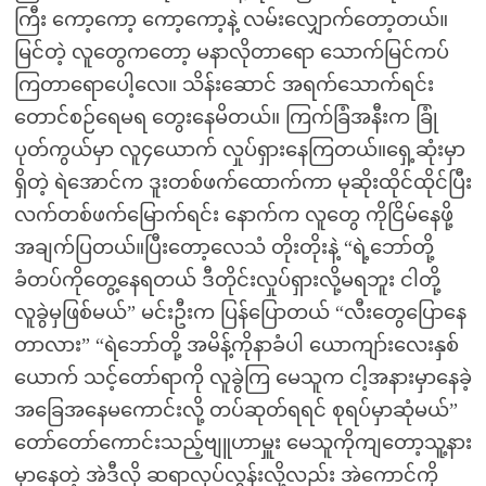
ကြီး ကော့ကော့ ကော့ကော့နဲ့ လမ်းလျှောက်တော့တယ်။
မြင်တဲ့ လူတွေကတော့ မနာလိုတာရော သောက်မြင်ကပ်
ကြတာရောပေါ့လေ။ သိန်းဆောင် အရက်သောက်ရင်း
တောင်စဉ်ရေမရ တွေးနေမိတယ်။ ကြက်ခြံအနီးက ခြုံ
ပုတ်ကွယ်မှာ လူ၄ယောက် လှုပ်ရှားနေကြတယ်။ရှေ့ဆုံးမှာ
ရှိတဲ့ ရဲအောင်က ဒူးတစ်ဖက်ထောက်ကာ မုဆိုးထိုင်ထိုင်ပြီး
လက်တစ်ဖက်မြောက်ရင်း နောက်က လူတွေ ကိုငြိမ်နေဖို့
အချက်ပြတယ်။ပြီးတော့လေသံ တိုးတိုးနဲ့ “ရဲ့ဘော်တို့
ခံတပ်ကိုတွေ့နေရတယ် ဒီတိုင်းလှုပ်ရှားလို့မရဘူး ငါတို့
လူခွဲမှဖြစ်မယ်” မင်းဦးက ပြန်ပြောတယ် “လီးတွေပြောနေ
တာလား” “ရဲဘော်တို့ အမိန့်ကိုနာခံပါ ယောကျာ်းလေးနှစ်
ယောက် သင့်တော်ရာကို လူခွဲကြ မေသူက ငါ့အနားမှာနေခဲ့
အခြေအနေမကောင်းလို့ တပ်ဆုတ်ရရင် စုရပ်မှာဆုံမယ်”
တော်တော်ကောင်းသည့်ဗျူဟာမှူး မေသူကိုကျတော့သူ့နား
မှာနေတဲ့ အဲဒီလို ဆရာလုပ်လွန်းလို့လည်း အဲကောင်ကို