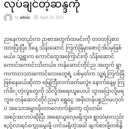
လုပ်ချင်တဲ့ဆန္ဒကို
by
admin
April 22, 2021
ညနေကတည်းက ညစာအတွက်ထမင်းကို တဝတပြဲစား
ထားပြီးပြီ။ ဒီနေ့ သိန်းဆောင် ကြက်ခြံမှာစောင့်အိပ်မှဖြစ်
မယ်။ သူ့ရွာက ကောင်တွေအကြောင်းကို သိန်းဆောင်
ကောင်းကောင်းသိတယ်။ တန်ဆောင်တိုင်ည အတွက် ရွာ
ကကာလသားကောင်လေးတွေရဲ့ ပစ်မှတ်က သူ့ရဲ့ကြက်ခြံ
ဖြစ်နေမယ်ဆိုတာ မြေကြီးလက်ခတ်မလွဲ။ နောက်နေ့မှ ကြ
က်ခိးုတဲ့လူတွေကို သိလို့အရေးယူပေးပါ သွားပြောလို့မရ
ဘူး။ တန်ဆောင်တိုင်ညမှာ ရွှေငွေ အဖိုးတန်ပစ္စည်းမဟုတ်
ပဲ အသေးအမွှားခိုးတာလောက်နဲ့တော့ ထုံးတမ်း
အစဉ်အလာပဲဆိုပြီး အရေးယူလေ့မရှိဘူး။ ရွာထဲမှာလည်း
ဧည့်လာရင်ကျွေးမွေးဖို့ ဟင်းမရှိတဲ့အခါ ချက်စားဖို့တစ်နိူ