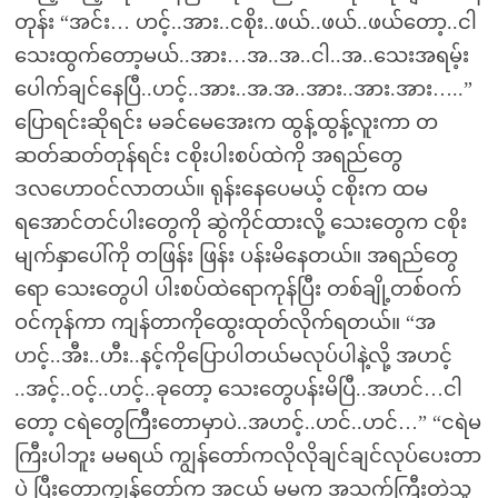
တုန်း “အင်း… ဟင့်..အား..ငစိုး..ဖယ်..ဖယ်..ဖယ်တော့..ငါ
သေးထွက်တော့မယ်..အား…အ..အ..ငါ..အ..သေးအရမ့်း
ပေါက်ချင်နေပြီ..ဟင့်..အား..အ.အ..အား..အား.အား…..”
ပြောရင်းဆိုရင်း မခင်မေအေးက ထွန့်ထွန့်လူးကာ တ
ဆတ်ဆတ်တုန်ရင်း ငစိုးပါးစပ်ထဲကို အရည်တွေ
ဒလဟောဝင်လာတယ်။ ရုန်းနေပေမယ့် ငစိုးက ထမ
ရအောင်တင်ပါးတွေကို ဆွဲကိုင်ထားလို့ သေးတွေက ငစိုး
မျက်နှာပေါ်ကို တဖြန်း ဖြန်း ပန်းမိနေတယ်။ အရည်တွေ
ရော သေးတွေပါ ပါးစပ်ထဲရောကုန်ပြီး တစ်ချို့တစ်ဝက်
ဝင်ကုန်ကာ ကျန်တာကိုထွေးထုတ်လိုက်ရတယ်။ “အ
ဟင့်..အီး..ဟီး..နင့်ကိုပြောပါတယ်မလုပ်ပါနဲ့လို့ အဟင့်
..အင့်..ဝင့်..ဟင့်..ခုတော့ သေးတွေပန်းမိပြီ..အဟင်…ငါ
တော့ ငရဲတွေကြီးတောမှာပဲ..အဟင့်..ဟင်..ဟင်…” “ငရဲမ
ကြီးပါဘူး မမရယ် ကျွန်တော်ကလိုလိုချင်ချင်လုပ်ပေးတာ
ပဲ ပြီးတော့ကျွန်တော်က အငယ် မမက အသက်ကြီးတဲ့သူ