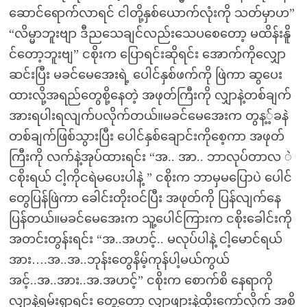
ဆောင်ရောက်လာရင် ငါတို့နှစ်ယောက်လုံးကို သတ်မှာဟ”
“လိမ္မာဘူးဗျာ ဒီညသေချင်လည်းသေပစေတော့ မထိန်းနိူ
င်တော့ဘူးဗျ” ငစိုးက ပြောရင်းဆိုရင်း အောက်ကိုလျှော
ဆင်းပြီး မခင်မေအေးရဲ့ ပေါင်နှစ်ဖက်ကို ဖြဲကာ ဆွပေး
ထားလို့အရည်တွေစို့နေတဲ့ အဖုတ်ကြီးကို လျှာနဲ့တစ်ချက်
အားရပါးရလျက်ပလိုက်တယ်။မခင်မေအေးက တွန့့်ခနဲ
တစ်ချက်ဖြစ်သွားပြီး ပေါင်နှစ်ချောင်းကိုစေ့ကာ အဖုတ်
ကြီးကို လက်နဲ့အုပ်ထားရင်း “အ.. အာ.. ဘာလုပ်တာလ ဲ
ငစိုးရယ် ငါ့ကိုငရဲမပေးပါနဲ့ ” ငစိုးက ဘာမှမပြောပဲ ပေါင်
တွေပြန်ဖြဲကာ ခေါင်းတိုးဝင်ပြီး အဖုတ်ကို ပြန်လျက်နေ
ပြန်တယ်။မခင်မေအေးက သူ့ပေါင်ကြားက ငစိုးခေါင်းကို
အတင်းတွန်းရင်း “အ..အဟင့်.. မလုပ်ပါနဲ့ ငါ့မောင်ရယ်
အား….အ..အ..ဘုန်းတွေနိမ့်ကုန်ပါ့မယ်ကွယ်
အင့်..အ..အား..အ.အဟင့်” ငစိုးက စောက်စိ နေရာကို
လျှာနဲ့ရမ်းရှာရင်း တွေ့တော့ လျှာဖျားနဲ့ထိုးကော်လိုက် အစိ