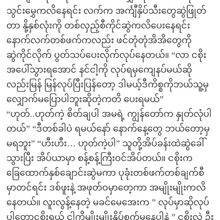
သွင်းမွှေကလိနေရင်း လက်က အင်္ကျီနှိပ်သီးတွေဆွဲဖြုတ်
တာ နို့နှစ်လုံးကို တစ်လှည့်စီကိုင်ဆွဲကလိပေးနေရင်း
နောက်လက်တစ်ဖက်ကလည်း ဖင်တုံတုံအိအိတွေကို
ဆွဲကိုင်လိုက် ပွတ်သပ်ပေးလိုက်လုပ်နေတယ်။ “လာ ငစိုး
အပေါ်သွားရအောင် နင်ငါ့ကို လုပ်ရမှကျေနပ်မယ်ဆို
လည်းမြန် မြန်လုပ်ပြီးပြန်တော့ ဒါမယ့်ဒီကိစ္စကိုဘယ်သူ့မှ
လျှောက်မပြောပါဘူးဆိုတဲ့ကတိ ပေးရမယ်”
“ဟုတ်..ဟုတ်ကဲ့ စိတ်ချပါ အမရဲ့ ကျွန်တော်က နှုတ်လုံပါ
တယ်” “ဒီတစ်ခါပဲ ရမယ်နော် နောက်နေ့တွေ ဘယ်တော့မှ
မရဘူး” “ဟီးဟီး… ဟုတ်ကဲ့ပါ” သူတို့အိပ်ခန်းထဲဆွဲခေါ်
သွားပြီး အိပ်ယာမှာ စန့်စန့်ကြီးဝင်အိပ်တယ်။ ငစိုးက
ခြေထောက်နှစ်ချောင်းဆွဲမကာ ပုခုံးတစ်ဖက်တစ်ချက်စီ
မှာတင်ရင်း ဒစ်ဖူးနဲ့ အဖုတ်ဝမှာတေ့ကာ အမျိုးမျိုးကလိ
နေတယ်။ လူးလွန့်နေတဲ့ မခင်မေအေးက ” လုပ်မှာဆိုလုပ်
ပါတော့ငစိုးရယ် ငါ့ကိုမျိုးမျိုးနှိပ်စက်မနေပါနဲ့ ” ငစိုးလဲ ဦး