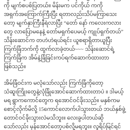
ကို မျက်စပစ်ပြတယ်။ မိန်းမက ပင်ကိုယ် ကကို
အရှက်အကြောက်ကြီးပြီး ရတာလည်းသိပ်မကြာသေး
တော့ မျက်နှာကြီးနီရဲလာပြီး “တော် နော် ကလေးကလား
တွေ လာပြောမနေနဲ့ တော်မရှက်ပေမယ့် ကျုပ်ရှက်တယ်”
သိန်းဆောင်က တဟဲဟဲရယ်ရင်း ယူစရာရှိတာယူပြီး
ကြက်ခြံဘက်ကို ထွက်လာခဲ့တယ်~~~ သိန်းဆောင်ရဲ့
ကြက်ခြံက အိမ်နဲ့ခြံခြင်းကပ်ရက်ဆောက်ထားတာ
ဖြစ်သည်။
အိမ်ခြံဝင်းက မလုံသော်လည်း ကြက်ခြံကိုတော့
သံဆူးကြိုးတွေနဲ့လုံခြုံအောင်ဆောက်ထားတာပဲ ။ ဒါမယ့်
မရ ရွာကကောင်တွေက ရအောင်ဝင်ခိုးသည်။ မနှစ်ကမ
စောင့်လိုက်မိလို့ 15ကောင်လောက်ပါသွားတယ် ဘယ်နှစ်ဖွဲ့
တောင်ဝင်ခိုးသွားလဲမသိဘူး။ လေးခွပါတယ်ဆို
သော်လည်း မှန်အောင်တော့ပစ်လို့မရဘူး။ လူရိပ်မြင်ရင်