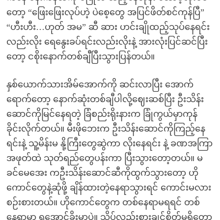
တော့ “ဖြေးဖြေးလုပ်ဟဲ့ ပဲစေ့တွေ အပြင်ဖိတ်စင်ကုန်ပြီ”
“ဟီးဟီး…ဟုတ် အမ” ဆီ ဆား ဟင်းချိုထည့်သုပ်နေရင်း
လည်းလိုး ရေနွေးခပ်ရင်းလည်းလိုးနဲ့ အားလုံးပြင်ဆင်ပြီး
တော့ ငစိုးနောက်တစ်ချီပြီးသွားပြန်တယ်။
နှစ်ယောက်သားအိမ်အောက်ကို ဆင်းလာပြီး အောက်
ရောက်တော့ နောက်ဆုံးတစ်ချီပါလို့ဈေးဆစ်ပြီး ဦးသိန်း
ဆောင်ကိုမြင်နေရတဲ့ ခြံစည်းရိုးနားက ခြုံကွယ်မှာကုန်
ခိုင်းလိုက်တယ်။ မီးဖိုဘေးက ဦးသိန်းဆောင်ကိုကြည့်နေ
ရင်းနဲ့ သူ့မိန်းမ နို့ကြီးတွေဆွဲကာ လိုးနေရင်း နဲ့ ခဏအကြာ
အဖုတ်ထဲ သုတ်ရည်တွေပန်းကာ ပြီးသွားတော့တယ်။ မ
ခင်မေအေး ကဦးသိန်းဆောင်ဆီကိုထွက်သွားတော့ ဟို
ကောင်တွေနဲ့ဆုံဖို့ ချိန်ထားတဲ့နေရာသွားရင် ကောင်းမလား
စဉ်းစားတယ်။ ဟိုကောင်တွေက တစ်နေရာမရရင် တစ်
နေရာမှာ ရအောင်ခိုးမှာပဲ။ သိပ်လည်းစားချင်စိတ်မရှိတော့