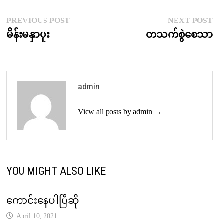
Post
Previous
N
PREVIOUS POST
NEXT POST
post:
p
မိန်းမနှာပူး
တသက်စွဲစေသာ
navigation
admin
View all posts by admin →
YOU MIGHT ALSO LIKE
ကောင်းနေပါပြီဆို
April 10, 2021