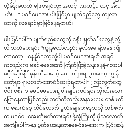
တဲ့မိန်းမယုတ် မဖြစ်ချင်ဘူ့း အဟင့် ..အဟင့်.. ဟင့် အီး..
.ဟီး…” မခင်မေအေး ပါးပြင်မှာ မျက်ရည်တွေ ကျလာ
တာကို လရောင်မှာမြင်နေရတယ်။
ပါးပြင်ပေါ်က မျက်ရည်စတွေကို ငစိုး နှုတ်ခမ်းတွေနဲ့ တို့
ထိ သုတ်ပေးရင်း “ကျွန်တော်လည်း ခုလိုအခြေအနေကြုံ
လာတော့ မနေနိူင်တော့လို့ပါ မခင်မေအေးရယ် အရင်
ကတည်းက မခင်မေအေးကို ကြိတ်ပြီးစွဲလန်းနေခဲ့ရတာပါ
မပိုင်ဆိုင်နိူင်မှန်းသိပေမယ့် ယောက်ျားရသွားတော့ ကျွန်
တော့်မှာ ရူးမတတ်အောင်ခံစားခဲ့ရတာပါ” (ကြာကွက်တွေ
ငိငိ) ငစိုးက မခင်မေအေးနဲ့ ပါးချင်းကပ်ရင်း တိုးတိုးလေး
ပြောနေတာဖြစ်သည်။လက်ကိုလည်းအနားမပေး တစ်ဖက်
က စောက်စေ့ ထိပ်လေးကို ပွတ်ချေပေးနေသလို တစ်ဖက်
က မခင်မေအေးကိုဖက်ထားရင်း နို့အုံကြီးကို မှီသလောက်
အင်္ကျီပေါ်ကနေ ပွတ်ပေးနေတာ။မခင်မေအေးက ငြင်းဆန်