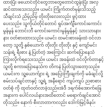
ထားပြီး ဖယောင်တိုင်တွေဘာတွေတောင်ထွန်းပြီး အလှ
ဆင်ထားသေးသည်။ ယမင်း ကြိုက်တတ်မှန်းသိသည့်
သီချင်းသံ ညိမ့်ညိမ့် တိုးတိုးလေးလည်း ဖွင့်ထား
ပေးသည်။ သူကိုယ်တိုင်တောင် ရှပ်အင်္ကျီကောင်းကောင်း
မွန်မွန် ဘောင်းဘီ ကောင်းကောင်းမွန်မွန်နှင့် သားသားနား
နား ဝတ်စားထားသည်။ ယမင်း ထမင်းစားခန်းထဲ ဝင်လာ
တော့ သူတို့ နှစ်ယောက် တိုးတိုး တိုးတိုး နှင့် ကျော်မင်း
သန်းရဲ့ ရီးစား နဲ့ ပြတ်တဲ့ အကြောင်း ဆက်ပြောနေသံ
ကြားလိုက်ရသေးသည်။ ယမင်း အခန်းထဲ ဝင်လိုက်တာနှင့်
သူတို့ စကားပြောနေသံက တိကနဲ ပြတ်သွားတော့သည်။
ယမင်းက သူ့ယောက်ျား ရဲ့ အပြောကြီးချက်ကို မခံချင်လို့
စမ်းသပ်ချင်တာနှင့် သူ့ရဲ့ အနီရောင် ကျပ်ကျပ် ညစာစား
ဝတ်စုံ ကို ထုတ်ဝတ်လာခဲ့သည်။အဲဒီ ဒရက်စ်အောက်ခြေ
အနားက ပေါင်လယ်နားအထိတောင် မရောက်ချင်အောင်
တိုသည်။ နောက် စီးလာတာကလည်း ဒေါက်မြင့်ဖိနပ်၊