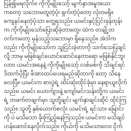
ပြန်၍မရလိုက်။ ကိုကိုမျိုးသော့် မျက်နှာအမူအယာ
ကတော့ သဘောမတူတဲ့ပုံ၊ ရှက်တဲ့ပုံတော့ လုံးဝမရှိ။
ကျေနပ်နေတဲ့ပုံသာ တွေ့ရသည်။ ယမင်းနှင့်ငြင်းခုန်တုန်း
က ကိုကိုမျိုးသော်ပြောဆိုခဲ့တာတွေ၊ ထဲက တချို့တ
ဝက်ကတော့ မှန်သည့်သဘောမှာ ရှိနေသည်။ အဲဒါက
လည်း ကိုကိုမျိုးသော်က သူငြင်းခဲ့တာကို သက်သေပြချင်
လို့ ဘာမှ မဖြစ်ချင်ယောင်ဆောင်နေတာရော မဖြစ်နိုင်ဘူး
လား၊ ယမင်းအနေနဲ့ ကိုကိုမျိုးသော့် လစ်မစ်ကို သိချင်ရင်
ဒိထက်ပိုပြီး ဖိအားထပ်ပေးရမည်ဆိုတာကို တော့ သိနေ
လေပြီ။ ယမင်းက စားပွဲရဲ့ ထိပ်ဆုံးထိုင်ခုံမှာ နေရာယူလိုက်
သည်။၊ ယမင်း ယောက်ျားနဲ့ ကျော်မင်းသန်းတို့က ယမင်း
ရဲ့ တဖက်တချက်မှာ သူတို့ချင်း မျက်နှာချင်းဆိုင် ထိုင်ကြ
သည်။ သူတို့ နှစ်ယောက်စလုံး ယမင်းရဲ့ ရင်သား မြောင်း
ကို ပဲ မသိမသာ ခိုးကြည့်နေကြသည်။ ယမင်းက မသိချင်
ဟန်ဆောင်နေလိုက်သည်။ ကိုယ်ကို မသိမသာလေး ငိုက်