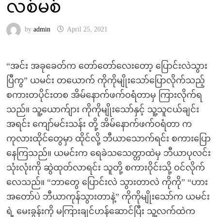
လစ်မစ်
by
admin
April 25, 2021
“အင်း အခုခေတ်က တော်တော်လေးတော့ ပြောင်းလဲသွား
ပြီကွ” ယမင်း တယောက် ကိုကိုမျိုးသော်ပြောလိုက်သည့်
စကားတပိုင်းတစ အိမ်နောက်ဖက်ဝရံတာမှ ကြားလိုက်ရ
သည်။ သူ့ယောက်ျား ကိုကိုမျိုးသော်နှင့် သူ့သူငယ်ချင်း
အရင်း ကျော်မင်းသန်း တို့ အိမ်နောက်ဖက်ဝရံတာ က
ကုလားထိုင်တွေမှာ ထိုင်လို့ ဘီယာသောက်ရင်း စကားပြော
နေကြသည်။ ယမင်းက ရေခဲသသေတ္တာထဲမှ ဘီယာပုလင်း
သုံးလုံးကို ဆွဲထုတ်လာရင်း သူတို့ စကားဝိုင်းသို့ ဝင်လိုက်
လေသည်။ “ဘာတွေ ပြောင်းလဲ သွားတာလဲ ကိုကို” “ဟား
အတော်ပဲ ဘီယာကုန်သွားတာနဲ့” ကိုကိုမျိုးသော်က ယမင်း
ရဲ့ မေးခွန်းကို မကြားချင်ဟန်ဆောင်ပြီး သူ့လက်ထဲက