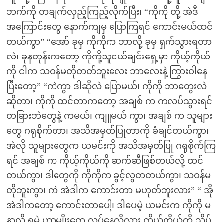
ဘက်ကို တချက်လှည့်ကြည့်လိုက်ပြီး၊ “ကိုကို တို့ အဲဒီ
အကြောင်းတွေ နောက်ကျမှ ပြောကြရင် ကောင်းမယ်ထင်
တယ်ကွာ” “အော် ခုမှ ကိုကိုက ဘာလို့ ခုမှ ရှက်သွားရတာ
လဲ၊ ခုနတုန်းကတော့ ကိုကို့သူငယ်ချင်းရှေ့မှာ ကိုယ့်ကိုယ်
ကို ငါက သဝန်မတိုတတ်ဘူးလေး ဘာလေးနဲ့ ကြွားဝါနေ
ပြီးတော့” “ကဲကွာ ဒါဆိုလဲ ပြောမယ်၊ ကိုကို ဘာတွေးလဲ
ဆိုတာ၊ ကိုကို ထင်တာကတော့ အချစ် က ကလပ်သွားရင်
တခြားဘဲတွေနဲ့ ကမယ်၊ ကျူမယ် ကွာ၊ အချစ် က သူများ
တွေ ဂရုစိုက်တာ၊ အသိအမှတ်ပြုတာကို ခံချင်တယ်ကွာ၊
အဲလို သူများတွေက ယမင်းကို အသိအမှတ်ပြု ဂရုစိုက်ကြ
ရင် အချစ် က ကိုယ့်ကိုယ်ကို ဆက်ဆီဖြစ်တယ်လို့ ထင်
တယ်ကွာ၊ ဒါတွေကို ကိုကိုက ခွင့်လွတတယ်ကွာ၊ သဝန်မ
တိုဘူးကွာ၊ ကဲ အဲဒါက ကောင်းတာ မဟုတ်ဘူးလား” “ အို
အဲဒါကတော့ ကောင်းတာပေါ့၊ ဒါပေမဲ့ ယမင်းက ကိုကို မ
နာလို ရမဲ့ ဟာမျိုးတွေ လုပ်နေလို့လား ကိုယ့်ကိုယ်ကို သိပ်