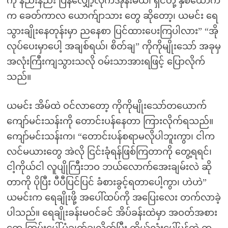
ကို နည်းနည်း ပြန်လျှော့လိုက်အုန်းမယ်၊ ရှင်တို့ နှစ်ယောက်
က ခေတ်ကာလ ယောက်ျာသား တွေ ဆိုတော့၊ ယမင်း ရေ
သွားချိုးနေတုန်းမှာ ညနေစာ ပြင်ထားပေးကြပါလား” “အို
လုပ်ပေးမှာပေါ့ အချစ်ရယ်၊ စိတ်ချ” ကိုကိုမျိုးသော် အခုမှ
အလုံးကြီးကျသွားသလို ဝမ်းသာအားရဖြင့် ပြောလိုက်
သည်။
ယမင်း အိမ်ထဲ ဝင်လာတော့ ကိုကိုမျိုးသော်တယောက်
ကျော်မင်းသန်းကို တောင်းပန်နေတာ ကြားလိုက်ရသည်။
ကျော်မင်းသန်းက၊ “တောင်းပန်စရာမလိုပါဘူးကွာ၊ ငါက
လင်မယားတွေ အဲလို ငြင်းခုံရန်ဖြစ်ကြတာကို တွေ့ရရင်၊
ငါ့ကိုယ်ငါ လူပျိုကြီးဘဝ ဘယ်လောက်အေးချမ်းလဲ ဆို
တာကို ပိုပြီး ပီပီပြင်ပြင် ခံစားခွင့်ရတာပေါ့ကွာ၊ ဟဲဟဲ”
ယမင်းက ရေချိုးဖို့ အပေါ်ထပ်ကို အပြေးလေး တက်လာခဲ့
ပါသည်။ ရေချိုးခန်းမဝင်ခင် အိပ်ခန်းထဲမှာ အဝတ်အစား