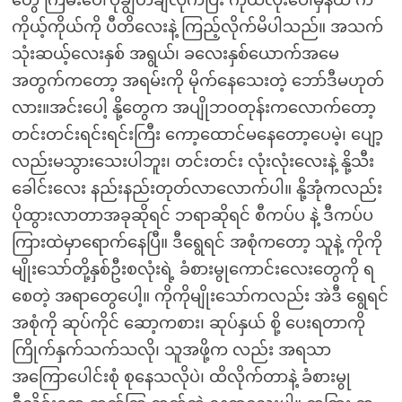
တွေ ကြမ်းပေါ်ပုံချွတ်ချလိုက်ပြီး ကိုယ်လုံးပေါ်မှန်ထဲ က
ကိုယ့်ကိုယ်ကို ပီတိလေးနဲ့ ကြည့်လိုက်မိပါသည်။ အသက်
သုံးဆယ့်လေးနှစ် အရွယ်၊ ခလေးနှစ်ယောက်အမေ
အတွက်ကတော့ အရမ်းကို မိုက်နေသေးတဲ့ ဘော်ဒီမဟုတ်
လား။အင်းပေါ့ နို့တွေက အပျိုဘဝတုန်းကလောက်တော့
တင်းတင်းရင်းရင်းကြီး ကော့ထောင်မနေတော့ပေမဲ့၊ ပျော့
လည်းမသွားသေးပါဘူး၊ တင်းတင်း လုံးလုံးလေးနဲ့ နို့သီး
ခေါင်းလေး နည်းနည်းတုတ်လာလောက်ပါ။ နို့အုံကလည်း
ပိုထွားလာတာအခုဆိုရင် ဘရာဆိုရင် စီကပ်ပ နဲ့ ဒီကပ်ပ
ကြားထဲမှာရောက်နေပြီ။ ဒီရွေရင် အစုံကတော့ သူနဲ့ ကိုကို
မျိုးသော်တို့နှစ်ဦးစလုံးရဲ့ ခံစားမွုကောင်းလေးတွေကို ရ
စေတဲ့ အရာတွေပေါ့။ ကိုကိုမျိုးသော်ကလည်း အဲဒီ ရွေရင်
အစုံကို ဆုပ်ကိုင် ဆော့ကစား၊ ဆုပ်နှယ် စို့ ပေးရတာကို
ကြိုက်နှက်သက်သလို၊ သူအဖို့က လည်း အရသာ
အကြောပေါင်းစုံ စုနေသလိုပဲ၊ ထိလိုက်တာနဲ့ ခံစားမွု