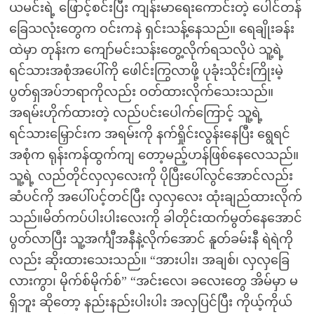
ယမင်းရဲ့ ဖြောင့်စင်းပြီး ကျန်းမာရေးကောင်းတဲ့ ပေါင်တန်
ခြေသလုံးတွေက ဝင်းကနဲ ရှင်းသန့်နေသည်။ ရေချိုးခန်း
ထဲမှာ တုန်းက ကျော်မင်းသန်းတွေ့လိုက်ရသလိုပဲ သူ့ရဲ့
ရင်သားအစုံအပေါ်ကို ဖေါင်းကြွလာဖို့ ပုခုံးသိုင်းကြိုးမဲ့
ပွတ်ရှအပ်ဘရာကိုလည်း ဝတ်ထားလိုက်သေးသည်။
အရမ်းဟိုက်ထားတဲ့ လည်ပင်းပေါက်ကြောင့် သူ့ရဲ့
ရင်သားမြှောင်းက အရမ်းကို နက်ရှိုင်းလွန်းနေပြီး ရွေရင်
အစုံက ရုန်းကန်ထွက်ကျ တော့မည့်ဟန်ဖြစ်နေလေသည်။
သူ့ရဲ့ လည်တိုင်လှလှလေးကို ပိုပြီးပေါ်လွင်အောင်လည်း
ဆံပင်ကို အပေါ်ပင့်တင်ပြီး လှလှလေး ထုံးချည်ထားလိုက်
သည်။မိတ်ကပ်ပါးပါးလေးကို ခါတိုင်းထက်မွတ်နေအောင်
ပွတ်လာပြီး သူ့အင်္ကျီအနီနဲ့လိုက်အောင် နူတ်ခမ်းနီ ရဲရဲကို
လည်း ဆိုးထားသေးသည်။ “အားပါး၊ အချစ်၊ လှလှခြေ
လားကွာ၊ မိုက်စ်မိုက်စ်” “အင်းလေ၊ ခလေးတွေ အိမ်မှာ မ
ရှိဘူး ဆိုတော့ နည်းနည်းပါးပါး အလှပြင်ပြီး ကိုယ့်ကိုယ်