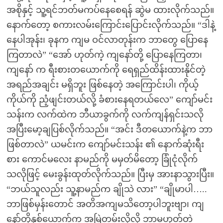
အစိုနှင့် သူ့ရင်ဘတ်မကပ်နေစေရန် ဆွဲမ ထားလိုက်သည်။
နောက်တော့ စကားလမ်းကြောင်းပြောင်းလိုက်သည်။ “ဒါနဲ့
နေပါအုန်း၊ ခုနက ကျမ ဝင်လာတုန်းက ဘာတွေ ပြောနေ
ကြတာလဲ” “အော် ဟုတ်ကဲ့ ကျနော်တို့ ပြောနေကြတာ၊
ကျနော် က ရီးစားတယောက်ကို ရေရှည်ထိန်းထားနိုင်တဲ့
အရည်အချင်း မရှိဘူး ဖြစ်နေတဲ့ အကြောင်းပါ၊ ကိုယ့်
ကိုယ်ကို ညံ့ဖျင်းတယ်လို့ ခံစားနေရတယ်လေ” ကျော်မင်း
သန်းက လက်ထဲက ဘီယာခွက်ကို လက်ကျန်ရှင်းသလို
အပြီးမော့ချပြစ်လိုက်သည်။ “အင်း ဒီတယောက်နဲ့က ဘာ
ဖြစ်တာလဲ” ယမင်းက ကျော်မင်းသန်း ၏ နောက်ဆုံးရီး
စား ကောင်မလေး နာမည်ကို မမှတ်မိတော့ ခြုံငုံလိုက်
သလိုဖြင့် မေးခွန်းထုတ်လိုက်သည်။ ပြီးမှ အားနာသွားပြီး။
“ဘယ်သူလည်း သူ့နာမည်က ချိုသဲ လား” “ချိုမာပါ…..
ဘာဖြစ်မှန်းတောင် အတိအကျမသိတော့ပါဘူးဗျာ၊ ကျ
နော်တို့နှစ်ယောက်က အမြဲတမ်းလိုလို ဘာမဟုတ်တဲ့