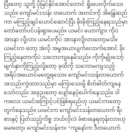
ပြီးတော့ သူတို့ ပိုမြင်နိုင်အောင်တောင် ရှိုးပေးလိုက်သေး
သည်။ ကျော်မင်းသန်း တယောက် အတင်းကို အိန္ဒြေဆည်
ကာ မကြည့်ချင်ယောင်ဆောင်ပြီး ခိုးခိုးကြည့်နေရသည်မှာ
တော်တော်ပင်ပန်းရှာပေမည်။ ယမင်း ယောက်ျား ကိုပဲ
အားနာ လို့လား ယမင်းကိုပဲ အားနာလို့လားတော့မသိ။
ယမင်းက တော့ အဲလို အမူအယာပျက်လောက်အောင် ခိုး
ကြည့်နေတာကိုပဲ သဘောကျနေမိသည်။ ကိုကိုမျိုးသော့်
မျက်နှာကိုကြည့်လို့တော့ ခုထိကို သဘောမကျသည့်
အရိပ်အယောင်မတွေ့ရသေး။ ကျော်မင်းသန်းတယောက်
အသည်းကွဲထားသည်မှာ မကြာသေးမို့ စိတ်ဓါတ်ကျနေ
သော်လည်း အခုညတော့ ပျော်နေပုံပေါက်နေသည်။ ဒါ
ကလေး ယမင်းကြောင့်ပင်ဖြစ်ရမည်ဟု ယမင်းကတော့
တွက်နေသည်။ ယမင်းက ကျော်မင်းသန်းတယောက် ရီး
စားနှင့် ပြတ်သည့်ကိစ္စ ဘယ်လိုလဲ ခံစားနေရတုန်းလားဟု
မေးတော့၊ ကျော်မင်းသန်းက၊ “ကျနော်က ဒီတယောက်