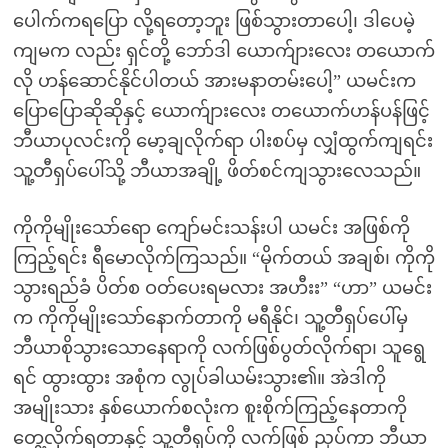
ပေါက်ကရပြော လို့ရတော့ဘူး ဖြစ်သွားတာပေါ့၊ ဒါပေမဲ့
ကျမက လည်း ရှင်တို့ ဘော်ဒါ ယောက်ျားလေး တယောက်
လို ဟန်ဆောင်နိုင်ပါတယ် အားမနာတမ်းပေါ့” ယမင်းက
ပြောပြောဆိုဆိုနှင့် ယောက်ျားလေး တယောက်ဟန်ပန်ဖြင့်
ဘီယာပုလင်းကို မော့ချလိုက်ရာ ပါးစပ်မှ လျှံထွက်ကျရင်း
သူ့တီရှပ်ပေါ်သို့ ဘီယာအချို့ ဖိတ်စင်ကျသွားလေသည်။
ကိုကိုမျိုးသော်ရော ကျော်မင်းသန်းပါ ယမင်း အဖြစ်ကို
ကြည့်ရင်း ရီမောလိုက်ကြသည်။ “မိုက်တယ် အချစ်၊ ကိုကို
သွားရည်ခံ ပိတ်စ ဝတ်ပေးရမလား အဟီးး” “ဟာ” ယမင်း
က ကိုကိုမျိုးသော်နောက်တာကို မရီနိုင်၊ သူ့တီရှပ်ပေါ်မှ
ဘီယာစိုသွားသောနေရာကို လက်ဖြစ်ပွတ်လိုက်ရာ၊ သူရွေ
ရင် ထွားထွား အစုံက လွုပ်ခါယမ်းသွား၏။ အဲဒါကို
အမျိုးသား နှစ်ယောက်စလုံးက စူးစိုက်ကြည့်နေတာကို
တွေ့လိုက်ရတာနှင့် သူ့တီရှပ်ကို လက်ဖြစ် ညှပ်ကာ ဘီယာ