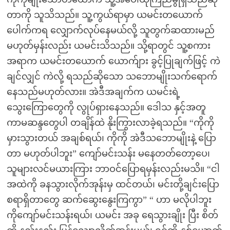
တာကို သူသိသည်။ သူ့ကွယ်ရာမှာ ယမင်းတယောက်
ပေါက်ကရ လျှောက်လုပ်နေမယ်လို့ သူတွက်ဆထားမည်
မဟုတ်မှန်းလည်း ယမင်းသိသည်။ သို့ရာတွင် သူ့စကား
အရာက ယမင်းတယောက် ယောက်ျား ခွင့်ပြုချက်ဖြင့် ကဲ
ချင်လျှင် ကဲလို့ ရသည်ဆိုသော သဘောမျိုးသက်ရောက်
နေသည်မဟုတ်လား။ အဲဒီအချက်က ယမင်းရဲ့
သွေးကြောတွေကို လွုပ်ရှားနေသည်။ ဒေါသ နှင့်အတူ
ကာမဆန္ဒတွေပါ တချိန်ထဲ နိုးကြွားလာခဲ့ရသည်။ “ကိုကို
မှားသွားတယ် အချစ်ရယ်၊ ကိုကို အဲဒီသဘောမျိုးနဲ့ ပြော
တာ မဟုတ်ပါဘူး” ကျော်မင်းသန်း မနေတတ်တော့ပေ၊
သူများလင်မယားကြား ဘာဝင်ပြောရမှန်းလည်းမသိ။ “ငါ
အထဲကို ခနသွားလိုက်အုန်းမှ ထင်တယ်၊ မင်းတို့ချင်းပြော
စရာရှိတာတွေ ဆက်ဆွေးနွေးကြကွာ” “ ဟာ မလိုပါဘူး
ကိုကျော်မင်းသန်းရယ်၊ ယမင်း အခု ရေသွားချိုး ပြီး စိတ်