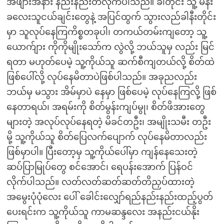
အဖျားအနား နည်းနည်းတိလိုက်ပါသည်။ ခါတိုင်း သူ့ မိန်း
ခလေးသူငယ်ချင်းတွေနဲ့ အပြင်ထွက် သွားလည်ခါနီးတိုင်း
မှာ သူလုပ်နေကြကိစ္စတခုပါ၊ တကယ်တမ်းကျတော့ သူ့
ယောက်ျား ကိုကိုမျိုးသော်က လွဲလို့ ဘယ်သူမှ လည်း မြင်
ရတာ မဟုတ်ပေမဲ့ သူ့ကိုယ်သူ ဆက်စီကျတယ်လို့ စိတ်ထဲ
ဖြစ်ပေါ်လို့ လုပ်နေမိတာပဲဖြစ်ပါသည်။ အခုညလည်း
ဘယ်မှ မသွား အိမ်မှာပဲ နေမှာ ဖြစ်ပေမဲ့ လုပ်နေကြလို့ ဖြစ်
နေတာရယ်၊ အရမ်းကို စိတ်မွန်းကျပ်မွု၊ စိတ်ဖိအားတွေ
များတဲ့ အလုပ်လုပ်နေရတဲ့ မိခင်တဦး၊ အမျိုးသမီး တဦး
မို့ သူ့ကိုယ်သူ စိတ်ပြေလက်ပျောက် လုပ်နေမိတာလည်း
ဖြစ်မှာပါ။ ပြီးတော့မှ သူ့ကိုယ်ပေါ်မှာ ကျန်နေသေးတဲ့
ဆပ်ပြာမြုပ်တွေ စင်အောင်၊ ရေပန်းအောက် ပြန်ဝင်
လိုက်ပါသည်။ လတ်လတ်ဆတ်ဆတ်တိညှပ်ထားတဲ့
အမွေးပုံပုံလေး ပေါ် ခေါင်းလျှော်ရည်နည်းနည်းထည့်ပွတ်
ပေးရင်းက သူ့ကိုယ်သူ ကာမဆန္ဒလေး အနည်းငယ်နိုး