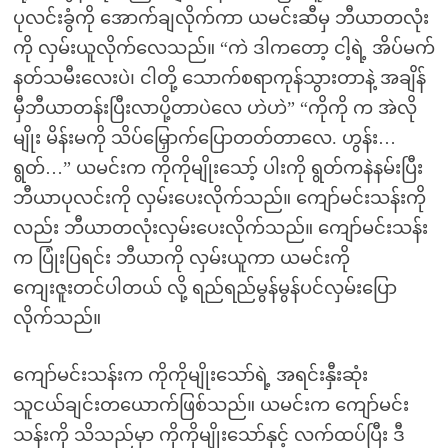
ပုလင်းခွံကို အောက်ချလိုက်ကာ ယမင်းဆီမှ ဘီယာတလုံး
ကို လှမ်းယူလိုက်လေသည်။ “ကဲ ဒါကတော့ ငါ့ရဲ့ အိပ်မက်
နတ်သမီးလေးပဲ၊ ငါတို့ သောက်စရာကုန်သွားတာနဲ့ အချိန်
မှီဘီယာတန်းပြီးလာပို့တာပဲလေ ဟဲဟဲ” “ကိုကို က အဲလို
မျိုး မိန်းမကို သိပ်မြှောက်ပြောတတ်တာလေ. ဟွန်း…
ရွတ်…” ယမင်းက ကိုကိုမျိုးသော့် ပါးကို ရွတ်ကနဲနမ်းပြီး
ဘီယာပုလင်းကို လှမ်းပေးလိုက်သည်။ ကျော်မင်းသန်းကို
လည်း ဘီယာတလုံးလှမ်းပေးလိုက်သည်။ ကျော်မင်းသန်း
က ပြုံးပြရင်း ဘီယာကို လှမ်းယူကာ ယမင်းကို
ကျေးဇူးတင်ပါတယ် လို့ ရည်ရည်မွန်မွန်ပင်လှမ်းပြော
လိုက်သည်။
ကျော်မင်းသန်းက ကိုကိုမျိုးသော်ရဲ့ အရင်းနှီးဆုံး
သူငယ်ချင်းတယောက်ဖြစ်သည်။ ယမင်းက ကျော်မင်း
သန်းကို သိသည်မှာ ကိုကိုမျိုးသော်နှင့် လက်ထပ်ပြီး ဒီ