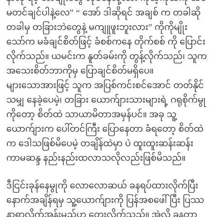
မတင်ချင်ပါနဲ့လေ” “ အော် ဒါဆိုရင် အချစ် က တခါဆို
တခါမှ တခြားဘဲတွေနဲ့ မကျူဖူးဘူးလား” ကိုကိုမျိုး
သော်က မခံချင်စိတ်ဖြင့် ခံစစ်ကနေ တိုက်စစ် ကို ပြောင်း
လိုက်သည်။ ယမင်းက နူတ်ခမ်းကို တွန့်လိုက်သည်၊ သူက
အသေးစိတ်ဘာကိုမှ ပြောချင်စိတ်မရှိပေ။
များသောအားဖြင့် သူက အပြစ်ကင်းစင်အောင် တတ်နိုင်
သမျှ နေခဲ့ပေမဲ့၊ တခြား ယောက်ျားသားများရဲ့ ဂရုစိုက်မွု
ကိုတော့ စိတ်ထဲ သာယာမိတာအမှန်ပင်။ အခု သူ့
ယောက်ျားက ပေါ်တင်ကြီး ပြောနေတာ ခံရတော့ စိတ်ထဲ
က ဒေါသဖြစ်မိပေမဲ့ တချိန်ထဲမှာ ပဲ ထူးထူးဆန်းဆန်း
ကာမဆန္ဒ နည်းနည်းထလာသလိုလည်းဖြစ်မိသည်။
ဒီငြင်းခုန်နေမွုကို လောလောဆယ် ခနရပ်ထားလိုက်ပြီး
နောက်အချိန်ရမှ သူ့ယောက်ျားကို ပြန်အစဖေါ်ပြီး ပြဿ
နာရှာလိုက်အုန်းမည်ဟု တွေးလိုက်သည်။ အဲလို ခနတာ