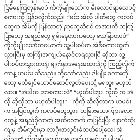
ငြိမ်နေကြတုန်းမှာပဲ ကိုကိုမျိုးသော်က မီးလောင်ရာလေပင့်
စကားကို ပြန်စလိုက်သည်။ “မင်း အဲလို ပါတီတွေ ကလပ်
တွေက အိမ်ကို ပြန်လာတဲ့ ညတွေဆိုရင် တအားကို ထကြွ
ပြီးတော့ အရည်တွေ ရွမ်းနေတာကတော့ သေခြာတာပဲ”
ကိုကိုမျိုးသော်တယောက် သူ့ပါးစပ်က အဲဒီစကားထွက်
သွားပြီးမှ အကြီးအကျယ်နောင်တရသွားပြီ ဆိုတာ သူ့
ပါးစပ်ဟသွားတာနဲ့၊ မျက်နှာအနေအထားနဲ့ကို ကြည့်လိုက်
တာနဲ့ ယမင်း သိသည်။ သို့သော်လည်း ဒါမျိုး စကားကို
တော့ မသိချင်ယောင်ဆောင်လွတ်ပေးလို့ မရဘူး မဟုတ်
လား။ “အဲဒါက ဘာစကားလဲ” “ဟုတ်ပါဘူး၊ ကိုကို က အဲ
လို ဆိုလိုတာ မဟုတ်ပါဘူး” “ ကိုကို ဆိုလိုတာက ယမင်း
က အပြင်ထွက် ကလပ်တွေသွား၊ တခြားယောက်ျားလေး
တွေနဲ့ အရည်စိုလာတဲ့ အထိလောက် ကမြင်းပြီး နောက်ဆုံး
ကျမှ အိမ်ကွင်းမှာ လာဂိုးအသွင်းခံတယ်ပေါ့လေ၊ အဲ
လိုလား” ကိုကိုမျိုးသော်တယောက် ယမင်းကို ပါးစပ်