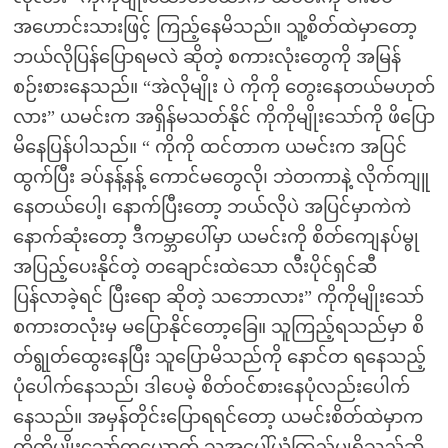
အဟောင်းသားဖြင့် ကြည့်နေမိသည်။ သူ့စိတ်ထဲမှာတော့
ဘယ်လိုပြန်ပြောရမလဲ ဆိုတဲ့ စကားလုံးတွေကို အမြန်
စဉ်းစားနေသည်။ “အဲလိုမျိုး ပဲ ကိုကို တွေးနေတယ်မဟုတ်
လား” ယမင်းက အရှိန်မသတ်နိုင် ကိုကိုမျိုးသော်ကို ဖိပြော
မိနေပြန်ပါသည်။ “ ကိုကို ထင်တာက ယမင်းက အပြင်
ထွက်ပြီး ခပ်နန့်နန့် ကောင်မတွေလို၊ ဘဲတကာနဲ့ လိုက်ကျူ
နေတယ်ပေါ့၊ နောက်ပြီးတော့ ဘယ်လိုပဲ အပြင်မှာကဲကဲ
နောက်ဆုံးတော့ ဒီကမ္ဘာပေါ်မှာ ယမင်းကို စိတ်ကျေနပ်မွု
အပြည့်ပေးနိုင်တဲ့ တချောင်းထဲသော လီးပိုင်ရှင်ဆီ
ပြန်လာခဲ့ရင် ပြီးရော ဆိုတဲ့ သဘောလား” ကိုကိုမျိုးသော်
စကားတလုံးမှ မပြောနိုင်တော့ခြေ။ သူကြည့်ရသည်မှာ စိ
တ်ရွုတ်ထွေးနေပြီး သူပြောမိသည်ကို နောင်တ ရနေသည့်
ပုံပေါက်နေသည်၊ ဒါပေမဲ့ စိတ်ဝင်စားနေပုံလည်းပေါက်
နေသည်။ အမှန်တိုင်းပြောရရင်တော့ ယမင်းစိတ်ထဲမှာက
ကိုကိုမျိုးသော်တယောက် သူ့အပေါ်ယုံကြည်မွုရှိသည်ဆို