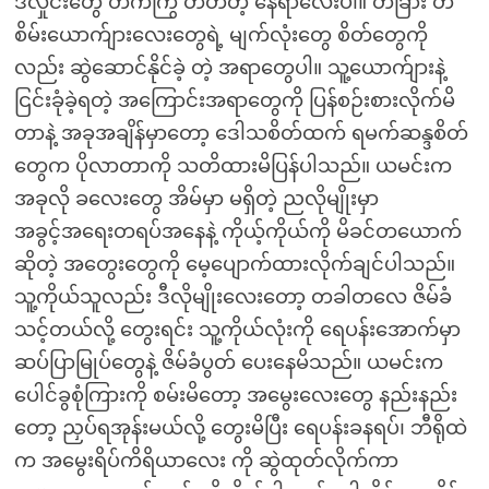
ဒီလှိုင်းတွေ တက်ကြွ တတ်တဲ့ နေရာလေးပါ။ တခြား တ
စိမ်းယောက်ျားလေးတွေရဲ့ မျက်လုံးတွေ စိတ်တွေကို
လည်း ဆွဲဆောင်နိုင်ခဲ့ တဲ့ အရာတွေပါ။ သူ့ယောက်ျားနဲ့
ငြင်းခုံခဲ့ရတဲ့ အကြောင်းအရာတွေကို ပြန်စဉ်းစားလိုက်မိ
တာနဲ့ အခုအချိန်မှာတော့ ဒေါသစိတ်ထက် ရမက်ဆန္ဒစိတ်
တွေက ပိုလာတာကို သတိထားမိပြန်ပါသည်။ ယမင်းက
အခုလို ခလေးတွေ အိမ်မှာ မရှိတဲ့ ညလိုမျိုးမှာ
အခွင့်အရေးတရပ်အနေနဲ့ ကိုယ့်ကိုယ်ကို မိခင်တယောက်
ဆိုတဲ့ အတွေးတွေကို မေ့ပျောက်ထားလိုက်ချင်ပါသည်။
သူ့ကိုယ်သူလည်း ဒီလိုမျိုးလေးတော့ တခါတလေ ဇိမ်ခံ
သင့်တယ်လို့ တွေးရင်း သူ့ကိုယ်လုံးကို ရေပန်းအောက်မှာ
ဆပ်ပြာမြုပ်တွေနဲ့ ဇိမ်ခံပွတ် ပေးနေမိသည်။ ယမင်းက
ပေါင်ခွစုံကြားကို စမ်းမိတော့ အမွေးလေးတွေ နည်းနည်း
တော့ ညှပ်ရအုန်းမယ်လို့ တွေးမိပြီး ရေပန်းခနရပ်၊ ဘီရိုထဲ
က အမွေးရိပ်ကိရိယာလေး ကို ဆွဲထုတ်လိုက်ကာ