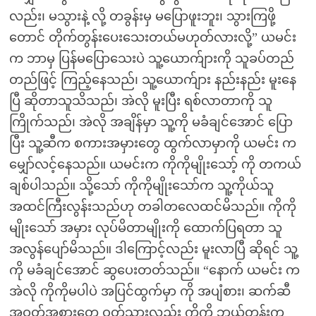
လည်း၊ မသွားနဲ့ လို့ တခွန်းမှ မပြောဖူးဘူး၊ သွားကြဖို့
တောင် တိုက်တွန်းပေးသေးတယ်မဟုတ်လားလို့” ယမင်း
က ဘာမှ ပြန်မပြောသေးပဲ သူ့ယောက်ျားကို သူခပ်တည်
တည်ဖြင့် ကြည့်နေသည်၊ သူ့ယောက်ျား နည်းနည်း မူးနေ
ပြီ ဆိုတာသူသိသည်၊ အဲလို မူးပြီး ရစ်လာတာကို သူ
ကြိုက်သည်၊ အဲလို အချိန်မှာ သူ့ကို မခံချင်အောင် ပြော
ပြီး သူ့ဆီက စကားအမှားတွေ ထွက်လာမှာကို ယမင်း က
မျှော်လင့်နေသည်။ ယမင်းက ကိုကိုမျိုးသော့် ကို တကယ်
ချစ်ပါသည်။ သို့သော် ကိုကိုမျိုးသော်က သူ့ကိုယ်သူ
အထင်ကြီးလွန်းသည်ဟု တခါတလေထင်မိသည်။ ကိုကို
မျိုးသော် အမှား လုပ်မိတာမျိုးကို ထောက်ပြရတာ သူ
အလွန်ပျော်မိသည်။ ဒါကြောင့်လည်း မူးလာပြီ ဆိုရင် သူ့
ကို မခံချင်အောင် ဆွပေးတတ်သည်။ “နောက် ယမင်း က
အဲလို ကိုကိုမပါပဲ အပြင်ထွက်မှာ ကို အပျံစား၊ ဆက်ဆီ
အဝတ်အစားတွေ ဝတ်သွားလည်း ကိုကို ဘယ်တုန်းက