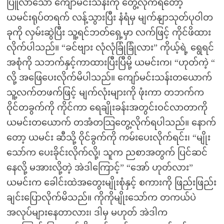
ပြူလာသော ကျော်မင်းသန်းကို တွေ့လိုက်ရတော့
ယမင်းရုပ်တရက် လန့်သွားပြီး နံရံမှ မျက်နျာသုတ်ပုဝါတ
ခုကို လှမ်းဆွဲပြီး သူ့ရင်ဘတ်ရှေ့မှာ လက်ဖြင့် ကိုင်ဖိထား
လိုက်ပါသည်။ “ခင်ဗျား လုံလုံခြုံခြုံလား” ကိုယ့်ရဲ့ ရွေရင်
အစုံကို သဘက်နှင့်ကာထားပြီးပြီမို့ ယမင်းက၊ “ဟုတ်ကဲ့ “
လို့ အဖြေပေးလိုက်မိပါသည်။ ကျော်မင်းသန်းတယောက်
သူ့လက်တဖက်ဖြင့် မျက်လုံးများကို ဖုံးကာ တဘက်က
ဝိုင်တခွက်ကို ကိုင်ကာ ရေချိုးခန်းအတွင်းဝင်လာတာကို
ယမင်းတယောက် တအံတသြတွေ့လိုက်ရပါသည်။ နောက်
တော့ ယမင်း ဆီသို့ ဝိုင်ခွက်ကို ကမ်းပေးလိုက်ရင်း၊ “မျိုး
သော်က ပေးခိုင်းလိုက်လို့၊ သူက ညစာအတွက် ပြင်ဆင်
နေလို့ မအားလို့တဲ့ အဲဒါကြောင့်” “အော် ဟုတ်လား”
ယမင်းက ခေါင်းထဲအတွေးမျိုးစုံနှင့် စကားကို ဖြည်းဖြည်း
ချင်းပြောလိုက်မိသည်။ ကိုကိုမျိုးသော်က တကယ်ပဲ
အလုပ်များနေတာလား၊ ဒါမှ မဟုတ် အဲဒါက