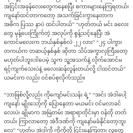
အငြင်းအခုန်လေးတွေကနေစပြီး စကားများနေကြရတယ်၊
ကျနော်ထင်တာကတော့ အသက်ခြင်းကွာနေတာက
အဓိက ပြဿ နာပဲ ထင်ပါတယ်” “ဟုတ်တယ် မင်း ခလေး
တွေ မုန့်ပေးကြိုက်တဲ့ အလုပ်ကို စွန့်သင့်နေပြီ၊ အဲ
ကောင်မလေးက ဘယ်နှစ်နှစ်လဲ ၂၂ လား” “၂၄ ပါကွာ၊
တကယ်က တဆယ့်နှစ်နှစ် ဆိုတာ သိပ်အကွာလှကြီးတော့
မဟုတ်ပါဘူး၊ဒါပေမဲ့ သူက သူ့အသက်နဲ့ လိုက်အောင်မ
ရင့်ကျက်သေးပဲနဲ့ ခလေးဆန်လွန်းတယ်လို့ ငါထင်တယ်”
ယမင်းက လည်း ဝင်စပ်စုလိုက်သည်။
“ဘာဖြစ်လို့လည်း ကိုကျော်မင်းသန်း ရဲ့” “အင်း အဲဒါပေါ့
ကျနော် မျိုးသော့်ကို ပြောနေတာ မယမင်း ဝင်မလာခင်
လေးပဲ၊ ချိုမာက အမြဲတမ်း အရာရာတိုင်းမှာ ဝန်တို တတ်
တယ်၊ ကြာလာတော့ အဲဒီဒဏ်ကို ကျနော်မခံနိုင်တော့ဘူး
လေ” “ဟုတ်ပ အဲဒါကို ကိုကိုတို့ ငြင်းနေကြတာ၊ လူတွေ