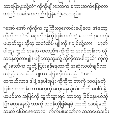
ဘာပြောဖူးလို့လဲ” ကိုကိုမျိုးသော်က စကားဆက်ပြောလာ
သဖြင့် ယမင်းကလည်း ပြန်ငေါ့လေသည်။
“အော် အော် ကိုကိုက လူကြီးလူကောင်းပေါ့လေ၊ အဲတော့
ကိုကိုက အဲလို မနာလိုဝန်တို ဖြစ်တတ်တဲ့ ယောက်ျား ငတုံး
မဟုတ်ဘူး ဆိုတဲ့ ဆုတံဆိပ် မျိုးကို ရချင်လို့လား” “ဟုတ်
ပါဘူး ကွယ် အချစ် ကလည်း၊ ကိုကိုက အရင်တုန်းက လို
သဝန်တိုတာမျိုး မရှိတော့ဘူးလို့ ဆိုလိုတာပါကွယ်” ကိုကို
မျိုးသော်က သူတို့ ငြင်းခုန်နေတာကို အဆုံးသတ်ချင်လာ
သဖြင့် လေသံကို ချကာ ပြောလိုက်သည်။ “ အော်
တကယ်လား၊ ဒါနဲ့ နေပါအုန်း ကိုကိုက ဘာကို သဝန်မတို
ဖြစ်ရတာတုန်း၊ ဘာတွေကို တွေးနေလို့လဲ၊ ကိုကို မပါပဲ နဲ့
ယမင်းက အပြင်ကို ထွက်သွားရင် ဘာတွေ ဖြစ်နေမယ်ဆို
ပြီး တွေးနေလို့ ဘာကို သဝန်တိုဖြစ်ရမဲ့ ဟာကို သဝန်မတို
ဘူးလို့ ပြောနေရတာလဲ” ကိုကိုမျိုးသော်က သူ့သူငယ်ချင်း