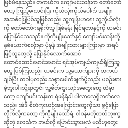
ဖြစ်မိနေသည်။ တကယ်က ကျော်မင်းသန်းက တော်တော်
တော့ ကြည့်ကောင်းပြီး ကိုယ်လုံးကိုယ်ပေါက် အချိုး
အဆစ်ပြေပြစ်သူဖြစ်သည်။ သူ့ကျန်းမာရေး သူ့ကိုယ်လုံး
ကို တော်တော်ဂရုစိုက်သူ ဖြစ်မှန်း မြင်ရတာနှင့်ကို ယမင်း
ပြောနိုင်လေသည်။ ကိုကိုမျိုးသော်နှင့် ကျော်မင်းသန်းတို့
နှစ်ယောက်စလုံးမှာ ပုံမှန် အမျိုးသားများကြားမှာ အရပ်
မြင့်သူတွေလို့ ပြောနိုင်လောက်အောင်
ထောင်ထောင်မောင်းမောင်း ရင်အုပ်ကျယ်ကျယ်ရှိကြသူ
တွေ ဖြစ်ကြသည်။ ယမင်းက သူ့ယောက်ျားကို တကယ်
ချစ်ပြီး တခါမှလည်း သစွာဖေါက်ဖျက်ဖို့လည်း မစဉ်းစား
ခဲ့ဘူးပါ။သို့ရာတွင်၊ သူ့စိတ်ကူးယဉ်အတွေးတွေ ထဲမှာ
တော့ ကျော်မင်းသန်းက ရံဖန်ရံခါ ပါလာလေ့ရှိတတ်လေ
သည်။ အဲဒီ စိတ်ကူးယဉ်အကြောင်းတွေကိုသာ ဖွင့်ပြော
လိုက်လို့ကတော့ ကိုကိုမျိုးသော်ရဲ့ ငါဝန်မတိုတတ်ဘူးကွ
ဆိုတဲ့ လေသံက ဘယ်လို ပြောင်းသွားမလဲ မသိဟုတွေး