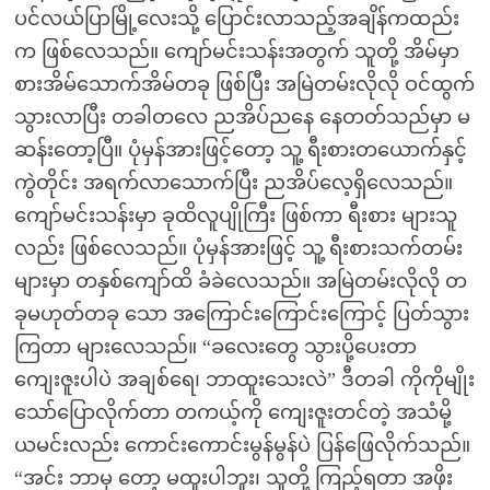
ပင်လယ်ပြာမြို့လေးသို့ ပြောင်းလာသည့်အချိန်ကထည်း
က ဖြစ်လေသည်။ ကျော်မင်းသန်းအတွက် သူတို့ အိမ်မှာ
စားအိမ်သောက်အိမ်တခု ဖြစ်ပြီး အမြဲတမ်းလိုလို ဝင်ထွက်
သွားလာပြီး တခါတလေ ညအိပ်ညနေ နေတတ်သည်မှာ မ
ဆန်းတော့ပြီ။ ပုံမှန်အားဖြင့်တော့ သူ့ ရီးစားတယောက်နှင့်
ကွဲတိုင်း အရက်လာသောက်ပြီး ညအိပ်လေ့ရှိလေသည်။
ကျော်မင်းသန်းမှာ ခုထိလူပျိုကြီး ဖြစ်ကာ ရီးစား များသူ
လည်း ဖြစ်လေသည်။ ပုံမှန်အားဖြင့် သူ့ ရီးစားသက်တမ်း
များမှာ တနှစ်ကျော်ထိ ခံခဲလေသည်။ အမြဲတမ်းလိုလို တ
ခုမဟုတ်တခု သော အကြောင်းကြောင်းကြောင့် ပြတ်သွား
ကြတာ များလေသည်။ “ခလေးတွေ သွားပို့ပေးတာ
ကျေးဇူးပါပဲ အချစ်ရေ၊ ဘာထူးသေးလဲ” ဒီတခါ ကိုကိုမျိုး
သော်ပြောလိုက်တာ တကယ့်ကို ကျေးဇူးတင်တဲ့ အသံမို့
ယမင်းလည်း ကောင်းကောင်းမွန်မွန်ပဲ ပြန်ဖြေလိုက်သည်။
“အင်း ဘာမှ တော့ မထူးပါဘူး၊ သူတို့ ကြည့်ရတာ အဖိုး