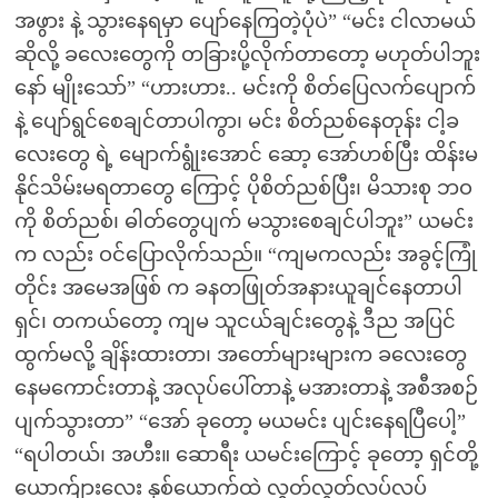
အဖွား နဲ့ သွားနေရမှာ ပျော်နေကြတဲ့ပုံပဲ” “မင်း ငါလာမယ်
ဆိုလို့ ခလေးတွေကို တခြားပို့လိုက်တာတော့ မဟုတ်ပါဘူး
နော် မျိုးသော်” “ဟားဟား.. မင်းကို စိတ်ပြေလက်ပျောက်
နဲ့ ပျော်ရွင်စေချင်တာပါကွာ၊ မင်း စိတ်ညစ်နေတုန်း ငါ့ခ
လေးတွေ ရဲ့ မျောက်ရွုံးအောင် ဆော့ အော်ဟစ်ပြီး ထိန်းမ
နိုင်သိမ်းမရတာတွေ ကြောင့် ပိုစိတ်ညစ်ပြီး၊ မိသားစု ဘဝ
ကို စိတ်ညစ်၊ ဓါတ်တွေပျက် မသွားစေချင်ပါဘူး” ယမင်း
က လည်း ဝင်ပြောလိုက်သည်။ “ကျမကလည်း အခွင့်ကြုံ
တိုင်း အမေအဖြစ် က ခနတဖြုတ်အနားယူချင်နေတာပါ
ရှင်၊ တကယ်တော့ ကျမ သူငယ်ချင်းတွေနဲ့ ဒီည အပြင်
ထွက်မလို့ ချိန်းထားတာ၊ အတော်များများက ခလေးတွေ
နေမကောင်းတာနဲ့ အလုပ်ပေါ်တာနဲ့ မအားတာနဲ့ အစီအစဉ်
ပျက်သွားတာ” “အော် ခုတော့ မယမင်း ပျင်းနေရပြီပေါ့”
“ရပါတယ်၊ အဟီး။ ဆောရီး ယမင်းကြောင့် ခုတော့ ရှင်တို့
ယောက်ျားလေး နှစ်ယောက်ထဲ လွတ်လွတ်လပ်လပ်