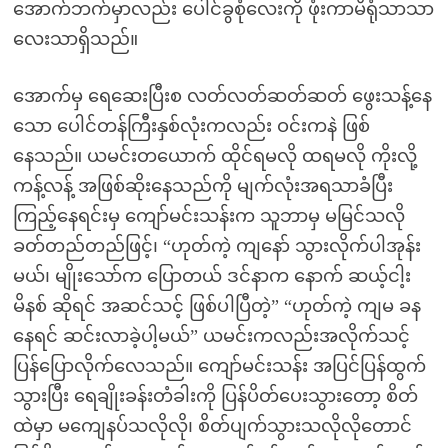
အောက်ဘက်မှာလည်း ပေါင်ခွစုံလေးကို ဖုံးကာမိရုံသာသာ
လေးသာရှိသည်။
အောက်မှ ရေဆေးပြီးစ လတ်လတ်ဆတ်ဆတ် ဖွေးသန့်နေ
သော ပေါင်တန်ကြီးနှစ်လုံးကလည်း ဝင်းကနဲ ဖြစ်
နေသည်။ ယမင်းတယောက် ထိုင်ရမလို ထရမလို ကိုးလို့
ကန့်လန့် အဖြစ်ဆိုးနေသည်ကို မျက်လုံးအရသာခံပြီး
ကြည့်နေရင်းမှ ကျော်မင်းသန်းက သူဘာမှ မမြင်သလို
ခတ်တည်တည်ဖြင့်၊ “ဟုတ်ကဲ့ ကျနော် သွားလိုက်ပါအုန်း
မယ်၊ မျိုးသော်က ပြောတယ် ဒင်နာက နောက် ဆယ့်ငါ့း
မိနစ် ဆိုရင် အဆင်သင့် ဖြစ်ပါပြီတဲ့” “ဟုတ်ကဲ့ ကျမ ခန
နေရင် ဆင်းလာခဲ့ပါ့မယ်” ယမင်းကလည်းအလိုက်သင့်
ပြန်ပြောလိုက်လေသည်။ ကျော်မင်းသန်း အပြင်ပြန်ထွက်
သွားပြီး ရေချိုးခန်းတံခါးကို ပြန်ပိတ်ပေးသွားတော့ စိတ်
ထဲမှာ မကျေနပ်သလိုလို၊ စိတ်ပျက်သွားသလိုလိုတောင်