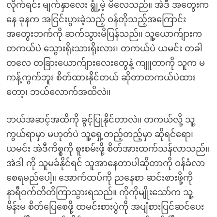
လိုက်ရင်း မျက်နှာလေး ရွုံ့မဲ့ မိလေသည်။ အဲဒီ အတွေးက
နေ ခုနက အငြင်းပွားခဲ့သည့် ဝန်တိုသည့်အကြောင်း
အတွေးဘက်ကို ဆက်သွားမိပြန်သည်။ သူ့ယောက်ျားက
တကယ်ပဲ သွေားရိုးသားရိုးလား၊ တကယ်ပဲ ယမင်း တခါ
တလေ တခြားယောက်ျားလေးတွေနဲ့ ကျူတာကို သူက မ
ကန့်ကွက်ဘူး စိတ်ထားနိုင်တယ် ဆိုတာတကယ်ပဲထား
တော့၊ ဘယ်လောက်အထိလဲ။
ဘယ်အဆင့်အထိကို ခွင့်ပြုနိုင်တာလဲ။ တကယ်လို့ သူ့
ကွယ်ရာမှာ မဟုတ်ပဲ သူ့ရှေ့တည့်တည့်မှာ ဆိုရင်ရော၊
ယမင်း အဲဒီကိစ္စကို စူးစမ်းဖို့ စိတ်အားထက်သန်လာသည်။
အဲဒါ ကို သူမခံနိုင်ရင် သူအာနေတာပါဆိုတာကို ဝန်ခံလာ
စေရမည်ပေါ့။ အောက်ထပ်ကို ညနေစာ ဆင်းစားဖို့ကို
နာရီဝက်တိတိကြာသွားရသည်။ ကိုကိုမျိုးသော်က သူ့
မိန်းမ စိတ်ပြေစေဖို့ ထမင်းစားပွဲကို အပျံစားပြင်ဆင်ပေး