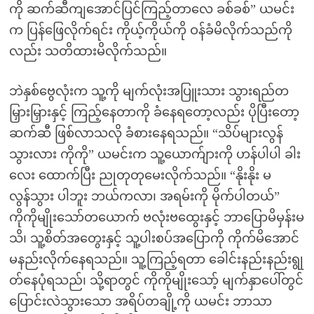
ကို ဆက်ဆီကျအောင်ပြင်ကြည့်တာလေ ခစ်ခစ်” ယမင်း
က ပြန်ဖြေလိုက်ရင်း ကိုယ့်ကိုယ်ကို ဝန်ခံမိလိုက်သည်ကို
လည်း သတိထားမိလိုက်သည်။
ဘဲနှစ်ဗွေလုံးက သူ့ကို မျက်လုံးအပြူးသား သွားရည်တ
မြှားမြှားနှင့် ကြည့်နေတာကို ခံနေရတော့လည်း ပိုပြီးတော့
ဆက်ဆီ ဖြစ်လာသလို ခံစားနေရသည်။ “သိပ်များလွန်
သွားလား ကိုကို” ယမင်းက သူ့ယောက်ျားကို ဟန်ပါပါ ခါး
လေး ထောက်ပြီး ညုတုတုမေးလိုက်သည်။ “နိုးနိုး မ
လွန်သွား ပါဘူး ဘယ်ကလာ၊ အရမ်းကို မိုက်ပါတယ်”
ကိုကိုမျိုးသော်တယောက် ဗလုံးဗထွေးနှင့် ဘာပြောမိမှန်းမ
သိ၊ သူ့စိတ်အတွေးနှင့် သူ့ပါးစပ်အပြောကို ကိုက်မိအောင်
မနည်းလိုက်နေရသည်။ သူ့ကြည့်ရတာ ခေါင်းနည်းနည်းရွု
တ်နေပုံရသည်၊ သို့ရာတွင် ကိုကိုမျိုးသော့် မျက်နှာပေါ်တွင်
ပြောင်းလဲသွားသော အရိပ်တချို့ကို ယမင်း ဘာသာ