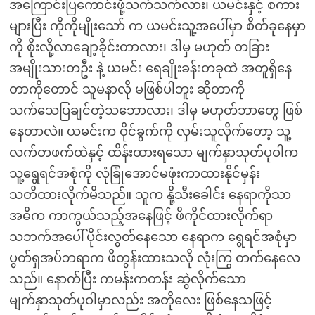
အကြောင်းပြကောင်းဖို့သက်သက်လား၊ ယမင်းနှင့် စကား
များပြီး ကိုကိုမျိုးသော် က ယမင်းသူ့အပေါ်မှာ စိတ်ခုနေမှာ
ကို စိုးလို့လာချော့ခိုင်းတာလား၊ ဒါမှ မဟုတ် တခြား
အမျိုးသားတဦး နဲ့ ယမင်း ရေချိုးခန်းတခုထဲ အတူရှိနေ
တာကိုတောင် သူမနာလို မဖြစ်ပါဘူး ဆိုတာကို
သက်သေပြချင်တဲ့သဘောလား၊ ဒါမှ မဟုတ်ဘာတွေ ဖြစ်
နေတာလဲ။ ယမင်းက ဝိုင်ခွက်ကို လှမ်းသူလိုက်တော့ သူ့
လက်တဖက်ထဲနှင့် ထိန်းထားရသော မျက်နှာသုတ်ပုဝါက
သူ့ရွေရင်အစုံကို လုံခြုံအောင်မဖုံးကာထားနိုင်မှန်း
သတိထားလိုက်မိသည်။ သူက နို့သီးခေါင်း နေရာကိုသာ
အဓိက ကာကွယ်သည့်အနေဖြင့် ဖိကိုင်ထားလိုက်ရာ
သဘက်အပေါ်ပိုင်းလွတ်နေသော နေရာက ရွေရင်အစုံမှာ
ပွတ်ရှအပ်ဘရာက ဖိတွန်းထားသလို လုံးကြွ တက်နေလေ
သည်။ နောက်ပြီး ကမန်းကတန်း ဆွဲလိုက်သော
မျက်နှာသုတ်ပုဝါမှာလည်း အတိုလေး ဖြစ်နေသဖြင့်