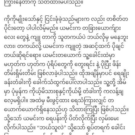
ကြွားနေတာကို သတိထားမိပါသည်။
ကိုကိုမျိုးသော်နှင့် ငြင်းခုံခဲ့သည်များက လည်း တစိတ်တ
ပိုင်းတော့ ပါပါလိမ့်မည်။ ယမင်းက တခြားယောက်ျား
လေး တွေနဲ့ ကျူ တာကို သူတကယ်ပဲ ဘယ်လိုမှ မနေဘူး
လား၊ တကယ်လို့ ယမင်းက ကျူတဲ့ အဆင့်ထက် ပိုချင်
တယ်ဆိုရင်ရော။ ယမင်းတယောက် သူ့ခေါင်းထဲမှာ
မဟုတ်က ဟုတ်က ပုံရိပ်တွေကို တွေးရင်း နဲ့ ပိုပြီး ဖိန်း
တိမ်းရှိမ်းတိမ်း ဖြစ်လာခဲ့ပါသည်။ ထိုအချိန်မှာပင် ရေချိုး
ခန်းတံခါးကို ခေါက်သံထွက်ပေါ်လာပါသည်။ သူ့တို့ အိမ်
မှာ ပုံမှန်က ကိုယ့်မိသားစုနှင့်ကိုယ်မို့ တံခါးကို ကလန့်ချ
လေ့မရှိပါ။ အထဲမှ မီးဖွင့်ထား ရေသံကြားလျှင် တ
ယောက်ယောက်ရှိနေသည်ဟု သိထားကြပြီး ဖြစ်ပါသည်။
သို့သော် ယမင်းက ရေပန်းကို ပိတ်လိုက်ပြီး လှမ်းမေး
လိုက်ပါသည်။ “ဘယ်သူလဲ” သို့သော် ရုပ်တရက် ခေါင်း