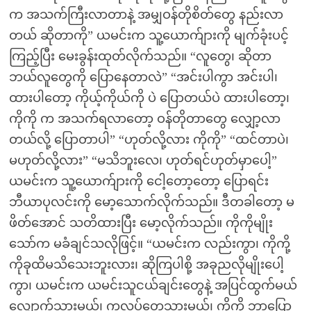
က အသက်ကြီးလာတာနဲ့ အမျှဝန်တိုစိတ်တွေ နည်းလာ
တယ် ဆိုတာကို” ယမင်းက သူ့ယောက်ျားကို မျက်ခုံးပင့်
ကြည့်ပြီး မေးခွန်းထုတ်လိုက်သည်။ “လူတွေ၊ ဆိုတာ
ဘယ်လူတွေကို ပြောနေတာလဲ” “အင်းပါကွာ အင်းပါ၊
ထားပါတော့ ကိုယ့်ကိုယ်ကို ပဲ ပြောတယ်ပဲ ထားပါတော့၊
ကိုကို က အသက်ရလာတော့ ဝန်တိုတာတွေ လျှော့လာ
တယ်လို့ ပြောတာပါ” “ဟုတ်လို့လား ကိုကို” “ထင်တာပဲ၊
မဟုတ်လို့လား” “မသိဘူးလေ၊ ဟုတ်ရင်ဟုတ်မှာပေါ့”
ယမင်းက သူ့ယောက်ျားကို ငေါ့တော့တော့ ပြောရင်း
ဘီယာပုလင်းကို မော့သောက်လိုက်သည်။ ဒီတခါတော့ မ
ဖိတ်အောင် သတိထားပြီး မော့လိုက်သည်။ ကိုကိုမျိုး
သော်က မခံချင်သလိုဖြင့်။ “ယမင်းက လည်းကွာ၊ ကိုကို့
ကိုခုထိမသိသေးဘူးလား၊ ဆိုကြပါစို့ အခုညလိုမျိုးပေါ့
ကွာ၊ ယမင်းက ယမင်းသူငယ်ချင်းတွေနဲ့ အပြင်ထွက်မယ်
လျှောက်သွားမယ်၊ ကလပ်တွေသွားမယ်၊ ကိုကို ဘာပြော