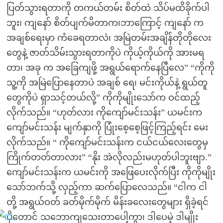
ပြတ်သွားရတာကို တကယ်တမ်း စိတ်ထဲ သိပ်မထိခိုက်ပါ
ဘူး၊ ကျနော် စိတ်ပျက်မိတာက၊ဘာကြောင့် ကျနော် က
အချစ်ရေးမှာ ကံခေရတာလဲ၊ အမြဲတမ်းအချိန်တိုတိုလေး
တွေနဲ့ ဇာတ်သိမ်းသွားရတာကိုပဲ ကိုယ့်ကိုယ်ကို အားမရ
တာ၊ အခု က အခြေကျဖို့ အရွယ်ရောက်နေပြီလေ” “ကိုကို
သူ့ကို အမြဲပြောနေတာပဲ အချစ် ရေ၊ မင်းကိုယ်နဲ့ ရွယ်တူ
တွေကိုပဲ ရှာသင့်တယ်လို့” ကိုကိုမျိုးသော်က ဝင်ထည့်
လိုက်သည်။ “ဟုတ်လား ကိုကျော်မင်းသန်း” ယမင်းက
ကျော်မင်းသန်း မျက်နှာကို ပြုံးစေ့စေ့ဖြင့်ကြည့်ရင်း မေး
လိုက်သည်။ “ ကိုကျော်မင်းသန်းက ငယ်ငယ်လေးတွေမှ
ကြိုက်တတ်တာလား” “နိုး အဲလိုလည်းမဟုတ်ပါဘူးဗျာ.”
ကျော်မင်းသန်းက ယမင်းကို အဖြေပေးလိုက်ပြီး ကိုကိုမျိုး
သော်ဘက်သို့ လှည့်ကာ ဆက်ပြောလေသည်။ “ငါက ငါ
တို့ အရွယ်ဝတ် ခတ်မိုက်မိုက် မိန်းခလေးတွေများ ရှိခဲ့ရင်
ပိုတောင် သဘောကျသေးတာပေါ့ကွာ၊ ဒါပေမဲ့ ဒါမျိုး