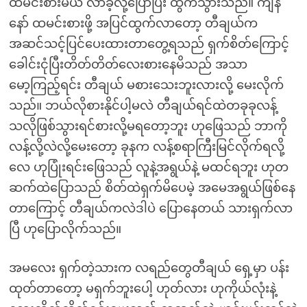
ထမင်းစားမယ် လာခဲ့လို့ပြောပြီး ထွက်သွားသည်။ ကျန်
နော် ထမင်းစားဖို့ အပြင်ထွက်လာတော့ တီချယ်က
အဆင်သင့်ပြင်ပေးထားတာတွေ့ရသည် ရှက်စိတ်ကြောင့်
ခေါင်းငုံပြီးတိတ်တိတ်လေးစားနေမိသည် အသာ
မော့ကြည့်ရင်း တီချယ် မစားသေးဘူးလားလို့ မေးလိုက်
သည်။ ဘယ်လိုစားနိုင်ပါ့မလဲ တီချယ်ရင်ထဲတခုခုလန့်
သလိုဖြစ်သွားရင်စားလို့မရတော့ဘူး ဟုဖြေသည် ဘာကို
လန့်လို့လဲလို့မေးတော့ ခုနက လန့်စရာကြီးမြင်လိုက်ရလို့
လေ ဟုပြုံးရင်းဖြေသည် လူနဲ့အရွယ်နဲ့ မထင်ရဘူး ဟုတ
ဆက်ထဲပြောသည် စိတ်ထဲရှက်မိပေမဲ့ အမေအရွယ်ဖြစ်နေ
တာကြောင့် တီချယ်ကလဲဒါပဲ ပြောနေတယ် သားရှက်လာ
ပြီ ဟုပြောလိုက်သည်။
အမလေး ရှက်တဲ့သားက လရည်တွေတီချယ် ရှေ့မှာ ပန်း
ထုတ်တာတော့ မရှက်ဘူးပေါ့ ဟုတ်လား ဟုကိုယ်လုံးနဲ့