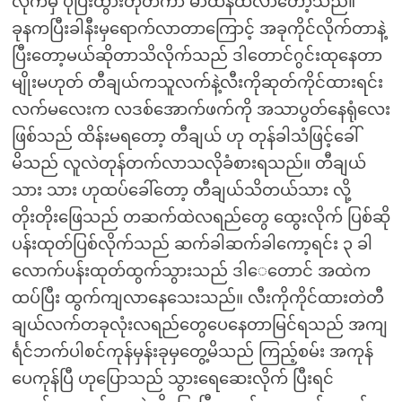
လိုက်မှ ပိုပြီးထွားတုတ်ကာ မာထန်ထလာတော့သည်။
ခုနကပြီးခါနီးမှရောက်လာတာကြောင့် အခုကိုင်လိုက်တာနဲ့
ပြီးတော့မယ်ဆိုတာသိလိုက်သည် ဒါတောင်ဂွင်းထုနေတာ
မျိုးမဟုတ် တီချယ်ကသူလက်နဲ့လီးကိုဆုတ်ကိုင်ထားရင်း
လက်မလေးက လဒစ်အောက်ဖက်ကို အသာပွတ်နေရုံလေး
ဖြစ်သည် ထိန်းမရတော့ တီချယ် ဟု တုန်ခါသံဖြင့်ခေါ်
မိသည် လူလဲတုန်တက်လာသလိုခံစားရသည်။ တီချယ်
သား သား ဟုထပ်ခေါ်တော့ တီချယ်သိတယ်သား လို့
တိုးတိုးဖြေသည် တဆက်ထဲလရည်တွေ ထွေးလိုက် ပြစ်ဆို
ပန်းထုတ်ပြစ်လိုက်သည် ဆက်ခါဆက်ခါကော့ရင်း ၃ ခါ
လောက်ပန်းထုတ်ထွက်သွားသည် ဒါေတောင် အထဲက
ထပ်ပြီး ထွက်ကျလာနေသေးသည်။ လီးကိုကိုင်ထားတဲတီ
ချယ်လက်တခုလုံးလရည်တွေပေနေတာမြင်ရသည် အကျ
င်္ရင်ဘက်ပါစင်ကုန်မှန်းခုမှတွေ့မိသည် ကြည့်စမ်း အကုန်
ပေကုန်ပြီ ဟုပြောသည် သွားရေဆေးလိုက် ပြီးရင်