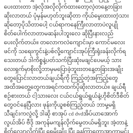
ပေးထားတာ အဲ့လိုအလိုလိုက်ထားတော့လဲ့တနေ့တခြား
ဆိုးလာတယ် ပုံမှန်မဟုတ်ဘူးဆိုတာ ကိုယ်မွေးထားတဲ့သား
ဆိုတော့ပိုသိတာပေါ့ ငယ်ရာကနေကြီးလာတာပဲလူပျို
စိတ်ပေါက်လာတာမဆန်းပါဘူးလေ ဆိုပြီးနားလည်
ပေးလိုက်တယ်။ တလောကလဲကျောင်းမှာ ကောင်မလေး
ဖင်ကို သရေးကွင်းနဲ့ပစ်လို့ကျောင်းအုပ်ကြီးရုံးခန်းလိုက်ရ
သေးတယ် ဒါကိစ္စနဲ့ပတ်သက်ပြီးဆုံးမချင်ပေမယ့် သား
လေးရှက်မှာစိုးလို့ဘာမှမပြောခဲ့ဘူးးးတနေ့တခြားအချိုး
တွေပြောင်းလာတယ်ချယ်ရီကို ကြည့်တဲ့အကြည့်တွေ
အထိအတွေ့တွေကအရင်ကထက်ပိုဆိုးလာတယ်။ ချယ်ရီ
စဉ်စားတယ် ငါ့သားလေး ငယ်ငယ်ရွယ်ရွယ်နဲ့ဟိုစိတ်ဒီစိတ်
တွေဝင်နေပြီလား ဖုန်းကိုယူစစ်ကြည့်တယ် ဘာမှ့မရှိ
သီချင်းကလွဲလို့ ဒါဆို စာအုပ် cd dvdအိပ်ယာအောက်
လွယ်အိပ် ဗီဒို အကုန်မကျန်လိုက်မွေတယ်မရှိဘူး အဲ့တာနဲ့
စိတ်လျော့လိုက်ပြီး ရေမိုးချိုး ပြီး ခနကြာတော့အာကာမင်း