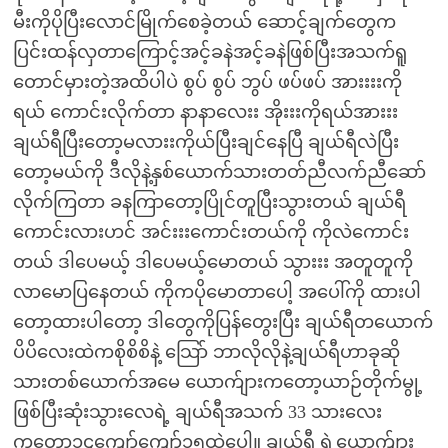
မီးကိုပိုပြီးလောင်မြိုက်စေခဲ့တယ် ဆောင့်ချက်တွေက
ပြင်းထန်လှတာကြောင့်အင့်ခနဲအင့်ခနဲဖြစ်ပြီးအသက်ရူ
တောင်မှားတဲ့အထိပါပဲ စွပ် စွပ် ဘွပ် ဖပ်ဖပ် အားးးးကို
ရယ် ကောင်းလိုက်တာ နာနာလေးး အိုးးးကိုရယ်အားးး
ချယ်ရီပြီးတော့မလားးကိုယ်ပြီးချင်နေပြီ ချယ်ရီလဲပြီး
တော့မယ်ကို ဒီလိုနဲ့နှစ်ယောက်သားတတ်ညီလက်ညီဆော်
လိုက်ကြတာ ခနကြာတော့ပြိုင်တူပြီးသွားတယ် ချယ်ရီ
ကောင်းလားဟင် အင်းးးကောင်းတယ်ကို ကိုလဲကောင်း
တယ် ဒါပေမယ့် ဒါပေမယ့်မောတယ် သွားးး အတူတူကို
လာမောပြနေတယ် ကိုကပိုမောတာပေါ့ အပေါ်ကို ထားပါ
တော့ထားပါတော့ ဒါတွေကိုပြန်တွေးပြီး ချယ်ရီတယောက်
ပိပိလေးထဲကစိုစိစိနဲ့ သြော် ဘာလိုလိုနဲ့ချယ်ရီဟာခုဆို
သားတစ်ယောက်အမေ ယောက်ျားကတော့ယာဉ်တိုက်မွု့
ဖြစ်ပြီးဆုံးသွားလေရဲ့ ချယ်ရီအသက် 33 သားလေး
ကတော့၁၄ကျော်ကျော်၁၅ထဲပေါ့။ ချယ်ရီ ရဲ့ယောက်ျား