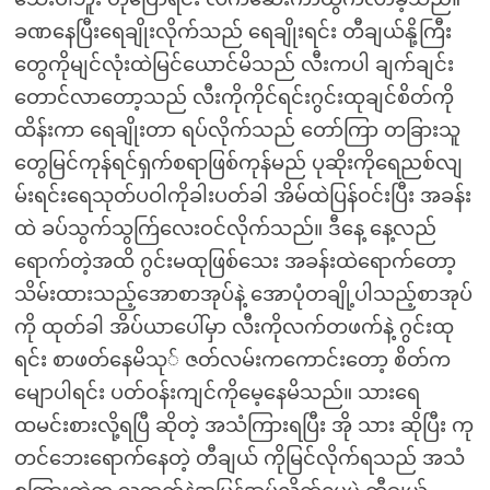
ခဏနေပြီးရေချိုးလိုက်သည် ရေချိုးရင်း တီချယ်နို့ကြီး
တွေကိုမျင်လုံးထဲမြင်ယောင်မိသည် လီးကပါ ချက်ချင်း
တောင်လာတော့သည် လီးကိုကိုင်ရင်းဂွင်းထုချင်စိတ်ကို
ထိန်းကာ ရေချိုးတာ ရပ်လိုက်သည် တော်ကြာ တခြားသူ
တွေမြင်ကုန်ရင်ရှက်စရာဖြစ်ကုန်မည် ပုဆိုးကိုရေညစ်လျ
မ်းရင်းရေသုတ်ပဝါကိုခါးပတ်ခါ အိမ်ထဲပြန်ဝင်းပြီး အခန်း
ထဲ ခပ်သွက်သွက်ြလေးဝင်လိုက်သည်။ ဒီနေ့ နေ့လည်
ရောက်တဲ့အထိ ဂွင်းမထုဖြစ်သေး အခန်းထဲရောက်တော့
သိမ်းထားသည့်အောစာအုပ်နဲ့ အောပုံတချို့ပါသည့်စာအုပ်
ကို ထုတ်ခါ အိပ်ယာပေါ်မှာ လီးကိုလက်တဖက်နဲ့ ဂွင်းထု
ရင်း စာဖတ်နေမိသု် ဇတ်လမ်းကကောင်းတော့ စိတ်က
မျောပါရင်း ပတ်ဝန်းကျင်ကိုမေ့နေမိသည်။ သားရေ
ထမင်းစားလို့ရပြီ ဆိုတဲ့ အသံကြားရပြီး အို သား ဆိုပြီး ကု
တင်ဘေးရောက်နေတဲ့ တီချယ် ကိုမြင်လိုက်ရသည် အသံ