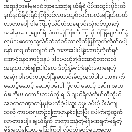
အရာနဲ့တခါမှမဝင်ဘူးသေးတဲ့ချယ်ရီရဲ့ပိပိအတွင်းပိုင်းထိ
နက်နက်ရိုင်းရိုင်းကြီးဝင်လာတော့ဖိလင်ကလဲအပြတ်တတ်
လာတာပေါ့ ဒါကြောင့်လိင်တံတချောင်းလုံးဝင်သွားတဲ့
အခါမှာတော့ချယ်ရီလဲဖင်ဆုံကြီးကို ကြွလိုက်ပြန်ချလိုက်နဲ့
လုပ်ပေးတော့သူ့လိင်တံလဲဝင်လာလိုက်ပြန်ထွက်လိုက်ပေါ့
နော် တချက်တချက် ကို ကအားပါပါနဲ့ဆောင့်လိုက်ရင်
အောင့်ခနအောင့်ခနပဲ ဒါပေမယ့်အဲ့ဒီအောင့်တာကလဲ
အရသာတစ်မျိုးပါပဲလေ ဒီလိုနဲ့ခံရင်ခံရင်းအားမရတဲ့
အဆုံး ပါးစပ်ကထုတ်ပြီးတောင်းမိတဲ့အထိပါပဲ အားးး ကို
ဆောင့်ဆောင့် ဆောင့်စမ်းပါကိုရယ် ဆောင့် အင်းး အဟ
င်းး အိုးးး ကောင်းတယ်ကို ရယ် ချယ်ရီလဲကိုယ်ကိုကိုယ်
အစကတဏှာထန်မှန်းမသိခဲ့ပါဘူး ခုမှယမ်းပုံ မီးခဲကျ
သလို ကာမရေယာဉ်ကြောမှာနစ်မြောပြီး ပေါက်ကွဲထွက်
လာတာပေါ့။ ချယ်ရီကို တဏှာထန်တဲ့မိန်မအရှက်မရှိတဲ့
မိန်းမလို့ပြောလဲ ပြောကြပါ လိင်တံမဝင်သေးတော့