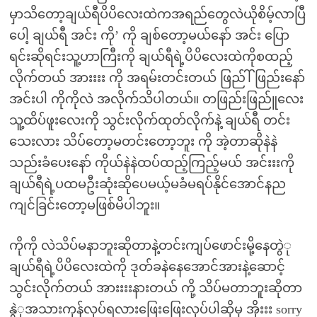
မှာသိတော့ချယ်ရီပိပိလေးထဲကအရည်တွေလဲယိုစိမ့်လာပြီ
ပေါ့ ချယ်ရီ အင်း ကို’ ကို ချစ်တော့မယ်နော် အင်း ပြော
ရင်းဆိုရင်းသူ့ဟာကြီးကို ချယ်ရီရဲ့ပိပိလေးထဲကိုစထည့်
လိုက်တယ် အားးးး ကို အရမ်းတင်းတယ် ဖြည်ါ်ဖြည်းနော်
အင်းပါ ကိုကိုလဲ အလိုက်သိပါတယ်။ တဖြည်းဖြည်ူလေး
သူ့ထိပ်ဖူးလေးကို သွင်းလိုက်ထုတ်လိုက်နဲ့ ချယ်ရီ တင်း
သေးလား သိပ်တော့မတင်းတော့ဘူး ကို အဲ့တာဆိုနဲနဲ
သည်းခံပေးနော် ကိုယ်နဲနဲထပ်ထည့်ကြည့်မယ် အင်းးးကို
ချယ်ရီရဲ့ပထမဦးဆုံးဆိုပေမယ့်မခံမရပ်နိုင်အောင်နည
ကျင်ခြင်းတော့မဖြစ်မိပါဘူး။
ကိုကို လဲသိပ်မနာဘူးဆိုတာနဲ့တင်းကျပ်ဖောင်းမို့နေတွဲု
ချယ်ရီရဲ့ပိပိလေးထဲကို ဒုတ်ခနဲနေအောင်အားနဲ့ဆောင့်
သွင်းလိုက်တယ် အားးးးနားတယ် ကို့ သိပ်မတာဘူးဆိုတာ
နွဲုအသားကုန်လုပ်ရလားဖြေးဖြေးလုပ်ပါဆိုမှ အိုးးး sorry