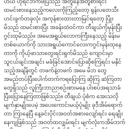
ဟယ် ဟုရင်ဘက်ဖိပြသည် အတူနေအတူစားရင်း
ထမင်းစားနေသည့်ကလေးကိုကြည့်တော့ ရုန်းပတေသီး
ဟင်းခွက်တခုလုံး အကုန်စားထားတာမြင်ရတော့ ပြုံး
မိသည် ထမင်းစားပြီး အခန်းထဲဝင်ကာ တီချယ်ကိုမှန်းပြီး
ဂွင်းထုမိသည်။ အမေအရွယ်လောကကြီးနေသည့် မိန်းမ
တစ်ယောက်ကို သားအရွယ်ကောင်လေးကဂွင်းမှန်းထုနေ
တာကို ကိုယ့်ဖာသာတွေးရင်းရှက်မိသည် ကျောင်းမှာ
သူငယ်ချင်းအချင်း မခံခြင်အောင်ပြောဆိုစကြရင်း မနိုင်
သည့်အချိန်တွင် တဖက်နဲ့တဖက် အမေ မိဘ တွေ
အမည်တပ်ပြီးပေါက်တက်ကရပြောကြ ဆိုကြ ဆဲကြတာ
တွေရှိသည် လူကြီးဘာညာစဉ်းစားမနေ ပါးစပ်အရသာခံ
ပြီးပြောနေကြတာဖြစ်သည်။ တီချယ် ပုံစံက အေးသလို
မျက်နှာမျိုးပေမဲ့ အပေးကောင်းမယ့်ပုံမျိုး ခုဒီအိမ်ရောက်
တာ ကြာနေပြီ နေ့ခင်းပိုင်းအဝတ်အစားလျော်ရင်း ရေချိုး
နေကျဖြစ်သည် အဝတ်ထလျှမ်းရင်း မျက်လုံးကအိမ်ဘက်