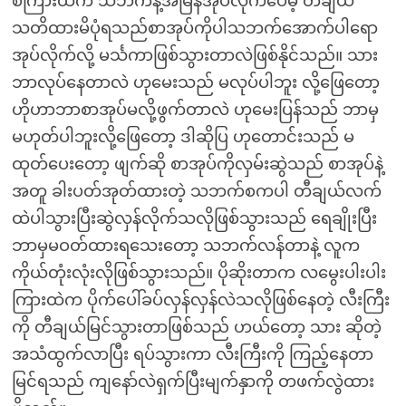
စကြားထဲက သဘက်နဲ့အမြန်အုပ်လိုက်ပေမဲ့ တီချယ်
သတိထားမိပုံရသည်စာအုပ်ကိုပါသဘက်အောက်ပါရော
အုပ်လိုက်လို့ မင်္သကာဖြစ်သွားတာလဲဖြစ်နိုင်သည်။ သား
ဘာလုပ်နေတာလဲ ဟုမေးသည် မလုပ်ပါဘူး လို့ဖြေတော့
ဟိုဟာဘာစာအုပ်မလို့ဖွက်တာလဲ ဟုမေးပြန်သည် ဘာမှ
မဟုတ်ပါဘူးလို့ဖြေတော့ ဒါဆိုပြ ဟုတောင်းသည် မ
ထုတ်ပေးတော့ ဖျက်ဆို စာအုပ်ကိုလှမ်းဆွဲသည် စာအုပ်နဲ့
အတူ ခါးပတ်အုတ်ထားတဲ့ သဘက်စကပါ တီချယ်လက်
ထဲပါသွားပြီးဆွဲလှန်လိုက်သလိုဖြစ်သွားသည် ရေချိုးပြီး
ဘာမှမဝတ်ထားရသေးတော့ သဘက်လန်တာနဲ့ လူက
ကိုယ်တုံးလုံးလိုဖြစ်သွားသည်။ ပိုဆိုးတာက လမွေးပါးပါး
ကြားထဲက ပိုက်ပေါ်ခပ်လှန်လှန်လဲသလိုဖြစ်နေတဲ့ လီးကြီး
ကို တီချယ်မြင်သွားတာဖြစ်သည် ဟယ်တော့ သား ဆိုတဲ့
အသံထွက်လာပြီး ရပ်သွားကာ လီးကြီးကို ကြည့်နေတာ
မြင်ရသည် ကျနော်လဲရှက်ပြီးမျက်နှာကို တဖက်လွဲထား