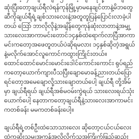
ဆုံးပြီးတော့ချယ်ရီလဲရန်ကုန်မြို့မှာမနေချင်တာနဲ့မိဘတွေ
ဆီကိုချယ်ရီရဲ့ချစ်သားလေးနဲ့အတူတူပြန်ပြောင်းလာခဲ့ပါ
တယ် သြော် ဘာလိုလိုနဲ့အချိန်တွေကုန်ဆုံးလာတာနဲ့အမျှ့
သားလေးအာကာမင်းတောင်၁၄နှစ်ထဲရောက်လာပြီအာကာ
မင်းကတော့အဖေတူတယ်ပဲဆိုရမလား ၁၄နှစ်ဆိုတဲ့အရွယ်
နဲ့မလိုက်အောင်လူကောင်ကထွားကြိုင်းတယ်။
ထောင်ထောင်မောင်းမောင်းဒေါင်ကောင်းကောင်း ရုပ်ရည်
ကတော့ယောက်ကျားပီသပြီးချောမောခန့်ညားတယ်ပြော
ရင်တော့အမေချောလို့သားချောတယ်ပေါ့ ချယ်ရီ တို့အိမ်
မှာ ချယ်ရီရယ် ချယ်ရီအစ်မဝမ်းကွဲရယ် သားလေးရယ်သုံး
ယောက်ပေါ့ နေတာကတော့ချယ်ရီနဲ့သားလေးအာကာမင်း
ကတစ်ခန်း မမကတစ်ခန်းပေါ့။
ချယ်ရီရဲ့တစ်ဦးထဲသောသားလေး ဆိုတော့ငယ်ငယ်လေး
ထဲကဆိုးသမျှအကုန်အလိုလိုက်သူ့အကြိုက်ဖြည့်ဆည်း