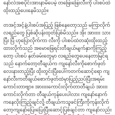
နော်လဲအစပိုင်းအားနာမိပေမဲ့ တဖြေးဖြေးလီးကို ပါးစပ်ထဲ
ထိုးထည့်ပေးနေမိသည်။
တအင့်အင့်နဲ့ပါးစပ်အပြည့် ဖြစ်နေတော့သည် မကြာလိုက်
လရည်တွေ ပြစ်ဆိုပန်းထုတ်ပြစ်မိသည်။ အိုး အားးးး သား
ပြီး ပြီ ဟုပြောလိုက်ကာ လီးကို ပါးစပ်ထဲတဆုံးထိုးထည့်
ထားလိုက်သည် အမောဖြေရင်းတီချယ်မျက်နှာကိုကြည့်
တော့ ပါးစပ် နုတ်ခမ်းတွေမှာ လရည်တွေပေနေတာမြင်ရ
သည် နောက်တော့တီချယ်က ကျနော်လီးကိုစောက်ဖုတ်
လေးနားတည့်ပြီး ထိုးတွင်းပြီးပေါ်ကတက်ဆောင့်ရော ကျ
နော်လီးကတီချယ်စောက်ဖုတ်ထဲမှာပြည့်ညပ်ပြီးအရမ်း
ကောင်းတာဗျာ။ အားးးးကောင်းလိုက်တာတီချယ် အားးး
ကောင်းလိုက်တာ တီချယ်ကုန်ပေးပါလား ကျနော်နောက်
ကနေလိုးကြည့်ချင်လို့ တီချယ်ကသူဖင်ကြီးကိုကုန်းလိုက်
တော့ကျနော်ပြေးပြေးပြီးဆောင့်ပြစ်ချင်တာ ကျနော်လည်း