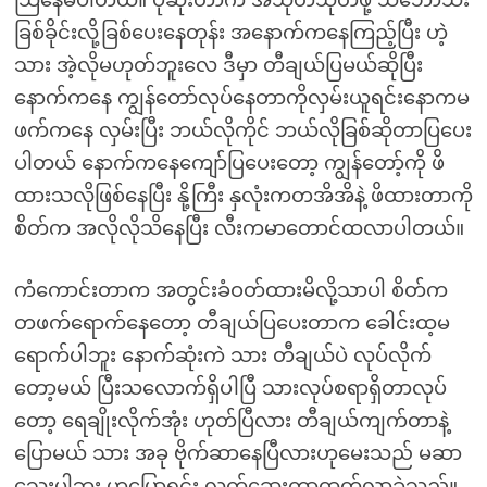
သြနေမိပါတယ်။ ပိုဆိုးတာက အသုတ်သုတ်ဖို့ သဘောသီး
ခြစ်ခိုင်းလို့ခြစ်ပေးနေတုန်း အနောက်ကနေကြည့်ပြီး ဟဲ့
သား အဲ့လိုမဟုတ်ဘူးလေ ဒီမှာ တီချယ်ပြမယ်ဆိုပြီး
နောက်ကနေ ကျွန်တော်လုပ်နေတာကိုလှမ်းယူရင်းနောကမ
ဖက်ကနေ လှမ်းပြီး ဘယ်လိုကိုင် ဘယ်လိုခြစ်ဆိုတာပြပေး
ပါတယ် နောက်ကနေကျော်ပြပေးတော့ ကျွန်တော့်ကို ဖိ
ထားသလိုဖြစ်နေပြီး နို့ကြီး နှလုံးကတအိအိနဲ့ ဖိထားတာကို
စိတ်က အလိုလိုသိနေပြီး လီးကမာတောင်ထလာပါတယ်။
ကံကောင်းတာက အတွင်းခံဝတ်ထားမိလို့သာပါ စိတ်က
တဖက်ရောက်နေတော့ တီချယ်ပြပေးတာက ခေါင်းထ့မ
ရောက်ပါဘူး နောက်ဆုံးကဲ သား တီချယ်ပဲ လုပ်လိုက်
တော့မယ် ပြီးသလောက်ရှိပါပြီ သားလုပ်စရာရှိတာလုပ်
တော့ ရေချိုးလိုက်အုံး ဟုတ်ပြီလား တီချယ်ကျက်တာနဲ့
ပြောမယ် သား အခု ဗိုက်ဆာနေပြီလားဟုမေးသည် မဆာ
သေးပါဘူး ဟုပြောရင်း လက်ဆေးကာထွက်လာခဲ့သည်။