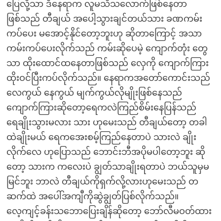
ပြေလို့သာ ဒီနေရာက လူမသိသလောက်ဖြစ်နေတာ
ဖြစ်သည် တီချယ် အပေါ့သွားချင်တယ်သား ခဏကမ်း
ကပ်ပေး မအောင့်နိုင်တော့ဘူးဟု ဆိုတာကြောင့် အသာ
ကမ်းကပ်ပေးလိုက်သည် ကမ်းဆိုပေမဲ့ ကျောက်တုံး တွေ
သာ ထိုးထောင်ထနေတာဖြစ်သည် လှေကို ကျောက်ကြား
ထိုးဝင်ပြီးကပ်လိုက်သည်။ နေရာကအတော်ကောင်းသည်
လေကွယ် နေကွယ် မျက်ကွယ်လိုမျိုးဖြစ်နေသည်
ကျောက်ကြားဆိုတော့ရေကလဲကြည်စိမ်းနေပြန်သည်
ရေချိုးသွားမလား သား ဟုမေးသည် တီချယ်တော့ တခါ
ထဲချိုးမယ် ရေကအေးစမ့်ကြည်နေတာပဲ သားလဲ ချိုး
လိုက်လေ ဟုပြောသည် ဘောင်းဘီအပိုမပါတော့ဘူး ဆို
တော့ သားက ကလေးပဲ ချွတ်သာချိုးရတာပဲ ဘယ်သူမှမ
မြင်ဘူး ဘာလဲ တီချယ်ကိုရှက်လို့လားဟုမေးသည် တ
ဆက်ထဲ အပေါ်အကျီကိုဆွဲချွတ်ပြစ်လိုက်သည်။
လေ့ကျင့်ခန်းသဘောပြေးချိန်ဆိုတော့ ဘော်လီမဝတ်ထား