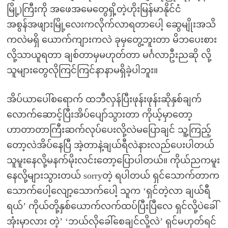
မြို့)ကြီးကို အဖေအမေတွေရှိ့တဲ့ဟိုးမြန်မာနိုင်ငံ
အစွန်အဖျားမြို့လေးကလိုက်လာရတာပေါ့ ဆွေမျိုးအသိ
ကလဲမရှိ ယောက်ကျားကလဲ ခုမှတွေ့ဘူးတာ မိဘပေးစား
လို့သာယူရတာ ချစ်တာမှမဟုတ်တာ မင်္ဂလာဦးညဆို လို့
သူများတွေလိုကြင်ကြင်နာနာမရှိခဲ့ပါဘူး။
အိပ်ယာပေါ်စရောက် ထဘီလှန်ပြီးဖုန်းဖုန်းဆိုနှစ်ချက်
လောက်ဆောင့်ပြီးအိပ်ပျော်သွားတာ ကိုယ့်မှာတော့
ဟာတာတာကြီးဆက်လုပ်ပေးလို့လဲမပြောချင် သူ့ကြည့်
တော့လဲအိပ်နေပြီ အဲ့တာနဲ့ချယ်ရီလဲနားလည်ပေးပါတယ်
သူမူးနေလို့မနက်မိုးလင်းတော့ပြောပါတယ်။ ကိုယ်ညကမူး
နေလို့များသွားတယ် sorryတဲ့ ရပါတယ် ရှင်သောက်တာက
သောက်ပေါ့လျော့သောက်ပေါ့ သူက ‘ရှင်တဲ့လာ ချယ်ရီ
ရယ်’ ကိုယ်တို့နှစ်ယောက်လက်ထပ်ပြီးပြီလေ ရှင်လို့ပဲခေါ်
အုံးမှာလား တဲ့’ ‘ဘယ်လိုခေါ်စေချင်လို့လဲ’ ရှင်မဟုတ်ရင်