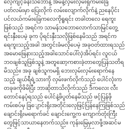
လေ့ကျင့်ခန်းသဘောနဲ့ အိမ်နဲ့လှမ်းလှမ်းရှိကမ်းခြေ
ပတ်လမ်းမှာ ပြေးလိုက် လမ်းလျောက်လိုက်နဲ့ ညနေပိုင်း
ပင်လယ်ကမ်းခြေကလေကိုရူရင်း တခါတလေ ရေကူး
ဖြစ်သည် အရင်က သာမန်သဘောလောက်သာမြင်တွေ့
ရင်းနှီးပေမဲ့ ခုက ပိုရင်းနှီးသလိုဖြစ်နေမိသည် အရင်က
ရေကူးသည့်အခါ အတွင်းခံမလိုပေမဲ့ အခုဝတ်ထားရသည်
အမောဖြေနားသည့်အခါသောင်ပေါ်လှဲအိပ်ရင်း လူငယ်
ဘဝချစ်သူဖြစ်သူနဲ့ အတူဆော့ကစားခဲ့တာတွေပြန်သတိရ
မိသည်။ အခု ချစ်သူကမရှိ ဘေးလှမ်းလှမ်းရောက်နေ
သည့် ချယ်ရီရဲ့သားကို လှမ်းဖက်လိုက်သည် ပေါင်လုံးက
တခုခကိုဖိမိပြီး ဘာဆိုတာသိလိုက်သည် ဒီကလေး လီး
တောင်နေပုံရသည် ပေါင်နဲ့ဖိပွတ်နေမိသည် ဖင့်ပြန်ဖို
ကမ်းစပ်မှ ခြျောင်းရိုးအတိုင်းလှေဖြင့်ပြန်နေကြဖြစ်သည်
ချောင်းရိုးမရောက်ခင် ချောင်းကွေ့က ကျောက်တုံးကြီး
တွေဖြင့်သာယာနေတက်သည်။ ကုန်းမြေမှလာဖို့အဆင်မ