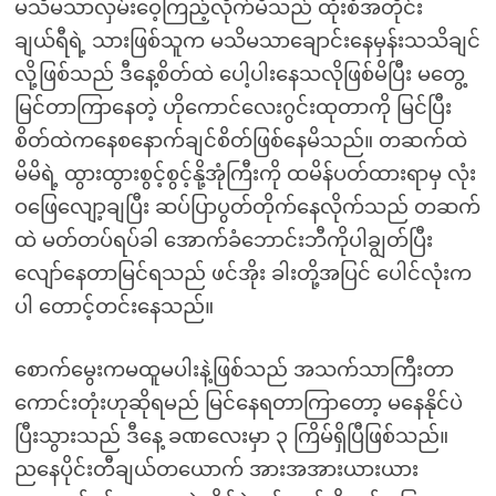
မသိမသာလှမ်းဝေ့ကြည့်လိုက်မိသည် ထုံးစံအတိုင်း
ချယ်ရီရဲ့ သားဖြစ်သူက မသိမသာချောင်းနေမှန်းသသိချင်
လို့ဖြစ်သည် ဒီနေ့စိတ်ထဲ ပေါ့ပါးနေသလိုဖြစ်မိပြီး မတွေ့
မြင်တာကြာနေတဲ့ ဟိုကောင်လေးဂွင်းထုတာကို မြင်ပြီး
စိတ်ထဲကနေစနောက်ချင်စိတ်ဖြစ်နေမိသည်။ တဆက်ထဲ
မိမိရဲ့ ထွားထွားစွင့်စွင့်နို့အုံကြီးကို ထမိန်ပတ်ထားရာမှ လုံး
ဝဖြေလျော့ချပြီး ဆပ်ပြာပွတ်တိုက်နေလိုက်သည် တဆက်
ထဲ မတ်တပ်ရပ်ခါ အောက်ခံဘောင်းဘီကိုပါချွတ်ပြီး
လျော်နေတာမြင်ရသည် ဖင်အိုး ခါးတို့အပြင် ပေါင်လုံးက
ပါ တောင့်တင်းနေသည်။
စောက်မွေးကမထူမပါးနဲ့ဖြစ်သည် အသက်သာကြီးတာ
ကောင်းတုံးဟုဆိုရမည် မြင်နေရတာကြာတော့ မနေနိုင်ပဲ
ပြီးသွားသည် ဒီနေ့ ခဏလေးမှာ ၃ ကြိမ်ရှိပြီဖြစ်သည်။
ညနေပိုင်းတီချယ်တယောက် အားအအားယားယား