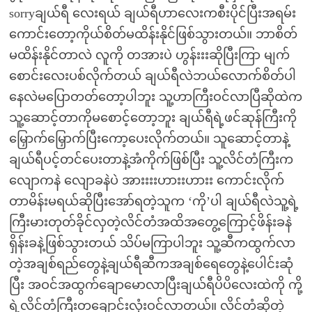
sorryချယ်ရီ လေးရယ် ချယ်ရီဟာလေးကစီးပိုင်ပြီးအရမ်း
ကောင်းတော့ကိုယ်စိတ်မထိန်းနိုင်ဖြစ်သွားတယ်။ ဘာစိတ်
မထိန်းနိုင်တာလဲ လူကို တအားပဲ ဟွန်းးးဆိုပြီးကြာ မျက်
စောင်းလေးပစ်လိုက်တယ် ချယ်ရီလဲဘယ်လောက်စိတ်ပါ
နေလဲမပြောတတ်တော့ပါဘူး သူ့ဟာကြီးဝင်လာပြီဆိုထဲက
သူ့ဆောင့်တာကိုမစောင့်တော့ဘူး ချယ်ရီရဲ့ဖင်ဆုန်ကြီးကို
မြှောက်မြှောက်ပြီးကော့ပေးလိုက်တယ်။ သူဆောင့်တာနဲ့
ချယ်ရီပင့်တင်ပေးတာနဲ့အံကိုက်ဖြစ်ပြီး သူ့လိင်တံကြီးက
လျောကနဲ လျောခနဲပဲ အားးးးဟားးဟားး ကောင်းလိုက်
တာမိန်းမရယ်ဆိုပြီးအော်ရတဲ့သူက ‘ကို’ပါ ချယ်ရီလဲသူ့ရဲ့
ကြီးမားတုတ်ခိုင်လှတဲ့လိင်တံအထိအတွေ့ကြောင့်ဖိန်းခနဲ
ရှိန်းခနဲ့ဖြစ်သွားတယ် သိပ်မကြာပါဘူး သူ့ဆီကထွက်လာ
တဲ့အချစ်ရည်တွေနဲ့ချယ်ရီဆီကအချစ်ရေတွေနဲ့ပေါင်းဆုံ
ပြီး အဝင်အထွက်ချောမောလာပြီးချယ်ရီပိပိလေးထဲကို ကို့
ရဲ့လိင်တံကြီးတချောင်းလုံးဝင်လာတယ်။ လိင်တံဆိုတဲ့