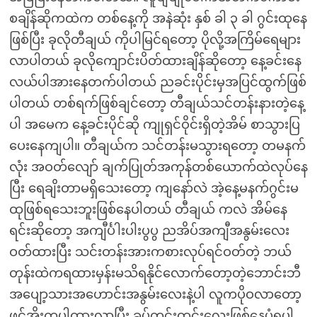
စချိန်ဆိုကထဲက တစ်နေ့ကို အနဲဆုံး နှစ် ခါ ၃ ခါ ဂွင်းထုနေ
ဖြစ်ပြီး ခုလိုတီချယ် ကိုပါမြင်ရတော့ ပိုလို့အကြိမ်ရေများ
လာပါတယ် ခုလိုကျောင်းပိတ်ထားချိန်ဆိုတော့ နေ့ခင်းနေ
လယ်ပါအားနေတက်ပါတယ် ညခင်းပိုင်းမှအပြင်ထွက်ဖြစ်
ပါတယ် တစ်ရက်ဖြစ်ချင်တော့ တီချယ်သင်တန်းနားတဲ့နေ့
ပါ အမေက နေ့ခင်းပိုင်ဆို ကျုရှင်ဝိုင်းရှိတဲ့အိမ် စာသွားပြ
ပေးနေကျပါ။ တီချယ်က သင်တန်းမသွားရတော့ တမနက်
လုံး အဝတ်လျော် ချက်ပြုတ်အကုန်တစ်ယောက်ထဲလုပ်နေ
ပြီး ရေချိးတာမရှိသေးတော့ ကျနော်လဲ အဲ့နေ့မနက်ဂွင်းမ
ထုဖြစ်ရသေးဘူးဖြစ်နေပါတယ် တီချယ် ကလဲ အိမ်နေ
ရင်းဆိုတော့ အကျီင်္ပါးပါးပွပွ ညအိပ်အကျီအနွမ်းလေး
ဝတ်ထားပြီး သင်းတန်းအားကစားလုပ်ရင်ဝတ်တဲ့ ဘယ်
တုန်းထဲကရထားမှန်းမသိရနိုင်လောက်တော့တဲ့ဘောင်းဘီ
အပျော့သားအဟောင်းအနွမ်းလေးနဲ့ပါ လူကပိုဝလာတော့
ဖင်အိုးကပါထွားလာပြီး ခပ်တင်းတင်းလေးဖြစ်နေပုံရပါ