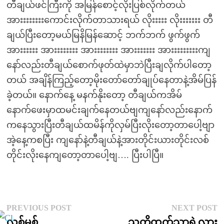
တီချယ်ဖင်ကြီးကို အမြန်စောင့်လိုးပြစ်လိုက်တယ်
အားးးးးးးးကောင်းလိုက်တာသားရယ် လိုးးးးး လိုးးးးးးး တီ
ချယ်ပြီးတော့မယ်မြနိမြန်ဆောင့် ဘက်ဘက် ဖွက်ဖွက်
အားးးးးး အားးးးးးးး အားးးးးးးး အားးးးးးး အားးးးးးးးးကျ
နော်လည်းတီချယ်စောက်ဖုတ်ထဲမှာဘဲပြီးချလိုက်ပါတော့
တယ် အချိန်ကြည့်တော့မိုးတော်တော်ချုပ်နေတာနဲ့အိမ်ပြန်
ခဲ့တယ်။ နောက်နေ့ မနက်နိုးတော့ တီချယ်ကအိမ်
နောက်ဖေးမှာထမင်းချက်နေတယ်ဗျကျနော်လည်းနောက်
ကနေသွားပြီးတီချယ်ထမိန်ကိုလှမ်ပြီးလိုးတော့တာပေါ့ဗျာ
အဲ့နေ့ကစပြီး ကျနော်နဲ့တီချယ်နဲ့အားတိုင်းယားတိုင်းလစ်
တိုင်းလိုးနေကျတော့တာပေါ့ဗျ…. ပြီးပါပြီ။
Post
Previous
N
PREVIOUS POST
NEXT POST
post:
p
လစ်မစ်
သူတို့ထက်သာရဲ့လား