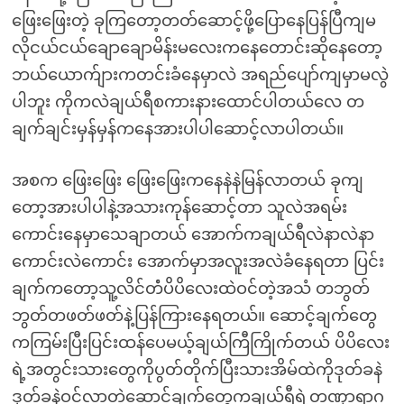
ဖြေးဖြေးတဲ့ ခုကြတော့တတ်ဆောင့်ဖို့ပြောနေပြန်ပြီကျမ
လိုငယ်ငယ်ချောချောမိန်းမလေးကနေတောင်းဆိုနေတော့
ဘယ်ယောက်ျားကတင်းခံနေမှာလဲ အရည်ပျော်ကျမှာမလွဲ
ပါဘူး ကိုကလဲချယ်ရီစကားနားထောင်ပါတယ်လေ တ
ချက်ချင်းမှန်မှန်ကနေအားပါပါဆောင့်လာပါတယ်။
အစက ဖြေးဖြေး ဖြေးဖြေးကနေနဲနဲမြန်လာတယ် ခုကျ
တော့အားပါပါနဲ့အသားကုန်ဆောင့်တာ သူလဲအရမ်း
ကောင်းနေမှာသေချာတယ် အောက်ကချယ်ရီလဲနာလဲနာ
ကောင်းလဲကောင်း အောက်မှာအလူးအလဲခံနေရတာ ပြင်း
ချက်ကတော့သူ့လိင်တံံပိပိလေးထဲဝင်တဲ့အသံ တဘွတ်
ဘွတ်တဖတ်ဖတ်နဲ့ပြန်ကြားနေရတယ်။ ဆောင့်ချက်တွေ
ကကြမ်းပြီးပြင်းထန်ပေမယ့်ချယ်ကြီကြိုက်တယ် ပိပိလေး
ရဲ့အတွင်းသားတွေကိုပွတ်တိုက်ပြီးသားအိမ်ထဲကိုဒုတ်ခနဲ
ဒုတ်ခနဲဝင်လာတဲ့ဆောင့်ချက်တွေကချယ်ရီရဲ့တဏှာရာဂ