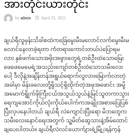
အားတိုင်းယားတိုင်း
by
admin
April 25, 2021
ချယ်ရီလူမှန်းသိခါစထဲကခြေမွေးမီးမလောင်လက်မွေးမီးမ
လောင်နေလာခဲ့ရတာ ကံတရားကောင်းတယ်ပဲပြောရမ
လား နှစ်ဖက်သောအဖိုးအဖွားတွေရဲ့တစ်ဦးထဲသောမြေး
ဖေဖေမေမေရဲ့အသည်းကျော်တစ်ဦးထဲသောသမီးလေး
ပေါ့ ဒီလိုနဲ့အချိန်တန်အရွယ်ရောက်လူလားမြောက်လာတဲ့
အခါမှာ မိန်းခလေးတို့ရှိသင့်ရှိထိုက်တဲ့အဖုအဖောင်း အမို့
အမောက်ရွိုက်ဖိုကြီးငယ်အသွယ်သွယ်နဲ့မြင်သူတကာသွား
ရေကျအောင်ကိုယ်လုံးကိုယ်ပေါက်ကအချိုးအစားပြေပြစ်
ပြီးလှပနေပါတယ် ချယ်ရီ လဲကျောင်းပြီးရော မိဘတွေက
သမီးလေးနောင်ရေးအတွက် သူ့မိတ်ဆွေသားနဲ့အိမ်ထောင်
ချပေးပါတယ်။ ချယ်ရီလဲလင်ယောက်ျားရဲ့မြို့(ရန်ကုန်