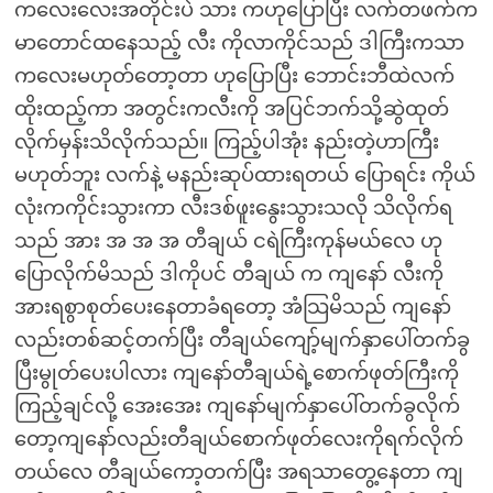
ကလေးလေးအတိုင်းပဲ သား ကဟုပြောပြီး လက်တဖက်က
မာတောင်ထနေသည့် လီး ကိုလာကိုင်သည် ဒါကြီးကသာ
ကလေးမဟုတ်တော့တာ ဟုပြောပြီး ဘောင်းဘီထဲလက်
ထိုးထည့်ကာ အတွင်းကလီးကို အပြင်ဘက်သို့ဆွဲထုတ်
လိုက်မှန်းသိလိုက်သည်။ ကြည့်ပါအုံး နည်းတဲ့ဟာကြီး
မဟုတ်ဘူး လက်နဲ့ မနည်းဆုပ်ထားရတယ် ပြောရင်း ကိုယ်
လုံးကကိုင်းသွားကာ လီးဒစ်ဖူးနွေးသွားသလို သိလိုက်ရ
သည် အား အ အ အ တီချယ် ငရဲကြီးကုန်မယ်လေ ဟု
ပြောလိုက်မိသည် ဒါကိုပင် တီချယ် က ကျနော် လီးကို
အားရစွာစုတ်ပေးနေတာခံရတော့ အံသြမိသည် ကျနော်
လည်းတစ်ဆင့်တက်ပြီး တီချယ်ကျော့်မျက်နှာပေါ်တက်ခွ
ပြီးမွုတ်ပေးပါလား ကျနော်တီချယ်ရဲ့စောက်ဖုတ်ကြီးကို
ကြည့်ချင်လို့ အေးအေး ကျနော်မျက်နှာပေါ်တက်ခွလိုက်
တော့ကျနော်လည်းတီချယ်စောက်ဖုတ်လေးကိုရက်လိုက်
တယ်လေ တီချယ်ကော့တက်ပြီး အရသာတွေ့နေတာ ကျ