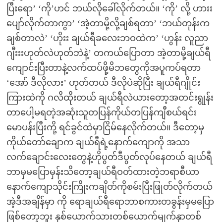
ပြီးရော’ ‘ကို’ဟင် ဘယ်လိုခေါ်လိုက်တယ်။ ‘ကို’ လို့ ဟားး
ပျော်လိုက်တာကွာ’ ‘အဲ့တာမို့လို့ချစ်ရတာ’ ‘ဘယ်တုန်းက
ချစ်တာလဲ’ ‘ဟိုးး ချယ်ရီခလေးဘဝထဲက’ ‘ဟွန်း လူညာ
ဂျီးးးဟုတ်လဲဟုတ်ဘဲနဲ့’ တကယ်ပြောတာ အဲ့တာမို့ချယ်ရီ
ကျောင်းပြီးတာနဲ့လက်ထပ်ဖို့မိဘတွေကိုအပူကပ်ရတာ
‘အော် ဒီလိုလား’ ဟုတ်တယ် ဒီလိုပဲဆိုပြီး ချယ်ရီဂျိုင်း
ကြားထဲကို ဂလိထိုးတယ် ချယ်ရီလဲယားတော့အတင်းရွုန်း
တာပေါ့မရတဲ့အဆုံးသူတပြန်ကိုယ်တပြန်ကျီစယ်ရင်း
မောပန်းပြီးကို့ ရင်ခွင်ထဲမှာငြိမ်နေလိုက်တယ်။ ဒီတော့မှ
ကိုယ်တော်ချောက ချယ်ရီရဲ့နောက်ကျောကို အသာ
လက်ချောင်းလေးတွေနဲ့ဟိုပွတ်ဒီပွတ်လုပ်နေတယ် ချယ်ရီ
ဘာမှမပြောမှန်းသိတော့ချယ်ရီဝတ်ထားတဲ့ဘရာစီယာ
နောက်ကျောသိုင်းကြိုးကချိတ်ကိုစမ်းပြီးဖြုတ်လိုက်တယ်
အဲ့ဒီအချိန်မှာ ကို ရောချယ်ရီရောဘာစကားတခွန်းမှမပြော
ဖြစ်တော့ဘူး နှစ်ယောက်သားတစ်ယောက်မျက်နှာတစ်