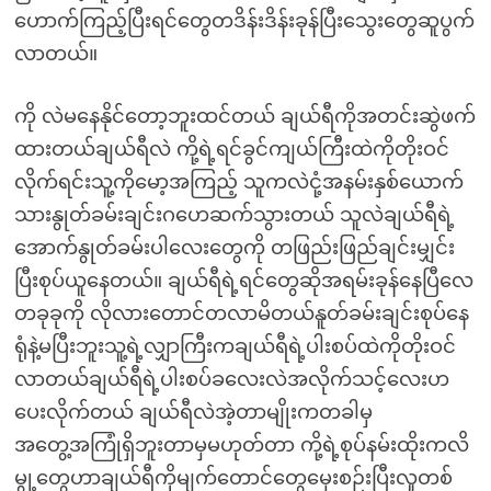
ဟောက်ကြည့်ပြီးရင်တွေတဒိန်းဒိန်းခုန်ပြီးသွေးတွေဆူပွက်
လာတယ်။
ကို လဲမနေနိုင်တော့ဘူးထင်တယ် ချယ်ရီကိုအတင်းဆွဲဖက်
ထားတယ်ချယ်ရီလဲ ကို့ရဲ့ရင်ခွင်ကျယ်ကြီးထဲကိုတိုးဝင်
လိုက်ရင်းသူ့ကိုမော့အကြည့် သူကလဲငုံ့အနမ်းနှစ်ယောက်
သားနွုတ်ခမ်းချင်းဂဟေဆက်သွားတယ် သူလဲချယ်ရီရဲ့
အောက်နွုတ်ခမ်းပါလေးတွေကို တဖြည်းဖြည်ချင်းမျှင်း
ပြီးစုပ်ယူနေတယ်။ ချယ်ရီရဲ့ရင်တွေဆိုအရမ်းခုန်နေပြီလေ
တခုခုကို လိုလားတောင်တလာမိတယ်နူတ်ခမ်းချင်းစုပ်နေ
ရုံနဲ့မပြီးဘူးသူ့ရဲ့လျှာကြီးကချယ်ရီရဲ့ပါးစပ်ထဲကိုတိုးဝင်
လာတယ်ချယ်ရီရဲ့ပါးစပ်ခလေးလဲအလိုက်သင့်လေးဟ
ပေးလိုက်တယ် ချယ်ရီလဲအဲ့တာမျိုးကတခါမှ
အတွေ့အကြုံရှိဘူးတာမှမဟုတ်တာ ကို့ရဲ့စုပ်နမ်းထိုးကလိ
မွု့တွေဟာချယ်ရီကိုမျက်တောင်တွေမှေးစဉ်းပြီးလူတစ်