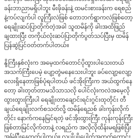
ခန်းဘာညာမရှိပါဘူး မီးဖိုခန်းနဲ့ ထမင်းစားခန်းက ရေစည်
နဲ့ကပ်လျက်ပါ လူကြီးလဲဖြစ် တောဘက်ရွာကလဲဖြစ်တော့
ရေချိုးဆပ်ပြာတိုက်တဲ့အခါ သူထမိန်ကို ခါးအထိဖြည်
ချထားပြီး တကိုယ်လုံးဆပ်ပြာတိုက်ပွတ်သပ်ပြီးမှ ထမိန်
ပြန်ဆွဲပြင်ဝတ်တက်ပါတယ်။
နို့ကြီးနှစ်လုံးက အမေ့ထက်တောင်ပိုထွားပါသေးတယ်
အသက်ကြီးပေမဲ့ ပျော့တွဲမနေသေးပါဘူး ခပ်လျော့လျော့
လေးရှိနေတာဖြစ်ပုံရပါတယ် ဖင်အိုးကြီးက အယ်ထွက်နေ
တော့ ခါးတုတ်တာမသိသာသလို ပေါင်လုံးကလဲအမေ့လို
ထွားထွားကြီးပါ ရေချိုးတာချောင်းရင်းဂွင်းထုတိုင်း တီ
ချယ်ရေချိုးလက်စသတ်လို့ ထမိန်ရေညစ် ခါးကုန်းလိုက်
တိုင်း နောက်ကနေမြင်ရတဲ့ ဖင်အိုးထွားကြီး ကုန်းကုန်းကြီး
ဖြစ်တာမြင်လိုက်တာနဲ့ လရည်က အလိုလိုထိန်းမရဖြစ်ပြီး
အမြဲပြီးနေတက်ပါတယ်။ လူပျိပျိုပေါက်အတက်ကောင်း