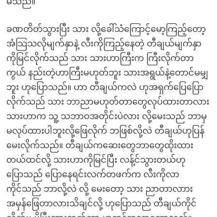
မိသည်။
ခဏတိတ်သွားပြီး သား လို့ခေါ်သံကြောင့်မော့ကြည့်တော့
အံသြသလိုမျက်နှာနဲ့ လီးကိုကြည့်နေတဲ့ တီချယ်မျက်နှာ
ကိုမြင်လိုက်သည် သား သားဟာကြီးက ကြီးလိုက်တာ
ကွယ် နည်းတဲ့ဟာကြီးမဟုတ်ဘူး သားအရွယ်နဲ့တောင်မမျှ
ဘူး ဟုပြောသည်။ ဟာ တီချယ်ကလဲ ဟုအရှက်ပြေပြော
လိုက်သည် သား ဘာညာမဟုတ်တာတွေလုပ်ထားတာလား
သားဟာက သူ့ သဘာဝအတိုင်းပဲလား လို့မေးသည် ဘာမှ
မလုပ်ထားပါဘူးလို့ဖြေလိုက် ဘဖြစ်လို့လဲ တီချယ်ဟုပြန်
မေးလိုက်သည်။ တီချယ်ကဆေးတွေဘာတွေထိုးထား
တယ်ထင်လို့ သားဟာကိုမြင်ပြီး လန့်င်သွားတယ်ဟု
ပြောသည် ပြောနေရင်းလက်တဖက်က လီးကိုလာ
ကိုင်သည် ဘာလို့လဲ လို့ မေးတော့ သား ညာတာလာား
အမှန်ဖြေတာလားသိချင်လို့ ဟုပြောသည် တီချယ်ကိုင်