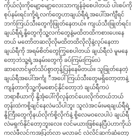
ကိုယ်လုံးကိုမျော့မျော့လေးသာကျန်ခဲ့စေပါတယ် ပါးစပ်ကို
စုပ်နမ်းရင်းကို့ရဲ့လက်တွေဟာချယ်ရီရဲ့အပေါ်အင်္ကျီရင်
ဘက်ကြယ်သီးတွေကိုဖြုတ်နေတယ်။ ကျယ်သီးဖြုတ်ရင်း
ချယ်ရီရဲ့နို့တွေကိုသူ့လက်တွေနဲ့မထိတထိကစားပေးနေ
တယ် မတောိတဆလိုလိုမထိတထိလိုလိုနဲ့လုပ်နေတာ
ချယ်ရီကို အရမ်စိတ်တွေကြွစေပါတယ် ချယ်ရီလဲ မူမနေ
တော့ဘဲသူ့ရဲ့အနမ်းတွေကို ခပ်ကြမ်းကြမ်းပဲ
ဆာလောင်မွတ်သိပ်စွာတုန့်ပြန်နေမိတယ်။ သူဖြုတ်နေတဲ့
ချယ်ရီအပေါ်အင်္ကျ ီအပေါ်ကြယ်သီးတွေမရှိတော့တာနဲ့
ကျန်တာကိုသူ့ကိုမစောင့်နိုင်တော့ဘဲ ချယ်ရီကပဲ
ဘရာစီယာကို နို့အုံပေါ်ကိုလှန်တင်ပေးလိုက်တယ်ဘယ်
တုန်းထဲကစို့ချင်နေလဲမသိပါဘူး သူလဲအငမ်းမရချယ်ရီရဲ့
နို့ကြီးတွေကိုနယ်လိုက်စို့လိုက်နဲ့ စို့လေမဝလေပါပဲ ချယ်ရီ
လဲမရှက်နိုင်တော့ဘူးလေ။ လင်မယားဖြစ်နေပြီပဲဟာကိုယ်
ကလဲဖီလင်ကအပြတ်လာ မလာခင် လဲလိင်ဆက်ဆံတော့