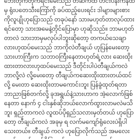
ဘေးတိုက်တိုက်ရင်းမေးသည် တဆက်ထဲ ဟင်းပန်းကန်ထဲ
မှ ရုံးပတေသီးကြော်ကို ခပ်ထည့်ပေးရင်း ဒါများများစား
ကိုလူပျိုဟုပြောသည် တခုပဲနော် သားမဟုတ်တာလုပ်ထား
ရင်တော့ သားအမေနဲ့တိုင်ပြောမှာ ဟုဆိုသည်။ ဘာမဟုတ်
တာလဲ သားဘာမှမလုပ်ပါဘူးဆိုတော့ တကယ်သေချာ
လားဟုထပ်မေးသည် ဘာကိုလဲတီချယ် ဟုပြန်မေးတော့
သားဟာကြီးက သဘာဝကြီးနေတာဟုတ်ရဲ့လား ဆေးထိုး
ထားတာလားဟုထပ်မေးသည် ဒီတိုင်းပါပဲတီချယ်ကလဲ
ဘာလို့လဲ လို့မေးတော့ တီချယ်ကဆေးထိုးထားတယ်ထင်
လို့ မေးတာ ဆေးထိုးတာမကောင်းဘူး ပြန်ခွဲထုတ်ရတာ
ဘာညာဖြစ်တက်လို့ ခုအရွယ်နဲ့သားဟာက အဲ့လောက်ဖြစ်
နေတာ နောက် ၄ ငါးနှစ်ဆိုဘယ်လောက်ထွားလာမလဲမသိ
ဘူး ရှည်တာကလဲ လူထပ်ပိုရှည်သလားမှတ်တယ် ဟုပြော
တော့ တီချယ်ကလဲ အခုမှ ရ လက်မကျော်ရုံလေးပဲရှိပါ
သေးတယ်။ တီချယ် ကလဲ ဟုပြောလိုက်သည် အမလေး