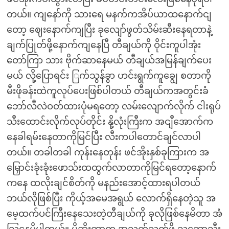
တယ်။ ကျနော်ကို သားရေ မနက်ကအိပ်ယာထနောက်ငျ
တော့ ဈေးနောက်ကျပြီး ခုလျော်ဖွတ်သိမ်းဆီးနေရတာနဲ့
ချက်ပြုတ်ဖို့နောက်ကျနေပြီ တီချယ်ကို ဝိုင်းကူပါအုံး
တော်ကြာ သား ဗိုက်ဆာနေမယ် တီချယ်အမြန်ချက်ပေး
မယ် လို့ပြောရင်း ြက်သွန်ခွာ ဟင်းရွက်ကူချွေ စတာကို
မီးဖိုခန်းထဲကူလုပ်ပေးဖြစ်ပါတယ် တီချယ်ကအတွင်းခံ
ဘော်လီလဲဝတ်ထားပုံမရတော့ လမ်းလျောက်လိုက် ငါးရုပ်
သီးထောင်းလိုက်လုပ်တိုင်း နို့လုံးကြီးက အငျီအောက်က
နေခါရမ်းနေတာကိုမြင်ပြီး လီးကပါတောင်ချင်လာပါ
တယ်။ တခါတခါ ကုန်းနေတုန်း ဖင်အိုးနှစ်ခုကြားက အ
မြှောင်းခုံးခုံးဖောသ်းထထွက်လာတာကိုမြင်ရတော့နောက်
ကနေ ထလိုးချင်စိတ်ကို မနည်းအောင့်ထားရပါတယ်
ဘယ်လိုဖြစ်ပြီး ကိုယ့်အမေအရွယ် လောက်ရှိနေတဲ့သူ အ
မေ့ထက်ပင်ကြီးနေသေးတဲ့တီချယ်ကို ခုလိုဖြစ်နေမိတာ အံ