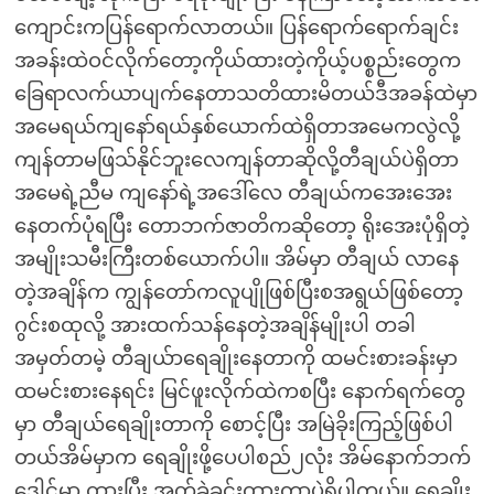
ကျောင်းကပြန်ရောက်လာတယ်။ ပြန်ရောက်ရောက်ချင်း
အခန်းထဲဝင်လိုက်တော့ကိုယ်ထားတဲ့ကိုယ့်ပစ္စည်းတွေက
ခြေရာလက်ယာပျက်နေတာသတိထားမိတယ်ဒီအခန်ထဲမှာ
အမေရယ်ကျနော်ရယ်နှစ်ယောက်ထဲရှိတာအမေကလွဲလို့
ကျန်တာမဖြသ်နိုင်ဘူးလေကျန်တာဆိုလို့တီချယ်ပဲရှိတာ
အမေရဲ့ညီမ ကျနော်ရဲ့အဒေါ်လေ တီချယ်ကအေးအေး
နေတက်ပုံရပြီး တောဘက်ဇာတိကဆိုတော့ ရိုးအေးပုံရှိတဲ့
အမျိုးသမီးကြီးတစ်ယောက်ပါ။ အိမ်မှာ တီချယ် လာနေ
တဲ့အချိန်က ကျွန်တော်ကလူပျိုဖြစ်ပြီးစအရွယ်ဖြစ်တော့
ဂွင်းစထုလို့ အားထက်သန်နေတဲ့အချိန်မျိုးပါ တခါ
အမှတ်တမဲ့ တီချယ်ာရေချိုးနေတာကို ထမင်းစားခန်းမှာ
ထမင်းစားနေရင်း မြင်ဖူးလိုက်ထဲကစပြီး နောက်ရက်တွေ
မှာ တီချယ်ရေချိုးတာကို စောင့်ပြီး အမြဲခိုးကြည့်ဖြစ်ပါ
တယ်အိမ်မှာက ရေချိုးဖို့ပေပါစည်၂လုံး အိမ်နောက်ဘက်
ဒေါင့်မှာ ထားပြီး အုတ်ခဲခင်းထားတာပဲရှိပါတယ်။ ရေချိုး