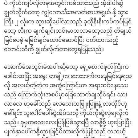
ပဲ ကိုယ်ကျပ်လိုတခုအတွင်းကခံထားသည် အဲ့ဒါပါဆွဲ
ချွတ်လိုက်တော့ ကျွဲကောသီးအလတ်စားအရွယ် နို့ ထွား
ကြီး ၂ လုံးက ဘွားဆိုပေါ်လာသည် ခုလိုနီးနီးကပ်ကပ်မြင်
တော့ လီးက ချက်ချင်းတင်းမာထလာတော့သည် တီချယ်
မြင်ပေမဲ့ မမြင်ချင်ယောင်ဆောင်ပြီး ဝတ်ထားသည့်
ဘောင်းဘီကို ချွတ်လိုက်တာတွေ့ရပြန်သည်။
အောက်ခံအတွင်းခံအပါးဆိုတော့ ရှေ့စောက်ဖုတ်ကြီးက
ဖေါင်းထပြီး အမွေး တချို့က ဘေးဘက်ကနေမြင်နေရသ
လို အလယ်တဲ့တဲ့က အကွဲကြောင်းက အရာထင်နေသေး
သည် ကြောက်တုံးအစပ်မှာခြေထောက်ချထိုင်ရင်း သား
လာလေ ဟုခေါ်သည် လေလေးတဖြူးဖြူးနဲ့ လာထိုင်ဟု
ခေါ်ရင်း သူပေါင်ပေါ်ဆွဲအိပ်သလို ကိုယ်ကိုဆွဲလှဲချလိုက်
သည်။ ခုမှကလေးလေးပြန်ဖြစ်သွားပြီ လာနို့စို့ ဟုပြောပြီး
မျက်နှာပေါ်ကနို့ထွားဖြင့်ဖိထားလိုက်ပြန်သည် တကယ့်