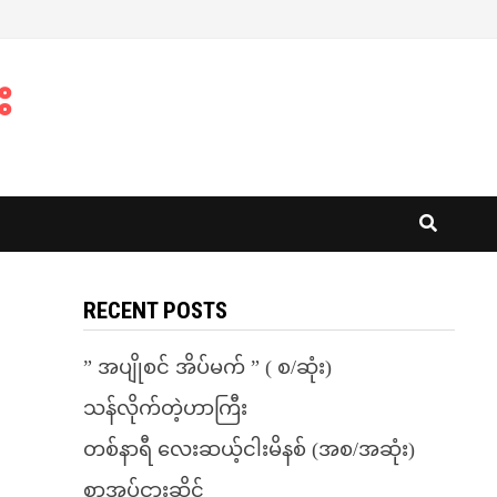
း
RECENT POSTS
” အပျိုစင် အိပ်မက် ” ( စ/ဆုံး)
သန်လိုက်တဲ့ဟာကြီး
တစ်နာရီ လေးဆယ့်ငါးမိနစ် (အစ/အဆုံး)
စာအုပ်ငှားဆိုင်