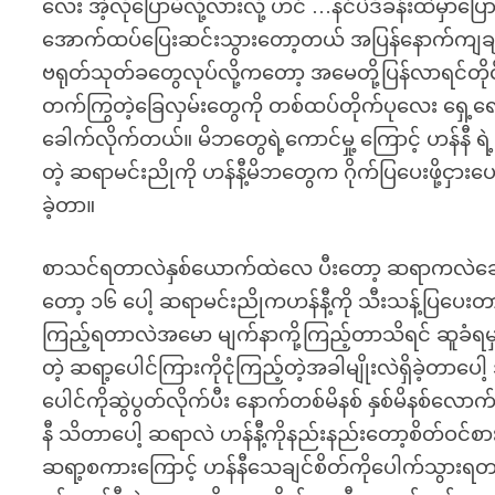
လေး အဲ့လိုပြောမိလို့လားလို့ ဟင် …နင်ပဲဒီခန်းထဲမှာပြော
အောက်ထပ်ပြေးဆင်းသွားတော့တယ် အပြန်နောက်ကျချင်
ဗရုတ်သုတ်ခတွေလုပ်လို့ကတော့ အမေတို့ပြန်လာရင်တိုင်
တက်ကြွတဲ့ခြေလှမ်းတွေကို တစ်ထပ်တိုက်ပုလေး ရှေ့ရောက် 
ခေါက်လိုက်တယ်။ မိဘတွေရဲ့ကောင်မှု့ ကြောင့် ဟန်နီ ရ
တဲ့ ဆရာမင်းညိုကို ဟန်နီ့မိဘတွေက ဂိုက်ပြပေးဖို့ငှာ
ခဲ့တာ။
စာသင်ရတာလဲနှစ်ယောက်ထဲလေ ပီးတော့ ဆရာကလဲချေ
တော့ ၁၆ ပေါ့ ဆရာမင်းညိုကဟန်နီ့ကို သီးသန့်ပြပေးတာ 
ကြည့်ရတာလဲအမော မျက်နာကို့ကြည့်တာသိရင် ဆူခံရမှ
တဲ့ ဆရာ့ပေါင်ကြားကိုငုံကြည့်တဲ့အခါမျိုးလဲရှိခဲ့တာပေ
ပေါင်ကိုဆွဲပွတ်လိုက်ပီး နောက်တစ်မိနစ် နှစ်မိနစ်လေ
နီ သိတာပေါ့ ဆရာလဲ ဟန်နီ့ကိုနည်းနည်းတော့စိတ်ဝင်စားမ
ဆရာ့စကားကြောင့် ဟန်နီသေချင်စိတ်ကိုပေါက်သွားရတယ် 