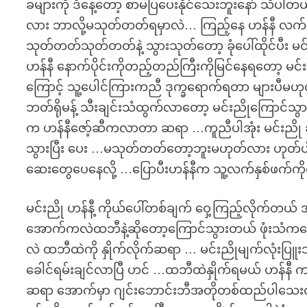
ခများကို ဒီနေ့တော့ စာမပြပေးနိုင်သေးဘူးနော် သိပါတ
လား ဘာလို့မသုတ်တတ်ရမှာလဲ… ကြည့်နေ ဟန်နီ လက်မြ
သုတ်တတ်သုတ်တတ်နဲ့ သွားသုတ်တော့ ခုံပေါ်ထိုင်ပီး 
ဟန်နီ နောက်ပိုင်းကိုတည့်တည်ကြီးကိုမြင်နေရတော့ မ
ကြောင့် သူ့ပေါင်ကြားကညီ ဒုက္ခရောက်ရတာ များပီမဟုတ
ဘတ်ရိုမန့် သီးချင်းသံထွက်လာတော့ မင်းညိုကြောင်သွ
က ဟန်နီဇော့်ဆီကလာတာ ဆရာ …ကူညီပါအုံး မင်းညို ခုံ
သွားပြီး ပေး …မသုတ်တတ်တော့ဘူးမဟုတ်လား ဟုတ်ပါ
ဆေးတွေပေနေလို့ …ပြောပီးဟန်နီက သူ့လက်နှစ်ဖက်က
မင်းညို ဟန်နီ့ ကိုယ်ပေါ်တစ်ချက် ဝှေ့ကြည့်လိုက်တယ်
အောက်ကလဲထဘီနဲ့ဆိုတော့ကြောင်သွားတယ် ဖုံးသံကတော့
လဲ ထဘီထဲကို နှိုက်လိုက်ဆရာ … မင်းညိုမျက်လုံးပြ
ခေါင်ရမ်းချင်လာပြီ ဟင် …ထဘီထဲနှိုက်ရမယ် ဟန်န
ဆရာ အောက်မှာ ဂျင်းဘောင်းဘီအတိုတစ်ထည်ပါသေးတယ်