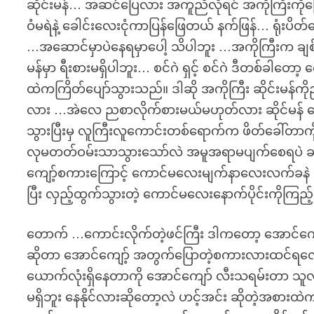
ဆိုင်းမန်… အဆင်ပြေလား အကူညီလိုရင် အကိုကြီးကိ
ဝံမရဲနဲ့ ခေါင်းလေးငုံကာပြန်ဖြေတယ် နက်ဖြန်… ရုံးပ
…အဆောင်မှာပဲနေရမှာပေါ့ သိပါဘူး …အကိုကြီးက ချစ်ခ
မန်မှာ ရီးစားမရှိပါဘူး… စင်ဂဲ ရှင့် စင်ဂဲ ဒီတစ်
ထဲကကြိတ်ပျော်သွားသည်။ ဒါဆို အကိုကြီး ဆိုင်းမန်
လား …အဲလေ ညစာလိုက်စားမယ်မဟုတ်လား ဆိုင်မန် အော
သွားပြီးမှ လူကြီးလူကောင်းတစ်ရောက်က ဖိတ်ခေါ်တာက
လုမတတ်ဝမ်းသာသွားသော်လဲ အမူအရာမပျက်စေရပဲ ခပ်ခပ
ကျော့်စကားကြောင့် ကောင်မလေးမျက်နာလေးလက်ခနဲ ပြုံ
ပြီး လှည့်ထွက်သွားတဲ့ ကောင်မလေးနောက်ပိုင်းကိုကြည့
တောက် …ကောင်းလိုက်တဲ့ဖင်ကြီး ဒါကတော့ အောင်ကျော် န
ဆိုတာ အောင်ကျော့် အတွက်ပြောတဲ့စကားလားထင်ရလောက
ယောက်လုံးရှိနေတာကို အောင်ကျော် လီးသရမ်းတာ သူ
မရှိဘူး နေနိုင်လားဆိုတော့လဲ ဟင့်အင်း ဆိုတဲ့အစားထဲက 