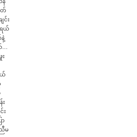
ဆန်
ှတ်
ျင်း
ေရယ်
ဲ့
ယ်…
ူး
တယ်
ု
့
်း
င်း
ော
 ညီမ