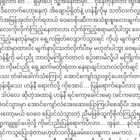
ိလား ဝေ … ရှိမှာပေါ့ သူ့အခန်းထဲမှာ… ငိုနေတုန်းလား ထူး
ဒီလောက်ဟော့နေတဲ့ အိချောပိုရှိတ်နဲ့ ဟန်နီ့ကိုမှ သတိလက်လွ
ဘရိတ်အမြန်အုတ်လိုက်ရတယ် ဝေဝေစိုးဆီကအသံစူးစူးလေးချက်ခ
လေးကိုလိုက်ကြည့်နေတာလား လိုက်ကြည့်စရာမလိုပါဘူး ဝ
့်နေတုန်းများ ရှေ့ကဖြတ်လျောက်သွားရင် ကိုယ့် မျက်ခွက်န
င်ထဲမှာထားပီး မျက်နာပိုးသတ်လိုက်ပီးမှ မဟုတ်ပါဘူး ဝေရ
့ကို မင်းညို ဘာလို့မကြိုက်တာလဲ စဉ်းစားမိလို့ပါ မကြိုက်ဖ
ကိုမင်းညို ရှေ့ဆက်မတိုးရဲတာ နေရာချင်းသာလဲလိုက်ချင်
သေး တံခါးခေါက်သံကြောင့် အောင်ကျော်သွားဖွင့်ပေးလိုက်
းရှိသေး ဟန်နီ ရောက်လို့ ကိုအောင်… ပြန်ရောက်နေပီလား ခ
ဒါပဲလေ ဆိုတဲ့အထာနဲ့ ဟန်နီ ရင်ကော့ခေါင်းမော့ [ဖင်ကတော
ထဲဝင်သွားမှာ အောင်ကျော်လဲအေးဆေးပြောကြပါစေဆိုပီး အခန
ော့မယ် ဝေဝေ ပြောင်လဲသွားတဲ့ ညီမဖြစ်သူကိုစိုက်ကြည့်ရ
ှင်ပေါ့လို့ ကိုမင်းညိုပြန်ရောက်ပီလား… အွန်းး… နင်ပြ
ီအရင်ကသူပြောခဲ့တာမဟုတ်သလိုနဲ့နခမ်းလေးစူကာ မမကလဲ…