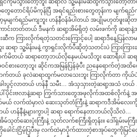
ရှင်ကိုမသွားတော့ဘူး ဆရာလဲ သူ့မိန်းမဆီထွက်သွားတော့တာပ
တွေတောင်ရိပ်မိကုန်ပြီ အရင်ရည်းစားတွေတုန်းက မျက်ရည
့မှမျက်ရည်မကျဘူး ဟန်နီဝန်ခံပါတယ် အပျိုမဟုတ်ဖူးဆိုတ
ောင်းတတ်တယ် ဒီမနက် ဆရာ့အိမ်ရှိတဲ့ လမ်းဖက်ကို ဆရာနဲ
းမကြီးဆီက ကြားလိုက်ရတဲ့သတင်းကြောင့်ပေါ့ ဆရာဒီနေ့ပြန်လာ
 ဆရာ သူ့မိန်းမနဲ့ ကွာရှင်းလိုက်ပီဆိုတဲ့သတင်းပဲ ကြားကြားခ
ှားသောက်မိတယ် ဆရာတော့ဘယ်လိုနေမယ်မသိဘူး ဆောရီးပါ ဆရ
်စားတော့ဘူး ဆိုင်ကအမြန်ပြန်ခဲ့ပီး ညနေရောက်တဲ့အထိစေ
ရလောက်တယ် ခုလဲဆရာထွက်မလာသေးဘူး ကြာလိုက်တာ ကိုယ်ပ
ံခါးပွင့်လာတယ် ဟန်နီ သမီး… အံသှသှားတဲ့ဆရာ့အသံ ဟယ်
ေါ်ပိုင်းဗလာနဲ့ဆရာ ကြွက်သားတွေအဖုလိုက်အထစ်လိုက်နဲ့ 
ယ် လက်ထဲမှာလဲ ဆေးသုတ်တံကြီးနဲ့ ဆရာကဒီအိမ်လေးကို
်တယ် ဟန်နီနဲ့များကွာပါ့ ဆရာ ရောက်နေတာဘယ်လိုသိလဲ…
သုတ်ဆေးပုံးကြီးနဲ့ သုတ်လက်စကြီးရှိတုန်း။ ဒေါ်ရှမ်းမကြီ
းငြိမ့်ပြပီးမှ လက်ထဲမှာပိုက်ထားတဲ့စာအုပ်တွေကိုမြင်တ