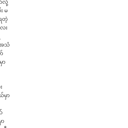
လို့
ီး မ
ရတဲ့
မလေး
့
့ အသံ
က်
မှာ
ေး
်မှာ
ယ်
ှာ