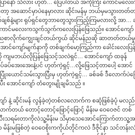
ုပြောနော် သိလား ဟုတ်… ပြေပါတယ် အကိုကြီး ကောင်မလေ
ိတ်တော့ အဆောင်မှာပဲနေမှာလား ဆိုင်းမန်မှ ဘယ်မှမသွားတတ်
ျစ်နဲ့များ ရုပ်ရှင်တွေဘာတွေသွားကြည့်ကြမလားလို့ အာ… ဆိ
ခါတော့ ကောင်မလေးကသွက်သွက်ကလေးပြန်ဖြေသည်။ အောင်ကျော် 
ကိုညစာလိုက်ကျွေးချင်တယ်ကွယ် ဆိုင်မန်ညဆို ဆာတတ်တယ်မှ
င်ကျော်မျက်နာကို တစ်ချက်မော့ကြည်ကာ ခေါင်းလေးပြန်ငု
ို ကျမဘယ်လိုပြန်ဖြေသင့်သလဲရှင်… အောင်ကျော် ထခုန်
်အေးအေးနဲ့ပင် ဟုတ်ကဲ့ရှင့်…လို့ဖြေသင့်တာပေါ့ အောင်
းယောင်သမ်းသွားပြီးမှ ဟုတ်ကဲ့ရှင့်… ခစ်ခစ် ဒီလောက်ပဲပ
်ပီး အောင်ကျော် တံတွေးမျိုချမိသည် ။
ဲ့ ဆိုင်းမန် လွန်ခဲ့တဲ့တစ်လလောက်က စဆုံဖြစ်ခဲ့ပုံ မလည်ရှ
်တယ် တောင့်တောင့်ဖြောင့်ဖြောင့် မိန်းမ ဝေဝေဇင် တစ်
လီးသရမ်းတာကိုလဲသူ့မိန်းမ သိမှာသေအောင်ကြောက်တာသူ့အ
မိန်းမဖြစ်တဲ့ ဝေဝေစိုးကကိုယ်တိုင်ကလဲ ဒီဇိုင်နာ သင်တန်းလဲဖ