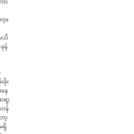
်းကာ
ော့။
းမသိ
ခုန်
ု
ခိုး
းနေ
်ဆရာ့
 ဟန်
တော့
ရှိ