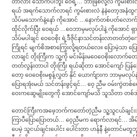
တာလား သောက်ပါဘူး ဝေရဲ့… ဘာဖြစ်လို့လဲ ကွမ်းစားလ
ရယ် အရက်သောက်လာရင် ကွမ်းစားလဲ နဲနဲတော့အနံထ
သိပ်မသောက်နဲ့နော် ကိုအောင် …နောက်တစ်ပတ်လောက်ဆိ
ထိုင်လိုက်ပြီး ဝေရယ် …ဝေဘာမှမလုပ်ပါနဲ့ ကိုအောင
သိပ်မပါချင် ဝေဝေစိုး ရဲ့ဒီဇိုင်နာသင်တန်းလာတတ်တ
ကြိုရင် မျက်စိအစာကြွေးလို့ရတယ်လေ။ ပြောမဲ့သာ ပြ
လာချင် တိုးကြီးက သူ့ကို မင်းမိန်းမဝေဝေစိုးလောက်တ
တတ်လွန်းတာပါ တိုးကြီး ရယ်ဆိုတာ အောင်ကျော် ပြန်
တော့ ဝေဝေစိုးမစွန့်လွှတ် နိုင် ယောက်ျားက ဘာမှမလုပ
ပြောရအုံးမယ် သင်တန်းဖွင့်ရင်… ဝေ့ ညီမ ဝမ်းကွ
ဝေးကဆွေမျိုးတွေကို အောင်ကျော်မသိ သူသိတာ တစ်အိမ်
တောင်ကြီးကအဖေ့ဘက်ကတော်တဲ့ညီမ သူ့သူငယ်ချင်းအ
ကြာပီပြောပြောတယ်… ဝေ့ညီမက ရောက်လာရင်… အိမ်
ပေမဲ့ သူငယ်ချင်းပေါင်း ပေါင်းတာ ဟန်နီ နဲ့တောင်မတူဘ