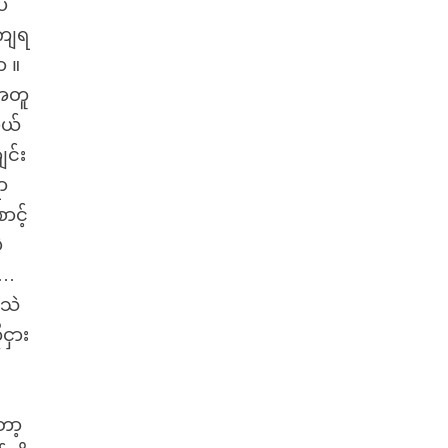
ဲ
်ကျရ
ာ ။
့အတူ
မယ်
ျင်း
ာ
ာင့်
ဲ
 …
အသဲ
ငှား
း
ော့