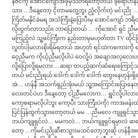
နီဇင်ကို အောင်ကျော်အခုမှသတိရတော့တယ် ခုရောဟန်နီရှ
သား …ဒီနေ့တော့ ငိုတာမတွေ့ဘူး ညံ့လိုက်တဲ့ မင်းညို …
ကြိတ်မနိုင်ခဲမရ အသံကြီးနဲ့ပြောပီးမှ အောင်ကျော် 
လိုထွက်လာသည်။ ဘာပြောတယ် … ကိုအောင် ရှင် ညီမ
မကြည့်လဲ သူ့ဖင်ကြီးက နည်းတာမှမဟုတ်တာ TV ထိုင်ကြည
လွှတ်ပါ့မလားစိုးရိမ်ရတယ် အဟုတ် ရင်ထဲကစကားကို ရ
ဝေ့ညီမက ကိုယ့်ညီမလိုပါပဲ ဝေလို့ပဲ အချောအလှလေးဟန်နီ
လို့ပြောလို့ရမလား …ဆရာ တပည့်ဆက်ဆံရေးကြောင့်သာ 
တယ် မင်းညိုရယ် ဒေါက် ဒေါက် ဒေါက် တွေးနေတုန်းရှိ
အဲ… ဟန်နီ အသက်ရှည်အုံးမယ် သူ့အကြောင်းပြောနေတုန်
လေးတင်ပဲဟ ဒီနေ့တော့ ငါ့ညီမလေးက… ရွှင်လို့ပါလား 
ကော့စရာမလိုပါဘူး ကော့ပီး သားကြီးပဲကို] ကာအခန်း
ပြင်ပြန်ထွက်သွားတော့တယ် မမ …ညီမလေ ကျူရှင်သွားတ
ဘယ်ကျူရှင်လဲ… မမကလဲ… ဘယ်ကျူရှင်ရမှာလဲ ဆရာ့ကျူရ
တော့ …ကိုမင်းညိုဆီစာသွားမသင်တော့ဘူးဆို ဟန်န