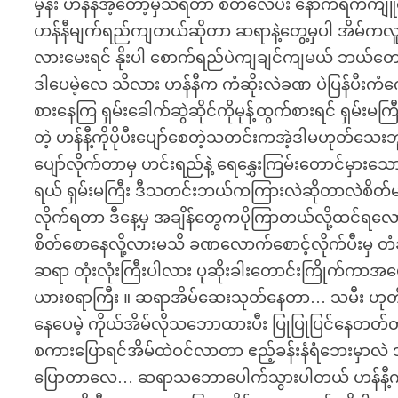
မှန်း ဟန်နီအဲ့တော့မှသိရတာ စိတ်လေပီး နောက်ရက်ကျူ
ဟန်နီမျက်ရည်ကျတယ်ဆိုတာ ဆရာနဲ့တွေ့မှပါ အိမ်ကလူ
လားမေးရင် နိုးပါ စောက်ရည်ပဲကျချင်ကျမယ် ဘယ်တော
ဒါပေမဲ့လေ သိလား ဟန်နီက ကံဆိုးလဲခဏ ပဲပြန်ပီးကံက
စားနေကြ ရှမ်းခေါက်ဆွဲဆိုင်ကိုမုန့်ထွက်စားရင် ရှမ်
တဲ့ ဟန်နီ့ကိုပိုပီးပျော်စေတဲ့သတင်းကအဲ့ဒါမဟုတ်သေးဘူး
ပျော်လိုက်တာမှ ဟင်းရည်နဲ့ ရေနွှေးကြမ်းတောင်မ
ရယ် ရှမ်းမကြီး ဒီသတင်းဘယ်ကကြားလဲဆိုတာလဲစိတ်မဝင
လိုက်ရတာ ဒီနေ့မှ အချိန်တွေကပိုကြာတယ်လို့ထင်
စိတ်စောနေလို့လားမသိ ခဏလောက်စောင့်လိုက်ပီးမှ တ
ဆရာ တုံးလုံးကြီးပါလား ပုဆိုးခါးတောင်းကြိုက်ကာအပ
ယားစရာကြီး ။ ဆရာအိမ်ဆေးသုတ်နေတာ… သမီး ဟုတ်မ
နေပေမဲ့ ကိုယ်အိမ်လိုသဘောထားပီး ပြုပြုပြင်နေတတ
စကားပြောရင်အိမ်ထဲဝင်လာတာ ဧည့်ခန်းနံရံဘေးမှာလဲ အိမ်
ပြောတာလေ… ဆရာသဘောပေါက်သွားပါတယ် ဟန်နီ့ကိုခေါင်