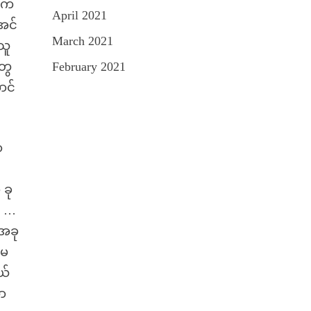
ွေက
April 2021
 အင်
March 2021
သူ
တွေ
February 2021
ာင်
ာ
 ခု
း …
 အခု
းမ
ယ်
လာ