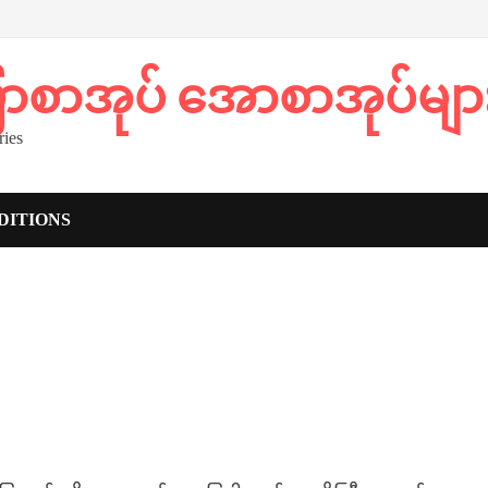
ပြာစာအုပ် အောစာအုပ်မျာ
ies
DITIONS