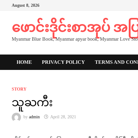
Skip
August 8, 2026
to
content
ဖောင်းဒိုင်းစာအုပ် အ
Myanmar Blue Book, Myanmar apyar book, Myanmar Love Stor
HOME
PRIVACY POLICY
TERMS AND CON
STORY
သူႀကီး
by
admin
April 28, 2021