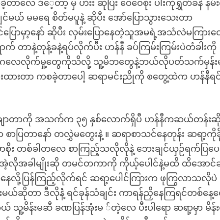
ခဲ့တာလေ ဒီေ့တာ့ မှ ဟီးး ဆိုပြီး ဝေဝေစိုး ပါးကိုရွှတ်ခနဲ နမ
မယ် မမရေ စိတ်မပူနဲ့ ဆိုပီး အော်ပြောသွားသေးတာ
ပြောမှာ့နော် ဆိုပီး လှမ်းပြောနေတဲ့သူအမရဲ့အသံလဲမကြားတ
တာနဲ့တုန့်ခနဲ့ရပ်လိုက်ပီး ဟန်နီ ခပ်ကြမ်းကြမ်းပဲတံခါးကို
ဲ့ဂလေလိုက်မှု့တွေကိုသိလို့ သူ့မိဘတွေနဲ့ဘယ်လိုပတ်သက်မှန်
းပေးထားတာ ကစခဲ့တာပေါ့ ဆရာမင်းညိုကို စတွေ့ထဲက ဟန်နီရင်
ာတာကို အသက်က ၃၅ နှစ်လောက်ရှိပီ ဟန်နီကဆယ်တန်းဆိ
စာပြတာနော် တလွှဲမတွေးနဲ့ ။ ဆရာစာသင်နေတုန်း ဆရာ့ကိုခိုး
ာစိုး တစ်ခါတလေ စာကြည့်သလိုလိုနဲ့ ဘေးချင်ယှဉ်ရက်ပြပေ
ါ့ အဲ့လိုအခါမျိုးဆို တမင်တကာကို ကိုယ့်ပေါင်နဲ့မထိ ထိအောင
ာက်နေလို့ပြန်ကြည့်လိုက်ရင် ဆရာ့ပေါင်ကြားက ဖုကြွလာသလိုပဲ
ယ်ဆိုတာ ဒီလိုနဲံ့ ရင်ခုန်သံချင်း ကာရန်ညှိနေကြရင်တစ်နေ့
သူ့မိန်းမဆီ ခဏပြန်အုံးမ ်တဲ့လေ ပီးပါရော ဆရာ့မှာ မိန်းမ