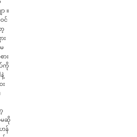
ေ
ျာ ။
ဝင်
ာ့
ွား
ံမ
ံစား
်ကို
ဲ့
ေး
။
ာ့
မဆို
 ဟန်