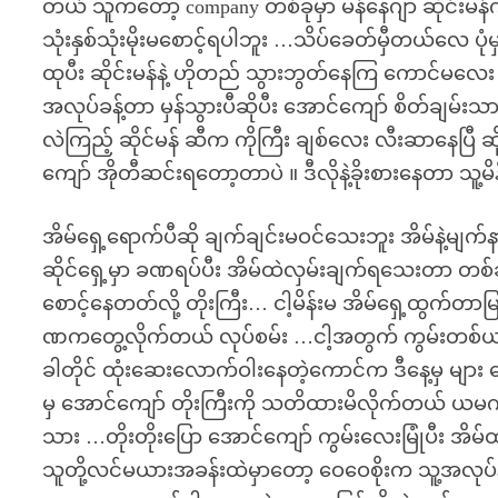
တယ် သူကတော့ company တစ်ခုမှာ မန်နေဂျာ ဆိုင်းမ
သုံးနှစ်သုံးမိုးမစောင့်ရပါဘူး …သိပ်ခေတ်မှီတယ်လေ ပုံ
ထုပီး ဆိုင်းမန်နဲ့ ဟိုတည် သွားဘွတ်နေကြ ကောင်မလေး
အလုပ်ခန့်တာ မှန်သွားပီဆိုပီး အောင်ကျော် စိတ်ချမ်းသ
လဲကြည့် ဆိုင်မန် ဆီက ကိုကြီး ချစ်လေး လီးဆာနေပြီ ဆ
ကျော် အိုတီဆင်းရတော့တာပဲ ။ ဒီလိုနဲ့ခိုးစားနေတာ သ
အိမ်ရှေ့ရောက်ပီဆို ချက်ချင်းမဝင်သေးဘူး အိမ်နဲ့မျက်
ဆိုင်ရှေ့မှာ ခဏရပ်ပီး အိမ်ထဲလှမ်းချက်ရသေးတာ တ
စောင့်နေတတ်လို့ တိုးကြီး… ငါ့မိန်းမ အိမ်ရှေ့ထွက်တ
ဏကတွေ့လိုက်တယ် လုပ်စမ်း …ငါ့အတွက် ကွမ်းတစ်ယာလော
ခါတိုင် ထုံးဆေးလောက်ဝါးနေတဲ့ကောင်က ဒီနေ့မှ များ စ
မှ အောင်ကျော် တိုးကြီးကို သတိထားမိလိုက်တယ် ယမကာန
သား …တိုးတိုးပြော အောင်ကျော် ကွမ်းလေးမြုံပီး အိ
သူတို့လင်မယားအခန်းထဲမှာတော့ ဝေဝေစိုးက သူ့အလုပ်န