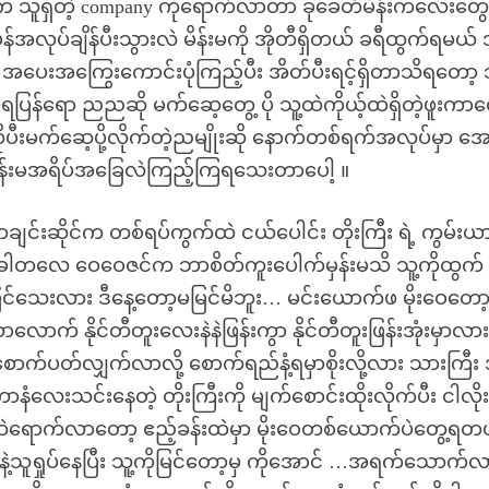
န်က သူရှိတဲ့ company ကိုရောက်လာတာ ခုခေတ်မိန်းကလေးတ
မှန်အလုပ်ချိန်ပီးသွားလဲ မိန်းမကို အိုတီရှိတယ် ခရီထွက်ရမယ်
 အပေးအကြွေးကောင်းပုံကြည့်ပီး အိတ်ပီးရင့်ရှိတာသိရတော့ 
ာရပြန်ရော ညညဆို မက်ဆေ့တွေ့ ပို သူ့ထဲကိုယ့်ထဲရှိတဲ့ဖူးကာ
ိုပီးမက်ဆေ့ပို့လိုက်တဲ့ညမျိုးဆို နောက်တစ်ရက်အလုပ်မှာ အေ
ူ့မိန်းမအရိပ်အခြေလဲကြည့်ကြရသေးတာပေါ့ ။
နာချင်းဆိုင်က တစ်ရပ်ကွက်ထဲ ငယ်ပေါင်း တိုးကြီး ရဲ့ ကွမ်းယ
စ်ခါတလေ ဝေဝေဇင်က ဘာစိတ်ကူးပေါက်မှန်းမသိ သူ့ကိုထွက်
ာမြင်သေးလား ဒီနေ့တော့မမြင်မိဘူး… မင်းယောက်ဖ မိုးဝေတော့
က် နိုင်တီတူးလေးနဲနဲဖြန်းကွာ နိုင်တီတူးဖြန်းအုံးမှာလာ
ောက်ပတ်လျှက်လာလို့ စောက်ရည်နံ့ရမှာစိုးလို့လား သားကြီး
ံလေးသင်းနေတဲ့ တိုးကြီးကို မျက်စောင်းထိုးလိုက်ပီး ငါလို
မ်ထဲရောက်လာတော့ ဧည့်ခန်းထဲမှာ မိုးဝေတစ်ယောက်ပဲတွေ့ရတ
ဲ့သူရှုပ်နေပြီး သူ့ကိုမြင်တော့မှ ကိုအောင် …အရက်သောက်