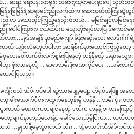
ယ်… ဆရာ ခရီးပန်းလာမှန်း သမီးကူသုတ်ပေးမှာပေါ့ သုတ်တတ်
န်ခြေမြန်နဲ့ ဆရာမင်းညိုလက်ထဲက ဆေးသုတ်တံကြီးဆွဲယူပ
မင်းညိုလဲ အသာထိုင်ကြည့်နေလိုက်တယ်… မမြင်ချင်လဲမြင်နေ
င်းညို ပေါင်ကြားက ငယ်ထိပ်က သွေးတိုးချင်လာပြီ ဒီကောင်
်လား…အဲ့ဒီအချိန် နာမည်ကျော် မိန်းမဆိုးလေး လေဒီဂါဂါရဲ
ားတယ် သူ့ဖုံးလဲမဟုတ်ပါဘူး အာရုံစိုက်နားထောင်ကြည့်တော
ပုလေးပေါ်တက်ပီးလက်စွမ်းပြနေတဲ့ ဟန်နီဇော့် အနားလျှော
ဘူး ဖုံးလာနေလို့ … ဆရာသမီးဖုံးခဏကိုင်ပေး …သမီးလက်
ိုထောင်ပြသည်။
 အင်္ကျီကလဲ အိပ်ကပ်မပါ ဆွဲသားပျော့ပျော့ တီရှပ်အဖြူ အလ
 ခါးအောက်ပိုင်းကထွက်နေတုန်းမို့ ဟန်နီ …သမီး ဖုံးကဘယ
ူးသွားတယ် ခုဏထဲကထချင်နေတဲ့ ဒုတ်က ဟန်နီ့ စကားကြောင့်
ီ ကတော့မျက်နာတည်လေးနဲ့ပဲ ခေါင်လေးညိမ့်ပြကာ… ဟုတ်တ
 …ချွတ်ဖို့မေ့သွားတယ် ဟီးး …အဲ့ဘောင်းဘီအိပ်ကပ်ထဲမ