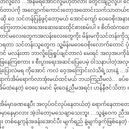
ာလို့လေ …အနံမရအောင်လို့မဟုတ်လား ခံတွင်းချဉ်လို့ပါ ဝ
ွက်တာပဲကို အလျှောက်ကောင်းတော့အထောင်းသက်သာတယ်ဗ
ု ဝေ သင်တန်ပြန်ဖွင့်တော့မယ် အောင်ကျော် ဝေဝေစိုးအနား
် ရှာကြွေးတာပဲအေးအေးဆေးဆေးထိုင်စားစမ်းပါ ။ စိတ်ထဲကတေ
ဲ့ကောင်မလေးတွေကအလန်းလေးတွေကိုး မိန်းမကိုသင်တန်းကိုသ
ောရတာ သင်တန်းသူတွေက သူ့မိန်းမဝေဝေစိုးလောက်တောင် ပု
ောင် မလန်းတာ ဘာလို့ခြေရှုပ်ချင်တာလဲ မေးရင် အလှအပကိုခ
ဖြေနေကြစကား ။ စီးပွားရေးအဆင်ပြေပေမဲ့ ဝါသနာပါတဲ့အလုပ
်နဲ့ပြောလဲမရ ကိုအောင် ကလဲ ဝေ့အကြောင်းလဲသိရဲ့သားနဲ့ …ဒါန
ဲတစ်ရောက်အိမ်ရောက်လာအုံးမယ်ထင်မယ် ဘယကြညီမလဲ… ခပ်ဝ
ထဲနေတဲ့ ဝေဝေ့ မောင် မိုးဝေနဲ့ညီမအရင်း ဟန်နီဇင်သိတာ 
ိမ်မှာခဏနေ့ပီး အလုပ်ဝင်လုပ်နေတယ်တဲ့ ရောက်နေတာတေ
မှာနေမှာလား အဲ့ဒါတော့မသေချာသေးဘူး …သူနဲ့ဝေက ညီအ
ူး တစ်နေ့ကုန်အခန်းအောင်ပီး မျက်ရည် နဲ့မျက်ခွက်ဖြစ်နေတဲ့