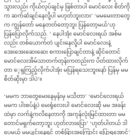
သွားလည်း ကိုယ်လုပ်ချင်မှ ဖြစ်တာပါ မောင်လေး စိတ်ကို
က ဆက်ဆံချင်နေလို့ပါ မဟုတ်ဘူးလား’ ‘မမမေးတာတွေ
က ကျွန်တော် မနေတတ်တော့ဘူး ပြန်တော့မယ်’ဟု
ပြန်ပြောလိုက်သည်. ‘ နေပါအုံး မောင်လေးရယ် အစ်မ
လည်း တစ်ယောက်တဲ ပျင်းနေလို့ပါ မောင်လေးနဲ့
အေးအေးဆေးဆေး စကားပြောချင်တာနဲ့ ဆိုင်တောင်
မောင်လေးအိမ်သာတက်တုန်းကတည်းက ပိတ်ထားလိုက်
တာ ေ့ရှကြည့်လိုက်ပါအုံး မပြန်ရသေးဘူးနော် ပြန်မှ မမ
စိတ်ဆိုးမှာ ဒါပဲ’။
‘မမက ဘာတွေမေးနေမှန်းမှ မသိတာ’ ‘မောင်လေးရယ်
မမက ပါးစပ်နဲ့ပဲ မေးရုံလေးပါ မောင်လေးဆို မမ အခန်း
ထဲမှာ လက်နဲ့ကလိနေတာကို အကုန်လုံးမြင်ထားတာ မမ
တောင်မရှက်တော့ဘူး ဟုတ်လားပြော’ ‘ဟုတ်ပါတယ် ဒါ
ပေမယ့် မမပျင်းနေရင် တစ်ခြားအကြောင်း ပြောရအောင်’