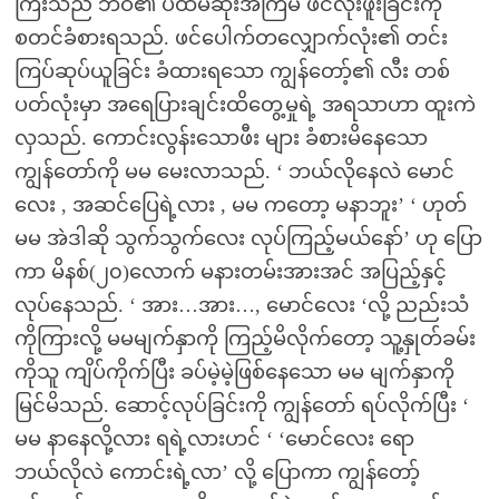
ကြီးသည် ဘဝ၏ ပထမဆုံးအကြိမ် ဖင်လိုးဖူးခြင်းကို
စတင်ခံစားရသည်. ဖင်ပေါက်တလျှောက်လုံး၏ တင်း
ကြပ်ဆုပ်ယူခြင်း ခံထားရသော ကျွန်တော့်၏ လီး တစ်
ပတ်လုံးမှာ အရေပြားချင်းထိတွေ့မှုရဲ့ အရသာဟာ ထူးကဲ
လှသည်. ကောင်းလွန်းသောဖီး များ ခံစားမိနေသော
ကျွန်တော်ကို မမ မေးလာသည်. ‘ ဘယ်လိုနေလဲ မောင်
လေး , အဆင်ပြေရဲ့လား , မမ ကတော့ မနာဘူး’ ‘ ဟုတ်
မမ အဲဒါဆို သွက်သွက်လေး လုပ်ကြည့်မယ်နော်’ ဟု ပြော
ကာ မိနစ်(၂၀)လောက် မနားတမ်းအားအင် အပြည့်နှင့်
လုပ်နေသည်. ‘ အား…အား…, မောင်လေး ‘လို့ ညည်းသံ
ကိုကြားလို့ မမမျက်နှာကို ကြည့်မိလိုက်တော့ သူ့နှုတ်ခမ်း
ကိုသူ ကျိပ်ကိုက်ပြီး ခပ်မဲ့မဲ့ဖြစ်နေသော မမ မျက်နှာကို
မြင်မိသည်. ဆောင့်လုပ်ခြင်းကို ကျွန်တော် ရပ်လိုက်ပြီး ‘
မမ နာနေလို့လား ရရဲ့လားဟင် ‘ ‘မောင်လေး ရော
ဘယ်လိုလဲ ကောင်းရဲ့လာ’ လို့ ပြောကာ ကျွန်တော့်