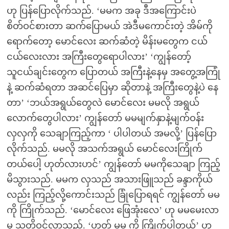
ဟု ပြန်ပြောလိုက်သည်. ‘မမက အခု ဒီအကြောင်းပဲ
စိတ်ဝင်စားတာ ဆက်ပြောမယ် အဲဒီမကောင်းတဲ့ အိမ်ကို
ရောက်တော့ မောင်လေး ဆက်ဆံတဲ့ မိန်းမတွေက ငယ်
ငယ်လေးလား အကြီးတွေရောပါလား’ ‘ကျွန်တော့်
သူငယ်ချင်းတွေက ပြောတယ် အကြီးနဲ့နေမှ အတွေ့အကြုံ
နဲ့ ဆက်ဆံရတာ အဆင်ပြေမှာ ဆိုတာနဲ့ အကြီးတွေနဲ့ပဲ နေ
တာ’ ‘ဘယ်အရွယ်တွေလဲ မောင်လေး မမလို အရွယ်
လောက်တွေပါလား’ ကျွန်တော် မမမျက်နှာနဲ့မျက်ဝန်း
လှလှကို သေချာကြည့်ကာ ‘ ပါပါတယ် အမလို့’ ပြန်ပြော
လိုက်သည်. မမလို အသက်အရွယ် မောင်လေးကြိုက်
တယ်ပေါ့ ဟုတ်လားဟင်’ ကျွန်တော် မမကိုသေချာ ကြည့်
မိသွားသည်. မမက လှသည် အသားဖြူသည် ခန္ဒာကိုယ်
လည်း ကြည့်လို့ကောင်းသည် ခြုံပြောရရင် ကျွန်တော် မမ
ကို ကြိုက်သည်. ‘မောင်လေး ဖြေအုံးလေ’ ဟု မမမေးလာ
မှ သတိဝင်လာသည်. ‘ဟုတ် မမ ကို ကြိုက်ပါတယ်’ ဟု