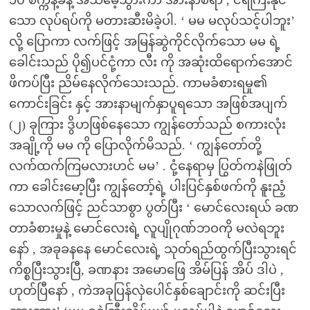
၁၀ စက္ကန့်ခန့် အသိမေ့သွားကာ အားနာစရာ , ငရဲကြီးနိုင်
သော လုပ်ရပ်ကို မတားဆီးမိခဲ့ပါ. ‘ မမ မလုပ်သင့်ပါဘူး’
လို့ ပြောကာ လက်ဖြင့် အမြန်ဆွဲကိုင်လိုက်သော မမ ရဲ့
ခေါင်းသည် ပို၍ပင်ငုံ့ကာ လီး ကို အဆုံးထိရောက်အောင်
ဖိကပ်ပြီး ညိမ်နေလိုက်သေးသည်. ကာမခံစားရမှု၏
ကောင်းခြင်း နှင့် အားနာမျက်နှာပူရသော အဖြစ်အပျက်
(၂) ခုကြား ဒွိဟဖြစ်နေသော ကျွန်တော်သည် စကားလုံး
အချို့ကို မမ ကို ပြောလိုက်မိသည်. ‘ ကျွန်တော်တို့
လက်ထက်ကြမလားဟင် မမ’ . ငုံ့နေရာမှ ပြွတ်ကနဲဖြုတ်
ကာ ခေါင်းမော့ပြီး ကျွန်တော့်ရဲ့ ပါးပြင်နှစ်ဖက်ကို နူးညံ့
သောလက်ဖြင့် ညင်သာစွာ ပွတ်ပြီး ‘ မောင်လေးရယ် ခဏ
တာခံစားမှုနဲ့ မောင်လေးရဲ့ လူပျိုဂုဏ်ဘဝကို မလဲရဘူး
နော် , အခုခနနေ မောင်လေးရဲ့ သုတ်ရည်ထွက်ပြီးသွားရင်
ကိစ္စပြီးသွားပြီ, ခဏနား အမောဖြေ အိမ်ပြန် အိပ် ဒါပဲ ,
ဟုတ်ပြီနော် , ကဲအခုပြန်လှဲပေါင်နှစ်ချောင်းကို ဆင်းပြီး