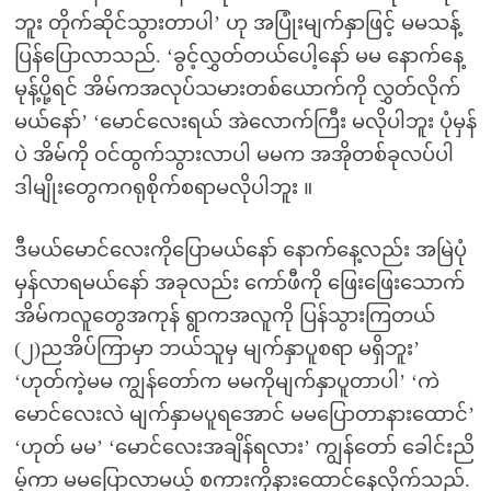
ဘူး တိုက်ဆိုင်သွားတာပါ’ ဟု အပြုံးမျက်နှာဖြင့် မမသန့်
ပြန်ပြောလာသည်. ‘ခွင့်လွှတ်တယ်ပေါ့နော် မမ နောက်နေ့
မုန့်ပို့ရင် အိမ်ကအလုပ်သမားတစ်ယောက်ကို လွှတ်လိုက်
မယ်နော်’ ‘မောင်လေးရယ် အဲလောက်ကြီး မလိုပါဘူး ပုံမှန်
ပဲ အိမ်ကို ဝင်ထွက်သွားလာပါ မမက အအိုတစ်ခုလပ်ပါ
ဒါမျိုးတွေကဂရုစိုက်စရာမလိုပါဘူး ။
ဒီမယ်မောင်လေးကိုပြောမယ်နော် နောက်နေ့လည်း အမြဲပုံ
မှန်လာရမယ်နော် အခုလည်း ကော်ဖီကို ဖြေးဖြေးသောက်
အိမ်ကလူတွေအကုန် ရွာကအလူကို ပြန်သွားကြတယ်
(၂)ညအိပ်ကြာမှာ ဘယ်သူမှ မျက်နှာပူစရာ မရှိဘူး’
‘ဟုတ်ကဲ့မမ ကျွန်တော်က မမကိုမျက်နှာပူတာပါ’ ‘ကဲ
မောင်လေးလဲ မျက်နှာမပူရအောင် မမပြောတာနားထောင်’
‘ဟုတ် မမ’ ‘မောင်လေးအချိန်ရလား’ ကျွန်တော် ခေါင်းညိ
မ့်ကာ မမပြောလာမယ့် စကားကိုနားထောင်နေလိုက်သည်.