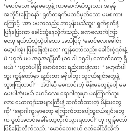
‘မောင်လေး မိန်းမတွေနဲ့ ကာမဆက်ဆံဘူးလား အမှန်
အတိုင်းပြောနော်’ ရုတ်တရက်မထင်မှတ်သော မမစကား
ကြောင့် ‘အာ မမကလည်း ဘာမှန်းမသိဘူး’ ရှက်ရှက်နဲ့
ပြန်ပြောကာ ခေါင်းငုံ့နေလိုက်သည်. ခဏလောက်ကြာ
တော့ ရယ်သံသဲ့သဲ့ပါသော အသံဖြင့် ‘မောင်လေးခေါင်း
မော့ပါအုံး ပြန်ဖြေအုံးလေ’ ကျွန်တော်လည်း ခေါင်းငုံ့ရင်းနဲ့
ပဲ ‘ဟုတ် မမ အခုအချိန်ထိ (၁၀ ခါ ၁၅ခါ) လောက်တော့ ရှိ
မယ် ‘ ‘ဟုတ်ပါပြီ မောင်လေး ရည်းစားနဲ့လား’ ‘ မဟုတ်ပါ
ဘူး ကွန်တော်မှာ ရည်းစား မရှိပါဘူး သူငယ်ချင်းတွေနဲ့
သွားကြတာပါ’ ‘ အဲဒါဆို မကောင်းတဲ့ မိန်းမတွေနဲ့ပေါ့ မမ
မေးပါအုံးမယ် မောင်လေး ရောဂါကူးမှာ မကြောက်ဘူး
လား ယောကျာ်းအများကြီးနဲ့ ဆက်ဆံထားတဲ့ မိန်းမတွေ
ကို’ ‘ရောဂါကူးမှာတော့ ကြောက်တာပေါ့သူငယ်ချင်းတွေ
က ဇွတ်အတင်းခေါ်တော့လိုက်သွားရတာပါ’ ဟု ကျွန်တော်
ပြန်ပြောလိုက်သည်. ‘မောင်လေးရယ် ဇွတ်ခေါ်လို့လိုက်