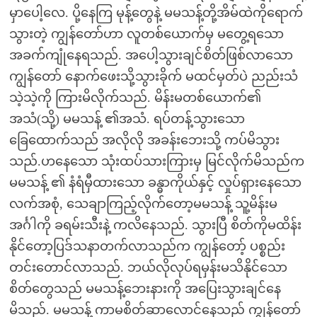
မှာပေါ့လေ. ပို့နေကြ မုန့်တွေနဲ့ မမသန့်တို့အိမ်ထဲကိုရောက်
သွားတဲ့ ကျွန်တော်ဟာ လူတစ်ယောက်မှ မတွေ့ရသော
အခက်ကျုံနေရသည်. အပေါ့သွားချင်စိတ်ဖြစ်လာသော
ကျွန်တော် နောက်ဖေးသို့သွားခိုက် မထင်မှတ်ပဲ ညည်းသံ
သဲ့သဲ့ကို ကြားမိလိုက်သည်. မိန်းမတစ်ယောက်၏
အသံ(သို့) မမသန့် ၏အသံ. ရပ်တန့်သွားသော
ခြေထောက်သည် အလိုလို အခန်းဘေးသို့ ကပ်မိသွား
သည်.ဟနေသော သုံးထပ်သားကြားမှ မြင်လိုက်မိသည်က
မမသန့် ၏ နံရံမှီထားသော ခန္ဓာကိုယ်နှင့် လှုပ်ရှားနေသော
လက်အစုံ, သေချာကြည့်လိုက်တော့မမသန့် သူ့မိန်းမ
အင်္ဂါကို ခရမ်းသီးနဲ့ ကလိနေသည်. သွားပြီ စိတ်ကိုမထိန်း
နိုင်တော့ပြဒ်သနာတက်လာသည်က ကျွန်တော့် ပစ္စည်း
တင်းတောင်လာသည်. ဘယ်လိုလုပ်ရမှန်းမသိနိုင်သော
စိတ်တွေသည် မမသန့်ဘေးနားကို အပြေးသွားချင်နေ
မိသည်. မမသန့် ကာမစိတ်ဆာလောင်နေသည် ကျွန်တော်