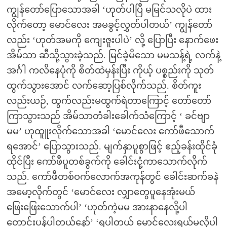
ကျွန်တော်ပြောသောအခါ ‘ဟုတ်ပါပြီ မမြင်သလိုပဲ ထား
လိုက်တော့ မောင်လေး အမခွင့်လွှတ်ပါတယ်’ ကျွန်တော်
လည်း ‘ဟုတ်အမကို ကျေးဇူးပါပဲ’ လို့ ပြောပြီး နောက်ဖေး
အိမ်သာ ဆီသို့သွားခဲ့သည်. မြင်ခဲ့မိသော မမသန့်ရဲ့ လက်နဲ့
အင်္ဂါ ကလိနေပုံကို စိတ်ထဲမှန်းပြီး ကိုယ့် ပစ္စည်းကို သုတ်
ထွက်သွားအောင် လက်ဆော့ပြစ်လိုက်သည်. စိတ်ကူး
လည်းယဉ်, ထွက်လည်းမထွက်ရဲတာကြောင့် တော်တော်
ကြာသွားသည် အိမ်သာတံခါးခေါက်သံကြောင့် ‘ ခင်ဗျာ
မမ’ ဟုထူူးလိုက်သောအခါ ‘မောင်လေး ကော်ဖီသောက်
ရအောင်’ ပြောသွားသည်. မျက်နှာပူစွာဖြင့် ဧည့်ခန်းထိုင်ခုံ
ထိုင်ပြီး ကော်ဖီပူတစ်ခွက်ကို ခေါင်းငုံ့ကာသောက်လိုက်
သည်. ကော်ဖီတစ်ဝက်လောက်အကုန်တွင် ခေါင်းဆက်ခနဲ
အမော့လိုက်တွင် ‘မောင်လေး လျှာတွေပူနေအုံးမယ်
ဖြေးဖြေးသောက်ပါ’ ‘ဟုတ်ကဲ့မမ အားနာနေလို့ပါ
တောင်းပန်ပါတယ်နော်’ ‘ရပါတယ် မောင်လေးရယ်မလိုပါ