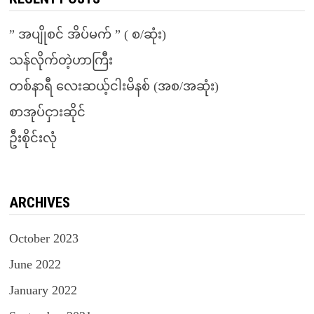
” အပျိုစင် အိပ်မက် ” ( စ/ဆုံး)
သန်လိုက်တဲ့ဟာကြီး
တစ်နာရီ လေးဆယ့်ငါးမိနစ် (အစ/အဆုံး)
စာအုပ်ငှားဆိုင်
ဦးစိုင်းလုံ
ARCHIVES
October 2023
June 2022
January 2022