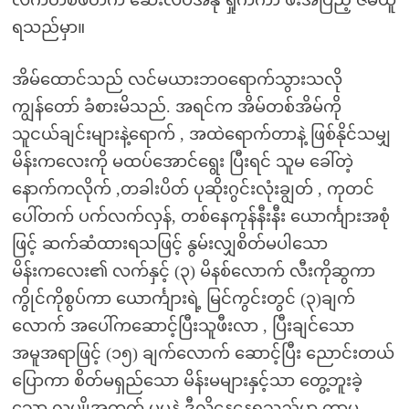
လက်တစ်ဖတ်က ဆေးလိပ်အနု ရှိုက်ကာ ဖီးအပြည့် ဇိမ်ယူ
ရသည်မှာ။
အိမ်ထောင်သည် လင်မယားဘဝရောက်သွားသလို
ကျွန်တော် ခံစားမိသည်. အရင်က အိမ်တစ်အိမ်ကို
သူငယ်ချင်းများနဲ့ရောက် , အထဲရောက်တာနဲ့ ဖြစ်နိုင်သမျှ
မိန်းကလေးကို မထပ်အောင်ရွေး ပြီးရင် သူမ ခေါ်တဲ့
နောက်ကလိုက် ,တခါးပိတ် ပုဆိုးဂွင်းလုံးချွတ် , ကုတင်
ပေါ်တက် ပက်လက်လှန်, တစ်နေကုန်နီးနီး ယောင်္ကျားအစုံ
ဖြင့် ဆက်ဆံထားရသဖြင့် နွမ်းလျှစိတ်မပါသော
မိန်းကလေး၏ လက်နှင့် (၃) မိနစ်လောက် လီးကိုဆွကာ
ကွိုင်ကိုစွပ်ကာ ယောင်္ကျားရဲ့ မြင်ကွင်းတွင် (၃)ချက်
လောက် အပေါ်ကဆောင့်ပြီးသူဖီးလာ , ပြီးချင်သော
အမူအရာဖြင့် (၁၅) ချက်လောက် ဆောင့်ပြီး ညောင်းတယ်
ပြောကာ စိတ်မရှည်သော မိန်းမများနှင့်သာ တွေ့ဘူးခဲ့
သော လူပျိုအတွက် မမနဲ့ ဒီလိုနေနေရသည်မှာ ကာမ