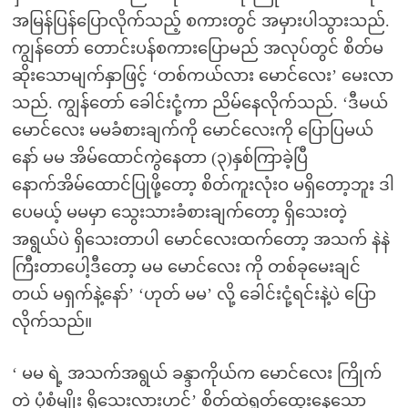
အမြန်ပြန်ပြောလိုက်သည့် စကားတွင် အမှားပါသွားသည်.
ကျွန်တော် တောင်းပန်စကားပြောမည် အလုပ်တွင် စိတ်မ
ဆိုးသောမျက်နှာဖြင့် ‘တစ်ကယ်လား မောင်လေး’ မေးလာ
သည်. ကျွန်တော် ခေါင်းငုံ့ကာ ညိမ်နေလိုက်သည်. ‘ဒီမယ်
မောင်လေး မမခံစားချက်ကို မောင်လေးကို ပြောပြမယ်
နော် မမ အိမ်ထောင်ကွဲနေတာ (၃)နှစ်ကြာခဲ့ပြီ
နောက်အိမ်ထောင်ပြုဖို့တော့ စိတ်ကူးလုံးဝ မရှိတော့ဘူး ဒါ
ပေမယ့် မမမှာ သွေးသားခံစားချက်တော့ ရှိသေးတဲ့
အရွယ်ပဲ ရှိသေးတာပါ မောင်လေးထက်တော့ အသက် နဲနဲ
ကြီးတာပေါ့ဒီတော့ မမ မောင်လေး ကို တစ်ခုမေးချင်
တယ် မရှက်နဲ့နော်’ ‘ဟုတ် မမ’ လို့ ခေါင်းငုံ့ရင်းနဲ့ပဲ ပြော
လိုက်သည်။
‘ မမ ရဲ့ အသက်အရွယ် ခန္ဒာကိုယ်က မောင်လေး ကြိုက်
တဲ့ ပုံစံမျိုး ရှိသေးလားဟင်’ စိတ်ထဲရှုတ်ထွေးနေသော