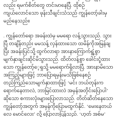
လည်း ရမက်စိတ်တွေ တင်းမာနေပြီ. ထိုစဉ်
ကျယ်လောင်သော ဖုန်းသီချင်းသံသည် ကျွန်တော့်ခါးမှ
မည်နေသည်။
. ကျွန်တော်ရော အခန်းထဲမှ မမရော လန့်သွားသည်. သွား
ပြီ တချိန်တည်း မမသန့် လှန်ထားသော ထမိန်ကိုအမြန်ချ
ပြီး အခန်းပြင်သို့ ထွက်လာရာ အားနာကြောက်ရွံ့စွာ
မျက်နှာချင်းဆိုင်မိသွားသည်. ထိတ်လန့်စွာ ခေါင်းငုံ့ထား
သော ကျွန်တော့်ေ့ရှသို့ မမရောက်ရှိလာပြီ. အားနာမိသော
အကြည့်များဖြင့် ဘာပြောရမှန်းမသိဖြစ်နေစဉ်
တည်ကြည်သောမျက်နှာထားဖြင့် ‘မင်း ဘယ်တုန်းက
ရောက်နေတာလဲ, ဘာမြင်ထားလဲ အမှန်အတိုင်းပြောပါ’
ဆိုသော စကားလုံးများပြောလာသည်. တိတ်ဆိတ်နေသော
ကျွန်တော့်အတွက် အမှန်ကိုပြောမထွက်နိုင်. ‘မေးနေတယ်
လေ မောင်လေး’ လို့ ပြောလာပြန်သည်. ‘ဟုတ် အစ်မ’