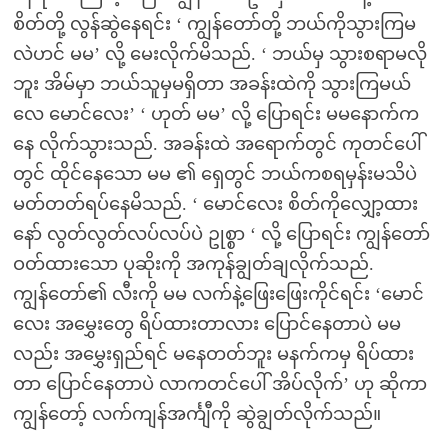
စိတ်တို့ လွန်ဆွဲနေရင်း ‘ ကျွန်တော်တို့ ဘယ်ကိုသွားကြမ
လဲဟင် မမ’ လို့ မေးလိုက်မိသည်. ‘ ဘယ်မှ သွားစရာမလို
ဘူး အိမ်မှာ ဘယ်သူမှမရှိတာ အခန်းထဲကို သွားကြမယ်
လေ မောင်လေး’ ‘ ဟုတ် မမ’ လို့ ပြောရင်း မမနောက်က
နေ လိုက်သွားသည်. အခန်းထဲ အရောက်တွင် ကုတင်ပေါ်
တွင် ထိုင်နေသော မမ ၏ ရှေတွင် ဘယ်ကစရမှန်းမသိပဲ
မတ်တတ်ရပ်နေမိသည်. ‘ မောင်လေး စိတ်ကိုလျှော့ထား
နော် လွတ်လွတ်လပ်လပ်ပဲ ဥုစ္စာ ‘ လို့ ပြောရင်း ကျွန်တော်
ဝတ်ထားသော ပုဆိုးကို အကုန်ချွတ်ချလိုက်သည်.
ကျွန်တော်၏ လီးကို မမ လက်နဲ့ဖြေးဖြေးကိုင်ရင်း ‘မောင်
လေး အမွှေးတွေ ရိပ်ထားတာလား ပြောင်နေတာပဲ မမ
လည်း အမွှေးရှည်ရင် မနေတတ်ဘူး မနက်ကမှ ရိပ်ထား
တာ ပြောင်နေတာပဲ လာကတင်ပေါ် အိပ်လိုက်’ ဟု ဆိုကာ
ကျွန်တော့် လက်ကျန်အင်္ကျီကို ဆွဲချွတ်လိုက်သည်။