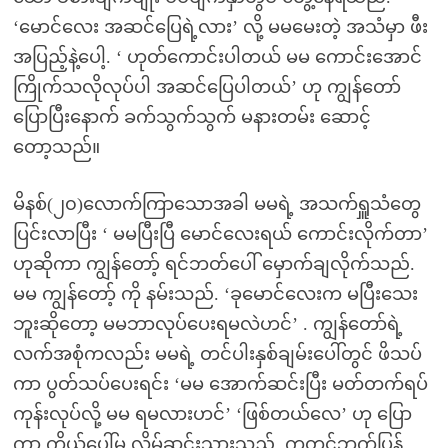
‘မောင်လေး အဆင်ပြေရဲ့လား’ လို့ မမမေးတဲ့ အသံမှာ ဖီး
အပြည့်နဲ့ပေါ့. ‘ ဟုတ်ကောင်းပါတယ် မမ ကောင်းအောင်
ကြိုက်သလိုလုပ်ပါ အဆင်ပြေပါတယ်’ ဟု ကျွန်တော်
ပြောပြီးနောက် ခက်သွက်သွက် မနားတမ်း ဆောင့်
တော့သည်။
မိနစ်(၂၀)လောက်ကြာသောအခါ မမရဲ့ အသက်ရှူသံတွေ
ပြင်းလာပြီး ‘ မမပြီးပြီ မောင်လေးရယ် ကောင်းလိုက်တာ’
ဟုဆိုကာ ကျွန်တော့် ရင်ဘတ်ပေါ် မှောက်ချလိုက်သည်.
မမ ကျွန်တော့် ကို နမ်းသည်. ‘ခုမောင်လေးက မပြီးသေး
ဘူးဆိုတော့ မမဘာလုပ်ပေးရမလဲဟင်’ . ကျွန်တော်ရဲ့
လက်အစုံကလည်း မမရဲ့ တင်ပါးနှစ်ချမ်းပေါ်တွင် ဖိသပ်
ကာ ပွတ်သပ်ပေးရင်း ‘မမ အောက်ဆင်းပြီး မတ်တက်ရပ်
ကုန်းလုပ်လို့ မမ ရမလားဟင်’ ‘ဖြစ်တယ်လေ’ ဟု ပြော
ကာ ကိုယ်ပေါ်မှ လှိမ့်ဆင်းသွားသည်. ကုတင်ဘက်ပြန်