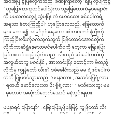
အဝအပြဲ စို့ပြစ်လိုက်သည်. ခဏကြာတော့ ‘ရပြီ လုပ်ကြစို့
‘ ဟုပြောကာကုတင်ပေါ်လှဲကာ သူ့ခြေထောက်နှစ်ချောင်း
ကို မမလက်တွေနဲ့ ဆွဲမပြီး ကဲ မောင်လေး ဖင်ပေါက်ရဲ့
အရသာ ခံစားကြည့်ပါ’ ဟုပြောလေသည်. ခြေထောက်
များ မထား၍ အမြင်ရှင်းနေသော ဖင်တင်းတင်းကြီးကို
ကြည့်ပြီးလီးကိုခက်သွက်သွက် ပြန်တောင်အောင်တိုက်
လိုက်ကာဆီရွှဲနေသောဖင်ပေါက်ဝကို တေ့ကာ ဖြေးဖြေး
ခြင်း စတင်ထည့်လိုက်သည်. လီးသည် ဖင်ပေါက်ထဲကို
အလွယ်တကူ မဝင်နိုင် , အားတင်းပြီး တောင့်ကာ ဖိထည့်
လိုက်မှ ကျွန်တော် လီး၏ ဒစ်ခေါင်းသည် မမ ရဲ့ဖင်ပေါက်
ထဲကို မြုပ်ဝင်သွားသည်. ‘မမနာလား , အဆင်ပြေရဲ့လား ‘
‘ ရတယ် မောင်လေးသာ ဖီး ရှိရဲ့လား ‘ ‘ မသိသေးဘူး မမ
, ခုတောင် အဆုံးထိရောက်အောင် မနဲသွင်းရမှာ။
မမနာရင် ပြောနော်’ . ဖြေးဖြေးမှန်မှန်ဖြင့် ကျွန်တော် လီး