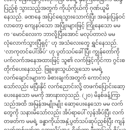
ပြည့်စုံ သွားသည့်အတွက် ကိုယ့်ကိုယ်ကို ဂုဏ်ယူမိ
နေသည်. ခဏနေ အပြင်ရေသွားသောက်ပြီး အခန်းပြန်ဝင်
လာတော့ ကျေနပ်သော အပြုံးများဖြင့် ကြိုနေသော မမ
က ‘မောင်လေးက ဘာလို့ပြီးအောင် မလုပ်တာလဲ မမ
လုံလောက်သွားပြီရှင့်’ ဟု အသံလေးတွေ ရွှင်နေသည်.
‘လာကုတင်ပေါ်အိပ်’ ဟု ပွတ်သပ်ခေါ်ပြီး ကျွန်တော်ကို
ပက်လက်အနေအထားဖြင့် သူ၏ လက်ဖြင့်ကိုင်ကာ ဂွင်းစ
တိုက်ပေးနေသည်. ဖြူဖွေးသွယ်လျှသော မမရဲ့
လက်ချောင်းများက ခံစားချက်အတွက် ကောင်းလှ
သော်လည်း မပြီးနိုင် လက်ညောင်းလို့ တဖက်ပြောင်းဆော့
ပေးနေသော မမကို အားနားလှသည်. (၂၀) မိနစ်ခန့်ကြာ
သည်အထိ အမြန်အမျိုးမျိုး ဆော့ပေးနေသော မမ လက်
တွေကို သနားမိသော်လည်း အိပ်ရာပေါ် လှန်အိပ်ပြီး လက်
တဖတ်က မမရဲ့ ခန္ဓာကိုယ်အနှံ့ပွတ်သပ်ဆုပ်ညှစ်ပြီး ကျန်