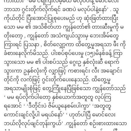
ကားထား’ ‘မမ ငရဲကြီးလိမ့်မယ် မလုပ်ပါနဲ့ မောင်လေး
ဘာသာ ဂွင်းတိုက်လိုက်ရင် ခဏပဲ မလုပ်ပါနဲ့နော်’ . သူ
ကိုယ်တိုင် ပြီးအောင်ပြုစုပေးမည် ဟု ဆုံးဖြတ်ထားပြီး
သော မမ ၏ အသိစိတ်ဟာ ကျွန်တော်၏ တားဆီးမှုကို မ
တိုးတော့ , ကျွန်တော် အသံကျယ်သွားမှ ဘေးအိမ်တွေ
ကြားရင် ပြသနာ , စိတ်လျှော့ကာ ထိတွေ့မှုအရသာ ဖီး ကို
ခံစားနေလိုက်မိသည်. ပါးစပ်စုပ်ပေးမှု (၁၅)မိနစ်ခန့် ကြာ
သွားသော မမ ၏ ပါးစပ်သည် ဂွေးဥ နှစ်လုံးဆီ ရောက်
သွားကာ ဥနှစ်လုံးကို လျှာဖြင့် ကစားရင်း လီး အချောင်း
တိုင်ကို လက်ဖြင့် ဂွင်းတိုက်ပေးနေသည်. ထိတွေ့မှု
အရသာမျိုးစုံဖြင့် တွေ့ကြုံနေပြီဖြစ်သော ကျွန်တော်သည်
‘ မမ ရပ်လိုက်ပါတော့ နှစ်ယောက်အတူတူ လုပ်ကြ
ရအောင် ‘ ‘ဒီတိုင်းပဲ ဇိမ်ယူနေစမ်းပါကွာ’ ‘အတူတူ
ကောင်းချင်လို့ပါ မရယ်နော်’ ‘ ဟုတ်ပါပြီ မောင်လေး
ဘယ်လိုလုပ်ချင်တုန်းကွယ်’ .ကျွန်တော် စဉ်းစားထားသော