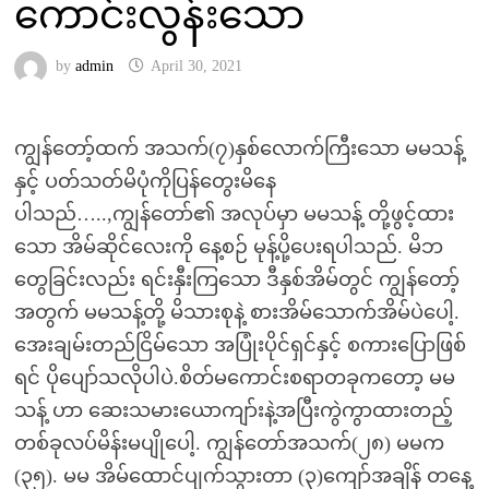
ကောင်းလွန်းသော
by
admin
April 30, 2021
ကျွန်တော့်ထက် အသက်(၇)နှစ်လောက်ကြီးသော မမသန့်
နှင့် ပတ်သတ်မိပုံကိုပြန်တွေးမိနေ
ပါသည်…..,ကျွန်တော်၏ အလုပ်မှာ မမသန့် တို့ဖွင့်ထား
သော အိမ်ဆိုင်လေးကို နေ့စဉ် မုန့်ပို့ပေးရပါသည်. မိဘ
တွေခြင်းလည်း ရင်းနှီးကြသော ဒီနှစ်အိမ်တွင် ကျွန်တော့်
အတွက် မမသန့်တို့ မိသားစုနဲ့ စားအိမ်သောက်အိမ်ပဲပေါ့.
အေးချမ်းတည်ငြိမ်သော အပြုံးပိုင်ရှင်နှင့် စကားပြောဖြစ်
ရင် ပိုပျော်သလိုပါပဲ.စိတ်မကောင်းစရာတခုကတော့ မမ
သန့် ဟာ ဆေးသမားယောကျာ်းနဲ့အပြီးကွဲကွာထားတည့်
တစ်ခုလပ်မိန်းမပျိုပေါ့. ကျွန်တော်အသက်(၂၈) မမက
(၃၅). မမ အိမ်ထောင်ပျက်သွားတာ (၃)ကျော်အချိန် တနေ့