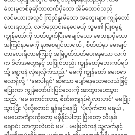
ခံစားမှုတစ်ခုဆိုတာထက်ပိုသော အိမ်ထောင်သည်
လင်မယားအသွင် ကြည်နူးမိသော အတွေးများ ကျွန်တော်
ခံစားရသည်. လက်ညောင်းနေပေမယ့် သူမ၏ ပြုစုမှုနဲ့
ကျွန်တော်ကို သုတ်ထွက်ပြီးစေချင်သော စေတနာပိုသော
အကြင်နာမမကို နားစေချင်တာရယ် , စိတ်ထဲမှာ မေးချင်
တာလေးရှိတာကြောင့် အမြဲပွတ်သတ်ပေးနေသော လက်
က စိတ်အတွေးနှင့် တပြိုင်တည်း ကျွန်တော့်ဘေးကပ်ရပ်
သို့ စွေ့ကနဲ လှဲချလိုက်သည်.’ မမကို ကျွန်တော် မေးစရာ
လေးရှိလို့ ‘ ‘မေးပါရှင်’ ဆိုသော ပျော်နေသောလေသံဖြင့်
ပြောကာ ကျွန်တော်ပါးပြင်လေးကို အာဘွားပေးသွား
သည်. ‘မမ ကောင်းလား, စိတ်ကျေနပ်ရဲ့လားဟင်’ မမပြုံး
သွားပြီး ‘ပိုလို့တောင် ရှန်ချင်နေပြီ’ ‘ပိုလိုက်တာ မရယ် ,
မမယောင်္ကျားကိုတော့ မမှီနိုင်ပါဘူး ပြီးတော့ လီးနှစ်
ချောင်း ဘာကွာလဲဟင် မမ’ . မမဖြတ်ကနဲ သူ့လက်နှင့်