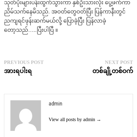
သုတ်ပိုးများပန်းထွက်သွားကာ နှစ်ဦးသားလုံး ပွေ့ဖက်ကာ
ညိမ်သက်နေမိသည်. အဝတ်တွေဝတ်ပြီး ပြန်ကာနီးတွင်
ညကျရင်ဖုန်းဆက်မယ်လို့ ပြောခဲ့ပြီး ပြန်လာခဲ့
တော့သည်…..ပြီးပါပြီ ။
Post
Previous
N
PREVIOUS POST
NEXT POST
post:
p
အားရပါးရ
တစ်ချို့တစ်ဝက်
navigation
admin
View all posts by admin →