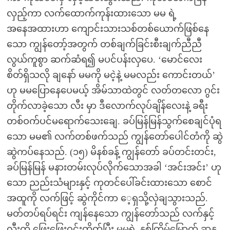
လှည့်ကာ လက်ထောက်ကုန်းထားသော မမ ရဲ့
အနေအထားဟာ ကျောင်းသားသစ်တစ်ယောက်ဖြစ်နေ
သော ကျွန်တော့်အတွက် တစ်ချက်ခြင်းစီးချက်ညီညီ
လွယ်ကူစွာ ဆက်ဆံရ၍ မပင်ပန်းလှပေ. ‘မောင်လေး
စိတ်ရှိသလို ချနော် မမကို မငဲ့နဲ့ မမလည်း ကောင်းတယ်’
ဟု မမပြောနေပေမယ့် အိမ်သာထဲတွင် လတ်တလော ဂွင်း
တိုက်လာခဲ့သော လီး မှာ ဒီလောက်လုပ်ချိန်လေးနဲ့ ခရီး
တစ်ဝက်ပင်မရောက်သေးချေ. ခပ်မြန်မြန်သွက်စေချင်ပုံရ
သော မမ၏ လက်တစ်ဖက်သည် ကျွန်တော်ပေါင်တံကို ဆွဲ
ဆွဲကပ်နေသည်. (၁၅) မိနစ်ခန့် ကျွန်တော် ခပ်တင်းတင်း,
ခပ်မြန်မြန် မနားတမ်းလုပ်လိုက်သောအခါ ‘အင်းအင်း’ ဟု
သော ညည်းသံများနှင့် ကုတင်ပေါ်ခင်းထားသော စောင်
အထူကို လက်ဖြင့် ဆွဲကိုင်ကာ ေ့ရှသို့လှဲချသွားသည်.
မတ်တပ်ရပ်ရင်း ကျန်နေသော ကျွန်တော်သည် လက်နှင့်
လီးကို ဖြေးဖြေးဂွင်းတိုက်ပြီး မမရဲ့ နှစ်ကြိမ်မြောက် ဆန္ဒ