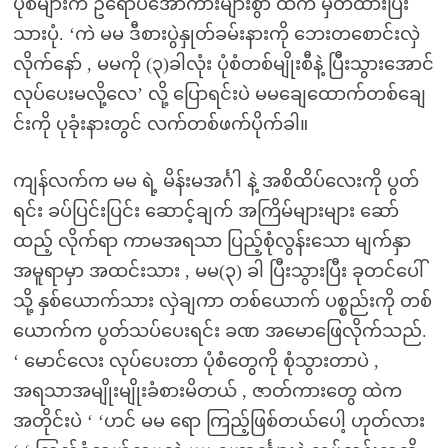
ပုံစံများက ဥရောပအောကားများစွာ ထဲက မှတ်ထားပြီး
သားပုံ. ‘ကဲ မမ ဒီစားပွဲနှုတ်ခမ်းနားကို ဘေးတစောင်းလှဲ
လိုက်နော် , မမကို (၃)ခါလုံး ပုံစံတစ်မျိုးစီနဲ့ ပြီးသွားအောင်
လုပ်ပေးမလို့လေ’ လို့ ပြောရင်းပဲ မမချေထောက်တစ်ချေ
င်းကို ပုခုံးနားတွင် လက်တစ်ဖက်ပိုက်ခါ။
ကျန်လက်က မမ ရဲ့ မိန်းမအင်္ဂါ နဲ့ အစိထိပ်လေးကို ပွတ်
ရင်း ခပ်ပြင်းပြင်း ဆောင့်ချက် အကြိမ်များများ ဆော်
ထည့် လိုက်ရာ ကာမအရသာ ပြည့်စုံလွန်းသော မျက်နှာ
အမူရာမှာ အထင်းသား , မမ(၃) ခါ ပြီးသွားပြီး ခုတင်ပေါ်
သို့ နှစ်ယောက်သား လှဲချကာ တစ်ယောက် ပစ္စည်းကို တစ်
ယောက်က ပွတ်သပ်ပေးရင်း ခဏ အမောဖြေလိုက်သည်.
‘ မောင်လေး လုပ်ပေးတာ ပုံစံတွေကို စုံသွားတာပဲ ,
အရသာအမျိုးမျိုးခံစားမိတယ် , ဇာတ်ကားတွေ ထဲက
အတိုင်းပဲ ‘ ‘ဟင် မမ ရော ကြည့်ဖြစ်တယ်ပေါ့ ဟုတ်လား