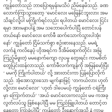
ကျွန်တော်သည် ဘာပြောရမှန်းမသိပဲ ညိမ်နေမိသည်. ခဏ
လောက်ကြာသွားတော့ ‘မောင်လေး မဖြေနှိင်ဘူးလား အမ
သိချင်လို့ပါ မကြိုက်ရင်လည်း ရပါတယ် မောင်လေး ငြင်း
ရမှာ အားမနာပါနဲ့ အမ သဘောပေါက်ပါပြီ တောင်းပန်
တယ်နော် မောင်လေး ကော်ဖီ ဆက်သောက်သွားပါအုံး
နော်’ ကျွန်တော် ငြိမ်သက်စွာ စဉ်းစားနေသည်. မမရဲ့
လက်နဲ့ ကလိနေပုံ ဟိုအရင်က ဒီအိမ်ရောက်တိုင်း အမြဲ
ကြည့်မိဖူးတဲ့ မမနောက်ကျော လှပမှု တွေးရင်း ကာမစိတ်
တွေပြင်းထန်လာသည်. ကော်ဖီလက်ကျန်ကို အမြန်မော့်ပြီး
‘ မမကို ကြိုက်ပါတယ်’ လို့ အားတင်းကာ ပြန်ပြောလိုက်
သည်. အံ့အောသွားသော မျက်နှာဖြင့် ‘တကယ်လား ဟုတ်
လို့လား မောင်လေး’ ‘ဟုတ် ဒါပေမယ့် ကျွန်တော် ငရဲကြီး
မှာ ကြောက်တယ်’ ‘အယ် မောင်လေးကလည်း မမ ကအခု
လွတ်လပ်သူ ဖြစ်နေပါပြီ မမ ကြည်ဖြူပါတယ် တောင့်တ
နေရတာ ကြာခဲ့ပါပြီ’ ကျွန်တော် ဦးနှောက်အသိ နဲ့ ကာမ