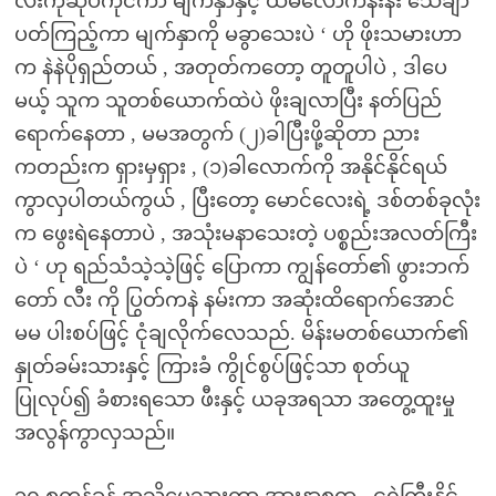
လီးကိုဆုပ်ကိုင်ကာ မျက်နှာနှင့် ထိမလောက်နီးနီး သေချာ
ပတ်ကြည့်ကာ မျက်နှာကို မခွာသေးပဲ ‘ ဟို ဖိုးသမားဟာ
က နဲနဲပိုရှည်တယ် , အတုတ်ကတော့ တူတူပါပဲ , ဒါပေ
မယ့် သူက သူတစ်ယောက်ထဲပဲ ဖိုးချလာပြီး နတ်ပြည်
ရောက်နေတာ , မမအတွက် (၂)ခါပြီးဖို့ဆိုတာ ညား
ကတည်းက ရှားမှရှား , (၁)ခါလောက်ကို အနိုင်နိုင်ရယ်
ကွာလှပါတယ်ကွယ် , ပြီးတော့ မောင်လေးရဲ့ ဒစ်တစ်ခုလုံး
က ဖွေးရဲနေတာပဲ , အသုံးမနာသေးတဲ့ ပစ္စည်းအလတ်ကြီး
ပဲ ‘ ဟု ရည်သံသဲ့သဲ့ဖြင့် ပြောကာ ကျွန်တော်၏ ဖွားဘက်
တော် လီး ကို ပြွတ်ကနဲ နမ်းကာ အဆုံးထိရောက်အောင်
မမ ပါးစပ်ဖြင့် ငုံချလိုက်လေသည်. မိန်းမတစ်ယောက်၏
နှုတ်ခမ်းသားနှင့် ကြားခံ ကွိုင်စွပ်ဖြင့်သာ စုတ်ယူ
ပြုလုပ်၍ ခံစားရသော ဖီးနှင့် ယခုအရသာ အတွေ့ထူးမှု
အလွန်ကွာလှသည်။