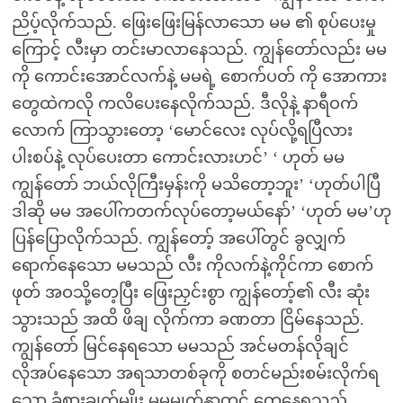
ညိပ့်လိုက်သည်. ဖြေးဖြေးမြန်လာသော မမ ၏ စုပ်ပေးမှု
ကြောင့် လီးမှာ တင်းမာလာနေသည်. ကျွန်တော်လည်း မမ
ကို ကောင်းအောင်လက်နဲ့ မမရဲ့ စောက်ပတ် ကို အောကား
တွေထဲကလို ကလိပေးနေလိုက်သည်. ဒီလိုနဲ့ နာရီဝက်
လောက် ကြာသွားတော့ ‘မောင်လေး လုပ်လို့ရပြီလား
ပါးစပ်နဲ့ လုပ်ပေးတာ ကောင်းလားဟင်’ ‘ ဟုတ် မမ
ကျွန်တော် ဘယ်လိုကြီးမှန်းကို မသိတော့ဘူး’ ‘ဟုတ်ပါပြီ
ဒါဆို မမ အပေါ်ကတက်လုပ်တော့မယ်နော်’ ‘ဟုတ် မမ’ဟု
ပြန်ပြောလိုက်သည်. ကျွန်တော့် အပေါ်တွင် ခွလျှက်
ရောက်နေသော မမသည် လီး ကိုလက်နဲ့ကိုင်ကာ စောက်
ဖုတ် အဝသို့တေ့ပြီး ဖြေးညှင်းစွာ ကျွန်တော့်၏ လီး ဆုံး
သွားသည် အထိ ဖိချ လိုက်ကာ ခဏတာ ငြိမ်နေသည်.
ကျွန်တော် မြင်နေရသော မမသည် အင်မတန်လိုချင်
လိုအပ်နေသော အရသာတစ်ခုကို စတင်မည်းစမ်းလိုက်ရ
သော ခံစားချက်မျိုး မမမျက်နှာတွင် တွေ့နေရသည်.