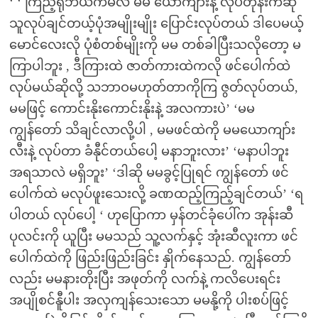
‘ ‘ ကြည့်ရုံဘယ်ကမလဲ မမ ယောင်္ကျားနဲ့ လုပ်တုန်းကဆို
သူလုပ်ချင်တယ့်ပုံအမျိုးမျိုး ပြောင်းလုပ်တယ် ဒါပေမယ့်
မောင်လေးလို ပုံစံတစ်မျိုးကို မမ တစ်ခါပြီးသလိုတော့ မ
ကြာပါဘူး , ဒီကြားထဲ ဇာတ်ကားထဲကလို ဖင်ပေါက်ထဲ
လုပ်မယ်ဆိုလို့ သဘာဝမဟုတ်တာကိုကြ ဇွတ်လုပ်တယ်,
မမဖြင့် ကောင်းနိုးကောင်းနိုးနဲ့ အလကားပဲ’ ‘မမ
ကျွန်တော် သိချင်လာလို့ပါ , မမဖင်ထဲကို မမယောကျာ်း
လီးနဲ့ လုပ်တာ ခံနီုင်တယ်ပေါ့ မနာဘူးလား’ ‘မနာပါဘူး
အရသာလဲ မရှိဘူး’ ‘ဒါဆို မမခွင့်ပြုရင် ကျွန်တော် ဖင်
ပေါက်ထဲ မလုပ်ဖူးသေးလို့ ခဏထည့်ကြည့်ချင်တယ်’ ‘ရ
ပါတယ် လုပ်ပေါ့ ‘ ဟုပြောကာ မှန်တင်ခုံပေါ်က အုန်းဆီ
ပုလင်းကို ယူပြီး မမသည် သူ့လက်နှင့် အုံးဆီလူးကာ ဖင်
ပေါက်ထဲကို ဖြည်းဖြည်းခြင်း နှိုက်နေသည်. ကျွန်တော်
လည်း မမနားတိုးပြီး အဖုတ်ကို လက်နဲ့ ကလိပေးရင်း
အပျိုစင်နီူပါး အလှကျန်သေးသော မမနို့ကို ပါးစပ်ဖြင့်