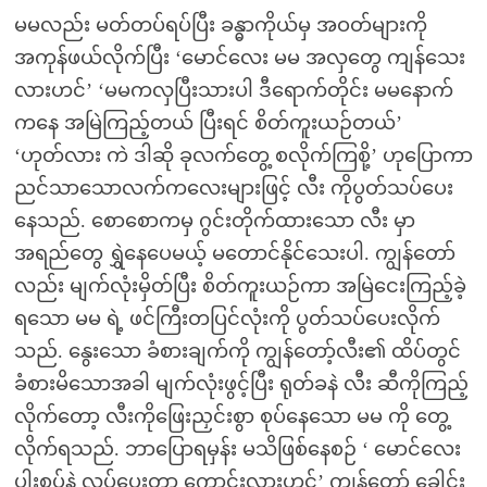
မမလည်း မတ်တပ်ရပ်ပြီး ခန္ဓာကိုယ်မှ အဝတ်များကို
အကုန်ဖယ်လိုက်ပြီး ‘မောင်လေး မမ အလှတွေ ကျန်သေး
လားဟင်’ ‘မမကလှပြီးသားပါ ဒီရောက်တိုင်း မမနောက်
ကနေ အမြဲကြည့်တယ် ပြီးရင် စိတ်ကူးယဉ်တယ်’
‘ဟုတ်လား ကဲ ဒါဆို ခုလက်တွေ့ စလိုက်ကြစို့’ ဟုပြောကာ
ညင်သာသောလက်ကလေးများဖြင့် လီး ကိုပွတ်သပ်ပေး
နေသည်. စောစောကမှ ဂွင်းတိုက်ထားသော လီး မှာ
အရည်တွေ ရွှဲနေပေမယ့် မတောင်နိုင်သေးပါ. ကျွန်တော်
လည်း မျက်လုံးမှိတ်ပြီး စိတ်ကူးယဉ်ကာ အမြဲငေးကြည့်ခဲ့
ရသော မမ ရဲ့ ဖင်ကြီးတပြင်လုံးကို ပွတ်သပ်ပေးလိုက်
သည်. နွေးသော ခံစားချက်ကို ကျွန်တော့်လီး၏ ထိပ်တွင်
ခံစားမိသောအခါ မျက်လုံးဖွင့်ပြီး ရုတ်ခနဲ လီး ဆီကိုကြည့်
လိုက်တော့ လီးကိုဖြေးညှင်းစွာ စုပ်နေသော မမ ကို တွေ့
လိုက်ရသည်. ဘာပြောရမှန်း မသိဖြစ်နေစဉ် ‘ မောင်လေး
ပါးစပ်နဲ့ လုပ်ပေးတာ ကောင်းလားဟင်’ ကျွန်တော် ခေါင်း