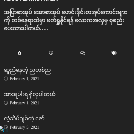
အပြာစာအုပ် အောစာအုပ် ဖောင်းဒိုင်းစာအုပ်ကောင်းများ
ကို တစ်နေရာထဲမှာ ဖတ်ရှုနိုင်ရန် လောကအလှမှ စုစည်း
ပေးထားပါတယ်…..
ဆူညံနေတဲ့ ညတစ်ည
February 1, 2021
အားရပါးရ ရှိလှပါတယ်
February 1, 2021
လဲ့သိပ်ချစ်တဲ့ ဇော်
February 5, 2021