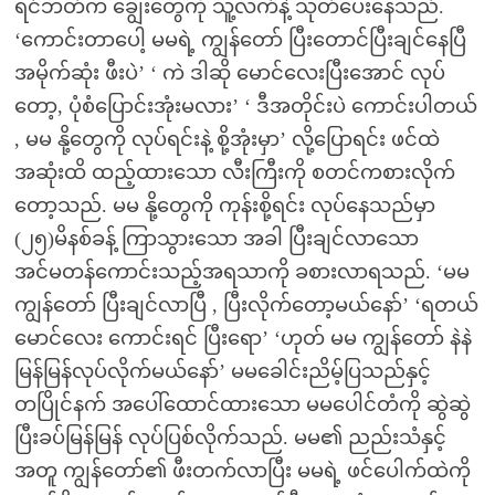
ရင်ဘတ်က ချွေးတွေကို သူ့လက်နဲ့ သုတ်ပေးနေသည်.
‘ကောင်းတာပေါ့ မမရဲ့ ကျွန်တော် ပြီးတောင်ပြီးချင်နေပြီ
အမိုက်ဆုံး ဖီးပဲ’ ‘ ကဲ ဒါဆို မောင်လေးပြီးအောင် လုပ်
တော့, ပုံစံပြောင်းအုံးမလား’ ‘ ဒီအတိုင်းပဲ ကောင်းပါတယ်
, မမ နို့တွေကို လုပ်ရင်းနဲ့ စို့အုံးမှာ’ လို့ပြောရင်း ဖင်ထဲ
အဆုံးထိ ထည့်ထားသော လီးကြီးကို စတင်ကစားလိုက်
တော့သည်. မမ နို့တွေကို ကုန်းစို့ရင်း လုပ်နေသည်မှာ
(၂၅)မိနစ်ခန့် ကြာသွားသော အခါ ပြီးချင်လာသော
အင်မတန်ကောင်းသည့်အရသာကို ခစားလာရသည်. ‘မမ
ကျွန်တော် ပြီးချင်လာပြီ , ပြီးလိုက်တော့မယ်နော်’ ‘ရတယ်
မောင်လေး ကောင်းရင် ပြီးရော’ ‘ဟုတ် မမ ကျွန်တော် နဲနဲ
မြန်မြန်လုပ်လိုက်မယ်နော်’ မမခေါင်းညိမ့်ပြသည်နှင့်
တပြိုင်နက် အပေါ်ထောင်ထားသော မမပေါင်တံကို ဆွဲဆွဲ
ပြီးခပ်မြန်မြန် လုပ်ပြစ်လိုက်သည်. မမ၏ ညည်းသံနှင့်
အတူ ကျွန်တော်၏ ဖီးတက်လာပြီး မမရဲ့ ဖင်ပေါက်ထဲကို