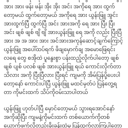
အား အား ဖန်း ဖန်း အိုး အိုး အင်း အကိုရေ အား ထွက်
တော့မယ် ထွက်တော့မယ် အကိုရေ အား ယွန်းဖြူ အွင်း
အားထွက်ပြီ ထွက်ပြီ အင်း အားအကို ရေ အား ပြီး ပြီး
အင်း ဖျစ် ဖျစ် ဗျိ ဗျိ အားယွန်းဖြူ ရေ အကို လည်း ပြီးပြီ
အား အ အ အား အား အင်အားအကုန်ဆောင့်ချက်ကြောင့်
ယွန်းဖြူ အပေါ်ထပ်ရက် ဖိချမှောက်ချ အမောဖြေရင်း
လရေ တွေ စအိုထဲ ပူနွေးစွာ ပန်းထည့်လိုက်ပါတော့ ဖျစ်
ဖျစ် ပျစ် ပလစ် ဖျစ် အားယွန်းဖြူ ရယ် ကောင်းလိုက်တာ
သိလား အကို ပြီးပြီလား ပြီးရင် ကျမကို အိမ်ပြန်ပို့ပေးပါ
တော့နော် ကောင်းပါပြီ ယွန်းဖြူ မထင်မှတ်ပဲ ပြန်တွေ့ရ
တာ ကိုမင်းထက် သိပ်ကိုဝမ်းသာပါတယ်
ယွန်းဖြူ ဟုတ်ပါပြီ မှောင်တော့မယ် သွားရအောင်နော်
အကိုဆိုပြီး ကျမနဲ့ကိုမင်းထက် တစ်ယောက်ကိုတစ်
ယောက်ဖက်လို့တည်းခိုးခန်းထဲမှ ပြန်ထွက်လာကြပါတော့