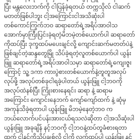
ပြီး မန္တလေးဘက်ကို ငါပြန်ခဲ့ရတယ် တက္ကသိုလ် ငါဆက်
မတတ်ဖြစ်ပါဘူး ငါ့အကြောင်းငါအသိဆုံးပါ
တစ်ကောင်ကြွက်ဘဝ ဆရာတော်ရဲ့အရိပ်အာဝါသ
အောက်မှာကြီးပြင်းခဲ့ရတဲ့မိဘမဲ့တစ်ယောက်ပါ ဆရာတော်
ကိုထပ်ပြီး ဒုက္ခထပ်မပေးချင်လို့ ကျောင်းဆက်မတတ်ပဲနဲ့
ဖြစ်ချင်တဲ့ဆန္ဒတွေမြို သိပ်ခဲ့ရတဲ့လူတစ်ယောက်ပါ ယွန်း
ဖြူ ဆရာတော်ရဲ့အရိပ်အာဝါသမှာ ဆရာတော်ရဲ့ကျေးဇူး
ကြောင့် သူ့ ဒကာ ကားပွဲစားတစ်ယောက်နဲ့တူတူအလုပ်
လုပ်ဖို့ အလုပ်တစ်ခုငါရခဲ့ပါတယ် ယွန်းဖြူ ငါ့ဘဝကို
အလုပ်ထဲနစ်ပြီး ကြိုးစားနေရင်း ဆရာ နဲ့ ဆရာမ
အကြောင်း ကျောင်းနေဘက် ကျော်ကျော်ထက် နဲ့ ဆုံမှ
အကုန်သိခဲ့ရတာပါ ယွန်းဖြူ မိဘမဲ့နေတဲ့ဘဝ က
ဘယ်လောက်ပင်ပန်းအားငယ်ရသလဲဆိုတာ ငါ့အသိဆုံးပါ
ယွန်းဖြူ အခုချိန် နင့်ဘဝကို ငါ့ဘဝနဲ့ထပ်တူခံစားရတာ
ထက် ငါ့နင်ကိုသိပ်ချစ်လို့ ငါကို လက်ထပ်ပါ ယွန်းဖြူ နင်