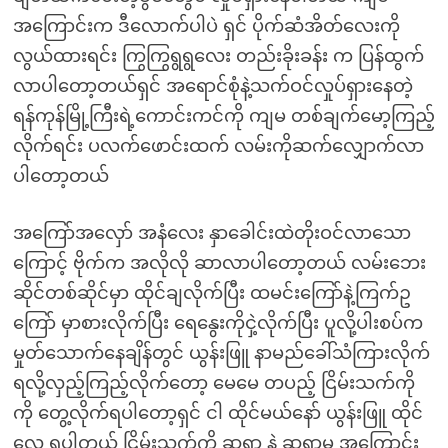
အကြောင်းက ဒီလောက်ပါပဲ ရှင် ပိုက်ဆံအိတ်လေးကို
လွယ်ထားရင်း ကြွကြွရွရွလေး တည်းခိုးခန်း က ပြန်ထွက်
လာပါတော့တယ်ရှင် အရောင်စုံနဲ့သက်ဝင်လှုပ်ရှားနေတဲ့
ရန်ကုန်မြို့ကြီးရဲ့ကောင်းကင်ကို ကျမ တစ်ချက်မော့ကြည့်
လိုက်ရင်း ပလက်ဖောင်းထက် လမ်းကိုဆက်လျှောက်လာ
ပါတော့တယ်
အကြော်အလှော် အနံလေး နှာခေါင်းထဲတိုးဝင်လာသော
ကြောင့် ဗိုက်က အလိုလို ဆာလာပါတော့တယ် လမ်းဘေး
ဆိုင်တစ်ဆိုင်မှာ ထိုင်ချလိုက်ပြီး ထမင်းကြော်နဲ့ကြက်ဥ
ကြော် မှာစားလိုက်ပြီး ရေနွေးကိုငှဲ့လိုက်ပြီး ပူလို့ပါးစပ်က
မှုတ်သောက်နေချိန်တွင် ယွန်းဖြူ နာမည်ခေါ်သံကြားလိုက်
ရလို့လှည့်ကြည့်လိုက်တော့ မေမေ တပည့် ငြိမ်းသက်ကို
ကို တွေ့လိုက်ရပါတော့ရှင် ငါ ထိုင်မယ်နော် ယွန်းဖြူ ထိုင်
လေ ရပါတယ် ငြိမ်းသက်ကို ဆရာ နဲ့ ဆရာမ အကြောင်း