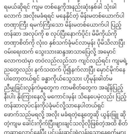
ရမယ်ဆိုရင် ကျမ တစ်နေ့ကိုအနည်းဆုံးနှစ်ခါ သုံးခါ
လောက် အလိုးမခံရရင် မနေနိုင်တဲ့ မိန်းမတစ်ယောက်ပါ
တဏှာကြီး ရမက်ကြီးသော မိန်းမတစ်ယောက်ပါ ပြည့်
တန်ဆာ အလုပ်ကို စ လုပ်ပြီးနောက်ပိုင်း မိမိကိုယ်ကို
တဏှာစိတ်ကို လုံးဝ နှစ်သက်ခုံမင်လာမှန်း ပိုမိသိလာပြီး
ဝမ်းရေးထက် သွေးသားဆန္ဒအာသာပြေလို့ အမှောင်
လောကထဲမှာ တဝဲလည်လည်သာ ကျင်လည်ရင်း ကျမရဲ့
ညတွေလည်း နက်သထက် ပို၍နက်လာပြီး မှောင်မိုက်နေ
ပါတော့တယ်ရှင် ခန္ဓာကိုယ်သွေသား ဟိုမုန်းဓါတ်မ
ညီမျှခြင်းလွန်ကဲမှုတွေက ကာမစိတ်တွေက အချိန်ပြည့်
နီးပါး နိုးကြားနေလို့ မကောင်းမှန်း သိနေပေမဲ့လည်း ပြည့်
တန်ဆာလုပ်ငန်းကိုပဲခုံမင်လို့သာနေပါတယ်ရှင်
ဖောက်သည်မရလို့ အလိုး မခံရတဲ့နေ့တွေဆို ယွန်းဖြူ ဆို
တဲ့ကျမ ခေါင်းကိုက်ပြီးဖျားချင်သလိုလိုဖြစ်တဲ့အထိ စိတ်
ကဆာလောင်နေပြီး ပင်ပန်းဆင်းရဲလွန်းသောနေ့ရက်များ