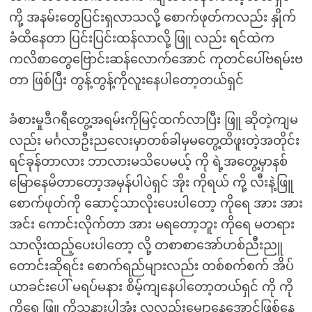
ကို့ အနမ်းတွေပြင်းရှလာသလို့ စောက်ဖုတ်ကလည်း နှိုက်
ခံထိနေတာ ပြင်းပြင်းထန်လာလို့ ဖြူ လည်း ရင်ထဲက
ကလိစာတွေဗြောင်းဆန်လောက်အောင် ကုတင်ပေါ်ဗရမ်းဗ
တာ ဖြစ်ပြီး တွန့်တွန့်ကိုလူးနေပါတော့တယ်ရှင်
ခံစားမှုဒီဂရီတွေ့အရမ်းကိုမြင့်ထက်လာပြီး ဖြူ ဆိုတဲ့ကျမ
လည်း မင်္ဂလာဦးညလေးမှာတစ်ခါမှမတွေ့ထိဖူးတဲ့အတိုင်း
ရင်ခုန်တာလား ဘာလားမသိပေမယ့် ကို ရဲ့အတွေ့မှာနစ်
မြောနေမိတာတော့အမှန်ပါပဲရှင် အိုး ကိုရယ် ကို့ လီးနဲ့ဖြူ
စောက်ဖုတ်ကို ဆောင့်သာလိုးပေးပါတော့ ကိုရေ အား အား
အင်း ကောင်းလိုက်တာ အား မရတော့ဘူး ကိုရေ မတရား
သာလိုးထည့်ပေးပါတော့ လို့ တစာစာအော်ဟစ်ညီးညူ
တောင်းဆိုရင်း စောက်ရည်များလည်း တစ်စက်စက် အိပ်
ယာခင်းပေါ် မရပ်မနား စိမ့်ကျနေပါတော့တယ်ရှင် ကို ကို
ကိုရေ ဖြူ ကိုသနားပါအုံး လူလည်းမျှော့နေအောင်ဖြစ်နေ