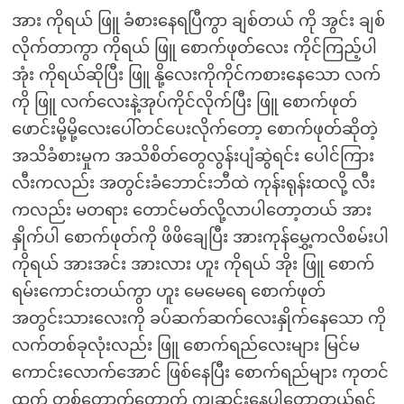
အား ကိုရယ် ဖြူ ခံစားနေရပြီကွာ ချစ်တယ် ကို အွင်း ချစ်
လိုက်တာကွာ ကိုရယ် ဖြူ စောက်ဖုတ်လေး ကိုင်ကြည့်ပါ
အုံး ကိုရယ်ဆိုပြီး ဖြူ နို့လေးကိုကိုင်ကစားနေသော လက်
ကို ဖြူ လက်လေးနဲ့အုပ်ကိုင်လိုက်ပြီး ဖြူ စောက်ဖုတ်
ဖောင်းမို့မို့လေးပေါ်တင်ပေးလိုက်တော့ စောက်ဖုတ်ဆိုတဲ့
အသိခံစားမှုက အသိစိတ်တွေလွန်းပျံဆွဲရင်း ပေါင်ကြား
လီးကလည်း အတွင်းခံဘောင်းဘီထဲ ကုန်းရုန်းထလို့ လီး
ကလည်း မတရား တောင်မတ်လို့လာပါတော့တယ် အား
နှိုက်ပါ စောက်ဖုတ်ကို ဖိဖိချေပြီး အားကုန်မွှေ့ကလိစမ်းပါ
ကိုရယ် အားအင်း အားလား ဟူး ကိုရယ် အိုး ဖြူ စောက်
ရမ်းကောင်းတယ်ကွာ ဟူး မေမေရေ စောက်ဖုတ်
အတွင်းသားလေးကို ခပ်ဆက်ဆက်လေးနှိုက်နေသော ကို
လက်တစ်ခုလုံးလည်း ဖြူ စောက်ရည်လေးများ မြင်မ
ကောင်းလောက်အောင် ဖြစ်နေပြီး စောက်ရည်များ ကုတင်
ထက် တစ်တောက်တောက် ကျဆင်းနေပါတော့တယ်ရှင်