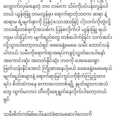
လျှောက်လှမ်းနေတဲ့ ဘဝ လမ်းက သိပ်ကိုပင်ပန်းလွန်းပါ
တယ် ယွန်းဖြူ တမလွန်မှာ ရောက်ရာဘုံဘဝက ဆရာ နဲ့
ဆရာမ ရဲ့မျက်နှာကို ပြန်ငဲ့သောအားဖြင့် ငါ့လက်ကိုတွဲလို့
ဘဝခရီးတစ်ခုကိုအသစ်က ပြန်စလိုက်ပါ ယွန်းဖြူ ရယ်
ကျမ ပါးပြင်က မျက်ရည်တွေ တစ်ပေါက်ခြင်း သက်ဆင်း
လို့သွားပါတော့တယ်ရှင် ဖေဖေနဲ့မေမေ သမီး တောင်းပန်
ပါတယ် သမီးကိုရောက်ရာအရပ်ကခွင့်လွှတ်ပေးပါနော်
အကောင်းဆုံး အတတ်နိုင်ဆုံး ဘဝကို အေးဆေးစွာ
ဖြတ်သန်းနိုင်အောင် ကြိုးစားနေပါ့မယ် ဖေဖေနဲ့မေမေရယ်
မျက်ရည်စများနဲ့ ရောက်ရာမြင်ကွင်းကိုစိုက်ကြည့်ထား
ရင်း စိတ်ထဲကနေ စကားလေးတစ်ချို့ နှုတ်ဖျားကအသံ
တွေ ထွက်မလာပဲ တီးတိုးရေရွှတ်နေလိုက်ပါတော့တယ်
ရှင်
သမီးစိတ်ကဖြစ်ပေါ်နေတဲ့ခံစားမှုရောဂါလေးကို