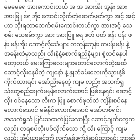
မေမေရေ အားကောင်းတယ် အ အ အားအီး အွန်း အား
အားဖြူ ရေ အိုး ကောင်းလိုက်တဲ့စောက်ဖုတ်ကွာ အင့် အင့်
ဟာ လိုးရတာစောက်ရမ်းကောင်းတယ်ကွာ အားအင့် သေ
စမ်း သေစမ်းကွာ အား အားဖြူ ရေ ဖတ် ဖတ် ဖန်း ဖန်း ဖ
န်း ဖန်းအိုး ဆောင့်လိုးသံများ တဘုန်းဘုန်း တဖန်းဖန်း နဲ့
အခန်းထဲမှာလည်း လီးနံနဲ့စောက်ရည်နံများ စွဲထင်နေပါ
တော့တယ် မေးကြောလေးများတောင်လောက်တဲ့အထိ
ဆောင့်လိုးနေမိတဲ့ ကျနော် နဲ့ နှုတ်ခမ်းလေးကိုသွားနဲ့ဖိ
ကိုက်ထားရင်း အော်ညီးနေတဲ့ ကျမ လည်း အသက်ရှု
သံတွေစည်းချက်မမှန်လောက်အောင် ဖြစ်နေရင်း ဆောင့်
လိုး ဝင်နေသော လီးက ဖြူ စောက်ဖုတ်ထဲ ကျိန်းစပ်နေ
လောက်အောင် မခံနိုင်လောက်အောင် အော်ဟစ်ရင်း
အသက်ရှုသံ ပြင်းသထက်ပြင်းလာပြီး ဆောင့်ချက်တွေက
လည်း တရစပ်လိုးပစ်လိုက်သော ကို့ လီး ကြောင့် ကျမ
လည်း အိပ်ယာခင်းကို လက်နှစ်ဖက်နဲ့ဆုပ်ထားရင်း ဘာဆို