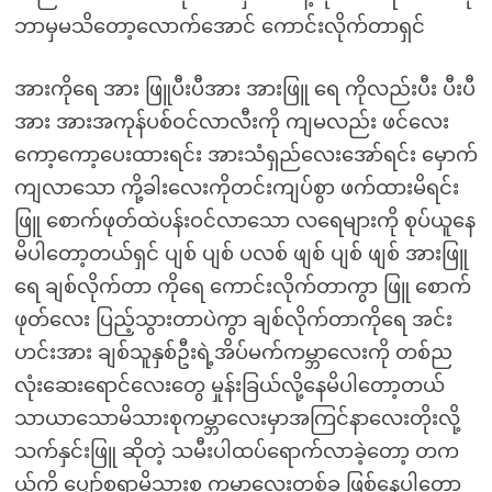
ဘာမှမသိတော့လောက်အောင် ကောင်းလိုက်တာရှင်
အားကိုရေ အား ဖြူပီးပီအား အားဖြူ ရေ ကိုလည်းပီး ပီးပီ
အား အားအကုန်ပစ်ဝင်လာလီးကို ကျမလည်း ဖင်လေး
ကော့ကော့ပေးထားရင်း အားသံရှည်လေးအော်ရင်း မှောက်
ကျလာသော ကို့ခါးလေးကိုတင်းကျပ်စွာ ဖက်ထားမိရင်း
ဖြူ စောက်ဖုတ်ထဲပန်းဝင်လာသော လရေများကို စုပ်ယူနေ
မိပါတော့တယ်ရှင် ပျစ် ပျစ် ပလစ် ဖျစ် ပျစ် ဖျစ် အားဖြူ
ရေ ချစ်လိုက်တာ ကိုရေ ကောင်းလိုက်တာကွာ ဖြူ စောက်
ဖုတ်လေး ပြည့်သွားတာပဲကွာ ချစ်လိုက်တာကိုရေ အင်း
ဟင်းအား ချစ်သူနှစ်ဦးရဲ့အိပ်မက်ကမ္ဘာလေးကို တစ်ည
လုံးဆေးရောင်လေးတွေ မှုန်းခြယ်လို့နေမိပါတော့တယ်
သာယာသောမိသားစုကမ္ဘာလေးမှာအကြင်နာလေးတိုးလို့
သက်နှင်းဖြူ ဆိုတဲ့ သမီးပါထပ်ရောက်လာခဲ့တော့ တက
ယ့်ကို ပျှော်စရာမိသားစု ကမ္ဘာလေးတစ်ခု ဖြစ်နေပါတော့