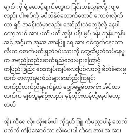
ချက် ကို ရဲ့ဆောင့်ချက်တွေက ပြင်းထန်လွန်းလို့ ကျမ
လည်း ပါးစပ်ကို မပိတ်နိုင်လောက်အောင် ကောင်းလိုက်
တာ ရှင် အခန်းထဲမှာလည်း အော်ညီးသံတွေစုံလို့ နေပါ
တော့တယ် အား ဖတ် ဖတ် အွန်း ဖန်း ဖွပ် ဖန်း ဘုန်း ဘုန်း
အင့် အင့်ဟာ အူးအ အားဖြူ ရေ အား ဝင်ထွက်နေသော
လီးက စောက်ဖုတ်နှုတ်ခမ်းသားကို တွေ့ထိပွတ်သပ်နေမှု
က အရည်ကြည်စောက်ရည်လေးများကြောင့်
တဖြည်းဖြည်း စေးကျပ်ကျပ်လေးဖြစ်လာလို့ စိတ်ခံစားမှု
ထက် တဏှာရမက်သံများအော်ညီးကြရင်း
တက်ညီလက်ညီရမက်နွံထဲ ပျှော်မွှေ့ခံစားရင်း အိပ်ယာ
ထက်က ချစ်သူနှစ်ဦးလည်း မုန်တိုင်းထန်လို့နေပါတော့
တယ်
အိုး ကိုရေ လိုး လိုးစမ်းပါ ကိုရယ် ဖြူ ကိုမညှာပါနဲ့ စောက်
ဖုတ်ကို ကွဲပြဲအောင်သာ လိုးပေးပါ ကိုရေ အား အ အား