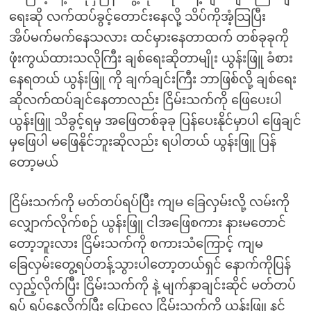
ရေးဆို လက်ထပ်ခွင့်တောင်းနေလို့ သိပ်ကိုအံ့သြပြီး
အိပ်မက်မက်နေသလား ထင်မှားနေတာထက် တစ်ခုခုကို
ဖုံးကွယ်ထားသလိုကြီး ချစ်ရေးဆိုတာမျိုး ယွန်းဖြူ ခံစား
နေရတယ် ယွန်းဖြူ ကို ချက်ချင်းကြီး ဘာဖြစ်လို့ ချစ်ရေး
ဆိုလက်ထပ်ချင်နေတာလည်း ငြိမ်းသက်ကို ဖြေပေးပါ
ယွန်းဖြူ သိခွင့်ရမှ အဖြေတစ်ခုခု ပြန်ပေးနိုင်မှာပါ ဖြေချင်
မှဖြေပါ မဖြေနိုင်ဘူးဆိုလည်း ရပါတယ် ယွန်းဖြူ ပြန်
တော့မယ်
ငြိမ်းသက်ကို မတ်တပ်ရပ်ပြီး ကျမ ခြေလှမ်းလို့ လမ်းကို
လျှောက်လိုက်စဉ် ယွန်းဖြူ ငါအဖြေစကား နားမတောင်
တော့ဘူးလား ငြိမ်းသက်ကို စကားသံကြောင့် ကျမ
ခြေလှမ်းတွေ့ရပ်တန့်သွားပါတော့တယ်ရှင် နောက်ကိုပြန်
လှည့်လိုက်ပြီး ငြိမ်းသက်ကို နဲ့ မျက်နှာချင်းဆိုင် မတ်တပ်
ရပ် ရပ်နေလိုက်ပြီး ပြောလေ ငြိမ်းသက်ကို ယွန်းဖြူ နင့်