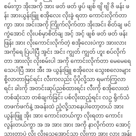
စမ်းကွာ အိုးအကို အား ဖတ် ဖတ် ဖွပ် ဖျစ် ဗျိ ဗျိ ဇိ ဖန်း ဖ
န်း အားယွန်းဖြူ စအိုလေး လိုးခွဲ ရတာ ကောင်းလိုက်တာ
ကွာ အား အင်းအကို ကြိုက်လိုက်တာ အိုးအင်း စိတ်ချ ဖင်
ကွဲအောင် လိုးပစ်မှာစိတ်ချ အင့် အင့် ဖျစ် ဖတ် ဖတ် ဖန်း
ဖြန်း အား လိုးကောင်းလိုက်တဲ့ စအိုလေးပဲကွာ အားလား
အကိုရေ ပြဲပါပြီ အွင်း အင်း ကျွတ် ကျွတ် ဟူး စပ်လိုက်
တာ အားလိုး လိုးစမ်းပါ အကို ကောင်းလိုက်တာ မေမေရေ
သေပါပြီ အား အီး အ ယွန်းဖြူ စအိုလေး သွေးစလေးများ
စို့လာတာမြင်ရင်း လီးကလည်း ပိုပိုလို့သာ ရမက်ကြွလာ
ရင်း ခါးကို အတင်းဆုပ်ညစ်ထားရင်း လီးကို စအိုလေးထဲ
တစ်ဆုံးသာ တစ်ချက်ခြင်း ပစ်လိုးထည့်ရင်း လဥ ရိုက်သံ
တဖက်ဖက်နဲ့ အခန်းထဲ ညံ့လို့သာနေပါတော့တယ် အား
ယွန်းဖြူ အိုး အား ကောင်းတယ်ကွာ လိုးရတာ ကောင်း
လွန်းတယ်ကွာ အ အ အား အား အကို နာလိုက်တာ အောင့်
သွားတာပဲ လိုး လိုးသေအောင်သာ လိုးကွာ အား လား အွန်း