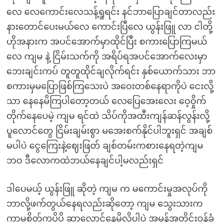
လေ လေကောင်းလေသန့်ရှုရင်း နင်ဘာပြောချင်တာလည်း
နားတောင်ပေးမယ်လေ ကောင်းပြီလေ ယွန်းဖြူ လာ ငါတို့
ဟိုအနားက အပင်အောက်မှာထိုင်ပြီး စကားပြောကြမယ်
လေ ကျမ နဲ့ ငြိမ်းသက်ကို အရိပ်ရအပင်အောက်လေးမှာ
ဘေးချင်းကပ် တူတူထိုင်ချလိုက်ရင်း နှစ်ယောက်သား ဘာ
စကားမှမပြောဖြစ်ကြသေးပဲ အဝေးတစ်နေရာကိုပဲ ငေးလို့
သာ နေနေမိကြပါတော့တယ် လေပြေအေးလေး ဝေ့ဝှိုက်
တိုက်နေပေမဲ့ ကျမ ရင်ထဲ သိပ်ကိုအထီးကျန်ဆန်လွန်းလို့
ပူလောင်တွေ ငြိမ်းချမ်းစွာ မအေးစက်နိုင်ပါဘူးရှင် အချစ်
မပါပဲ ငွေကြေးနဲ့ဈေးဖြတ် ချစ်တမ်းကစားနေရတဲ့ကျမ
ဘဝ ဒီလောကထဲဘယ်နေချင်ပါ့မလည်းရှင်
ဒါပေမယ့် ယွန်းဖြူ ဆိုတဲ့ ကျမ က မကောင်းမှုအလုပ်ကို
ဘာလို့ဖက်တွယ်နေရလည်းဆိုတော့ ကျမ သွေးသားက
ကာမစိတ်ကပိုပို ဆာလောင်နေမိလို့ပါပဲ အမှန်အတိုင်းဝန်ခံ