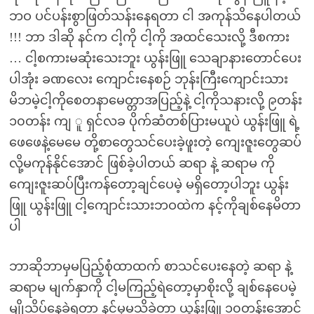
ဘဝ ပင်ပန်းစွာဖြတ်သန်းနေရတာ ငါ အကုန်သိနေပါတယ်
!!! ဘာ ဒါဆို နင်က ငါ့ကို ငါ့ကို အထင်သေးလို့ ဒီစကား
… ငါ့စကားမဆုံးသေးဘူး ယွန်းဖြူ သေချာနားတောင်ပေး
ပါအုံး ခဏလေး ကျောင်းနေစဉ် ဘုန်းကြီးကျောင်းသား
မိဘမဲ့ငါ့ကိုစေတနာမေတ္တာအပြည့်နဲ့ ငါ့ကိုသနားလို့ ၉တန်း
၁၀တန်း ကျ ူ ရှင်လခ ပိုက်ဆံတစ်ပြားမယူပဲ ယွန်းဖြူ ရဲ့
ဖေဖေနဲ့မေမေ တို့စာတွေသင်ပေးခဲ့ဖူးတဲ့ ကျေးဇူးတွေဆပ်
လို့မကုန်နိုင်အောင် ဖြစ်ခဲ့ပါတယ် ဆရာ နဲ့ ဆရာမ ကို
ကျေးဇူးဆပ်ပြီးကန်တော့ချင်ပေမဲ့ မရှိတော့ပါဘူး ယွန်း
ဖြူ ယွန်းဖြူ ငါ့ကျောင်းသားဘဝထဲက နင့်ကိုချစ်နေမိတာ
ပါ
ဘာဆိုဘာမှမပြည့်စုံထာထက် စာသင်ပေးနေတဲ့ ဆရာ နဲ့
ဆရာမ မျက်နှာကို ငါ့မကြည့်ရဲတော့မှာစိုးလို့ ချစ်နေပေမဲ့
မျိုသိပ်နေခဲ့ရတာ နင်မှမသိခဲ့တာ ယွန်းဖြူ ၁၀တန်းအောင်