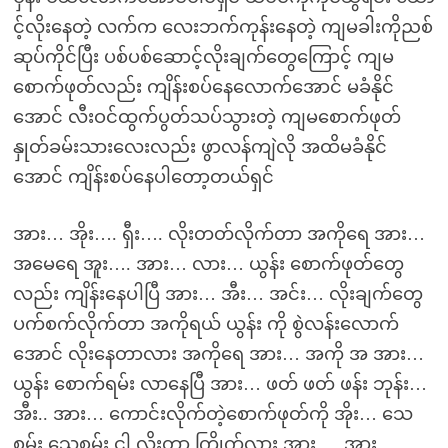
င့်လိုးနေတဲ့ လက်က လေးဘက်ကုန်းနေတဲ့ ကျမခါးကိုညစ်
ဆုပ်ကိုင်ပြီး ပစ်ပစ်ဆောင့်လိုးချက်တွေကြောင့် ကျမ
စောက်ဖုတ်လည်း ကျိန်းစပ်နေလောက်အောင် မခံနိုင်
အောင် လီးဝင်ထွက်ပွတ်သပ်သွားတဲ့ ကျမစောက်ဖုတ်
နှုတ်ခမ်းသားလေးလည်း ဖွာလန်ကျဲလို အထိမခံနိုင်
အောင် ကျိန်းစပ်နေပါတော့တယ်ရှင်
အား… အိုး…. ရှီး…. လိုးတတ်လိုက်တာ အကိုရေ အား…
အမေရေ အူး…. အား… လား… ယွန်း စောက်ဖုတ်တွေ
လည်း ကျိန်းနေပါပြီ အား… အီး… အင်း… လိုးချက်တွေ
ပက်စက်လိုက်တာ အကိုရယ် ယွန်း ကို စွဲလန်းလောက်
အောင် လိုးနေတာလား အကိုရေ အား… အကို အ အား…
ယွန်း စောက်ရမ်း လာနေပြီ အား… ဖတ် ဖတ် ဖန်း ဘုန်း…
အီး.. အား… ကောင်းလိုက်တဲ့စောက်ဖုတ်ကို အိုး… သေ
စမ်း သေစမ်း ငါ လိုးတာ ကြိုက်လား အား…. အား…