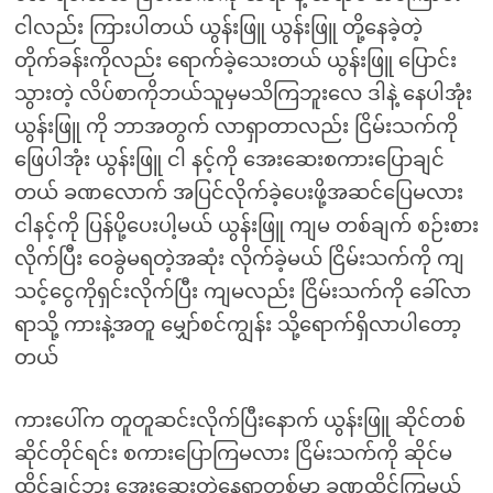
ငါလည်း ကြားပါတယ် ယွန်းဖြူ ယွန်းဖြူ တို့နေခဲ့တဲ့
တိုက်ခန်းကိုလည်း ရောက်ခဲ့သေးတယ် ယွန်းဖြူ ပြောင်း
သွားတဲ့ လိပ်စာကိုဘယ်သူမှမသိကြဘူးလေ ဒါနဲ့ နေပါအုံး
ယွန်းဖြူ ကို ဘာအတွက် လာရှာတာလည်း ငြိမ်းသက်ကို
ဖြေပါအုံး ယွန်းဖြူ ငါ နင့်ကို အေးဆေးစကားပြောချင်
တယ် ခဏလောက် အပြင်လိုက်ခဲ့ပေးဖို့အဆင်ပြေမလား
ငါနင့်ကို ပြန်ပို့ပေးပါ့မယ် ယွန်းဖြူ ကျမ တစ်ချက် စဉ်းစား
လိုက်ပြီး ဝေခွဲမရတဲ့အဆုံး လိုက်ခဲ့မယ် ငြိမ်းသက်ကို ကျ
သင့်ငွေကိုရှင်းလိုက်ပြီး ကျမလည်း ငြိမ်းသက်ကို ခေါ်လာ
ရာသို့ ကားနဲ့အတူ မျှော်စင်ကျွန်း သို့ရောက်ရှိလာပါတော့
တယ်
ကားပေါ်က တူတူဆင်းလိုက်ပြီးနောက် ယွန်းဖြူ ဆိုင်တစ်
ဆိုင်တိုင်ရင်း စကားပြောကြမလား ငြိမ်းသက်ကို ဆိုင်မ
ထိုင်ချင်ဘူး အေးဆေးတဲ့နေရာတစ်မှာ ခဏထိုင်ကြမယ်