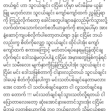
တယ်ရှင် ဟာ သူငယ်ချင်း ငငြိမ်း ဟိုမှာ မင်းမိန်းမ ယွန်း
ဖြူ မဟုတ်လား သူငယ်ချင်း ကျော်ကျော်ထက် ညွှန်ပြရာ
ကို ကြည့်လိုက်တော့ ခေါင်းတွေပါချာခနဲလည်မိုက်သွားလို့
လက်ထဲကသောက်လက်စဘီယာခွက်ကို စားပွဲပေါ်မှာ အား
နဲ့ဆောင့်ကျပစ်လိုက်ပါတော့တယ်ဗျာ ဒုန်း ငငြိမ်း ဘယ်
လည်းကွ စိတ်ကိုလျှော့ သူငယ်ချင်း ထိုင်ပါအုံး ကျော်
ကျော်ထက် စကားကြောင့် မတ်တပ်ရပ်နေရမှပြန်ထိုင်ချ
လိုက်ရင်း ဒေါသနဲ့မလုပ်ပါနဲ့ ငငြိမ်း အမှားတွေဖြစ်ကုန်ရင်
မင်း သမီးလေး မျက်နှာကိုပြန်ကြည့်ပါအုံး သူငယ်ချင်း င
ငြိမ်း မင်း ဒေါသဖြစ်တာကို ငါနားလည်တယ် သူငယ်ချင်း
ဒါပေမဲ့ စိတ်ကိုထိန်းပါကွာ မင်းသတ်ပစ်ချင်နေတာမလား
အေး ငထက် ငါ သတ်ပစ်ချင်နေတာ ငါ လူသတ်ချင်နေ
တာ တောက် !!! မင်းသတ်ချင်ရင်သွားသတ်လို့ရတယ် ငါ
ပြောတာလေးတော့ ဆုံးအောင်နားတောင်သွားအုံး ငငြိမ်း
မိဘမဲ့ လူတစ်ယောက်ရဲ့ဘဝ ဘယ်လောက် သိမ်ငယ်စရာ