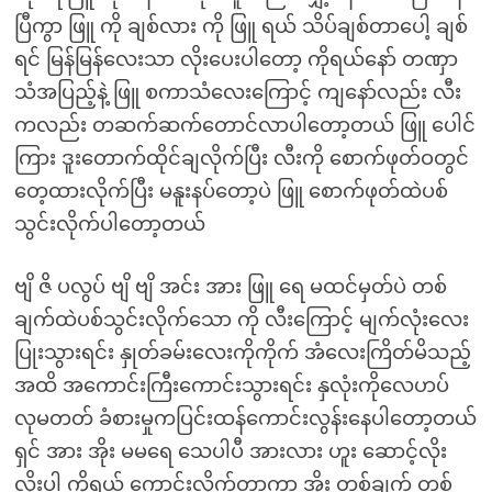
ပြီကွာ ဖြူ ကို ချစ်လား ကို ဖြူ ရယ် သိပ်ချစ်တာပေါ့ ချစ်
ရင် မြန်မြန်လေးသာ လိုးပေးပါတော့ ကိုရယ်နော် တဏှာ
သံအပြည့်နဲ့ ဖြူ စကာသံလေးကြောင့် ကျနော်လည်း လီး
ကလည်း တဆက်ဆက်တောင်လာပါတော့တယ် ဖြူ ပေါင်
ကြား ဒူးတောက်ထိုင်ချလိုက်ပြီး လီးကို စောက်ဖုတ်ဝတွင်
တေ့ထားလိုက်ပြီး မနူးနပ်တော့ပဲ ဖြူ စောက်ဖုတ်ထဲပစ်
သွင်းလိုက်ပါတော့တယ်
ဗျိ ဇိ ပလွပ် ဗျိ ဗျိ အင်း အား ဖြူ ရေ မထင်မှတ်ပဲ တစ်
ချက်ထဲပစ်သွင်းလိုက်သော ကို လီးကြောင့် မျက်လုံးလေး
ပြုးသွားရင်း နှုတ်ခမ်းလေးကိုကိုက် အံလေးကြိတ်မိသည့်
အထိ အကောင်းကြီးကောင်းသွားရင်း နှလုံးကိုလေဟပ်
လုမတတ် ခံစားမှုကပြင်းထန်ကောင်းလွန်းနေပါတော့တယ်
ရှင် အား အိုး မမရေ သေပါပီ အားလား ဟူး ဆောင့်လိုး
လိုးပါ ကိုရယ် ကောင်းလိုက်တာကွာ အိုး တစ်ချက် တစ်