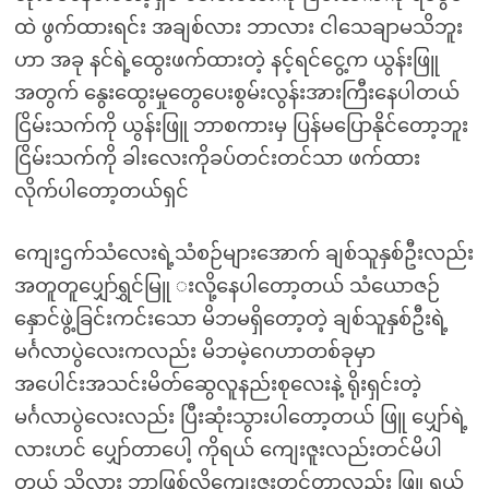
ထဲ ဖွက်ထားရင်း အချစ်လား ဘာလား ငါသေချာမသိဘူး
ဟာ အခု နင်ရဲ့ထွေးဖက်ထားတဲ့ နင့်ရင်ငွေ့က ယွန်းဖြူ
အတွက် နွေးထွေးမှုတွေပေးစွမ်းလွန်းအားကြီးနေပါတယ်
ငြိမ်းသက်ကို ယွန်းဖြူ ဘာစကားမှ ပြန်မပြောနိုင်တော့ဘူး
ငြိမ်းသက်ကို ခါးလေးကိုခပ်တင်းတင်သာ ဖက်ထား
လိုက်ပါတော့တယ်ရှင်
ကျေးဌက်သံလေးရဲ့သံစဉ်များအောက် ချစ်သူနှစ်ဦးလည်း
အတူတူပျှော်ရွှင်မြူ းလို့နေပါတော့တယ် သံယောဇဉ်
နှောင်ဖွဲ့ခြင်းကင်းသော မိဘမရှိတော့တဲ့ ချစ်သူနှစ်ဦးရဲ့
မင်္ဂလာပွဲလေးကလည်း မိဘမဲ့ဂေဟာတစ်ခုမှာ
အပေါင်းအသင်းမိတ်ဆွေလူနည်းစုလေးနဲ့ ရိုးရှင်းတဲ့
မင်္ဂလာပွဲလေးလည်း ပြီးဆုံးသွားပါတော့တယ် ဖြူ ပျှော်ရဲ့
လားဟင် ပျှော်တာပေါ့ ကိုရယ် ကျေးဇူးလည်းတင်မိပါ
တယ် သိလား ဘာဖြစ်လို့ကျေးဇူးတင်တာလည်း ဖြူ ရယ်