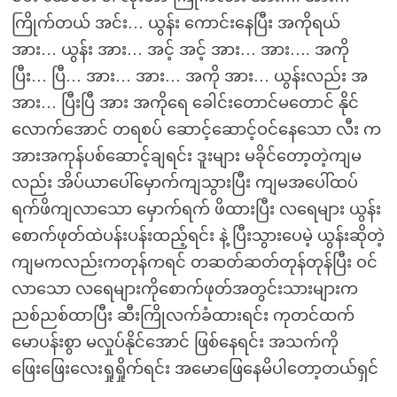
ကြိုက်တယ် အင်း… ယွန်း ကောင်းနေပြီး အကိုရယ်
အား… ယွန်း အား… အင့် အင့် အား… အား…. အကို
ပြီး… ပြီ… အား… အား… အကို အား… ယွန်းလည်း အ
အား… ပြီးပြီ အား အကိုရေ ခေါင်းတောင်မတောင် နိုင်
လောက်အောင် တရစပ် ဆောင့်ဆောင့်ဝင်နေသော လီး က
အားအကုန်ပစ်ဆောင့်ချရင်း ဒူးများ မခိုင်တော့တဲ့ကျမ
လည်း အိပ်ယာပေါ်မှောက်ကျသွားပြီး ကျမအပေါ်ထပ်
ရက်ဖိကျလာသော မှောက်ရက် ဖိထားပြီး လရေများ ယွန်း
စောက်ဖုတ်ထဲပန်းပန်းထည့်ရင်း နဲ့ ပြီးသွားပေမဲ့ ယွန်းဆိုတဲ့
ကျမကလည်းကတုန်ကရင် တဆတ်ဆတ်တုန်တုန်ပြီး ဝင်
လာသော လရေများကိုစောက်ဖုတ်အတွင်းသားများက
ညစ်ညစ်ထာပြီး ဆီးကြိုလက်ခံထားရင်း ကုတင်ထက်
မောပန်းစွာ မလှုပ်နိုင်အောင် ဖြစ်နေရင်း အသက်ကို
ဖြေးဖြေးလေးရှုရှိုက်ရင်း အမောဖြေနေမိပါတော့တယ်ရှင်