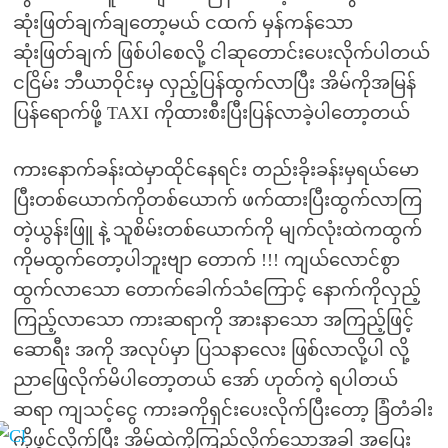
ဆုံးဖြတ်ချက်ချတော့မယ် ငထက် မှန်ကန်သော
ဆုံးဖြတ်ချက် ဖြစ်ပါစေလို့ ငါဆုတောင်းပေးလိုက်ပါတယ်
ငငြိမ်း ဘီယာဝိုင်းမှ လှည့်ပြန်ထွက်လာပြီး အိမ်ကိုအမြန်
ပြန်ရောက်ဖို့ TAXI ကိုထားစီးပြီးပြန်လာခဲ့ပါတော့တယ်
ကားနောက်ခန်းထဲမှာထိုင်နေရင်း တည်းခိုးခန်းမှရယ်မော
ပြီးတစ်ယောက်ကိုတစ်ယောက် ဖက်ထားပြီးထွက်လာကြ
တဲ့ယွန်းဖြူ နဲ့ သူစိမ်းတစ်ယောက်ကို မျက်လုံးထဲကထွက်
ကိုမထွက်တော့ပါဘူးဗျာ တောက် !!! ကျယ်လောင်စွာ
ထွက်လာသော တောက်ခေါက်သံကြောင့် နောက်ကိုလှည့်
ကြည့်လာသော ကားဆရာကို အားနာသော အကြည့်ဖြင့်
ဆောရီး အကို အလုပ်မှာ ပြသနာလေး ဖြစ်လာလို့ပါ လို့
ညာဖြေလိုက်မိပါတော့တယ် အော် ဟုတ်ကဲ့ ရပါတယ်
ဆရာ ကျသင့်ငွေ ကားခကိုရှင်းပေးလိုက်ပြီးတော့ ခြံတံခါး
ကိုဖွင့်လိုက်ပြီး အိမ်ထဲကိုကြည့်လိုက်သောအခါ အပြေး