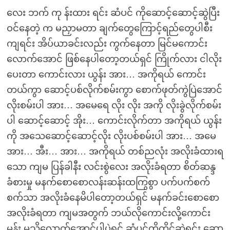
လေး ဘက် ကု န်းထား ရင်း ဆံပင် ကိုဆောင့်ဆောင့်ဆွဲပြီး
ဝင်နေတဲ့ က မညှာမတာ ချက်တွေကြောင့်ရည်တွေပါစီး
ကျရင်း အိပ်ယာခင်းလည်း ကွက်နေတာ မြင်မကောင်း
လောက်အောင် ဖြစ်နေပါတော့တယ်ရှင် ကြိုက်လား ငါလိုး
ပေးတာ ကောင်းလား ယွန်း အား… အကိုရယ် ကောင်း
တယ်ကွာ ဆောင့်ပစ်လိုက်စမ်းကွာ စောက်ဖုတ်ကွဲပြဲအောင်
လိုးစမ်းပါ အား… အမေရေ လိုး လိုး အကို လိုးခွဲလိုက်စမ်း
ပါ ဆောင့်ဆောင့် အိုး… ကောင်းလိုက်တာ အကိုရယ် ယွန်း
ကို အသေဆောင့်ဆောင့်လိုး လိုးပစ်စမ်းပါ အား… အမေ
အား… အီး… အား… အကိုရယ် တစ်ညလုံး အလိုးခံထားရ
သော ကျမ ပြန်ခါနီး လင်းစွဲလေး အလိုးခံရတာ စိတ်ဆန္ဒ
ခံစားမှု မနက်စောစောလန်းဆန်းထကြွစွာ ပက်ပက်စက်
စက်သာ အလိုးခံနေမိပါတော့တယ်ရှင် မနက်ခင်းစောစော
အလိုးခံရတာ ကျမအတွက် ဘယ်လိုကောင်းလို့ကောင်း
မှန်း မသိလောက်အောင်ပါပဲရှင် ဆံပင်ကိုကိုင်ဆွဲရင်း ဆော