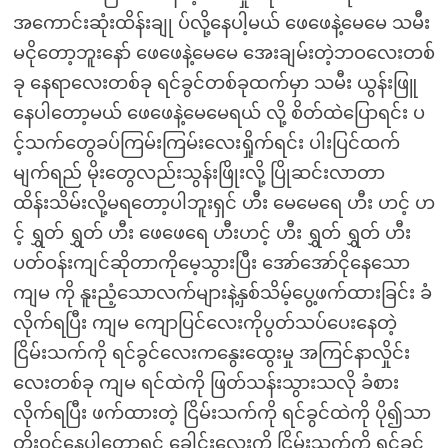
အကောင်းဆုံးထိန်းချု ပ်လို့နေပါ့မယ် ဖေဖေနဲ့မေမေ သမီး
မငိုတော့ဘူးနော် ဖေဖေနဲ့မေမေ အေးချမ်းတဲ့ဘဝလေးတစ်
ခု နေရာလေးတစ်ခု ရင်ခွင်တစ်ခုထက်မှာ သမီး ယွန်းဖြူ
နေပါတော့မယ် ဖေဖေနဲ့မေမေရယ် လို့ စိတ်ထဲပြောရင်း ပ
င့်သက်တွေခပ်ကြမ်းကြမ်းလေးရှိုက်ရင်း ပါးပြင်ထက်
မျက်ရည် မိုးတွေလည်းသွန်းဖြိုးလို့ ပြိုဆင်းလာတာ
ထိန်းသိမ်းလို့မရတော့ပါဘူးရှင် ဟီး မေမေရေ ဟီး ဟင့် ဟ
င့် ရွှတ် ရွှတ် ဟီး ဖေဖေရေ ဟီးဟင့် ဟီး ရွှတ် ရွှတ် ဟီး
ပတ်ဝန်းကျင်ဆိုတာကိုမေ့သွားပြီး အော်အော်ငိုနေသော
ကျမ ကို နူးညံ့သောလက်များနဲ့နှစ်သိမ့်ပွေ့ဖက်ထားခြင်း ခံ
လိုက်ရပြီး ကျမ ကျောပြင်လေးကိုပွတ်သပ်ပေးနေတဲ့
ငြိမ်းသက်ကို ရင်ခွင်လေးကနွေးထွေးမှု အကြင်နာလှိုင်း
လေးတစ်ခု ကျမ ရင်ထဲကို ဖြတ်သန်းသွားသလို ခံစား
လိုက်ရပြီး ဖက်ထားတဲ့ ငြိမ်းသက်ကို ရင်ခွင်ထဲကို ပို၍သာ
တိုးဝင်နေပါတော့ရှင် ခေါင်းလေးကို ငြိမ်းသက်ကို ရင်ခွင်