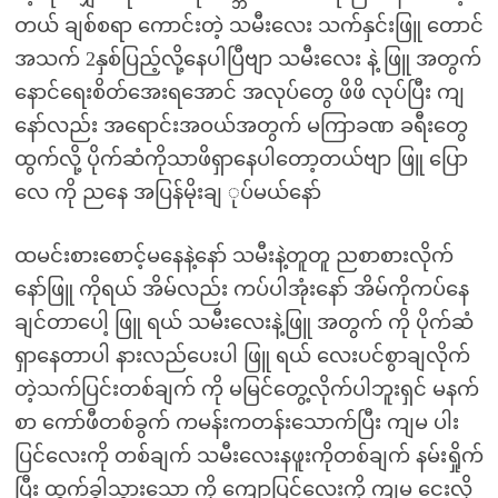
တယ် ချစ်စရာ ကောင်းတဲ့ သမီးလေး သက်နှင်းဖြူ တောင်
အသက် 2နှစ်ပြည့်လို့နေပါပြီဗျာ သမီးလေး နဲ့ ဖြူ အတွက်
နောင်ရေးစိတ်အေးရအောင် အလုပ်တွေ ဖိဖိ လုပ်ပြီး ကျ
နော်လည်း အရောင်းအဝယ်အတွက် မကြာခဏ ခရီးတွေ
ထွက်လို့ ပိုက်ဆံကိုသာဖိရှာနေပါတော့တယ်ဗျာ ဖြူ ပြော
လေ ကို ညနေ အပြန်မိုးချ ုပ်မယ်နော်
ထမင်းစားစောင့်မနေနဲ့နော် သမီးနဲ့တူတူ ညစာစားလိုက်
နော်ဖြူ ကိုရယ် အိမ်လည်း ကပ်ပါအုံးနော် အိမ်ကိုကပ်နေ
ချင်တာပေါ့ ဖြူ ရယ် သမီးလေးနဲ့ဖြူ အတွက် ကို ပိုက်ဆံ
ရှာနေတာပါ နားလည်ပေးပါ ဖြူ ရယ် လေးပင်စွာချလိုက်
တဲ့သက်ပြင်းတစ်ချက် ကို မမြင်တွေ့လိုက်ပါဘူးရှင် မနက်
စာ ကော်ဖီတစ်ခွက် ကမန်းကတန်းသောက်ပြီး ကျမ ပါး
ပြင်လေးကို တစ်ချက် သမီးလေးနဖူးကိုတစ်ချက် နမ်းရှိုက်
ပြီး ထွက်ခွါသွားသော ကို့ ကျောပြင်လေးကို ကျမ ငေးလို့