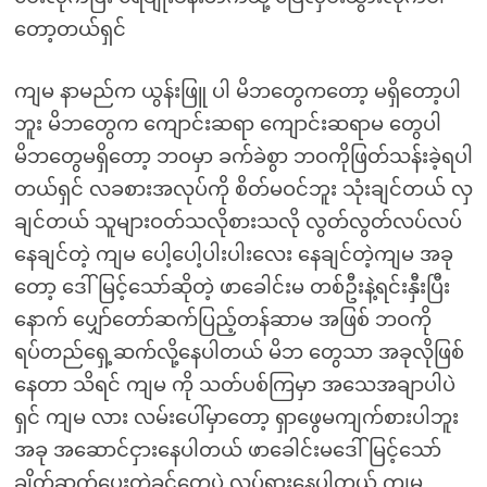
တော့တယ်ရှင်
ကျမ နာမည်က ယွန်းဖြူ ပါ မိဘတွေကတော့ မရှိတော့ပါ
ဘူး မိဘတွေက ကျောင်းဆရာ ကျောင်းဆရာမ တွေပါ
မိဘတွေမရှိတော့ ဘဝမှာ ခက်ခဲစွာ ဘဝကိုဖြတ်သန်းခဲ့ရပါ
တယ်ရှင် လခစားအလုပ်ကို စိတ်မဝင်ဘူး သုံးချင်တယ် လှ
ချင်တယ် သူများဝတ်သလိုစားသလို လွတ်လွတ်လပ်လပ်
နေချင်တဲ့ ကျမ ပေါ့ပေါ့ပါးပါးလေး နေချင်တဲ့ကျမ အခု
တော့ ဒေါ်မြင့်သော်ဆိုတဲ့ ဖာခေါင်းမ တစ်ဦးနဲ့ရင်းနှီးပြီး
နောက် ပျှော်တော်ဆက်ပြည့်တန်ဆာမ အဖြစ် ဘဝကို
ရပ်တည်ရှေ့ဆက်လို့နေပါတယ် မိဘ တွေသာ အခုလိုဖြစ်
နေတာ သိရင် ကျမ ကို သတ်ပစ်ကြမှာ အသေအချာပါပဲ
ရှင် ကျမ လား လမ်းပေါ်မှာတော့ ရှာဖွေမကျက်စားပါဘူး
အခု အဆောင်ငှားနေပါတယ် ဖာခေါင်းမဒေါ်မြင့်သော်
ချိတ်ဆက်ပေးတဲ့ခွင်တွေပဲ လှုပ်ရှားနေပါတယ် ကျမ