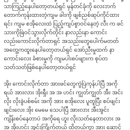
သာကြည့်နေပါတော့တယ်ရှင် မှန်တင်ခုံကို လေးဘက်
တောက်ကုန်းထားတဲ့ကျမ ခါးကို ဖျစ်ညစ်ဆုပ်ကိုင်ထား
ရင်း ကျမ စအိုလေးထဲ ပြည့်ကျပ်စွာဝင်နေတဲ့ လီး က ဖင်
သားကိုဖြဲဝင်သွားလိုက်တိုင်း နာလည်းနာ ကောင်း
လည်းကောင်းလိုက်တာရှင် အသည်းတွေပေါက်မတတ်
အတွေ့ကထူးနေပါတော့တယ်ရှင် အော်ညီးမှုထက် နာ
ကောင်းလေး ခံစားမှုကို ကျမပါးစပ်ဖျားက စုပ်တ
သတ်သတ်ဖြစ်နေပါတော့တယ်ရှင်
အိုး ကောင်းလိုက်တာ အားဖင်တွေကွဲပြဲကုန်ပါပြီ အကို
ရယ် အားလား အိုးရှီး အ အ ဟင်း ကျွတ်ကျွတ် အီး အင်း
လိုး လိုးခွဲပစ်စမ်း အကို အား စအိုလေး ပူတူပြီး စပ်ဖျင်း
ဖျင်းလေး အိုး မေမေ သေပါပြီ အားလား အီးအွင်း
ကျိန်းစပ်နေတာပဲ အကိုရေ ဟူး လိုးသတ်နေတာလား အ
အ အိုးဟင်း အွင်းကြိုက်တယ် ထိတယ်ကွာ အား ဆောင့်