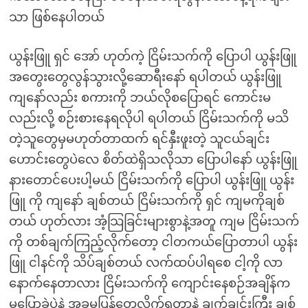
သာ ဖြစ်နေပါတယ်
ယွန်းဖြူ ရှင် အော် ဟုတ်ကဲ့ ငြိမ်းသက်ကို ပြောပါ ယွန်းဖြူ
အတွေးတွေလွန်သွားလို့ဆောရီးနော် ရပါတယ် ယွန်းဖြူ
ကျနော်လည်း စကားကို ဘယ်လိုစပြောရင် ကောင်းမ
လည်းလို့ စဉ်းစားနေရလိုပါ ရပါတယ် ငြိမ်းသက်ကို မသိ
တဲ့သူတွေမှမဟုတ်တာထက် ရင်နှီးဖူးတဲ့ သူငယ်ချင်း
ဟောင်းတွေပဲလေ စိတ်ထဲရှိသလိုသာ ပြောပါနော် ယွန်းဖြူ
နားတောင်ပေးပါ့မယ် ငြိမ်းသက်ကို ပြောပါ ယွန်းဖြူ ယွန်း
ဖြူ ကို ကျနော် ချစ်တယ် ငြိမ်းသက်ကို ရှင် ကျမကိုချစ်
တယ် ဟုတ်လား အံ့သြခြင်းများစွာနဲ့အတူ ကျမ ငြိမ်းသက်
ကို တစ်ချက်ကြည့်လိုက်တော့ ငါတကယ်ပြောတာပါ ယွန်း
ဖြူ ငါနင်ကို သိပ်ချစ်တယ် လက်ထပ်ပါရစေ ငါ့ကို လာ
နောက်နေတာလား ငြိမ်းသက်ကို ကျောင်းနေစဉ်အချိန်က
မပြောခဲ့ပဲနဲ့ အခုမှပြန်တွေ့လိုက်ရတာနဲ့ ချက်ချင်းကြီး ချစ်