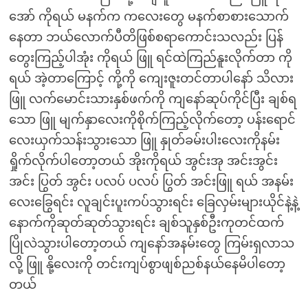
အော် ကိုရယ် မနက်က ကလေးတွေ မနက်စာစားသောက်
နေတာ ဘယ်လောက်ပီတိဖြစ်စရာကောင်းသလည်း ပြန်
တွေးကြည့်ပါအုံး ကိုရယ် ဖြူ ရင်ထဲကြည်နူးလိုက်တာ ကို
ရယ် အဲ့တာကြောင့် ကို့ကို ကျေးဇူးတင်တာပါနော် သိလား
ဖြူ လက်မောင်းသားနှစ်ဖက်ကို ကျနော်ဆုပ်ကိုင်ပြီး ချစ်ရ
သော ဖြူ မျက်နှာလေးကိုစိုက်ကြည့်လိုက်တော့ ပန်းရောင်
လေးယှက်သန်းသွားသော ဖြူ နှုတ်ခမ်းပါးလေးကိုနမ်း
ရှိုက်လိုက်ပါတော့တယ် အိုးကိုရယ် အွင်းအု အင်းအွင်း
အင်း ပြွတ် အွင်း ပလပ် ပလပ် ပြွတ် အင်းဖြူ ရယ် အနမ်း
လေးခြွေရင်း လူချင်းပူးကပ်သွားရင်း ခြေလှမ်းများယိုင်နဲ့နဲ့
နောက်ကိုဆုတ်ဆုတ်သွားရင်း ချစ်သူနှစ်ဦးကုတင်ထက်
ပြိုလဲသွားပါတော့တယ် ကျနော်အနမ်းတွေ ကြမ်းရှလာသ
လို့ ဖြူ နို့လေးကို တင်းကျပ်စွာဖျစ်ညစ်နယ်နေမိပါတော့
တယ်