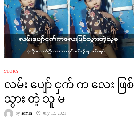
STORY
လမ်း ပျော် ငှက် က လေး ဖြစ်
သွား တဲ့ သူ မ
by
admin
July 13, 2021