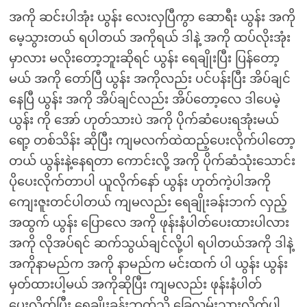
အကို ဆင်းပါအုံး ယွန်း လေးလှပြီကွာ ဆောရီး ယွန်း အကို
မေ့သွားတယ် ရပါတယ် အကိုရယ် ဒါနဲ့ အကို ထပ်လိုးအုံး
မှာလား မလိုးတော့ဘူးဆိုရင် ယွန်း ရေချိုးပြီး ပြန်တော့
မယ် အကို တော်ပြီ ယွန်း အကိုလည်း ပင်ပန်းပြီး အိပ်ချင်
နေပြီ ယွန်း အကို အိပ်ချင်လည်း အိပ်တော့လေ ဒါပေမဲ့
ယွန်း ကို အော် ဟုတ်သားပဲ အကို ပိုက်ဆံပေးရအုံးမယ်
ရော့ တစ်သိန်း ဆိုပြီး ကျမလက်ထဲထည့်ပေးလိုက်ပါတော့
တယ် ယွန်းနဲ့နေရတာ ကောင်းလို့ အကို ပိုက်ဆံသုံးသောင်း
ပိုပေးလိုက်တာပါ ယူလိုက်နော် ယွန်း ဟုတ်ကဲ့ပါအကို
ကျေးဇူးတင်ပါတယ် ကျမလည်း ရေချိုးခန်းဘက် လှည့်
အထွက် ယွန်း ပြောလေ အကို ဖုန်းနံပါတ်ပေးထားပါလား
အကို လိုအပ်ရင် ဆက်သွယ်ချင်လို့ပါ ရပါတယ်အကို ဒါနဲ့
အကိုနာမည်က အကို နာမည်က မင်းထက် ပါ ယွန်း ယွန်း
မှတ်ထားပါ့မယ် အကိုဆိုပြီး ကျမလည်း ဖုန်းနံပါတ်
ပေးလိုက်ပြီး ရေချိုးခန်းဘက်သို့ ခြေလှမ်းသွားလိုက်ပါ