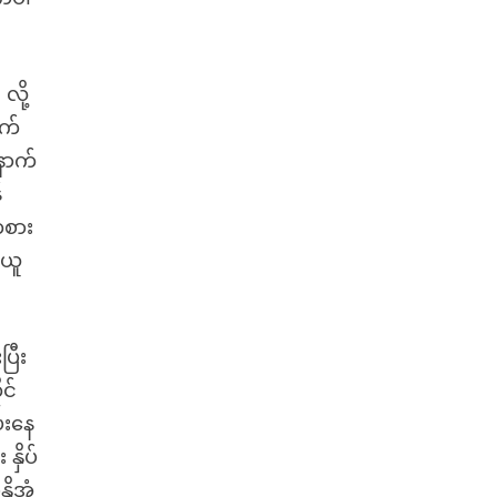
လို့
ုက်
ောက်
်
ကစား
အယူ
ြီး
င်
ေးနေ
နှိပ်
့အုံ