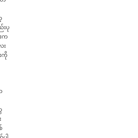
့
်းပု
ေးက
ေး
ကို
ာ
ေ
း
စ်
က်ပါ