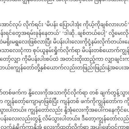
ာင်လုပ် လိုက်ရင်း ‘မိပန်း ပြောပါအုံး ကိုယ့်ကိုချစ်လားဟင်’ 
်းရင်တွေအရမ်းခုန်နေတယ်’ ‘ဒါဆို..ချစ်တယ်ပေါ့’ လို့မေးလိ
ိုးမရွလေးဖြစ်လာပြီး မိပန်းပါးလေးကိုငုံ့နမ်းလိုက်တယ်။န
ာလေးငုံကာ စုပ်ယူနမ်းရှိုက်လိုက်ရာ မိပန်းတစ်ယောက်ကျွန
ာ့်လျှာ ကိုမိပန်းပါးစပ်ထဲ အတင်းထိုးထည့်ကာ လျှာချင်း
 တယ်။ကျွန်တော်တို့နှစ်ယောက်လည်းတဖြည်းဖြည်းနဲ့အပေး
စ်ဖက်က နို့လေးကိုအသာကိုင်လိုက်ရာ တစ် ချက်တွန့်သွားပ
ွန်တော့်ကျောမှာဖြစ်ပြီး ကျန်တစ် ဖက်ကိုကျွန်တော်က ကို
မ်သွားပါတယ်။ ကျွန်တော်လည်း နို့အုံလေးကိုအပေါ်ကနေကိုင်ပ
ိပန်းလေးလည်းတွန့် လိမ်သွားပါတယ်။ ဒီတော့ကျွန်တော်လည်း 
်နဲ့နှိုက်ကာနို့အုံ လေးကိုထုတ်လိုက်ရာ အပျိုဖော်ဝင်ကာစနို