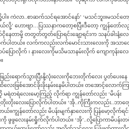
့ပါ။ ကဲလာ..စာဆက်သင်ရအောင်နော်’ ‘မသင်ဘူး။မသင်တော
ယ်လို့’ ဟောဗျာ…ပြဿနာကတော့စပြီ။ဒီတော့ ကျွန်တော်လည
ိုနေတာမို့ တတွတ်တွတ်ပြောရင်းချော့ရင်းက သနပ်ခါးနံ့လ
်းလိုက်ပါတယ်။ လက်ကလည်းလက်မောင်းသားလေးကို အသာလ
်ပြောလိုက် ၊ နားလေးကိုမသိမသာနမ်းလိုက် ကျောကုန်းလေး
်။
ြည်းရောက်သွားပြီးနို့လုံးလေးကိုဘေးတိုက်လေး ပွတ်ပေးနေ
လေးဖြစ်အောင်ခိုးခိုးနမ်းနေမိပါတယ်။ တအောင့်လောက်ကြ
ို မရဲတရဲလေးမော့ကြည့် လိုက်ရာ ကျွန်တော်လည်း ‘မိပန်း
ု့တိုးတိုးလေးပြောလိုက်ပါတယ်။ ‘အို..ကိုကြီးကလည်း..ဘာတွ
တယ်။ကျွန်တော်လည်း မိပန်းမျက်နှာလေးကို ပြန်မော့လိုက်ရင်
ု ဖွဖွလေးနမ်းရှိုက်လိုက်ပါတယ်။ ‘အို’..လို့ပြောကာမိပန်းတ
ါတော့တယ်။ကျွန်တော်လည်း အလိုက်သင့်လေး ပြန်ဖက်ထားလို