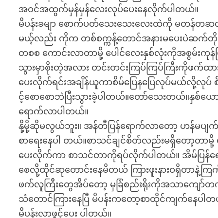
အဝင်အထွက်မှန်မှန်လေးလုပ်ပေးနေလိုက်ပါတယ်။
မိပန်းခမျာ စောက်ပတ်သေးသေးလေးထဲကို မတန်တဆလီး
မယ့်လည်း ကိုက တစ်စက္ကန့်တောင်အနားမပေးပဲဆက်တ
တစစ ကောင်းလာတာမို့ ပေါင်လေးနှစ်လုံးကိုအစွမ်းကုန
သွားမှာစိုးတဲ့အလား တင်းတင်းကြပ်ကြပ်ကြီးကိုဖက်
ပေးလိုက်ရင်းအချိန်ယူကာစိမ်ပြေနပြေလုပ်မယ်လို့လ
င့်စောစောဘဲပြီးသွားခဲ့ပါတယ်။တော်သေးတယ်။နှစ်ယောက
ရောက်လာပါတယ်။
နို့မို့ဆိုမလွယ်ဘူး။ အန်တီပြန်ရောက်လာတော့ ဟန်မပ
စာရေးနေပါ တယ်။စာသင်ချင်စိတ်လည်းမရှိတော့တာမို့ 
ပေးလိုက်ကာ စာသင်တာကိုရပ်လိုက်ပါတယ်။ အိမ်ပြန်ရ
စေလို့ထိုင်ဆုတောင်းနေမိတယ် ကြားဖူးနားဝရှိတာ
ဖက်လူကြီးတွေအိပ်တော့ မှခြံစည်းရိုးကိုအသာကျော်တက်
သံတောင်ကြားနေပြီ မိပန်းကတော့စာထိုင်ကျက်နေပါတ
မိပန်းလာဖွင့်ပေး ပါတယ်။