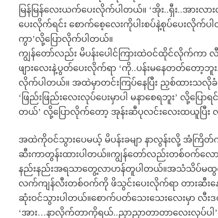
မြန်မြန်လေးယက်ပေးလိုက်ပါတယ်။ ‘အိုး..ရှီး..အားလ
ပေးလိုက်ရင်း စောက်စေ့လေးကိုပါးစပ်နဲ့စုပ်ပေးလိုက်
ကွာ’လို့ပြောလိုက်ပါတယ်။
ကျွန်တော်လည်း မိပန်းပေါင်ကြားထဲဝင်ထိုင်လိုက်ကာ 
ဖျားလေးနဲ့ပွတ်ပေးလိုက်ရာ ‘ကို..ပန်းမနေတတ်တော့ဘူ
လိုက်ပါတယ်။ အထဲမှာတင်းကြပ်နေပြီး ညှစ်ထားသလိ
‘ဖြည်းဖြည်းလေးလုပ်ပေးမှာပါ မနာစေရဘူး’ လို့ပြော
တယ်’ လို့ပြောလိုက်တော့ အုန်းဆီပုလင်းလေးထယူပြီး လ
အထဲကိုဝင်သွားပေမယ့် မိပန်းခမျာ နာလွန်းလို့ အံက
ဆီးကာတွန်းထားပါတယ်။ကျွန်တော်လည်းတစ်ဝက်လောက
နည်းနည်းအရသာတွေ့လာဟန်တူပါတယ်။အသံသိပ်မထွက်
လက်ကျန်လီးတစ်ဝက်ကို ဖိသွင်းပေးလိုက်ရာ တားဆီးနေတဲ
ဆုံးဝင်သွားပါတယ်။စောက်ပတ်သေးသေးလေးမှာ လီးဒဏ်က
‘အား…နာလိုက်တာကိုရယ်..ညှာညှာတာတာလေးလုပ်ပါ’ ‘တ