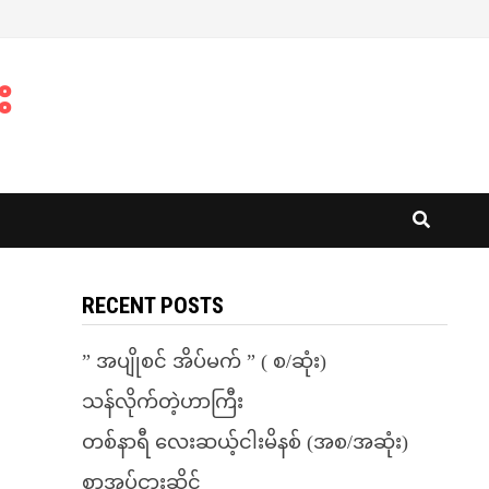
း
RECENT POSTS
” အပျိုစင် အိပ်မက် ” ( စ/ဆုံး)
သန်လိုက်တဲ့ဟာကြီး
တစ်နာရီ လေးဆယ့်ငါးမိနစ် (အစ/အဆုံး)
စာအုပ်ငှားဆိုင်