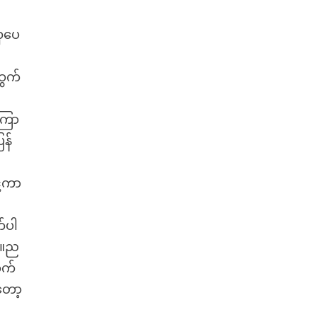
လှပေ
ထွက်
ကြော
ြန်
ံ့ကာ
်ပါ
်။ည
ာက်
တော့