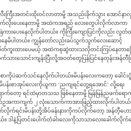
ကြီးအတင်းထိုးဝင်လာတာမို့ အသည်းခိုက်သွား အောင်နာ
ိုက်လိုးပေးနေတာမို့ အထဲကအရည် လေးတွေပါလိုက်လာကာ
်ဖြဲကားပေးနေလိုက်ပါတယ်။ ကိုကြီးကျောပြင်ကိုလည်း လွတ်
ထားနေမိပါတယ်။ ကျွန်တော်လည်းခပ်သွက်သွက်လေးဆောင့်
ုပ် စိတ်ကူးထားပေမယ့် အထဲကစုဆွဲထားသလိုတင်းကြပ်နေတာ
်သားသောင်းကျန်းပြီးလို့အဝတ်တွေပြန်ပြင်နေတုန်းအန်တီပ
ျက်စာကိုပဲဆက်သင်နေလိုက်ပါတယ်။မိပန်းလေးကတော့ ခေါင်းငု
မိပန်းစာအုပ်လေးကိုယူကာ ‘ညကျရင်တွေ့ရအောင်’ လို့ရေး
ောက်တော့ ရင်ထဲမှာတသသ ဖြစ်နေတာမို့ မြန်မြန်ညဖက်ရောက
နဲ့ကြက်ဥအကာကျက် ၂ လုံးသောက်ကာအားဖြည့်ထားလိုက်ပါတယ
လိုက်ရင်းမိပန်းတို့အိပ်ခန်းနားကိုကပ်လိုက်တော့ အန်တီ့ဟေ
ယ်။ ဒါနဲ့ပြတင်းပေါက်တံခါးလေးကိုသာသာလေးခေါက်လိုက်