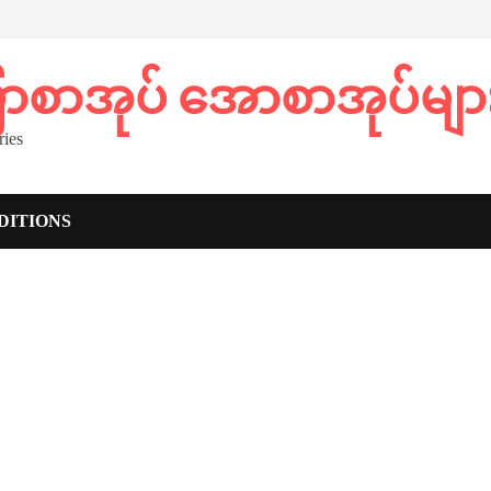
ပြာစာအုပ် အောစာအုပ်မျာ
ies
DITIONS