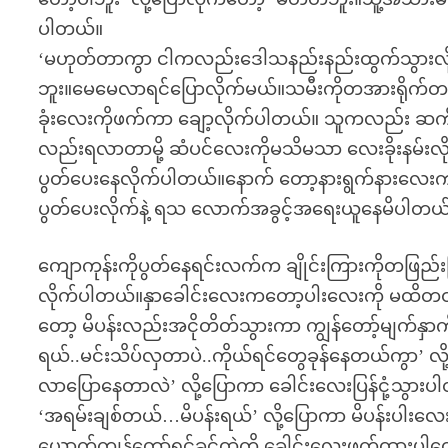
ပါတယ်။
‘မဟုတ်တာကွာ ငါကလည်းဒေါသနည်းနည်းထွက်သွားလို
ဘူး။မေမေလာရင်ပြောလိုက်မယ်။သမီးကိုတအားရိုက်တ
ခုံးလေးကိုဖက်ကာ ချော့လိုက်ပါတယ်။ သူကလည်း ဆက်င
လည်းရလာတာမို့ ဆံပင်လေးကိုမသိမသာ လေးခိုးနမ
ပွတ်ပေးနေလိုက်ပါတယ်။နောက် တော့နားရွက်နားလေးကပ
ပွတ်ပေးလိုက်နဲ့ ရသ လောက်အခွင့်အရေးယူနေမိပါတယ
ကျောကုန်းကိုပွတ်နေရင်းလက်က ချိုင်းကြားကိုတဖြည်းဖ
လိုက်ပါတယ်။နှာခေါင်းလေးကတော့ပါးလေးကို မထိတထိ
တော့ မိပန်းလည်းအငိုတိတ်သွားကာ ကျွန်တော့်မျက်နှာက
ရယ်..မင်းသိပ်လှတာပဲ..ကိုယ်ရင်တွေခုန်နေတယ်ကွာ’ လိ
လာပြောနေတာလဲ’ လို့ပြောကာ ခေါင်းလေးပြန်ငုံ့သွားပါ
‘အရမ်းချစ်တယ်…မိပန်းရယ်’ လို့ပြောကာ မိပန်းပါးလေးကိ
ယောက်ကျွန်တော့်ရင်ခွင်ထဲကို ခေါင်းလေးဖွက်ထားပ