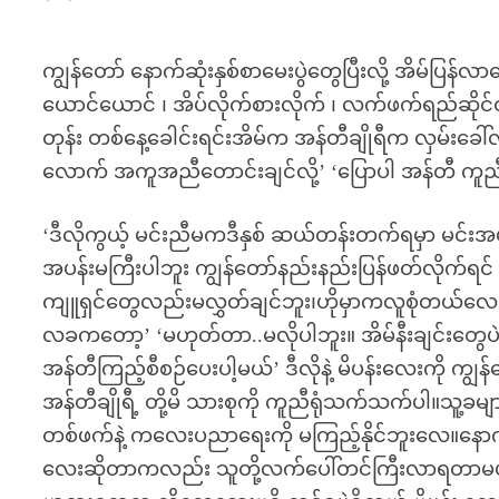
ကျွန်တော် နောက်ဆုံးနှစ်စာမေးပွဲတွေပြီးလို့ အိမ်ပြ
ယောင်ယောင် ၊ အိပ်လိုက်စားလိုက် ၊ လက်ဖက်ရည်ဆိုင်ထိုင်လ
တုန်း တစ်နေ့ခေါင်းရင်းအိမ်က အန်တီချိုရီက လှမ်းခ
လောက် အကူအညီတောင်းချင်လို့’ ‘ပြောပါ အန်တီ ကူညီန
‘ဒီလိုကွယ့် မင်းညီမကဒီနှစ် ဆယ်တန်းတက်ရမှာ မင်းအ
အပန်းမကြီးပါဘူး ကျွန်တော်နည်းနည်းပြန်ဖတ်လို
ကျူရှင်တွေလည်းမလွှတ်ချင်ဘူး၊ဟိုမှာကလူစုံတယ်လေ
လခကတော့’ ‘မဟုတ်တာ..မလိုပါဘူး။ အိမ်နီးချင်းတ
အန်တီကြည့်စီစဉ်ပေးပါ့မယ်’ ဒီလိုနဲ့ မိပန်းလေးကို ကျ
အန်တီချိုရီ့ တို့မိ သားစုကို ကူညီရုံသက်သက်ပါ။သူ့ခမ
တစ်ဖက်နဲ့ ကလေးပညာရေးကို မကြည့်နိုင်ဘူးလေ။နောက်ပြီ
လေးဆိုတာကလည်း သူတို့လက်ပေါ်တင်ကြီးလာရတာမ