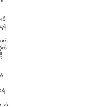
။မိ
ခုန်
 လက်
ိုက်
ို
က်
ငရဲ
 ခပ်