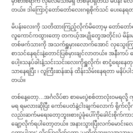
မှာစားစရာက လိုလေသေးမရှိ တစ်ခုပဲရှိတယ် မိပန်း လ
တယ်။ ဒါကြောင့်တော်တော်လေးဂရုစိုက်သင် ပေးနေရ
မိပန်းလေးကို သတိထားကြည့်လိုက်မိတော့မှ တော်တော်လ
လူကောင်ကထွားတော့ တကယ့်အပျိုတွေအတိုင်းပဲ မိန်းမတ
တစ်ဖက်သားကို အသက်ရှူမှားလောက်အောင် လှသွေးကြ
စာသင်နေရင်းနဲ့တောင်ပြစ်မှားချင်လာတယ်။ အနီးကပ
ပေါ့။သနပ်ခါးနံ့သင်းသင်းလေးကိုရှူလိုက်၊ စာငုံ့ရေးနေတ
သာနေရပြီး ၊ လူကြီးဆန်ဆန် ထိန်းသိမ်းနေရတာ မနိပ်ပါဘ
တယ်။
တစ်နေ့တော့…အင်္ဂလိပ်စာ စာမေးပွဲစစ်တာလုံးဝမရလ
မရ ရမလားဆိုပြီး ကော်ပေတံနဲ့ငါးချက်လောက် ရိုက်လိ
လည်းဆက်မရေးတော့ဘူး။စားပွဲခုံပေါ်ကိုခေါင်းစိုက်က
ချော့လိုက်ရပါတော့တယ်။ အနားသွားပြီးလက်မောင်းလေး
တော့ပါဘူး’ လို့ပြောလိုက်တော့ ‘မတိတ်ဘူး။သူ့အသား