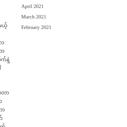
April 2021
March 2021
မယ့်
February 2021
လေ
တာ
က်နဲ့
ါ
ားတာ
ာ
ုကာ
က်
ုတ်