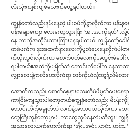
လုံးလုံးကျစ်ကျစ်လေးကိုတွေ့ရပါတယ်။
ကျွန်တော်လည်းနမ်းနေတဲ့ ပါးစပ်ကိုခွာလိုက်ကာ ပန်းနုရေ
ပန်းခမျာကျော လေးကော့သွားပြီး ‘အ..အ..ကိုရယ်’..လို
နေ တာကိုအတိုင်းသားကြားနေရပါတယ်။ကျွန်တော့်ခ
တစ်ဖက်က ဒူးအထက်နားလေးကိုပွတ်ပေးနေလိုက်ပါ
ကိုထိုးသွင်းလိုက်ကာ စောက်ပတ်လေးကိုအတွင်းခံပေါ
ရပါတယ်။အထဲကိုမနှိုက်ဘဲ ဘောင်းဘီပေါ်က နေသာသ
လျှာလေးနဲ့ကလိပေးလိုက်ရာ တစ်ကိုယ်လုံးတွန့်လိ
အောက်ကလည်း စောက်စေ့နားလေးကိုပဲဖိပွတ်ပေးနေရာ
ကာငြိမ်ကျသွားပါတော့တယ်။ကျွန်တော်လည်း မိပန်းကို
ဘောင်းဘီကိုမချွတ်ဘဲ လက်နဲ့အသာဖယ်လိုက်ကာ စောက်
တွေကြီးကုန်တော့မှာပဲ..ဘာတွေလုပ်နေလဲမသိဘူး’ 
အသာလေးယက်ပေးလိုက်ရာ ‘အိုး..အင်း..ဟင်း..ဟင်း..