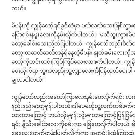
တယ်။
မိပန်းကို ကျွန်တော့်ရင်ခွင်ထဲမှာ ပက်လက်လေးဖြစ်သွားအေ
ပြောရင်းနဖူးလေးကိုနမ်းလိုက်ပါတယ်။ ‘မသိဘူးကွာ။မိပန
တော့ခေါင်းလေးညိတ်ပြပါတယ်။ ကျွန်တော်လည်းစိတ်ထဲမရ
တော့ တဆတ်ဆတ်တုန်ရီနေတဲ့မိပန်း နှုတ်ခမ်းလေးကိုအသ
တော့်ကိုတင်းတင်းကြပ်ကြပ်လေးလာဖက်ပါတယ်။ ကျွန်တေ
ပေးလိုက်ရာ သူကလည်းသူ့လျှာလေးကိုပြန်ထုတ်ပေးပါ
မျှလာပါတယ်။
ကျွန်တော်လည်းအတော်ကြာလေးနမ်းပေးလိုက်ရင်း လက်တ
နည်းနည်းတော့ရုန်းပါတယ်။ဒါပေမယ့်သူ့လက်တစ်ဖက်က ကျ
ထားတာကြောင့် ဘယ်လိုမှရုန်းလို့မရတာကြောင့်ပြန်ငြိ
ရင်း နို့သီးခေါင်းလေးကိုစမ်းကာ ခြေပေးလိုက်ပါတယ်။မ
စေ့လေးတွေကိုတွန်းဖြုတ်လိုက်ကာ အတွင်းခံအုံကြားထဲ လက