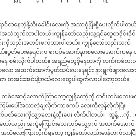
ာင်ထနေတဲ့နို့သီးခေါင်းလေးကို အသာငုံပြီးစို့ပေးလိုက်ပါတယ်
့ပဲအသံထွက်လာပါတယ်။ကျွန်တော်လည်းသူ့ရင်တွေတဒိုင်းဒိုင်း
ေါင်းကိုလည်းအတင်းဖက်ထားပါတယ်။ ကျွန်တော်လည်းလက်
တယ်။ပွတ်ပေးနေရင်းက စကပ်အောက်နားစလေးအောက်ကနေ
်ကနေ စမ်းလိုက်ပါတယ်။ အရည်တွေစိုနေတာကို လက်ကခံစားလ
ာလေး အထက်အောက်ပွတ်သပ်ပေးနေရင်း နားရွက်ဖျားလေးက
မ်လာကာ တအင်းအင်းနဲ့အသံလေးတွေပါထွက်လာပါတော့တယ်။
 တစ်အောင့်လောက်ကြာတော့ကျွန်တော့်ကို တင်းတင်းလေးဖ
ကြမ်းပေါ်အသာလှဲချလိုက်ကာစကပ် လေးကိုလှန်လိုက်ပြီး
ပတ်လေးကိုလျှာလေးနဲ့ထိုးပေး လိုက်ပါတယ်။ ‘အွန့်…ကို…
ကျွန်တော်လည်း အကွဲကြောင်းလေးတစ်လျှောက် အထက်အောက်
’ အသံလေးကြားလိုက်ရတော့ ကျွန်တော်လည်းမာန်တက်လာပြီး