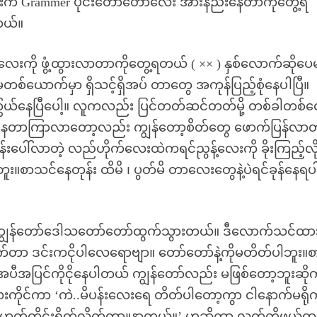
ေးက Grammer ပိုင်းတော်တော်လေး အားနည်းနေတာကိုတွေ့ရ
တယ်။
ေးကို ဖွံ့ထွားလာတာကိုတွေ့ရတယ် ( ×× ) နှစ်လောက်ဆိုပေ
စ်ယောက်မှာ ရှိသင့်ရှိအပ် တာတွေ အကုန်ပြည့်စုံနေပါပြီ။
ွယ်နေပြီပေါ့။ လူကလည်း ပြင်တတ်ဆင်တတ်မို့ တစ်ခါတစ်
် နေတာကြာလာတော့လည်း ကျွန်တော့စိတ်တွေ ဖောက်ပြန်လာ
ုန်းပေါ်လာတဲ့ လည်ဟိုက်လေးထဲကရင်ညွန့်လေးကို ခိုးကြည့်လို
ူး။စာသင်နေတုန်း ထိမိ ၊ ပွတ်မိ တာလေးတွေနဲ့ပဲရင်ခုန်နေရပ
ို့ ကျွန်တော်ဒေါသတော်တော်ထွက်သွားတယ်။ ဒီလောက်သင်ထ
ုက်တာ ဒင်းကငိုပါလေရောဗျာ။ တော်တော်နဲ့ကိုမတိတ်ပါဘူး။စ
ာအပီအပြင်ကိုငိုနေပါတယ် ကျွန်တော်လည်း မဖြစ်တော့ဘူးဆိ
ကိုင်ကာ ‘ကဲ..မိပန်းလေးရေ တိတ်ပါတော့ကွာ ငါနောက်မရို
မဟုတ်တိုင်းရိုက်လိုက်တာ။နာတယ်။’ ဟုဆိုကာ လက်ကိုဖယ်ထ