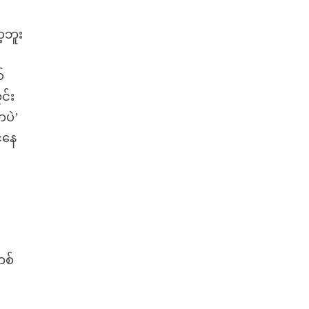
့ဘူး
်
င်း
ပဲ’
့နေ
း
တစ်
။