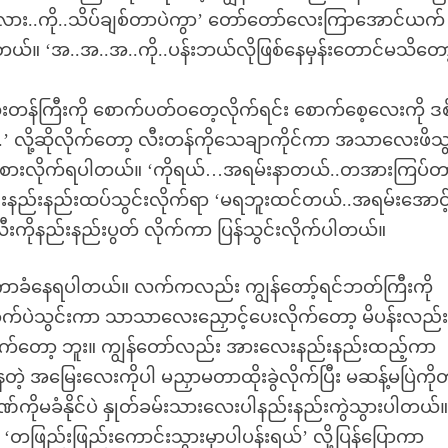
ားလား..ကို..သိပ်ချစ်တာပဲကွာ’ တော်တော်လေးကြာအောင်ယက်
ပါတယ်။ ‘အ..အ..အ..ကို..ပန်းဘယ်လိုဖြစ်နေမှန်းတောင်မသိတော
လီးတန်ကြီးကို စောက်ပတ်ဝတေ့လိုက်ရင်း စောက်စေ့လေးကို ဒစ
း.’ လို့ဆိုလိုက်တော့ လီးတန်ကိုသေချာကိုင်ကာ အသာလေးဖိသွ
ုခံစားလိုက်ရပါတယ်။ ‘ကိုရယ်…အရမ်းနာတယ်..တအားကြပ်တာ
ရင်းနည်းနည်းထပ်သွင်းလိုက်ရာ ‘မရဘူးထင်တယ်..အရမ်းအောင်
ီးကိုနည်းနည်းပွတ် လိုက်ကာ ပြန်သွင်းလိုက်ပါတယ်။
ြိတ်ကာခံနေရပါတယ်။ လက်ကလည်း ကျွန်တော့်ရင်ဘတ်ကြီးကို
်ပဲသွင်းကာ သာသာလေးညှောင့်ပေးလိုက်တော့ မိပန်းလည်
တော့ ဘူး။ ကျွန်တော်လည်း အားလေးနည်းနည်းထည့်ကာ
့ အမြေးလေးကိုပါ မညှာမတာထိုးခွဲလိုက်ပြီး မဆန့်မပြဲကို
ိုမခံနိုင်ပဲ နှုတ်ခမ်းသားလေးပါနည်းနည်းကွဲသွားပါတယ်
ဖြည်းဖြည်းကောင်းသွားမှာပါပန်းရယ်’ လို့ပြန်ပြောကာ