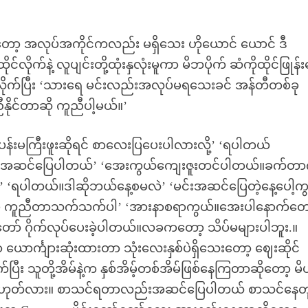
န်လာတော့ အလုပ်အကိုင်ကလည်း မရှိသေး ဟိုယောင် ယောင် ဒီ
ိုက်နဲ့ လူပျင်းတို့ထုံးနှလုံးမူကာ မိဘပိုက် ဆံကိုထိုင်ဖြုန်
ေါ်လိုက်ပြီး ‘သားရေ မင်းလည်းအလုပ်မရသေးခင် အန်တီတစ်ခု
ိုင်တာဆို ကူညီပါ့မယ်။’
ပန်းမကြီးဖူးဆိုရင် စာလေးပြပေးပါလားလို့’ ‘ရပါတယ်
က်ရင် အဆင်ပြေပါတယ်’ ‘အေးကွယ်ကျေးဇူးတင်ပါတယ်။ခက်တ
’ ‘ရပါတယ်။ဒါဆိုဘယ်နေ့စမလဲ’ ‘မင်းအဆင်ပြေတဲ့နေ့ပေါ့က
ွေပဲ ကူညီတာသက်သက်ပါ’ ‘အားနာစရာကွယ်။အေးပါနောက်တေ
ွန်တော် ဂိုက်လုပ်ပေးခဲ့ပါတယ်။လခကတော့ သိပ်မများပါဘူး.။
ျာ ယောင်္ကျားဆုံးထားတာ သုံးလေးနှစ်ပဲရှိသေးတော့ ဈေးဆိုင်
း သူတို့အိမ်နဲ့က နှစ်အိမ့်တစ်အိမ်ဖြစ်နေကြတာဆိုတော့ မိပ
ဟုတ်လား။ စာသင်ရတာလည်းအဆင်ပြေပါတယ် စာသင်နေတု