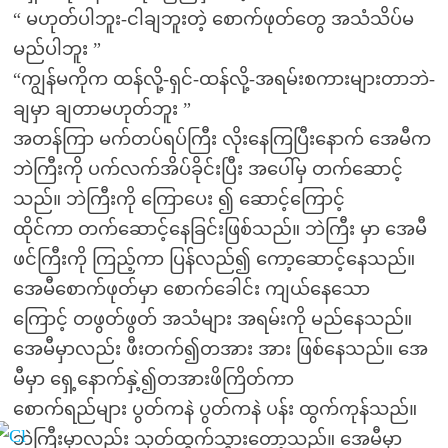
“ မဟုတ်ပါဘူး-ငါချဘူးတဲ့ စောက်ဖုတ်တွေ အသံသိပ်မ
မည်ပါဘူး ”
“ကျွန်မကိုက ထန်လို့-ရှင်-ထန်လို့-အရမ်းစကားများတာဘဲ-
ချမှာ ချတာမဟုတ်ဘူး ”
အတန်ကြာ မက်တပ်ရပ်ကြီး လိုးနေကြပြီးနောက် အေမီက
ဘဲကြီးကို ပက်လက်အိပ်ခိုင်းပြီး အပေါ်မှ တက်ဆောင့်
သည်။ ဘဲကြီးကို ကြောပေး ၍ ဆောင့်ကြောင့်
ထိုင်ကာ တက်ဆောင့်နေခြင်းဖြစ်သည်။ ဘဲကြီး မှာ အေမီ
ဖင်ကြီးကို ကြည့်ကာ ပြန်လည်၍ ကော့ဆောင့်နေသည်။
အေမီစောက်ဖုတ်မှာ စောက်ခေါင်း ကျယ်နေသော
ကြောင့် တဖွတ်ဖွတ် အသံများ အရမ်းကို မည်နေသည်။
အေမီမှာလည်း ဖီးတက်၍တအား အား ဖြစ်နေသည်။ အေ
မီမှာ ရှေ့နောက်နှဲ့၍တအားဖိကြိတ်ကာ
စောက်ရည်များ ပွတ်ကနဲ ပွတ်ကနဲ ပန်း ထွက်ကုန်သည်။
ဘဲကြီးမှာလည်း သုတ်ထွက်သွားတော့သည်။ အေမီမှာ