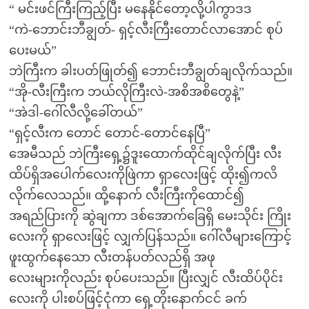
“ မင်းဖင်ကြီးကြည့်ပြီး မနေနိုင်တော့လို့ပါကွာဒဒ
“ကဲ-ဘောင်းဘီချွတ်- ရှင့်လီးကြီးတောင်လာအောင် စုပ်
ပေးမယ်”
ဘဲကြီးက ခါးပတ်ဖြုတ်၍ ဘောင်းဘီချွတ်ချလိုက်သည်။
“အို-လီးကြီးက ဘယ်လိုကြီးလဲ-အစိအစိတွေနဲ့”
“အဲဒါ-ဂေါ်လီလို့ခေါ်တယ်”
“ရှင့်လီးက တောင် တောင်-တောင်နေပြီ”
အေမီသည် ဘဲကြီးရှေ့၌ဒူးထောက်ထိုင်ချလိုက်ပြီး လီး
ထိပ်ရှိအပေါက်လေးကိုဖြဲကာ ရှာလေးဖြင့် ထိုး၍ကလိ
လိုက်လေသည်။ ထို့နောက် လီးကြီးကိုထောင်၍
အရည်ပြားကို ဆွဲချကာ ဒစ်အောက်ခြေရှိ မေးသိုင်း ကြိုး
လေးကို ရှာလေးဖြင့် လျှက်ပြန်သည်။ ဂေါ်လီများကြောင့်
ဖူးထွက်နေသော လီးတန်ပတ်လည်ရှိ အဖု
လေးများကိုလည်း စုပ်ပေးသည်။ ပြီးလျှင် လီးထိပ်ပိုင်း
လေးကို ပါးစပ်ဖြင့်ငုံကာ ရှေ့တိုးနောက်ငင် ခက်