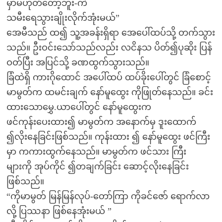
မှာမဟုတ်တော့ဘူး-ကဲ
သမီးရေသွားချိုးလိုက်အုံးမယ်”
အေမီသည် ထ၍ သူ့အခန်းရှိရာ အေပေါ်ထပ်သို့ တက်သွား
သည်။ ဦးဝင်းသော်သည်လည်း လငိနသ ပိတ်၍ပုဆိုး ပြန်
ဝတ်ပြီး အပြင်သို့ ခဏထွက်သွားသည်။
ခြံထဲရှိ ကားဂိုထောင် အပေါ်ထပ် ထပ်ခိုးပေါ်တွင် ခြံစောင့်
မာမွတ်က ထမင်းချက် နော်မူထွေး ကိုဖြုတ်နေသည်။ ခင်း
ထားသောမွှေ.ယာပေါ်တွင် နော်မူထွေးက
ဖင်ကုန်းပေးထား၍ မာမွတ်က အနောက်မှ ဒူးထောက်
၍လိုးနေခြင်းဖြစ်သည်။ ကုန်းထား ၍ နော်မူထွေး ဖင်ကြီး
မှာ ကကားထွက်နေသည်။ မာမွတ်က ဖင်သား ကြီး
များကို အုပ်ကိုင် ၍တချက်ခြင်း ဆောင့်လိုးနေခြင်း
ဖြစ်သည်။
“ကိုမာမွတ် မြန်မြန်လုပ်-တော်ကြာ ကိုခင်ဇော် ရောက်လာ
လို့ ပြဿနာ ဖြစ်နေအုံးမယ် ”