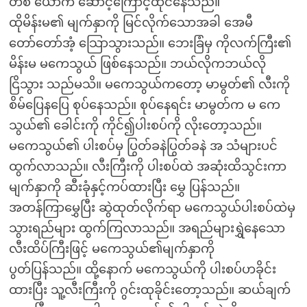
တစ် ယောက် ဆောင့်ကြောင့်ထိုင်နေသည်။
ထိုမိန်းမ၏ မျက်နှာကို မြင်လိုက်သောအခါ အေမီ
တော်တော်အံ့ သြောသွားသည်။ ဘေးခြံမှ ကိုလက်ကြီး၏
မိန်းမ မကေသွယ် ဖြစ်နေသည်။ ဘယ်လိုကဘယ်လို
ငြိသွား သည်မသိ။ မကေသွယ်ကတော့ မာမွတ်၏ လီးကို
စိမ်ပြေနပြေ စုပ်နေသည်။ စုပ်နေရင်း မာမွတ်က မ ကေ
သွယ်၏ ခေါင်းကို ကိုင်၍ပါးစပ်ကို လိုးတော့သည်။
မကေသွယ်၏ ပါးစပ်မှ ပြွတ်ခနဲပြွတ်ခနဲ အ သံများပင်
ထွက်လာသည်။ လီးကြီးကို ပါးစပ်ထဲ အဆုံးထိသွင်းကာ
မျက်နှာကို ဆီးခုံနှင့်ကပ်ထားပြီး မွှေ ပြန်သည်။
အတန်ကြာမွှေပြီး ဆွဲထုတ်လိုက်ရာ မကေသွယ်ပါးစပ်ထဲမှ
သွားရည်များ ထွက်ကြလာသည်။ အရည်များရွှဲနေသော
လီးထိပ်ကြီးဖြင့် မကေသွယ်၏မျက်နှာကို
ပွတ်ပြန်သည်။ ထို့နောက် မကေသွယ်ကို ပါးစပ်ဟခိုင်း
ထားပြီး သူ့လီးကြီးကို ဂွင်းထုခိုင်းတော့သည်။ ဆယ်ချက်