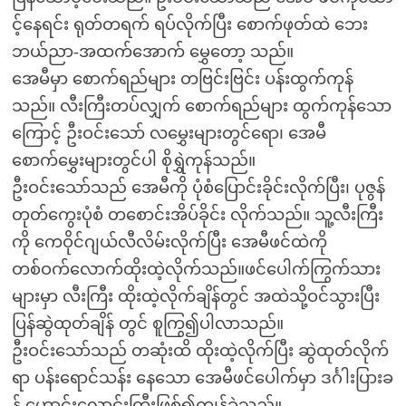
င့်နေရင်း ရုတ်တရက် ရပ်လိုက်ပြီး စောက်ဖုတ်ထဲ ဘေး
ဘယ်ညာ-အထက်အောက် မွှေတော့ သည်။
အေမီမှာ စောက်ရည်များ တဗြင်းဗြင်း ပန်းထွက်ကုန်
သည်။ လီးကြီးတပ်လျှက် စောက်ရည်များ ထွက်ကုန်သော
ကြောင့် ဦးဝင်းသော် လမွှေးများတွင်ရော၊ အေမီ
စောက်မွှေးများတွင်ပါ စိုရွှဲကုန်သည်။
ဦးဝင်းသော်သည် အေမီကို ပုံစံပြောင်းခိုင်းလိုက်ပြီး၊ ပုဇွန်
တုတ်ကွေးပုံစံ တစောင်းအိပ်ခိုင်း လိုက်သည်။ သူ့လီးကြီး
ကို ကေဝိုင်ဂျယ်လီလိမ်းလိုက်ပြီး အေမီဖင်ထဲကို
တစ်ဝက်လောက်ထိုးထဲ့လိုက်သည်။ဖင်ပေါက်ကြွက်သား
များမှာ လီးကြီး ထိုးထဲ့လိုက်ချိန်တွင် အထဲသို့ဝင်သွားပြီး
ပြန်ဆွဲထုတ်ချိန် တွင် စူကြွ၍ပါလာသည်။
ဦးဝင်းသော်သည် တဆုံးထိ ထိုးထဲ့လိုက်ပြီး ဆွဲထုတ်လိုက်
ရာ ပန်းရောင်သန်း နေသော အေမီဖင်ပေါက်မှာ ဒင်္ဂါးပြားခ
န့် ဟောင်းလောင်းကြီးဖြစ်၍ကျန်ခဲ့သည်။