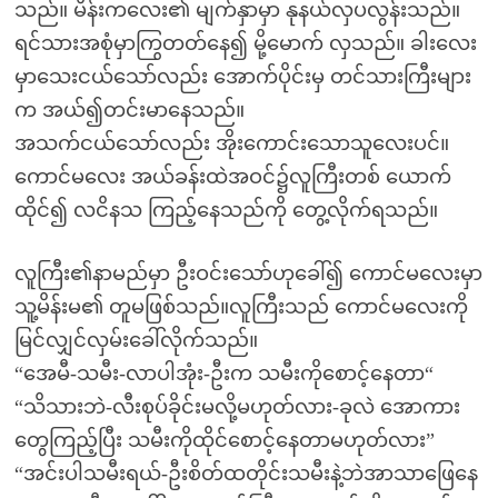
သည်။ မိန်းကလေး၏ မျက်နှာမှာ နုနယ်လှပလွန်းသည်။
ရင်သားအစုံမှာကြွတတ်နေ၍ မို့မောက် လှသည်။ ခါးလေး
မှာသေးငယ်သော်လည်း အောက်ပိုင်းမှ တင်သားကြီးများ
က အယ်၍တင်းမာနေသည်။
အသက်ငယ်သော်လည်း အိုးကောင်းသောသူလေးပင်။
ကောင်မလေး အယ်ခန်းထဲအဝင်၌လူကြီးတစ် ယောက်
ထိုင်၍ လငိနသ ကြည့်နေသည်ကို တွေ့လိုက်ရသည်။
လူကြီး၏နာမည်မှာ ဦးဝင်းသော်ဟုခေါ်၍ ကောင်မလေးမှာ
သူ့မိန်းမ၏ တူမဖြစ်သည်။လူကြီးသည် ကောင်မလေးကို
မြင်လျှင်လှမ်းခေါ်လိုက်သည်။
“အေမီ-သမီး-လာပါအုံး-ဦးက သမီးကိုစောင့်နေတာ“
“သိသားဘဲ-လီးစုပ်ခိုင်းမလို့မဟုတ်လား-ခုလဲ အောကား
တွေကြည့်ပြီး သမီးကိုထိုင်စောင့်နေတာမဟုတ်လား”
“အင်းပါသမီးရယ်-ဦးစိတ်ထတိုင်းသမီးနဲ့ဘဲအာသာဖြေနေ