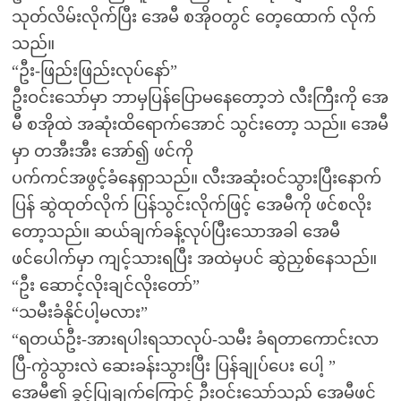
သုတ်လိမ်းလိုက်ပြီး အေမီ စအိုဝတွင် တေ့ထောက် လိုက်
သည်။
“ဦး-ဖြည်းဖြည်းလုပ်နော်”
ဦးဝင်းသော်မှာ ဘာမှပြန်ပြောမနေတော့ဘဲ လီးကြီးကို အေ
မီ စအိုထဲ အဆုံးထိရောက်အောင် သွင်းတော့ သည်။ အေမီ
မှာ တအီးအီး အော်၍ ဖင်ကို
ပက်ကင်အဖွင့်ခံနေရှာသည်။ လီးအဆုံးဝင်သွားပြီးနောက်
ပြန် ဆွဲထုတ်လိုက် ပြန်သွင်းလိုက်ဖြင့် အေမီကို ဖင်စလိုး
တော့သည်။ ဆယ်ချက်ခန့်လုပ်ပြီးသောအခါ အေမီ
ဖင်ပေါက်မှာ ကျင့်သားရပြီး အထဲမှပင် ဆွဲညှစ်နေသည်။
“ဦး ဆောင့်လိုးချင်လိုးတော်”
“သမီးခံနိုင်ပါ့မလား”
“ရတယ်ဦး-အားရပါးရသာလုပ်-သမီး ခံရတာကောင်းလာ
ပြီ-ကွဲသွားလဲ ဆေးခန်းသွားပြီး ပြန်ချုပ်ပေး ပေါ့ ”
အေမီ၏ ခွင့်ပြုချက်ကြောင့် ဦးဝင်းသော်သည် အေမီဖင်