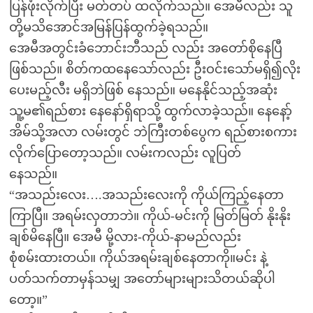
ပြန်ဖုံးလိုက်ပြီး မတ်တပ် ထလိုက်သည်။ အေမီလည်း သူ
တို့မသိအောင်အမြန်ပြန်ထွက်ခဲ့ရသည်။
အေမီအတွင်းခံဘောင်းဘီသည် လည်း အတော်စိုနေပြီ
ဖြစ်သည်။ စိတ်ကထနေသော်လည်း ဦးဝင်းသော်မရှိ၍လိုး
ပေးမည့်လီး မရှိဘဲဖြစ် နေသည်။ မနေနိုင်သည့်အဆုံး
သူ့မ၏ရည်စား နေနော်ရှိရာသို့ ထွက်လာခဲ့သည်။ နေနော့်
အိမ်သို့အလာ လမ်းတွင် ဘဲကြီးတစ်ပွေက ရည်စားစကား
လိုက်ပြောတော့သည်။ လမ်းကလည်း လူပြတ်
နေသည်။
“အသည်းလေး….အသည်းလေးကို ကိုယ်ကြည့်နေတာ
ကြာပြီ။ အရမ်းလှတာဘဲ။ ကိုယ်-မင်းကို မြတ်မြတ် နိုးနိုး
ချစ်မိနေပြီ။ အေမီ မို့လား-ကိုယ်-နာမည်လည်း
စုံစမ်းထားတယ်။ ကိုယ်အရမ်းချစ်နေတာကို။မင်း နဲ့
ပတ်သက်တာမှန်သမျှ အတော်များများသိတယ်ဆိုပါ
တော့။”