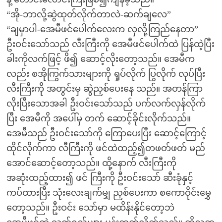
“အို-ဘာလို့ဆွဲထုတ်လိုက်တာလဲ-ဆက်ချလေ”
“ချမှာပါ-အေမီဖင်ပေါက်လေးက လှလို့ကြည်နေတာ”
ဦးဝင်းသော်သည် လီးကြီးကို အေမီဖင်ပေါက်ထဲ ပြန်ထဲ့ပြီး
ခါးကိုလက်ဖြင့် ဖိ၍ ဆောင့်လိုးတော့သည်။ အေမီက
လည်း စအိုကြွက်သားများကို ရှုပ်လိုက် ပြွလိုက် လုပ်ပြီး
လီးကြီးကို အတွင်းမှ ဆွဲညှစ်ပေးနေ သည်။ အတန်ကြာ
လိုးပြီးသောအခါ ဦးဝင်းသော်သည် ပက်လက်လှန်လိုက်
ပြီး အေမီကို အပေါ်မှ တက် ဆောင့်ခိုင်းလိုက်သည်။
အေမီသည် ဦးဝင်းသော်ကို ကြောပေးပြီး ဆောင့်ကြောင့်
ထိုင်လိုက်ကာ လီကြီးကို ဖင်ထဲထည့်၍တဖတ်ဖတ် မည်
အောင်ဆောင့်တော့သည်။ ထို့နောက် လီးကြီးကို
အဆုံးထည့်ထား၍ ဖင် ကြီးကို ဦးဝင်းသော် ဆီးခုံနှင့်
ကပ်ထားပြီး သုံးလေးချက်မျှ ညှစ်ပေးကာ စကောဝိုင်းမွှေ
တော့သည်။ ဦးဝင်း သော်မှာ မထိန်းနိုင်တော့ဘဲ