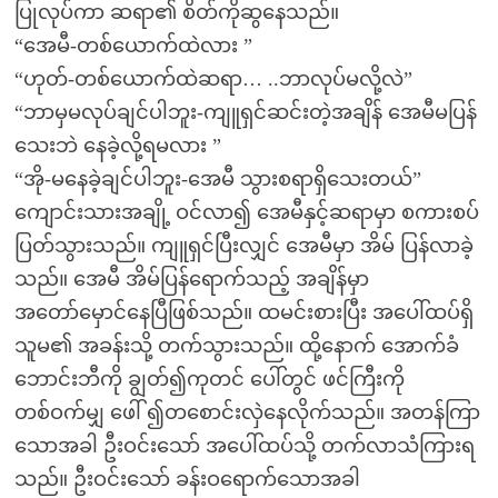
ပြုလုပ်ကာ ဆရာ၏ စိတ်ကိုဆွနေသည်။
“အေမီ-တစ်ယောက်ထဲလား ”
“ဟုတ်-တစ်ယောက်ထဲဆရာ… ..ဘာလုပ်မလို့လဲ”
“ဘာမှမလုပ်ချင်ပါဘူး-ကျူရှင်ဆင်းတဲ့အချိန် အေမီမပြန်
သေးဘဲ နေခဲ့လို့ရမလား ”
“အို-မနေခဲ့ချင်ပါဘူး-အေမီ သွားစရာရှိသေးတယ်”
ကျောင်းသားအချို့ ဝင်လာ၍ အေမီနှင့်ဆရာမှာ စကားစပ်
ပြတ်သွားသည်။ ကျူရှင်ပြီးလျှင် အေမီမှာ အိမ် ပြန်လာခဲ့
သည်။ အေမီ အိမ်ပြန်ရောက်သည့် အချိန်မှာ
အတော်မှောင်နေပြီဖြစ်သည်။ ထမင်းစားပြီး အပေါ်ထပ်ရှိ
သူမ၏ အခန်းသို့ တက်သွားသည်။ ထို့နောက် အောက်ခံ
ဘောင်းဘီကို ချွတ်၍ကုတင် ပေါ်တွင် ဖင်ကြီးကို
တစ်ဝက်မျှ ဖေါ် ၍တစောင်းလှဲနေလိုက်သည်။ အတန်ကြာ
သောအခါ ဦးဝင်းသော် အပေါ်ထပ်သို့ တက်လာသံကြားရ
သည်။ ဦးဝင်းသော် ခန်းဝရောက်သောအခါ