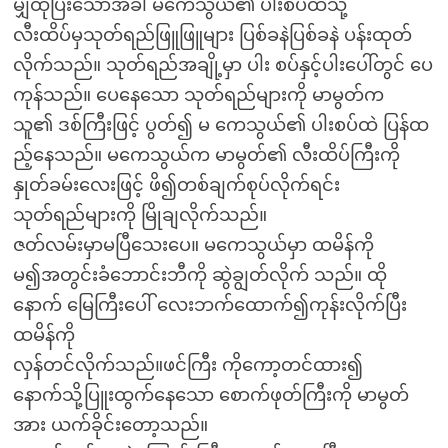
မျှထုပြီးသောအခါ မကေသွယ်၏ ပါးစပ်ထဲသို့
လီးထိပ်မှသုတ်ရည်ဖြူဖြူများ ပြစ်ခနဲပြစ်ခနဲ ပန်းထုတ်
လိုက်သည်။ သုတ်ရည်အချို့မှာ ပါး စပ်နှင့်ပါးပေါ်တွင် ပေ
ကုန်သည်။ ပေနေသော သုတ်ရည်များကို မာမွတ်က
သူ၏ ဒစ်ကြီးဖြင့် ပွတ်၍ မ ကေသွယ်၏ ပါးစပ်ထဲ ပြန်ထ
ည့်နေသည်။ မကေသွယ်က မာမွတ်၏ လီးထိပ်ကြီးကို
နှုတ်ခမ်းလေးဖြင့် ဖိ၍တစ်ချက်စုပ်လိုက်ရင်း
သုတ်ရည်များကို မြိုချလိုက်သည်။
ဇတ်လမ်းမှာမပြီသေးပေ။ မကေသွယ်မှာ ထမိန်ကို
မ၍အတွင်းခံဘောင်းဘီကို ဆွဲချွတ်လိုက် သည်။ ထို
နောက် မြေကြီးပေါ် လေးဘက်ထောက်၍ကုန်းလိုက်ပြီး
ထမိန်ကို
လှန်တင်လိုက်သည်။ဖင်ကြီး ကိုကော့တင်ထား၍
နောက်သို့ပြူးထွက်နေသော စောက်ဖုတ်ကြီးကို မာမွတ်
အား ယက်ခိုင်းတော့သည်။