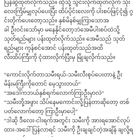
ပြန်ဆွဲထုတ်လိုက်သည်။ ထိုသို့ သွင်းလိုက်ထုတ်လိုက် သုံး
လေးကြိမ်မျှလုပ်ပေးပြီး ထိပ်ပိုင်းလေးကို ပါးစပ်ဖြင့်ငုံ၍ ဂွ
င်းတိုက်ပေးတော့သည်။ နှစ်မိနစ်မျှကြာသောအ
ခါ ဦးဝင်းသော်မှာ မနေနိုင်တော့ဘဲအေမီပါးစပ်ထဲသို့
သုတ်ရည်များ ပန်းထုတ်လိုက်သည်။ အေမီသည် သုတ်
ရည်များ ကုန်စင်အောင် ပန်းထုတ်သည်အထိ
လီးထိပ်ကြီးကို ငုံထားလိုက်ပြီးမှ မြိုချလိုက်သည်။
“ကောင်းလိုက်တာသမီးရယ်-သမီးလီးစုပ်ပေးတာနဲ့ ဦး
မိန်းမကြီးကိုတောင် မေ့သွားတယ်“
“အဒေါ်ကဘယ်နှစ်ရက်လောက်ကြာဦးမှာလဲ“
“သမီးတို့အဖွား သိပ်နေမကောင်းလို့ပြန်တာဆိုတော့ တစ်
ပတ်လောက်တော့ ကြာဦးမှာပေါ့“
“ဒါဆို ဒီလေး-ငါးရက်အတွင်း သမီးကို အားရအောင်လုပ်
ထား-အဒေါ် ပြန်လာရင် သမီးကို ဦးချချင်တဲ့အချိန် ချလို့ရ