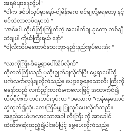
အရမ်းနာနေလို့ပါ”
“ငါက ဖင်ပါလုပ်မှာနော်-ငါ့မိန်းမက ဖင်ချလို့မရတော့ နင့်
ဖင်ဘဲလာလုပ်ရမှာဘဲ ”
“အင်းပါ-ကိုယ်ကြီးကြိုက်တဲ့ အပေါက်ချ-ခုတော့ တစ်ချီ
ဘဲချပါ ကိုယ်ကြီးရယ် နော်”
“ငါ့လီးသိပ်မတောင်သေးဘူး-နည်းနည်းစုပ်ပေးအုံး ”
“လာကိုကြီး-ဒီမွှေ့ရာပေါ်အိပ်လိုက်”
ကိုလတ်ကြီးသည် ပုဆိုးချွတ်ချလိုက်ပြီး မွှေ့ရာပေါ်သို့
ပက်လက်လှန်ချလိုက်သည်။ ပျော့ခွေနေသောလီး ကြီးကို
မနော်သည် လက်ညှိုးလက်မကလေးဖြင့် အသာကိုင်၍
ထိပ်ပိုင်းကို တင်းတင်းစုပ်ကာ “ပလောက် ”ကနဲနေအောင်
ဆွဲထုတ်၍သုံး-လေးကြိမ်မျှ ပြုလုပ်ပေးလိုက်သည်။
အနည်းငယ်မာလာသောအခါ လီးကြီး ကို အာခေါင်
ထဲထိအဆုံးထည့်၍ပါးစပ်ဖြင့် မွှေပေးလိုက်သည်။