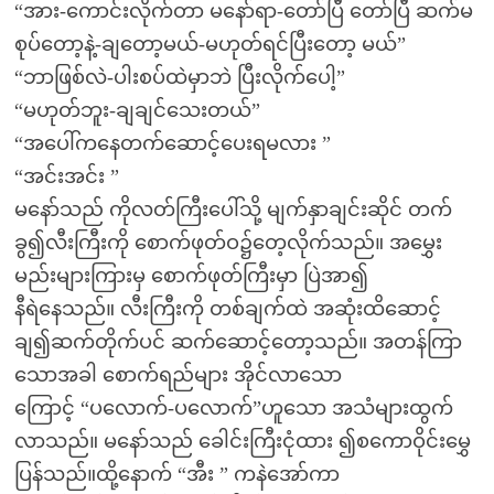
“အား-ကောင်းလိုက်တာ မနော်ရာ-တော်ပြီ တော်ပြီ ဆက်မ
စုပ်တော့နဲ့-ချတော့မယ်-မဟုတ်ရင်ပြီးတော့ မယ်”
“ဘာဖြစ်လဲ-ပါးစပ်ထဲမှာဘဲ ပြီးလိုက်ပေါ့”
“မဟုတ်ဘူး-ချချင်သေးတယ်”
“အပေါ်ကနေတက်ဆောင့်ပေးရမလား ”
“အင်းအင်း ”
မနော်သည် ကိုလတ်ကြီးပေါ်သို့ မျက်နှာချင်းဆိုင် တက်
ခွ၍လီးကြီးကို စောက်ဖုတ်ဝ၌တေ့လိုက်သည်။ အမွှေး
မည်းများကြားမှ စောက်ဖုတ်ကြီးမှာ ပြဲအာ၍
နီရဲနေသည်။ လီးကြီးကို တစ်ချက်ထဲ အဆုံးထိဆောင့်
ချ၍ဆက်တိုက်ပင် ဆက်ဆောင့်တော့သည်။ အတန်ကြာ
သောအခါ စောက်ရည်များ အိုင်လာသော
ကြောင့် “ပလောက်-ပလောက်”ဟူသော အသံများထွက်
လာသည်။ မနော်သည် ခေါင်းကြီးငုံထား ၍စကောဝိုင်းမွှေ
ပြန်သည်။ထို့နောက် “အီး ” ကနဲအော်ကာ