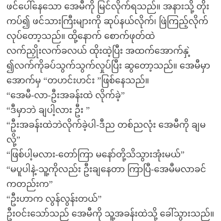
ဖင်ပေါ်နေသော အေမီကို မြင်လိုက်ရသည်။ အနားသို့ တိုး
ကပ်၍ ဖင်သားကြီးများကို ဆုပ်နယ်လိုက်၊ ဖြဲကြည့်လိုက်
လုပ်တော့သည်။ ထို့နောက် စောက်ဖုတ်ထဲ
လက်ညှိုးလက်ခလယ် ထိုးထဲ့ပြီး အထက်အောက်နှဲ့
၍လက်ကိုခပ်သွက်သွက်လှုပ်ပြီး ဆွတော့သည်။ အေမီမှာ
အောက်မှ “တဟင်းဟင်း ”ဖြစ်နေသည်။
“အေမီ-လာ-ဦးအခန်းထဲ လိုက်ခဲ့”
“ဒီမှာဘဲ ချပါ့လား ဦး ”
“ဦးအခန်းထဲဘဲလိုက်ခဲ့ပါ-ဒီည တစ်ညလုံး အေမီကို ချမ
လို့”
“ဖြစ်ပါ့မလား-တော်ကြာ မနော်တို့သိသွားအုံးမယ်”
“မပူပါနဲ့-သူ့ကိုလည်း ဦးချနေတာ ကြာပြီ-အေမီမလာခင်
ကတည်းက”
“ဦးဟာက လွန်လွန်းတယ်”
ဦးဝင်းသော်သည် အေမီကို သူ့အခန်းထဲသို့ ခေါ်သွားသည်။