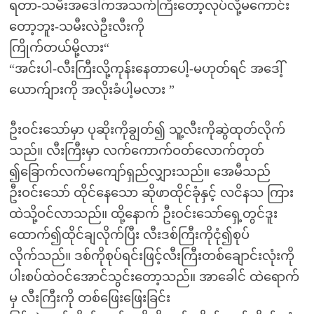
ရတာ-သမီးအဒေါ်ကအသက်ကြီးတော့လုပ်လို့မကောင်း
တော့ဘူး-သမီးလဲဦးလီးကို
ကြိုက်တယ်မို့လား“
“အင်းပါ-လီးကြီးလို့ကုန်းနေတာပေါ့-မဟုတ်ရင် အဒေါ့်
ယောက်ျားကို အလိုးခံပါ့မလား ”
ဦးဝင်းသော်မှာ ပုဆိုးကိုချွတ်၍ သူ့လီးကိုဆွဲထုတ်လိုက်
သည်။ လီးကြီးမှာ လက်ကောက်ဝတ်လောက်တုတ်
၍ခြောက်လက်မကျော်ရှည်လျှားသည်။ အေမီသည်
ဦးဝင်းသော် ထိုင်နေသော ဆိုဖာထိုင်ခုံနှင့် လငိနသ ကြား
ထဲသို့ဝင်လာသည်။ ထို့နောက် ဦးဝင်းသော်ရှေ့တွင်ဒူး
ထောက်၍ထိုင်ချလိုက်ပြီး လီးဒစ်ကြီးကိုငုံ၍စုပ်
လိုက်သည်။ ဒစ်ကိုစုပ်ရင်းဖြင့်လီးကြီးတစ်ချောင်းလုံးကို
ပါးစပ်ထဲဝင်အောင်သွင်းတော့သည်။ အာခေါင် ထဲရောက်
မှ လီးကြီးကို တစ်ဖြေးဖြေးခြင်း