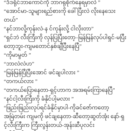
“ဒီဒရိုင်ဘာကောင်ကို ဘာဂရုစိုက်နေရမှာလဲ ”
“အောင်မာ-သူများရည်စားကို ခေါ်ပြီးလဲ လိုးနေသေး
တယ်”
“နင်ဘာလို့ကုန်းလဲ-န င်ကုန်းလို့ ငါလိုးတာ”
“ရှင်ဘဲ လီးကြီးကို လှန်ပြပြီးတော့–မြန်မြန်လုပ်ပါရှင်-မပြီး
တော့ဘူး-ကျမတောင်နှစ်ချီပြီးနေပြီ”
“ကိုမာမွတ် ”
“ဘာလဲလဲဟ”
“မြန်မြန်ပြီပြီးအောင် ဖင်ချပါလား ”
“တကယ်လား ”
“တကယ်ပြောနေတာ-ရှင့်ဟာက အအရမ်းကြာနေပြီ”
“နင်ငါ့လီးကြီးကို ခံနိုင်ပါ့မလား ”
“ဖြည်းဖြည်းလုပ်ရင်ခံနိုင်မှာပါ-ကိုခင်ဇော်ကတော့
အမြဲတမ်း ကျမကို ဖင်ချနေတာ-ဆီတော့ဆွတ်အုံး နော်-ရှ
င့်လီးကြီးက ကြီးလွန်းတယ်-အုန်းဆီပုလင်း