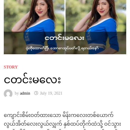
STORY
ငတင်းမလေး
by
admin
July 19, 2021
ကျောင်းစိမ်းဝတ်ထားသော မိန်းကလေးတစ်ယောက်
လွယ်အိတ်လေးလွယ်လျှက် နှစ်ထပ်တိုက်ထဲသို့ ဝင်သွား