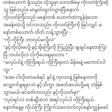
တစ်ယောက် ရှိသည်။ ထိုသူမှာ ဘေးအိမ်မှ ကိုလတ်ကြီးဆို
သူ ဖြစ်သည်။ မာမွတ်ထွက်သွားပြီးနောက်
ကိုလတ်ကြီးသည် မနော်တစ် ယောက်ထဲကျန်ခဲ့သော
အခန်းထဲသို့ ဝင်လာသည်။ ကိုလတ်ကြီးကို မြင်လျှင် မ
နော်တစ်ယောက် ထိတ် လန့်သွားပြီး –
“ကို-ကိုကြီး ဘာလုပ်မလို့လဲ”
“နင့်ကိုလိုးမလို့-နင့်အိုးကြီးကို ကြည့်ပြီး ချချင်နေတာကြာ
ပြီ-ဘယ်လိုလဲ ငါ့ကိုပေးချမှာလား ”
“မလုပ်ပါနဲ့ ကိုကြီးရယ်-ကိုကြီးမှာလဲ မိန်းမနဲ့-မကောင်းပါ
ဘူး ”
“အေး-ငါလိုးတာမခံရင် နင်နဲ့ ကုလားနဲ့ ဖြစ်နေတာကို
လျှောက်ဖွရမှာဘဲ-နင့်သိက္ခာ အဖတ်ဆယ်လို့မရ ဘဲဖြစ်
သွားမယ်-ခင်ဇော်ကလည်း နင့်ကိုသတ်မှာ”
“လုပ်ရင်လဲ တစ်ချီထဲဘဲ အရင်လုပ်ပါ ကိုကြီးရယ်-
နောက်နေ့မှ ကိုယ်ကြီး ကြိုက်သလောက်လုပ်နော်ကျွန်မဖင်