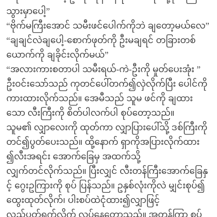
သွားမှာပေါ့”
“ဗိုက်မကြီးအောင် သမီးဖင်ပေါက်ကိုဘဲ ချတော့မယ်လေ”
“ချချင်လဲချပေါ့-စောက်ဖုတ်ကို ဦးမချရင် တခြားတစ်
ယောက်ကို ချခိုင်းလိုက်မယ်”
“အလားကားစတာပါ သမီးရယ်-ကဲ-ဦးကို မှုတ်ပေးအုံး ”
ဦးဝင်းသော်သည် ကုတင်ပေါ်တက်၍လှဲလိုက်ပြီး ပေါင်ကို
ကားထားလိုက်သည်။ အေမီသည် သူမ ဖင်ကို ချထား
သော လီးကြီးကို စိတ်ပါလက်ပါ စုပ်တော့သည်။
သူမ၏ လျှာလေးကို ထုတ်ကာ လျှာပြားပေါ်သို့ ဒစ်ကြီးကို
တင်၍ပွတ်ပေးသည်။ ထို့နောက် ရှာကိုအပြားလိုက်ထား
၍လီးအရင်း အောက်ခြေမှ အထက်သို့
လျှက်တင်လိုက်သည်။ ပြီးလျှင် လီးတန်ကြီးအောက်ခြေနှ
င့် ဂွေးဥကြားကို စုပ် ပြန်သည်။ ဥနှစ်လုံးကိုလဲ မျှင်းစုပ်၍
ထွေးထုတ်လိုက်၊ ပါးစပ်ထဲငုံထား၍လျှာဖြင့်
လှည့်ပတ်ရက်လိုက် လုပ်နေတော့သည်။ အတန်ကြာ စုပ်