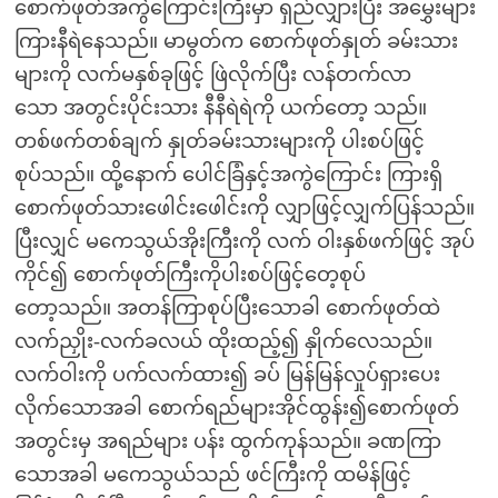
စောက်ဖုတ်အကွဲကြောင်းကြီးမှာ ရှည်လျှားပြီး အမွှေးများ
ကြားနီရဲနေသည်။ မာမွတ်က စောက်ဖုတ်နှုတ် ခမ်းသား
များကို လက်မနှစ်ခုဖြင့် ဖြဲလိုက်ပြီး လန်တက်လာ
သော အတွင်းပိုင်းသား နီနီရဲရဲကို ယက်တော့ သည်။
တစ်ဖက်တစ်ချက် နှုတ်ခမ်းသားများကို ပါးစပ်ဖြင့်
စုပ်သည်။ ထို့နောက် ပေါင်ခြံနှင့်အကွဲကြောင်း ကြားရှိ
စောက်ဖုတ်သားဖေါင်းဖေါင်းကို လျှာဖြင့်လျှက်ပြန်သည်။
ပြီးလျှင် မကေသွယ်အိုးကြီးကို လက် ဝါးနှစ်ဖက်ဖြင့် အုပ်
ကိုင်၍ စောက်ဖုတ်ကြီးကိုပါးစပ်ဖြင့်တေ့စုပ်
တော့သည်။ အတန်ကြာစုပ်ပြီးသောခါ စောက်ဖုတ်ထဲ
လက်ညှိုး-လက်ခလယ် ထိုးထည့်၍ နှိုက်လေသည်။
လက်ဝါးကို ပက်လက်ထား၍ ခပ် မြန်မြန်လှုပ်ရှားပေး
လိုက်သောအခါ စောက်ရည်များအိုင်ထွန်း၍စောက်ဖုတ်
အတွင်းမှ အရည်များ ပန်း ထွက်ကုန်သည်။ ခဏကြာ
သောအခါ မကေသွယ်သည် ဖင်ကြီးကို ထမိန်ဖြင့်