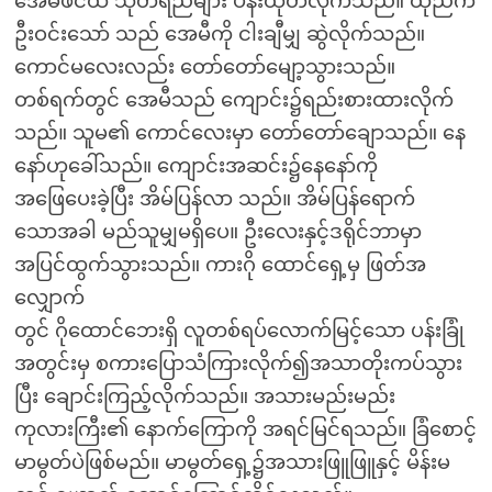
အေမီဖင်ထဲ သုတ်ရည်များ ပန်းထုတ်လိုက်သည်။ ထိုညက
ဦးဝင်းသော် သည် အေမီကို ငါးချီမျှ ဆွဲလိုက်သည်။
ကောင်မလေးလည်း တော်တော်မျော့သွားသည်။
တစ်ရက်တွင် အေမီသည် ကျောင်း၌ရည်းစားထားလိုက်
သည်။ သူမ၏ ကောင်လေးမှာ တော်တော်ချောသည်။ နေ
နော်ဟုခေါ်သည်။ ကျောင်းအဆင်း၌နေနော်ကို
အဖြေပေးခဲ့ပြီး အိမ်ပြန်လာ သည်။ အိမ်ပြန်ရောက်
သောအခါ မည်သူမျှမရှိပေ။ ဦးလေးနှင့်ဒရိုင်ဘာမှာ
အပြင်ထွက်သွားသည်။ ကားဂို ထောင်ရှေ့မှ ဖြတ်အ
လျှောက်
တွင် ဂိုထောင်ဘေးရှိ လူတစ်ရပ်လောက်မြင့်သော ပန်းခြုံ
အတွင်းမှ စကားပြောသံကြားလိုက်၍အသာတိုးကပ်သွား
ပြီး ချောင်းကြည့်လိုက်သည်။ အသားမည်းမည်း
ကုလားကြီး၏ နောက်ကြောကို အရင်မြင်ရသည်။ ခြံစောင့်
မာမွတ်ပဲဖြစ်မည်။ မာမွတ်ရှေ့၌အသားဖြူဖြူနှင့် မိန်းမ