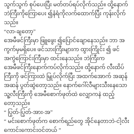
သွက်သွက် စုပ်ပေးပြီး မတ်တပ်ရပ်လိုက်သည်။ ထို့နောက်
ဘဲကြီးကိုကြောပေး ၍နံရံကိုလက်ထောက်ပြီး ကုန်းလိုက်
သည်။
“လာ-ချတော့”
အေမီဖင်ကြီးမှာ ဖြူဖွေး ၍ပြောင်ချောနေသည်။ ဘာ အ
ကွက်မှမရှိပေ။ ဖင်သားကြီးများက ထွားကြိုင်း ၍ ဖင်
အကွဲကြောင်းကြီးမှာ ထင်းနေသည်။ ဘဲကြီးက
အေမီဖင်ကြီးနောက်ကပ်လိုက်သည်။ ထို့နောက် လီးထိပ်
ကြီးကို ဖင်ကြားထဲ မြှုပ်လိုက်ပြီး အထက်အောက် အဆုန်
အဆန် ပွတ်ဆွဲတော့သည်။ နောက်ဂေါ်လီများသီးနေသော
သူ့လီးကြီးကို အေမီစောက်ဖုတ်ထဲ လျှောကနဲ ထည့်
တော့သည်။
“ ပြွတ်-ပြွတ်-အား-အ”
“ မင်းစောက်ဖုတ်က စောက်ရည်တွေ အိုင်နေတာဘဲ-ငါ့လီး
ကောင်းကောင်းဝင်တယ် ”