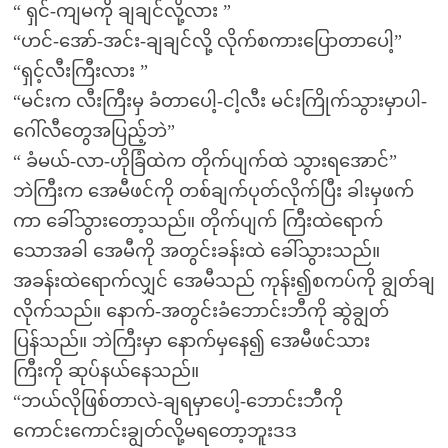
“ ရှင်-ကျမကို ချချင်လို့လား ”
“ဟင်-အော်-အင်း-ချချင်လို့ လိုက်စကားပြောတာပေါ့”
“ရှင့်လီးကြီးလား ”
“မင်းက လီးကြီးမှ ခံတာပေါ့-ငါ့လီး မင်းကြိုက်သွားမှာပါ-
ဂေါ်လီတွေအပြည့်ဘဲ”
“ ခံမယ်-လာ-ဟိုခြံထဲက တိုက်ပျက်ထဲ သွားရအောင်”
ဘဲကြီးက အေမီဖင်ကို တစ်ချက်ပုတ်လိုက်ပြီး ခါးမှဖက်
ကာ ခေါ်သွားတော့သည်။ တိုက်ပျက် ကြီးထဲရောက်
သောအခါ အေမီကို အတွင်းခန်းထဲ ခေါ်သွားသည်။
အခန်းထဲရောက်လျှင် အေမီသည် ကုန်း၍စကပ်ကို ချွတ်ချ
လိုက်သည်။ နောက်-အတွင်းခံဘောင်းဘီကို ဆွဲချွတ်
ပြန်သည်။ ဘဲကြီးမှာ နောက်မှနေ၍ အေမီဖင်သား
ကြီးကို ဆုပ်နယ်နေသည်။
“ဘယ်လိုဖြစ်တာလဲ-ချရမှာပေါ့-ဘောင်းဘီကို
ကောင်းကောင်းချွတ်လို့မရတော့ဘူးဒဒ