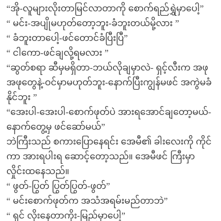
“အို-လူများလိုးတာမြင်လာတာကို စောက်ရည်ရွှဲမှာပေါ့”
“ မင်း-အပျိုမဟုတ်တော့ဘူး-ခံဘူးတယ်မို့လား ”
“ ခံဘူးတာပေါ့-ဖင်တောင်ခံပြီးပြီ”
“ ငါကော-ဖင်ချလို့ရမလား ”
“ဆွတ်စရာ ဆီမှမရှိတာ-ဘယ်လိုချမှာလဲ- ရှင့်လီးက အဖု
အဖုတွေနဲ့-ဝင်မှာမဟုတ်ဘူး-နောက်ပြီးကျွန်မဖင် အကွဲမခံ
နိုင်ဘူး ”
“အေးပါ-အေးပါ-စောက်ဖုတ်ပဲ အားရအောင်ချတော့မယ်-
နောက်တွေ့မှ ဖင်ဆော်မယ်”
ဘဲကြီးသည် စကားပြောနေရင်း အေမီ၏ ခါးလေးကို ကိုင်
ကာ အားရပါးရ ဆောင့်တော့သည်။ အေမီဖင် ကြီးမှာ
လှိုင်းထနေသည်။
“ ဖွတ်-ပြွတ် ပြွတ်ပြွတ်-ဖွတ်”
“ မင်းစောက်ဖုတ်က အသံအရမ်းမည်တာဘဲ”
“ ရှင် လိုးနေတာကိုး-မြည်မှာပေါ့”