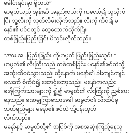
ခေါင်းရင်းမှာ ရှိတယ်”
မာမွတ်သည် အုန်းဆီ အနည်းငယ်ကို ကလော်၍ ယူလိုက်
ပြီး သူ့လီးကို သုတ်လိမ်းလိုက်သည်။ လီးကို ကိုင်၍ မ
နော်၏ ဖင်ဝတွင် တေ့ထောက်လိုက်ပြီး
တစ်ဖြည်းဖြည်းခြင်း ဖိသွင်းလိုက်သည်။
“အား-အ -ဖြည်းဖြည်း ကိုမာမွတ် ဖြည်းဖြည်းသွင်း ”
မာမွတ်၏ လီးကြီးသည် တစ်ထစ်ခြင်း မနော်၏ဖင်ထဲသို့
အဆုံးထိဝင်သွားသည်။ထို့နောက် မနော်၏ ခါးကျင်ကျင်
လေးကို စုံကိုင်၍ ဆောင့်တော့သည်။ မနော်ကလည်း
စအိုကြွက်သားများကို ရှုံ့၍ မာမွတ်၏ လီးကြီးကို ညှစ်ပေး
နေသည်။ ခဏမျှကြာသောအခါ မာမွတ်၏ လီးထိပ်မှ
သုတ်ရည်များ မနော်၏ ဖင်ထဲ သို့ပန်းထုတ်
လိုက်သည်။
မနော်နှင့် မာမွတ်တို့၏ အဖြစ်ကို အစအဆုံးကြည့်နေသူ