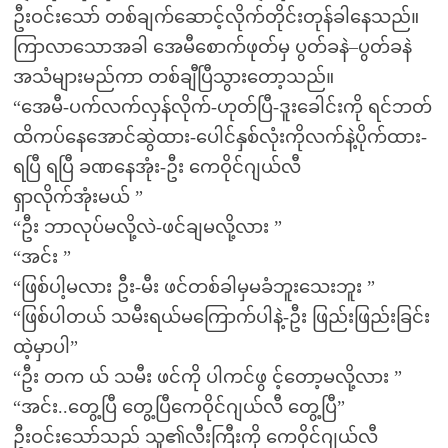
ဦးဝင်းသော် တစ်ချက်ဆောင့်လိုက်တိုင်းတုန်ခါနေသည်။
ကြာလာသောအခါ အေမီစောက်ဖုတ်မှ ပွတ်ခနဲ–ပွတ်ခနဲ
အသံများမည်ကာ တစ်ချီပြီသွားတော့သည်။
“အေမီ-ပက်လက်လှန်လိုက်-ဟုတ်ပြီ-ဒူးခေါင်းကို ရင်ဘတ်
ထိကပ်နေအောင်ဆွဲထား-ပေါင်နှစ်လုံးကိုလက်နဲ့ပိုက်ထား-
ရပြီ ရပြီ ခဏနေအုံး-ဦး ကေဝိုင်ဂျယ်လီ
ရှာလိုက်အုံးမယ် ”
“ဦး ဘာလုပ်မလို့လဲ-ဖင်ချမလို့လား ”
“အင်း ”
“ဖြစ်ပါ့မလား ဦး-မီး ဖင်တစ်ခါမှမခံဘူးသေးဘူး ”
“ဖြစ်ပါတယ် သမီးရယ်မကြောက်ပါနဲ့-ဦး ဖြည်းဖြည်းခြင်း
ထဲ့မှာပါ”
“ဦး တက ယ် သမီး ဖင်ကို ပါကင်ဖွ င့်တော့မလို့လား ”
“အင်း..တွေ့ပြီ တွေ့ပြီကေဝိုင်ဂျယ်လီ တွေ့ပြီ”
ဦးဝင်းသော်သည် သူ၏လီးကြီးကို ကေဝိုင်ဂျယ်လီ