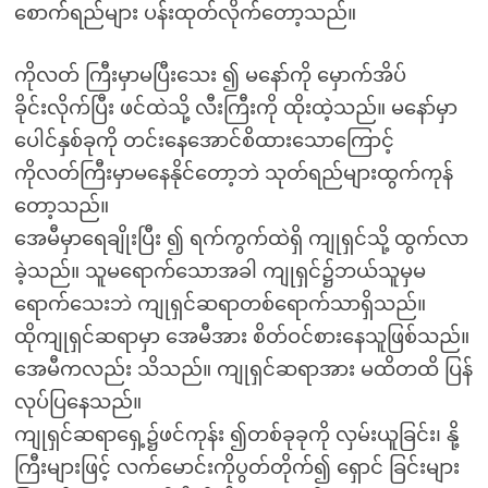
စောက်ရည်များ ပန်းထုတ်လိုက်တော့သည်။
ကိုလတ် ကြီးမှာမပြီးသေး ၍ မနော်ကို မှောက်အိပ်
ခိုင်းလိုက်ပြီး ဖင်ထဲသို့ လီးကြီးကို ထိုးထဲ့သည်။ မနော်မှာ
ပေါင်နှစ်ခုကို တင်းနေအောင်စိထားသောကြောင့်
ကိုလတ်ကြီးမှာမနေနိုင်တော့ဘဲ သုတ်ရည်များထွက်ကုန်
တော့သည်။
အေမီမှာရေချိုးပြီး ၍ ရက်ကွက်ထဲရှိ ကျုရှင်သို့ ထွက်လာ
ခဲ့သည်။ သူမရောက်သောအခါ ကျုရှင်၌ဘယ်သူမှမ
ရောက်သေးဘဲ ကျုရှင်ဆရာတစ်ရောက်သာရှိသည်။
ထိုကျုရှင်ဆရာမှာ အေမီအား စိတ်ဝင်စားနေသူဖြစ်သည်။
အေမီကလည်း သိသည်။ ကျုရှင်ဆရာအား မထိတထိ ပြန်
လုပ်ပြနေသည်။
ကျုရှင်ဆရာရှေ့၌ဖင်ကုန်း ၍တစ်ခုခုကို လှမ်းယူခြင်း၊ နို့
ကြီးများဖြင့် လက်မောင်းကိုပွတ်တိုက်၍ ရှောင် ခြင်းများ