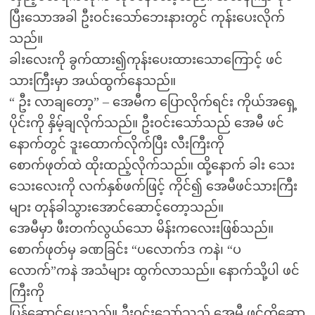
ပြီးသောအခါ ဦးဝင်းသော်ဘေးနားတွင် ကုန်းပေးလိုက်
သည်။
ခါးလေးကို ခွက်ထား၍ကုန်းပေးထားသောကြောင့် ဖင်
သားကြီးမှာ အယ်ထွက်နေသည်။
“ ဦး လာချတော့” – အေမီက ပြောလိုက်ရင်း ကိုယ်အရှေ့
ပိုင်းကို နှိမ့်ချလိုက်သည်။ ဦးဝင်းသော်သည် အေမီ ဖင်
နောက်တွင် ဒူးထောက်လိုက်ပြီး လီးကြီးကို
စောက်ဖုတ်ထဲ ထိုးထည့်လိုက်သည်။ ထို့နောက် ခါး သေး
သေးလေးကို လက်နှစ်ဖက်ဖြင့် ကိုင်၍ အေမီဖင်သားကြီး
များ တုန်ခါသွားအောင်ဆောင့်တော့သည်။
အေမီမှာ ဖီးတက်လွယ်သော မိန်းကလေးးဖြစ်သည်။
စောက်ဖုတ်မှ ခဏခြင်း “ပလောက်ဒ ကနဲ၊ “ပ
လောက်”ကနဲ အသံများ ထွက်လာသည်။ နောက်သို့ပါ ဖင်
ကြီးကို
ပြန်ဆောင့်ပေးသည်။ ဦးဝင်းသော်သည် အေမီ ဖင်ကိုဆော