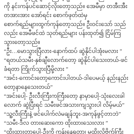
ကို နင်းကန်ပင်ဆောင့်လိုးတော့သည်။ အေမီမှာ တအီးအီး
တအားအား အော်ရင်း စောက်ဖုတ်ထဲမှ
စောက်ရည်များထွက်ကုန်တော့သည်။ ဦးဝင်းသော် သည်
လည်း အေမီဖင်ထဲ သုတ်ရည်များ ပန်းထုတ်၍ ငြိမ်ကြ
သွားတော့သည်။
“ဦး…မောသွားပြီလား-နောက်ထပ် ဆွဲနိုင်ပါအုံးမလား ”
“ရတယ်သမီး-နှစ်ချီလောက်တော့ ဆွဲနိုင်ပါသေးတယ်-ဖင်
ခံရတာ ကြိုက်သွားပြီမို့လား ”
“အင်း-ကောင်းတော့ကောင်းပါတယ်-ဒါပေမယ့် နည်းနည်း
တော့နာနေသေးတယ်”
“အင်းပေါ့- ဦးလီးကြီးကကြီးတော့ နာမှာပေါ့-သုံးလေးခါ
လောက် ဆွဲပြီးရင် သမီးဖင်အသားကျသွားပါ လိမ့်မယ်”
“သူ့လီးကြီးနဲ့ ဖင်ပေါက်လဲမချန်ဘူး-အကုန်ဖွင့်တာဘဲ”
“သမီး-ဒီလ တားဆေးကော ထိုးထားသေးလား ”
“ထိုးထားတာပေါ့-ဦးကို ကုန်းနေရတာ၊ မထိုးလို့ဗိုက်ကြီး