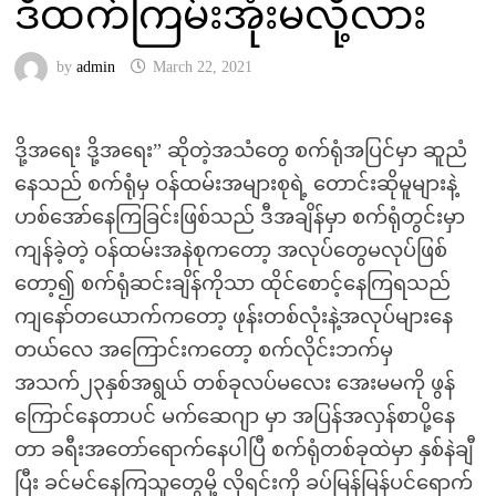
ဒီထက်ကြမ်းအုံးမလို့လား
by
admin
March 22, 2021
ဒို့အရေး ဒို့အရေး” ဆိုတဲ့အသံတွေ စက်ရုံအပြင်မှာ ဆူညံ
နေသည် စက်ရုံမှ ဝန်ထမ်းအများစုရဲ့ တောင်းဆိုမူများနဲ့
ဟစ်အော်နေကြခြင်းဖြစ်သည် ဒီအချိန်မှာ စက်ရုံတွင်းမှာ
ကျန်ခဲ့တဲ့ ဝန်ထမ်းအနဲစုကတော့ အလုပ်တွေမလုပ်ဖြစ်
တော့၍ စက်ရုံဆင်းချိန်ကိုသာ ထိုင်စောင့်နေကြရသည်
ကျနော်တယောက်ကတော့ ဖုန်းတစ်လုံးနဲ့အလုပ်များနေ
တယ်လေ အကြောင်းကတော့ စက်လိုင်းဘက်မှ
အသက်၂၃နှစ်အရွယ် တစ်ခုလပ်မလေး အေးမမကို ဖွန်
ကြောင်နေတာပင် မက်ဆေဂျာ မှာ အပြန်အလှန်စာပို့နေ
တာ ခရီးအတော်ရောက်နေပါပြီ စက်ရုံတစ်ခုထဲမှာ နှစ်နဲချီ
ပြီး ခင်မင်နေကြသူတွေမှိ့ လိုရင်းကို ခပ်မြန်မြန်ပင်ရောက်