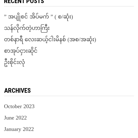
RECENT POSTS
” အပျိုစင် အိပ်မက် ” ( စ/ဆုံး)
သန်လိုက်တဲ့ဟာကြီး
တစ်နာရီ လေးဆယ့်ငါးမိနစ် (အစ/အဆုံး)
စာအုပ်ငှားဆိုင်
ဦးစိုင်းလုံ
ARCHIVES
October 2023
June 2022
January 2022