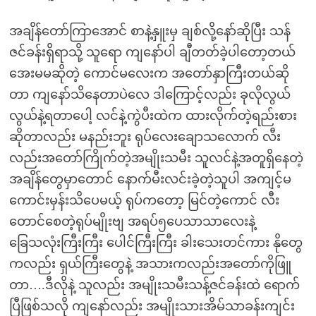
အချိန်တော်ကြာအောင် စာနဲ့နှူးမှ ချစ်လို့နော်ဆိုပြီး သန်
ဇင်ခန်းရှိရာသို့ သူရော ကျနော်ပါ ချီတတ်ခဲ့ပါတော့တယ်
အေးမမဆိုတဲ့ ကောင်မလေးက အတော်နှာကြီးတယ်ဆို
တာ ကျနော်သိနေတာပဲလေ ဒါကြောင့်လည်း ခုလိုလွယ်
လွယ်နဲ့ရတာပေါ့ လင်နဲ့ကွဲပီးထဲက ထားလိုက်တဲ့ရည်းစား
ဆိုတာလည်း မနည်းဘူး ရုပ်လေးချောသလောက် လီး
လည်းအတော်ကြိုက်တဲ့အမျိုးသမီး သူလင်နဲ့အတူရှိနေတဲ့
အချိန်တွေမှာတောင် နောက်မီးလင်းခဲ့တဲ့သူပါ အကျင့်မ
ကောင်းမှန်းသိပေမယ့် ရုပ်ကတော့ မြင်တဲ့ကောင် လီး
တောင်စေတဲ့ရုပ်မျိုးဗျ အရပ်၅ပေသာသာလေးနဲ့
ခြေသလုံးကြီးကြီး ပေါင်ကြီးကြီး ခါးသေးတင်ကား နိုတွေ
ကလည်း ရှယ်ကြီးတွေနဲ့ အသားကလည်းအတော်ကိုဖြူ
တာ….ဒီလိုနဲ့ သူလည်း အမျိုးသမီးသန့်ဇင်ခန်းထဲ ရောက်
ပြီဖြစ်သလို ကျနော်လည်း အမျိုးသားအိမ်သာခန်းကျင်း