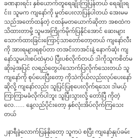
ခဏနားရင်း နှစ်ယောက်တူရေချိုးကြပြန်တယ် ရေချိုးရ
င်းး သူမက ကျနော်ကို မှုတ်ပေးလာပြန်ပါတယ် အေးမမ
သည်အတော်ထန်တဲ့ ငထန်မတယောက်ဆိုတာ အစထဲက
သိထားတာမှိ့ သူမအကြိုက်မိုက်ပြနိုင်အောင် ဆေးများ
သောက်ထားခြင်းကြောင့်သာတော်တော့တယ် ကျနော်လီး
ကို အားရများရစုပ်တာ တအင်းတအင်းနဲ့ နောက်ဆုံး ကျ
နော်သူမပါးစပ်ထဲမှာပဲ ပြီးပစ်လိုက်တယ် ဒါကိုသူကစိတ်မ
ဆိုးမဲ့အပြင် လရည်တွေပါသောက်ပြလိုက်သေးတယ် သူ
ကျနော်ကို စုပ်ပေးပြီးတော့ ကိုသဲကိုယ်လည်းလုပ်ပေးနော်
ဆိုလို့ ကျနော်လည်း သူပြင်ပြစုပေးလိုက်ရသေး ဒါမယ့်
ကြာကြာမခံလိုက်ပါဘူး သူပြီးသွားလို့ တော်ပြီ ကိုတဲ့
လေ…… နေ့လည်ပိုင်းတော့ နှစ်လုံးအိပ်လိုက်ကြသေး
တယ်
၂နာရီခွဲလောက်ပြန်နိုးတော့ သူကပဲ စပြီး ကျနော်နှုပ်ခမ်း