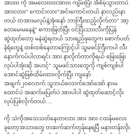
အားးးး ကို အမလေးးးးးးအားးး ကျိမ်းပြီး အီစိမ့်သွားတာပဲ
အားလားး” ကောင်းလား”အင်းကောင်းတယ် နာလည်းနာ
တယ် တအားမလုပ်နဲ့အုံးနော် ဘာကြီးထည့်လိုက်တာ” အာ့
တေမေးမနေနဲ့” စကားဖြတ်ပြီး ဝင်ပြီးသားလီးကိုပြန်
ဆွဲထုတ်တော့ မနဲဆွဲရတယ် သားရည်ဖုတွေက စောက်ပတ်
နံရံတွေနဲ့ ထစ်ထစ်နေတာကြောင့်ပါ သူမဖင်ကြီးကပါ လီး
နောက်ကပ်ပါလာရင်း အား နာလိုက်တာကိုရယ် ဖြေးဖြေး
လုပ်ပါအုံးဆို အဟင့်” သူမဖင်သားတွေကို ကျစ်ကျစ်ပါ
အောင်ဆွဲဖြစ်ထိမ်းထားလိုက်ပြီး ကျနော်
အချက်၂၀လောက် သူဘယ်လောက်အော်အော် နားမ
ထောင်ပဲ အဆက်မပြတ်ပဲ အားပါပါ ဆွဲထုတ်ဆောင့်လိုး
လုပ်ပြစ်လိုက်တယ်….
ကို သဲကိုအသေသတ်နေတာလား အား အား ငထန်မလေး
ခုတော့အသားတွေ တဆက်ဆက်တုန်နေရပြီ မနားတန်းလိုး