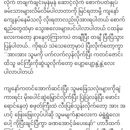
လိုက် တချက်ချင်းမှန်မှန် ဆောင့်လိုက် စောက်ပတ်နှုပ်
ခမ်းသားများလိမ်လိမ်ပါလာတာကို မြင်ရတာမှိ့ ကျနော်
ကျေနပ်နေမိသလို လိုးရတာလည်းပိုအားရပါတယ် စောက်
ရည်တွေထဲမှာ သွေးစလေးများပင်ပါလာပါတယ် ငထန်မ
လေးကတော့ နာနေတဲ့ကြားကပဲ တချီပြီး တချီ ပြီးပြီသွား
ပြန်ပါတယ်.. ကိုရယ် သဲသေတော့မှာပဲ ပြီးလိုက်တော့ကွာ
´´အားအား သူမကို ပက်လက်လှန်လိုက်ပြီး ကတင်ဇောင်း
ထိသူ ဖင်ကြီးကိုဆွဲယူလိုက်တော့ ပျော့ပျော့နွဲ့နွဲ့လေး
ပါလာပါတယ်
ကျနော်ကတင်အောက်ဆင်းပြီး သူမခြေသလုံးများကိုချဲ
ကားရင်း မိုးပေါင်ဆွဲမြှောင်လိုက်ပြီး ပြဲပြဲလန်ပြီး ဖောင်း
ရောင်နေတဲ့ စဖုတ်ကြီးထဲ လီးပြစ်သွန်းလိုက်တော့ အား အ
ဟင့် ဖြေးဖြေးလုပ်ပါဆို သူမမျက်နှာလေးက မဲရွဲရွဲလေး
ပေါ့ ကိုပြီးချင်ပြီကွာ ခဏအောင့်ခံပေးနော်” ဟာဒီထက်