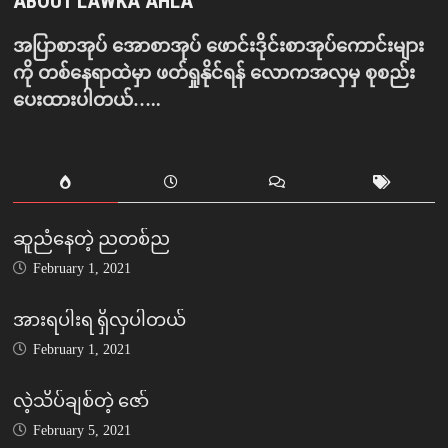
ABOUT LAWKA AHLA
အပြာစာအုပ် အောစာအုပ် ဖောင်းဒိုင်းစာအုပ်ကောင်းများ
ကို တစ်နေရာထဲမှာ ဖတ်ရှုနိုင်ရန် လောကအလှမှ စုစည်း
ပေးထားပါတယ်…..
ဆူညံနေတဲ့ ညတစ်ည
February 1, 2021
အားရပါးရ ရှိလှပါတယ်
February 1, 2021
လဲ့သိပ်ချစ်တဲ့ ဇော်
February 5, 2021