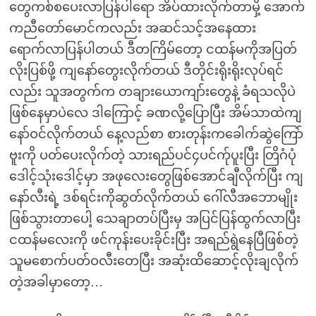
တွေကစ်စပေးလာပြန်ပါရော အိပ်ထားလိုက်တာမှိ့ အောက်
ကညီတော်မောင်ကလည်း အဆင်သင့်အနေထား
ရောက်လာပြန်ပါတယ် ဒီတကြိမ်တော့ ငထန်မကိုအပြတ်
လိုးပြစ်ဖို့ ကျနော်တွေးလိုက်တယ် ဒီတိုင်းရိုးရိုးလုပ်ရင်
လည်း သူအတွက်က တချားယောကျာ်းတွေနဲ့ ခံရသလိုပဲ
ဖြစ်နေမှာပဲလေ ဒါကြောင့် ခဏလို့ပြောပြီး အိမ်သာထဲကျ
နော်ဝင်လိုက်တယ် နေ့လည်စာ စားတုန်းကခေါက်ဆွဲကြော်
ဗူးကို ပတ်ပေးလိုက်တဲ့ သားရည်ပင်၄ပင်က်ုပူးပြီး တြိဂံပုံ
ဒေါင့်သုံးဒေါင့်မှာ အဖုလေးတွေဖြစ်အောင်ချီလိုက်ပြီး ကျ
နော်လီးရဲ့ ဒစ်ရင်းကိုဆွတ်လိုက်တယ် ဂေါ်လီအဘောမျိုး
ဖြစ်သွားတာပေါ့ သေချာတပ်ပြီးမှ အပြင်ပြန်ထွက်လာပြီး
ငထန်မလေးကို ဖင်ကုန်းပေးခိုင်းပြီး အရည်ရွဲနေပြီဖြစ်တဲ့
သူမစောက်ပတ်ဝလီးတေပြီး အဆုံးထိဆောင့်လိုးချလိုက်
တဲ့အခါမှာတော့…