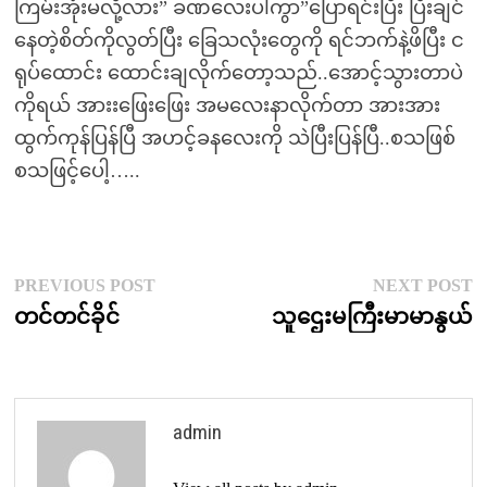
ကြမ်းအုံးမလို့လား” ခဏလေးပါကွာ”ပြောရင်းပြီး ပြီးချင်
နေတဲ့စိတ်ကိုလွတ်ပြီး ခြေသလုံးတွေကို ရင်ဘက်နဲ့ဖိပြီး င
ရုပ်ထောင်း ထောင်းချလိုက်တော့သည်..အောင့်သွားတာပဲ
ကိုရယ် အားးဖြေးဖြေး အမလေးနာလိုက်တာ အားအား
ထွက်ကုန်ပြန်ပြီ အဟင့်ခနလေးကို သဲပြီးပြန်ပြီ..စသဖြစ်
စသဖြင့်ပေါ့…..
Post
Previous
N
PREVIOUS POST
NEXT POST
post:
p
တင်တင်ခိုင်
သူဌေးမကြီးမာမာနွယ်
navigation
admin