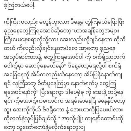
ခဲ့ကြတယ်ပေါ့.
ကိုကြီးကလည်း မလွန်ဘူးလား ဒီနေ့မှ တွဲကြမယ်ပြောပြီး
ခုညနေတွေ့ကြရအောင်ဆိုတော့”ဟာအချိန်တွေအများ
ကြီးပေးနေစရာလိုလို့လား အေးလည်းလိုချင်နေတာ ကိုသိ
တယ် ကိုလည်းလိုချင်နေတာပဲလေ အာ့တော့ ခုညနေ
အလုပ်ဆင်းတာနဲ့. တွေ့ကြရအောင်ပါ ကို စက်ရုံညာဘက်
ဒေါက့်မှာ ဆောင့်နေမယ်နော်” ဒီနေ့တော့မရလို့ပါ စက်ရုံ
အခြေနေကို အိမ်ကလည်းသိနေတော့ အိမ်ပြနိနောက်ကျ
ရင် လူကြီးတွေ စိတ်ပူနေကြမှာ နောက်ရက်မှ တွေ့ကြ
ရအောင်နော်ကို” ပြီးရောကွာ ဒါပေမဲ့ခု ကို အေးနဲ့ စာပို့နေ
ရင်း ကိုအောက့်ကကောင်က အရမ်းမာနေပြီ မနေနိုင်တော့
ဘူး အေးကိုကိုယ် ဗီဒရိုကော နဲ့ အေးဟာကိုပြပေးပါလား
ကိုလက်နဲ့လုပ်ပြစ်ချင်လို့.” အာ့လိုမျိုး ကျနော်တောင်းဆို
တော့ သူတော်တော်နဲ့မလိုက်ရောဘူးဗျ