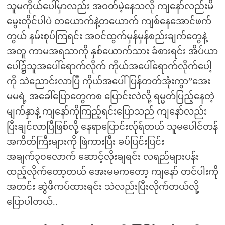
သူမကိုယ်ပေါ်မှာလည်း အဝတ်မဲ့နေသလို ကျနော်လည်းမိ
မွေးတိုင်ပါပဲ တယောက်နဲ့တယောက် ကျစ်နေအောင်ဖက်
တွယ် နမ်းစုပ်ကြရင်း အဝင်ထွက်မှန်မှန်စည်းချက်တွေနဲ့
အတူ ကာမအရသာကို နှစ်ယောက်သား ခံစားရင်း အိပ်ယာ
ပေါ်၌သူအပေါ်ရောက်လိုက် ကိုယ်အပေါ်ရောက်လိုက်ပေါ့
ကို သဲညောင်းလာပြီ ကိုယ်အပေါ်ပြန်တတ်အုံးကွာ”အေး
မမရဲ့ အခေါ်ပြောတွေကစ ပြောင်းလဲလို့ ရမ္မတ်ပြည့်နေတဲ့
မျက်နှာနဲ့ ကျနော်ကိုကြည့်ရင်းပြောသည် ကျနော်လည်း
ပြီးချင်လာပြီဖြစ်လို့ နေရာပြောင်းလ်ုရ်တယ် သူမပေါင်တန်
အကိတ်ကြီးများကို ဖြဲကားပြီး ခပ်ပြင်းပြင်း
အချက်၃၀လောက် ဆောင့်လိုးချရင်း လရည်များပန်း
ထည့်လိုက်တော့တယ် အေးမမကတော့ ကျနော် တင်ပါးကို
အတင်း ဆွဲဖိကပ်ထားရင်း သဲလည်းပြီးလိုက်တယ်လို့
ပြောပါတယ်..