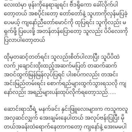
လေးထဲမှာ ဖုန်းကိုနေရာချရင်း ဗီဒရိုကော ခေါ်လိုက်ပါ
တော့တယ် အစပိုင်းတော့ တော်တော်နဲ့ သူဟာကိုလှန်မပြခဲ့
ပေမယ့် ကျနော်ညီတော်မောင်ကို ထုပြရင်း သူကိုလည်း မ
ရှက်ဖို့ ပြပေးဖို့ အတန်တန်ပြောတော့ သူလည်း ပိပိလေးကို
ပြလာပါတော့တယ်
ထိုမှတဆင့်တတ်ရင်း သူလည်းစိတ်ပါလာပြီး သူပိပိထဲ
လက်၂ချောင်းထိုးထည့်အဆက်မပြတ် တဆက်ဆက်
အဝင်ထွက်မြန်မြန်လုပ်ပြရင် ပါးစပ်ကလည်း တအင်း
အင်းမြည်တမ်းရင်း စောက်ရည်များထွက်သွားရသလို ကျ
နော်လည်း အရည်များပန်းထုပ်လိုက်ရတော့သည်…..
ဆောင်းရာသီရဲ့ မနက်ခင်း နှင်းဖြူလေးများက ကသူကလူ
အလှဆင်လျှက် အေးချမ်းနေပါတယ် အလုပ်ဗန်းပြပြီး မို
တယ်အခန်းထဲရောက်နေတာကတော့ ကျနော်နဲ့ အေးမမပါ